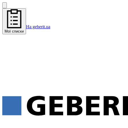
На geberit.ua
Мої списки