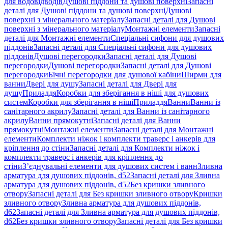
для водовідводів
Душові піддони та душові поверхні
Запасні
деталі для Душові піддони та душові поверхні
Душові
поверхні з мінерального матеріалу
Запасні деталі для Душові
поверхні з мінерального матеріалу
Монтажні елементи
Запасні
деталі для Монтажні елементи
Спеціальні сифони для душових
піддонів
Запасні деталі для Спеціальні сифони для душових
піддонів
Душові перегородки
Запасні деталі для Душові
перегородки
Душові перегородки
Запасні деталі для Душові
перегородки
Бічні перегородки для душової кабіни
Ширми для
ванни
Двері для душу
Запасні деталі для Двері для
душу
Приладдя
Коробки для зберігання в ніші для душових
систем
Коробки для зберігання в ніші
Приладдя
Ванни
Ванни із
санітарного акрилу
Запасні деталі для Ванни із санітарного
акрилу
Ванни прямокутні
Запасні деталі для Ванни
прямокутні
Монтажні елементи
Запасні деталі для Монтажні
елементи
Комплекти ніжок і комплекти траверс і анкерів для
кріплення до стіни
Запасні деталі для Комплекти ніжок і
комплекти траверс і анкерів для кріплення до
стіни
З’єднувальні елементи для душових систем і ванн
Зливна
арматура для душових піддонів, d52
Запасні деталі для Зливна
арматура для душових піддонів, d52
Без кришки зливного
отвору
Запасні деталі для Без кришки зливного отвору
Кришки
зливного отвору
Зливна арматура для душових піддонів,
d62
Запасні деталі для Зливна арматура для душових піддонів,
d62
Без кришки зливного отвору
Запасні деталі для Без кришки