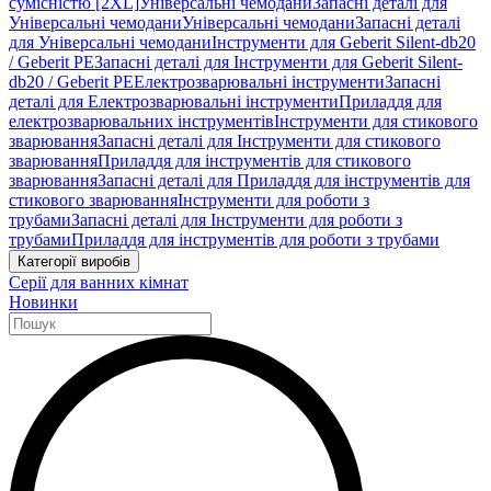
сумісністю [2XL]
Універсальні чемодани
Запасні деталі для
Універсальні чемодани
Універсальні чемодани
Запасні деталі
для Універсальні чемодани
Інструменти для Geberit Silent-db20
/ Geberit PE
Запасні деталі для Інструменти для Geberit Silent-
db20 / Geberit PE
Електрозварювальні інструменти
Запасні
деталі для Електрозварювальні інструменти
Приладдя для
електрозварювальних інструментів
Інструменти для стикового
зварювання
Запасні деталі для Інструменти для стикового
зварювання
Приладдя для інструментів для стикового
зварювання
Запасні деталі для Приладдя для інструментів для
стикового зварювання
Інструменти для роботи з
трубами
Запасні деталі для Інструменти для роботи з
трубами
Приладдя для інструментів для роботи з трубами
Категорії виробів
Серії для ванних кімнат
Новинки