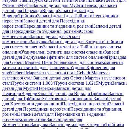
Mapress Therm
Труби системи Therm
Фітинги
Запасні деталі для
Фітинги
Муфти
Запасні деталі для Муфти
Переходи
Запасні
деталі для Переходи
Відводи
Запасні деталі для
Відводи
Трійники
Запасні деталі для Трійники
Перехідники
нероз’ємні
Запасні деталі для Перехідники
нероз’ємні
Перехідники та з’єднання, роз’ємні
Запасні деталі
для Перехідники та з’єднання, роз’ємні
Осьові
компенсатори
Запасні деталі для Осьові
компенсатори
Заглушки
Запасні деталі для Заглушки
Трійники
для систем опалення
Запасні деталі для Трійники для систем
опалення
З'єднувальні фітинги для систем опалення
Запасні
деталі для З'єднувальні фітинги для систем опалення
Приладдя
для Geberit Mapress Therm
Ущільнювачі для систем
Комплекти
затискних гвинтів для фланцевих з'єднань
Кріплення для
труб
Geberit Mapress з вуглецевої сталі
Geberit Mapress з
вуглецевої сталі
Запасні деталі для Geberit Mapress з вуглецевої
сталі
Труби системи 1.0034
Труби системи 1.0215
Муфти
Запасні
деталі для Муфти
Переходи
Запасні деталі для
Переходи
Відводи
Запасні деталі для Відводи
Трійники
Запасні
деталі для Трійники
Хрестовини двоплощинні
Запасні деталі
для Хрестовини двоплощинні
Перехідники нероз'ємні
Запасні
деталі для Перехідники нероз'ємні
Перехідники та з'єднання,
роз'ємні
Запасні деталі для Перехідники та з'єднання,
роз'ємні
Компенсатори
Запасні деталі для
Компенсатори
Заглушки
Запасні деталі для Заглушки
Трійники