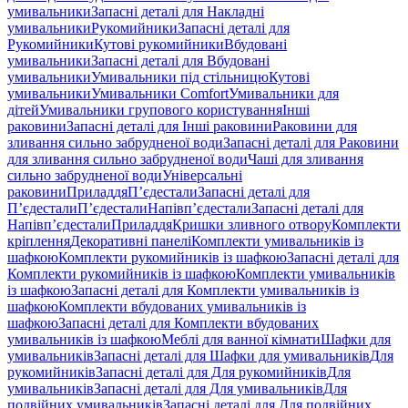
умивальники
Запасні деталі для Накладні
умивальники
Рукомийники
Запасні деталі для
Рукомийники
Кутові рукомийники
Вбудовані
умивальники
Запасні деталі для Вбудовані
умивальники
Умивальники під стільницю
Кутові
умивальники
Умивальники Comfort
Умивальники для
дітей
Умивальники групового користування
Інші
раковини
Запасні деталі для Інші раковини
Раковини для
зливання сильно забрудненої води
Запасні деталі для Раковини
для зливання сильно забрудненої води
Чаші для зливання
сильно забрудненої води
Універсальні
раковини
Приладдя
П’єдестали
Запасні деталі для
П’єдестали
П’єдестали
Напівп’єдестали
Запасні деталі для
Напівп’єдестали
Приладдя
Кришки зливного отвору
Комплекти
кріплення
Декоративні панелі
Комплекти умивальників із
шафкою
Комплекти рукомийників із шафкою
Запасні деталі для
Комплекти рукомийників із шафкою
Комплекти умивальників
із шафкою
Запасні деталі для Комплекти умивальників із
шафкою
Комплекти вбудованих умивальників із
шафкою
Запасні деталі для Комплекти вбудованих
умивальників із шафкою
Меблі для ванної кімнати
Шафки для
умивальників
Запасні деталі для Шафки для умивальників
Для
рукомийників
Запасні деталі для Для рукомийників
Для
умивальників
Запасні деталі для Для умивальників
Для
подвійних умивальників
Запасні деталі для Для подвійних