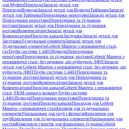
для Муфти
Переходи
Запасні деталі для
Переходи
Відводи
Запасні деталі для Відводи
Трійники
Запасні
деталі для Трійники
Перехідники нероз'ємні
Запасні деталі для
Перехідники нероз'ємні
Перехідники та з'єднання,
роз'ємні
Запасні деталі для Перехідники та з'єднання,
роз'ємні
Компенсатори
Запасні деталі для
Компенсатори
Прохідні канали
Заглушки
Запасні деталі для
Заглушки
З'єднувальні елементи
Запасні деталі для
З'єднувальні елементи
Geberit Mapress з нержавіючої сталі,
газ
Труби системи 1.4401
Відводи
Перехідники
нероз'ємні
Перехідники та з'єднання, роз'ємні
Geberit Mapress з
нержавіючої сталі, без речовин, що руйнують ЛФП
Запасні
деталі для Geberit Mapress з нержавіючої сталі, без речовин, що
руйнують ЛФП
Труби системи 1.4401
Перехідники та
з'єднання, роз'ємні
Запасні деталі для Перехідники та
з'єднання, роз'ємні
Компенсатори
Запасні деталі для
Компенсатори
Прохідні канали
Geberit Mapress з нержавіючої
сталі, FKM синього кольору
Труби системи
1.4401
Відводи
Перехідники нероз'ємні
Перехідники та
з'єднання, роз'ємні
Прохідні канали
Приладдя для Geberit
Mapress з нержавіючої сталі
Ізоляція для з'єднувальних
елементів
Ущільнювачі для труб і фітингів
Кріплення для
труб
Кріплення для з'єднувальних елементів
Ущільнювачі для
систем
Комплекти гвинтів для фланцевих з'єднань
Geberit