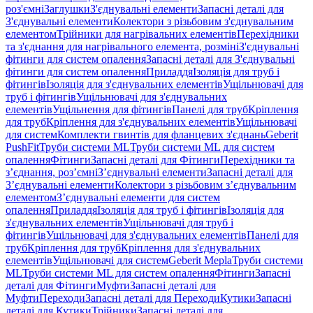
роз'ємні
Заглушки
З'єднувальні елементи
Запасні деталі для
З'єднувальні елементи
Колектори з різьбовим з'єднувальним
елементом
Трійники для нагрівальних елементів
Перехідники
та з'єднання для нагрівального елемента, розміні
З'єднувальні
фітинги для систем опалення
Запасні деталі для З'єднувальні
фітинги для систем опалення
Приладдя
Ізоляція для труб і
фітингів
Ізоляція для з'єднувальних елементів
Ущільнювачі для
труб і фітингів
Ущільнювачі для з'єднувальних
елементів
Ущільнення для фітингів
Панелі для труб
Кріплення
для труб
Кріплення для з'єднувальних елементів
Ущільнювачі
для систем
Комплекти гвинтів для фланцевих з'єднань
Geberit
PushFit
Труби системи ML
Труби системи ML для систем
опалення
Фітинги
Запасні деталі для Фітинги
Перехідники та
з’єднання, роз’ємні
З’єднувальні елементи
Запасні деталі для
З’єднувальні елементи
Колектори з різьбовим з’єднувальним
елементом
З’єднувальні елементи для систем
опалення
Приладдя
Ізоляція для труб і фітингів
Ізоляція для
з'єднувальних елементів
Ущільнювачі для труб і
фітингів
Ущільнювачі для з'єднувальних елементів
Панелі для
труб
Кріплення для труб
Кріплення для з'єднувальних
елементів
Ущільнювачі для систем
Geberit Mepla
Труби системи
ML
Труби системи ML для систем опалення
Фітинги
Запасні
деталі для Фітинги
Муфти
Запасні деталі для
Муфти
Переходи
Запасні деталі для Переходи
Кутики
Запасні
деталі для Кутики
Трійники
Запасні деталі для