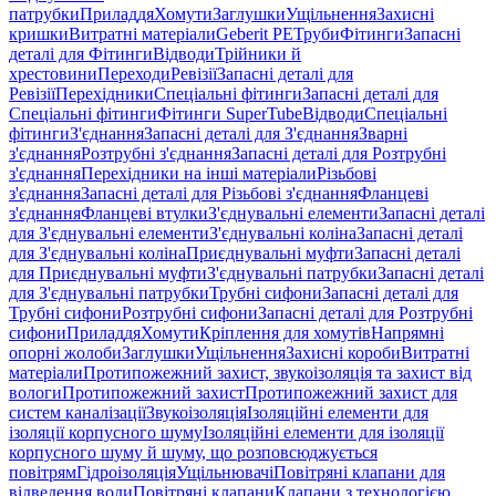
патрубки
Приладдя
Хомути
Заглушки
Ущільнення
Захисні
кришки
Витратні матеріали
Geberit PE
Труби
Фітинги
Запасні
деталі для Фітинги
Відводи
Трійники й
хрестовини
Переходи
Ревізії
Запасні деталі для
Ревізії
Перехідники
Спеціальні фітинги
Запасні деталі для
Спеціальні фітинги
Фітинги SuperTube
Відводи
Спеціальні
фітинги
З'єднання
Запасні деталі для З'єднання
Зварні
з'єднання
Розтрубні з'єднання
Запасні деталі для Розтрубні
з'єднання
Перехідники на інші матеріали
Різьбові
з'єднання
Запасні деталі для Різьбові з'єднання
Фланцеві
з'єднання
Фланцеві втулки
З'єднувальні елементи
Запасні деталі
для З'єднувальні елементи
З'єднувальні коліна
Запасні деталі
для З'єднувальні коліна
Приєднувальні муфти
Запасні деталі
для Приєднувальні муфти
З'єднувальні патрубки
Запасні деталі
для З'єднувальні патрубки
Трубні сифони
Запасні деталі для
Трубні сифони
Розтрубні сифони
Запасні деталі для Розтрубні
сифони
Приладдя
Хомути
Кріплення для хомутів
Напрямні
опорні жолоби
Заглушки
Ущільнення
Захисні короби
Витратні
матеріали
Протипожежний захист, звукоізоляція та захист від
вологи
Протипожежний захист
Протипожежний захист для
систем каналізації
Звукоізоляція
Ізоляційні елементи для
ізоляції корпусного шуму
Ізоляційні елементи для ізоляції
корпусного шуму й шуму, що розповсюджується
повітрям
Гідроізоляція
Ущільнювачі
Повітряні клапани для
відведення води
Повітряні клапани
Клапани з технологією