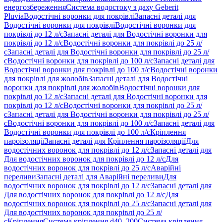
енергозбереження
Система водостоку з даху Geberit
Pluvia
Водостічні воронки для покрівлі
Запасні деталі для
Водостічні воронки для покрівлі
Водостічні воронки для
покрівлі до 12 л/с
Запасні деталі для Водостічні воронки для
покрівлі до 12 л/с
Водостічні воронки для покрівлі до 25 л/
с
Запасні деталі для Водостічні воронки для покрівлі до 25 л/
с
Водостічні воронки для покрівлі до 100 л/с
Запасні деталі для
Водостічні воронки для покрівлі до 100 л/с
Водостічні воронки
для покрівлі для жолобів
Запасні деталі для Водостічні
воронки для покрівлі для жолобів
Водостічні воронки для
покрівлі до 12 л/с
Запасні деталі для Водостічні воронки для
покрівлі до 12 л/с
Водостічні воронки для покрівлі до 25 л/
с
Запасні деталі для Водостічні воронки для покрівлі до 25 л/
с
Водостічні воронки для покрівлі до 100 л/с
Запасні деталі для
Водостічні воронки для покрівлі до 100 л/с
Кріплення
пароізоляції
Запасні деталі для Кріплення пароізоляції
Для
водостічних воронок для покрівлі до 12 л/с
Запасні деталі для
Для водостічних воронок для покрівлі до 12 л/с
Для
водостічних воронок для покрівлі до 25 л/с
Аварійні
переливи
Запасні деталі для Аварійні переливи
Для
водостічних воронок для покрівлі до 12 л/с
Запасні деталі для
Для водостічних воронок для покрівлі до 12 л/с
Для
водостічних воронок для покрівлі до 25 л/с
Запасні деталі для
Для водостічних воронок для покрівлі до 25 л/
с
Кріплення
Система кріплення d40–200
Система кріплення