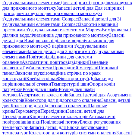
з'єднувальними елементами
Для запірних і розподільчих вузлів
для прихованого монтажу
Запасні деталі для Для запірних і
розподільчих вузлів для прихованого монтажу
Зі
з'єднувальними елементами Compact
Запасні деталі для Зі
з'єднувальними елементами Compact
Зворотні клапани
З
пресовими з'єднувальними елементами Mapress
Вимірювальні
ділянки водолічильників для прихованого монтажу
Запасні
деталі для Вимірювальні ділянки водолічильників для
прихованого монтажу
З нарізними з'єднувальними
елементами
Запасні деталі для З нарізними з'єднувальними
елементами
Повітровідвідники для системи
опалення
Автоматичні повітровідвідники
Панельне
опалення
Труби системи
Прокладний матеріал
Шиповані
панелі
Захисна звукоізоляційна стрічка по краях
конструкції
Клейкі стрічки
Фіксатори труб
Добавки до
вирівнювальної стяжки
Температурні шви
Опори колін
патрубків
Розподільчі шафи
Розподільчі шафи
металеві
Асортимент колекторів
Запасні деталі для Асортимент
колекторів
Колектори для підлогового опалення
Запасні деталі
для Колектори для підлогового опалення
Шаровые
краны
Термометри
Перехідники
Запасні деталі для
Перехідники
Кінцеві елементи колекторів
Автоматичні
повітровідвідники
Поділювачі потоку
Блоки регулювання
температури
Запасні деталі для Блоки регулювання
температури
Колектори для контурів системи опалення
Запасні