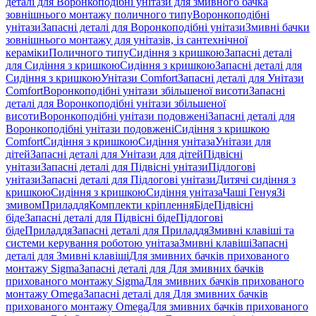
деталі для Воронкоподібні унітази для змивного бачка
зовнішнього монтажу поличного типу
Воронкоподібні
унітази
Запасні деталі для Воронкоподібні унітази
Змивні бачки
зовнішнього монтажу для унітазів, із сантехнічної
кераміки
Поличного типу
Сидіння з кришкою
Запасні деталі
для Сидіння з кришкою
Сидіння з кришкою
Запасні деталі для
Сидіння з кришкою
Унітази Comfort
Запасні деталі для Унітази
Comfort
Воронкоподібні унітази збільшеної висоти
Запасні
деталі для Воронкоподібні унітази збільшеної
висоти
Воронкоподібні унітази подовжені
Запасні деталі для
Воронкоподібні унітази подовжені
Сидіння з кришкою
Comfort
Сидіння з кришкою
Сидіння унітаза
Унітази для
дітей
Запасні деталі для Унітази для дітей
Підвісні
унітази
Запасні деталі для Підвісні унітази
Підлогові
унітази
Запасні деталі для Підлогові унітази
Дитячі сидіння з
кришкою
Сидіння з кришкою
Сидіння унітаза
Чаші Генуя
Зі
змивом
Приладдя
Комплекти кріплення
Біде
Підвісні
біде
Запасні деталі для Підвісні біде
Підлогові
біде
Приладдя
Запасні деталі для Приладдя
Змивні клавіші та
системи керування роботою унітаза
Змивні клавіші
Запасні
деталі для Змивні клавіші
Для змивних бачків прихованого
монтажу Sigma
Запасні деталі для Для змивних бачків
прихованого монтажу Sigma
Для змивних бачків прихованого
монтажу Omega
Запасні деталі для Для змивних бачків
прихованого монтажу Omega
Для змивних бачків прихованого