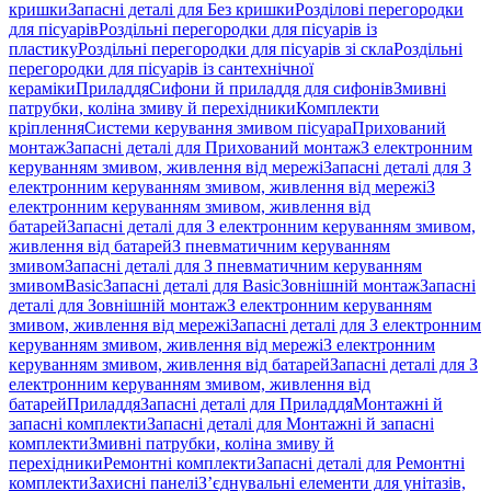
кришки
Запасні деталі для Без кришки
Розділові перегородки
для пісуарів
Роздільні перегородки для пісуарів із
пластику
Роздільні перегородки для пісуарів зі скла
Роздільні
перегородки для пісуарів із сантехнічної
кераміки
Приладдя
Сифони й приладдя для сифонів
Змивні
патрубки, коліна змиву й перехідники
Комплекти
кріплення
Системи керування змивом пісуара
Прихований
монтаж
Запасні деталі для Прихований монтаж
З електронним
керуванням змивом, живлення від мережі
Запасні деталі для З
електронним керуванням змивом, живлення від мережі
З
електронним керуванням змивом, живлення від
батарей
Запасні деталі для З електронним керуванням змивом,
живлення від батарей
З пневматичним керуванням
змивом
Запасні деталі для З пневматичним керуванням
змивом
Basic
Запасні деталі для Basic
Зовнішній монтаж
Запасні
деталі для Зовнішній монтаж
З електронним керуванням
змивом, живлення від мережі
Запасні деталі для З електронним
керуванням змивом, живлення від мережі
З електронним
керуванням змивом, живлення від батарей
Запасні деталі для З
електронним керуванням змивом, живлення від
батарей
Приладдя
Запасні деталі для Приладдя
Монтажні й
запасні комплекти
Запасні деталі для Монтажні й запасні
комплекти
Змивні патрубки, коліна змиву й
перехідники
Ремонтні комплекти
Запасні деталі для Ремонтні
комплекти
Захисні панелі
З’єднувальні елементи для унітазів,