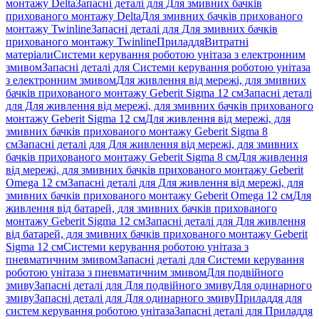
монтажу Delta
Запасні деталі для Для змивних бачків
прихованого монтажу Delta
Для змивних бачків прихованого
монтажу Twinline
Запасні деталі для Для змивних бачків
прихованого монтажу Twinline
Приладдя
Витратні
матеріали
Системи керування роботою унітаза з електронним
змивом
Запасні деталі для Системи керування роботою унітаза
з електронним змивом
Для живлення від мережі, для змивних
бачків прихованого монтажу Geberit Sigma 12 см
Запасні деталі
для Для живлення від мережі, для змивних бачків прихованого
монтажу Geberit Sigma 12 см
Для живлення від мережі, для
змивних бачків прихованого монтажу Geberit Sigma 8
см
Запасні деталі для Для живлення від мережі, для змивних
бачків прихованого монтажу Geberit Sigma 8 см
Для живлення
від мережі, для змивних бачків прихованого монтажу Geberit
Omega 12 см
Запасні деталі для Для живлення від мережі, для
змивних бачків прихованого монтажу Geberit Omega 12 см
Для
живлення від батарей, для змивних бачків прихованого
монтажу Geberit Sigma 12 см
Запасні деталі для Для живлення
від батарей, для змивних бачків прихованого монтажу Geberit
Sigma 12 см
Системи керування роботою унітаза з
пневматичним змивом
Запасні деталі для Системи керування
роботою унітаза з пневматичним змивом
Для подвійного
змиву
Запасні деталі для Для подвійного змиву
Для одинарного
змиву
Запасні деталі для Для одинарного змиву
Приладдя для
систем керування роботою унітаза
Запасні деталі для Приладдя