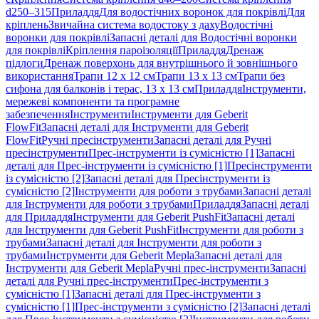
d250–315
Приладдя
Для водостічних воронок для покрівлі
Для
кріплень
Звичайна система водостоку з даху
Водостічні
воронки для покрівлі
Запасні деталі для Водостічні воронки
для покрівлі
Кріплення пароізоляції
Приладдя
Дренаж
підлоги
Дренаж поверхонь для внутрішнього й зовнішнього
використання
Трапи 12 x 12 см
Трапи 13 x 13 см
Трапи без
сифона для балконів і терас, 13 x 13 см
Приладдя
Інструменти,
мережеві компоненти та програмне
забезпечення
Інструменти
Інструменти для Geberit
FlowFit
Запасні деталі для Інструменти для Geberit
FlowFit
Ручні пресінструменти
Запасні деталі для Ручні
пресінструменти
Прес-інструменти із сумісністю [1]
Запасні
деталі для Прес-інструменти із сумісністю [1]
Пресінструменти
із сумісністю [2]
Запасні деталі для Пресінструменти із
сумісністю [2]
Інструменти для роботи з трубами
Запасні деталі
для Інструменти для роботи з трубами
Приладдя
Запасні деталі
для Приладдя
Інструменти для Geberit PushFit
Запасні деталі
для Інструменти для Geberit PushFit
Інструменти для роботи з
трубами
Запасні деталі для Інструменти для роботи з
трубами
Інструменти для Geberit Mepla
Запасні деталі для
Інструменти для Geberit Mepla
Ручні прес-інструменти
Запасні
деталі для Ручні прес-інструменти
Прес-інструменти з
сумісністю [1]
Запасні деталі для Прес-інструменти з
сумісністю [1]
Прес-інструменти з сумісністю [2]
Запасні деталі