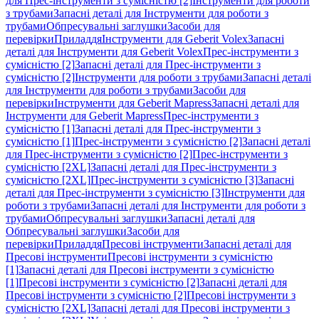
для Прес-інструменти з сумісністю [2]
Інструменти для роботи
з трубами
Запасні деталі для Інструменти для роботи з
трубами
Обпресувальні заглушки
Засоби для
перевірки
Приладдя
Інструменти для Geberit Volex
Запасні
деталі для Інструменти для Geberit Volex
Прес-інструменти з
сумісністю [2]
Запасні деталі для Прес-інструменти з
сумісністю [2]
Інструменти для роботи з трубами
Запасні деталі
для Інструменти для роботи з трубами
Засоби для
перевірки
Інструменти для Geberit Mapress
Запасні деталі для
Інструменти для Geberit Mapress
Прес-інструменти з
сумісністю [1]
Запасні деталі для Прес-інструменти з
сумісністю [1]
Прес-інструменти з сумісністю [2]
Запасні деталі
для Прес-інструменти з сумісністю [2]
Прес-інструменти з
сумісністю [2XL]
Запасні деталі для Прес-інструменти з
сумісністю [2XL]
Прес-інструменти з сумісністю [3]
Запасні
деталі для Прес-інструменти з сумісністю [3]
Інструменти для
роботи з трубами
Запасні деталі для Інструменти для роботи з
трубами
Обпресувальні заглушки
Запасні деталі для
Обпресувальні заглушки
Засоби для
перевірки
Приладдя
Пресові інструменти
Запасні деталі для
Пресові інструменти
Пресові інструменти з сумісністю
[1]
Запасні деталі для Пресові інструменти з сумісністю
[1]
Пресові інструменти з сумісністю [2]
Запасні деталі для
Пресові інструменти з сумісністю [2]
Пресові інструменти з
сумісністю [2XL]
Запасні деталі для Пресові інструменти з