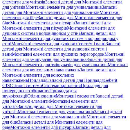
елементи для унітазів
Запасні деталі для Монтажні елементи
для унітазів
Монтажні елементи для умивальників
Запасні
деталі для Монтажні елементи для умивальників
Монтажні
елементи для біде
Запасні деталі для Монтажні елементи для
біде
Монтажні елементи для пісуарів
Запасні деталі для
Монтажні елементи для пісуарів
Монтажні елементи для
душових систем з водовідводом у стіні
Запасні деталі для
Монтажні елементи для душових систем з водовідводом у
стіні
Монтажні елементи для душових систем і ванн
Запасні
деталі для Монтажні елементи для душових систем і
ванн
Монтажні елементи для душових перегородок
Монтажні
елементи для змішувачів для умивальника
Запасні деталі для
Монтажні елементи для змішувачів для умивальника
Монтажні
елементи для консольних навантажень
Запасні деталі для
Монтажні елементи для консольних
навантажень
Приладдя
Запасні деталі для Приладдя
Geberit
GIS
Стінові системи
Системи кріплення
Приладдя для
попереднього збирання
Приладдя для
звукоізоляції
Облицювання
Монтажні елементи
Запасні деталі
для Монтажні елементи
Монтажні елементи для
унітазів
Запасні деталі для Монтажні елементи для
унітазів
Монтажні елементи для умивальників
Запасні деталі
для Монтажні елементи для умивальників
Монтажні елементи
для біде
Запасні деталі для Монтажні елементи для
біде
Монтажні елементи для пісуарів
Запасні деталі для