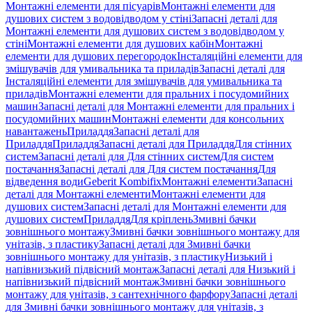
Монтажні елементи для пісуарів
Монтажні елементи для
душових систем з водовідводом у стіні
Запасні деталі для
Монтажні елементи для душових систем з водовідводом у
стіні
Монтажні елементи для душових кабін
Монтажні
елементи для душових перегородок
Інсталяційні елементи для
змішувачів для умивальника та приладів
Запасні деталі для
Інсталяційні елементи для змішувачів для умивальника та
приладів
Монтажні елементи для пральних і посудомийних
машин
Запасні деталі для Монтажні елементи для пральних і
посудомийних машин
Монтажні елементи для консольних
навантажень
Приладдя
Запасні деталі для
Приладдя
Приладдя
Запасні деталі для Приладдя
Для стінних
систем
Запасні деталі для Для стінних систем
Для систем
постачання
Запасні деталі для Для систем постачання
Для
відведення води
Geberit Kombifix
Монтажні елементи
Запасні
деталі для Монтажні елементи
Монтажні елементи для
душових систем
Запасні деталі для Монтажні елементи для
душових систем
Приладдя
Для кріплень
Змивні бачки
зовнішнього монтажу
Змивні бачки зовнішнього монтажу для
унітазів, з пластику
Запасні деталі для Змивні бачки
зовнішнього монтажу для унітазів, з пластику
Низький і
напівнизький підвісний монтаж
Запасні деталі для Низький і
напівнизький підвісний монтаж
Змивні бачки зовнішнього
монтажу для унітазів, з сантехнічного фарфору
Запасні деталі
для Змивні бачки зовнішнього монтажу для унітазів, з