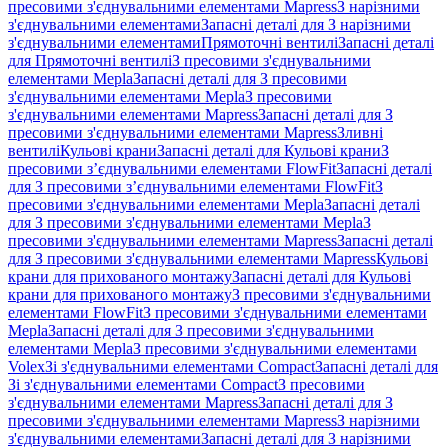
пресовими з'єднувальними елементами Mapress
З нарізними
з'єднувальними елементами
Запасні деталі для З нарізними
з'єднувальними елементами
Прямоточні вентилі
Запасні деталі
для Прямоточні вентилі
З пресовими з'єднувальними
елементами Mepla
Запасні деталі для З пресовими
з'єднувальними елементами Mepla
З пресовими
з'єднувальними елементами Mapress
Запасні деталі для З
пресовими з'єднувальними елементами Mapress
Зливні
вентилі
Кульові крани
Запасні деталі для Кульові крани
З
пресовими з’єднувальними елементами FlowFit
Запасні деталі
для З пресовими з’єднувальними елементами FlowFit
З
пресовими з'єднувальними елементами Mepla
Запасні деталі
для З пресовими з'єднувальними елементами Mepla
З
пресовими з'єднувальними елементами Mapress
Запасні деталі
для З пресовими з'єднувальними елементами Mapress
Кульові
крани для прихованого монтажу
Запасні деталі для Кульові
крани для прихованого монтажу
З пресовими з'єднувальними
елементами FlowFit
З пресовими з'єднувальними елементами
Mepla
Запасні деталі для З пресовими з'єднувальними
елементами Mepla
З пресовими з'єднувальними елементами
Volex
Зі з'єднувальними елементами Compact
Запасні деталі для
Зі з'єднувальними елементами Compact
З пресовими
з'єднувальними елементами Mapress
Запасні деталі для З
пресовими з'єднувальними елементами Mapress
З нарізними
з'єднувальними елементами
Запасні деталі для З нарізними