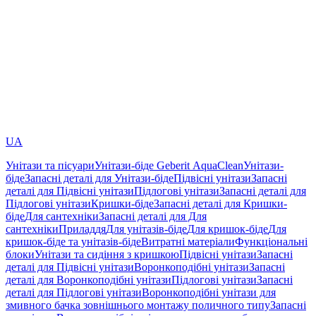
UA
Унітази та пісуари
Унітази-біде Geberit AquaClean
Унітази-
біде
Запасні деталі для Унітази-біде
Підвісні унітази
Запасні
деталі для Підвісні унітази
Підлогові унітази
Запасні деталі для
Підлогові унітази
Кришки-біде
Запасні деталі для Кришки-
біде
Для сантехніки
Запасні деталі для Для
сантехніки
Приладдя
Для унітазів-біде
Для кришок-біде
Для
кришок-біде та унітазів-біде
Витратні матеріали
Функціональні
блоки
Унітази та сидіння з кришкою
Підвісні унітази
Запасні
деталі для Підвісні унітази
Воронкоподібні унітази
Запасні
деталі для Воронкоподібні унітази
Підлогові унітази
Запасні
деталі для Підлогові унітази
Воронкоподібні унітази для
змивного бачка зовнішнього монтажу поличного типу
Запасні