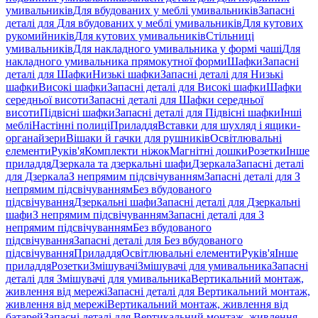
умивальників
Для вбудованих у меблі умивальників
Запасні
деталі для Для вбудованих у меблі умивальників
Для кутових
рукомийників
Для кутових умивальників
Стільниці
умивальників
Для накладного умивальника у формі чаші
Для
накладного умивальника прямокутної форми
Шафки
Запасні
деталі для Шафки
Низькі шафки
Запасні деталі для Низькі
шафки
Високі шафки
Запасні деталі для Високі шафки
Шафки
середньої висоти
Запасні деталі для Шафки середньої
висоти
Підвісні шафки
Запасні деталі для Підвісні шафки
Інші
меблі
Настінні полиці
Приладдя
Вставки для шухляд і ящики-
органайзери
Вішаки й гачки для рушників
Освітлювальні
елементи
Руків'я
Комплекти ніжок
Магнітні дошки
Розетки
Інше
приладдя
Дзеркала та дзеркальні шафи
Дзеркала
Запасні деталі
для Дзеркала
З непрямим підсвічуванням
Запасні деталі для З
непрямим підсвічуванням
Без вбудованого
підсвічування
Дзеркальні шафи
Запасні деталі для Дзеркальні
шафи
З непрямим підсвічуванням
Запасні деталі для З
непрямим підсвічуванням
Без вбудованого
підсвічування
Запасні деталі для Без вбудованого
підсвічування
Приладдя
Освітлювальні елементи
Руків'я
Інше
приладдя
Розетки
Змішувачі
Змішувачі для умивальника
Запасні
деталі для Змішувачі для умивальника
Вертикальний монтаж,
живлення від мережі
Запасні деталі для Вертикальний монтаж,
живлення від мережі
Вертикальний монтаж, живлення від
батарей
Запасні деталі для Вертикальний монтаж, живлення