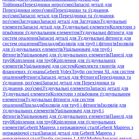
Трійники
Перехідники нероз'ємні
Запасні деталі для
Перехідники нероз'ємні
Перехідники та з'єднання,
роз'ємні
Запасні деталі для Перехідники та з'єднання,
роз'ємні
Заглушки
Запасні деталі для Заглушки
З'єднувальні
елементи
Запасні деталі для З'єднувальні елементи
Колектори з
різьбовим з'єднувальним елементом
З'єднувальні фітинги для
систем опалення
Запасні деталі для З'єднувальні фітинги для
систем опалення
Приладдя
Ізоляція для труб і фітингів
Ізоляція
для з'єднувальних елементів
Ущільнювачі для труб і
фітингів
Ущільнювачі для з'єднувальних елементів
Панелі для
труб
Кріплення для труб
Кріплення для з'єднувальних
елементів
Ущільнювачі для систем
Комплекти гвинтів для
фланцевих з'єднань
Geberit Volex
Труби системи SL для систем
опалення
Фітинги
Запасні деталі для Фітинги
Перехідники та
з'єднання, роз'ємні
Запасні деталі для Перехідники та
з'єднання, роз'ємні
З'єднувальні елементи
Запасні деталі для
З'єднувальні елементи
Колектори з різьбовим з'єднувальним
елементом
З'єднувальні фітинги для систем
опалення
Приладдя
Ізоляція для труб і фітингів
Ізоляція для
з'єднувальних елементів
Ущільнювачі для труб і
фітингів
Ущільнювачі для з'єднувальних елементів
Панелі для
труб
Кріплення для труб
Кріплення для з'єднувальних
елементів
Geberit Mapress з нержавіючої сталі
Geberit Mapress з
нержавіючої сталі
Запасні деталі для Geberit Mapress з
нержавіючої сталі
Труби системи 1.4401
Муфти
Запасні деталі