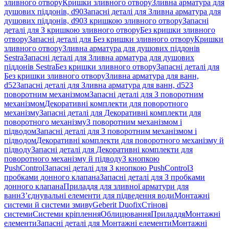
зливного отвору
Кришки зливного отвору
Зливна арматура для
душових піддонів, d90
Запасні деталі для Зливна арматура для
душових піддонів, d90
З кришкою зливного отвору
Запасні
деталі для З кришкою зливного отвору
Без кришки зливного
отвору
Запасні деталі для Без кришки зливного отвору
Кришки
зливного отвору
Зливна арматура для душових піддонів
Sestra
Запасні деталі для Зливна арматура для душових
піддонів Sestra
Без кришки зливного отвору
Запасні деталі для
Без кришки зливного отвору
Зливна арматура для ванн,
d52
Запасні деталі для Зливна арматура для ванн, d52
З
поворотним механізмом
Запасні деталі для З поворотним
механізмом
Декоративні комплекти для поворотного
механізму
Запасні деталі для Декоративні комплекти для
поворотного механізму
З поворотним механізмом і
підводом
Запасні деталі для З поворотним механізмом і
підводом
Декоративні комплекти для поворотного механізму й
підводу
Запасні деталі для Декоративні комплекти для
поворотного механізму й підводу
З кнопкою
PushControl
Запасні деталі для З кнопкою PushControl
З
пробками донного клапана
Запасні деталі для З пробками
донного клапана
Приладдя для зливної арматури для
ванн
З’єднувальні елементи для підведення води
Монтажні
системи й системи змиву
Geberit Duofix
Стінові
системи
Системи кріплення
Облицювання
Приладдя
Монтажні
елементи
Запасні деталі для Монтажні елементи
Монтажні