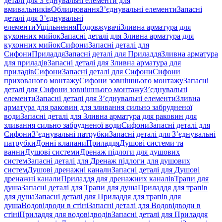
деталі для З’єднувальні елементи для
вмивальників
Облицювання
З’єднувальні елементи
Запасні
деталі для З’єднувальні
елементи
Ущільнення
Подовжувачі
Зливна арматура для
кухонних мийок
Запасні деталі для Зливна арматура для
кухонних мийок
Сифони
Запасні деталі для
Сифони
Приладдя
Запасні деталі для Приладдя
Зливна арматура
для приладів
Запасні деталі для Зливна арматура для
приладів
Сифони
Запасні деталі для Сифони
Сифони
прихованого монтажу
Сифони зовнішнього монтажу
Запасні
деталі для Сифони зовнішнього монтажу
З’єднувальні
елементи
Запасні деталі для З’єднувальні елементи
Зливна
арматура для раковин для зливання сильно забрудненої
води
Запасні деталі для Зливна арматура для раковин для
зливання сильно забрудненої води
Сифони
Запасні деталі для
Сифони
З’єднувальні патрубки
Запасні деталі для З’єднувальні
патрубки
Донні клапани
Приладдя
Душові системи та
ванни
Душові системи
Дренаж підлоги для душових
систем
Запасні деталі для Дренаж підлоги для душових
систем
Душові дренажні канали
Запасні деталі для Душові
дренажні канали
Приладдя для дренажних каналів
Трапи для
душа
Запасні деталі для Трапи для душа
Приладдя для трапів
для душа
Запасні деталі для Приладдя для трапів для
душа
Водовідводи в стіні
Запасні деталі для Водовідводи в
стіні
Приладдя для водовідводів
Запасні деталі для Приладдя