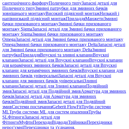
сантехнічного фарфору
Поличного типу
Запасні деталі для
Поличного типу
Змивні патрубки для змивних бачків
зовнішнього монтажу
Високий підвісний монтаж
Низький і
напівнизький підвісний монтаж
Приладдя
Манжети
Змивні
бачки прихованого монтажу
Змивні бачки прихованого
монтажу Sigma
Запасні деталі для Змивні бачки прихованого
монтажу Sigma
Змивні бачки прихованого монтажу
Omega
Запасні деталі для Змивні бачки прихованого монтажу
Omega
Змивні бачки прихованого монтажу Delta
Запасні деталі
для Змивні бачки прихованого монтажу Delta
Змивні
патрубки
Приладдя
Впускні та зливні клапани
Впускні
клапани
Запасні деталі для Впускні клапани
Впускні клапани
для керамічних змивних бачків
Запасні деталі для Впускні
клапани для керамічних змивних бачків
Впускні клапани для
змивних бачків універсальні
Запасні деталі для Впускні
клапани для змивних бачків універсальні
Зливні
клапани
Запасні деталі для Зливні клапани
Подвійний
змив
Запасні деталі для Подвійний змив
Арматура для змивних
бачкiв
Запасні деталі для Арматура для змивних
бачкiв
Подвійний змив
Запасні деталі для Подвійний
змив
Системи постачання
Geberit FlowFit
Труби системи
ML
Труби системи ML для систем опалення
Трубы
SL
Фітинги
Запасні деталі для
Фітинги
Муфти
Переходи
Відводи
Трійники
Перехідники
нероз’ємні
Перехідники та з'єднання,