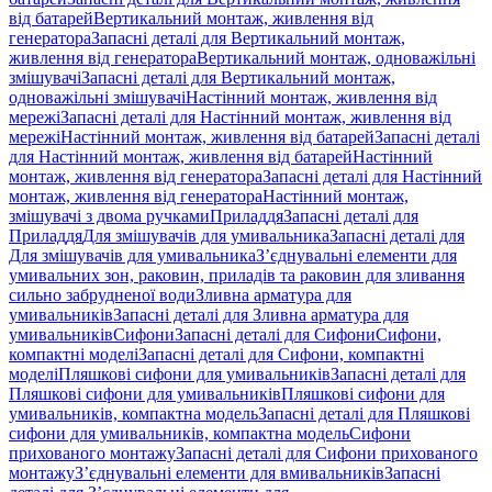
від батарей
Вертикальний монтаж, живлення від
генератора
Запасні деталі для Вертикальний монтаж,
живлення від генератора
Вертикальний монтаж, одноважільні
змішувачі
Запасні деталі для Вертикальний монтаж,
одноважільні змішувачі
Настінний монтаж, живлення від
мережі
Запасні деталі для Настінний монтаж, живлення від
мережі
Настінний монтаж, живлення від батарей
Запасні деталі
для Настінний монтаж, живлення від батарей
Настінний
монтаж, живлення від генератора
Запасні деталі для Настінний
монтаж, живлення від генератора
Настінний монтаж,
змішувачі з двома ручками
Приладдя
Запасні деталі для
Приладдя
Для змішувачів для умивальника
Запасні деталі для
Для змішувачів для умивальника
З’єднувальні елементи для
умивальних зон, раковин, приладів та раковин для зливання
сильно забрудненої води
Зливна арматура для
умивальників
Запасні деталі для Зливна арматура для
умивальників
Сифони
Запасні деталі для Сифони
Сифони,
компактні моделі
Запасні деталі для Сифони, компактні
моделі
Пляшкові сифони для умивальників
Запасні деталі для
Пляшкові сифони для умивальників
Пляшкові сифони для
умивальників, компактна модель
Запасні деталі для Пляшкові
сифони для умивальників, компактна модель
Сифони
прихованого монтажу
Запасні деталі для Сифони прихованого
монтажу
З’єднувальні елементи для вмивальників
Запасні