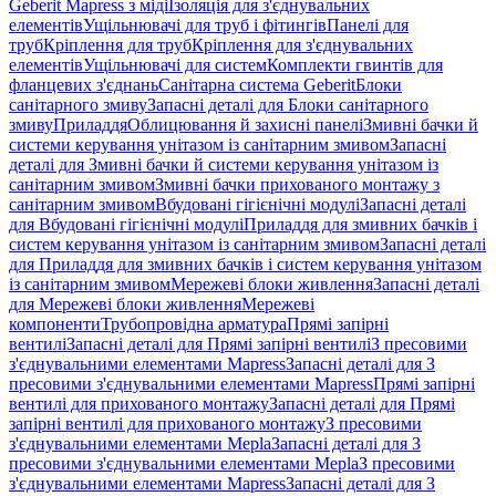
Geberit Mapress з міді
Ізоляція для з'єднувальних
елементів
Ущільнювачі для труб і фітингів
Панелі для
труб
Кріплення для труб
Кріплення для з'єднувальних
елементів
Ущільнювачі для систем
Комплекти гвинтів для
фланцевих з'єднань
Санітарна система Geberit
Блоки
санітарного змиву
Запасні деталі для Блоки санітарного
змиву
Приладдя
Облицювання й захисні панелі
Змивні бачки й
системи керування унітазом із санітарним змивом
Запасні
деталі для Змивні бачки й системи керування унітазом із
санітарним змивом
Змивні бачки прихованого монтажу з
санітарним змивом
Вбудовані гігієнічні модулі
Запасні деталі
для Вбудовані гігієнічні модулі
Приладдя для змивних бачків і
систем керування унітазом із санітарним змивом
Запасні деталі
для Приладдя для змивних бачків і систем керування унітазом
із санітарним змивом
Мережеві блоки живлення
Запасні деталі
для Мережеві блоки живлення
Мережеві
компоненти
Трубопровідна арматура
Прямі запірні
вентилі
Запасні деталі для Прямі запірні вентилі
З пресовими
з'єднувальними елементами Mapress
Запасні деталі для З
пресовими з'єднувальними елементами Mapress
Прямі запірні
вентилі для прихованого монтажу
Запасні деталі для Прямі
запірні вентилі для прихованого монтажу
З пресовими
з'єднувальними елементами Mepla
Запасні деталі для З
пресовими з'єднувальними елементами Mepla
З пресовими
з'єднувальними елементами Mapress
Запасні деталі для З