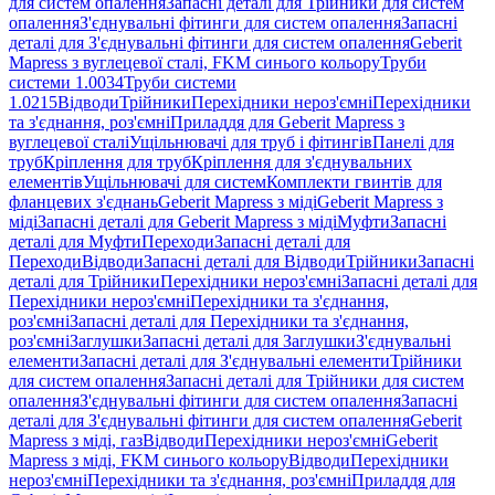
для систем опалення
Запасні деталі для Трійники для систем
опалення
З'єднувальні фітинги для систем опалення
Запасні
деталі для З'єднувальні фітинги для систем опалення
Geberit
Mapress з вуглецевої сталі, FKM синього кольору
Труби
системи 1.0034
Труби системи
1.0215
Відводи
Трійники
Перехідники нероз'ємні
Перехідники
та з'єднання, роз'ємні
Приладдя для Geberit Mapress з
вуглецевої сталі
Ущільнювачі для труб і фітингів
Панелі для
труб
Кріплення для труб
Кріплення для з'єднувальних
елементів
Ущільнювачі для систем
Комплекти гвинтів для
фланцевих з'єднань
Geberit Mapress з міді
Geberit Mapress з
міді
Запасні деталі для Geberit Mapress з міді
Муфти
Запасні
деталі для Муфти
Переходи
Запасні деталі для
Переходи
Відводи
Запасні деталі для Відводи
Трійники
Запасні
деталі для Трійники
Перехідники нероз'ємні
Запасні деталі для
Перехідники нероз'ємні
Перехідники та з'єднання,
роз'ємні
Запасні деталі для Перехідники та з'єднання,
роз'ємні
Заглушки
Запасні деталі для Заглушки
З'єднувальні
елементи
Запасні деталі для З'єднувальні елементи
Трійники
для систем опалення
Запасні деталі для Трійники для систем
опалення
З'єднувальні фітинги для систем опалення
Запасні
деталі для З'єднувальні фітинги для систем опалення
Geberit
Mapress з міді, газ
Відводи
Перехідники нероз'ємні
Geberit
Mapress з міді, FKM синього кольору
Відводи
Перехідники
нероз'ємні
Перехідники та з'єднання, роз'ємні
Приладдя для