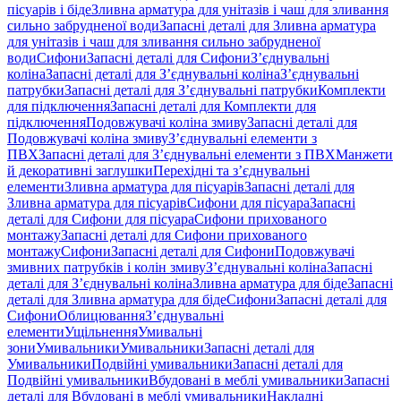
пісуарів і біде
Зливна арматура для унітазів і чаш для зливання
сильно забрудненої води
Запасні деталі для Зливна арматура
для унітазів і чаш для зливання сильно забрудненої
води
Сифони
Запасні деталі для Сифони
З’єднувальні
коліна
Запасні деталі для З’єднувальні коліна
З’єднувальні
патрубки
Запасні деталі для З’єднувальні патрубки
Комплекти
для підключення
Запасні деталі для Комплекти для
підключення
Подовжувачі коліна змиву
Запасні деталі для
Подовжувачі коліна змиву
З’єднувальні елементи з
ПВХ
Запасні деталі для З’єднувальні елементи з ПВХ
Манжети
й декоративні заглушки
Перехідні та з’єднувальні
елементи
Зливна арматура для пісуарів
Запасні деталі для
Зливна арматура для пісуарів
Сифони для пісуара
Запасні
деталі для Сифони для пісуара
Сифони прихованого
монтажу
Запасні деталі для Сифони прихованого
монтажу
Сифони
Запасні деталі для Сифони
Подовжувачі
змивних патрубків і колін змиву
З’єднувальні коліна
Запасні
деталі для З’єднувальні коліна
Зливна арматура для біде
Запасні
деталі для Зливна арматура для біде
Сифони
Запасні деталі для
Сифони
Облицювання
З’єднувальні
елементи
Ущільнення
Умивальні
зони
Умивальники
Умивальники
Запасні деталі для
Умивальники
Подвійні умивальники
Запасні деталі для
Подвійні умивальники
Вбудовані в меблі умивальники
Запасні
деталі для Вбудовані в меблі умивальники
Накладні