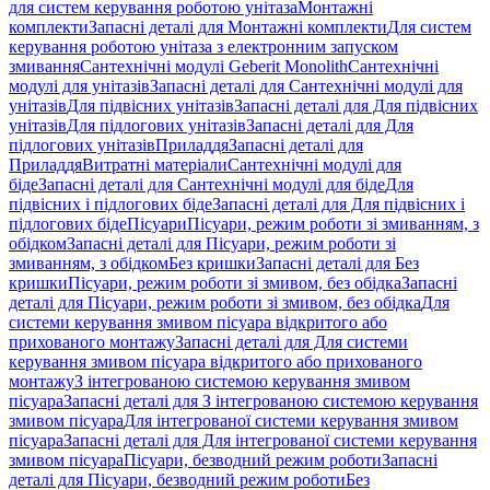
для систем керування роботою унітаза
Монтажні
комплекти
Запасні деталі для Монтажні комплекти
Для систем
керування роботою унітаза з електронним запуском
змивання
Сантехнічні модулі Geberit Monolith
Сантехнічні
модулі для унітазів
Запасні деталі для Сантехнічні модулі для
унітазів
Для підвісних унітазів
Запасні деталі для Для підвісних
унітазів
Для підлогових унітазів
Запасні деталі для Для
підлогових унітазів
Приладдя
Запасні деталі для
Приладдя
Витратні матеріали
Сантехнічні модулі для
біде
Запасні деталі для Сантехнічні модулі для біде
Для
підвісних і підлогових біде
Запасні деталі для Для підвісних і
підлогових біде
Пісуари
Пісуари, режим роботи зі змиванням, з
обідком
Запасні деталі для Пісуари, режим роботи зі
змиванням, з обідком
Без кришки
Запасні деталі для Без
кришки
Пісуари, режим роботи зі змивом, без обідка
Запасні
деталі для Пісуари, режим роботи зі змивом, без обідка
Для
системи керування змивом пісуара відкритого або
прихованого монтажу
Запасні деталі для Для системи
керування змивом пісуара відкритого або прихованого
монтажу
З інтегрованою системою керування змивом
пісуара
Запасні деталі для З інтегрованою системою керування
змивом пісуара
Для інтегрованої системи керування змивом
пісуара
Запасні деталі для Для інтегрованої системи керування
змивом пісуара
Пісуари, безводний режим роботи
Запасні
деталі для Пісуари, безводний режим роботи
Без