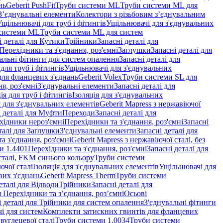
нь
Geberit PushFit
Труби системи ML
Труби системи ML для
 З’єднувальні елементи
Колектори з різьбовим з’єднувальним
Ущільнювачі для труб і фітингів
Ущільнювачі для з'єднувальних
системи ML
Труби системи ML для систем
і деталі для Кутики
Трійники
Запасні деталі для
 Перехідники та з'єднання, роз'ємні
Заглушки
Запасні деталі для
альні фітинги для систем опалення
Запасні деталі для
для труб і фітингів
Ущільнювачі для з'єднувальних
для фланцевих з'єднань
Geberit Volex
Труби системи SL для
я, роз'ємні
З'єднувальні елементи
Запасні деталі для
ія для труб і фітингів
Ізоляція для з'єднувальних
 для з'єднувальних елементів
Geberit Mapress з нержавіючої
і деталі для Муфти
Переходи
Запасні деталі для
ехідники нероз'ємні
Перехідники та з'єднання, роз'ємні
Запасні
талі для Заглушки
З'єднувальні елементи
Запасні деталі для
а з'єднання, роз'ємні
Geberit Mapress з нержавіючої сталі, без
и 1.4401
Перехідники та з'єднання, роз'ємні
Запасні деталі для
 сталі, FKM синього кольору
Труби системи
ючої сталі
Ізоляція для з'єднувальних елементів
Ущільнювачі для
вих з'єднань
Geberit Mapress Therm
Труби системи
еталі для Відводи
Трійники
Запасні деталі для
я Перехідники та з’єднання, роз’ємні
Осьові
і деталі для Трійники для систем опалення
З'єднувальні фітинги
і для систем
Комплекти затискних гвинтів для фланцевих
 вуглецевої сталі
Труби системи 1.0034
Труби системи