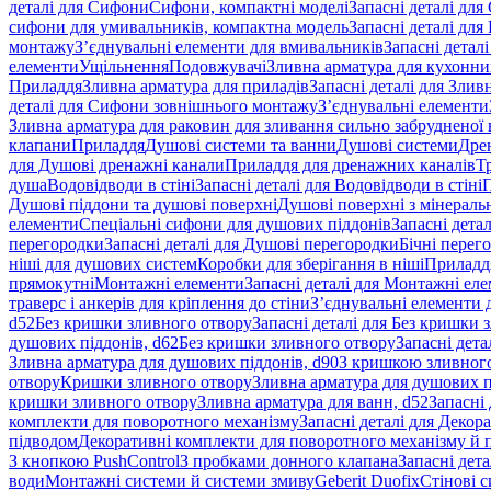
деталі для Сифони
Сифони, компактні моделі
Запасні деталі для
сифони для умивальників, компактна модель
Запасні деталі дл
монтажу
З’єднувальні елементи для вмивальників
Запасні детал
елементи
Ущільнення
Подовжувачі
Зливна арматура для кухонн
Приладдя
Зливна арматура для приладів
Запасні деталі для Злив
деталі для Сифони зовнішнього монтажу
З’єднувальні елементи
Зливна арматура для раковин для зливання сильно забрудненої
клапани
Приладдя
Душові системи та ванни
Душові системи
Дре
для Душові дренажні канали
Приладдя для дренажних каналів
Т
душа
Водовідводи в стіні
Запасні деталі для Водовідводи в стіні
П
Душові піддони та душові поверхні
Душові поверхні з мінераль
елементи
Спеціальні сифони для душових піддонів
Запасні дета
перегородки
Запасні деталі для Душові перегородки
Бічні перег
ніші для душових систем
Коробки для зберігання в ніші
Приладд
прямокутні
Монтажні елементи
Запасні деталі для Монтажні ел
траверс і анкерів для кріплення до стіни
З’єднувальні елементи 
d52
Без кришки зливного отвору
Запасні деталі для Без кришки 
душових піддонів, d62
Без кришки зливного отвору
Запасні дета
Зливна арматура для душових піддонів, d90
З кришкою зливног
отвору
Кришки зливного отвору
Зливна арматура для душових пі
кришки зливного отвору
Зливна арматура для ванн, d52
Запасні 
комплекти для поворотного механізму
Запасні деталі для Декор
підводом
Декоративні комплекти для поворотного механізму й 
З кнопкою PushControl
З пробками донного клапана
Запасні дет
води
Монтажні системи й системи змиву
Geberit Duofix
Стінові 