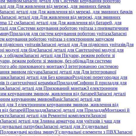
ним змивом
Запасні деталі для Системи керування роботою
талі для Для живлення від мережі, для змивних бачків
Запасні деталі для Для живлення від мережі, для змивних бачків
м
Запасні деталі для Для живлення від мережі, для змивних
gma 12 см
Запасні деталі для Для живлення від батарей, для
еталі для Системи керування роботою унітаза з пневматичним
змиву
Приладдя для систем керування роботою унітаза
Запасні
ем керування роботою унітаза з електронним запуском
я підвісних унітазів
Запасні деталі для Для підвісних унітазів
Для
ні модулі для біде
Запасні деталі для Сантехнічні модулі для
, з обідком
Запасні деталі для Пісуари, режим роботи зі
суари, режим роботи зі змивом, без обідка
Для системи
ритого або прихованого монтажу
З інтегрованою системою
вання змивом пісуара
Запасні деталі для Для інтегрованої
ишки
Запасні деталі для Без кришки
Розділові перегородки для
ів із сантехнічної кераміки
Приладдя
Сифони й приладдя для
аж
Запасні деталі для Прихований монтаж
З електронним
ним керуванням змивом, живлення від батарей
Запасні деталі
тичним керуванням змивом
Basic
Запасні деталі для
талі для З електронним керуванням змивом, живлення від
 від батарей
Приладдя
Запасні деталі для Приладдя
Монтажні й
екти
Запасні деталі для Ремонтні комплекти
Захисні
и
Запасні деталі для Зливна арматура для унітазів і чаш для
єднувальні патрубки
Запасні деталі для З’єднувальні
я Подовжувачі коліна змиву
З’єднувальні елементи з ПВХ
Запасні