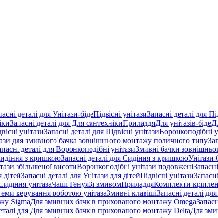
пасні деталі для Унітази-біде
Підвісні унітази
Запасні деталі для Пі
іки
Запасні деталі для Для сантехніки
Приладдя
Для унітазів-біде
Д
двісні унітази
Запасні деталі для Підвісні унітази
Воронкоподібні у
тази для змивного бачка зовнішнього монтажу поличного типу
За
апасні деталі для Воронкоподібні унітази
Змивні бачки зовнішньог
идіння з кришкою
Запасні деталі для Сидіння з кришкою
Унітази 
ітази збільшеної висоти
Воронкоподібні унітази подовжені
Запасні
я дітей
Запасні деталі для Унітази для дітей
Підвісні унітази
Запасні
Сидіння унітаза
Чаші Генуя
Зі змивом
Приладдя
Комплекти кріпле
стеми керування роботою унітаза
Змивні клавіші
Запасні деталі для
ажу Sigma
Для змивних бачків прихованого монтажу Omega
Запасн
деталі для Для змивних бачків прихованого монтажу Delta
Для зми