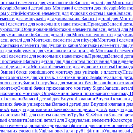
онтажні елементи для умивальників
Запасні деталі для Монтажн
ісуарів
Запасні деталі для Монтажні елементи для пісуарів
Монтаж
ом у стіні
Монтажні елементи для душових систем і ванн
Запасні
ементи для змішувачів для умивальника
Запасні деталі для Монт
ажні елементи для консольних навантажень
Приладдя
Запасні дета
укоізоляції
Облицювання
Монтажні елементи
Запасні деталі для 
ля умивальників
Запасні деталі для Монтажні елементи для умив
асні деталі для Монтажні елементи для пісуарів
Монтажні елемент
Монтажні елементи для душових кабін
Монтажні елементи для д
нти для змішувачів для умивальника та приладів
Монтажні елемент
жні елементи для консольних навантажень
Приладдя
Запасні дет
м постачання
Запасні деталі для Для систем постачання
Для відвед
асні деталі для Монтажні елементи для душових систем
Приладд
я Змивні бачки зовнішнього монтажу для унітазів, з пластику
Низь
ього монтажу для унітазів, з сантехнічного фарфору
Запасні дета
ичного типу
Змивні патрубки для змивних бачків зовнішнього мо
 монтажу
Змивні бачки прихованого монтажу Sigma
Запасні детал
 прихованого монтажу Omega
Змивні бачки прихованого монтажу D
ні клапани
Запасні деталі для Впускні клапани
Впускні клапани д
ивних бачків універсальні
Запасні деталі для Впускні клапани дл
мив
Арматура для змивних бачкiв
Запасні деталі для Арматура для
и системи ML для систем опалення
Трубы SL
Фітинги
Запасні дет
льні елементи
Запасні деталі для З'єднувальні елементи
Колектори 
ого елемента, розміні
З'єднувальні фітинги для систем опалення
З
нувальних елементів
Ущільнювачі для труб і фітингів
Ущільнювачі д