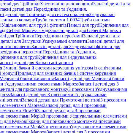
деталі для Трійники
Хрестовини двоплощинні
Запасні деталі для
пасні деталі для Перехідники та з'єднання,
ні деталі для Трійники для систем опалення
З'єднувальні
M синього кольору
Труби системи 1.0034
Труби системи
і
Ущільнювачі для труб і фітингів
Панелі для труб
Кріплення для
міді
Geberit Mapress з міді
Запасні деталі для Geberit Mapress з
талі для Трійники
Перехідники нероз'ємні
Запасні деталі для
 деталі для Заглушки
З'єднувальні елементи
Запасні деталі для
систем опалення
Запасні деталі для З'єднувальні фітинги для
рехідники нероз'ємні
Перехідники та з'єднання,
ріплення для труб
Кріплення для з'єднувальних
апасні деталі для Блоки санітарного
ля Змивні бачки й системи керування унітазом із санітарним
і модулі
Приладдя для змивних бачків і систем керування
Мережеві блоки живлення
Запасні деталі для Мережеві блоки
и з'єднувальними елементами Mapress
Запасні деталі для З
і вентилі для прихованого монтажу
З пресовими з'єднувальними
press
Запасні деталі для З пресовими з'єднувальними
ні вентилі
Запасні деталі для Прямоточні вентилі
З пресовими
и елементами Mapress
Запасні деталі для З пресовими
лементами FlowFit
Запасні деталі для З пресовими
ими елементами Mepla
З пресовими з'єднувальними елементами
алі для Кульові крани для прихованого монтажу
З пресовими
ими елементами Mepla
З пресовими з'єднувальними елементами
ми елементами Mapress
Запасні деталі для З пресовими