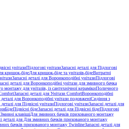
двісні унітази
Підлогові унітази
Запасні деталі для Підлогові
ля кришок-біде
Для кришок-біде та унітазів-біде
Витратні
нітази
Запасні деталі для Воронкоподібні унітази
Підлогові
пасні деталі для Воронкоподібні унітази для змивного бачка
о монтажу для унітазів, із сантехнічної кераміки
Поличного
Comfort
Запасні деталі для Унітази Comfort
Воронкоподібні
 деталі для Воронкоподібні унітази подовжені
Сидіння з
 деталі для Підвісні унітази
Підлогові унітази
Запасні деталі для
ння
Біде
Підвісні біде
Запасні деталі для Підвісні біде
Підлогові
 Змивні клавіші
Для змивних бачків прихованого монтажу
і деталі для Для змивних бачків прихованого монтажу
вних бачків прихованого монтажу Twinline
Запасні деталі для