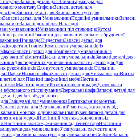
 пісуарів
Запасні деталі для Зливна арматура для
хованого монтажу
Сифони
Запасні деталі для
для біде
Запасні деталі для Зливна арматура для
ки
Запасні деталі для Умивальники
Подвійні умивальники
Запасні
ивальники
Запасні деталі для Накладні
овані умивальники
Умивальники під стільницю
Кутові
ля Інші раковини
Раковини для зливання сильно забрудненої
 раковини
Приладдя
П’єдестали
Запасні деталі для
ня
Декоративні панелі
Комплекти умивальників із
шафкою
Запасні деталі для Комплекти умивальників із
 для ванної кімнати
Шафки для умивальників
Запасні деталі для
льників
Для подвійних умивальників
Запасні деталі для Для
вих рукомийників
Для кутових умивальників
Стільниці
 для Шафки
Низькі шафки
Запасні деталі для Низькі шафки
Високі
і деталі для Підвісні шафки
Інші меблі
Настінні
и ніжок
Магнітні дошки
Розетки
Інше приладдя
Дзеркала та
ез вбудованого підсвічування
Дзеркальні шафи
Запасні деталі для
 деталі для Без вбудованого
і для Змішувачі для умивальника
Вертикальний монтаж,
Запасні деталі для Вертикальний монтаж, живлення від
кальний монтаж, одноважільні змішувачі
Запасні деталі для
влення від мережі
Настінний монтаж, живлення від
для Настінний монтаж, живлення від генератора
Настінний
 змішувачів для умивальника
З’єднувальні елементи для
деталі для Зливна арматура для умивальників
Сифони
Запасні