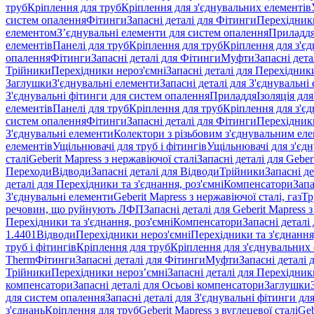
труб
Кріплення для труб
Кріплення для з'єднувальних елементів
систем опалення
Фітинги
Запасні деталі для Фітинги
Перехідники
елементом
З’єднувальні елементи для систем опалення
Приладд
елементів
Панелі для труб
Кріплення для труб
Кріплення для з'є
опалення
Фітинги
Запасні деталі для Фітинги
Муфти
Запасні дет
Трійники
Перехідники нероз'ємні
Запасні деталі для Перехідник
Заглушки
З'єднувальні елементи
Запасні деталі для З'єднувальні
З'єднувальні фітинги для систем опалення
Приладдя
Ізоляція для
елементів
Панелі для труб
Кріплення для труб
Кріплення для з'є
систем опалення
Фітинги
Запасні деталі для Фітинги
Перехідники
З'єднувальні елементи
Колектори з різьбовим з'єднувальним ел
елементів
Ущільнювачі для труб і фітингів
Ущільнювачі для з'єд
сталі
Geberit Mapress з нержавіючої сталі
Запасні деталі для Geber
Переходи
Відводи
Запасні деталі для Відводи
Трійники
Запасні д
деталі для Перехідники та з'єднання, роз'ємні
Компенсатори
Запа
З'єднувальні елементи
Geberit Mapress з нержавіючої сталі, газ
Тр
речовин, що руйнують ЛФП
Запасні деталі для Geberit Mapress
Перехідники та з'єднання, роз'ємні
Компенсатори
Запасні детал
1.4401
Відводи
Перехідники нероз'ємні
Перехідники та з'єднання,
труб і фітингів
Кріплення для труб
Кріплення для з'єднувальних
Therm
Фітинги
Запасні деталі для Фітинги
Муфти
Запасні деталі
Трійники
Перехідники нероз’ємні
Запасні деталі для Перехідник
компенсатори
Запасні деталі для Осьові компенсатори
Заглушки
для систем опалення
Запасні деталі для З'єднувальні фітинги дл
з'єднань
Кріплення для труб
Geberit Mapress з вуглецевої сталі
Geb