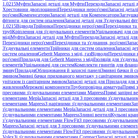
1.0215
Муфти
Запасні деталі для Муфти
Переходи
Запасні деталі
Хрестовини двоплощинні
Перехідники нероз'ємні
Запасні детал
роз'ємні
Компенсатори
Запасні деталі для Компенсатори
Заглушк
фітинги для систем опалення
Запасні деталі для З'єднувальні ф
1.0215
Відводи
Трійники
Перехідники нероз'ємні
Перехідники та 
труб
Кріплення для з'єднувальних елементів
Ущільнювачі для си
міді
Муфти
Запасні деталі для Муфти
Переходи
Запасні деталі дл
Перехідники нероз'ємні
Перехідники та з'єднання, роз'ємні
Запас
З'єднувальні елементи
Трійники для систем опалення
Запасні де
систем опалення
Geberit Mapress з міді, газ
Відводи
Перехідники н
роз'ємні
Приладдя для Geberit Mapress з міді
Ізоляція для з'єднув
елементів
Ущільнювачі для систем
Комплекти гвинтів для фланц
змиву
Приладдя
Облицювання й захисні панелі
Змивні бачки й с
змивом
Змивні бачки прихованого монтажу з санітарним змиво
унітазом із санітарним змивом
Запасні деталі для Приладдя для 
живлення
Мережеві компоненти
Трубопровідна арматура
Прямі з
пресовими з'єднувальними елементами Mapress
Прямі запірні в
елементами Mepla
Запасні деталі для З пресовими з'єднувальн
елементами Mapress
З нарізними з'єднувальними елементами
Зап
з'єднувальними елементами Mepla
Запасні деталі для З пресов
з'єднувальними елементами Mapress
Зливні вентилі
Кульові кра
з’єднувальними елементами FlowFit
З пресовими з'єднувальним
Mapress
Запасні деталі для З пресовими з'єднувальними елемен
з'єднувальними елементами FlowFit
З пресовими з'єднувальним
Volex
Зі з'єднувальними елементами Compact
Запасні деталі для