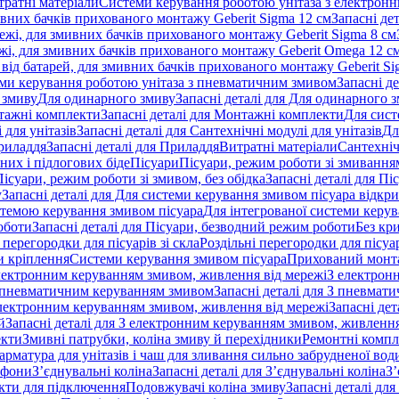
тратні матеріали
Системи керування роботою унітаза з електрон
ивних бачків прихованого монтажу Geberit Sigma 12 см
Запасні де
ежі, для змивних бачків прихованого монтажу Geberit Sigma 8 см
жі, для змивних бачків прихованого монтажу Geberit Omega 12 с
від батарей, для змивних бачків прихованого монтажу Geberit Si
ми керування роботою унітаза з пневматичним змивом
Запасні д
 змиву
Для одинарного змиву
Запасні деталі для Для одинарного 
ажні комплекти
Запасні деталі для Монтажні комплекти
Для сист
 для унітазів
Запасні деталі для Сантехнічні модулі для унітазів
Дл
риладдя
Запасні деталі для Приладдя
Витратні матеріали
Сантехніч
сних і підлогових біде
Пісуари
Пісуари, режим роботи зі змиванням
Пісуари, режим роботи зі змивом, без обідка
Запасні деталі для Пі
у
Запасні деталі для Для системи керування змивом пісуара відк
истемою керування змивом пісуара
Для інтегрованої системи керу
оботи
Запасні деталі для Пісуари, безводний режим роботи
Без кр
 перегородки для пісуарів зі скла
Роздільні перегородки для пісуар
 кріплення
Системи керування змивом пісуара
Прихований монт
 електронним керуванням змивом, живлення від мережі
З електрон
 пневматичним керуванням змивом
Запасні деталі для З пневма
лектронним керуванням змивом, живлення від мережі
Запасні де
й
Запасні деталі для З електронним керуванням змивом, живлення
екти
Змивні патрубки, коліна змиву й перехідники
Ремонтні компл
арматура для унітазів і чаш для зливання сильно забрудненої вод
ифони
З’єднувальні коліна
Запасні деталі для З’єднувальні коліна
З’
екти для підключення
Подовжувачі коліна змиву
Запасні деталі дл