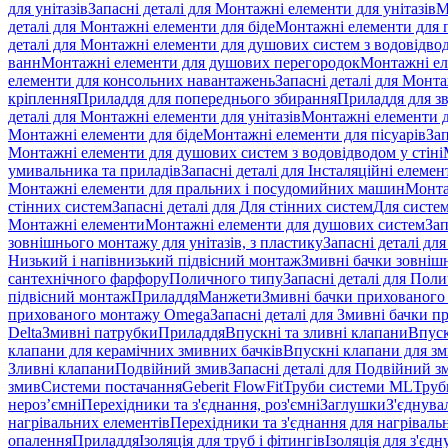
для унітазів
Запасні деталі для Монтажні елементи для унітазів
М
деталі для Монтажні елементи для біде
Монтажні елементи для п
деталі для Монтажні елементи для душових систем з водовідвод
ванн
Монтажні елементи для душових перегородок
Монтажні ел
елементи для консольних навантажень
Запасні деталі для Монт
кріплення
Приладдя для попереднього збирання
Приладдя для зв
деталі для Монтажні елементи для унітазів
Монтажні елементи д
Монтажні елементи для біде
Монтажні елементи для пісуарів
Зап
Монтажні елементи для душових систем з водовідводом у стіні
умивальника та приладів
Запасні деталі для Інсталяційні елеме
Монтажні елементи для пральних і посудомийних машин
Монта
стінних систем
Запасні деталі для Для стінних систем
Для систе
Монтажні елементи
Монтажні елементи для душових систем
Зап
зовнішнього монтажу для унітазів, з пластику
Запасні деталі дл
Низький і напівнизький підвісний монтаж
Змивні бачки зовнішн
сантехнічного фарфору
Поличного типу
Запасні деталі для Пол
підвісний монтаж
Приладдя
Манжети
Змивні бачки прихованого
прихованого монтажу Omega
Запасні деталі для Змивні бачки
Delta
Змивні патрубки
Приладдя
Впускні та зливні клапани
Впуск
клапани для керамічних змивних бачків
Впускні клапани для зм
Зливні клапани
Подвійний змив
Запасні деталі для Подвійний з
змив
Системи постачання
Geberit FlowFit
Труби системи ML
Труб
нероз’ємні
Перехідники та з'єднання, роз'ємні
Заглушки
З'єднува
нагрівальних елементів
Перехідники та з'єднання для нагрівальн
опалення
Приладдя
Ізоляція для труб і фітингів
Ізоляція для з'єд