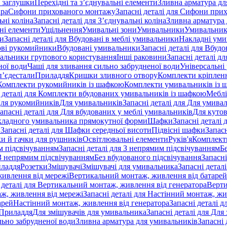
 заглушки
Перехідні та з’єднувальні елементи
Зливна арматура для
ара
Сифони прихованого монтажу
Запасні деталі для Сифони при
ьні коліна
Запасні деталі для З’єднувальні коліна
Зливна арматура 
ні елементи
Ущільнення
Умивальні зони
Умивальники
Умивальни
ки
Запасні деталі для Вбудовані в меблі умивальники
Накладні ум
ові рукомийники
Вбудовані умивальники
Запасні деталі для Вбуд
альники групового користування
Інші раковини
Запасні деталі д
ної води
Чаші для зливання сильно забрудненої води
Універсальні
п’єдестали
Приладдя
Кришки зливного отвору
Комплекти кріплен
я Комплекти рукомийників із шафкою
Комплекти умивальників із 
 деталі для Комплекти вбудованих умивальників із шафкою
Меблі
 Для рукомийників
Для умивальників
Запасні деталі для Для умива
апасні деталі для Для вбудованих у меблі умивальників
Для куто
кладного умивальника прямокутної форми
Шафки
Запасні деталі
и
Запасні деталі для Шафки середньої висоти
Підвісні шафки
Запасн
и й гачки для рушників
Освітлювальні елементи
Руків'я
Комплект
м підсвічуванням
Запасні деталі для З непрямим підсвічуванням
Б
 З непрямим підсвічуванням
Без вбудованого підсвічування
Запасні
иладдя
Розетки
Змішувачі
Змішувачі для умивальника
Запасні детал
живлення від мережі
Вертикальний монтаж, живлення від батарей
 деталі для Вертикальний монтаж, живлення від генератора
Верти
ж, живлення від мережі
Запасні деталі для Настінний монтаж, жи
арей
Настінний монтаж, живлення від генератора
Запасні деталі 
 Приладдя
Для змішувачів для умивальника
Запасні деталі для Для
льно забрудненої води
Зливна арматура для умивальників
Запасні 