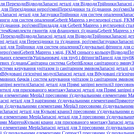
 для Переходи
Відводи
Запасні деталі для Відводи
Трійники
Запасні 
і для Перехідники нероз'ємні
Перехідники та з'єднання, роз'ємні
За
и
Запасні деталі для Заглушки
Трійники для систем опалення
Запас
ітинги для систем опалення
Geberit Mapress з вуглецевої сталі, FK
з'єднання, роз'ємні
Приладдя для Geberit Mapress з вуглецевої стал
стем
Комплекти гвинтів для фланцевих з'єднань
Geberit Mapress з 
я Переходи
Відводи
Запасні деталі для Відводи
Трійники
Запасні де
ні деталі для Перехідники та з'єднання, роз'ємні
Заглушки
Запасні
талі для Трійники для систем опалення
З'єднувальні фітинги для 
ероз'ємні
Geberit Mapress з міді, FKM синього кольору
Відводи
Пе
альних елементів
Ущільнювачі для труб і фітингів
Панелі для труб
К
евих з'єднань
Санітарна система Geberit
Блоки санітарного змиву
З
истеми керування унітазом із санітарним змивом
Запасні деталі д
м
Вбудовані гігієнічні модулі
Запасні деталі для Вбудовані гігієнічн
змивних бачків і систем керування унітазом із санітарним змивом
апірні вентилі
Запасні деталі для Прямі запірні вентилі
З пресовим
ентилі для прихованого монтажу
Запасні деталі для Прямі запірн
ими елементами Mepla
З пресовими з'єднувальними елементами Ma
асні деталі для З нарізними з'єднувальними елементами
Прямоточ
ими з'єднувальними елементами Mepla
З пресовими з'єднувальним
ни
Запасні деталі для Кульові крани
З пресовими з’єднувальними е
и елементами Mepla
Запасні деталі для З пресовими з'єднувальн
тами Mapress
Кульові крани для прихованого монтажу
Запасні дет
и елементами Mepla
Запасні деталі для З пресовими з'єднувальн
 Зі з'єднувальними елементами Compact
З пресовими з'єднувальни