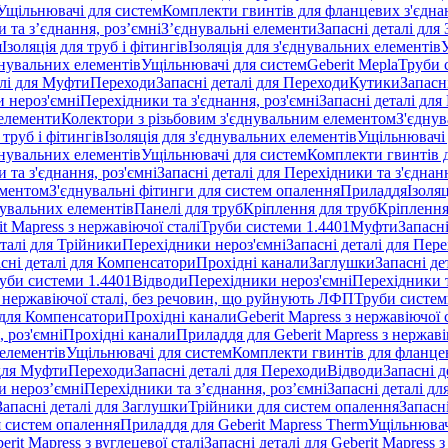
Ущільнювачі для систем
Комплекти гвинтів для фланцевих з'єдна
 та з’єднання, роз’ємні
З’єднувальні елементи
Запасні деталі для
я
Ізоляція для труб і фітингів
Ізоляція для з'єднувальних елементів
днувальних елементів
Ущільнювачі для систем
Geberit Mepla
Труби 
алі для Муфти
Переходи
Запасні деталі для Переходи
Кутики
Запасн
и нероз'ємні
Перехідники та з'єднання, роз'ємні
Запасні деталі для
 елементи
Колектори з різьбовим з'єднувальним елементом
З'єднув
 труб і фітингів
Ізоляція для з'єднувальних елементів
Ущільнювачі 
днувальних елементів
Ущільнювачі для систем
Комплекти гвинтів 
 та з'єднання, роз'ємні
Запасні деталі для Перехідники та з'єднанн
ементом
З'єднувальні фітинги для систем опалення
Приладдя
Ізоляц
нувальних елементів
Панелі для труб
Кріплення для труб
Кріплення
it Mapress з нержавіючої сталі
Труби системи 1.4401
Муфти
Запасн
еталі для Трійники
Перехідники нероз'ємні
Запасні деталі для Пер
сні деталі для Компенсатори
Прохідні канали
Заглушки
Запасні де
уби системи 1.4401
Відводи
Перехідники нероз'ємні
Перехідники т
 з нержавіючої сталі, без речовин, що руйнують ЛФП
Труби систем
і для Компенсатори
Прохідні канали
Geberit Mapress з нержавіючої
 роз'ємні
Прохідні канали
Приладдя для Geberit Mapress з нержаві
 елементів
Ущільнювачі для систем
Комплекти гвинтів для фланце
 для Муфти
Переходи
Запасні деталі для Переходи
Відводи
Запасні д
и нероз’ємні
Перехідники та з’єднання, роз’ємні
Запасні деталі дл
Запасні деталі для Заглушки
Трійники для систем опалення
Запасн
я систем опалення
Приладдя для Geberit Mapress Therm
Ущільнювач
erit Mapress з вуглецевої сталі
Запасні деталі для Geberit Mapress з