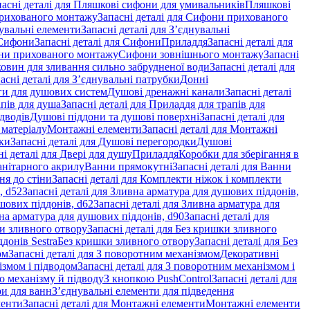
пасні деталі для Пляшкові сифони для умивальників
Пляшкові
рихованого монтажу
Запасні деталі для Сифони прихованого
увальні елементи
Запасні деталі для З’єднувальні
Сифони
Запасні деталі для Сифони
Приладдя
Запасні деталі для
и прихованого монтажу
Сифони зовнішнього монтажу
Запасні
ковин для зливання сильно забрудненої води
Запасні деталі для
асні деталі для З’єднувальні патрубки
Донні
оги для душових систем
Душові дренажні канали
Запасні деталі
пів для душа
Запасні деталі для Приладдя для трапів для
ідводів
Душові піддони та душові поверхні
Запасні деталі для
 матеріалу
Монтажні елементи
Запасні деталі для Монтажні
ки
Запасні деталі для Душові перегородки
Душові
ні деталі для Двері для душу
Приладдя
Коробки для зберігання в
санітарного акрилу
Ванни прямокутні
Запасні деталі для Ванни
ня до стіни
Запасні деталі для Комплекти ніжок і комплекти
, d52
Запасні деталі для Зливна арматура для душових піддонів,
шових піддонів, d62
Запасні деталі для Зливна арматура для
на арматура для душових піддонів, d90
Запасні деталі для
и зливного отвору
Запасні деталі для Без кришки зливного
донів Sestra
Без кришки зливного отвору
Запасні деталі для Без
ом
Запасні деталі для З поворотним механізмом
Декоративні
змом і підводом
Запасні деталі для З поворотним механізмом і
о механізму й підводу
З кнопкою PushControl
Запасні деталі для
ри для ванн
З’єднувальні елементи для підведення
менти
Запасні деталі для Монтажні елементи
Монтажні елементи