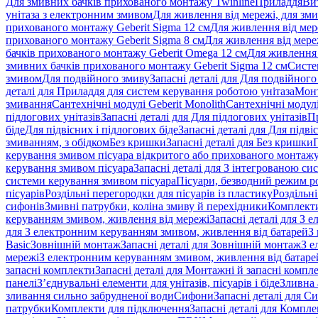
Для змивних бачків прихованого монтажу Twinline
Приладдя
Ви
унітаза з електронним змивом
Для живлення від мережі, для зм
прихованого монтажу Geberit Sigma 12 см
Для живлення від мер
прихованого монтажу Geberit Sigma 8 см
Для живлення від мере
бачків прихованого монтажу Geberit Omega 12 см
Для живлення 
змивних бачків прихованого монтажу Geberit Sigma 12 см
Систе
змивом
Для подвійного змиву
Запасні деталі для Для подвійного
деталі для Приладдя для систем керування роботою унітаза
Монт
змивання
Сантехнічні модулі Geberit Monolith
Сантехнічні модулі
підлогових унітазів
Запасні деталі для Для підлогових унітазів
П
біде
Для підвісних і підлогових біде
Запасні деталі для Для підві
змиванням, з обідком
Без кришки
Запасні деталі для Без кришки
керування змивом пісуара відкритого або прихованого монтаж
керування змивом пісуара
Запасні деталі для З інтегрованою с
системи керування змивом пісуара
Пісуари, безводний режим р
пісуарів
Роздільні перегородки для пісуарів із пластику
Роздільні
сифонів
Змивні патрубки, коліна змиву й перехідники
Комплекти
керуванням змивом, живлення від мережі
Запасні деталі для З
для З електронним керуванням змивом, живлення від батарей
З
Basic
Зовнішній монтаж
Запасні деталі для Зовнішній монтаж
З е
мережі
З електронним керуванням змивом, живлення від батаре
запасні комплекти
Запасні деталі для Монтажні й запасні компл
панелі
З’єднувальні елементи для унітазів, пісуарів і біде
Зливна 
зливання сильно забрудненої води
Сифони
Запасні деталі для С
патрубки
Комплекти для підключення
Запасні деталі для Компл