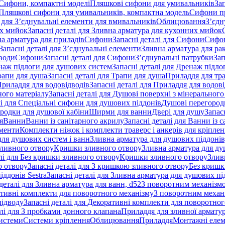
 Сифони, компактні моделі
Пляшкові сифони для умивальників
За
я Пляшкові сифони для умивальників, компактна модель
Сифони п
і для З’єднувальні елементи для вмивальників
Облицювання
З’єдн
их мийок
Запасні деталі для Зливна арматура для кухонних мийок
на арматура для приладів
Сифони
Запасні деталі для Сифони
Сифон
Запасні деталі для З’єднувальні елементи
Зливна арматура для ра
 води
Сифони
Запасні деталі для Сифони
З’єднувальні патрубки
Зап
наж підлоги для душових систем
Запасні деталі для Дренаж підл
рапи для душа
Запасні деталі для Трапи для душа
Приладдя для тра
риладдя для водовідводів
Запасні деталі для Приладдя для водов
ного матеріалу
Запасні деталі для Душові поверхні з мінерального
лі для Спеціальні сифони для душових піддонів
Душові перегород
ородки для душової кабіни
Ширми для ванни
Двері для душу
Запас
я
Ванни
Ванни із санітарного акрилу
Запасні деталі для Ванни із 
ементи
Комплекти ніжок і комплекти траверс і анкерів для кріплен
для душових систем і ванн
Зливна арматура для душових піддонів
зливного отвору
Кришки зливного отвору
Зливна арматура для ду
лі для Без кришки зливного отвору
Кришки зливного отвору
Злив
о отвору
Запасні деталі для З кришкою зливного отвору
Без кришк
ддонів Sestra
Запасні деталі для Зливна арматура для душових під
деталі для Зливна арматура для ванн, d52
З поворотним механізм
ативні комплекти для поворотного механізму
З поворотним механі
підводу
Запасні деталі для Декоративні комплекти для поворотног
алі для З пробками донного клапана
Приладдя для зливної армату
системи
Системи кріплення
Облицювання
Приладдя
Монтажні еле