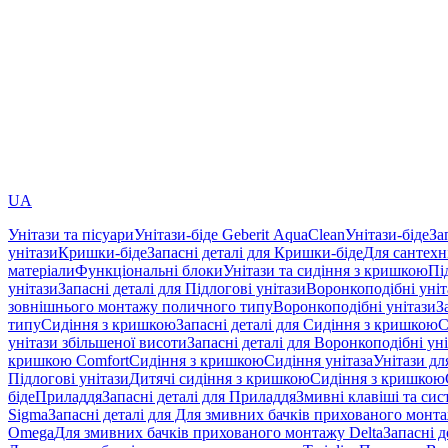
UA
Унітази та пісуари
Унітази-біде Geberit AquaClean
Унітази-біде
За
унітази
Кришки-біде
Запасні деталі для Кришки-біде
Для сантехн
матеріали
Функціональні блоки
Унітази та сидіння з кришкою
Пі
унітази
Запасні деталі для Підлогові унітази
Воронкоподібні уні
зовнішнього монтажу поличного типу
Воронкоподібні унітази
З
типу
Сидіння з кришкою
Запасні деталі для Сидіння з кришкою
С
унітази збільшеної висоти
Запасні деталі для Воронкоподібні ун
кришкою Comfort
Сидіння з кришкою
Сидіння унітаза
Унітази дл
Підлогові унітази
Дитячі сидіння з кришкою
Сидіння з кришкою
біде
Приладдя
Запасні деталі для Приладдя
Змивні клавіші та си
Sigma
Запасні деталі для Для змивних бачків прихованого монт
Omega
Для змивних бачків прихованого монтажу Delta
Запасні 