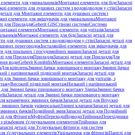
і елементи для умивальників
Монтажні елементи для біде
Запасні
ні елементи для душових систем з водовідводом у стіні
Запасні
 деталі для Монтажні елементи для душових систем і
ажні елементи для змішувачів для умивальника
Монтажні
лі для Приладдя
Geberit GIS
Стінові системи
Системи
Монтажні елементи
Монтажні елементи для унітазів
Запасні
альників
Монтажні елементи для біде
Запасні деталі для
и для душових систем з водовідводом у стіні
Запасні деталі для
ушових перегородок
Інсталяційні елементи для змішувачів для
и для пральних і посудомийних машин
Запасні деталі для
алі для Приладдя
Приладдя
Запасні деталі для Приладдя
Для
ення води
Geberit Kombifix
Монтажні елементи
Запасні деталі для
я
Для кріплень
Змивні бачки зовнішнього монтажу
Змивні бачки
кий і напівнизький підвісний монтаж
Запасні деталі для
лі для Змивні бачки зовнішнього монтажу для унітазів, з
нтажу
Високий підвісний монтаж
Низький і напівнизький
і для Змивні бачки прихованого монтажу Sigma
Змивні бачки
elta
Запасні деталі для Змивні бачки прихованого монтажу
ля керамічних змивних бачків
Запасні деталі для Впускні
я змивних бачків універсальні
Зливні клапани
Запасні деталі для
 змивних бачкiв
Подвійний змив
Запасні деталі для Подвійний
алі для Фітинги
Муфти
Переходи
Відводи
Трійники
Перехідники
з різьбовим з'єднувальним елементом
Трійники для
апасні деталі для З'єднувальні фітинги для систем
ля з'єднувальних елементів
Ущільнення для фітингів
Панелі для