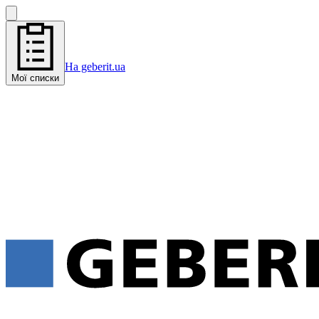
На geberit.ua
Мої списки