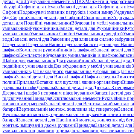
деталі для З’єднувальні елементи з ПВХ
Манжети й декоративні
пісуарів
Сифони для пісуара
Запасні деталі для Сифони для пісу
Сифони
Подовжувачі змивних патрубків і колін змиву
З’єднувал
біде
Сифони
Запасні деталі для Сифони
Облицювання
З’єднуваль
деталі для Подвійні умивальники
Вбудовані в меблі умивальни
умивальники
Рукомийники
Запасні деталі для Рукомийники
Кут
умивальники
Умивальники Comfort
Умивальники для дітей
Умив
води
Запасні деталі для Раковини для зливання сильно забрудне
П’єдестали
П’єдестали
Напівп’єдестали
Запасні деталі для Напів
шафкою
Комплекти рукомийників із шафкою
Запасні деталі дл
шафкою
Комплекти вбудованих умивальників із шафкою
Запасні
Шафки для умивальників
Для рукомийників
Запасні деталі для
подвійних умивальників
Для вбудованих у меблі умивальників
З
умивальників
Для накладного умивальника у формі чаші
Для на
шафки
Запасні деталі для Високі шафки
Шафки середньої висот
полиці
Приладдя
Вставки для шухляд і ящики-органайзери
Вішак
дзеркальні шафи
Дзеркала
Запасні деталі для Дзеркала
З непрями
Дзеркальні шафи
З непрямим підсвічуванням
Запасні деталі для
підсвічування
Приладдя
Освітлювальні елементи
Руків'я
Інше пр
живлення від мережі
Запасні деталі для Вертикальний монтаж, 
батарей
Вертикальний монтаж, живлення від генератора
Запасні
Вертикальний монтаж, одноважільні змішувачі
Настінний монта
батарей
Запасні деталі для Настінний монтаж, живлення від бат
монтаж, змішувачі з двома ручками
Приладдя
Запасні деталі для
умивальних зон, раковин, приладів та раковин для зливання си