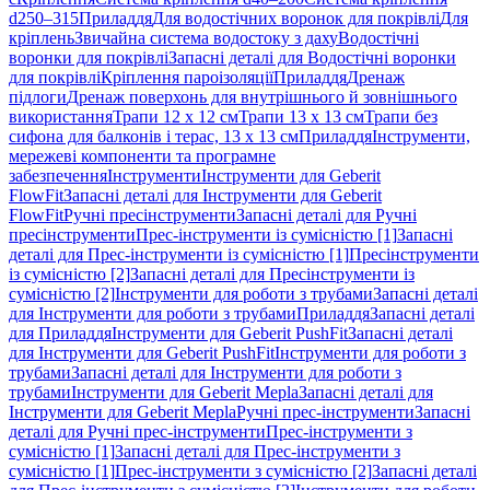
d250–315
Приладдя
Для водостічних воронок для покрівлі
Для
кріплень
Звичайна система водостоку з даху
Водостічні
воронки для покрівлі
Запасні деталі для Водостічні воронки
для покрівлі
Кріплення пароізоляції
Приладдя
Дренаж
підлоги
Дренаж поверхонь для внутрішнього й зовнішнього
використання
Трапи 12 x 12 см
Трапи 13 x 13 см
Трапи без
сифона для балконів і терас, 13 x 13 см
Приладдя
Інструменти,
мережеві компоненти та програмне
забезпечення
Інструменти
Інструменти для Geberit
FlowFit
Запасні деталі для Інструменти для Geberit
FlowFit
Ручні пресінструменти
Запасні деталі для Ручні
пресінструменти
Прес-інструменти із сумісністю [1]
Запасні
деталі для Прес-інструменти із сумісністю [1]
Пресінструменти
із сумісністю [2]
Запасні деталі для Пресінструменти із
сумісністю [2]
Інструменти для роботи з трубами
Запасні деталі
для Інструменти для роботи з трубами
Приладдя
Запасні деталі
для Приладдя
Інструменти для Geberit PushFit
Запасні деталі
для Інструменти для Geberit PushFit
Інструменти для роботи з
трубами
Запасні деталі для Інструменти для роботи з
трубами
Інструменти для Geberit Mepla
Запасні деталі для
Інструменти для Geberit Mepla
Ручні прес-інструменти
Запасні
деталі для Ручні прес-інструменти
Прес-інструменти з
сумісністю [1]
Запасні деталі для Прес-інструменти з
сумісністю [1]
Прес-інструменти з сумісністю [2]
Запасні деталі