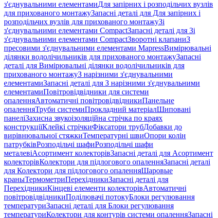
з'єднувальними елементами
Для запірних і розподільчих вузлів
для прихованого монтажу
Запасні деталі для Для запірних і
розподільчих вузлів для прихованого монтажу
Зі
з'єднувальними елементами Compact
Запасні деталі для Зі
з'єднувальними елементами Compact
Зворотні клапани
З
пресовими з'єднувальними елементами Mapress
Вимірювальні
ділянки водолічильників для прихованого монтажу
Запасні
деталі для Вимірювальні ділянки водолічильників для
прихованого монтажу
З нарізними з'єднувальними
елементами
Запасні деталі для З нарізними з'єднувальними
елементами
Повітровідвідники для системи
опалення
Автоматичні повітровідвідники
Панельне
опалення
Труби системи
Прокладний матеріал
Шиповані
панелі
Захисна звукоізоляційна стрічка по краях
конструкції
Клейкі стрічки
Фіксатори труб
Добавки до
вирівнювальної стяжки
Температурні шви
Опори колін
патрубків
Розподільчі шафи
Розподільчі шафи
металеві
Асортимент колекторів
Запасні деталі для Асортимент
колекторів
Колектори для підлогового опалення
Запасні деталі
для Колектори для підлогового опалення
Шаровые
краны
Термометри
Перехідники
Запасні деталі для
Перехідники
Кінцеві елементи колекторів
Автоматичні
повітровідвідники
Поділювачі потоку
Блоки регулювання
температури
Запасні деталі для Блоки регулювання
температури
Колектори для контурів системи опалення
Запасні