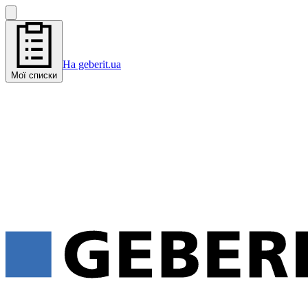
На geberit.ua
Мої списки