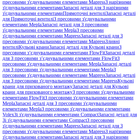
пресовими з'єднувальними елементами Mapress
З нарізними
з'єднувальними елементами
Запасні деталі для З нарізними
з'єднувальними елементами
Прямоточні вентилі
Запасні деталі
для Прямоточні вентилі
З пресовими з'єднувальними
елементами Mepla
Запасні деталі для З пресовими
з'єднувальними елементами Mepla
З пресовими
з'єднувальними елементами Mapress
Запасні деталі для З
пресовими з'єднувальними елементами Mapress
Зливні
вентилі
Кульові крани
Запасні деталі для Кульові крани
З
пресовими з’єднувальними елементами FlowFit
Запасні деталі
для З пресовими з’єднувальними елементами FlowFit
З
пресовими з'єднувальними елементами Mepla
Запасні деталі
для З пресовими з'єднувальними елементами Mepla
З
пресовими з'єднувальними елементами Mapress
Запасні деталі
для З пресовими з'єднувальними елементами Mapress
Кульові
крани для прихованого монтажу
Запасні деталі для Кульові
крани для прихованого монтажу
З пресовими з'єднувальними
елементами FlowFit
З пресовими з'єднувальними елементами
Mepla
Запасні деталі для З пресовими з'єднувальними
елементами Mepla
З пресовими з'єднувальними елементами
Volex
Зі з'єднувальними елементами Compact
Запасні деталі для
Зі з'єднувальними елементами Compact
З пресовими
з'єднувальними елементами Mapress
Запасні деталі для З
пресовими з'єднувальними елементами Mapress
З нарізними
з'єднувальними елементами
Запасні деталі для З нарізними