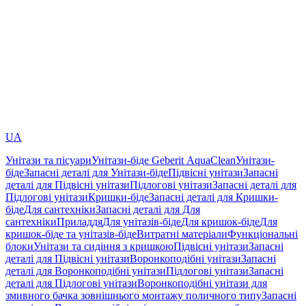
UA
Унітази та пісуари
Унітази-біде Geberit AquaClean
Унітази-
біде
Запасні деталі для Унітази-біде
Підвісні унітази
Запасні
деталі для Підвісні унітази
Підлогові унітази
Запасні деталі для
Підлогові унітази
Кришки-біде
Запасні деталі для Кришки-
біде
Для сантехніки
Запасні деталі для Для
сантехніки
Приладдя
Для унітазів-біде
Для кришок-біде
Для
кришок-біде та унітазів-біде
Витратні матеріали
Функціональні
блоки
Унітази та сидіння з кришкою
Підвісні унітази
Запасні
деталі для Підвісні унітази
Воронкоподібні унітази
Запасні
деталі для Воронкоподібні унітази
Підлогові унітази
Запасні
деталі для Підлогові унітази
Воронкоподібні унітази для
змивного бачка зовнішнього монтажу поличного типу
Запасні