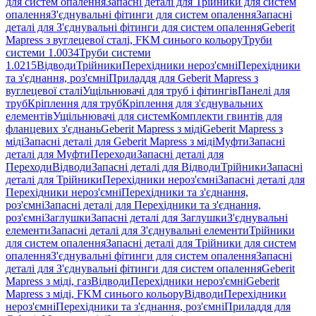
для систем опалення
Запасні деталі для Трійники для систем
опалення
З'єднувальні фітинги для систем опалення
Запасні
деталі для З'єднувальні фітинги для систем опалення
Geberit
Mapress з вуглецевої сталі, FKM синього кольору
Труби
системи 1.0034
Труби системи
1.0215
Відводи
Трійники
Перехідники нероз'ємні
Перехідники
та з'єднання, роз'ємні
Приладдя для Geberit Mapress з
вуглецевої сталі
Ущільнювачі для труб і фітингів
Панелі для
труб
Кріплення для труб
Кріплення для з'єднувальних
елементів
Ущільнювачі для систем
Комплекти гвинтів для
фланцевих з'єднань
Geberit Mapress з міді
Geberit Mapress з
міді
Запасні деталі для Geberit Mapress з міді
Муфти
Запасні
деталі для Муфти
Переходи
Запасні деталі для
Переходи
Відводи
Запасні деталі для Відводи
Трійники
Запасні
деталі для Трійники
Перехідники нероз'ємні
Запасні деталі для
Перехідники нероз'ємні
Перехідники та з'єднання,
роз'ємні
Запасні деталі для Перехідники та з'єднання,
роз'ємні
Заглушки
Запасні деталі для Заглушки
З'єднувальні
елементи
Запасні деталі для З'єднувальні елементи
Трійники
для систем опалення
Запасні деталі для Трійники для систем
опалення
З'єднувальні фітинги для систем опалення
Запасні
деталі для З'єднувальні фітинги для систем опалення
Geberit
Mapress з міді, газ
Відводи
Перехідники нероз'ємні
Geberit
Mapress з міді, FKM синього кольору
Відводи
Перехідники
нероз'ємні
Перехідники та з'єднання, роз'ємні
Приладдя для