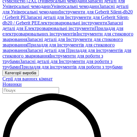
сумісністю [2XL]
Універсальні чемодани
Запасні деталі для
Універсальні чемодани
Універсальні чемодани
Запасні деталі
для Універсальні чемодани
Інструменти для Geberit Silent-db20
/ Geberit PE
Запасні деталі для Інструменти для Geberit Silent-
db20 / Geberit PE
Електрозварювальні інструменти
Запасні
деталі для Електрозварювальні інструменти
Приладдя для
електрозварювальних інструментів
Інструменти для стикового
зварювання
Запасні деталі для Інструменти для стикового
зварювання
Приладдя для інструментів для стикового
зварювання
Запасні деталі для Приладдя для інструментів для
стикового зварювання
Інструменти для роботи з
трубами
Запасні деталі для Інструменти для роботи з
трубами
Приладдя для інструментів для роботи з трубами
Категорії виробів
Серії для ванних кімнат
Новинки