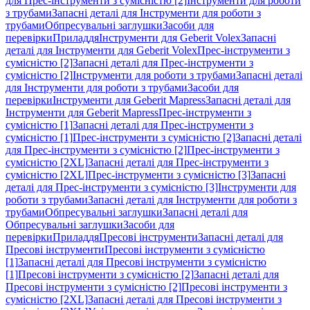
для Прес-інструменти з сумісністю [2]
Інструменти для роботи
з трубами
Запасні деталі для Інструменти для роботи з
трубами
Обпресувальні заглушки
Засоби для
перевірки
Приладдя
Інструменти для Geberit Volex
Запасні
деталі для Інструменти для Geberit Volex
Прес-інструменти з
сумісністю [2]
Запасні деталі для Прес-інструменти з
сумісністю [2]
Інструменти для роботи з трубами
Запасні деталі
для Інструменти для роботи з трубами
Засоби для
перевірки
Інструменти для Geberit Mapress
Запасні деталі для
Інструменти для Geberit Mapress
Прес-інструменти з
сумісністю [1]
Запасні деталі для Прес-інструменти з
сумісністю [1]
Прес-інструменти з сумісністю [2]
Запасні деталі
для Прес-інструменти з сумісністю [2]
Прес-інструменти з
сумісністю [2XL]
Запасні деталі для Прес-інструменти з
сумісністю [2XL]
Прес-інструменти з сумісністю [3]
Запасні
деталі для Прес-інструменти з сумісністю [3]
Інструменти для
роботи з трубами
Запасні деталі для Інструменти для роботи з
трубами
Обпресувальні заглушки
Запасні деталі для
Обпресувальні заглушки
Засоби для
перевірки
Приладдя
Пресові інструменти
Запасні деталі для
Пресові інструменти
Пресові інструменти з сумісністю
[1]
Запасні деталі для Пресові інструменти з сумісністю
[1]
Пресові інструменти з сумісністю [2]
Запасні деталі для
Пресові інструменти з сумісністю [2]
Пресові інструменти з
сумісністю [2XL]
Запасні деталі для Пресові інструменти з