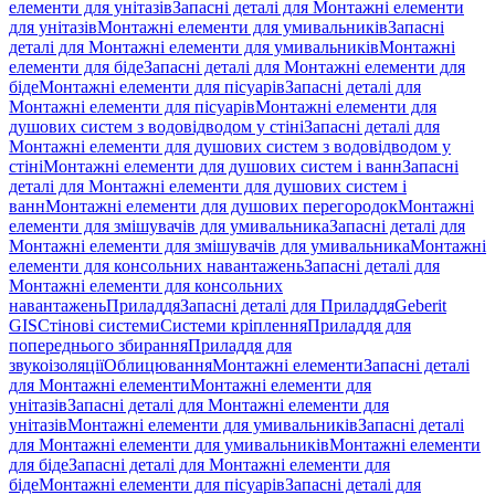
елементи для унітазів
Запасні деталі для Монтажні елементи
для унітазів
Монтажні елементи для умивальників
Запасні
деталі для Монтажні елементи для умивальників
Монтажні
елементи для біде
Запасні деталі для Монтажні елементи для
біде
Монтажні елементи для пісуарів
Запасні деталі для
Монтажні елементи для пісуарів
Монтажні елементи для
душових систем з водовідводом у стіні
Запасні деталі для
Монтажні елементи для душових систем з водовідводом у
стіні
Монтажні елементи для душових систем і ванн
Запасні
деталі для Монтажні елементи для душових систем і
ванн
Монтажні елементи для душових перегородок
Монтажні
елементи для змішувачів для умивальника
Запасні деталі для
Монтажні елементи для змішувачів для умивальника
Монтажні
елементи для консольних навантажень
Запасні деталі для
Монтажні елементи для консольних
навантажень
Приладдя
Запасні деталі для Приладдя
Geberit
GIS
Стінові системи
Системи кріплення
Приладдя для
попереднього збирання
Приладдя для
звукоізоляції
Облицювання
Монтажні елементи
Запасні деталі
для Монтажні елементи
Монтажні елементи для
унітазів
Запасні деталі для Монтажні елементи для
унітазів
Монтажні елементи для умивальників
Запасні деталі
для Монтажні елементи для умивальників
Монтажні елементи
для біде
Запасні деталі для Монтажні елементи для
біде
Монтажні елементи для пісуарів
Запасні деталі для