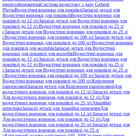
енергозбереження
Система водостоку з даху Geberit
Pluvia
Водостічні воронки для покрівлі
Запасні деталі для
Водостічні воронки для покрівлі
Водостічні воронки для
покрівлі до 12 л/с
Запасні деталі для Водостічні воронки для
покрівлі до 12 л/с
Водостічні воронки для покрівлі до 25 л/
с
Запасні деталі для Водостічні воронки для покрівлі до 25 л/
с
Водостічні воронки для покрівлі до 100 л/с
Запасні деталі для
Водостічні воронки для покрівлі до 100 л/с
Водостічні воронки
для покрівлі для жолобів
Запасні деталі для Водостічні
воронки для покрівлі для жолобів
Водостічні воронки для
покрівлі до 12 л/с
Запасні деталі для Водостічні воронки для
покрівлі до 12 л/с
Водостічні воронки для покрівлі до 25 л/
с
Запасні деталі для Водостічні воронки для покрівлі до 25 л/
с
Водостічні воронки для покрівлі до 100 л/с
Запасні деталі для
Водостічні воронки для покрівлі до 100 л/с
Кріплення
пароізоляції
Запасні деталі для Кріплення пароізоляції
Для
водостічних воронок для покрівлі до 12 л/с
Запасні деталі для
Для водостічних воронок для покрівлі до 12 л/с
Для
водостічних воронок для покрівлі до 25 л/с
Аварійні
переливи
Запасні деталі для Аварійні переливи
Для
водостічних воронок для покрівлі до 12 л/с
Запасні деталі для
Для водостічних воронок для покрівлі до 12 л/с
Для
водостічних воронок для покрівлі до 25 л/с
Запасні деталі для
Для водостічних воронок для покрівлі до 25 л/
с
Кріплення
Система кріплення d40–200
Система кріплення