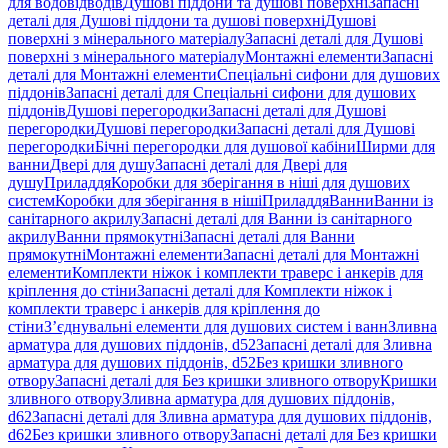
для водовідводів
Душові піддони та душові поверхні
Запасні
деталі для Душові піддони та душові поверхні
Душові
поверхні з мінерального матеріалу
Запасні деталі для Душові
поверхні з мінерального матеріалу
Монтажні елементи
Запасні
деталі для Монтажні елементи
Спеціальні сифони для душових
піддонів
Запасні деталі для Спеціальні сифони для душових
піддонів
Душові перегородки
Запасні деталі для Душові
перегородки
Душові перегородки
Запасні деталі для Душові
перегородки
Бічні перегородки для душової кабіни
Ширми для
ванни
Двері для душу
Запасні деталі для Двері для
душу
Приладдя
Коробки для зберігання в ніші для душових
систем
Коробки для зберігання в ніші
Приладдя
Ванни
Ванни із
санітарного акрилу
Запасні деталі для Ванни із санітарного
акрилу
Ванни прямокутні
Запасні деталі для Ванни
прямокутні
Монтажні елементи
Запасні деталі для Монтажні
елементи
Комплекти ніжок і комплекти траверс і анкерів для
кріплення до стіни
Запасні деталі для Комплекти ніжок і
комплекти траверс і анкерів для кріплення до
стіни
З’єднувальні елементи для душових систем і ванн
Зливна
арматура для душових піддонів, d52
Запасні деталі для Зливна
арматура для душових піддонів, d52
Без кришки зливного
отвору
Запасні деталі для Без кришки зливного отвору
Кришки
зливного отвору
Зливна арматура для душових піддонів,
d62
Запасні деталі для Зливна арматура для душових піддонів,
d62
Без кришки зливного отвору
Запасні деталі для Без кришки