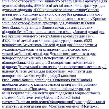
зливного отвору
Кришки зливного отвору
Зливна арматура для
душових піддонів, d90
Запасні деталі для Зливна арматура для
душових піддонів, d90
З кришкою зливного отвору
Запасні
деталі для З кришкою зливного отвору
Без кришки зливного
отвору
Запасні деталі для Без кришки зливного отвору
Кришки
зливного отвору
Зливна арматура для душових піддонів
Sestra
Запасні деталі для Зливна арматура для душових
піддонів Sestra
Без кришки зливного отвору
Запасні деталі для
Без кришки зливного отвору
Зливна арматура для ванн,
d52
Запасні деталі для Зливна арматура для ванн, d52
З
поворотним механізмом
Запасні деталі для З поворотним
механізмом
Декоративні комплекти для поворотного
механізму
Запасні деталі для Декоративні комплекти для
поворотного механізму
З поворотним механізмом і
підводом
Запасні деталі для З поворотним механізмом і
підводом
Декоративні комплекти для поворотного механізму й
підводу
Запасні деталі для Декоративні комплекти для
поворотного механізму й підводу
З кнопкою
PushControl
Запасні деталі для З кнопкою PushControl
З
пробками донного клапана
Запасні деталі для З пробками
донного клапана
Приладдя для зливної арматури для
ванн
З’єднувальні елементи для підведення води
Монтажні
системи й системи змиву
Geberit Duofix
Стінові
системи
Системи кріплення
Облицювання
Приладдя
Монтажні
елементи
Запасні деталі для Монтажні елементи
Монтажні