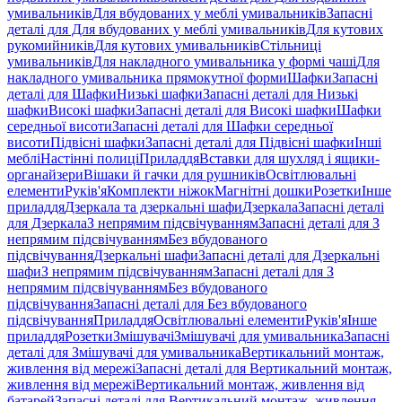
умивальників
Для вбудованих у меблі умивальників
Запасні
деталі для Для вбудованих у меблі умивальників
Для кутових
рукомийників
Для кутових умивальників
Стільниці
умивальників
Для накладного умивальника у формі чаші
Для
накладного умивальника прямокутної форми
Шафки
Запасні
деталі для Шафки
Низькі шафки
Запасні деталі для Низькі
шафки
Високі шафки
Запасні деталі для Високі шафки
Шафки
середньої висоти
Запасні деталі для Шафки середньої
висоти
Підвісні шафки
Запасні деталі для Підвісні шафки
Інші
меблі
Настінні полиці
Приладдя
Вставки для шухляд і ящики-
органайзери
Вішаки й гачки для рушників
Освітлювальні
елементи
Руків'я
Комплекти ніжок
Магнітні дошки
Розетки
Інше
приладдя
Дзеркала та дзеркальні шафи
Дзеркала
Запасні деталі
для Дзеркала
З непрямим підсвічуванням
Запасні деталі для З
непрямим підсвічуванням
Без вбудованого
підсвічування
Дзеркальні шафи
Запасні деталі для Дзеркальні
шафи
З непрямим підсвічуванням
Запасні деталі для З
непрямим підсвічуванням
Без вбудованого
підсвічування
Запасні деталі для Без вбудованого
підсвічування
Приладдя
Освітлювальні елементи
Руків'я
Інше
приладдя
Розетки
Змішувачі
Змішувачі для умивальника
Запасні
деталі для Змішувачі для умивальника
Вертикальний монтаж,
живлення від мережі
Запасні деталі для Вертикальний монтаж,
живлення від мережі
Вертикальний монтаж, живлення від
батарей
Запасні деталі для Вертикальний монтаж, живлення