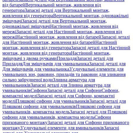
від батарей
Вертикальний монтаж, живлення від
генератора
Запасні деталі для Вертикальний монтаж,
живлення від генератора
Вертикальний монтаж, одноважільні
змішувачі
Запасні деталі для Вертикальний монтаж,
одноважільні змішувачі
Настінний монтаж, живлення від
мережі
Запасні деталі для Настінний монтаж, живлення від
мережі
Настінний монтаж, живлення від батарей
Запасні деталі
для Настінний монтаж, живлення від батарей
Настінний
монтаж, живлення від генератора
Запасні деталі для Настінний
монтаж, живлення від генератора
Настінний монтаж,
змішувачі з двома ручками
Приладдя
Запасні деталі для
Приладдя
Для змішувачів для умивальника
Запасні деталі для
Для змішувачів для умивальника
З’єднувальні елементи для
умивальних зон, раковин, приладів та раковин для зливання
сильно забрудненої води
Зливна арматура для
умивальників
Запасні деталі для Зливна арматура для
умивальників
Сифони
Запасні деталі для Сифони
Сифони,
компактні моделі
Запасні деталі для Сифони, компактні
моделі
Пляшкові сифони для умивальників
Запасні деталі для
Пляшкові сифони для умивальників
Пляшкові сифони для
умивальників, компактна модель
Запасні деталі для Пляшкові
сифони для умивальників, компактна модель
Сифони
прихованого монтажу
Запасні деталі для Сифони прихованого
монтажу
З’єднувальні елементи для вмивальників
Запасні