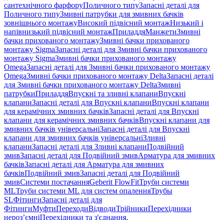
сантехнічного фарфору
Поличного типу
Запасні деталі для
Поличного типу
Змивні патрубки для змивних бачків
зовнішнього монтажу
Високий підвісний монтаж
Низький і
напівнизький підвісний монтаж
Приладдя
Манжети
Змивні
бачки прихованого монтажу
Змивні бачки прихованого
монтажу Sigma
Запасні деталі для Змивні бачки прихованого
монтажу Sigma
Змивні бачки прихованого монтажу
Omega
Запасні деталі для Змивні бачки прихованого монтажу
Omega
Змивні бачки прихованого монтажу Delta
Запасні деталі
для Змивні бачки прихованого монтажу Delta
Змивні
патрубки
Приладдя
Впускні та зливні клапани
Впускні
клапани
Запасні деталі для Впускні клапани
Впускні клапани
для керамічних змивних бачків
Запасні деталі для Впускні
клапани для керамічних змивних бачків
Впускні клапани для
змивних бачків універсальні
Запасні деталі для Впускні
клапани для змивних бачків універсальні
Зливні
клапани
Запасні деталі для Зливні клапани
Подвійний
змив
Запасні деталі для Подвійний змив
Арматура для змивних
бачкiв
Запасні деталі для Арматура для змивних
бачкiв
Подвійний змив
Запасні деталі для Подвійний
змив
Системи постачання
Geberit FlowFit
Труби системи
ML
Труби системи ML для систем опалення
Трубы
SL
Фітинги
Запасні деталі для
Фітинги
Муфти
Переходи
Відводи
Трійники
Перехідники
нероз’ємні
Перехідники та з'єднання,