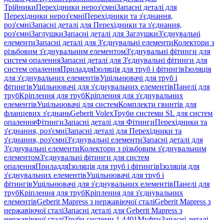
Трійники
Перехідники нероз'ємні
Запасні деталі для
Перехідники нероз'ємні
Перехідники та з'єднання,
роз'ємні
Запасні деталі для Перехідники та з'єднання,
роз'ємні
Заглушки
Запасні деталі для Заглушки
З'єднувальні
елементи
Запасні деталі для З'єднувальні елементи
Колектори з
різьбовим з'єднувальним елементом
З'єднувальні фітинги для
систем опалення
Запасні деталі для З'єднувальні фітинги для
систем опалення
Приладдя
Ізоляція для труб і фітингів
Ізоляція
для з'єднувальних елементів
Ущільнювачі для труб і
фітингів
Ущільнювачі для з'єднувальних елементів
Панелі для
труб
Кріплення для труб
Кріплення для з'єднувальних
елементів
Ущільнювачі для систем
Комплекти гвинтів для
фланцевих з'єднань
Geberit Volex
Труби системи SL для систем
опалення
Фітинги
Запасні деталі для Фітинги
Перехідники та
з'єднання, роз'ємні
Запасні деталі для Перехідники та
з'єднання, роз'ємні
З'єднувальні елементи
Запасні деталі для
З'єднувальні елементи
Колектори з різьбовим з'єднувальним
елементом
З'єднувальні фітинги для систем
опалення
Приладдя
Ізоляція для труб і фітингів
Ізоляція для
з'єднувальних елементів
Ущільнювачі для труб і
фітингів
Ущільнювачі для з'єднувальних елементів
Панелі для
труб
Кріплення для труб
Кріплення для з'єднувальних
елементів
Geberit Mapress з нержавіючої сталі
Geberit Mapress з
нержавіючої сталі
Запасні деталі для Geberit Mapress з
нержавіючої сталі
Труби системи 1.4401
Муфти
Запасні деталі