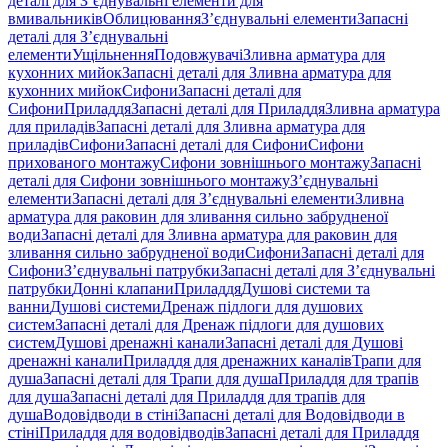
деталі для З’єднувальні елементи для
вмивальників
Облицювання
З’єднувальні елементи
Запасні
деталі для З’єднувальні
елементи
Ущільнення
Подовжувачі
Зливна арматура для
кухонних мийок
Запасні деталі для Зливна арматура для
кухонних мийок
Сифони
Запасні деталі для
Сифони
Приладдя
Запасні деталі для Приладдя
Зливна арматура
для приладів
Запасні деталі для Зливна арматура для
приладів
Сифони
Запасні деталі для Сифони
Сифони
прихованого монтажу
Сифони зовнішнього монтажу
Запасні
деталі для Сифони зовнішнього монтажу
З’єднувальні
елементи
Запасні деталі для З’єднувальні елементи
Зливна
арматура для раковин для зливання сильно забрудненої
води
Запасні деталі для Зливна арматура для раковин для
зливання сильно забрудненої води
Сифони
Запасні деталі для
Сифони
З’єднувальні патрубки
Запасні деталі для З’єднувальні
патрубки
Донні клапани
Приладдя
Душові системи та
ванни
Душові системи
Дренаж підлоги для душових
систем
Запасні деталі для Дренаж підлоги для душових
систем
Душові дренажні канали
Запасні деталі для Душові
дренажні канали
Приладдя для дренажних каналів
Трапи для
душа
Запасні деталі для Трапи для душа
Приладдя для трапів
для душа
Запасні деталі для Приладдя для трапів для
душа
Водовідводи в стіні
Запасні деталі для Водовідводи в
стіні
Приладдя для водовідводів
Запасні деталі для Приладдя