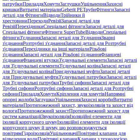
патрубки
Приладдя
Хомути
Заглушки
Ущільнення
Захисні
кришки
Витратні матеріали
Geberit PE
Труби
Фітинги
Запасні
деталі для Фітинги
Відводи
Трійники й
хрестовини
Переходи
Ревізії
Запасні деталі для
Ревізії
Перехідники
Спеціальні фітинги
Запасні деталі для
Спеціальні фітинги
Фітинги SuperTube
Відводи
Спеціальні
фітинги
З'єднання
Запасні деталі для З'єднання
Зварні
з'єднання
Розтрубні з'єднання
Запасні деталі для Розтрубні
з'єднання
Перехідники на інші матеріали
Різьбові
з'єднання
Запасні деталі для Різьбові з'єднання
Фланцеві
з'єднання
Фланцеві втулки
З'єднувальні елементи
Запасні деталі
для З'єднувальні елементи
З'єднувальні коліна
Запасні деталі
для З'єднувальні коліна
Приєднувальні муфти
Запасні деталі
для Приєднувальні муфти
З'єднувальні патрубки
Запасні деталі
для З'єднувальні патрубки
Трубні сифони
Запасні деталі для
Трубні сифони
Розтрубні сифони
Запасні деталі для Розтрубні
сифони
Приладдя
Хомути
Кріплення для хомутів
Напрямні
опорні жолоби
Заглушки
Ущільнення
Захисні короби
Витратні
матеріали
Протипожежний захист, звукоізоляція та захист від
вологи
Протипожежний захист
Протипожежний захист для
систем каналізації
Звукоізоляція
Ізоляційні елементи для
ізоляції корпусного шуму
Ізоляційні елементи для ізоляції
корпусного шуму й шуму, що розповсюджується
повітрям
Гідроізоляція
Ущільнювачі
Повітряні клапани для
відведення води
Повітряні клапани
Клапани з технологією