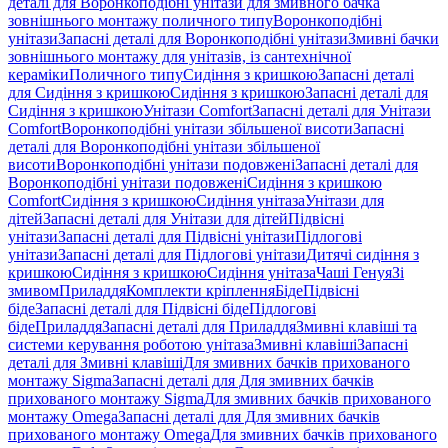
деталі для Воронкоподібні унітази для змивного бачка
зовнішнього монтажу поличного типу
Воронкоподібні
унітази
Запасні деталі для Воронкоподібні унітази
Змивні бачки
зовнішнього монтажу для унітазів, із сантехнічної
кераміки
Поличного типу
Сидіння з кришкою
Запасні деталі
для Сидіння з кришкою
Сидіння з кришкою
Запасні деталі для
Сидіння з кришкою
Унітази Comfort
Запасні деталі для Унітази
Comfort
Воронкоподібні унітази збільшеної висоти
Запасні
деталі для Воронкоподібні унітази збільшеної
висоти
Воронкоподібні унітази подовжені
Запасні деталі для
Воронкоподібні унітази подовжені
Сидіння з кришкою
Comfort
Сидіння з кришкою
Сидіння унітаза
Унітази для
дітей
Запасні деталі для Унітази для дітей
Підвісні
унітази
Запасні деталі для Підвісні унітази
Підлогові
унітази
Запасні деталі для Підлогові унітази
Дитячі сидіння з
кришкою
Сидіння з кришкою
Сидіння унітаза
Чаші Генуя
Зі
змивом
Приладдя
Комплекти кріплення
Біде
Підвісні
біде
Запасні деталі для Підвісні біде
Підлогові
біде
Приладдя
Запасні деталі для Приладдя
Змивні клавіші та
системи керування роботою унітаза
Змивні клавіші
Запасні
деталі для Змивні клавіші
Для змивних бачків прихованого
монтажу Sigma
Запасні деталі для Для змивних бачків
прихованого монтажу Sigma
Для змивних бачків прихованого
монтажу Omega
Запасні деталі для Для змивних бачків
прихованого монтажу Omega
Для змивних бачків прихованого