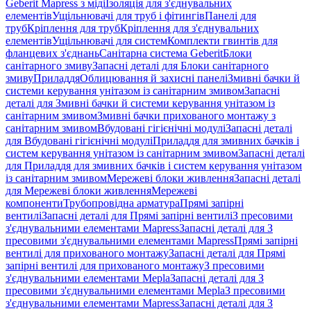
Geberit Mapress з міді
Ізоляція для з'єднувальних
елементів
Ущільнювачі для труб і фітингів
Панелі для
труб
Кріплення для труб
Кріплення для з'єднувальних
елементів
Ущільнювачі для систем
Комплекти гвинтів для
фланцевих з'єднань
Санітарна система Geberit
Блоки
санітарного змиву
Запасні деталі для Блоки санітарного
змиву
Приладдя
Облицювання й захисні панелі
Змивні бачки й
системи керування унітазом із санітарним змивом
Запасні
деталі для Змивні бачки й системи керування унітазом із
санітарним змивом
Змивні бачки прихованого монтажу з
санітарним змивом
Вбудовані гігієнічні модулі
Запасні деталі
для Вбудовані гігієнічні модулі
Приладдя для змивних бачків і
систем керування унітазом із санітарним змивом
Запасні деталі
для Приладдя для змивних бачків і систем керування унітазом
із санітарним змивом
Мережеві блоки живлення
Запасні деталі
для Мережеві блоки живлення
Мережеві
компоненти
Трубопровідна арматура
Прямі запірні
вентилі
Запасні деталі для Прямі запірні вентилі
З пресовими
з'єднувальними елементами Mapress
Запасні деталі для З
пресовими з'єднувальними елементами Mapress
Прямі запірні
вентилі для прихованого монтажу
Запасні деталі для Прямі
запірні вентилі для прихованого монтажу
З пресовими
з'єднувальними елементами Mepla
Запасні деталі для З
пресовими з'єднувальними елементами Mepla
З пресовими
з'єднувальними елементами Mapress
Запасні деталі для З