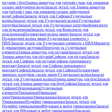
пісуарів і біде
Зливна арматура для унітазів і чаш для зливання
сильно забрудненої води
Запасні деталі для Зливна арматура
для унітазів і чаш для зливання сильно забрудненої
води
Сифони
Запасні деталі для Сифони
З’єднувальні
коліна
Запасні деталі для З’єднувальні коліна
З’єднувальні
патрубки
Запасні деталі для З’єднувальні патрубки
Комплекти
для підключення
Запасні деталі для Комплекти для
підключення
Подовжувачі коліна змиву
Запасні деталі для
Подовжувачі коліна змиву
З’єднувальні елементи з
ПВХ
Запасні деталі для З’єднувальні елементи з ПВХ
Манжети
й декоративні заглушки
Перехідні та з’єднувальні
елементи
Зливна арматура для пісуарів
Запасні деталі для
Зливна арматура для пісуарів
Сифони для пісуара
Запасні
деталі для Сифони для пісуара
Сифони прихованого
монтажу
Запасні деталі для Сифони прихованого
монтажу
Сифони
Запасні деталі для Сифони
Подовжувачі
змивних патрубків і колін змиву
З’єднувальні коліна
Запасні
деталі для З’єднувальні коліна
Зливна арматура для біде
Запасні
деталі для Зливна арматура для біде
Сифони
Запасні деталі для
Сифони
Облицювання
З’єднувальні
елементи
Ущільнення
Умивальні
зони
Умивальники
Умивальники
Запасні деталі для
Умивальники
Подвійні умивальники
Запасні деталі для
Подвійні умивальники
Вбудовані в меблі умивальники
Запасні
деталі для Вбудовані в меблі умивальники
Накладні