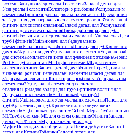
роз'ємні
Заглушки
З'єднувальні елементи
Запасні деталі для
З'єднувальні елементи
Колектори з різьбовим з'єднувальним
елементом
Трійники для нагрівальних елементів
Перехідники
та з'єднання для нагрівального елемента, розміні
З'єднувальні
фітинги для систем опалення
Запасні деталі для З'єднувальні
фітинги для систем опалення
Приладдя
Ізоляція для труб і
фітингів
Ізоляція для з'єднувальних елементів
Ущільнювачі для
труб і фітингів
Ущільнювачі для з'єднувальних
елементів
Ущільнення для фітингів
Панелі для труб
Кріплення
для труб
Кріплення для з'єднувальних елементів
Ущільнювачі
для систем
Комплекти гвинтів для фланцевих з'єднань
Geberit
PushFit
Труби системи ML
Труби системи ML для систем
опалення
Фітинги
Запасні деталі для Фітинги
Перехідники та
з’єднання, роз’ємні
З’єднувальні елементи
Запасні деталі для
З’єднувальні елементи
Колектори з різьбовим з’єднувальним
елементом
З’єднувальні елементи для систем
опалення
Приладдя
Ізоляція для труб і фітингів
Ізоляція для
з'єднувальних елементів
Ущільнювачі для труб і
фітингів
Ущільнювачі для з'єднувальних елементів
Панелі для
труб
Кріплення для труб
Кріплення для з'єднувальних
елементів
Ущільнювачі для систем
Geberit Mepla
Труби системи
ML
Труби системи ML для систем опалення
Фітинги
Запасні
деталі для Фітинги
Муфти
Запасні деталі для
Муфти
Переходи
Запасні деталі для Переходи
Кутики
Запасні
деталі для Кутики
Трійники
Запасні деталі для