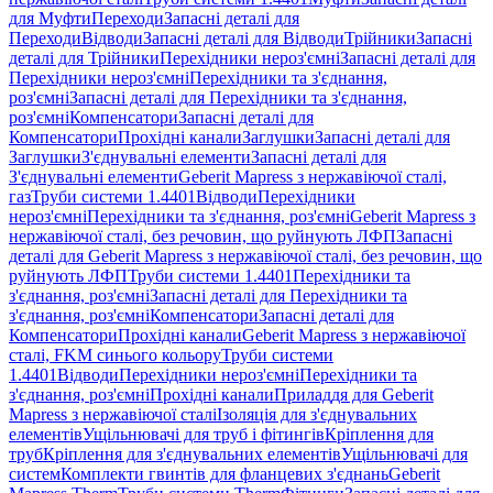
для Муфти
Переходи
Запасні деталі для
Переходи
Відводи
Запасні деталі для Відводи
Трійники
Запасні
деталі для Трійники
Перехідники нероз'ємні
Запасні деталі для
Перехідники нероз'ємні
Перехідники та з'єднання,
роз'ємні
Запасні деталі для Перехідники та з'єднання,
роз'ємні
Компенсатори
Запасні деталі для
Компенсатори
Прохідні канали
Заглушки
Запасні деталі для
Заглушки
З'єднувальні елементи
Запасні деталі для
З'єднувальні елементи
Geberit Mapress з нержавіючої сталі,
газ
Труби системи 1.4401
Відводи
Перехідники
нероз'ємні
Перехідники та з'єднання, роз'ємні
Geberit Mapress з
нержавіючої сталі, без речовин, що руйнують ЛФП
Запасні
деталі для Geberit Mapress з нержавіючої сталі, без речовин, що
руйнують ЛФП
Труби системи 1.4401
Перехідники та
з'єднання, роз'ємні
Запасні деталі для Перехідники та
з'єднання, роз'ємні
Компенсатори
Запасні деталі для
Компенсатори
Прохідні канали
Geberit Mapress з нержавіючої
сталі, FKM синього кольору
Труби системи
1.4401
Відводи
Перехідники нероз'ємні
Перехідники та
з'єднання, роз'ємні
Прохідні канали
Приладдя для Geberit
Mapress з нержавіючої сталі
Ізоляція для з'єднувальних
елементів
Ущільнювачі для труб і фітингів
Кріплення для
труб
Кріплення для з'єднувальних елементів
Ущільнювачі для
систем
Комплекти гвинтів для фланцевих з'єднань
Geberit