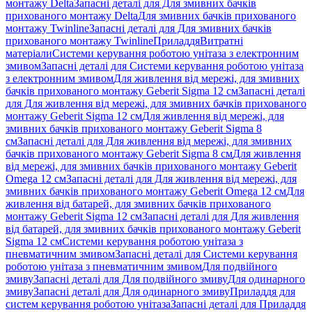
монтажу Delta
Запасні деталі для Для змивних бачків
прихованого монтажу Delta
Для змивних бачків прихованого
монтажу Twinline
Запасні деталі для Для змивних бачків
прихованого монтажу Twinline
Приладдя
Витратні
матеріали
Системи керування роботою унітаза з електронним
змивом
Запасні деталі для Системи керування роботою унітаза
з електронним змивом
Для живлення від мережі, для змивних
бачків прихованого монтажу Geberit Sigma 12 см
Запасні деталі
для Для живлення від мережі, для змивних бачків прихованого
монтажу Geberit Sigma 12 см
Для живлення від мережі, для
змивних бачків прихованого монтажу Geberit Sigma 8
см
Запасні деталі для Для живлення від мережі, для змивних
бачків прихованого монтажу Geberit Sigma 8 см
Для живлення
від мережі, для змивних бачків прихованого монтажу Geberit
Omega 12 см
Запасні деталі для Для живлення від мережі, для
змивних бачків прихованого монтажу Geberit Omega 12 см
Для
живлення від батарей, для змивних бачків прихованого
монтажу Geberit Sigma 12 см
Запасні деталі для Для живлення
від батарей, для змивних бачків прихованого монтажу Geberit
Sigma 12 см
Системи керування роботою унітаза з
пневматичним змивом
Запасні деталі для Системи керування
роботою унітаза з пневматичним змивом
Для подвійного
змиву
Запасні деталі для Для подвійного змиву
Для одинарного
змиву
Запасні деталі для Для одинарного змиву
Приладдя для
систем керування роботою унітаза
Запасні деталі для Приладдя