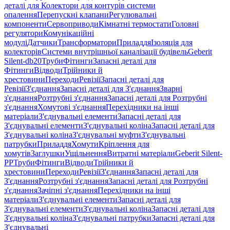
деталі для Колектори для контурів системи
опалення
Перепускні клапани
Регулювальні
компоненти
Сервоприводи
Кімнатні термостати
Головні
регулятори
Комунікаційні
модулі
Датчики
Трансформатори
Приладдя
Ізоляція для
колекторів
Системи внутрішньої каналізації будівель
Geberit
Silent-db20
Труби
Фітинги
Запасні деталі для
Фітинги
Відводи
Трійники й
хрестовини
Переходи
Ревізії
Запасні деталі для
Ревізії
З'єднання
Запасні деталі для З'єднання
Зварні
з'єднання
Розтрубні з'єднання
Запасні деталі для Розтрубні
з'єднання
Хомутові з'єднання
Перехідники на інші
матеріали
З'єднувальні елементи
Запасні деталі для
З'єднувальні елементи
З'єднувальні коліна
Запасні деталі для
З'єднувальні коліна
З'єднувальні муфти
З'єднувальні
патрубки
Приладдя
Хомути
Кріплення для
хомутів
Заглушки
Ущільнення
Витратні матеріали
Geberit Silent-
PP
Труби
Фітинги
Відводи
Трійники й
хрестовини
Переходи
Ревізії
З'єднання
Запасні деталі для
З'єднання
Розтрубні з'єднання
Запасні деталі для Розтрубні
з'єднання
Зачіпні з'єднання
Перехідники на інші
матеріали
З'єднувальні елементи
Запасні деталі для
З'єднувальні елементи
З'єднувальні коліна
Запасні деталі для
З'єднувальні коліна
З'єднувальні патрубки
Запасні деталі для
З'єднувальні