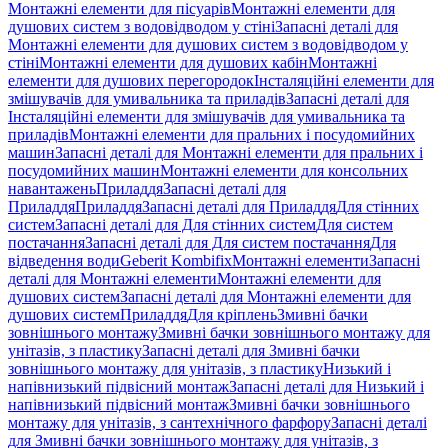
Монтажні елементи для пісуарів
Монтажні елементи для
душових систем з водовідводом у стіні
Запасні деталі для
Монтажні елементи для душових систем з водовідводом у
стіні
Монтажні елементи для душових кабін
Монтажні
елементи для душових перегородок
Інсталяційні елементи для
змішувачів для умивальника та приладів
Запасні деталі для
Інсталяційні елементи для змішувачів для умивальника та
приладів
Монтажні елементи для пральних і посудомийних
машин
Запасні деталі для Монтажні елементи для пральних і
посудомийних машин
Монтажні елементи для консольних
навантажень
Приладдя
Запасні деталі для
Приладдя
Приладдя
Запасні деталі для Приладдя
Для стінних
систем
Запасні деталі для Для стінних систем
Для систем
постачання
Запасні деталі для Для систем постачання
Для
відведення води
Geberit Kombifix
Монтажні елементи
Запасні
деталі для Монтажні елементи
Монтажні елементи для
душових систем
Запасні деталі для Монтажні елементи для
душових систем
Приладдя
Для кріплень
Змивні бачки
зовнішнього монтажу
Змивні бачки зовнішнього монтажу для
унітазів, з пластику
Запасні деталі для Змивні бачки
зовнішнього монтажу для унітазів, з пластику
Низький і
напівнизький підвісний монтаж
Запасні деталі для Низький і
напівнизький підвісний монтаж
Змивні бачки зовнішнього
монтажу для унітазів, з сантехнічного фарфору
Запасні деталі
для Змивні бачки зовнішнього монтажу для унітазів, з