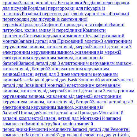
кришки
Запасні деталі для Без кришки
Розділові перегородки
для пісуарів
Роздільні перегородки для пісуарів із
пластику
Роздільні перегородки для пісуарів зі скла
Роздільні
перегородки для пісуарів із сантехнічної
кераміки
Приладдя
Сифони й приладдя для сифонів
Змивні
патрубки, коліна змиву й перехідники
Комплекти
кріплення
Системи керування змивом пісуара
Прихований
монтаж
Запасні деталі для Прихований монтаж
З електронним
керуванням змивом, живлення від мережі
Запасні деталі для З
електронним керуванням змивом, живлення від мережі
З
електронним керуванням змивом, живлення від
батарей
Запасні деталі для З електронним керуванням змивом,
живлення від батарей
З пневматичним керуванням
змивом
Запасні деталі для З пневматичним керуванням
змивом
Basic
Запасні деталі для Basic
Зовнішній монтаж
Запасні
деталі для Зовнішній монтаж
З електронним керуванням
змивом, живлення від мережі
Запасні деталі для З електронним
керуванням змивом, живлення від мережі
З електронним
керуванням змивом, живлення від батарей
Запасні деталі для З
електронним керуванням змивом, живлення від
батарей
Приладдя
Запасні деталі для Приладдя
Монтажні й
запасні комплекти
Запасні деталі для Монтажні й запасні
комплекти
Змивні патрубки, коліна змиву й
перехідники
Ремонтні комплекти
Запасні деталі для Ремонтні
комплекти
Захисні панелі
З’єднувальні елементи для унітазів,