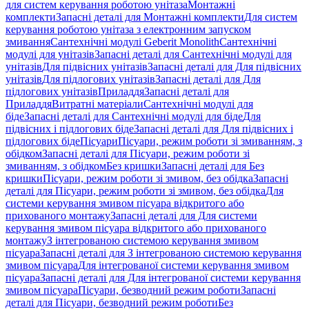
для систем керування роботою унітаза
Монтажні
комплекти
Запасні деталі для Монтажні комплекти
Для систем
керування роботою унітаза з електронним запуском
змивання
Сантехнічні модулі Geberit Monolith
Сантехнічні
модулі для унітазів
Запасні деталі для Сантехнічні модулі для
унітазів
Для підвісних унітазів
Запасні деталі для Для підвісних
унітазів
Для підлогових унітазів
Запасні деталі для Для
підлогових унітазів
Приладдя
Запасні деталі для
Приладдя
Витратні матеріали
Сантехнічні модулі для
біде
Запасні деталі для Сантехнічні модулі для біде
Для
підвісних і підлогових біде
Запасні деталі для Для підвісних і
підлогових біде
Пісуари
Пісуари, режим роботи зі змиванням, з
обідком
Запасні деталі для Пісуари, режим роботи зі
змиванням, з обідком
Без кришки
Запасні деталі для Без
кришки
Пісуари, режим роботи зі змивом, без обідка
Запасні
деталі для Пісуари, режим роботи зі змивом, без обідка
Для
системи керування змивом пісуара відкритого або
прихованого монтажу
Запасні деталі для Для системи
керування змивом пісуара відкритого або прихованого
монтажу
З інтегрованою системою керування змивом
пісуара
Запасні деталі для З інтегрованою системою керування
змивом пісуара
Для інтегрованої системи керування змивом
пісуара
Запасні деталі для Для інтегрованої системи керування
змивом пісуара
Пісуари, безводний режим роботи
Запасні
деталі для Пісуари, безводний режим роботи
Без