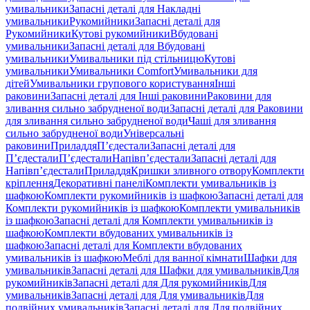
умивальники
Запасні деталі для Накладні
умивальники
Рукомийники
Запасні деталі для
Рукомийники
Кутові рукомийники
Вбудовані
умивальники
Запасні деталі для Вбудовані
умивальники
Умивальники під стільницю
Кутові
умивальники
Умивальники Comfort
Умивальники для
дітей
Умивальники групового користування
Інші
раковини
Запасні деталі для Інші раковини
Раковини для
зливання сильно забрудненої води
Запасні деталі для Раковини
для зливання сильно забрудненої води
Чаші для зливання
сильно забрудненої води
Універсальні
раковини
Приладдя
П’єдестали
Запасні деталі для
П’єдестали
П’єдестали
Напівп’єдестали
Запасні деталі для
Напівп’єдестали
Приладдя
Кришки зливного отвору
Комплекти
кріплення
Декоративні панелі
Комплекти умивальників із
шафкою
Комплекти рукомийників із шафкою
Запасні деталі для
Комплекти рукомийників із шафкою
Комплекти умивальників
із шафкою
Запасні деталі для Комплекти умивальників із
шафкою
Комплекти вбудованих умивальників із
шафкою
Запасні деталі для Комплекти вбудованих
умивальників із шафкою
Меблі для ванної кімнати
Шафки для
умивальників
Запасні деталі для Шафки для умивальників
Для
рукомийників
Запасні деталі для Для рукомийників
Для
умивальників
Запасні деталі для Для умивальників
Для
подвійних умивальників
Запасні деталі для Для подвійних