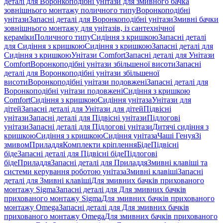
деталі для Воронкоподібні унітази для змивного бачка
зовнішнього монтажу поличного типу
Воронкоподібні
унітази
Запасні деталі для Воронкоподібні унітази
Змивні бачки
зовнішнього монтажу для унітазів, із сантехнічної
кераміки
Поличного типу
Сидіння з кришкою
Запасні деталі
для Сидіння з кришкою
Сидіння з кришкою
Запасні деталі для
Сидіння з кришкою
Унітази Comfort
Запасні деталі для Унітази
Comfort
Воронкоподібні унітази збільшеної висоти
Запасні
деталі для Воронкоподібні унітази збільшеної
висоти
Воронкоподібні унітази подовжені
Запасні деталі для
Воронкоподібні унітази подовжені
Сидіння з кришкою
Comfort
Сидіння з кришкою
Сидіння унітаза
Унітази для
дітей
Запасні деталі для Унітази для дітей
Підвісні
унітази
Запасні деталі для Підвісні унітази
Підлогові
унітази
Запасні деталі для Підлогові унітази
Дитячі сидіння з
кришкою
Сидіння з кришкою
Сидіння унітаза
Чаші Генуя
Зі
змивом
Приладдя
Комплекти кріплення
Біде
Підвісні
біде
Запасні деталі для Підвісні біде
Підлогові
біде
Приладдя
Запасні деталі для Приладдя
Змивні клавіші та
системи керування роботою унітаза
Змивні клавіші
Запасні
деталі для Змивні клавіші
Для змивних бачків прихованого
монтажу Sigma
Запасні деталі для Для змивних бачків
прихованого монтажу Sigma
Для змивних бачків прихованого
монтажу Omega
Запасні деталі для Для змивних бачків
прихованого монтажу Omega
Для змивних бачків прихованого