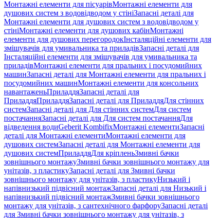
Монтажні елементи для пісуарів
Монтажні елементи для
душових систем з водовідводом у стіні
Запасні деталі для
Монтажні елементи для душових систем з водовідводом у
стіні
Монтажні елементи для душових кабін
Монтажні
елементи для душових перегородок
Інсталяційні елементи для
змішувачів для умивальника та приладів
Запасні деталі для
Інсталяційні елементи для змішувачів для умивальника та
приладів
Монтажні елементи для пральних і посудомийних
машин
Запасні деталі для Монтажні елементи для пральних і
посудомийних машин
Монтажні елементи для консольних
навантажень
Приладдя
Запасні деталі для
Приладдя
Приладдя
Запасні деталі для Приладдя
Для стінних
систем
Запасні деталі для Для стінних систем
Для систем
постачання
Запасні деталі для Для систем постачання
Для
відведення води
Geberit Kombifix
Монтажні елементи
Запасні
деталі для Монтажні елементи
Монтажні елементи для
душових систем
Запасні деталі для Монтажні елементи для
душових систем
Приладдя
Для кріплень
Змивні бачки
зовнішнього монтажу
Змивні бачки зовнішнього монтажу для
унітазів, з пластику
Запасні деталі для Змивні бачки
зовнішнього монтажу для унітазів, з пластику
Низький і
напівнизький підвісний монтаж
Запасні деталі для Низький і
напівнизький підвісний монтаж
Змивні бачки зовнішнього
монтажу для унітазів, з сантехнічного фарфору
Запасні деталі
для Змивні бачки зовнішнього монтажу для унітазів, з