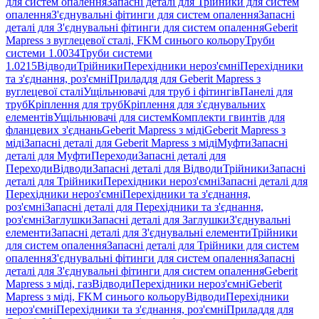
для систем опалення
Запасні деталі для Трійники для систем
опалення
З'єднувальні фітинги для систем опалення
Запасні
деталі для З'єднувальні фітинги для систем опалення
Geberit
Mapress з вуглецевої сталі, FKM синього кольору
Труби
системи 1.0034
Труби системи
1.0215
Відводи
Трійники
Перехідники нероз'ємні
Перехідники
та з'єднання, роз'ємні
Приладдя для Geberit Mapress з
вуглецевої сталі
Ущільнювачі для труб і фітингів
Панелі для
труб
Кріплення для труб
Кріплення для з'єднувальних
елементів
Ущільнювачі для систем
Комплекти гвинтів для
фланцевих з'єднань
Geberit Mapress з міді
Geberit Mapress з
міді
Запасні деталі для Geberit Mapress з міді
Муфти
Запасні
деталі для Муфти
Переходи
Запасні деталі для
Переходи
Відводи
Запасні деталі для Відводи
Трійники
Запасні
деталі для Трійники
Перехідники нероз'ємні
Запасні деталі для
Перехідники нероз'ємні
Перехідники та з'єднання,
роз'ємні
Запасні деталі для Перехідники та з'єднання,
роз'ємні
Заглушки
Запасні деталі для Заглушки
З'єднувальні
елементи
Запасні деталі для З'єднувальні елементи
Трійники
для систем опалення
Запасні деталі для Трійники для систем
опалення
З'єднувальні фітинги для систем опалення
Запасні
деталі для З'єднувальні фітинги для систем опалення
Geberit
Mapress з міді, газ
Відводи
Перехідники нероз'ємні
Geberit
Mapress з міді, FKM синього кольору
Відводи
Перехідники
нероз'ємні
Перехідники та з'єднання, роз'ємні
Приладдя для