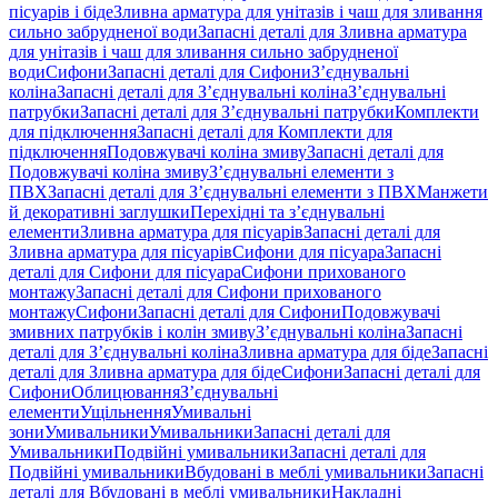
пісуарів і біде
Зливна арматура для унітазів і чаш для зливання
сильно забрудненої води
Запасні деталі для Зливна арматура
для унітазів і чаш для зливання сильно забрудненої
води
Сифони
Запасні деталі для Сифони
З’єднувальні
коліна
Запасні деталі для З’єднувальні коліна
З’єднувальні
патрубки
Запасні деталі для З’єднувальні патрубки
Комплекти
для підключення
Запасні деталі для Комплекти для
підключення
Подовжувачі коліна змиву
Запасні деталі для
Подовжувачі коліна змиву
З’єднувальні елементи з
ПВХ
Запасні деталі для З’єднувальні елементи з ПВХ
Манжети
й декоративні заглушки
Перехідні та з’єднувальні
елементи
Зливна арматура для пісуарів
Запасні деталі для
Зливна арматура для пісуарів
Сифони для пісуара
Запасні
деталі для Сифони для пісуара
Сифони прихованого
монтажу
Запасні деталі для Сифони прихованого
монтажу
Сифони
Запасні деталі для Сифони
Подовжувачі
змивних патрубків і колін змиву
З’єднувальні коліна
Запасні
деталі для З’єднувальні коліна
Зливна арматура для біде
Запасні
деталі для Зливна арматура для біде
Сифони
Запасні деталі для
Сифони
Облицювання
З’єднувальні
елементи
Ущільнення
Умивальні
зони
Умивальники
Умивальники
Запасні деталі для
Умивальники
Подвійні умивальники
Запасні деталі для
Подвійні умивальники
Вбудовані в меблі умивальники
Запасні
деталі для Вбудовані в меблі умивальники
Накладні