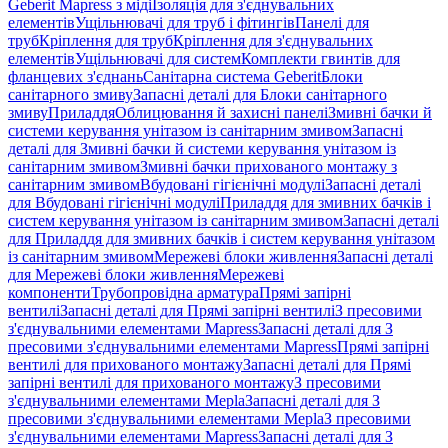
Geberit Mapress з міді
Ізоляція для з'єднувальних
елементів
Ущільнювачі для труб і фітингів
Панелі для
труб
Кріплення для труб
Кріплення для з'єднувальних
елементів
Ущільнювачі для систем
Комплекти гвинтів для
фланцевих з'єднань
Санітарна система Geberit
Блоки
санітарного змиву
Запасні деталі для Блоки санітарного
змиву
Приладдя
Облицювання й захисні панелі
Змивні бачки й
системи керування унітазом із санітарним змивом
Запасні
деталі для Змивні бачки й системи керування унітазом із
санітарним змивом
Змивні бачки прихованого монтажу з
санітарним змивом
Вбудовані гігієнічні модулі
Запасні деталі
для Вбудовані гігієнічні модулі
Приладдя для змивних бачків і
систем керування унітазом із санітарним змивом
Запасні деталі
для Приладдя для змивних бачків і систем керування унітазом
із санітарним змивом
Мережеві блоки живлення
Запасні деталі
для Мережеві блоки живлення
Мережеві
компоненти
Трубопровідна арматура
Прямі запірні
вентилі
Запасні деталі для Прямі запірні вентилі
З пресовими
з'єднувальними елементами Mapress
Запасні деталі для З
пресовими з'єднувальними елементами Mapress
Прямі запірні
вентилі для прихованого монтажу
Запасні деталі для Прямі
запірні вентилі для прихованого монтажу
З пресовими
з'єднувальними елементами Mepla
Запасні деталі для З
пресовими з'єднувальними елементами Mepla
З пресовими
з'єднувальними елементами Mapress
Запасні деталі для З