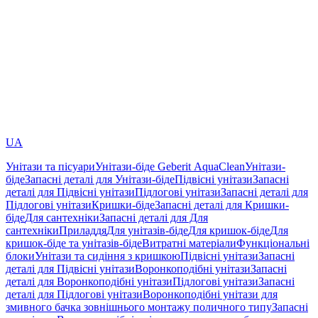
UA
Унітази та пісуари
Унітази-біде Geberit AquaClean
Унітази-
біде
Запасні деталі для Унітази-біде
Підвісні унітази
Запасні
деталі для Підвісні унітази
Підлогові унітази
Запасні деталі для
Підлогові унітази
Кришки-біде
Запасні деталі для Кришки-
біде
Для сантехніки
Запасні деталі для Для
сантехніки
Приладдя
Для унітазів-біде
Для кришок-біде
Для
кришок-біде та унітазів-біде
Витратні матеріали
Функціональні
блоки
Унітази та сидіння з кришкою
Підвісні унітази
Запасні
деталі для Підвісні унітази
Воронкоподібні унітази
Запасні
деталі для Воронкоподібні унітази
Підлогові унітази
Запасні
деталі для Підлогові унітази
Воронкоподібні унітази для
змивного бачка зовнішнього монтажу поличного типу
Запасні