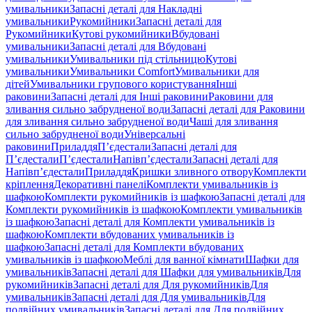
умивальники
Запасні деталі для Накладні
умивальники
Рукомийники
Запасні деталі для
Рукомийники
Кутові рукомийники
Вбудовані
умивальники
Запасні деталі для Вбудовані
умивальники
Умивальники під стільницю
Кутові
умивальники
Умивальники Comfort
Умивальники для
дітей
Умивальники групового користування
Інші
раковини
Запасні деталі для Інші раковини
Раковини для
зливання сильно забрудненої води
Запасні деталі для Раковини
для зливання сильно забрудненої води
Чаші для зливання
сильно забрудненої води
Універсальні
раковини
Приладдя
П’єдестали
Запасні деталі для
П’єдестали
П’єдестали
Напівп’єдестали
Запасні деталі для
Напівп’єдестали
Приладдя
Кришки зливного отвору
Комплекти
кріплення
Декоративні панелі
Комплекти умивальників із
шафкою
Комплекти рукомийників із шафкою
Запасні деталі для
Комплекти рукомийників із шафкою
Комплекти умивальників
із шафкою
Запасні деталі для Комплекти умивальників із
шафкою
Комплекти вбудованих умивальників із
шафкою
Запасні деталі для Комплекти вбудованих
умивальників із шафкою
Меблі для ванної кімнати
Шафки для
умивальників
Запасні деталі для Шафки для умивальників
Для
рукомийників
Запасні деталі для Для рукомийників
Для
умивальників
Запасні деталі для Для умивальників
Для
подвійних умивальників
Запасні деталі для Для подвійних