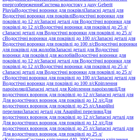
енергозбереження
Система водостоку з даху Geberit
Pluvia
Водостічні воронки для покрівлі
Запасні деталі для
Водостічні воронки для покрівлі
Водостічні воронки для
покрівлі до 12 л/с
Запасні деталі для Водостічні воронки для
покрівлі до 12 л/с
Водостічні воронки для покрівлі до 25 л/
с
Запасні деталі для Водостічні воронки для покрівлі до 25 л/
с
Водостічні воронки для покрівлі до 100 л/с
Запасні деталі для
Водостічні воронки для покрівлі до 100 л/с
Водостічні воронки
для покрівлі для жолобів
Запасні деталі для Водостічні
воронки для покрівлі для жолобів
Водостічні воронки для
покрівлі до 12 л/с
Запасні деталі для Водостічні воронки для
покрівлі до 12 л/с
Водостічні воронки для покрівлі до 25 л/
с
Запасні деталі для Водостічні воронки для покрівлі до 25 л/
с
Водостічні воронки для покрівлі до 100 л/с
Запасні деталі для
Водостічні воронки для покрівлі до 100 л/с
Кріплення
пароізоляції
Запасні деталі для Кріплення пароізоляції
Для
водостічних воронок для покрівлі до 12 л/с
Запасні деталі для
Для водостічних воронок для покрівлі до 12 л/с
Для
водостічних воронок для покрівлі до 25 л/с
Аварійні
переливи
Запасні деталі для Аварійні переливи
Для
водостічних воронок для покрівлі до 12 л/с
Запасні деталі для
Для водостічних воронок для покрівлі до 12 л/с
Для
водостічних воронок для покрівлі до 25 л/с
Запасні деталі для
Для водостічних воронок для покрівлі до 25 л/
с
Кріплення
Система кріплення d40–200
Система кріплення