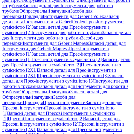
для Прес-інструменти з сумісністю [2]
Інструменти для роботи
з трубами
Запасні деталі для Інструменти для роботи з
трубами
Обпресувальні заглушки
Засоби для
перевірки
Приладдя
Інструменти для Geberit Volex
Запасні
деталі для Інструменти для Geberit Volex
Прес-інструменти з
сумісністю [2]
Запасні деталі для Прес-інструменти з
сумісністю [2]
Інструменти для роботи з трубами
Запасні деталі
для Інструменти для роботи з трубами
Засоби для
перевірки
Інструменти для Geberit Mapress
Запасні деталі для
Інструменти для Geberit Mapress
Прес-інструменти з
сумісністю [1]
Запасні деталі для Прес-інструменти з
сумісністю [1]
Прес-інструменти з сумісністю [2]
Запасні деталі
для Прес-інструменти з сумісністю [2]
Прес-інструменти з
сумісністю [2XL]
Запасні деталі для Прес-інструменти з
сумісністю [2XL]
Прес-інструменти з сумісністю [3]
Запасні
деталі для Прес-інструменти з сумісністю [3]
Інструменти для
роботи з трубами
Запасні деталі для Інструменти для роботи з
трубами
Обпресувальні заглушки
Запасні деталі для
Обпресувальні заглушки
Засоби для
перевірки
Приладдя
Пресові інструменти
Запасні деталі для
Пресові інструменти
Пресові інструменти з сумісністю
[1]
Запасні деталі для Пресові інструменти з сумісністю
[1]
Пресові інструменти з сумісністю [2]
Запасні деталі для
Пресові інструменти з сумісністю [2]
Пресові інструменти з
сумісністю [2XL]
Запасні деталі для Пресові інструменти з