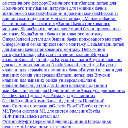
сантехнічного фарфору
Поличного типу
Запасні деталі для
Поличного типу
Змивні патрубки для змивних бачків
зовнішнього монтажу
Високий підвісний монтаж
Низький і
напівнизький підвісний монтаж
Приладдя
Манжети
Змивні
бачки прихованого монтажу
Змивні бачки прихованого
монтажу Sigma
Запасні деталі для Змивні бачки прихованого
монтажу Sigma
Змивні бачки прихованого монтажу
Omega
Запасні деталі для Змивні бачки прихованого монтажу
Omega
Змивні бачки прихованого монтажу Delta
Запасні деталі
для Змивні бачки прихованого монтажу Delta
Змивні
патрубки
Приладдя
Впускні та зливні клапани
Впускні
клапани
Запасні деталі для Впускні клапани
Впускні клапани
для керамічних змивних бачків
Запасні деталі для Впускні
клапани для керамічних змивних бачків
Впускні клапани для
змивних бачків універсальні
Запасні деталі для Впускні
клапани для змивних бачків універсальні
Зливні
клапани
Запасні деталі для Зливні клапани
Подвійний
змив
Запасні деталі для Подвійний змив
Арматура для змивних
бачкiв
Запасні деталі для Арматура для змивних
бачкiв
Подвійний змив
Запасні деталі для Подвійний
змив
Системи постачання
Geberit FlowFit
Труби системи
ML
Труби системи ML для систем опалення
Трубы
SL
Фітинги
Запасні деталі для
Фітинги
Муфти
Переходи
Відводи
Трійники
Перехідники
нероз’ємні
Перехідники та з'єднання,