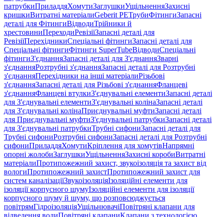
патрубки
Приладдя
Хомути
Заглушки
Ущільнення
Захисні
кришки
Витратні матеріали
Geberit PE
Труби
Фітинги
Запасні
деталі для Фітинги
Відводи
Трійники й
хрестовини
Переходи
Ревізії
Запасні деталі для
Ревізії
Перехідники
Спеціальні фітинги
Запасні деталі для
Спеціальні фітинги
Фітинги SuperTube
Відводи
Спеціальні
фітинги
З'єднання
Запасні деталі для З'єднання
Зварні
з'єднання
Розтрубні з'єднання
Запасні деталі для Розтрубні
з'єднання
Перехідники на інші матеріали
Різьбові
з'єднання
Запасні деталі для Різьбові з'єднання
Фланцеві
з'єднання
Фланцеві втулки
З'єднувальні елементи
Запасні деталі
для З'єднувальні елементи
З'єднувальні коліна
Запасні деталі
для З'єднувальні коліна
Приєднувальні муфти
Запасні деталі
для Приєднувальні муфти
З'єднувальні патрубки
Запасні деталі
для З'єднувальні патрубки
Трубні сифони
Запасні деталі для
Трубні сифони
Розтрубні сифони
Запасні деталі для Розтрубні
сифони
Приладдя
Хомути
Кріплення для хомутів
Напрямні
опорні жолоби
Заглушки
Ущільнення
Захисні короби
Витратні
матеріали
Протипожежний захист, звукоізоляція та захист від
вологи
Протипожежний захист
Протипожежний захист для
систем каналізації
Звукоізоляція
Ізоляційні елементи для
ізоляції корпусного шуму
Ізоляційні елементи для ізоляції
корпусного шуму й шуму, що розповсюджується
повітрям
Гідроізоляція
Ущільнювачі
Повітряні клапани для
відведення води
Повітряні клапани
Клапани з технологією