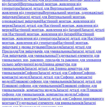
від батарей
Вертикальний монтаж, живлення від
генератора
Запасні деталі для Вертикальний монтаж,
живлення від генератора
Вертикальний монтаж, одноважільні
змішувачі
Запасні деталі для Вертикальний монтаж,
одноважільні змішувачі
Настінний монтаж, живлення від
мережі
Запасні деталі для Настінний монтаж, живлення від
мережі
Настінний монтаж, живлення від батарей
Запасні деталі
для Настінний монтаж, живлення від батарей
Настінний
монтаж, живлення від генератора
Запасні деталі для Настінний
монтаж, живлення від генератора
Настінний монтаж,
змішувачі з двома ручками
Приладдя
Запасні деталі для
Приладдя
Для змішувачів для умивальника
Запасні деталі для
Для змішувачів для умивальника
З’єднувальні елементи для
умивальних зон, раковин, приладів та раковин для зливання
сильно забрудненої води
Зливна арматура для
умивальників
Запасні деталі для Зливна арматура для
умивальників
Сифони
Запасні деталі для Сифони
Сифони,
компактні моделі
Запасні деталі для Сифони, компактні
моделі
Пляшкові сифони для умивальників
Запасні деталі для
Пляшкові сифони для умивальників
Пляшкові сифони для
умивальників, компактна модель
Запасні деталі для Пляшкові
сифони для умивальників, компактна модель
Сифони
прихованого монтажу
Запасні деталі для Сифони прихованого
монтажу
З’єднувальні елементи для вмивальників
Запасні