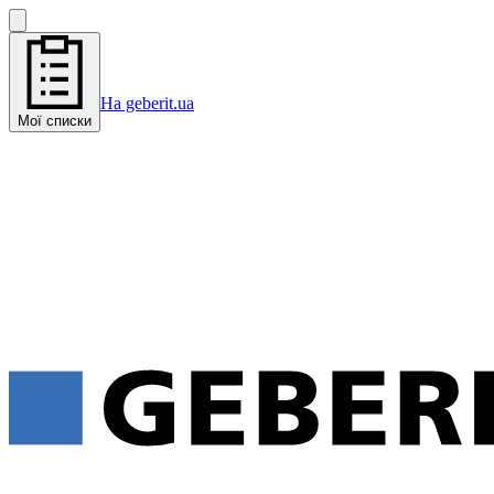
На geberit.ua
Мої списки