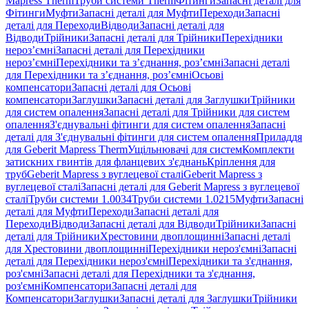
Mapress Therm
Труби системи Therm
Фітинги
Запасні деталі для
Фітинги
Муфти
Запасні деталі для Муфти
Переходи
Запасні
деталі для Переходи
Відводи
Запасні деталі для
Відводи
Трійники
Запасні деталі для Трійники
Перехідники
нероз’ємні
Запасні деталі для Перехідники
нероз’ємні
Перехідники та з’єднання, роз’ємні
Запасні деталі
для Перехідники та з’єднання, роз’ємні
Осьові
компенсатори
Запасні деталі для Осьові
компенсатори
Заглушки
Запасні деталі для Заглушки
Трійники
для систем опалення
Запасні деталі для Трійники для систем
опалення
З'єднувальні фітинги для систем опалення
Запасні
деталі для З'єднувальні фітинги для систем опалення
Приладдя
для Geberit Mapress Therm
Ущільнювачі для систем
Комплекти
затискних гвинтів для фланцевих з'єднань
Кріплення для
труб
Geberit Mapress з вуглецевої сталі
Geberit Mapress з
вуглецевої сталі
Запасні деталі для Geberit Mapress з вуглецевої
сталі
Труби системи 1.0034
Труби системи 1.0215
Муфти
Запасні
деталі для Муфти
Переходи
Запасні деталі для
Переходи
Відводи
Запасні деталі для Відводи
Трійники
Запасні
деталі для Трійники
Хрестовини двоплощинні
Запасні деталі
для Хрестовини двоплощинні
Перехідники нероз'ємні
Запасні
деталі для Перехідники нероз'ємні
Перехідники та з'єднання,
роз'ємні
Запасні деталі для Перехідники та з'єднання,
роз'ємні
Компенсатори
Запасні деталі для
Компенсатори
Заглушки
Запасні деталі для Заглушки
Трійники