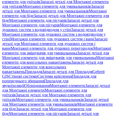
елементи для унітазів
Запасні деталі для Монтажні елементи
для унітазів
Монтажні елементи для умивальників
Запасні
деталі для Монтажні елементи для умивальників
Монтажні
елементи для біде
Запасні деталі для Монтажні елементи для
біде
Монтажні елементи для пісуарів
Запасні деталі для
Монтажні елементи для пісуарів
Монтажні елементи для
душових систем з водовідводом у стіні
Запасні деталі для
Монтажні елементи для душових систем з водовідводом у
стіні
Монтажні елементи для душових систем і ванн
Запасні
деталі для Монтажні елементи для душових систем і
ванн
Монтажні елементи для душових перегородок
Монтажні
елементи для змішувачів для умивальника
Запасні деталі для
Монтажні елементи для змішувачів для умивальника
Монтажні
елементи для консольних навантажень
Запасні деталі для
Монтажні елементи для консольних
навантажень
Приладдя
Запасні деталі для Приладдя
Geberit
GIS
Стінові системи
Системи кріплення
Приладдя для
попереднього збирання
Приладдя для
звукоізоляції
Облицювання
Монтажні елементи
Запасні деталі
для Монтажні елементи
Монтажні елементи для
унітазів
Запасні деталі для Монтажні елементи для
унітазів
Монтажні елементи для умивальників
Запасні деталі
для Монтажні елементи для умивальників
Монтажні елементи
для біде
Запасні деталі для Монтажні елементи для
біде
Монтажні елементи для пісуарів
Запасні деталі для