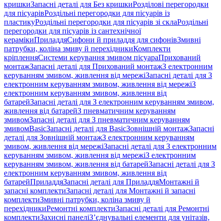
кришки
Запасні деталі для Без кришки
Розділові перегородки
для пісуарів
Роздільні перегородки для пісуарів із
пластику
Роздільні перегородки для пісуарів зі скла
Роздільні
перегородки для пісуарів із сантехнічної
кераміки
Приладдя
Сифони й приладдя для сифонів
Змивні
патрубки, коліна змиву й перехідники
Комплекти
кріплення
Системи керування змивом пісуара
Прихований
монтаж
Запасні деталі для Прихований монтаж
З електронним
керуванням змивом, живлення від мережі
Запасні деталі для З
електронним керуванням змивом, живлення від мережі
З
електронним керуванням змивом, живлення від
батарей
Запасні деталі для З електронним керуванням змивом,
живлення від батарей
З пневматичним керуванням
змивом
Запасні деталі для З пневматичним керуванням
змивом
Basic
Запасні деталі для Basic
Зовнішній монтаж
Запасні
деталі для Зовнішній монтаж
З електронним керуванням
змивом, живлення від мережі
Запасні деталі для З електронним
керуванням змивом, живлення від мережі
З електронним
керуванням змивом, живлення від батарей
Запасні деталі для З
електронним керуванням змивом, живлення від
батарей
Приладдя
Запасні деталі для Приладдя
Монтажні й
запасні комплекти
Запасні деталі для Монтажні й запасні
комплекти
Змивні патрубки, коліна змиву й
перехідники
Ремонтні комплекти
Запасні деталі для Ремонтні
комплекти
Захисні панелі
З’єднувальні елементи для унітазів,