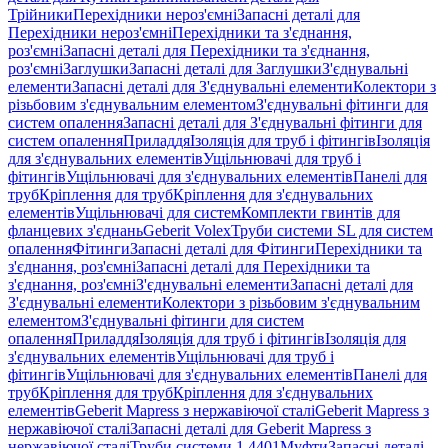
Трійники
Перехідники нероз'ємні
Запасні деталі для
Перехідники нероз'ємні
Перехідники та з'єднання,
роз'ємні
Запасні деталі для Перехідники та з'єднання,
роз'ємні
Заглушки
Запасні деталі для Заглушки
З'єднувальні
елементи
Запасні деталі для З'єднувальні елементи
Колектори з
різьбовим з'єднувальним елементом
З'єднувальні фітинги для
систем опалення
Запасні деталі для З'єднувальні фітинги для
систем опалення
Приладдя
Ізоляція для труб і фітингів
Ізоляція
для з'єднувальних елементів
Ущільнювачі для труб і
фітингів
Ущільнювачі для з'єднувальних елементів
Панелі для
труб
Кріплення для труб
Кріплення для з'єднувальних
елементів
Ущільнювачі для систем
Комплекти гвинтів для
фланцевих з'єднань
Geberit Volex
Труби системи SL для систем
опалення
Фітинги
Запасні деталі для Фітинги
Перехідники та
з'єднання, роз'ємні
Запасні деталі для Перехідники та
з'єднання, роз'ємні
З'єднувальні елементи
Запасні деталі для
З'єднувальні елементи
Колектори з різьбовим з'єднувальним
елементом
З'єднувальні фітинги для систем
опалення
Приладдя
Ізоляція для труб і фітингів
Ізоляція для
з'єднувальних елементів
Ущільнювачі для труб і
фітингів
Ущільнювачі для з'єднувальних елементів
Панелі для
труб
Кріплення для труб
Кріплення для з'єднувальних
елементів
Geberit Mapress з нержавіючої сталі
Geberit Mapress з
нержавіючої сталі
Запасні деталі для Geberit Mapress з
нержавіючої сталі
Труби системи 1.4401
Муфти
Запасні деталі