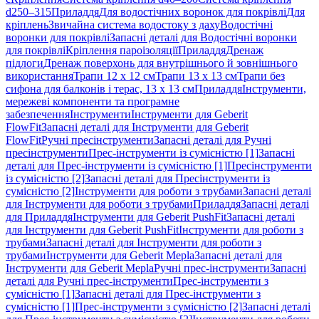
d250–315
Приладдя
Для водостічних воронок для покрівлі
Для
кріплень
Звичайна система водостоку з даху
Водостічні
воронки для покрівлі
Запасні деталі для Водостічні воронки
для покрівлі
Кріплення пароізоляції
Приладдя
Дренаж
підлоги
Дренаж поверхонь для внутрішнього й зовнішнього
використання
Трапи 12 x 12 см
Трапи 13 x 13 см
Трапи без
сифона для балконів і терас, 13 x 13 см
Приладдя
Інструменти,
мережеві компоненти та програмне
забезпечення
Інструменти
Інструменти для Geberit
FlowFit
Запасні деталі для Інструменти для Geberit
FlowFit
Ручні пресінструменти
Запасні деталі для Ручні
пресінструменти
Прес-інструменти із сумісністю [1]
Запасні
деталі для Прес-інструменти із сумісністю [1]
Пресінструменти
із сумісністю [2]
Запасні деталі для Пресінструменти із
сумісністю [2]
Інструменти для роботи з трубами
Запасні деталі
для Інструменти для роботи з трубами
Приладдя
Запасні деталі
для Приладдя
Інструменти для Geberit PushFit
Запасні деталі
для Інструменти для Geberit PushFit
Інструменти для роботи з
трубами
Запасні деталі для Інструменти для роботи з
трубами
Інструменти для Geberit Mepla
Запасні деталі для
Інструменти для Geberit Mepla
Ручні прес-інструменти
Запасні
деталі для Ручні прес-інструменти
Прес-інструменти з
сумісністю [1]
Запасні деталі для Прес-інструменти з
сумісністю [1]
Прес-інструменти з сумісністю [2]
Запасні деталі