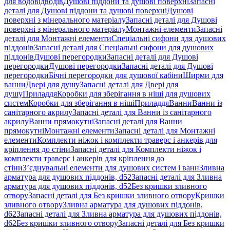
для водовідводів
Душові піддони та душові поверхні
Запасні
деталі для Душові піддони та душові поверхні
Душові
поверхні з мінерального матеріалу
Запасні деталі для Душові
поверхні з мінерального матеріалу
Монтажні елементи
Запасні
деталі для Монтажні елементи
Спеціальні сифони для душових
піддонів
Запасні деталі для Спеціальні сифони для душових
піддонів
Душові перегородки
Запасні деталі для Душові
перегородки
Душові перегородки
Запасні деталі для Душові
перегородки
Бічні перегородки для душової кабіни
Ширми для
ванни
Двері для душу
Запасні деталі для Двері для
душу
Приладдя
Коробки для зберігання в ніші для душових
систем
Коробки для зберігання в ніші
Приладдя
Ванни
Ванни із
санітарного акрилу
Запасні деталі для Ванни із санітарного
акрилу
Ванни прямокутні
Запасні деталі для Ванни
прямокутні
Монтажні елементи
Запасні деталі для Монтажні
елементи
Комплекти ніжок і комплекти траверс і анкерів для
кріплення до стіни
Запасні деталі для Комплекти ніжок і
комплекти траверс і анкерів для кріплення до
стіни
З’єднувальні елементи для душових систем і ванн
Зливна
арматура для душових піддонів, d52
Запасні деталі для Зливна
арматура для душових піддонів, d52
Без кришки зливного
отвору
Запасні деталі для Без кришки зливного отвору
Кришки
зливного отвору
Зливна арматура для душових піддонів,
d62
Запасні деталі для Зливна арматура для душових піддонів,
d62
Без кришки зливного отвору
Запасні деталі для Без кришки