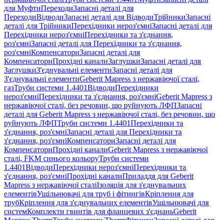
для Муфти
Переходи
Запасні деталі для
Переходи
Відводи
Запасні деталі для Відводи
Трійники
Запасні
деталі для Трійники
Перехідники нероз'ємні
Запасні деталі для
Перехідники нероз'ємні
Перехідники та з'єднання,
роз'ємні
Запасні деталі для Перехідники та з'єднання,
роз'ємні
Компенсатори
Запасні деталі для
Компенсатори
Прохідні канали
Заглушки
Запасні деталі для
Заглушки
З'єднувальні елементи
Запасні деталі для
З'єднувальні елементи
Geberit Mapress з нержавіючої сталі,
газ
Труби системи 1.4401
Відводи
Перехідники
нероз'ємні
Перехідники та з'єднання, роз'ємні
Geberit Mapress з
нержавіючої сталі, без речовин, що руйнують ЛФП
Запасні
деталі для Geberit Mapress з нержавіючої сталі, без речовин, що
руйнують ЛФП
Труби системи 1.4401
Перехідники та
з'єднання, роз'ємні
Запасні деталі для Перехідники та
з'єднання, роз'ємні
Компенсатори
Запасні деталі для
Компенсатори
Прохідні канали
Geberit Mapress з нержавіючої
сталі, FKM синього кольору
Труби системи
1.4401
Відводи
Перехідники нероз'ємні
Перехідники та
з'єднання, роз'ємні
Прохідні канали
Приладдя для Geberit
Mapress з нержавіючої сталі
Ізоляція для з'єднувальних
елементів
Ущільнювачі для труб і фітингів
Кріплення для
труб
Кріплення для з'єднувальних елементів
Ущільнювачі для
систем
Комплекти гвинтів для фланцевих з'єднань
Geberit