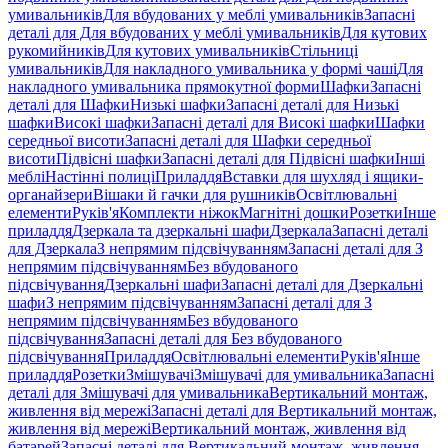
умивальників
Для вбудованих у меблі умивальників
Запасні
деталі для Для вбудованих у меблі умивальників
Для кутових
рукомийників
Для кутових умивальників
Стільниці
умивальників
Для накладного умивальника у формі чаші
Для
накладного умивальника прямокутної форми
Шафки
Запасні
деталі для Шафки
Низькі шафки
Запасні деталі для Низькі
шафки
Високі шафки
Запасні деталі для Високі шафки
Шафки
середньої висоти
Запасні деталі для Шафки середньої
висоти
Підвісні шафки
Запасні деталі для Підвісні шафки
Інші
меблі
Настінні полиці
Приладдя
Вставки для шухляд і ящики-
органайзери
Вішаки й гачки для рушників
Освітлювальні
елементи
Руків'я
Комплекти ніжок
Магнітні дошки
Розетки
Інше
приладдя
Дзеркала та дзеркальні шафи
Дзеркала
Запасні деталі
для Дзеркала
З непрямим підсвічуванням
Запасні деталі для З
непрямим підсвічуванням
Без вбудованого
підсвічування
Дзеркальні шафи
Запасні деталі для Дзеркальні
шафи
З непрямим підсвічуванням
Запасні деталі для З
непрямим підсвічуванням
Без вбудованого
підсвічування
Запасні деталі для Без вбудованого
підсвічування
Приладдя
Освітлювальні елементи
Руків'я
Інше
приладдя
Розетки
Змішувачі
Змішувачі для умивальника
Запасні
деталі для Змішувачі для умивальника
Вертикальний монтаж,
живлення від мережі
Запасні деталі для Вертикальний монтаж,
живлення від мережі
Вертикальний монтаж, живлення від
батарей
Запасні деталі для Вертикальний монтаж, живлення