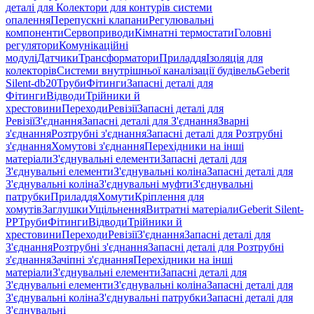
деталі для Колектори для контурів системи
опалення
Перепускні клапани
Регулювальні
компоненти
Сервоприводи
Кімнатні термостати
Головні
регулятори
Комунікаційні
модулі
Датчики
Трансформатори
Приладдя
Ізоляція для
колекторів
Системи внутрішньої каналізації будівель
Geberit
Silent-db20
Труби
Фітинги
Запасні деталі для
Фітинги
Відводи
Трійники й
хрестовини
Переходи
Ревізії
Запасні деталі для
Ревізії
З'єднання
Запасні деталі для З'єднання
Зварні
з'єднання
Розтрубні з'єднання
Запасні деталі для Розтрубні
з'єднання
Хомутові з'єднання
Перехідники на інші
матеріали
З'єднувальні елементи
Запасні деталі для
З'єднувальні елементи
З'єднувальні коліна
Запасні деталі для
З'єднувальні коліна
З'єднувальні муфти
З'єднувальні
патрубки
Приладдя
Хомути
Кріплення для
хомутів
Заглушки
Ущільнення
Витратні матеріали
Geberit Silent-
PP
Труби
Фітинги
Відводи
Трійники й
хрестовини
Переходи
Ревізії
З'єднання
Запасні деталі для
З'єднання
Розтрубні з'єднання
Запасні деталі для Розтрубні
з'єднання
Зачіпні з'єднання
Перехідники на інші
матеріали
З'єднувальні елементи
Запасні деталі для
З'єднувальні елементи
З'єднувальні коліна
Запасні деталі для
З'єднувальні коліна
З'єднувальні патрубки
Запасні деталі для
З'єднувальні