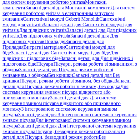
для систем керування роботою унітаза
Монтажні
комплекти
Запасні деталі для Монтажні комплекти
Для систем
керування роботою унітаза з електронним запуском
змивання
Сантехнічні модулі Geberit Monolith
Сантехнічні
модулі для унітазів
Запасні деталі для Сантехнічні модулі для
унітазів
Для підвісних унітазів
Запасні деталі для Для підвісних
унітазів
Для підлогових унітазів
Запасні деталі для Для
підлогових унітазів
Приладдя
Запасні деталі для
Приладдя
Витратні матеріали
Сантехнічні модулі для
біде
Запасні деталі для Сантехнічні модулі для біде
Для
підвісних і підлогових біде
Запасні деталі для Для підвісних і
підлогових біде
Пісуари
Пісуари, режим роботи зі змиванням, з
обідком
Запасні деталі для Пісуари, режим роботи зі
змиванням, з обідком
Без кришки
Запасні деталі для Без
кришки
Пісуари, режим роботи зі змивом, без обідка
Запасні
деталі для Пісуари, режим роботи зі змивом, без обідка
Для
системи керування змивом пісуара відкритого або
прихованого монтажу
Запасні деталі для Для системи
керування змивом пісуара відкритого або прихованого
монтажу
З інтегрованою системою керування змивом
пісуара
Запасні деталі для З інтегрованою системою керування
змивом пісуара
Для інтегрованої системи керування змивом
пісуара
Запасні деталі для Для інтегрованої системи керування
змивом пісуара
Пісуари, безводний режим роботи
Запасні
деталі для Пісуари, безводний режим роботи
Без