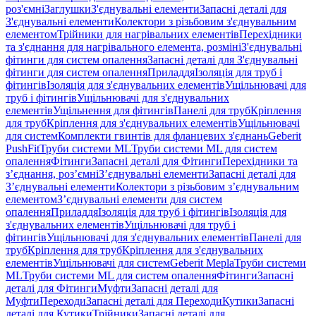
роз'ємні
Заглушки
З'єднувальні елементи
Запасні деталі для
З'єднувальні елементи
Колектори з різьбовим з'єднувальним
елементом
Трійники для нагрівальних елементів
Перехідники
та з'єднання для нагрівального елемента, розміні
З'єднувальні
фітинги для систем опалення
Запасні деталі для З'єднувальні
фітинги для систем опалення
Приладдя
Ізоляція для труб і
фітингів
Ізоляція для з'єднувальних елементів
Ущільнювачі для
труб і фітингів
Ущільнювачі для з'єднувальних
елементів
Ущільнення для фітингів
Панелі для труб
Кріплення
для труб
Кріплення для з'єднувальних елементів
Ущільнювачі
для систем
Комплекти гвинтів для фланцевих з'єднань
Geberit
PushFit
Труби системи ML
Труби системи ML для систем
опалення
Фітинги
Запасні деталі для Фітинги
Перехідники та
з’єднання, роз’ємні
З’єднувальні елементи
Запасні деталі для
З’єднувальні елементи
Колектори з різьбовим з’єднувальним
елементом
З’єднувальні елементи для систем
опалення
Приладдя
Ізоляція для труб і фітингів
Ізоляція для
з'єднувальних елементів
Ущільнювачі для труб і
фітингів
Ущільнювачі для з'єднувальних елементів
Панелі для
труб
Кріплення для труб
Кріплення для з'єднувальних
елементів
Ущільнювачі для систем
Geberit Mepla
Труби системи
ML
Труби системи ML для систем опалення
Фітинги
Запасні
деталі для Фітинги
Муфти
Запасні деталі для
Муфти
Переходи
Запасні деталі для Переходи
Кутики
Запасні
деталі для Кутики
Трійники
Запасні деталі для