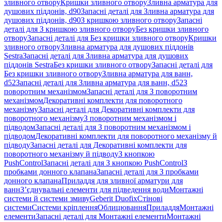
зливного отвору
Кришки зливного отвору
Зливна арматура для
душових піддонів, d90
Запасні деталі для Зливна арматура для
душових піддонів, d90
З кришкою зливного отвору
Запасні
деталі для З кришкою зливного отвору
Без кришки зливного
отвору
Запасні деталі для Без кришки зливного отвору
Кришки
зливного отвору
Зливна арматура для душових піддонів
Sestra
Запасні деталі для Зливна арматура для душових
піддонів Sestra
Без кришки зливного отвору
Запасні деталі для
Без кришки зливного отвору
Зливна арматура для ванн,
d52
Запасні деталі для Зливна арматура для ванн, d52
З
поворотним механізмом
Запасні деталі для З поворотним
механізмом
Декоративні комплекти для поворотного
механізму
Запасні деталі для Декоративні комплекти для
поворотного механізму
З поворотним механізмом і
підводом
Запасні деталі для З поворотним механізмом і
підводом
Декоративні комплекти для поворотного механізму й
підводу
Запасні деталі для Декоративні комплекти для
поворотного механізму й підводу
З кнопкою
PushControl
Запасні деталі для З кнопкою PushControl
З
пробками донного клапана
Запасні деталі для З пробками
донного клапана
Приладдя для зливної арматури для
ванн
З’єднувальні елементи для підведення води
Монтажні
системи й системи змиву
Geberit Duofix
Стінові
системи
Системи кріплення
Облицювання
Приладдя
Монтажні
елементи
Запасні деталі для Монтажні елементи
Монтажні