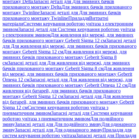
монтажу Delta
Запасні деталі для Для змивних бачків
прихованого монтажу Delta
Для змивних бачків прихованого
монтажу Twinline
Запасні деталі для Для змивних бачків
прихованого монтажу Twinline
Приладдя
Витратні
матеріали
Системи керування роботою унітаза з електронним
змивом
Запасні деталі для Системи керування роботою унітаза
з електронним змивом
Для живлення від мережі, для змивних
бачків прихованого монтажу Geberit Sigma 12 см
Запасні деталі
для Для живлення від мережі, для змивних бачків прихованого
монтажу Geberit Sigma 12 см
Для живлення від мережі, для
змивних бачків прихованого монтажу Geberit Sigma 8
см
Запасні деталі для Для живлення від мережі, для змивних
бачків прихованого монтажу Geberit Sigma 8 см
Для живлення
від мережі, для змивних бачків прихованого монтажу Geberit
Omega 12 см
Запасні деталі для Для живлення від мережі, для
змивних бачків прихованого монтажу Geberit Omega 12 см
Для
живлення від батарей, для змивних бачків прихованого
монтажу Geberit Sigma 12 см
Запасні деталі для Для живлення
від батарей, для змивних бачків прихованого монтажу Geberit
Sigma 12 см
Системи керування роботою унітаза з
пневматичним змивом
Запасні деталі для Системи керування
роботою унітаза з пневматичним змивом
Для подвійного
змиву
Запасні деталі для Для подвійного змиву
Для одинарного
змиву
Запасні деталі для Для одинарного змиву
Приладдя для
систем керування роботою унітаза
Запасні деталі для Приладдя