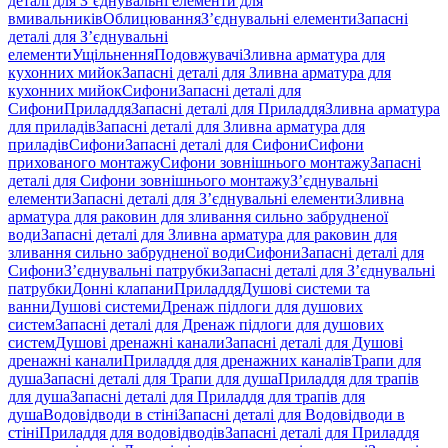
деталі для З’єднувальні елементи для
вмивальників
Облицювання
З’єднувальні елементи
Запасні
деталі для З’єднувальні
елементи
Ущільнення
Подовжувачі
Зливна арматура для
кухонних мийок
Запасні деталі для Зливна арматура для
кухонних мийок
Сифони
Запасні деталі для
Сифони
Приладдя
Запасні деталі для Приладдя
Зливна арматура
для приладів
Запасні деталі для Зливна арматура для
приладів
Сифони
Запасні деталі для Сифони
Сифони
прихованого монтажу
Сифони зовнішнього монтажу
Запасні
деталі для Сифони зовнішнього монтажу
З’єднувальні
елементи
Запасні деталі для З’єднувальні елементи
Зливна
арматура для раковин для зливання сильно забрудненої
води
Запасні деталі для Зливна арматура для раковин для
зливання сильно забрудненої води
Сифони
Запасні деталі для
Сифони
З’єднувальні патрубки
Запасні деталі для З’єднувальні
патрубки
Донні клапани
Приладдя
Душові системи та
ванни
Душові системи
Дренаж підлоги для душових
систем
Запасні деталі для Дренаж підлоги для душових
систем
Душові дренажні канали
Запасні деталі для Душові
дренажні канали
Приладдя для дренажних каналів
Трапи для
душа
Запасні деталі для Трапи для душа
Приладдя для трапів
для душа
Запасні деталі для Приладдя для трапів для
душа
Водовідводи в стіні
Запасні деталі для Водовідводи в
стіні
Приладдя для водовідводів
Запасні деталі для Приладдя