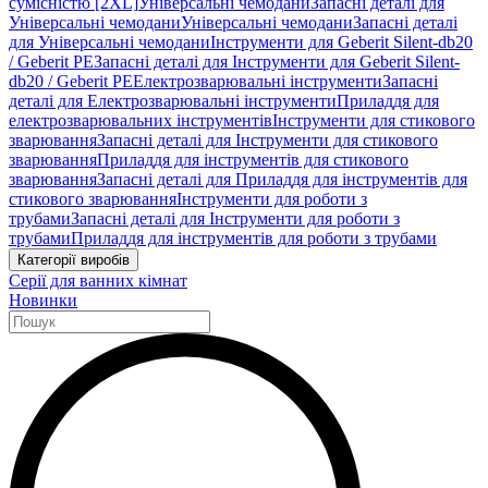
сумісністю [2XL]
Універсальні чемодани
Запасні деталі для
Універсальні чемодани
Універсальні чемодани
Запасні деталі
для Універсальні чемодани
Інструменти для Geberit Silent-db20
/ Geberit PE
Запасні деталі для Інструменти для Geberit Silent-
db20 / Geberit PE
Електрозварювальні інструменти
Запасні
деталі для Електрозварювальні інструменти
Приладдя для
електрозварювальних інструментів
Інструменти для стикового
зварювання
Запасні деталі для Інструменти для стикового
зварювання
Приладдя для інструментів для стикового
зварювання
Запасні деталі для Приладдя для інструментів для
стикового зварювання
Інструменти для роботи з
трубами
Запасні деталі для Інструменти для роботи з
трубами
Приладдя для інструментів для роботи з трубами
Категорії виробів
Серії для ванних кімнат
Новинки