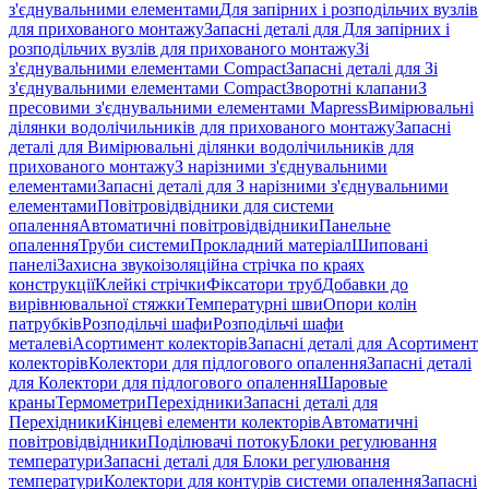
з'єднувальними елементами
Для запірних і розподільчих вузлів
для прихованого монтажу
Запасні деталі для Для запірних і
розподільчих вузлів для прихованого монтажу
Зі
з'єднувальними елементами Compact
Запасні деталі для Зі
з'єднувальними елементами Compact
Зворотні клапани
З
пресовими з'єднувальними елементами Mapress
Вимірювальні
ділянки водолічильників для прихованого монтажу
Запасні
деталі для Вимірювальні ділянки водолічильників для
прихованого монтажу
З нарізними з'єднувальними
елементами
Запасні деталі для З нарізними з'єднувальними
елементами
Повітровідвідники для системи
опалення
Автоматичні повітровідвідники
Панельне
опалення
Труби системи
Прокладний матеріал
Шиповані
панелі
Захисна звукоізоляційна стрічка по краях
конструкції
Клейкі стрічки
Фіксатори труб
Добавки до
вирівнювальної стяжки
Температурні шви
Опори колін
патрубків
Розподільчі шафи
Розподільчі шафи
металеві
Асортимент колекторів
Запасні деталі для Асортимент
колекторів
Колектори для підлогового опалення
Запасні деталі
для Колектори для підлогового опалення
Шаровые
краны
Термометри
Перехідники
Запасні деталі для
Перехідники
Кінцеві елементи колекторів
Автоматичні
повітровідвідники
Поділювачі потоку
Блоки регулювання
температури
Запасні деталі для Блоки регулювання
температури
Колектори для контурів системи опалення
Запасні