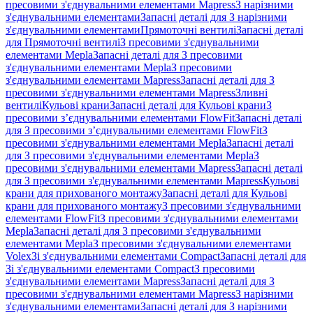
пресовими з'єднувальними елементами Mapress
З нарізними
з'єднувальними елементами
Запасні деталі для З нарізними
з'єднувальними елементами
Прямоточні вентилі
Запасні деталі
для Прямоточні вентилі
З пресовими з'єднувальними
елементами Mepla
Запасні деталі для З пресовими
з'єднувальними елементами Mepla
З пресовими
з'єднувальними елементами Mapress
Запасні деталі для З
пресовими з'єднувальними елементами Mapress
Зливні
вентилі
Кульові крани
Запасні деталі для Кульові крани
З
пресовими з’єднувальними елементами FlowFit
Запасні деталі
для З пресовими з’єднувальними елементами FlowFit
З
пресовими з'єднувальними елементами Mepla
Запасні деталі
для З пресовими з'єднувальними елементами Mepla
З
пресовими з'єднувальними елементами Mapress
Запасні деталі
для З пресовими з'єднувальними елементами Mapress
Кульові
крани для прихованого монтажу
Запасні деталі для Кульові
крани для прихованого монтажу
З пресовими з'єднувальними
елементами FlowFit
З пресовими з'єднувальними елементами
Mepla
Запасні деталі для З пресовими з'єднувальними
елементами Mepla
З пресовими з'єднувальними елементами
Volex
Зі з'єднувальними елементами Compact
Запасні деталі для
Зі з'єднувальними елементами Compact
З пресовими
з'єднувальними елементами Mapress
Запасні деталі для З
пресовими з'єднувальними елементами Mapress
З нарізними
з'єднувальними елементами
Запасні деталі для З нарізними