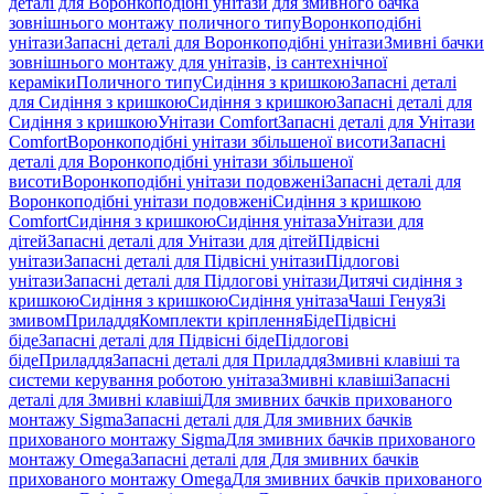
деталі для Воронкоподібні унітази для змивного бачка
зовнішнього монтажу поличного типу
Воронкоподібні
унітази
Запасні деталі для Воронкоподібні унітази
Змивні бачки
зовнішнього монтажу для унітазів, із сантехнічної
кераміки
Поличного типу
Сидіння з кришкою
Запасні деталі
для Сидіння з кришкою
Сидіння з кришкою
Запасні деталі для
Сидіння з кришкою
Унітази Comfort
Запасні деталі для Унітази
Comfort
Воронкоподібні унітази збільшеної висоти
Запасні
деталі для Воронкоподібні унітази збільшеної
висоти
Воронкоподібні унітази подовжені
Запасні деталі для
Воронкоподібні унітази подовжені
Сидіння з кришкою
Comfort
Сидіння з кришкою
Сидіння унітаза
Унітази для
дітей
Запасні деталі для Унітази для дітей
Підвісні
унітази
Запасні деталі для Підвісні унітази
Підлогові
унітази
Запасні деталі для Підлогові унітази
Дитячі сидіння з
кришкою
Сидіння з кришкою
Сидіння унітаза
Чаші Генуя
Зі
змивом
Приладдя
Комплекти кріплення
Біде
Підвісні
біде
Запасні деталі для Підвісні біде
Підлогові
біде
Приладдя
Запасні деталі для Приладдя
Змивні клавіші та
системи керування роботою унітаза
Змивні клавіші
Запасні
деталі для Змивні клавіші
Для змивних бачків прихованого
монтажу Sigma
Запасні деталі для Для змивних бачків
прихованого монтажу Sigma
Для змивних бачків прихованого
монтажу Omega
Запасні деталі для Для змивних бачків
прихованого монтажу Omega
Для змивних бачків прихованого