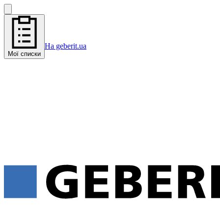
На geberit.ua
Мої списки