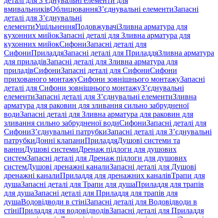
деталі для З’єднувальні елементи для
вмивальників
Облицювання
З’єднувальні елементи
Запасні
деталі для З’єднувальні
елементи
Ущільнення
Подовжувачі
Зливна арматура для
кухонних мийок
Запасні деталі для Зливна арматура для
кухонних мийок
Сифони
Запасні деталі для
Сифони
Приладдя
Запасні деталі для Приладдя
Зливна арматура
для приладів
Запасні деталі для Зливна арматура для
приладів
Сифони
Запасні деталі для Сифони
Сифони
прихованого монтажу
Сифони зовнішнього монтажу
Запасні
деталі для Сифони зовнішнього монтажу
З’єднувальні
елементи
Запасні деталі для З’єднувальні елементи
Зливна
арматура для раковин для зливання сильно забрудненої
води
Запасні деталі для Зливна арматура для раковин для
зливання сильно забрудненої води
Сифони
Запасні деталі для
Сифони
З’єднувальні патрубки
Запасні деталі для З’єднувальні
патрубки
Донні клапани
Приладдя
Душові системи та
ванни
Душові системи
Дренаж підлоги для душових
систем
Запасні деталі для Дренаж підлоги для душових
систем
Душові дренажні канали
Запасні деталі для Душові
дренажні канали
Приладдя для дренажних каналів
Трапи для
душа
Запасні деталі для Трапи для душа
Приладдя для трапів
для душа
Запасні деталі для Приладдя для трапів для
душа
Водовідводи в стіні
Запасні деталі для Водовідводи в
стіні
Приладдя для водовідводів
Запасні деталі для Приладдя