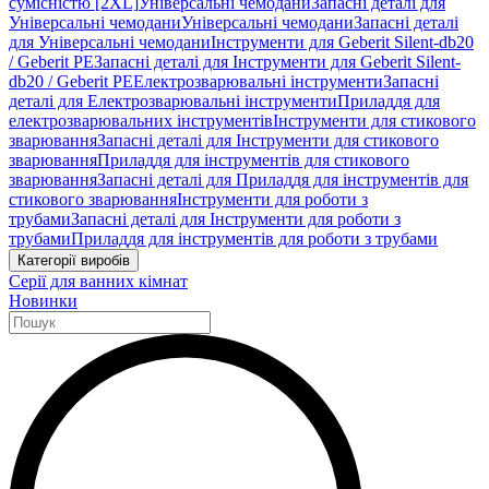
сумісністю [2XL]
Універсальні чемодани
Запасні деталі для
Універсальні чемодани
Універсальні чемодани
Запасні деталі
для Універсальні чемодани
Інструменти для Geberit Silent-db20
/ Geberit PE
Запасні деталі для Інструменти для Geberit Silent-
db20 / Geberit PE
Електрозварювальні інструменти
Запасні
деталі для Електрозварювальні інструменти
Приладдя для
електрозварювальних інструментів
Інструменти для стикового
зварювання
Запасні деталі для Інструменти для стикового
зварювання
Приладдя для інструментів для стикового
зварювання
Запасні деталі для Приладдя для інструментів для
стикового зварювання
Інструменти для роботи з
трубами
Запасні деталі для Інструменти для роботи з
трубами
Приладдя для інструментів для роботи з трубами
Категорії виробів
Серії для ванних кімнат
Новинки