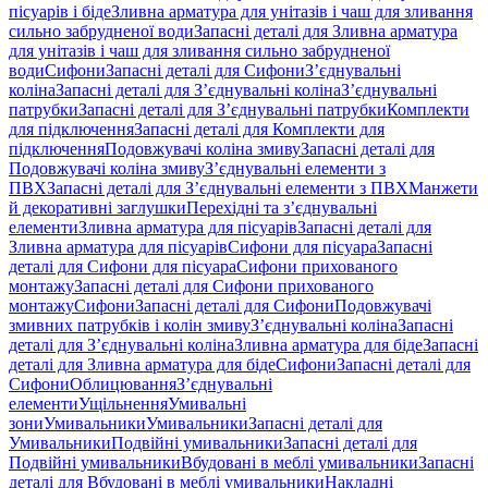
пісуарів і біде
Зливна арматура для унітазів і чаш для зливання
сильно забрудненої води
Запасні деталі для Зливна арматура
для унітазів і чаш для зливання сильно забрудненої
води
Сифони
Запасні деталі для Сифони
З’єднувальні
коліна
Запасні деталі для З’єднувальні коліна
З’єднувальні
патрубки
Запасні деталі для З’єднувальні патрубки
Комплекти
для підключення
Запасні деталі для Комплекти для
підключення
Подовжувачі коліна змиву
Запасні деталі для
Подовжувачі коліна змиву
З’єднувальні елементи з
ПВХ
Запасні деталі для З’єднувальні елементи з ПВХ
Манжети
й декоративні заглушки
Перехідні та з’єднувальні
елементи
Зливна арматура для пісуарів
Запасні деталі для
Зливна арматура для пісуарів
Сифони для пісуара
Запасні
деталі для Сифони для пісуара
Сифони прихованого
монтажу
Запасні деталі для Сифони прихованого
монтажу
Сифони
Запасні деталі для Сифони
Подовжувачі
змивних патрубків і колін змиву
З’єднувальні коліна
Запасні
деталі для З’єднувальні коліна
Зливна арматура для біде
Запасні
деталі для Зливна арматура для біде
Сифони
Запасні деталі для
Сифони
Облицювання
З’єднувальні
елементи
Ущільнення
Умивальні
зони
Умивальники
Умивальники
Запасні деталі для
Умивальники
Подвійні умивальники
Запасні деталі для
Подвійні умивальники
Вбудовані в меблі умивальники
Запасні
деталі для Вбудовані в меблі умивальники
Накладні