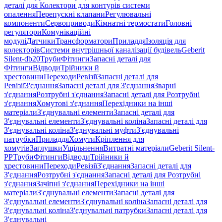
деталі для Колектори для контурів системи
опалення
Перепускні клапани
Регулювальні
компоненти
Сервоприводи
Кімнатні термостати
Головні
регулятори
Комунікаційні
модулі
Датчики
Трансформатори
Приладдя
Ізоляція для
колекторів
Системи внутрішньої каналізації будівель
Geberit
Silent-db20
Труби
Фітинги
Запасні деталі для
Фітинги
Відводи
Трійники й
хрестовини
Переходи
Ревізії
Запасні деталі для
Ревізії
З'єднання
Запасні деталі для З'єднання
Зварні
з'єднання
Розтрубні з'єднання
Запасні деталі для Розтрубні
з'єднання
Хомутові з'єднання
Перехідники на інші
матеріали
З'єднувальні елементи
Запасні деталі для
З'єднувальні елементи
З'єднувальні коліна
Запасні деталі для
З'єднувальні коліна
З'єднувальні муфти
З'єднувальні
патрубки
Приладдя
Хомути
Кріплення для
хомутів
Заглушки
Ущільнення
Витратні матеріали
Geberit Silent-
PP
Труби
Фітинги
Відводи
Трійники й
хрестовини
Переходи
Ревізії
З'єднання
Запасні деталі для
З'єднання
Розтрубні з'єднання
Запасні деталі для Розтрубні
з'єднання
Зачіпні з'єднання
Перехідники на інші
матеріали
З'єднувальні елементи
Запасні деталі для
З'єднувальні елементи
З'єднувальні коліна
Запасні деталі для
З'єднувальні коліна
З'єднувальні патрубки
Запасні деталі для
З'єднувальні