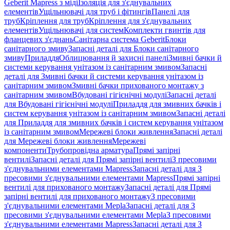
Geberit Mapress з міді
Ізоляція для з'єднувальних
елементів
Ущільнювачі для труб і фітингів
Панелі для
труб
Кріплення для труб
Кріплення для з'єднувальних
елементів
Ущільнювачі для систем
Комплекти гвинтів для
фланцевих з'єднань
Санітарна система Geberit
Блоки
санітарного змиву
Запасні деталі для Блоки санітарного
змиву
Приладдя
Облицювання й захисні панелі
Змивні бачки й
системи керування унітазом із санітарним змивом
Запасні
деталі для Змивні бачки й системи керування унітазом із
санітарним змивом
Змивні бачки прихованого монтажу з
санітарним змивом
Вбудовані гігієнічні модулі
Запасні деталі
для Вбудовані гігієнічні модулі
Приладдя для змивних бачків і
систем керування унітазом із санітарним змивом
Запасні деталі
для Приладдя для змивних бачків і систем керування унітазом
із санітарним змивом
Мережеві блоки живлення
Запасні деталі
для Мережеві блоки живлення
Мережеві
компоненти
Трубопровідна арматура
Прямі запірні
вентилі
Запасні деталі для Прямі запірні вентилі
З пресовими
з'єднувальними елементами Mapress
Запасні деталі для З
пресовими з'єднувальними елементами Mapress
Прямі запірні
вентилі для прихованого монтажу
Запасні деталі для Прямі
запірні вентилі для прихованого монтажу
З пресовими
з'єднувальними елементами Mepla
Запасні деталі для З
пресовими з'єднувальними елементами Mepla
З пресовими
з'єднувальними елементами Mapress
Запасні деталі для З