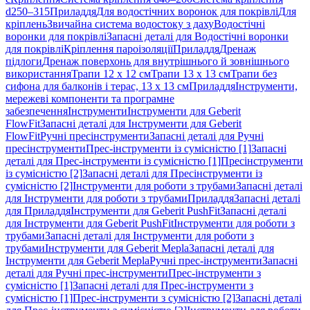
d250–315
Приладдя
Для водостічних воронок для покрівлі
Для
кріплень
Звичайна система водостоку з даху
Водостічні
воронки для покрівлі
Запасні деталі для Водостічні воронки
для покрівлі
Кріплення пароізоляції
Приладдя
Дренаж
підлоги
Дренаж поверхонь для внутрішнього й зовнішнього
використання
Трапи 12 x 12 см
Трапи 13 x 13 см
Трапи без
сифона для балконів і терас, 13 x 13 см
Приладдя
Інструменти,
мережеві компоненти та програмне
забезпечення
Інструменти
Інструменти для Geberit
FlowFit
Запасні деталі для Інструменти для Geberit
FlowFit
Ручні пресінструменти
Запасні деталі для Ручні
пресінструменти
Прес-інструменти із сумісністю [1]
Запасні
деталі для Прес-інструменти із сумісністю [1]
Пресінструменти
із сумісністю [2]
Запасні деталі для Пресінструменти із
сумісністю [2]
Інструменти для роботи з трубами
Запасні деталі
для Інструменти для роботи з трубами
Приладдя
Запасні деталі
для Приладдя
Інструменти для Geberit PushFit
Запасні деталі
для Інструменти для Geberit PushFit
Інструменти для роботи з
трубами
Запасні деталі для Інструменти для роботи з
трубами
Інструменти для Geberit Mepla
Запасні деталі для
Інструменти для Geberit Mepla
Ручні прес-інструменти
Запасні
деталі для Ручні прес-інструменти
Прес-інструменти з
сумісністю [1]
Запасні деталі для Прес-інструменти з
сумісністю [1]
Прес-інструменти з сумісністю [2]
Запасні деталі