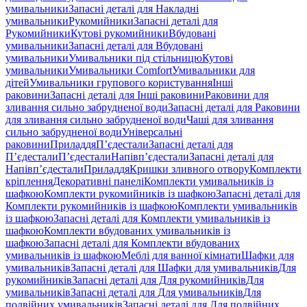
умивальники
Запасні деталі для Накладні
умивальники
Рукомийники
Запасні деталі для
Рукомийники
Кутові рукомийники
Вбудовані
умивальники
Запасні деталі для Вбудовані
умивальники
Умивальники під стільницю
Кутові
умивальники
Умивальники Comfort
Умивальники для
дітей
Умивальники групового користування
Інші
раковини
Запасні деталі для Інші раковини
Раковини для
зливання сильно забрудненої води
Запасні деталі для Раковини
для зливання сильно забрудненої води
Чаші для зливання
сильно забрудненої води
Універсальні
раковини
Приладдя
П’єдестали
Запасні деталі для
П’єдестали
П’єдестали
Напівп’єдестали
Запасні деталі для
Напівп’єдестали
Приладдя
Кришки зливного отвору
Комплекти
кріплення
Декоративні панелі
Комплекти умивальників із
шафкою
Комплекти рукомийників із шафкою
Запасні деталі для
Комплекти рукомийників із шафкою
Комплекти умивальників
із шафкою
Запасні деталі для Комплекти умивальників із
шафкою
Комплекти вбудованих умивальників із
шафкою
Запасні деталі для Комплекти вбудованих
умивальників із шафкою
Меблі для ванної кімнати
Шафки для
умивальників
Запасні деталі для Шафки для умивальників
Для
рукомийників
Запасні деталі для Для рукомийників
Для
умивальників
Запасні деталі для Для умивальників
Для
подвійних умивальників
Запасні деталі для Для подвійних