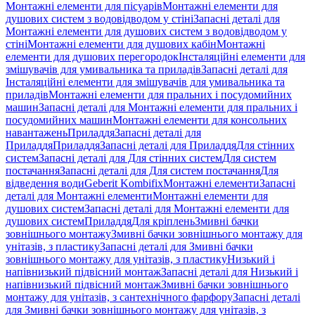
Монтажні елементи для пісуарів
Монтажні елементи для
душових систем з водовідводом у стіні
Запасні деталі для
Монтажні елементи для душових систем з водовідводом у
стіні
Монтажні елементи для душових кабін
Монтажні
елементи для душових перегородок
Інсталяційні елементи для
змішувачів для умивальника та приладів
Запасні деталі для
Інсталяційні елементи для змішувачів для умивальника та
приладів
Монтажні елементи для пральних і посудомийних
машин
Запасні деталі для Монтажні елементи для пральних і
посудомийних машин
Монтажні елементи для консольних
навантажень
Приладдя
Запасні деталі для
Приладдя
Приладдя
Запасні деталі для Приладдя
Для стінних
систем
Запасні деталі для Для стінних систем
Для систем
постачання
Запасні деталі для Для систем постачання
Для
відведення води
Geberit Kombifix
Монтажні елементи
Запасні
деталі для Монтажні елементи
Монтажні елементи для
душових систем
Запасні деталі для Монтажні елементи для
душових систем
Приладдя
Для кріплень
Змивні бачки
зовнішнього монтажу
Змивні бачки зовнішнього монтажу для
унітазів, з пластику
Запасні деталі для Змивні бачки
зовнішнього монтажу для унітазів, з пластику
Низький і
напівнизький підвісний монтаж
Запасні деталі для Низький і
напівнизький підвісний монтаж
Змивні бачки зовнішнього
монтажу для унітазів, з сантехнічного фарфору
Запасні деталі
для Змивні бачки зовнішнього монтажу для унітазів, з