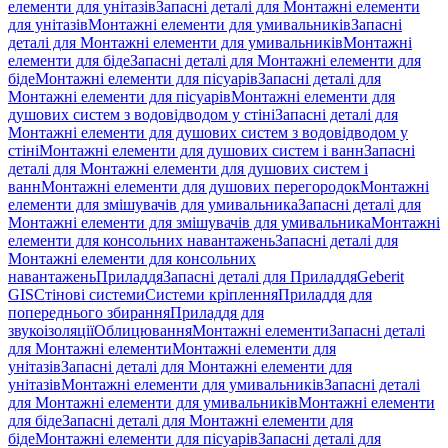
елементи для унітазів
Запасні деталі для Монтажні елементи
для унітазів
Монтажні елементи для умивальників
Запасні
деталі для Монтажні елементи для умивальників
Монтажні
елементи для біде
Запасні деталі для Монтажні елементи для
біде
Монтажні елементи для пісуарів
Запасні деталі для
Монтажні елементи для пісуарів
Монтажні елементи для
душових систем з водовідводом у стіні
Запасні деталі для
Монтажні елементи для душових систем з водовідводом у
стіні
Монтажні елементи для душових систем і ванн
Запасні
деталі для Монтажні елементи для душових систем і
ванн
Монтажні елементи для душових перегородок
Монтажні
елементи для змішувачів для умивальника
Запасні деталі для
Монтажні елементи для змішувачів для умивальника
Монтажні
елементи для консольних навантажень
Запасні деталі для
Монтажні елементи для консольних
навантажень
Приладдя
Запасні деталі для Приладдя
Geberit
GIS
Стінові системи
Системи кріплення
Приладдя для
попереднього збирання
Приладдя для
звукоізоляції
Облицювання
Монтажні елементи
Запасні деталі
для Монтажні елементи
Монтажні елементи для
унітазів
Запасні деталі для Монтажні елементи для
унітазів
Монтажні елементи для умивальників
Запасні деталі
для Монтажні елементи для умивальників
Монтажні елементи
для біде
Запасні деталі для Монтажні елементи для
біде
Монтажні елементи для пісуарів
Запасні деталі для