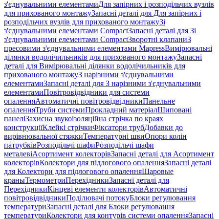
з'єднувальними елементами
Для запірних і розподільчих вузлів
для прихованого монтажу
Запасні деталі для Для запірних і
розподільчих вузлів для прихованого монтажу
Зі
з'єднувальними елементами Compact
Запасні деталі для Зі
з'єднувальними елементами Compact
Зворотні клапани
З
пресовими з'єднувальними елементами Mapress
Вимірювальні
ділянки водолічильників для прихованого монтажу
Запасні
деталі для Вимірювальні ділянки водолічильників для
прихованого монтажу
З нарізними з'єднувальними
елементами
Запасні деталі для З нарізними з'єднувальними
елементами
Повітровідвідники для системи
опалення
Автоматичні повітровідвідники
Панельне
опалення
Труби системи
Прокладний матеріал
Шиповані
панелі
Захисна звукоізоляційна стрічка по краях
конструкції
Клейкі стрічки
Фіксатори труб
Добавки до
вирівнювальної стяжки
Температурні шви
Опори колін
патрубків
Розподільчі шафи
Розподільчі шафи
металеві
Асортимент колекторів
Запасні деталі для Асортимент
колекторів
Колектори для підлогового опалення
Запасні деталі
для Колектори для підлогового опалення
Шаровые
краны
Термометри
Перехідники
Запасні деталі для
Перехідники
Кінцеві елементи колекторів
Автоматичні
повітровідвідники
Поділювачі потоку
Блоки регулювання
температури
Запасні деталі для Блоки регулювання
температури
Колектори для контурів системи опалення
Запасні