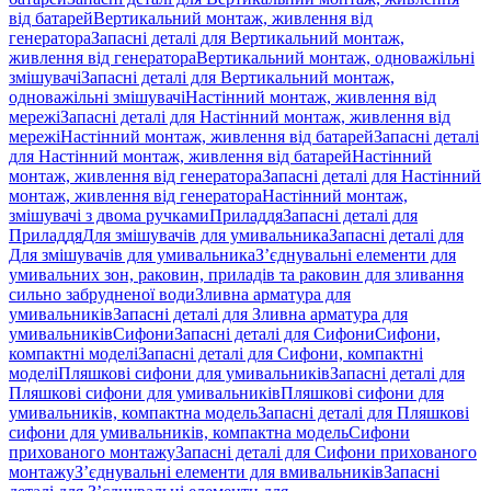
від батарей
Вертикальний монтаж, живлення від
генератора
Запасні деталі для Вертикальний монтаж,
живлення від генератора
Вертикальний монтаж, одноважільні
змішувачі
Запасні деталі для Вертикальний монтаж,
одноважільні змішувачі
Настінний монтаж, живлення від
мережі
Запасні деталі для Настінний монтаж, живлення від
мережі
Настінний монтаж, живлення від батарей
Запасні деталі
для Настінний монтаж, живлення від батарей
Настінний
монтаж, живлення від генератора
Запасні деталі для Настінний
монтаж, живлення від генератора
Настінний монтаж,
змішувачі з двома ручками
Приладдя
Запасні деталі для
Приладдя
Для змішувачів для умивальника
Запасні деталі для
Для змішувачів для умивальника
З’єднувальні елементи для
умивальних зон, раковин, приладів та раковин для зливання
сильно забрудненої води
Зливна арматура для
умивальників
Запасні деталі для Зливна арматура для
умивальників
Сифони
Запасні деталі для Сифони
Сифони,
компактні моделі
Запасні деталі для Сифони, компактні
моделі
Пляшкові сифони для умивальників
Запасні деталі для
Пляшкові сифони для умивальників
Пляшкові сифони для
умивальників, компактна модель
Запасні деталі для Пляшкові
сифони для умивальників, компактна модель
Сифони
прихованого монтажу
Запасні деталі для Сифони прихованого
монтажу
З’єднувальні елементи для вмивальників
Запасні