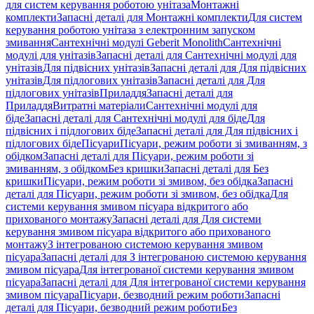
для систем керування роботою унітаза
Монтажні
комплекти
Запасні деталі для Монтажні комплекти
Для систем
керування роботою унітаза з електронним запуском
змивання
Сантехнічні модулі Geberit Monolith
Сантехнічні
модулі для унітазів
Запасні деталі для Сантехнічні модулі для
унітазів
Для підвісних унітазів
Запасні деталі для Для підвісних
унітазів
Для підлогових унітазів
Запасні деталі для Для
підлогових унітазів
Приладдя
Запасні деталі для
Приладдя
Витратні матеріали
Сантехнічні модулі для
біде
Запасні деталі для Сантехнічні модулі для біде
Для
підвісних і підлогових біде
Запасні деталі для Для підвісних і
підлогових біде
Пісуари
Пісуари, режим роботи зі змиванням, з
обідком
Запасні деталі для Пісуари, режим роботи зі
змиванням, з обідком
Без кришки
Запасні деталі для Без
кришки
Пісуари, режим роботи зі змивом, без обідка
Запасні
деталі для Пісуари, режим роботи зі змивом, без обідка
Для
системи керування змивом пісуара відкритого або
прихованого монтажу
Запасні деталі для Для системи
керування змивом пісуара відкритого або прихованого
монтажу
З інтегрованою системою керування змивом
пісуара
Запасні деталі для З інтегрованою системою керування
змивом пісуара
Для інтегрованої системи керування змивом
пісуара
Запасні деталі для Для інтегрованої системи керування
змивом пісуара
Пісуари, безводний режим роботи
Запасні
деталі для Пісуари, безводний режим роботи
Без