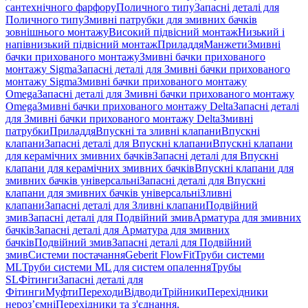
сантехнічного фарфору
Поличного типу
Запасні деталі для
Поличного типу
Змивні патрубки для змивних бачків
зовнішнього монтажу
Високий підвісний монтаж
Низький і
напівнизький підвісний монтаж
Приладдя
Манжети
Змивні
бачки прихованого монтажу
Змивні бачки прихованого
монтажу Sigma
Запасні деталі для Змивні бачки прихованого
монтажу Sigma
Змивні бачки прихованого монтажу
Omega
Запасні деталі для Змивні бачки прихованого монтажу
Omega
Змивні бачки прихованого монтажу Delta
Запасні деталі
для Змивні бачки прихованого монтажу Delta
Змивні
патрубки
Приладдя
Впускні та зливні клапани
Впускні
клапани
Запасні деталі для Впускні клапани
Впускні клапани
для керамічних змивних бачків
Запасні деталі для Впускні
клапани для керамічних змивних бачків
Впускні клапани для
змивних бачків універсальні
Запасні деталі для Впускні
клапани для змивних бачків універсальні
Зливні
клапани
Запасні деталі для Зливні клапани
Подвійний
змив
Запасні деталі для Подвійний змив
Арматура для змивних
бачкiв
Запасні деталі для Арматура для змивних
бачкiв
Подвійний змив
Запасні деталі для Подвійний
змив
Системи постачання
Geberit FlowFit
Труби системи
ML
Труби системи ML для систем опалення
Трубы
SL
Фітинги
Запасні деталі для
Фітинги
Муфти
Переходи
Відводи
Трійники
Перехідники
нероз’ємні
Перехідники та з'єднання,