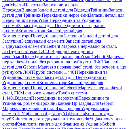
для Муфти
Переходи
Запасні деталі для
Переходи
Відводи
Запасні деталі для Відводи
Трійники
Запасні
деталі для Трійники
Перехідники нероз'ємні
Запасні деталі для
Перехідники нероз'ємні
Перехідники та з'єднання,
роз'ємні
Запасні деталі для Перехідники та з'єднання,
роз'ємні
Компенсатори
Запасні деталі для
Компенсатори
Прохідні канали
Заглушки
Запасні деталі для
Заглушки
З'єднувальні елементи
Запасні деталі для
З'єднувальні елементи
Geberit Mapress з нержавіючої сталі,
газ
Труби системи 1.4401
Відводи
Перехідники
нероз'ємні
Перехідники та з'єднання, роз'ємні
Geberit Mapress з
нержавіючої сталі, без речовин, що руйнують ЛФП
Запасні
деталі для Geberit Mapress з нержавіючої сталі, без речовин, що
руйнують ЛФП
Труби системи 1.4401
Перехідники та
з'єднання, роз'ємні
Запасні деталі для Перехідники та
з'єднання, роз'ємні
Компенсатори
Запасні деталі для
Компенсатори
Прохідні канали
Geberit Mapress з нержавіючої
сталі, FKM синього кольору
Труби системи
1.4401
Відводи
Перехідники нероз'ємні
Перехідники та
з'єднання, роз'ємні
Прохідні канали
Приладдя для Geberit
Mapress з нержавіючої сталі
Ізоляція для з'єднувальних
елементів
Ущільнювачі для труб і фітингів
Кріплення для
труб
Кріплення для з'єднувальних елементів
Ущільнювачі для
систем
Комплекти гвинтів для фланцевих з'єднань
Geberit