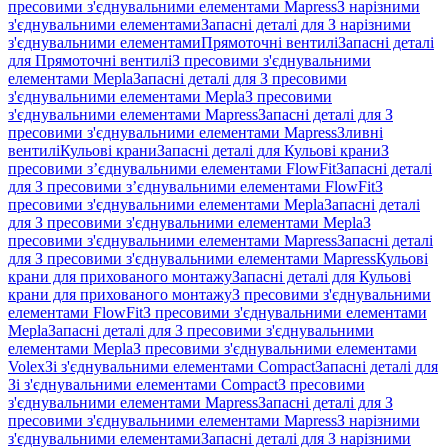
пресовими з'єднувальними елементами Mapress
З нарізними
з'єднувальними елементами
Запасні деталі для З нарізними
з'єднувальними елементами
Прямоточні вентилі
Запасні деталі
для Прямоточні вентилі
З пресовими з'єднувальними
елементами Mepla
Запасні деталі для З пресовими
з'єднувальними елементами Mepla
З пресовими
з'єднувальними елементами Mapress
Запасні деталі для З
пресовими з'єднувальними елементами Mapress
Зливні
вентилі
Кульові крани
Запасні деталі для Кульові крани
З
пресовими з’єднувальними елементами FlowFit
Запасні деталі
для З пресовими з’єднувальними елементами FlowFit
З
пресовими з'єднувальними елементами Mepla
Запасні деталі
для З пресовими з'єднувальними елементами Mepla
З
пресовими з'єднувальними елементами Mapress
Запасні деталі
для З пресовими з'єднувальними елементами Mapress
Кульові
крани для прихованого монтажу
Запасні деталі для Кульові
крани для прихованого монтажу
З пресовими з'єднувальними
елементами FlowFit
З пресовими з'єднувальними елементами
Mepla
Запасні деталі для З пресовими з'єднувальними
елементами Mepla
З пресовими з'єднувальними елементами
Volex
Зі з'єднувальними елементами Compact
Запасні деталі для
Зі з'єднувальними елементами Compact
З пресовими
з'єднувальними елементами Mapress
Запасні деталі для З
пресовими з'єднувальними елементами Mapress
З нарізними
з'єднувальними елементами
Запасні деталі для З нарізними