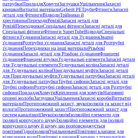
патрубки
Приладдя
Хомути
Заглушки
Ущільнення
Захисні
кришки
Витратні матеріали
Geberit PE
Труби
Фітинги
Запасні
деталі для Фітинги
Відводи
Трійники й
хрестовини
Переходи
Ревізії
Запасні деталі для
Ревізії
Перехідники
Спеціальні фітинги
Запасні деталі для
Спеціальні фітинги
Фітинги SuperTube
Відводи
Спеціальні
фітинги
З'єднання
Запасні деталі для З'єднання
Зварні
з'єднання
Розтрубні з'єднання
Запасні деталі для Розтрубні
з'єднання
Перехідники на інші матеріали
Різьбові
з'єднання
Запасні деталі для Різьбові з'єднання
Фланцеві
з'єднання
Фланцеві втулки
З'єднувальні елементи
Запасні деталі
для З'єднувальні елементи
З'єднувальні коліна
Запасні деталі
для З'єднувальні коліна
Приєднувальні муфти
Запасні деталі
для Приєднувальні муфти
З'єднувальні патрубки
Запасні деталі
для З'єднувальні патрубки
Трубні сифони
Запасні деталі для
Трубні сифони
Розтрубні сифони
Запасні деталі для Розтрубні
сифони
Приладдя
Хомути
Кріплення для хомутів
Напрямні
опорні жолоби
Заглушки
Ущільнення
Захисні короби
Витратні
матеріали
Протипожежний захист, звукоізоляція та захист від
вологи
Протипожежний захист
Протипожежний захист для
систем каналізації
Звукоізоляція
Ізоляційні елементи для
ізоляції корпусного шуму
Ізоляційні елементи для ізоляції
корпусного шуму й шуму, що розповсюджується
повітрям
Гідроізоляція
Ущільнювачі
Повітряні клапани для
відведення води
Повітряні клапани
Клапани з технологією