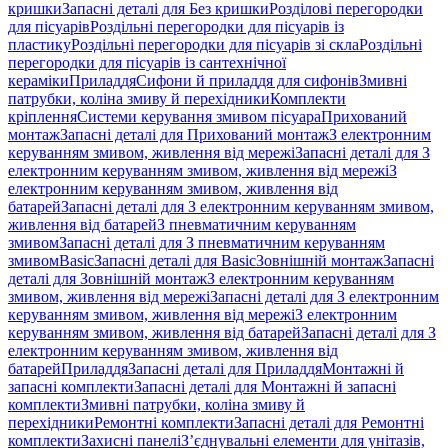
кришки
Запасні деталі для Без кришки
Розділові перегородки
для пісуарів
Роздільні перегородки для пісуарів із
пластику
Роздільні перегородки для пісуарів зі скла
Роздільні
перегородки для пісуарів із сантехнічної
кераміки
Приладдя
Сифони й приладдя для сифонів
Змивні
патрубки, коліна змиву й перехідники
Комплекти
кріплення
Системи керування змивом пісуара
Прихований
монтаж
Запасні деталі для Прихований монтаж
З електронним
керуванням змивом, живлення від мережі
Запасні деталі для З
електронним керуванням змивом, живлення від мережі
З
електронним керуванням змивом, живлення від
батарей
Запасні деталі для З електронним керуванням змивом,
живлення від батарей
З пневматичним керуванням
змивом
Запасні деталі для З пневматичним керуванням
змивом
Basic
Запасні деталі для Basic
Зовнішній монтаж
Запасні
деталі для Зовнішній монтаж
З електронним керуванням
змивом, живлення від мережі
Запасні деталі для З електронним
керуванням змивом, живлення від мережі
З електронним
керуванням змивом, живлення від батарей
Запасні деталі для З
електронним керуванням змивом, живлення від
батарей
Приладдя
Запасні деталі для Приладдя
Монтажні й
запасні комплекти
Запасні деталі для Монтажні й запасні
комплекти
Змивні патрубки, коліна змиву й
перехідники
Ремонтні комплекти
Запасні деталі для Ремонтні
комплекти
Захисні панелі
З’єднувальні елементи для унітазів,