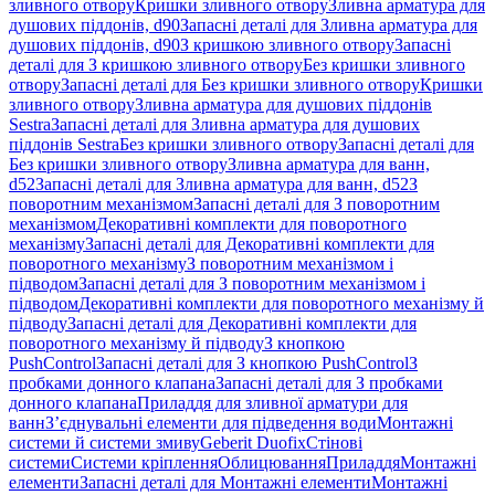
зливного отвору
Кришки зливного отвору
Зливна арматура для
душових піддонів, d90
Запасні деталі для Зливна арматура для
душових піддонів, d90
З кришкою зливного отвору
Запасні
деталі для З кришкою зливного отвору
Без кришки зливного
отвору
Запасні деталі для Без кришки зливного отвору
Кришки
зливного отвору
Зливна арматура для душових піддонів
Sestra
Запасні деталі для Зливна арматура для душових
піддонів Sestra
Без кришки зливного отвору
Запасні деталі для
Без кришки зливного отвору
Зливна арматура для ванн,
d52
Запасні деталі для Зливна арматура для ванн, d52
З
поворотним механізмом
Запасні деталі для З поворотним
механізмом
Декоративні комплекти для поворотного
механізму
Запасні деталі для Декоративні комплекти для
поворотного механізму
З поворотним механізмом і
підводом
Запасні деталі для З поворотним механізмом і
підводом
Декоративні комплекти для поворотного механізму й
підводу
Запасні деталі для Декоративні комплекти для
поворотного механізму й підводу
З кнопкою
PushControl
Запасні деталі для З кнопкою PushControl
З
пробками донного клапана
Запасні деталі для З пробками
донного клапана
Приладдя для зливної арматури для
ванн
З’єднувальні елементи для підведення води
Монтажні
системи й системи змиву
Geberit Duofix
Стінові
системи
Системи кріплення
Облицювання
Приладдя
Монтажні
елементи
Запасні деталі для Монтажні елементи
Монтажні