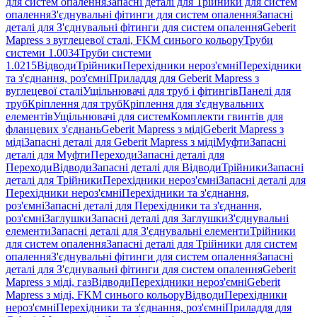
для систем опалення
Запасні деталі для Трійники для систем
опалення
З'єднувальні фітинги для систем опалення
Запасні
деталі для З'єднувальні фітинги для систем опалення
Geberit
Mapress з вуглецевої сталі, FKM синього кольору
Труби
системи 1.0034
Труби системи
1.0215
Відводи
Трійники
Перехідники нероз'ємні
Перехідники
та з'єднання, роз'ємні
Приладдя для Geberit Mapress з
вуглецевої сталі
Ущільнювачі для труб і фітингів
Панелі для
труб
Кріплення для труб
Кріплення для з'єднувальних
елементів
Ущільнювачі для систем
Комплекти гвинтів для
фланцевих з'єднань
Geberit Mapress з міді
Geberit Mapress з
міді
Запасні деталі для Geberit Mapress з міді
Муфти
Запасні
деталі для Муфти
Переходи
Запасні деталі для
Переходи
Відводи
Запасні деталі для Відводи
Трійники
Запасні
деталі для Трійники
Перехідники нероз'ємні
Запасні деталі для
Перехідники нероз'ємні
Перехідники та з'єднання,
роз'ємні
Запасні деталі для Перехідники та з'єднання,
роз'ємні
Заглушки
Запасні деталі для Заглушки
З'єднувальні
елементи
Запасні деталі для З'єднувальні елементи
Трійники
для систем опалення
Запасні деталі для Трійники для систем
опалення
З'єднувальні фітинги для систем опалення
Запасні
деталі для З'єднувальні фітинги для систем опалення
Geberit
Mapress з міді, газ
Відводи
Перехідники нероз'ємні
Geberit
Mapress з міді, FKM синього кольору
Відводи
Перехідники
нероз'ємні
Перехідники та з'єднання, роз'ємні
Приладдя для