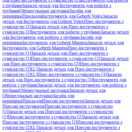
для Прес-інструменти з сумісністю [2]
Інструменти для роботи
з трубами
Запасні деталі для Інструменти для роботи з
трубами
Обпресувальні заглушки
Засоби для
перевірки
Приладдя
Інструменти для Geberit Volex
Запасні
деталі для Інструменти для Geberit Volex
Прес-інструменти з
сумісністю [2]
Запасні деталі для Прес-інструменти з
сумісністю [2]
Інструменти для роботи з трубами
Запасні деталі
для Інструменти для роботи з трубами
Засоби для
перевірки
Інструменти для Geberit Mapress
Запасні деталі для
Інструменти для Geberit Mapress
Прес-інструменти з
сумісністю [1]
Запасні деталі для Прес-інструменти з
сумісністю [1]
Прес-інструменти з сумісністю [2]
Запасні деталі
для Прес-інструменти з сумісністю [2]
Прес-інструменти з
сумісністю [2XL]
Запасні деталі для Прес-інструменти з
сумісністю [2XL]
Прес-інструменти з сумісністю [3]
Запасні
деталі для Прес-інструменти з сумісністю [3]
Інструменти для
роботи з трубами
Запасні деталі для Інструменти для роботи з
трубами
Обпресувальні заглушки
Запасні деталі для
Обпресувальні заглушки
Засоби для
перевірки
Приладдя
Пресові інструменти
Запасні деталі для
Пресові інструменти
Пресові інструменти з сумісністю
[1]
Запасні деталі для Пресові інструменти з сумісністю
[1]
Пресові інструменти з сумісністю [2]
Запасні деталі для
Пресові інструменти з сумісністю [2]
Пресові інструменти з
сумісністю [2XL]
Запасні деталі для Пресові інструменти з