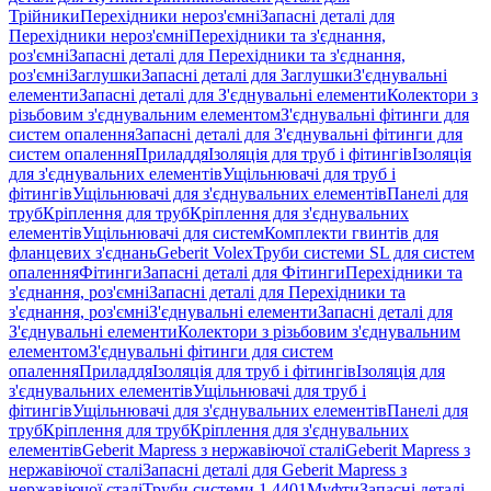
Трійники
Перехідники нероз'ємні
Запасні деталі для
Перехідники нероз'ємні
Перехідники та з'єднання,
роз'ємні
Запасні деталі для Перехідники та з'єднання,
роз'ємні
Заглушки
Запасні деталі для Заглушки
З'єднувальні
елементи
Запасні деталі для З'єднувальні елементи
Колектори з
різьбовим з'єднувальним елементом
З'єднувальні фітинги для
систем опалення
Запасні деталі для З'єднувальні фітинги для
систем опалення
Приладдя
Ізоляція для труб і фітингів
Ізоляція
для з'єднувальних елементів
Ущільнювачі для труб і
фітингів
Ущільнювачі для з'єднувальних елементів
Панелі для
труб
Кріплення для труб
Кріплення для з'єднувальних
елементів
Ущільнювачі для систем
Комплекти гвинтів для
фланцевих з'єднань
Geberit Volex
Труби системи SL для систем
опалення
Фітинги
Запасні деталі для Фітинги
Перехідники та
з'єднання, роз'ємні
Запасні деталі для Перехідники та
з'єднання, роз'ємні
З'єднувальні елементи
Запасні деталі для
З'єднувальні елементи
Колектори з різьбовим з'єднувальним
елементом
З'єднувальні фітинги для систем
опалення
Приладдя
Ізоляція для труб і фітингів
Ізоляція для
з'єднувальних елементів
Ущільнювачі для труб і
фітингів
Ущільнювачі для з'єднувальних елементів
Панелі для
труб
Кріплення для труб
Кріплення для з'єднувальних
елементів
Geberit Mapress з нержавіючої сталі
Geberit Mapress з
нержавіючої сталі
Запасні деталі для Geberit Mapress з
нержавіючої сталі
Труби системи 1.4401
Муфти
Запасні деталі