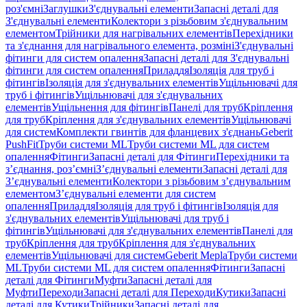
роз'ємні
Заглушки
З'єднувальні елементи
Запасні деталі для
З'єднувальні елементи
Колектори з різьбовим з'єднувальним
елементом
Трійники для нагрівальних елементів
Перехідники
та з'єднання для нагрівального елемента, розміні
З'єднувальні
фітинги для систем опалення
Запасні деталі для З'єднувальні
фітинги для систем опалення
Приладдя
Ізоляція для труб і
фітингів
Ізоляція для з'єднувальних елементів
Ущільнювачі для
труб і фітингів
Ущільнювачі для з'єднувальних
елементів
Ущільнення для фітингів
Панелі для труб
Кріплення
для труб
Кріплення для з'єднувальних елементів
Ущільнювачі
для систем
Комплекти гвинтів для фланцевих з'єднань
Geberit
PushFit
Труби системи ML
Труби системи ML для систем
опалення
Фітинги
Запасні деталі для Фітинги
Перехідники та
з’єднання, роз’ємні
З’єднувальні елементи
Запасні деталі для
З’єднувальні елементи
Колектори з різьбовим з’єднувальним
елементом
З’єднувальні елементи для систем
опалення
Приладдя
Ізоляція для труб і фітингів
Ізоляція для
з'єднувальних елементів
Ущільнювачі для труб і
фітингів
Ущільнювачі для з'єднувальних елементів
Панелі для
труб
Кріплення для труб
Кріплення для з'єднувальних
елементів
Ущільнювачі для систем
Geberit Mepla
Труби системи
ML
Труби системи ML для систем опалення
Фітинги
Запасні
деталі для Фітинги
Муфти
Запасні деталі для
Муфти
Переходи
Запасні деталі для Переходи
Кутики
Запасні
деталі для Кутики
Трійники
Запасні деталі для