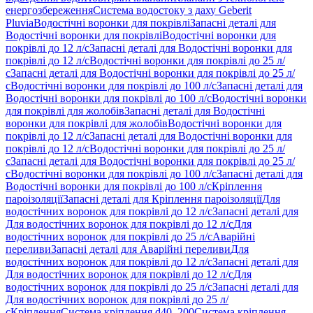
енергозбереження
Система водостоку з даху Geberit
Pluvia
Водостічні воронки для покрівлі
Запасні деталі для
Водостічні воронки для покрівлі
Водостічні воронки для
покрівлі до 12 л/с
Запасні деталі для Водостічні воронки для
покрівлі до 12 л/с
Водостічні воронки для покрівлі до 25 л/
с
Запасні деталі для Водостічні воронки для покрівлі до 25 л/
с
Водостічні воронки для покрівлі до 100 л/с
Запасні деталі для
Водостічні воронки для покрівлі до 100 л/с
Водостічні воронки
для покрівлі для жолобів
Запасні деталі для Водостічні
воронки для покрівлі для жолобів
Водостічні воронки для
покрівлі до 12 л/с
Запасні деталі для Водостічні воронки для
покрівлі до 12 л/с
Водостічні воронки для покрівлі до 25 л/
с
Запасні деталі для Водостічні воронки для покрівлі до 25 л/
с
Водостічні воронки для покрівлі до 100 л/с
Запасні деталі для
Водостічні воронки для покрівлі до 100 л/с
Кріплення
пароізоляції
Запасні деталі для Кріплення пароізоляції
Для
водостічних воронок для покрівлі до 12 л/с
Запасні деталі для
Для водостічних воронок для покрівлі до 12 л/с
Для
водостічних воронок для покрівлі до 25 л/с
Аварійні
переливи
Запасні деталі для Аварійні переливи
Для
водостічних воронок для покрівлі до 12 л/с
Запасні деталі для
Для водостічних воронок для покрівлі до 12 л/с
Для
водостічних воронок для покрівлі до 25 л/с
Запасні деталі для
Для водостічних воронок для покрівлі до 25 л/
с
Кріплення
Система кріплення d40–200
Система кріплення