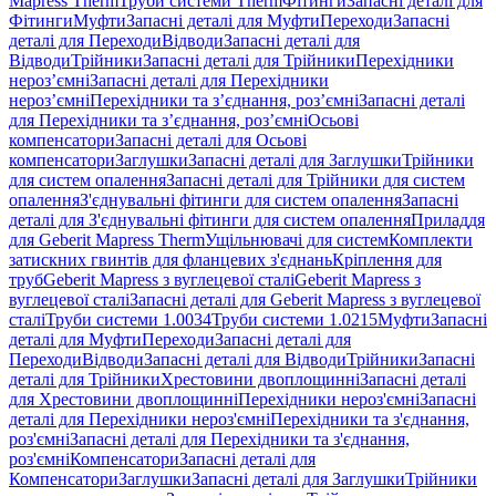
Mapress Therm
Труби системи Therm
Фітинги
Запасні деталі для
Фітинги
Муфти
Запасні деталі для Муфти
Переходи
Запасні
деталі для Переходи
Відводи
Запасні деталі для
Відводи
Трійники
Запасні деталі для Трійники
Перехідники
нероз’ємні
Запасні деталі для Перехідники
нероз’ємні
Перехідники та з’єднання, роз’ємні
Запасні деталі
для Перехідники та з’єднання, роз’ємні
Осьові
компенсатори
Запасні деталі для Осьові
компенсатори
Заглушки
Запасні деталі для Заглушки
Трійники
для систем опалення
Запасні деталі для Трійники для систем
опалення
З'єднувальні фітинги для систем опалення
Запасні
деталі для З'єднувальні фітинги для систем опалення
Приладдя
для Geberit Mapress Therm
Ущільнювачі для систем
Комплекти
затискних гвинтів для фланцевих з'єднань
Кріплення для
труб
Geberit Mapress з вуглецевої сталі
Geberit Mapress з
вуглецевої сталі
Запасні деталі для Geberit Mapress з вуглецевої
сталі
Труби системи 1.0034
Труби системи 1.0215
Муфти
Запасні
деталі для Муфти
Переходи
Запасні деталі для
Переходи
Відводи
Запасні деталі для Відводи
Трійники
Запасні
деталі для Трійники
Хрестовини двоплощинні
Запасні деталі
для Хрестовини двоплощинні
Перехідники нероз'ємні
Запасні
деталі для Перехідники нероз'ємні
Перехідники та з'єднання,
роз'ємні
Запасні деталі для Перехідники та з'єднання,
роз'ємні
Компенсатори
Запасні деталі для
Компенсатори
Заглушки
Запасні деталі для Заглушки
Трійники