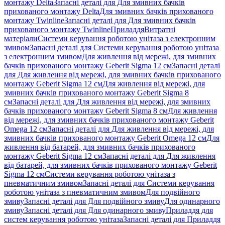
монтажу Delta
Запасні деталі для Для змивних бачків
прихованого монтажу Delta
Для змивних бачків прихованого
монтажу Twinline
Запасні деталі для Для змивних бачків
прихованого монтажу Twinline
Приладдя
Витратні
матеріали
Системи керування роботою унітаза з електронним
змивом
Запасні деталі для Системи керування роботою унітаза
з електронним змивом
Для живлення від мережі, для змивних
бачків прихованого монтажу Geberit Sigma 12 см
Запасні деталі
для Для живлення від мережі, для змивних бачків прихованого
монтажу Geberit Sigma 12 см
Для живлення від мережі, для
змивних бачків прихованого монтажу Geberit Sigma 8
см
Запасні деталі для Для живлення від мережі, для змивних
бачків прихованого монтажу Geberit Sigma 8 см
Для живлення
від мережі, для змивних бачків прихованого монтажу Geberit
Omega 12 см
Запасні деталі для Для живлення від мережі, для
змивних бачків прихованого монтажу Geberit Omega 12 см
Для
живлення від батарей, для змивних бачків прихованого
монтажу Geberit Sigma 12 см
Запасні деталі для Для живлення
від батарей, для змивних бачків прихованого монтажу Geberit
Sigma 12 см
Системи керування роботою унітаза з
пневматичним змивом
Запасні деталі для Системи керування
роботою унітаза з пневматичним змивом
Для подвійного
змиву
Запасні деталі для Для подвійного змиву
Для одинарного
змиву
Запасні деталі для Для одинарного змиву
Приладдя для
систем керування роботою унітаза
Запасні деталі для Приладдя