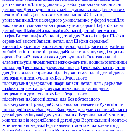
умивальників
Для вбудованих у меблі умивальників
Запасні
деталі для Для вбудованих у меблі умивальників
Для кутових
рукомийників
Для кутових умивальників
Стільниці
умивальників
Для накладного умивальника у формі чаші
Для
накладного умивальника прямокутної форми
Шафки
Запасні
деталі для Шафки
Низькі шафки
Запасні деталі для Низькі
шафки
Високі шафки
Запасні деталі для Високі шафки
Шафки
середньої висоти
Запасні деталі для Шафки середньої
висоти
Підвісні шафки
Запасні деталі для Підвісні шафки
Інші
меблі
Настінні полиці
Приладдя
Вставки для шухляд і ящики-
органайзери
Вішаки й гачки для рушників
Освітлювальні
елементи
Руків'я
Комплекти ніжок
Магнітні дошки
Розетки
Інше
приладдя
Дзеркала та дзеркальні шафи
Дзеркала
Запасні деталі
для Дзеркала
З непрямим підсвічуванням
Запасні деталі для З
непрямим підсвічуванням
Без вбудованого
підсвічування
Дзеркальні шафи
Запасні деталі для Дзеркальні
шафи
З непрямим підсвічуванням
Запасні деталі для З
непрямим підсвічуванням
Без вбудованого
підсвічування
Запасні деталі для Без вбудованого
підсвічування
Приладдя
Освітлювальні елементи
Руків'я
Інше
приладдя
Розетки
Змішувачі
Змішувачі для умивальника
Запасні
деталі для Змішувачі для умивальника
Вертикальний монтаж,
живлення від мережі
Запасні деталі для Вертикальний монтаж,
живлення від мережі
Вертикальний монтаж, живлення від
батарей
Запасні деталі для Вертикальний монтаж, живлення