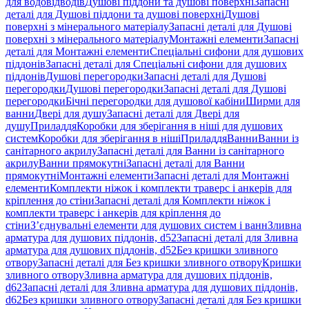
для водовідводів
Душові піддони та душові поверхні
Запасні
деталі для Душові піддони та душові поверхні
Душові
поверхні з мінерального матеріалу
Запасні деталі для Душові
поверхні з мінерального матеріалу
Монтажні елементи
Запасні
деталі для Монтажні елементи
Спеціальні сифони для душових
піддонів
Запасні деталі для Спеціальні сифони для душових
піддонів
Душові перегородки
Запасні деталі для Душові
перегородки
Душові перегородки
Запасні деталі для Душові
перегородки
Бічні перегородки для душової кабіни
Ширми для
ванни
Двері для душу
Запасні деталі для Двері для
душу
Приладдя
Коробки для зберігання в ніші для душових
систем
Коробки для зберігання в ніші
Приладдя
Ванни
Ванни із
санітарного акрилу
Запасні деталі для Ванни із санітарного
акрилу
Ванни прямокутні
Запасні деталі для Ванни
прямокутні
Монтажні елементи
Запасні деталі для Монтажні
елементи
Комплекти ніжок і комплекти траверс і анкерів для
кріплення до стіни
Запасні деталі для Комплекти ніжок і
комплекти траверс і анкерів для кріплення до
стіни
З’єднувальні елементи для душових систем і ванн
Зливна
арматура для душових піддонів, d52
Запасні деталі для Зливна
арматура для душових піддонів, d52
Без кришки зливного
отвору
Запасні деталі для Без кришки зливного отвору
Кришки
зливного отвору
Зливна арматура для душових піддонів,
d62
Запасні деталі для Зливна арматура для душових піддонів,
d62
Без кришки зливного отвору
Запасні деталі для Без кришки