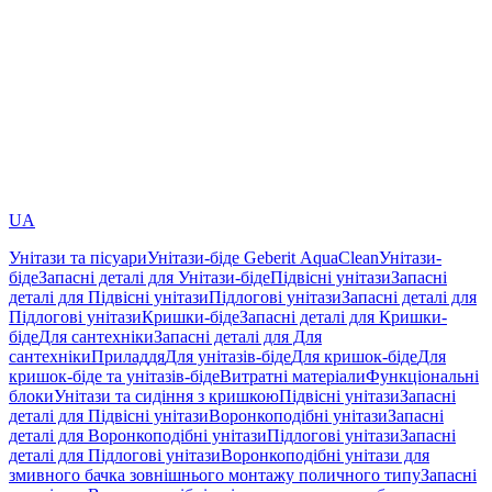
UA
Унітази та пісуари
Унітази-біде Geberit AquaClean
Унітази-
біде
Запасні деталі для Унітази-біде
Підвісні унітази
Запасні
деталі для Підвісні унітази
Підлогові унітази
Запасні деталі для
Підлогові унітази
Кришки-біде
Запасні деталі для Кришки-
біде
Для сантехніки
Запасні деталі для Для
сантехніки
Приладдя
Для унітазів-біде
Для кришок-біде
Для
кришок-біде та унітазів-біде
Витратні матеріали
Функціональні
блоки
Унітази та сидіння з кришкою
Підвісні унітази
Запасні
деталі для Підвісні унітази
Воронкоподібні унітази
Запасні
деталі для Воронкоподібні унітази
Підлогові унітази
Запасні
деталі для Підлогові унітази
Воронкоподібні унітази для
змивного бачка зовнішнього монтажу поличного типу
Запасні