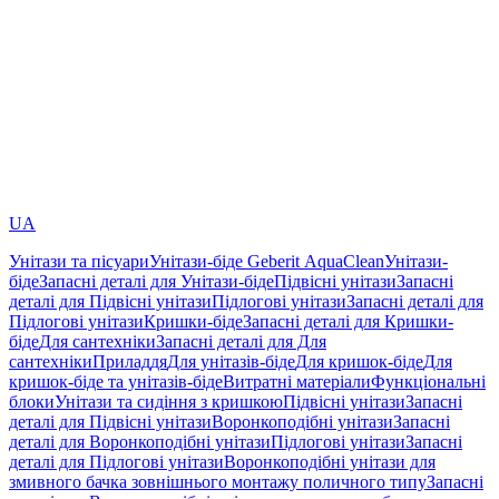
UA
Унітази та пісуари
Унітази-біде Geberit AquaClean
Унітази-
біде
Запасні деталі для Унітази-біде
Підвісні унітази
Запасні
деталі для Підвісні унітази
Підлогові унітази
Запасні деталі для
Підлогові унітази
Кришки-біде
Запасні деталі для Кришки-
біде
Для сантехніки
Запасні деталі для Для
сантехніки
Приладдя
Для унітазів-біде
Для кришок-біде
Для
кришок-біде та унітазів-біде
Витратні матеріали
Функціональні
блоки
Унітази та сидіння з кришкою
Підвісні унітази
Запасні
деталі для Підвісні унітази
Воронкоподібні унітази
Запасні
деталі для Воронкоподібні унітази
Підлогові унітази
Запасні
деталі для Підлогові унітази
Воронкоподібні унітази для
змивного бачка зовнішнього монтажу поличного типу
Запасні