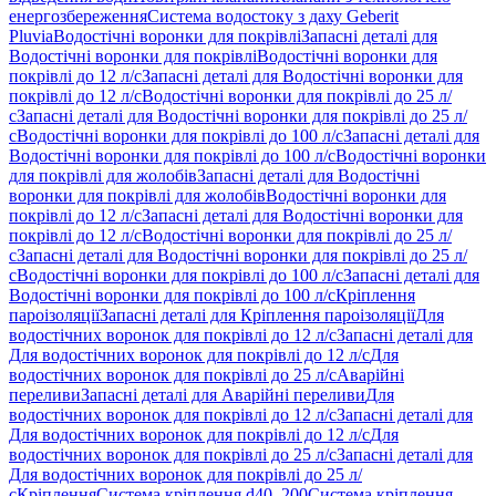
енергозбереження
Система водостоку з даху Geberit
Pluvia
Водостічні воронки для покрівлі
Запасні деталі для
Водостічні воронки для покрівлі
Водостічні воронки для
покрівлі до 12 л/с
Запасні деталі для Водостічні воронки для
покрівлі до 12 л/с
Водостічні воронки для покрівлі до 25 л/
с
Запасні деталі для Водостічні воронки для покрівлі до 25 л/
с
Водостічні воронки для покрівлі до 100 л/с
Запасні деталі для
Водостічні воронки для покрівлі до 100 л/с
Водостічні воронки
для покрівлі для жолобів
Запасні деталі для Водостічні
воронки для покрівлі для жолобів
Водостічні воронки для
покрівлі до 12 л/с
Запасні деталі для Водостічні воронки для
покрівлі до 12 л/с
Водостічні воронки для покрівлі до 25 л/
с
Запасні деталі для Водостічні воронки для покрівлі до 25 л/
с
Водостічні воронки для покрівлі до 100 л/с
Запасні деталі для
Водостічні воронки для покрівлі до 100 л/с
Кріплення
пароізоляції
Запасні деталі для Кріплення пароізоляції
Для
водостічних воронок для покрівлі до 12 л/с
Запасні деталі для
Для водостічних воронок для покрівлі до 12 л/с
Для
водостічних воронок для покрівлі до 25 л/с
Аварійні
переливи
Запасні деталі для Аварійні переливи
Для
водостічних воронок для покрівлі до 12 л/с
Запасні деталі для
Для водостічних воронок для покрівлі до 12 л/с
Для
водостічних воронок для покрівлі до 25 л/с
Запасні деталі для
Для водостічних воронок для покрівлі до 25 л/
с
Кріплення
Система кріплення d40–200
Система кріплення