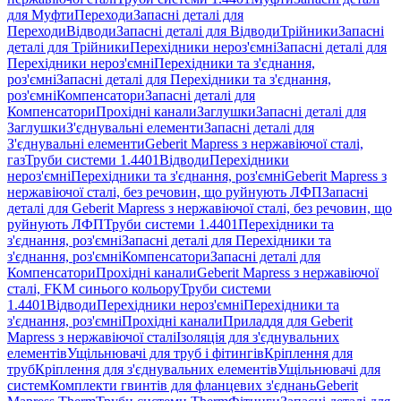
для Муфти
Переходи
Запасні деталі для
Переходи
Відводи
Запасні деталі для Відводи
Трійники
Запасні
деталі для Трійники
Перехідники нероз'ємні
Запасні деталі для
Перехідники нероз'ємні
Перехідники та з'єднання,
роз'ємні
Запасні деталі для Перехідники та з'єднання,
роз'ємні
Компенсатори
Запасні деталі для
Компенсатори
Прохідні канали
Заглушки
Запасні деталі для
Заглушки
З'єднувальні елементи
Запасні деталі для
З'єднувальні елементи
Geberit Mapress з нержавіючої сталі,
газ
Труби системи 1.4401
Відводи
Перехідники
нероз'ємні
Перехідники та з'єднання, роз'ємні
Geberit Mapress з
нержавіючої сталі, без речовин, що руйнують ЛФП
Запасні
деталі для Geberit Mapress з нержавіючої сталі, без речовин, що
руйнують ЛФП
Труби системи 1.4401
Перехідники та
з'єднання, роз'ємні
Запасні деталі для Перехідники та
з'єднання, роз'ємні
Компенсатори
Запасні деталі для
Компенсатори
Прохідні канали
Geberit Mapress з нержавіючої
сталі, FKM синього кольору
Труби системи
1.4401
Відводи
Перехідники нероз'ємні
Перехідники та
з'єднання, роз'ємні
Прохідні канали
Приладдя для Geberit
Mapress з нержавіючої сталі
Ізоляція для з'єднувальних
елементів
Ущільнювачі для труб і фітингів
Кріплення для
труб
Кріплення для з'єднувальних елементів
Ущільнювачі для
систем
Комплекти гвинтів для фланцевих з'єднань
Geberit