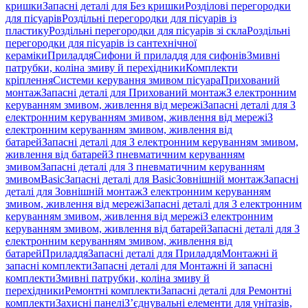
кришки
Запасні деталі для Без кришки
Розділові перегородки
для пісуарів
Роздільні перегородки для пісуарів із
пластику
Роздільні перегородки для пісуарів зі скла
Роздільні
перегородки для пісуарів із сантехнічної
кераміки
Приладдя
Сифони й приладдя для сифонів
Змивні
патрубки, коліна змиву й перехідники
Комплекти
кріплення
Системи керування змивом пісуара
Прихований
монтаж
Запасні деталі для Прихований монтаж
З електронним
керуванням змивом, живлення від мережі
Запасні деталі для З
електронним керуванням змивом, живлення від мережі
З
електронним керуванням змивом, живлення від
батарей
Запасні деталі для З електронним керуванням змивом,
живлення від батарей
З пневматичним керуванням
змивом
Запасні деталі для З пневматичним керуванням
змивом
Basic
Запасні деталі для Basic
Зовнішній монтаж
Запасні
деталі для Зовнішній монтаж
З електронним керуванням
змивом, живлення від мережі
Запасні деталі для З електронним
керуванням змивом, живлення від мережі
З електронним
керуванням змивом, живлення від батарей
Запасні деталі для З
електронним керуванням змивом, живлення від
батарей
Приладдя
Запасні деталі для Приладдя
Монтажні й
запасні комплекти
Запасні деталі для Монтажні й запасні
комплекти
Змивні патрубки, коліна змиву й
перехідники
Ремонтні комплекти
Запасні деталі для Ремонтні
комплекти
Захисні панелі
З’єднувальні елементи для унітазів,