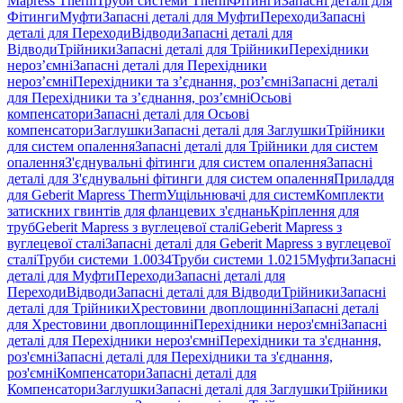
Mapress Therm
Труби системи Therm
Фітинги
Запасні деталі для
Фітинги
Муфти
Запасні деталі для Муфти
Переходи
Запасні
деталі для Переходи
Відводи
Запасні деталі для
Відводи
Трійники
Запасні деталі для Трійники
Перехідники
нероз’ємні
Запасні деталі для Перехідники
нероз’ємні
Перехідники та з’єднання, роз’ємні
Запасні деталі
для Перехідники та з’єднання, роз’ємні
Осьові
компенсатори
Запасні деталі для Осьові
компенсатори
Заглушки
Запасні деталі для Заглушки
Трійники
для систем опалення
Запасні деталі для Трійники для систем
опалення
З'єднувальні фітинги для систем опалення
Запасні
деталі для З'єднувальні фітинги для систем опалення
Приладдя
для Geberit Mapress Therm
Ущільнювачі для систем
Комплекти
затискних гвинтів для фланцевих з'єднань
Кріплення для
труб
Geberit Mapress з вуглецевої сталі
Geberit Mapress з
вуглецевої сталі
Запасні деталі для Geberit Mapress з вуглецевої
сталі
Труби системи 1.0034
Труби системи 1.0215
Муфти
Запасні
деталі для Муфти
Переходи
Запасні деталі для
Переходи
Відводи
Запасні деталі для Відводи
Трійники
Запасні
деталі для Трійники
Хрестовини двоплощинні
Запасні деталі
для Хрестовини двоплощинні
Перехідники нероз'ємні
Запасні
деталі для Перехідники нероз'ємні
Перехідники та з'єднання,
роз'ємні
Запасні деталі для Перехідники та з'єднання,
роз'ємні
Компенсатори
Запасні деталі для
Компенсатори
Заглушки
Запасні деталі для Заглушки
Трійники