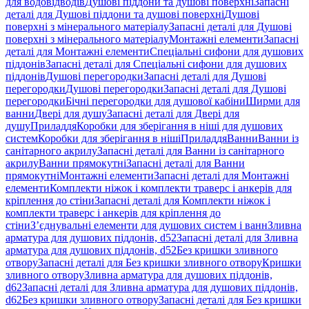
для водовідводів
Душові піддони та душові поверхні
Запасні
деталі для Душові піддони та душові поверхні
Душові
поверхні з мінерального матеріалу
Запасні деталі для Душові
поверхні з мінерального матеріалу
Монтажні елементи
Запасні
деталі для Монтажні елементи
Спеціальні сифони для душових
піддонів
Запасні деталі для Спеціальні сифони для душових
піддонів
Душові перегородки
Запасні деталі для Душові
перегородки
Душові перегородки
Запасні деталі для Душові
перегородки
Бічні перегородки для душової кабіни
Ширми для
ванни
Двері для душу
Запасні деталі для Двері для
душу
Приладдя
Коробки для зберігання в ніші для душових
систем
Коробки для зберігання в ніші
Приладдя
Ванни
Ванни із
санітарного акрилу
Запасні деталі для Ванни із санітарного
акрилу
Ванни прямокутні
Запасні деталі для Ванни
прямокутні
Монтажні елементи
Запасні деталі для Монтажні
елементи
Комплекти ніжок і комплекти траверс і анкерів для
кріплення до стіни
Запасні деталі для Комплекти ніжок і
комплекти траверс і анкерів для кріплення до
стіни
З’єднувальні елементи для душових систем і ванн
Зливна
арматура для душових піддонів, d52
Запасні деталі для Зливна
арматура для душових піддонів, d52
Без кришки зливного
отвору
Запасні деталі для Без кришки зливного отвору
Кришки
зливного отвору
Зливна арматура для душових піддонів,
d62
Запасні деталі для Зливна арматура для душових піддонів,
d62
Без кришки зливного отвору
Запасні деталі для Без кришки