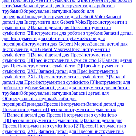
для Прес-інструменти з сумісністю [2]
Інструменти для роботи
з трубами
Запасні деталі для Інструменти для роботи з
трубами
Обпресувальні заглушки
Засоби для
перевірки
Приладдя
Інструменти для Geberit Volex
Запасні
деталі для Інструменти для Geberit Volex
Прес-інструменти з
сумісністю [2]
Запасні деталі для Прес-інструменти з
сумісністю [2]
Інструменти для роботи з трубами
Запасні деталі
для Інструменти для роботи з трубами
Засоби для
перевірки
Інструменти для Geberit Mapress
Запасні деталі для
Інструменти для Geberit Mapress
Прес-інструменти з
сумісністю [1]
Запасні деталі для Прес-інструменти з
сумісністю [1]
Прес-інструменти з сумісністю [2]
Запасні деталі
для Прес-інструменти з сумісністю [2]
Прес-інструменти з
сумісністю [2XL]
Запасні деталі для Прес-інструменти з
сумісністю [2XL]
Прес-інструменти з сумісністю [3]
Запасні
деталі для Прес-інструменти з сумісністю [3]
Інструменти для
роботи з трубами
Запасні деталі для Інструменти для роботи з
трубами
Обпресувальні заглушки
Запасні деталі для
Обпресувальні заглушки
Засоби для
перевірки
Приладдя
Пресові інструменти
Запасні деталі для
Пресові інструменти
Пресові інструменти з сумісністю
[1]
Запасні деталі для Пресові інструменти з сумісністю
[1]
Пресові інструменти з сумісністю [2]
Запасні деталі для
Пресові інструменти з сумісністю [2]
Пресові інструменти з
сумісністю [2XL]
Запасні деталі для Пресові інструменти з