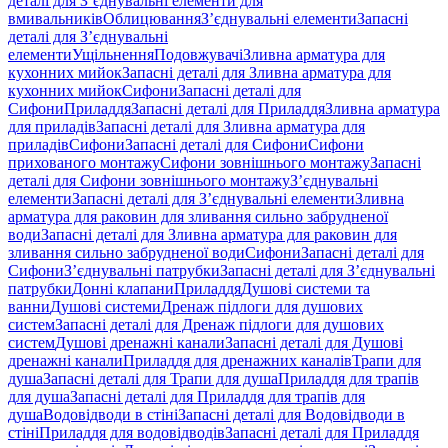
деталі для З’єднувальні елементи для
вмивальників
Облицювання
З’єднувальні елементи
Запасні
деталі для З’єднувальні
елементи
Ущільнення
Подовжувачі
Зливна арматура для
кухонних мийок
Запасні деталі для Зливна арматура для
кухонних мийок
Сифони
Запасні деталі для
Сифони
Приладдя
Запасні деталі для Приладдя
Зливна арматура
для приладів
Запасні деталі для Зливна арматура для
приладів
Сифони
Запасні деталі для Сифони
Сифони
прихованого монтажу
Сифони зовнішнього монтажу
Запасні
деталі для Сифони зовнішнього монтажу
З’єднувальні
елементи
Запасні деталі для З’єднувальні елементи
Зливна
арматура для раковин для зливання сильно забрудненої
води
Запасні деталі для Зливна арматура для раковин для
зливання сильно забрудненої води
Сифони
Запасні деталі для
Сифони
З’єднувальні патрубки
Запасні деталі для З’єднувальні
патрубки
Донні клапани
Приладдя
Душові системи та
ванни
Душові системи
Дренаж підлоги для душових
систем
Запасні деталі для Дренаж підлоги для душових
систем
Душові дренажні канали
Запасні деталі для Душові
дренажні канали
Приладдя для дренажних каналів
Трапи для
душа
Запасні деталі для Трапи для душа
Приладдя для трапів
для душа
Запасні деталі для Приладдя для трапів для
душа
Водовідводи в стіні
Запасні деталі для Водовідводи в
стіні
Приладдя для водовідводів
Запасні деталі для Приладдя