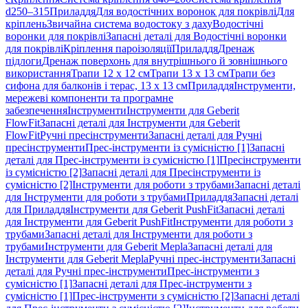
d250–315
Приладдя
Для водостічних воронок для покрівлі
Для
кріплень
Звичайна система водостоку з даху
Водостічні
воронки для покрівлі
Запасні деталі для Водостічні воронки
для покрівлі
Кріплення пароізоляції
Приладдя
Дренаж
підлоги
Дренаж поверхонь для внутрішнього й зовнішнього
використання
Трапи 12 x 12 см
Трапи 13 x 13 см
Трапи без
сифона для балконів і терас, 13 x 13 см
Приладдя
Інструменти,
мережеві компоненти та програмне
забезпечення
Інструменти
Інструменти для Geberit
FlowFit
Запасні деталі для Інструменти для Geberit
FlowFit
Ручні пресінструменти
Запасні деталі для Ручні
пресінструменти
Прес-інструменти із сумісністю [1]
Запасні
деталі для Прес-інструменти із сумісністю [1]
Пресінструменти
із сумісністю [2]
Запасні деталі для Пресінструменти із
сумісністю [2]
Інструменти для роботи з трубами
Запасні деталі
для Інструменти для роботи з трубами
Приладдя
Запасні деталі
для Приладдя
Інструменти для Geberit PushFit
Запасні деталі
для Інструменти для Geberit PushFit
Інструменти для роботи з
трубами
Запасні деталі для Інструменти для роботи з
трубами
Інструменти для Geberit Mepla
Запасні деталі для
Інструменти для Geberit Mepla
Ручні прес-інструменти
Запасні
деталі для Ручні прес-інструменти
Прес-інструменти з
сумісністю [1]
Запасні деталі для Прес-інструменти з
сумісністю [1]
Прес-інструменти з сумісністю [2]
Запасні деталі