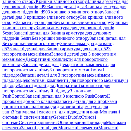
зливного отвору
Кришки зливного отвору
Зливна арматура для
душових піддонів, d90
Запасні деталі для Зливна арматура для
душових піддонів, d90
З кришкою зливного отвору
Запасні
деталі для З кришкою зливного отвору
Без кришки зливного
отвору
Запасні деталі для Без кришки зливного отвору
Кришки
зливного отвору
Зливна арматура для душових піддонів
Sestra
Запасні деталі для Зливна арматура для душових
піддонів Sestra
Без кришки зливного отвору
Запасні деталі для
Без кришки зливного отвору
Зливна арматура для ванн,
d52
Запасні деталі для Зливна арматура для ванн, d52
З
поворотним механізмом
Запасні деталі для З поворотним
механізмом
Декоративні комплекти для поворотного
механізму
Запасні деталі для Декоративні комплекти для
поворотного механізму
З поворотним механізмом і
підводом
Запасні деталі для З поворотним механізмом і
підводом
Декоративні комплекти для поворотного механізму й
підводу
Запасні деталі для Декоративні комплекти для
поворотного механізму й підводу
З кнопкою
PushControl
Запасні деталі для З кнопкою PushControl
З
пробками донного клапана
Запасні деталі для З пробками
донного клапана
Приладдя для зливної арматури для
ванн
З’єднувальні елементи для підведення води
Монтажні
системи й системи змиву
Geberit Duofix
Стінові
системи
Системи кріплення
Облицювання
Приладдя
Монтажні
елементи
Запасні деталі для Монтажні елементи
Монтажні