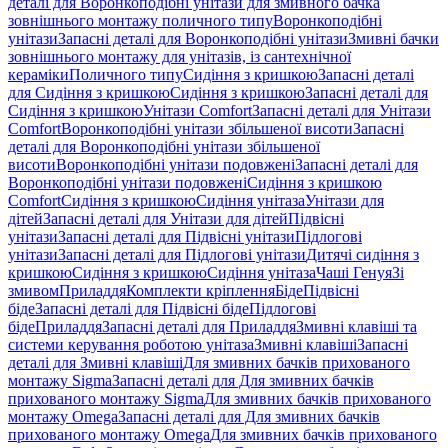
деталі для Воронкоподібні унітази для змивного бачка
зовнішнього монтажу поличного типу
Воронкоподібні
унітази
Запасні деталі для Воронкоподібні унітази
Змивні бачки
зовнішнього монтажу для унітазів, із сантехнічної
кераміки
Поличного типу
Сидіння з кришкою
Запасні деталі
для Сидіння з кришкою
Сидіння з кришкою
Запасні деталі для
Сидіння з кришкою
Унітази Comfort
Запасні деталі для Унітази
Comfort
Воронкоподібні унітази збільшеної висоти
Запасні
деталі для Воронкоподібні унітази збільшеної
висоти
Воронкоподібні унітази подовжені
Запасні деталі для
Воронкоподібні унітази подовжені
Сидіння з кришкою
Comfort
Сидіння з кришкою
Сидіння унітаза
Унітази для
дітей
Запасні деталі для Унітази для дітей
Підвісні
унітази
Запасні деталі для Підвісні унітази
Підлогові
унітази
Запасні деталі для Підлогові унітази
Дитячі сидіння з
кришкою
Сидіння з кришкою
Сидіння унітаза
Чаші Генуя
Зі
змивом
Приладдя
Комплекти кріплення
Біде
Підвісні
біде
Запасні деталі для Підвісні біде
Підлогові
біде
Приладдя
Запасні деталі для Приладдя
Змивні клавіші та
системи керування роботою унітаза
Змивні клавіші
Запасні
деталі для Змивні клавіші
Для змивних бачків прихованого
монтажу Sigma
Запасні деталі для Для змивних бачків
прихованого монтажу Sigma
Для змивних бачків прихованого
монтажу Omega
Запасні деталі для Для змивних бачків
прихованого монтажу Omega
Для змивних бачків прихованого