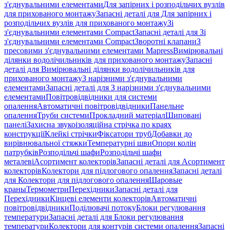
з'єднувальними елементами
Для запірних і розподільчих вузлів
для прихованого монтажу
Запасні деталі для Для запірних і
розподільчих вузлів для прихованого монтажу
Зі
з'єднувальними елементами Compact
Запасні деталі для Зі
з'єднувальними елементами Compact
Зворотні клапани
З
пресовими з'єднувальними елементами Mapress
Вимірювальні
ділянки водолічильників для прихованого монтажу
Запасні
деталі для Вимірювальні ділянки водолічильників для
прихованого монтажу
З нарізними з'єднувальними
елементами
Запасні деталі для З нарізними з'єднувальними
елементами
Повітровідвідники для системи
опалення
Автоматичні повітровідвідники
Панельне
опалення
Труби системи
Прокладний матеріал
Шиповані
панелі
Захисна звукоізоляційна стрічка по краях
конструкції
Клейкі стрічки
Фіксатори труб
Добавки до
вирівнювальної стяжки
Температурні шви
Опори колін
патрубків
Розподільчі шафи
Розподільчі шафи
металеві
Асортимент колекторів
Запасні деталі для Асортимент
колекторів
Колектори для підлогового опалення
Запасні деталі
для Колектори для підлогового опалення
Шаровые
краны
Термометри
Перехідники
Запасні деталі для
Перехідники
Кінцеві елементи колекторів
Автоматичні
повітровідвідники
Поділювачі потоку
Блоки регулювання
температури
Запасні деталі для Блоки регулювання
температури
Колектори для контурів системи опалення
Запасні