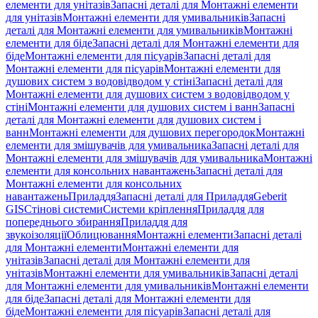
елементи для унітазів
Запасні деталі для Монтажні елементи
для унітазів
Монтажні елементи для умивальників
Запасні
деталі для Монтажні елементи для умивальників
Монтажні
елементи для біде
Запасні деталі для Монтажні елементи для
біде
Монтажні елементи для пісуарів
Запасні деталі для
Монтажні елементи для пісуарів
Монтажні елементи для
душових систем з водовідводом у стіні
Запасні деталі для
Монтажні елементи для душових систем з водовідводом у
стіні
Монтажні елементи для душових систем і ванн
Запасні
деталі для Монтажні елементи для душових систем і
ванн
Монтажні елементи для душових перегородок
Монтажні
елементи для змішувачів для умивальника
Запасні деталі для
Монтажні елементи для змішувачів для умивальника
Монтажні
елементи для консольних навантажень
Запасні деталі для
Монтажні елементи для консольних
навантажень
Приладдя
Запасні деталі для Приладдя
Geberit
GIS
Стінові системи
Системи кріплення
Приладдя для
попереднього збирання
Приладдя для
звукоізоляції
Облицювання
Монтажні елементи
Запасні деталі
для Монтажні елементи
Монтажні елементи для
унітазів
Запасні деталі для Монтажні елементи для
унітазів
Монтажні елементи для умивальників
Запасні деталі
для Монтажні елементи для умивальників
Монтажні елементи
для біде
Запасні деталі для Монтажні елементи для
біде
Монтажні елементи для пісуарів
Запасні деталі для