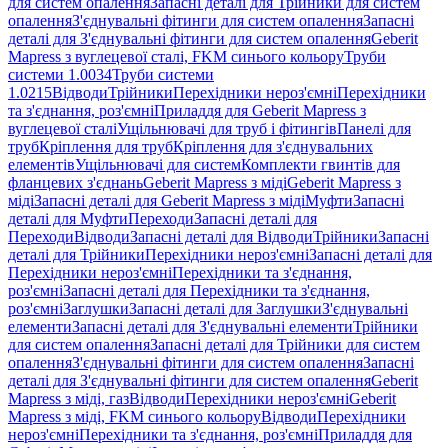
для систем опалення
Запасні деталі для Трійники для систем
опалення
З'єднувальні фітинги для систем опалення
Запасні
деталі для З'єднувальні фітинги для систем опалення
Geberit
Mapress з вуглецевої сталі, FKM синього кольору
Труби
системи 1.0034
Труби системи
1.0215
Відводи
Трійники
Перехідники нероз'ємні
Перехідники
та з'єднання, роз'ємні
Приладдя для Geberit Mapress з
вуглецевої сталі
Ущільнювачі для труб і фітингів
Панелі для
труб
Кріплення для труб
Кріплення для з'єднувальних
елементів
Ущільнювачі для систем
Комплекти гвинтів для
фланцевих з'єднань
Geberit Mapress з міді
Geberit Mapress з
міді
Запасні деталі для Geberit Mapress з міді
Муфти
Запасні
деталі для Муфти
Переходи
Запасні деталі для
Переходи
Відводи
Запасні деталі для Відводи
Трійники
Запасні
деталі для Трійники
Перехідники нероз'ємні
Запасні деталі для
Перехідники нероз'ємні
Перехідники та з'єднання,
роз'ємні
Запасні деталі для Перехідники та з'єднання,
роз'ємні
Заглушки
Запасні деталі для Заглушки
З'єднувальні
елементи
Запасні деталі для З'єднувальні елементи
Трійники
для систем опалення
Запасні деталі для Трійники для систем
опалення
З'єднувальні фітинги для систем опалення
Запасні
деталі для З'єднувальні фітинги для систем опалення
Geberit
Mapress з міді, газ
Відводи
Перехідники нероз'ємні
Geberit
Mapress з міді, FKM синього кольору
Відводи
Перехідники
нероз'ємні
Перехідники та з'єднання, роз'ємні
Приладдя для