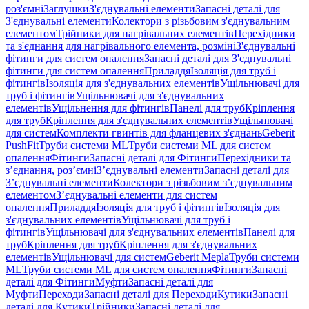
роз'ємні
Заглушки
З'єднувальні елементи
Запасні деталі для
З'єднувальні елементи
Колектори з різьбовим з'єднувальним
елементом
Трійники для нагрівальних елементів
Перехідники
та з'єднання для нагрівального елемента, розміні
З'єднувальні
фітинги для систем опалення
Запасні деталі для З'єднувальні
фітинги для систем опалення
Приладдя
Ізоляція для труб і
фітингів
Ізоляція для з'єднувальних елементів
Ущільнювачі для
труб і фітингів
Ущільнювачі для з'єднувальних
елементів
Ущільнення для фітингів
Панелі для труб
Кріплення
для труб
Кріплення для з'єднувальних елементів
Ущільнювачі
для систем
Комплекти гвинтів для фланцевих з'єднань
Geberit
PushFit
Труби системи ML
Труби системи ML для систем
опалення
Фітинги
Запасні деталі для Фітинги
Перехідники та
з’єднання, роз’ємні
З’єднувальні елементи
Запасні деталі для
З’єднувальні елементи
Колектори з різьбовим з’єднувальним
елементом
З’єднувальні елементи для систем
опалення
Приладдя
Ізоляція для труб і фітингів
Ізоляція для
з'єднувальних елементів
Ущільнювачі для труб і
фітингів
Ущільнювачі для з'єднувальних елементів
Панелі для
труб
Кріплення для труб
Кріплення для з'єднувальних
елементів
Ущільнювачі для систем
Geberit Mepla
Труби системи
ML
Труби системи ML для систем опалення
Фітинги
Запасні
деталі для Фітинги
Муфти
Запасні деталі для
Муфти
Переходи
Запасні деталі для Переходи
Кутики
Запасні
деталі для Кутики
Трійники
Запасні деталі для