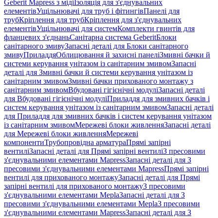
Geberit Mapress з міді
Ізоляція для з'єднувальних
елементів
Ущільнювачі для труб і фітингів
Панелі для
труб
Кріплення для труб
Кріплення для з'єднувальних
елементів
Ущільнювачі для систем
Комплекти гвинтів для
фланцевих з'єднань
Санітарна система Geberit
Блоки
санітарного змиву
Запасні деталі для Блоки санітарного
змиву
Приладдя
Облицювання й захисні панелі
Змивні бачки й
системи керування унітазом із санітарним змивом
Запасні
деталі для Змивні бачки й системи керування унітазом із
санітарним змивом
Змивні бачки прихованого монтажу з
санітарним змивом
Вбудовані гігієнічні модулі
Запасні деталі
для Вбудовані гігієнічні модулі
Приладдя для змивних бачків і
систем керування унітазом із санітарним змивом
Запасні деталі
для Приладдя для змивних бачків і систем керування унітазом
із санітарним змивом
Мережеві блоки живлення
Запасні деталі
для Мережеві блоки живлення
Мережеві
компоненти
Трубопровідна арматура
Прямі запірні
вентилі
Запасні деталі для Прямі запірні вентилі
З пресовими
з'єднувальними елементами Mapress
Запасні деталі для З
пресовими з'єднувальними елементами Mapress
Прямі запірні
вентилі для прихованого монтажу
Запасні деталі для Прямі
запірні вентилі для прихованого монтажу
З пресовими
з'єднувальними елементами Mepla
Запасні деталі для З
пресовими з'єднувальними елементами Mepla
З пресовими
з'єднувальними елементами Mapress
Запасні деталі для З