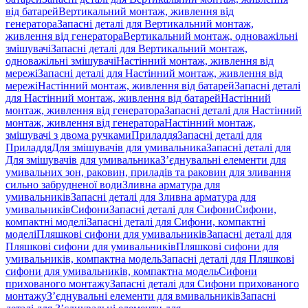
від батарей
Вертикальний монтаж, живлення від
генератора
Запасні деталі для Вертикальний монтаж,
живлення від генератора
Вертикальний монтаж, одноважільні
змішувачі
Запасні деталі для Вертикальний монтаж,
одноважільні змішувачі
Настінний монтаж, живлення від
мережі
Запасні деталі для Настінний монтаж, живлення від
мережі
Настінний монтаж, живлення від батарей
Запасні деталі
для Настінний монтаж, живлення від батарей
Настінний
монтаж, живлення від генератора
Запасні деталі для Настінний
монтаж, живлення від генератора
Настінний монтаж,
змішувачі з двома ручками
Приладдя
Запасні деталі для
Приладдя
Для змішувачів для умивальника
Запасні деталі для
Для змішувачів для умивальника
З’єднувальні елементи для
умивальних зон, раковин, приладів та раковин для зливання
сильно забрудненої води
Зливна арматура для
умивальників
Запасні деталі для Зливна арматура для
умивальників
Сифони
Запасні деталі для Сифони
Сифони,
компактні моделі
Запасні деталі для Сифони, компактні
моделі
Пляшкові сифони для умивальників
Запасні деталі для
Пляшкові сифони для умивальників
Пляшкові сифони для
умивальників, компактна модель
Запасні деталі для Пляшкові
сифони для умивальників, компактна модель
Сифони
прихованого монтажу
Запасні деталі для Сифони прихованого
монтажу
З’єднувальні елементи для вмивальників
Запасні