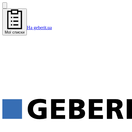
На geberit.ua
Мої списки