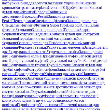
патрубки
Приладдя
Хомути
Заглушки
Ущільнення
Захисні
кришки
Витратні матеріали
Geberit PE
Труби
Фітинги
Запасні
деталі для Фітинги
Відводи
Трійники й
хрестовини
Переходи
Ревізії
Запасні деталі для
Ревізії
Перехідники
Спеціальні фітинги
Запасні деталі для
Спеціальні фітинги
Фітинги SuperTube
Відводи
Спеціальні
фітинги
З'єднання
Запасні деталі для З'єднання
Зварні
з'єднання
Розтрубні з'єднання
Запасні деталі для Розтрубні
з'єднання
Перехідники на інші матеріали
Різьбові
з'єднання
Запасні деталі для Різьбові з'єднання
Фланцеві
з'єднання
Фланцеві втулки
З'єднувальні елементи
Запасні деталі
для З'єднувальні елементи
З'єднувальні коліна
Запасні деталі
для З'єднувальні коліна
Приєднувальні муфти
Запасні деталі
для Приєднувальні муфти
З'єднувальні патрубки
Запасні деталі
для З'єднувальні патрубки
Трубні сифони
Запасні деталі для
Трубні сифони
Розтрубні сифони
Запасні деталі для Розтрубні
сифони
Приладдя
Хомути
Кріплення для хомутів
Напрямні
опорні жолоби
Заглушки
Ущільнення
Захисні короби
Витратні
матеріали
Протипожежний захист, звукоізоляція та захист від
вологи
Протипожежний захист
Протипожежний захист для
систем каналізації
Звукоізоляція
Ізоляційні елементи для
ізоляції корпусного шуму
Ізоляційні елементи для ізоляції
корпусного шуму й шуму, що розповсюджується
повітрям
Гідроізоляція
Ущільнювачі
Повітряні клапани для
відведення води
Повітряні клапани
Клапани з технологією