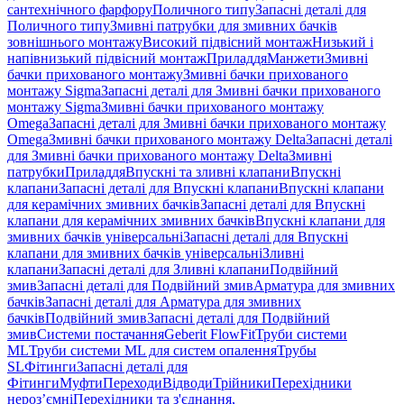
сантехнічного фарфору
Поличного типу
Запасні деталі для
Поличного типу
Змивні патрубки для змивних бачків
зовнішнього монтажу
Високий підвісний монтаж
Низький і
напівнизький підвісний монтаж
Приладдя
Манжети
Змивні
бачки прихованого монтажу
Змивні бачки прихованого
монтажу Sigma
Запасні деталі для Змивні бачки прихованого
монтажу Sigma
Змивні бачки прихованого монтажу
Omega
Запасні деталі для Змивні бачки прихованого монтажу
Omega
Змивні бачки прихованого монтажу Delta
Запасні деталі
для Змивні бачки прихованого монтажу Delta
Змивні
патрубки
Приладдя
Впускні та зливні клапани
Впускні
клапани
Запасні деталі для Впускні клапани
Впускні клапани
для керамічних змивних бачків
Запасні деталі для Впускні
клапани для керамічних змивних бачків
Впускні клапани для
змивних бачків універсальні
Запасні деталі для Впускні
клапани для змивних бачків універсальні
Зливні
клапани
Запасні деталі для Зливні клапани
Подвійний
змив
Запасні деталі для Подвійний змив
Арматура для змивних
бачкiв
Запасні деталі для Арматура для змивних
бачкiв
Подвійний змив
Запасні деталі для Подвійний
змив
Системи постачання
Geberit FlowFit
Труби системи
ML
Труби системи ML для систем опалення
Трубы
SL
Фітинги
Запасні деталі для
Фітинги
Муфти
Переходи
Відводи
Трійники
Перехідники
нероз’ємні
Перехідники та з'єднання,