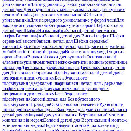
умивальників
Для вбудованих у меблі умивальників
Запасні
деталі для Для вбудованих у меблі умивальників
Для кутових
рукомийників
Для кутових умивальників
Стільниці
умивальників
Для накладного умивальника у формі чаші
Для
накладного умивальника прямокутної форми
Шафки
Запасні
деталі для Шафки
Низькі шафки
Запасні деталі для Низькі
шафки
Високі шафки
Запасні деталі для Високі шафки
Шафки
середньої висоти
Запасні деталі для Шафки середньої
висоти
Підвісні шафки
Запасні деталі для Підвісні шафки
Інші
меблі
Настінні полиці
Приладдя
Вставки для шухляд і ящики-
органайзери
Вішаки й гачки для рушників
Освітлювальні
елементи
Руків'я
Комплекти ніжок
Магнітні дошки
Розетки
Інше
приладдя
Дзеркала та дзеркальні шафи
Дзеркала
Запасні деталі
для Дзеркала
З непрямим підсвічуванням
Запасні деталі для З
непрямим підсвічуванням
Без вбудованого
підсвічування
Дзеркальні шафи
Запасні деталі для Дзеркальні
шафи
З непрямим підсвічуванням
Запасні деталі для З
непрямим підсвічуванням
Без вбудованого
підсвічування
Запасні деталі для Без вбудованого
підсвічування
Приладдя
Освітлювальні елементи
Руків'я
Інше
приладдя
Розетки
Змішувачі
Змішувачі для умивальника
Запасні
деталі для Змішувачі для умивальника
Вертикальний монтаж,
живлення від мережі
Запасні деталі для Вертикальний монтаж,
живлення від мережі
Вертикальний монтаж, живлення від
батарей
Запасні деталі для Вертикальний монтаж, живлення