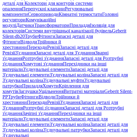
деталі для Колектори для контурів системи
опалення
Перепускні клапани
Регулювальні
компоненти
Сервоприводи
Кімнатні термостати
Головні
регулятори
Комунікаційні
модулі
Датчики
Трансформатори
Приладдя
Ізоляція для
колекторів
Системи внутрішньої каналізації будівель
Geberit
Silent-db20
Труби
Фітинги
Запасні деталі для
Фітинги
Відводи
Трійники й
хрестовини
Переходи
Ревізії
Запасні деталі для
Ревізії
З'єднання
Запасні деталі для З'єднання
Зварні
з'єднання
Розтрубні з'єднання
Запасні деталі для Розтрубні
з'єднання
Хомутові з'єднання
Перехідники на інші
матеріали
З'єднувальні елементи
Запасні деталі для
З'єднувальні елементи
З'єднувальні коліна
Запасні деталі для
З'єднувальні коліна
З'єднувальні муфти
З'єднувальні
патрубки
Приладдя
Хомути
Кріплення для
хомутів
Заглушки
Ущільнення
Витратні матеріали
Geberit Silent-
PP
Труби
Фітинги
Відводи
Трійники й
хрестовини
Переходи
Ревізії
З'єднання
Запасні деталі для
З'єднання
Розтрубні з'єднання
Запасні деталі для Розтрубні
з'єднання
Зачіпні з'єднання
Перехідники на інші
матеріали
З'єднувальні елементи
Запасні деталі для
З'єднувальні елементи
З'єднувальні коліна
Запасні деталі для
З'єднувальні коліна
З'єднувальні патрубки
Запасні деталі для
З'єднувальні