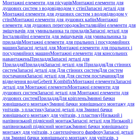
Монтажні елементи для пісуарів
Монтажні елементи для
душових систем з водовідводом у стіні
Запасні деталі для
Монтажні елементи для душових систем з водовідводом у
стіні
Монтажні елементи для душових кабін
Монтажні
елементи для душових перегородок
Інсталяційні елементи для
змішувачів для умивальника та приладів
Запасні деталі для
Інсталяційні елементи для змішувачів для умивальника та
приладів
Монтажні елементи для пральних і посудомийних
машин
Запасні деталі для Монтажні елементи для пральних і
посудомийних машин
Монтажні елементи для консольних
навантажень
Приладдя
Запасні деталі для
Приладдя
Приладдя
Запасні деталі для Приладдя
Для стінних
систем
Запасні деталі для Для стінних систем
Для систем
постачання
Запасні деталі для Для систем постачання
Для
відведення води
Geberit Kombifix
Монтажні елементи
Запасні
деталі для Монтажні елементи
Монтажні елементи для
душових систем
Запасні деталі для Монтажні елементи для
душових систем
Приладдя
Для кріплень
Змивні бачки
зовнішнього монтажу
Змивні бачки зовнішнього монтажу для
унітазів, з пластику
Запасні деталі для Змивні бачки
зовнішнього монтажу для унітазів, з пластику
Низький і
напівнизький підвісний монтаж
Запасні деталі для Низький і
напівнизький підвісний монтаж
Змивні бачки зовнішнього
монтажу для унітазів, з сантехнічного фарфору
Запасні деталі
для Змивні бачки зовнішнього монтажу для унітазів, з