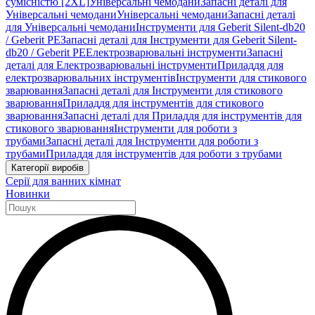
сумісністю [2XL]
Універсальні чемодани
Запасні деталі для
Універсальні чемодани
Універсальні чемодани
Запасні деталі
для Універсальні чемодани
Інструменти для Geberit Silent-db20
/ Geberit PE
Запасні деталі для Інструменти для Geberit Silent-
db20 / Geberit PE
Електрозварювальні інструменти
Запасні
деталі для Електрозварювальні інструменти
Приладдя для
електрозварювальних інструментів
Інструменти для стикового
зварювання
Запасні деталі для Інструменти для стикового
зварювання
Приладдя для інструментів для стикового
зварювання
Запасні деталі для Приладдя для інструментів для
стикового зварювання
Інструменти для роботи з
трубами
Запасні деталі для Інструменти для роботи з
трубами
Приладдя для інструментів для роботи з трубами
Категорії виробів
Серії для ванних кімнат
Новинки