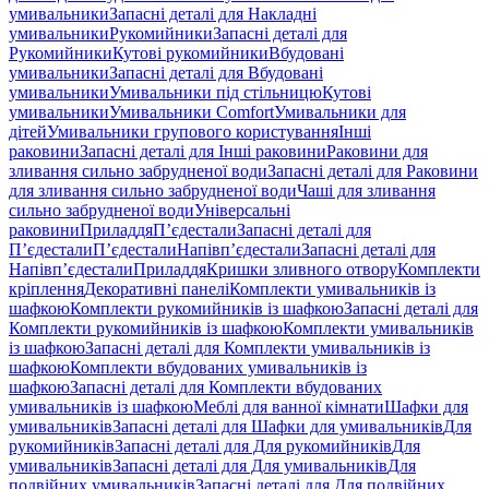
умивальники
Запасні деталі для Накладні
умивальники
Рукомийники
Запасні деталі для
Рукомийники
Кутові рукомийники
Вбудовані
умивальники
Запасні деталі для Вбудовані
умивальники
Умивальники під стільницю
Кутові
умивальники
Умивальники Comfort
Умивальники для
дітей
Умивальники групового користування
Інші
раковини
Запасні деталі для Інші раковини
Раковини для
зливання сильно забрудненої води
Запасні деталі для Раковини
для зливання сильно забрудненої води
Чаші для зливання
сильно забрудненої води
Універсальні
раковини
Приладдя
П’єдестали
Запасні деталі для
П’єдестали
П’єдестали
Напівп’єдестали
Запасні деталі для
Напівп’єдестали
Приладдя
Кришки зливного отвору
Комплекти
кріплення
Декоративні панелі
Комплекти умивальників із
шафкою
Комплекти рукомийників із шафкою
Запасні деталі для
Комплекти рукомийників із шафкою
Комплекти умивальників
із шафкою
Запасні деталі для Комплекти умивальників із
шафкою
Комплекти вбудованих умивальників із
шафкою
Запасні деталі для Комплекти вбудованих
умивальників із шафкою
Меблі для ванної кімнати
Шафки для
умивальників
Запасні деталі для Шафки для умивальників
Для
рукомийників
Запасні деталі для Для рукомийників
Для
умивальників
Запасні деталі для Для умивальників
Для
подвійних умивальників
Запасні деталі для Для подвійних