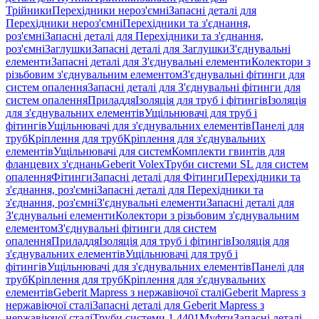
Трійники
Перехідники нероз'ємні
Запасні деталі для
Перехідники нероз'ємні
Перехідники та з'єднання,
роз'ємні
Запасні деталі для Перехідники та з'єднання,
роз'ємні
Заглушки
Запасні деталі для Заглушки
З'єднувальні
елементи
Запасні деталі для З'єднувальні елементи
Колектори з
різьбовим з'єднувальним елементом
З'єднувальні фітинги для
систем опалення
Запасні деталі для З'єднувальні фітинги для
систем опалення
Приладдя
Ізоляція для труб і фітингів
Ізоляція
для з'єднувальних елементів
Ущільнювачі для труб і
фітингів
Ущільнювачі для з'єднувальних елементів
Панелі для
труб
Кріплення для труб
Кріплення для з'єднувальних
елементів
Ущільнювачі для систем
Комплекти гвинтів для
фланцевих з'єднань
Geberit Volex
Труби системи SL для систем
опалення
Фітинги
Запасні деталі для Фітинги
Перехідники та
з'єднання, роз'ємні
Запасні деталі для Перехідники та
з'єднання, роз'ємні
З'єднувальні елементи
Запасні деталі для
З'єднувальні елементи
Колектори з різьбовим з'єднувальним
елементом
З'єднувальні фітинги для систем
опалення
Приладдя
Ізоляція для труб і фітингів
Ізоляція для
з'єднувальних елементів
Ущільнювачі для труб і
фітингів
Ущільнювачі для з'єднувальних елементів
Панелі для
труб
Кріплення для труб
Кріплення для з'єднувальних
елементів
Geberit Mapress з нержавіючої сталі
Geberit Mapress з
нержавіючої сталі
Запасні деталі для Geberit Mapress з
нержавіючої сталі
Труби системи 1.4401
Муфти
Запасні деталі