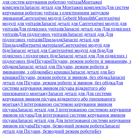
для систем керування роботою унітаза
Монтажні
комплекти
Запасні деталі для Монтажні комплекти
Для систем
керування роботою унітаза з електронним запуском
змивання
Сантехнічні модулі Geberit Monolith
Сантехнічні
модулі для унітазів
Запасні деталі для Сантехнічні модулі для
унітазів
Для підвісних унітазів
Запасні деталі для Для підвісних
унітазів
Для підлогових унітазів
Запасні деталі для Для
підлогових унітазів
Приладдя
Запасні деталі для
Приладдя
Витратні матеріали
Сантехнічні модулі для
біде
Запасні деталі для Сантехнічні модулі для біде
Для
підвісних і підлогових біде
Запасні деталі для Для підвісних і
підлогових біде
Пісуари
Пісуари, режим роботи зі змиванням, з
обідком
Запасні деталі для Пісуари, режим роботи зі
змиванням, з обідком
Без кришки
Запасні деталі для Без
кришки
Пісуари, режим роботи зі змивом, без обідка
Запасні
деталі для Пісуари, режим роботи зі змивом, без обідка
Для
системи керування змивом пісуара відкритого або
прихованого монтажу
Запасні деталі для Для системи
керування змивом пісуара відкритого або прихованого
монтажу
З інтегрованою системою керування змивом
пісуара
Запасні деталі для З інтегрованою системою керування
змивом пісуара
Для інтегрованої системи керування змивом
пісуара
Запасні деталі для Для інтегрованої системи керування
змивом пісуара
Пісуари, безводний режим роботи
Запасні
деталі для Пісуари, безводний режим роботи
Без