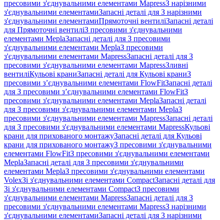
пресовими з'єднувальними елементами Mapress
З нарізними
з'єднувальними елементами
Запасні деталі для З нарізними
з'єднувальними елементами
Прямоточні вентилі
Запасні деталі
для Прямоточні вентилі
З пресовими з'єднувальними
елементами Mepla
Запасні деталі для З пресовими
з'єднувальними елементами Mepla
З пресовими
з'єднувальними елементами Mapress
Запасні деталі для З
пресовими з'єднувальними елементами Mapress
Зливні
вентилі
Кульові крани
Запасні деталі для Кульові крани
З
пресовими з’єднувальними елементами FlowFit
Запасні деталі
для З пресовими з’єднувальними елементами FlowFit
З
пресовими з'єднувальними елементами Mepla
Запасні деталі
для З пресовими з'єднувальними елементами Mepla
З
пресовими з'єднувальними елементами Mapress
Запасні деталі
для З пресовими з'єднувальними елементами Mapress
Кульові
крани для прихованого монтажу
Запасні деталі для Кульові
крани для прихованого монтажу
З пресовими з'єднувальними
елементами FlowFit
З пресовими з'єднувальними елементами
Mepla
Запасні деталі для З пресовими з'єднувальними
елементами Mepla
З пресовими з'єднувальними елементами
Volex
Зі з'єднувальними елементами Compact
Запасні деталі для
Зі з'єднувальними елементами Compact
З пресовими
з'єднувальними елементами Mapress
Запасні деталі для З
пресовими з'єднувальними елементами Mapress
З нарізними
з'єднувальними елементами
Запасні деталі для З нарізними