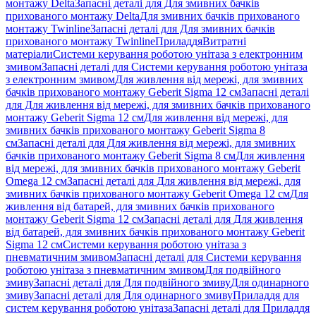
монтажу Delta
Запасні деталі для Для змивних бачків
прихованого монтажу Delta
Для змивних бачків прихованого
монтажу Twinline
Запасні деталі для Для змивних бачків
прихованого монтажу Twinline
Приладдя
Витратні
матеріали
Системи керування роботою унітаза з електронним
змивом
Запасні деталі для Системи керування роботою унітаза
з електронним змивом
Для живлення від мережі, для змивних
бачків прихованого монтажу Geberit Sigma 12 см
Запасні деталі
для Для живлення від мережі, для змивних бачків прихованого
монтажу Geberit Sigma 12 см
Для живлення від мережі, для
змивних бачків прихованого монтажу Geberit Sigma 8
см
Запасні деталі для Для живлення від мережі, для змивних
бачків прихованого монтажу Geberit Sigma 8 см
Для живлення
від мережі, для змивних бачків прихованого монтажу Geberit
Omega 12 см
Запасні деталі для Для живлення від мережі, для
змивних бачків прихованого монтажу Geberit Omega 12 см
Для
живлення від батарей, для змивних бачків прихованого
монтажу Geberit Sigma 12 см
Запасні деталі для Для живлення
від батарей, для змивних бачків прихованого монтажу Geberit
Sigma 12 см
Системи керування роботою унітаза з
пневматичним змивом
Запасні деталі для Системи керування
роботою унітаза з пневматичним змивом
Для подвійного
змиву
Запасні деталі для Для подвійного змиву
Для одинарного
змиву
Запасні деталі для Для одинарного змиву
Приладдя для
систем керування роботою унітаза
Запасні деталі для Приладдя