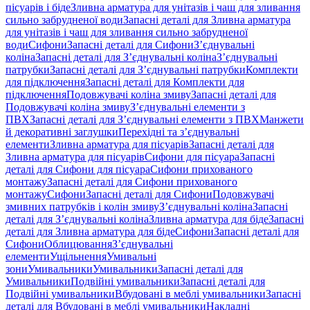
пісуарів і біде
Зливна арматура для унітазів і чаш для зливання
сильно забрудненої води
Запасні деталі для Зливна арматура
для унітазів і чаш для зливання сильно забрудненої
води
Сифони
Запасні деталі для Сифони
З’єднувальні
коліна
Запасні деталі для З’єднувальні коліна
З’єднувальні
патрубки
Запасні деталі для З’єднувальні патрубки
Комплекти
для підключення
Запасні деталі для Комплекти для
підключення
Подовжувачі коліна змиву
Запасні деталі для
Подовжувачі коліна змиву
З’єднувальні елементи з
ПВХ
Запасні деталі для З’єднувальні елементи з ПВХ
Манжети
й декоративні заглушки
Перехідні та з’єднувальні
елементи
Зливна арматура для пісуарів
Запасні деталі для
Зливна арматура для пісуарів
Сифони для пісуара
Запасні
деталі для Сифони для пісуара
Сифони прихованого
монтажу
Запасні деталі для Сифони прихованого
монтажу
Сифони
Запасні деталі для Сифони
Подовжувачі
змивних патрубків і колін змиву
З’єднувальні коліна
Запасні
деталі для З’єднувальні коліна
Зливна арматура для біде
Запасні
деталі для Зливна арматура для біде
Сифони
Запасні деталі для
Сифони
Облицювання
З’єднувальні
елементи
Ущільнення
Умивальні
зони
Умивальники
Умивальники
Запасні деталі для
Умивальники
Подвійні умивальники
Запасні деталі для
Подвійні умивальники
Вбудовані в меблі умивальники
Запасні
деталі для Вбудовані в меблі умивальники
Накладні