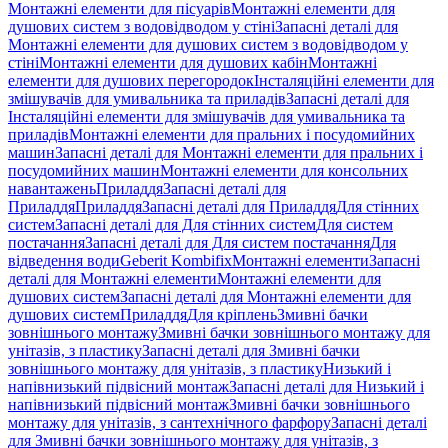
Монтажні елементи для пісуарів
Монтажні елементи для
душових систем з водовідводом у стіні
Запасні деталі для
Монтажні елементи для душових систем з водовідводом у
стіні
Монтажні елементи для душових кабін
Монтажні
елементи для душових перегородок
Інсталяційні елементи для
змішувачів для умивальника та приладів
Запасні деталі для
Інсталяційні елементи для змішувачів для умивальника та
приладів
Монтажні елементи для пральних і посудомийних
машин
Запасні деталі для Монтажні елементи для пральних і
посудомийних машин
Монтажні елементи для консольних
навантажень
Приладдя
Запасні деталі для
Приладдя
Приладдя
Запасні деталі для Приладдя
Для стінних
систем
Запасні деталі для Для стінних систем
Для систем
постачання
Запасні деталі для Для систем постачання
Для
відведення води
Geberit Kombifix
Монтажні елементи
Запасні
деталі для Монтажні елементи
Монтажні елементи для
душових систем
Запасні деталі для Монтажні елементи для
душових систем
Приладдя
Для кріплень
Змивні бачки
зовнішнього монтажу
Змивні бачки зовнішнього монтажу для
унітазів, з пластику
Запасні деталі для Змивні бачки
зовнішнього монтажу для унітазів, з пластику
Низький і
напівнизький підвісний монтаж
Запасні деталі для Низький і
напівнизький підвісний монтаж
Змивні бачки зовнішнього
монтажу для унітазів, з сантехнічного фарфору
Запасні деталі
для Змивні бачки зовнішнього монтажу для унітазів, з