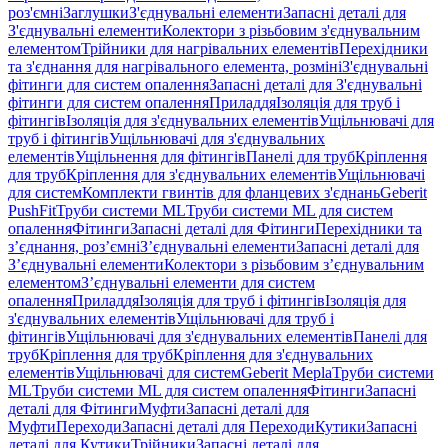
роз'ємні
Заглушки
З'єднувальні елементи
Запасні деталі для
З'єднувальні елементи
Колектори з різьбовим з'єднувальним
елементом
Трійники для нагрівальних елементів
Перехідники
та з'єднання для нагрівального елемента, розміні
З'єднувальні
фітинги для систем опалення
Запасні деталі для З'єднувальні
фітинги для систем опалення
Приладдя
Ізоляція для труб і
фітингів
Ізоляція для з'єднувальних елементів
Ущільнювачі для
труб і фітингів
Ущільнювачі для з'єднувальних
елементів
Ущільнення для фітингів
Панелі для труб
Кріплення
для труб
Кріплення для з'єднувальних елементів
Ущільнювачі
для систем
Комплекти гвинтів для фланцевих з'єднань
Geberit
PushFit
Труби системи ML
Труби системи ML для систем
опалення
Фітинги
Запасні деталі для Фітинги
Перехідники та
з’єднання, роз’ємні
З’єднувальні елементи
Запасні деталі для
З’єднувальні елементи
Колектори з різьбовим з’єднувальним
елементом
З’єднувальні елементи для систем
опалення
Приладдя
Ізоляція для труб і фітингів
Ізоляція для
з'єднувальних елементів
Ущільнювачі для труб і
фітингів
Ущільнювачі для з'єднувальних елементів
Панелі для
труб
Кріплення для труб
Кріплення для з'єднувальних
елементів
Ущільнювачі для систем
Geberit Mepla
Труби системи
ML
Труби системи ML для систем опалення
Фітинги
Запасні
деталі для Фітинги
Муфти
Запасні деталі для
Муфти
Переходи
Запасні деталі для Переходи
Кутики
Запасні
деталі для Кутики
Трійники
Запасні деталі для