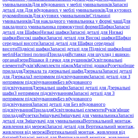
умивальників
Для вбудованих у меблі умивальників
Запасні
деталі для Для вбудованих у меблі умивальників
Для кутових
рукомийників
Для кутових умивальників
Стільниці
умивальників
Для накладного умивальника у формі чаші
Для
накладного умивальника прямокутної форми
Шафки
Запасні
деталі для Шафки
Низькі шафки
Запасні деталі для Низькі
шафки
Високі шафки
Запасні деталі для Високі шафки
Шафки
середньої висоти
Запасні деталі для Шафки середньої
висоти
Підвісні шафки
Запасні деталі для Підвісні шафки
Інші
меблі
Настінні полиці
Приладдя
Вставки для шухляд і ящики-
органайзери
Вішаки й гачки для рушників
Освітлювальні
елементи
Руків'я
Комплекти ніжок
Магнітні дошки
Розетки
Інше
приладдя
Дзеркала та дзеркальні шафи
Дзеркала
Запасні деталі
для Дзеркала
З непрямим підсвічуванням
Запасні деталі для З
непрямим підсвічуванням
Без вбудованого
підсвічування
Дзеркальні шафи
Запасні деталі для Дзеркальні
шафи
З непрямим підсвічуванням
Запасні деталі для З
непрямим підсвічуванням
Без вбудованого
підсвічування
Запасні деталі для Без вбудованого
підсвічування
Приладдя
Освітлювальні елементи
Руків'я
Інше
приладдя
Розетки
Змішувачі
Змішувачі для умивальника
Запасні
деталі для Змішувачі для умивальника
Вертикальний монтаж,
живлення від мережі
Запасні деталі для Вертикальний монтаж,
живлення від мережі
Вертикальний монтаж, живлення від
батарей
Запасні деталі для Вертикальний монтаж, живлення