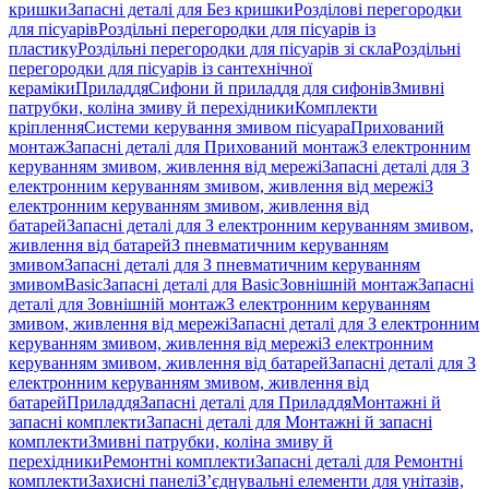
кришки
Запасні деталі для Без кришки
Розділові перегородки
для пісуарів
Роздільні перегородки для пісуарів із
пластику
Роздільні перегородки для пісуарів зі скла
Роздільні
перегородки для пісуарів із сантехнічної
кераміки
Приладдя
Сифони й приладдя для сифонів
Змивні
патрубки, коліна змиву й перехідники
Комплекти
кріплення
Системи керування змивом пісуара
Прихований
монтаж
Запасні деталі для Прихований монтаж
З електронним
керуванням змивом, живлення від мережі
Запасні деталі для З
електронним керуванням змивом, живлення від мережі
З
електронним керуванням змивом, живлення від
батарей
Запасні деталі для З електронним керуванням змивом,
живлення від батарей
З пневматичним керуванням
змивом
Запасні деталі для З пневматичним керуванням
змивом
Basic
Запасні деталі для Basic
Зовнішній монтаж
Запасні
деталі для Зовнішній монтаж
З електронним керуванням
змивом, живлення від мережі
Запасні деталі для З електронним
керуванням змивом, живлення від мережі
З електронним
керуванням змивом, живлення від батарей
Запасні деталі для З
електронним керуванням змивом, живлення від
батарей
Приладдя
Запасні деталі для Приладдя
Монтажні й
запасні комплекти
Запасні деталі для Монтажні й запасні
комплекти
Змивні патрубки, коліна змиву й
перехідники
Ремонтні комплекти
Запасні деталі для Ремонтні
комплекти
Захисні панелі
З’єднувальні елементи для унітазів,