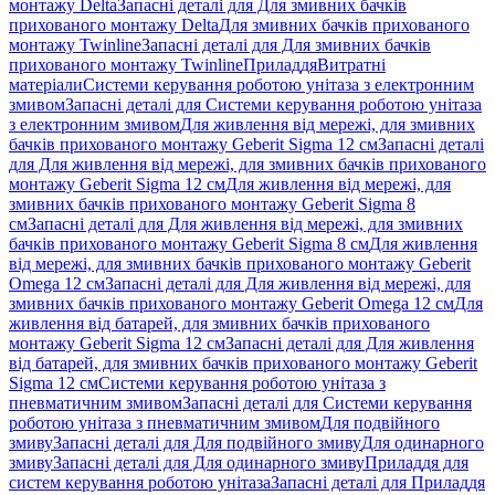
монтажу Delta
Запасні деталі для Для змивних бачків
прихованого монтажу Delta
Для змивних бачків прихованого
монтажу Twinline
Запасні деталі для Для змивних бачків
прихованого монтажу Twinline
Приладдя
Витратні
матеріали
Системи керування роботою унітаза з електронним
змивом
Запасні деталі для Системи керування роботою унітаза
з електронним змивом
Для живлення від мережі, для змивних
бачків прихованого монтажу Geberit Sigma 12 см
Запасні деталі
для Для живлення від мережі, для змивних бачків прихованого
монтажу Geberit Sigma 12 см
Для живлення від мережі, для
змивних бачків прихованого монтажу Geberit Sigma 8
см
Запасні деталі для Для живлення від мережі, для змивних
бачків прихованого монтажу Geberit Sigma 8 см
Для живлення
від мережі, для змивних бачків прихованого монтажу Geberit
Omega 12 см
Запасні деталі для Для живлення від мережі, для
змивних бачків прихованого монтажу Geberit Omega 12 см
Для
живлення від батарей, для змивних бачків прихованого
монтажу Geberit Sigma 12 см
Запасні деталі для Для живлення
від батарей, для змивних бачків прихованого монтажу Geberit
Sigma 12 см
Системи керування роботою унітаза з
пневматичним змивом
Запасні деталі для Системи керування
роботою унітаза з пневматичним змивом
Для подвійного
змиву
Запасні деталі для Для подвійного змиву
Для одинарного
змиву
Запасні деталі для Для одинарного змиву
Приладдя для
систем керування роботою унітаза
Запасні деталі для Приладдя