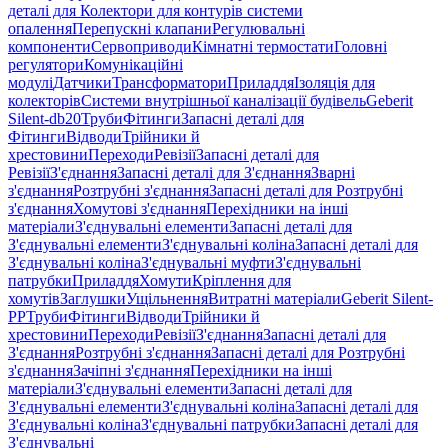
деталі для Колектори для контурів системи
опалення
Перепускні клапани
Регулювальні
компоненти
Сервоприводи
Кімнатні термостати
Головні
регулятори
Комунікаційні
модулі
Датчики
Трансформатори
Приладдя
Ізоляція для
колекторів
Системи внутрішньої каналізації будівель
Geberit
Silent-db20
Труби
Фітинги
Запасні деталі для
Фітинги
Відводи
Трійники й
хрестовини
Переходи
Ревізії
Запасні деталі для
Ревізії
З'єднання
Запасні деталі для З'єднання
Зварні
з'єднання
Розтрубні з'єднання
Запасні деталі для Розтрубні
з'єднання
Хомутові з'єднання
Перехідники на інші
матеріали
З'єднувальні елементи
Запасні деталі для
З'єднувальні елементи
З'єднувальні коліна
Запасні деталі для
З'єднувальні коліна
З'єднувальні муфти
З'єднувальні
патрубки
Приладдя
Хомути
Кріплення для
хомутів
Заглушки
Ущільнення
Витратні матеріали
Geberit Silent-
PP
Труби
Фітинги
Відводи
Трійники й
хрестовини
Переходи
Ревізії
З'єднання
Запасні деталі для
З'єднання
Розтрубні з'єднання
Запасні деталі для Розтрубні
з'єднання
Зачіпні з'єднання
Перехідники на інші
матеріали
З'єднувальні елементи
Запасні деталі для
З'єднувальні елементи
З'єднувальні коліна
Запасні деталі для
З'єднувальні коліна
З'єднувальні патрубки
Запасні деталі для
З'єднувальні