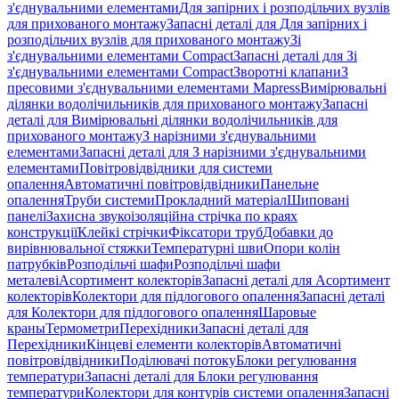
з'єднувальними елементами
Для запірних і розподільчих вузлів
для прихованого монтажу
Запасні деталі для Для запірних і
розподільчих вузлів для прихованого монтажу
Зі
з'єднувальними елементами Compact
Запасні деталі для Зі
з'єднувальними елементами Compact
Зворотні клапани
З
пресовими з'єднувальними елементами Mapress
Вимірювальні
ділянки водолічильників для прихованого монтажу
Запасні
деталі для Вимірювальні ділянки водолічильників для
прихованого монтажу
З нарізними з'єднувальними
елементами
Запасні деталі для З нарізними з'єднувальними
елементами
Повітровідвідники для системи
опалення
Автоматичні повітровідвідники
Панельне
опалення
Труби системи
Прокладний матеріал
Шиповані
панелі
Захисна звукоізоляційна стрічка по краях
конструкції
Клейкі стрічки
Фіксатори труб
Добавки до
вирівнювальної стяжки
Температурні шви
Опори колін
патрубків
Розподільчі шафи
Розподільчі шафи
металеві
Асортимент колекторів
Запасні деталі для Асортимент
колекторів
Колектори для підлогового опалення
Запасні деталі
для Колектори для підлогового опалення
Шаровые
краны
Термометри
Перехідники
Запасні деталі для
Перехідники
Кінцеві елементи колекторів
Автоматичні
повітровідвідники
Поділювачі потоку
Блоки регулювання
температури
Запасні деталі для Блоки регулювання
температури
Колектори для контурів системи опалення
Запасні