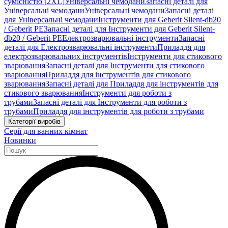
сумісністю [2XL]
Універсальні чемодани
Запасні деталі для
Універсальні чемодани
Універсальні чемодани
Запасні деталі
для Універсальні чемодани
Інструменти для Geberit Silent-db20
/ Geberit PE
Запасні деталі для Інструменти для Geberit Silent-
db20 / Geberit PE
Електрозварювальні інструменти
Запасні
деталі для Електрозварювальні інструменти
Приладдя для
електрозварювальних інструментів
Інструменти для стикового
зварювання
Запасні деталі для Інструменти для стикового
зварювання
Приладдя для інструментів для стикового
зварювання
Запасні деталі для Приладдя для інструментів для
стикового зварювання
Інструменти для роботи з
трубами
Запасні деталі для Інструменти для роботи з
трубами
Приладдя для інструментів для роботи з трубами
Категорії виробів
Серії для ванних кімнат
Новинки