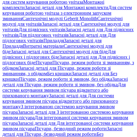
для систем керування роботою унітаза
Монтажні
комплекти
Запасні деталі для Монтажні комплекти
Для систем
керування роботою унітаза з електронним запуском
змивання
Сантехнічні модулі Geberit Monolith
Сантехнічні
модулі для унітазів
Запасні деталі для Сантехнічні модулі для
унітазів
Для підвісних унітазів
Запасні деталі для Для підвісних
унітазів
Для підлогових унітазів
Запасні деталі для Для
підлогових унітазів
Приладдя
Запасні деталі для
Приладдя
Витратні матеріали
Сантехнічні модулі для
біде
Запасні деталі для Сантехнічні модулі для біде
Для
підвісних і підлогових біде
Запасні деталі для Для підвісних і
підлогових біде
Пісуари
Пісуари, режим роботи зі змиванням, з
обідком
Запасні деталі для Пісуари, режим роботи зі
змиванням, з обідком
Без кришки
Запасні деталі для Без
кришки
Пісуари, режим роботи зі змивом, без обідка
Запасні
деталі для Пісуари, режим роботи зі змивом, без обідка
Для
системи керування змивом пісуара відкритого або
прихованого монтажу
Запасні деталі для Для системи
керування змивом пісуара відкритого або прихованого
монтажу
З інтегрованою системою керування змивом
пісуара
Запасні деталі для З інтегрованою системою керування
змивом пісуара
Для інтегрованої системи керування змивом
пісуара
Запасні деталі для Для інтегрованої системи керування
змивом пісуара
Пісуари, безводний режим роботи
Запасні
деталі для Пісуари, безводний режим роботи
Без