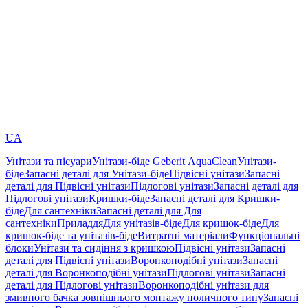
UA
Унітази та пісуари
Унітази-біде Geberit AquaClean
Унітази-
біде
Запасні деталі для Унітази-біде
Підвісні унітази
Запасні
деталі для Підвісні унітази
Підлогові унітази
Запасні деталі для
Підлогові унітази
Кришки-біде
Запасні деталі для Кришки-
біде
Для сантехніки
Запасні деталі для Для
сантехніки
Приладдя
Для унітазів-біде
Для кришок-біде
Для
кришок-біде та унітазів-біде
Витратні матеріали
Функціональні
блоки
Унітази та сидіння з кришкою
Підвісні унітази
Запасні
деталі для Підвісні унітази
Воронкоподібні унітази
Запасні
деталі для Воронкоподібні унітази
Підлогові унітази
Запасні
деталі для Підлогові унітази
Воронкоподібні унітази для
змивного бачка зовнішнього монтажу поличного типу
Запасні