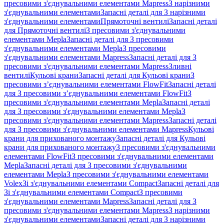
пресовими з'єднувальними елементами Mapress
З нарізними
з'єднувальними елементами
Запасні деталі для З нарізними
з'єднувальними елементами
Прямоточні вентилі
Запасні деталі
для Прямоточні вентилі
З пресовими з'єднувальними
елементами Mepla
Запасні деталі для З пресовими
з'єднувальними елементами Mepla
З пресовими
з'єднувальними елементами Mapress
Запасні деталі для З
пресовими з'єднувальними елементами Mapress
Зливні
вентилі
Кульові крани
Запасні деталі для Кульові крани
З
пресовими з’єднувальними елементами FlowFit
Запасні деталі
для З пресовими з’єднувальними елементами FlowFit
З
пресовими з'єднувальними елементами Mepla
Запасні деталі
для З пресовими з'єднувальними елементами Mepla
З
пресовими з'єднувальними елементами Mapress
Запасні деталі
для З пресовими з'єднувальними елементами Mapress
Кульові
крани для прихованого монтажу
Запасні деталі для Кульові
крани для прихованого монтажу
З пресовими з'єднувальними
елементами FlowFit
З пресовими з'єднувальними елементами
Mepla
Запасні деталі для З пресовими з'єднувальними
елементами Mepla
З пресовими з'єднувальними елементами
Volex
Зі з'єднувальними елементами Compact
Запасні деталі для
Зі з'єднувальними елементами Compact
З пресовими
з'єднувальними елементами Mapress
Запасні деталі для З
пресовими з'єднувальними елементами Mapress
З нарізними
з'єднувальними елементами
Запасні деталі для З нарізними