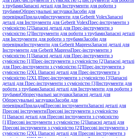
для Прес-інструменти з сумісністю [2]
Інструменти для роботи
з трубами
Запасні деталі для Інструменти для роботи з
трубами
Обпресувальні заглушки
Засоби для
перевірки
Приладдя
Інструменти для Geberit Volex
Запасні
деталі для Інструменти для Geberit Volex
Прес-інструменти з
сумісністю [2]
Запасні деталі для Прес-інструменти з
сумісністю [2]
Інструменти для роботи з трубами
Запасні деталі
для Інструменти для роботи з трубами
Засоби для
перевірки
Інструменти для Geberit Mapress
Запасні деталі для
Інструменти для Geberit Mapress
Прес-інструменти з
сумісністю [1]
Запасні деталі для Прес-інструменти з
сумісністю [1]
Прес-інструменти з сумісністю [2]
Запасні деталі
для Прес-інструменти з сумісністю [2]
Прес-інструменти з
сумісністю [2XL]
Запасні деталі для Прес-інструменти з
сумісністю [2XL]
Прес-інструменти з сумісністю [3]
Запасні
деталі для Прес-інструменти з сумісністю [3]
Інструменти для
роботи з трубами
Запасні деталі для Інструменти для роботи з
трубами
Обпресувальні заглушки
Запасні деталі для
Обпресувальні заглушки
Засоби для
перевірки
Приладдя
Пресові інструменти
Запасні деталі для
Пресові інструменти
Пресові інструменти з сумісністю
[1]
Запасні деталі для Пресові інструменти з сумісністю
[1]
Пресові інструменти з сумісністю [2]
Запасні деталі для
Пресові інструменти з сумісністю [2]
Пресові інструменти з
сумісністю [2XL]
Запасні деталі для Пресові інструменти з