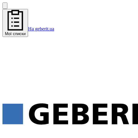
На geberit.ua
Мої списки