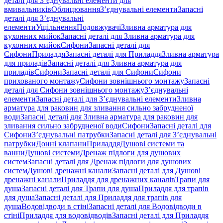
деталі для З’єднувальні елементи для
вмивальників
Облицювання
З’єднувальні елементи
Запасні
деталі для З’єднувальні
елементи
Ущільнення
Подовжувачі
Зливна арматура для
кухонних мийок
Запасні деталі для Зливна арматура для
кухонних мийок
Сифони
Запасні деталі для
Сифони
Приладдя
Запасні деталі для Приладдя
Зливна арматура
для приладів
Запасні деталі для Зливна арматура для
приладів
Сифони
Запасні деталі для Сифони
Сифони
прихованого монтажу
Сифони зовнішнього монтажу
Запасні
деталі для Сифони зовнішнього монтажу
З’єднувальні
елементи
Запасні деталі для З’єднувальні елементи
Зливна
арматура для раковин для зливання сильно забрудненої
води
Запасні деталі для Зливна арматура для раковин для
зливання сильно забрудненої води
Сифони
Запасні деталі для
Сифони
З’єднувальні патрубки
Запасні деталі для З’єднувальні
патрубки
Донні клапани
Приладдя
Душові системи та
ванни
Душові системи
Дренаж підлоги для душових
систем
Запасні деталі для Дренаж підлоги для душових
систем
Душові дренажні канали
Запасні деталі для Душові
дренажні канали
Приладдя для дренажних каналів
Трапи для
душа
Запасні деталі для Трапи для душа
Приладдя для трапів
для душа
Запасні деталі для Приладдя для трапів для
душа
Водовідводи в стіні
Запасні деталі для Водовідводи в
стіні
Приладдя для водовідводів
Запасні деталі для Приладдя