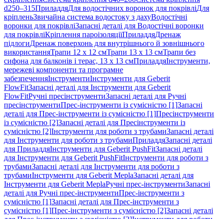
d250–315
Приладдя
Для водостічних воронок для покрівлі
Для
кріплень
Звичайна система водостоку з даху
Водостічні
воронки для покрівлі
Запасні деталі для Водостічні воронки
для покрівлі
Кріплення пароізоляції
Приладдя
Дренаж
підлоги
Дренаж поверхонь для внутрішнього й зовнішнього
використання
Трапи 12 x 12 см
Трапи 13 x 13 см
Трапи без
сифона для балконів і терас, 13 x 13 см
Приладдя
Інструменти,
мережеві компоненти та програмне
забезпечення
Інструменти
Інструменти для Geberit
FlowFit
Запасні деталі для Інструменти для Geberit
FlowFit
Ручні пресінструменти
Запасні деталі для Ручні
пресінструменти
Прес-інструменти із сумісністю [1]
Запасні
деталі для Прес-інструменти із сумісністю [1]
Пресінструменти
із сумісністю [2]
Запасні деталі для Пресінструменти із
сумісністю [2]
Інструменти для роботи з трубами
Запасні деталі
для Інструменти для роботи з трубами
Приладдя
Запасні деталі
для Приладдя
Інструменти для Geberit PushFit
Запасні деталі
для Інструменти для Geberit PushFit
Інструменти для роботи з
трубами
Запасні деталі для Інструменти для роботи з
трубами
Інструменти для Geberit Mepla
Запасні деталі для
Інструменти для Geberit Mepla
Ручні прес-інструменти
Запасні
деталі для Ручні прес-інструменти
Прес-інструменти з
сумісністю [1]
Запасні деталі для Прес-інструменти з
сумісністю [1]
Прес-інструменти з сумісністю [2]
Запасні деталі