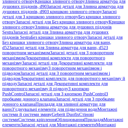
зливного отвору
Кришки зливного отвору
Зливна арматура для
душових піддонів, d90
Запасні деталі для Зливна арматура для
душових піддонів, d90
З кришкою зливного отвору
Запасні
деталі для З кришкою зливного отвору
Без кришки зливного
отвору
Запасні деталі для Без кришки зливного отвору
Кришки
зливного отвору
Зливна арматура для душових піддонів
Sestra
Запасні деталі для Зливна арматура для душових
піддонів Sestra
Без кришки зливного отвору
Запасні деталі для
Без кришки зливного отвору
Зливна арматура для ванн,
d52
Запасні деталі для Зливна арматура для ванн, d52
З
поворотним механізмом
Запасні деталі для З поворотним
механізмом
Декоративні комплекти для поворотного
механізму
Запасні деталі для Декоративні комплекти для
поворотного механізму
З поворотним механізмом і
підводом
Запасні деталі для З поворотним механізмом і
підводом
Декоративні комплекти для поворотного механізму й
підводу
Запасні деталі для Декоративні комплекти для
поворотного механізму й підводу
З кнопкою
PushControl
Запасні деталі для З кнопкою PushControl
З
пробками донного клапана
Запасні деталі для З пробками
донного клапана
Приладдя для зливної арматури для
ванн
З’єднувальні елементи для підведення води
Монтажні
системи й системи змиву
Geberit Duofix
Стінові
системи
Системи кріплення
Облицювання
Приладдя
Монтажні
елементи
Запасні деталі для Монтажні елементи
Монтажні