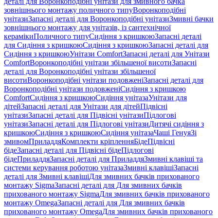
деталі для Воронкоподібні унітази для змивного бачка
зовнішнього монтажу поличного типу
Воронкоподібні
унітази
Запасні деталі для Воронкоподібні унітази
Змивні бачки
зовнішнього монтажу для унітазів, із сантехнічної
кераміки
Поличного типу
Сидіння з кришкою
Запасні деталі
для Сидіння з кришкою
Сидіння з кришкою
Запасні деталі для
Сидіння з кришкою
Унітази Comfort
Запасні деталі для Унітази
Comfort
Воронкоподібні унітази збільшеної висоти
Запасні
деталі для Воронкоподібні унітази збільшеної
висоти
Воронкоподібні унітази подовжені
Запасні деталі для
Воронкоподібні унітази подовжені
Сидіння з кришкою
Comfort
Сидіння з кришкою
Сидіння унітаза
Унітази для
дітей
Запасні деталі для Унітази для дітей
Підвісні
унітази
Запасні деталі для Підвісні унітази
Підлогові
унітази
Запасні деталі для Підлогові унітази
Дитячі сидіння з
кришкою
Сидіння з кришкою
Сидіння унітаза
Чаші Генуя
Зі
змивом
Приладдя
Комплекти кріплення
Біде
Підвісні
біде
Запасні деталі для Підвісні біде
Підлогові
біде
Приладдя
Запасні деталі для Приладдя
Змивні клавіші та
системи керування роботою унітаза
Змивні клавіші
Запасні
деталі для Змивні клавіші
Для змивних бачків прихованого
монтажу Sigma
Запасні деталі для Для змивних бачків
прихованого монтажу Sigma
Для змивних бачків прихованого
монтажу Omega
Запасні деталі для Для змивних бачків
прихованого монтажу Omega
Для змивних бачків прихованого