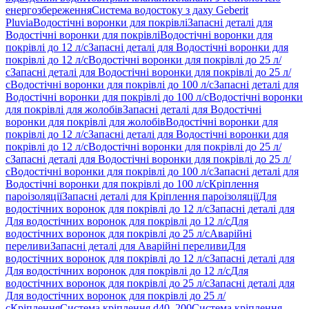
енергозбереження
Система водостоку з даху Geberit
Pluvia
Водостічні воронки для покрівлі
Запасні деталі для
Водостічні воронки для покрівлі
Водостічні воронки для
покрівлі до 12 л/с
Запасні деталі для Водостічні воронки для
покрівлі до 12 л/с
Водостічні воронки для покрівлі до 25 л/
с
Запасні деталі для Водостічні воронки для покрівлі до 25 л/
с
Водостічні воронки для покрівлі до 100 л/с
Запасні деталі для
Водостічні воронки для покрівлі до 100 л/с
Водостічні воронки
для покрівлі для жолобів
Запасні деталі для Водостічні
воронки для покрівлі для жолобів
Водостічні воронки для
покрівлі до 12 л/с
Запасні деталі для Водостічні воронки для
покрівлі до 12 л/с
Водостічні воронки для покрівлі до 25 л/
с
Запасні деталі для Водостічні воронки для покрівлі до 25 л/
с
Водостічні воронки для покрівлі до 100 л/с
Запасні деталі для
Водостічні воронки для покрівлі до 100 л/с
Кріплення
пароізоляції
Запасні деталі для Кріплення пароізоляції
Для
водостічних воронок для покрівлі до 12 л/с
Запасні деталі для
Для водостічних воронок для покрівлі до 12 л/с
Для
водостічних воронок для покрівлі до 25 л/с
Аварійні
переливи
Запасні деталі для Аварійні переливи
Для
водостічних воронок для покрівлі до 12 л/с
Запасні деталі для
Для водостічних воронок для покрівлі до 12 л/с
Для
водостічних воронок для покрівлі до 25 л/с
Запасні деталі для
Для водостічних воронок для покрівлі до 25 л/
с
Кріплення
Система кріплення d40–200
Система кріплення