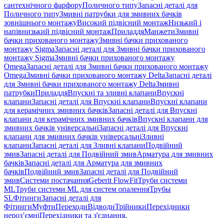
сантехнічного фарфору
Поличного типу
Запасні деталі для
Поличного типу
Змивні патрубки для змивних бачків
зовнішнього монтажу
Високий підвісний монтаж
Низький і
напівнизький підвісний монтаж
Приладдя
Манжети
Змивні
бачки прихованого монтажу
Змивні бачки прихованого
монтажу Sigma
Запасні деталі для Змивні бачки прихованого
монтажу Sigma
Змивні бачки прихованого монтажу
Omega
Запасні деталі для Змивні бачки прихованого монтажу
Omega
Змивні бачки прихованого монтажу Delta
Запасні деталі
для Змивні бачки прихованого монтажу Delta
Змивні
патрубки
Приладдя
Впускні та зливні клапани
Впускні
клапани
Запасні деталі для Впускні клапани
Впускні клапани
для керамічних змивних бачків
Запасні деталі для Впускні
клапани для керамічних змивних бачків
Впускні клапани для
змивних бачків універсальні
Запасні деталі для Впускні
клапани для змивних бачків універсальні
Зливні
клапани
Запасні деталі для Зливні клапани
Подвійний
змив
Запасні деталі для Подвійний змив
Арматура для змивних
бачкiв
Запасні деталі для Арматура для змивних
бачкiв
Подвійний змив
Запасні деталі для Подвійний
змив
Системи постачання
Geberit FlowFit
Труби системи
ML
Труби системи ML для систем опалення
Трубы
SL
Фітинги
Запасні деталі для
Фітинги
Муфти
Переходи
Відводи
Трійники
Перехідники
нероз’ємні
Перехідники та з'єднання,