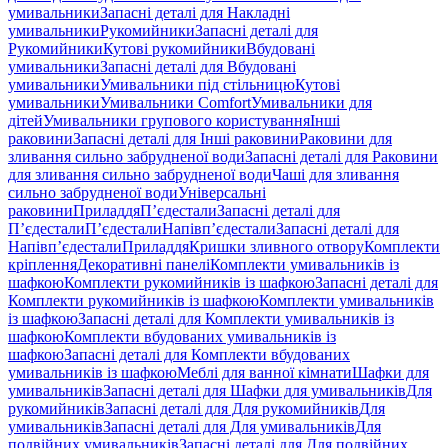
умивальники
Запасні деталі для Накладні
умивальники
Рукомийники
Запасні деталі для
Рукомийники
Кутові рукомийники
Вбудовані
умивальники
Запасні деталі для Вбудовані
умивальники
Умивальники під стільницю
Кутові
умивальники
Умивальники Comfort
Умивальники для
дітей
Умивальники групового користування
Інші
раковини
Запасні деталі для Інші раковини
Раковини для
зливання сильно забрудненої води
Запасні деталі для Раковини
для зливання сильно забрудненої води
Чаші для зливання
сильно забрудненої води
Універсальні
раковини
Приладдя
П’єдестали
Запасні деталі для
П’єдестали
П’єдестали
Напівп’єдестали
Запасні деталі для
Напівп’єдестали
Приладдя
Кришки зливного отвору
Комплекти
кріплення
Декоративні панелі
Комплекти умивальників із
шафкою
Комплекти рукомийників із шафкою
Запасні деталі для
Комплекти рукомийників із шафкою
Комплекти умивальників
із шафкою
Запасні деталі для Комплекти умивальників із
шафкою
Комплекти вбудованих умивальників із
шафкою
Запасні деталі для Комплекти вбудованих
умивальників із шафкою
Меблі для ванної кімнати
Шафки для
умивальників
Запасні деталі для Шафки для умивальників
Для
рукомийників
Запасні деталі для Для рукомийників
Для
умивальників
Запасні деталі для Для умивальників
Для
подвійних умивальників
Запасні деталі для Для подвійних