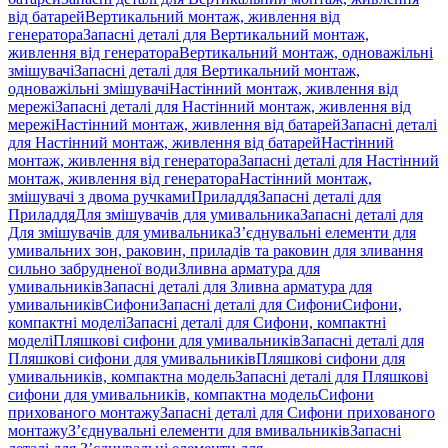
від батарей
Вертикальний монтаж, живлення від
генератора
Запасні деталі для Вертикальний монтаж,
живлення від генератора
Вертикальний монтаж, одноважільні
змішувачі
Запасні деталі для Вертикальний монтаж,
одноважільні змішувачі
Настінний монтаж, живлення від
мережі
Запасні деталі для Настінний монтаж, живлення від
мережі
Настінний монтаж, живлення від батарей
Запасні деталі
для Настінний монтаж, живлення від батарей
Настінний
монтаж, живлення від генератора
Запасні деталі для Настінний
монтаж, живлення від генератора
Настінний монтаж,
змішувачі з двома ручками
Приладдя
Запасні деталі для
Приладдя
Для змішувачів для умивальника
Запасні деталі для
Для змішувачів для умивальника
З’єднувальні елементи для
умивальних зон, раковин, приладів та раковин для зливання
сильно забрудненої води
Зливна арматура для
умивальників
Запасні деталі для Зливна арматура для
умивальників
Сифони
Запасні деталі для Сифони
Сифони,
компактні моделі
Запасні деталі для Сифони, компактні
моделі
Пляшкові сифони для умивальників
Запасні деталі для
Пляшкові сифони для умивальників
Пляшкові сифони для
умивальників, компактна модель
Запасні деталі для Пляшкові
сифони для умивальників, компактна модель
Сифони
прихованого монтажу
Запасні деталі для Сифони прихованого
монтажу
З’єднувальні елементи для вмивальників
Запасні