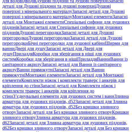
для водовідводів
Душові піддони та душові поверхні
Запасні
деталі для Душові піддони та душові поверхні
Душові
поверхні з мінерального матеріалу
Запасні деталі для Душові
поверхні з мінерального матеріалу
Монтажні елементи
Запасні
деталі для Монтажні елементи
Спеціальні сифони для душових
піддонів
Запасні деталі для Спеціальні сифони для душових
піддонів
Душові перегородки
Запасні деталі для Душові
перегородки
Душові перегородки
Запасні деталі для Душові
перегородки
Бічні перегородки для душової кабіни
Ширми для
ванни
Двері для душу
Запасні деталі для Двері для
душу
Приладдя
Коробки для зберігання в ніші для душових
систем
Коробки для зберігання в ніші
Приладдя
Ванни
Ванни із
санітарного акрилу
Запасні деталі для Ванни із санітарного
акрилу
Ванни прямокутні
Запасні деталі для Ванни
прямокутні
Монтажні елементи
Запасні деталі для Монтажні
елементи
Комплекти ніжок і комплекти траверс і анкерів для
кріплення до стіни
Запасні деталі для Комплекти ніжок і
комплекти траверс і анкерів для кріплення до
стіни
З’єднувальні елементи для душових систем і ванн
Зливна
арматура для душових піддонів, d52
Запасні деталі для Зливна
арматура для душових піддонів, d52
Без кришки зливного
отвору
Запасні деталі для Без кришки зливного отвору
Кришки
зливного отвору
Зливна арматура для душових піддонів,
d62
Запасні деталі для Зливна арматура для душових піддонів,
d62
Без кришки зливного отвору
Запасні деталі для Без кришки