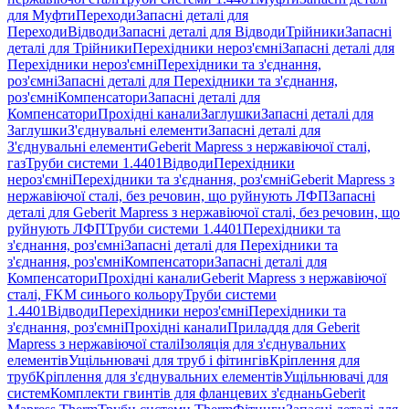
для Муфти
Переходи
Запасні деталі для
Переходи
Відводи
Запасні деталі для Відводи
Трійники
Запасні
деталі для Трійники
Перехідники нероз'ємні
Запасні деталі для
Перехідники нероз'ємні
Перехідники та з'єднання,
роз'ємні
Запасні деталі для Перехідники та з'єднання,
роз'ємні
Компенсатори
Запасні деталі для
Компенсатори
Прохідні канали
Заглушки
Запасні деталі для
Заглушки
З'єднувальні елементи
Запасні деталі для
З'єднувальні елементи
Geberit Mapress з нержавіючої сталі,
газ
Труби системи 1.4401
Відводи
Перехідники
нероз'ємні
Перехідники та з'єднання, роз'ємні
Geberit Mapress з
нержавіючої сталі, без речовин, що руйнують ЛФП
Запасні
деталі для Geberit Mapress з нержавіючої сталі, без речовин, що
руйнують ЛФП
Труби системи 1.4401
Перехідники та
з'єднання, роз'ємні
Запасні деталі для Перехідники та
з'єднання, роз'ємні
Компенсатори
Запасні деталі для
Компенсатори
Прохідні канали
Geberit Mapress з нержавіючої
сталі, FKM синього кольору
Труби системи
1.4401
Відводи
Перехідники нероз'ємні
Перехідники та
з'єднання, роз'ємні
Прохідні канали
Приладдя для Geberit
Mapress з нержавіючої сталі
Ізоляція для з'єднувальних
елементів
Ущільнювачі для труб і фітингів
Кріплення для
труб
Кріплення для з'єднувальних елементів
Ущільнювачі для
систем
Комплекти гвинтів для фланцевих з'єднань
Geberit