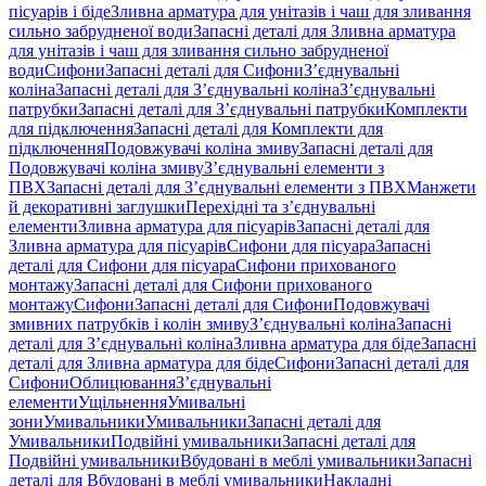
пісуарів і біде
Зливна арматура для унітазів і чаш для зливання
сильно забрудненої води
Запасні деталі для Зливна арматура
для унітазів і чаш для зливання сильно забрудненої
води
Сифони
Запасні деталі для Сифони
З’єднувальні
коліна
Запасні деталі для З’єднувальні коліна
З’єднувальні
патрубки
Запасні деталі для З’єднувальні патрубки
Комплекти
для підключення
Запасні деталі для Комплекти для
підключення
Подовжувачі коліна змиву
Запасні деталі для
Подовжувачі коліна змиву
З’єднувальні елементи з
ПВХ
Запасні деталі для З’єднувальні елементи з ПВХ
Манжети
й декоративні заглушки
Перехідні та з’єднувальні
елементи
Зливна арматура для пісуарів
Запасні деталі для
Зливна арматура для пісуарів
Сифони для пісуара
Запасні
деталі для Сифони для пісуара
Сифони прихованого
монтажу
Запасні деталі для Сифони прихованого
монтажу
Сифони
Запасні деталі для Сифони
Подовжувачі
змивних патрубків і колін змиву
З’єднувальні коліна
Запасні
деталі для З’єднувальні коліна
Зливна арматура для біде
Запасні
деталі для Зливна арматура для біде
Сифони
Запасні деталі для
Сифони
Облицювання
З’єднувальні
елементи
Ущільнення
Умивальні
зони
Умивальники
Умивальники
Запасні деталі для
Умивальники
Подвійні умивальники
Запасні деталі для
Подвійні умивальники
Вбудовані в меблі умивальники
Запасні
деталі для Вбудовані в меблі умивальники
Накладні