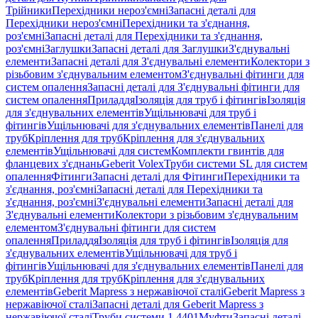
Трійники
Перехідники нероз'ємні
Запасні деталі для
Перехідники нероз'ємні
Перехідники та з'єднання,
роз'ємні
Запасні деталі для Перехідники та з'єднання,
роз'ємні
Заглушки
Запасні деталі для Заглушки
З'єднувальні
елементи
Запасні деталі для З'єднувальні елементи
Колектори з
різьбовим з'єднувальним елементом
З'єднувальні фітинги для
систем опалення
Запасні деталі для З'єднувальні фітинги для
систем опалення
Приладдя
Ізоляція для труб і фітингів
Ізоляція
для з'єднувальних елементів
Ущільнювачі для труб і
фітингів
Ущільнювачі для з'єднувальних елементів
Панелі для
труб
Кріплення для труб
Кріплення для з'єднувальних
елементів
Ущільнювачі для систем
Комплекти гвинтів для
фланцевих з'єднань
Geberit Volex
Труби системи SL для систем
опалення
Фітинги
Запасні деталі для Фітинги
Перехідники та
з'єднання, роз'ємні
Запасні деталі для Перехідники та
з'єднання, роз'ємні
З'єднувальні елементи
Запасні деталі для
З'єднувальні елементи
Колектори з різьбовим з'єднувальним
елементом
З'єднувальні фітинги для систем
опалення
Приладдя
Ізоляція для труб і фітингів
Ізоляція для
з'єднувальних елементів
Ущільнювачі для труб і
фітингів
Ущільнювачі для з'єднувальних елементів
Панелі для
труб
Кріплення для труб
Кріплення для з'єднувальних
елементів
Geberit Mapress з нержавіючої сталі
Geberit Mapress з
нержавіючої сталі
Запасні деталі для Geberit Mapress з
нержавіючої сталі
Труби системи 1.4401
Муфти
Запасні деталі