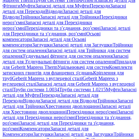
Mapress Therm
Труби системи Therm
Фітинги
Запасні деталі для
Фітинги
Муфти
Запасні деталі для Муфти
Переходи
Запасні
деталі для Переходи
Відводи
Запасні деталі для
Відводи
Трійники
Запасні деталі для Трійники
Перехідники
нероз’ємні
Запасні деталі для Перехідники
нероз’ємні
Перехідники та з’єднання, роз’ємні
Запасні деталі
для Перехідники та з’єднання, роз’ємні
Осьові
компенсатори
Запасні деталі для Осьові
компенсатори
Заглушки
Запасні деталі для Заглушки
Трійники
для систем опалення
Запасні деталі для Трійники для систем
опалення
З'єднувальні фітинги для систем опалення
Запасні
деталі для З'єднувальні фітинги для систем опалення
Приладдя
для Geberit Mapress Therm
Ущільнювачі для систем
Комплекти
затискних гвинтів для фланцевих з'єднань
Кріплення для
труб
Geberit Mapress з вуглецевої сталі
Geberit Mapress з
вуглецевої сталі
Запасні деталі для Geberit Mapress з вуглецевої
сталі
Труби системи 1.0034
Труби системи 1.0215
Муфти
Запасні
деталі для Муфти
Переходи
Запасні деталі для
Переходи
Відводи
Запасні деталі для Відводи
Трійники
Запасні
деталі для Трійники
Хрестовини двоплощинні
Запасні деталі
для Хрестовини двоплощинні
Перехідники нероз'ємні
Запасні
деталі для Перехідники нероз'ємні
Перехідники та з'єднання,
роз'ємні
Запасні деталі для Перехідники та з'єднання,
роз'ємні
Компенсатори
Запасні деталі для
Компенсатори
Заглушки
Запасні деталі для Заглушки
Трійники