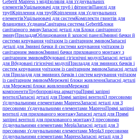
Geberit Mapress з міді
Ізоляція для з'єднувальних
елементів
Ущільнювачі для труб і фітингів
Панелі для
труб
Кріплення для труб
Кріплення для з'єднувальних
елементів
Ущільнювачі для систем
Комплекти гвинтів для
фланцевих з'єднань
Санітарна система Geberit
Блоки
санітарного змиву
Запасні деталі для Блоки санітарного
змиву
Приладдя
Облицювання й захисні панелі
Змивні бачки й
системи керування унітазом із санітарним змивом
Запасні
деталі для Змивні бачки й системи керування унітазом із
санітарним змивом
Змивні бачки прихованого монтажу з
санітарним змивом
Вбудовані гігієнічні модулі
Запасні деталі
для Вбудовані гігієнічні модулі
Приладдя для змивних бачків і
систем керування унітазом із санітарним змивом
Запасні деталі
для Приладдя для змивних бачків і систем керування унітазом
із санітарним змивом
Мережеві блоки живлення
Запасні деталі
для Мережеві блоки живлення
Мережеві
компоненти
Трубопровідна арматура
Прямі запірні
вентилі
Запасні деталі для Прямі запірні вентилі
З пресовими
з'єднувальними елементами Mapress
Запасні деталі для З
пресовими з'єднувальними елементами Mapress
Прямі запірні
вентилі для прихованого монтажу
Запасні деталі для Прямі
запірні вентилі для прихованого монтажу
З пресовими
з'єднувальними елементами Mepla
Запасні деталі для З
пресовими з'єднувальними елементами Mepla
З пресовими
з'єднувальними елементами Mapress
Запасні деталі для З