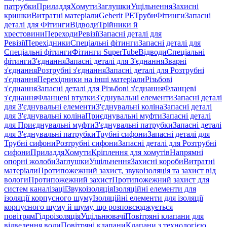
патрубки
Приладдя
Хомути
Заглушки
Ущільнення
Захисні
кришки
Витратні матеріали
Geberit PE
Труби
Фітинги
Запасні
деталі для Фітинги
Відводи
Трійники й
хрестовини
Переходи
Ревізії
Запасні деталі для
Ревізії
Перехідники
Спеціальні фітинги
Запасні деталі для
Спеціальні фітинги
Фітинги SuperTube
Відводи
Спеціальні
фітинги
З'єднання
Запасні деталі для З'єднання
Зварні
з'єднання
Розтрубні з'єднання
Запасні деталі для Розтрубні
з'єднання
Перехідники на інші матеріали
Різьбові
з'єднання
Запасні деталі для Різьбові з'єднання
Фланцеві
з'єднання
Фланцеві втулки
З'єднувальні елементи
Запасні деталі
для З'єднувальні елементи
З'єднувальні коліна
Запасні деталі
для З'єднувальні коліна
Приєднувальні муфти
Запасні деталі
для Приєднувальні муфти
З'єднувальні патрубки
Запасні деталі
для З'єднувальні патрубки
Трубні сифони
Запасні деталі для
Трубні сифони
Розтрубні сифони
Запасні деталі для Розтрубні
сифони
Приладдя
Хомути
Кріплення для хомутів
Напрямні
опорні жолоби
Заглушки
Ущільнення
Захисні короби
Витратні
матеріали
Протипожежний захист, звукоізоляція та захист від
вологи
Протипожежний захист
Протипожежний захист для
систем каналізації
Звукоізоляція
Ізоляційні елементи для
ізоляції корпусного шуму
Ізоляційні елементи для ізоляції
корпусного шуму й шуму, що розповсюджується
повітрям
Гідроізоляція
Ущільнювачі
Повітряні клапани для
відведення води
Повітряні клапани
Клапани з технологією