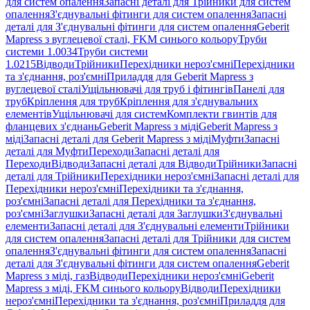
для систем опалення
Запасні деталі для Трійники для систем
опалення
З'єднувальні фітинги для систем опалення
Запасні
деталі для З'єднувальні фітинги для систем опалення
Geberit
Mapress з вуглецевої сталі, FKM синього кольору
Труби
системи 1.0034
Труби системи
1.0215
Відводи
Трійники
Перехідники нероз'ємні
Перехідники
та з'єднання, роз'ємні
Приладдя для Geberit Mapress з
вуглецевої сталі
Ущільнювачі для труб і фітингів
Панелі для
труб
Кріплення для труб
Кріплення для з'єднувальних
елементів
Ущільнювачі для систем
Комплекти гвинтів для
фланцевих з'єднань
Geberit Mapress з міді
Geberit Mapress з
міді
Запасні деталі для Geberit Mapress з міді
Муфти
Запасні
деталі для Муфти
Переходи
Запасні деталі для
Переходи
Відводи
Запасні деталі для Відводи
Трійники
Запасні
деталі для Трійники
Перехідники нероз'ємні
Запасні деталі для
Перехідники нероз'ємні
Перехідники та з'єднання,
роз'ємні
Запасні деталі для Перехідники та з'єднання,
роз'ємні
Заглушки
Запасні деталі для Заглушки
З'єднувальні
елементи
Запасні деталі для З'єднувальні елементи
Трійники
для систем опалення
Запасні деталі для Трійники для систем
опалення
З'єднувальні фітинги для систем опалення
Запасні
деталі для З'єднувальні фітинги для систем опалення
Geberit
Mapress з міді, газ
Відводи
Перехідники нероз'ємні
Geberit
Mapress з міді, FKM синього кольору
Відводи
Перехідники
нероз'ємні
Перехідники та з'єднання, роз'ємні
Приладдя для