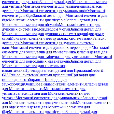
елементи для унітазів
Запасні деталі для Монтажні елементи
для унітазів
Монтажні елементи для умивальників
Запасні
деталі для Монтажні елементи для умивальників
Монтажні
елементи для біде
Запасні деталі для Монтажні елементи для
біде
Монтажні елементи для пісуарів
Запасні деталі для
Монтажні елементи для пісуарів
Монтажні елементи для
душових систем з водовідводом у стіні
Запасні деталі для
Монтажні елементи для душових систем з водовідводом у
стіні
Монтажні елементи для душових систем і ванн
Запасні
деталі для Монтажні елементи для душових систем і
ванн
Монтажні елементи для душових перегородок
Монтажні
елементи для змішувачів для умивальника
Запасні деталі для
Монтажні елементи для змішувачів для умивальника
Монтажні
елементи для консольних навантажень
Запасні деталі для
Монтажні елементи для консольних
навантажень
Приладдя
Запасні деталі для Приладдя
Geberit
GIS
Стінові системи
Системи кріплення
Приладдя для
попереднього збирання
Приладдя для
звукоізоляції
Облицювання
Монтажні елементи
Запасні деталі
для Монтажні елементи
Монтажні елементи для
унітазів
Запасні деталі для Монтажні елементи для
унітазів
Монтажні елементи для умивальників
Запасні деталі
для Монтажні елементи для умивальників
Монтажні елементи
для біде
Запасні деталі для Монтажні елементи для
біде
Монтажні елементи для пісуарів
Запасні деталі для