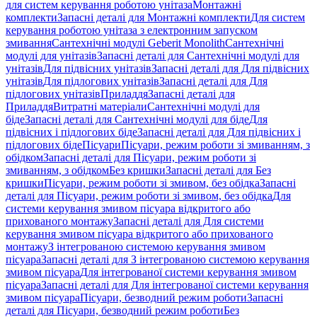
для систем керування роботою унітаза
Монтажні
комплекти
Запасні деталі для Монтажні комплекти
Для систем
керування роботою унітаза з електронним запуском
змивання
Сантехнічні модулі Geberit Monolith
Сантехнічні
модулі для унітазів
Запасні деталі для Сантехнічні модулі для
унітазів
Для підвісних унітазів
Запасні деталі для Для підвісних
унітазів
Для підлогових унітазів
Запасні деталі для Для
підлогових унітазів
Приладдя
Запасні деталі для
Приладдя
Витратні матеріали
Сантехнічні модулі для
біде
Запасні деталі для Сантехнічні модулі для біде
Для
підвісних і підлогових біде
Запасні деталі для Для підвісних і
підлогових біде
Пісуари
Пісуари, режим роботи зі змиванням, з
обідком
Запасні деталі для Пісуари, режим роботи зі
змиванням, з обідком
Без кришки
Запасні деталі для Без
кришки
Пісуари, режим роботи зі змивом, без обідка
Запасні
деталі для Пісуари, режим роботи зі змивом, без обідка
Для
системи керування змивом пісуара відкритого або
прихованого монтажу
Запасні деталі для Для системи
керування змивом пісуара відкритого або прихованого
монтажу
З інтегрованою системою керування змивом
пісуара
Запасні деталі для З інтегрованою системою керування
змивом пісуара
Для інтегрованої системи керування змивом
пісуара
Запасні деталі для Для інтегрованої системи керування
змивом пісуара
Пісуари, безводний режим роботи
Запасні
деталі для Пісуари, безводний режим роботи
Без