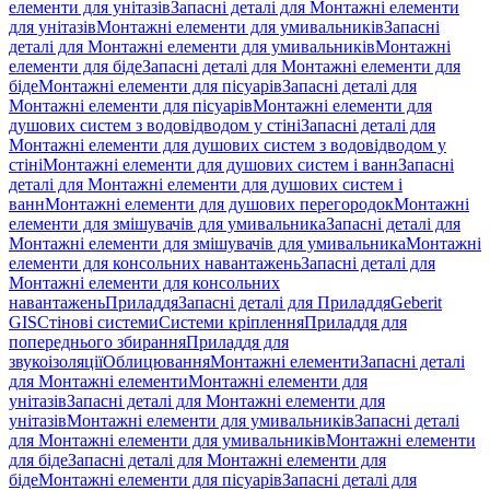
елементи для унітазів
Запасні деталі для Монтажні елементи
для унітазів
Монтажні елементи для умивальників
Запасні
деталі для Монтажні елементи для умивальників
Монтажні
елементи для біде
Запасні деталі для Монтажні елементи для
біде
Монтажні елементи для пісуарів
Запасні деталі для
Монтажні елементи для пісуарів
Монтажні елементи для
душових систем з водовідводом у стіні
Запасні деталі для
Монтажні елементи для душових систем з водовідводом у
стіні
Монтажні елементи для душових систем і ванн
Запасні
деталі для Монтажні елементи для душових систем і
ванн
Монтажні елементи для душових перегородок
Монтажні
елементи для змішувачів для умивальника
Запасні деталі для
Монтажні елементи для змішувачів для умивальника
Монтажні
елементи для консольних навантажень
Запасні деталі для
Монтажні елементи для консольних
навантажень
Приладдя
Запасні деталі для Приладдя
Geberit
GIS
Стінові системи
Системи кріплення
Приладдя для
попереднього збирання
Приладдя для
звукоізоляції
Облицювання
Монтажні елементи
Запасні деталі
для Монтажні елементи
Монтажні елементи для
унітазів
Запасні деталі для Монтажні елементи для
унітазів
Монтажні елементи для умивальників
Запасні деталі
для Монтажні елементи для умивальників
Монтажні елементи
для біде
Запасні деталі для Монтажні елементи для
біде
Монтажні елементи для пісуарів
Запасні деталі для