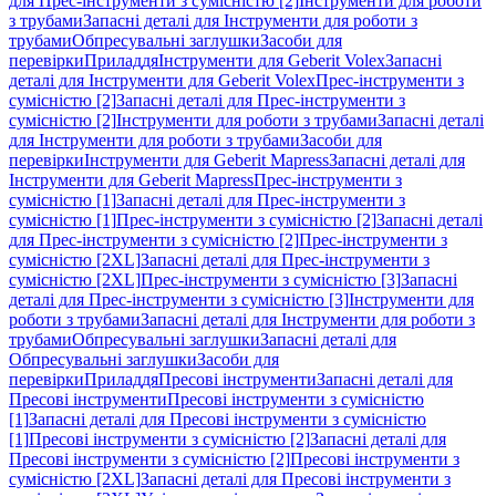
для Прес-інструменти з сумісністю [2]
Інструменти для роботи
з трубами
Запасні деталі для Інструменти для роботи з
трубами
Обпресувальні заглушки
Засоби для
перевірки
Приладдя
Інструменти для Geberit Volex
Запасні
деталі для Інструменти для Geberit Volex
Прес-інструменти з
сумісністю [2]
Запасні деталі для Прес-інструменти з
сумісністю [2]
Інструменти для роботи з трубами
Запасні деталі
для Інструменти для роботи з трубами
Засоби для
перевірки
Інструменти для Geberit Mapress
Запасні деталі для
Інструменти для Geberit Mapress
Прес-інструменти з
сумісністю [1]
Запасні деталі для Прес-інструменти з
сумісністю [1]
Прес-інструменти з сумісністю [2]
Запасні деталі
для Прес-інструменти з сумісністю [2]
Прес-інструменти з
сумісністю [2XL]
Запасні деталі для Прес-інструменти з
сумісністю [2XL]
Прес-інструменти з сумісністю [3]
Запасні
деталі для Прес-інструменти з сумісністю [3]
Інструменти для
роботи з трубами
Запасні деталі для Інструменти для роботи з
трубами
Обпресувальні заглушки
Запасні деталі для
Обпресувальні заглушки
Засоби для
перевірки
Приладдя
Пресові інструменти
Запасні деталі для
Пресові інструменти
Пресові інструменти з сумісністю
[1]
Запасні деталі для Пресові інструменти з сумісністю
[1]
Пресові інструменти з сумісністю [2]
Запасні деталі для
Пресові інструменти з сумісністю [2]
Пресові інструменти з
сумісністю [2XL]
Запасні деталі для Пресові інструменти з