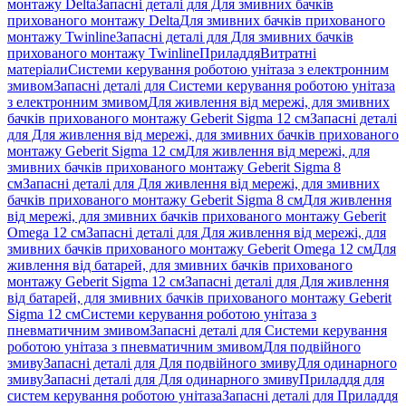
монтажу Delta
Запасні деталі для Для змивних бачків
прихованого монтажу Delta
Для змивних бачків прихованого
монтажу Twinline
Запасні деталі для Для змивних бачків
прихованого монтажу Twinline
Приладдя
Витратні
матеріали
Системи керування роботою унітаза з електронним
змивом
Запасні деталі для Системи керування роботою унітаза
з електронним змивом
Для живлення від мережі, для змивних
бачків прихованого монтажу Geberit Sigma 12 см
Запасні деталі
для Для живлення від мережі, для змивних бачків прихованого
монтажу Geberit Sigma 12 см
Для живлення від мережі, для
змивних бачків прихованого монтажу Geberit Sigma 8
см
Запасні деталі для Для живлення від мережі, для змивних
бачків прихованого монтажу Geberit Sigma 8 см
Для живлення
від мережі, для змивних бачків прихованого монтажу Geberit
Omega 12 см
Запасні деталі для Для живлення від мережі, для
змивних бачків прихованого монтажу Geberit Omega 12 см
Для
живлення від батарей, для змивних бачків прихованого
монтажу Geberit Sigma 12 см
Запасні деталі для Для живлення
від батарей, для змивних бачків прихованого монтажу Geberit
Sigma 12 см
Системи керування роботою унітаза з
пневматичним змивом
Запасні деталі для Системи керування
роботою унітаза з пневматичним змивом
Для подвійного
змиву
Запасні деталі для Для подвійного змиву
Для одинарного
змиву
Запасні деталі для Для одинарного змиву
Приладдя для
систем керування роботою унітаза
Запасні деталі для Приладдя