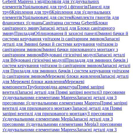
Geberit Mapress з міді
Ізоляція для з'єднувальних
елементів
Ущільнювачі для труб і фітингів
Панелі для
труб
Кріплення для труб
Кріплення для з'єднувальних
елементів
Ущільнювачі для систем
Комплекти гвинтів для
фланцевих з'єднань
Санітарна система Geberit
Блоки
санітарного змиву
Запасні деталі для Блоки санітарного
змиву
Приладдя
Облицювання й захисні панелі
Змивні бачки й
системи керування унітазом із санітарним змивом
Запасні
деталі для Змивні бачки й системи керування унітазом із
санітарним змивом
Змивні бачки прихованого монтажу з
санітарним змивом
Вбудовані гігієнічні модулі
Запасні деталі
для Вбудовані гігієнічні модулі
Приладдя для змивних бачків і
систем керування унітазом із санітарним змивом
Запасні деталі
для Приладдя для змивних бачків і систем керування унітазом
із санітарним змивом
Мережеві блоки живлення
Запасні деталі
для Мережеві блоки живлення
Мережеві
компоненти
Трубопровідна арматура
Прямі запірні
вентилі
Запасні деталі для Прямі запірні вентилі
З пресовими
з'єднувальними елементами Mapress
Запасні деталі для З
пресовими з'єднувальними елементами Mapress
Прямі запірні
вентилі для прихованого монтажу
Запасні деталі для Прямі
запірні вентилі для прихованого монтажу
З пресовими
з'єднувальними елементами Mepla
Запасні деталі для З
пресовими з'єднувальними елементами Mepla
З пресовими
з'єднувальними елементами Mapress
Запасні деталі для З