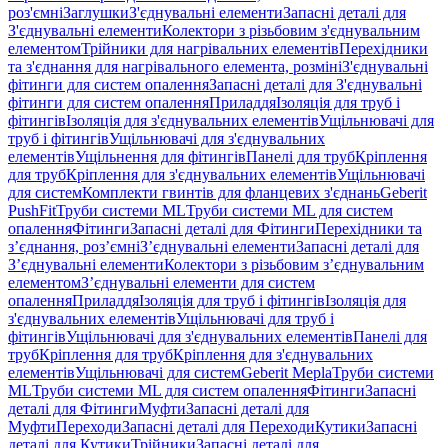
роз'ємні
Заглушки
З'єднувальні елементи
Запасні деталі для
З'єднувальні елементи
Колектори з різьбовим з'єднувальним
елементом
Трійники для нагрівальних елементів
Перехідники
та з'єднання для нагрівального елемента, розміні
З'єднувальні
фітинги для систем опалення
Запасні деталі для З'єднувальні
фітинги для систем опалення
Приладдя
Ізоляція для труб і
фітингів
Ізоляція для з'єднувальних елементів
Ущільнювачі для
труб і фітингів
Ущільнювачі для з'єднувальних
елементів
Ущільнення для фітингів
Панелі для труб
Кріплення
для труб
Кріплення для з'єднувальних елементів
Ущільнювачі
для систем
Комплекти гвинтів для фланцевих з'єднань
Geberit
PushFit
Труби системи ML
Труби системи ML для систем
опалення
Фітинги
Запасні деталі для Фітинги
Перехідники та
з’єднання, роз’ємні
З’єднувальні елементи
Запасні деталі для
З’єднувальні елементи
Колектори з різьбовим з’єднувальним
елементом
З’єднувальні елементи для систем
опалення
Приладдя
Ізоляція для труб і фітингів
Ізоляція для
з'єднувальних елементів
Ущільнювачі для труб і
фітингів
Ущільнювачі для з'єднувальних елементів
Панелі для
труб
Кріплення для труб
Кріплення для з'єднувальних
елементів
Ущільнювачі для систем
Geberit Mepla
Труби системи
ML
Труби системи ML для систем опалення
Фітинги
Запасні
деталі для Фітинги
Муфти
Запасні деталі для
Муфти
Переходи
Запасні деталі для Переходи
Кутики
Запасні
деталі для Кутики
Трійники
Запасні деталі для