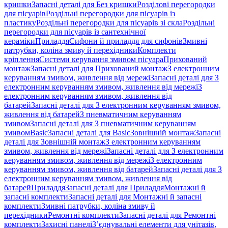
кришки
Запасні деталі для Без кришки
Розділові перегородки
для пісуарів
Роздільні перегородки для пісуарів із
пластику
Роздільні перегородки для пісуарів зі скла
Роздільні
перегородки для пісуарів із сантехнічної
кераміки
Приладдя
Сифони й приладдя для сифонів
Змивні
патрубки, коліна змиву й перехідники
Комплекти
кріплення
Системи керування змивом пісуара
Прихований
монтаж
Запасні деталі для Прихований монтаж
З електронним
керуванням змивом, живлення від мережі
Запасні деталі для З
електронним керуванням змивом, живлення від мережі
З
електронним керуванням змивом, живлення від
батарей
Запасні деталі для З електронним керуванням змивом,
живлення від батарей
З пневматичним керуванням
змивом
Запасні деталі для З пневматичним керуванням
змивом
Basic
Запасні деталі для Basic
Зовнішній монтаж
Запасні
деталі для Зовнішній монтаж
З електронним керуванням
змивом, живлення від мережі
Запасні деталі для З електронним
керуванням змивом, живлення від мережі
З електронним
керуванням змивом, живлення від батарей
Запасні деталі для З
електронним керуванням змивом, живлення від
батарей
Приладдя
Запасні деталі для Приладдя
Монтажні й
запасні комплекти
Запасні деталі для Монтажні й запасні
комплекти
Змивні патрубки, коліна змиву й
перехідники
Ремонтні комплекти
Запасні деталі для Ремонтні
комплекти
Захисні панелі
З’єднувальні елементи для унітазів,