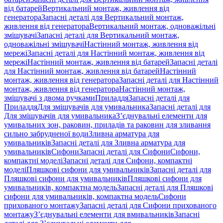
від батарей
Вертикальний монтаж, живлення від
генератора
Запасні деталі для Вертикальний монтаж,
живлення від генератора
Вертикальний монтаж, одноважільні
змішувачі
Запасні деталі для Вертикальний монтаж,
одноважільні змішувачі
Настінний монтаж, живлення від
мережі
Запасні деталі для Настінний монтаж, живлення від
мережі
Настінний монтаж, живлення від батарей
Запасні деталі
для Настінний монтаж, живлення від батарей
Настінний
монтаж, живлення від генератора
Запасні деталі для Настінний
монтаж, живлення від генератора
Настінний монтаж,
змішувачі з двома ручками
Приладдя
Запасні деталі для
Приладдя
Для змішувачів для умивальника
Запасні деталі для
Для змішувачів для умивальника
З’єднувальні елементи для
умивальних зон, раковин, приладів та раковин для зливання
сильно забрудненої води
Зливна арматура для
умивальників
Запасні деталі для Зливна арматура для
умивальників
Сифони
Запасні деталі для Сифони
Сифони,
компактні моделі
Запасні деталі для Сифони, компактні
моделі
Пляшкові сифони для умивальників
Запасні деталі для
Пляшкові сифони для умивальників
Пляшкові сифони для
умивальників, компактна модель
Запасні деталі для Пляшкові
сифони для умивальників, компактна модель
Сифони
прихованого монтажу
Запасні деталі для Сифони прихованого
монтажу
З’єднувальні елементи для вмивальників
Запасні