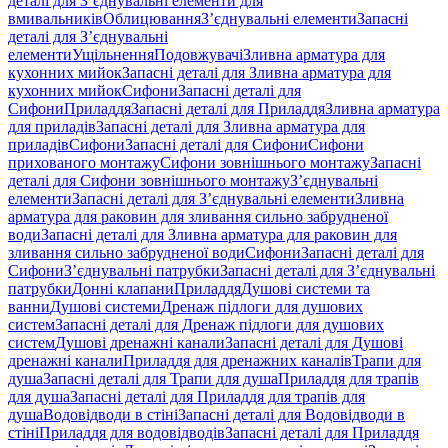
деталі для З’єднувальні елементи для
вмивальників
Облицювання
З’єднувальні елементи
Запасні
деталі для З’єднувальні
елементи
Ущільнення
Подовжувачі
Зливна арматура для
кухонних мийок
Запасні деталі для Зливна арматура для
кухонних мийок
Сифони
Запасні деталі для
Сифони
Приладдя
Запасні деталі для Приладдя
Зливна арматура
для приладів
Запасні деталі для Зливна арматура для
приладів
Сифони
Запасні деталі для Сифони
Сифони
прихованого монтажу
Сифони зовнішнього монтажу
Запасні
деталі для Сифони зовнішнього монтажу
З’єднувальні
елементи
Запасні деталі для З’єднувальні елементи
Зливна
арматура для раковин для зливання сильно забрудненої
води
Запасні деталі для Зливна арматура для раковин для
зливання сильно забрудненої води
Сифони
Запасні деталі для
Сифони
З’єднувальні патрубки
Запасні деталі для З’єднувальні
патрубки
Донні клапани
Приладдя
Душові системи та
ванни
Душові системи
Дренаж підлоги для душових
систем
Запасні деталі для Дренаж підлоги для душових
систем
Душові дренажні канали
Запасні деталі для Душові
дренажні канали
Приладдя для дренажних каналів
Трапи для
душа
Запасні деталі для Трапи для душа
Приладдя для трапів
для душа
Запасні деталі для Приладдя для трапів для
душа
Водовідводи в стіні
Запасні деталі для Водовідводи в
стіні
Приладдя для водовідводів
Запасні деталі для Приладдя