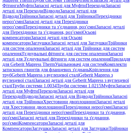
Mapress Therm
Труби системи Therm
Фітинги
Запасні деталі для
Фітинги
Муфти
Запасні деталі для Муфти
Переходи
Запасні
деталі для Переходи
Відводи
Запасні деталі для
Відводи
Трійники
Запасні деталі для Трійники
Перехідники
нероз’ємні
Запасні деталі для Перехідники
нероз’ємні
Перехідники та з’єднання, роз’ємні
Запасні деталі
для Перехідники та з’єднання, роз’ємні
Осьові
компенсатори
Запасні деталі для Осьові
компенсатори
Заглушки
Запасні деталі для Заглушки
Трійники
для систем опалення
Запасні деталі для Трійники для систем
опалення
З'єднувальні фітинги для систем опалення
Запасні
деталі для З'єднувальні фітинги для систем опалення
Приладдя
для Geberit Mapress Therm
Ущільнювачі для систем
Комплекти
затискних гвинтів для фланцевих з'єднань
Кріплення для
труб
Geberit Mapress з вуглецевої сталі
Geberit Mapress з
вуглецевої сталі
Запасні деталі для Geberit Mapress з вуглецевої
сталі
Труби системи 1.0034
Труби системи 1.0215
Муфти
Запасні
деталі для Муфти
Переходи
Запасні деталі для
Переходи
Відводи
Запасні деталі для Відводи
Трійники
Запасні
деталі для Трійники
Хрестовини двоплощинні
Запасні деталі
для Хрестовини двоплощинні
Перехідники нероз'ємні
Запасні
деталі для Перехідники нероз'ємні
Перехідники та з'єднання,
роз'ємні
Запасні деталі для Перехідники та з'єднання,
роз'ємні
Компенсатори
Запасні деталі для
Компенсатори
Заглушки
Запасні деталі для Заглушки
Трійники