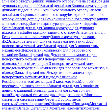
зливного отвору
Кришки зливного отвору
Зливна арматура для
душових піддонів, d90
Запасні деталі для Зливна арматура для
душових піддонів, d90
З кришкою зливного отвору
Запасні
деталі для З кришкою зливного отвору
Без кришки зливного
отвору
Запасні деталі для Без кришки зливного отвору
Кришки
зливного отвору
Зливна арматура для душових піддонів
Sestra
Запасні деталі для Зливна арматура для душових
піддонів Sestra
Без кришки зливного отвору
Запасні деталі для
Без кришки зливного отвору
Зливна арматура для ванн,
d52
Запасні деталі для Зливна арматура для ванн, d52
З
поворотним механізмом
Запасні деталі для З поворотним
механізмом
Декоративні комплекти для поворотного
механізму
Запасні деталі для Декоративні комплекти для
поворотного механізму
З поворотним механізмом і
підводом
Запасні деталі для З поворотним механізмом і
підводом
Декоративні комплекти для поворотного механізму й
підводу
Запасні деталі для Декоративні комплекти для
поворотного механізму й підводу
З кнопкою
PushControl
Запасні деталі для З кнопкою PushControl
З
пробками донного клапана
Запасні деталі для З пробками
донного клапана
Приладдя для зливної арматури для
ванн
З’єднувальні елементи для підведення води
Монтажні
системи й системи змиву
Geberit Duofix
Стінові
системи
Системи кріплення
Облицювання
Приладдя
Монтажні
елементи
Запасні деталі для Монтажні елементи
Монтажні