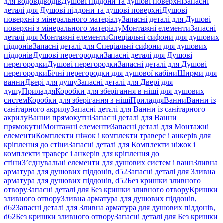
для водовідводів
Душові піддони та душові поверхні
Запасні
деталі для Душові піддони та душові поверхні
Душові
поверхні з мінерального матеріалу
Запасні деталі для Душові
поверхні з мінерального матеріалу
Монтажні елементи
Запасні
деталі для Монтажні елементи
Спеціальні сифони для душових
піддонів
Запасні деталі для Спеціальні сифони для душових
піддонів
Душові перегородки
Запасні деталі для Душові
перегородки
Душові перегородки
Запасні деталі для Душові
перегородки
Бічні перегородки для душової кабіни
Ширми для
ванни
Двері для душу
Запасні деталі для Двері для
душу
Приладдя
Коробки для зберігання в ніші для душових
систем
Коробки для зберігання в ніші
Приладдя
Ванни
Ванни із
санітарного акрилу
Запасні деталі для Ванни із санітарного
акрилу
Ванни прямокутні
Запасні деталі для Ванни
прямокутні
Монтажні елементи
Запасні деталі для Монтажні
елементи
Комплекти ніжок і комплекти траверс і анкерів для
кріплення до стіни
Запасні деталі для Комплекти ніжок і
комплекти траверс і анкерів для кріплення до
стіни
З’єднувальні елементи для душових систем і ванн
Зливна
арматура для душових піддонів, d52
Запасні деталі для Зливна
арматура для душових піддонів, d52
Без кришки зливного
отвору
Запасні деталі для Без кришки зливного отвору
Кришки
зливного отвору
Зливна арматура для душових піддонів,
d62
Запасні деталі для Зливна арматура для душових піддонів,
d62
Без кришки зливного отвору
Запасні деталі для Без кришки