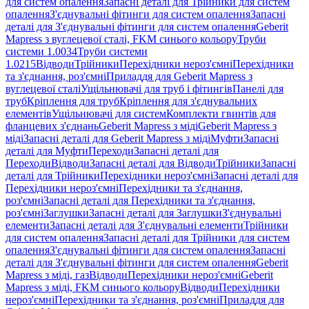
для систем опалення
Запасні деталі для Трійники для систем
опалення
З'єднувальні фітинги для систем опалення
Запасні
деталі для З'єднувальні фітинги для систем опалення
Geberit
Mapress з вуглецевої сталі, FKM синього кольору
Труби
системи 1.0034
Труби системи
1.0215
Відводи
Трійники
Перехідники нероз'ємні
Перехідники
та з'єднання, роз'ємні
Приладдя для Geberit Mapress з
вуглецевої сталі
Ущільнювачі для труб і фітингів
Панелі для
труб
Кріплення для труб
Кріплення для з'єднувальних
елементів
Ущільнювачі для систем
Комплекти гвинтів для
фланцевих з'єднань
Geberit Mapress з міді
Geberit Mapress з
міді
Запасні деталі для Geberit Mapress з міді
Муфти
Запасні
деталі для Муфти
Переходи
Запасні деталі для
Переходи
Відводи
Запасні деталі для Відводи
Трійники
Запасні
деталі для Трійники
Перехідники нероз'ємні
Запасні деталі для
Перехідники нероз'ємні
Перехідники та з'єднання,
роз'ємні
Запасні деталі для Перехідники та з'єднання,
роз'ємні
Заглушки
Запасні деталі для Заглушки
З'єднувальні
елементи
Запасні деталі для З'єднувальні елементи
Трійники
для систем опалення
Запасні деталі для Трійники для систем
опалення
З'єднувальні фітинги для систем опалення
Запасні
деталі для З'єднувальні фітинги для систем опалення
Geberit
Mapress з міді, газ
Відводи
Перехідники нероз'ємні
Geberit
Mapress з міді, FKM синього кольору
Відводи
Перехідники
нероз'ємні
Перехідники та з'єднання, роз'ємні
Приладдя для