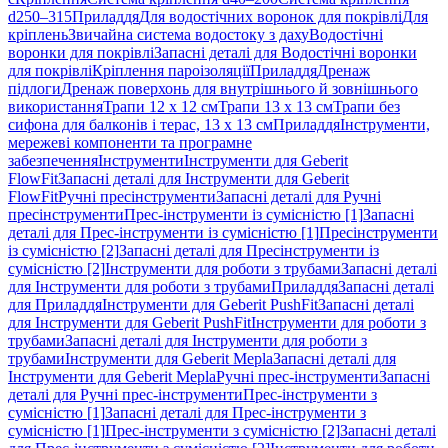
d250–315
Приладдя
Для водостічних воронок для покрівлі
Для
кріплень
Звичайна система водостоку з даху
Водостічні
воронки для покрівлі
Запасні деталі для Водостічні воронки
для покрівлі
Кріплення пароізоляції
Приладдя
Дренаж
підлоги
Дренаж поверхонь для внутрішнього й зовнішнього
використання
Трапи 12 x 12 см
Трапи 13 x 13 см
Трапи без
сифона для балконів і терас, 13 x 13 см
Приладдя
Інструменти,
мережеві компоненти та програмне
забезпечення
Інструменти
Інструменти для Geberit
FlowFit
Запасні деталі для Інструменти для Geberit
FlowFit
Ручні пресінструменти
Запасні деталі для Ручні
пресінструменти
Прес-інструменти із сумісністю [1]
Запасні
деталі для Прес-інструменти із сумісністю [1]
Пресінструменти
із сумісністю [2]
Запасні деталі для Пресінструменти із
сумісністю [2]
Інструменти для роботи з трубами
Запасні деталі
для Інструменти для роботи з трубами
Приладдя
Запасні деталі
для Приладдя
Інструменти для Geberit PushFit
Запасні деталі
для Інструменти для Geberit PushFit
Інструменти для роботи з
трубами
Запасні деталі для Інструменти для роботи з
трубами
Інструменти для Geberit Mepla
Запасні деталі для
Інструменти для Geberit Mepla
Ручні прес-інструменти
Запасні
деталі для Ручні прес-інструменти
Прес-інструменти з
сумісністю [1]
Запасні деталі для Прес-інструменти з
сумісністю [1]
Прес-інструменти з сумісністю [2]
Запасні деталі