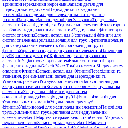
Трійники
Перехідники нероз'ємні
Запасні деталі для
Перехідники нероз'ємні
Перехідники та з'єднання,
роз'ємні
Запасні деталі для Перехідники та з'єднання,
роз'ємні
Заглушки
Запасні деталі для Заглушки
З'єднувальні
елементи
Запасні деталі для З'єднувальні елементи
Колектори з
різьбовим з'єднувальним елементом
З'єднувальні фітинги для
систем опалення
Запасні деталі для З'єднувальні фітинги для
систем опалення
Приладдя
Ізоляція для труб і фітингів
Ізоляція
для з'єднувальних елементів
Ущільнювачі для труб і
фітингів
Ущільнювачі для з'єднувальних елементів
Панелі для
труб
Кріплення для труб
Кріплення для з'єднувальних
елементів
Ущільнювачі для систем
Комплекти гвинтів для
фланцевих з'єднань
Geberit Volex
Труби системи SL для систем
опалення
Фітинги
Запасні деталі для Фітинги
Перехідники та
з'єднання, роз'ємні
Запасні деталі для Перехідники та
з'єднання, роз'ємні
З'єднувальні елементи
Запасні деталі для
З'єднувальні елементи
Колектори з різьбовим з'єднувальним
елементом
З'єднувальні фітинги для систем
опалення
Приладдя
Ізоляція для труб і фітингів
Ізоляція для
з'єднувальних елементів
Ущільнювачі для труб і
фітингів
Ущільнювачі для з'єднувальних елементів
Панелі для
труб
Кріплення для труб
Кріплення для з'єднувальних
елементів
Geberit Mapress з нержавіючої сталі
Geberit Mapress з
нержавіючої сталі
Запасні деталі для Geberit Mapress з
нержавіючої сталі
Труби системи 1.4401
Муфти
Запасні деталі