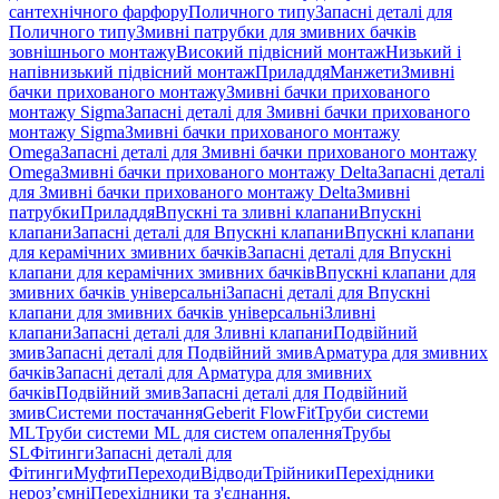
сантехнічного фарфору
Поличного типу
Запасні деталі для
Поличного типу
Змивні патрубки для змивних бачків
зовнішнього монтажу
Високий підвісний монтаж
Низький і
напівнизький підвісний монтаж
Приладдя
Манжети
Змивні
бачки прихованого монтажу
Змивні бачки прихованого
монтажу Sigma
Запасні деталі для Змивні бачки прихованого
монтажу Sigma
Змивні бачки прихованого монтажу
Omega
Запасні деталі для Змивні бачки прихованого монтажу
Omega
Змивні бачки прихованого монтажу Delta
Запасні деталі
для Змивні бачки прихованого монтажу Delta
Змивні
патрубки
Приладдя
Впускні та зливні клапани
Впускні
клапани
Запасні деталі для Впускні клапани
Впускні клапани
для керамічних змивних бачків
Запасні деталі для Впускні
клапани для керамічних змивних бачків
Впускні клапани для
змивних бачків універсальні
Запасні деталі для Впускні
клапани для змивних бачків універсальні
Зливні
клапани
Запасні деталі для Зливні клапани
Подвійний
змив
Запасні деталі для Подвійний змив
Арматура для змивних
бачкiв
Запасні деталі для Арматура для змивних
бачкiв
Подвійний змив
Запасні деталі для Подвійний
змив
Системи постачання
Geberit FlowFit
Труби системи
ML
Труби системи ML для систем опалення
Трубы
SL
Фітинги
Запасні деталі для
Фітинги
Муфти
Переходи
Відводи
Трійники
Перехідники
нероз’ємні
Перехідники та з'єднання,