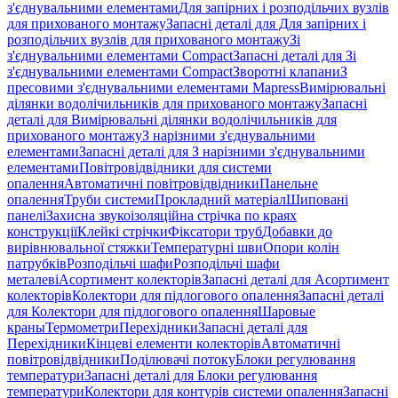
з'єднувальними елементами
Для запірних і розподільчих вузлів
для прихованого монтажу
Запасні деталі для Для запірних і
розподільчих вузлів для прихованого монтажу
Зі
з'єднувальними елементами Compact
Запасні деталі для Зі
з'єднувальними елементами Compact
Зворотні клапани
З
пресовими з'єднувальними елементами Mapress
Вимірювальні
ділянки водолічильників для прихованого монтажу
Запасні
деталі для Вимірювальні ділянки водолічильників для
прихованого монтажу
З нарізними з'єднувальними
елементами
Запасні деталі для З нарізними з'єднувальними
елементами
Повітровідвідники для системи
опалення
Автоматичні повітровідвідники
Панельне
опалення
Труби системи
Прокладний матеріал
Шиповані
панелі
Захисна звукоізоляційна стрічка по краях
конструкції
Клейкі стрічки
Фіксатори труб
Добавки до
вирівнювальної стяжки
Температурні шви
Опори колін
патрубків
Розподільчі шафи
Розподільчі шафи
металеві
Асортимент колекторів
Запасні деталі для Асортимент
колекторів
Колектори для підлогового опалення
Запасні деталі
для Колектори для підлогового опалення
Шаровые
краны
Термометри
Перехідники
Запасні деталі для
Перехідники
Кінцеві елементи колекторів
Автоматичні
повітровідвідники
Поділювачі потоку
Блоки регулювання
температури
Запасні деталі для Блоки регулювання
температури
Колектори для контурів системи опалення
Запасні