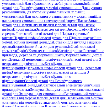
умивальників
Для вбудованих у меблі умивальників
Запасні
деталі для Для вбудованих у меблі умивальників
Для кутових
рукомийників
Для кутових умивальників
Стільниці
умивальників
Для накладного умивальника у формі чаші
Для
накладного умивальника прямокутної форми
Шафки
Запасні
деталі для Шафки
Низькі шафки
Запасні деталі для Низькі
шафки
Високі шафки
Запасні деталі для Високі шафки
Шафки
середньої висоти
Запасні деталі для Шафки середньої
висоти
Підвісні шафки
Запасні деталі для Підвісні шафки
Інші
меблі
Настінні полиці
Приладдя
Вставки для шухляд і ящики-
органайзери
Вішаки й гачки для рушників
Освітлювальні
елементи
Руків'я
Комплекти ніжок
Магнітні дошки
Розетки
Інше
приладдя
Дзеркала та дзеркальні шафи
Дзеркала
Запасні деталі
для Дзеркала
З непрямим підсвічуванням
Запасні деталі для З
непрямим підсвічуванням
Без вбудованого
підсвічування
Дзеркальні шафи
Запасні деталі для Дзеркальні
шафи
З непрямим підсвічуванням
Запасні деталі для З
непрямим підсвічуванням
Без вбудованого
підсвічування
Запасні деталі для Без вбудованого
підсвічування
Приладдя
Освітлювальні елементи
Руків'я
Інше
приладдя
Розетки
Змішувачі
Змішувачі для умивальника
Запасні
деталі для Змішувачі для умивальника
Вертикальний монтаж,
живлення від мережі
Запасні деталі для Вертикальний монтаж,
живлення від мережі
Вертикальний монтаж, живлення від
батарей
Запасні деталі для Вертикальний монтаж, живлення