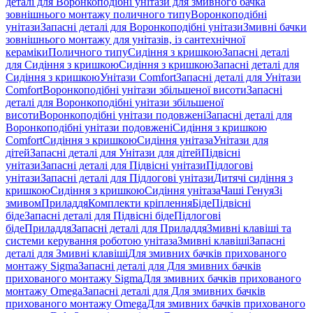
деталі для Воронкоподібні унітази для змивного бачка
зовнішнього монтажу поличного типу
Воронкоподібні
унітази
Запасні деталі для Воронкоподібні унітази
Змивні бачки
зовнішнього монтажу для унітазів, із сантехнічної
кераміки
Поличного типу
Сидіння з кришкою
Запасні деталі
для Сидіння з кришкою
Сидіння з кришкою
Запасні деталі для
Сидіння з кришкою
Унітази Comfort
Запасні деталі для Унітази
Comfort
Воронкоподібні унітази збільшеної висоти
Запасні
деталі для Воронкоподібні унітази збільшеної
висоти
Воронкоподібні унітази подовжені
Запасні деталі для
Воронкоподібні унітази подовжені
Сидіння з кришкою
Comfort
Сидіння з кришкою
Сидіння унітаза
Унітази для
дітей
Запасні деталі для Унітази для дітей
Підвісні
унітази
Запасні деталі для Підвісні унітази
Підлогові
унітази
Запасні деталі для Підлогові унітази
Дитячі сидіння з
кришкою
Сидіння з кришкою
Сидіння унітаза
Чаші Генуя
Зі
змивом
Приладдя
Комплекти кріплення
Біде
Підвісні
біде
Запасні деталі для Підвісні біде
Підлогові
біде
Приладдя
Запасні деталі для Приладдя
Змивні клавіші та
системи керування роботою унітаза
Змивні клавіші
Запасні
деталі для Змивні клавіші
Для змивних бачків прихованого
монтажу Sigma
Запасні деталі для Для змивних бачків
прихованого монтажу Sigma
Для змивних бачків прихованого
монтажу Omega
Запасні деталі для Для змивних бачків
прихованого монтажу Omega
Для змивних бачків прихованого