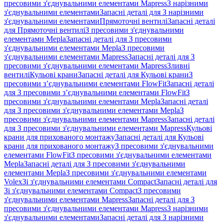
пресовими з'єднувальними елементами Mapress
З нарізними
з'єднувальними елементами
Запасні деталі для З нарізними
з'єднувальними елементами
Прямоточні вентилі
Запасні деталі
для Прямоточні вентилі
З пресовими з'єднувальними
елементами Mepla
Запасні деталі для З пресовими
з'єднувальними елементами Mepla
З пресовими
з'єднувальними елементами Mapress
Запасні деталі для З
пресовими з'єднувальними елементами Mapress
Зливні
вентилі
Кульові крани
Запасні деталі для Кульові крани
З
пресовими з’єднувальними елементами FlowFit
Запасні деталі
для З пресовими з’єднувальними елементами FlowFit
З
пресовими з'єднувальними елементами Mepla
Запасні деталі
для З пресовими з'єднувальними елементами Mepla
З
пресовими з'єднувальними елементами Mapress
Запасні деталі
для З пресовими з'єднувальними елементами Mapress
Кульові
крани для прихованого монтажу
Запасні деталі для Кульові
крани для прихованого монтажу
З пресовими з'єднувальними
елементами FlowFit
З пресовими з'єднувальними елементами
Mepla
Запасні деталі для З пресовими з'єднувальними
елементами Mepla
З пресовими з'єднувальними елементами
Volex
Зі з'єднувальними елементами Compact
Запасні деталі для
Зі з'єднувальними елементами Compact
З пресовими
з'єднувальними елементами Mapress
Запасні деталі для З
пресовими з'єднувальними елементами Mapress
З нарізними
з'єднувальними елементами
Запасні деталі для З нарізними