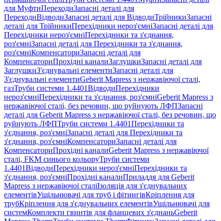
для Муфти
Переходи
Запасні деталі для
Переходи
Відводи
Запасні деталі для Відводи
Трійники
Запасні
деталі для Трійники
Перехідники нероз'ємні
Запасні деталі для
Перехідники нероз'ємні
Перехідники та з'єднання,
роз'ємні
Запасні деталі для Перехідники та з'єднання,
роз'ємні
Компенсатори
Запасні деталі для
Компенсатори
Прохідні канали
Заглушки
Запасні деталі для
Заглушки
З'єднувальні елементи
Запасні деталі для
З'єднувальні елементи
Geberit Mapress з нержавіючої сталі,
газ
Труби системи 1.4401
Відводи
Перехідники
нероз'ємні
Перехідники та з'єднання, роз'ємні
Geberit Mapress з
нержавіючої сталі, без речовин, що руйнують ЛФП
Запасні
деталі для Geberit Mapress з нержавіючої сталі, без речовин, що
руйнують ЛФП
Труби системи 1.4401
Перехідники та
з'єднання, роз'ємні
Запасні деталі для Перехідники та
з'єднання, роз'ємні
Компенсатори
Запасні деталі для
Компенсатори
Прохідні канали
Geberit Mapress з нержавіючої
сталі, FKM синього кольору
Труби системи
1.4401
Відводи
Перехідники нероз'ємні
Перехідники та
з'єднання, роз'ємні
Прохідні канали
Приладдя для Geberit
Mapress з нержавіючої сталі
Ізоляція для з'єднувальних
елементів
Ущільнювачі для труб і фітингів
Кріплення для
труб
Кріплення для з'єднувальних елементів
Ущільнювачі для
систем
Комплекти гвинтів для фланцевих з'єднань
Geberit