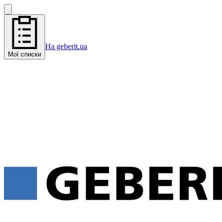
На geberit.ua
Мої списки