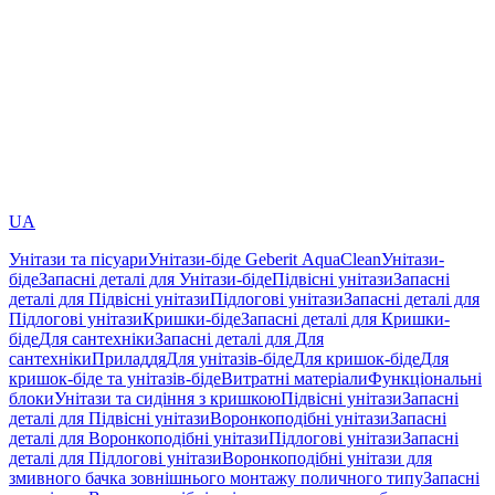
UA
Унітази та пісуари
Унітази-біде Geberit AquaClean
Унітази-
біде
Запасні деталі для Унітази-біде
Підвісні унітази
Запасні
деталі для Підвісні унітази
Підлогові унітази
Запасні деталі для
Підлогові унітази
Кришки-біде
Запасні деталі для Кришки-
біде
Для сантехніки
Запасні деталі для Для
сантехніки
Приладдя
Для унітазів-біде
Для кришок-біде
Для
кришок-біде та унітазів-біде
Витратні матеріали
Функціональні
блоки
Унітази та сидіння з кришкою
Підвісні унітази
Запасні
деталі для Підвісні унітази
Воронкоподібні унітази
Запасні
деталі для Воронкоподібні унітази
Підлогові унітази
Запасні
деталі для Підлогові унітази
Воронкоподібні унітази для
змивного бачка зовнішнього монтажу поличного типу
Запасні