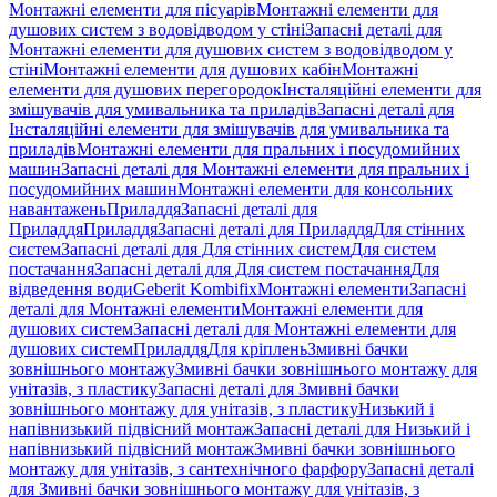
Монтажні елементи для пісуарів
Монтажні елементи для
душових систем з водовідводом у стіні
Запасні деталі для
Монтажні елементи для душових систем з водовідводом у
стіні
Монтажні елементи для душових кабін
Монтажні
елементи для душових перегородок
Інсталяційні елементи для
змішувачів для умивальника та приладів
Запасні деталі для
Інсталяційні елементи для змішувачів для умивальника та
приладів
Монтажні елементи для пральних і посудомийних
машин
Запасні деталі для Монтажні елементи для пральних і
посудомийних машин
Монтажні елементи для консольних
навантажень
Приладдя
Запасні деталі для
Приладдя
Приладдя
Запасні деталі для Приладдя
Для стінних
систем
Запасні деталі для Для стінних систем
Для систем
постачання
Запасні деталі для Для систем постачання
Для
відведення води
Geberit Kombifix
Монтажні елементи
Запасні
деталі для Монтажні елементи
Монтажні елементи для
душових систем
Запасні деталі для Монтажні елементи для
душових систем
Приладдя
Для кріплень
Змивні бачки
зовнішнього монтажу
Змивні бачки зовнішнього монтажу для
унітазів, з пластику
Запасні деталі для Змивні бачки
зовнішнього монтажу для унітазів, з пластику
Низький і
напівнизький підвісний монтаж
Запасні деталі для Низький і
напівнизький підвісний монтаж
Змивні бачки зовнішнього
монтажу для унітазів, з сантехнічного фарфору
Запасні деталі
для Змивні бачки зовнішнього монтажу для унітазів, з