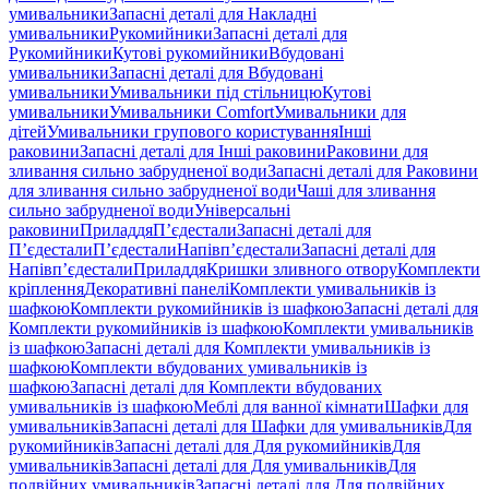
умивальники
Запасні деталі для Накладні
умивальники
Рукомийники
Запасні деталі для
Рукомийники
Кутові рукомийники
Вбудовані
умивальники
Запасні деталі для Вбудовані
умивальники
Умивальники під стільницю
Кутові
умивальники
Умивальники Comfort
Умивальники для
дітей
Умивальники групового користування
Інші
раковини
Запасні деталі для Інші раковини
Раковини для
зливання сильно забрудненої води
Запасні деталі для Раковини
для зливання сильно забрудненої води
Чаші для зливання
сильно забрудненої води
Універсальні
раковини
Приладдя
П’єдестали
Запасні деталі для
П’єдестали
П’єдестали
Напівп’єдестали
Запасні деталі для
Напівп’єдестали
Приладдя
Кришки зливного отвору
Комплекти
кріплення
Декоративні панелі
Комплекти умивальників із
шафкою
Комплекти рукомийників із шафкою
Запасні деталі для
Комплекти рукомийників із шафкою
Комплекти умивальників
із шафкою
Запасні деталі для Комплекти умивальників із
шафкою
Комплекти вбудованих умивальників із
шафкою
Запасні деталі для Комплекти вбудованих
умивальників із шафкою
Меблі для ванної кімнати
Шафки для
умивальників
Запасні деталі для Шафки для умивальників
Для
рукомийників
Запасні деталі для Для рукомийників
Для
умивальників
Запасні деталі для Для умивальників
Для
подвійних умивальників
Запасні деталі для Для подвійних