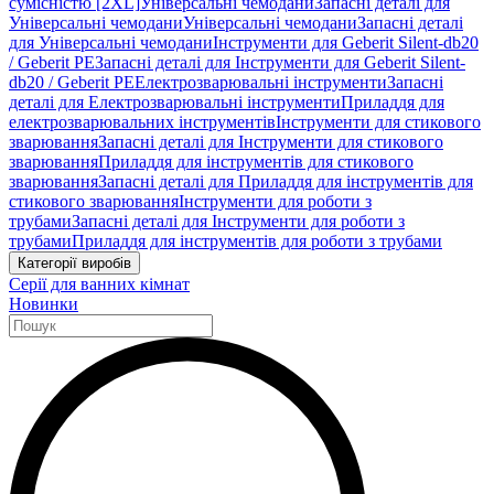
сумісністю [2XL]
Універсальні чемодани
Запасні деталі для
Універсальні чемодани
Універсальні чемодани
Запасні деталі
для Універсальні чемодани
Інструменти для Geberit Silent-db20
/ Geberit PE
Запасні деталі для Інструменти для Geberit Silent-
db20 / Geberit PE
Електрозварювальні інструменти
Запасні
деталі для Електрозварювальні інструменти
Приладдя для
електрозварювальних інструментів
Інструменти для стикового
зварювання
Запасні деталі для Інструменти для стикового
зварювання
Приладдя для інструментів для стикового
зварювання
Запасні деталі для Приладдя для інструментів для
стикового зварювання
Інструменти для роботи з
трубами
Запасні деталі для Інструменти для роботи з
трубами
Приладдя для інструментів для роботи з трубами
Категорії виробів
Серії для ванних кімнат
Новинки