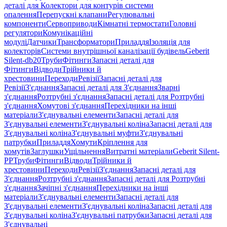
деталі для Колектори для контурів системи
опалення
Перепускні клапани
Регулювальні
компоненти
Сервоприводи
Кімнатні термостати
Головні
регулятори
Комунікаційні
модулі
Датчики
Трансформатори
Приладдя
Ізоляція для
колекторів
Системи внутрішньої каналізації будівель
Geberit
Silent-db20
Труби
Фітинги
Запасні деталі для
Фітинги
Відводи
Трійники й
хрестовини
Переходи
Ревізії
Запасні деталі для
Ревізії
З'єднання
Запасні деталі для З'єднання
Зварні
з'єднання
Розтрубні з'єднання
Запасні деталі для Розтрубні
з'єднання
Хомутові з'єднання
Перехідники на інші
матеріали
З'єднувальні елементи
Запасні деталі для
З'єднувальні елементи
З'єднувальні коліна
Запасні деталі для
З'єднувальні коліна
З'єднувальні муфти
З'єднувальні
патрубки
Приладдя
Хомути
Кріплення для
хомутів
Заглушки
Ущільнення
Витратні матеріали
Geberit Silent-
PP
Труби
Фітинги
Відводи
Трійники й
хрестовини
Переходи
Ревізії
З'єднання
Запасні деталі для
З'єднання
Розтрубні з'єднання
Запасні деталі для Розтрубні
з'єднання
Зачіпні з'єднання
Перехідники на інші
матеріали
З'єднувальні елементи
Запасні деталі для
З'єднувальні елементи
З'єднувальні коліна
Запасні деталі для
З'єднувальні коліна
З'єднувальні патрубки
Запасні деталі для
З'єднувальні