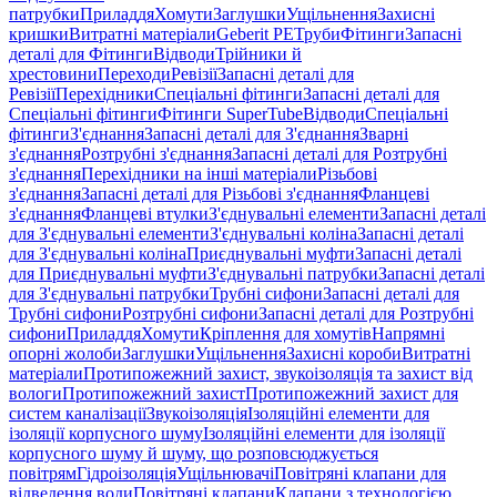
патрубки
Приладдя
Хомути
Заглушки
Ущільнення
Захисні
кришки
Витратні матеріали
Geberit PE
Труби
Фітинги
Запасні
деталі для Фітинги
Відводи
Трійники й
хрестовини
Переходи
Ревізії
Запасні деталі для
Ревізії
Перехідники
Спеціальні фітинги
Запасні деталі для
Спеціальні фітинги
Фітинги SuperTube
Відводи
Спеціальні
фітинги
З'єднання
Запасні деталі для З'єднання
Зварні
з'єднання
Розтрубні з'єднання
Запасні деталі для Розтрубні
з'єднання
Перехідники на інші матеріали
Різьбові
з'єднання
Запасні деталі для Різьбові з'єднання
Фланцеві
з'єднання
Фланцеві втулки
З'єднувальні елементи
Запасні деталі
для З'єднувальні елементи
З'єднувальні коліна
Запасні деталі
для З'єднувальні коліна
Приєднувальні муфти
Запасні деталі
для Приєднувальні муфти
З'єднувальні патрубки
Запасні деталі
для З'єднувальні патрубки
Трубні сифони
Запасні деталі для
Трубні сифони
Розтрубні сифони
Запасні деталі для Розтрубні
сифони
Приладдя
Хомути
Кріплення для хомутів
Напрямні
опорні жолоби
Заглушки
Ущільнення
Захисні короби
Витратні
матеріали
Протипожежний захист, звукоізоляція та захист від
вологи
Протипожежний захист
Протипожежний захист для
систем каналізації
Звукоізоляція
Ізоляційні елементи для
ізоляції корпусного шуму
Ізоляційні елементи для ізоляції
корпусного шуму й шуму, що розповсюджується
повітрям
Гідроізоляція
Ущільнювачі
Повітряні клапани для
відведення води
Повітряні клапани
Клапани з технологією