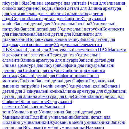
пісуарів і біде
Зливна арматура для унітазів і чаш для зливання
сильно забрудненої води
Запасні деталі для Зливна арматура
для унітазів і чаш для зливання сильно забрудненої
води
Сифони
Запасні деталі для Сифони
З’єднувальні
коліна
Запасні деталі для З’єднувальні коліна
З’єднувальні
патрубки
Запасні деталі для З’єднувальні патрубки
Комплекти
для підключення
Запасні деталі для Комплекти для
підключення
Подовжувачі коліна змиву
Запасні деталі для
Подовжувачі коліна змиву
З’єднувальні елементи з
ПВХ
Запасні деталі для З’єднувальні елементи з ПВХ
Манжети
й декоративні заглушки
Перехідні та з’єднувальні
елементи
Зливна арматура для пісуарів
Запасні деталі для
Зливна арматура для пісуарів
Сифони для пісуара
Запасні
деталі для Сифони для пісуара
Сифони прихованого
монтажу
Запасні деталі для Сифони прихованого
монтажу
Сифони
Запасні деталі для Сифони
Подовжувачі
змивних патрубків і колін змиву
З’єднувальні коліна
Запасні
деталі для З’єднувальні коліна
Зливна арматура для біде
Запасні
деталі для Зливна арматура для біде
Сифони
Запасні деталі для
Сифони
Облицювання
З’єднувальні
елементи
Ущільнення
Умивальні
зони
Умивальники
Умивальники
Запасні деталі для
Умивальники
Подвійні умивальники
Запасні деталі для
Подвійні умивальники
Вбудовані в меблі умивальники
Запасні
деталі для Вбудовані в меблі умивальники
Накладні