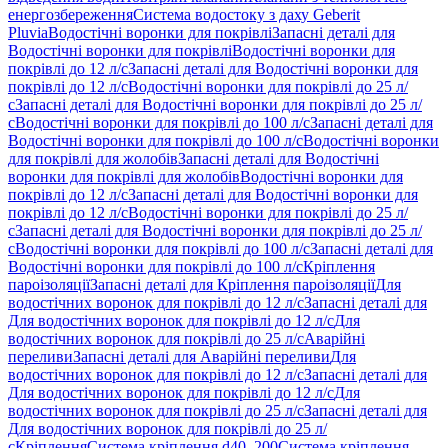
енергозбереження
Система водостоку з даху Geberit
Pluvia
Водостічні воронки для покрівлі
Запасні деталі для
Водостічні воронки для покрівлі
Водостічні воронки для
покрівлі до 12 л/с
Запасні деталі для Водостічні воронки для
покрівлі до 12 л/с
Водостічні воронки для покрівлі до 25 л/
с
Запасні деталі для Водостічні воронки для покрівлі до 25 л/
с
Водостічні воронки для покрівлі до 100 л/с
Запасні деталі для
Водостічні воронки для покрівлі до 100 л/с
Водостічні воронки
для покрівлі для жолобів
Запасні деталі для Водостічні
воронки для покрівлі для жолобів
Водостічні воронки для
покрівлі до 12 л/с
Запасні деталі для Водостічні воронки для
покрівлі до 12 л/с
Водостічні воронки для покрівлі до 25 л/
с
Запасні деталі для Водостічні воронки для покрівлі до 25 л/
с
Водостічні воронки для покрівлі до 100 л/с
Запасні деталі для
Водостічні воронки для покрівлі до 100 л/с
Кріплення
пароізоляції
Запасні деталі для Кріплення пароізоляції
Для
водостічних воронок для покрівлі до 12 л/с
Запасні деталі для
Для водостічних воронок для покрівлі до 12 л/с
Для
водостічних воронок для покрівлі до 25 л/с
Аварійні
переливи
Запасні деталі для Аварійні переливи
Для
водостічних воронок для покрівлі до 12 л/с
Запасні деталі для
Для водостічних воронок для покрівлі до 12 л/с
Для
водостічних воронок для покрівлі до 25 л/с
Запасні деталі для
Для водостічних воронок для покрівлі до 25 л/
с
Кріплення
Система кріплення d40–200
Система кріплення