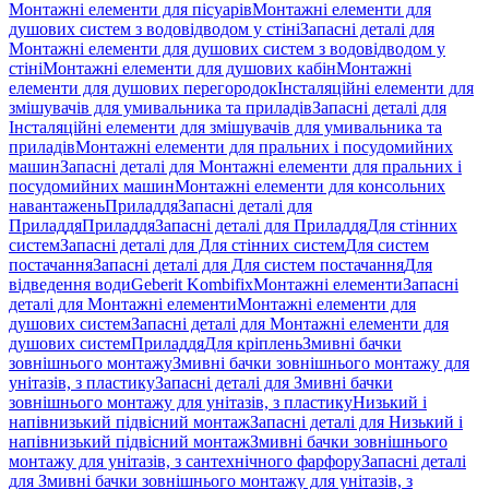
Монтажні елементи для пісуарів
Монтажні елементи для
душових систем з водовідводом у стіні
Запасні деталі для
Монтажні елементи для душових систем з водовідводом у
стіні
Монтажні елементи для душових кабін
Монтажні
елементи для душових перегородок
Інсталяційні елементи для
змішувачів для умивальника та приладів
Запасні деталі для
Інсталяційні елементи для змішувачів для умивальника та
приладів
Монтажні елементи для пральних і посудомийних
машин
Запасні деталі для Монтажні елементи для пральних і
посудомийних машин
Монтажні елементи для консольних
навантажень
Приладдя
Запасні деталі для
Приладдя
Приладдя
Запасні деталі для Приладдя
Для стінних
систем
Запасні деталі для Для стінних систем
Для систем
постачання
Запасні деталі для Для систем постачання
Для
відведення води
Geberit Kombifix
Монтажні елементи
Запасні
деталі для Монтажні елементи
Монтажні елементи для
душових систем
Запасні деталі для Монтажні елементи для
душових систем
Приладдя
Для кріплень
Змивні бачки
зовнішнього монтажу
Змивні бачки зовнішнього монтажу для
унітазів, з пластику
Запасні деталі для Змивні бачки
зовнішнього монтажу для унітазів, з пластику
Низький і
напівнизький підвісний монтаж
Запасні деталі для Низький і
напівнизький підвісний монтаж
Змивні бачки зовнішнього
монтажу для унітазів, з сантехнічного фарфору
Запасні деталі
для Змивні бачки зовнішнього монтажу для унітазів, з