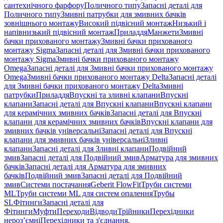
сантехнічного фарфору
Поличного типу
Запасні деталі для
Поличного типу
Змивні патрубки для змивних бачків
зовнішнього монтажу
Високий підвісний монтаж
Низький і
напівнизький підвісний монтаж
Приладдя
Манжети
Змивні
бачки прихованого монтажу
Змивні бачки прихованого
монтажу Sigma
Запасні деталі для Змивні бачки прихованого
монтажу Sigma
Змивні бачки прихованого монтажу
Omega
Запасні деталі для Змивні бачки прихованого монтажу
Omega
Змивні бачки прихованого монтажу Delta
Запасні деталі
для Змивні бачки прихованого монтажу Delta
Змивні
патрубки
Приладдя
Впускні та зливні клапани
Впускні
клапани
Запасні деталі для Впускні клапани
Впускні клапани
для керамічних змивних бачків
Запасні деталі для Впускні
клапани для керамічних змивних бачків
Впускні клапани для
змивних бачків універсальні
Запасні деталі для Впускні
клапани для змивних бачків універсальні
Зливні
клапани
Запасні деталі для Зливні клапани
Подвійний
змив
Запасні деталі для Подвійний змив
Арматура для змивних
бачкiв
Запасні деталі для Арматура для змивних
бачкiв
Подвійний змив
Запасні деталі для Подвійний
змив
Системи постачання
Geberit FlowFit
Труби системи
ML
Труби системи ML для систем опалення
Трубы
SL
Фітинги
Запасні деталі для
Фітинги
Муфти
Переходи
Відводи
Трійники
Перехідники
нероз’ємні
Перехідники та з'єднання,