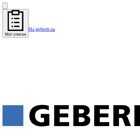
На geberit.ua
Мої списки