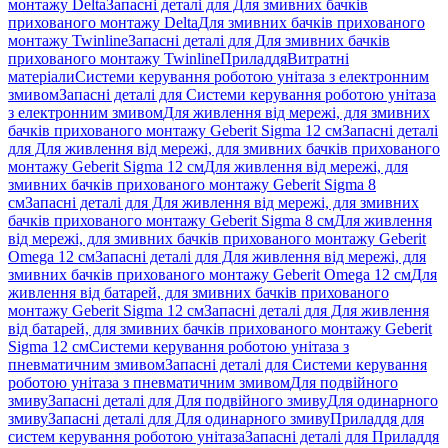
монтажу Delta
Запасні деталі для Для змивних бачків
прихованого монтажу Delta
Для змивних бачків прихованого
монтажу Twinline
Запасні деталі для Для змивних бачків
прихованого монтажу Twinline
Приладдя
Витратні
матеріали
Системи керування роботою унітаза з електронним
змивом
Запасні деталі для Системи керування роботою унітаза
з електронним змивом
Для живлення від мережі, для змивних
бачків прихованого монтажу Geberit Sigma 12 см
Запасні деталі
для Для живлення від мережі, для змивних бачків прихованого
монтажу Geberit Sigma 12 см
Для живлення від мережі, для
змивних бачків прихованого монтажу Geberit Sigma 8
см
Запасні деталі для Для живлення від мережі, для змивних
бачків прихованого монтажу Geberit Sigma 8 см
Для живлення
від мережі, для змивних бачків прихованого монтажу Geberit
Omega 12 см
Запасні деталі для Для живлення від мережі, для
змивних бачків прихованого монтажу Geberit Omega 12 см
Для
живлення від батарей, для змивних бачків прихованого
монтажу Geberit Sigma 12 см
Запасні деталі для Для живлення
від батарей, для змивних бачків прихованого монтажу Geberit
Sigma 12 см
Системи керування роботою унітаза з
пневматичним змивом
Запасні деталі для Системи керування
роботою унітаза з пневматичним змивом
Для подвійного
змиву
Запасні деталі для Для подвійного змиву
Для одинарного
змиву
Запасні деталі для Для одинарного змиву
Приладдя для
систем керування роботою унітаза
Запасні деталі для Приладдя