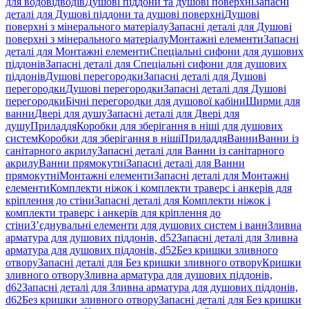
для водовідводів
Душові піддони та душові поверхні
Запасні
деталі для Душові піддони та душові поверхні
Душові
поверхні з мінерального матеріалу
Запасні деталі для Душові
поверхні з мінерального матеріалу
Монтажні елементи
Запасні
деталі для Монтажні елементи
Спеціальні сифони для душових
піддонів
Запасні деталі для Спеціальні сифони для душових
піддонів
Душові перегородки
Запасні деталі для Душові
перегородки
Душові перегородки
Запасні деталі для Душові
перегородки
Бічні перегородки для душової кабіни
Ширми для
ванни
Двері для душу
Запасні деталі для Двері для
душу
Приладдя
Коробки для зберігання в ніші для душових
систем
Коробки для зберігання в ніші
Приладдя
Ванни
Ванни із
санітарного акрилу
Запасні деталі для Ванни із санітарного
акрилу
Ванни прямокутні
Запасні деталі для Ванни
прямокутні
Монтажні елементи
Запасні деталі для Монтажні
елементи
Комплекти ніжок і комплекти траверс і анкерів для
кріплення до стіни
Запасні деталі для Комплекти ніжок і
комплекти траверс і анкерів для кріплення до
стіни
З’єднувальні елементи для душових систем і ванн
Зливна
арматура для душових піддонів, d52
Запасні деталі для Зливна
арматура для душових піддонів, d52
Без кришки зливного
отвору
Запасні деталі для Без кришки зливного отвору
Кришки
зливного отвору
Зливна арматура для душових піддонів,
d62
Запасні деталі для Зливна арматура для душових піддонів,
d62
Без кришки зливного отвору
Запасні деталі для Без кришки