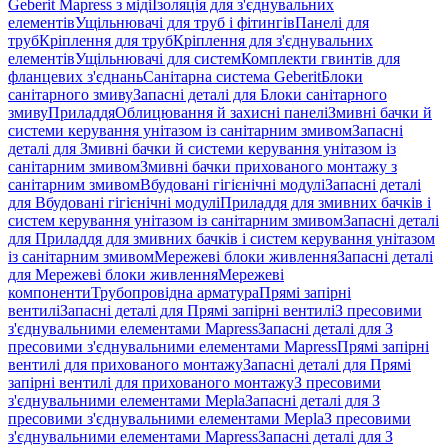
Geberit Mapress з міді
Ізоляція для з'єднувальних
елементів
Ущільнювачі для труб і фітингів
Панелі для
труб
Кріплення для труб
Кріплення для з'єднувальних
елементів
Ущільнювачі для систем
Комплекти гвинтів для
фланцевих з'єднань
Санітарна система Geberit
Блоки
санітарного змиву
Запасні деталі для Блоки санітарного
змиву
Приладдя
Облицювання й захисні панелі
Змивні бачки й
системи керування унітазом із санітарним змивом
Запасні
деталі для Змивні бачки й системи керування унітазом із
санітарним змивом
Змивні бачки прихованого монтажу з
санітарним змивом
Вбудовані гігієнічні модулі
Запасні деталі
для Вбудовані гігієнічні модулі
Приладдя для змивних бачків і
систем керування унітазом із санітарним змивом
Запасні деталі
для Приладдя для змивних бачків і систем керування унітазом
із санітарним змивом
Мережеві блоки живлення
Запасні деталі
для Мережеві блоки живлення
Мережеві
компоненти
Трубопровідна арматура
Прямі запірні
вентилі
Запасні деталі для Прямі запірні вентилі
З пресовими
з'єднувальними елементами Mapress
Запасні деталі для З
пресовими з'єднувальними елементами Mapress
Прямі запірні
вентилі для прихованого монтажу
Запасні деталі для Прямі
запірні вентилі для прихованого монтажу
З пресовими
з'єднувальними елементами Mepla
Запасні деталі для З
пресовими з'єднувальними елементами Mepla
З пресовими
з'єднувальними елементами Mapress
Запасні деталі для З