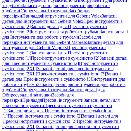
для Прес-інструменти з сумісністю [2]
Інструменти для роботи
з трубами
Запасні деталі для Інструменти для роботи з
трубами
Обпресувальні заглушки
Засоби для
перевірки
Приладдя
Інструменти для Geberit Volex
Запасні
деталі для Інструменти для Geberit Volex
Прес-інструменти з
сумісністю [2]
Запасні деталі для Прес-інструменти з
сумісністю [2]
Інструменти для роботи з трубами
Запасні деталі
для Інструменти для роботи з трубами
Засоби для
перевірки
Інструменти для Geberit Mapress
Запасні деталі для
Інструменти для Geberit Mapress
Прес-інструменти з
сумісністю [1]
Запасні деталі для Прес-інструменти з
сумісністю [1]
Прес-інструменти з сумісністю [2]
Запасні деталі
для Прес-інструменти з сумісністю [2]
Прес-інструменти з
сумісністю [2XL]
Запасні деталі для Прес-інструменти з
сумісністю [2XL]
Прес-інструменти з сумісністю [3]
Запасні
деталі для Прес-інструменти з сумісністю [3]
Інструменти для
роботи з трубами
Запасні деталі для Інструменти для роботи з
трубами
Обпресувальні заглушки
Запасні деталі для
Обпресувальні заглушки
Засоби для
перевірки
Приладдя
Пресові інструменти
Запасні деталі для
Пресові інструменти
Пресові інструменти з сумісністю
[1]
Запасні деталі для Пресові інструменти з сумісністю
[1]
Пресові інструменти з сумісністю [2]
Запасні деталі для
Пресові інструменти з сумісністю [2]
Пресові інструменти з
сумісністю [2XL]
Запасні деталі для Пресові інструменти з