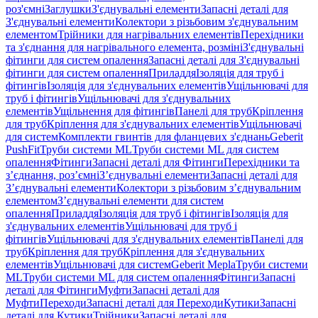
роз'ємні
Заглушки
З'єднувальні елементи
Запасні деталі для
З'єднувальні елементи
Колектори з різьбовим з'єднувальним
елементом
Трійники для нагрівальних елементів
Перехідники
та з'єднання для нагрівального елемента, розміні
З'єднувальні
фітинги для систем опалення
Запасні деталі для З'єднувальні
фітинги для систем опалення
Приладдя
Ізоляція для труб і
фітингів
Ізоляція для з'єднувальних елементів
Ущільнювачі для
труб і фітингів
Ущільнювачі для з'єднувальних
елементів
Ущільнення для фітингів
Панелі для труб
Кріплення
для труб
Кріплення для з'єднувальних елементів
Ущільнювачі
для систем
Комплекти гвинтів для фланцевих з'єднань
Geberit
PushFit
Труби системи ML
Труби системи ML для систем
опалення
Фітинги
Запасні деталі для Фітинги
Перехідники та
з’єднання, роз’ємні
З’єднувальні елементи
Запасні деталі для
З’єднувальні елементи
Колектори з різьбовим з’єднувальним
елементом
З’єднувальні елементи для систем
опалення
Приладдя
Ізоляція для труб і фітингів
Ізоляція для
з'єднувальних елементів
Ущільнювачі для труб і
фітингів
Ущільнювачі для з'єднувальних елементів
Панелі для
труб
Кріплення для труб
Кріплення для з'єднувальних
елементів
Ущільнювачі для систем
Geberit Mepla
Труби системи
ML
Труби системи ML для систем опалення
Фітинги
Запасні
деталі для Фітинги
Муфти
Запасні деталі для
Муфти
Переходи
Запасні деталі для Переходи
Кутики
Запасні
деталі для Кутики
Трійники
Запасні деталі для