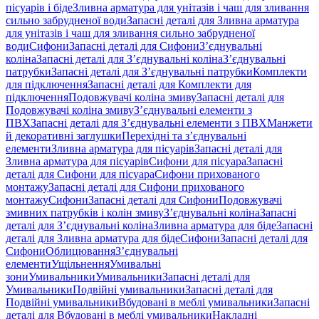
пісуарів і біде
Зливна арматура для унітазів і чаш для зливання
сильно забрудненої води
Запасні деталі для Зливна арматура
для унітазів і чаш для зливання сильно забрудненої
води
Сифони
Запасні деталі для Сифони
З’єднувальні
коліна
Запасні деталі для З’єднувальні коліна
З’єднувальні
патрубки
Запасні деталі для З’єднувальні патрубки
Комплекти
для підключення
Запасні деталі для Комплекти для
підключення
Подовжувачі коліна змиву
Запасні деталі для
Подовжувачі коліна змиву
З’єднувальні елементи з
ПВХ
Запасні деталі для З’єднувальні елементи з ПВХ
Манжети
й декоративні заглушки
Перехідні та з’єднувальні
елементи
Зливна арматура для пісуарів
Запасні деталі для
Зливна арматура для пісуарів
Сифони для пісуара
Запасні
деталі для Сифони для пісуара
Сифони прихованого
монтажу
Запасні деталі для Сифони прихованого
монтажу
Сифони
Запасні деталі для Сифони
Подовжувачі
змивних патрубків і колін змиву
З’єднувальні коліна
Запасні
деталі для З’єднувальні коліна
Зливна арматура для біде
Запасні
деталі для Зливна арматура для біде
Сифони
Запасні деталі для
Сифони
Облицювання
З’єднувальні
елементи
Ущільнення
Умивальні
зони
Умивальники
Умивальники
Запасні деталі для
Умивальники
Подвійні умивальники
Запасні деталі для
Подвійні умивальники
Вбудовані в меблі умивальники
Запасні
деталі для Вбудовані в меблі умивальники
Накладні