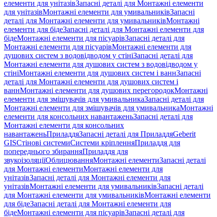
елементи для унітазів
Запасні деталі для Монтажні елементи
для унітазів
Монтажні елементи для умивальників
Запасні
деталі для Монтажні елементи для умивальників
Монтажні
елементи для біде
Запасні деталі для Монтажні елементи для
біде
Монтажні елементи для пісуарів
Запасні деталі для
Монтажні елементи для пісуарів
Монтажні елементи для
душових систем з водовідводом у стіні
Запасні деталі для
Монтажні елементи для душових систем з водовідводом у
стіні
Монтажні елементи для душових систем і ванн
Запасні
деталі для Монтажні елементи для душових систем і
ванн
Монтажні елементи для душових перегородок
Монтажні
елементи для змішувачів для умивальника
Запасні деталі для
Монтажні елементи для змішувачів для умивальника
Монтажні
елементи для консольних навантажень
Запасні деталі для
Монтажні елементи для консольних
навантажень
Приладдя
Запасні деталі для Приладдя
Geberit
GIS
Стінові системи
Системи кріплення
Приладдя для
попереднього збирання
Приладдя для
звукоізоляції
Облицювання
Монтажні елементи
Запасні деталі
для Монтажні елементи
Монтажні елементи для
унітазів
Запасні деталі для Монтажні елементи для
унітазів
Монтажні елементи для умивальників
Запасні деталі
для Монтажні елементи для умивальників
Монтажні елементи
для біде
Запасні деталі для Монтажні елементи для
біде
Монтажні елементи для пісуарів
Запасні деталі для