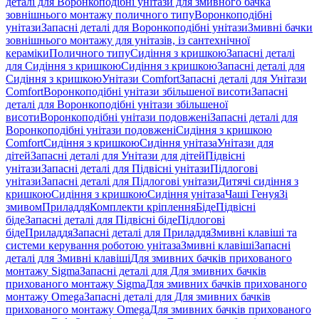
деталі для Воронкоподібні унітази для змивного бачка
зовнішнього монтажу поличного типу
Воронкоподібні
унітази
Запасні деталі для Воронкоподібні унітази
Змивні бачки
зовнішнього монтажу для унітазів, із сантехнічної
кераміки
Поличного типу
Сидіння з кришкою
Запасні деталі
для Сидіння з кришкою
Сидіння з кришкою
Запасні деталі для
Сидіння з кришкою
Унітази Comfort
Запасні деталі для Унітази
Comfort
Воронкоподібні унітази збільшеної висоти
Запасні
деталі для Воронкоподібні унітази збільшеної
висоти
Воронкоподібні унітази подовжені
Запасні деталі для
Воронкоподібні унітази подовжені
Сидіння з кришкою
Comfort
Сидіння з кришкою
Сидіння унітаза
Унітази для
дітей
Запасні деталі для Унітази для дітей
Підвісні
унітази
Запасні деталі для Підвісні унітази
Підлогові
унітази
Запасні деталі для Підлогові унітази
Дитячі сидіння з
кришкою
Сидіння з кришкою
Сидіння унітаза
Чаші Генуя
Зі
змивом
Приладдя
Комплекти кріплення
Біде
Підвісні
біде
Запасні деталі для Підвісні біде
Підлогові
біде
Приладдя
Запасні деталі для Приладдя
Змивні клавіші та
системи керування роботою унітаза
Змивні клавіші
Запасні
деталі для Змивні клавіші
Для змивних бачків прихованого
монтажу Sigma
Запасні деталі для Для змивних бачків
прихованого монтажу Sigma
Для змивних бачків прихованого
монтажу Omega
Запасні деталі для Для змивних бачків
прихованого монтажу Omega
Для змивних бачків прихованого