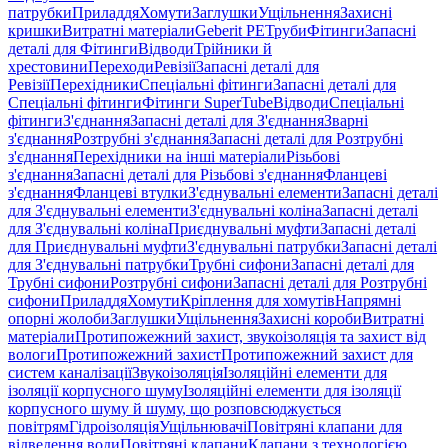
патрубки
Приладдя
Хомути
Заглушки
Ущільнення
Захисні
кришки
Витратні матеріали
Geberit PE
Труби
Фітинги
Запасні
деталі для Фітинги
Відводи
Трійники й
хрестовини
Переходи
Ревізії
Запасні деталі для
Ревізії
Перехідники
Спеціальні фітинги
Запасні деталі для
Спеціальні фітинги
Фітинги SuperTube
Відводи
Спеціальні
фітинги
З'єднання
Запасні деталі для З'єднання
Зварні
з'єднання
Розтрубні з'єднання
Запасні деталі для Розтрубні
з'єднання
Перехідники на інші матеріали
Різьбові
з'єднання
Запасні деталі для Різьбові з'єднання
Фланцеві
з'єднання
Фланцеві втулки
З'єднувальні елементи
Запасні деталі
для З'єднувальні елементи
З'єднувальні коліна
Запасні деталі
для З'єднувальні коліна
Приєднувальні муфти
Запасні деталі
для Приєднувальні муфти
З'єднувальні патрубки
Запасні деталі
для З'єднувальні патрубки
Трубні сифони
Запасні деталі для
Трубні сифони
Розтрубні сифони
Запасні деталі для Розтрубні
сифони
Приладдя
Хомути
Кріплення для хомутів
Напрямні
опорні жолоби
Заглушки
Ущільнення
Захисні короби
Витратні
матеріали
Протипожежний захист, звукоізоляція та захист від
вологи
Протипожежний захист
Протипожежний захист для
систем каналізації
Звукоізоляція
Ізоляційні елементи для
ізоляції корпусного шуму
Ізоляційні елементи для ізоляції
корпусного шуму й шуму, що розповсюджується
повітрям
Гідроізоляція
Ущільнювачі
Повітряні клапани для
відведення води
Повітряні клапани
Клапани з технологією