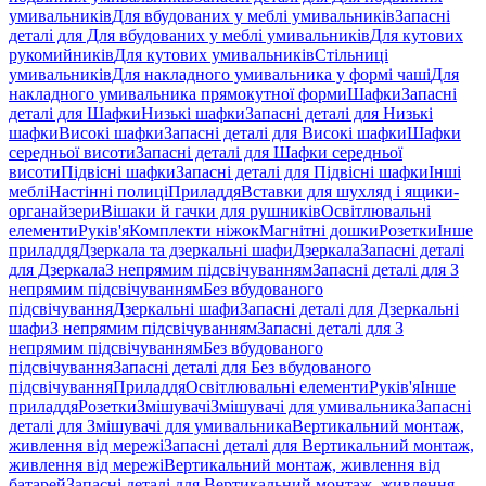
умивальників
Для вбудованих у меблі умивальників
Запасні
деталі для Для вбудованих у меблі умивальників
Для кутових
рукомийників
Для кутових умивальників
Стільниці
умивальників
Для накладного умивальника у формі чаші
Для
накладного умивальника прямокутної форми
Шафки
Запасні
деталі для Шафки
Низькі шафки
Запасні деталі для Низькі
шафки
Високі шафки
Запасні деталі для Високі шафки
Шафки
середньої висоти
Запасні деталі для Шафки середньої
висоти
Підвісні шафки
Запасні деталі для Підвісні шафки
Інші
меблі
Настінні полиці
Приладдя
Вставки для шухляд і ящики-
органайзери
Вішаки й гачки для рушників
Освітлювальні
елементи
Руків'я
Комплекти ніжок
Магнітні дошки
Розетки
Інше
приладдя
Дзеркала та дзеркальні шафи
Дзеркала
Запасні деталі
для Дзеркала
З непрямим підсвічуванням
Запасні деталі для З
непрямим підсвічуванням
Без вбудованого
підсвічування
Дзеркальні шафи
Запасні деталі для Дзеркальні
шафи
З непрямим підсвічуванням
Запасні деталі для З
непрямим підсвічуванням
Без вбудованого
підсвічування
Запасні деталі для Без вбудованого
підсвічування
Приладдя
Освітлювальні елементи
Руків'я
Інше
приладдя
Розетки
Змішувачі
Змішувачі для умивальника
Запасні
деталі для Змішувачі для умивальника
Вертикальний монтаж,
живлення від мережі
Запасні деталі для Вертикальний монтаж,
живлення від мережі
Вертикальний монтаж, живлення від
батарей
Запасні деталі для Вертикальний монтаж, живлення