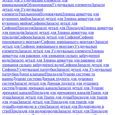
деталі для З’єднувальні елементи для
вмивальників
Облицювання
З’єднувальні елементи
Запасні
деталі для З’єднувальні
елементи
Ущільнення
Подовжувачі
Зливна арматура для
кухонних мийок
Запасні деталі для Зливна арматура для
кухонних мийок
Сифони
Запасні деталі для
Сифони
Приладдя
Запасні деталі для Приладдя
Зливна арматура
для приладів
Запасні деталі для Зливна арматура для
приладів
Сифони
Запасні деталі для Сифони
Сифони
прихованого монтажу
Сифони зовнішнього монтажу
Запасні
деталі для Сифони зовнішнього монтажу
З’єднувальні
елементи
Запасні деталі для З’єднувальні елементи
Зливна
арматура для раковин для зливання сильно забрудненої
води
Запасні деталі для Зливна арматура для раковин для
зливання сильно забрудненої води
Сифони
Запасні деталі для
Сифони
З’єднувальні патрубки
Запасні деталі для З’єднувальні
патрубки
Донні клапани
Приладдя
Душові системи та
ванни
Душові системи
Дренаж підлоги для душових
систем
Запасні деталі для Дренаж підлоги для душових
систем
Душові дренажні канали
Запасні деталі для Душові
дренажні канали
Приладдя для дренажних каналів
Трапи для
душа
Запасні деталі для Трапи для душа
Приладдя для трапів
для душа
Запасні деталі для Приладдя для трапів для
душа
Водовідводи в стіні
Запасні деталі для Водовідводи в
стіні
Приладдя для водовідводів
Запасні деталі для Приладдя