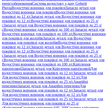
енергозбереження
Система водостоку з даху Geberit
Pluvia
Водостічні воронки для покрівлі
Запасні деталі для
Водостічні воронки для покрівлі
Водостічні воронки для
покрівлі до 12 л/с
Запасні деталі для Водостічні воронки для
покрівлі до 12 л/с
Водостічні воронки для покрівлі до 25 л/
с
Запасні деталі для Водостічні воронки для покрівлі до 25 л/
с
Водостічні воронки для покрівлі до 100 л/с
Запасні деталі для
Водостічні воронки для покрівлі до 100 л/с
Водостічні воронки
для покрівлі для жолобів
Запасні деталі для Водостічні
воронки для покрівлі для жолобів
Водостічні воронки для
покрівлі до 12 л/с
Запасні деталі для Водостічні воронки для
покрівлі до 12 л/с
Водостічні воронки для покрівлі до 25 л/
с
Запасні деталі для Водостічні воронки для покрівлі до 25 л/
с
Водостічні воронки для покрівлі до 100 л/с
Запасні деталі для
Водостічні воронки для покрівлі до 100 л/с
Кріплення
пароізоляції
Запасні деталі для Кріплення пароізоляції
Для
водостічних воронок для покрівлі до 12 л/с
Запасні деталі для
Для водостічних воронок для покрівлі до 12 л/с
Для
водостічних воронок для покрівлі до 25 л/с
Аварійні
переливи
Запасні деталі для Аварійні переливи
Для
водостічних воронок для покрівлі до 12 л/с
Запасні деталі для
Для водостічних воронок для покрівлі до 12 л/с
Для
водостічних воронок для покрівлі до 25 л/с
Запасні деталі для
Для водостічних воронок для покрівлі до 25 л/
с
Кріплення
Система кріплення d40–200
Система кріплення