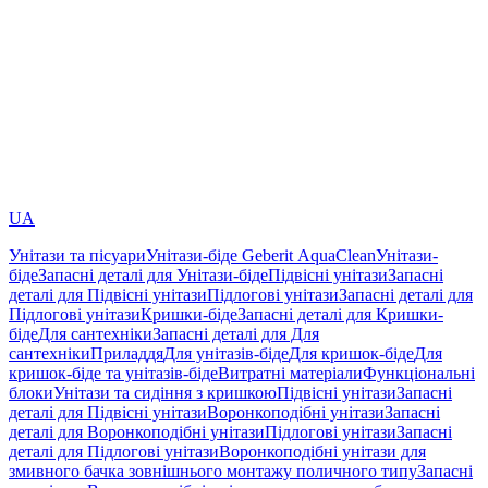
UA
Унітази та пісуари
Унітази-біде Geberit AquaClean
Унітази-
біде
Запасні деталі для Унітази-біде
Підвісні унітази
Запасні
деталі для Підвісні унітази
Підлогові унітази
Запасні деталі для
Підлогові унітази
Кришки-біде
Запасні деталі для Кришки-
біде
Для сантехніки
Запасні деталі для Для
сантехніки
Приладдя
Для унітазів-біде
Для кришок-біде
Для
кришок-біде та унітазів-біде
Витратні матеріали
Функціональні
блоки
Унітази та сидіння з кришкою
Підвісні унітази
Запасні
деталі для Підвісні унітази
Воронкоподібні унітази
Запасні
деталі для Воронкоподібні унітази
Підлогові унітази
Запасні
деталі для Підлогові унітази
Воронкоподібні унітази для
змивного бачка зовнішнього монтажу поличного типу
Запасні