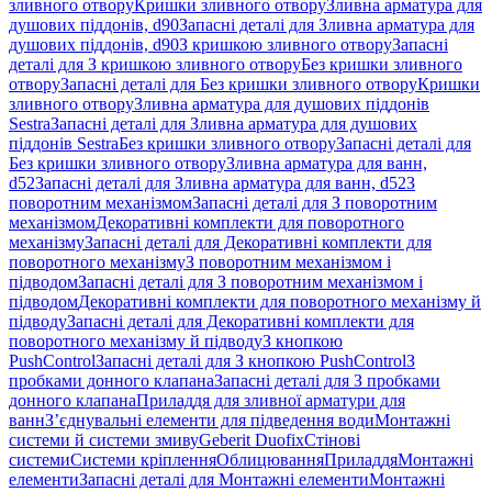
зливного отвору
Кришки зливного отвору
Зливна арматура для
душових піддонів, d90
Запасні деталі для Зливна арматура для
душових піддонів, d90
З кришкою зливного отвору
Запасні
деталі для З кришкою зливного отвору
Без кришки зливного
отвору
Запасні деталі для Без кришки зливного отвору
Кришки
зливного отвору
Зливна арматура для душових піддонів
Sestra
Запасні деталі для Зливна арматура для душових
піддонів Sestra
Без кришки зливного отвору
Запасні деталі для
Без кришки зливного отвору
Зливна арматура для ванн,
d52
Запасні деталі для Зливна арматура для ванн, d52
З
поворотним механізмом
Запасні деталі для З поворотним
механізмом
Декоративні комплекти для поворотного
механізму
Запасні деталі для Декоративні комплекти для
поворотного механізму
З поворотним механізмом і
підводом
Запасні деталі для З поворотним механізмом і
підводом
Декоративні комплекти для поворотного механізму й
підводу
Запасні деталі для Декоративні комплекти для
поворотного механізму й підводу
З кнопкою
PushControl
Запасні деталі для З кнопкою PushControl
З
пробками донного клапана
Запасні деталі для З пробками
донного клапана
Приладдя для зливної арматури для
ванн
З’єднувальні елементи для підведення води
Монтажні
системи й системи змиву
Geberit Duofix
Стінові
системи
Системи кріплення
Облицювання
Приладдя
Монтажні
елементи
Запасні деталі для Монтажні елементи
Монтажні