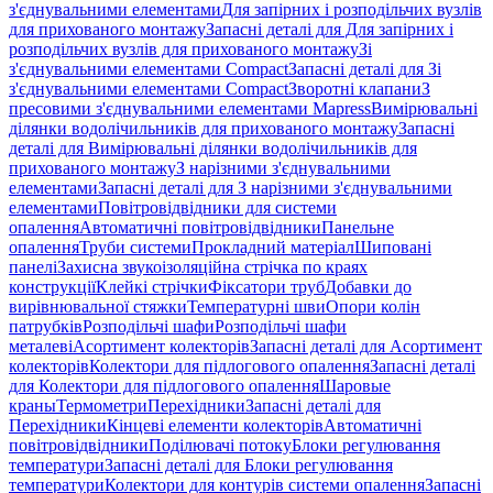
з'єднувальними елементами
Для запірних і розподільчих вузлів
для прихованого монтажу
Запасні деталі для Для запірних і
розподільчих вузлів для прихованого монтажу
Зі
з'єднувальними елементами Compact
Запасні деталі для Зі
з'єднувальними елементами Compact
Зворотні клапани
З
пресовими з'єднувальними елементами Mapress
Вимірювальні
ділянки водолічильників для прихованого монтажу
Запасні
деталі для Вимірювальні ділянки водолічильників для
прихованого монтажу
З нарізними з'єднувальними
елементами
Запасні деталі для З нарізними з'єднувальними
елементами
Повітровідвідники для системи
опалення
Автоматичні повітровідвідники
Панельне
опалення
Труби системи
Прокладний матеріал
Шиповані
панелі
Захисна звукоізоляційна стрічка по краях
конструкції
Клейкі стрічки
Фіксатори труб
Добавки до
вирівнювальної стяжки
Температурні шви
Опори колін
патрубків
Розподільчі шафи
Розподільчі шафи
металеві
Асортимент колекторів
Запасні деталі для Асортимент
колекторів
Колектори для підлогового опалення
Запасні деталі
для Колектори для підлогового опалення
Шаровые
краны
Термометри
Перехідники
Запасні деталі для
Перехідники
Кінцеві елементи колекторів
Автоматичні
повітровідвідники
Поділювачі потоку
Блоки регулювання
температури
Запасні деталі для Блоки регулювання
температури
Колектори для контурів системи опалення
Запасні