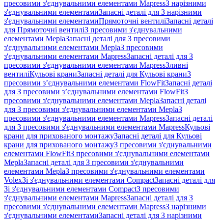
пресовими з'єднувальними елементами Mapress
З нарізними
з'єднувальними елементами
Запасні деталі для З нарізними
з'єднувальними елементами
Прямоточні вентилі
Запасні деталі
для Прямоточні вентилі
З пресовими з'єднувальними
елементами Mepla
Запасні деталі для З пресовими
з'єднувальними елементами Mepla
З пресовими
з'єднувальними елементами Mapress
Запасні деталі для З
пресовими з'єднувальними елементами Mapress
Зливні
вентилі
Кульові крани
Запасні деталі для Кульові крани
З
пресовими з’єднувальними елементами FlowFit
Запасні деталі
для З пресовими з’єднувальними елементами FlowFit
З
пресовими з'єднувальними елементами Mepla
Запасні деталі
для З пресовими з'єднувальними елементами Mepla
З
пресовими з'єднувальними елементами Mapress
Запасні деталі
для З пресовими з'єднувальними елементами Mapress
Кульові
крани для прихованого монтажу
Запасні деталі для Кульові
крани для прихованого монтажу
З пресовими з'єднувальними
елементами FlowFit
З пресовими з'єднувальними елементами
Mepla
Запасні деталі для З пресовими з'єднувальними
елементами Mepla
З пресовими з'єднувальними елементами
Volex
Зі з'єднувальними елементами Compact
Запасні деталі для
Зі з'єднувальними елементами Compact
З пресовими
з'єднувальними елементами Mapress
Запасні деталі для З
пресовими з'єднувальними елементами Mapress
З нарізними
з'єднувальними елементами
Запасні деталі для З нарізними