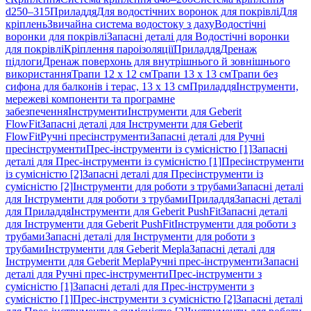
d250–315
Приладдя
Для водостічних воронок для покрівлі
Для
кріплень
Звичайна система водостоку з даху
Водостічні
воронки для покрівлі
Запасні деталі для Водостічні воронки
для покрівлі
Кріплення пароізоляції
Приладдя
Дренаж
підлоги
Дренаж поверхонь для внутрішнього й зовнішнього
використання
Трапи 12 x 12 см
Трапи 13 x 13 см
Трапи без
сифона для балконів і терас, 13 x 13 см
Приладдя
Інструменти,
мережеві компоненти та програмне
забезпечення
Інструменти
Інструменти для Geberit
FlowFit
Запасні деталі для Інструменти для Geberit
FlowFit
Ручні пресінструменти
Запасні деталі для Ручні
пресінструменти
Прес-інструменти із сумісністю [1]
Запасні
деталі для Прес-інструменти із сумісністю [1]
Пресінструменти
із сумісністю [2]
Запасні деталі для Пресінструменти із
сумісністю [2]
Інструменти для роботи з трубами
Запасні деталі
для Інструменти для роботи з трубами
Приладдя
Запасні деталі
для Приладдя
Інструменти для Geberit PushFit
Запасні деталі
для Інструменти для Geberit PushFit
Інструменти для роботи з
трубами
Запасні деталі для Інструменти для роботи з
трубами
Інструменти для Geberit Mepla
Запасні деталі для
Інструменти для Geberit Mepla
Ручні прес-інструменти
Запасні
деталі для Ручні прес-інструменти
Прес-інструменти з
сумісністю [1]
Запасні деталі для Прес-інструменти з
сумісністю [1]
Прес-інструменти з сумісністю [2]
Запасні деталі