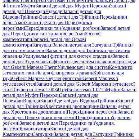
Mapress Therm
Труби системи Therm
Фітинги
Запасні деталі для
Фітинги
Муфти
Запасні деталі для Муфти
Переходи
Запасні
деталі для Переходи
Відводи
Запасні деталі для
Відводи
Трійники
Запасні деталі для Трійники
Перехідники
нероз’ємні
Запасні деталі для Перехідники
нероз’ємні
Перехідники та з’єднання, роз’ємні
Запасні деталі
для Перехідники та з’єднання, роз’ємні
Осьові
компенсатори
Запасні деталі для Осьові
компенсатори
Заглушки
Запасні деталі для Заглушки
Трійники
для систем опалення
Запасні деталі для Трійники для систем
опалення
З'єднувальні фітинги для систем опалення
Запасні
деталі для З'єднувальні фітинги для систем опалення
Приладдя
для Geberit Mapress Therm
Ущільнювачі для систем
Комплекти
затискних гвинтів для фланцевих з'єднань
Кріплення для
труб
Geberit Mapress з вуглецевої сталі
Geberit Mapress з
вуглецевої сталі
Запасні деталі для Geberit Mapress з вуглецевої
сталі
Труби системи 1.0034
Труби системи 1.0215
Муфти
Запасні
деталі для Муфти
Переходи
Запасні деталі для
Переходи
Відводи
Запасні деталі для Відводи
Трійники
Запасні
деталі для Трійники
Хрестовини двоплощинні
Запасні деталі
для Хрестовини двоплощинні
Перехідники нероз'ємні
Запасні
деталі для Перехідники нероз'ємні
Перехідники та з'єднання,
роз'ємні
Запасні деталі для Перехідники та з'єднання,
роз'ємні
Компенсатори
Запасні деталі для
Компенсатори
Заглушки
Запасні деталі для Заглушки
Трійники