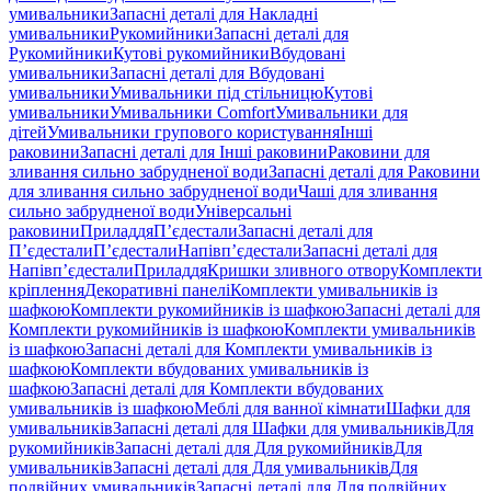
умивальники
Запасні деталі для Накладні
умивальники
Рукомийники
Запасні деталі для
Рукомийники
Кутові рукомийники
Вбудовані
умивальники
Запасні деталі для Вбудовані
умивальники
Умивальники під стільницю
Кутові
умивальники
Умивальники Comfort
Умивальники для
дітей
Умивальники групового користування
Інші
раковини
Запасні деталі для Інші раковини
Раковини для
зливання сильно забрудненої води
Запасні деталі для Раковини
для зливання сильно забрудненої води
Чаші для зливання
сильно забрудненої води
Універсальні
раковини
Приладдя
П’єдестали
Запасні деталі для
П’єдестали
П’єдестали
Напівп’єдестали
Запасні деталі для
Напівп’єдестали
Приладдя
Кришки зливного отвору
Комплекти
кріплення
Декоративні панелі
Комплекти умивальників із
шафкою
Комплекти рукомийників із шафкою
Запасні деталі для
Комплекти рукомийників із шафкою
Комплекти умивальників
із шафкою
Запасні деталі для Комплекти умивальників із
шафкою
Комплекти вбудованих умивальників із
шафкою
Запасні деталі для Комплекти вбудованих
умивальників із шафкою
Меблі для ванної кімнати
Шафки для
умивальників
Запасні деталі для Шафки для умивальників
Для
рукомийників
Запасні деталі для Для рукомийників
Для
умивальників
Запасні деталі для Для умивальників
Для
подвійних умивальників
Запасні деталі для Для подвійних