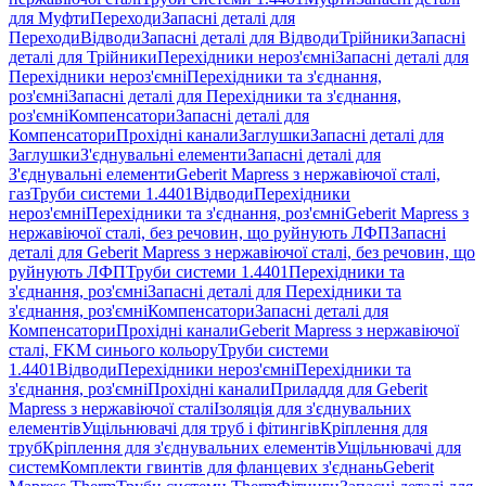
для Муфти
Переходи
Запасні деталі для
Переходи
Відводи
Запасні деталі для Відводи
Трійники
Запасні
деталі для Трійники
Перехідники нероз'ємні
Запасні деталі для
Перехідники нероз'ємні
Перехідники та з'єднання,
роз'ємні
Запасні деталі для Перехідники та з'єднання,
роз'ємні
Компенсатори
Запасні деталі для
Компенсатори
Прохідні канали
Заглушки
Запасні деталі для
Заглушки
З'єднувальні елементи
Запасні деталі для
З'єднувальні елементи
Geberit Mapress з нержавіючої сталі,
газ
Труби системи 1.4401
Відводи
Перехідники
нероз'ємні
Перехідники та з'єднання, роз'ємні
Geberit Mapress з
нержавіючої сталі, без речовин, що руйнують ЛФП
Запасні
деталі для Geberit Mapress з нержавіючої сталі, без речовин, що
руйнують ЛФП
Труби системи 1.4401
Перехідники та
з'єднання, роз'ємні
Запасні деталі для Перехідники та
з'єднання, роз'ємні
Компенсатори
Запасні деталі для
Компенсатори
Прохідні канали
Geberit Mapress з нержавіючої
сталі, FKM синього кольору
Труби системи
1.4401
Відводи
Перехідники нероз'ємні
Перехідники та
з'єднання, роз'ємні
Прохідні канали
Приладдя для Geberit
Mapress з нержавіючої сталі
Ізоляція для з'єднувальних
елементів
Ущільнювачі для труб і фітингів
Кріплення для
труб
Кріплення для з'єднувальних елементів
Ущільнювачі для
систем
Комплекти гвинтів для фланцевих з'єднань
Geberit