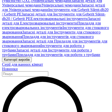
сумісністю [2XL]
Універсальні чемодани
Запасні деталі для
Універсальні чемодани
Універсальні чемодани
Запасні деталі
для Універсальні чемодани
Інструменти для Geberit Silent-db20
/ Geberit PE
Запасні деталі для Інструменти для Geberit Silent-
db20 / Geberit PE
Електрозварювальні інструменти
Запасні
деталі для Електрозварювальні інструменти
Приладдя для
електрозварювальних інструментів
Інструменти для стикового
зварювання
Запасні деталі для Інструменти для стикового
зварювання
Приладдя для інструментів для стикового
зварювання
Запасні деталі для Приладдя для інструментів для
стикового зварювання
Інструменти для роботи з
трубами
Запасні деталі для Інструменти для роботи з
трубами
Приладдя для інструментів для роботи з трубами
Категорії виробів
Серії для ванних кімнат
Новинки