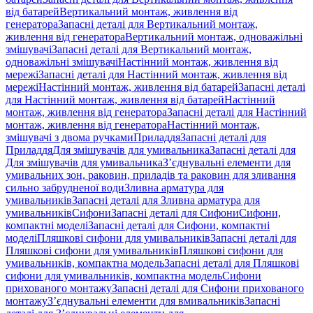
від батарей
Вертикальний монтаж, живлення від
генератора
Запасні деталі для Вертикальний монтаж,
живлення від генератора
Вертикальний монтаж, одноважільні
змішувачі
Запасні деталі для Вертикальний монтаж,
одноважільні змішувачі
Настінний монтаж, живлення від
мережі
Запасні деталі для Настінний монтаж, живлення від
мережі
Настінний монтаж, живлення від батарей
Запасні деталі
для Настінний монтаж, живлення від батарей
Настінний
монтаж, живлення від генератора
Запасні деталі для Настінний
монтаж, живлення від генератора
Настінний монтаж,
змішувачі з двома ручками
Приладдя
Запасні деталі для
Приладдя
Для змішувачів для умивальника
Запасні деталі для
Для змішувачів для умивальника
З’єднувальні елементи для
умивальних зон, раковин, приладів та раковин для зливання
сильно забрудненої води
Зливна арматура для
умивальників
Запасні деталі для Зливна арматура для
умивальників
Сифони
Запасні деталі для Сифони
Сифони,
компактні моделі
Запасні деталі для Сифони, компактні
моделі
Пляшкові сифони для умивальників
Запасні деталі для
Пляшкові сифони для умивальників
Пляшкові сифони для
умивальників, компактна модель
Запасні деталі для Пляшкові
сифони для умивальників, компактна модель
Сифони
прихованого монтажу
Запасні деталі для Сифони прихованого
монтажу
З’єднувальні елементи для вмивальників
Запасні