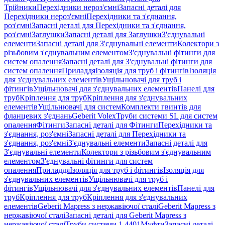
Трійники
Перехідники нероз'ємні
Запасні деталі для
Перехідники нероз'ємні
Перехідники та з'єднання,
роз'ємні
Запасні деталі для Перехідники та з'єднання,
роз'ємні
Заглушки
Запасні деталі для Заглушки
З'єднувальні
елементи
Запасні деталі для З'єднувальні елементи
Колектори з
різьбовим з'єднувальним елементом
З'єднувальні фітинги для
систем опалення
Запасні деталі для З'єднувальні фітинги для
систем опалення
Приладдя
Ізоляція для труб і фітингів
Ізоляція
для з'єднувальних елементів
Ущільнювачі для труб і
фітингів
Ущільнювачі для з'єднувальних елементів
Панелі для
труб
Кріплення для труб
Кріплення для з'єднувальних
елементів
Ущільнювачі для систем
Комплекти гвинтів для
фланцевих з'єднань
Geberit Volex
Труби системи SL для систем
опалення
Фітинги
Запасні деталі для Фітинги
Перехідники та
з'єднання, роз'ємні
Запасні деталі для Перехідники та
з'єднання, роз'ємні
З'єднувальні елементи
Запасні деталі для
З'єднувальні елементи
Колектори з різьбовим з'єднувальним
елементом
З'єднувальні фітинги для систем
опалення
Приладдя
Ізоляція для труб і фітингів
Ізоляція для
з'єднувальних елементів
Ущільнювачі для труб і
фітингів
Ущільнювачі для з'єднувальних елементів
Панелі для
труб
Кріплення для труб
Кріплення для з'єднувальних
елементів
Geberit Mapress з нержавіючої сталі
Geberit Mapress з
нержавіючої сталі
Запасні деталі для Geberit Mapress з
нержавіючої сталі
Труби системи 1.4401
Муфти
Запасні деталі