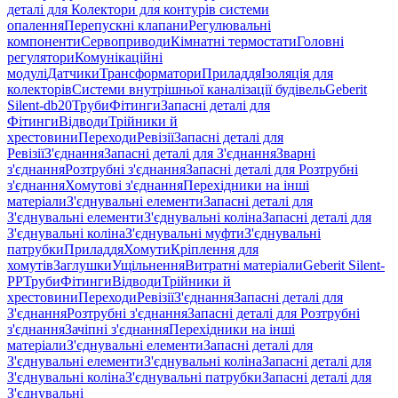
деталі для Колектори для контурів системи
опалення
Перепускні клапани
Регулювальні
компоненти
Сервоприводи
Кімнатні термостати
Головні
регулятори
Комунікаційні
модулі
Датчики
Трансформатори
Приладдя
Ізоляція для
колекторів
Системи внутрішньої каналізації будівель
Geberit
Silent-db20
Труби
Фітинги
Запасні деталі для
Фітинги
Відводи
Трійники й
хрестовини
Переходи
Ревізії
Запасні деталі для
Ревізії
З'єднання
Запасні деталі для З'єднання
Зварні
з'єднання
Розтрубні з'єднання
Запасні деталі для Розтрубні
з'єднання
Хомутові з'єднання
Перехідники на інші
матеріали
З'єднувальні елементи
Запасні деталі для
З'єднувальні елементи
З'єднувальні коліна
Запасні деталі для
З'єднувальні коліна
З'єднувальні муфти
З'єднувальні
патрубки
Приладдя
Хомути
Кріплення для
хомутів
Заглушки
Ущільнення
Витратні матеріали
Geberit Silent-
PP
Труби
Фітинги
Відводи
Трійники й
хрестовини
Переходи
Ревізії
З'єднання
Запасні деталі для
З'єднання
Розтрубні з'єднання
Запасні деталі для Розтрубні
з'єднання
Зачіпні з'єднання
Перехідники на інші
матеріали
З'єднувальні елементи
Запасні деталі для
З'єднувальні елементи
З'єднувальні коліна
Запасні деталі для
З'єднувальні коліна
З'єднувальні патрубки
Запасні деталі для
З'єднувальні