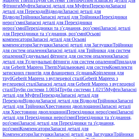
Mapress Therm
Труби системи Therm
Фітинги
Запасні деталі для
Фітинги
Муфти
Запасні деталі для Муфти
Переходи
Запасні
деталі для Переходи
Відводи
Запасні деталі для
Відводи
Трійники
Запасні деталі для Трійники
Перехідники
нероз’ємні
Запасні деталі для Перехідники
нероз’ємні
Перехідники та з’єднання, роз’ємні
Запасні деталі
для Перехідники та з’єднання, роз’ємні
Осьові
компенсатори
Запасні деталі для Осьові
компенсатори
Заглушки
Запасні деталі для Заглушки
Трійники
для систем опалення
Запасні деталі для Трійники для систем
опалення
З'єднувальні фітинги для систем опалення
Запасні
деталі для З'єднувальні фітинги для систем опалення
Приладдя
для Geberit Mapress Therm
Ущільнювачі для систем
Комплекти
затискних гвинтів для фланцевих з'єднань
Кріплення для
труб
Geberit Mapress з вуглецевої сталі
Geberit Mapress з
вуглецевої сталі
Запасні деталі для Geberit Mapress з вуглецевої
сталі
Труби системи 1.0034
Труби системи 1.0215
Муфти
Запасні
деталі для Муфти
Переходи
Запасні деталі для
Переходи
Відводи
Запасні деталі для Відводи
Трійники
Запасні
деталі для Трійники
Хрестовини двоплощинні
Запасні деталі
для Хрестовини двоплощинні
Перехідники нероз'ємні
Запасні
деталі для Перехідники нероз'ємні
Перехідники та з'єднання,
роз'ємні
Запасні деталі для Перехідники та з'єднання,
роз'ємні
Компенсатори
Запасні деталі для
Компенсатори
Заглушки
Запасні деталі для Заглушки
Трійники