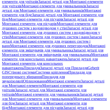
елементи для унітазів
Запасні деталі для Монтажні елементи
для унітазів
Монтажні елементи для умивальників
Запасні
деталі для Монтажні елементи для умивальників
Монтажні
елементи для біде
Запасні деталі для Монтажні елементи для
біде
Монтажні елементи для пісуарів
Запасні деталі для
Монтажні елементи для пісуарів
Монтажні елементи для
душових систем з водовідводом у стіні
Запасні деталі для
Монтажні елементи для душових систем з водовідводом у
стіні
Монтажні елементи для душових систем і ванн
Запасні
деталі для Монтажні елементи для душових систем і
ванн
Монтажні елементи для душових перегородок
Монтажні
елементи для змішувачів для умивальника
Запасні деталі для
Монтажні елементи для змішувачів для умивальника
Монтажні
елементи для консольних навантажень
Запасні деталі для
Монтажні елементи для консольних
навантажень
Приладдя
Запасні деталі для Приладдя
Geberit
GIS
Стінові системи
Системи кріплення
Приладдя для
попереднього збирання
Приладдя для
звукоізоляції
Облицювання
Монтажні елементи
Запасні деталі
для Монтажні елементи
Монтажні елементи для
унітазів
Запасні деталі для Монтажні елементи для
унітазів
Монтажні елементи для умивальників
Запасні деталі
для Монтажні елементи для умивальників
Монтажні елементи
для біде
Запасні деталі для Монтажні елементи для
біде
Монтажні елементи для пісуарів
Запасні деталі для