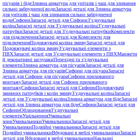
пісуарів і біде
Зливна арматура для унітазів і чаш для зливання
сильно забрудненої води
Запасні деталі для Зливна арматура
для унітазів і чаш для зливання сильно забрудненої
води
Сифони
Запасні деталі для Сифони
З’єднувальні
коліна
Запасні деталі для З’єднувальні коліна
З’єднувальні
патрубки
Запасні деталі для З’єднувальні патрубки
Комплекти
для підключення
Запасні деталі для Комплекти для
підключення
Подовжувачі коліна змиву
Запасні деталі для
Подовжувачі коліна змиву
З’єднувальні елементи з
ПВХ
Запасні деталі для З’єднувальні елементи з ПВХ
Манжети
й декоративні заглушки
Перехідні та з’єднувальні
елементи
Зливна арматура для пісуарів
Запасні деталі для
Зливна арматура для пісуарів
Сифони для пісуара
Запасні
деталі для Сифони для пісуара
Сифони прихованого
монтажу
Запасні деталі для Сифони прихованого
монтажу
Сифони
Запасні деталі для Сифони
Подовжувачі
змивних патрубків і колін змиву
З’єднувальні коліна
Запасні
деталі для З’єднувальні коліна
Зливна арматура для біде
Запасні
деталі для Зливна арматура для біде
Сифони
Запасні деталі для
Сифони
Облицювання
З’єднувальні
елементи
Ущільнення
Умивальні
зони
Умивальники
Умивальники
Запасні деталі для
Умивальники
Подвійні умивальники
Запасні деталі для
Подвійні умивальники
Вбудовані в меблі умивальники
Запасні
деталі для Вбудовані в меблі умивальники
Накладні