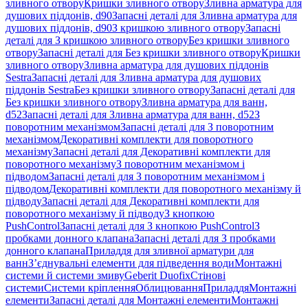
зливного отвору
Кришки зливного отвору
Зливна арматура для
душових піддонів, d90
Запасні деталі для Зливна арматура для
душових піддонів, d90
З кришкою зливного отвору
Запасні
деталі для З кришкою зливного отвору
Без кришки зливного
отвору
Запасні деталі для Без кришки зливного отвору
Кришки
зливного отвору
Зливна арматура для душових піддонів
Sestra
Запасні деталі для Зливна арматура для душових
піддонів Sestra
Без кришки зливного отвору
Запасні деталі для
Без кришки зливного отвору
Зливна арматура для ванн,
d52
Запасні деталі для Зливна арматура для ванн, d52
З
поворотним механізмом
Запасні деталі для З поворотним
механізмом
Декоративні комплекти для поворотного
механізму
Запасні деталі для Декоративні комплекти для
поворотного механізму
З поворотним механізмом і
підводом
Запасні деталі для З поворотним механізмом і
підводом
Декоративні комплекти для поворотного механізму й
підводу
Запасні деталі для Декоративні комплекти для
поворотного механізму й підводу
З кнопкою
PushControl
Запасні деталі для З кнопкою PushControl
З
пробками донного клапана
Запасні деталі для З пробками
донного клапана
Приладдя для зливної арматури для
ванн
З’єднувальні елементи для підведення води
Монтажні
системи й системи змиву
Geberit Duofix
Стінові
системи
Системи кріплення
Облицювання
Приладдя
Монтажні
елементи
Запасні деталі для Монтажні елементи
Монтажні