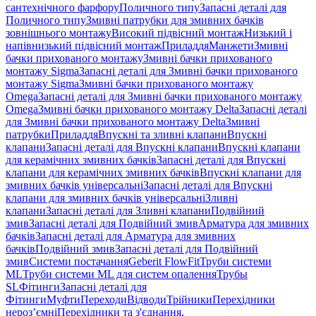
сантехнічного фарфору
Поличного типу
Запасні деталі для
Поличного типу
Змивні патрубки для змивних бачків
зовнішнього монтажу
Високий підвісний монтаж
Низький і
напівнизький підвісний монтаж
Приладдя
Манжети
Змивні
бачки прихованого монтажу
Змивні бачки прихованого
монтажу Sigma
Запасні деталі для Змивні бачки прихованого
монтажу Sigma
Змивні бачки прихованого монтажу
Omega
Запасні деталі для Змивні бачки прихованого монтажу
Omega
Змивні бачки прихованого монтажу Delta
Запасні деталі
для Змивні бачки прихованого монтажу Delta
Змивні
патрубки
Приладдя
Впускні та зливні клапани
Впускні
клапани
Запасні деталі для Впускні клапани
Впускні клапани
для керамічних змивних бачків
Запасні деталі для Впускні
клапани для керамічних змивних бачків
Впускні клапани для
змивних бачків універсальні
Запасні деталі для Впускні
клапани для змивних бачків універсальні
Зливні
клапани
Запасні деталі для Зливні клапани
Подвійний
змив
Запасні деталі для Подвійний змив
Арматура для змивних
бачкiв
Запасні деталі для Арматура для змивних
бачкiв
Подвійний змив
Запасні деталі для Подвійний
змив
Системи постачання
Geberit FlowFit
Труби системи
ML
Труби системи ML для систем опалення
Трубы
SL
Фітинги
Запасні деталі для
Фітинги
Муфти
Переходи
Відводи
Трійники
Перехідники
нероз’ємні
Перехідники та з'єднання,