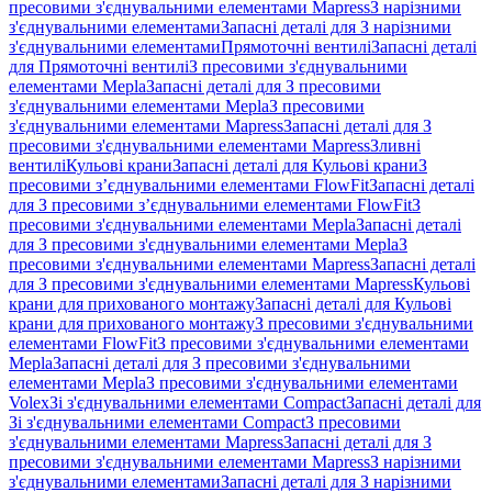
пресовими з'єднувальними елементами Mapress
З нарізними
з'єднувальними елементами
Запасні деталі для З нарізними
з'єднувальними елементами
Прямоточні вентилі
Запасні деталі
для Прямоточні вентилі
З пресовими з'єднувальними
елементами Mepla
Запасні деталі для З пресовими
з'єднувальними елементами Mepla
З пресовими
з'єднувальними елементами Mapress
Запасні деталі для З
пресовими з'єднувальними елементами Mapress
Зливні
вентилі
Кульові крани
Запасні деталі для Кульові крани
З
пресовими з’єднувальними елементами FlowFit
Запасні деталі
для З пресовими з’єднувальними елементами FlowFit
З
пресовими з'єднувальними елементами Mepla
Запасні деталі
для З пресовими з'єднувальними елементами Mepla
З
пресовими з'єднувальними елементами Mapress
Запасні деталі
для З пресовими з'єднувальними елементами Mapress
Кульові
крани для прихованого монтажу
Запасні деталі для Кульові
крани для прихованого монтажу
З пресовими з'єднувальними
елементами FlowFit
З пресовими з'єднувальними елементами
Mepla
Запасні деталі для З пресовими з'єднувальними
елементами Mepla
З пресовими з'єднувальними елементами
Volex
Зі з'єднувальними елементами Compact
Запасні деталі для
Зі з'єднувальними елементами Compact
З пресовими
з'єднувальними елементами Mapress
Запасні деталі для З
пресовими з'єднувальними елементами Mapress
З нарізними
з'єднувальними елементами
Запасні деталі для З нарізними