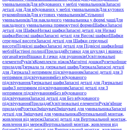
умивальників
Для вбудованих у меблі умивальників
Запасні
деталі для Для вбудованих у меблі умивальників
Для кутових
рукомийників
Для кутових умивальників
Стільниці
умивальників
Для накладного умивальника у формі чаші
Для
накладного умивальника прямокутної форми
Шафки
Запасні
деталі для Шафки
Низькі шафки
Запасні деталі для Низькі
шафки
Високі шафки
Запасні деталі для Високі шафки
Шафки
середньої висоти
Запасні деталі для Шафки середньої
висоти
Підвісні шафки
Запасні деталі для Підвісні шафки
Інші
меблі
Настінні полиці
Приладдя
Вставки для шухляд і ящики-
органайзери
Вішаки й гачки для рушників
Освітлювальні
елементи
Руків'я
Комплекти ніжок
Магнітні дошки
Розетки
Інше
приладдя
Дзеркала та дзеркальні шафи
Дзеркала
Запасні деталі
для Дзеркала
З непрямим підсвічуванням
Запасні деталі для З
непрямим підсвічуванням
Без вбудованого
підсвічування
Дзеркальні шафи
Запасні деталі для Дзеркальні
шафи
З непрямим підсвічуванням
Запасні деталі для З
непрямим підсвічуванням
Без вбудованого
підсвічування
Запасні деталі для Без вбудованого
підсвічування
Приладдя
Освітлювальні елементи
Руків'я
Інше
приладдя
Розетки
Змішувачі
Змішувачі для умивальника
Запасні
деталі для Змішувачі для умивальника
Вертикальний монтаж,
живлення від мережі
Запасні деталі для Вертикальний монтаж,
живлення від мережі
Вертикальний монтаж, живлення від
батарей
Запасні деталі для Вертикальний монтаж, живлення