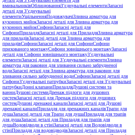
деталі для З’єднувальні елементи для
вмивальників
Облицювання
З’єднувальні елементи
Запасні
деталі для З’єднувальні
елементи
Ущільнення
Подовжувачі
Зливна арматура для
кухонних мийок
Запасні деталі для Зливна арматура для
кухонних мийок
Сифони
Запасні деталі для
Сифони
Приладдя
Запасні деталі для Приладдя
Зливна арматура
для приладів
Запасні деталі для Зливна арматура для
приладів
Сифони
Запасні деталі для Сифони
Сифони
прихованого монтажу
Сифони зовнішнього монтажу
Запасні
деталі для Сифони зовнішнього монтажу
З’єднувальні
елементи
Запасні деталі для З’єднувальні елементи
Зливна
арматура для раковин для зливання сильно забрудненої
води
Запасні деталі для Зливна арматура для раковин для
зливання сильно забрудненої води
Сифони
Запасні деталі для
Сифони
З’єднувальні патрубки
Запасні деталі для З’єднувальні
патрубки
Донні клапани
Приладдя
Душові системи та
ванни
Душові системи
Дренаж підлоги для душових
систем
Запасні деталі для Дренаж підлоги для душових
систем
Душові дренажні канали
Запасні деталі для Душові
дренажні канали
Приладдя для дренажних каналів
Трапи для
душа
Запасні деталі для Трапи для душа
Приладдя для трапів
для душа
Запасні деталі для Приладдя для трапів для
душа
Водовідводи в стіні
Запасні деталі для Водовідводи в
стіні
Приладдя для водовідводів
Запасні деталі для Приладдя