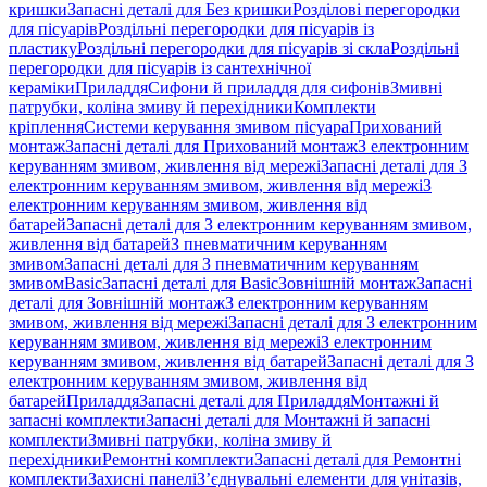
кришки
Запасні деталі для Без кришки
Розділові перегородки
для пісуарів
Роздільні перегородки для пісуарів із
пластику
Роздільні перегородки для пісуарів зі скла
Роздільні
перегородки для пісуарів із сантехнічної
кераміки
Приладдя
Сифони й приладдя для сифонів
Змивні
патрубки, коліна змиву й перехідники
Комплекти
кріплення
Системи керування змивом пісуара
Прихований
монтаж
Запасні деталі для Прихований монтаж
З електронним
керуванням змивом, живлення від мережі
Запасні деталі для З
електронним керуванням змивом, живлення від мережі
З
електронним керуванням змивом, живлення від
батарей
Запасні деталі для З електронним керуванням змивом,
живлення від батарей
З пневматичним керуванням
змивом
Запасні деталі для З пневматичним керуванням
змивом
Basic
Запасні деталі для Basic
Зовнішній монтаж
Запасні
деталі для Зовнішній монтаж
З електронним керуванням
змивом, живлення від мережі
Запасні деталі для З електронним
керуванням змивом, живлення від мережі
З електронним
керуванням змивом, живлення від батарей
Запасні деталі для З
електронним керуванням змивом, живлення від
батарей
Приладдя
Запасні деталі для Приладдя
Монтажні й
запасні комплекти
Запасні деталі для Монтажні й запасні
комплекти
Змивні патрубки, коліна змиву й
перехідники
Ремонтні комплекти
Запасні деталі для Ремонтні
комплекти
Захисні панелі
З’єднувальні елементи для унітазів,