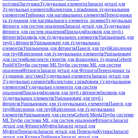
роз'ємні
Заглушки
З'єднувальні елементи
Запасні деталі для
З'єднувальні елементи
Колектори з різьбовим з'єднувальним
елементом
Трійники для нагрівальних елементів
Перехідники
та з'єднання для нагрівального елемента, розміні
З'єднувальні
фітинги для систем опалення
Запасні деталі для З'єднувальні
фітинги для систем опалення
Приладдя
Ізоляція для труб і
фітингів
Ізоляція для з'єднувальних елементів
Ущільнювачі для
труб і фітингів
Ущільнювачі для з'єднувальних
елементів
Ущільнення для фітингів
Панелі для труб
Кріплення
для труб
Кріплення для з'єднувальних елементів
Ущільнювачі
для систем
Комплекти гвинтів для фланцевих з'єднань
Geberit
PushFit
Труби системи ML
Труби системи ML для систем
опалення
Фітинги
Запасні деталі для Фітинги
Перехідники та
з’єднання, роз’ємні
З’єднувальні елементи
Запасні деталі для
З’єднувальні елементи
Колектори з різьбовим з’єднувальним
елементом
З’єднувальні елементи для систем
опалення
Приладдя
Ізоляція для труб і фітингів
Ізоляція для
з'єднувальних елементів
Ущільнювачі для труб і
фітингів
Ущільнювачі для з'єднувальних елементів
Панелі для
труб
Кріплення для труб
Кріплення для з'єднувальних
елементів
Ущільнювачі для систем
Geberit Mepla
Труби системи
ML
Труби системи ML для систем опалення
Фітинги
Запасні
деталі для Фітинги
Муфти
Запасні деталі для
Муфти
Переходи
Запасні деталі для Переходи
Кутики
Запасні
деталі для Кутики
Трійники
Запасні деталі для