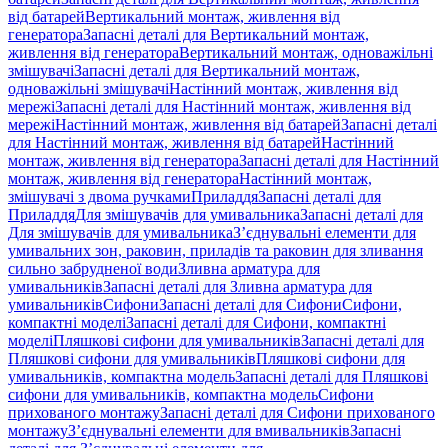
від батарей
Вертикальний монтаж, живлення від
генератора
Запасні деталі для Вертикальний монтаж,
живлення від генератора
Вертикальний монтаж, одноважільні
змішувачі
Запасні деталі для Вертикальний монтаж,
одноважільні змішувачі
Настінний монтаж, живлення від
мережі
Запасні деталі для Настінний монтаж, живлення від
мережі
Настінний монтаж, живлення від батарей
Запасні деталі
для Настінний монтаж, живлення від батарей
Настінний
монтаж, живлення від генератора
Запасні деталі для Настінний
монтаж, живлення від генератора
Настінний монтаж,
змішувачі з двома ручками
Приладдя
Запасні деталі для
Приладдя
Для змішувачів для умивальника
Запасні деталі для
Для змішувачів для умивальника
З’єднувальні елементи для
умивальних зон, раковин, приладів та раковин для зливання
сильно забрудненої води
Зливна арматура для
умивальників
Запасні деталі для Зливна арматура для
умивальників
Сифони
Запасні деталі для Сифони
Сифони,
компактні моделі
Запасні деталі для Сифони, компактні
моделі
Пляшкові сифони для умивальників
Запасні деталі для
Пляшкові сифони для умивальників
Пляшкові сифони для
умивальників, компактна модель
Запасні деталі для Пляшкові
сифони для умивальників, компактна модель
Сифони
прихованого монтажу
Запасні деталі для Сифони прихованого
монтажу
З’єднувальні елементи для вмивальників
Запасні