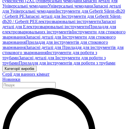
сумісністю [2XL]
Універсальні чемодани
Запасні деталі для
Універсальні чемодани
Універсальні чемодани
Запасні деталі
для Універсальні чемодани
Інструменти для Geberit Silent-db20
/ Geberit PE
Запасні деталі для Інструменти для Geberit Silent-
db20 / Geberit PE
Електрозварювальні інструменти
Запасні
деталі для Електрозварювальні інструменти
Приладдя для
електрозварювальних інструментів
Інструменти для стикового
зварювання
Запасні деталі для Інструменти для стикового
зварювання
Приладдя для інструментів для стикового
зварювання
Запасні деталі для Приладдя для інструментів для
стикового зварювання
Інструменти для роботи з
трубами
Запасні деталі для Інструменти для роботи з
трубами
Приладдя для інструментів для роботи з трубами
Категорії виробів
Серії для ванних кімнат
Новинки