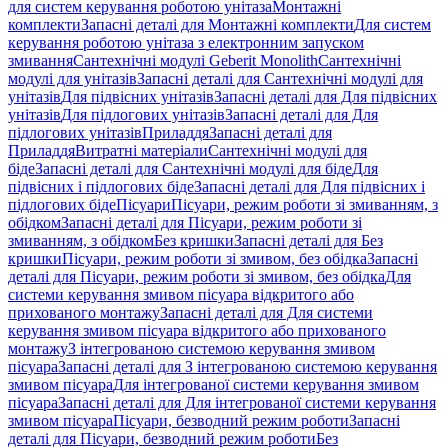
для систем керування роботою унітаза
Монтажні
комплекти
Запасні деталі для Монтажні комплекти
Для систем
керування роботою унітаза з електронним запуском
змивання
Сантехнічні модулі Geberit Monolith
Сантехнічні
модулі для унітазів
Запасні деталі для Сантехнічні модулі для
унітазів
Для підвісних унітазів
Запасні деталі для Для підвісних
унітазів
Для підлогових унітазів
Запасні деталі для Для
підлогових унітазів
Приладдя
Запасні деталі для
Приладдя
Витратні матеріали
Сантехнічні модулі для
біде
Запасні деталі для Сантехнічні модулі для біде
Для
підвісних і підлогових біде
Запасні деталі для Для підвісних і
підлогових біде
Пісуари
Пісуари, режим роботи зі змиванням, з
обідком
Запасні деталі для Пісуари, режим роботи зі
змиванням, з обідком
Без кришки
Запасні деталі для Без
кришки
Пісуари, режим роботи зі змивом, без обідка
Запасні
деталі для Пісуари, режим роботи зі змивом, без обідка
Для
системи керування змивом пісуара відкритого або
прихованого монтажу
Запасні деталі для Для системи
керування змивом пісуара відкритого або прихованого
монтажу
З інтегрованою системою керування змивом
пісуара
Запасні деталі для З інтегрованою системою керування
змивом пісуара
Для інтегрованої системи керування змивом
пісуара
Запасні деталі для Для інтегрованої системи керування
змивом пісуара
Пісуари, безводний режим роботи
Запасні
деталі для Пісуари, безводний режим роботи
Без