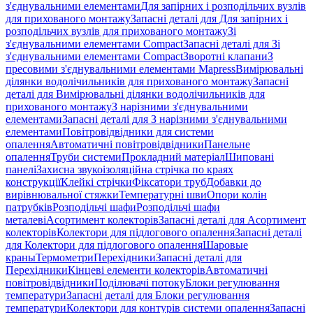
з'єднувальними елементами
Для запірних і розподільчих вузлів
для прихованого монтажу
Запасні деталі для Для запірних і
розподільчих вузлів для прихованого монтажу
Зі
з'єднувальними елементами Compact
Запасні деталі для Зі
з'єднувальними елементами Compact
Зворотні клапани
З
пресовими з'єднувальними елементами Mapress
Вимірювальні
ділянки водолічильників для прихованого монтажу
Запасні
деталі для Вимірювальні ділянки водолічильників для
прихованого монтажу
З нарізними з'єднувальними
елементами
Запасні деталі для З нарізними з'єднувальними
елементами
Повітровідвідники для системи
опалення
Автоматичні повітровідвідники
Панельне
опалення
Труби системи
Прокладний матеріал
Шиповані
панелі
Захисна звукоізоляційна стрічка по краях
конструкції
Клейкі стрічки
Фіксатори труб
Добавки до
вирівнювальної стяжки
Температурні шви
Опори колін
патрубків
Розподільчі шафи
Розподільчі шафи
металеві
Асортимент колекторів
Запасні деталі для Асортимент
колекторів
Колектори для підлогового опалення
Запасні деталі
для Колектори для підлогового опалення
Шаровые
краны
Термометри
Перехідники
Запасні деталі для
Перехідники
Кінцеві елементи колекторів
Автоматичні
повітровідвідники
Поділювачі потоку
Блоки регулювання
температури
Запасні деталі для Блоки регулювання
температури
Колектори для контурів системи опалення
Запасні