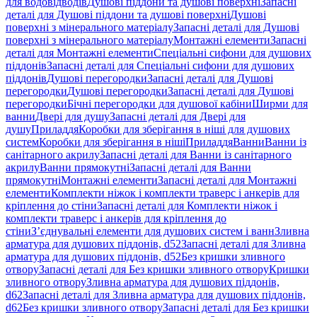
для водовідводів
Душові піддони та душові поверхні
Запасні
деталі для Душові піддони та душові поверхні
Душові
поверхні з мінерального матеріалу
Запасні деталі для Душові
поверхні з мінерального матеріалу
Монтажні елементи
Запасні
деталі для Монтажні елементи
Спеціальні сифони для душових
піддонів
Запасні деталі для Спеціальні сифони для душових
піддонів
Душові перегородки
Запасні деталі для Душові
перегородки
Душові перегородки
Запасні деталі для Душові
перегородки
Бічні перегородки для душової кабіни
Ширми для
ванни
Двері для душу
Запасні деталі для Двері для
душу
Приладдя
Коробки для зберігання в ніші для душових
систем
Коробки для зберігання в ніші
Приладдя
Ванни
Ванни із
санітарного акрилу
Запасні деталі для Ванни із санітарного
акрилу
Ванни прямокутні
Запасні деталі для Ванни
прямокутні
Монтажні елементи
Запасні деталі для Монтажні
елементи
Комплекти ніжок і комплекти траверс і анкерів для
кріплення до стіни
Запасні деталі для Комплекти ніжок і
комплекти траверс і анкерів для кріплення до
стіни
З’єднувальні елементи для душових систем і ванн
Зливна
арматура для душових піддонів, d52
Запасні деталі для Зливна
арматура для душових піддонів, d52
Без кришки зливного
отвору
Запасні деталі для Без кришки зливного отвору
Кришки
зливного отвору
Зливна арматура для душових піддонів,
d62
Запасні деталі для Зливна арматура для душових піддонів,
d62
Без кришки зливного отвору
Запасні деталі для Без кришки