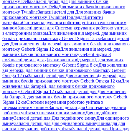
монтажу Delta
Запасні деталі для Для змивних бачків
прихованого монтажу Delta
Для змивних бачків прихованого
монтажу Twinline
Запасні деталі для Для змивних бачків
прихованого монтажу Twinline
Приладдя
Витратні
матеріали
Системи керування роботою унітаза з електронним
змивом
Запасні деталі для Системи керування роботою унітаза
з електронним змивом
Для живлення від мережі, для змивних
бачків прихованого монтажу Geberit Sigma 12 см
Запасні деталі
для Для живлення від мережі, для змивних бачків прихованого
монтажу Geberit Sigma 12 см
Для живлення від мережі, для
змивних бачків прихованого монтажу Geberit Sigma 8
см
Запасні деталі для Для живлення від мережі, для змивних
бачків прихованого монтажу Geberit Sigma 8 см
Для живлення
від мережі, для змивних бачків прихованого монтажу Geberit
Omega 12 см
Запасні деталі для Для живлення від мережі, для
змивних бачків прихованого монтажу Geberit Omega 12 см
Для
живлення від батарей, для змивних бачків прихованого
монтажу Geberit Sigma 12 см
Запасні деталі для Для живлення
від батарей, для змивних бачків прихованого монтажу Geberit
Sigma 12 см
Системи керування роботою унітаза з
пневматичним змивом
Запасні деталі для Системи керування
роботою унітаза з пневматичним змивом
Для подвійного
змиву
Запасні деталі для Для подвійного змиву
Для одинарного
змиву
Запасні деталі для Для одинарного змиву
Приладдя для
систем керування роботою унітаза
Запасні деталі для Приладдя