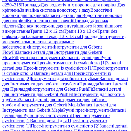
d250–315
Приладдя
Для водостічних воронок для покрівлі
Для
кріплень
Звичайна система водостоку з даху
Водостічні
воронки для покрівлі
Запасні деталі для Водостічні воронки
для покрівлі
Кріплення пароізоляції
Приладдя
Дренаж
підлоги
Дренаж поверхонь для внутрішнього й зовнішнього
використання
Трапи 12 x 12 см
Трапи 13 x 13 см
Трапи без
сифона для балконів і терас, 13 x 13 см
Приладдя
Інструменти,
мережеві компоненти та програмне
забезпечення
Інструменти
Інструменти для Geberit
FlowFit
Запасні деталі для Інструменти для Geberit
FlowFit
Ручні пресінструменти
Запасні деталі для Ручні
пресінструменти
Прес-інструменти із сумісністю [1]
Запасні
деталі для Прес-інструменти із сумісністю [1]
Пресінструменти
із сумісністю [2]
Запасні деталі для Пресінструменти із
сумісністю [2]
Інструменти для роботи з трубами
Запасні деталі
для Інструменти для роботи з трубами
Приладдя
Запасні деталі
для Приладдя
Інструменти для Geberit PushFit
Запасні деталі
для Інструменти для Geberit PushFit
Інструменти для роботи з
трубами
Запасні деталі для Інструменти для роботи з
трубами
Інструменти для Geberit Mepla
Запасні деталі для
Інструменти для Geberit Mepla
Ручні прес-інструменти
Запасні
деталі для Ручні прес-інструменти
Прес-інструменти з
сумісністю [1]
Запасні деталі для Прес-інструменти з
сумісністю [1]
Прес-інструменти з сумісністю [2]
Запасні деталі