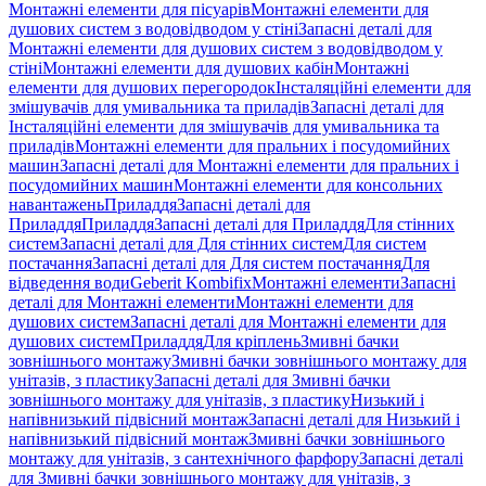
Монтажні елементи для пісуарів
Монтажні елементи для
душових систем з водовідводом у стіні
Запасні деталі для
Монтажні елементи для душових систем з водовідводом у
стіні
Монтажні елементи для душових кабін
Монтажні
елементи для душових перегородок
Інсталяційні елементи для
змішувачів для умивальника та приладів
Запасні деталі для
Інсталяційні елементи для змішувачів для умивальника та
приладів
Монтажні елементи для пральних і посудомийних
машин
Запасні деталі для Монтажні елементи для пральних і
посудомийних машин
Монтажні елементи для консольних
навантажень
Приладдя
Запасні деталі для
Приладдя
Приладдя
Запасні деталі для Приладдя
Для стінних
систем
Запасні деталі для Для стінних систем
Для систем
постачання
Запасні деталі для Для систем постачання
Для
відведення води
Geberit Kombifix
Монтажні елементи
Запасні
деталі для Монтажні елементи
Монтажні елементи для
душових систем
Запасні деталі для Монтажні елементи для
душових систем
Приладдя
Для кріплень
Змивні бачки
зовнішнього монтажу
Змивні бачки зовнішнього монтажу для
унітазів, з пластику
Запасні деталі для Змивні бачки
зовнішнього монтажу для унітазів, з пластику
Низький і
напівнизький підвісний монтаж
Запасні деталі для Низький і
напівнизький підвісний монтаж
Змивні бачки зовнішнього
монтажу для унітазів, з сантехнічного фарфору
Запасні деталі
для Змивні бачки зовнішнього монтажу для унітазів, з