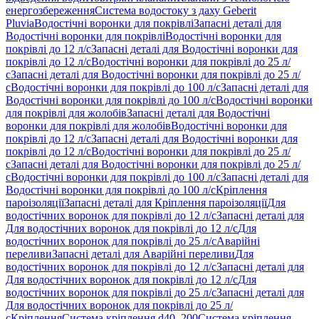
енергозбереження
Система водостоку з даху Geberit
Pluvia
Водостічні воронки для покрівлі
Запасні деталі для
Водостічні воронки для покрівлі
Водостічні воронки для
покрівлі до 12 л/с
Запасні деталі для Водостічні воронки для
покрівлі до 12 л/с
Водостічні воронки для покрівлі до 25 л/
с
Запасні деталі для Водостічні воронки для покрівлі до 25 л/
с
Водостічні воронки для покрівлі до 100 л/с
Запасні деталі для
Водостічні воронки для покрівлі до 100 л/с
Водостічні воронки
для покрівлі для жолобів
Запасні деталі для Водостічні
воронки для покрівлі для жолобів
Водостічні воронки для
покрівлі до 12 л/с
Запасні деталі для Водостічні воронки для
покрівлі до 12 л/с
Водостічні воронки для покрівлі до 25 л/
с
Запасні деталі для Водостічні воронки для покрівлі до 25 л/
с
Водостічні воронки для покрівлі до 100 л/с
Запасні деталі для
Водостічні воронки для покрівлі до 100 л/с
Кріплення
пароізоляції
Запасні деталі для Кріплення пароізоляції
Для
водостічних воронок для покрівлі до 12 л/с
Запасні деталі для
Для водостічних воронок для покрівлі до 12 л/с
Для
водостічних воронок для покрівлі до 25 л/с
Аварійні
переливи
Запасні деталі для Аварійні переливи
Для
водостічних воронок для покрівлі до 12 л/с
Запасні деталі для
Для водостічних воронок для покрівлі до 12 л/с
Для
водостічних воронок для покрівлі до 25 л/с
Запасні деталі для
Для водостічних воронок для покрівлі до 25 л/
с
Кріплення
Система кріплення d40–200
Система кріплення