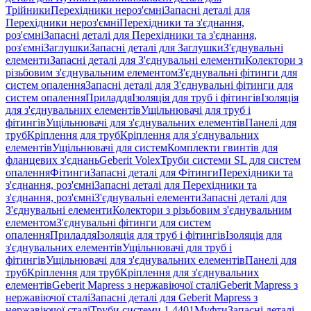
Трійники
Перехідники нероз'ємні
Запасні деталі для
Перехідники нероз'ємні
Перехідники та з'єднання,
роз'ємні
Запасні деталі для Перехідники та з'єднання,
роз'ємні
Заглушки
Запасні деталі для Заглушки
З'єднувальні
елементи
Запасні деталі для З'єднувальні елементи
Колектори з
різьбовим з'єднувальним елементом
З'єднувальні фітинги для
систем опалення
Запасні деталі для З'єднувальні фітинги для
систем опалення
Приладдя
Ізоляція для труб і фітингів
Ізоляція
для з'єднувальних елементів
Ущільнювачі для труб і
фітингів
Ущільнювачі для з'єднувальних елементів
Панелі для
труб
Кріплення для труб
Кріплення для з'єднувальних
елементів
Ущільнювачі для систем
Комплекти гвинтів для
фланцевих з'єднань
Geberit Volex
Труби системи SL для систем
опалення
Фітинги
Запасні деталі для Фітинги
Перехідники та
з'єднання, роз'ємні
Запасні деталі для Перехідники та
з'єднання, роз'ємні
З'єднувальні елементи
Запасні деталі для
З'єднувальні елементи
Колектори з різьбовим з'єднувальним
елементом
З'єднувальні фітинги для систем
опалення
Приладдя
Ізоляція для труб і фітингів
Ізоляція для
з'єднувальних елементів
Ущільнювачі для труб і
фітингів
Ущільнювачі для з'єднувальних елементів
Панелі для
труб
Кріплення для труб
Кріплення для з'єднувальних
елементів
Geberit Mapress з нержавіючої сталі
Geberit Mapress з
нержавіючої сталі
Запасні деталі для Geberit Mapress з
нержавіючої сталі
Труби системи 1.4401
Муфти
Запасні деталі