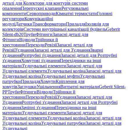
деталі для Колектори для контурів системи
опалення
Перепускні клапани
Регулювальні
компоненти
Сервоприводи
Кімнатні термостати
Головні
регулятори
Комунікаційні
модулі
Датчики
Трансформатори
Приладдя
Ізоляція для
колекторів
Системи внутрішньої каналізації будівель
Geberit
Silent-db20
Труби
Фітинги
Запасні деталі для
Фітинги
Відводи
Трійники й
хрестовини
Переходи
Ревізії
Запасні деталі для
Ревізії
З'єднання
Запасні деталі для З'єднання
Зварні
з'єднання
Розтрубні з'єднання
Запасні деталі для Розтрубні
з'єднання
Хомутові з'єднання
Перехідники на інші
матеріали
З'єднувальні елементи
Запасні деталі для
З'єднувальні елементи
З'єднувальні коліна
Запасні деталі для
З'єднувальні коліна
З'єднувальні муфти
З'єднувальні
патрубки
Приладдя
Хомути
Кріплення для
хомутів
Заглушки
Ущільнення
Витратні матеріали
Geberit Silent-
PP
Труби
Фітинги
Відводи
Трійники й
хрестовини
Переходи
Ревізії
З'єднання
Запасні деталі для
З'єднання
Розтрубні з'єднання
Запасні деталі для Розтрубні
з'єднання
Зачіпні з'єднання
Перехідники на інші
матеріали
З'єднувальні елементи
Запасні деталі для
З'єднувальні елементи
З'єднувальні коліна
Запасні деталі для
З'єднувальні коліна
З'єднувальні патрубки
Запасні деталі для
З'єднувальні