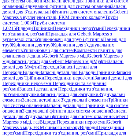
для систем опалення
Запасні деталі для Трійники для систем
опалення
З'єднувальні фітинги для систем опалення
Запасні
деталі для З'єднувальні фітинги для систем опалення
Geberit
Mapress з вуглецевої сталі, FKM синього кольору
Труби
системи 1.0034
Труби системи
1.0215
Відводи
Трійники
Перехідники нероз'ємні
Перехідники
та з'єднання, роз'ємні
Приладдя для Geberit Mapress з
вуглецевої сталі
Ущільнювачі для труб і фітингів
Панелі для
труб
Кріплення для труб
Кріплення для з'єднувальних
елементів
Ущільнювачі для систем
Комплекти гвинтів для
фланцевих з'єднань
Geberit Mapress з міді
Geberit Mapress з
міді
Запасні деталі для Geberit Mapress з міді
Муфти
Запасні
деталі для Муфти
Переходи
Запасні деталі для
Переходи
Відводи
Запасні деталі для Відводи
Трійники
Запасні
деталі для Трійники
Перехідники нероз'ємні
Запасні деталі для
Перехідники нероз'ємні
Перехідники та з'єднання,
роз'ємні
Запасні деталі для Перехідники та з'єднання,
роз'ємні
Заглушки
Запасні деталі для Заглушки
З'єднувальні
елементи
Запасні деталі для З'єднувальні елементи
Трійники
для систем опалення
Запасні деталі для Трійники для систем
опалення
З'єднувальні фітинги для систем опалення
Запасні
деталі для З'єднувальні фітинги для систем опалення
Geberit
Mapress з міді, газ
Відводи
Перехідники нероз'ємні
Geberit
Mapress з міді, FKM синього кольору
Відводи
Перехідники
нероз'ємні
Перехідники та з'єднання, роз'ємні
Приладдя для