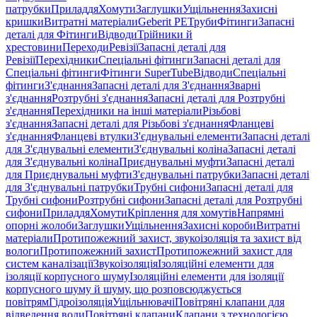
патрубки
Приладдя
Хомути
Заглушки
Ущільнення
Захисні
кришки
Витратні матеріали
Geberit PE
Труби
Фітинги
Запасні
деталі для Фітинги
Відводи
Трійники й
хрестовини
Переходи
Ревізії
Запасні деталі для
Ревізії
Перехідники
Спеціальні фітинги
Запасні деталі для
Спеціальні фітинги
Фітинги SuperTube
Відводи
Спеціальні
фітинги
З'єднання
Запасні деталі для З'єднання
Зварні
з'єднання
Розтрубні з'єднання
Запасні деталі для Розтрубні
з'єднання
Перехідники на інші матеріали
Різьбові
з'єднання
Запасні деталі для Різьбові з'єднання
Фланцеві
з'єднання
Фланцеві втулки
З'єднувальні елементи
Запасні деталі
для З'єднувальні елементи
З'єднувальні коліна
Запасні деталі
для З'єднувальні коліна
Приєднувальні муфти
Запасні деталі
для Приєднувальні муфти
З'єднувальні патрубки
Запасні деталі
для З'єднувальні патрубки
Трубні сифони
Запасні деталі для
Трубні сифони
Розтрубні сифони
Запасні деталі для Розтрубні
сифони
Приладдя
Хомути
Кріплення для хомутів
Напрямні
опорні жолоби
Заглушки
Ущільнення
Захисні короби
Витратні
матеріали
Протипожежний захист, звукоізоляція та захист від
вологи
Протипожежний захист
Протипожежний захист для
систем каналізації
Звукоізоляція
Ізоляційні елементи для
ізоляції корпусного шуму
Ізоляційні елементи для ізоляції
корпусного шуму й шуму, що розповсюджується
повітрям
Гідроізоляція
Ущільнювачі
Повітряні клапани для
відведення води
Повітряні клапани
Клапани з технологією