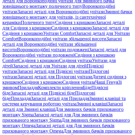
деталі для Воронкоподібні унітази для змивного бачка
зовнішнього монтажу поличного типу
Воронкоподібні
унітази
Запасні деталі для Воронкоподібні унітази
Змивні бачки
зовнішнього монтажу для унітазів, із сантехнічної
кераміки
Поличного типу
Сидіння з кришкою
Запасні деталі
для Сидіння з кришкою
Сидіння з кришкою
Запасні деталі для
Сидіння з кришкою
Унітази Comfort
Запасні деталі для Унітази
Comfort
Воронкоподібні унітази збільшеної висоти
Запасні
деталі для Воронкоподібні унітази збільшеної
висоти
Воронкоподібні унітази подовжені
Запасні деталі для
Воронкоподібні унітази подовжені
Сидіння з кришкою
Comfort
Сидіння з кришкою
Сидіння унітаза
Унітази для
дітей
Запасні деталі для Унітази для дітей
Підвісні
унітази
Запасні деталі для Підвісні унітази
Підлогові
унітази
Запасні деталі для Підлогові унітази
Дитячі сидіння з
кришкою
Сидіння з кришкою
Сидіння унітаза
Чаші Генуя
Зі
змивом
Приладдя
Комплекти кріплення
Біде
Підвісні
біде
Запасні деталі для Підвісні біде
Підлогові
біде
Приладдя
Запасні деталі для Приладдя
Змивні клавіші та
системи керування роботою унітаза
Змивні клавіші
Запасні
деталі для Змивні клавіші
Для змивних бачків прихованого
монтажу Sigma
Запасні деталі для Для змивних бачків
прихованого монтажу Sigma
Для змивних бачків прихованого
монтажу Omega
Запасні деталі для Для змивних бачків
прихованого монтажу Omega
Для змивних бачків прихованого