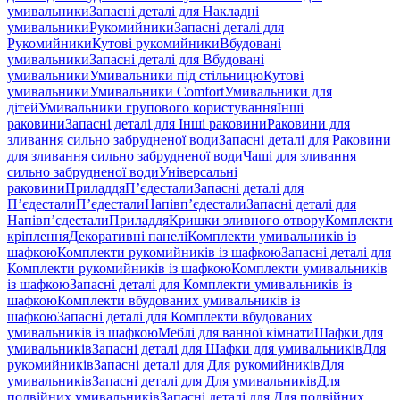
умивальники
Запасні деталі для Накладні
умивальники
Рукомийники
Запасні деталі для
Рукомийники
Кутові рукомийники
Вбудовані
умивальники
Запасні деталі для Вбудовані
умивальники
Умивальники під стільницю
Кутові
умивальники
Умивальники Comfort
Умивальники для
дітей
Умивальники групового користування
Інші
раковини
Запасні деталі для Інші раковини
Раковини для
зливання сильно забрудненої води
Запасні деталі для Раковини
для зливання сильно забрудненої води
Чаші для зливання
сильно забрудненої води
Універсальні
раковини
Приладдя
П’єдестали
Запасні деталі для
П’єдестали
П’єдестали
Напівп’єдестали
Запасні деталі для
Напівп’єдестали
Приладдя
Кришки зливного отвору
Комплекти
кріплення
Декоративні панелі
Комплекти умивальників із
шафкою
Комплекти рукомийників із шафкою
Запасні деталі для
Комплекти рукомийників із шафкою
Комплекти умивальників
із шафкою
Запасні деталі для Комплекти умивальників із
шафкою
Комплекти вбудованих умивальників із
шафкою
Запасні деталі для Комплекти вбудованих
умивальників із шафкою
Меблі для ванної кімнати
Шафки для
умивальників
Запасні деталі для Шафки для умивальників
Для
рукомийників
Запасні деталі для Для рукомийників
Для
умивальників
Запасні деталі для Для умивальників
Для
подвійних умивальників
Запасні деталі для Для подвійних