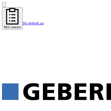
На geberit.ua
Мої списки