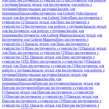
для Прес-інструменти з сумісністю [2]
Інструменти для роботи
з трубами
Запасні деталі для Інструменти для роботи з
трубами
Обпресувальні заглушки
Засоби для
перевірки
Приладдя
Інструменти для Geberit Volex
Запасні
деталі для Інструменти для Geberit Volex
Прес-інструменти з
сумісністю [2]
Запасні деталі для Прес-інструменти з
сумісністю [2]
Інструменти для роботи з трубами
Запасні деталі
для Інструменти для роботи з трубами
Засоби для
перевірки
Інструменти для Geberit Mapress
Запасні деталі для
Інструменти для Geberit Mapress
Прес-інструменти з
сумісністю [1]
Запасні деталі для Прес-інструменти з
сумісністю [1]
Прес-інструменти з сумісністю [2]
Запасні деталі
для Прес-інструменти з сумісністю [2]
Прес-інструменти з
сумісністю [2XL]
Запасні деталі для Прес-інструменти з
сумісністю [2XL]
Прес-інструменти з сумісністю [3]
Запасні
деталі для Прес-інструменти з сумісністю [3]
Інструменти для
роботи з трубами
Запасні деталі для Інструменти для роботи з
трубами
Обпресувальні заглушки
Запасні деталі для
Обпресувальні заглушки
Засоби для
перевірки
Приладдя
Пресові інструменти
Запасні деталі для
Пресові інструменти
Пресові інструменти з сумісністю
[1]
Запасні деталі для Пресові інструменти з сумісністю
[1]
Пресові інструменти з сумісністю [2]
Запасні деталі для
Пресові інструменти з сумісністю [2]
Пресові інструменти з
сумісністю [2XL]
Запасні деталі для Пресові інструменти з