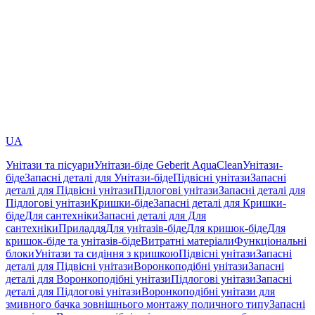
UA
Унітази та пісуари
Унітази-біде Geberit AquaClean
Унітази-
біде
Запасні деталі для Унітази-біде
Підвісні унітази
Запасні
деталі для Підвісні унітази
Підлогові унітази
Запасні деталі для
Підлогові унітази
Кришки-біде
Запасні деталі для Кришки-
біде
Для сантехніки
Запасні деталі для Для
сантехніки
Приладдя
Для унітазів-біде
Для кришок-біде
Для
кришок-біде та унітазів-біде
Витратні матеріали
Функціональні
блоки
Унітази та сидіння з кришкою
Підвісні унітази
Запасні
деталі для Підвісні унітази
Воронкоподібні унітази
Запасні
деталі для Воронкоподібні унітази
Підлогові унітази
Запасні
деталі для Підлогові унітази
Воронкоподібні унітази для
змивного бачка зовнішнього монтажу поличного типу
Запасні