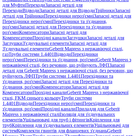
для Муфти
Переходи
Запасні деталі для
Переходи
Відводи
Запасні деталі для Відводи
Трійники
Запасні
деталі для Трійники
Перехідники нероз'ємні
Запасні деталі для
Перехідники нероз'ємні
Перехідники та з'єднання,
роз'ємні
Запасні деталі для Перехідники та з'єднання,
роз'ємні
Компенсатори
Запасні деталі для
Компенсатори
Прохідні канали
Заглушки
Запасні деталі для
Заглушки
З'єднувальні елементи
Запасні деталі для
З'єднувальні елементи
Geberit Mapress з нержавіючої сталі,
газ
Труби системи 1.4401
Відводи
Перехідники
нероз'ємні
Перехідники та з'єднання, роз'ємні
Geberit Mapress з
нержавіючої сталі, без речовин, що руйнують ЛФП
Запасні
деталі для Geberit Mapress з нержавіючої сталі, без речовин, що
руйнують ЛФП
Труби системи 1.4401
Перехідники та
з'єднання, роз'ємні
Запасні деталі для Перехідники та
з'єднання, роз'ємні
Компенсатори
Запасні деталі для
Компенсатори
Прохідні канали
Geberit Mapress з нержавіючої
сталі, FKM синього кольору
Труби системи
1.4401
Відводи
Перехідники нероз'ємні
Перехідники та
з'єднання, роз'ємні
Прохідні канали
Приладдя для Geberit
Mapress з нержавіючої сталі
Ізоляція для з'єднувальних
елементів
Ущільнювачі для труб і фітингів
Кріплення для
труб
Кріплення для з'єднувальних елементів
Ущільнювачі для
систем
Комплекти гвинтів для фланцевих з'єднань
Geberit