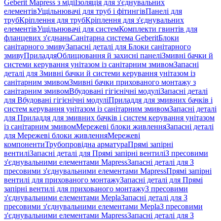
Geberit Mapress з міді
Ізоляція для з'єднувальних
елементів
Ущільнювачі для труб і фітингів
Панелі для
труб
Кріплення для труб
Кріплення для з'єднувальних
елементів
Ущільнювачі для систем
Комплекти гвинтів для
фланцевих з'єднань
Санітарна система Geberit
Блоки
санітарного змиву
Запасні деталі для Блоки санітарного
змиву
Приладдя
Облицювання й захисні панелі
Змивні бачки й
системи керування унітазом із санітарним змивом
Запасні
деталі для Змивні бачки й системи керування унітазом із
санітарним змивом
Змивні бачки прихованого монтажу з
санітарним змивом
Вбудовані гігієнічні модулі
Запасні деталі
для Вбудовані гігієнічні модулі
Приладдя для змивних бачків і
систем керування унітазом із санітарним змивом
Запасні деталі
для Приладдя для змивних бачків і систем керування унітазом
із санітарним змивом
Мережеві блоки живлення
Запасні деталі
для Мережеві блоки живлення
Мережеві
компоненти
Трубопровідна арматура
Прямі запірні
вентилі
Запасні деталі для Прямі запірні вентилі
З пресовими
з'єднувальними елементами Mapress
Запасні деталі для З
пресовими з'єднувальними елементами Mapress
Прямі запірні
вентилі для прихованого монтажу
Запасні деталі для Прямі
запірні вентилі для прихованого монтажу
З пресовими
з'єднувальними елементами Mepla
Запасні деталі для З
пресовими з'єднувальними елементами Mepla
З пресовими
з'єднувальними елементами Mapress
Запасні деталі для З