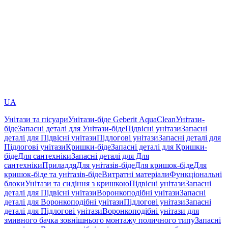
UA
Унітази та пісуари
Унітази-біде Geberit AquaClean
Унітази-
біде
Запасні деталі для Унітази-біде
Підвісні унітази
Запасні
деталі для Підвісні унітази
Підлогові унітази
Запасні деталі для
Підлогові унітази
Кришки-біде
Запасні деталі для Кришки-
біде
Для сантехніки
Запасні деталі для Для
сантехніки
Приладдя
Для унітазів-біде
Для кришок-біде
Для
кришок-біде та унітазів-біде
Витратні матеріали
Функціональні
блоки
Унітази та сидіння з кришкою
Підвісні унітази
Запасні
деталі для Підвісні унітази
Воронкоподібні унітази
Запасні
деталі для Воронкоподібні унітази
Підлогові унітази
Запасні
деталі для Підлогові унітази
Воронкоподібні унітази для
змивного бачка зовнішнього монтажу поличного типу
Запасні