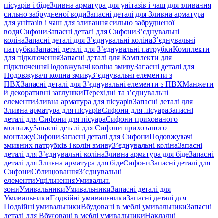
пісуарів і біде
Зливна арматура для унітазів і чаш для зливання
сильно забрудненої води
Запасні деталі для Зливна арматура
для унітазів і чаш для зливання сильно забрудненої
води
Сифони
Запасні деталі для Сифони
З’єднувальні
коліна
Запасні деталі для З’єднувальні коліна
З’єднувальні
патрубки
Запасні деталі для З’єднувальні патрубки
Комплекти
для підключення
Запасні деталі для Комплекти для
підключення
Подовжувачі коліна змиву
Запасні деталі для
Подовжувачі коліна змиву
З’єднувальні елементи з
ПВХ
Запасні деталі для З’єднувальні елементи з ПВХ
Манжети
й декоративні заглушки
Перехідні та з’єднувальні
елементи
Зливна арматура для пісуарів
Запасні деталі для
Зливна арматура для пісуарів
Сифони для пісуара
Запасні
деталі для Сифони для пісуара
Сифони прихованого
монтажу
Запасні деталі для Сифони прихованого
монтажу
Сифони
Запасні деталі для Сифони
Подовжувачі
змивних патрубків і колін змиву
З’єднувальні коліна
Запасні
деталі для З’єднувальні коліна
Зливна арматура для біде
Запасні
деталі для Зливна арматура для біде
Сифони
Запасні деталі для
Сифони
Облицювання
З’єднувальні
елементи
Ущільнення
Умивальні
зони
Умивальники
Умивальники
Запасні деталі для
Умивальники
Подвійні умивальники
Запасні деталі для
Подвійні умивальники
Вбудовані в меблі умивальники
Запасні
деталі для Вбудовані в меблі умивальники
Накладні