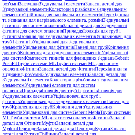
роз'ємні
Заглушки
З'єднувальні елементи
Запасні деталі для
З'єднувальні елементи
Колектори з різьбовим з'єднувальним
елементом
Трійники для нагрівальних елементів
Перехідники
та з'єднання для нагрівального елемента, розміні
З'єднувальні
фітинги для систем опалення
Запасні деталі для З'єднувальні
фітинги для систем опалення
Приладдя
Ізоляція для труб і
фітингів
Ізоляція для з'єднувальних елементів
Ущільнювачі для
труб і фітингів
Ущільнювачі для з'єднувальних
елементів
Ущільнення для фітингів
Панелі для труб
Кріплення
для труб
Кріплення для з'єднувальних елементів
Ущільнювачі
для систем
Комплекти гвинтів для фланцевих з'єднань
Geberit
PushFit
Труби системи ML
Труби системи ML для систем
опалення
Фітинги
Запасні деталі для Фітинги
Перехідники та
з’єднання, роз’ємні
З’єднувальні елементи
Запасні деталі для
З’єднувальні елементи
Колектори з різьбовим з’єднувальним
елементом
З’єднувальні елементи для систем
опалення
Приладдя
Ізоляція для труб і фітингів
Ізоляція для
з'єднувальних елементів
Ущільнювачі для труб і
фітингів
Ущільнювачі для з'єднувальних елементів
Панелі для
труб
Кріплення для труб
Кріплення для з'єднувальних
елементів
Ущільнювачі для систем
Geberit Mepla
Труби системи
ML
Труби системи ML для систем опалення
Фітинги
Запасні
деталі для Фітинги
Муфти
Запасні деталі для
Муфти
Переходи
Запасні деталі для Переходи
Кутики
Запасні
деталі для Кутики
Трійники
Запасні деталі для