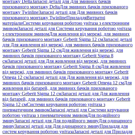
монтажу Delta
Запасні деталі для Для змивних бачків
прихованого монтажу Delta
Для змивних бачків прихованого
монтажу Twinline
Запасні деталі для Для змивних бачків
прихованого монтажу Twinline
Приладдя
Витратні
матеріали
Системи керування роботою унітаза з електронним
змивом
Запасні деталі для Системи керування роботою унітаза
з електронним змивом
Для живлення від мережі, для змивних
бачків прихованого монтажу Geberit Sigma 12 см
Запасні деталі
для Для живлення від мережі, для змивних бачків прихованого
монтажу Geberit Sigma 12 см
Для живлення від мережі, для
змивних бачків прихованого монтажу Geberit Sigma 8
см
Запасні деталі для Для живлення від мережі, для змивних
бачків прихованого монтажу Geberit Sigma 8 см
Для живлення
від мережі, для змивних бачків прихованого монтажу Geberit
Omega 12 см
Запасні деталі для Для живлення від мережі, для
змивних бачків прихованого монтажу Geberit Omega 12 см
Для
живлення від батарей, для змивних бачків прихованого
монтажу Geberit Sigma 12 см
Запасні деталі для Для живлення
від батарей, для змивних бачків прихованого монтажу Geberit
Sigma 12 см
Системи керування роботою унітаза з
пневматичним змивом
Запасні деталі для Системи керування
роботою унітаза з пневматичним змивом
Для подвійного
змиву
Запасні деталі для Для подвійного змиву
Для одинарного
змиву
Запасні деталі для Для одинарного змиву
Приладдя для
систем керування роботою унітаза
Запасні деталі для Приладдя