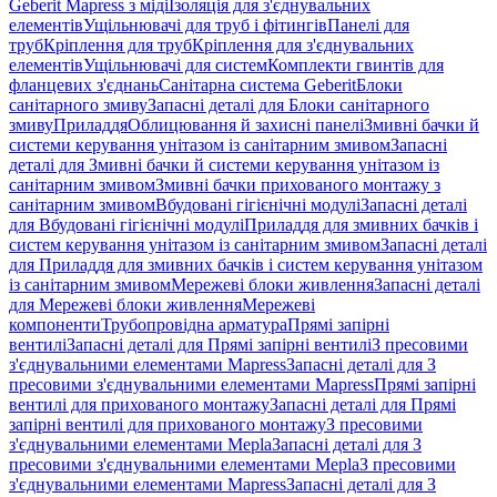
Geberit Mapress з міді
Ізоляція для з'єднувальних
елементів
Ущільнювачі для труб і фітингів
Панелі для
труб
Кріплення для труб
Кріплення для з'єднувальних
елементів
Ущільнювачі для систем
Комплекти гвинтів для
фланцевих з'єднань
Санітарна система Geberit
Блоки
санітарного змиву
Запасні деталі для Блоки санітарного
змиву
Приладдя
Облицювання й захисні панелі
Змивні бачки й
системи керування унітазом із санітарним змивом
Запасні
деталі для Змивні бачки й системи керування унітазом із
санітарним змивом
Змивні бачки прихованого монтажу з
санітарним змивом
Вбудовані гігієнічні модулі
Запасні деталі
для Вбудовані гігієнічні модулі
Приладдя для змивних бачків і
систем керування унітазом із санітарним змивом
Запасні деталі
для Приладдя для змивних бачків і систем керування унітазом
із санітарним змивом
Мережеві блоки живлення
Запасні деталі
для Мережеві блоки живлення
Мережеві
компоненти
Трубопровідна арматура
Прямі запірні
вентилі
Запасні деталі для Прямі запірні вентилі
З пресовими
з'єднувальними елементами Mapress
Запасні деталі для З
пресовими з'єднувальними елементами Mapress
Прямі запірні
вентилі для прихованого монтажу
Запасні деталі для Прямі
запірні вентилі для прихованого монтажу
З пресовими
з'єднувальними елементами Mepla
Запасні деталі для З
пресовими з'єднувальними елементами Mepla
З пресовими
з'єднувальними елементами Mapress
Запасні деталі для З