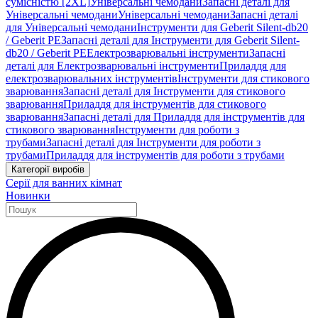
сумісністю [2XL]
Універсальні чемодани
Запасні деталі для
Універсальні чемодани
Універсальні чемодани
Запасні деталі
для Універсальні чемодани
Інструменти для Geberit Silent-db20
/ Geberit PE
Запасні деталі для Інструменти для Geberit Silent-
db20 / Geberit PE
Електрозварювальні інструменти
Запасні
деталі для Електрозварювальні інструменти
Приладдя для
електрозварювальних інструментів
Інструменти для стикового
зварювання
Запасні деталі для Інструменти для стикового
зварювання
Приладдя для інструментів для стикового
зварювання
Запасні деталі для Приладдя для інструментів для
стикового зварювання
Інструменти для роботи з
трубами
Запасні деталі для Інструменти для роботи з
трубами
Приладдя для інструментів для роботи з трубами
Категорії виробів
Серії для ванних кімнат
Новинки