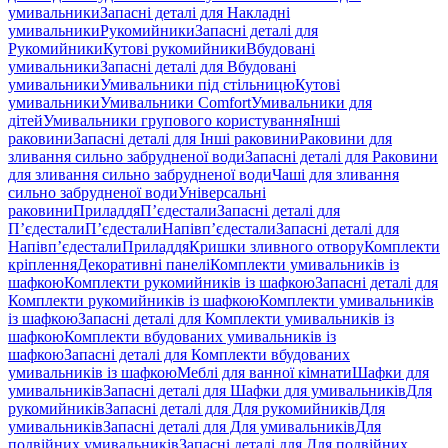
умивальники
Запасні деталі для Накладні
умивальники
Рукомийники
Запасні деталі для
Рукомийники
Кутові рукомийники
Вбудовані
умивальники
Запасні деталі для Вбудовані
умивальники
Умивальники під стільницю
Кутові
умивальники
Умивальники Comfort
Умивальники для
дітей
Умивальники групового користування
Інші
раковини
Запасні деталі для Інші раковини
Раковини для
зливання сильно забрудненої води
Запасні деталі для Раковини
для зливання сильно забрудненої води
Чаші для зливання
сильно забрудненої води
Універсальні
раковини
Приладдя
П’єдестали
Запасні деталі для
П’єдестали
П’єдестали
Напівп’єдестали
Запасні деталі для
Напівп’єдестали
Приладдя
Кришки зливного отвору
Комплекти
кріплення
Декоративні панелі
Комплекти умивальників із
шафкою
Комплекти рукомийників із шафкою
Запасні деталі для
Комплекти рукомийників із шафкою
Комплекти умивальників
із шафкою
Запасні деталі для Комплекти умивальників із
шафкою
Комплекти вбудованих умивальників із
шафкою
Запасні деталі для Комплекти вбудованих
умивальників із шафкою
Меблі для ванної кімнати
Шафки для
умивальників
Запасні деталі для Шафки для умивальників
Для
рукомийників
Запасні деталі для Для рукомийників
Для
умивальників
Запасні деталі для Для умивальників
Для
подвійних умивальників
Запасні деталі для Для подвійних