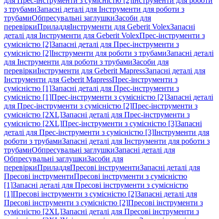
для Прес-інструменти з сумісністю [2]
Інструменти для роботи
з трубами
Запасні деталі для Інструменти для роботи з
трубами
Обпресувальні заглушки
Засоби для
перевірки
Приладдя
Інструменти для Geberit Volex
Запасні
деталі для Інструменти для Geberit Volex
Прес-інструменти з
сумісністю [2]
Запасні деталі для Прес-інструменти з
сумісністю [2]
Інструменти для роботи з трубами
Запасні деталі
для Інструменти для роботи з трубами
Засоби для
перевірки
Інструменти для Geberit Mapress
Запасні деталі для
Інструменти для Geberit Mapress
Прес-інструменти з
сумісністю [1]
Запасні деталі для Прес-інструменти з
сумісністю [1]
Прес-інструменти з сумісністю [2]
Запасні деталі
для Прес-інструменти з сумісністю [2]
Прес-інструменти з
сумісністю [2XL]
Запасні деталі для Прес-інструменти з
сумісністю [2XL]
Прес-інструменти з сумісністю [3]
Запасні
деталі для Прес-інструменти з сумісністю [3]
Інструменти для
роботи з трубами
Запасні деталі для Інструменти для роботи з
трубами
Обпресувальні заглушки
Запасні деталі для
Обпресувальні заглушки
Засоби для
перевірки
Приладдя
Пресові інструменти
Запасні деталі для
Пресові інструменти
Пресові інструменти з сумісністю
[1]
Запасні деталі для Пресові інструменти з сумісністю
[1]
Пресові інструменти з сумісністю [2]
Запасні деталі для
Пресові інструменти з сумісністю [2]
Пресові інструменти з
сумісністю [2XL]
Запасні деталі для Пресові інструменти з