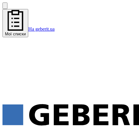
На geberit.ua
Мої списки