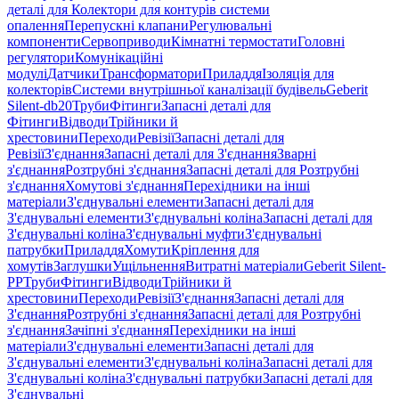
деталі для Колектори для контурів системи
опалення
Перепускні клапани
Регулювальні
компоненти
Сервоприводи
Кімнатні термостати
Головні
регулятори
Комунікаційні
модулі
Датчики
Трансформатори
Приладдя
Ізоляція для
колекторів
Системи внутрішньої каналізації будівель
Geberit
Silent-db20
Труби
Фітинги
Запасні деталі для
Фітинги
Відводи
Трійники й
хрестовини
Переходи
Ревізії
Запасні деталі для
Ревізії
З'єднання
Запасні деталі для З'єднання
Зварні
з'єднання
Розтрубні з'єднання
Запасні деталі для Розтрубні
з'єднання
Хомутові з'єднання
Перехідники на інші
матеріали
З'єднувальні елементи
Запасні деталі для
З'єднувальні елементи
З'єднувальні коліна
Запасні деталі для
З'єднувальні коліна
З'єднувальні муфти
З'єднувальні
патрубки
Приладдя
Хомути
Кріплення для
хомутів
Заглушки
Ущільнення
Витратні матеріали
Geberit Silent-
PP
Труби
Фітинги
Відводи
Трійники й
хрестовини
Переходи
Ревізії
З'єднання
Запасні деталі для
З'єднання
Розтрубні з'єднання
Запасні деталі для Розтрубні
з'єднання
Зачіпні з'єднання
Перехідники на інші
матеріали
З'єднувальні елементи
Запасні деталі для
З'єднувальні елементи
З'єднувальні коліна
Запасні деталі для
З'єднувальні коліна
З'єднувальні патрубки
Запасні деталі для
З'єднувальні