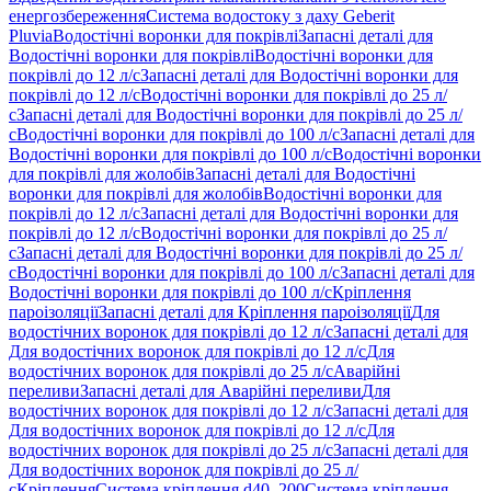
енергозбереження
Система водостоку з даху Geberit
Pluvia
Водостічні воронки для покрівлі
Запасні деталі для
Водостічні воронки для покрівлі
Водостічні воронки для
покрівлі до 12 л/с
Запасні деталі для Водостічні воронки для
покрівлі до 12 л/с
Водостічні воронки для покрівлі до 25 л/
с
Запасні деталі для Водостічні воронки для покрівлі до 25 л/
с
Водостічні воронки для покрівлі до 100 л/с
Запасні деталі для
Водостічні воронки для покрівлі до 100 л/с
Водостічні воронки
для покрівлі для жолобів
Запасні деталі для Водостічні
воронки для покрівлі для жолобів
Водостічні воронки для
покрівлі до 12 л/с
Запасні деталі для Водостічні воронки для
покрівлі до 12 л/с
Водостічні воронки для покрівлі до 25 л/
с
Запасні деталі для Водостічні воронки для покрівлі до 25 л/
с
Водостічні воронки для покрівлі до 100 л/с
Запасні деталі для
Водостічні воронки для покрівлі до 100 л/с
Кріплення
пароізоляції
Запасні деталі для Кріплення пароізоляції
Для
водостічних воронок для покрівлі до 12 л/с
Запасні деталі для
Для водостічних воронок для покрівлі до 12 л/с
Для
водостічних воронок для покрівлі до 25 л/с
Аварійні
переливи
Запасні деталі для Аварійні переливи
Для
водостічних воронок для покрівлі до 12 л/с
Запасні деталі для
Для водостічних воронок для покрівлі до 12 л/с
Для
водостічних воронок для покрівлі до 25 л/с
Запасні деталі для
Для водостічних воронок для покрівлі до 25 л/
с
Кріплення
Система кріплення d40–200
Система кріплення