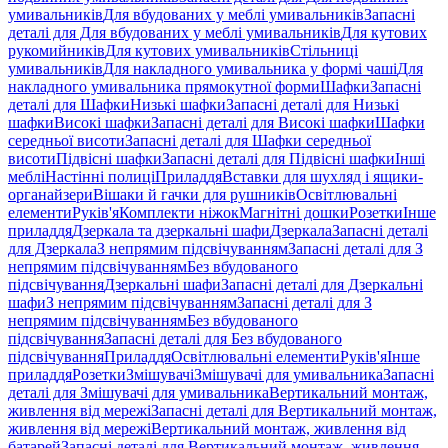
умивальників
Для вбудованих у меблі умивальників
Запасні
деталі для Для вбудованих у меблі умивальників
Для кутових
рукомийників
Для кутових умивальників
Стільниці
умивальників
Для накладного умивальника у формі чаші
Для
накладного умивальника прямокутної форми
Шафки
Запасні
деталі для Шафки
Низькі шафки
Запасні деталі для Низькі
шафки
Високі шафки
Запасні деталі для Високі шафки
Шафки
середньої висоти
Запасні деталі для Шафки середньої
висоти
Підвісні шафки
Запасні деталі для Підвісні шафки
Інші
меблі
Настінні полиці
Приладдя
Вставки для шухляд і ящики-
органайзери
Вішаки й гачки для рушників
Освітлювальні
елементи
Руків'я
Комплекти ніжок
Магнітні дошки
Розетки
Інше
приладдя
Дзеркала та дзеркальні шафи
Дзеркала
Запасні деталі
для Дзеркала
З непрямим підсвічуванням
Запасні деталі для З
непрямим підсвічуванням
Без вбудованого
підсвічування
Дзеркальні шафи
Запасні деталі для Дзеркальні
шафи
З непрямим підсвічуванням
Запасні деталі для З
непрямим підсвічуванням
Без вбудованого
підсвічування
Запасні деталі для Без вбудованого
підсвічування
Приладдя
Освітлювальні елементи
Руків'я
Інше
приладдя
Розетки
Змішувачі
Змішувачі для умивальника
Запасні
деталі для Змішувачі для умивальника
Вертикальний монтаж,
живлення від мережі
Запасні деталі для Вертикальний монтаж,
живлення від мережі
Вертикальний монтаж, живлення від
батарей
Запасні деталі для Вертикальний монтаж, живлення