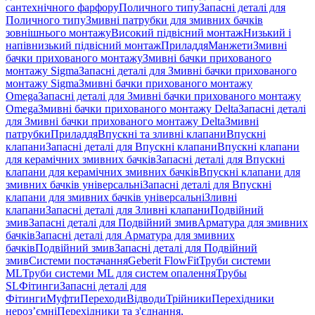
сантехнічного фарфору
Поличного типу
Запасні деталі для
Поличного типу
Змивні патрубки для змивних бачків
зовнішнього монтажу
Високий підвісний монтаж
Низький і
напівнизький підвісний монтаж
Приладдя
Манжети
Змивні
бачки прихованого монтажу
Змивні бачки прихованого
монтажу Sigma
Запасні деталі для Змивні бачки прихованого
монтажу Sigma
Змивні бачки прихованого монтажу
Omega
Запасні деталі для Змивні бачки прихованого монтажу
Omega
Змивні бачки прихованого монтажу Delta
Запасні деталі
для Змивні бачки прихованого монтажу Delta
Змивні
патрубки
Приладдя
Впускні та зливні клапани
Впускні
клапани
Запасні деталі для Впускні клапани
Впускні клапани
для керамічних змивних бачків
Запасні деталі для Впускні
клапани для керамічних змивних бачків
Впускні клапани для
змивних бачків універсальні
Запасні деталі для Впускні
клапани для змивних бачків універсальні
Зливні
клапани
Запасні деталі для Зливні клапани
Подвійний
змив
Запасні деталі для Подвійний змив
Арматура для змивних
бачкiв
Запасні деталі для Арматура для змивних
бачкiв
Подвійний змив
Запасні деталі для Подвійний
змив
Системи постачання
Geberit FlowFit
Труби системи
ML
Труби системи ML для систем опалення
Трубы
SL
Фітинги
Запасні деталі для
Фітинги
Муфти
Переходи
Відводи
Трійники
Перехідники
нероз’ємні
Перехідники та з'єднання,