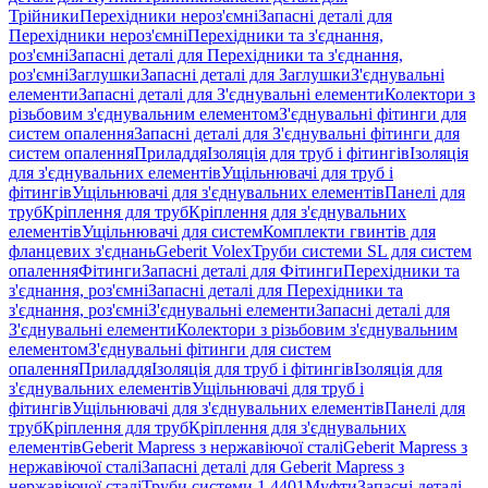
Трійники
Перехідники нероз'ємні
Запасні деталі для
Перехідники нероз'ємні
Перехідники та з'єднання,
роз'ємні
Запасні деталі для Перехідники та з'єднання,
роз'ємні
Заглушки
Запасні деталі для Заглушки
З'єднувальні
елементи
Запасні деталі для З'єднувальні елементи
Колектори з
різьбовим з'єднувальним елементом
З'єднувальні фітинги для
систем опалення
Запасні деталі для З'єднувальні фітинги для
систем опалення
Приладдя
Ізоляція для труб і фітингів
Ізоляція
для з'єднувальних елементів
Ущільнювачі для труб і
фітингів
Ущільнювачі для з'єднувальних елементів
Панелі для
труб
Кріплення для труб
Кріплення для з'єднувальних
елементів
Ущільнювачі для систем
Комплекти гвинтів для
фланцевих з'єднань
Geberit Volex
Труби системи SL для систем
опалення
Фітинги
Запасні деталі для Фітинги
Перехідники та
з'єднання, роз'ємні
Запасні деталі для Перехідники та
з'єднання, роз'ємні
З'єднувальні елементи
Запасні деталі для
З'єднувальні елементи
Колектори з різьбовим з'єднувальним
елементом
З'єднувальні фітинги для систем
опалення
Приладдя
Ізоляція для труб і фітингів
Ізоляція для
з'єднувальних елементів
Ущільнювачі для труб і
фітингів
Ущільнювачі для з'єднувальних елементів
Панелі для
труб
Кріплення для труб
Кріплення для з'єднувальних
елементів
Geberit Mapress з нержавіючої сталі
Geberit Mapress з
нержавіючої сталі
Запасні деталі для Geberit Mapress з
нержавіючої сталі
Труби системи 1.4401
Муфти
Запасні деталі