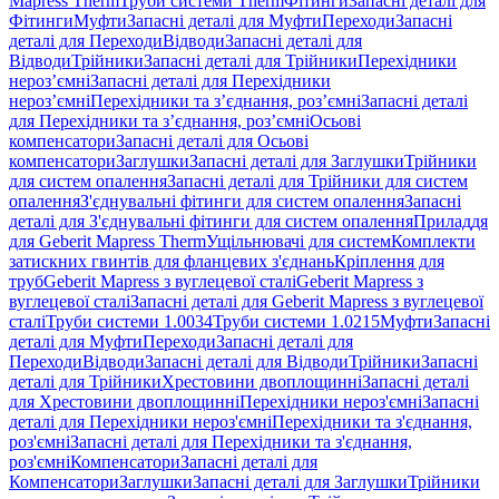
Mapress Therm
Труби системи Therm
Фітинги
Запасні деталі для
Фітинги
Муфти
Запасні деталі для Муфти
Переходи
Запасні
деталі для Переходи
Відводи
Запасні деталі для
Відводи
Трійники
Запасні деталі для Трійники
Перехідники
нероз’ємні
Запасні деталі для Перехідники
нероз’ємні
Перехідники та з’єднання, роз’ємні
Запасні деталі
для Перехідники та з’єднання, роз’ємні
Осьові
компенсатори
Запасні деталі для Осьові
компенсатори
Заглушки
Запасні деталі для Заглушки
Трійники
для систем опалення
Запасні деталі для Трійники для систем
опалення
З'єднувальні фітинги для систем опалення
Запасні
деталі для З'єднувальні фітинги для систем опалення
Приладдя
для Geberit Mapress Therm
Ущільнювачі для систем
Комплекти
затискних гвинтів для фланцевих з'єднань
Кріплення для
труб
Geberit Mapress з вуглецевої сталі
Geberit Mapress з
вуглецевої сталі
Запасні деталі для Geberit Mapress з вуглецевої
сталі
Труби системи 1.0034
Труби системи 1.0215
Муфти
Запасні
деталі для Муфти
Переходи
Запасні деталі для
Переходи
Відводи
Запасні деталі для Відводи
Трійники
Запасні
деталі для Трійники
Хрестовини двоплощинні
Запасні деталі
для Хрестовини двоплощинні
Перехідники нероз'ємні
Запасні
деталі для Перехідники нероз'ємні
Перехідники та з'єднання,
роз'ємні
Запасні деталі для Перехідники та з'єднання,
роз'ємні
Компенсатори
Запасні деталі для
Компенсатори
Заглушки
Запасні деталі для Заглушки
Трійники