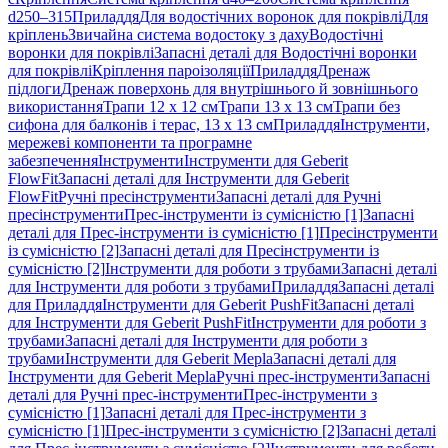
d250–315
Приладдя
Для водостічних воронок для покрівлі
Для
кріплень
Звичайна система водостоку з даху
Водостічні
воронки для покрівлі
Запасні деталі для Водостічні воронки
для покрівлі
Кріплення пароізоляції
Приладдя
Дренаж
підлоги
Дренаж поверхонь для внутрішнього й зовнішнього
використання
Трапи 12 x 12 см
Трапи 13 x 13 см
Трапи без
сифона для балконів і терас, 13 x 13 см
Приладдя
Інструменти,
мережеві компоненти та програмне
забезпечення
Інструменти
Інструменти для Geberit
FlowFit
Запасні деталі для Інструменти для Geberit
FlowFit
Ручні пресінструменти
Запасні деталі для Ручні
пресінструменти
Прес-інструменти із сумісністю [1]
Запасні
деталі для Прес-інструменти із сумісністю [1]
Пресінструменти
із сумісністю [2]
Запасні деталі для Пресінструменти із
сумісністю [2]
Інструменти для роботи з трубами
Запасні деталі
для Інструменти для роботи з трубами
Приладдя
Запасні деталі
для Приладдя
Інструменти для Geberit PushFit
Запасні деталі
для Інструменти для Geberit PushFit
Інструменти для роботи з
трубами
Запасні деталі для Інструменти для роботи з
трубами
Інструменти для Geberit Mepla
Запасні деталі для
Інструменти для Geberit Mepla
Ручні прес-інструменти
Запасні
деталі для Ручні прес-інструменти
Прес-інструменти з
сумісністю [1]
Запасні деталі для Прес-інструменти з
сумісністю [1]
Прес-інструменти з сумісністю [2]
Запасні деталі