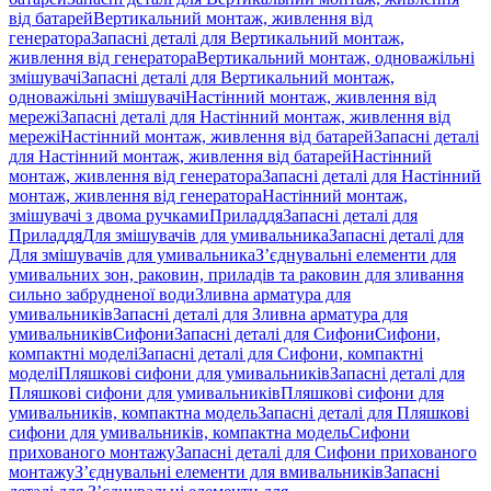
від батарей
Вертикальний монтаж, живлення від
генератора
Запасні деталі для Вертикальний монтаж,
живлення від генератора
Вертикальний монтаж, одноважільні
змішувачі
Запасні деталі для Вертикальний монтаж,
одноважільні змішувачі
Настінний монтаж, живлення від
мережі
Запасні деталі для Настінний монтаж, живлення від
мережі
Настінний монтаж, живлення від батарей
Запасні деталі
для Настінний монтаж, живлення від батарей
Настінний
монтаж, живлення від генератора
Запасні деталі для Настінний
монтаж, живлення від генератора
Настінний монтаж,
змішувачі з двома ручками
Приладдя
Запасні деталі для
Приладдя
Для змішувачів для умивальника
Запасні деталі для
Для змішувачів для умивальника
З’єднувальні елементи для
умивальних зон, раковин, приладів та раковин для зливання
сильно забрудненої води
Зливна арматура для
умивальників
Запасні деталі для Зливна арматура для
умивальників
Сифони
Запасні деталі для Сифони
Сифони,
компактні моделі
Запасні деталі для Сифони, компактні
моделі
Пляшкові сифони для умивальників
Запасні деталі для
Пляшкові сифони для умивальників
Пляшкові сифони для
умивальників, компактна модель
Запасні деталі для Пляшкові
сифони для умивальників, компактна модель
Сифони
прихованого монтажу
Запасні деталі для Сифони прихованого
монтажу
З’єднувальні елементи для вмивальників
Запасні