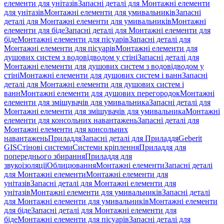
елементи для унітазів
Запасні деталі для Монтажні елементи
для унітазів
Монтажні елементи для умивальників
Запасні
деталі для Монтажні елементи для умивальників
Монтажні
елементи для біде
Запасні деталі для Монтажні елементи для
біде
Монтажні елементи для пісуарів
Запасні деталі для
Монтажні елементи для пісуарів
Монтажні елементи для
душових систем з водовідводом у стіні
Запасні деталі для
Монтажні елементи для душових систем з водовідводом у
стіні
Монтажні елементи для душових систем і ванн
Запасні
деталі для Монтажні елементи для душових систем і
ванн
Монтажні елементи для душових перегородок
Монтажні
елементи для змішувачів для умивальника
Запасні деталі для
Монтажні елементи для змішувачів для умивальника
Монтажні
елементи для консольних навантажень
Запасні деталі для
Монтажні елементи для консольних
навантажень
Приладдя
Запасні деталі для Приладдя
Geberit
GIS
Стінові системи
Системи кріплення
Приладдя для
попереднього збирання
Приладдя для
звукоізоляції
Облицювання
Монтажні елементи
Запасні деталі
для Монтажні елементи
Монтажні елементи для
унітазів
Запасні деталі для Монтажні елементи для
унітазів
Монтажні елементи для умивальників
Запасні деталі
для Монтажні елементи для умивальників
Монтажні елементи
для біде
Запасні деталі для Монтажні елементи для
біде
Монтажні елементи для пісуарів
Запасні деталі для