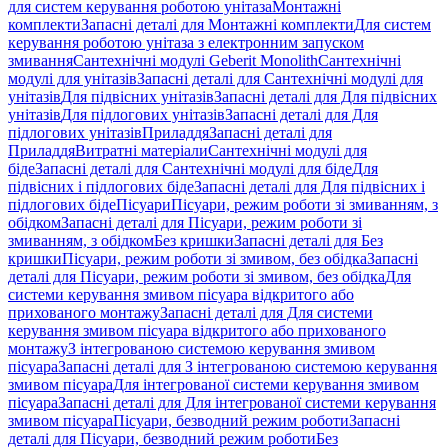
для систем керування роботою унітаза
Монтажні
комплекти
Запасні деталі для Монтажні комплекти
Для систем
керування роботою унітаза з електронним запуском
змивання
Сантехнічні модулі Geberit Monolith
Сантехнічні
модулі для унітазів
Запасні деталі для Сантехнічні модулі для
унітазів
Для підвісних унітазів
Запасні деталі для Для підвісних
унітазів
Для підлогових унітазів
Запасні деталі для Для
підлогових унітазів
Приладдя
Запасні деталі для
Приладдя
Витратні матеріали
Сантехнічні модулі для
біде
Запасні деталі для Сантехнічні модулі для біде
Для
підвісних і підлогових біде
Запасні деталі для Для підвісних і
підлогових біде
Пісуари
Пісуари, режим роботи зі змиванням, з
обідком
Запасні деталі для Пісуари, режим роботи зі
змиванням, з обідком
Без кришки
Запасні деталі для Без
кришки
Пісуари, режим роботи зі змивом, без обідка
Запасні
деталі для Пісуари, режим роботи зі змивом, без обідка
Для
системи керування змивом пісуара відкритого або
прихованого монтажу
Запасні деталі для Для системи
керування змивом пісуара відкритого або прихованого
монтажу
З інтегрованою системою керування змивом
пісуара
Запасні деталі для З інтегрованою системою керування
змивом пісуара
Для інтегрованої системи керування змивом
пісуара
Запасні деталі для Для інтегрованої системи керування
змивом пісуара
Пісуари, безводний режим роботи
Запасні
деталі для Пісуари, безводний режим роботи
Без