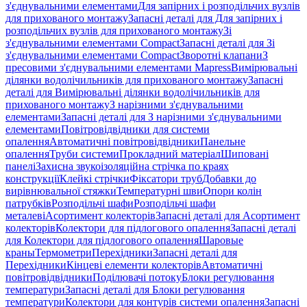
з'єднувальними елементами
Для запірних і розподільчих вузлів
для прихованого монтажу
Запасні деталі для Для запірних і
розподільчих вузлів для прихованого монтажу
Зі
з'єднувальними елементами Compact
Запасні деталі для Зі
з'єднувальними елементами Compact
Зворотні клапани
З
пресовими з'єднувальними елементами Mapress
Вимірювальні
ділянки водолічильників для прихованого монтажу
Запасні
деталі для Вимірювальні ділянки водолічильників для
прихованого монтажу
З нарізними з'єднувальними
елементами
Запасні деталі для З нарізними з'єднувальними
елементами
Повітровідвідники для системи
опалення
Автоматичні повітровідвідники
Панельне
опалення
Труби системи
Прокладний матеріал
Шиповані
панелі
Захисна звукоізоляційна стрічка по краях
конструкції
Клейкі стрічки
Фіксатори труб
Добавки до
вирівнювальної стяжки
Температурні шви
Опори колін
патрубків
Розподільчі шафи
Розподільчі шафи
металеві
Асортимент колекторів
Запасні деталі для Асортимент
колекторів
Колектори для підлогового опалення
Запасні деталі
для Колектори для підлогового опалення
Шаровые
краны
Термометри
Перехідники
Запасні деталі для
Перехідники
Кінцеві елементи колекторів
Автоматичні
повітровідвідники
Поділювачі потоку
Блоки регулювання
температури
Запасні деталі для Блоки регулювання
температури
Колектори для контурів системи опалення
Запасні