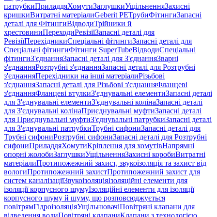
патрубки
Приладдя
Хомути
Заглушки
Ущільнення
Захисні
кришки
Витратні матеріали
Geberit PE
Труби
Фітинги
Запасні
деталі для Фітинги
Відводи
Трійники й
хрестовини
Переходи
Ревізії
Запасні деталі для
Ревізії
Перехідники
Спеціальні фітинги
Запасні деталі для
Спеціальні фітинги
Фітинги SuperTube
Відводи
Спеціальні
фітинги
З'єднання
Запасні деталі для З'єднання
Зварні
з'єднання
Розтрубні з'єднання
Запасні деталі для Розтрубні
з'єднання
Перехідники на інші матеріали
Різьбові
з'єднання
Запасні деталі для Різьбові з'єднання
Фланцеві
з'єднання
Фланцеві втулки
З'єднувальні елементи
Запасні деталі
для З'єднувальні елементи
З'єднувальні коліна
Запасні деталі
для З'єднувальні коліна
Приєднувальні муфти
Запасні деталі
для Приєднувальні муфти
З'єднувальні патрубки
Запасні деталі
для З'єднувальні патрубки
Трубні сифони
Запасні деталі для
Трубні сифони
Розтрубні сифони
Запасні деталі для Розтрубні
сифони
Приладдя
Хомути
Кріплення для хомутів
Напрямні
опорні жолоби
Заглушки
Ущільнення
Захисні короби
Витратні
матеріали
Протипожежний захист, звукоізоляція та захист від
вологи
Протипожежний захист
Протипожежний захист для
систем каналізації
Звукоізоляція
Ізоляційні елементи для
ізоляції корпусного шуму
Ізоляційні елементи для ізоляції
корпусного шуму й шуму, що розповсюджується
повітрям
Гідроізоляція
Ущільнювачі
Повітряні клапани для
відведення води
Повітряні клапани
Клапани з технологією