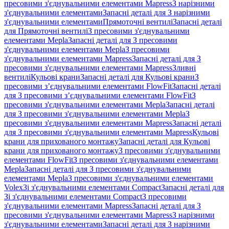
пресовими з'єднувальними елементами Mapress
З нарізними
з'єднувальними елементами
Запасні деталі для З нарізними
з'єднувальними елементами
Прямоточні вентилі
Запасні деталі
для Прямоточні вентилі
З пресовими з'єднувальними
елементами Mepla
Запасні деталі для З пресовими
з'єднувальними елементами Mepla
З пресовими
з'єднувальними елементами Mapress
Запасні деталі для З
пресовими з'єднувальними елементами Mapress
Зливні
вентилі
Кульові крани
Запасні деталі для Кульові крани
З
пресовими з’єднувальними елементами FlowFit
Запасні деталі
для З пресовими з’єднувальними елементами FlowFit
З
пресовими з'єднувальними елементами Mepla
Запасні деталі
для З пресовими з'єднувальними елементами Mepla
З
пресовими з'єднувальними елементами Mapress
Запасні деталі
для З пресовими з'єднувальними елементами Mapress
Кульові
крани для прихованого монтажу
Запасні деталі для Кульові
крани для прихованого монтажу
З пресовими з'єднувальними
елементами FlowFit
З пресовими з'єднувальними елементами
Mepla
Запасні деталі для З пресовими з'єднувальними
елементами Mepla
З пресовими з'єднувальними елементами
Volex
Зі з'єднувальними елементами Compact
Запасні деталі для
Зі з'єднувальними елементами Compact
З пресовими
з'єднувальними елементами Mapress
Запасні деталі для З
пресовими з'єднувальними елементами Mapress
З нарізними
з'єднувальними елементами
Запасні деталі для З нарізними