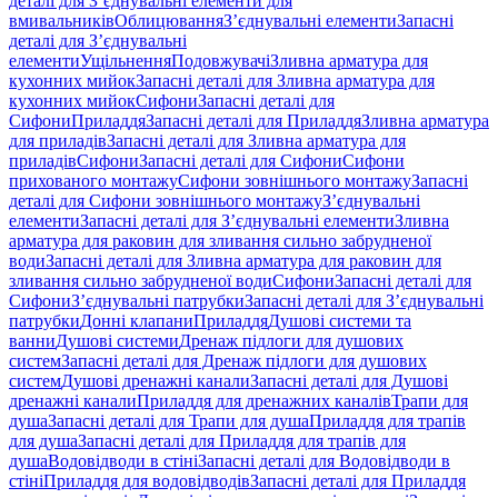
деталі для З’єднувальні елементи для
вмивальників
Облицювання
З’єднувальні елементи
Запасні
деталі для З’єднувальні
елементи
Ущільнення
Подовжувачі
Зливна арматура для
кухонних мийок
Запасні деталі для Зливна арматура для
кухонних мийок
Сифони
Запасні деталі для
Сифони
Приладдя
Запасні деталі для Приладдя
Зливна арматура
для приладів
Запасні деталі для Зливна арматура для
приладів
Сифони
Запасні деталі для Сифони
Сифони
прихованого монтажу
Сифони зовнішнього монтажу
Запасні
деталі для Сифони зовнішнього монтажу
З’єднувальні
елементи
Запасні деталі для З’єднувальні елементи
Зливна
арматура для раковин для зливання сильно забрудненої
води
Запасні деталі для Зливна арматура для раковин для
зливання сильно забрудненої води
Сифони
Запасні деталі для
Сифони
З’єднувальні патрубки
Запасні деталі для З’єднувальні
патрубки
Донні клапани
Приладдя
Душові системи та
ванни
Душові системи
Дренаж підлоги для душових
систем
Запасні деталі для Дренаж підлоги для душових
систем
Душові дренажні канали
Запасні деталі для Душові
дренажні канали
Приладдя для дренажних каналів
Трапи для
душа
Запасні деталі для Трапи для душа
Приладдя для трапів
для душа
Запасні деталі для Приладдя для трапів для
душа
Водовідводи в стіні
Запасні деталі для Водовідводи в
стіні
Приладдя для водовідводів
Запасні деталі для Приладдя