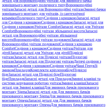
деталі для Воронкоподібні унітази для змивного бачка
зовнішнього монтажу поличного типу
Воронкоподібні
унітази
Запасні деталі для Воронкоподібні унітази
Змивні бачки
зовнішнього монтажу для унітазів, із сантехнічної
кераміки
Поличного типу
Сидіння з кришкою
Запасні деталі
для Сидіння з кришкою
Сидіння з кришкою
Запасні деталі для
Сидіння з кришкою
Унітази Comfort
Запасні деталі для Унітази
Comfort
Воронкоподібні унітази збільшеної висоти
Запасні
деталі для Воронкоподібні унітази збільшеної
висоти
Воронкоподібні унітази подовжені
Запасні деталі для
Воронкоподібні унітази подовжені
Сидіння з кришкою
Comfort
Сидіння з кришкою
Сидіння унітаза
Унітази для
дітей
Запасні деталі для Унітази для дітей
Підвісні
унітази
Запасні деталі для Підвісні унітази
Підлогові
унітази
Запасні деталі для Підлогові унітази
Дитячі сидіння з
кришкою
Сидіння з кришкою
Сидіння унітаза
Чаші Генуя
Зі
змивом
Приладдя
Комплекти кріплення
Біде
Підвісні
біде
Запасні деталі для Підвісні біде
Підлогові
біде
Приладдя
Запасні деталі для Приладдя
Змивні клавіші та
системи керування роботою унітаза
Змивні клавіші
Запасні
деталі для Змивні клавіші
Для змивних бачків прихованого
монтажу Sigma
Запасні деталі для Для змивних бачків
прихованого монтажу Sigma
Для змивних бачків прихованого
монтажу Omega
Запасні деталі для Для змивних бачків
прихованого монтажу Omega
Для змивних бачків прихованого