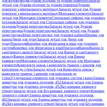
для водовідводів
Душові піддони та душові поверхні
Запасні
деталі для Душові піддони та душові поверхні
Душові
поверхні з мінерального матеріалу
Запасні деталі для Душові
поверхні з мінерального матеріалу
Монтажні елементи
Запасні
деталі для Монтажні елементи
Спеціальні сифони для душових
піддонів
Запасні деталі для Спеціальні сифони для душових
піддонів
Душові перегородки
Запасні деталі для Душові
перегородки
Душові перегородки
Запасні деталі для Душові
перегородки
Бічні перегородки для душової кабіни
Ширми для
ванни
Двері для душу
Запасні деталі для Двері для
душу
Приладдя
Коробки для зберігання в ніші для душових
систем
Коробки для зберігання в ніші
Приладдя
Ванни
Ванни із
санітарного акрилу
Запасні деталі для Ванни із санітарного
акрилу
Ванни прямокутні
Запасні деталі для Ванни
прямокутні
Монтажні елементи
Запасні деталі для Монтажні
елементи
Комплекти ніжок і комплекти траверс і анкерів для
кріплення до стіни
Запасні деталі для Комплекти ніжок і
комплекти траверс і анкерів для кріплення до
стіни
З’єднувальні елементи для душових систем і ванн
Зливна
арматура для душових піддонів, d52
Запасні деталі для Зливна
арматура для душових піддонів, d52
Без кришки зливного
отвору
Запасні деталі для Без кришки зливного отвору
Кришки
зливного отвору
Зливна арматура для душових піддонів,
d62
Запасні деталі для Зливна арматура для душових піддонів,
d62
Без кришки зливного отвору
Запасні деталі для Без кришки