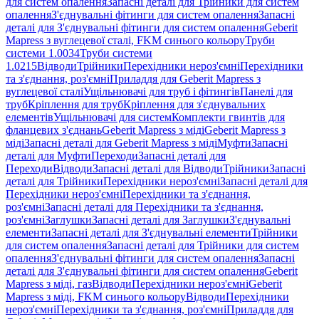
для систем опалення
Запасні деталі для Трійники для систем
опалення
З'єднувальні фітинги для систем опалення
Запасні
деталі для З'єднувальні фітинги для систем опалення
Geberit
Mapress з вуглецевої сталі, FKM синього кольору
Труби
системи 1.0034
Труби системи
1.0215
Відводи
Трійники
Перехідники нероз'ємні
Перехідники
та з'єднання, роз'ємні
Приладдя для Geberit Mapress з
вуглецевої сталі
Ущільнювачі для труб і фітингів
Панелі для
труб
Кріплення для труб
Кріплення для з'єднувальних
елементів
Ущільнювачі для систем
Комплекти гвинтів для
фланцевих з'єднань
Geberit Mapress з міді
Geberit Mapress з
міді
Запасні деталі для Geberit Mapress з міді
Муфти
Запасні
деталі для Муфти
Переходи
Запасні деталі для
Переходи
Відводи
Запасні деталі для Відводи
Трійники
Запасні
деталі для Трійники
Перехідники нероз'ємні
Запасні деталі для
Перехідники нероз'ємні
Перехідники та з'єднання,
роз'ємні
Запасні деталі для Перехідники та з'єднання,
роз'ємні
Заглушки
Запасні деталі для Заглушки
З'єднувальні
елементи
Запасні деталі для З'єднувальні елементи
Трійники
для систем опалення
Запасні деталі для Трійники для систем
опалення
З'єднувальні фітинги для систем опалення
Запасні
деталі для З'єднувальні фітинги для систем опалення
Geberit
Mapress з міді, газ
Відводи
Перехідники нероз'ємні
Geberit
Mapress з міді, FKM синього кольору
Відводи
Перехідники
нероз'ємні
Перехідники та з'єднання, роз'ємні
Приладдя для