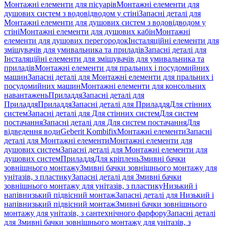
Монтажні елементи для пісуарів
Монтажні елементи для
душових систем з водовідводом у стіні
Запасні деталі для
Монтажні елементи для душових систем з водовідводом у
стіні
Монтажні елементи для душових кабін
Монтажні
елементи для душових перегородок
Інсталяційні елементи для
змішувачів для умивальника та приладів
Запасні деталі для
Інсталяційні елементи для змішувачів для умивальника та
приладів
Монтажні елементи для пральних і посудомийних
машин
Запасні деталі для Монтажні елементи для пральних і
посудомийних машин
Монтажні елементи для консольних
навантажень
Приладдя
Запасні деталі для
Приладдя
Приладдя
Запасні деталі для Приладдя
Для стінних
систем
Запасні деталі для Для стінних систем
Для систем
постачання
Запасні деталі для Для систем постачання
Для
відведення води
Geberit Kombifix
Монтажні елементи
Запасні
деталі для Монтажні елементи
Монтажні елементи для
душових систем
Запасні деталі для Монтажні елементи для
душових систем
Приладдя
Для кріплень
Змивні бачки
зовнішнього монтажу
Змивні бачки зовнішнього монтажу для
унітазів, з пластику
Запасні деталі для Змивні бачки
зовнішнього монтажу для унітазів, з пластику
Низький і
напівнизький підвісний монтаж
Запасні деталі для Низький і
напівнизький підвісний монтаж
Змивні бачки зовнішнього
монтажу для унітазів, з сантехнічного фарфору
Запасні деталі
для Змивні бачки зовнішнього монтажу для унітазів, з