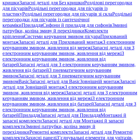
кришки
Запасні деталі для Без кришки
Розділові перегородки
для пісуарів
Роздільні перегородки для пісуарів із
пластику
Роздільні перегородки для пісуарів зі скла
Роздільні
перегородки для пісуарів із сантехнічної
кераміки
Приладдя
Сифони й приладдя для сифонів
Змивні
патрубки, коліна змиву й перехідники
Комплекти
кріплення
Системи керування змивом пісуара
Прихований
монтаж
Запасні деталі для Прихований монтаж
З електронним
керуванням змивом, живлення від мережі
Запасні деталі для З
електронним керуванням змивом, живлення від мережі
З
електронним керуванням змивом, живлення від
батарей
Запасні деталі для З електронним керуванням змивом,
живлення від батарей
З пневматичним керуванням
змивом
Запасні деталі для З пневматичним керуванням
змивом
Basic
Запасні деталі для Basic
Зовнішній монтаж
Запасні
деталі для Зовнішній монтаж
З електронним керуванням
змивом, живлення від мережі
Запасні деталі для З електронним
керуванням змивом, живлення від мережі
З електронним
керуванням змивом, живлення від батарей
Запасні деталі для З
електронним керуванням змивом, живлення від
батарей
Приладдя
Запасні деталі для Приладдя
Монтажні й
запасні комплекти
Запасні деталі для Монтажні й запасні
комплекти
Змивні патрубки, коліна змиву й
перехідники
Ремонтні комплекти
Запасні деталі для Ремонтні
комплекти
Захисні панелі
З’єднувальні елементи для унітазів,