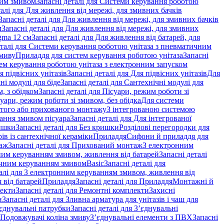
ним змивом
Запасні деталі для Системи керування роботою
талі для Для живлення від мережі, для змивних бачків
Запасні деталі для Для живлення від мережі, для змивних бачків
м
Запасні деталі для Для живлення від мережі, для змивних
gma 12 см
Запасні деталі для Для живлення від батарей, для
еталі для Системи керування роботою унітаза з пневматичним
змиву
Приладдя для систем керування роботою унітаза
Запасні
ем керування роботою унітаза з електронним запуском
я підвісних унітазів
Запасні деталі для Для підвісних унітазів
Для
ні модулі для біде
Запасні деталі для Сантехнічні модулі для
, з обідком
Запасні деталі для Пісуари, режим роботи зі
суари, режим роботи зі змивом, без обідка
Для системи
ритого або прихованого монтажу
З інтегрованою системою
вання змивом пісуара
Запасні деталі для Для інтегрованої
ишки
Запасні деталі для Без кришки
Розділові перегородки для
ів із сантехнічної кераміки
Приладдя
Сифони й приладдя для
аж
Запасні деталі для Прихований монтаж
З електронним
ним керуванням змивом, живлення від батарей
Запасні деталі
тичним керуванням змивом
Basic
Запасні деталі для
талі для З електронним керуванням змивом, живлення від
 від батарей
Приладдя
Запасні деталі для Приладдя
Монтажні й
екти
Запасні деталі для Ремонтні комплекти
Захисні
и
Запасні деталі для Зливна арматура для унітазів і чаш для
єднувальні патрубки
Запасні деталі для З’єднувальні
я Подовжувачі коліна змиву
З’єднувальні елементи з ПВХ
Запасні