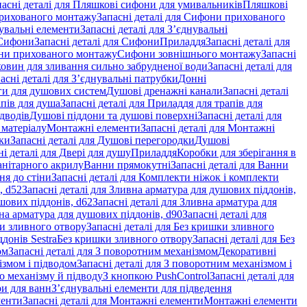
пасні деталі для Пляшкові сифони для умивальників
Пляшкові
рихованого монтажу
Запасні деталі для Сифони прихованого
увальні елементи
Запасні деталі для З’єднувальні
Сифони
Запасні деталі для Сифони
Приладдя
Запасні деталі для
и прихованого монтажу
Сифони зовнішнього монтажу
Запасні
ковин для зливання сильно забрудненої води
Запасні деталі для
асні деталі для З’єднувальні патрубки
Донні
оги для душових систем
Душові дренажні канали
Запасні деталі
пів для душа
Запасні деталі для Приладдя для трапів для
ідводів
Душові піддони та душові поверхні
Запасні деталі для
 матеріалу
Монтажні елементи
Запасні деталі для Монтажні
ки
Запасні деталі для Душові перегородки
Душові
ні деталі для Двері для душу
Приладдя
Коробки для зберігання в
санітарного акрилу
Ванни прямокутні
Запасні деталі для Ванни
ня до стіни
Запасні деталі для Комплекти ніжок і комплекти
, d52
Запасні деталі для Зливна арматура для душових піддонів,
шових піддонів, d62
Запасні деталі для Зливна арматура для
на арматура для душових піддонів, d90
Запасні деталі для
и зливного отвору
Запасні деталі для Без кришки зливного
донів Sestra
Без кришки зливного отвору
Запасні деталі для Без
ом
Запасні деталі для З поворотним механізмом
Декоративні
змом і підводом
Запасні деталі для З поворотним механізмом і
о механізму й підводу
З кнопкою PushControl
Запасні деталі для
ри для ванн
З’єднувальні елементи для підведення
менти
Запасні деталі для Монтажні елементи
Монтажні елементи