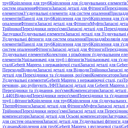
труб
Кріплення для труб
Кріплення для з'єднувальних елементів
систем опалення
Фітинги
Запасні деталі для Фітинги
Перехідники
елементом
З’єднувальні елементи для систем опалення
Приладд
елементів
Панелі для труб
Кріплення для труб
Кріплення для з'є
опалення
Фітинги
Запасні деталі для Фітинги
Муфти
Запасні дет
Трійники
Перехідники нероз'ємні
Запасні деталі для Перехідник
Заглушки
З'єднувальні елементи
Запасні деталі для З'єднувальні
З'єднувальні фітинги для систем опалення
Приладдя
Ізоляція для
елементів
Панелі для труб
Кріплення для труб
Кріплення для з'є
систем опалення
Фітинги
Запасні деталі для Фітинги
Перехідники
З'єднувальні елементи
Колектори з різьбовим з'єднувальним ел
елементів
Ущільнювачі для труб і фітингів
Ущільнювачі для з'єд
сталі
Geberit Mapress з нержавіючої сталі
Запасні деталі для Geber
Переходи
Відводи
Запасні деталі для Відводи
Трійники
Запасні д
деталі для Перехідники та з'єднання, роз'ємні
Компенсатори
Запа
З'єднувальні елементи
Geberit Mapress з нержавіючої сталі, газ
Тр
речовин, що руйнують ЛФП
Запасні деталі для Geberit Mapress
Перехідники та з'єднання, роз'ємні
Компенсатори
Запасні детал
1.4401
Відводи
Перехідники нероз'ємні
Перехідники та з'єднання,
труб і фітингів
Кріплення для труб
Кріплення для з'єднувальних
Therm
Фітинги
Запасні деталі для Фітинги
Муфти
Запасні деталі
Трійники
Перехідники нероз’ємні
Запасні деталі для Перехідник
компенсатори
Запасні деталі для Осьові компенсатори
Заглушки
для систем опалення
Запасні деталі для З'єднувальні фітинги дл
з'єднань
Кріплення для труб
Geberit Mapress з вуглецевої сталі
Geb