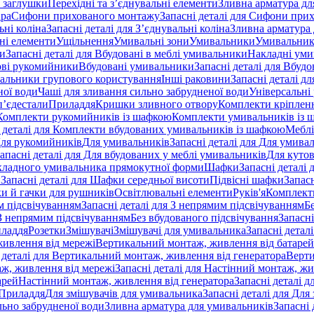
 заглушки
Перехідні та з’єднувальні елементи
Зливна арматура для
ара
Сифони прихованого монтажу
Запасні деталі для Сифони при
ьні коліна
Запасні деталі для З’єднувальні коліна
Зливна арматура 
ні елементи
Ущільнення
Умивальні зони
Умивальники
Умивальни
ки
Запасні деталі для Вбудовані в меблі умивальники
Накладні ум
ові рукомийники
Вбудовані умивальники
Запасні деталі для Вбуд
альники групового користування
Інші раковини
Запасні деталі д
ної води
Чаші для зливання сильно забрудненої води
Універсальні
п’єдестали
Приладдя
Кришки зливного отвору
Комплекти кріплен
я Комплекти рукомийників із шафкою
Комплекти умивальників із 
 деталі для Комплекти вбудованих умивальників із шафкою
Меблі
 Для рукомийників
Для умивальників
Запасні деталі для Для умива
апасні деталі для Для вбудованих у меблі умивальників
Для куто
кладного умивальника прямокутної форми
Шафки
Запасні деталі
и
Запасні деталі для Шафки середньої висоти
Підвісні шафки
Запасн
и й гачки для рушників
Освітлювальні елементи
Руків'я
Комплект
м підсвічуванням
Запасні деталі для З непрямим підсвічуванням
Б
 З непрямим підсвічуванням
Без вбудованого підсвічування
Запасні
иладдя
Розетки
Змішувачі
Змішувачі для умивальника
Запасні детал
живлення від мережі
Вертикальний монтаж, живлення від батарей
 деталі для Вертикальний монтаж, живлення від генератора
Верти
ж, живлення від мережі
Запасні деталі для Настінний монтаж, жи
арей
Настінний монтаж, живлення від генератора
Запасні деталі 
 Приладдя
Для змішувачів для умивальника
Запасні деталі для Для
льно забрудненої води
Зливна арматура для умивальників
Запасні 