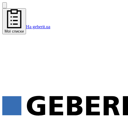
На geberit.ua
Мої списки