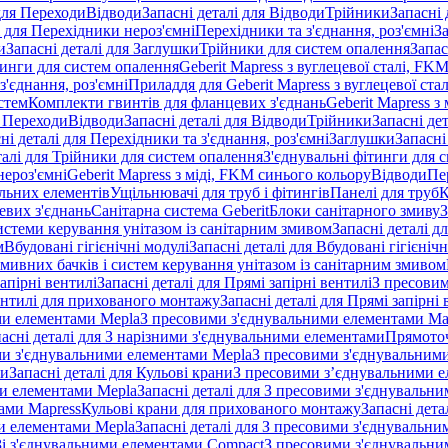
 для Переходи
Відводи
Запасні деталі для Відводи
Трійники
Запасні 
і для Перехідники нероз'ємні
Перехідники та з'єднання, роз'ємні
За
и
Запасні деталі для Заглушки
Трійники для систем опалення
Запас
ітинги для систем опалення
Geberit Mapress з вуглецевої сталі, FK
з'єднання, роз'ємні
Приладдя для Geberit Mapress з вуглецевої стал
стем
Комплекти гвинтів для фланцевих з'єднань
Geberit Mapress з 
я Переходи
Відводи
Запасні деталі для Відводи
Трійники
Запасні де
ні деталі для Перехідники та з'єднання, роз'ємні
Заглушки
Запасні
талі для Трійники для систем опалення
З'єднувальні фітинги для 
ероз'ємні
Geberit Mapress з міді, FKM синього кольору
Відводи
Пе
альних елементів
Ущільнювачі для труб і фітингів
Панелі для труб
К
евих з'єднань
Санітарна система Geberit
Блоки санітарного змиву
З
истеми керування унітазом із санітарним змивом
Запасні деталі д
м
Вбудовані гігієнічні модулі
Запасні деталі для Вбудовані гігієнічн
змивних бачків і систем керування унітазом із санітарним змивом
апірні вентилі
Запасні деталі для Прямі запірні вентилі
З пресовим
ентилі для прихованого монтажу
Запасні деталі для Прямі запірн
ими елементами Mepla
З пресовими з'єднувальними елементами Ma
асні деталі для З нарізними з'єднувальними елементами
Прямоточ
ими з'єднувальними елементами Mepla
З пресовими з'єднувальним
ни
Запасні деталі для Кульові крани
З пресовими з’єднувальними е
и елементами Mepla
Запасні деталі для З пресовими з'єднувальн
тами Mapress
Кульові крани для прихованого монтажу
Запасні дет
и елементами Mepla
Запасні деталі для З пресовими з'єднувальн
 Зі з'єднувальними елементами Compact
З пресовими з'єднувальни