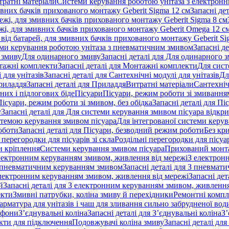
тратні матеріали
Системи керування роботою унітаза з електрон
ивних бачків прихованого монтажу Geberit Sigma 12 см
Запасні де
ежі, для змивних бачків прихованого монтажу Geberit Sigma 8 см
жі, для змивних бачків прихованого монтажу Geberit Omega 12 с
від батарей, для змивних бачків прихованого монтажу Geberit Si
ми керування роботою унітаза з пневматичним змивом
Запасні д
 змиву
Для одинарного змиву
Запасні деталі для Для одинарного 
ажні комплекти
Запасні деталі для Монтажні комплекти
Для сист
 для унітазів
Запасні деталі для Сантехнічні модулі для унітазів
Дл
риладдя
Запасні деталі для Приладдя
Витратні матеріали
Сантехніч
сних і підлогових біде
Пісуари
Пісуари, режим роботи зі змиванням
Пісуари, режим роботи зі змивом, без обідка
Запасні деталі для Пі
у
Запасні деталі для Для системи керування змивом пісуара відк
истемою керування змивом пісуара
Для інтегрованої системи керу
оботи
Запасні деталі для Пісуари, безводний режим роботи
Без кр
 перегородки для пісуарів зі скла
Роздільні перегородки для пісуар
 кріплення
Системи керування змивом пісуара
Прихований монт
 електронним керуванням змивом, живлення від мережі
З електрон
 пневматичним керуванням змивом
Запасні деталі для З пневма
лектронним керуванням змивом, живлення від мережі
Запасні де
й
Запасні деталі для З електронним керуванням змивом, живлення
екти
Змивні патрубки, коліна змиву й перехідники
Ремонтні компл
арматура для унітазів і чаш для зливання сильно забрудненої вод
ифони
З’єднувальні коліна
Запасні деталі для З’єднувальні коліна
З’
екти для підключення
Подовжувачі коліна змиву
Запасні деталі дл