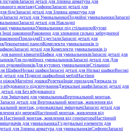
 пісуарів
Запасні деталі для Зливна арматура для
хованого монтажу
Сифони
Запасні деталі для
для біде
Запасні деталі для Зливна арматура для
ки
Запасні деталі для Умивальники
Подвійні умивальники
Запасні
ивальники
Запасні деталі для Накладні
овані умивальники
Умивальники під стільницю
Кутові
ля Інші раковини
Раковини для зливання сильно забрудненої
 раковини
Приладдя
П’єдестали
Запасні деталі для
ня
Декоративні панелі
Комплекти умивальників із
шафкою
Запасні деталі для Комплекти умивальників із
 для ванної кімнати
Шафки для умивальників
Запасні деталі для
льників
Для подвійних умивальників
Запасні деталі для Для
вих рукомийників
Для кутових умивальників
Стільниці
 для Шафки
Низькі шафки
Запасні деталі для Низькі шафки
Високі
і деталі для Підвісні шафки
Інші меблі
Настінні
и ніжок
Магнітні дошки
Розетки
Інше приладдя
Дзеркала та
ез вбудованого підсвічування
Дзеркальні шафи
Запасні деталі для
 деталі для Без вбудованого
і для Змішувачі для умивальника
Вертикальний монтаж,
Запасні деталі для Вертикальний монтаж, живлення від
кальний монтаж, одноважільні змішувачі
Запасні деталі для
влення від мережі
Настінний монтаж, живлення від
для Настінний монтаж, живлення від генератора
Настінний
 змішувачів для умивальника
З’єднувальні елементи для
деталі для Зливна арматура для умивальників
Сифони
Запасні