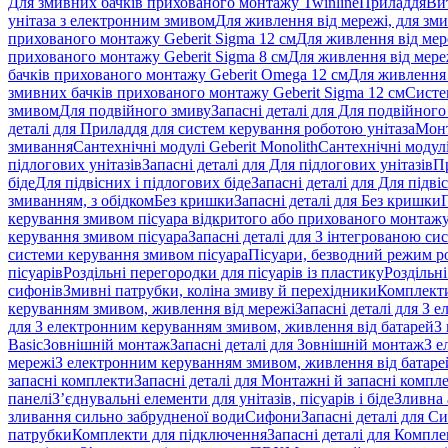
Для змивних бачків прихованого монтажу Twinline
Приладдя
Ви
унітаза з електронним змивом
Для живлення від мережі, для зм
прихованого монтажу Geberit Sigma 12 см
Для живлення від мер
прихованого монтажу Geberit Sigma 8 см
Для живлення від мере
бачків прихованого монтажу Geberit Omega 12 см
Для живлення 
змивних бачків прихованого монтажу Geberit Sigma 12 см
Систе
змивом
Для подвійного змиву
Запасні деталі для Для подвійного
деталі для Приладдя для систем керування роботою унітаза
Монт
змивання
Сантехнічні модулі Geberit Monolith
Сантехнічні модулі
підлогових унітазів
Запасні деталі для Для підлогових унітазів
П
біде
Для підвісних і підлогових біде
Запасні деталі для Для підві
змиванням, з обідком
Без кришки
Запасні деталі для Без кришки
керування змивом пісуара відкритого або прихованого монтаж
керування змивом пісуара
Запасні деталі для З інтегрованою с
системи керування змивом пісуара
Пісуари, безводний режим р
пісуарів
Роздільні перегородки для пісуарів із пластику
Роздільні
сифонів
Змивні патрубки, коліна змиву й перехідники
Комплекти
керуванням змивом, живлення від мережі
Запасні деталі для З
для З електронним керуванням змивом, живлення від батарей
З
Basic
Зовнішній монтаж
Запасні деталі для Зовнішній монтаж
З е
мережі
З електронним керуванням змивом, живлення від батаре
запасні комплекти
Запасні деталі для Монтажні й запасні компл
панелі
З’єднувальні елементи для унітазів, пісуарів і біде
Зливна 
зливання сильно забрудненої води
Сифони
Запасні деталі для С
патрубки
Комплекти для підключення
Запасні деталі для Компл