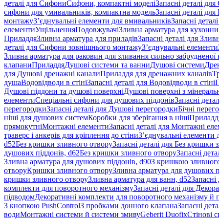
деталі для Сифони
Сифони, компактні моделі
Запасні деталі для
сифони для умивальників, компактна модель
Запасні деталі дл
монтажу
З’єднувальні елементи для вмивальників
Запасні детал
елементи
Ущільнення
Подовжувачі
Зливна арматура для кухонн
Приладдя
Зливна арматура для приладів
Запасні деталі для Злив
деталі для Сифони зовнішнього монтажу
З’єднувальні елементи
Зливна арматура для раковин для зливання сильно забрудненої
клапани
Приладдя
Душові системи та ванни
Душові системи
Дре
для Душові дренажні канали
Приладдя для дренажних каналів
Т
душа
Водовідводи в стіні
Запасні деталі для Водовідводи в стіні
П
Душові піддони та душові поверхні
Душові поверхні з мінераль
елементи
Спеціальні сифони для душових піддонів
Запасні дета
перегородки
Запасні деталі для Душові перегородки
Бічні перег
ніші для душових систем
Коробки для зберігання в ніші
Приладд
прямокутні
Монтажні елементи
Запасні деталі для Монтажні ел
траверс і анкерів для кріплення до стіни
З’єднувальні елементи 
d52
Без кришки зливного отвору
Запасні деталі для Без кришки 
душових піддонів, d62
Без кришки зливного отвору
Запасні дета
Зливна арматура для душових піддонів, d90
З кришкою зливног
отвору
Кришки зливного отвору
Зливна арматура для душових пі
кришки зливного отвору
Зливна арматура для ванн, d52
Запасні 
комплекти для поворотного механізму
Запасні деталі для Декор
підводом
Декоративні комплекти для поворотного механізму й 
З кнопкою PushControl
З пробками донного клапана
Запасні дет
води
Монтажні системи й системи змиву
Geberit Duofix
Стінові 