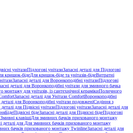
двісні унітази
Підлогові унітази
Запасні деталі для Підлогові
ля кришок-біде
Для кришок-біде та унітазів-біде
Витратні
нітази
Запасні деталі для Воронкоподібні унітази
Підлогові
пасні деталі для Воронкоподібні унітази для змивного бачка
о монтажу для унітазів, із сантехнічної кераміки
Поличного
Comfort
Запасні деталі для Унітази Comfort
Воронкоподібні
 деталі для Воронкоподібні унітази подовжені
Сидіння з
 деталі для Підвісні унітази
Підлогові унітази
Запасні деталі для
ння
Біде
Підвісні біде
Запасні деталі для Підвісні біде
Підлогові
 Змивні клавіші
Для змивних бачків прихованого монтажу
і деталі для Для змивних бачків прихованого монтажу
вних бачків прихованого монтажу Twinline
Запасні деталі для