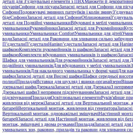
деталі для З’єднувальні елементи з ПВХ
Манжети й декоративні
пісуарів
Сифони для пісуара
Запасні деталі для Сифони для пісу
Сифони
Подовжувачі змивних патрубків і колін змиву
З’єднувал
біде
Сифони
Запасні деталі для Сифони
Облицювання
З’єднуваль
деталі для Подвійні умивальники
Вбудовані в меблі умивальни
умивальники
Рукомийники
Запасні деталі для Рукомийники
Кут
умивальники
Умивальники Comfort
Умивальники для дітей
Умив
води
Запасні деталі для Раковини для зливання сильно забрудне
П’єдестали
П’єдестали
Напівп’єдестали
Запасні деталі для Напів
шафкою
Комплекти рукомийників із шафкою
Запасні деталі дл
шафкою
Комплекти вбудованих умивальників із шафкою
Запасні
Шафки для умивальників
Для рукомийників
Запасні деталі для
подвійних умивальників
Для вбудованих у меблі умивальників
З
умивальників
Для накладного умивальника у формі чаші
Для на
шафки
Запасні деталі для Високі шафки
Шафки середньої висот
полиці
Приладдя
Вставки для шухляд і ящики-органайзери
Вішак
дзеркальні шафи
Дзеркала
Запасні деталі для Дзеркала
З непрями
Дзеркальні шафи
З непрямим підсвічуванням
Запасні деталі для
підсвічування
Приладдя
Освітлювальні елементи
Руків'я
Інше пр
живлення від мережі
Запасні деталі для Вертикальний монтаж, 
батарей
Вертикальний монтаж, живлення від генератора
Запасні
Вертикальний монтаж, одноважільні змішувачі
Настінний монта
батарей
Запасні деталі для Настінний монтаж, живлення від бат
монтаж, змішувачі з двома ручками
Приладдя
Запасні деталі для
умивальних зон, раковин, приладів та раковин для зливання си