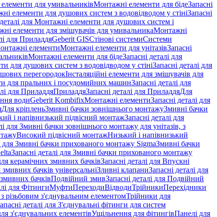
і елементи для умивальників
Монтажні елементи для біде
Запасні
ні елементи для душових систем з водовідводом у стіні
Запасні
 деталі для Монтажні елементи для душових систем і
ажні елементи для змішувачів для умивальника
Монтажні
лі для Приладдя
Geberit GIS
Стінові системи
Системи
Монтажні елементи
Монтажні елементи для унітазів
Запасні
альників
Монтажні елементи для біде
Запасні деталі для
и для душових систем з водовідводом у стіні
Запасні деталі для
ушових перегородок
Інсталяційні елементи для змішувачів для
и для пральних і посудомийних машин
Запасні деталі для
алі для Приладдя
Приладдя
Запасні деталі для Приладдя
Для
ення води
Geberit Kombifix
Монтажні елементи
Запасні деталі для
я
Для кріплень
Змивні бачки зовнішнього монтажу
Змивні бачки
кий і напівнизький підвісний монтаж
Запасні деталі для
лі для Змивні бачки зовнішнього монтажу для унітазів, з
нтажу
Високий підвісний монтаж
Низький і напівнизький
і для Змивні бачки прихованого монтажу Sigma
Змивні бачки
elta
Запасні деталі для Змивні бачки прихованого монтажу
ля керамічних змивних бачків
Запасні деталі для Впускні
я змивних бачків універсальні
Зливні клапани
Запасні деталі для
 змивних бачкiв
Подвійний змив
Запасні деталі для Подвійний
алі для Фітинги
Муфти
Переходи
Відводи
Трійники
Перехідники
з різьбовим з'єднувальним елементом
Трійники для
апасні деталі для З'єднувальні фітинги для систем
ля з'єднувальних елементів
Ущільнення для фітингів
Панелі для