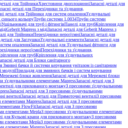
деталі для Трійники
Хрестовини двоплощинні
Запасні деталі для
пасні деталі для Перехідники та з'єднання,
ні деталі для Трійники для систем опалення
З'єднувальні
M синього кольору
Труби системи 1.0034
Труби системи
і
Ущільнювачі для труб і фітингів
Панелі для труб
Кріплення для
міді
Geberit Mapress з міді
Запасні деталі для Geberit Mapress з
талі для Трійники
Перехідники нероз'ємні
Запасні деталі для
 деталі для Заглушки
З'єднувальні елементи
Запасні деталі для
систем опалення
Запасні деталі для З'єднувальні фітинги для
рехідники нероз'ємні
Перехідники та з'єднання,
ріплення для труб
Кріплення для з'єднувальних
апасні деталі для Блоки санітарного
ля Змивні бачки й системи керування унітазом із санітарним
і модулі
Приладдя для змивних бачків і систем керування
Мережеві блоки живлення
Запасні деталі для Мережеві блоки
и з'єднувальними елементами Mapress
Запасні деталі для З
і вентилі для прихованого монтажу
З пресовими з'єднувальними
press
Запасні деталі для З пресовими з'єднувальними
ні вентилі
Запасні деталі для Прямоточні вентилі
З пресовими
и елементами Mapress
Запасні деталі для З пресовими
лементами FlowFit
Запасні деталі для З пресовими
ими елементами Mepla
З пресовими з'єднувальними елементами
алі для Кульові крани для прихованого монтажу
З пресовими
ими елементами Mepla
З пресовими з'єднувальними елементами
ми елементами Mapress
Запасні деталі для З пресовими