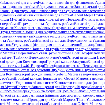
Ущільнювачі для систем
Комплекти гвинтів для фланцевих з'єдна
 та з’єднання, роз’ємні
З’єднувальні елементи
Запасні деталі для
я
Ізоляція для труб і фітингів
Ізоляція для з'єднувальних елементів
днувальних елементів
Ущільнювачі для систем
Geberit Mepla
Труби 
алі для Муфти
Переходи
Запасні деталі для Переходи
Кутики
Запасн
и нероз'ємні
Перехідники та з'єднання, роз'ємні
Запасні деталі для
 елементи
Колектори з різьбовим з'єднувальним елементом
З'єднув
 труб і фітингів
Ізоляція для з'єднувальних елементів
Ущільнювачі 
днувальних елементів
Ущільнювачі для систем
Комплекти гвинтів 
 та з'єднання, роз'ємні
Запасні деталі для Перехідники та з'єднанн
ементом
З'єднувальні фітинги для систем опалення
Приладдя
Ізоляц
нувальних елементів
Панелі для труб
Кріплення для труб
Кріплення
it Mapress з нержавіючої сталі
Труби системи 1.4401
Муфти
Запасн
еталі для Трійники
Перехідники нероз'ємні
Запасні деталі для Пер
сні деталі для Компенсатори
Прохідні канали
Заглушки
Запасні де
уби системи 1.4401
Відводи
Перехідники нероз'ємні
Перехідники т
 з нержавіючої сталі, без речовин, що руйнують ЛФП
Труби систем
і для Компенсатори
Прохідні канали
Geberit Mapress з нержавіючої
 роз'ємні
Прохідні канали
Приладдя для Geberit Mapress з нержаві
 елементів
Ущільнювачі для систем
Комплекти гвинтів для фланце
 для Муфти
Переходи
Запасні деталі для Переходи
Відводи
Запасні д
и нероз’ємні
Перехідники та з’єднання, роз’ємні
Запасні деталі дл
Запасні деталі для Заглушки
Трійники для систем опалення
Запасн
я систем опалення
Приладдя для Geberit Mapress Therm
Ущільнювач
erit Mapress з вуглецевої сталі
Запасні деталі для Geberit Mapress з