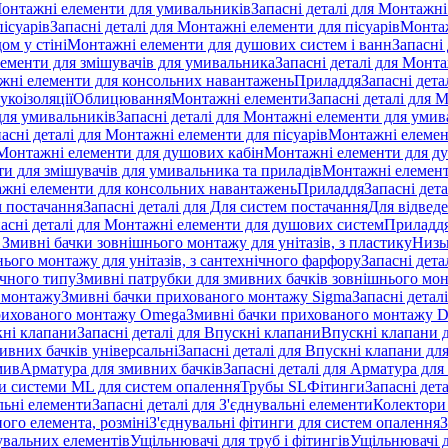
онтажні елементи для умивальників
Запасні деталі для Монтажн
ісуарів
Запасні деталі для Монтажні елементи для пісуарів
Монтаж
ом у стіні
Монтажні елементи для душових систем і ванн
Запасні
ементи для змішувачів для умивальника
Запасні деталі для Монт
ажні елементи для консольних навантажень
Приладдя
Запасні дета
укоізоляції
Облицювання
Монтажні елементи
Запасні деталі для 
ля умивальників
Запасні деталі для Монтажні елементи для умив
асні деталі для Монтажні елементи для пісуарів
Монтажні елемент
Монтажні елементи для душових кабін
Монтажні елементи для д
нти для змішувачів для умивальника та приладів
Монтажні елемент
жні елементи для консольних навантажень
Приладдя
Запасні дет
м постачання
Запасні деталі для Для систем постачання
Для відвед
асні деталі для Монтажні елементи для душових систем
Приладд
я Змивні бачки зовнішнього монтажу для унітазів, з пластику
Низь
ього монтажу для унітазів, з сантехнічного фарфору
Запасні дета
ичного типу
Змивні патрубки для змивних бачків зовнішнього мо
 монтажу
Змивні бачки прихованого монтажу Sigma
Запасні детал
 прихованого монтажу Omega
Змивні бачки прихованого монтажу D
ні клапани
Запасні деталі для Впускні клапани
Впускні клапани д
ивних бачків універсальні
Запасні деталі для Впускні клапани дл
мив
Арматура для змивних бачкiв
Запасні деталі для Арматура для
и системи ML для систем опалення
Трубы SL
Фітинги
Запасні дет
льні елементи
Запасні деталі для З'єднувальні елементи
Колектори 
ого елемента, розміні
З'єднувальні фітинги для систем опалення
З
нувальних елементів
Ущільнювачі для труб і фітингів
Ущільнювачі д