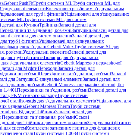
нь
Geberit PushFit
Труби системи ML
Труби системи ML для
 З’єднувальні елементи
Колектори з різьбовим з’єднувальним
Ущільнювачі для труб і фітингів
Ущільнювачі для з'єднувальних
системи ML
Труби системи ML для систем
і деталі для Кутики
Трійники
Запасні деталі для
 Перехідники та з'єднання, роз'ємні
Заглушки
Запасні деталі для
альні фітинги для систем опалення
Запасні деталі для
для труб і фітингів
Ущільнювачі для з'єднувальних
для фланцевих з'єднань
Geberit Volex
Труби системи SL для
я, роз'ємні
З'єднувальні елементи
Запасні деталі для
ія для труб і фітингів
Ізоляція для з'єднувальних
 для з'єднувальних елементів
Geberit Mapress з нержавіючої
і деталі для Муфти
Переходи
Запасні деталі для
ехідники нероз'ємні
Перехідники та з'єднання, роз'ємні
Запасні
талі для Заглушки
З'єднувальні елементи
Запасні деталі для
а з'єднання, роз'ємні
Geberit Mapress з нержавіючої сталі, без
и 1.4401
Перехідники та з'єднання, роз'ємні
Запасні деталі для
 сталі, FKM синього кольору
Труби системи
ючої сталі
Ізоляція для з'єднувальних елементів
Ущільнювачі для
вих з'єднань
Geberit Mapress Therm
Труби системи
еталі для Відводи
Трійники
Запасні деталі для
я Перехідники та з’єднання, роз’ємні
Осьові
і деталі для Трійники для систем опалення
З'єднувальні фітинги
і для систем
Комплекти затискних гвинтів для фланцевих
 вуглецевої сталі
Труби системи 1.0034
Труби системи