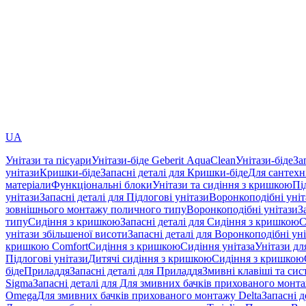
UA
Унітази та пісуари
Унітази-біде Geberit AquaClean
Унітази-біде
За
унітази
Кришки-біде
Запасні деталі для Кришки-біде
Для сантехн
матеріали
Функціональні блоки
Унітази та сидіння з кришкою
Пі
унітази
Запасні деталі для Підлогові унітази
Воронкоподібні уні
зовнішнього монтажу поличного типу
Воронкоподібні унітази
З
типу
Сидіння з кришкою
Запасні деталі для Сидіння з кришкою
С
унітази збільшеної висоти
Запасні деталі для Воронкоподібні ун
кришкою Comfort
Сидіння з кришкою
Сидіння унітаза
Унітази дл
Підлогові унітази
Дитячі сидіння з кришкою
Сидіння з кришкою
біде
Приладдя
Запасні деталі для Приладдя
Змивні клавіші та си
Sigma
Запасні деталі для Для змивних бачків прихованого монт
Omega
Для змивних бачків прихованого монтажу Delta
Запасні 