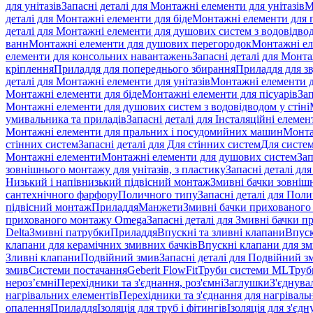
для унітазів
Запасні деталі для Монтажні елементи для унітазів
М
деталі для Монтажні елементи для біде
Монтажні елементи для п
деталі для Монтажні елементи для душових систем з водовідвод
ванн
Монтажні елементи для душових перегородок
Монтажні ел
елементи для консольних навантажень
Запасні деталі для Монт
кріплення
Приладдя для попереднього збирання
Приладдя для зв
деталі для Монтажні елементи для унітазів
Монтажні елементи д
Монтажні елементи для біде
Монтажні елементи для пісуарів
Зап
Монтажні елементи для душових систем з водовідводом у стіні
умивальника та приладів
Запасні деталі для Інсталяційні елеме
Монтажні елементи для пральних і посудомийних машин
Монта
стінних систем
Запасні деталі для Для стінних систем
Для систе
Монтажні елементи
Монтажні елементи для душових систем
Зап
зовнішнього монтажу для унітазів, з пластику
Запасні деталі дл
Низький і напівнизький підвісний монтаж
Змивні бачки зовнішн
сантехнічного фарфору
Поличного типу
Запасні деталі для Пол
підвісний монтаж
Приладдя
Манжети
Змивні бачки прихованого
прихованого монтажу Omega
Запасні деталі для Змивні бачки
Delta
Змивні патрубки
Приладдя
Впускні та зливні клапани
Впуск
клапани для керамічних змивних бачків
Впускні клапани для зм
Зливні клапани
Подвійний змив
Запасні деталі для Подвійний з
змив
Системи постачання
Geberit FlowFit
Труби системи ML
Труб
нероз’ємні
Перехідники та з'єднання, роз'ємні
Заглушки
З'єднува
нагрівальних елементів
Перехідники та з'єднання для нагрівальн
опалення
Приладдя
Ізоляція для труб і фітингів
Ізоляція для з'єд