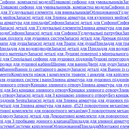
 Сифони, компактні моделі
Пляшкові сифони для умивальників
За
я Пляшкові сифони для умивальників, компактна модель
Сифони п
і для З’єднувальні елементи для вмивальників
Облицювання
З’єдн
их мийок
Запасні деталі для Зливна арматура для кухонних мийок
на арматура для приладів
Сифони
Запасні деталі для Сифони
Сифон
Запасні деталі для З’єднувальні елементи
Зливна арматура для ра
 води
Сифони
Запасні деталі для Сифони
З’єднувальні патрубки
Зап
наж підлоги для душових систем
Запасні деталі для Дренаж підл
рапи для душа
Запасні деталі для Трапи для душа
Приладдя для тра
риладдя для водовідводів
Запасні деталі для Приладдя для водов
ного матеріалу
Запасні деталі для Душові поверхні з мінерального
лі для Спеціальні сифони для душових піддонів
Душові перегород
ородки для душової кабіни
Ширми для ванни
Двері для душу
Запас
я
Ванни
Ванни із санітарного акрилу
Запасні деталі для Ванни із 
ементи
Комплекти ніжок і комплекти траверс і анкерів для кріплен
для душових систем і ванн
Зливна арматура для душових піддонів
зливного отвору
Кришки зливного отвору
Зливна арматура для ду
лі для Без кришки зливного отвору
Кришки зливного отвору
Злив
о отвору
Запасні деталі для З кришкою зливного отвору
Без кришк
ддонів Sestra
Запасні деталі для Зливна арматура для душових під
деталі для Зливна арматура для ванн, d52
З поворотним механізм
ативні комплекти для поворотного механізму
З поворотним механі
підводу
Запасні деталі для Декоративні комплекти для поворотног
алі для З пробками донного клапана
Приладдя для зливної армату
системи
Системи кріплення
Облицювання
Приладдя
Монтажні еле