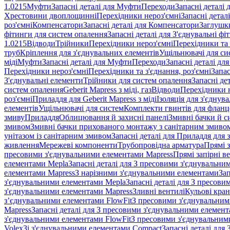
1.0215
Муфти
Запасні деталі для Муфти
Переходи
Запасні деталі
Хрестовини двоплощинні
Перехідники нероз'ємні
Запасні детал
роз'ємні
Компенсатори
Запасні деталі для Компенсатори
Заглушк
фітинги для систем опалення
Запасні деталі для З'єднувальні ф
1.0215
Відводи
Трійники
Перехідники нероз'ємні
Перехідники та 
труб
Кріплення для з'єднувальних елементів
Ущільнювачі для си
міді
Муфти
Запасні деталі для Муфти
Переходи
Запасні деталі дл
Перехідники нероз'ємні
Перехідники та з'єднання, роз'ємні
Запас
З'єднувальні елементи
Трійники для систем опалення
Запасні де
систем опалення
Geberit Mapress з міді, газ
Відводи
Перехідники н
роз'ємні
Приладдя для Geberit Mapress з міді
Ізоляція для з'єднув
елементів
Ущільнювачі для систем
Комплекти гвинтів для фланц
змиву
Приладдя
Облицювання й захисні панелі
Змивні бачки й с
змивом
Змивні бачки прихованого монтажу з санітарним змиво
унітазом із санітарним змивом
Запасні деталі для Приладдя для 
живлення
Мережеві компоненти
Трубопровідна арматура
Прямі з
пресовими з'єднувальними елементами Mapress
Прямі запірні в
елементами Mepla
Запасні деталі для З пресовими з'єднувальн
елементами Mapress
З нарізними з'єднувальними елементами
Зап
з'єднувальними елементами Mepla
Запасні деталі для З пресов
з'єднувальними елементами Mapress
Зливні вентилі
Кульові кра
з’єднувальними елементами FlowFit
З пресовими з'єднувальним
Mapress
Запасні деталі для З пресовими з'єднувальними елемен
з'єднувальними елементами FlowFit
З пресовими з'єднувальним
Volex
Зі з'єднувальними елементами Compact
Запасні деталі для