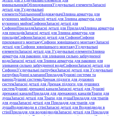
деталі для З’єднувальні елементи для
вмивальників
Облицювання
З’єднувальні елементи
Запасні
деталі для З’єднувальні
елементи
Ущільнення
Подовжувачі
Зливна арматура для
кухонних мийок
Запасні деталі для Зливна арматура для
кухонних мийок
Сифони
Запасні деталі для
Сифони
Приладдя
Запасні деталі для Приладдя
Зливна арматура
для приладів
Запасні деталі для Зливна арматура для
приладів
Сифони
Запасні деталі для Сифони
Сифони
прихованого монтажу
Сифони зовнішнього монтажу
Запасні
деталі для Сифони зовнішнього монтажу
З’єднувальні
елементи
Запасні деталі для З’єднувальні елементи
Зливна
арматура для раковин для зливання сильно забрудненої
води
Запасні деталі для Зливна арматура для раковин для
зливання сильно забрудненої води
Сифони
Запасні деталі для
Сифони
З’єднувальні патрубки
Запасні деталі для З’єднувальні
патрубки
Донні клапани
Приладдя
Душові системи та
ванни
Душові системи
Дренаж підлоги для душових
систем
Запасні деталі для Дренаж підлоги для душових
систем
Душові дренажні канали
Запасні деталі для Душові
дренажні канали
Приладдя для дренажних каналів
Трапи для
душа
Запасні деталі для Трапи для душа
Приладдя для трапів
для душа
Запасні деталі для Приладдя для трапів для
душа
Водовідводи в стіні
Запасні деталі для Водовідводи в
стіні
Приладдя для водовідводів
Запасні деталі для Приладдя