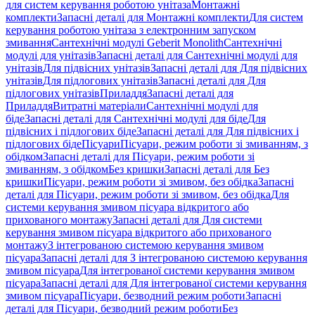
для систем керування роботою унітаза
Монтажні
комплекти
Запасні деталі для Монтажні комплекти
Для систем
керування роботою унітаза з електронним запуском
змивання
Сантехнічні модулі Geberit Monolith
Сантехнічні
модулі для унітазів
Запасні деталі для Сантехнічні модулі для
унітазів
Для підвісних унітазів
Запасні деталі для Для підвісних
унітазів
Для підлогових унітазів
Запасні деталі для Для
підлогових унітазів
Приладдя
Запасні деталі для
Приладдя
Витратні матеріали
Сантехнічні модулі для
біде
Запасні деталі для Сантехнічні модулі для біде
Для
підвісних і підлогових біде
Запасні деталі для Для підвісних і
підлогових біде
Пісуари
Пісуари, режим роботи зі змиванням, з
обідком
Запасні деталі для Пісуари, режим роботи зі
змиванням, з обідком
Без кришки
Запасні деталі для Без
кришки
Пісуари, режим роботи зі змивом, без обідка
Запасні
деталі для Пісуари, режим роботи зі змивом, без обідка
Для
системи керування змивом пісуара відкритого або
прихованого монтажу
Запасні деталі для Для системи
керування змивом пісуара відкритого або прихованого
монтажу
З інтегрованою системою керування змивом
пісуара
Запасні деталі для З інтегрованою системою керування
змивом пісуара
Для інтегрованої системи керування змивом
пісуара
Запасні деталі для Для інтегрованої системи керування
змивом пісуара
Пісуари, безводний режим роботи
Запасні
деталі для Пісуари, безводний режим роботи
Без