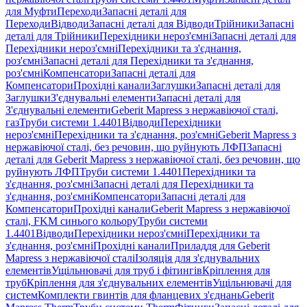
для Муфти
Переходи
Запасні деталі для
Переходи
Відводи
Запасні деталі для Відводи
Трійники
Запасні
деталі для Трійники
Перехідники нероз'ємні
Запасні деталі для
Перехідники нероз'ємні
Перехідники та з'єднання,
роз'ємні
Запасні деталі для Перехідники та з'єднання,
роз'ємні
Компенсатори
Запасні деталі для
Компенсатори
Прохідні канали
Заглушки
Запасні деталі для
Заглушки
З'єднувальні елементи
Запасні деталі для
З'єднувальні елементи
Geberit Mapress з нержавіючої сталі,
газ
Труби системи 1.4401
Відводи
Перехідники
нероз'ємні
Перехідники та з'єднання, роз'ємні
Geberit Mapress з
нержавіючої сталі, без речовин, що руйнують ЛФП
Запасні
деталі для Geberit Mapress з нержавіючої сталі, без речовин, що
руйнують ЛФП
Труби системи 1.4401
Перехідники та
з'єднання, роз'ємні
Запасні деталі для Перехідники та
з'єднання, роз'ємні
Компенсатори
Запасні деталі для
Компенсатори
Прохідні канали
Geberit Mapress з нержавіючої
сталі, FKM синього кольору
Труби системи
1.4401
Відводи
Перехідники нероз'ємні
Перехідники та
з'єднання, роз'ємні
Прохідні канали
Приладдя для Geberit
Mapress з нержавіючої сталі
Ізоляція для з'єднувальних
елементів
Ущільнювачі для труб і фітингів
Кріплення для
труб
Кріплення для з'єднувальних елементів
Ущільнювачі для
систем
Комплекти гвинтів для фланцевих з'єднань
Geberit