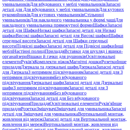
умивальників
Для вбудованих у меблі умивальників
Запасні
деталі для Для вбудованих у меблі умивальників
Для кутових
рукомийників
Для кутових умивальників
Стільниці
умивальників
Для накладного умивальника у формі чаші
Для
накладного умивальника прямокутної форми
Шафки
Запасні
деталі для Шафки
Низькі шафки
Запасні деталі для Низькі
шафки
Високі шафки
Запасні деталі для Високі шафки
Шафки
середньої висоти
Запасні деталі для Шафки середньої
висоти
Підвісні шафки
Запасні деталі для Підвісні шафки
Інші
меблі
Настінні полиці
Приладдя
Вставки для шухляд і ящики-
органайзери
Вішаки й гачки для рушників
Освітлювальні
елементи
Руків'я
Комплекти ніжок
Магнітні дошки
Розетки
Інше
приладдя
Дзеркала та дзеркальні шафи
Дзеркала
Запасні деталі
для Дзеркала
З непрямим підсвічуванням
Запасні деталі для З
непрямим підсвічуванням
Без вбудованого
підсвічування
Дзеркальні шафи
Запасні деталі для Дзеркальні
шафи
З непрямим підсвічуванням
Запасні деталі для З
непрямим підсвічуванням
Без вбудованого
підсвічування
Запасні деталі для Без вбудованого
підсвічування
Приладдя
Освітлювальні елементи
Руків'я
Інше
приладдя
Розетки
Змішувачі
Змішувачі для умивальника
Запасні
деталі для Змішувачі для умивальника
Вертикальний монтаж,
живлення від мережі
Запасні деталі для Вертикальний монтаж,
живлення від мережі
Вертикальний монтаж, живлення від
батарей
Запасні деталі для Вертикальний монтаж, живлення