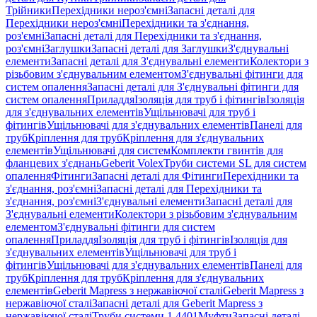
Трійники
Перехідники нероз'ємні
Запасні деталі для
Перехідники нероз'ємні
Перехідники та з'єднання,
роз'ємні
Запасні деталі для Перехідники та з'єднання,
роз'ємні
Заглушки
Запасні деталі для Заглушки
З'єднувальні
елементи
Запасні деталі для З'єднувальні елементи
Колектори з
різьбовим з'єднувальним елементом
З'єднувальні фітинги для
систем опалення
Запасні деталі для З'єднувальні фітинги для
систем опалення
Приладдя
Ізоляція для труб і фітингів
Ізоляція
для з'єднувальних елементів
Ущільнювачі для труб і
фітингів
Ущільнювачі для з'єднувальних елементів
Панелі для
труб
Кріплення для труб
Кріплення для з'єднувальних
елементів
Ущільнювачі для систем
Комплекти гвинтів для
фланцевих з'єднань
Geberit Volex
Труби системи SL для систем
опалення
Фітинги
Запасні деталі для Фітинги
Перехідники та
з'єднання, роз'ємні
Запасні деталі для Перехідники та
з'єднання, роз'ємні
З'єднувальні елементи
Запасні деталі для
З'єднувальні елементи
Колектори з різьбовим з'єднувальним
елементом
З'єднувальні фітинги для систем
опалення
Приладдя
Ізоляція для труб і фітингів
Ізоляція для
з'єднувальних елементів
Ущільнювачі для труб і
фітингів
Ущільнювачі для з'єднувальних елементів
Панелі для
труб
Кріплення для труб
Кріплення для з'єднувальних
елементів
Geberit Mapress з нержавіючої сталі
Geberit Mapress з
нержавіючої сталі
Запасні деталі для Geberit Mapress з
нержавіючої сталі
Труби системи 1.4401
Муфти
Запасні деталі