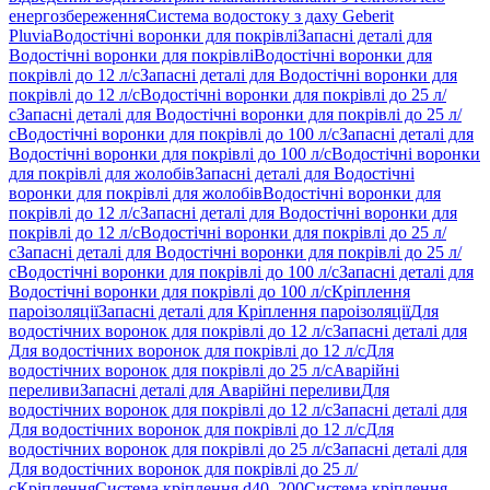
енергозбереження
Система водостоку з даху Geberit
Pluvia
Водостічні воронки для покрівлі
Запасні деталі для
Водостічні воронки для покрівлі
Водостічні воронки для
покрівлі до 12 л/с
Запасні деталі для Водостічні воронки для
покрівлі до 12 л/с
Водостічні воронки для покрівлі до 25 л/
с
Запасні деталі для Водостічні воронки для покрівлі до 25 л/
с
Водостічні воронки для покрівлі до 100 л/с
Запасні деталі для
Водостічні воронки для покрівлі до 100 л/с
Водостічні воронки
для покрівлі для жолобів
Запасні деталі для Водостічні
воронки для покрівлі для жолобів
Водостічні воронки для
покрівлі до 12 л/с
Запасні деталі для Водостічні воронки для
покрівлі до 12 л/с
Водостічні воронки для покрівлі до 25 л/
с
Запасні деталі для Водостічні воронки для покрівлі до 25 л/
с
Водостічні воронки для покрівлі до 100 л/с
Запасні деталі для
Водостічні воронки для покрівлі до 100 л/с
Кріплення
пароізоляції
Запасні деталі для Кріплення пароізоляції
Для
водостічних воронок для покрівлі до 12 л/с
Запасні деталі для
Для водостічних воронок для покрівлі до 12 л/с
Для
водостічних воронок для покрівлі до 25 л/с
Аварійні
переливи
Запасні деталі для Аварійні переливи
Для
водостічних воронок для покрівлі до 12 л/с
Запасні деталі для
Для водостічних воронок для покрівлі до 12 л/с
Для
водостічних воронок для покрівлі до 25 л/с
Запасні деталі для
Для водостічних воронок для покрівлі до 25 л/
с
Кріплення
Система кріплення d40–200
Система кріплення