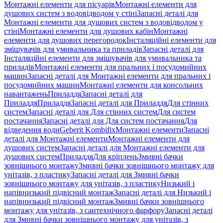
Монтажні елементи для пісуарів
Монтажні елементи для
душових систем з водовідводом у стіні
Запасні деталі для
Монтажні елементи для душових систем з водовідводом у
стіні
Монтажні елементи для душових кабін
Монтажні
елементи для душових перегородок
Інсталяційні елементи для
змішувачів для умивальника та приладів
Запасні деталі для
Інсталяційні елементи для змішувачів для умивальника та
приладів
Монтажні елементи для пральних і посудомийних
машин
Запасні деталі для Монтажні елементи для пральних і
посудомийних машин
Монтажні елементи для консольних
навантажень
Приладдя
Запасні деталі для
Приладдя
Приладдя
Запасні деталі для Приладдя
Для стінних
систем
Запасні деталі для Для стінних систем
Для систем
постачання
Запасні деталі для Для систем постачання
Для
відведення води
Geberit Kombifix
Монтажні елементи
Запасні
деталі для Монтажні елементи
Монтажні елементи для
душових систем
Запасні деталі для Монтажні елементи для
душових систем
Приладдя
Для кріплень
Змивні бачки
зовнішнього монтажу
Змивні бачки зовнішнього монтажу для
унітазів, з пластику
Запасні деталі для Змивні бачки
зовнішнього монтажу для унітазів, з пластику
Низький і
напівнизький підвісний монтаж
Запасні деталі для Низький і
напівнизький підвісний монтаж
Змивні бачки зовнішнього
монтажу для унітазів, з сантехнічного фарфору
Запасні деталі
для Змивні бачки зовнішнього монтажу для унітазів, з