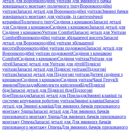
деталі для Воронкоподібні унітази для змивного бачка
зовнішнього монтажу поличного типу
Воронкоподібні
унітази
Запасні деталі для Воронкоподібні унітази
Змивні бачки
зовнішнього монтажу для унітазів, із сантехнічної
кераміки
Поличного типу
Сидіння з кришкою
Запасні деталі
для Сидіння з кришкою
Сидіння з кришкою
Запасні деталі для
Сидіння з кришкою
Унітази Comfort
Запасні деталі для Унітази
Comfort
Воронкоподібні унітази збільшеної висоти
Запасні
деталі для Воронкоподібні унітази збільшеної
висоти
Воронкоподібні унітази подовжені
Запасні деталі для
Воронкоподібні унітази подовжені
Сидіння з кришкою
Comfort
Сидіння з кришкою
Сидіння унітаза
Унітази для
дітей
Запасні деталі для Унітази для дітей
Підвісні
унітази
Запасні деталі для Підвісні унітази
Підлогові
унітази
Запасні деталі для Підлогові унітази
Дитячі сидіння з
кришкою
Сидіння з кришкою
Сидіння унітаза
Чаші Генуя
Зі
змивом
Приладдя
Комплекти кріплення
Біде
Підвісні
біде
Запасні деталі для Підвісні біде
Підлогові
біде
Приладдя
Запасні деталі для Приладдя
Змивні клавіші та
системи керування роботою унітаза
Змивні клавіші
Запасні
деталі для Змивні клавіші
Для змивних бачків прихованого
монтажу Sigma
Запасні деталі для Для змивних бачків
прихованого монтажу Sigma
Для змивних бачків прихованого
монтажу Omega
Запасні деталі для Для змивних бачків
прихованого монтажу Omega
Для змивних бачків прихованого