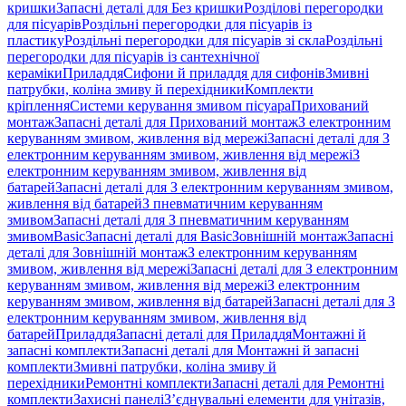
кришки
Запасні деталі для Без кришки
Розділові перегородки
для пісуарів
Роздільні перегородки для пісуарів із
пластику
Роздільні перегородки для пісуарів зі скла
Роздільні
перегородки для пісуарів із сантехнічної
кераміки
Приладдя
Сифони й приладдя для сифонів
Змивні
патрубки, коліна змиву й перехідники
Комплекти
кріплення
Системи керування змивом пісуара
Прихований
монтаж
Запасні деталі для Прихований монтаж
З електронним
керуванням змивом, живлення від мережі
Запасні деталі для З
електронним керуванням змивом, живлення від мережі
З
електронним керуванням змивом, живлення від
батарей
Запасні деталі для З електронним керуванням змивом,
живлення від батарей
З пневматичним керуванням
змивом
Запасні деталі для З пневматичним керуванням
змивом
Basic
Запасні деталі для Basic
Зовнішній монтаж
Запасні
деталі для Зовнішній монтаж
З електронним керуванням
змивом, живлення від мережі
Запасні деталі для З електронним
керуванням змивом, живлення від мережі
З електронним
керуванням змивом, живлення від батарей
Запасні деталі для З
електронним керуванням змивом, живлення від
батарей
Приладдя
Запасні деталі для Приладдя
Монтажні й
запасні комплекти
Запасні деталі для Монтажні й запасні
комплекти
Змивні патрубки, коліна змиву й
перехідники
Ремонтні комплекти
Запасні деталі для Ремонтні
комплекти
Захисні панелі
З’єднувальні елементи для унітазів,