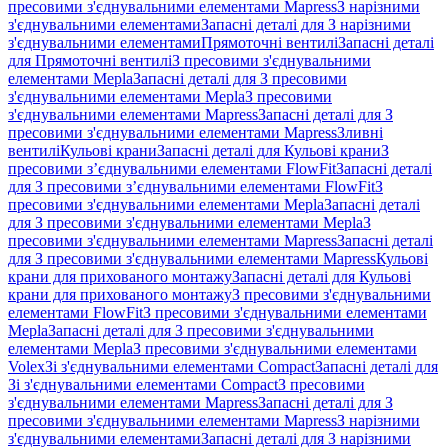
пресовими з'єднувальними елементами Mapress
З нарізними
з'єднувальними елементами
Запасні деталі для З нарізними
з'єднувальними елементами
Прямоточні вентилі
Запасні деталі
для Прямоточні вентилі
З пресовими з'єднувальними
елементами Mepla
Запасні деталі для З пресовими
з'єднувальними елементами Mepla
З пресовими
з'єднувальними елементами Mapress
Запасні деталі для З
пресовими з'єднувальними елементами Mapress
Зливні
вентилі
Кульові крани
Запасні деталі для Кульові крани
З
пресовими з’єднувальними елементами FlowFit
Запасні деталі
для З пресовими з’єднувальними елементами FlowFit
З
пресовими з'єднувальними елементами Mepla
Запасні деталі
для З пресовими з'єднувальними елементами Mepla
З
пресовими з'єднувальними елементами Mapress
Запасні деталі
для З пресовими з'єднувальними елементами Mapress
Кульові
крани для прихованого монтажу
Запасні деталі для Кульові
крани для прихованого монтажу
З пресовими з'єднувальними
елементами FlowFit
З пресовими з'єднувальними елементами
Mepla
Запасні деталі для З пресовими з'єднувальними
елементами Mepla
З пресовими з'єднувальними елементами
Volex
Зі з'єднувальними елементами Compact
Запасні деталі для
Зі з'єднувальними елементами Compact
З пресовими
з'єднувальними елементами Mapress
Запасні деталі для З
пресовими з'єднувальними елементами Mapress
З нарізними
з'єднувальними елементами
Запасні деталі для З нарізними