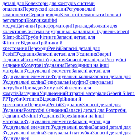
деталі для Колектори для контурів системи
опалення
Перепускні клапани
Регулювальні
компоненти
Сервоприводи
Кімнатні термостати
Головні
регулятори
Комунікаційні
модулі
Датчики
Трансформатори
Приладдя
Ізоляція для
колекторів
Системи внутрішньої каналізації будівель
Geberit
Silent-db20
Труби
Фітинги
Запасні деталі для
Фітинги
Відводи
Трійники й
хрестовини
Переходи
Ревізії
Запасні деталі для
Ревізії
З'єднання
Запасні деталі для З'єднання
Зварні
з'єднання
Розтрубні з'єднання
Запасні деталі для Розтрубні
з'єднання
Хомутові з'єднання
Перехідники на інші
матеріали
З'єднувальні елементи
Запасні деталі для
З'єднувальні елементи
З'єднувальні коліна
Запасні деталі для
З'єднувальні коліна
З'єднувальні муфти
З'єднувальні
патрубки
Приладдя
Хомути
Кріплення для
хомутів
Заглушки
Ущільнення
Витратні матеріали
Geberit Silent-
PP
Труби
Фітинги
Відводи
Трійники й
хрестовини
Переходи
Ревізії
З'єднання
Запасні деталі для
З'єднання
Розтрубні з'єднання
Запасні деталі для Розтрубні
з'єднання
Зачіпні з'єднання
Перехідники на інші
матеріали
З'єднувальні елементи
Запасні деталі для
З'єднувальні елементи
З'єднувальні коліна
Запасні деталі для
З'єднувальні коліна
З'єднувальні патрубки
Запасні деталі для
З'єднувальні