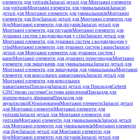
елементи для унітазів
Запасні деталі для Монтажні елементи
для унітазів
Монтажні елементи для умивальників
Запасні
деталі для Монтажні елементи для умивальників
Монтажні
елементи для біде
Запасні деталі для Монтажні елементи для
біде
Монтажні елементи для пісуарів
Запасні деталі для
Монтажні елементи для пісуарів
Монтажні елементи для
душових систем з водовідводом у стіні
Запасні деталі для
Монтажні елементи для душових систем з водовідводом у
стіні
Монтажні елементи для душових систем і ванн
Запасні
деталі для Монтажні елементи для душових систем і
ванн
Монтажні елементи для душових перегородок
Монтажні
елементи для змішувачів для умивальника
Запасні деталі для
Монтажні елементи для змішувачів для умивальника
Монтажні
елементи для консольних навантажень
Запасні деталі для
Монтажні елементи для консольних
навантажень
Приладдя
Запасні деталі для Приладдя
Geberit
GIS
Стінові системи
Системи кріплення
Приладдя для
попереднього збирання
Приладдя для
звукоізоляції
Облицювання
Монтажні елементи
Запасні деталі
для Монтажні елементи
Монтажні елементи для
унітазів
Запасні деталі для Монтажні елементи для
унітазів
Монтажні елементи для умивальників
Запасні деталі
для Монтажні елементи для умивальників
Монтажні елементи
для біде
Запасні деталі для Монтажні елементи для
біде
Монтажні елементи для пісуарів
Запасні деталі для