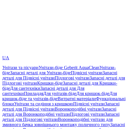
UA
Унітази та пісуари
Унітази-біде Geberit AquaClean
Унітази-
біде
Запасні деталі для Унітази-біде
Підвісні унітази
Запасні
деталі для Підвісні унітази
Підлогові унітази
Запасні деталі для
Підлогові унітази
Кришки-біде
Запасні деталі для Кришки-
біде
Для сантехніки
Запасні деталі для Для
сантехніки
Приладдя
Для унітазів-біде
Для кришок-біде
Для
кришок-біде та унітазів-біде
Витратні матеріали
Функціональні
блоки
Унітази та сидіння з кришкою
Підвісні унітази
Запасні
деталі для Підвісні унітази
Воронкоподібні унітази
Запасні
деталі для Воронкоподібні унітази
Підлогові унітази
Запасні
деталі для Підлогові унітази
Воронкоподібні унітази для
змивного бачка зовнішнього монтажу поличного типу
Запасні