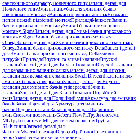
сантехнічного фарфору
Поличного типу
Запасні деталі для
Поличного типу
Змивні патрубки для змивних бачків
зовнішнього монтажу
Високий підвісний монтаж
Низький і
напівнизький підвісний монтаж
Приладдя
Манжети
Змивні
бачки прихованого монтажу
Змивні бачки прихованого
монтажу Sigma
Запасні деталі для Змивні бачки прихованого
монтажу Sigma
Змивні бачки прихованого монтажу
Omega
Запасні деталі для Змивні бачки прихованого монтажу
Omega
Змивні бачки прихованого монтажу Delta
Запасні деталі
для Змивні бачки прихованого монтажу Delta
Змивні
патрубки
Приладдя
Впускні та зливні клапани
Впускні
клапани
Запасні деталі для Впускні клапани
Впускні клапани
для керамічних змивних бачків
Запасні деталі для Впускні
клапани для керамічних змивних бачків
Впускні клапани для
змивних бачків універсальні
Запасні деталі для Впускні
клапани для змивних бачків універсальні
Зливні
клапани
Запасні деталі для Зливні клапани
Подвійний
змив
Запасні деталі для Подвійний змив
Арматура для змивних
бачкiв
Запасні деталі для Арматура для змивних
бачкiв
Подвійний змив
Запасні деталі для Подвійний
змив
Системи постачання
Geberit FlowFit
Труби системи
ML
Труби системи ML для систем опалення
Трубы
SL
Фітинги
Запасні деталі для
Фітинги
Муфти
Переходи
Відводи
Трійники
Перехідники
нероз’ємні
Перехідники та з'єднання,