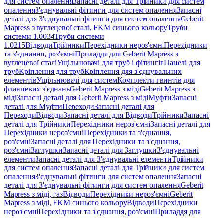
для систем опалення
Запасні деталі для Трійники для систем
опалення
З'єднувальні фітинги для систем опалення
Запасні
деталі для З'єднувальні фітинги для систем опалення
Geberit
Mapress з вуглецевої сталі, FKM синього кольору
Труби
системи 1.0034
Труби системи
1.0215
Відводи
Трійники
Перехідники нероз'ємні
Перехідники
та з'єднання, роз'ємні
Приладдя для Geberit Mapress з
вуглецевої сталі
Ущільнювачі для труб і фітингів
Панелі для
труб
Кріплення для труб
Кріплення для з'єднувальних
елементів
Ущільнювачі для систем
Комплекти гвинтів для
фланцевих з'єднань
Geberit Mapress з міді
Geberit Mapress з
міді
Запасні деталі для Geberit Mapress з міді
Муфти
Запасні
деталі для Муфти
Переходи
Запасні деталі для
Переходи
Відводи
Запасні деталі для Відводи
Трійники
Запасні
деталі для Трійники
Перехідники нероз'ємні
Запасні деталі для
Перехідники нероз'ємні
Перехідники та з'єднання,
роз'ємні
Запасні деталі для Перехідники та з'єднання,
роз'ємні
Заглушки
Запасні деталі для Заглушки
З'єднувальні
елементи
Запасні деталі для З'єднувальні елементи
Трійники
для систем опалення
Запасні деталі для Трійники для систем
опалення
З'єднувальні фітинги для систем опалення
Запасні
деталі для З'єднувальні фітинги для систем опалення
Geberit
Mapress з міді, газ
Відводи
Перехідники нероз'ємні
Geberit
Mapress з міді, FKM синього кольору
Відводи
Перехідники
нероз'ємні
Перехідники та з'єднання, роз'ємні
Приладдя для