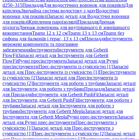
d250–315
Приладдя
Для водостічних воронок для покрівлі
Для
кріплень
Звичайна система водостоку з даху
Водостічні
воронки для покрівлі
Запасні деталі для Водостічні воронки
для покрівлі
Кріплення пароізоляції
Приладдя
Дренаж
підлоги
Дренаж поверхонь для внутрішнього й зовнішнього
використання
Трапи 12 x 12 см
Трапи 13 x 13 см
Трапи без
сифона для балконів і терас, 13 x 13 см
Приладдя
Інструменти,
мережеві компоненти та програмне
забезпечення
Інструменти
Інструменти для Geberit
FlowFit
Запасні деталі для Інструменти для Geberit
FlowFit
Ручні пресінструменти
Запасні деталі для Ручні
пресінструменти
Прес-інструменти із сумісністю [1]
Запасні
деталі для Прес-інструменти із сумісністю [1]
Пресінструменти
із сумісністю [2]
Запасні деталі для Пресінструменти із
сумісністю [2]
Інструменти для роботи з трубами
Запасні деталі
для Інструменти для роботи з трубами
Приладдя
Запасні деталі
для Приладдя
Інструменти для Geberit PushFit
Запасні деталі
для Інструменти для Geberit PushFit
Інструменти для роботи з
трубами
Запасні деталі для Інструменти для роботи з
трубами
Інструменти для Geberit Mepla
Запасні деталі для
Інструменти для Geberit Mepla
Ручні прес-інструменти
Запасні
деталі для Ручні прес-інструменти
Прес-інструменти з
сумісністю [1]
Запасні деталі для Прес-інструменти з
сумісністю [1]
Прес-інструменти з сумісністю [2]
Запасні деталі