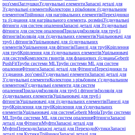
роз'ємні
Заглушки
З'єднувальні елементи
Запасні деталі для
З'єднувальні елементи
Колектори з різьбовим з'єднувальним
елементом
Трійники для нагрівальних елементів
Перехідники
та з'єднання для нагрівального елемента, розміні
З'єднувальні
фітинги для систем опалення
Запасні деталі для З'єднувальні
фітинги для систем опалення
Приладдя
Ізоляція для труб і
фітингів
Ізоляція для з'єднувальних елементів
Ущільнювачі для
труб і фітингів
Ущільнювачі для з'єднувальних
елементів
Ущільнення для фітингів
Панелі для труб
Кріплення
для труб
Кріплення для з'єднувальних елементів
Ущільнювачі
для систем
Комплекти гвинтів для фланцевих з'єднань
Geberit
PushFit
Труби системи ML
Труби системи ML для систем
опалення
Фітинги
Запасні деталі для Фітинги
Перехідники та
з’єднання, роз’ємні
З’єднувальні елементи
Запасні деталі для
З’єднувальні елементи
Колектори з різьбовим з’єднувальним
елементом
З’єднувальні елементи для систем
опалення
Приладдя
Ізоляція для труб і фітингів
Ізоляція для
з'єднувальних елементів
Ущільнювачі для труб і
фітингів
Ущільнювачі для з'єднувальних елементів
Панелі для
труб
Кріплення для труб
Кріплення для з'єднувальних
елементів
Ущільнювачі для систем
Geberit Mepla
Труби системи
ML
Труби системи ML для систем опалення
Фітинги
Запасні
деталі для Фітинги
Муфти
Запасні деталі для
Муфти
Переходи
Запасні деталі для Переходи
Кутики
Запасні
деталі для Кутики
Трійники
Запасні деталі для