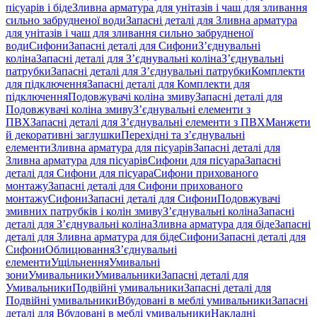
пісуарів і біде
Зливна арматура для унітазів і чаш для зливання
сильно забрудненої води
Запасні деталі для Зливна арматура
для унітазів і чаш для зливання сильно забрудненої
води
Сифони
Запасні деталі для Сифони
З’єднувальні
коліна
Запасні деталі для З’єднувальні коліна
З’єднувальні
патрубки
Запасні деталі для З’єднувальні патрубки
Комплекти
для підключення
Запасні деталі для Комплекти для
підключення
Подовжувачі коліна змиву
Запасні деталі для
Подовжувачі коліна змиву
З’єднувальні елементи з
ПВХ
Запасні деталі для З’єднувальні елементи з ПВХ
Манжети
й декоративні заглушки
Перехідні та з’єднувальні
елементи
Зливна арматура для пісуарів
Запасні деталі для
Зливна арматура для пісуарів
Сифони для пісуара
Запасні
деталі для Сифони для пісуара
Сифони прихованого
монтажу
Запасні деталі для Сифони прихованого
монтажу
Сифони
Запасні деталі для Сифони
Подовжувачі
змивних патрубків і колін змиву
З’єднувальні коліна
Запасні
деталі для З’єднувальні коліна
Зливна арматура для біде
Запасні
деталі для Зливна арматура для біде
Сифони
Запасні деталі для
Сифони
Облицювання
З’єднувальні
елементи
Ущільнення
Умивальні
зони
Умивальники
Умивальники
Запасні деталі для
Умивальники
Подвійні умивальники
Запасні деталі для
Подвійні умивальники
Вбудовані в меблі умивальники
Запасні
деталі для Вбудовані в меблі умивальники
Накладні