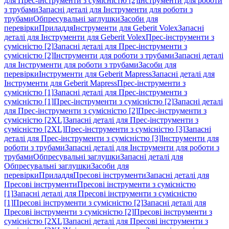
для Прес-інструменти з сумісністю [2]
Інструменти для роботи
з трубами
Запасні деталі для Інструменти для роботи з
трубами
Обпресувальні заглушки
Засоби для
перевірки
Приладдя
Інструменти для Geberit Volex
Запасні
деталі для Інструменти для Geberit Volex
Прес-інструменти з
сумісністю [2]
Запасні деталі для Прес-інструменти з
сумісністю [2]
Інструменти для роботи з трубами
Запасні деталі
для Інструменти для роботи з трубами
Засоби для
перевірки
Інструменти для Geberit Mapress
Запасні деталі для
Інструменти для Geberit Mapress
Прес-інструменти з
сумісністю [1]
Запасні деталі для Прес-інструменти з
сумісністю [1]
Прес-інструменти з сумісністю [2]
Запасні деталі
для Прес-інструменти з сумісністю [2]
Прес-інструменти з
сумісністю [2XL]
Запасні деталі для Прес-інструменти з
сумісністю [2XL]
Прес-інструменти з сумісністю [3]
Запасні
деталі для Прес-інструменти з сумісністю [3]
Інструменти для
роботи з трубами
Запасні деталі для Інструменти для роботи з
трубами
Обпресувальні заглушки
Запасні деталі для
Обпресувальні заглушки
Засоби для
перевірки
Приладдя
Пресові інструменти
Запасні деталі для
Пресові інструменти
Пресові інструменти з сумісністю
[1]
Запасні деталі для Пресові інструменти з сумісністю
[1]
Пресові інструменти з сумісністю [2]
Запасні деталі для
Пресові інструменти з сумісністю [2]
Пресові інструменти з
сумісністю [2XL]
Запасні деталі для Пресові інструменти з