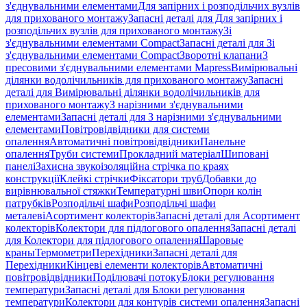
з'єднувальними елементами
Для запірних і розподільчих вузлів
для прихованого монтажу
Запасні деталі для Для запірних і
розподільчих вузлів для прихованого монтажу
Зі
з'єднувальними елементами Compact
Запасні деталі для Зі
з'єднувальними елементами Compact
Зворотні клапани
З
пресовими з'єднувальними елементами Mapress
Вимірювальні
ділянки водолічильників для прихованого монтажу
Запасні
деталі для Вимірювальні ділянки водолічильників для
прихованого монтажу
З нарізними з'єднувальними
елементами
Запасні деталі для З нарізними з'єднувальними
елементами
Повітровідвідники для системи
опалення
Автоматичні повітровідвідники
Панельне
опалення
Труби системи
Прокладний матеріал
Шиповані
панелі
Захисна звукоізоляційна стрічка по краях
конструкції
Клейкі стрічки
Фіксатори труб
Добавки до
вирівнювальної стяжки
Температурні шви
Опори колін
патрубків
Розподільчі шафи
Розподільчі шафи
металеві
Асортимент колекторів
Запасні деталі для Асортимент
колекторів
Колектори для підлогового опалення
Запасні деталі
для Колектори для підлогового опалення
Шаровые
краны
Термометри
Перехідники
Запасні деталі для
Перехідники
Кінцеві елементи колекторів
Автоматичні
повітровідвідники
Поділювачі потоку
Блоки регулювання
температури
Запасні деталі для Блоки регулювання
температури
Колектори для контурів системи опалення
Запасні