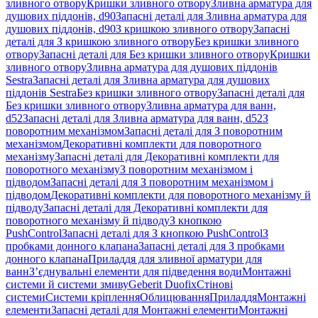
зливного отвору
Кришки зливного отвору
Зливна арматура для
душових піддонів, d90
Запасні деталі для Зливна арматура для
душових піддонів, d90
З кришкою зливного отвору
Запасні
деталі для З кришкою зливного отвору
Без кришки зливного
отвору
Запасні деталі для Без кришки зливного отвору
Кришки
зливного отвору
Зливна арматура для душових піддонів
Sestra
Запасні деталі для Зливна арматура для душових
піддонів Sestra
Без кришки зливного отвору
Запасні деталі для
Без кришки зливного отвору
Зливна арматура для ванн,
d52
Запасні деталі для Зливна арматура для ванн, d52
З
поворотним механізмом
Запасні деталі для З поворотним
механізмом
Декоративні комплекти для поворотного
механізму
Запасні деталі для Декоративні комплекти для
поворотного механізму
З поворотним механізмом і
підводом
Запасні деталі для З поворотним механізмом і
підводом
Декоративні комплекти для поворотного механізму й
підводу
Запасні деталі для Декоративні комплекти для
поворотного механізму й підводу
З кнопкою
PushControl
Запасні деталі для З кнопкою PushControl
З
пробками донного клапана
Запасні деталі для З пробками
донного клапана
Приладдя для зливної арматури для
ванн
З’єднувальні елементи для підведення води
Монтажні
системи й системи змиву
Geberit Duofix
Стінові
системи
Системи кріплення
Облицювання
Приладдя
Монтажні
елементи
Запасні деталі для Монтажні елементи
Монтажні