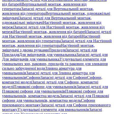
від батарей
Вертикальний монтаж, живлення від
генератора
Запасні деталі для Вертикальний монтаж,
живлення від генератора
Вертикальний монтаж, одноважільні
змішувачі
Запасні деталі для Вертикальний монтаж,
одноважільні змішувачі
Настінний монтаж, живлення від
мережі
Запасні деталі для Настінний монтаж, живлення від
мережі
Настінний монтаж, живлення від батарей
Запасні деталі
для Настінний монтаж, живлення від батарей
Настінний
монтаж, живлення від генератора
Запасні деталі для Настінний
монтаж, живлення від генератора
Настінний монтаж,
змішувачі з двома ручками
Приладдя
Запасні деталі для
Приладдя
Для змішувачів для умивальника
Запасні деталі для
Для змішувачів для умивальника
З’єднувальні елементи для
умивальних зон, раковин, приладів та раковин для зливання
сильно забрудненої води
Зливна арматура для
умивальників
Запасні деталі для Зливна арматура для
умивальників
Сифони
Запасні деталі для Сифони
Сифони,
компактні моделі
Запасні деталі для Сифони, компактні
моделі
Пляшкові сифони для умивальників
Запасні деталі для
Пляшкові сифони для умивальників
Пляшкові сифони для
умивальників, компактна модель
Запасні деталі для Пляшкові
сифони для умивальників, компактна модель
Сифони
прихованого монтажу
Запасні деталі для Сифони прихованого
монтажу
З’єднувальні елементи для вмивальників
Запасні