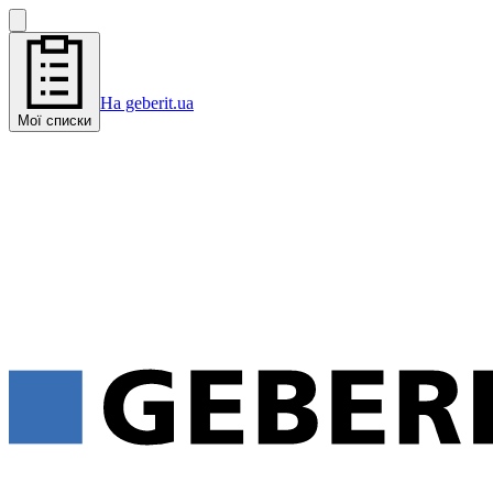
На geberit.ua
Мої списки