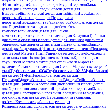
Mapress Therm
Труби системи Therm
Фітинги
Запасні деталі для
Фітинги
Муфти
Запасні деталі для Муфти
Переходи
Запасні
деталі для Переходи
Відводи
Запасні деталі для
Відводи
Трійники
Запасні деталі для Трійники
Перехідники
нероз’ємні
Запасні деталі для Перехідники
нероз’ємні
Перехідники та з’єднання, роз’ємні
Запасні деталі
для Перехідники та з’єднання, роз’ємні
Осьові
компенсатори
Запасні деталі для Осьові
компенсатори
Заглушки
Запасні деталі для Заглушки
Трійники
для систем опалення
Запасні деталі для Трійники для систем
опалення
З'єднувальні фітинги для систем опалення
Запасні
деталі для З'єднувальні фітинги для систем опалення
Приладдя
для Geberit Mapress Therm
Ущільнювачі для систем
Комплекти
затискних гвинтів для фланцевих з'єднань
Кріплення для
труб
Geberit Mapress з вуглецевої сталі
Geberit Mapress з
вуглецевої сталі
Запасні деталі для Geberit Mapress з вуглецевої
сталі
Труби системи 1.0034
Труби системи 1.0215
Муфти
Запасні
деталі для Муфти
Переходи
Запасні деталі для
Переходи
Відводи
Запасні деталі для Відводи
Трійники
Запасні
деталі для Трійники
Хрестовини двоплощинні
Запасні деталі
для Хрестовини двоплощинні
Перехідники нероз'ємні
Запасні
деталі для Перехідники нероз'ємні
Перехідники та з'єднання,
роз'ємні
Запасні деталі для Перехідники та з'єднання,
роз'ємні
Компенсатори
Запасні деталі для
Компенсатори
Заглушки
Запасні деталі для Заглушки
Трійники