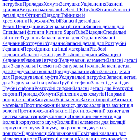
патрубки
Приладдя
Хомути
Заглушки
Ущільнення
Захисні
кришки
Витратні матеріали
Geberit PE
Труби
Фітинги
Запасні
деталі для Фітинги
Відводи
Трійники й
хрестовини
Переходи
Ревізії
Запасні деталі для
Ревізії
Перехідники
Спеціальні фітинги
Запасні деталі для
Спеціальні фітинги
Фітинги SuperTube
Відводи
Спеціальні
фітинги
З'єднання
Запасні деталі для З'єднання
Зварні
з'єднання
Розтрубні з'єднання
Запасні деталі для Розтрубні
з'єднання
Перехідники на інші матеріали
Різьбові
з'єднання
Запасні деталі для Різьбові з'єднання
Фланцеві
з'єднання
Фланцеві втулки
З'єднувальні елементи
Запасні деталі
для З'єднувальні елементи
З'єднувальні коліна
Запасні деталі
для З'єднувальні коліна
Приєднувальні муфти
Запасні деталі
для Приєднувальні муфти
З'єднувальні патрубки
Запасні деталі
для З'єднувальні патрубки
Трубні сифони
Запасні деталі для
Трубні сифони
Розтрубні сифони
Запасні деталі для Розтрубні
сифони
Приладдя
Хомути
Кріплення для хомутів
Напрямні
опорні жолоби
Заглушки
Ущільнення
Захисні короби
Витратні
матеріали
Протипожежний захист, звукоізоляція та захист від
вологи
Протипожежний захист
Протипожежний захист для
систем каналізації
Звукоізоляція
Ізоляційні елементи для
ізоляції корпусного шуму
Ізоляційні елементи для ізоляції
корпусного шуму й шуму, що розповсюджується
повітрям
Гідроізоляція
Ущільнювачі
Повітряні клапани для
відведення води
Повітряні клапани
Клапани з технологією