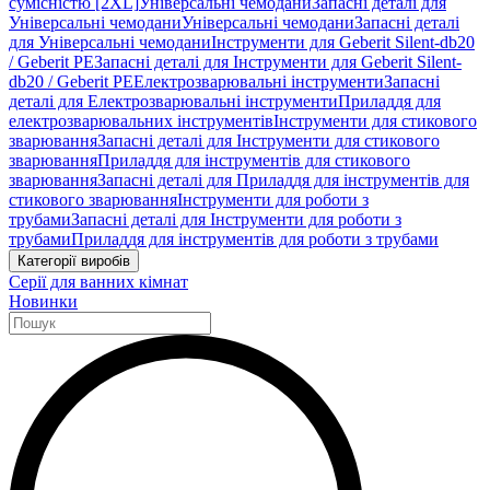
сумісністю [2XL]
Універсальні чемодани
Запасні деталі для
Універсальні чемодани
Універсальні чемодани
Запасні деталі
для Універсальні чемодани
Інструменти для Geberit Silent-db20
/ Geberit PE
Запасні деталі для Інструменти для Geberit Silent-
db20 / Geberit PE
Електрозварювальні інструменти
Запасні
деталі для Електрозварювальні інструменти
Приладдя для
електрозварювальних інструментів
Інструменти для стикового
зварювання
Запасні деталі для Інструменти для стикового
зварювання
Приладдя для інструментів для стикового
зварювання
Запасні деталі для Приладдя для інструментів для
стикового зварювання
Інструменти для роботи з
трубами
Запасні деталі для Інструменти для роботи з
трубами
Приладдя для інструментів для роботи з трубами
Категорії виробів
Серії для ванних кімнат
Новинки