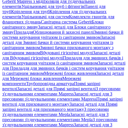
Geberit Mapress з міді
Ізоляція для з'єднувальних
елементів
Ущільнювачі для труб і фітингів
Панелі для
труб
Кріплення для труб
Кріплення для з'єднувальних
елементів
Ущільнювачі для систем
Комплекти гвинтів для
фланцевих з'єднань
Санітарна система Geberit
Блоки
санітарного змиву
Запасні деталі для Блоки санітарного
змиву
Приладдя
Облицювання й захисні панелі
Змивні бачки й
системи керування унітазом із санітарним змивом
Запасні
деталі для Змивні бачки й системи керування унітазом із
санітарним змивом
Змивні бачки прихованого монтажу з
санітарним змивом
Вбудовані гігієнічні модулі
Запасні деталі
для Вбудовані гігієнічні модулі
Приладдя для змивних бачків і
систем керування унітазом із санітарним змивом
Запасні деталі
для Приладдя для змивних бачків і систем керування унітазом
із санітарним змивом
Мережеві блоки живлення
Запасні деталі
для Мережеві блоки живлення
Мережеві
компоненти
Трубопровідна арматура
Прямі запірні
вентилі
Запасні деталі для Прямі запірні вентилі
З пресовими
з'єднувальними елементами Mapress
Запасні деталі для З
пресовими з'єднувальними елементами Mapress
Прямі запірні
вентилі для прихованого монтажу
Запасні деталі для Прямі
запірні вентилі для прихованого монтажу
З пресовими
з'єднувальними елементами Mepla
Запасні деталі для З
пресовими з'єднувальними елементами Mepla
З пресовими
з'єднувальними елементами Mapress
Запасні деталі для З