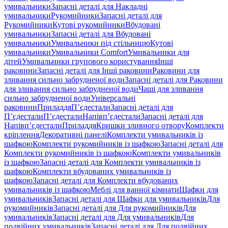
умивальники
Запасні деталі для Накладні
умивальники
Рукомийники
Запасні деталі для
Рукомийники
Кутові рукомийники
Вбудовані
умивальники
Запасні деталі для Вбудовані
умивальники
Умивальники під стільницю
Кутові
умивальники
Умивальники Comfort
Умивальники для
дітей
Умивальники групового користування
Інші
раковини
Запасні деталі для Інші раковини
Раковини для
зливання сильно забрудненої води
Запасні деталі для Раковини
для зливання сильно забрудненої води
Чаші для зливання
сильно забрудненої води
Універсальні
раковини
Приладдя
П’єдестали
Запасні деталі для
П’єдестали
П’єдестали
Напівп’єдестали
Запасні деталі для
Напівп’єдестали
Приладдя
Кришки зливного отвору
Комплекти
кріплення
Декоративні панелі
Комплекти умивальників із
шафкою
Комплекти рукомийників із шафкою
Запасні деталі для
Комплекти рукомийників із шафкою
Комплекти умивальників
із шафкою
Запасні деталі для Комплекти умивальників із
шафкою
Комплекти вбудованих умивальників із
шафкою
Запасні деталі для Комплекти вбудованих
умивальників із шафкою
Меблі для ванної кімнати
Шафки для
умивальників
Запасні деталі для Шафки для умивальників
Для
рукомийників
Запасні деталі для Для рукомийників
Для
умивальників
Запасні деталі для Для умивальників
Для
подвійних умивальників
Запасні деталі для Для подвійних