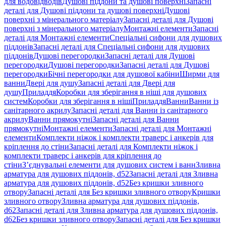
для водовідводів
Душові піддони та душові поверхні
Запасні
деталі для Душові піддони та душові поверхні
Душові
поверхні з мінерального матеріалу
Запасні деталі для Душові
поверхні з мінерального матеріалу
Монтажні елементи
Запасні
деталі для Монтажні елементи
Спеціальні сифони для душових
піддонів
Запасні деталі для Спеціальні сифони для душових
піддонів
Душові перегородки
Запасні деталі для Душові
перегородки
Душові перегородки
Запасні деталі для Душові
перегородки
Бічні перегородки для душової кабіни
Ширми для
ванни
Двері для душу
Запасні деталі для Двері для
душу
Приладдя
Коробки для зберігання в ніші для душових
систем
Коробки для зберігання в ніші
Приладдя
Ванни
Ванни із
санітарного акрилу
Запасні деталі для Ванни із санітарного
акрилу
Ванни прямокутні
Запасні деталі для Ванни
прямокутні
Монтажні елементи
Запасні деталі для Монтажні
елементи
Комплекти ніжок і комплекти траверс і анкерів для
кріплення до стіни
Запасні деталі для Комплекти ніжок і
комплекти траверс і анкерів для кріплення до
стіни
З’єднувальні елементи для душових систем і ванн
Зливна
арматура для душових піддонів, d52
Запасні деталі для Зливна
арматура для душових піддонів, d52
Без кришки зливного
отвору
Запасні деталі для Без кришки зливного отвору
Кришки
зливного отвору
Зливна арматура для душових піддонів,
d62
Запасні деталі для Зливна арматура для душових піддонів,
d62
Без кришки зливного отвору
Запасні деталі для Без кришки