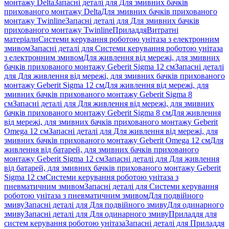
монтажу Delta
Запасні деталі для Для змивних бачків
прихованого монтажу Delta
Для змивних бачків прихованого
монтажу Twinline
Запасні деталі для Для змивних бачків
прихованого монтажу Twinline
Приладдя
Витратні
матеріали
Системи керування роботою унітаза з електронним
змивом
Запасні деталі для Системи керування роботою унітаза
з електронним змивом
Для живлення від мережі, для змивних
бачків прихованого монтажу Geberit Sigma 12 см
Запасні деталі
для Для живлення від мережі, для змивних бачків прихованого
монтажу Geberit Sigma 12 см
Для живлення від мережі, для
змивних бачків прихованого монтажу Geberit Sigma 8
см
Запасні деталі для Для живлення від мережі, для змивних
бачків прихованого монтажу Geberit Sigma 8 см
Для живлення
від мережі, для змивних бачків прихованого монтажу Geberit
Omega 12 см
Запасні деталі для Для живлення від мережі, для
змивних бачків прихованого монтажу Geberit Omega 12 см
Для
живлення від батарей, для змивних бачків прихованого
монтажу Geberit Sigma 12 см
Запасні деталі для Для живлення
від батарей, для змивних бачків прихованого монтажу Geberit
Sigma 12 см
Системи керування роботою унітаза з
пневматичним змивом
Запасні деталі для Системи керування
роботою унітаза з пневматичним змивом
Для подвійного
змиву
Запасні деталі для Для подвійного змиву
Для одинарного
змиву
Запасні деталі для Для одинарного змиву
Приладдя для
систем керування роботою унітаза
Запасні деталі для Приладдя