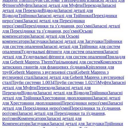
Mapress Therm
Труби системи Therm
Фітинги
Запасні деталі для
Фітинги
Муфти
Запасні деталі для Муфти
Переходи
Запасні
деталі для Переходи
Відводи
Запасні деталі для
Відводи
Трійники
Запасні деталі для Трійники
Перехідники
нероз’ємні
Запасні деталі для Перехідники
нероз’ємні
Перехідники та з’єднання, роз’ємні
Запасні деталі
для Перехідники та з’єднання, роз’ємні
Осьові
компенсатори
Запасні деталі для Осьові
компенсатори
Заглушки
Запасні деталі для Заглушки
Трійники
для систем опалення
Запасні деталі для Трійники для систем
опалення
З'єднувальні фітинги для систем опалення
Запасні
деталі для З'єднувальні фітинги для систем опалення
Приладдя
для Geberit Mapress Therm
Ущільнювачі для систем
Комплекти
затискних гвинтів для фланцевих з'єднань
Кріплення для
труб
Geberit Mapress з вуглецевої сталі
Geberit Mapress з
вуглецевої сталі
Запасні деталі для Geberit Mapress з вуглецевої
сталі
Труби системи 1.0034
Труби системи 1.0215
Муфти
Запасні
деталі для Муфти
Переходи
Запасні деталі для
Переходи
Відводи
Запасні деталі для Відводи
Трійники
Запасні
деталі для Трійники
Хрестовини двоплощинні
Запасні деталі
для Хрестовини двоплощинні
Перехідники нероз'ємні
Запасні
деталі для Перехідники нероз'ємні
Перехідники та з'єднання,
роз'ємні
Запасні деталі для Перехідники та з'єднання,
роз'ємні
Компенсатори
Запасні деталі для
Компенсатори
Заглушки
Запасні деталі для Заглушки
Трійники