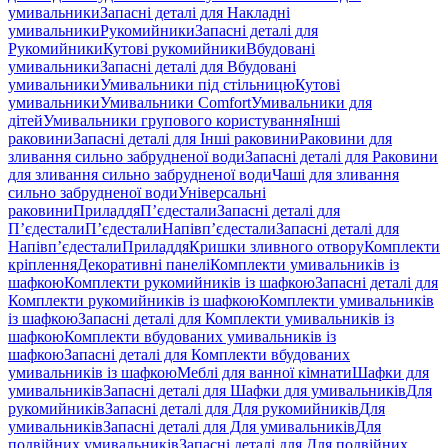
умивальники
Запасні деталі для Накладні
умивальники
Рукомийники
Запасні деталі для
Рукомийники
Кутові рукомийники
Вбудовані
умивальники
Запасні деталі для Вбудовані
умивальники
Умивальники під стільницю
Кутові
умивальники
Умивальники Comfort
Умивальники для
дітей
Умивальники групового користування
Інші
раковини
Запасні деталі для Інші раковини
Раковини для
зливання сильно забрудненої води
Запасні деталі для Раковини
для зливання сильно забрудненої води
Чаші для зливання
сильно забрудненої води
Універсальні
раковини
Приладдя
П’єдестали
Запасні деталі для
П’єдестали
П’єдестали
Напівп’єдестали
Запасні деталі для
Напівп’єдестали
Приладдя
Кришки зливного отвору
Комплекти
кріплення
Декоративні панелі
Комплекти умивальників із
шафкою
Комплекти рукомийників із шафкою
Запасні деталі для
Комплекти рукомийників із шафкою
Комплекти умивальників
із шафкою
Запасні деталі для Комплекти умивальників із
шафкою
Комплекти вбудованих умивальників із
шафкою
Запасні деталі для Комплекти вбудованих
умивальників із шафкою
Меблі для ванної кімнати
Шафки для
умивальників
Запасні деталі для Шафки для умивальників
Для
рукомийників
Запасні деталі для Для рукомийників
Для
умивальників
Запасні деталі для Для умивальників
Для
подвійних умивальників
Запасні деталі для Для подвійних