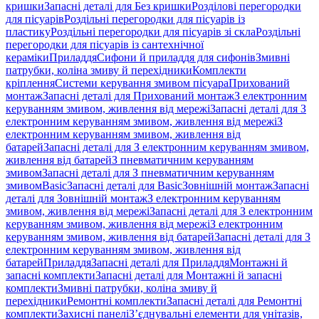
кришки
Запасні деталі для Без кришки
Розділові перегородки
для пісуарів
Роздільні перегородки для пісуарів із
пластику
Роздільні перегородки для пісуарів зі скла
Роздільні
перегородки для пісуарів із сантехнічної
кераміки
Приладдя
Сифони й приладдя для сифонів
Змивні
патрубки, коліна змиву й перехідники
Комплекти
кріплення
Системи керування змивом пісуара
Прихований
монтаж
Запасні деталі для Прихований монтаж
З електронним
керуванням змивом, живлення від мережі
Запасні деталі для З
електронним керуванням змивом, живлення від мережі
З
електронним керуванням змивом, живлення від
батарей
Запасні деталі для З електронним керуванням змивом,
живлення від батарей
З пневматичним керуванням
змивом
Запасні деталі для З пневматичним керуванням
змивом
Basic
Запасні деталі для Basic
Зовнішній монтаж
Запасні
деталі для Зовнішній монтаж
З електронним керуванням
змивом, живлення від мережі
Запасні деталі для З електронним
керуванням змивом, живлення від мережі
З електронним
керуванням змивом, живлення від батарей
Запасні деталі для З
електронним керуванням змивом, живлення від
батарей
Приладдя
Запасні деталі для Приладдя
Монтажні й
запасні комплекти
Запасні деталі для Монтажні й запасні
комплекти
Змивні патрубки, коліна змиву й
перехідники
Ремонтні комплекти
Запасні деталі для Ремонтні
комплекти
Захисні панелі
З’єднувальні елементи для унітазів,