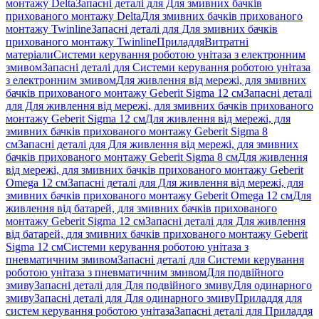
монтажу Delta
Запасні деталі для Для змивних бачків
прихованого монтажу Delta
Для змивних бачків прихованого
монтажу Twinline
Запасні деталі для Для змивних бачків
прихованого монтажу Twinline
Приладдя
Витратні
матеріали
Системи керування роботою унітаза з електронним
змивом
Запасні деталі для Системи керування роботою унітаза
з електронним змивом
Для живлення від мережі, для змивних
бачків прихованого монтажу Geberit Sigma 12 см
Запасні деталі
для Для живлення від мережі, для змивних бачків прихованого
монтажу Geberit Sigma 12 см
Для живлення від мережі, для
змивних бачків прихованого монтажу Geberit Sigma 8
см
Запасні деталі для Для живлення від мережі, для змивних
бачків прихованого монтажу Geberit Sigma 8 см
Для живлення
від мережі, для змивних бачків прихованого монтажу Geberit
Omega 12 см
Запасні деталі для Для живлення від мережі, для
змивних бачків прихованого монтажу Geberit Omega 12 см
Для
живлення від батарей, для змивних бачків прихованого
монтажу Geberit Sigma 12 см
Запасні деталі для Для живлення
від батарей, для змивних бачків прихованого монтажу Geberit
Sigma 12 см
Системи керування роботою унітаза з
пневматичним змивом
Запасні деталі для Системи керування
роботою унітаза з пневматичним змивом
Для подвійного
змиву
Запасні деталі для Для подвійного змиву
Для одинарного
змиву
Запасні деталі для Для одинарного змиву
Приладдя для
систем керування роботою унітаза
Запасні деталі для Приладдя