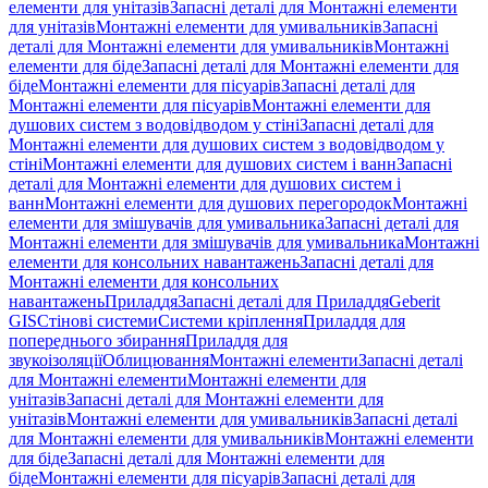
елементи для унітазів
Запасні деталі для Монтажні елементи
для унітазів
Монтажні елементи для умивальників
Запасні
деталі для Монтажні елементи для умивальників
Монтажні
елементи для біде
Запасні деталі для Монтажні елементи для
біде
Монтажні елементи для пісуарів
Запасні деталі для
Монтажні елементи для пісуарів
Монтажні елементи для
душових систем з водовідводом у стіні
Запасні деталі для
Монтажні елементи для душових систем з водовідводом у
стіні
Монтажні елементи для душових систем і ванн
Запасні
деталі для Монтажні елементи для душових систем і
ванн
Монтажні елементи для душових перегородок
Монтажні
елементи для змішувачів для умивальника
Запасні деталі для
Монтажні елементи для змішувачів для умивальника
Монтажні
елементи для консольних навантажень
Запасні деталі для
Монтажні елементи для консольних
навантажень
Приладдя
Запасні деталі для Приладдя
Geberit
GIS
Стінові системи
Системи кріплення
Приладдя для
попереднього збирання
Приладдя для
звукоізоляції
Облицювання
Монтажні елементи
Запасні деталі
для Монтажні елементи
Монтажні елементи для
унітазів
Запасні деталі для Монтажні елементи для
унітазів
Монтажні елементи для умивальників
Запасні деталі
для Монтажні елементи для умивальників
Монтажні елементи
для біде
Запасні деталі для Монтажні елементи для
біде
Монтажні елементи для пісуарів
Запасні деталі для