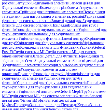
роз'ємні
Заглушки
З'єднувальні елементи
Запасні деталі для
З'єднувальні елементи
Колектори з різьбовим з'єднувальним
елементом
Трійники для нагрівальних елементів
Перехідники
та з'єднання для нагрівального елемента, розміні
З'єднувальні
фітинги для систем опалення
Запасні деталі для З'єднувальні
фітинги для систем опалення
Приладдя
Ізоляція для труб і
фітингів
Ізоляція для з'єднувальних елементів
Ущільнювачі для
труб і фітингів
Ущільнювачі для з'єднувальних
елементів
Ущільнення для фітингів
Панелі для труб
Кріплення
для труб
Кріплення для з'єднувальних елементів
Ущільнювачі
для систем
Комплекти гвинтів для фланцевих з'єднань
Geberit
PushFit
Труби системи ML
Труби системи ML для систем
опалення
Фітинги
Запасні деталі для Фітинги
Перехідники та
з’єднання, роз’ємні
З’єднувальні елементи
Запасні деталі для
З’єднувальні елементи
Колектори з різьбовим з’єднувальним
елементом
З’єднувальні елементи для систем
опалення
Приладдя
Ізоляція для труб і фітингів
Ізоляція для
з'єднувальних елементів
Ущільнювачі для труб і
фітингів
Ущільнювачі для з'єднувальних елементів
Панелі для
труб
Кріплення для труб
Кріплення для з'єднувальних
елементів
Ущільнювачі для систем
Geberit Mepla
Труби системи
ML
Труби системи ML для систем опалення
Фітинги
Запасні
деталі для Фітинги
Муфти
Запасні деталі для
Муфти
Переходи
Запасні деталі для Переходи
Кутики
Запасні
деталі для Кутики
Трійники
Запасні деталі для