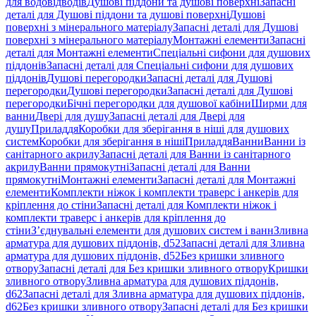
для водовідводів
Душові піддони та душові поверхні
Запасні
деталі для Душові піддони та душові поверхні
Душові
поверхні з мінерального матеріалу
Запасні деталі для Душові
поверхні з мінерального матеріалу
Монтажні елементи
Запасні
деталі для Монтажні елементи
Спеціальні сифони для душових
піддонів
Запасні деталі для Спеціальні сифони для душових
піддонів
Душові перегородки
Запасні деталі для Душові
перегородки
Душові перегородки
Запасні деталі для Душові
перегородки
Бічні перегородки для душової кабіни
Ширми для
ванни
Двері для душу
Запасні деталі для Двері для
душу
Приладдя
Коробки для зберігання в ніші для душових
систем
Коробки для зберігання в ніші
Приладдя
Ванни
Ванни із
санітарного акрилу
Запасні деталі для Ванни із санітарного
акрилу
Ванни прямокутні
Запасні деталі для Ванни
прямокутні
Монтажні елементи
Запасні деталі для Монтажні
елементи
Комплекти ніжок і комплекти траверс і анкерів для
кріплення до стіни
Запасні деталі для Комплекти ніжок і
комплекти траверс і анкерів для кріплення до
стіни
З’єднувальні елементи для душових систем і ванн
Зливна
арматура для душових піддонів, d52
Запасні деталі для Зливна
арматура для душових піддонів, d52
Без кришки зливного
отвору
Запасні деталі для Без кришки зливного отвору
Кришки
зливного отвору
Зливна арматура для душових піддонів,
d62
Запасні деталі для Зливна арматура для душових піддонів,
d62
Без кришки зливного отвору
Запасні деталі для Без кришки