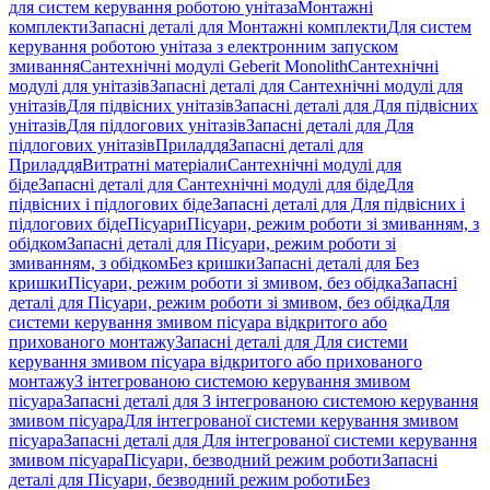
для систем керування роботою унітаза
Монтажні
комплекти
Запасні деталі для Монтажні комплекти
Для систем
керування роботою унітаза з електронним запуском
змивання
Сантехнічні модулі Geberit Monolith
Сантехнічні
модулі для унітазів
Запасні деталі для Сантехнічні модулі для
унітазів
Для підвісних унітазів
Запасні деталі для Для підвісних
унітазів
Для підлогових унітазів
Запасні деталі для Для
підлогових унітазів
Приладдя
Запасні деталі для
Приладдя
Витратні матеріали
Сантехнічні модулі для
біде
Запасні деталі для Сантехнічні модулі для біде
Для
підвісних і підлогових біде
Запасні деталі для Для підвісних і
підлогових біде
Пісуари
Пісуари, режим роботи зі змиванням, з
обідком
Запасні деталі для Пісуари, режим роботи зі
змиванням, з обідком
Без кришки
Запасні деталі для Без
кришки
Пісуари, режим роботи зі змивом, без обідка
Запасні
деталі для Пісуари, режим роботи зі змивом, без обідка
Для
системи керування змивом пісуара відкритого або
прихованого монтажу
Запасні деталі для Для системи
керування змивом пісуара відкритого або прихованого
монтажу
З інтегрованою системою керування змивом
пісуара
Запасні деталі для З інтегрованою системою керування
змивом пісуара
Для інтегрованої системи керування змивом
пісуара
Запасні деталі для Для інтегрованої системи керування
змивом пісуара
Пісуари, безводний режим роботи
Запасні
деталі для Пісуари, безводний режим роботи
Без