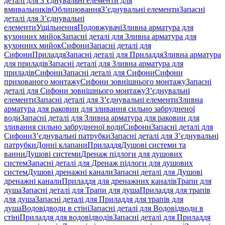
деталі для З’єднувальні елементи для
вмивальників
Облицювання
З’єднувальні елементи
Запасні
деталі для З’єднувальні
елементи
Ущільнення
Подовжувачі
Зливна арматура для
кухонних мийок
Запасні деталі для Зливна арматура для
кухонних мийок
Сифони
Запасні деталі для
Сифони
Приладдя
Запасні деталі для Приладдя
Зливна арматура
для приладів
Запасні деталі для Зливна арматура для
приладів
Сифони
Запасні деталі для Сифони
Сифони
прихованого монтажу
Сифони зовнішнього монтажу
Запасні
деталі для Сифони зовнішнього монтажу
З’єднувальні
елементи
Запасні деталі для З’єднувальні елементи
Зливна
арматура для раковин для зливання сильно забрудненої
води
Запасні деталі для Зливна арматура для раковин для
зливання сильно забрудненої води
Сифони
Запасні деталі для
Сифони
З’єднувальні патрубки
Запасні деталі для З’єднувальні
патрубки
Донні клапани
Приладдя
Душові системи та
ванни
Душові системи
Дренаж підлоги для душових
систем
Запасні деталі для Дренаж підлоги для душових
систем
Душові дренажні канали
Запасні деталі для Душові
дренажні канали
Приладдя для дренажних каналів
Трапи для
душа
Запасні деталі для Трапи для душа
Приладдя для трапів
для душа
Запасні деталі для Приладдя для трапів для
душа
Водовідводи в стіні
Запасні деталі для Водовідводи в
стіні
Приладдя для водовідводів
Запасні деталі для Приладдя