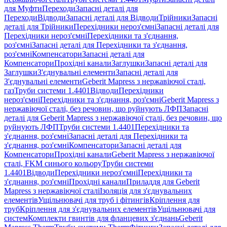
для Муфти
Переходи
Запасні деталі для
Переходи
Відводи
Запасні деталі для Відводи
Трійники
Запасні
деталі для Трійники
Перехідники нероз'ємні
Запасні деталі для
Перехідники нероз'ємні
Перехідники та з'єднання,
роз'ємні
Запасні деталі для Перехідники та з'єднання,
роз'ємні
Компенсатори
Запасні деталі для
Компенсатори
Прохідні канали
Заглушки
Запасні деталі для
Заглушки
З'єднувальні елементи
Запасні деталі для
З'єднувальні елементи
Geberit Mapress з нержавіючої сталі,
газ
Труби системи 1.4401
Відводи
Перехідники
нероз'ємні
Перехідники та з'єднання, роз'ємні
Geberit Mapress з
нержавіючої сталі, без речовин, що руйнують ЛФП
Запасні
деталі для Geberit Mapress з нержавіючої сталі, без речовин, що
руйнують ЛФП
Труби системи 1.4401
Перехідники та
з'єднання, роз'ємні
Запасні деталі для Перехідники та
з'єднання, роз'ємні
Компенсатори
Запасні деталі для
Компенсатори
Прохідні канали
Geberit Mapress з нержавіючої
сталі, FKM синього кольору
Труби системи
1.4401
Відводи
Перехідники нероз'ємні
Перехідники та
з'єднання, роз'ємні
Прохідні канали
Приладдя для Geberit
Mapress з нержавіючої сталі
Ізоляція для з'єднувальних
елементів
Ущільнювачі для труб і фітингів
Кріплення для
труб
Кріплення для з'єднувальних елементів
Ущільнювачі для
систем
Комплекти гвинтів для фланцевих з'єднань
Geberit