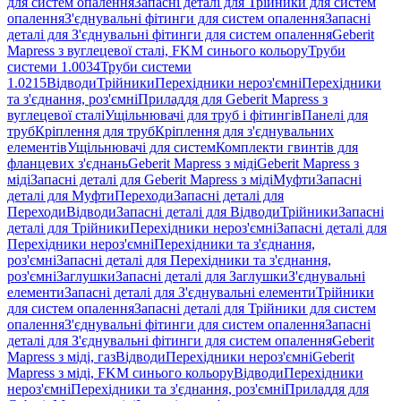
для систем опалення
Запасні деталі для Трійники для систем
опалення
З'єднувальні фітинги для систем опалення
Запасні
деталі для З'єднувальні фітинги для систем опалення
Geberit
Mapress з вуглецевої сталі, FKM синього кольору
Труби
системи 1.0034
Труби системи
1.0215
Відводи
Трійники
Перехідники нероз'ємні
Перехідники
та з'єднання, роз'ємні
Приладдя для Geberit Mapress з
вуглецевої сталі
Ущільнювачі для труб і фітингів
Панелі для
труб
Кріплення для труб
Кріплення для з'єднувальних
елементів
Ущільнювачі для систем
Комплекти гвинтів для
фланцевих з'єднань
Geberit Mapress з міді
Geberit Mapress з
міді
Запасні деталі для Geberit Mapress з міді
Муфти
Запасні
деталі для Муфти
Переходи
Запасні деталі для
Переходи
Відводи
Запасні деталі для Відводи
Трійники
Запасні
деталі для Трійники
Перехідники нероз'ємні
Запасні деталі для
Перехідники нероз'ємні
Перехідники та з'єднання,
роз'ємні
Запасні деталі для Перехідники та з'єднання,
роз'ємні
Заглушки
Запасні деталі для Заглушки
З'єднувальні
елементи
Запасні деталі для З'єднувальні елементи
Трійники
для систем опалення
Запасні деталі для Трійники для систем
опалення
З'єднувальні фітинги для систем опалення
Запасні
деталі для З'єднувальні фітинги для систем опалення
Geberit
Mapress з міді, газ
Відводи
Перехідники нероз'ємні
Geberit
Mapress з міді, FKM синього кольору
Відводи
Перехідники
нероз'ємні
Перехідники та з'єднання, роз'ємні
Приладдя для