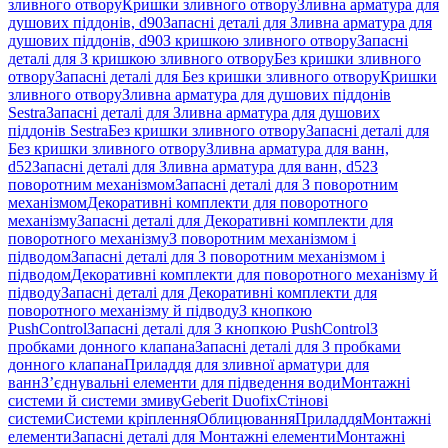
зливного отвору
Кришки зливного отвору
Зливна арматура для
душових піддонів, d90
Запасні деталі для Зливна арматура для
душових піддонів, d90
З кришкою зливного отвору
Запасні
деталі для З кришкою зливного отвору
Без кришки зливного
отвору
Запасні деталі для Без кришки зливного отвору
Кришки
зливного отвору
Зливна арматура для душових піддонів
Sestra
Запасні деталі для Зливна арматура для душових
піддонів Sestra
Без кришки зливного отвору
Запасні деталі для
Без кришки зливного отвору
Зливна арматура для ванн,
d52
Запасні деталі для Зливна арматура для ванн, d52
З
поворотним механізмом
Запасні деталі для З поворотним
механізмом
Декоративні комплекти для поворотного
механізму
Запасні деталі для Декоративні комплекти для
поворотного механізму
З поворотним механізмом і
підводом
Запасні деталі для З поворотним механізмом і
підводом
Декоративні комплекти для поворотного механізму й
підводу
Запасні деталі для Декоративні комплекти для
поворотного механізму й підводу
З кнопкою
PushControl
Запасні деталі для З кнопкою PushControl
З
пробками донного клапана
Запасні деталі для З пробками
донного клапана
Приладдя для зливної арматури для
ванн
З’єднувальні елементи для підведення води
Монтажні
системи й системи змиву
Geberit Duofix
Стінові
системи
Системи кріплення
Облицювання
Приладдя
Монтажні
елементи
Запасні деталі для Монтажні елементи
Монтажні