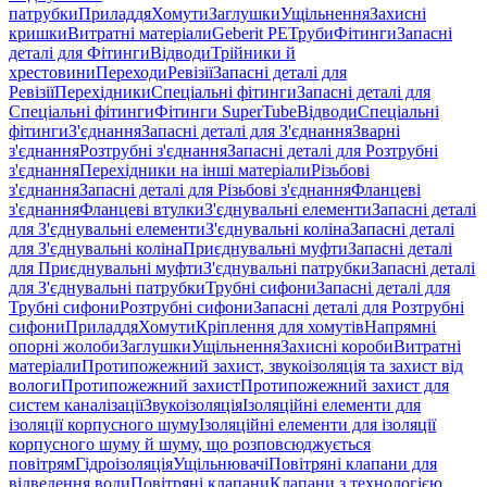
патрубки
Приладдя
Хомути
Заглушки
Ущільнення
Захисні
кришки
Витратні матеріали
Geberit PE
Труби
Фітинги
Запасні
деталі для Фітинги
Відводи
Трійники й
хрестовини
Переходи
Ревізії
Запасні деталі для
Ревізії
Перехідники
Спеціальні фітинги
Запасні деталі для
Спеціальні фітинги
Фітинги SuperTube
Відводи
Спеціальні
фітинги
З'єднання
Запасні деталі для З'єднання
Зварні
з'єднання
Розтрубні з'єднання
Запасні деталі для Розтрубні
з'єднання
Перехідники на інші матеріали
Різьбові
з'єднання
Запасні деталі для Різьбові з'єднання
Фланцеві
з'єднання
Фланцеві втулки
З'єднувальні елементи
Запасні деталі
для З'єднувальні елементи
З'єднувальні коліна
Запасні деталі
для З'єднувальні коліна
Приєднувальні муфти
Запасні деталі
для Приєднувальні муфти
З'єднувальні патрубки
Запасні деталі
для З'єднувальні патрубки
Трубні сифони
Запасні деталі для
Трубні сифони
Розтрубні сифони
Запасні деталі для Розтрубні
сифони
Приладдя
Хомути
Кріплення для хомутів
Напрямні
опорні жолоби
Заглушки
Ущільнення
Захисні короби
Витратні
матеріали
Протипожежний захист, звукоізоляція та захист від
вологи
Протипожежний захист
Протипожежний захист для
систем каналізації
Звукоізоляція
Ізоляційні елементи для
ізоляції корпусного шуму
Ізоляційні елементи для ізоляції
корпусного шуму й шуму, що розповсюджується
повітрям
Гідроізоляція
Ущільнювачі
Повітряні клапани для
відведення води
Повітряні клапани
Клапани з технологією