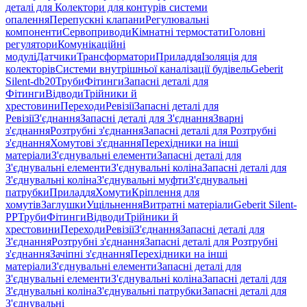
деталі для Колектори для контурів системи
опалення
Перепускні клапани
Регулювальні
компоненти
Сервоприводи
Кімнатні термостати
Головні
регулятори
Комунікаційні
модулі
Датчики
Трансформатори
Приладдя
Ізоляція для
колекторів
Системи внутрішньої каналізації будівель
Geberit
Silent-db20
Труби
Фітинги
Запасні деталі для
Фітинги
Відводи
Трійники й
хрестовини
Переходи
Ревізії
Запасні деталі для
Ревізії
З'єднання
Запасні деталі для З'єднання
Зварні
з'єднання
Розтрубні з'єднання
Запасні деталі для Розтрубні
з'єднання
Хомутові з'єднання
Перехідники на інші
матеріали
З'єднувальні елементи
Запасні деталі для
З'єднувальні елементи
З'єднувальні коліна
Запасні деталі для
З'єднувальні коліна
З'єднувальні муфти
З'єднувальні
патрубки
Приладдя
Хомути
Кріплення для
хомутів
Заглушки
Ущільнення
Витратні матеріали
Geberit Silent-
PP
Труби
Фітинги
Відводи
Трійники й
хрестовини
Переходи
Ревізії
З'єднання
Запасні деталі для
З'єднання
Розтрубні з'єднання
Запасні деталі для Розтрубні
з'єднання
Зачіпні з'єднання
Перехідники на інші
матеріали
З'єднувальні елементи
Запасні деталі для
З'єднувальні елементи
З'єднувальні коліна
Запасні деталі для
З'єднувальні коліна
З'єднувальні патрубки
Запасні деталі для
З'єднувальні