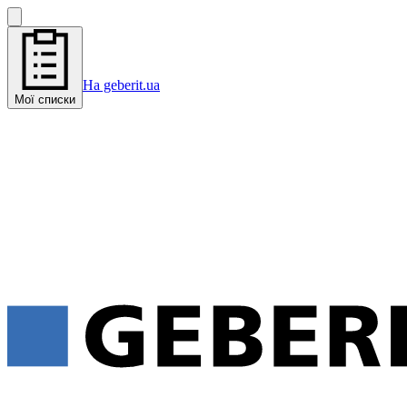
На geberit.ua
Мої списки