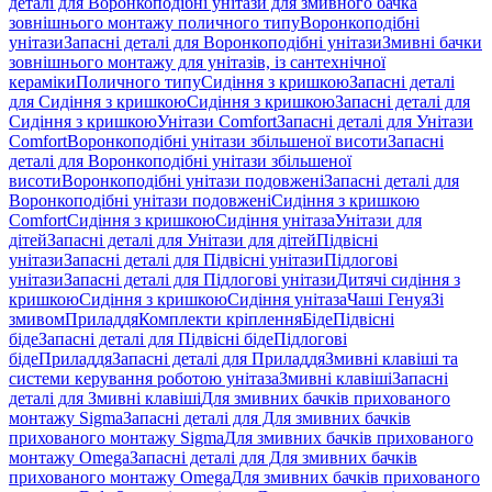
деталі для Воронкоподібні унітази для змивного бачка
зовнішнього монтажу поличного типу
Воронкоподібні
унітази
Запасні деталі для Воронкоподібні унітази
Змивні бачки
зовнішнього монтажу для унітазів, із сантехнічної
кераміки
Поличного типу
Сидіння з кришкою
Запасні деталі
для Сидіння з кришкою
Сидіння з кришкою
Запасні деталі для
Сидіння з кришкою
Унітази Comfort
Запасні деталі для Унітази
Comfort
Воронкоподібні унітази збільшеної висоти
Запасні
деталі для Воронкоподібні унітази збільшеної
висоти
Воронкоподібні унітази подовжені
Запасні деталі для
Воронкоподібні унітази подовжені
Сидіння з кришкою
Comfort
Сидіння з кришкою
Сидіння унітаза
Унітази для
дітей
Запасні деталі для Унітази для дітей
Підвісні
унітази
Запасні деталі для Підвісні унітази
Підлогові
унітази
Запасні деталі для Підлогові унітази
Дитячі сидіння з
кришкою
Сидіння з кришкою
Сидіння унітаза
Чаші Генуя
Зі
змивом
Приладдя
Комплекти кріплення
Біде
Підвісні
біде
Запасні деталі для Підвісні біде
Підлогові
біде
Приладдя
Запасні деталі для Приладдя
Змивні клавіші та
системи керування роботою унітаза
Змивні клавіші
Запасні
деталі для Змивні клавіші
Для змивних бачків прихованого
монтажу Sigma
Запасні деталі для Для змивних бачків
прихованого монтажу Sigma
Для змивних бачків прихованого
монтажу Omega
Запасні деталі для Для змивних бачків
прихованого монтажу Omega
Для змивних бачків прихованого