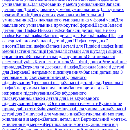
умивальників
Для вбудованих у меблі умивальників
Запасні
деталі для Для вбудованих у меблі умивальників
Для кутових
рукомийників
Для кутових умивальників
Стільниці
умивальників
Для накладного умивальника у формі чаші
Для
накладного умивальника прямокутної форми
Шафки
Запасні
деталі для Шафки
Низькі шафки
Запасні деталі для Низькі
шафки
Високі шафки
Запасні деталі для Високі шафки
Шафки
середньої висоти
Запасні деталі для Шафки середньої
висоти
Підвісні шафки
Запасні деталі для Підвісні шафки
Інші
меблі
Настінні полиці
Приладдя
Вставки для шухляд і ящики-
органайзери
Вішаки й гачки для рушників
Освітлювальні
елементи
Руків'я
Комплекти ніжок
Магнітні дошки
Розетки
Інше
приладдя
Дзеркала та дзеркальні шафи
Дзеркала
Запасні деталі
для Дзеркала
З непрямим підсвічуванням
Запасні деталі для З
непрямим підсвічуванням
Без вбудованого
підсвічування
Дзеркальні шафи
Запасні деталі для Дзеркальні
шафи
З непрямим підсвічуванням
Запасні деталі для З
непрямим підсвічуванням
Без вбудованого
підсвічування
Запасні деталі для Без вбудованого
підсвічування
Приладдя
Освітлювальні елементи
Руків'я
Інше
приладдя
Розетки
Змішувачі
Змішувачі для умивальника
Запасні
деталі для Змішувачі для умивальника
Вертикальний монтаж,
живлення від мережі
Запасні деталі для Вертикальний монтаж,
живлення від мережі
Вертикальний монтаж, живлення від
батарей
Запасні деталі для Вертикальний монтаж, живлення