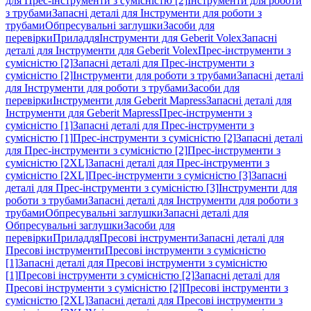
для Прес-інструменти з сумісністю [2]
Інструменти для роботи
з трубами
Запасні деталі для Інструменти для роботи з
трубами
Обпресувальні заглушки
Засоби для
перевірки
Приладдя
Інструменти для Geberit Volex
Запасні
деталі для Інструменти для Geberit Volex
Прес-інструменти з
сумісністю [2]
Запасні деталі для Прес-інструменти з
сумісністю [2]
Інструменти для роботи з трубами
Запасні деталі
для Інструменти для роботи з трубами
Засоби для
перевірки
Інструменти для Geberit Mapress
Запасні деталі для
Інструменти для Geberit Mapress
Прес-інструменти з
сумісністю [1]
Запасні деталі для Прес-інструменти з
сумісністю [1]
Прес-інструменти з сумісністю [2]
Запасні деталі
для Прес-інструменти з сумісністю [2]
Прес-інструменти з
сумісністю [2XL]
Запасні деталі для Прес-інструменти з
сумісністю [2XL]
Прес-інструменти з сумісністю [3]
Запасні
деталі для Прес-інструменти з сумісністю [3]
Інструменти для
роботи з трубами
Запасні деталі для Інструменти для роботи з
трубами
Обпресувальні заглушки
Запасні деталі для
Обпресувальні заглушки
Засоби для
перевірки
Приладдя
Пресові інструменти
Запасні деталі для
Пресові інструменти
Пресові інструменти з сумісністю
[1]
Запасні деталі для Пресові інструменти з сумісністю
[1]
Пресові інструменти з сумісністю [2]
Запасні деталі для
Пресові інструменти з сумісністю [2]
Пресові інструменти з
сумісністю [2XL]
Запасні деталі для Пресові інструменти з