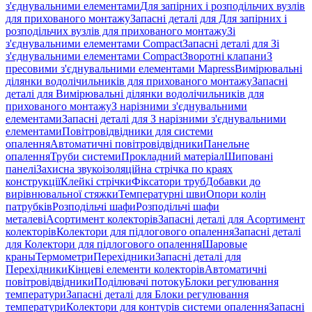
з'єднувальними елементами
Для запірних і розподільчих вузлів
для прихованого монтажу
Запасні деталі для Для запірних і
розподільчих вузлів для прихованого монтажу
Зі
з'єднувальними елементами Compact
Запасні деталі для Зі
з'єднувальними елементами Compact
Зворотні клапани
З
пресовими з'єднувальними елементами Mapress
Вимірювальні
ділянки водолічильників для прихованого монтажу
Запасні
деталі для Вимірювальні ділянки водолічильників для
прихованого монтажу
З нарізними з'єднувальними
елементами
Запасні деталі для З нарізними з'єднувальними
елементами
Повітровідвідники для системи
опалення
Автоматичні повітровідвідники
Панельне
опалення
Труби системи
Прокладний матеріал
Шиповані
панелі
Захисна звукоізоляційна стрічка по краях
конструкції
Клейкі стрічки
Фіксатори труб
Добавки до
вирівнювальної стяжки
Температурні шви
Опори колін
патрубків
Розподільчі шафи
Розподільчі шафи
металеві
Асортимент колекторів
Запасні деталі для Асортимент
колекторів
Колектори для підлогового опалення
Запасні деталі
для Колектори для підлогового опалення
Шаровые
краны
Термометри
Перехідники
Запасні деталі для
Перехідники
Кінцеві елементи колекторів
Автоматичні
повітровідвідники
Поділювачі потоку
Блоки регулювання
температури
Запасні деталі для Блоки регулювання
температури
Колектори для контурів системи опалення
Запасні