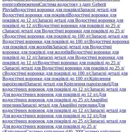
енергозбереження
Система водостоку з даху Geberit
Pluvia
Водостічні воронки для покрівлі
Запасні деталі для
Водостічні воронки для покрівлі
Водостічні воронки для
покрівлі до 12 л/с
Запасні деталі для Водостічні воронки для
покрівлі до 12 л/с
Водостічні воронки для покрівлі до 25 л/
с
Запасні деталі для Водостічні воронки для покрівлі до 25 л/
с
Водостічні воронки для покрівлі до 100 л/с
Запасні деталі для
Водостічні воронки для покрівлі до 100 л/с
Водостічні воронки
для покрівлі для жолобів
Запасні деталі для Водостічні
воронки для покрівлі для жолобів
Водостічні воронки для
покрівлі до 12 л/с
Запасні деталі для Водостічні воронки для
покрівлі до 12 л/с
Водостічні воронки для покрівлі до 25 л/
с
Запасні деталі для Водостічні воронки для покрівлі до 25 л/
с
Водостічні воронки для покрівлі до 100 л/с
Запасні деталі для
Водостічні воронки для покрівлі до 100 л/с
Кріплення
пароізоляції
Запасні деталі для Кріплення пароізоляції
Для
водостічних воронок для покрівлі до 12 л/с
Запасні деталі для
Для водостічних воронок для покрівлі до 12 л/с
Для
водостічних воронок для покрівлі до 25 л/с
Аварійні
переливи
Запасні деталі для Аварійні переливи
Для
водостічних воронок для покрівлі до 12 л/с
Запасні деталі для
Для водостічних воронок для покрівлі до 12 л/с
Для
водостічних воронок для покрівлі до 25 л/с
Запасні деталі для
Для водостічних воронок для покрівлі до 25 л/
с
Кріплення
Система кріплення d40–200
Система кріплення