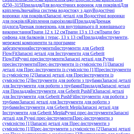
d250–315
Приладдя
Для водостічних воронок для покрівлі
Для
кріплень
Звичайна система водостоку з даху
Водостічні
воронки для покрівлі
Запасні деталі для Водостічні воронки
для покрівлі
Кріплення пароізоляції
Приладдя
Дренаж
підлоги
Дренаж поверхонь для внутрішнього й зовнішнього
використання
Трапи 12 x 12 см
Трапи 13 x 13 см
Трапи без
сифона для балконів і терас, 13 x 13 см
Приладдя
Інструменти,
мережеві компоненти та програмне
забезпечення
Інструменти
Інструменти для Geberit
FlowFit
Запасні деталі для Інструменти для Geberit
FlowFit
Ручні пресінструменти
Запасні деталі для Ручні
пресінструменти
Прес-інструменти із сумісністю [1]
Запасні
деталі для Прес-інструменти із сумісністю [1]
Пресінструменти
із сумісністю [2]
Запасні деталі для Пресінструменти із
сумісністю [2]
Інструменти для роботи з трубами
Запасні деталі
для Інструменти для роботи з трубами
Приладдя
Запасні деталі
для Приладдя
Інструменти для Geberit PushFit
Запасні деталі
для Інструменти для Geberit PushFit
Інструменти для роботи з
трубами
Запасні деталі для Інструменти для роботи з
трубами
Інструменти для Geberit Mepla
Запасні деталі для
Інструменти для Geberit Mepla
Ручні прес-інструменти
Запасні
деталі для Ручні прес-інструменти
Прес-інструменти з
сумісністю [1]
Запасні деталі для Прес-інструменти з
сумісністю [1]
Прес-інструменти з сумісністю [2]
Запасні деталі