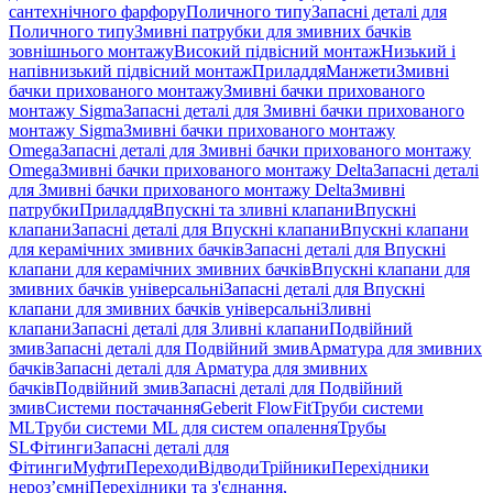
сантехнічного фарфору
Поличного типу
Запасні деталі для
Поличного типу
Змивні патрубки для змивних бачків
зовнішнього монтажу
Високий підвісний монтаж
Низький і
напівнизький підвісний монтаж
Приладдя
Манжети
Змивні
бачки прихованого монтажу
Змивні бачки прихованого
монтажу Sigma
Запасні деталі для Змивні бачки прихованого
монтажу Sigma
Змивні бачки прихованого монтажу
Omega
Запасні деталі для Змивні бачки прихованого монтажу
Omega
Змивні бачки прихованого монтажу Delta
Запасні деталі
для Змивні бачки прихованого монтажу Delta
Змивні
патрубки
Приладдя
Впускні та зливні клапани
Впускні
клапани
Запасні деталі для Впускні клапани
Впускні клапани
для керамічних змивних бачків
Запасні деталі для Впускні
клапани для керамічних змивних бачків
Впускні клапани для
змивних бачків універсальні
Запасні деталі для Впускні
клапани для змивних бачків універсальні
Зливні
клапани
Запасні деталі для Зливні клапани
Подвійний
змив
Запасні деталі для Подвійний змив
Арматура для змивних
бачкiв
Запасні деталі для Арматура для змивних
бачкiв
Подвійний змив
Запасні деталі для Подвійний
змив
Системи постачання
Geberit FlowFit
Труби системи
ML
Труби системи ML для систем опалення
Трубы
SL
Фітинги
Запасні деталі для
Фітинги
Муфти
Переходи
Відводи
Трійники
Перехідники
нероз’ємні
Перехідники та з'єднання,