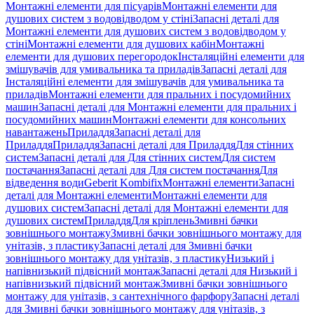
Монтажні елементи для пісуарів
Монтажні елементи для
душових систем з водовідводом у стіні
Запасні деталі для
Монтажні елементи для душових систем з водовідводом у
стіні
Монтажні елементи для душових кабін
Монтажні
елементи для душових перегородок
Інсталяційні елементи для
змішувачів для умивальника та приладів
Запасні деталі для
Інсталяційні елементи для змішувачів для умивальника та
приладів
Монтажні елементи для пральних і посудомийних
машин
Запасні деталі для Монтажні елементи для пральних і
посудомийних машин
Монтажні елементи для консольних
навантажень
Приладдя
Запасні деталі для
Приладдя
Приладдя
Запасні деталі для Приладдя
Для стінних
систем
Запасні деталі для Для стінних систем
Для систем
постачання
Запасні деталі для Для систем постачання
Для
відведення води
Geberit Kombifix
Монтажні елементи
Запасні
деталі для Монтажні елементи
Монтажні елементи для
душових систем
Запасні деталі для Монтажні елементи для
душових систем
Приладдя
Для кріплень
Змивні бачки
зовнішнього монтажу
Змивні бачки зовнішнього монтажу для
унітазів, з пластику
Запасні деталі для Змивні бачки
зовнішнього монтажу для унітазів, з пластику
Низький і
напівнизький підвісний монтаж
Запасні деталі для Низький і
напівнизький підвісний монтаж
Змивні бачки зовнішнього
монтажу для унітазів, з сантехнічного фарфору
Запасні деталі
для Змивні бачки зовнішнього монтажу для унітазів, з