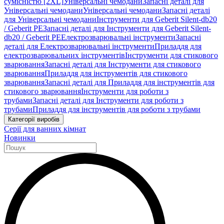
сумісністю [2XL]
Універсальні чемодани
Запасні деталі для
Універсальні чемодани
Універсальні чемодани
Запасні деталі
для Універсальні чемодани
Інструменти для Geberit Silent-db20
/ Geberit PE
Запасні деталі для Інструменти для Geberit Silent-
db20 / Geberit PE
Електрозварювальні інструменти
Запасні
деталі для Електрозварювальні інструменти
Приладдя для
електрозварювальних інструментів
Інструменти для стикового
зварювання
Запасні деталі для Інструменти для стикового
зварювання
Приладдя для інструментів для стикового
зварювання
Запасні деталі для Приладдя для інструментів для
стикового зварювання
Інструменти для роботи з
трубами
Запасні деталі для Інструменти для роботи з
трубами
Приладдя для інструментів для роботи з трубами
Категорії виробів
Серії для ванних кімнат
Новинки