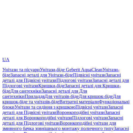
UA
Унітази та пісуари
Унітази-біде Geberit AquaClean
Унітази-
біде
Запасні деталі для Унітази-біде
Підвісні унітази
Запасні
деталі для Підвісні унітази
Підлогові унітази
Запасні деталі для
Підлогові унітази
Кришки-біде
Запасні деталі для Кришки-
біде
Для сантехніки
Запасні деталі для Для
сантехніки
Приладдя
Для унітазів-біде
Для кришок-біде
Для
кришок-біде та унітазів-біде
Витратні матеріали
Функціональні
блоки
Унітази та сидіння з кришкою
Підвісні унітази
Запасні
деталі для Підвісні унітази
Воронкоподібні унітази
Запасні
деталі для Воронкоподібні унітази
Підлогові унітази
Запасні
деталі для Підлогові унітази
Воронкоподібні унітази для
змивного бачка зовнішнього монтажу поличного типу
Запасні