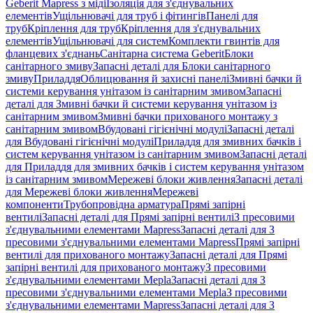
Geberit Mapress з міді
Ізоляція для з'єднувальних
елементів
Ущільнювачі для труб і фітингів
Панелі для
труб
Кріплення для труб
Кріплення для з'єднувальних
елементів
Ущільнювачі для систем
Комплекти гвинтів для
фланцевих з'єднань
Санітарна система Geberit
Блоки
санітарного змиву
Запасні деталі для Блоки санітарного
змиву
Приладдя
Облицювання й захисні панелі
Змивні бачки й
системи керування унітазом із санітарним змивом
Запасні
деталі для Змивні бачки й системи керування унітазом із
санітарним змивом
Змивні бачки прихованого монтажу з
санітарним змивом
Вбудовані гігієнічні модулі
Запасні деталі
для Вбудовані гігієнічні модулі
Приладдя для змивних бачків і
систем керування унітазом із санітарним змивом
Запасні деталі
для Приладдя для змивних бачків і систем керування унітазом
із санітарним змивом
Мережеві блоки живлення
Запасні деталі
для Мережеві блоки живлення
Мережеві
компоненти
Трубопровідна арматура
Прямі запірні
вентилі
Запасні деталі для Прямі запірні вентилі
З пресовими
з'єднувальними елементами Mapress
Запасні деталі для З
пресовими з'єднувальними елементами Mapress
Прямі запірні
вентилі для прихованого монтажу
Запасні деталі для Прямі
запірні вентилі для прихованого монтажу
З пресовими
з'єднувальними елементами Mepla
Запасні деталі для З
пресовими з'єднувальними елементами Mepla
З пресовими
з'єднувальними елементами Mapress
Запасні деталі для З