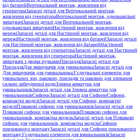
від батарей
Вертикальний монтаж, живлення від
генератора
Запасні деталі для Вертикальний монтаж,
живлення від генератора
Вертикальний монтаж, одноважільні
змішувачі
Запасні деталі для Вертикальний монтаж,
одноважільні змішувачі
Настінний монтаж, живлення від
мережі
Запасні деталі для Настінний монтаж, живлення від
мережі
Настінний монтаж, живлення від батарей
Запасні деталі
для Настінний монтаж, живлення від батарей
Настінний
монтаж, живлення від генератора
Запасні деталі для Настінний
монтаж, живлення від генератора
Настінний монтаж,
змішувачі з двома ручками
Приладдя
Запасні деталі для
Приладдя
Для змішувачів для умивальника
Запасні деталі для
Для змішувачів для умивальника
З’єднувальні елементи для
умивальних зон, раковин, приладів та раковин для зливання
сильно забрудненої води
Зливна арматура для
умивальників
Запасні деталі для Зливна арматура для
умивальників
Сифони
Запасні деталі для Сифони
Сифони,
компактні моделі
Запасні деталі для Сифони, компактні
моделі
Пляшкові сифони для умивальників
Запасні деталі для
Пляшкові сифони для умивальників
Пляшкові сифони для
умивальників, компактна модель
Запасні деталі для Пляшкові
сифони для умивальників, компактна модель
Сифони
прихованого монтажу
Запасні деталі для Сифони прихованого
монтажу
З’єднувальні елементи для вмивальників
Запасні