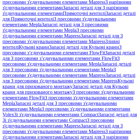
пресовими з'єднувальними елементами Mapress
З нарізними
з'єднувальними елементами
Запасні деталі для З нарізними
з'єднувальними елементами
Прямоточні вентилі
Запасні деталі
для Прямоточні вентилі
З пресовими з'єднувальними
елементами Mepla
Запасні деталі для З пресовими
з'єднувальними елементами Mepla
З пресовими
з'єднувальними елементами Mapress
Запасні деталі для З
пресовими з'єднувальними елементами Mapress
Зливні
вентилі
Кульові крани
Запасні деталі для Кульові крани
З
пресовими з’єднувальними елементами FlowFit
Запасні деталі
для З пресовими з’єднувальними елементами FlowFit
З
пресовими з'єднувальними елементами Mepla
Запасні деталі
для З пресовими з'єднувальними елементами Mepla
З
пресовими з'єднувальними елементами Mapress
Запасні деталі
для З пресовими з'єднувальними елементами Mapress
Кульові
крани для прихованого монтажу
Запасні деталі для Кульові
крани для прихованого монтажу
З пресовими з'єднувальними
елементами FlowFit
З пресовими з'єднувальними елементами
Mepla
Запасні деталі для З пресовими з'єднувальними
елементами Mepla
З пресовими з'єднувальними елементами
Volex
Зі з'єднувальними елементами Compact
Запасні деталі для
Зі з'єднувальними елементами Compact
З пресовими
з'єднувальними елементами Mapress
Запасні деталі для З
пресовими з'єднувальними елементами Mapress
З нарізними
з'єднувальними елементами
Запасні деталі для З нарізними