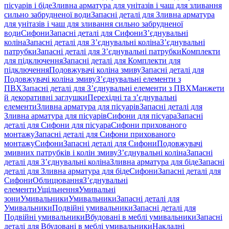
пісуарів і біде
Зливна арматура для унітазів і чаш для зливання
сильно забрудненої води
Запасні деталі для Зливна арматура
для унітазів і чаш для зливання сильно забрудненої
води
Сифони
Запасні деталі для Сифони
З’єднувальні
коліна
Запасні деталі для З’єднувальні коліна
З’єднувальні
патрубки
Запасні деталі для З’єднувальні патрубки
Комплекти
для підключення
Запасні деталі для Комплекти для
підключення
Подовжувачі коліна змиву
Запасні деталі для
Подовжувачі коліна змиву
З’єднувальні елементи з
ПВХ
Запасні деталі для З’єднувальні елементи з ПВХ
Манжети
й декоративні заглушки
Перехідні та з’єднувальні
елементи
Зливна арматура для пісуарів
Запасні деталі для
Зливна арматура для пісуарів
Сифони для пісуара
Запасні
деталі для Сифони для пісуара
Сифони прихованого
монтажу
Запасні деталі для Сифони прихованого
монтажу
Сифони
Запасні деталі для Сифони
Подовжувачі
змивних патрубків і колін змиву
З’єднувальні коліна
Запасні
деталі для З’єднувальні коліна
Зливна арматура для біде
Запасні
деталі для Зливна арматура для біде
Сифони
Запасні деталі для
Сифони
Облицювання
З’єднувальні
елементи
Ущільнення
Умивальні
зони
Умивальники
Умивальники
Запасні деталі для
Умивальники
Подвійні умивальники
Запасні деталі для
Подвійні умивальники
Вбудовані в меблі умивальники
Запасні
деталі для Вбудовані в меблі умивальники
Накладні