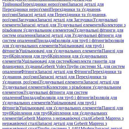
Трійники
Перехідники нероз'ємні
Запасні деталі для
Перехідники нероз'ємні
Перехідники та з'єднання,
роз'ємні
Запасні деталі для Перехідники та з'єднання,
роз'ємні
Заглушки
Запасні деталі для Заглушки
З'єднувальні
елементи
Запасні деталі для З'єднувальні елементи
Колектори з
різьбовим з'єднувальним елементом
З'єднувальні фітинги для
систем опалення
Запасні деталі для З'єднувальні фітинги для
систем опалення
Приладдя
Ізоляція для труб і фітингів
Ізоляція
для з'єднувальних елементів
Ущільнювачі для труб і
фітингів
Ущільнювачі для з'єднувальних елементів
Панелі для
труб
Кріплення для труб
Кріплення для з'єднувальних
елементів
Ущільнювачі для систем
Комплекти гвинтів для
фланцевих з'єднань
Geberit Volex
Труби системи SL для систем
опалення
Фітинги
Запасні деталі для Фітинги
Перехідники та
з'єднання, роз'ємні
Запасні деталі для Перехідники та
з'єднання, роз'ємні
З'єднувальні елементи
Запасні деталі для
З'єднувальні елементи
Колектори з різьбовим з'єднувальним
елементом
З'єднувальні фітинги для систем
опалення
Приладдя
Ізоляція для труб і фітингів
Ізоляція для
з'єднувальних елементів
Ущільнювачі для труб і
фітингів
Ущільнювачі для з'єднувальних елементів
Панелі для
труб
Кріплення для труб
Кріплення для з'єднувальних
елементів
Geberit Mapress з нержавіючої сталі
Geberit Mapress з
нержавіючої сталі
Запасні деталі для Geberit Mapress з
нержавіючої сталі
Труби системи 1.4401
Муфти
Запасні деталі