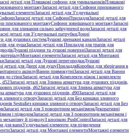
пасні деталі для Пляшкові сифони для умивальників
Пляшкові
рихованого монтажу
Запасні деталі для Сифони прихованого
увальні елементи
Запасні деталі для З’єднувальні
Сифони
Запасні деталі для Сифони
Приладдя
Запасні деталі для
и прихованого монтажу
Сифони зовнішнього монтажу
Запасні
ковин для зливання сильно забрудненої води
Запасні деталі для
асні деталі для З’єднувальні патрубки
Донні
оги для душових систем
Душові дренажні канали
Запасні деталі
пів для душа
Запасні деталі для Приладдя для трапів для
ідводів
Душові піддони та душові поверхні
Запасні деталі для
 матеріалу
Монтажні елементи
Запасні деталі для Монтажні
ки
Запасні деталі для Душові перегородки
Душові
ні деталі для Двері для душу
Приладдя
Коробки для зберігання в
санітарного акрилу
Ванни прямокутні
Запасні деталі для Ванни
ня до стіни
Запасні деталі для Комплекти ніжок і комплекти
, d52
Запасні деталі для Зливна арматура для душових піддонів,
шових піддонів, d62
Запасні деталі для Зливна арматура для
на арматура для душових піддонів, d90
Запасні деталі для
и зливного отвору
Запасні деталі для Без кришки зливного
донів Sestra
Без кришки зливного отвору
Запасні деталі для Без
ом
Запасні деталі для З поворотним механізмом
Декоративні
змом і підводом
Запасні деталі для З поворотним механізмом і
о механізму й підводу
З кнопкою PushControl
Запасні деталі для
ри для ванн
З’єднувальні елементи для підведення
менти
Запасні деталі для Монтажні елементи
Монтажні елементи