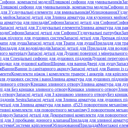
 Сифони, компактні моделі
Пляшкові сифони для умивальників
За
я Пляшкові сифони для умивальників, компактна модель
Сифони п
і для З’єднувальні елементи для вмивальників
Облицювання
З’єдн
их мийок
Запасні деталі для Зливна арматура для кухонних мийок
на арматура для приладів
Сифони
Запасні деталі для Сифони
Сифон
Запасні деталі для З’єднувальні елементи
Зливна арматура для ра
 води
Сифони
Запасні деталі для Сифони
З’єднувальні патрубки
Зап
наж підлоги для душових систем
Запасні деталі для Дренаж підл
рапи для душа
Запасні деталі для Трапи для душа
Приладдя для тра
риладдя для водовідводів
Запасні деталі для Приладдя для водов
ного матеріалу
Запасні деталі для Душові поверхні з мінерального
лі для Спеціальні сифони для душових піддонів
Душові перегород
ородки для душової кабіни
Ширми для ванни
Двері для душу
Запас
я
Ванни
Ванни із санітарного акрилу
Запасні деталі для Ванни із 
ементи
Комплекти ніжок і комплекти траверс і анкерів для кріплен
для душових систем і ванн
Зливна арматура для душових піддонів
зливного отвору
Кришки зливного отвору
Зливна арматура для ду
лі для Без кришки зливного отвору
Кришки зливного отвору
Злив
о отвору
Запасні деталі для З кришкою зливного отвору
Без кришк
ддонів Sestra
Запасні деталі для Зливна арматура для душових під
деталі для Зливна арматура для ванн, d52
З поворотним механізм
ативні комплекти для поворотного механізму
З поворотним механі
підводу
Запасні деталі для Декоративні комплекти для поворотног
алі для З пробками донного клапана
Приладдя для зливної армату
системи
Системи кріплення
Облицювання
Приладдя
Монтажні еле