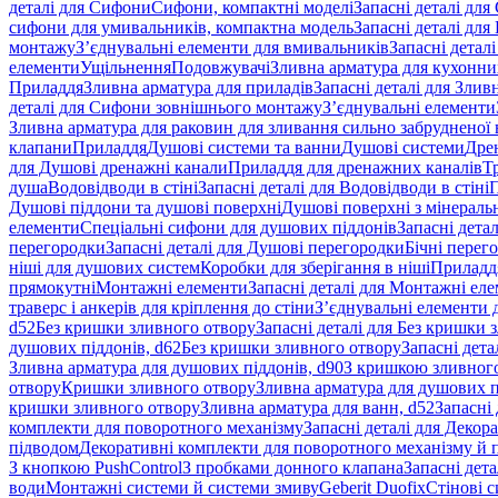
деталі для Сифони
Сифони, компактні моделі
Запасні деталі для
сифони для умивальників, компактна модель
Запасні деталі дл
монтажу
З’єднувальні елементи для вмивальників
Запасні детал
елементи
Ущільнення
Подовжувачі
Зливна арматура для кухонн
Приладдя
Зливна арматура для приладів
Запасні деталі для Злив
деталі для Сифони зовнішнього монтажу
З’єднувальні елементи
Зливна арматура для раковин для зливання сильно забрудненої
клапани
Приладдя
Душові системи та ванни
Душові системи
Дре
для Душові дренажні канали
Приладдя для дренажних каналів
Т
душа
Водовідводи в стіні
Запасні деталі для Водовідводи в стіні
П
Душові піддони та душові поверхні
Душові поверхні з мінераль
елементи
Спеціальні сифони для душових піддонів
Запасні дета
перегородки
Запасні деталі для Душові перегородки
Бічні перег
ніші для душових систем
Коробки для зберігання в ніші
Приладд
прямокутні
Монтажні елементи
Запасні деталі для Монтажні ел
траверс і анкерів для кріплення до стіни
З’єднувальні елементи 
d52
Без кришки зливного отвору
Запасні деталі для Без кришки 
душових піддонів, d62
Без кришки зливного отвору
Запасні дета
Зливна арматура для душових піддонів, d90
З кришкою зливног
отвору
Кришки зливного отвору
Зливна арматура для душових пі
кришки зливного отвору
Зливна арматура для ванн, d52
Запасні 
комплекти для поворотного механізму
Запасні деталі для Декор
підводом
Декоративні комплекти для поворотного механізму й 
З кнопкою PushControl
З пробками донного клапана
Запасні дет
води
Монтажні системи й системи змиву
Geberit Duofix
Стінові 