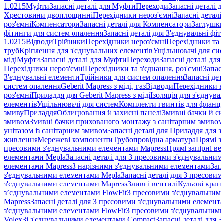
1.0215
Муфти
Запасні деталі для Муфти
Переходи
Запасні деталі
Хрестовини двоплощинні
Перехідники нероз'ємні
Запасні детал
роз'ємні
Компенсатори
Запасні деталі для Компенсатори
Заглушк
фітинги для систем опалення
Запасні деталі для З'єднувальні ф
1.0215
Відводи
Трійники
Перехідники нероз'ємні
Перехідники та 
труб
Кріплення для з'єднувальних елементів
Ущільнювачі для си
міді
Муфти
Запасні деталі для Муфти
Переходи
Запасні деталі дл
Перехідники нероз'ємні
Перехідники та з'єднання, роз'ємні
Запас
З'єднувальні елементи
Трійники для систем опалення
Запасні де
систем опалення
Geberit Mapress з міді, газ
Відводи
Перехідники н
роз'ємні
Приладдя для Geberit Mapress з міді
Ізоляція для з'єднув
елементів
Ущільнювачі для систем
Комплекти гвинтів для фланц
змиву
Приладдя
Облицювання й захисні панелі
Змивні бачки й с
змивом
Змивні бачки прихованого монтажу з санітарним змиво
унітазом із санітарним змивом
Запасні деталі для Приладдя для 
живлення
Мережеві компоненти
Трубопровідна арматура
Прямі з
пресовими з'єднувальними елементами Mapress
Прямі запірні в
елементами Mepla
Запасні деталі для З пресовими з'єднувальн
елементами Mapress
З нарізними з'єднувальними елементами
Зап
з'єднувальними елементами Mepla
Запасні деталі для З пресов
з'єднувальними елементами Mapress
Зливні вентилі
Кульові кра
з’єднувальними елементами FlowFit
З пресовими з'єднувальним
Mapress
Запасні деталі для З пресовими з'єднувальними елемен
з'єднувальними елементами FlowFit
З пресовими з'єднувальним
Volex
Зі з'єднувальними елементами Compact
Запасні деталі для