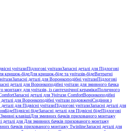
двісні унітази
Підлогові унітази
Запасні деталі для Підлогові
ля кришок-біде
Для кришок-біде та унітазів-біде
Витратні
нітази
Запасні деталі для Воронкоподібні унітази
Підлогові
пасні деталі для Воронкоподібні унітази для змивного бачка
о монтажу для унітазів, із сантехнічної кераміки
Поличного
Comfort
Запасні деталі для Унітази Comfort
Воронкоподібні
 деталі для Воронкоподібні унітази подовжені
Сидіння з
 деталі для Підвісні унітази
Підлогові унітази
Запасні деталі для
ння
Біде
Підвісні біде
Запасні деталі для Підвісні біде
Підлогові
 Змивні клавіші
Для змивних бачків прихованого монтажу
і деталі для Для змивних бачків прихованого монтажу
вних бачків прихованого монтажу Twinline
Запасні деталі для