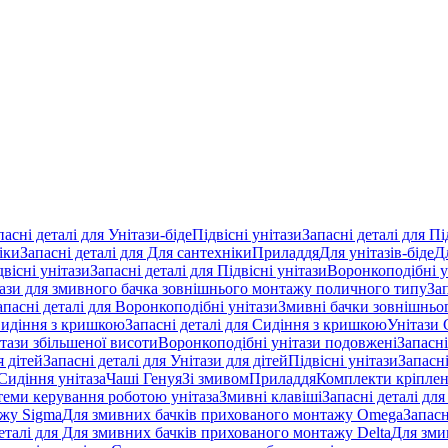
пасні деталі для Унітази-біде
Підвісні унітази
Запасні деталі для Пі
іки
Запасні деталі для Для сантехніки
Приладдя
Для унітазів-біде
Д
двісні унітази
Запасні деталі для Підвісні унітази
Воронкоподібні у
тази для змивного бачка зовнішнього монтажу поличного типу
За
апасні деталі для Воронкоподібні унітази
Змивні бачки зовнішньог
идіння з кришкою
Запасні деталі для Сидіння з кришкою
Унітази 
ітази збільшеної висоти
Воронкоподібні унітази подовжені
Запасні
я дітей
Запасні деталі для Унітази для дітей
Підвісні унітази
Запасні
Сидіння унітаза
Чаші Генуя
Зі змивом
Приладдя
Комплекти кріпле
стеми керування роботою унітаза
Змивні клавіші
Запасні деталі для
ажу Sigma
Для змивних бачків прихованого монтажу Omega
Запасн
деталі для Для змивних бачків прихованого монтажу Delta
Для зми