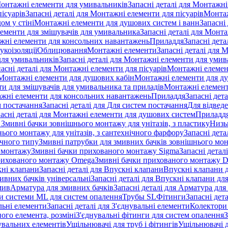
онтажні елементи для умивальників
Запасні деталі для Монтажн
ісуарів
Запасні деталі для Монтажні елементи для пісуарів
Монтаж
ом у стіні
Монтажні елементи для душових систем і ванн
Запасні
ементи для змішувачів для умивальника
Запасні деталі для Монт
ажні елементи для консольних навантажень
Приладдя
Запасні дета
укоізоляції
Облицювання
Монтажні елементи
Запасні деталі для 
ля умивальників
Запасні деталі для Монтажні елементи для умив
асні деталі для Монтажні елементи для пісуарів
Монтажні елемент
Монтажні елементи для душових кабін
Монтажні елементи для д
нти для змішувачів для умивальника та приладів
Монтажні елемент
жні елементи для консольних навантажень
Приладдя
Запасні дет
м постачання
Запасні деталі для Для систем постачання
Для відвед
асні деталі для Монтажні елементи для душових систем
Приладд
я Змивні бачки зовнішнього монтажу для унітазів, з пластику
Низь
ього монтажу для унітазів, з сантехнічного фарфору
Запасні дета
ичного типу
Змивні патрубки для змивних бачків зовнішнього мо
 монтажу
Змивні бачки прихованого монтажу Sigma
Запасні детал
 прихованого монтажу Omega
Змивні бачки прихованого монтажу D
ні клапани
Запасні деталі для Впускні клапани
Впускні клапани д
ивних бачків універсальні
Запасні деталі для Впускні клапани дл
мив
Арматура для змивних бачкiв
Запасні деталі для Арматура для
и системи ML для систем опалення
Трубы SL
Фітинги
Запасні дет
льні елементи
Запасні деталі для З'єднувальні елементи
Колектори 
ого елемента, розміні
З'єднувальні фітинги для систем опалення
З
нувальних елементів
Ущільнювачі для труб і фітингів
Ущільнювачі д