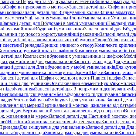
 заглушки
Перехідні та з’єднувальні елементи
Зливна арматура для
ара
Сифони прихованого монтажу
Запасні деталі для Сифони при
ьні коліна
Запасні деталі для З’єднувальні коліна
Зливна арматура 
ні елементи
Ущільнення
Умивальні зони
Умивальники
Умивальни
ки
Запасні деталі для Вбудовані в меблі умивальники
Накладні ум
ові рукомийники
Вбудовані умивальники
Запасні деталі для Вбуд
альники групового користування
Інші раковини
Запасні деталі д
ної води
Чаші для зливання сильно забрудненої води
Універсальні
п’єдестали
Приладдя
Кришки зливного отвору
Комплекти кріплен
я Комплекти рукомийників із шафкою
Комплекти умивальників із 
 деталі для Комплекти вбудованих умивальників із шафкою
Меблі
 Для рукомийників
Для умивальників
Запасні деталі для Для умива
апасні деталі для Для вбудованих у меблі умивальників
Для куто
кладного умивальника прямокутної форми
Шафки
Запасні деталі
и
Запасні деталі для Шафки середньої висоти
Підвісні шафки
Запасн
и й гачки для рушників
Освітлювальні елементи
Руків'я
Комплект
м підсвічуванням
Запасні деталі для З непрямим підсвічуванням
Б
 З непрямим підсвічуванням
Без вбудованого підсвічування
Запасні
иладдя
Розетки
Змішувачі
Змішувачі для умивальника
Запасні детал
живлення від мережі
Вертикальний монтаж, живлення від батарей
 деталі для Вертикальний монтаж, живлення від генератора
Верти
ж, живлення від мережі
Запасні деталі для Настінний монтаж, жи
арей
Настінний монтаж, живлення від генератора
Запасні деталі 
 Приладдя
Для змішувачів для умивальника
Запасні деталі для Для
льно забрудненої води
Зливна арматура для умивальників
Запасні 