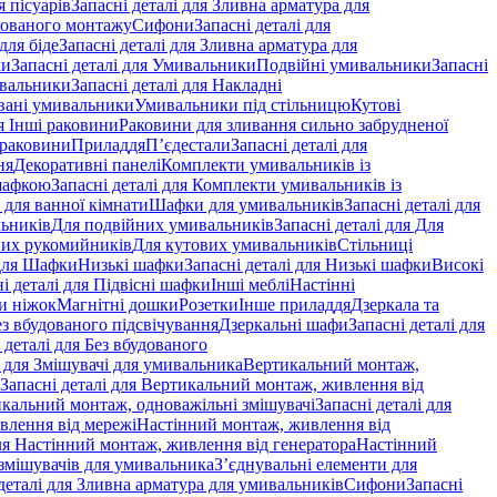
 пісуарів
Запасні деталі для Зливна арматура для
хованого монтажу
Сифони
Запасні деталі для
для біде
Запасні деталі для Зливна арматура для
ки
Запасні деталі для Умивальники
Подвійні умивальники
Запасні
ивальники
Запасні деталі для Накладні
овані умивальники
Умивальники під стільницю
Кутові
ля Інші раковини
Раковини для зливання сильно забрудненої
 раковини
Приладдя
П’єдестали
Запасні деталі для
ня
Декоративні панелі
Комплекти умивальників із
шафкою
Запасні деталі для Комплекти умивальників із
 для ванної кімнати
Шафки для умивальників
Запасні деталі для
льників
Для подвійних умивальників
Запасні деталі для Для
вих рукомийників
Для кутових умивальників
Стільниці
 для Шафки
Низькі шафки
Запасні деталі для Низькі шафки
Високі
і деталі для Підвісні шафки
Інші меблі
Настінні
и ніжок
Магнітні дошки
Розетки
Інше приладдя
Дзеркала та
ез вбудованого підсвічування
Дзеркальні шафи
Запасні деталі для
 деталі для Без вбудованого
і для Змішувачі для умивальника
Вертикальний монтаж,
Запасні деталі для Вертикальний монтаж, живлення від
кальний монтаж, одноважільні змішувачі
Запасні деталі для
влення від мережі
Настінний монтаж, живлення від
для Настінний монтаж, живлення від генератора
Настінний
 змішувачів для умивальника
З’єднувальні елементи для
деталі для Зливна арматура для умивальників
Сифони
Запасні