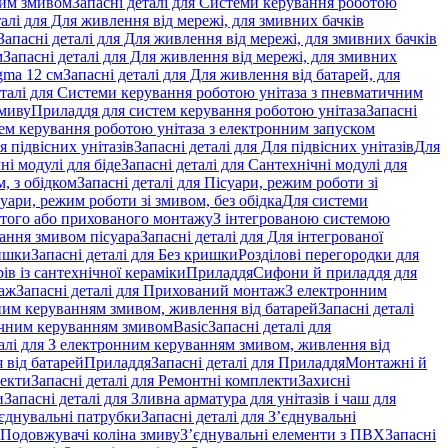
ним змивом
Запасні деталі для Системи керування роботою
талі для Для живлення від мережі, для змивних бачків
Запасні деталі для Для живлення від мережі, для змивних бачків
м
Запасні деталі для Для живлення від мережі, для змивних
gma 12 см
Запасні деталі для Для живлення від батарей, для
еталі для Системи керування роботою унітаза з пневматичним
змиву
Приладдя для систем керування роботою унітаза
Запасні
ем керування роботою унітаза з електронним запуском
я підвісних унітазів
Запасні деталі для Для підвісних унітазів
Для
ні модулі для біде
Запасні деталі для Сантехнічні модулі для
, з обідком
Запасні деталі для Пісуари, режим роботи зі
суари, режим роботи зі змивом, без обідка
Для системи
ритого або прихованого монтажу
З інтегрованою системою
вання змивом пісуара
Запасні деталі для Для інтегрованої
ишки
Запасні деталі для Без кришки
Розділові перегородки для
ів із сантехнічної кераміки
Приладдя
Сифони й приладдя для
аж
Запасні деталі для Прихований монтаж
З електронним
ним керуванням змивом, живлення від батарей
Запасні деталі
тичним керуванням змивом
Basic
Запасні деталі для
талі для З електронним керуванням змивом, живлення від
 від батарей
Приладдя
Запасні деталі для Приладдя
Монтажні й
екти
Запасні деталі для Ремонтні комплекти
Захисні
и
Запасні деталі для Зливна арматура для унітазів і чаш для
єднувальні патрубки
Запасні деталі для З’єднувальні
я Подовжувачі коліна змиву
З’єднувальні елементи з ПВХ
Запасні