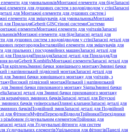
і елементи для умивальників
Монтажні елементи для біде
Запасні
ні елементи для душових систем з водовідводом у стіні
Запасні
 деталі для Монтажні елементи для душових систем і
ажні елементи для змішувачів для умивальника
Монтажні
лі для Приладдя
Geberit GIS
Стінові системи
Системи
Монтажні елементи
Монтажні елементи для унітазів
Запасні
альників
Монтажні елементи для біде
Запасні деталі для
и для душових систем з водовідводом у стіні
Запасні деталі для
ушових перегородок
Інсталяційні елементи для змішувачів для
и для пральних і посудомийних машин
Запасні деталі для
алі для Приладдя
Приладдя
Запасні деталі для Приладдя
Для
ення води
Geberit Kombifix
Монтажні елементи
Запасні деталі для
я
Для кріплень
Змивні бачки зовнішнього монтажу
Змивні бачки
кий і напівнизький підвісний монтаж
Запасні деталі для
лі для Змивні бачки зовнішнього монтажу для унітазів, з
нтажу
Високий підвісний монтаж
Низький і напівнизький
і для Змивні бачки прихованого монтажу Sigma
Змивні бачки
elta
Запасні деталі для Змивні бачки прихованого монтажу
ля керамічних змивних бачків
Запасні деталі для Впускні
я змивних бачків універсальні
Зливні клапани
Запасні деталі для
 змивних бачкiв
Подвійний змив
Запасні деталі для Подвійний
алі для Фітинги
Муфти
Переходи
Відводи
Трійники
Перехідники
з різьбовим з'єднувальним елементом
Трійники для
апасні деталі для З'єднувальні фітинги для систем
ля з'єднувальних елементів
Ущільнення для фітингів
Панелі для