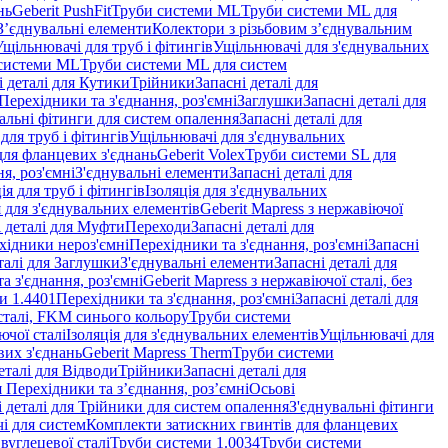
нь
Geberit PushFit
Труби системи ML
Труби системи ML для
 З’єднувальні елементи
Колектори з різьбовим з’єднувальним
Ущільнювачі для труб і фітингів
Ущільнювачі для з'єднувальних
системи ML
Труби системи ML для систем
і деталі для Кутики
Трійники
Запасні деталі для
 Перехідники та з'єднання, роз'ємні
Заглушки
Запасні деталі для
альні фітинги для систем опалення
Запасні деталі для
для труб і фітингів
Ущільнювачі для з'єднувальних
для фланцевих з'єднань
Geberit Volex
Труби системи SL для
я, роз'ємні
З'єднувальні елементи
Запасні деталі для
ія для труб і фітингів
Ізоляція для з'єднувальних
 для з'єднувальних елементів
Geberit Mapress з нержавіючої
і деталі для Муфти
Переходи
Запасні деталі для
ехідники нероз'ємні
Перехідники та з'єднання, роз'ємні
Запасні
талі для Заглушки
З'єднувальні елементи
Запасні деталі для
а з'єднання, роз'ємні
Geberit Mapress з нержавіючої сталі, без
и 1.4401
Перехідники та з'єднання, роз'ємні
Запасні деталі для
 сталі, FKM синього кольору
Труби системи
ючої сталі
Ізоляція для з'єднувальних елементів
Ущільнювачі для
вих з'єднань
Geberit Mapress Therm
Труби системи
еталі для Відводи
Трійники
Запасні деталі для
я Перехідники та з’єднання, роз’ємні
Осьові
і деталі для Трійники для систем опалення
З'єднувальні фітинги
і для систем
Комплекти затискних гвинтів для фланцевих
 вуглецевої сталі
Труби системи 1.0034
Труби системи