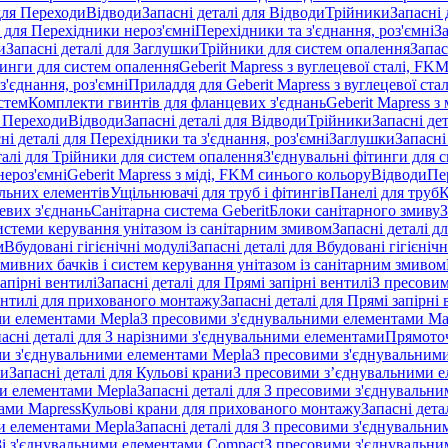
 для Переходи
Відводи
Запасні деталі для Відводи
Трійники
Запасні 
і для Перехідники нероз'ємні
Перехідники та з'єднання, роз'ємні
За
и
Запасні деталі для Заглушки
Трійники для систем опалення
Запас
ітинги для систем опалення
Geberit Mapress з вуглецевої сталі, FK
з'єднання, роз'ємні
Приладдя для Geberit Mapress з вуглецевої стал
стем
Комплекти гвинтів для фланцевих з'єднань
Geberit Mapress з 
я Переходи
Відводи
Запасні деталі для Відводи
Трійники
Запасні де
ні деталі для Перехідники та з'єднання, роз'ємні
Заглушки
Запасні
талі для Трійники для систем опалення
З'єднувальні фітинги для 
ероз'ємні
Geberit Mapress з міді, FKM синього кольору
Відводи
Пе
альних елементів
Ущільнювачі для труб і фітингів
Панелі для труб
К
евих з'єднань
Санітарна система Geberit
Блоки санітарного змиву
З
истеми керування унітазом із санітарним змивом
Запасні деталі д
м
Вбудовані гігієнічні модулі
Запасні деталі для Вбудовані гігієнічн
змивних бачків і систем керування унітазом із санітарним змивом
апірні вентилі
Запасні деталі для Прямі запірні вентилі
З пресовим
ентилі для прихованого монтажу
Запасні деталі для Прямі запірн
ими елементами Mepla
З пресовими з'єднувальними елементами Ma
асні деталі для З нарізними з'єднувальними елементами
Прямоточ
ими з'єднувальними елементами Mepla
З пресовими з'єднувальним
ни
Запасні деталі для Кульові крани
З пресовими з’єднувальними е
и елементами Mepla
Запасні деталі для З пресовими з'єднувальн
тами Mapress
Кульові крани для прихованого монтажу
Запасні дет
и елементами Mepla
Запасні деталі для З пресовими з'єднувальн
 Зі з'єднувальними елементами Compact
З пресовими з'єднувальни