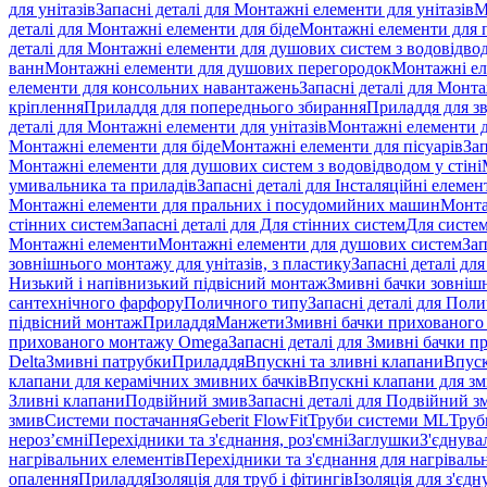
для унітазів
Запасні деталі для Монтажні елементи для унітазів
М
деталі для Монтажні елементи для біде
Монтажні елементи для п
деталі для Монтажні елементи для душових систем з водовідвод
ванн
Монтажні елементи для душових перегородок
Монтажні ел
елементи для консольних навантажень
Запасні деталі для Монт
кріплення
Приладдя для попереднього збирання
Приладдя для зв
деталі для Монтажні елементи для унітазів
Монтажні елементи д
Монтажні елементи для біде
Монтажні елементи для пісуарів
Зап
Монтажні елементи для душових систем з водовідводом у стіні
умивальника та приладів
Запасні деталі для Інсталяційні елеме
Монтажні елементи для пральних і посудомийних машин
Монта
стінних систем
Запасні деталі для Для стінних систем
Для систе
Монтажні елементи
Монтажні елементи для душових систем
Зап
зовнішнього монтажу для унітазів, з пластику
Запасні деталі дл
Низький і напівнизький підвісний монтаж
Змивні бачки зовнішн
сантехнічного фарфору
Поличного типу
Запасні деталі для Пол
підвісний монтаж
Приладдя
Манжети
Змивні бачки прихованого
прихованого монтажу Omega
Запасні деталі для Змивні бачки
Delta
Змивні патрубки
Приладдя
Впускні та зливні клапани
Впуск
клапани для керамічних змивних бачків
Впускні клапани для зм
Зливні клапани
Подвійний змив
Запасні деталі для Подвійний з
змив
Системи постачання
Geberit FlowFit
Труби системи ML
Труб
нероз’ємні
Перехідники та з'єднання, роз'ємні
Заглушки
З'єднува
нагрівальних елементів
Перехідники та з'єднання для нагрівальн
опалення
Приладдя
Ізоляція для труб і фітингів
Ізоляція для з'єд