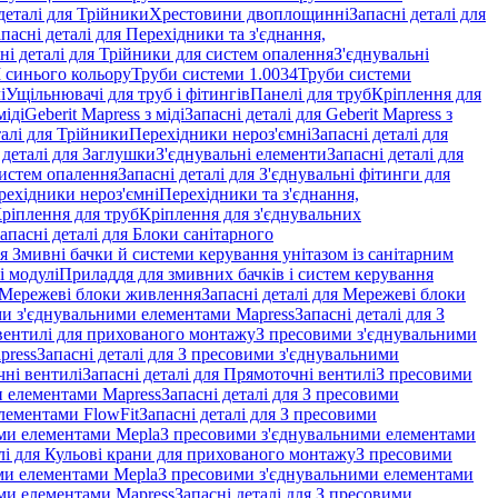
деталі для Трійники
Хрестовини двоплощинні
Запасні деталі для
пасні деталі для Перехідники та з'єднання,
ні деталі для Трійники для систем опалення
З'єднувальні
M синього кольору
Труби системи 1.0034
Труби системи
і
Ущільнювачі для труб і фітингів
Панелі для труб
Кріплення для
міді
Geberit Mapress з міді
Запасні деталі для Geberit Mapress з
талі для Трійники
Перехідники нероз'ємні
Запасні деталі для
 деталі для Заглушки
З'єднувальні елементи
Запасні деталі для
систем опалення
Запасні деталі для З'єднувальні фітинги для
рехідники нероз'ємні
Перехідники та з'єднання,
ріплення для труб
Кріплення для з'єднувальних
апасні деталі для Блоки санітарного
ля Змивні бачки й системи керування унітазом із санітарним
і модулі
Приладдя для змивних бачків і систем керування
Мережеві блоки живлення
Запасні деталі для Мережеві блоки
и з'єднувальними елементами Mapress
Запасні деталі для З
і вентилі для прихованого монтажу
З пресовими з'єднувальними
press
Запасні деталі для З пресовими з'єднувальними
ні вентилі
Запасні деталі для Прямоточні вентилі
З пресовими
и елементами Mapress
Запасні деталі для З пресовими
лементами FlowFit
Запасні деталі для З пресовими
ими елементами Mepla
З пресовими з'єднувальними елементами
алі для Кульові крани для прихованого монтажу
З пресовими
ими елементами Mepla
З пресовими з'єднувальними елементами
ми елементами Mapress
Запасні деталі для З пресовими