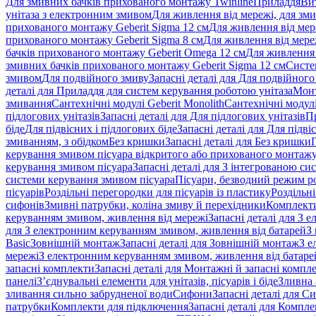
Для змивних бачків прихованого монтажу Twinline
Приладдя
Ви
унітаза з електронним змивом
Для живлення від мережі, для зм
прихованого монтажу Geberit Sigma 12 см
Для живлення від мер
прихованого монтажу Geberit Sigma 8 см
Для живлення від мере
бачків прихованого монтажу Geberit Omega 12 см
Для живлення 
змивних бачків прихованого монтажу Geberit Sigma 12 см
Систе
змивом
Для подвійного змиву
Запасні деталі для Для подвійного
деталі для Приладдя для систем керування роботою унітаза
Монт
змивання
Сантехнічні модулі Geberit Monolith
Сантехнічні модулі
підлогових унітазів
Запасні деталі для Для підлогових унітазів
П
біде
Для підвісних і підлогових біде
Запасні деталі для Для підві
змиванням, з обідком
Без кришки
Запасні деталі для Без кришки
керування змивом пісуара відкритого або прихованого монтаж
керування змивом пісуара
Запасні деталі для З інтегрованою с
системи керування змивом пісуара
Пісуари, безводний режим р
пісуарів
Роздільні перегородки для пісуарів із пластику
Роздільні
сифонів
Змивні патрубки, коліна змиву й перехідники
Комплекти
керуванням змивом, живлення від мережі
Запасні деталі для З
для З електронним керуванням змивом, живлення від батарей
З
Basic
Зовнішній монтаж
Запасні деталі для Зовнішній монтаж
З е
мережі
З електронним керуванням змивом, живлення від батаре
запасні комплекти
Запасні деталі для Монтажні й запасні компл
панелі
З’єднувальні елементи для унітазів, пісуарів і біде
Зливна 
зливання сильно забрудненої води
Сифони
Запасні деталі для С
патрубки
Комплекти для підключення
Запасні деталі для Компл