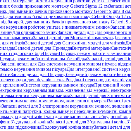
тратні матеріали
Системи керування роботою унітаза з електрон
ивних бачків прихованого монтажу Geberit Sigma 12 см
Запасні де
ежі, для змивних бачків прихованого монтажу Geberit Sigma 8 см
жі, для змивних бачків прихованого монтажу Geberit Omega 12 с
від батарей, для змивних бачків прихованого монтажу Geberit Si
ми керування роботою унітаза з пневматичним змивом
Запасні д
 змиву
Для одинарного змиву
Запасні деталі для Для одинарного 
ажні комплекти
Запасні деталі для Монтажні комплекти
Для сист
 для унітазів
Запасні деталі для Сантехнічні модулі для унітазів
Дл
риладдя
Запасні деталі для Приладдя
Витратні матеріали
Сантехніч
сних і підлогових біде
Пісуари
Пісуари, режим роботи зі змиванням
Пісуари, режим роботи зі змивом, без обідка
Запасні деталі для Пі
у
Запасні деталі для Для системи керування змивом пісуара відк
истемою керування змивом пісуара
Для інтегрованої системи керу
оботи
Запасні деталі для Пісуари, безводний режим роботи
Без кр
 перегородки для пісуарів зі скла
Роздільні перегородки для пісуар
 кріплення
Системи керування змивом пісуара
Прихований монт
 електронним керуванням змивом, живлення від мережі
З електрон
 пневматичним керуванням змивом
Запасні деталі для З пневма
лектронним керуванням змивом, живлення від мережі
Запасні де
й
Запасні деталі для З електронним керуванням змивом, живлення
екти
Змивні патрубки, коліна змиву й перехідники
Ремонтні компл
арматура для унітазів і чаш для зливання сильно забрудненої вод
ифони
З’єднувальні коліна
Запасні деталі для З’єднувальні коліна
З’
екти для підключення
Подовжувачі коліна змиву
Запасні деталі дл