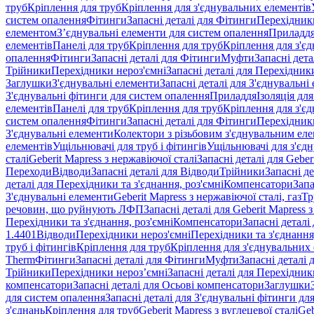
труб
Кріплення для труб
Кріплення для з'єднувальних елементів
систем опалення
Фітинги
Запасні деталі для Фітинги
Перехідники
елементом
З’єднувальні елементи для систем опалення
Приладд
елементів
Панелі для труб
Кріплення для труб
Кріплення для з'є
опалення
Фітинги
Запасні деталі для Фітинги
Муфти
Запасні дет
Трійники
Перехідники нероз'ємні
Запасні деталі для Перехідник
Заглушки
З'єднувальні елементи
Запасні деталі для З'єднувальні
З'єднувальні фітинги для систем опалення
Приладдя
Ізоляція для
елементів
Панелі для труб
Кріплення для труб
Кріплення для з'є
систем опалення
Фітинги
Запасні деталі для Фітинги
Перехідники
З'єднувальні елементи
Колектори з різьбовим з'єднувальним ел
елементів
Ущільнювачі для труб і фітингів
Ущільнювачі для з'єд
сталі
Geberit Mapress з нержавіючої сталі
Запасні деталі для Geber
Переходи
Відводи
Запасні деталі для Відводи
Трійники
Запасні д
деталі для Перехідники та з'єднання, роз'ємні
Компенсатори
Запа
З'єднувальні елементи
Geberit Mapress з нержавіючої сталі, газ
Тр
речовин, що руйнують ЛФП
Запасні деталі для Geberit Mapress
Перехідники та з'єднання, роз'ємні
Компенсатори
Запасні детал
1.4401
Відводи
Перехідники нероз'ємні
Перехідники та з'єднання,
труб і фітингів
Кріплення для труб
Кріплення для з'єднувальних
Therm
Фітинги
Запасні деталі для Фітинги
Муфти
Запасні деталі
Трійники
Перехідники нероз’ємні
Запасні деталі для Перехідник
компенсатори
Запасні деталі для Осьові компенсатори
Заглушки
для систем опалення
Запасні деталі для З'єднувальні фітинги дл
з'єднань
Кріплення для труб
Geberit Mapress з вуглецевої сталі
Geb