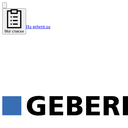
На geberit.ua
Мої списки