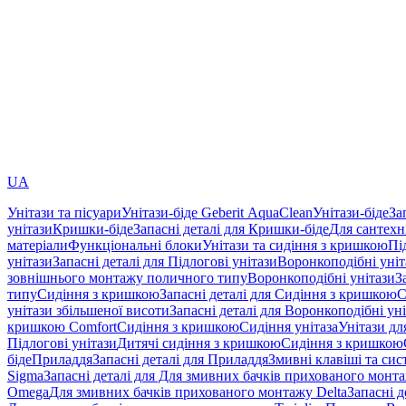
UA
Унітази та пісуари
Унітази-біде Geberit AquaClean
Унітази-біде
За
унітази
Кришки-біде
Запасні деталі для Кришки-біде
Для сантехн
матеріали
Функціональні блоки
Унітази та сидіння з кришкою
Пі
унітази
Запасні деталі для Підлогові унітази
Воронкоподібні уні
зовнішнього монтажу поличного типу
Воронкоподібні унітази
З
типу
Сидіння з кришкою
Запасні деталі для Сидіння з кришкою
С
унітази збільшеної висоти
Запасні деталі для Воронкоподібні ун
кришкою Comfort
Сидіння з кришкою
Сидіння унітаза
Унітази дл
Підлогові унітази
Дитячі сидіння з кришкою
Сидіння з кришкою
біде
Приладдя
Запасні деталі для Приладдя
Змивні клавіші та си
Sigma
Запасні деталі для Для змивних бачків прихованого монт
Omega
Для змивних бачків прихованого монтажу Delta
Запасні 