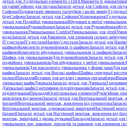
деталі для З’єднувальні елементи з ПВХ
Манжети й декоративні
пісуарів
Сифони для пісуара
Запасні деталі для Сифони для пісу
Сифони
Подовжувачі змивних патрубків і колін змиву
З’єднувал
біде
Сифони
Запасні деталі для Сифони
Облицювання
З’єднуваль
деталі для Подвійні умивальники
Вбудовані в меблі умивальни
умивальники
Рукомийники
Запасні деталі для Рукомийники
Кут
умивальники
Умивальники Comfort
Умивальники для дітей
Умив
води
Запасні деталі для Раковини для зливання сильно забрудне
П’єдестали
П’єдестали
Напівп’єдестали
Запасні деталі для Напів
шафкою
Комплекти рукомийників із шафкою
Запасні деталі дл
шафкою
Комплекти вбудованих умивальників із шафкою
Запасні
Шафки для умивальників
Для рукомийників
Запасні деталі для
подвійних умивальників
Для вбудованих у меблі умивальників
З
умивальників
Для накладного умивальника у формі чаші
Для на
шафки
Запасні деталі для Високі шафки
Шафки середньої висот
полиці
Приладдя
Вставки для шухляд і ящики-органайзери
Вішак
дзеркальні шафи
Дзеркала
Запасні деталі для Дзеркала
З непрями
Дзеркальні шафи
З непрямим підсвічуванням
Запасні деталі для
підсвічування
Приладдя
Освітлювальні елементи
Руків'я
Інше пр
живлення від мережі
Запасні деталі для Вертикальний монтаж, 
батарей
Вертикальний монтаж, живлення від генератора
Запасні
Вертикальний монтаж, одноважільні змішувачі
Настінний монта
батарей
Запасні деталі для Настінний монтаж, живлення від бат
монтаж, змішувачі з двома ручками
Приладдя
Запасні деталі для
умивальних зон, раковин, приладів та раковин для зливання си