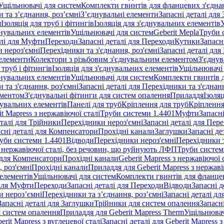
Ущільнювачі для систем
Комплекти гвинтів для фланцевих з'єдна
 та з’єднання, роз’ємні
З’єднувальні елементи
Запасні деталі для
я
Ізоляція для труб і фітингів
Ізоляція для з'єднувальних елементів
днувальних елементів
Ущільнювачі для систем
Geberit Mepla
Труби 
алі для Муфти
Переходи
Запасні деталі для Переходи
Кутики
Запасн
и нероз'ємні
Перехідники та з'єднання, роз'ємні
Запасні деталі для
 елементи
Колектори з різьбовим з'єднувальним елементом
З'єднув
 труб і фітингів
Ізоляція для з'єднувальних елементів
Ущільнювачі 
днувальних елементів
Ущільнювачі для систем
Комплекти гвинтів 
 та з'єднання, роз'ємні
Запасні деталі для Перехідники та з'єднанн
ементом
З'єднувальні фітинги для систем опалення
Приладдя
Ізоляц
нувальних елементів
Панелі для труб
Кріплення для труб
Кріплення
it Mapress з нержавіючої сталі
Труби системи 1.4401
Муфти
Запасн
еталі для Трійники
Перехідники нероз'ємні
Запасні деталі для Пер
сні деталі для Компенсатори
Прохідні канали
Заглушки
Запасні де
уби системи 1.4401
Відводи
Перехідники нероз'ємні
Перехідники т
 з нержавіючої сталі, без речовин, що руйнують ЛФП
Труби систем
і для Компенсатори
Прохідні канали
Geberit Mapress з нержавіючої
 роз'ємні
Прохідні канали
Приладдя для Geberit Mapress з нержаві
 елементів
Ущільнювачі для систем
Комплекти гвинтів для фланце
 для Муфти
Переходи
Запасні деталі для Переходи
Відводи
Запасні д
и нероз’ємні
Перехідники та з’єднання, роз’ємні
Запасні деталі дл
Запасні деталі для Заглушки
Трійники для систем опалення
Запасн
я систем опалення
Приладдя для Geberit Mapress Therm
Ущільнювач
erit Mapress з вуглецевої сталі
Запасні деталі для Geberit Mapress з