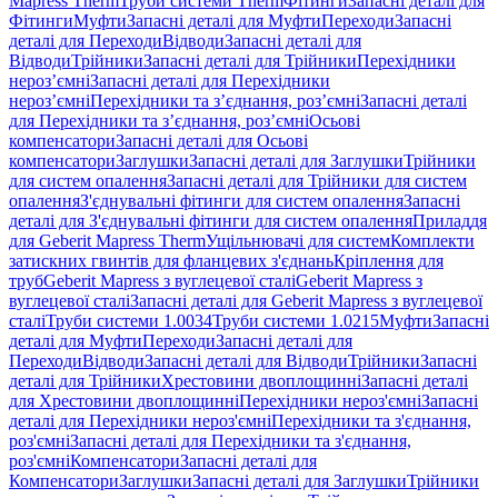
Mapress Therm
Труби системи Therm
Фітинги
Запасні деталі для
Фітинги
Муфти
Запасні деталі для Муфти
Переходи
Запасні
деталі для Переходи
Відводи
Запасні деталі для
Відводи
Трійники
Запасні деталі для Трійники
Перехідники
нероз’ємні
Запасні деталі для Перехідники
нероз’ємні
Перехідники та з’єднання, роз’ємні
Запасні деталі
для Перехідники та з’єднання, роз’ємні
Осьові
компенсатори
Запасні деталі для Осьові
компенсатори
Заглушки
Запасні деталі для Заглушки
Трійники
для систем опалення
Запасні деталі для Трійники для систем
опалення
З'єднувальні фітинги для систем опалення
Запасні
деталі для З'єднувальні фітинги для систем опалення
Приладдя
для Geberit Mapress Therm
Ущільнювачі для систем
Комплекти
затискних гвинтів для фланцевих з'єднань
Кріплення для
труб
Geberit Mapress з вуглецевої сталі
Geberit Mapress з
вуглецевої сталі
Запасні деталі для Geberit Mapress з вуглецевої
сталі
Труби системи 1.0034
Труби системи 1.0215
Муфти
Запасні
деталі для Муфти
Переходи
Запасні деталі для
Переходи
Відводи
Запасні деталі для Відводи
Трійники
Запасні
деталі для Трійники
Хрестовини двоплощинні
Запасні деталі
для Хрестовини двоплощинні
Перехідники нероз'ємні
Запасні
деталі для Перехідники нероз'ємні
Перехідники та з'єднання,
роз'ємні
Запасні деталі для Перехідники та з'єднання,
роз'ємні
Компенсатори
Запасні деталі для
Компенсатори
Заглушки
Запасні деталі для Заглушки
Трійники