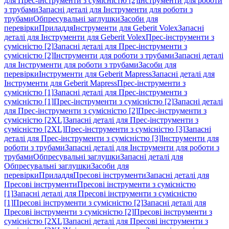
для Прес-інструменти з сумісністю [2]
Інструменти для роботи
з трубами
Запасні деталі для Інструменти для роботи з
трубами
Обпресувальні заглушки
Засоби для
перевірки
Приладдя
Інструменти для Geberit Volex
Запасні
деталі для Інструменти для Geberit Volex
Прес-інструменти з
сумісністю [2]
Запасні деталі для Прес-інструменти з
сумісністю [2]
Інструменти для роботи з трубами
Запасні деталі
для Інструменти для роботи з трубами
Засоби для
перевірки
Інструменти для Geberit Mapress
Запасні деталі для
Інструменти для Geberit Mapress
Прес-інструменти з
сумісністю [1]
Запасні деталі для Прес-інструменти з
сумісністю [1]
Прес-інструменти з сумісністю [2]
Запасні деталі
для Прес-інструменти з сумісністю [2]
Прес-інструменти з
сумісністю [2XL]
Запасні деталі для Прес-інструменти з
сумісністю [2XL]
Прес-інструменти з сумісністю [3]
Запасні
деталі для Прес-інструменти з сумісністю [3]
Інструменти для
роботи з трубами
Запасні деталі для Інструменти для роботи з
трубами
Обпресувальні заглушки
Запасні деталі для
Обпресувальні заглушки
Засоби для
перевірки
Приладдя
Пресові інструменти
Запасні деталі для
Пресові інструменти
Пресові інструменти з сумісністю
[1]
Запасні деталі для Пресові інструменти з сумісністю
[1]
Пресові інструменти з сумісністю [2]
Запасні деталі для
Пресові інструменти з сумісністю [2]
Пресові інструменти з
сумісністю [2XL]
Запасні деталі для Пресові інструменти з