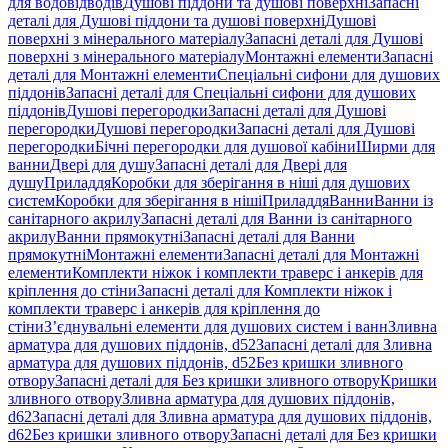
для водовідводів
Душові піддони та душові поверхні
Запасні
деталі для Душові піддони та душові поверхні
Душові
поверхні з мінерального матеріалу
Запасні деталі для Душові
поверхні з мінерального матеріалу
Монтажні елементи
Запасні
деталі для Монтажні елементи
Спеціальні сифони для душових
піддонів
Запасні деталі для Спеціальні сифони для душових
піддонів
Душові перегородки
Запасні деталі для Душові
перегородки
Душові перегородки
Запасні деталі для Душові
перегородки
Бічні перегородки для душової кабіни
Ширми для
ванни
Двері для душу
Запасні деталі для Двері для
душу
Приладдя
Коробки для зберігання в ніші для душових
систем
Коробки для зберігання в ніші
Приладдя
Ванни
Ванни із
санітарного акрилу
Запасні деталі для Ванни із санітарного
акрилу
Ванни прямокутні
Запасні деталі для Ванни
прямокутні
Монтажні елементи
Запасні деталі для Монтажні
елементи
Комплекти ніжок і комплекти траверс і анкерів для
кріплення до стіни
Запасні деталі для Комплекти ніжок і
комплекти траверс і анкерів для кріплення до
стіни
З’єднувальні елементи для душових систем і ванн
Зливна
арматура для душових піддонів, d52
Запасні деталі для Зливна
арматура для душових піддонів, d52
Без кришки зливного
отвору
Запасні деталі для Без кришки зливного отвору
Кришки
зливного отвору
Зливна арматура для душових піддонів,
d62
Запасні деталі для Зливна арматура для душових піддонів,
d62
Без кришки зливного отвору
Запасні деталі для Без кришки