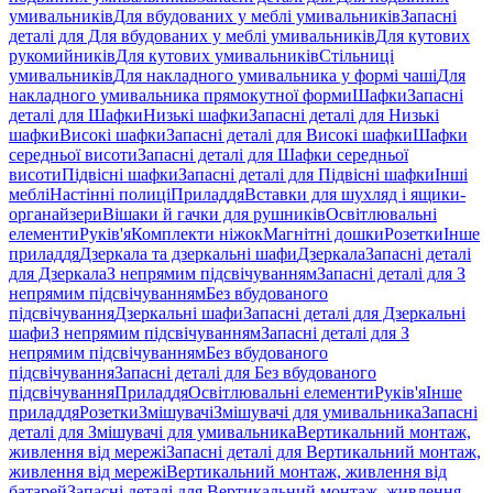
умивальників
Для вбудованих у меблі умивальників
Запасні
деталі для Для вбудованих у меблі умивальників
Для кутових
рукомийників
Для кутових умивальників
Стільниці
умивальників
Для накладного умивальника у формі чаші
Для
накладного умивальника прямокутної форми
Шафки
Запасні
деталі для Шафки
Низькі шафки
Запасні деталі для Низькі
шафки
Високі шафки
Запасні деталі для Високі шафки
Шафки
середньої висоти
Запасні деталі для Шафки середньої
висоти
Підвісні шафки
Запасні деталі для Підвісні шафки
Інші
меблі
Настінні полиці
Приладдя
Вставки для шухляд і ящики-
органайзери
Вішаки й гачки для рушників
Освітлювальні
елементи
Руків'я
Комплекти ніжок
Магнітні дошки
Розетки
Інше
приладдя
Дзеркала та дзеркальні шафи
Дзеркала
Запасні деталі
для Дзеркала
З непрямим підсвічуванням
Запасні деталі для З
непрямим підсвічуванням
Без вбудованого
підсвічування
Дзеркальні шафи
Запасні деталі для Дзеркальні
шафи
З непрямим підсвічуванням
Запасні деталі для З
непрямим підсвічуванням
Без вбудованого
підсвічування
Запасні деталі для Без вбудованого
підсвічування
Приладдя
Освітлювальні елементи
Руків'я
Інше
приладдя
Розетки
Змішувачі
Змішувачі для умивальника
Запасні
деталі для Змішувачі для умивальника
Вертикальний монтаж,
живлення від мережі
Запасні деталі для Вертикальний монтаж,
живлення від мережі
Вертикальний монтаж, живлення від
батарей
Запасні деталі для Вертикальний монтаж, живлення