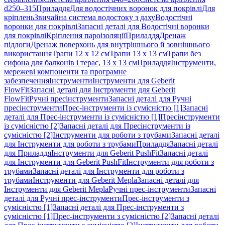
d250–315
Приладдя
Для водостічних воронок для покрівлі
Для
кріплень
Звичайна система водостоку з даху
Водостічні
воронки для покрівлі
Запасні деталі для Водостічні воронки
для покрівлі
Кріплення пароізоляції
Приладдя
Дренаж
підлоги
Дренаж поверхонь для внутрішнього й зовнішнього
використання
Трапи 12 x 12 см
Трапи 13 x 13 см
Трапи без
сифона для балконів і терас, 13 x 13 см
Приладдя
Інструменти,
мережеві компоненти та програмне
забезпечення
Інструменти
Інструменти для Geberit
FlowFit
Запасні деталі для Інструменти для Geberit
FlowFit
Ручні пресінструменти
Запасні деталі для Ручні
пресінструменти
Прес-інструменти із сумісністю [1]
Запасні
деталі для Прес-інструменти із сумісністю [1]
Пресінструменти
із сумісністю [2]
Запасні деталі для Пресінструменти із
сумісністю [2]
Інструменти для роботи з трубами
Запасні деталі
для Інструменти для роботи з трубами
Приладдя
Запасні деталі
для Приладдя
Інструменти для Geberit PushFit
Запасні деталі
для Інструменти для Geberit PushFit
Інструменти для роботи з
трубами
Запасні деталі для Інструменти для роботи з
трубами
Інструменти для Geberit Mepla
Запасні деталі для
Інструменти для Geberit Mepla
Ручні прес-інструменти
Запасні
деталі для Ручні прес-інструменти
Прес-інструменти з
сумісністю [1]
Запасні деталі для Прес-інструменти з
сумісністю [1]
Прес-інструменти з сумісністю [2]
Запасні деталі