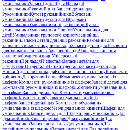
умивальники
Запасні деталі для Накладні
умивальники
Рукомийники
Запасні деталі для
Рукомийники
Кутові рукомийники
Вбудовані
умивальники
Запасні деталі для Вбудовані
умивальники
Умивальники під стільницю
Кутові
умивальники
Умивальники Comfort
Умивальники для
дітей
Умивальники групового користування
Інші
раковини
Запасні деталі для Інші раковини
Раковини для
зливання сильно забрудненої води
Запасні деталі для Раковини
для зливання сильно забрудненої води
Чаші для зливання
сильно забрудненої води
Універсальні
раковини
Приладдя
П’єдестали
Запасні деталі для
П’єдестали
П’єдестали
Напівп’єдестали
Запасні деталі для
Напівп’єдестали
Приладдя
Кришки зливного отвору
Комплекти
кріплення
Декоративні панелі
Комплекти умивальників із
шафкою
Комплекти рукомийників із шафкою
Запасні деталі для
Комплекти рукомийників із шафкою
Комплекти умивальників
із шафкою
Запасні деталі для Комплекти умивальників із
шафкою
Комплекти вбудованих умивальників із
шафкою
Запасні деталі для Комплекти вбудованих
умивальників із шафкою
Меблі для ванної кімнати
Шафки для
умивальників
Запасні деталі для Шафки для умивальників
Для
рукомийників
Запасні деталі для Для рукомийників
Для
умивальників
Запасні деталі для Для умивальників
Для
подвійних умивальників
Запасні деталі для Для подвійних