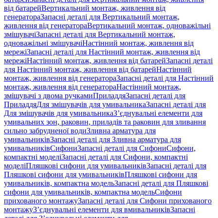
від батарей
Вертикальний монтаж, живлення від
генератора
Запасні деталі для Вертикальний монтаж,
живлення від генератора
Вертикальний монтаж, одноважільні
змішувачі
Запасні деталі для Вертикальний монтаж,
одноважільні змішувачі
Настінний монтаж, живлення від
мережі
Запасні деталі для Настінний монтаж, живлення від
мережі
Настінний монтаж, живлення від батарей
Запасні деталі
для Настінний монтаж, живлення від батарей
Настінний
монтаж, живлення від генератора
Запасні деталі для Настінний
монтаж, живлення від генератора
Настінний монтаж,
змішувачі з двома ручками
Приладдя
Запасні деталі для
Приладдя
Для змішувачів для умивальника
Запасні деталі для
Для змішувачів для умивальника
З’єднувальні елементи для
умивальних зон, раковин, приладів та раковин для зливання
сильно забрудненої води
Зливна арматура для
умивальників
Запасні деталі для Зливна арматура для
умивальників
Сифони
Запасні деталі для Сифони
Сифони,
компактні моделі
Запасні деталі для Сифони, компактні
моделі
Пляшкові сифони для умивальників
Запасні деталі для
Пляшкові сифони для умивальників
Пляшкові сифони для
умивальників, компактна модель
Запасні деталі для Пляшкові
сифони для умивальників, компактна модель
Сифони
прихованого монтажу
Запасні деталі для Сифони прихованого
монтажу
З’єднувальні елементи для вмивальників
Запасні