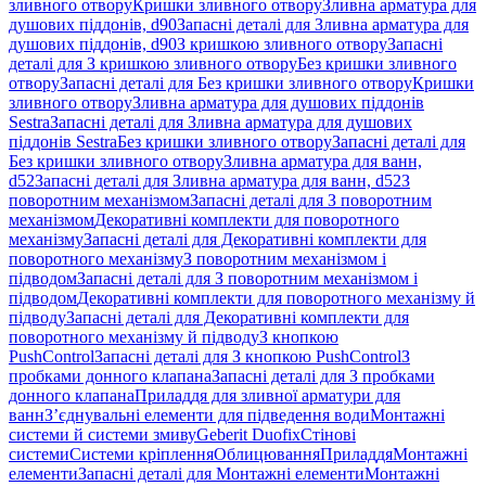
зливного отвору
Кришки зливного отвору
Зливна арматура для
душових піддонів, d90
Запасні деталі для Зливна арматура для
душових піддонів, d90
З кришкою зливного отвору
Запасні
деталі для З кришкою зливного отвору
Без кришки зливного
отвору
Запасні деталі для Без кришки зливного отвору
Кришки
зливного отвору
Зливна арматура для душових піддонів
Sestra
Запасні деталі для Зливна арматура для душових
піддонів Sestra
Без кришки зливного отвору
Запасні деталі для
Без кришки зливного отвору
Зливна арматура для ванн,
d52
Запасні деталі для Зливна арматура для ванн, d52
З
поворотним механізмом
Запасні деталі для З поворотним
механізмом
Декоративні комплекти для поворотного
механізму
Запасні деталі для Декоративні комплекти для
поворотного механізму
З поворотним механізмом і
підводом
Запасні деталі для З поворотним механізмом і
підводом
Декоративні комплекти для поворотного механізму й
підводу
Запасні деталі для Декоративні комплекти для
поворотного механізму й підводу
З кнопкою
PushControl
Запасні деталі для З кнопкою PushControl
З
пробками донного клапана
Запасні деталі для З пробками
донного клапана
Приладдя для зливної арматури для
ванн
З’єднувальні елементи для підведення води
Монтажні
системи й системи змиву
Geberit Duofix
Стінові
системи
Системи кріплення
Облицювання
Приладдя
Монтажні
елементи
Запасні деталі для Монтажні елементи
Монтажні