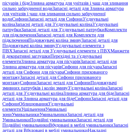
пісуарів і біде
Зливна арматура для унітазів і чаш для зливання
сильно забрудненої води
Запасні деталі для Зливна арматура
для унітазів і чаш для зливання сильно забрудненої
води
Сифони
Запасні деталі для Сифони
З’єднувальні
коліна
Запасні деталі для З’єднувальні коліна
З’єднувальні
патрубки
Запасні деталі для З’єднувальні патрубки
Комплекти
для підключення
Запасні деталі для Комплекти для
підключення
Подовжувачі коліна змиву
Запасні деталі для
Подовжувачі коліна змиву
З’єднувальні елементи з
ПВХ
Запасні деталі для З’єднувальні елементи з ПВХ
Манжети
й декоративні заглушки
Перехідні та з’єднувальні
елементи
Зливна арматура для пісуарів
Запасні деталі для
Зливна арматура для пісуарів
Сифони для пісуара
Запасні
деталі для Сифони для пісуара
Сифони прихованого
монтажу
Запасні деталі для Сифони прихованого
монтажу
Сифони
Запасні деталі для Сифони
Подовжувачі
змивних патрубків і колін змиву
З’єднувальні коліна
Запасні
деталі для З’єднувальні коліна
Зливна арматура для біде
Запасні
деталі для Зливна арматура для біде
Сифони
Запасні деталі для
Сифони
Облицювання
З’єднувальні
елементи
Ущільнення
Умивальні
зони
Умивальники
Умивальники
Запасні деталі для
Умивальники
Подвійні умивальники
Запасні деталі для
Подвійні умивальники
Вбудовані в меблі умивальники
Запасні
деталі для Вбудовані в меблі умивальники
Накладні