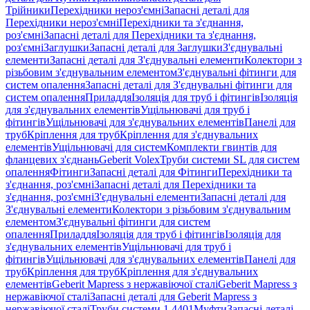
Трійники
Перехідники нероз'ємні
Запасні деталі для
Перехідники нероз'ємні
Перехідники та з'єднання,
роз'ємні
Запасні деталі для Перехідники та з'єднання,
роз'ємні
Заглушки
Запасні деталі для Заглушки
З'єднувальні
елементи
Запасні деталі для З'єднувальні елементи
Колектори з
різьбовим з'єднувальним елементом
З'єднувальні фітинги для
систем опалення
Запасні деталі для З'єднувальні фітинги для
систем опалення
Приладдя
Ізоляція для труб і фітингів
Ізоляція
для з'єднувальних елементів
Ущільнювачі для труб і
фітингів
Ущільнювачі для з'єднувальних елементів
Панелі для
труб
Кріплення для труб
Кріплення для з'єднувальних
елементів
Ущільнювачі для систем
Комплекти гвинтів для
фланцевих з'єднань
Geberit Volex
Труби системи SL для систем
опалення
Фітинги
Запасні деталі для Фітинги
Перехідники та
з'єднання, роз'ємні
Запасні деталі для Перехідники та
з'єднання, роз'ємні
З'єднувальні елементи
Запасні деталі для
З'єднувальні елементи
Колектори з різьбовим з'єднувальним
елементом
З'єднувальні фітинги для систем
опалення
Приладдя
Ізоляція для труб і фітингів
Ізоляція для
з'єднувальних елементів
Ущільнювачі для труб і
фітингів
Ущільнювачі для з'єднувальних елементів
Панелі для
труб
Кріплення для труб
Кріплення для з'єднувальних
елементів
Geberit Mapress з нержавіючої сталі
Geberit Mapress з
нержавіючої сталі
Запасні деталі для Geberit Mapress з
нержавіючої сталі
Труби системи 1.4401
Муфти
Запасні деталі