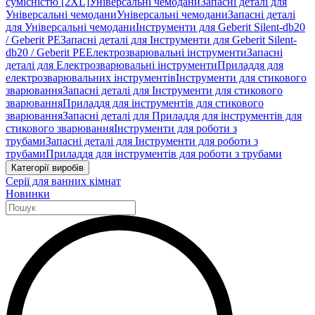
сумісністю [2XL]
Універсальні чемодани
Запасні деталі для
Універсальні чемодани
Універсальні чемодани
Запасні деталі
для Універсальні чемодани
Інструменти для Geberit Silent-db20
/ Geberit PE
Запасні деталі для Інструменти для Geberit Silent-
db20 / Geberit PE
Електрозварювальні інструменти
Запасні
деталі для Електрозварювальні інструменти
Приладдя для
електрозварювальних інструментів
Інструменти для стикового
зварювання
Запасні деталі для Інструменти для стикового
зварювання
Приладдя для інструментів для стикового
зварювання
Запасні деталі для Приладдя для інструментів для
стикового зварювання
Інструменти для роботи з
трубами
Запасні деталі для Інструменти для роботи з
трубами
Приладдя для інструментів для роботи з трубами
Категорії виробів
Серії для ванних кімнат
Новинки