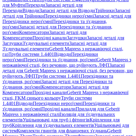
для Муфти
Переходи
Запасні деталі для
Переходи
Відводи
Запасні деталі для Відводи
Трійники
Запасні
деталі для Трійники
Перехідники нероз'ємні
Запасні деталі для
Перехідники нероз'ємні
Перехідники та з'єднання,
роз'ємні
Запасні деталі для Перехідники та з'єднання,
роз'ємні
Компенсатори
Запасні деталі для
Компенсатори
Прохідні канали
Заглушки
Запасні деталі для
Заглушки
З'єднувальні елементи
Запасні деталі для
З'єднувальні елементи
Geberit Mapress з нержавіючої сталі,
газ
Труби системи 1.4401
Відводи
Перехідники
нероз'ємні
Перехідники та з'єднання, роз'ємні
Geberit Mapress з
нержавіючої сталі, без речовин, що руйнують ЛФП
Запасні
деталі для Geberit Mapress з нержавіючої сталі, без речовин, що
руйнують ЛФП
Труби системи 1.4401
Перехідники та
з'єднання, роз'ємні
Запасні деталі для Перехідники та
з'єднання, роз'ємні
Компенсатори
Запасні деталі для
Компенсатори
Прохідні канали
Geberit Mapress з нержавіючої
сталі, FKM синього кольору
Труби системи
1.4401
Відводи
Перехідники нероз'ємні
Перехідники та
з'єднання, роз'ємні
Прохідні канали
Приладдя для Geberit
Mapress з нержавіючої сталі
Ізоляція для з'єднувальних
елементів
Ущільнювачі для труб і фітингів
Кріплення для
труб
Кріплення для з'єднувальних елементів
Ущільнювачі для
систем
Комплекти гвинтів для фланцевих з'єднань
Geberit