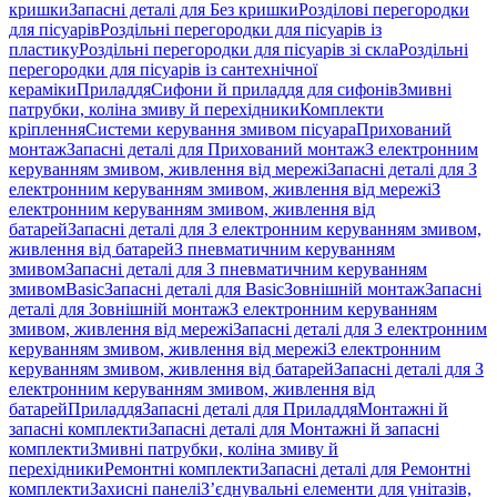
кришки
Запасні деталі для Без кришки
Розділові перегородки
для пісуарів
Роздільні перегородки для пісуарів із
пластику
Роздільні перегородки для пісуарів зі скла
Роздільні
перегородки для пісуарів із сантехнічної
кераміки
Приладдя
Сифони й приладдя для сифонів
Змивні
патрубки, коліна змиву й перехідники
Комплекти
кріплення
Системи керування змивом пісуара
Прихований
монтаж
Запасні деталі для Прихований монтаж
З електронним
керуванням змивом, живлення від мережі
Запасні деталі для З
електронним керуванням змивом, живлення від мережі
З
електронним керуванням змивом, живлення від
батарей
Запасні деталі для З електронним керуванням змивом,
живлення від батарей
З пневматичним керуванням
змивом
Запасні деталі для З пневматичним керуванням
змивом
Basic
Запасні деталі для Basic
Зовнішній монтаж
Запасні
деталі для Зовнішній монтаж
З електронним керуванням
змивом, живлення від мережі
Запасні деталі для З електронним
керуванням змивом, живлення від мережі
З електронним
керуванням змивом, живлення від батарей
Запасні деталі для З
електронним керуванням змивом, живлення від
батарей
Приладдя
Запасні деталі для Приладдя
Монтажні й
запасні комплекти
Запасні деталі для Монтажні й запасні
комплекти
Змивні патрубки, коліна змиву й
перехідники
Ремонтні комплекти
Запасні деталі для Ремонтні
комплекти
Захисні панелі
З’єднувальні елементи для унітазів,