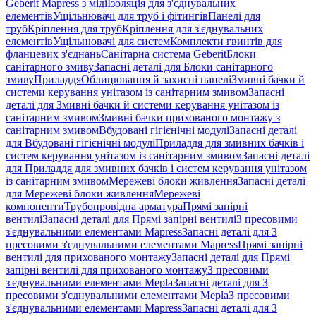
Geberit Mapress з міді
Ізоляція для з'єднувальних
елементів
Ущільнювачі для труб і фітингів
Панелі для
труб
Кріплення для труб
Кріплення для з'єднувальних
елементів
Ущільнювачі для систем
Комплекти гвинтів для
фланцевих з'єднань
Санітарна система Geberit
Блоки
санітарного змиву
Запасні деталі для Блоки санітарного
змиву
Приладдя
Облицювання й захисні панелі
Змивні бачки й
системи керування унітазом із санітарним змивом
Запасні
деталі для Змивні бачки й системи керування унітазом із
санітарним змивом
Змивні бачки прихованого монтажу з
санітарним змивом
Вбудовані гігієнічні модулі
Запасні деталі
для Вбудовані гігієнічні модулі
Приладдя для змивних бачків і
систем керування унітазом із санітарним змивом
Запасні деталі
для Приладдя для змивних бачків і систем керування унітазом
із санітарним змивом
Мережеві блоки живлення
Запасні деталі
для Мережеві блоки живлення
Мережеві
компоненти
Трубопровідна арматура
Прямі запірні
вентилі
Запасні деталі для Прямі запірні вентилі
З пресовими
з'єднувальними елементами Mapress
Запасні деталі для З
пресовими з'єднувальними елементами Mapress
Прямі запірні
вентилі для прихованого монтажу
Запасні деталі для Прямі
запірні вентилі для прихованого монтажу
З пресовими
з'єднувальними елементами Mepla
Запасні деталі для З
пресовими з'єднувальними елементами Mepla
З пресовими
з'єднувальними елементами Mapress
Запасні деталі для З