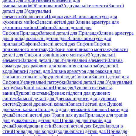
деталі для З’єднувальні елементи для
вмивальників
Облицювання
З’єднувальні елементи
Запасні
деталі для З’єднувальні
елементи
Ущільнення
Подовжувачі
Зливна арматура для
кухонних мийок
Запасні деталі для Зливна арматура для
кухонних мийок
Сифони
Запасні деталі для
Сифони
Приладдя
Запасні деталі для Приладдя
Зливна арматура
для приладів
Запасні деталі для Зливна арматура для
приладів
Сифони
Запасні деталі для Сифони
Сифони
прихованого монтажу
Сифони зовнішнього монтажу
Запасні
деталі для Сифони зовнішнього монтажу
З’єднувальні
елементи
Запасні деталі для З’єднувальні елементи
Зливна
арматура для раковин для зливання сильно забрудненої
води
Запасні деталі для Зливна арматура для раковин для
зливання сильно забрудненої води
Сифони
Запасні деталі для
Сифони
З’єднувальні патрубки
Запасні деталі для З’єднувальні
патрубки
Донні клапани
Приладдя
Душові системи та
ванни
Душові системи
Дренаж підлоги для душових
систем
Запасні деталі для Дренаж підлоги для душових
систем
Душові дренажні канали
Запасні деталі для Душові
дренажні канали
Приладдя для дренажних каналів
Трапи для
душа
Запасні деталі для Трапи для душа
Приладдя для трапів
для душа
Запасні деталі для Приладдя для трапів для
душа
Водовідводи в стіні
Запасні деталі для Водовідводи в
стіні
Приладдя для водовідводів
Запасні деталі для Приладдя