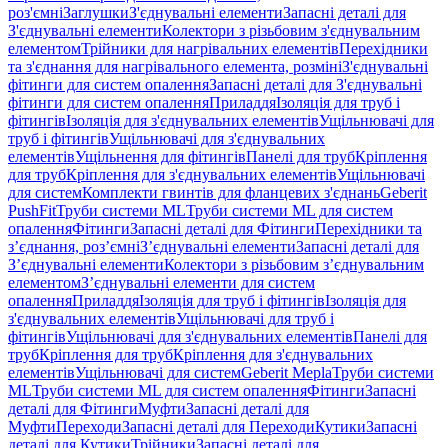
роз'ємні
Заглушки
З'єднувальні елементи
Запасні деталі для
З'єднувальні елементи
Колектори з різьбовим з'єднувальним
елементом
Трійники для нагрівальних елементів
Перехідники
та з'єднання для нагрівального елемента, розміні
З'єднувальні
фітинги для систем опалення
Запасні деталі для З'єднувальні
фітинги для систем опалення
Приладдя
Ізоляція для труб і
фітингів
Ізоляція для з'єднувальних елементів
Ущільнювачі для
труб і фітингів
Ущільнювачі для з'єднувальних
елементів
Ущільнення для фітингів
Панелі для труб
Кріплення
для труб
Кріплення для з'єднувальних елементів
Ущільнювачі
для систем
Комплекти гвинтів для фланцевих з'єднань
Geberit
PushFit
Труби системи ML
Труби системи ML для систем
опалення
Фітинги
Запасні деталі для Фітинги
Перехідники та
з’єднання, роз’ємні
З’єднувальні елементи
Запасні деталі для
З’єднувальні елементи
Колектори з різьбовим з’єднувальним
елементом
З’єднувальні елементи для систем
опалення
Приладдя
Ізоляція для труб і фітингів
Ізоляція для
з'єднувальних елементів
Ущільнювачі для труб і
фітингів
Ущільнювачі для з'єднувальних елементів
Панелі для
труб
Кріплення для труб
Кріплення для з'єднувальних
елементів
Ущільнювачі для систем
Geberit Mepla
Труби системи
ML
Труби системи ML для систем опалення
Фітинги
Запасні
деталі для Фітинги
Муфти
Запасні деталі для
Муфти
Переходи
Запасні деталі для Переходи
Кутики
Запасні
деталі для Кутики
Трійники
Запасні деталі для