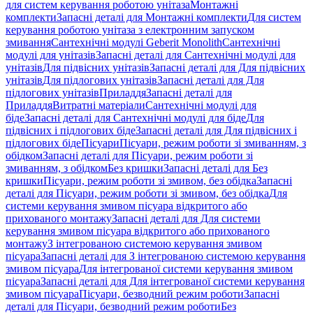
для систем керування роботою унітаза
Монтажні
комплекти
Запасні деталі для Монтажні комплекти
Для систем
керування роботою унітаза з електронним запуском
змивання
Сантехнічні модулі Geberit Monolith
Сантехнічні
модулі для унітазів
Запасні деталі для Сантехнічні модулі для
унітазів
Для підвісних унітазів
Запасні деталі для Для підвісних
унітазів
Для підлогових унітазів
Запасні деталі для Для
підлогових унітазів
Приладдя
Запасні деталі для
Приладдя
Витратні матеріали
Сантехнічні модулі для
біде
Запасні деталі для Сантехнічні модулі для біде
Для
підвісних і підлогових біде
Запасні деталі для Для підвісних і
підлогових біде
Пісуари
Пісуари, режим роботи зі змиванням, з
обідком
Запасні деталі для Пісуари, режим роботи зі
змиванням, з обідком
Без кришки
Запасні деталі для Без
кришки
Пісуари, режим роботи зі змивом, без обідка
Запасні
деталі для Пісуари, режим роботи зі змивом, без обідка
Для
системи керування змивом пісуара відкритого або
прихованого монтажу
Запасні деталі для Для системи
керування змивом пісуара відкритого або прихованого
монтажу
З інтегрованою системою керування змивом
пісуара
Запасні деталі для З інтегрованою системою керування
змивом пісуара
Для інтегрованої системи керування змивом
пісуара
Запасні деталі для Для інтегрованої системи керування
змивом пісуара
Пісуари, безводний режим роботи
Запасні
деталі для Пісуари, безводний режим роботи
Без