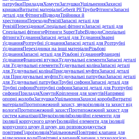
патрубки
Приладдя
Хомути
Заглушки
Ущільнення
Захисні
кришки
Витратні матеріали
Geberit PE
Труби
Фітинги
Запасні
деталі для Фітинги
Відводи
Трійники й
хрестовини
Переходи
Ревізії
Запасні деталі для
Ревізії
Перехідники
Спеціальні фітинги
Запасні деталі для
Спеціальні фітинги
Фітинги SuperTube
Відводи
Спеціальні
фітинги
З'єднання
Запасні деталі для З'єднання
Зварні
з'єднання
Розтрубні з'єднання
Запасні деталі для Розтрубні
з'єднання
Перехідники на інші матеріали
Різьбові
з'єднання
Запасні деталі для Різьбові з'єднання
Фланцеві
з'єднання
Фланцеві втулки
З'єднувальні елементи
Запасні деталі
для З'єднувальні елементи
З'єднувальні коліна
Запасні деталі
для З'єднувальні коліна
Приєднувальні муфти
Запасні деталі
для Приєднувальні муфти
З'єднувальні патрубки
Запасні деталі
для З'єднувальні патрубки
Трубні сифони
Запасні деталі для
Трубні сифони
Розтрубні сифони
Запасні деталі для Розтрубні
сифони
Приладдя
Хомути
Кріплення для хомутів
Напрямні
опорні жолоби
Заглушки
Ущільнення
Захисні короби
Витратні
матеріали
Протипожежний захист, звукоізоляція та захист від
вологи
Протипожежний захист
Протипожежний захист для
систем каналізації
Звукоізоляція
Ізоляційні елементи для
ізоляції корпусного шуму
Ізоляційні елементи для ізоляції
корпусного шуму й шуму, що розповсюджується
повітрям
Гідроізоляція
Ущільнювачі
Повітряні клапани для
відведення води
Повітряні клапани
Клапани з технологією