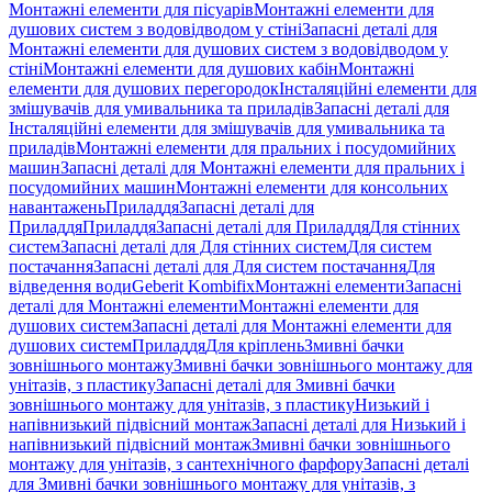
Монтажні елементи для пісуарів
Монтажні елементи для
душових систем з водовідводом у стіні
Запасні деталі для
Монтажні елементи для душових систем з водовідводом у
стіні
Монтажні елементи для душових кабін
Монтажні
елементи для душових перегородок
Інсталяційні елементи для
змішувачів для умивальника та приладів
Запасні деталі для
Інсталяційні елементи для змішувачів для умивальника та
приладів
Монтажні елементи для пральних і посудомийних
машин
Запасні деталі для Монтажні елементи для пральних і
посудомийних машин
Монтажні елементи для консольних
навантажень
Приладдя
Запасні деталі для
Приладдя
Приладдя
Запасні деталі для Приладдя
Для стінних
систем
Запасні деталі для Для стінних систем
Для систем
постачання
Запасні деталі для Для систем постачання
Для
відведення води
Geberit Kombifix
Монтажні елементи
Запасні
деталі для Монтажні елементи
Монтажні елементи для
душових систем
Запасні деталі для Монтажні елементи для
душових систем
Приладдя
Для кріплень
Змивні бачки
зовнішнього монтажу
Змивні бачки зовнішнього монтажу для
унітазів, з пластику
Запасні деталі для Змивні бачки
зовнішнього монтажу для унітазів, з пластику
Низький і
напівнизький підвісний монтаж
Запасні деталі для Низький і
напівнизький підвісний монтаж
Змивні бачки зовнішнього
монтажу для унітазів, з сантехнічного фарфору
Запасні деталі
для Змивні бачки зовнішнього монтажу для унітазів, з