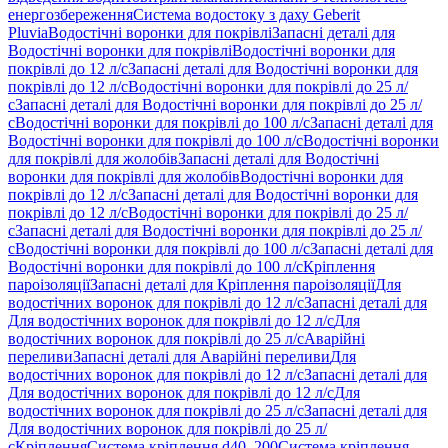
енергозбереження
Система водостоку з даху Geberit
Pluvia
Водостічні воронки для покрівлі
Запасні деталі для
Водостічні воронки для покрівлі
Водостічні воронки для
покрівлі до 12 л/с
Запасні деталі для Водостічні воронки для
покрівлі до 12 л/с
Водостічні воронки для покрівлі до 25 л/
с
Запасні деталі для Водостічні воронки для покрівлі до 25 л/
с
Водостічні воронки для покрівлі до 100 л/с
Запасні деталі для
Водостічні воронки для покрівлі до 100 л/с
Водостічні воронки
для покрівлі для жолобів
Запасні деталі для Водостічні
воронки для покрівлі для жолобів
Водостічні воронки для
покрівлі до 12 л/с
Запасні деталі для Водостічні воронки для
покрівлі до 12 л/с
Водостічні воронки для покрівлі до 25 л/
с
Запасні деталі для Водостічні воронки для покрівлі до 25 л/
с
Водостічні воронки для покрівлі до 100 л/с
Запасні деталі для
Водостічні воронки для покрівлі до 100 л/с
Кріплення
пароізоляції
Запасні деталі для Кріплення пароізоляції
Для
водостічних воронок для покрівлі до 12 л/с
Запасні деталі для
Для водостічних воронок для покрівлі до 12 л/с
Для
водостічних воронок для покрівлі до 25 л/с
Аварійні
переливи
Запасні деталі для Аварійні переливи
Для
водостічних воронок для покрівлі до 12 л/с
Запасні деталі для
Для водостічних воронок для покрівлі до 12 л/с
Для
водостічних воронок для покрівлі до 25 л/с
Запасні деталі для
Для водостічних воронок для покрівлі до 25 л/
с
Кріплення
Система кріплення d40–200
Система кріплення