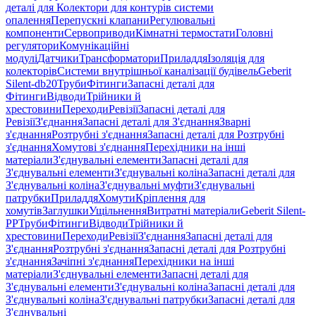
деталі для Колектори для контурів системи
опалення
Перепускні клапани
Регулювальні
компоненти
Сервоприводи
Кімнатні термостати
Головні
регулятори
Комунікаційні
модулі
Датчики
Трансформатори
Приладдя
Ізоляція для
колекторів
Системи внутрішньої каналізації будівель
Geberit
Silent-db20
Труби
Фітинги
Запасні деталі для
Фітинги
Відводи
Трійники й
хрестовини
Переходи
Ревізії
Запасні деталі для
Ревізії
З'єднання
Запасні деталі для З'єднання
Зварні
з'єднання
Розтрубні з'єднання
Запасні деталі для Розтрубні
з'єднання
Хомутові з'єднання
Перехідники на інші
матеріали
З'єднувальні елементи
Запасні деталі для
З'єднувальні елементи
З'єднувальні коліна
Запасні деталі для
З'єднувальні коліна
З'єднувальні муфти
З'єднувальні
патрубки
Приладдя
Хомути
Кріплення для
хомутів
Заглушки
Ущільнення
Витратні матеріали
Geberit Silent-
PP
Труби
Фітинги
Відводи
Трійники й
хрестовини
Переходи
Ревізії
З'єднання
Запасні деталі для
З'єднання
Розтрубні з'єднання
Запасні деталі для Розтрубні
з'єднання
Зачіпні з'єднання
Перехідники на інші
матеріали
З'єднувальні елементи
Запасні деталі для
З'єднувальні елементи
З'єднувальні коліна
Запасні деталі для
З'єднувальні коліна
З'єднувальні патрубки
Запасні деталі для
З'єднувальні