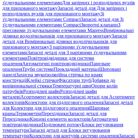
з'єднувальними елементами
Для запірних і розподільчих вузлів
для прихованого монтажу
Запасні деталі для Для запірних і
розподільчих вузлів для прихованого монтажу
Зі
з'єднувальними елементами Compact
Запасні деталі для Зі
з'єднувальними елементами Compact
Зворотні клапани
З
пресовими з'єднувальними елементами Mapress
Вимірювальні
ділянки водолічильників для прихованого монтажу
Запасні
деталі для Вимірювальні ділянки водолічильників для
прихованого монтажу
З нарізними з'єднувальними
елементами
Запасні деталі для З нарізними з'єднувальними
елементами
Повітровідвідники для системи
опалення
Автоматичні повітровідвідники
Панельне
опалення
Труби системи
Прокладний матеріал
Шиповані
панелі
Захисна звукоізоляційна стрічка по краях
конструкції
Клейкі стрічки
Фіксатори труб
Добавки до
вирівнювальної стяжки
Температурні шви
Опори колін
патрубків
Розподільчі шафи
Розподільчі шафи
металеві
Асортимент колекторів
Запасні деталі для Асортимент
колекторів
Колектори для підлогового опалення
Запасні деталі
для Колектори для підлогового опалення
Шаровые
краны
Термометри
Перехідники
Запасні деталі для
Перехідники
Кінцеві елементи колекторів
Автоматичні
повітровідвідники
Поділювачі потоку
Блоки регулювання
температури
Запасні деталі для Блоки регулювання
температури
Колектори для контурів системи опалення
Запасні