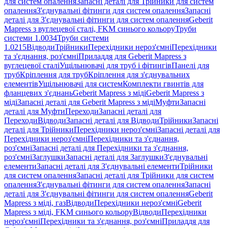
для систем опалення
Запасні деталі для Трійники для систем
опалення
З'єднувальні фітинги для систем опалення
Запасні
деталі для З'єднувальні фітинги для систем опалення
Geberit
Mapress з вуглецевої сталі, FKM синього кольору
Труби
системи 1.0034
Труби системи
1.0215
Відводи
Трійники
Перехідники нероз'ємні
Перехідники
та з'єднання, роз'ємні
Приладдя для Geberit Mapress з
вуглецевої сталі
Ущільнювачі для труб і фітингів
Панелі для
труб
Кріплення для труб
Кріплення для з'єднувальних
елементів
Ущільнювачі для систем
Комплекти гвинтів для
фланцевих з'єднань
Geberit Mapress з міді
Geberit Mapress з
міді
Запасні деталі для Geberit Mapress з міді
Муфти
Запасні
деталі для Муфти
Переходи
Запасні деталі для
Переходи
Відводи
Запасні деталі для Відводи
Трійники
Запасні
деталі для Трійники
Перехідники нероз'ємні
Запасні деталі для
Перехідники нероз'ємні
Перехідники та з'єднання,
роз'ємні
Запасні деталі для Перехідники та з'єднання,
роз'ємні
Заглушки
Запасні деталі для Заглушки
З'єднувальні
елементи
Запасні деталі для З'єднувальні елементи
Трійники
для систем опалення
Запасні деталі для Трійники для систем
опалення
З'єднувальні фітинги для систем опалення
Запасні
деталі для З'єднувальні фітинги для систем опалення
Geberit
Mapress з міді, газ
Відводи
Перехідники нероз'ємні
Geberit
Mapress з міді, FKM синього кольору
Відводи
Перехідники
нероз'ємні
Перехідники та з'єднання, роз'ємні
Приладдя для