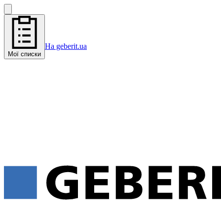
На geberit.ua
Мої списки