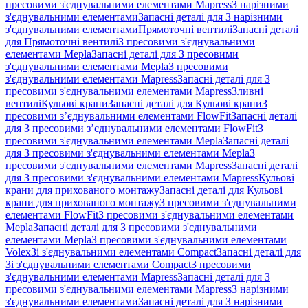
пресовими з'єднувальними елементами Mapress
З нарізними
з'єднувальними елементами
Запасні деталі для З нарізними
з'єднувальними елементами
Прямоточні вентилі
Запасні деталі
для Прямоточні вентилі
З пресовими з'єднувальними
елементами Mepla
Запасні деталі для З пресовими
з'єднувальними елементами Mepla
З пресовими
з'єднувальними елементами Mapress
Запасні деталі для З
пресовими з'єднувальними елементами Mapress
Зливні
вентилі
Кульові крани
Запасні деталі для Кульові крани
З
пресовими з’єднувальними елементами FlowFit
Запасні деталі
для З пресовими з’єднувальними елементами FlowFit
З
пресовими з'єднувальними елементами Mepla
Запасні деталі
для З пресовими з'єднувальними елементами Mepla
З
пресовими з'єднувальними елементами Mapress
Запасні деталі
для З пресовими з'єднувальними елементами Mapress
Кульові
крани для прихованого монтажу
Запасні деталі для Кульові
крани для прихованого монтажу
З пресовими з'єднувальними
елементами FlowFit
З пресовими з'єднувальними елементами
Mepla
Запасні деталі для З пресовими з'єднувальними
елементами Mepla
З пресовими з'єднувальними елементами
Volex
Зі з'єднувальними елементами Compact
Запасні деталі для
Зі з'єднувальними елементами Compact
З пресовими
з'єднувальними елементами Mapress
Запасні деталі для З
пресовими з'єднувальними елементами Mapress
З нарізними
з'єднувальними елементами
Запасні деталі для З нарізними