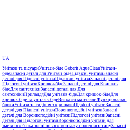
UA
Унітази та пісуари
Унітази-біде Geberit AquaClean
Унітази-
біде
Запасні деталі для Унітази-біде
Підвісні унітази
Запасні
деталі для Підвісні унітази
Підлогові унітази
Запасні деталі для
Підлогові унітази
Кришки-біде
Запасні деталі для Кришки-
біде
Для сантехніки
Запасні деталі для Для
сантехніки
Приладдя
Для унітазів-біде
Для кришок-біде
Для
кришок-біде та унітазів-біде
Витратні матеріали
Функціональні
блоки
Унітази та сидіння з кришкою
Підвісні унітази
Запасні
деталі для Підвісні унітази
Воронкоподібні унітази
Запасні
деталі для Воронкоподібні унітази
Підлогові унітази
Запасні
деталі для Підлогові унітази
Воронкоподібні унітази для
змивного бачка зовнішнього монтажу поличного типу
Запасні