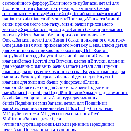
сантехнічного фарфору
Поличного типу
Запасні деталі для
Поличного типу
Змивні патрубки для змивних бачків
зовнішнього монтажу
Високий підвісний монтаж
Низький і
напівнизький підвісний монтаж
Приладдя
Манжети
Змивні
бачки прихованого монтажу
Змивні бачки прихованого
монтажу Sigma
Запасні деталі для Змивні бачки прихованого
монтажу Sigma
Змивні бачки прихованого монтажу
Omega
Запасні деталі для Змивні бачки прихованого монтажу
Omega
Змивні бачки прихованого монтажу Delta
Запасні деталі
для Змивні бачки прихованого монтажу Delta
Змивні
патрубки
Приладдя
Впускні та зливні клапани
Впускні
клапани
Запасні деталі для Впускні клапани
Впускні клапани
для керамічних змивних бачків
Запасні деталі для Впускні
клапани для керамічних змивних бачків
Впускні клапани для
змивних бачків універсальні
Запасні деталі для Впускні
клапани для змивних бачків універсальні
Зливні
клапани
Запасні деталі для Зливні клапани
Подвійний
змив
Запасні деталі для Подвійний змив
Арматура для змивних
бачкiв
Запасні деталі для Арматура для змивних
бачкiв
Подвійний змив
Запасні деталі для Подвійний
змив
Системи постачання
Geberit FlowFit
Труби системи
ML
Труби системи ML для систем опалення
Трубы
SL
Фітинги
Запасні деталі для
Фітинги
Муфти
Переходи
Відводи
Трійники
Перехідники
нероз’ємні
Перехідники та з'єднання,