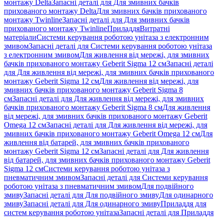
монтажу Delta
Запасні деталі для Для змивних бачків
прихованого монтажу Delta
Для змивних бачків прихованого
монтажу Twinline
Запасні деталі для Для змивних бачків
прихованого монтажу Twinline
Приладдя
Витратні
матеріали
Системи керування роботою унітаза з електронним
змивом
Запасні деталі для Системи керування роботою унітаза
з електронним змивом
Для живлення від мережі, для змивних
бачків прихованого монтажу Geberit Sigma 12 см
Запасні деталі
для Для живлення від мережі, для змивних бачків прихованого
монтажу Geberit Sigma 12 см
Для живлення від мережі, для
змивних бачків прихованого монтажу Geberit Sigma 8
см
Запасні деталі для Для живлення від мережі, для змивних
бачків прихованого монтажу Geberit Sigma 8 см
Для живлення
від мережі, для змивних бачків прихованого монтажу Geberit
Omega 12 см
Запасні деталі для Для живлення від мережі, для
змивних бачків прихованого монтажу Geberit Omega 12 см
Для
живлення від батарей, для змивних бачків прихованого
монтажу Geberit Sigma 12 см
Запасні деталі для Для живлення
від батарей, для змивних бачків прихованого монтажу Geberit
Sigma 12 см
Системи керування роботою унітаза з
пневматичним змивом
Запасні деталі для Системи керування
роботою унітаза з пневматичним змивом
Для подвійного
змиву
Запасні деталі для Для подвійного змиву
Для одинарного
змиву
Запасні деталі для Для одинарного змиву
Приладдя для
систем керування роботою унітаза
Запасні деталі для Приладдя