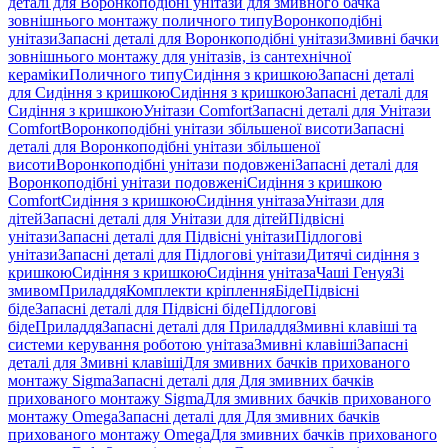
деталі для Воронкоподібні унітази для змивного бачка
зовнішнього монтажу поличного типу
Воронкоподібні
унітази
Запасні деталі для Воронкоподібні унітази
Змивні бачки
зовнішнього монтажу для унітазів, із сантехнічної
кераміки
Поличного типу
Сидіння з кришкою
Запасні деталі
для Сидіння з кришкою
Сидіння з кришкою
Запасні деталі для
Сидіння з кришкою
Унітази Comfort
Запасні деталі для Унітази
Comfort
Воронкоподібні унітази збільшеної висоти
Запасні
деталі для Воронкоподібні унітази збільшеної
висоти
Воронкоподібні унітази подовжені
Запасні деталі для
Воронкоподібні унітази подовжені
Сидіння з кришкою
Comfort
Сидіння з кришкою
Сидіння унітаза
Унітази для
дітей
Запасні деталі для Унітази для дітей
Підвісні
унітази
Запасні деталі для Підвісні унітази
Підлогові
унітази
Запасні деталі для Підлогові унітази
Дитячі сидіння з
кришкою
Сидіння з кришкою
Сидіння унітаза
Чаші Генуя
Зі
змивом
Приладдя
Комплекти кріплення
Біде
Підвісні
біде
Запасні деталі для Підвісні біде
Підлогові
біде
Приладдя
Запасні деталі для Приладдя
Змивні клавіші та
системи керування роботою унітаза
Змивні клавіші
Запасні
деталі для Змивні клавіші
Для змивних бачків прихованого
монтажу Sigma
Запасні деталі для Для змивних бачків
прихованого монтажу Sigma
Для змивних бачків прихованого
монтажу Omega
Запасні деталі для Для змивних бачків
прихованого монтажу Omega
Для змивних бачків прихованого