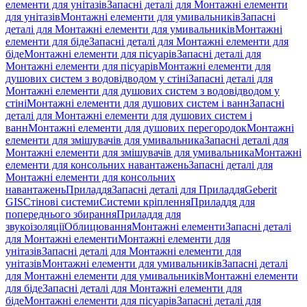
елементи для унітазів
Запасні деталі для Монтажні елементи
для унітазів
Монтажні елементи для умивальників
Запасні
деталі для Монтажні елементи для умивальників
Монтажні
елементи для біде
Запасні деталі для Монтажні елементи для
біде
Монтажні елементи для пісуарів
Запасні деталі для
Монтажні елементи для пісуарів
Монтажні елементи для
душових систем з водовідводом у стіні
Запасні деталі для
Монтажні елементи для душових систем з водовідводом у
стіні
Монтажні елементи для душових систем і ванн
Запасні
деталі для Монтажні елементи для душових систем і
ванн
Монтажні елементи для душових перегородок
Монтажні
елементи для змішувачів для умивальника
Запасні деталі для
Монтажні елементи для змішувачів для умивальника
Монтажні
елементи для консольних навантажень
Запасні деталі для
Монтажні елементи для консольних
навантажень
Приладдя
Запасні деталі для Приладдя
Geberit
GIS
Стінові системи
Системи кріплення
Приладдя для
попереднього збирання
Приладдя для
звукоізоляції
Облицювання
Монтажні елементи
Запасні деталі
для Монтажні елементи
Монтажні елементи для
унітазів
Запасні деталі для Монтажні елементи для
унітазів
Монтажні елементи для умивальників
Запасні деталі
для Монтажні елементи для умивальників
Монтажні елементи
для біде
Запасні деталі для Монтажні елементи для
біде
Монтажні елементи для пісуарів
Запасні деталі для