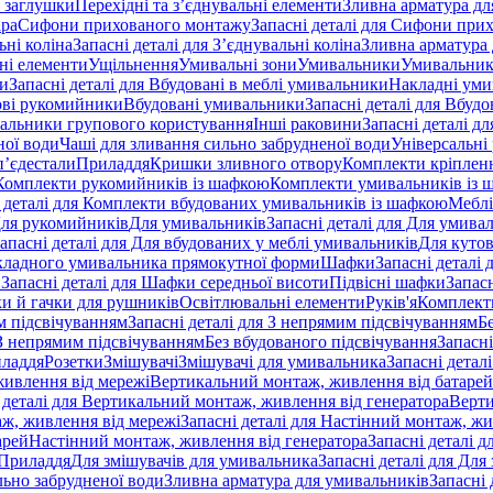
 заглушки
Перехідні та з’єднувальні елементи
Зливна арматура для
ара
Сифони прихованого монтажу
Запасні деталі для Сифони при
ьні коліна
Запасні деталі для З’єднувальні коліна
Зливна арматура 
ні елементи
Ущільнення
Умивальні зони
Умивальники
Умивальни
ки
Запасні деталі для Вбудовані в меблі умивальники
Накладні ум
ові рукомийники
Вбудовані умивальники
Запасні деталі для Вбуд
альники групового користування
Інші раковини
Запасні деталі д
ної води
Чаші для зливання сильно забрудненої води
Універсальні
п’єдестали
Приладдя
Кришки зливного отвору
Комплекти кріплен
я Комплекти рукомийників із шафкою
Комплекти умивальників із 
 деталі для Комплекти вбудованих умивальників із шафкою
Меблі
 Для рукомийників
Для умивальників
Запасні деталі для Для умива
апасні деталі для Для вбудованих у меблі умивальників
Для куто
кладного умивальника прямокутної форми
Шафки
Запасні деталі
и
Запасні деталі для Шафки середньої висоти
Підвісні шафки
Запасн
и й гачки для рушників
Освітлювальні елементи
Руків'я
Комплект
м підсвічуванням
Запасні деталі для З непрямим підсвічуванням
Б
 З непрямим підсвічуванням
Без вбудованого підсвічування
Запасні
иладдя
Розетки
Змішувачі
Змішувачі для умивальника
Запасні детал
живлення від мережі
Вертикальний монтаж, живлення від батарей
 деталі для Вертикальний монтаж, живлення від генератора
Верти
ж, живлення від мережі
Запасні деталі для Настінний монтаж, жи
арей
Настінний монтаж, живлення від генератора
Запасні деталі 
 Приладдя
Для змішувачів для умивальника
Запасні деталі для Для
льно забрудненої води
Зливна арматура для умивальників
Запасні 