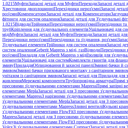
1.0215
Муфти
Запасні деталі для Муфти
Переходи
Запасні деталі
Хрестовини двоплощинні
Перехідники нероз'ємні
Запасні детал
роз'ємні
Компенсатори
Запасні деталі для Компенсатори
Заглушк
фітинги для систем опалення
Запасні деталі для З'єднувальні ф
1.0215
Відводи
Трійники
Перехідники нероз'ємні
Перехідники та 
труб
Кріплення для з'єднувальних елементів
Ущільнювачі для си
міді
Муфти
Запасні деталі для Муфти
Переходи
Запасні деталі дл
Перехідники нероз'ємні
Перехідники та з'єднання, роз'ємні
Запас
З'єднувальні елементи
Трійники для систем опалення
Запасні де
систем опалення
Geberit Mapress з міді, газ
Відводи
Перехідники н
роз'ємні
Приладдя для Geberit Mapress з міді
Ізоляція для з'єднув
елементів
Ущільнювачі для систем
Комплекти гвинтів для фланц
змиву
Приладдя
Облицювання й захисні панелі
Змивні бачки й с
змивом
Змивні бачки прихованого монтажу з санітарним змиво
унітазом із санітарним змивом
Запасні деталі для Приладдя для 
живлення
Мережеві компоненти
Трубопровідна арматура
Прямі з
пресовими з'єднувальними елементами Mapress
Прямі запірні в
елементами Mepla
Запасні деталі для З пресовими з'єднувальн
елементами Mapress
З нарізними з'єднувальними елементами
Зап
з'єднувальними елементами Mepla
Запасні деталі для З пресов
з'єднувальними елементами Mapress
Зливні вентилі
Кульові кра
з’єднувальними елементами FlowFit
З пресовими з'єднувальним
Mapress
Запасні деталі для З пресовими з'єднувальними елемен
з'єднувальними елементами FlowFit
З пресовими з'єднувальним
Volex
Зі з'єднувальними елементами Compact
Запасні деталі для