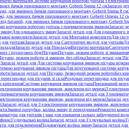
тратні матеріали
Системи керування роботою унітаза з електрон
ивних бачків прихованого монтажу Geberit Sigma 12 см
Запасні де
ежі, для змивних бачків прихованого монтажу Geberit Sigma 8 см
жі, для змивних бачків прихованого монтажу Geberit Omega 12 с
від батарей, для змивних бачків прихованого монтажу Geberit Si
ми керування роботою унітаза з пневматичним змивом
Запасні д
 змиву
Для одинарного змиву
Запасні деталі для Для одинарного 
ажні комплекти
Запасні деталі для Монтажні комплекти
Для сист
 для унітазів
Запасні деталі для Сантехнічні модулі для унітазів
Дл
риладдя
Запасні деталі для Приладдя
Витратні матеріали
Сантехніч
сних і підлогових біде
Пісуари
Пісуари, режим роботи зі змиванням
Пісуари, режим роботи зі змивом, без обідка
Запасні деталі для Пі
у
Запасні деталі для Для системи керування змивом пісуара відк
истемою керування змивом пісуара
Для інтегрованої системи керу
оботи
Запасні деталі для Пісуари, безводний режим роботи
Без кр
 перегородки для пісуарів зі скла
Роздільні перегородки для пісуар
 кріплення
Системи керування змивом пісуара
Прихований монт
 електронним керуванням змивом, живлення від мережі
З електрон
 пневматичним керуванням змивом
Запасні деталі для З пневма
лектронним керуванням змивом, живлення від мережі
Запасні де
й
Запасні деталі для З електронним керуванням змивом, живлення
екти
Змивні патрубки, коліна змиву й перехідники
Ремонтні компл
арматура для унітазів і чаш для зливання сильно забрудненої вод
ифони
З’єднувальні коліна
Запасні деталі для З’єднувальні коліна
З’
екти для підключення
Подовжувачі коліна змиву
Запасні деталі дл