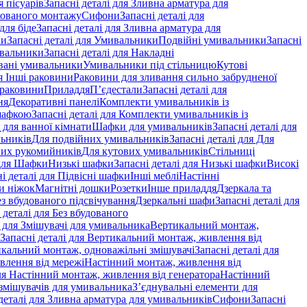
 пісуарів
Запасні деталі для Зливна арматура для
хованого монтажу
Сифони
Запасні деталі для
для біде
Запасні деталі для Зливна арматура для
ки
Запасні деталі для Умивальники
Подвійні умивальники
Запасні
ивальники
Запасні деталі для Накладні
овані умивальники
Умивальники під стільницю
Кутові
ля Інші раковини
Раковини для зливання сильно забрудненої
 раковини
Приладдя
П’єдестали
Запасні деталі для
ня
Декоративні панелі
Комплекти умивальників із
шафкою
Запасні деталі для Комплекти умивальників із
 для ванної кімнати
Шафки для умивальників
Запасні деталі для
льників
Для подвійних умивальників
Запасні деталі для Для
вих рукомийників
Для кутових умивальників
Стільниці
 для Шафки
Низькі шафки
Запасні деталі для Низькі шафки
Високі
і деталі для Підвісні шафки
Інші меблі
Настінні
и ніжок
Магнітні дошки
Розетки
Інше приладдя
Дзеркала та
ез вбудованого підсвічування
Дзеркальні шафи
Запасні деталі для
 деталі для Без вбудованого
і для Змішувачі для умивальника
Вертикальний монтаж,
Запасні деталі для Вертикальний монтаж, живлення від
кальний монтаж, одноважільні змішувачі
Запасні деталі для
влення від мережі
Настінний монтаж, живлення від
для Настінний монтаж, живлення від генератора
Настінний
 змішувачів для умивальника
З’єднувальні елементи для
деталі для Зливна арматура для умивальників
Сифони
Запасні