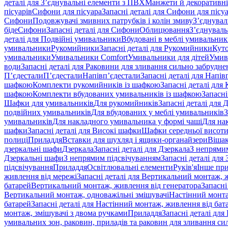
деталі для З’єднувальні елементи з ПВХ
Манжети й декоративні
пісуарів
Сифони для пісуара
Запасні деталі для Сифони для пісу
Сифони
Подовжувачі змивних патрубків і колін змиву
З’єднувал
біде
Сифони
Запасні деталі для Сифони
Облицювання
З’єднуваль
деталі для Подвійні умивальники
Вбудовані в меблі умивальни
умивальники
Рукомийники
Запасні деталі для Рукомийники
Кут
умивальники
Умивальники Comfort
Умивальники для дітей
Умив
води
Запасні деталі для Раковини для зливання сильно забрудне
П’єдестали
П’єдестали
Напівп’єдестали
Запасні деталі для Напів
шафкою
Комплекти рукомийників із шафкою
Запасні деталі дл
шафкою
Комплекти вбудованих умивальників із шафкою
Запасні
Шафки для умивальників
Для рукомийників
Запасні деталі для
подвійних умивальників
Для вбудованих у меблі умивальників
З
умивальників
Для накладного умивальника у формі чаші
Для на
шафки
Запасні деталі для Високі шафки
Шафки середньої висот
полиці
Приладдя
Вставки для шухляд і ящики-органайзери
Вішак
дзеркальні шафи
Дзеркала
Запасні деталі для Дзеркала
З непрями
Дзеркальні шафи
З непрямим підсвічуванням
Запасні деталі для
підсвічування
Приладдя
Освітлювальні елементи
Руків'я
Інше пр
живлення від мережі
Запасні деталі для Вертикальний монтаж, 
батарей
Вертикальний монтаж, живлення від генератора
Запасні
Вертикальний монтаж, одноважільні змішувачі
Настінний монта
батарей
Запасні деталі для Настінний монтаж, живлення від бат
монтаж, змішувачі з двома ручками
Приладдя
Запасні деталі для
умивальних зон, раковин, приладів та раковин для зливання си