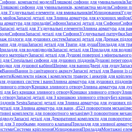
 Сифони, компактні моделі
Пляшкові сифони для умивальників
За
я Пляшкові сифони для умивальників, компактна модель
Сифони п
і для З’єднувальні елементи для вмивальників
Облицювання
З’єдн
их мийок
Запасні деталі для Зливна арматура для кухонних мийок
на арматура для приладів
Сифони
Запасні деталі для Сифони
Сифон
Запасні деталі для З’єднувальні елементи
Зливна арматура для ра
 води
Сифони
Запасні деталі для Сифони
З’єднувальні патрубки
Зап
наж підлоги для душових систем
Запасні деталі для Дренаж підл
рапи для душа
Запасні деталі для Трапи для душа
Приладдя для тра
риладдя для водовідводів
Запасні деталі для Приладдя для водов
ного матеріалу
Запасні деталі для Душові поверхні з мінерального
лі для Спеціальні сифони для душових піддонів
Душові перегород
ородки для душової кабіни
Ширми для ванни
Двері для душу
Запас
я
Ванни
Ванни із санітарного акрилу
Запасні деталі для Ванни із 
ементи
Комплекти ніжок і комплекти траверс і анкерів для кріплен
для душових систем і ванн
Зливна арматура для душових піддонів
зливного отвору
Кришки зливного отвору
Зливна арматура для ду
лі для Без кришки зливного отвору
Кришки зливного отвору
Злив
о отвору
Запасні деталі для З кришкою зливного отвору
Без кришк
ддонів Sestra
Запасні деталі для Зливна арматура для душових під
деталі для Зливна арматура для ванн, d52
З поворотним механізм
ативні комплекти для поворотного механізму
З поворотним механі
підводу
Запасні деталі для Декоративні комплекти для поворотног
алі для З пробками донного клапана
Приладдя для зливної армату
системи
Системи кріплення
Облицювання
Приладдя
Монтажні еле