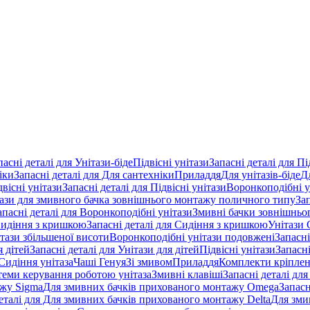
пасні деталі для Унітази-біде
Підвісні унітази
Запасні деталі для Пі
іки
Запасні деталі для Для сантехніки
Приладдя
Для унітазів-біде
Д
двісні унітази
Запасні деталі для Підвісні унітази
Воронкоподібні у
тази для змивного бачка зовнішнього монтажу поличного типу
За
апасні деталі для Воронкоподібні унітази
Змивні бачки зовнішньог
идіння з кришкою
Запасні деталі для Сидіння з кришкою
Унітази 
ітази збільшеної висоти
Воронкоподібні унітази подовжені
Запасні
я дітей
Запасні деталі для Унітази для дітей
Підвісні унітази
Запасні
Сидіння унітаза
Чаші Генуя
Зі змивом
Приладдя
Комплекти кріпле
стеми керування роботою унітаза
Змивні клавіші
Запасні деталі для
ажу Sigma
Для змивних бачків прихованого монтажу Omega
Запасн
деталі для Для змивних бачків прихованого монтажу Delta
Для зми