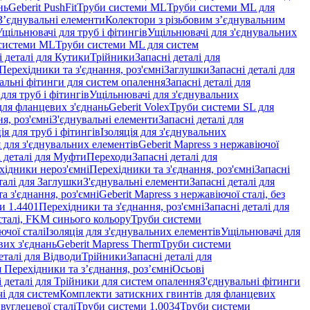
нь
Geberit PushFit
Труби системи ML
Труби системи ML для
 З’єднувальні елементи
Колектори з різьбовим з’єднувальним
Ущільнювачі для труб і фітингів
Ущільнювачі для з'єднувальних
системи ML
Труби системи ML для систем
і деталі для Кутики
Трійники
Запасні деталі для
 Перехідники та з'єднання, роз'ємні
Заглушки
Запасні деталі для
альні фітинги для систем опалення
Запасні деталі для
для труб і фітингів
Ущільнювачі для з'єднувальних
для фланцевих з'єднань
Geberit Volex
Труби системи SL для
я, роз'ємні
З'єднувальні елементи
Запасні деталі для
ія для труб і фітингів
Ізоляція для з'єднувальних
 для з'єднувальних елементів
Geberit Mapress з нержавіючої
і деталі для Муфти
Переходи
Запасні деталі для
ехідники нероз'ємні
Перехідники та з'єднання, роз'ємні
Запасні
талі для Заглушки
З'єднувальні елементи
Запасні деталі для
а з'єднання, роз'ємні
Geberit Mapress з нержавіючої сталі, без
и 1.4401
Перехідники та з'єднання, роз'ємні
Запасні деталі для
 сталі, FKM синього кольору
Труби системи
ючої сталі
Ізоляція для з'єднувальних елементів
Ущільнювачі для
вих з'єднань
Geberit Mapress Therm
Труби системи
еталі для Відводи
Трійники
Запасні деталі для
я Перехідники та з’єднання, роз’ємні
Осьові
і деталі для Трійники для систем опалення
З'єднувальні фітинги
і для систем
Комплекти затискних гвинтів для фланцевих
 вуглецевої сталі
Труби системи 1.0034
Труби системи