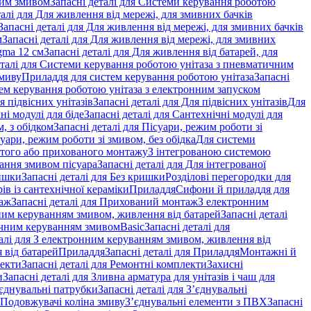
ним змивом
Запасні деталі для Системи керування роботою
талі для Для живлення від мережі, для змивних бачків
Запасні деталі для Для живлення від мережі, для змивних бачків
м
Запасні деталі для Для живлення від мережі, для змивних
gma 12 см
Запасні деталі для Для живлення від батарей, для
еталі для Системи керування роботою унітаза з пневматичним
змиву
Приладдя для систем керування роботою унітаза
Запасні
ем керування роботою унітаза з електронним запуском
я підвісних унітазів
Запасні деталі для Для підвісних унітазів
Для
ні модулі для біде
Запасні деталі для Сантехнічні модулі для
, з обідком
Запасні деталі для Пісуари, режим роботи зі
суари, режим роботи зі змивом, без обідка
Для системи
ритого або прихованого монтажу
З інтегрованою системою
вання змивом пісуара
Запасні деталі для Для інтегрованої
ишки
Запасні деталі для Без кришки
Розділові перегородки для
ів із сантехнічної кераміки
Приладдя
Сифони й приладдя для
аж
Запасні деталі для Прихований монтаж
З електронним
ним керуванням змивом, живлення від батарей
Запасні деталі
тичним керуванням змивом
Basic
Запасні деталі для
талі для З електронним керуванням змивом, живлення від
 від батарей
Приладдя
Запасні деталі для Приладдя
Монтажні й
екти
Запасні деталі для Ремонтні комплекти
Захисні
и
Запасні деталі для Зливна арматура для унітазів і чаш для
єднувальні патрубки
Запасні деталі для З’єднувальні
я Подовжувачі коліна змиву
З’єднувальні елементи з ПВХ
Запасні