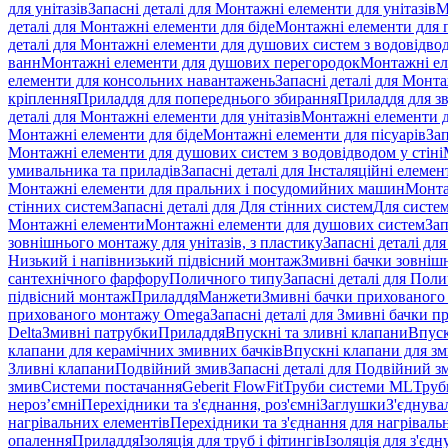
для унітазів
Запасні деталі для Монтажні елементи для унітазів
М
деталі для Монтажні елементи для біде
Монтажні елементи для п
деталі для Монтажні елементи для душових систем з водовідвод
ванн
Монтажні елементи для душових перегородок
Монтажні ел
елементи для консольних навантажень
Запасні деталі для Монт
кріплення
Приладдя для попереднього збирання
Приладдя для зв
деталі для Монтажні елементи для унітазів
Монтажні елементи д
Монтажні елементи для біде
Монтажні елементи для пісуарів
Зап
Монтажні елементи для душових систем з водовідводом у стіні
умивальника та приладів
Запасні деталі для Інсталяційні елеме
Монтажні елементи для пральних і посудомийних машин
Монта
стінних систем
Запасні деталі для Для стінних систем
Для систе
Монтажні елементи
Монтажні елементи для душових систем
Зап
зовнішнього монтажу для унітазів, з пластику
Запасні деталі дл
Низький і напівнизький підвісний монтаж
Змивні бачки зовнішн
сантехнічного фарфору
Поличного типу
Запасні деталі для Пол
підвісний монтаж
Приладдя
Манжети
Змивні бачки прихованого
прихованого монтажу Omega
Запасні деталі для Змивні бачки
Delta
Змивні патрубки
Приладдя
Впускні та зливні клапани
Впуск
клапани для керамічних змивних бачків
Впускні клапани для зм
Зливні клапани
Подвійний змив
Запасні деталі для Подвійний з
змив
Системи постачання
Geberit FlowFit
Труби системи ML
Труб
нероз’ємні
Перехідники та з'єднання, роз'ємні
Заглушки
З'єднува
нагрівальних елементів
Перехідники та з'єднання для нагрівальн
опалення
Приладдя
Ізоляція для труб і фітингів
Ізоляція для з'єд