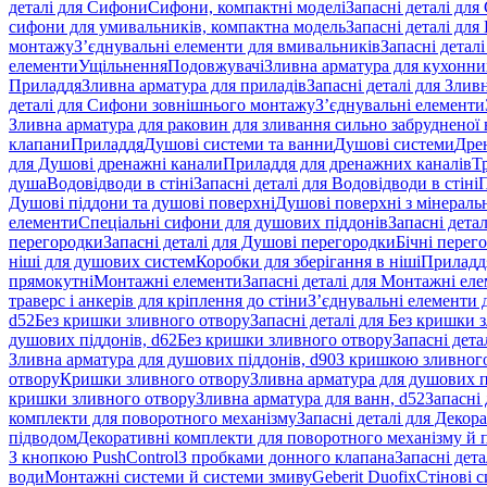
деталі для Сифони
Сифони, компактні моделі
Запасні деталі для
сифони для умивальників, компактна модель
Запасні деталі дл
монтажу
З’єднувальні елементи для вмивальників
Запасні детал
елементи
Ущільнення
Подовжувачі
Зливна арматура для кухонн
Приладдя
Зливна арматура для приладів
Запасні деталі для Злив
деталі для Сифони зовнішнього монтажу
З’єднувальні елементи
Зливна арматура для раковин для зливання сильно забрудненої
клапани
Приладдя
Душові системи та ванни
Душові системи
Дре
для Душові дренажні канали
Приладдя для дренажних каналів
Т
душа
Водовідводи в стіні
Запасні деталі для Водовідводи в стіні
П
Душові піддони та душові поверхні
Душові поверхні з мінераль
елементи
Спеціальні сифони для душових піддонів
Запасні дета
перегородки
Запасні деталі для Душові перегородки
Бічні перег
ніші для душових систем
Коробки для зберігання в ніші
Приладд
прямокутні
Монтажні елементи
Запасні деталі для Монтажні ел
траверс і анкерів для кріплення до стіни
З’єднувальні елементи 
d52
Без кришки зливного отвору
Запасні деталі для Без кришки 
душових піддонів, d62
Без кришки зливного отвору
Запасні дета
Зливна арматура для душових піддонів, d90
З кришкою зливног
отвору
Кришки зливного отвору
Зливна арматура для душових пі
кришки зливного отвору
Зливна арматура для ванн, d52
Запасні 
комплекти для поворотного механізму
Запасні деталі для Декор
підводом
Декоративні комплекти для поворотного механізму й 
З кнопкою PushControl
З пробками донного клапана
Запасні дет
води
Монтажні системи й системи змиву
Geberit Duofix
Стінові 