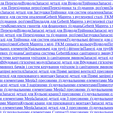
 для Переходи
Відводи
Запасні деталі для Відводи
Трійники
Запасні 
і для Перехідники нероз'ємні
Перехідники та з'єднання, роз'ємні
За
и
Запасні деталі для Заглушки
Трійники для систем опалення
Запас
ітинги для систем опалення
Geberit Mapress з вуглецевої сталі, FK
з'єднання, роз'ємні
Приладдя для Geberit Mapress з вуглецевої стал
стем
Комплекти гвинтів для фланцевих з'єднань
Geberit Mapress з 
я Переходи
Відводи
Запасні деталі для Відводи
Трійники
Запасні де
ні деталі для Перехідники та з'єднання, роз'ємні
Заглушки
Запасні
талі для Трійники для систем опалення
З'єднувальні фітинги для 
ероз'ємні
Geberit Mapress з міді, FKM синього кольору
Відводи
Пе
альних елементів
Ущільнювачі для труб і фітингів
Панелі для труб
К
евих з'єднань
Санітарна система Geberit
Блоки санітарного змиву
З
истеми керування унітазом із санітарним змивом
Запасні деталі д
м
Вбудовані гігієнічні модулі
Запасні деталі для Вбудовані гігієнічн
змивних бачків і систем керування унітазом із санітарним змивом
апірні вентилі
Запасні деталі для Прямі запірні вентилі
З пресовим
ентилі для прихованого монтажу
Запасні деталі для Прямі запірн
ими елементами Mepla
З пресовими з'єднувальними елементами Ma
асні деталі для З нарізними з'єднувальними елементами
Прямоточ
ими з'єднувальними елементами Mepla
З пресовими з'єднувальним
ни
Запасні деталі для Кульові крани
З пресовими з’єднувальними е
и елементами Mepla
Запасні деталі для З пресовими з'єднувальн
тами Mapress
Кульові крани для прихованого монтажу
Запасні дет
и елементами Mepla
Запасні деталі для З пресовими з'єднувальн
 Зі з'єднувальними елементами Compact
З пресовими з'єднувальни