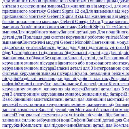
Для змивних бачків прихованого монтажу Twinline
Приладдя
Ви
унітаза з електронним змивом
Для живлення від мережі, для зм
прихованого монтажу Geberit Sigma 12 см
Для живлення від мер
прихованого монтажу Geberit Sigma 8 см
Для живлення від мере
бачків прихованого монтажу Geberit Omega 12 см
Для живлення 
змивних бачків прихованого монтажу Geberit Sigma 12 см
Систе
змивом
Для подвійного змиву
Запасні деталі для Для подвійного
деталі для Приладдя для систем керування роботою унітаза
Монт
змивання
Сантехнічні модулі Geberit Monolith
Сантехнічні модулі
підлогових унітазів
Запасні деталі для Для підлогових унітазів
П
біде
Для підвісних і підлогових біде
Запасні деталі для Для підві
змиванням, з обідком
Без кришки
Запасні деталі для Без кришки
керування змивом пісуара відкритого або прихованого монтаж
керування змивом пісуара
Запасні деталі для З інтегрованою с
системи керування змивом пісуара
Пісуари, безводний режим р
пісуарів
Роздільні перегородки для пісуарів із пластику
Роздільні
сифонів
Змивні патрубки, коліна змиву й перехідники
Комплекти
керуванням змивом, живлення від мережі
Запасні деталі для З
для З електронним керуванням змивом, живлення від батарей
З
Basic
Зовнішній монтаж
Запасні деталі для Зовнішній монтаж
З е
мережі
З електронним керуванням змивом, живлення від батаре
запасні комплекти
Запасні деталі для Монтажні й запасні компл
панелі
З’єднувальні елементи для унітазів, пісуарів і біде
Зливна 
зливання сильно забрудненої води
Сифони
Запасні деталі для С
патрубки
Комплекти для підключення
Запасні деталі для Компл