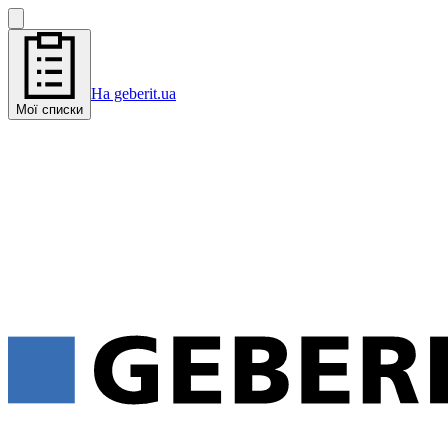
На geberit.ua
Мої списки