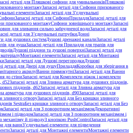
пасні деталі для Пляшкові сифони для умивальників
Пляшкові
рихованого монтажу
Запасні деталі для Сифони прихованого
увальні елементи
Запасні деталі для З’єднувальні
Сифони
Запасні деталі для Сифони
Приладдя
Запасні деталі для
и прихованого монтажу
Сифони зовнішнього монтажу
Запасні
ковин для зливання сильно забрудненої води
Запасні деталі для
асні деталі для З’єднувальні патрубки
Донні
оги для душових систем
Душові дренажні канали
Запасні деталі
пів для душа
Запасні деталі для Приладдя для трапів для
ідводів
Душові піддони та душові поверхні
Запасні деталі для
 матеріалу
Монтажні елементи
Запасні деталі для Монтажні
ки
Запасні деталі для Душові перегородки
Душові
ні деталі для Двері для душу
Приладдя
Коробки для зберігання в
санітарного акрилу
Ванни прямокутні
Запасні деталі для Ванни
ня до стіни
Запасні деталі для Комплекти ніжок і комплекти
, d52
Запасні деталі для Зливна арматура для душових піддонів,
шових піддонів, d62
Запасні деталі для Зливна арматура для
на арматура для душових піддонів, d90
Запасні деталі для
и зливного отвору
Запасні деталі для Без кришки зливного
донів Sestra
Без кришки зливного отвору
Запасні деталі для Без
ом
Запасні деталі для З поворотним механізмом
Декоративні
змом і підводом
Запасні деталі для З поворотним механізмом і
о механізму й підводу
З кнопкою PushControl
Запасні деталі для
ри для ванн
З’єднувальні елементи для підведення
менти
Запасні деталі для Монтажні елементи
Монтажні елементи