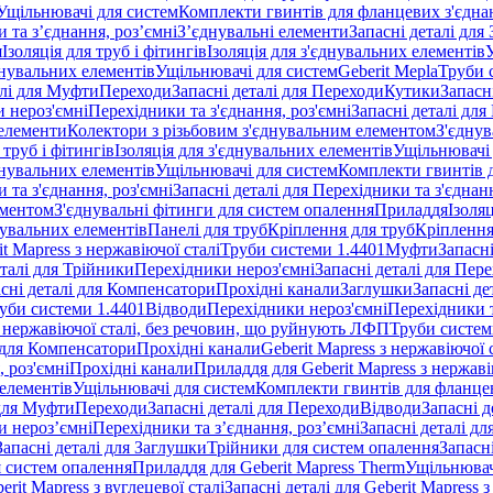
Ущільнювачі для систем
Комплекти гвинтів для фланцевих з'єдна
 та з’єднання, роз’ємні
З’єднувальні елементи
Запасні деталі для
я
Ізоляція для труб і фітингів
Ізоляція для з'єднувальних елементів
днувальних елементів
Ущільнювачі для систем
Geberit Mepla
Труби 
алі для Муфти
Переходи
Запасні деталі для Переходи
Кутики
Запасн
и нероз'ємні
Перехідники та з'єднання, роз'ємні
Запасні деталі для
 елементи
Колектори з різьбовим з'єднувальним елементом
З'єднув
 труб і фітингів
Ізоляція для з'єднувальних елементів
Ущільнювачі 
днувальних елементів
Ущільнювачі для систем
Комплекти гвинтів 
 та з'єднання, роз'ємні
Запасні деталі для Перехідники та з'єднанн
ементом
З'єднувальні фітинги для систем опалення
Приладдя
Ізоляц
нувальних елементів
Панелі для труб
Кріплення для труб
Кріплення
it Mapress з нержавіючої сталі
Труби системи 1.4401
Муфти
Запасн
еталі для Трійники
Перехідники нероз'ємні
Запасні деталі для Пер
сні деталі для Компенсатори
Прохідні канали
Заглушки
Запасні де
уби системи 1.4401
Відводи
Перехідники нероз'ємні
Перехідники т
 з нержавіючої сталі, без речовин, що руйнують ЛФП
Труби систем
і для Компенсатори
Прохідні канали
Geberit Mapress з нержавіючої
 роз'ємні
Прохідні канали
Приладдя для Geberit Mapress з нержаві
 елементів
Ущільнювачі для систем
Комплекти гвинтів для фланце
 для Муфти
Переходи
Запасні деталі для Переходи
Відводи
Запасні д
и нероз’ємні
Перехідники та з’єднання, роз’ємні
Запасні деталі дл
Запасні деталі для Заглушки
Трійники для систем опалення
Запасн
я систем опалення
Приладдя для Geberit Mapress Therm
Ущільнювач
erit Mapress з вуглецевої сталі
Запасні деталі для Geberit Mapress з