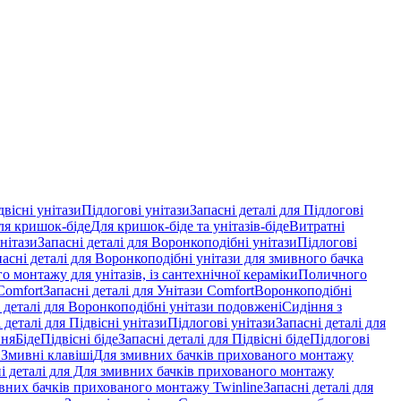
двісні унітази
Підлогові унітази
Запасні деталі для Підлогові
ля кришок-біде
Для кришок-біде та унітазів-біде
Витратні
нітази
Запасні деталі для Воронкоподібні унітази
Підлогові
пасні деталі для Воронкоподібні унітази для змивного бачка
о монтажу для унітазів, із сантехнічної кераміки
Поличного
Comfort
Запасні деталі для Унітази Comfort
Воронкоподібні
 деталі для Воронкоподібні унітази подовжені
Сидіння з
 деталі для Підвісні унітази
Підлогові унітази
Запасні деталі для
ння
Біде
Підвісні біде
Запасні деталі для Підвісні біде
Підлогові
 Змивні клавіші
Для змивних бачків прихованого монтажу
і деталі для Для змивних бачків прихованого монтажу
вних бачків прихованого монтажу Twinline
Запасні деталі для