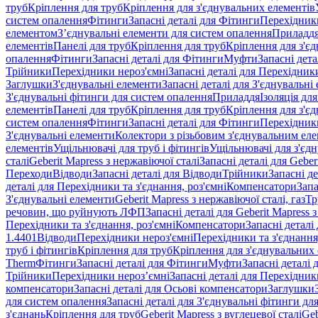
труб
Кріплення для труб
Кріплення для з'єднувальних елементів
систем опалення
Фітинги
Запасні деталі для Фітинги
Перехідники
елементом
З’єднувальні елементи для систем опалення
Приладд
елементів
Панелі для труб
Кріплення для труб
Кріплення для з'є
опалення
Фітинги
Запасні деталі для Фітинги
Муфти
Запасні дет
Трійники
Перехідники нероз'ємні
Запасні деталі для Перехідник
Заглушки
З'єднувальні елементи
Запасні деталі для З'єднувальні
З'єднувальні фітинги для систем опалення
Приладдя
Ізоляція для
елементів
Панелі для труб
Кріплення для труб
Кріплення для з'є
систем опалення
Фітинги
Запасні деталі для Фітинги
Перехідники
З'єднувальні елементи
Колектори з різьбовим з'єднувальним ел
елементів
Ущільнювачі для труб і фітингів
Ущільнювачі для з'єд
сталі
Geberit Mapress з нержавіючої сталі
Запасні деталі для Geber
Переходи
Відводи
Запасні деталі для Відводи
Трійники
Запасні д
деталі для Перехідники та з'єднання, роз'ємні
Компенсатори
Запа
З'єднувальні елементи
Geberit Mapress з нержавіючої сталі, газ
Тр
речовин, що руйнують ЛФП
Запасні деталі для Geberit Mapress
Перехідники та з'єднання, роз'ємні
Компенсатори
Запасні детал
1.4401
Відводи
Перехідники нероз'ємні
Перехідники та з'єднання,
труб і фітингів
Кріплення для труб
Кріплення для з'єднувальних
Therm
Фітинги
Запасні деталі для Фітинги
Муфти
Запасні деталі
Трійники
Перехідники нероз’ємні
Запасні деталі для Перехідник
компенсатори
Запасні деталі для Осьові компенсатори
Заглушки
для систем опалення
Запасні деталі для З'єднувальні фітинги дл
з'єднань
Кріплення для труб
Geberit Mapress з вуглецевої сталі
Geb