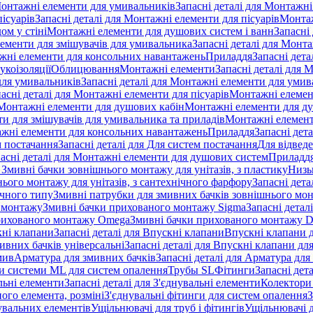
онтажні елементи для умивальників
Запасні деталі для Монтажн
ісуарів
Запасні деталі для Монтажні елементи для пісуарів
Монтаж
ом у стіні
Монтажні елементи для душових систем і ванн
Запасні
ементи для змішувачів для умивальника
Запасні деталі для Монт
ажні елементи для консольних навантажень
Приладдя
Запасні дета
укоізоляції
Облицювання
Монтажні елементи
Запасні деталі для 
ля умивальників
Запасні деталі для Монтажні елементи для умив
асні деталі для Монтажні елементи для пісуарів
Монтажні елемент
Монтажні елементи для душових кабін
Монтажні елементи для д
нти для змішувачів для умивальника та приладів
Монтажні елемент
жні елементи для консольних навантажень
Приладдя
Запасні дет
м постачання
Запасні деталі для Для систем постачання
Для відвед
асні деталі для Монтажні елементи для душових систем
Приладд
я Змивні бачки зовнішнього монтажу для унітазів, з пластику
Низь
ього монтажу для унітазів, з сантехнічного фарфору
Запасні дета
ичного типу
Змивні патрубки для змивних бачків зовнішнього мо
 монтажу
Змивні бачки прихованого монтажу Sigma
Запасні детал
 прихованого монтажу Omega
Змивні бачки прихованого монтажу D
ні клапани
Запасні деталі для Впускні клапани
Впускні клапани д
ивних бачків універсальні
Запасні деталі для Впускні клапани дл
мив
Арматура для змивних бачкiв
Запасні деталі для Арматура для
и системи ML для систем опалення
Трубы SL
Фітинги
Запасні дет
льні елементи
Запасні деталі для З'єднувальні елементи
Колектори 
ого елемента, розміні
З'єднувальні фітинги для систем опалення
З
нувальних елементів
Ущільнювачі для труб і фітингів
Ущільнювачі д