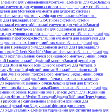
і елементи для умивальників
Монтажні елементи для біде
Запасні
ні елементи для душових систем з водовідводом у стіні
Запасні
 деталі для Монтажні елементи для душових систем і
ажні елементи для змішувачів для умивальника
Монтажні
лі для Приладдя
Geberit GIS
Стінові системи
Системи
Монтажні елементи
Монтажні елементи для унітазів
Запасні
альників
Монтажні елементи для біде
Запасні деталі для
и для душових систем з водовідводом у стіні
Запасні деталі для
ушових перегородок
Інсталяційні елементи для змішувачів для
и для пральних і посудомийних машин
Запасні деталі для
алі для Приладдя
Приладдя
Запасні деталі для Приладдя
Для
ення води
Geberit Kombifix
Монтажні елементи
Запасні деталі для
я
Для кріплень
Змивні бачки зовнішнього монтажу
Змивні бачки
кий і напівнизький підвісний монтаж
Запасні деталі для
лі для Змивні бачки зовнішнього монтажу для унітазів, з
нтажу
Високий підвісний монтаж
Низький і напівнизький
і для Змивні бачки прихованого монтажу Sigma
Змивні бачки
elta
Запасні деталі для Змивні бачки прихованого монтажу
ля керамічних змивних бачків
Запасні деталі для Впускні
я змивних бачків універсальні
Зливні клапани
Запасні деталі для
 змивних бачкiв
Подвійний змив
Запасні деталі для Подвійний
алі для Фітинги
Муфти
Переходи
Відводи
Трійники
Перехідники
з різьбовим з'єднувальним елементом
Трійники для
апасні деталі для З'єднувальні фітинги для систем
ля з'єднувальних елементів
Ущільнення для фітингів
Панелі для