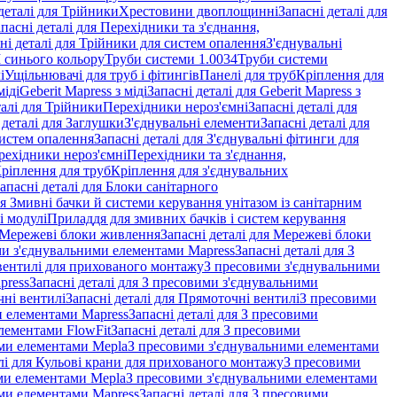
деталі для Трійники
Хрестовини двоплощинні
Запасні деталі для
пасні деталі для Перехідники та з'єднання,
ні деталі для Трійники для систем опалення
З'єднувальні
M синього кольору
Труби системи 1.0034
Труби системи
і
Ущільнювачі для труб і фітингів
Панелі для труб
Кріплення для
міді
Geberit Mapress з міді
Запасні деталі для Geberit Mapress з
талі для Трійники
Перехідники нероз'ємні
Запасні деталі для
 деталі для Заглушки
З'єднувальні елементи
Запасні деталі для
систем опалення
Запасні деталі для З'єднувальні фітинги для
рехідники нероз'ємні
Перехідники та з'єднання,
ріплення для труб
Кріплення для з'єднувальних
апасні деталі для Блоки санітарного
ля Змивні бачки й системи керування унітазом із санітарним
і модулі
Приладдя для змивних бачків і систем керування
Мережеві блоки живлення
Запасні деталі для Мережеві блоки
и з'єднувальними елементами Mapress
Запасні деталі для З
і вентилі для прихованого монтажу
З пресовими з'єднувальними
press
Запасні деталі для З пресовими з'єднувальними
ні вентилі
Запасні деталі для Прямоточні вентилі
З пресовими
и елементами Mapress
Запасні деталі для З пресовими
лементами FlowFit
Запасні деталі для З пресовими
ими елементами Mepla
З пресовими з'єднувальними елементами
алі для Кульові крани для прихованого монтажу
З пресовими
ими елементами Mepla
З пресовими з'єднувальними елементами
ми елементами Mapress
Запасні деталі для З пресовими