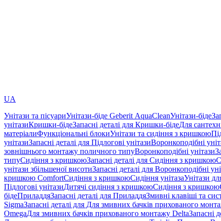
UA
Унітази та пісуари
Унітази-біде Geberit AquaClean
Унітази-біде
За
унітази
Кришки-біде
Запасні деталі для Кришки-біде
Для сантехн
матеріали
Функціональні блоки
Унітази та сидіння з кришкою
Пі
унітази
Запасні деталі для Підлогові унітази
Воронкоподібні уні
зовнішнього монтажу поличного типу
Воронкоподібні унітази
З
типу
Сидіння з кришкою
Запасні деталі для Сидіння з кришкою
С
унітази збільшеної висоти
Запасні деталі для Воронкоподібні ун
кришкою Comfort
Сидіння з кришкою
Сидіння унітаза
Унітази дл
Підлогові унітази
Дитячі сидіння з кришкою
Сидіння з кришкою
біде
Приладдя
Запасні деталі для Приладдя
Змивні клавіші та си
Sigma
Запасні деталі для Для змивних бачків прихованого монт
Omega
Для змивних бачків прихованого монтажу Delta
Запасні 