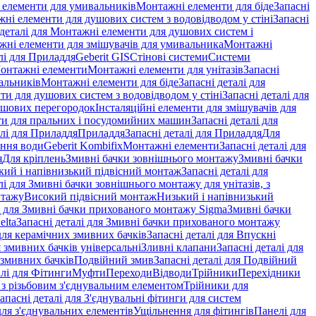
і елементи для умивальників
Монтажні елементи для біде
Запасні
ні елементи для душових систем з водовідводом у стіні
Запасні
 деталі для Монтажні елементи для душових систем і
ажні елементи для змішувачів для умивальника
Монтажні
лі для Приладдя
Geberit GIS
Стінові системи
Системи
Монтажні елементи
Монтажні елементи для унітазів
Запасні
альників
Монтажні елементи для біде
Запасні деталі для
и для душових систем з водовідводом у стіні
Запасні деталі для
ушових перегородок
Інсталяційні елементи для змішувачів для
и для пральних і посудомийних машин
Запасні деталі для
алі для Приладдя
Приладдя
Запасні деталі для Приладдя
Для
ення води
Geberit Kombifix
Монтажні елементи
Запасні деталі для
я
Для кріплень
Змивні бачки зовнішнього монтажу
Змивні бачки
кий і напівнизький підвісний монтаж
Запасні деталі для
лі для Змивні бачки зовнішнього монтажу для унітазів, з
нтажу
Високий підвісний монтаж
Низький і напівнизький
і для Змивні бачки прихованого монтажу Sigma
Змивні бачки
elta
Запасні деталі для Змивні бачки прихованого монтажу
ля керамічних змивних бачків
Запасні деталі для Впускні
я змивних бачків універсальні
Зливні клапани
Запасні деталі для
 змивних бачкiв
Подвійний змив
Запасні деталі для Подвійний
алі для Фітинги
Муфти
Переходи
Відводи
Трійники
Перехідники
з різьбовим з'єднувальним елементом
Трійники для
апасні деталі для З'єднувальні фітинги для систем
ля з'єднувальних елементів
Ущільнення для фітингів
Панелі для