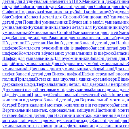
деталі для З’єднувальні елементи з ПВХ
Манжети й декоративні
пісуарів
Сифони для пісуара
Запасні деталі для Сифони для пісу
Сифони
Подовжувачі змивних патрубків і колін змиву
З’єднувал
біде
Сифони
Запасні деталі для Сифони
Облицювання
З’єднуваль
деталі для Подвійні умивальники
Вбудовані в меблі умивальни
умивальники
Рукомийники
Запасні деталі для Рукомийники
Кут
умивальники
Умивальники Comfort
Умивальники для дітей
Умив
води
Запасні деталі для Раковини для зливання сильно забрудне
П’єдестали
П’єдестали
Напівп’єдестали
Запасні деталі для Напів
шафкою
Комплекти рукомийників із шафкою
Запасні деталі дл
шафкою
Комплекти вбудованих умивальників із шафкою
Запасні
Шафки для умивальників
Для рукомийників
Запасні деталі для
подвійних умивальників
Для вбудованих у меблі умивальників
З
умивальників
Для накладного умивальника у формі чаші
Для на
шафки
Запасні деталі для Високі шафки
Шафки середньої висот
полиці
Приладдя
Вставки для шухляд і ящики-органайзери
Вішак
дзеркальні шафи
Дзеркала
Запасні деталі для Дзеркала
З непрями
Дзеркальні шафи
З непрямим підсвічуванням
Запасні деталі для
підсвічування
Приладдя
Освітлювальні елементи
Руків'я
Інше пр
живлення від мережі
Запасні деталі для Вертикальний монтаж, 
батарей
Вертикальний монтаж, живлення від генератора
Запасні
Вертикальний монтаж, одноважільні змішувачі
Настінний монта
батарей
Запасні деталі для Настінний монтаж, живлення від бат
монтаж, змішувачі з двома ручками
Приладдя
Запасні деталі для
умивальних зон, раковин, приладів та раковин для зливання си