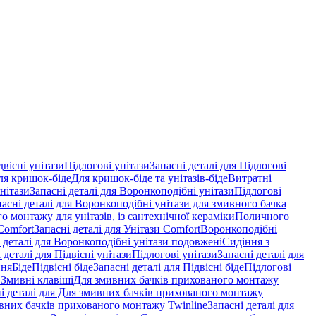
двісні унітази
Підлогові унітази
Запасні деталі для Підлогові
ля кришок-біде
Для кришок-біде та унітазів-біде
Витратні
нітази
Запасні деталі для Воронкоподібні унітази
Підлогові
пасні деталі для Воронкоподібні унітази для змивного бачка
о монтажу для унітазів, із сантехнічної кераміки
Поличного
Comfort
Запасні деталі для Унітази Comfort
Воронкоподібні
 деталі для Воронкоподібні унітази подовжені
Сидіння з
 деталі для Підвісні унітази
Підлогові унітази
Запасні деталі для
ння
Біде
Підвісні біде
Запасні деталі для Підвісні біде
Підлогові
 Змивні клавіші
Для змивних бачків прихованого монтажу
і деталі для Для змивних бачків прихованого монтажу
вних бачків прихованого монтажу Twinline
Запасні деталі для