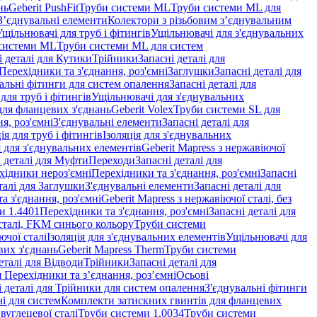
нь
Geberit PushFit
Труби системи ML
Труби системи ML для
 З’єднувальні елементи
Колектори з різьбовим з’єднувальним
Ущільнювачі для труб і фітингів
Ущільнювачі для з'єднувальних
системи ML
Труби системи ML для систем
і деталі для Кутики
Трійники
Запасні деталі для
 Перехідники та з'єднання, роз'ємні
Заглушки
Запасні деталі для
альні фітинги для систем опалення
Запасні деталі для
для труб і фітингів
Ущільнювачі для з'єднувальних
для фланцевих з'єднань
Geberit Volex
Труби системи SL для
я, роз'ємні
З'єднувальні елементи
Запасні деталі для
ія для труб і фітингів
Ізоляція для з'єднувальних
 для з'єднувальних елементів
Geberit Mapress з нержавіючої
і деталі для Муфти
Переходи
Запасні деталі для
ехідники нероз'ємні
Перехідники та з'єднання, роз'ємні
Запасні
талі для Заглушки
З'єднувальні елементи
Запасні деталі для
а з'єднання, роз'ємні
Geberit Mapress з нержавіючої сталі, без
и 1.4401
Перехідники та з'єднання, роз'ємні
Запасні деталі для
 сталі, FKM синього кольору
Труби системи
ючої сталі
Ізоляція для з'єднувальних елементів
Ущільнювачі для
вих з'єднань
Geberit Mapress Therm
Труби системи
еталі для Відводи
Трійники
Запасні деталі для
я Перехідники та з’єднання, роз’ємні
Осьові
і деталі для Трійники для систем опалення
З'єднувальні фітинги
і для систем
Комплекти затискних гвинтів для фланцевих
 вуглецевої сталі
Труби системи 1.0034
Труби системи