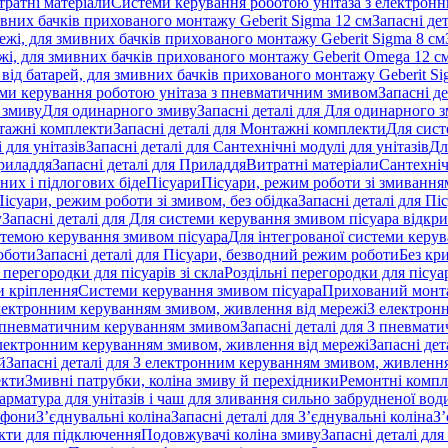
тратні матеріали
Системи керування роботою унітаза з електрон
ивних бачків прихованого монтажу Geberit Sigma 12 см
Запасні де
ежі, для змивних бачків прихованого монтажу Geberit Sigma 8 см
жі, для змивних бачків прихованого монтажу Geberit Omega 12 с
від батарей, для змивних бачків прихованого монтажу Geberit Si
ми керування роботою унітаза з пневматичним змивом
Запасні д
 змиву
Для одинарного змиву
Запасні деталі для Для одинарного 
ажні комплекти
Запасні деталі для Монтажні комплекти
Для сист
 для унітазів
Запасні деталі для Сантехнічні модулі для унітазів
Дл
риладдя
Запасні деталі для Приладдя
Витратні матеріали
Сантехніч
сних і підлогових біде
Пісуари
Пісуари, режим роботи зі змиванням
Пісуари, режим роботи зі змивом, без обідка
Запасні деталі для Пі
у
Запасні деталі для Для системи керування змивом пісуара відк
истемою керування змивом пісуара
Для інтегрованої системи керу
оботи
Запасні деталі для Пісуари, безводний режим роботи
Без кр
 перегородки для пісуарів зі скла
Роздільні перегородки для пісуар
 кріплення
Системи керування змивом пісуара
Прихований монт
 електронним керуванням змивом, живлення від мережі
З електрон
 пневматичним керуванням змивом
Запасні деталі для З пневма
лектронним керуванням змивом, живлення від мережі
Запасні де
й
Запасні деталі для З електронним керуванням змивом, живлення
екти
Змивні патрубки, коліна змиву й перехідники
Ремонтні компл
арматура для унітазів і чаш для зливання сильно забрудненої вод
ифони
З’єднувальні коліна
Запасні деталі для З’єднувальні коліна
З’
екти для підключення
Подовжувачі коліна змиву
Запасні деталі дл