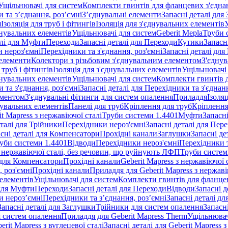
Ущільнювачі для систем
Комплекти гвинтів для фланцевих з'єдна
 та з’єднання, роз’ємні
З’єднувальні елементи
Запасні деталі для
я
Ізоляція для труб і фітингів
Ізоляція для з'єднувальних елементів
днувальних елементів
Ущільнювачі для систем
Geberit Mepla
Труби 
алі для Муфти
Переходи
Запасні деталі для Переходи
Кутики
Запасн
и нероз'ємні
Перехідники та з'єднання, роз'ємні
Запасні деталі для
 елементи
Колектори з різьбовим з'єднувальним елементом
З'єднув
 труб і фітингів
Ізоляція для з'єднувальних елементів
Ущільнювачі 
днувальних елементів
Ущільнювачі для систем
Комплекти гвинтів 
 та з'єднання, роз'ємні
Запасні деталі для Перехідники та з'єднанн
ементом
З'єднувальні фітинги для систем опалення
Приладдя
Ізоляц
нувальних елементів
Панелі для труб
Кріплення для труб
Кріплення
it Mapress з нержавіючої сталі
Труби системи 1.4401
Муфти
Запасн
еталі для Трійники
Перехідники нероз'ємні
Запасні деталі для Пер
сні деталі для Компенсатори
Прохідні канали
Заглушки
Запасні де
уби системи 1.4401
Відводи
Перехідники нероз'ємні
Перехідники т
 з нержавіючої сталі, без речовин, що руйнують ЛФП
Труби систем
і для Компенсатори
Прохідні канали
Geberit Mapress з нержавіючої
 роз'ємні
Прохідні канали
Приладдя для Geberit Mapress з нержаві
 елементів
Ущільнювачі для систем
Комплекти гвинтів для фланце
 для Муфти
Переходи
Запасні деталі для Переходи
Відводи
Запасні д
и нероз’ємні
Перехідники та з’єднання, роз’ємні
Запасні деталі дл
Запасні деталі для Заглушки
Трійники для систем опалення
Запасн
я систем опалення
Приладдя для Geberit Mapress Therm
Ущільнювач
erit Mapress з вуглецевої сталі
Запасні деталі для Geberit Mapress з