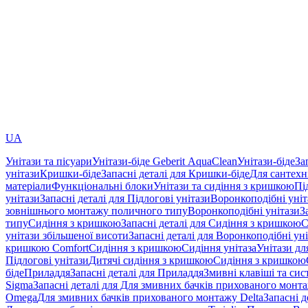
UA
Унітази та пісуари
Унітази-біде Geberit AquaClean
Унітази-біде
За
унітази
Кришки-біде
Запасні деталі для Кришки-біде
Для сантехн
матеріали
Функціональні блоки
Унітази та сидіння з кришкою
Пі
унітази
Запасні деталі для Підлогові унітази
Воронкоподібні уні
зовнішнього монтажу поличного типу
Воронкоподібні унітази
З
типу
Сидіння з кришкою
Запасні деталі для Сидіння з кришкою
С
унітази збільшеної висоти
Запасні деталі для Воронкоподібні ун
кришкою Comfort
Сидіння з кришкою
Сидіння унітаза
Унітази дл
Підлогові унітази
Дитячі сидіння з кришкою
Сидіння з кришкою
біде
Приладдя
Запасні деталі для Приладдя
Змивні клавіші та си
Sigma
Запасні деталі для Для змивних бачків прихованого монт
Omega
Для змивних бачків прихованого монтажу Delta
Запасні 