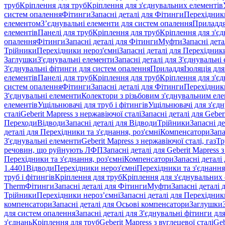
труб
Кріплення для труб
Кріплення для з'єднувальних елементів
систем опалення
Фітинги
Запасні деталі для Фітинги
Перехідники
елементом
З’єднувальні елементи для систем опалення
Приладд
елементів
Панелі для труб
Кріплення для труб
Кріплення для з'є
опалення
Фітинги
Запасні деталі для Фітинги
Муфти
Запасні дет
Трійники
Перехідники нероз'ємні
Запасні деталі для Перехідник
Заглушки
З'єднувальні елементи
Запасні деталі для З'єднувальні
З'єднувальні фітинги для систем опалення
Приладдя
Ізоляція для
елементів
Панелі для труб
Кріплення для труб
Кріплення для з'є
систем опалення
Фітинги
Запасні деталі для Фітинги
Перехідники
З'єднувальні елементи
Колектори з різьбовим з'єднувальним ел
елементів
Ущільнювачі для труб і фітингів
Ущільнювачі для з'єд
сталі
Geberit Mapress з нержавіючої сталі
Запасні деталі для Geber
Переходи
Відводи
Запасні деталі для Відводи
Трійники
Запасні д
деталі для Перехідники та з'єднання, роз'ємні
Компенсатори
Запа
З'єднувальні елементи
Geberit Mapress з нержавіючої сталі, газ
Тр
речовин, що руйнують ЛФП
Запасні деталі для Geberit Mapress
Перехідники та з'єднання, роз'ємні
Компенсатори
Запасні детал
1.4401
Відводи
Перехідники нероз'ємні
Перехідники та з'єднання,
труб і фітингів
Кріплення для труб
Кріплення для з'єднувальних
Therm
Фітинги
Запасні деталі для Фітинги
Муфти
Запасні деталі
Трійники
Перехідники нероз’ємні
Запасні деталі для Перехідник
компенсатори
Запасні деталі для Осьові компенсатори
Заглушки
для систем опалення
Запасні деталі для З'єднувальні фітинги дл
з'єднань
Кріплення для труб
Geberit Mapress з вуглецевої сталі
Geb