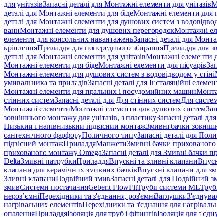
для унітазів
Запасні деталі для Монтажні елементи для унітазів
М
деталі для Монтажні елементи для біде
Монтажні елементи для п
деталі для Монтажні елементи для душових систем з водовідвод
ванн
Монтажні елементи для душових перегородок
Монтажні ел
елементи для консольних навантажень
Запасні деталі для Монт
кріплення
Приладдя для попереднього збирання
Приладдя для зв
деталі для Монтажні елементи для унітазів
Монтажні елементи д
Монтажні елементи для біде
Монтажні елементи для пісуарів
Зап
Монтажні елементи для душових систем з водовідводом у стіні
умивальника та приладів
Запасні деталі для Інсталяційні елеме
Монтажні елементи для пральних і посудомийних машин
Монта
стінних систем
Запасні деталі для Для стінних систем
Для систе
Монтажні елементи
Монтажні елементи для душових систем
Зап
зовнішнього монтажу для унітазів, з пластику
Запасні деталі дл
Низький і напівнизький підвісний монтаж
Змивні бачки зовнішн
сантехнічного фарфору
Поличного типу
Запасні деталі для Пол
підвісний монтаж
Приладдя
Манжети
Змивні бачки прихованого
прихованого монтажу Omega
Запасні деталі для Змивні бачки
Delta
Змивні патрубки
Приладдя
Впускні та зливні клапани
Впуск
клапани для керамічних змивних бачків
Впускні клапани для зм
Зливні клапани
Подвійний змив
Запасні деталі для Подвійний з
змив
Системи постачання
Geberit FlowFit
Труби системи ML
Труб
нероз’ємні
Перехідники та з'єднання, роз'ємні
Заглушки
З'єднува
нагрівальних елементів
Перехідники та з'єднання для нагрівальн
опалення
Приладдя
Ізоляція для труб і фітингів
Ізоляція для з'єд