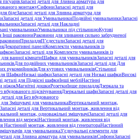
 пісуарів
Запасні деталі для Зливна арматура для
хованого монтажу
Сифони
Запасні деталі для
для біде
Запасні деталі для Зливна арматура для
ки
Запасні деталі для Умивальники
Подвійні умивальники
Запасні
ивальники
Запасні деталі для Накладні
овані умивальники
Умивальники під стільницю
Кутові
ля Інші раковини
Раковини для зливання сильно забрудненої
 раковини
Приладдя
П’єдестали
Запасні деталі для
ня
Декоративні панелі
Комплекти умивальників із
шафкою
Запасні деталі для Комплекти умивальників із
 для ванної кімнати
Шафки для умивальників
Запасні деталі для
льників
Для подвійних умивальників
Запасні деталі для Для
вих рукомийників
Для кутових умивальників
Стільниці
 для Шафки
Низькі шафки
Запасні деталі для Низькі шафки
Високі
і деталі для Підвісні шафки
Інші меблі
Настінні
и ніжок
Магнітні дошки
Розетки
Інше приладдя
Дзеркала та
ез вбудованого підсвічування
Дзеркальні шафи
Запасні деталі для
 деталі для Без вбудованого
і для Змішувачі для умивальника
Вертикальний монтаж,
Запасні деталі для Вертикальний монтаж, живлення від
кальний монтаж, одноважільні змішувачі
Запасні деталі для
влення від мережі
Настінний монтаж, живлення від
для Настінний монтаж, живлення від генератора
Настінний
 змішувачів для умивальника
З’єднувальні елементи для
деталі для Зливна арматура для умивальників
Сифони
Запасні