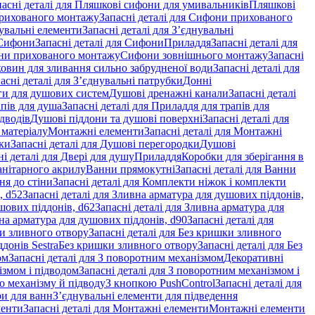
пасні деталі для Пляшкові сифони для умивальників
Пляшкові
рихованого монтажу
Запасні деталі для Сифони прихованого
увальні елементи
Запасні деталі для З’єднувальні
Сифони
Запасні деталі для Сифони
Приладдя
Запасні деталі для
и прихованого монтажу
Сифони зовнішнього монтажу
Запасні
ковин для зливання сильно забрудненої води
Запасні деталі для
асні деталі для З’єднувальні патрубки
Донні
оги для душових систем
Душові дренажні канали
Запасні деталі
пів для душа
Запасні деталі для Приладдя для трапів для
ідводів
Душові піддони та душові поверхні
Запасні деталі для
 матеріалу
Монтажні елементи
Запасні деталі для Монтажні
ки
Запасні деталі для Душові перегородки
Душові
ні деталі для Двері для душу
Приладдя
Коробки для зберігання в
санітарного акрилу
Ванни прямокутні
Запасні деталі для Ванни
ня до стіни
Запасні деталі для Комплекти ніжок і комплекти
, d52
Запасні деталі для Зливна арматура для душових піддонів,
шових піддонів, d62
Запасні деталі для Зливна арматура для
на арматура для душових піддонів, d90
Запасні деталі для
и зливного отвору
Запасні деталі для Без кришки зливного
донів Sestra
Без кришки зливного отвору
Запасні деталі для Без
ом
Запасні деталі для З поворотним механізмом
Декоративні
змом і підводом
Запасні деталі для З поворотним механізмом і
о механізму й підводу
З кнопкою PushControl
Запасні деталі для
ри для ванн
З’єднувальні елементи для підведення
менти
Запасні деталі для Монтажні елементи
Монтажні елементи