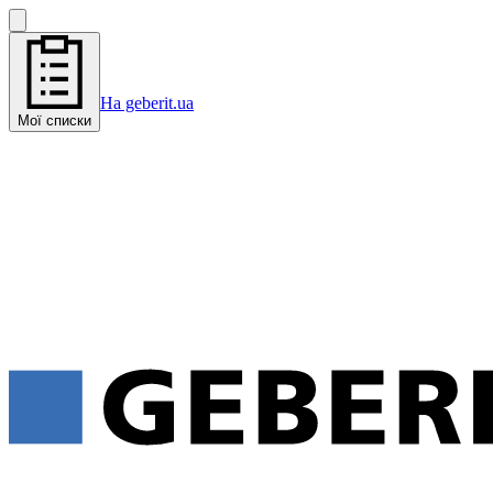
На geberit.ua
Мої списки