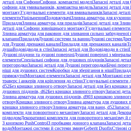
деталі для Сифони
Сифони, компактні моделі
Запасні деталі для
сифони для умивальників, компактна модель
Запасні деталі дл
монтажу
З’єднувальні елементи для вмивальників
Запасні детал
елементи
Ущільнення
Подовжувачі
Зливна арматура для кухонн
Приладдя
Зливна арматура для приладів
Запасні деталі для Злив
деталі для Сифони зовнішнього монтажу
З’єднувальні елементи
Зливна арматура для раковин для зливання сильно забрудненої
клапани
Приладдя
Душові системи та ванни
Душові системи
Дре
для Душові дренажні канали
Приладдя для дренажних каналів
Т
душа
Водовідводи в стіні
Запасні деталі для Водовідводи в стіні
П
Душові піддони та душові поверхні
Душові поверхні з мінераль
елементи
Спеціальні сифони для душових піддонів
Запасні дета
перегородки
Запасні деталі для Душові перегородки
Бічні перег
ніші для душових систем
Коробки для зберігання в ніші
Приладд
прямокутні
Монтажні елементи
Запасні деталі для Монтажні ел
траверс і анкерів для кріплення до стіни
З’єднувальні елементи 
d52
Без кришки зливного отвору
Запасні деталі для Без кришки 
душових піддонів, d62
Без кришки зливного отвору
Запасні дета
Зливна арматура для душових піддонів, d90
З кришкою зливног
отвору
Кришки зливного отвору
Зливна арматура для душових пі
кришки зливного отвору
Зливна арматура для ванн, d52
Запасні 
комплекти для поворотного механізму
Запасні деталі для Декор
підводом
Декоративні комплекти для поворотного механізму й 
З кнопкою PushControl
З пробками донного клапана
Запасні дет
води
Монтажні системи й системи змиву
Geberit Duofix
Стінові 