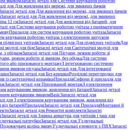
ним змивом
Запасні деталі для Системи керування роботою
талі для Для живлення від мережі, для змивних бачків
Запасні деталі для Для живлення від мережі, для змивних бачків
м
Запасні деталі для Для живлення від мережі, для змивних
gma 12 см
Запасні деталі для Для живлення від батарей, для
еталі для Системи керування роботою унітаза з пневматичним
змиву
Приладдя для систем керування роботою унітаза
Запасні
ем керування роботою унітаза з електронним запуском
я підвісних унітазів
Запасні деталі для Для підвісних унітазів
Для
ні модулі для біде
Запасні деталі для Сантехнічні модулі для
, з обідком
Запасні деталі для Пісуари, режим роботи зі
суари, режим роботи зі змивом, без обідка
Для системи
ритого або прихованого монтажу
З інтегрованою системою
вання змивом пісуара
Запасні деталі для Для інтегрованої
ишки
Запасні деталі для Без кришки
Розділові перегородки для
ів із сантехнічної кераміки
Приладдя
Сифони й приладдя для
аж
Запасні деталі для Прихований монтаж
З електронним
ним керуванням змивом, живлення від батарей
Запасні деталі
тичним керуванням змивом
Basic
Запасні деталі для
талі для З електронним керуванням змивом, живлення від
 від батарей
Приладдя
Запасні деталі для Приладдя
Монтажні й
екти
Запасні деталі для Ремонтні комплекти
Захисні
и
Запасні деталі для Зливна арматура для унітазів і чаш для
єднувальні патрубки
Запасні деталі для З’єднувальні
я Подовжувачі коліна змиву
З’єднувальні елементи з ПВХ
Запасні