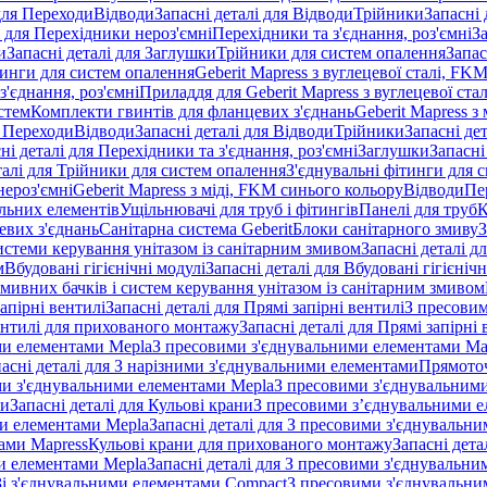
 для Переходи
Відводи
Запасні деталі для Відводи
Трійники
Запасні 
і для Перехідники нероз'ємні
Перехідники та з'єднання, роз'ємні
За
и
Запасні деталі для Заглушки
Трійники для систем опалення
Запас
ітинги для систем опалення
Geberit Mapress з вуглецевої сталі, FK
з'єднання, роз'ємні
Приладдя для Geberit Mapress з вуглецевої стал
стем
Комплекти гвинтів для фланцевих з'єднань
Geberit Mapress з 
я Переходи
Відводи
Запасні деталі для Відводи
Трійники
Запасні де
ні деталі для Перехідники та з'єднання, роз'ємні
Заглушки
Запасні
талі для Трійники для систем опалення
З'єднувальні фітинги для 
ероз'ємні
Geberit Mapress з міді, FKM синього кольору
Відводи
Пе
альних елементів
Ущільнювачі для труб і фітингів
Панелі для труб
К
евих з'єднань
Санітарна система Geberit
Блоки санітарного змиву
З
истеми керування унітазом із санітарним змивом
Запасні деталі д
м
Вбудовані гігієнічні модулі
Запасні деталі для Вбудовані гігієнічн
змивних бачків і систем керування унітазом із санітарним змивом
апірні вентилі
Запасні деталі для Прямі запірні вентилі
З пресовим
ентилі для прихованого монтажу
Запасні деталі для Прямі запірн
ими елементами Mepla
З пресовими з'єднувальними елементами Ma
асні деталі для З нарізними з'єднувальними елементами
Прямоточ
ими з'єднувальними елементами Mepla
З пресовими з'єднувальним
ни
Запасні деталі для Кульові крани
З пресовими з’єднувальними е
и елементами Mepla
Запасні деталі для З пресовими з'єднувальн
тами Mapress
Кульові крани для прихованого монтажу
Запасні дет
и елементами Mepla
Запасні деталі для З пресовими з'єднувальн
 Зі з'єднувальними елементами Compact
З пресовими з'єднувальни