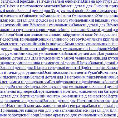
 заглушки
Перехідні та з’єднувальні елементи
Зливна арматура для
ара
Сифони прихованого монтажу
Запасні деталі для Сифони при
ьні коліна
Запасні деталі для З’єднувальні коліна
Зливна арматура 
ні елементи
Ущільнення
Умивальні зони
Умивальники
Умивальни
ки
Запасні деталі для Вбудовані в меблі умивальники
Накладні ум
ові рукомийники
Вбудовані умивальники
Запасні деталі для Вбуд
альники групового користування
Інші раковини
Запасні деталі д
ної води
Чаші для зливання сильно забрудненої води
Універсальні
п’єдестали
Приладдя
Кришки зливного отвору
Комплекти кріплен
я Комплекти рукомийників із шафкою
Комплекти умивальників із 
 деталі для Комплекти вбудованих умивальників із шафкою
Меблі
 Для рукомийників
Для умивальників
Запасні деталі для Для умива
апасні деталі для Для вбудованих у меблі умивальників
Для куто
кладного умивальника прямокутної форми
Шафки
Запасні деталі
и
Запасні деталі для Шафки середньої висоти
Підвісні шафки
Запасн
и й гачки для рушників
Освітлювальні елементи
Руків'я
Комплект
м підсвічуванням
Запасні деталі для З непрямим підсвічуванням
Б
 З непрямим підсвічуванням
Без вбудованого підсвічування
Запасні
иладдя
Розетки
Змішувачі
Змішувачі для умивальника
Запасні детал
живлення від мережі
Вертикальний монтаж, живлення від батарей
 деталі для Вертикальний монтаж, живлення від генератора
Верти
ж, живлення від мережі
Запасні деталі для Настінний монтаж, жи
арей
Настінний монтаж, живлення від генератора
Запасні деталі 
 Приладдя
Для змішувачів для умивальника
Запасні деталі для Для
льно забрудненої води
Зливна арматура для умивальників
Запасні 