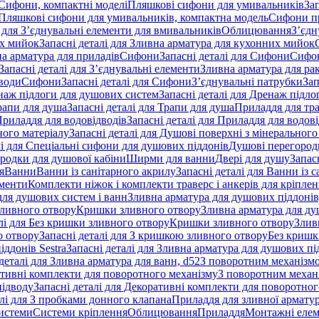
 Сифони, компактні моделі
Пляшкові сифони для умивальників
За
я Пляшкові сифони для умивальників, компактна модель
Сифони п
і для З’єднувальні елементи для вмивальників
Облицювання
З’єдн
их мийок
Запасні деталі для Зливна арматура для кухонних мийок
на арматура для приладів
Сифони
Запасні деталі для Сифони
Сифон
Запасні деталі для З’єднувальні елементи
Зливна арматура для ра
 води
Сифони
Запасні деталі для Сифони
З’єднувальні патрубки
Зап
наж підлоги для душових систем
Запасні деталі для Дренаж підл
рапи для душа
Запасні деталі для Трапи для душа
Приладдя для тра
риладдя для водовідводів
Запасні деталі для Приладдя для водов
ного матеріалу
Запасні деталі для Душові поверхні з мінерального
лі для Спеціальні сифони для душових піддонів
Душові перегород
ородки для душової кабіни
Ширми для ванни
Двері для душу
Запас
я
Ванни
Ванни із санітарного акрилу
Запасні деталі для Ванни із 
ементи
Комплекти ніжок і комплекти траверс і анкерів для кріплен
для душових систем і ванн
Зливна арматура для душових піддонів
зливного отвору
Кришки зливного отвору
Зливна арматура для ду
лі для Без кришки зливного отвору
Кришки зливного отвору
Злив
о отвору
Запасні деталі для З кришкою зливного отвору
Без кришк
ддонів Sestra
Запасні деталі для Зливна арматура для душових під
деталі для Зливна арматура для ванн, d52
З поворотним механізм
ативні комплекти для поворотного механізму
З поворотним механі
підводу
Запасні деталі для Декоративні комплекти для поворотног
алі для З пробками донного клапана
Приладдя для зливної армату
системи
Системи кріплення
Облицювання
Приладдя
Монтажні еле