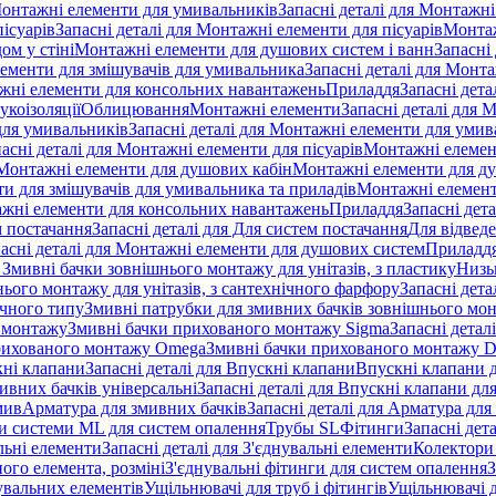
онтажні елементи для умивальників
Запасні деталі для Монтажн
ісуарів
Запасні деталі для Монтажні елементи для пісуарів
Монтаж
ом у стіні
Монтажні елементи для душових систем і ванн
Запасні
ементи для змішувачів для умивальника
Запасні деталі для Монт
ажні елементи для консольних навантажень
Приладдя
Запасні дета
укоізоляції
Облицювання
Монтажні елементи
Запасні деталі для 
ля умивальників
Запасні деталі для Монтажні елементи для умив
асні деталі для Монтажні елементи для пісуарів
Монтажні елемент
Монтажні елементи для душових кабін
Монтажні елементи для д
нти для змішувачів для умивальника та приладів
Монтажні елемент
жні елементи для консольних навантажень
Приладдя
Запасні дет
м постачання
Запасні деталі для Для систем постачання
Для відвед
асні деталі для Монтажні елементи для душових систем
Приладд
я Змивні бачки зовнішнього монтажу для унітазів, з пластику
Низь
ього монтажу для унітазів, з сантехнічного фарфору
Запасні дета
ичного типу
Змивні патрубки для змивних бачків зовнішнього мо
 монтажу
Змивні бачки прихованого монтажу Sigma
Запасні детал
 прихованого монтажу Omega
Змивні бачки прихованого монтажу D
ні клапани
Запасні деталі для Впускні клапани
Впускні клапани д
ивних бачків універсальні
Запасні деталі для Впускні клапани дл
мив
Арматура для змивних бачкiв
Запасні деталі для Арматура для
и системи ML для систем опалення
Трубы SL
Фітинги
Запасні дет
льні елементи
Запасні деталі для З'єднувальні елементи
Колектори 
ого елемента, розміні
З'єднувальні фітинги для систем опалення
З
нувальних елементів
Ущільнювачі для труб і фітингів
Ущільнювачі д