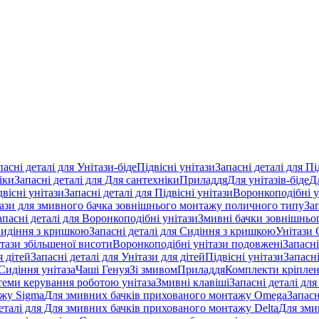
пасні деталі для Унітази-біде
Підвісні унітази
Запасні деталі для Пі
іки
Запасні деталі для Для сантехніки
Приладдя
Для унітазів-біде
Д
двісні унітази
Запасні деталі для Підвісні унітази
Воронкоподібні у
тази для змивного бачка зовнішнього монтажу поличного типу
За
апасні деталі для Воронкоподібні унітази
Змивні бачки зовнішньог
идіння з кришкою
Запасні деталі для Сидіння з кришкою
Унітази 
ітази збільшеної висоти
Воронкоподібні унітази подовжені
Запасні
я дітей
Запасні деталі для Унітази для дітей
Підвісні унітази
Запасні
Сидіння унітаза
Чаші Генуя
Зі змивом
Приладдя
Комплекти кріпле
стеми керування роботою унітаза
Змивні клавіші
Запасні деталі для
ажу Sigma
Для змивних бачків прихованого монтажу Omega
Запасн
деталі для Для змивних бачків прихованого монтажу Delta
Для зми