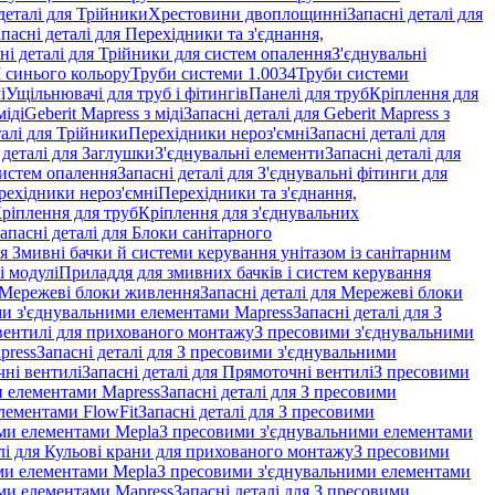
деталі для Трійники
Хрестовини двоплощинні
Запасні деталі для
пасні деталі для Перехідники та з'єднання,
ні деталі для Трійники для систем опалення
З'єднувальні
M синього кольору
Труби системи 1.0034
Труби системи
і
Ущільнювачі для труб і фітингів
Панелі для труб
Кріплення для
міді
Geberit Mapress з міді
Запасні деталі для Geberit Mapress з
талі для Трійники
Перехідники нероз'ємні
Запасні деталі для
 деталі для Заглушки
З'єднувальні елементи
Запасні деталі для
систем опалення
Запасні деталі для З'єднувальні фітинги для
рехідники нероз'ємні
Перехідники та з'єднання,
ріплення для труб
Кріплення для з'єднувальних
апасні деталі для Блоки санітарного
ля Змивні бачки й системи керування унітазом із санітарним
і модулі
Приладдя для змивних бачків і систем керування
Мережеві блоки живлення
Запасні деталі для Мережеві блоки
и з'єднувальними елементами Mapress
Запасні деталі для З
і вентилі для прихованого монтажу
З пресовими з'єднувальними
press
Запасні деталі для З пресовими з'єднувальними
ні вентилі
Запасні деталі для Прямоточні вентилі
З пресовими
и елементами Mapress
Запасні деталі для З пресовими
лементами FlowFit
Запасні деталі для З пресовими
ими елементами Mepla
З пресовими з'єднувальними елементами
алі для Кульові крани для прихованого монтажу
З пресовими
ими елементами Mepla
З пресовими з'єднувальними елементами
ми елементами Mapress
Запасні деталі для З пресовими