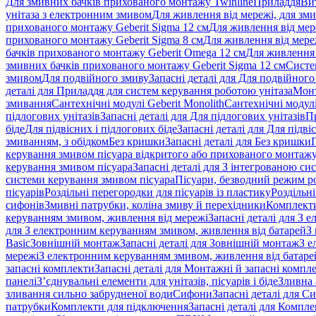
Для змивних бачків прихованого монтажу Twinline
Приладдя
Ви
унітаза з електронним змивом
Для живлення від мережі, для зм
прихованого монтажу Geberit Sigma 12 см
Для живлення від мер
прихованого монтажу Geberit Sigma 8 см
Для живлення від мере
бачків прихованого монтажу Geberit Omega 12 см
Для живлення 
змивних бачків прихованого монтажу Geberit Sigma 12 см
Систе
змивом
Для подвійного змиву
Запасні деталі для Для подвійного
деталі для Приладдя для систем керування роботою унітаза
Монт
змивання
Сантехнічні модулі Geberit Monolith
Сантехнічні модулі
підлогових унітазів
Запасні деталі для Для підлогових унітазів
П
біде
Для підвісних і підлогових біде
Запасні деталі для Для підві
змиванням, з обідком
Без кришки
Запасні деталі для Без кришки
керування змивом пісуара відкритого або прихованого монтаж
керування змивом пісуара
Запасні деталі для З інтегрованою с
системи керування змивом пісуара
Пісуари, безводний режим р
пісуарів
Роздільні перегородки для пісуарів із пластику
Роздільні
сифонів
Змивні патрубки, коліна змиву й перехідники
Комплекти
керуванням змивом, живлення від мережі
Запасні деталі для З
для З електронним керуванням змивом, живлення від батарей
З
Basic
Зовнішній монтаж
Запасні деталі для Зовнішній монтаж
З е
мережі
З електронним керуванням змивом, живлення від батаре
запасні комплекти
Запасні деталі для Монтажні й запасні компл
панелі
З’єднувальні елементи для унітазів, пісуарів і біде
Зливна 
зливання сильно забрудненої води
Сифони
Запасні деталі для С
патрубки
Комплекти для підключення
Запасні деталі для Компл