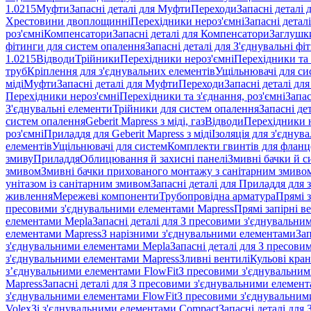
1.0215
Муфти
Запасні деталі для Муфти
Переходи
Запасні деталі
Хрестовини двоплощинні
Перехідники нероз'ємні
Запасні детал
роз'ємні
Компенсатори
Запасні деталі для Компенсатори
Заглушк
фітинги для систем опалення
Запасні деталі для З'єднувальні ф
1.0215
Відводи
Трійники
Перехідники нероз'ємні
Перехідники та 
труб
Кріплення для з'єднувальних елементів
Ущільнювачі для си
міді
Муфти
Запасні деталі для Муфти
Переходи
Запасні деталі дл
Перехідники нероз'ємні
Перехідники та з'єднання, роз'ємні
Запас
З'єднувальні елементи
Трійники для систем опалення
Запасні де
систем опалення
Geberit Mapress з міді, газ
Відводи
Перехідники н
роз'ємні
Приладдя для Geberit Mapress з міді
Ізоляція для з'єднув
елементів
Ущільнювачі для систем
Комплекти гвинтів для фланц
змиву
Приладдя
Облицювання й захисні панелі
Змивні бачки й с
змивом
Змивні бачки прихованого монтажу з санітарним змиво
унітазом із санітарним змивом
Запасні деталі для Приладдя для 
живлення
Мережеві компоненти
Трубопровідна арматура
Прямі з
пресовими з'єднувальними елементами Mapress
Прямі запірні в
елементами Mepla
Запасні деталі для З пресовими з'єднувальн
елементами Mapress
З нарізними з'єднувальними елементами
Зап
з'єднувальними елементами Mepla
Запасні деталі для З пресов
з'єднувальними елементами Mapress
Зливні вентилі
Кульові кра
з’єднувальними елементами FlowFit
З пресовими з'єднувальним
Mapress
Запасні деталі для З пресовими з'єднувальними елемен
з'єднувальними елементами FlowFit
З пресовими з'єднувальним
Volex
Зі з'єднувальними елементами Compact
Запасні деталі для