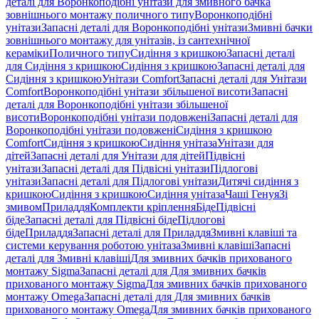
деталі для Воронкоподібні унітази для змивного бачка
зовнішнього монтажу поличного типу
Воронкоподібні
унітази
Запасні деталі для Воронкоподібні унітази
Змивні бачки
зовнішнього монтажу для унітазів, із сантехнічної
кераміки
Поличного типу
Сидіння з кришкою
Запасні деталі
для Сидіння з кришкою
Сидіння з кришкою
Запасні деталі для
Сидіння з кришкою
Унітази Comfort
Запасні деталі для Унітази
Comfort
Воронкоподібні унітази збільшеної висоти
Запасні
деталі для Воронкоподібні унітази збільшеної
висоти
Воронкоподібні унітази подовжені
Запасні деталі для
Воронкоподібні унітази подовжені
Сидіння з кришкою
Comfort
Сидіння з кришкою
Сидіння унітаза
Унітази для
дітей
Запасні деталі для Унітази для дітей
Підвісні
унітази
Запасні деталі для Підвісні унітази
Підлогові
унітази
Запасні деталі для Підлогові унітази
Дитячі сидіння з
кришкою
Сидіння з кришкою
Сидіння унітаза
Чаші Генуя
Зі
змивом
Приладдя
Комплекти кріплення
Біде
Підвісні
біде
Запасні деталі для Підвісні біде
Підлогові
біде
Приладдя
Запасні деталі для Приладдя
Змивні клавіші та
системи керування роботою унітаза
Змивні клавіші
Запасні
деталі для Змивні клавіші
Для змивних бачків прихованого
монтажу Sigma
Запасні деталі для Для змивних бачків
прихованого монтажу Sigma
Для змивних бачків прихованого
монтажу Omega
Запасні деталі для Для змивних бачків
прихованого монтажу Omega
Для змивних бачків прихованого