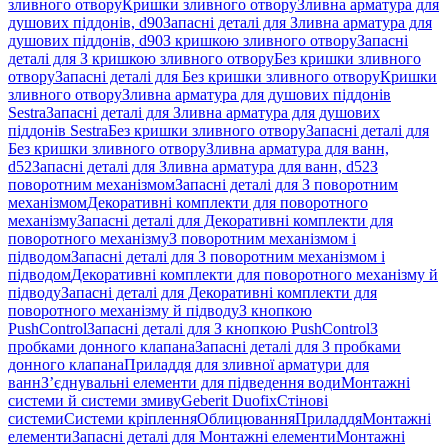
зливного отвору
Кришки зливного отвору
Зливна арматура для
душових піддонів, d90
Запасні деталі для Зливна арматура для
душових піддонів, d90
З кришкою зливного отвору
Запасні
деталі для З кришкою зливного отвору
Без кришки зливного
отвору
Запасні деталі для Без кришки зливного отвору
Кришки
зливного отвору
Зливна арматура для душових піддонів
Sestra
Запасні деталі для Зливна арматура для душових
піддонів Sestra
Без кришки зливного отвору
Запасні деталі для
Без кришки зливного отвору
Зливна арматура для ванн,
d52
Запасні деталі для Зливна арматура для ванн, d52
З
поворотним механізмом
Запасні деталі для З поворотним
механізмом
Декоративні комплекти для поворотного
механізму
Запасні деталі для Декоративні комплекти для
поворотного механізму
З поворотним механізмом і
підводом
Запасні деталі для З поворотним механізмом і
підводом
Декоративні комплекти для поворотного механізму й
підводу
Запасні деталі для Декоративні комплекти для
поворотного механізму й підводу
З кнопкою
PushControl
Запасні деталі для З кнопкою PushControl
З
пробками донного клапана
Запасні деталі для З пробками
донного клапана
Приладдя для зливної арматури для
ванн
З’єднувальні елементи для підведення води
Монтажні
системи й системи змиву
Geberit Duofix
Стінові
системи
Системи кріплення
Облицювання
Приладдя
Монтажні
елементи
Запасні деталі для Монтажні елементи
Монтажні