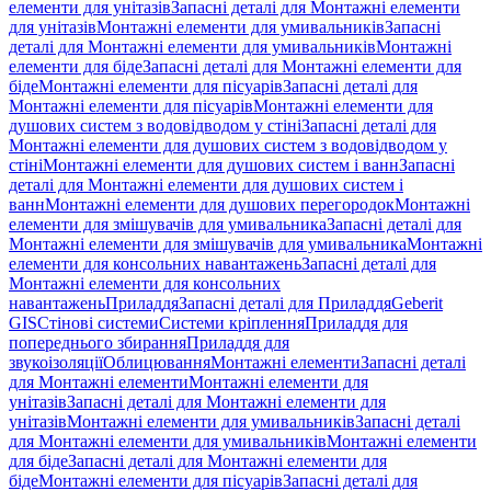
елементи для унітазів
Запасні деталі для Монтажні елементи
для унітазів
Монтажні елементи для умивальників
Запасні
деталі для Монтажні елементи для умивальників
Монтажні
елементи для біде
Запасні деталі для Монтажні елементи для
біде
Монтажні елементи для пісуарів
Запасні деталі для
Монтажні елементи для пісуарів
Монтажні елементи для
душових систем з водовідводом у стіні
Запасні деталі для
Монтажні елементи для душових систем з водовідводом у
стіні
Монтажні елементи для душових систем і ванн
Запасні
деталі для Монтажні елементи для душових систем і
ванн
Монтажні елементи для душових перегородок
Монтажні
елементи для змішувачів для умивальника
Запасні деталі для
Монтажні елементи для змішувачів для умивальника
Монтажні
елементи для консольних навантажень
Запасні деталі для
Монтажні елементи для консольних
навантажень
Приладдя
Запасні деталі для Приладдя
Geberit
GIS
Стінові системи
Системи кріплення
Приладдя для
попереднього збирання
Приладдя для
звукоізоляції
Облицювання
Монтажні елементи
Запасні деталі
для Монтажні елементи
Монтажні елементи для
унітазів
Запасні деталі для Монтажні елементи для
унітазів
Монтажні елементи для умивальників
Запасні деталі
для Монтажні елементи для умивальників
Монтажні елементи
для біде
Запасні деталі для Монтажні елементи для
біде
Монтажні елементи для пісуарів
Запасні деталі для