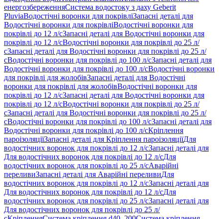
енергозбереження
Система водостоку з даху Geberit
Pluvia
Водостічні воронки для покрівлі
Запасні деталі для
Водостічні воронки для покрівлі
Водостічні воронки для
покрівлі до 12 л/с
Запасні деталі для Водостічні воронки для
покрівлі до 12 л/с
Водостічні воронки для покрівлі до 25 л/
с
Запасні деталі для Водостічні воронки для покрівлі до 25 л/
с
Водостічні воронки для покрівлі до 100 л/с
Запасні деталі для
Водостічні воронки для покрівлі до 100 л/с
Водостічні воронки
для покрівлі для жолобів
Запасні деталі для Водостічні
воронки для покрівлі для жолобів
Водостічні воронки для
покрівлі до 12 л/с
Запасні деталі для Водостічні воронки для
покрівлі до 12 л/с
Водостічні воронки для покрівлі до 25 л/
с
Запасні деталі для Водостічні воронки для покрівлі до 25 л/
с
Водостічні воронки для покрівлі до 100 л/с
Запасні деталі для
Водостічні воронки для покрівлі до 100 л/с
Кріплення
пароізоляції
Запасні деталі для Кріплення пароізоляції
Для
водостічних воронок для покрівлі до 12 л/с
Запасні деталі для
Для водостічних воронок для покрівлі до 12 л/с
Для
водостічних воронок для покрівлі до 25 л/с
Аварійні
переливи
Запасні деталі для Аварійні переливи
Для
водостічних воронок для покрівлі до 12 л/с
Запасні деталі для
Для водостічних воронок для покрівлі до 12 л/с
Для
водостічних воронок для покрівлі до 25 л/с
Запасні деталі для
Для водостічних воронок для покрівлі до 25 л/
с
Кріплення
Система кріплення d40–200
Система кріплення