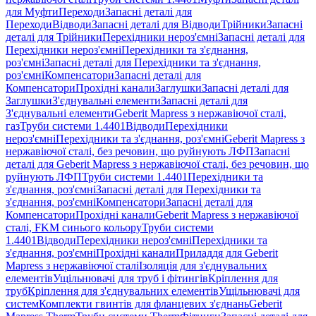
для Муфти
Переходи
Запасні деталі для
Переходи
Відводи
Запасні деталі для Відводи
Трійники
Запасні
деталі для Трійники
Перехідники нероз'ємні
Запасні деталі для
Перехідники нероз'ємні
Перехідники та з'єднання,
роз'ємні
Запасні деталі для Перехідники та з'єднання,
роз'ємні
Компенсатори
Запасні деталі для
Компенсатори
Прохідні канали
Заглушки
Запасні деталі для
Заглушки
З'єднувальні елементи
Запасні деталі для
З'єднувальні елементи
Geberit Mapress з нержавіючої сталі,
газ
Труби системи 1.4401
Відводи
Перехідники
нероз'ємні
Перехідники та з'єднання, роз'ємні
Geberit Mapress з
нержавіючої сталі, без речовин, що руйнують ЛФП
Запасні
деталі для Geberit Mapress з нержавіючої сталі, без речовин, що
руйнують ЛФП
Труби системи 1.4401
Перехідники та
з'єднання, роз'ємні
Запасні деталі для Перехідники та
з'єднання, роз'ємні
Компенсатори
Запасні деталі для
Компенсатори
Прохідні канали
Geberit Mapress з нержавіючої
сталі, FKM синього кольору
Труби системи
1.4401
Відводи
Перехідники нероз'ємні
Перехідники та
з'єднання, роз'ємні
Прохідні канали
Приладдя для Geberit
Mapress з нержавіючої сталі
Ізоляція для з'єднувальних
елементів
Ущільнювачі для труб і фітингів
Кріплення для
труб
Кріплення для з'єднувальних елементів
Ущільнювачі для
систем
Комплекти гвинтів для фланцевих з'єднань
Geberit