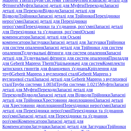
Mapress Therm
Труби системи Therm
Фітинги
Запасні деталі для
Фітинги
Муфти
Запасні деталі для Муфти
Переходи
Запасні
деталі для Переходи
Відводи
Запасні деталі для
Відводи
Трійники
Запасні деталі для Трійники
Перехідники
нероз’ємні
Запасні деталі для Перехідники
нероз’ємні
Перехідники та з’єднання, роз’ємні
Запасні деталі
для Перехідники та з’єднання, роз’ємні
Осьові
компенсатори
Запасні деталі для Осьові
компенсатори
Заглушки
Запасні деталі для Заглушки
Трійники
для систем опалення
Запасні деталі для Трійники для систем
опалення
З'єднувальні фітинги для систем опалення
Запасні
деталі для З'єднувальні фітинги для систем опалення
Приладдя
для Geberit Mapress Therm
Ущільнювачі для систем
Комплекти
затискних гвинтів для фланцевих з'єднань
Кріплення для
труб
Geberit Mapress з вуглецевої сталі
Geberit Mapress з
вуглецевої сталі
Запасні деталі для Geberit Mapress з вуглецевої
сталі
Труби системи 1.0034
Труби системи 1.0215
Муфти
Запасні
деталі для Муфти
Переходи
Запасні деталі для
Переходи
Відводи
Запасні деталі для Відводи
Трійники
Запасні
деталі для Трійники
Хрестовини двоплощинні
Запасні деталі
для Хрестовини двоплощинні
Перехідники нероз'ємні
Запасні
деталі для Перехідники нероз'ємні
Перехідники та з'єднання,
роз'ємні
Запасні деталі для Перехідники та з'єднання,
роз'ємні
Компенсатори
Запасні деталі для
Компенсатори
Заглушки
Запасні деталі для Заглушки
Трійники