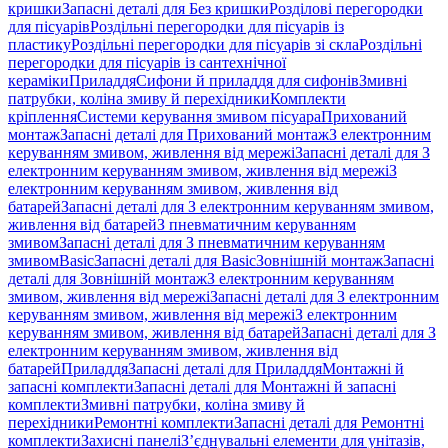
кришки
Запасні деталі для Без кришки
Розділові перегородки
для пісуарів
Роздільні перегородки для пісуарів із
пластику
Роздільні перегородки для пісуарів зі скла
Роздільні
перегородки для пісуарів із сантехнічної
кераміки
Приладдя
Сифони й приладдя для сифонів
Змивні
патрубки, коліна змиву й перехідники
Комплекти
кріплення
Системи керування змивом пісуара
Прихований
монтаж
Запасні деталі для Прихований монтаж
З електронним
керуванням змивом, живлення від мережі
Запасні деталі для З
електронним керуванням змивом, живлення від мережі
З
електронним керуванням змивом, живлення від
батарей
Запасні деталі для З електронним керуванням змивом,
живлення від батарей
З пневматичним керуванням
змивом
Запасні деталі для З пневматичним керуванням
змивом
Basic
Запасні деталі для Basic
Зовнішній монтаж
Запасні
деталі для Зовнішній монтаж
З електронним керуванням
змивом, живлення від мережі
Запасні деталі для З електронним
керуванням змивом, живлення від мережі
З електронним
керуванням змивом, живлення від батарей
Запасні деталі для З
електронним керуванням змивом, живлення від
батарей
Приладдя
Запасні деталі для Приладдя
Монтажні й
запасні комплекти
Запасні деталі для Монтажні й запасні
комплекти
Змивні патрубки, коліна змиву й
перехідники
Ремонтні комплекти
Запасні деталі для Ремонтні
комплекти
Захисні панелі
З’єднувальні елементи для унітазів,