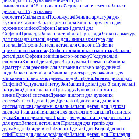
деталі для З’єднувальні елементи для
вмивальників
Облицювання
З’єднувальні елементи
Запасні
деталі для З’єднувальні
елементи
Ущільнення
Подовжувачі
Зливна арматура для
кухонних мийок
Запасні деталі для Зливна арматура для
кухонних мийок
Сифони
Запасні деталі для
Сифони
Приладдя
Запасні деталі для Приладдя
Зливна арматура
для приладів
Запасні деталі для Зливна арматура для
приладів
Сифони
Запасні деталі для Сифони
Сифони
прихованого монтажу
Сифони зовнішнього монтажу
Запасні
деталі для Сифони зовнішнього монтажу
З’єднувальні
елементи
Запасні деталі для З’єднувальні елементи
Зливна
арматура для раковин для зливання сильно забрудненої
води
Запасні деталі для Зливна арматура для раковин для
зливання сильно забрудненої води
Сифони
Запасні деталі для
Сифони
З’єднувальні патрубки
Запасні деталі для З’єднувальні
патрубки
Донні клапани
Приладдя
Душові системи та
ванни
Душові системи
Дренаж підлоги для душових
систем
Запасні деталі для Дренаж підлоги для душових
систем
Душові дренажні канали
Запасні деталі для Душові
дренажні канали
Приладдя для дренажних каналів
Трапи для
душа
Запасні деталі для Трапи для душа
Приладдя для трапів
для душа
Запасні деталі для Приладдя для трапів для
душа
Водовідводи в стіні
Запасні деталі для Водовідводи в
стіні
Приладдя для водовідводів
Запасні деталі для Приладдя