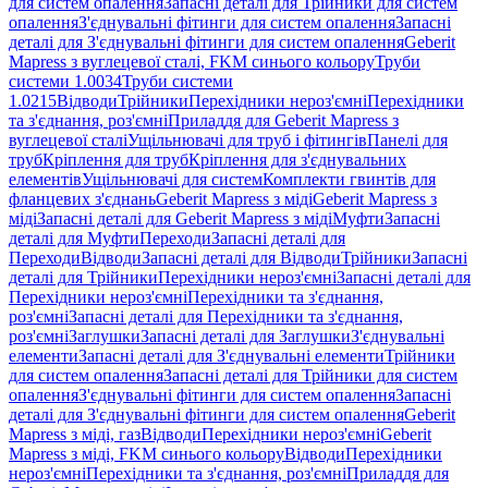
для систем опалення
Запасні деталі для Трійники для систем
опалення
З'єднувальні фітинги для систем опалення
Запасні
деталі для З'єднувальні фітинги для систем опалення
Geberit
Mapress з вуглецевої сталі, FKM синього кольору
Труби
системи 1.0034
Труби системи
1.0215
Відводи
Трійники
Перехідники нероз'ємні
Перехідники
та з'єднання, роз'ємні
Приладдя для Geberit Mapress з
вуглецевої сталі
Ущільнювачі для труб і фітингів
Панелі для
труб
Кріплення для труб
Кріплення для з'єднувальних
елементів
Ущільнювачі для систем
Комплекти гвинтів для
фланцевих з'єднань
Geberit Mapress з міді
Geberit Mapress з
міді
Запасні деталі для Geberit Mapress з міді
Муфти
Запасні
деталі для Муфти
Переходи
Запасні деталі для
Переходи
Відводи
Запасні деталі для Відводи
Трійники
Запасні
деталі для Трійники
Перехідники нероз'ємні
Запасні деталі для
Перехідники нероз'ємні
Перехідники та з'єднання,
роз'ємні
Запасні деталі для Перехідники та з'єднання,
роз'ємні
Заглушки
Запасні деталі для Заглушки
З'єднувальні
елементи
Запасні деталі для З'єднувальні елементи
Трійники
для систем опалення
Запасні деталі для Трійники для систем
опалення
З'єднувальні фітинги для систем опалення
Запасні
деталі для З'єднувальні фітинги для систем опалення
Geberit
Mapress з міді, газ
Відводи
Перехідники нероз'ємні
Geberit
Mapress з міді, FKM синього кольору
Відводи
Перехідники
нероз'ємні
Перехідники та з'єднання, роз'ємні
Приладдя для