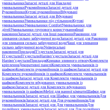
умивальники
Запасні деталі для Накладні
умивальники
Рукомийники
Запасні деталі для
Рукомийники
Кутові рукомийники
Вбудовані
умивальники
Запасні деталі для Вбудовані
умивальники
Умивальники під стільницю
Кутові
умивальники
Умивальники Comfort
Умивальники для
дітей
Умивальники групового користування
Інші
раковини
Запасні деталі для Інші раковини
Раковини для
зливання сильно забрудненої води
Запасні деталі для Раковини
для зливання сильно забрудненої води
Чаші для зливання
сильно забрудненої води
Універсальні
раковини
Приладдя
П’єдестали
Запасні деталі для
П’єдестали
П’єдестали
Напівп’єдестали
Запасні деталі для
Напівп’єдестали
Приладдя
Кришки зливного отвору
Комплекти
кріплення
Декоративні панелі
Комплекти умивальників із
шафкою
Комплекти рукомийників із шафкою
Запасні деталі для
Комплекти рукомийників із шафкою
Комплекти умивальників
із шафкою
Запасні деталі для Комплекти умивальників із
шафкою
Комплекти вбудованих умивальників із
шафкою
Запасні деталі для Комплекти вбудованих
умивальників із шафкою
Меблі для ванної кімнати
Шафки для
умивальників
Запасні деталі для Шафки для умивальників
Для
рукомийників
Запасні деталі для Для рукомийників
Для
умивальників
Запасні деталі для Для умивальників
Для
подвійних умивальників
Запасні деталі для Для подвійних