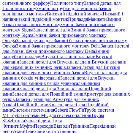
сантехнічного фарфору
Поличного типу
Запасні деталі для
Поличного типу
Змивні патрубки для змивних бачків
зовнішнього монтажу
Високий підвісний монтаж
Низький і
напівнизький підвісний монтаж
Приладдя
Манжети
Змивні
бачки прихованого монтажу
Змивні бачки прихованого
монтажу Sigma
Запасні деталі для Змивні бачки прихованого
монтажу Sigma
Змивні бачки прихованого монтажу
Omega
Запасні деталі для Змивні бачки прихованого монтажу
Omega
Змивні бачки прихованого монтажу Delta
Запасні деталі
для Змивні бачки прихованого монтажу Delta
Змивні
патрубки
Приладдя
Впускні та зливні клапани
Впускні
клапани
Запасні деталі для Впускні клапани
Впускні клапани
для керамічних змивних бачків
Запасні деталі для Впускні
клапани для керамічних змивних бачків
Впускні клапани для
змивних бачків універсальні
Запасні деталі для Впускні
клапани для змивних бачків універсальні
Зливні
клапани
Запасні деталі для Зливні клапани
Подвійний
змив
Запасні деталі для Подвійний змив
Арматура для змивних
бачкiв
Запасні деталі для Арматура для змивних
бачкiв
Подвійний змив
Запасні деталі для Подвійний
змив
Системи постачання
Geberit FlowFit
Труби системи
ML
Труби системи ML для систем опалення
Трубы
SL
Фітинги
Запасні деталі для
Фітинги
Муфти
Переходи
Відводи
Трійники
Перехідники
нероз’ємні
Перехідники та з'єднання,