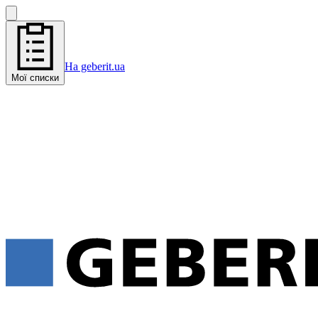
На geberit.ua
Мої списки