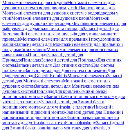
Монтажні елементи для пісуарів
Монтажні елементи для
душових систем з водовідводом у стіні
Запасні деталі для
Монтажні елементи для душових систем з водовідводом у
стіні
Монтажні елементи для душових кабін
Монтажні
елементи для душових перегородок
Інсталяційні елементи для
змішувачів для умивальника та приладів
Запасні деталі для
Інсталяційні елементи для змішувачів для умивальника та
приладів
Монтажні елементи для пральних і посудомийних
машин
Запасні деталі для Монтажні елементи для пральних і
посудомийних машин
Монтажні елементи для консольних
навантажень
Приладдя
Запасні деталі для
Приладдя
Приладдя
Запасні деталі для Приладдя
Для стінних
систем
Запасні деталі для Для стінних систем
Для систем
постачання
Запасні деталі для Для систем постачання
Для
відведення води
Geberit Kombifix
Монтажні елементи
Запасні
деталі для Монтажні елементи
Монтажні елементи для
душових систем
Запасні деталі для Монтажні елементи для
душових систем
Приладдя
Для кріплень
Змивні бачки
зовнішнього монтажу
Змивні бачки зовнішнього монтажу для
унітазів, з пластику
Запасні деталі для Змивні бачки
зовнішнього монтажу для унітазів, з пластику
Низький і
напівнизький підвісний монтаж
Запасні деталі для Низький і
напівнизький підвісний монтаж
Змивні бачки зовнішнього
монтажу для унітазів, з сантехнічного фарфору
Запасні деталі
для Змивні бачки зовнішнього монтажу для унітазів, з