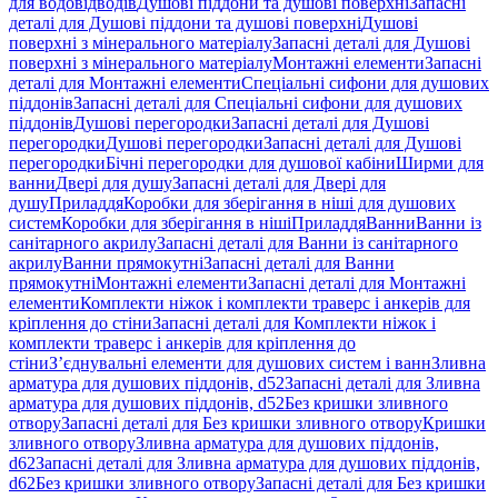
для водовідводів
Душові піддони та душові поверхні
Запасні
деталі для Душові піддони та душові поверхні
Душові
поверхні з мінерального матеріалу
Запасні деталі для Душові
поверхні з мінерального матеріалу
Монтажні елементи
Запасні
деталі для Монтажні елементи
Спеціальні сифони для душових
піддонів
Запасні деталі для Спеціальні сифони для душових
піддонів
Душові перегородки
Запасні деталі для Душові
перегородки
Душові перегородки
Запасні деталі для Душові
перегородки
Бічні перегородки для душової кабіни
Ширми для
ванни
Двері для душу
Запасні деталі для Двері для
душу
Приладдя
Коробки для зберігання в ніші для душових
систем
Коробки для зберігання в ніші
Приладдя
Ванни
Ванни із
санітарного акрилу
Запасні деталі для Ванни із санітарного
акрилу
Ванни прямокутні
Запасні деталі для Ванни
прямокутні
Монтажні елементи
Запасні деталі для Монтажні
елементи
Комплекти ніжок і комплекти траверс і анкерів для
кріплення до стіни
Запасні деталі для Комплекти ніжок і
комплекти траверс і анкерів для кріплення до
стіни
З’єднувальні елементи для душових систем і ванн
Зливна
арматура для душових піддонів, d52
Запасні деталі для Зливна
арматура для душових піддонів, d52
Без кришки зливного
отвору
Запасні деталі для Без кришки зливного отвору
Кришки
зливного отвору
Зливна арматура для душових піддонів,
d62
Запасні деталі для Зливна арматура для душових піддонів,
d62
Без кришки зливного отвору
Запасні деталі для Без кришки