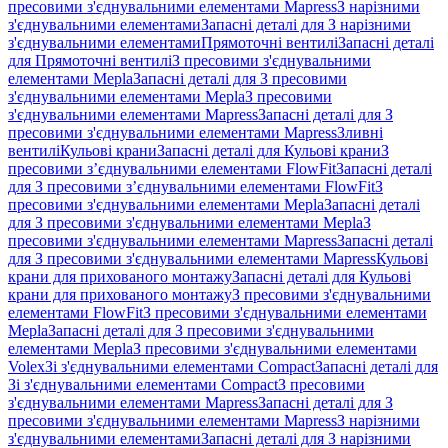
пресовими з'єднувальними елементами Mapress
З нарізними
з'єднувальними елементами
Запасні деталі для З нарізними
з'єднувальними елементами
Прямоточні вентилі
Запасні деталі
для Прямоточні вентилі
З пресовими з'єднувальними
елементами Mepla
Запасні деталі для З пресовими
з'єднувальними елементами Mepla
З пресовими
з'єднувальними елементами Mapress
Запасні деталі для З
пресовими з'єднувальними елементами Mapress
Зливні
вентилі
Кульові крани
Запасні деталі для Кульові крани
З
пресовими з’єднувальними елементами FlowFit
Запасні деталі
для З пресовими з’єднувальними елементами FlowFit
З
пресовими з'єднувальними елементами Mepla
Запасні деталі
для З пресовими з'єднувальними елементами Mepla
З
пресовими з'єднувальними елементами Mapress
Запасні деталі
для З пресовими з'єднувальними елементами Mapress
Кульові
крани для прихованого монтажу
Запасні деталі для Кульові
крани для прихованого монтажу
З пресовими з'єднувальними
елементами FlowFit
З пресовими з'єднувальними елементами
Mepla
Запасні деталі для З пресовими з'єднувальними
елементами Mepla
З пресовими з'єднувальними елементами
Volex
Зі з'єднувальними елементами Compact
Запасні деталі для
Зі з'єднувальними елементами Compact
З пресовими
з'єднувальними елементами Mapress
Запасні деталі для З
пресовими з'єднувальними елементами Mapress
З нарізними
з'єднувальними елементами
Запасні деталі для З нарізними