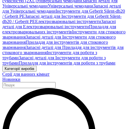
сумісністю [2XL]
Універсальні чемодани
Запасні деталі для
Універсальні чемодани
Універсальні чемодани
Запасні деталі
для Універсальні чемодани
Інструменти для Geberit Silent-db20
/ Geberit PE
Запасні деталі для Інструменти для Geberit Silent-
db20 / Geberit PE
Електрозварювальні інструменти
Запасні
деталі для Електрозварювальні інструменти
Приладдя для
електрозварювальних інструментів
Інструменти для стикового
зварювання
Запасні деталі для Інструменти для стикового
зварювання
Приладдя для інструментів для стикового
зварювання
Запасні деталі для Приладдя для інструментів для
стикового зварювання
Інструменти для роботи з
трубами
Запасні деталі для Інструменти для роботи з
трубами
Приладдя для інструментів для роботи з трубами
Категорії виробів
Серії для ванних кімнат
Новинки