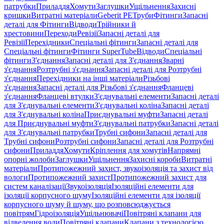
патрубки
Приладдя
Хомути
Заглушки
Ущільнення
Захисні
кришки
Витратні матеріали
Geberit PE
Труби
Фітинги
Запасні
деталі для Фітинги
Відводи
Трійники й
хрестовини
Переходи
Ревізії
Запасні деталі для
Ревізії
Перехідники
Спеціальні фітинги
Запасні деталі для
Спеціальні фітинги
Фітинги SuperTube
Відводи
Спеціальні
фітинги
З'єднання
Запасні деталі для З'єднання
Зварні
з'єднання
Розтрубні з'єднання
Запасні деталі для Розтрубні
з'єднання
Перехідники на інші матеріали
Різьбові
з'єднання
Запасні деталі для Різьбові з'єднання
Фланцеві
з'єднання
Фланцеві втулки
З'єднувальні елементи
Запасні деталі
для З'єднувальні елементи
З'єднувальні коліна
Запасні деталі
для З'єднувальні коліна
Приєднувальні муфти
Запасні деталі
для Приєднувальні муфти
З'єднувальні патрубки
Запасні деталі
для З'єднувальні патрубки
Трубні сифони
Запасні деталі для
Трубні сифони
Розтрубні сифони
Запасні деталі для Розтрубні
сифони
Приладдя
Хомути
Кріплення для хомутів
Напрямні
опорні жолоби
Заглушки
Ущільнення
Захисні короби
Витратні
матеріали
Протипожежний захист, звукоізоляція та захист від
вологи
Протипожежний захист
Протипожежний захист для
систем каналізації
Звукоізоляція
Ізоляційні елементи для
ізоляції корпусного шуму
Ізоляційні елементи для ізоляції
корпусного шуму й шуму, що розповсюджується
повітрям
Гідроізоляція
Ущільнювачі
Повітряні клапани для
відведення води
Повітряні клапани
Клапани з технологією