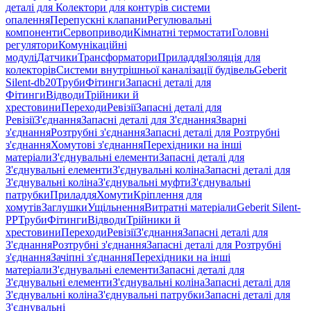
деталі для Колектори для контурів системи
опалення
Перепускні клапани
Регулювальні
компоненти
Сервоприводи
Кімнатні термостати
Головні
регулятори
Комунікаційні
модулі
Датчики
Трансформатори
Приладдя
Ізоляція для
колекторів
Системи внутрішньої каналізації будівель
Geberit
Silent-db20
Труби
Фітинги
Запасні деталі для
Фітинги
Відводи
Трійники й
хрестовини
Переходи
Ревізії
Запасні деталі для
Ревізії
З'єднання
Запасні деталі для З'єднання
Зварні
з'єднання
Розтрубні з'єднання
Запасні деталі для Розтрубні
з'єднання
Хомутові з'єднання
Перехідники на інші
матеріали
З'єднувальні елементи
Запасні деталі для
З'єднувальні елементи
З'єднувальні коліна
Запасні деталі для
З'єднувальні коліна
З'єднувальні муфти
З'єднувальні
патрубки
Приладдя
Хомути
Кріплення для
хомутів
Заглушки
Ущільнення
Витратні матеріали
Geberit Silent-
PP
Труби
Фітинги
Відводи
Трійники й
хрестовини
Переходи
Ревізії
З'єднання
Запасні деталі для
З'єднання
Розтрубні з'єднання
Запасні деталі для Розтрубні
з'єднання
Зачіпні з'єднання
Перехідники на інші
матеріали
З'єднувальні елементи
Запасні деталі для
З'єднувальні елементи
З'єднувальні коліна
Запасні деталі для
З'єднувальні коліна
З'єднувальні патрубки
Запасні деталі для
З'єднувальні