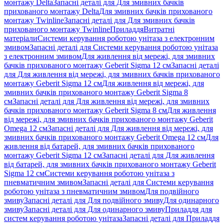
монтажу Delta
Запасні деталі для Для змивних бачків
прихованого монтажу Delta
Для змивних бачків прихованого
монтажу Twinline
Запасні деталі для Для змивних бачків
прихованого монтажу Twinline
Приладдя
Витратні
матеріали
Системи керування роботою унітаза з електронним
змивом
Запасні деталі для Системи керування роботою унітаза
з електронним змивом
Для живлення від мережі, для змивних
бачків прихованого монтажу Geberit Sigma 12 см
Запасні деталі
для Для живлення від мережі, для змивних бачків прихованого
монтажу Geberit Sigma 12 см
Для живлення від мережі, для
змивних бачків прихованого монтажу Geberit Sigma 8
см
Запасні деталі для Для живлення від мережі, для змивних
бачків прихованого монтажу Geberit Sigma 8 см
Для живлення
від мережі, для змивних бачків прихованого монтажу Geberit
Omega 12 см
Запасні деталі для Для живлення від мережі, для
змивних бачків прихованого монтажу Geberit Omega 12 см
Для
живлення від батарей, для змивних бачків прихованого
монтажу Geberit Sigma 12 см
Запасні деталі для Для живлення
від батарей, для змивних бачків прихованого монтажу Geberit
Sigma 12 см
Системи керування роботою унітаза з
пневматичним змивом
Запасні деталі для Системи керування
роботою унітаза з пневматичним змивом
Для подвійного
змиву
Запасні деталі для Для подвійного змиву
Для одинарного
змиву
Запасні деталі для Для одинарного змиву
Приладдя для
систем керування роботою унітаза
Запасні деталі для Приладдя