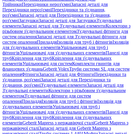
Трійники
Перехідники нероз'ємні
Запасні деталі для
Перехідники нероз'ємні
Перехідники та з'єднання,
роз'ємні
Запасні деталі для Перехідники та з'єднання,
роз'ємні
Заглушки
Запасні деталі для Заглушки
З'єднувальні
елементи
Запасні деталі для З'єднувальні елементи
Колектори з
різьбовим з'єднувальним елементом
З'єднувальні фітинги для
систем опалення
Запасні деталі для З'єднувальні фітинги для
систем опалення
Приладдя
Ізоляція для труб і фітингів
Ізоляція
для з'єднувальних елементів
Ущільнювачі для труб і
фітингів
Ущільнювачі для з'єднувальних елементів
Панелі для
труб
Кріплення для труб
Кріплення для з'єднувальних
елементів
Ущільнювачі для систем
Комплекти гвинтів для
фланцевих з'єднань
Geberit Volex
Труби системи SL для систем
опалення
Фітинги
Запасні деталі для Фітинги
Перехідники та
з'єднання, роз'ємні
Запасні деталі для Перехідники та
з'єднання, роз'ємні
З'єднувальні елементи
Запасні деталі для
З'єднувальні елементи
Колектори з різьбовим з'єднувальним
елементом
З'єднувальні фітинги для систем
опалення
Приладдя
Ізоляція для труб і фітингів
Ізоляція для
з'єднувальних елементів
Ущільнювачі для труб і
фітингів
Ущільнювачі для з'єднувальних елементів
Панелі для
труб
Кріплення для труб
Кріплення для з'єднувальних
елементів
Geberit Mapress з нержавіючої сталі
Geberit Mapress з
нержавіючої сталі
Запасні деталі для Geberit Mapress з
нержавіючої сталі
Труби системи 1.4401
Муфти
Запасні деталі