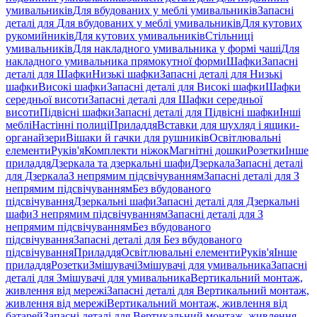
умивальників
Для вбудованих у меблі умивальників
Запасні
деталі для Для вбудованих у меблі умивальників
Для кутових
рукомийників
Для кутових умивальників
Стільниці
умивальників
Для накладного умивальника у формі чаші
Для
накладного умивальника прямокутної форми
Шафки
Запасні
деталі для Шафки
Низькі шафки
Запасні деталі для Низькі
шафки
Високі шафки
Запасні деталі для Високі шафки
Шафки
середньої висоти
Запасні деталі для Шафки середньої
висоти
Підвісні шафки
Запасні деталі для Підвісні шафки
Інші
меблі
Настінні полиці
Приладдя
Вставки для шухляд і ящики-
органайзери
Вішаки й гачки для рушників
Освітлювальні
елементи
Руків'я
Комплекти ніжок
Магнітні дошки
Розетки
Інше
приладдя
Дзеркала та дзеркальні шафи
Дзеркала
Запасні деталі
для Дзеркала
З непрямим підсвічуванням
Запасні деталі для З
непрямим підсвічуванням
Без вбудованого
підсвічування
Дзеркальні шафи
Запасні деталі для Дзеркальні
шафи
З непрямим підсвічуванням
Запасні деталі для З
непрямим підсвічуванням
Без вбудованого
підсвічування
Запасні деталі для Без вбудованого
підсвічування
Приладдя
Освітлювальні елементи
Руків'я
Інше
приладдя
Розетки
Змішувачі
Змішувачі для умивальника
Запасні
деталі для Змішувачі для умивальника
Вертикальний монтаж,
живлення від мережі
Запасні деталі для Вертикальний монтаж,
живлення від мережі
Вертикальний монтаж, живлення від
батарей
Запасні деталі для Вертикальний монтаж, живлення