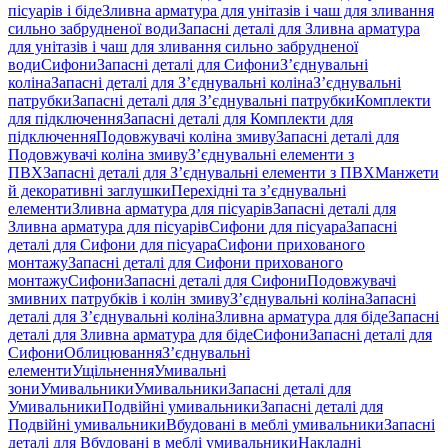
пісуарів і біде
Зливна арматура для унітазів і чаш для зливання
сильно забрудненої води
Запасні деталі для Зливна арматура
для унітазів і чаш для зливання сильно забрудненої
води
Сифони
Запасні деталі для Сифони
З’єднувальні
коліна
Запасні деталі для З’єднувальні коліна
З’єднувальні
патрубки
Запасні деталі для З’єднувальні патрубки
Комплекти
для підключення
Запасні деталі для Комплекти для
підключення
Подовжувачі коліна змиву
Запасні деталі для
Подовжувачі коліна змиву
З’єднувальні елементи з
ПВХ
Запасні деталі для З’єднувальні елементи з ПВХ
Манжети
й декоративні заглушки
Перехідні та з’єднувальні
елементи
Зливна арматура для пісуарів
Запасні деталі для
Зливна арматура для пісуарів
Сифони для пісуара
Запасні
деталі для Сифони для пісуара
Сифони прихованого
монтажу
Запасні деталі для Сифони прихованого
монтажу
Сифони
Запасні деталі для Сифони
Подовжувачі
змивних патрубків і колін змиву
З’єднувальні коліна
Запасні
деталі для З’єднувальні коліна
Зливна арматура для біде
Запасні
деталі для Зливна арматура для біде
Сифони
Запасні деталі для
Сифони
Облицювання
З’єднувальні
елементи
Ущільнення
Умивальні
зони
Умивальники
Умивальники
Запасні деталі для
Умивальники
Подвійні умивальники
Запасні деталі для
Подвійні умивальники
Вбудовані в меблі умивальники
Запасні
деталі для Вбудовані в меблі умивальники
Накладні