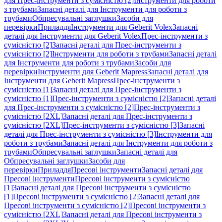
для Прес-інструменти з сумісністю [2]
Інструменти для роботи
з трубами
Запасні деталі для Інструменти для роботи з
трубами
Обпресувальні заглушки
Засоби для
перевірки
Приладдя
Інструменти для Geberit Volex
Запасні
деталі для Інструменти для Geberit Volex
Прес-інструменти з
сумісністю [2]
Запасні деталі для Прес-інструменти з
сумісністю [2]
Інструменти для роботи з трубами
Запасні деталі
для Інструменти для роботи з трубами
Засоби для
перевірки
Інструменти для Geberit Mapress
Запасні деталі для
Інструменти для Geberit Mapress
Прес-інструменти з
сумісністю [1]
Запасні деталі для Прес-інструменти з
сумісністю [1]
Прес-інструменти з сумісністю [2]
Запасні деталі
для Прес-інструменти з сумісністю [2]
Прес-інструменти з
сумісністю [2XL]
Запасні деталі для Прес-інструменти з
сумісністю [2XL]
Прес-інструменти з сумісністю [3]
Запасні
деталі для Прес-інструменти з сумісністю [3]
Інструменти для
роботи з трубами
Запасні деталі для Інструменти для роботи з
трубами
Обпресувальні заглушки
Запасні деталі для
Обпресувальні заглушки
Засоби для
перевірки
Приладдя
Пресові інструменти
Запасні деталі для
Пресові інструменти
Пресові інструменти з сумісністю
[1]
Запасні деталі для Пресові інструменти з сумісністю
[1]
Пресові інструменти з сумісністю [2]
Запасні деталі для
Пресові інструменти з сумісністю [2]
Пресові інструменти з
сумісністю [2XL]
Запасні деталі для Пресові інструменти з