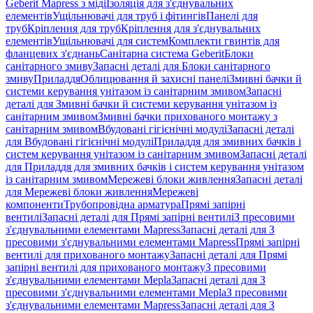
Geberit Mapress з міді
Ізоляція для з'єднувальних
елементів
Ущільнювачі для труб і фітингів
Панелі для
труб
Кріплення для труб
Кріплення для з'єднувальних
елементів
Ущільнювачі для систем
Комплекти гвинтів для
фланцевих з'єднань
Санітарна система Geberit
Блоки
санітарного змиву
Запасні деталі для Блоки санітарного
змиву
Приладдя
Облицювання й захисні панелі
Змивні бачки й
системи керування унітазом із санітарним змивом
Запасні
деталі для Змивні бачки й системи керування унітазом із
санітарним змивом
Змивні бачки прихованого монтажу з
санітарним змивом
Вбудовані гігієнічні модулі
Запасні деталі
для Вбудовані гігієнічні модулі
Приладдя для змивних бачків і
систем керування унітазом із санітарним змивом
Запасні деталі
для Приладдя для змивних бачків і систем керування унітазом
із санітарним змивом
Мережеві блоки живлення
Запасні деталі
для Мережеві блоки живлення
Мережеві
компоненти
Трубопровідна арматура
Прямі запірні
вентилі
Запасні деталі для Прямі запірні вентилі
З пресовими
з'єднувальними елементами Mapress
Запасні деталі для З
пресовими з'єднувальними елементами Mapress
Прямі запірні
вентилі для прихованого монтажу
Запасні деталі для Прямі
запірні вентилі для прихованого монтажу
З пресовими
з'єднувальними елементами Mepla
Запасні деталі для З
пресовими з'єднувальними елементами Mepla
З пресовими
з'єднувальними елементами Mapress
Запасні деталі для З