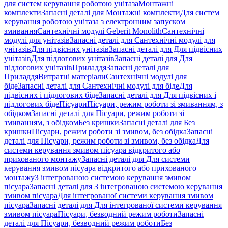
для систем керування роботою унітаза
Монтажні
комплекти
Запасні деталі для Монтажні комплекти
Для систем
керування роботою унітаза з електронним запуском
змивання
Сантехнічні модулі Geberit Monolith
Сантехнічні
модулі для унітазів
Запасні деталі для Сантехнічні модулі для
унітазів
Для підвісних унітазів
Запасні деталі для Для підвісних
унітазів
Для підлогових унітазів
Запасні деталі для Для
підлогових унітазів
Приладдя
Запасні деталі для
Приладдя
Витратні матеріали
Сантехнічні модулі для
біде
Запасні деталі для Сантехнічні модулі для біде
Для
підвісних і підлогових біде
Запасні деталі для Для підвісних і
підлогових біде
Пісуари
Пісуари, режим роботи зі змиванням, з
обідком
Запасні деталі для Пісуари, режим роботи зі
змиванням, з обідком
Без кришки
Запасні деталі для Без
кришки
Пісуари, режим роботи зі змивом, без обідка
Запасні
деталі для Пісуари, режим роботи зі змивом, без обідка
Для
системи керування змивом пісуара відкритого або
прихованого монтажу
Запасні деталі для Для системи
керування змивом пісуара відкритого або прихованого
монтажу
З інтегрованою системою керування змивом
пісуара
Запасні деталі для З інтегрованою системою керування
змивом пісуара
Для інтегрованої системи керування змивом
пісуара
Запасні деталі для Для інтегрованої системи керування
змивом пісуара
Пісуари, безводний режим роботи
Запасні
деталі для Пісуари, безводний режим роботи
Без