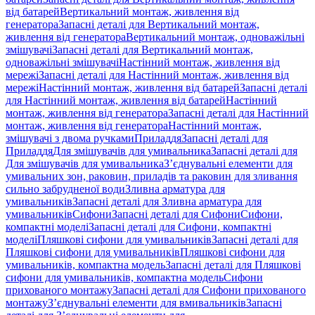
від батарей
Вертикальний монтаж, живлення від
генератора
Запасні деталі для Вертикальний монтаж,
живлення від генератора
Вертикальний монтаж, одноважільні
змішувачі
Запасні деталі для Вертикальний монтаж,
одноважільні змішувачі
Настінний монтаж, живлення від
мережі
Запасні деталі для Настінний монтаж, живлення від
мережі
Настінний монтаж, живлення від батарей
Запасні деталі
для Настінний монтаж, живлення від батарей
Настінний
монтаж, живлення від генератора
Запасні деталі для Настінний
монтаж, живлення від генератора
Настінний монтаж,
змішувачі з двома ручками
Приладдя
Запасні деталі для
Приладдя
Для змішувачів для умивальника
Запасні деталі для
Для змішувачів для умивальника
З’єднувальні елементи для
умивальних зон, раковин, приладів та раковин для зливання
сильно забрудненої води
Зливна арматура для
умивальників
Запасні деталі для Зливна арматура для
умивальників
Сифони
Запасні деталі для Сифони
Сифони,
компактні моделі
Запасні деталі для Сифони, компактні
моделі
Пляшкові сифони для умивальників
Запасні деталі для
Пляшкові сифони для умивальників
Пляшкові сифони для
умивальників, компактна модель
Запасні деталі для Пляшкові
сифони для умивальників, компактна модель
Сифони
прихованого монтажу
Запасні деталі для Сифони прихованого
монтажу
З’єднувальні елементи для вмивальників
Запасні