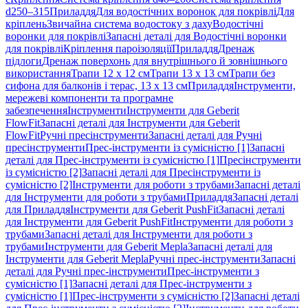
d250–315
Приладдя
Для водостічних воронок для покрівлі
Для
кріплень
Звичайна система водостоку з даху
Водостічні
воронки для покрівлі
Запасні деталі для Водостічні воронки
для покрівлі
Кріплення пароізоляції
Приладдя
Дренаж
підлоги
Дренаж поверхонь для внутрішнього й зовнішнього
використання
Трапи 12 x 12 см
Трапи 13 x 13 см
Трапи без
сифона для балконів і терас, 13 x 13 см
Приладдя
Інструменти,
мережеві компоненти та програмне
забезпечення
Інструменти
Інструменти для Geberit
FlowFit
Запасні деталі для Інструменти для Geberit
FlowFit
Ручні пресінструменти
Запасні деталі для Ручні
пресінструменти
Прес-інструменти із сумісністю [1]
Запасні
деталі для Прес-інструменти із сумісністю [1]
Пресінструменти
із сумісністю [2]
Запасні деталі для Пресінструменти із
сумісністю [2]
Інструменти для роботи з трубами
Запасні деталі
для Інструменти для роботи з трубами
Приладдя
Запасні деталі
для Приладдя
Інструменти для Geberit PushFit
Запасні деталі
для Інструменти для Geberit PushFit
Інструменти для роботи з
трубами
Запасні деталі для Інструменти для роботи з
трубами
Інструменти для Geberit Mepla
Запасні деталі для
Інструменти для Geberit Mepla
Ручні прес-інструменти
Запасні
деталі для Ручні прес-інструменти
Прес-інструменти з
сумісністю [1]
Запасні деталі для Прес-інструменти з
сумісністю [1]
Прес-інструменти з сумісністю [2]
Запасні деталі