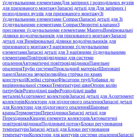
з'єднувальними елементами
Для запірних і розподільчих вузлів
для прихованого монтажу
Запасні деталі для Для запірних і
розподільчих вузлів для прихованого монтажу
Зі
з'єднувальними елементами Compact
Запасні деталі для Зі
з'єднувальними елементами Compact
Зворотні клапани
З
пресовими з'єднувальними елементами Mapress
Вимірювальні
ділянки водолічильників для прихованого монтажу
Запасні
деталі для Вимірювальні ділянки водолічильників для
прихованого монтажу
З нарізними з'єднувальними
елементами
Запасні деталі для З нарізними з'єднувальними
елементами
Повітровідвідники для системи
опалення
Автоматичні повітровідвідники
Панельне
опалення
Труби системи
Прокладний матеріал
Шиповані
панелі
Захисна звукоізоляційна стрічка по краях
конструкції
Клейкі стрічки
Фіксатори труб
Добавки до
вирівнювальної стяжки
Температурні шви
Опори колін
патрубків
Розподільчі шафи
Розподільчі шафи
металеві
Асортимент колекторів
Запасні деталі для Асортимент
колекторів
Колектори для підлогового опалення
Запасні деталі
для Колектори для підлогового опалення
Шаровые
краны
Термометри
Перехідники
Запасні деталі для
Перехідники
Кінцеві елементи колекторів
Автоматичні
повітровідвідники
Поділювачі потоку
Блоки регулювання
температури
Запасні деталі для Блоки регулювання
температури
Колектори для контурів системи опалення
Запасні