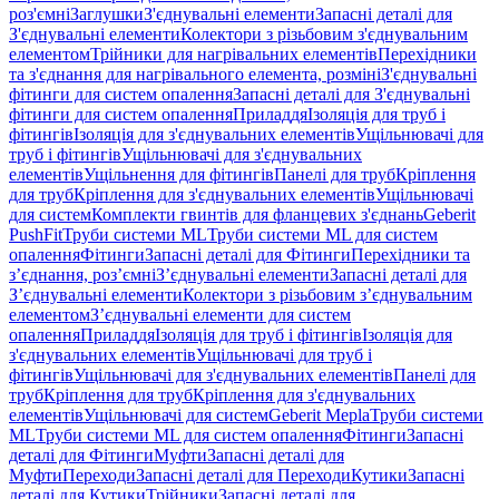
роз'ємні
Заглушки
З'єднувальні елементи
Запасні деталі для
З'єднувальні елементи
Колектори з різьбовим з'єднувальним
елементом
Трійники для нагрівальних елементів
Перехідники
та з'єднання для нагрівального елемента, розміні
З'єднувальні
фітинги для систем опалення
Запасні деталі для З'єднувальні
фітинги для систем опалення
Приладдя
Ізоляція для труб і
фітингів
Ізоляція для з'єднувальних елементів
Ущільнювачі для
труб і фітингів
Ущільнювачі для з'єднувальних
елементів
Ущільнення для фітингів
Панелі для труб
Кріплення
для труб
Кріплення для з'єднувальних елементів
Ущільнювачі
для систем
Комплекти гвинтів для фланцевих з'єднань
Geberit
PushFit
Труби системи ML
Труби системи ML для систем
опалення
Фітинги
Запасні деталі для Фітинги
Перехідники та
з’єднання, роз’ємні
З’єднувальні елементи
Запасні деталі для
З’єднувальні елементи
Колектори з різьбовим з’єднувальним
елементом
З’єднувальні елементи для систем
опалення
Приладдя
Ізоляція для труб і фітингів
Ізоляція для
з'єднувальних елементів
Ущільнювачі для труб і
фітингів
Ущільнювачі для з'єднувальних елементів
Панелі для
труб
Кріплення для труб
Кріплення для з'єднувальних
елементів
Ущільнювачі для систем
Geberit Mepla
Труби системи
ML
Труби системи ML для систем опалення
Фітинги
Запасні
деталі для Фітинги
Муфти
Запасні деталі для
Муфти
Переходи
Запасні деталі для Переходи
Кутики
Запасні
деталі для Кутики
Трійники
Запасні деталі для