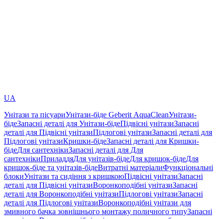
UA
Унітази та пісуари
Унітази-біде Geberit AquaClean
Унітази-
біде
Запасні деталі для Унітази-біде
Підвісні унітази
Запасні
деталі для Підвісні унітази
Підлогові унітази
Запасні деталі для
Підлогові унітази
Кришки-біде
Запасні деталі для Кришки-
біде
Для сантехніки
Запасні деталі для Для
сантехніки
Приладдя
Для унітазів-біде
Для кришок-біде
Для
кришок-біде та унітазів-біде
Витратні матеріали
Функціональні
блоки
Унітази та сидіння з кришкою
Підвісні унітази
Запасні
деталі для Підвісні унітази
Воронкоподібні унітази
Запасні
деталі для Воронкоподібні унітази
Підлогові унітази
Запасні
деталі для Підлогові унітази
Воронкоподібні унітази для
змивного бачка зовнішнього монтажу поличного типу
Запасні