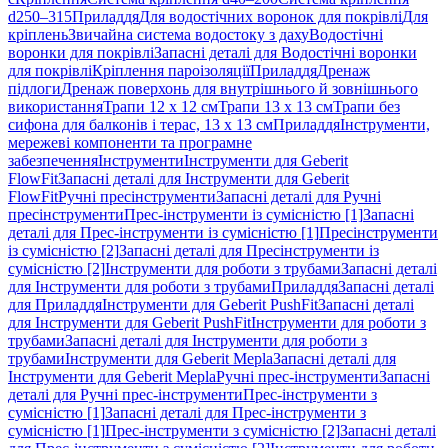
d250–315
Приладдя
Для водостічних воронок для покрівлі
Для
кріплень
Звичайна система водостоку з даху
Водостічні
воронки для покрівлі
Запасні деталі для Водостічні воронки
для покрівлі
Кріплення пароізоляції
Приладдя
Дренаж
підлоги
Дренаж поверхонь для внутрішнього й зовнішнього
використання
Трапи 12 x 12 см
Трапи 13 x 13 см
Трапи без
сифона для балконів і терас, 13 x 13 см
Приладдя
Інструменти,
мережеві компоненти та програмне
забезпечення
Інструменти
Інструменти для Geberit
FlowFit
Запасні деталі для Інструменти для Geberit
FlowFit
Ручні пресінструменти
Запасні деталі для Ручні
пресінструменти
Прес-інструменти із сумісністю [1]
Запасні
деталі для Прес-інструменти із сумісністю [1]
Пресінструменти
із сумісністю [2]
Запасні деталі для Пресінструменти із
сумісністю [2]
Інструменти для роботи з трубами
Запасні деталі
для Інструменти для роботи з трубами
Приладдя
Запасні деталі
для Приладдя
Інструменти для Geberit PushFit
Запасні деталі
для Інструменти для Geberit PushFit
Інструменти для роботи з
трубами
Запасні деталі для Інструменти для роботи з
трубами
Інструменти для Geberit Mepla
Запасні деталі для
Інструменти для Geberit Mepla
Ручні прес-інструменти
Запасні
деталі для Ручні прес-інструменти
Прес-інструменти з
сумісністю [1]
Запасні деталі для Прес-інструменти з
сумісністю [1]
Прес-інструменти з сумісністю [2]
Запасні деталі