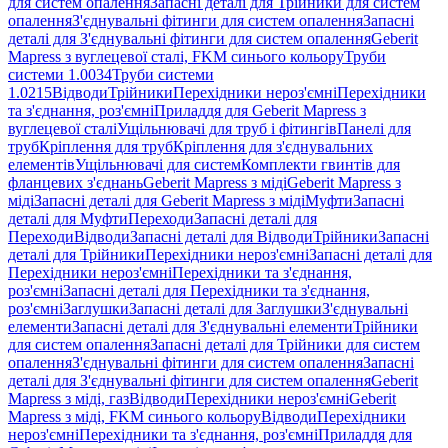
для систем опалення
Запасні деталі для Трійники для систем
опалення
З'єднувальні фітинги для систем опалення
Запасні
деталі для З'єднувальні фітинги для систем опалення
Geberit
Mapress з вуглецевої сталі, FKM синього кольору
Труби
системи 1.0034
Труби системи
1.0215
Відводи
Трійники
Перехідники нероз'ємні
Перехідники
та з'єднання, роз'ємні
Приладдя для Geberit Mapress з
вуглецевої сталі
Ущільнювачі для труб і фітингів
Панелі для
труб
Кріплення для труб
Кріплення для з'єднувальних
елементів
Ущільнювачі для систем
Комплекти гвинтів для
фланцевих з'єднань
Geberit Mapress з міді
Geberit Mapress з
міді
Запасні деталі для Geberit Mapress з міді
Муфти
Запасні
деталі для Муфти
Переходи
Запасні деталі для
Переходи
Відводи
Запасні деталі для Відводи
Трійники
Запасні
деталі для Трійники
Перехідники нероз'ємні
Запасні деталі для
Перехідники нероз'ємні
Перехідники та з'єднання,
роз'ємні
Запасні деталі для Перехідники та з'єднання,
роз'ємні
Заглушки
Запасні деталі для Заглушки
З'єднувальні
елементи
Запасні деталі для З'єднувальні елементи
Трійники
для систем опалення
Запасні деталі для Трійники для систем
опалення
З'єднувальні фітинги для систем опалення
Запасні
деталі для З'єднувальні фітинги для систем опалення
Geberit
Mapress з міді, газ
Відводи
Перехідники нероз'ємні
Geberit
Mapress з міді, FKM синього кольору
Відводи
Перехідники
нероз'ємні
Перехідники та з'єднання, роз'ємні
Приладдя для