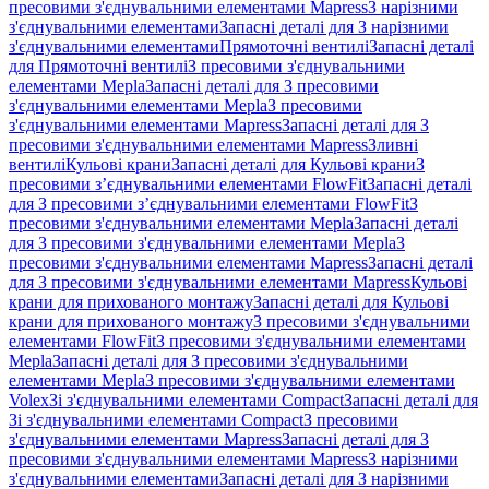
пресовими з'єднувальними елементами Mapress
З нарізними
з'єднувальними елементами
Запасні деталі для З нарізними
з'єднувальними елементами
Прямоточні вентилі
Запасні деталі
для Прямоточні вентилі
З пресовими з'єднувальними
елементами Mepla
Запасні деталі для З пресовими
з'єднувальними елементами Mepla
З пресовими
з'єднувальними елементами Mapress
Запасні деталі для З
пресовими з'єднувальними елементами Mapress
Зливні
вентилі
Кульові крани
Запасні деталі для Кульові крани
З
пресовими з’єднувальними елементами FlowFit
Запасні деталі
для З пресовими з’єднувальними елементами FlowFit
З
пресовими з'єднувальними елементами Mepla
Запасні деталі
для З пресовими з'єднувальними елементами Mepla
З
пресовими з'єднувальними елементами Mapress
Запасні деталі
для З пресовими з'єднувальними елементами Mapress
Кульові
крани для прихованого монтажу
Запасні деталі для Кульові
крани для прихованого монтажу
З пресовими з'єднувальними
елементами FlowFit
З пресовими з'єднувальними елементами
Mepla
Запасні деталі для З пресовими з'єднувальними
елементами Mepla
З пресовими з'єднувальними елементами
Volex
Зі з'єднувальними елементами Compact
Запасні деталі для
Зі з'єднувальними елементами Compact
З пресовими
з'єднувальними елементами Mapress
Запасні деталі для З
пресовими з'єднувальними елементами Mapress
З нарізними
з'єднувальними елементами
Запасні деталі для З нарізними