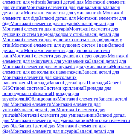
елементи для унітазів
Запасні деталі для Монтажні елементи
для унітазів
Монтажні елементи для умивальників
Запасні
деталі для Монтажні елементи для умивальників
Монтажні
елементи для біде
Запасні деталі для Монтажні елементи для
біде
Монтажні елементи для пісуарів
Запасні деталі для
Монтажні елементи для пісуарів
Монтажні елементи для
душових систем з водовідводом у стіні
Запасні деталі для
Монтажні елементи для душових систем з водовідводом у
стіні
Монтажні елементи для душових систем і ванн
Запасні
деталі для Монтажні елементи для душових систем і
ванн
Монтажні елементи для душових перегородок
Монтажні
елементи для змішувачів для умивальника
Запасні деталі для
Монтажні елементи для змішувачів для умивальника
Монтажні
елементи для консольних навантажень
Запасні деталі для
Монтажні елементи для консольних
навантажень
Приладдя
Запасні деталі для Приладдя
Geberit
GIS
Стінові системи
Системи кріплення
Приладдя для
попереднього збирання
Приладдя для
звукоізоляції
Облицювання
Монтажні елементи
Запасні деталі
для Монтажні елементи
Монтажні елементи для
унітазів
Запасні деталі для Монтажні елементи для
унітазів
Монтажні елементи для умивальників
Запасні деталі
для Монтажні елементи для умивальників
Монтажні елементи
для біде
Запасні деталі для Монтажні елементи для
біде
Монтажні елементи для пісуарів
Запасні деталі для