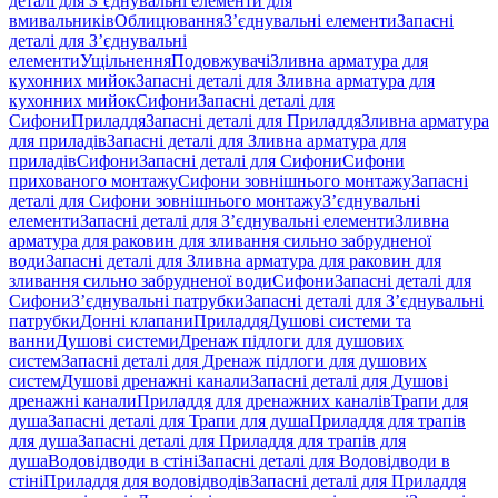
деталі для З’єднувальні елементи для
вмивальників
Облицювання
З’єднувальні елементи
Запасні
деталі для З’єднувальні
елементи
Ущільнення
Подовжувачі
Зливна арматура для
кухонних мийок
Запасні деталі для Зливна арматура для
кухонних мийок
Сифони
Запасні деталі для
Сифони
Приладдя
Запасні деталі для Приладдя
Зливна арматура
для приладів
Запасні деталі для Зливна арматура для
приладів
Сифони
Запасні деталі для Сифони
Сифони
прихованого монтажу
Сифони зовнішнього монтажу
Запасні
деталі для Сифони зовнішнього монтажу
З’єднувальні
елементи
Запасні деталі для З’єднувальні елементи
Зливна
арматура для раковин для зливання сильно забрудненої
води
Запасні деталі для Зливна арматура для раковин для
зливання сильно забрудненої води
Сифони
Запасні деталі для
Сифони
З’єднувальні патрубки
Запасні деталі для З’єднувальні
патрубки
Донні клапани
Приладдя
Душові системи та
ванни
Душові системи
Дренаж підлоги для душових
систем
Запасні деталі для Дренаж підлоги для душових
систем
Душові дренажні канали
Запасні деталі для Душові
дренажні канали
Приладдя для дренажних каналів
Трапи для
душа
Запасні деталі для Трапи для душа
Приладдя для трапів
для душа
Запасні деталі для Приладдя для трапів для
душа
Водовідводи в стіні
Запасні деталі для Водовідводи в
стіні
Приладдя для водовідводів
Запасні деталі для Приладдя