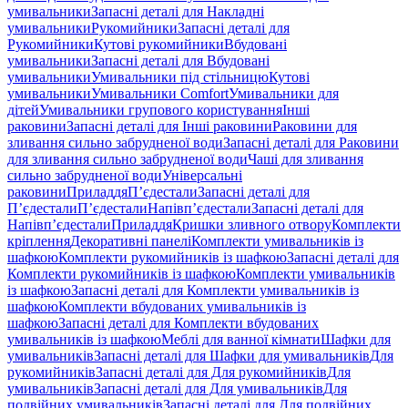
умивальники
Запасні деталі для Накладні
умивальники
Рукомийники
Запасні деталі для
Рукомийники
Кутові рукомийники
Вбудовані
умивальники
Запасні деталі для Вбудовані
умивальники
Умивальники під стільницю
Кутові
умивальники
Умивальники Comfort
Умивальники для
дітей
Умивальники групового користування
Інші
раковини
Запасні деталі для Інші раковини
Раковини для
зливання сильно забрудненої води
Запасні деталі для Раковини
для зливання сильно забрудненої води
Чаші для зливання
сильно забрудненої води
Універсальні
раковини
Приладдя
П’єдестали
Запасні деталі для
П’єдестали
П’єдестали
Напівп’єдестали
Запасні деталі для
Напівп’єдестали
Приладдя
Кришки зливного отвору
Комплекти
кріплення
Декоративні панелі
Комплекти умивальників із
шафкою
Комплекти рукомийників із шафкою
Запасні деталі для
Комплекти рукомийників із шафкою
Комплекти умивальників
із шафкою
Запасні деталі для Комплекти умивальників із
шафкою
Комплекти вбудованих умивальників із
шафкою
Запасні деталі для Комплекти вбудованих
умивальників із шафкою
Меблі для ванної кімнати
Шафки для
умивальників
Запасні деталі для Шафки для умивальників
Для
рукомийників
Запасні деталі для Для рукомийників
Для
умивальників
Запасні деталі для Для умивальників
Для
подвійних умивальників
Запасні деталі для Для подвійних