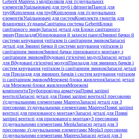
Geberit Mapress з міді
Ізоляція для з'єднувальних
елементів
Ущільнювачі для труб і фітингів
Панелі для
труб
Кріплення для труб
Кріплення для з'єднувальних
елементів
Ущільнювачі для систем
Комплекти гвинтів для
фланцевих з'єднань
Санітарна система Geberit
Блоки
санітарного змиву
Запасні деталі для Блоки санітарного
змиву
Приладдя
Облицювання й захисні панелі
Змивні бачки й
системи керування унітазом із санітарним змивом
Запасні
деталі для Змивні бачки й системи керування унітазом із
санітарним змивом
Змивні бачки прихованого монтажу з
санітарним змивом
Вбудовані гігієнічні модулі
Запасні деталі
для Вбудовані гігієнічні модулі
Приладдя для змивних бачків і
систем керування унітазом із санітарним змивом
Запасні деталі
для Приладдя для змивних бачків і систем керування унітазом
із санітарним змивом
Мережеві блоки живлення
Запасні деталі
для Мережеві блоки живлення
Мережеві
компоненти
Трубопровідна арматура
Прямі запірні
вентилі
Запасні деталі для Прямі запірні вентилі
З пресовими
з'єднувальними елементами Mapress
Запасні деталі для З
пресовими з'єднувальними елементами Mapress
Прямі запірні
вентилі для прихованого монтажу
Запасні деталі для Прямі
запірні вентилі для прихованого монтажу
З пресовими
з'єднувальними елементами Mepla
Запасні деталі для З
пресовими з'єднувальними елементами Mepla
З пресовими
з'єднувальними елементами Mapress
Запасні деталі для З