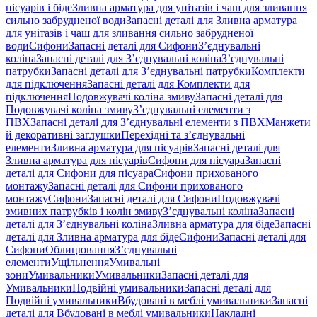
пісуарів і біде
Зливна арматура для унітазів і чаш для зливання
сильно забрудненої води
Запасні деталі для Зливна арматура
для унітазів і чаш для зливання сильно забрудненої
води
Сифони
Запасні деталі для Сифони
З’єднувальні
коліна
Запасні деталі для З’єднувальні коліна
З’єднувальні
патрубки
Запасні деталі для З’єднувальні патрубки
Комплекти
для підключення
Запасні деталі для Комплекти для
підключення
Подовжувачі коліна змиву
Запасні деталі для
Подовжувачі коліна змиву
З’єднувальні елементи з
ПВХ
Запасні деталі для З’єднувальні елементи з ПВХ
Манжети
й декоративні заглушки
Перехідні та з’єднувальні
елементи
Зливна арматура для пісуарів
Запасні деталі для
Зливна арматура для пісуарів
Сифони для пісуара
Запасні
деталі для Сифони для пісуара
Сифони прихованого
монтажу
Запасні деталі для Сифони прихованого
монтажу
Сифони
Запасні деталі для Сифони
Подовжувачі
змивних патрубків і колін змиву
З’єднувальні коліна
Запасні
деталі для З’єднувальні коліна
Зливна арматура для біде
Запасні
деталі для Зливна арматура для біде
Сифони
Запасні деталі для
Сифони
Облицювання
З’єднувальні
елементи
Ущільнення
Умивальні
зони
Умивальники
Умивальники
Запасні деталі для
Умивальники
Подвійні умивальники
Запасні деталі для
Подвійні умивальники
Вбудовані в меблі умивальники
Запасні
деталі для Вбудовані в меблі умивальники
Накладні