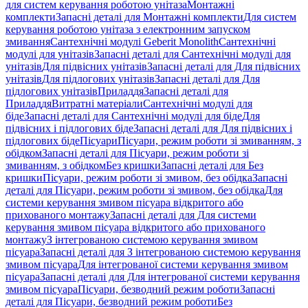
для систем керування роботою унітаза
Монтажні
комплекти
Запасні деталі для Монтажні комплекти
Для систем
керування роботою унітаза з електронним запуском
змивання
Сантехнічні модулі Geberit Monolith
Сантехнічні
модулі для унітазів
Запасні деталі для Сантехнічні модулі для
унітазів
Для підвісних унітазів
Запасні деталі для Для підвісних
унітазів
Для підлогових унітазів
Запасні деталі для Для
підлогових унітазів
Приладдя
Запасні деталі для
Приладдя
Витратні матеріали
Сантехнічні модулі для
біде
Запасні деталі для Сантехнічні модулі для біде
Для
підвісних і підлогових біде
Запасні деталі для Для підвісних і
підлогових біде
Пісуари
Пісуари, режим роботи зі змиванням, з
обідком
Запасні деталі для Пісуари, режим роботи зі
змиванням, з обідком
Без кришки
Запасні деталі для Без
кришки
Пісуари, режим роботи зі змивом, без обідка
Запасні
деталі для Пісуари, режим роботи зі змивом, без обідка
Для
системи керування змивом пісуара відкритого або
прихованого монтажу
Запасні деталі для Для системи
керування змивом пісуара відкритого або прихованого
монтажу
З інтегрованою системою керування змивом
пісуара
Запасні деталі для З інтегрованою системою керування
змивом пісуара
Для інтегрованої системи керування змивом
пісуара
Запасні деталі для Для інтегрованої системи керування
змивом пісуара
Пісуари, безводний режим роботи
Запасні
деталі для Пісуари, безводний режим роботи
Без