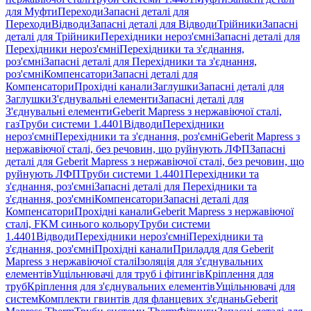
для Муфти
Переходи
Запасні деталі для
Переходи
Відводи
Запасні деталі для Відводи
Трійники
Запасні
деталі для Трійники
Перехідники нероз'ємні
Запасні деталі для
Перехідники нероз'ємні
Перехідники та з'єднання,
роз'ємні
Запасні деталі для Перехідники та з'єднання,
роз'ємні
Компенсатори
Запасні деталі для
Компенсатори
Прохідні канали
Заглушки
Запасні деталі для
Заглушки
З'єднувальні елементи
Запасні деталі для
З'єднувальні елементи
Geberit Mapress з нержавіючої сталі,
газ
Труби системи 1.4401
Відводи
Перехідники
нероз'ємні
Перехідники та з'єднання, роз'ємні
Geberit Mapress з
нержавіючої сталі, без речовин, що руйнують ЛФП
Запасні
деталі для Geberit Mapress з нержавіючої сталі, без речовин, що
руйнують ЛФП
Труби системи 1.4401
Перехідники та
з'єднання, роз'ємні
Запасні деталі для Перехідники та
з'єднання, роз'ємні
Компенсатори
Запасні деталі для
Компенсатори
Прохідні канали
Geberit Mapress з нержавіючої
сталі, FKM синього кольору
Труби системи
1.4401
Відводи
Перехідники нероз'ємні
Перехідники та
з'єднання, роз'ємні
Прохідні канали
Приладдя для Geberit
Mapress з нержавіючої сталі
Ізоляція для з'єднувальних
елементів
Ущільнювачі для труб і фітингів
Кріплення для
труб
Кріплення для з'єднувальних елементів
Ущільнювачі для
систем
Комплекти гвинтів для фланцевих з'єднань
Geberit