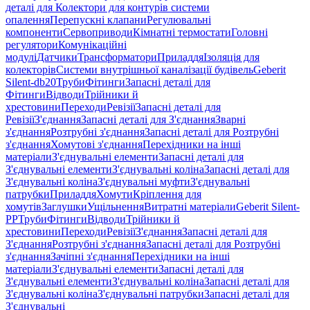
деталі для Колектори для контурів системи
опалення
Перепускні клапани
Регулювальні
компоненти
Сервоприводи
Кімнатні термостати
Головні
регулятори
Комунікаційні
модулі
Датчики
Трансформатори
Приладдя
Ізоляція для
колекторів
Системи внутрішньої каналізації будівель
Geberit
Silent-db20
Труби
Фітинги
Запасні деталі для
Фітинги
Відводи
Трійники й
хрестовини
Переходи
Ревізії
Запасні деталі для
Ревізії
З'єднання
Запасні деталі для З'єднання
Зварні
з'єднання
Розтрубні з'єднання
Запасні деталі для Розтрубні
з'єднання
Хомутові з'єднання
Перехідники на інші
матеріали
З'єднувальні елементи
Запасні деталі для
З'єднувальні елементи
З'єднувальні коліна
Запасні деталі для
З'єднувальні коліна
З'єднувальні муфти
З'єднувальні
патрубки
Приладдя
Хомути
Кріплення для
хомутів
Заглушки
Ущільнення
Витратні матеріали
Geberit Silent-
PP
Труби
Фітинги
Відводи
Трійники й
хрестовини
Переходи
Ревізії
З'єднання
Запасні деталі для
З'єднання
Розтрубні з'єднання
Запасні деталі для Розтрубні
з'єднання
Зачіпні з'єднання
Перехідники на інші
матеріали
З'єднувальні елементи
Запасні деталі для
З'єднувальні елементи
З'єднувальні коліна
Запасні деталі для
З'єднувальні коліна
З'єднувальні патрубки
Запасні деталі для
З'єднувальні