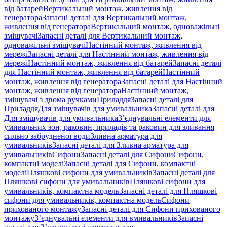
від батарей
Вертикальний монтаж, живлення від
генератора
Запасні деталі для Вертикальний монтаж,
живлення від генератора
Вертикальний монтаж, одноважільні
змішувачі
Запасні деталі для Вертикальний монтаж,
одноважільні змішувачі
Настінний монтаж, живлення від
мережі
Запасні деталі для Настінний монтаж, живлення від
мережі
Настінний монтаж, живлення від батарей
Запасні деталі
для Настінний монтаж, живлення від батарей
Настінний
монтаж, живлення від генератора
Запасні деталі для Настінний
монтаж, живлення від генератора
Настінний монтаж,
змішувачі з двома ручками
Приладдя
Запасні деталі для
Приладдя
Для змішувачів для умивальника
Запасні деталі для
Для змішувачів для умивальника
З’єднувальні елементи для
умивальних зон, раковин, приладів та раковин для зливання
сильно забрудненої води
Зливна арматура для
умивальників
Запасні деталі для Зливна арматура для
умивальників
Сифони
Запасні деталі для Сифони
Сифони,
компактні моделі
Запасні деталі для Сифони, компактні
моделі
Пляшкові сифони для умивальників
Запасні деталі для
Пляшкові сифони для умивальників
Пляшкові сифони для
умивальників, компактна модель
Запасні деталі для Пляшкові
сифони для умивальників, компактна модель
Сифони
прихованого монтажу
Запасні деталі для Сифони прихованого
монтажу
З’єднувальні елементи для вмивальників
Запасні