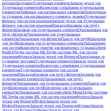
роз'ємні
Заглушки
З'єднувальні елементи
Запасні деталі для
З'єднувальні елементи
Колектори з різьбовим з'єднувальним
елементом
Трійники для нагрівальних елементів
Перехідники
та з'єднання для нагрівального елемента, розміні
З'єднувальні
фітинги для систем опалення
Запасні деталі для З'єднувальні
фітинги для систем опалення
Приладдя
Ізоляція для труб і
фітингів
Ізоляція для з'єднувальних елементів
Ущільнювачі для
труб і фітингів
Ущільнювачі для з'єднувальних
елементів
Ущільнення для фітингів
Панелі для труб
Кріплення
для труб
Кріплення для з'єднувальних елементів
Ущільнювачі
для систем
Комплекти гвинтів для фланцевих з'єднань
Geberit
PushFit
Труби системи ML
Труби системи ML для систем
опалення
Фітинги
Запасні деталі для Фітинги
Перехідники та
з’єднання, роз’ємні
З’єднувальні елементи
Запасні деталі для
З’єднувальні елементи
Колектори з різьбовим з’єднувальним
елементом
З’єднувальні елементи для систем
опалення
Приладдя
Ізоляція для труб і фітингів
Ізоляція для
з'єднувальних елементів
Ущільнювачі для труб і
фітингів
Ущільнювачі для з'єднувальних елементів
Панелі для
труб
Кріплення для труб
Кріплення для з'єднувальних
елементів
Ущільнювачі для систем
Geberit Mepla
Труби системи
ML
Труби системи ML для систем опалення
Фітинги
Запасні
деталі для Фітинги
Муфти
Запасні деталі для
Муфти
Переходи
Запасні деталі для Переходи
Кутики
Запасні
деталі для Кутики
Трійники
Запасні деталі для