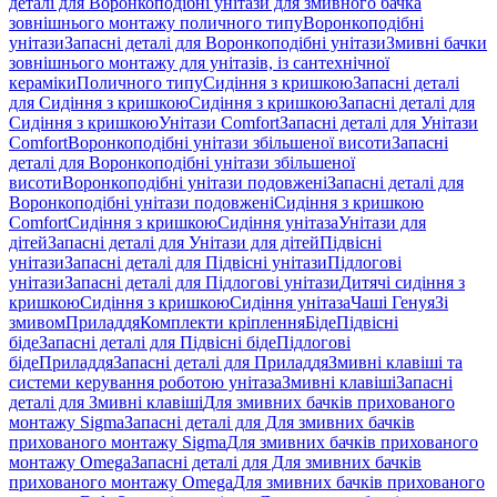
деталі для Воронкоподібні унітази для змивного бачка
зовнішнього монтажу поличного типу
Воронкоподібні
унітази
Запасні деталі для Воронкоподібні унітази
Змивні бачки
зовнішнього монтажу для унітазів, із сантехнічної
кераміки
Поличного типу
Сидіння з кришкою
Запасні деталі
для Сидіння з кришкою
Сидіння з кришкою
Запасні деталі для
Сидіння з кришкою
Унітази Comfort
Запасні деталі для Унітази
Comfort
Воронкоподібні унітази збільшеної висоти
Запасні
деталі для Воронкоподібні унітази збільшеної
висоти
Воронкоподібні унітази подовжені
Запасні деталі для
Воронкоподібні унітази подовжені
Сидіння з кришкою
Comfort
Сидіння з кришкою
Сидіння унітаза
Унітази для
дітей
Запасні деталі для Унітази для дітей
Підвісні
унітази
Запасні деталі для Підвісні унітази
Підлогові
унітази
Запасні деталі для Підлогові унітази
Дитячі сидіння з
кришкою
Сидіння з кришкою
Сидіння унітаза
Чаші Генуя
Зі
змивом
Приладдя
Комплекти кріплення
Біде
Підвісні
біде
Запасні деталі для Підвісні біде
Підлогові
біде
Приладдя
Запасні деталі для Приладдя
Змивні клавіші та
системи керування роботою унітаза
Змивні клавіші
Запасні
деталі для Змивні клавіші
Для змивних бачків прихованого
монтажу Sigma
Запасні деталі для Для змивних бачків
прихованого монтажу Sigma
Для змивних бачків прихованого
монтажу Omega
Запасні деталі для Для змивних бачків
прихованого монтажу Omega
Для змивних бачків прихованого