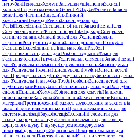
патрубки
Приладдя
Хомути
Заглушки
Ущільнення
Захисні
кришки
Витратні матеріали
Geberit PE
Труби
Фітинги
Запасні
деталі для Фітинги
Відводи
Трійники й
хрестовини
Переходи
Ревізії
Запасні деталі для
Ревізії
Перехідники
Спеціальні фітинги
Запасні деталі для
Спеціальні фітинги
Фітинги SuperTube
Відводи
Спеціальні
фітинги
З'єднання
Запасні деталі для З'єднання
Зварні
з'єднання
Розтрубні з'єднання
Запасні деталі для Розтрубні
з'єднання
Перехідники на інші матеріали
Різьбові
з'єднання
Запасні деталі для Різьбові з'єднання
Фланцеві
з'єднання
Фланцеві втулки
З'єднувальні елементи
Запасні деталі
для З'єднувальні елементи
З'єднувальні коліна
Запасні деталі
для З'єднувальні коліна
Приєднувальні муфти
Запасні деталі
для Приєднувальні муфти
З'єднувальні патрубки
Запасні деталі
для З'єднувальні патрубки
Трубні сифони
Запасні деталі для
Трубні сифони
Розтрубні сифони
Запасні деталі для Розтрубні
сифони
Приладдя
Хомути
Кріплення для хомутів
Напрямні
опорні жолоби
Заглушки
Ущільнення
Захисні короби
Витратні
матеріали
Протипожежний захист, звукоізоляція та захист від
вологи
Протипожежний захист
Протипожежний захист для
систем каналізації
Звукоізоляція
Ізоляційні елементи для
ізоляції корпусного шуму
Ізоляційні елементи для ізоляції
корпусного шуму й шуму, що розповсюджується
повітрям
Гідроізоляція
Ущільнювачі
Повітряні клапани для
відведення води
Повітряні клапани
Клапани з технологією