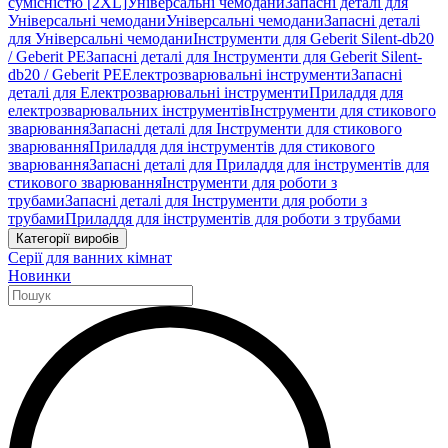
сумісністю [2XL]
Універсальні чемодани
Запасні деталі для
Універсальні чемодани
Універсальні чемодани
Запасні деталі
для Універсальні чемодани
Інструменти для Geberit Silent-db20
/ Geberit PE
Запасні деталі для Інструменти для Geberit Silent-
db20 / Geberit PE
Електрозварювальні інструменти
Запасні
деталі для Електрозварювальні інструменти
Приладдя для
електрозварювальних інструментів
Інструменти для стикового
зварювання
Запасні деталі для Інструменти для стикового
зварювання
Приладдя для інструментів для стикового
зварювання
Запасні деталі для Приладдя для інструментів для
стикового зварювання
Інструменти для роботи з
трубами
Запасні деталі для Інструменти для роботи з
трубами
Приладдя для інструментів для роботи з трубами
Категорії виробів
Серії для ванних кімнат
Новинки