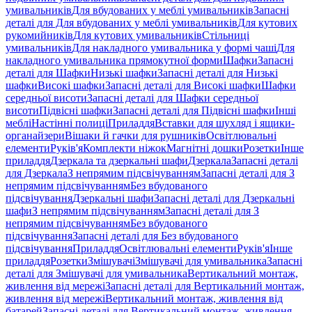
умивальників
Для вбудованих у меблі умивальників
Запасні
деталі для Для вбудованих у меблі умивальників
Для кутових
рукомийників
Для кутових умивальників
Стільниці
умивальників
Для накладного умивальника у формі чаші
Для
накладного умивальника прямокутної форми
Шафки
Запасні
деталі для Шафки
Низькі шафки
Запасні деталі для Низькі
шафки
Високі шафки
Запасні деталі для Високі шафки
Шафки
середньої висоти
Запасні деталі для Шафки середньої
висоти
Підвісні шафки
Запасні деталі для Підвісні шафки
Інші
меблі
Настінні полиці
Приладдя
Вставки для шухляд і ящики-
органайзери
Вішаки й гачки для рушників
Освітлювальні
елементи
Руків'я
Комплекти ніжок
Магнітні дошки
Розетки
Інше
приладдя
Дзеркала та дзеркальні шафи
Дзеркала
Запасні деталі
для Дзеркала
З непрямим підсвічуванням
Запасні деталі для З
непрямим підсвічуванням
Без вбудованого
підсвічування
Дзеркальні шафи
Запасні деталі для Дзеркальні
шафи
З непрямим підсвічуванням
Запасні деталі для З
непрямим підсвічуванням
Без вбудованого
підсвічування
Запасні деталі для Без вбудованого
підсвічування
Приладдя
Освітлювальні елементи
Руків'я
Інше
приладдя
Розетки
Змішувачі
Змішувачі для умивальника
Запасні
деталі для Змішувачі для умивальника
Вертикальний монтаж,
живлення від мережі
Запасні деталі для Вертикальний монтаж,
живлення від мережі
Вертикальний монтаж, живлення від
батарей
Запасні деталі для Вертикальний монтаж, живлення