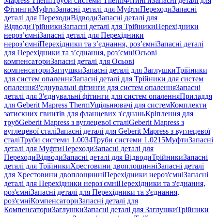
Mapress Therm
Труби системи Therm
Фітинги
Запасні деталі для
Фітинги
Муфти
Запасні деталі для Муфти
Переходи
Запасні
деталі для Переходи
Відводи
Запасні деталі для
Відводи
Трійники
Запасні деталі для Трійники
Перехідники
нероз’ємні
Запасні деталі для Перехідники
нероз’ємні
Перехідники та з’єднання, роз’ємні
Запасні деталі
для Перехідники та з’єднання, роз’ємні
Осьові
компенсатори
Запасні деталі для Осьові
компенсатори
Заглушки
Запасні деталі для Заглушки
Трійники
для систем опалення
Запасні деталі для Трійники для систем
опалення
З'єднувальні фітинги для систем опалення
Запасні
деталі для З'єднувальні фітинги для систем опалення
Приладдя
для Geberit Mapress Therm
Ущільнювачі для систем
Комплекти
затискних гвинтів для фланцевих з'єднань
Кріплення для
труб
Geberit Mapress з вуглецевої сталі
Geberit Mapress з
вуглецевої сталі
Запасні деталі для Geberit Mapress з вуглецевої
сталі
Труби системи 1.0034
Труби системи 1.0215
Муфти
Запасні
деталі для Муфти
Переходи
Запасні деталі для
Переходи
Відводи
Запасні деталі для Відводи
Трійники
Запасні
деталі для Трійники
Хрестовини двоплощинні
Запасні деталі
для Хрестовини двоплощинні
Перехідники нероз'ємні
Запасні
деталі для Перехідники нероз'ємні
Перехідники та з'єднання,
роз'ємні
Запасні деталі для Перехідники та з'єднання,
роз'ємні
Компенсатори
Запасні деталі для
Компенсатори
Заглушки
Запасні деталі для Заглушки
Трійники