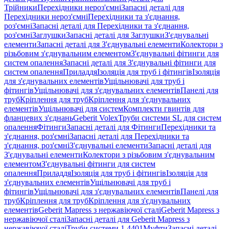
Трійники
Перехідники нероз'ємні
Запасні деталі для
Перехідники нероз'ємні
Перехідники та з'єднання,
роз'ємні
Запасні деталі для Перехідники та з'єднання,
роз'ємні
Заглушки
Запасні деталі для Заглушки
З'єднувальні
елементи
Запасні деталі для З'єднувальні елементи
Колектори з
різьбовим з'єднувальним елементом
З'єднувальні фітинги для
систем опалення
Запасні деталі для З'єднувальні фітинги для
систем опалення
Приладдя
Ізоляція для труб і фітингів
Ізоляція
для з'єднувальних елементів
Ущільнювачі для труб і
фітингів
Ущільнювачі для з'єднувальних елементів
Панелі для
труб
Кріплення для труб
Кріплення для з'єднувальних
елементів
Ущільнювачі для систем
Комплекти гвинтів для
фланцевих з'єднань
Geberit Volex
Труби системи SL для систем
опалення
Фітинги
Запасні деталі для Фітинги
Перехідники та
з'єднання, роз'ємні
Запасні деталі для Перехідники та
з'єднання, роз'ємні
З'єднувальні елементи
Запасні деталі для
З'єднувальні елементи
Колектори з різьбовим з'єднувальним
елементом
З'єднувальні фітинги для систем
опалення
Приладдя
Ізоляція для труб і фітингів
Ізоляція для
з'єднувальних елементів
Ущільнювачі для труб і
фітингів
Ущільнювачі для з'єднувальних елементів
Панелі для
труб
Кріплення для труб
Кріплення для з'єднувальних
елементів
Geberit Mapress з нержавіючої сталі
Geberit Mapress з
нержавіючої сталі
Запасні деталі для Geberit Mapress з
нержавіючої сталі
Труби системи 1.4401
Муфти
Запасні деталі