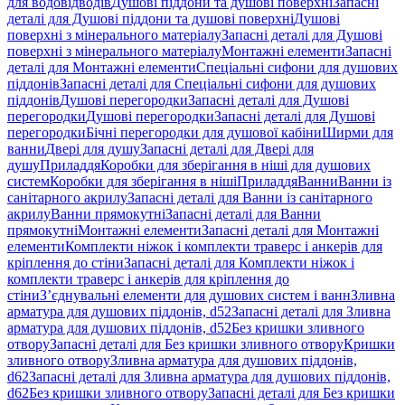
для водовідводів
Душові піддони та душові поверхні
Запасні
деталі для Душові піддони та душові поверхні
Душові
поверхні з мінерального матеріалу
Запасні деталі для Душові
поверхні з мінерального матеріалу
Монтажні елементи
Запасні
деталі для Монтажні елементи
Спеціальні сифони для душових
піддонів
Запасні деталі для Спеціальні сифони для душових
піддонів
Душові перегородки
Запасні деталі для Душові
перегородки
Душові перегородки
Запасні деталі для Душові
перегородки
Бічні перегородки для душової кабіни
Ширми для
ванни
Двері для душу
Запасні деталі для Двері для
душу
Приладдя
Коробки для зберігання в ніші для душових
систем
Коробки для зберігання в ніші
Приладдя
Ванни
Ванни із
санітарного акрилу
Запасні деталі для Ванни із санітарного
акрилу
Ванни прямокутні
Запасні деталі для Ванни
прямокутні
Монтажні елементи
Запасні деталі для Монтажні
елементи
Комплекти ніжок і комплекти траверс і анкерів для
кріплення до стіни
Запасні деталі для Комплекти ніжок і
комплекти траверс і анкерів для кріплення до
стіни
З’єднувальні елементи для душових систем і ванн
Зливна
арматура для душових піддонів, d52
Запасні деталі для Зливна
арматура для душових піддонів, d52
Без кришки зливного
отвору
Запасні деталі для Без кришки зливного отвору
Кришки
зливного отвору
Зливна арматура для душових піддонів,
d62
Запасні деталі для Зливна арматура для душових піддонів,
d62
Без кришки зливного отвору
Запасні деталі для Без кришки