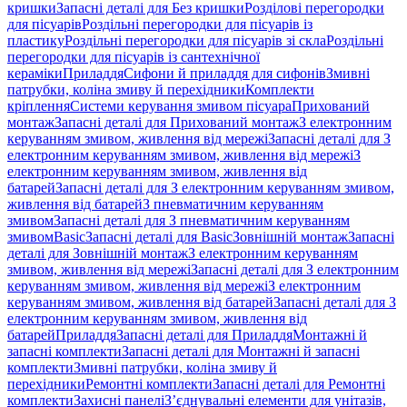
кришки
Запасні деталі для Без кришки
Розділові перегородки
для пісуарів
Роздільні перегородки для пісуарів із
пластику
Роздільні перегородки для пісуарів зі скла
Роздільні
перегородки для пісуарів із сантехнічної
кераміки
Приладдя
Сифони й приладдя для сифонів
Змивні
патрубки, коліна змиву й перехідники
Комплекти
кріплення
Системи керування змивом пісуара
Прихований
монтаж
Запасні деталі для Прихований монтаж
З електронним
керуванням змивом, живлення від мережі
Запасні деталі для З
електронним керуванням змивом, живлення від мережі
З
електронним керуванням змивом, живлення від
батарей
Запасні деталі для З електронним керуванням змивом,
живлення від батарей
З пневматичним керуванням
змивом
Запасні деталі для З пневматичним керуванням
змивом
Basic
Запасні деталі для Basic
Зовнішній монтаж
Запасні
деталі для Зовнішній монтаж
З електронним керуванням
змивом, живлення від мережі
Запасні деталі для З електронним
керуванням змивом, живлення від мережі
З електронним
керуванням змивом, живлення від батарей
Запасні деталі для З
електронним керуванням змивом, живлення від
батарей
Приладдя
Запасні деталі для Приладдя
Монтажні й
запасні комплекти
Запасні деталі для Монтажні й запасні
комплекти
Змивні патрубки, коліна змиву й
перехідники
Ремонтні комплекти
Запасні деталі для Ремонтні
комплекти
Захисні панелі
З’єднувальні елементи для унітазів,