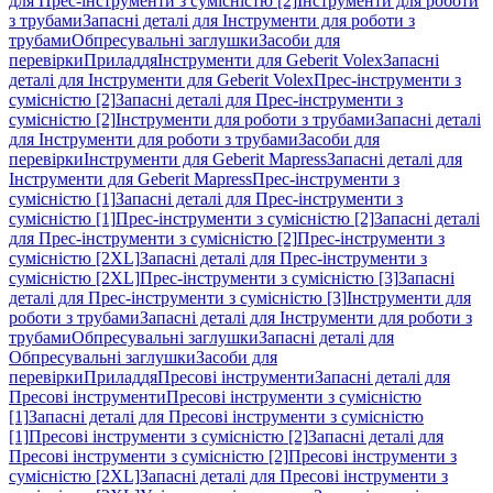
для Прес-інструменти з сумісністю [2]
Інструменти для роботи
з трубами
Запасні деталі для Інструменти для роботи з
трубами
Обпресувальні заглушки
Засоби для
перевірки
Приладдя
Інструменти для Geberit Volex
Запасні
деталі для Інструменти для Geberit Volex
Прес-інструменти з
сумісністю [2]
Запасні деталі для Прес-інструменти з
сумісністю [2]
Інструменти для роботи з трубами
Запасні деталі
для Інструменти для роботи з трубами
Засоби для
перевірки
Інструменти для Geberit Mapress
Запасні деталі для
Інструменти для Geberit Mapress
Прес-інструменти з
сумісністю [1]
Запасні деталі для Прес-інструменти з
сумісністю [1]
Прес-інструменти з сумісністю [2]
Запасні деталі
для Прес-інструменти з сумісністю [2]
Прес-інструменти з
сумісністю [2XL]
Запасні деталі для Прес-інструменти з
сумісністю [2XL]
Прес-інструменти з сумісністю [3]
Запасні
деталі для Прес-інструменти з сумісністю [3]
Інструменти для
роботи з трубами
Запасні деталі для Інструменти для роботи з
трубами
Обпресувальні заглушки
Запасні деталі для
Обпресувальні заглушки
Засоби для
перевірки
Приладдя
Пресові інструменти
Запасні деталі для
Пресові інструменти
Пресові інструменти з сумісністю
[1]
Запасні деталі для Пресові інструменти з сумісністю
[1]
Пресові інструменти з сумісністю [2]
Запасні деталі для
Пресові інструменти з сумісністю [2]
Пресові інструменти з
сумісністю [2XL]
Запасні деталі для Пресові інструменти з