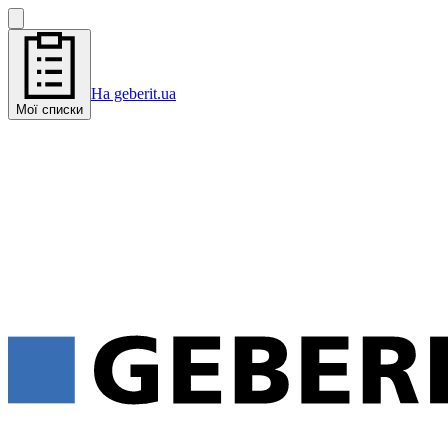
На geberit.ua
Мої списки