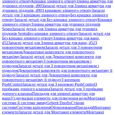
зливного отвору
Кришки зливного отвору
Зливна арматура для
душових піддонів, d90
Запасні деталі для Зливна арматура для
душових піддонів, d90
З кришкою зливного отвору
Запасні
деталі для З кришкою зливного отвору
Без кришки зливного
отвору
Запасні деталі для Без кришки зливного отвору
Кришки
зливного отвору
Зливна арматура для душових піддонів
Sestra
Запасні деталі для Зливна арматура для душових
піддонів Sestra
Без кришки зливного отвору
Запасні деталі для
Без кришки зливного отвору
Зливна арматура для ванн,
d52
Запасні деталі для Зливна арматура для ванн, d52
З
поворотним механізмом
Запасні деталі для З поворотним
механізмом
Декоративні комплекти для поворотного
механізму
Запасні деталі для Декоративні комплекти для
поворотного механізму
З поворотним механізмом і
підводом
Запасні деталі для З поворотним механізмом і
підводом
Декоративні комплекти для поворотного механізму й
підводу
Запасні деталі для Декоративні комплекти для
поворотного механізму й підводу
З кнопкою
PushControl
Запасні деталі для З кнопкою PushControl
З
пробками донного клапана
Запасні деталі для З пробками
донного клапана
Приладдя для зливної арматури для
ванн
З’єднувальні елементи для підведення води
Монтажні
системи й системи змиву
Geberit Duofix
Стінові
системи
Системи кріплення
Облицювання
Приладдя
Монтажні
елементи
Запасні деталі для Монтажні елементи
Монтажні