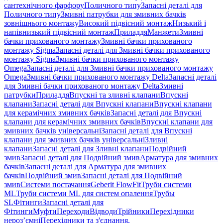
сантехнічного фарфору
Поличного типу
Запасні деталі для
Поличного типу
Змивні патрубки для змивних бачків
зовнішнього монтажу
Високий підвісний монтаж
Низький і
напівнизький підвісний монтаж
Приладдя
Манжети
Змивні
бачки прихованого монтажу
Змивні бачки прихованого
монтажу Sigma
Запасні деталі для Змивні бачки прихованого
монтажу Sigma
Змивні бачки прихованого монтажу
Omega
Запасні деталі для Змивні бачки прихованого монтажу
Omega
Змивні бачки прихованого монтажу Delta
Запасні деталі
для Змивні бачки прихованого монтажу Delta
Змивні
патрубки
Приладдя
Впускні та зливні клапани
Впускні
клапани
Запасні деталі для Впускні клапани
Впускні клапани
для керамічних змивних бачків
Запасні деталі для Впускні
клапани для керамічних змивних бачків
Впускні клапани для
змивних бачків універсальні
Запасні деталі для Впускні
клапани для змивних бачків універсальні
Зливні
клапани
Запасні деталі для Зливні клапани
Подвійний
змив
Запасні деталі для Подвійний змив
Арматура для змивних
бачкiв
Запасні деталі для Арматура для змивних
бачкiв
Подвійний змив
Запасні деталі для Подвійний
змив
Системи постачання
Geberit FlowFit
Труби системи
ML
Труби системи ML для систем опалення
Трубы
SL
Фітинги
Запасні деталі для
Фітинги
Муфти
Переходи
Відводи
Трійники
Перехідники
нероз’ємні
Перехідники та з'єднання,