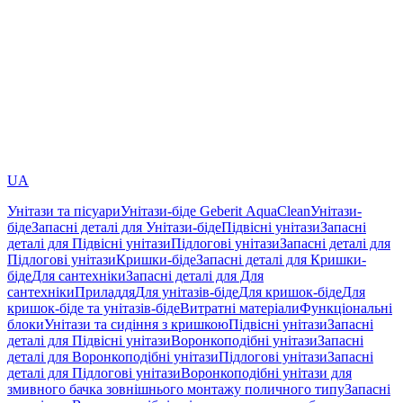
UA
Унітази та пісуари
Унітази-біде Geberit AquaClean
Унітази-
біде
Запасні деталі для Унітази-біде
Підвісні унітази
Запасні
деталі для Підвісні унітази
Підлогові унітази
Запасні деталі для
Підлогові унітази
Кришки-біде
Запасні деталі для Кришки-
біде
Для сантехніки
Запасні деталі для Для
сантехніки
Приладдя
Для унітазів-біде
Для кришок-біде
Для
кришок-біде та унітазів-біде
Витратні матеріали
Функціональні
блоки
Унітази та сидіння з кришкою
Підвісні унітази
Запасні
деталі для Підвісні унітази
Воронкоподібні унітази
Запасні
деталі для Воронкоподібні унітази
Підлогові унітази
Запасні
деталі для Підлогові унітази
Воронкоподібні унітази для
змивного бачка зовнішнього монтажу поличного типу
Запасні