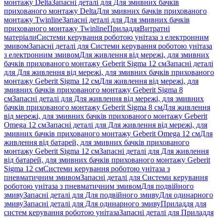
монтажу Delta
Запасні деталі для Для змивних бачків
прихованого монтажу Delta
Для змивних бачків прихованого
монтажу Twinline
Запасні деталі для Для змивних бачків
прихованого монтажу Twinline
Приладдя
Витратні
матеріали
Системи керування роботою унітаза з електронним
змивом
Запасні деталі для Системи керування роботою унітаза
з електронним змивом
Для живлення від мережі, для змивних
бачків прихованого монтажу Geberit Sigma 12 см
Запасні деталі
для Для живлення від мережі, для змивних бачків прихованого
монтажу Geberit Sigma 12 см
Для живлення від мережі, для
змивних бачків прихованого монтажу Geberit Sigma 8
см
Запасні деталі для Для живлення від мережі, для змивних
бачків прихованого монтажу Geberit Sigma 8 см
Для живлення
від мережі, для змивних бачків прихованого монтажу Geberit
Omega 12 см
Запасні деталі для Для живлення від мережі, для
змивних бачків прихованого монтажу Geberit Omega 12 см
Для
живлення від батарей, для змивних бачків прихованого
монтажу Geberit Sigma 12 см
Запасні деталі для Для живлення
від батарей, для змивних бачків прихованого монтажу Geberit
Sigma 12 см
Системи керування роботою унітаза з
пневматичним змивом
Запасні деталі для Системи керування
роботою унітаза з пневматичним змивом
Для подвійного
змиву
Запасні деталі для Для подвійного змиву
Для одинарного
змиву
Запасні деталі для Для одинарного змиву
Приладдя для
систем керування роботою унітаза
Запасні деталі для Приладдя