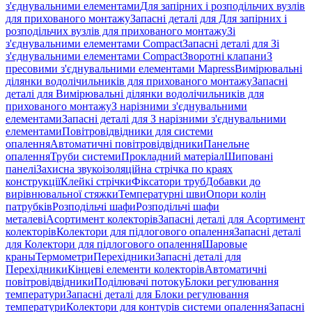
з'єднувальними елементами
Для запірних і розподільчих вузлів
для прихованого монтажу
Запасні деталі для Для запірних і
розподільчих вузлів для прихованого монтажу
Зі
з'єднувальними елементами Compact
Запасні деталі для Зі
з'єднувальними елементами Compact
Зворотні клапани
З
пресовими з'єднувальними елементами Mapress
Вимірювальні
ділянки водолічильників для прихованого монтажу
Запасні
деталі для Вимірювальні ділянки водолічильників для
прихованого монтажу
З нарізними з'єднувальними
елементами
Запасні деталі для З нарізними з'єднувальними
елементами
Повітровідвідники для системи
опалення
Автоматичні повітровідвідники
Панельне
опалення
Труби системи
Прокладний матеріал
Шиповані
панелі
Захисна звукоізоляційна стрічка по краях
конструкції
Клейкі стрічки
Фіксатори труб
Добавки до
вирівнювальної стяжки
Температурні шви
Опори колін
патрубків
Розподільчі шафи
Розподільчі шафи
металеві
Асортимент колекторів
Запасні деталі для Асортимент
колекторів
Колектори для підлогового опалення
Запасні деталі
для Колектори для підлогового опалення
Шаровые
краны
Термометри
Перехідники
Запасні деталі для
Перехідники
Кінцеві елементи колекторів
Автоматичні
повітровідвідники
Поділювачі потоку
Блоки регулювання
температури
Запасні деталі для Блоки регулювання
температури
Колектори для контурів системи опалення
Запасні