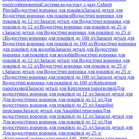
енергозбереження
Система водостоку з даху Geberit
Pluvia
Водостічні воронки для покрівлі
Запасні деталі для
Водостічні воронки для покрівлі
Водостічні воронки для
покрівлі до 12 л/с
Запасні деталі для Водостічні воронки для
покрівлі до 12 л/с
Водостічні воронки для покрівлі до 25 л/
с
Запасні деталі для Водостічні воронки для покрівлі до 25 л/
с
Водостічні воронки для покрівлі до 100 л/с
Запасні деталі для
Водостічні воронки для покрівлі до 100 л/с
Водостічні воронки
для покрівлі для жолобів
Запасні деталі для Водостічні
воронки для покрівлі для жолобів
Водостічні воронки для
покрівлі до 12 л/с
Запасні деталі для Водостічні воронки для
покрівлі до 12 л/с
Водостічні воронки для покрівлі до 25 л/
с
Запасні деталі для Водостічні воронки для покрівлі до 25 л/
с
Водостічні воронки для покрівлі до 100 л/с
Запасні деталі для
Водостічні воронки для покрівлі до 100 л/с
Кріплення
пароізоляції
Запасні деталі для Кріплення пароізоляції
Для
водостічних воронок для покрівлі до 12 л/с
Запасні деталі для
Для водостічних воронок для покрівлі до 12 л/с
Для
водостічних воронок для покрівлі до 25 л/с
Аварійні
переливи
Запасні деталі для Аварійні переливи
Для
водостічних воронок для покрівлі до 12 л/с
Запасні деталі для
Для водостічних воронок для покрівлі до 12 л/с
Для
водостічних воронок для покрівлі до 25 л/с
Запасні деталі для
Для водостічних воронок для покрівлі до 25 л/
с
Кріплення
Система кріплення d40–200
Система кріплення