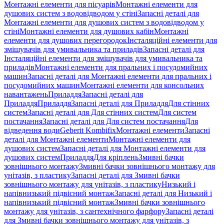
Монтажні елементи для пісуарів
Монтажні елементи для
душових систем з водовідводом у стіні
Запасні деталі для
Монтажні елементи для душових систем з водовідводом у
стіні
Монтажні елементи для душових кабін
Монтажні
елементи для душових перегородок
Інсталяційні елементи для
змішувачів для умивальника та приладів
Запасні деталі для
Інсталяційні елементи для змішувачів для умивальника та
приладів
Монтажні елементи для пральних і посудомийних
машин
Запасні деталі для Монтажні елементи для пральних і
посудомийних машин
Монтажні елементи для консольних
навантажень
Приладдя
Запасні деталі для
Приладдя
Приладдя
Запасні деталі для Приладдя
Для стінних
систем
Запасні деталі для Для стінних систем
Для систем
постачання
Запасні деталі для Для систем постачання
Для
відведення води
Geberit Kombifix
Монтажні елементи
Запасні
деталі для Монтажні елементи
Монтажні елементи для
душових систем
Запасні деталі для Монтажні елементи для
душових систем
Приладдя
Для кріплень
Змивні бачки
зовнішнього монтажу
Змивні бачки зовнішнього монтажу для
унітазів, з пластику
Запасні деталі для Змивні бачки
зовнішнього монтажу для унітазів, з пластику
Низький і
напівнизький підвісний монтаж
Запасні деталі для Низький і
напівнизький підвісний монтаж
Змивні бачки зовнішнього
монтажу для унітазів, з сантехнічного фарфору
Запасні деталі
для Змивні бачки зовнішнього монтажу для унітазів, з