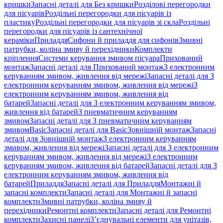
кришки
Запасні деталі для Без кришки
Розділові перегородки
для пісуарів
Роздільні перегородки для пісуарів із
пластику
Роздільні перегородки для пісуарів зі скла
Роздільні
перегородки для пісуарів із сантехнічної
кераміки
Приладдя
Сифони й приладдя для сифонів
Змивні
патрубки, коліна змиву й перехідники
Комплекти
кріплення
Системи керування змивом пісуара
Прихований
монтаж
Запасні деталі для Прихований монтаж
З електронним
керуванням змивом, живлення від мережі
Запасні деталі для З
електронним керуванням змивом, живлення від мережі
З
електронним керуванням змивом, живлення від
батарей
Запасні деталі для З електронним керуванням змивом,
живлення від батарей
З пневматичним керуванням
змивом
Запасні деталі для З пневматичним керуванням
змивом
Basic
Запасні деталі для Basic
Зовнішній монтаж
Запасні
деталі для Зовнішній монтаж
З електронним керуванням
змивом, живлення від мережі
Запасні деталі для З електронним
керуванням змивом, живлення від мережі
З електронним
керуванням змивом, живлення від батарей
Запасні деталі для З
електронним керуванням змивом, живлення від
батарей
Приладдя
Запасні деталі для Приладдя
Монтажні й
запасні комплекти
Запасні деталі для Монтажні й запасні
комплекти
Змивні патрубки, коліна змиву й
перехідники
Ремонтні комплекти
Запасні деталі для Ремонтні
комплекти
Захисні панелі
З’єднувальні елементи для унітазів,