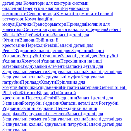
деталі для Колектори для контурів системи
опалення
Перепускні клапани
Регулювальні
компоненти
Сервоприводи
Кімнатні термостати
Головні
регулятори
Комунікаційні
модулі
Датчики
Трансформатори
Приладдя
Ізоляція для
колекторів
Системи внутрішньої каналізації будівель
Geberit
Silent-db20
Труби
Фітинги
Запасні деталі для
Фітинги
Відводи
Трійники й
хрестовини
Переходи
Ревізії
Запасні деталі для
Ревізії
З'єднання
Запасні деталі для З'єднання
Зварні
з'єднання
Розтрубні з'єднання
Запасні деталі для Розтрубні
з'єднання
Хомутові з'єднання
Перехідники на інші
матеріали
З'єднувальні елементи
Запасні деталі для
З'єднувальні елементи
З'єднувальні коліна
Запасні деталі для
З'єднувальні коліна
З'єднувальні муфти
З'єднувальні
патрубки
Приладдя
Хомути
Кріплення для
хомутів
Заглушки
Ущільнення
Витратні матеріали
Geberit Silent-
PP
Труби
Фітинги
Відводи
Трійники й
хрестовини
Переходи
Ревізії
З'єднання
Запасні деталі для
З'єднання
Розтрубні з'єднання
Запасні деталі для Розтрубні
з'єднання
Зачіпні з'єднання
Перехідники на інші
матеріали
З'єднувальні елементи
Запасні деталі для
З'єднувальні елементи
З'єднувальні коліна
Запасні деталі для
З'єднувальні коліна
З'єднувальні патрубки
Запасні деталі для
З'єднувальні