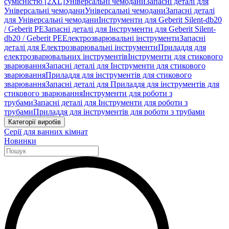
сумісністю [2XL]
Універсальні чемодани
Запасні деталі для
Універсальні чемодани
Універсальні чемодани
Запасні деталі
для Універсальні чемодани
Інструменти для Geberit Silent-db20
/ Geberit PE
Запасні деталі для Інструменти для Geberit Silent-
db20 / Geberit PE
Електрозварювальні інструменти
Запасні
деталі для Електрозварювальні інструменти
Приладдя для
електрозварювальних інструментів
Інструменти для стикового
зварювання
Запасні деталі для Інструменти для стикового
зварювання
Приладдя для інструментів для стикового
зварювання
Запасні деталі для Приладдя для інструментів для
стикового зварювання
Інструменти для роботи з
трубами
Запасні деталі для Інструменти для роботи з
трубами
Приладдя для інструментів для роботи з трубами
Категорії виробів
Серії для ванних кімнат
Новинки