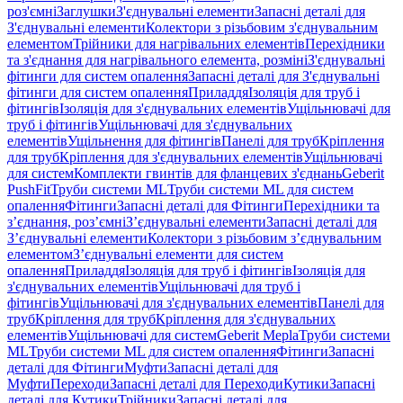
роз'ємні
Заглушки
З'єднувальні елементи
Запасні деталі для
З'єднувальні елементи
Колектори з різьбовим з'єднувальним
елементом
Трійники для нагрівальних елементів
Перехідники
та з'єднання для нагрівального елемента, розміні
З'єднувальні
фітинги для систем опалення
Запасні деталі для З'єднувальні
фітинги для систем опалення
Приладдя
Ізоляція для труб і
фітингів
Ізоляція для з'єднувальних елементів
Ущільнювачі для
труб і фітингів
Ущільнювачі для з'єднувальних
елементів
Ущільнення для фітингів
Панелі для труб
Кріплення
для труб
Кріплення для з'єднувальних елементів
Ущільнювачі
для систем
Комплекти гвинтів для фланцевих з'єднань
Geberit
PushFit
Труби системи ML
Труби системи ML для систем
опалення
Фітинги
Запасні деталі для Фітинги
Перехідники та
з’єднання, роз’ємні
З’єднувальні елементи
Запасні деталі для
З’єднувальні елементи
Колектори з різьбовим з’єднувальним
елементом
З’єднувальні елементи для систем
опалення
Приладдя
Ізоляція для труб і фітингів
Ізоляція для
з'єднувальних елементів
Ущільнювачі для труб і
фітингів
Ущільнювачі для з'єднувальних елементів
Панелі для
труб
Кріплення для труб
Кріплення для з'єднувальних
елементів
Ущільнювачі для систем
Geberit Mepla
Труби системи
ML
Труби системи ML для систем опалення
Фітинги
Запасні
деталі для Фітинги
Муфти
Запасні деталі для
Муфти
Переходи
Запасні деталі для Переходи
Кутики
Запасні
деталі для Кутики
Трійники
Запасні деталі для