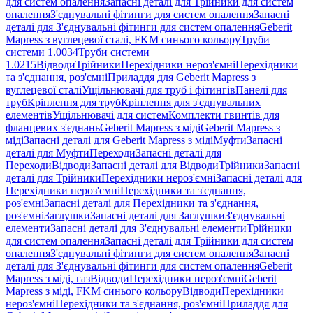
для систем опалення
Запасні деталі для Трійники для систем
опалення
З'єднувальні фітинги для систем опалення
Запасні
деталі для З'єднувальні фітинги для систем опалення
Geberit
Mapress з вуглецевої сталі, FKM синього кольору
Труби
системи 1.0034
Труби системи
1.0215
Відводи
Трійники
Перехідники нероз'ємні
Перехідники
та з'єднання, роз'ємні
Приладдя для Geberit Mapress з
вуглецевої сталі
Ущільнювачі для труб і фітингів
Панелі для
труб
Кріплення для труб
Кріплення для з'єднувальних
елементів
Ущільнювачі для систем
Комплекти гвинтів для
фланцевих з'єднань
Geberit Mapress з міді
Geberit Mapress з
міді
Запасні деталі для Geberit Mapress з міді
Муфти
Запасні
деталі для Муфти
Переходи
Запасні деталі для
Переходи
Відводи
Запасні деталі для Відводи
Трійники
Запасні
деталі для Трійники
Перехідники нероз'ємні
Запасні деталі для
Перехідники нероз'ємні
Перехідники та з'єднання,
роз'ємні
Запасні деталі для Перехідники та з'єднання,
роз'ємні
Заглушки
Запасні деталі для Заглушки
З'єднувальні
елементи
Запасні деталі для З'єднувальні елементи
Трійники
для систем опалення
Запасні деталі для Трійники для систем
опалення
З'єднувальні фітинги для систем опалення
Запасні
деталі для З'єднувальні фітинги для систем опалення
Geberit
Mapress з міді, газ
Відводи
Перехідники нероз'ємні
Geberit
Mapress з міді, FKM синього кольору
Відводи
Перехідники
нероз'ємні
Перехідники та з'єднання, роз'ємні
Приладдя для