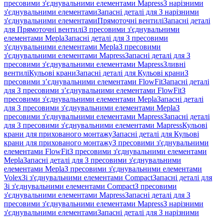
пресовими з'єднувальними елементами Mapress
З нарізними
з'єднувальними елементами
Запасні деталі для З нарізними
з'єднувальними елементами
Прямоточні вентилі
Запасні деталі
для Прямоточні вентилі
З пресовими з'єднувальними
елементами Mepla
Запасні деталі для З пресовими
з'єднувальними елементами Mepla
З пресовими
з'єднувальними елементами Mapress
Запасні деталі для З
пресовими з'єднувальними елементами Mapress
Зливні
вентилі
Кульові крани
Запасні деталі для Кульові крани
З
пресовими з’єднувальними елементами FlowFit
Запасні деталі
для З пресовими з’єднувальними елементами FlowFit
З
пресовими з'єднувальними елементами Mepla
Запасні деталі
для З пресовими з'єднувальними елементами Mepla
З
пресовими з'єднувальними елементами Mapress
Запасні деталі
для З пресовими з'єднувальними елементами Mapress
Кульові
крани для прихованого монтажу
Запасні деталі для Кульові
крани для прихованого монтажу
З пресовими з'єднувальними
елементами FlowFit
З пресовими з'єднувальними елементами
Mepla
Запасні деталі для З пресовими з'єднувальними
елементами Mepla
З пресовими з'єднувальними елементами
Volex
Зі з'єднувальними елементами Compact
Запасні деталі для
Зі з'єднувальними елементами Compact
З пресовими
з'єднувальними елементами Mapress
Запасні деталі для З
пресовими з'єднувальними елементами Mapress
З нарізними
з'єднувальними елементами
Запасні деталі для З нарізними