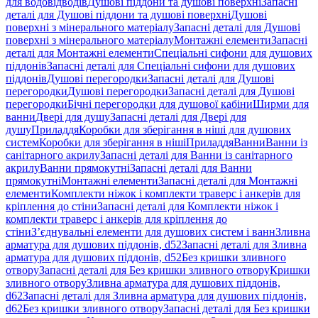
для водовідводів
Душові піддони та душові поверхні
Запасні
деталі для Душові піддони та душові поверхні
Душові
поверхні з мінерального матеріалу
Запасні деталі для Душові
поверхні з мінерального матеріалу
Монтажні елементи
Запасні
деталі для Монтажні елементи
Спеціальні сифони для душових
піддонів
Запасні деталі для Спеціальні сифони для душових
піддонів
Душові перегородки
Запасні деталі для Душові
перегородки
Душові перегородки
Запасні деталі для Душові
перегородки
Бічні перегородки для душової кабіни
Ширми для
ванни
Двері для душу
Запасні деталі для Двері для
душу
Приладдя
Коробки для зберігання в ніші для душових
систем
Коробки для зберігання в ніші
Приладдя
Ванни
Ванни із
санітарного акрилу
Запасні деталі для Ванни із санітарного
акрилу
Ванни прямокутні
Запасні деталі для Ванни
прямокутні
Монтажні елементи
Запасні деталі для Монтажні
елементи
Комплекти ніжок і комплекти траверс і анкерів для
кріплення до стіни
Запасні деталі для Комплекти ніжок і
комплекти траверс і анкерів для кріплення до
стіни
З’єднувальні елементи для душових систем і ванн
Зливна
арматура для душових піддонів, d52
Запасні деталі для Зливна
арматура для душових піддонів, d52
Без кришки зливного
отвору
Запасні деталі для Без кришки зливного отвору
Кришки
зливного отвору
Зливна арматура для душових піддонів,
d62
Запасні деталі для Зливна арматура для душових піддонів,
d62
Без кришки зливного отвору
Запасні деталі для Без кришки