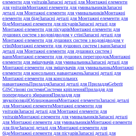
елементи для унітазів
Запасні деталі для Монтажні елементи
для унітазів
Монтажні елементи для умивальників
Запасні
деталі для Монтажні елементи для умивальників
Монтажні
елементи для біде
Запасні деталі для Монтажні елементи для
біде
Монтажні елементи для пісуарів
Запасні деталі для
Монтажні елементи для пісуарів
Монтажні елементи для
душових систем з водовідводом у стіні
Запасні деталі для
Монтажні елементи для душових систем з водовідводом у
стіні
Монтажні елементи для душових систем і ванн
Запасні
деталі для Монтажні елементи для душових систем і
ванн
Монтажні елементи для душових перегородок
Монтажні
елементи для змішувачів для умивальника
Запасні деталі для
Монтажні елементи для змішувачів для умивальника
Монтажні
елементи для консольних навантажень
Запасні деталі для
Монтажні елементи для консольних
навантажень
Приладдя
Запасні деталі для Приладдя
Geberit
GIS
Стінові системи
Системи кріплення
Приладдя для
попереднього збирання
Приладдя для
звукоізоляції
Облицювання
Монтажні елементи
Запасні деталі
для Монтажні елементи
Монтажні елементи для
унітазів
Запасні деталі для Монтажні елементи для
унітазів
Монтажні елементи для умивальників
Запасні деталі
для Монтажні елементи для умивальників
Монтажні елементи
для біде
Запасні деталі для Монтажні елементи для
біде
Монтажні елементи для пісуарів
Запасні деталі для