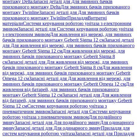
монтажу Delta
Запасні деталі для Для змивних бачків
прихованого монтажу Delta
Для змивних бачків прихованого
монтажу Twinline
Запасні деталі для Для змивних бачків
прихованого монтажу Twinline
Приладдя
Витратні
матеріали
Системи керування роботою унітаза з електронним
змивом
Запасні деталі для Системи керування роботою унітаза
з електронним змивом
Для живлення від мережі, для змивних
бачків прихованого монтажу Geberit Sigma 12 см
Запасні деталі
для Для живлення від мережі, для змивних бачків прихованого
монтажу Geberit Sigma 12 см
Для живлення від мережі, для
змивних бачків прихованого монтажу Geberit Sigma 8
см
Запасні деталі для Для живлення від мережі, для змивних
бачків прихованого монтажу Geberit Sigma 8 см
Для живлення
від мережі, для змивних бачків прихованого монтажу Geberit
Omega 12 см
Запасні деталі для Для живлення від мережі, для
змивних бачків прихованого монтажу Geberit Omega 12 см
Для
живлення від батарей, для змивних бачків прихованого
монтажу Geberit Sigma 12 см
Запасні деталі для Для живлення
від батарей, для змивних бачків прихованого монтажу Geberit
Sigma 12 см
Системи керування роботою унітаза з
пневматичним змивом
Запасні деталі для Системи керування
роботою унітаза з пневматичним змивом
Для подвійного
змиву
Запасні деталі для Для подвійного змиву
Для одинарного
змиву
Запасні деталі для Для одинарного змиву
Приладдя для
систем керування роботою унітаза
Запасні деталі для Приладдя