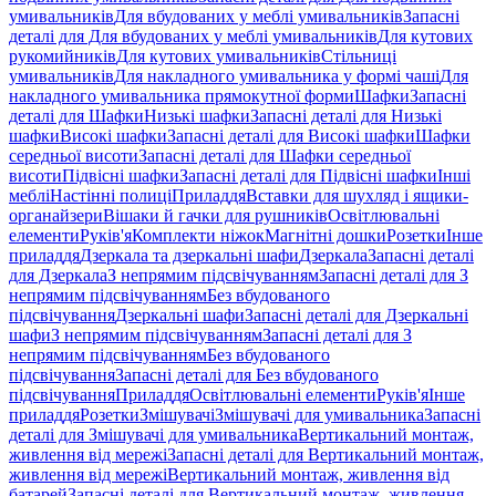
умивальників
Для вбудованих у меблі умивальників
Запасні
деталі для Для вбудованих у меблі умивальників
Для кутових
рукомийників
Для кутових умивальників
Стільниці
умивальників
Для накладного умивальника у формі чаші
Для
накладного умивальника прямокутної форми
Шафки
Запасні
деталі для Шафки
Низькі шафки
Запасні деталі для Низькі
шафки
Високі шафки
Запасні деталі для Високі шафки
Шафки
середньої висоти
Запасні деталі для Шафки середньої
висоти
Підвісні шафки
Запасні деталі для Підвісні шафки
Інші
меблі
Настінні полиці
Приладдя
Вставки для шухляд і ящики-
органайзери
Вішаки й гачки для рушників
Освітлювальні
елементи
Руків'я
Комплекти ніжок
Магнітні дошки
Розетки
Інше
приладдя
Дзеркала та дзеркальні шафи
Дзеркала
Запасні деталі
для Дзеркала
З непрямим підсвічуванням
Запасні деталі для З
непрямим підсвічуванням
Без вбудованого
підсвічування
Дзеркальні шафи
Запасні деталі для Дзеркальні
шафи
З непрямим підсвічуванням
Запасні деталі для З
непрямим підсвічуванням
Без вбудованого
підсвічування
Запасні деталі для Без вбудованого
підсвічування
Приладдя
Освітлювальні елементи
Руків'я
Інше
приладдя
Розетки
Змішувачі
Змішувачі для умивальника
Запасні
деталі для Змішувачі для умивальника
Вертикальний монтаж,
живлення від мережі
Запасні деталі для Вертикальний монтаж,
живлення від мережі
Вертикальний монтаж, живлення від
батарей
Запасні деталі для Вертикальний монтаж, живлення