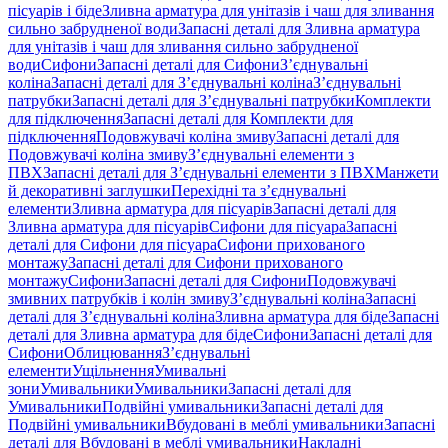
пісуарів і біде
Зливна арматура для унітазів і чаш для зливання
сильно забрудненої води
Запасні деталі для Зливна арматура
для унітазів і чаш для зливання сильно забрудненої
води
Сифони
Запасні деталі для Сифони
З’єднувальні
коліна
Запасні деталі для З’єднувальні коліна
З’єднувальні
патрубки
Запасні деталі для З’єднувальні патрубки
Комплекти
для підключення
Запасні деталі для Комплекти для
підключення
Подовжувачі коліна змиву
Запасні деталі для
Подовжувачі коліна змиву
З’єднувальні елементи з
ПВХ
Запасні деталі для З’єднувальні елементи з ПВХ
Манжети
й декоративні заглушки
Перехідні та з’єднувальні
елементи
Зливна арматура для пісуарів
Запасні деталі для
Зливна арматура для пісуарів
Сифони для пісуара
Запасні
деталі для Сифони для пісуара
Сифони прихованого
монтажу
Запасні деталі для Сифони прихованого
монтажу
Сифони
Запасні деталі для Сифони
Подовжувачі
змивних патрубків і колін змиву
З’єднувальні коліна
Запасні
деталі для З’єднувальні коліна
Зливна арматура для біде
Запасні
деталі для Зливна арматура для біде
Сифони
Запасні деталі для
Сифони
Облицювання
З’єднувальні
елементи
Ущільнення
Умивальні
зони
Умивальники
Умивальники
Запасні деталі для
Умивальники
Подвійні умивальники
Запасні деталі для
Подвійні умивальники
Вбудовані в меблі умивальники
Запасні
деталі для Вбудовані в меблі умивальники
Накладні