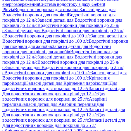
енергозбереження
Система водостоку з даху Geberit
Pluvia
Водостічні воронки для покрівлі
Запасні деталі для
Водостічні воронки для покрівлі
Водостічні воронки для
покрівлі до 12 л/с
Запасні деталі для Водостічні воронки для
покрівлі до 12 л/с
Водостічні воронки для покрівлі до 25 л/
с
Запасні деталі для Водостічні воронки для покрівлі до 25 л/
с
Водостічні воронки для покрівлі до 100 л/с
Запасні деталі для
Водостічні воронки для покрівлі до 100 л/с
Водостічні воронки
для покрівлі для жолобів
Запасні деталі для Водостічні
воронки для покрівлі для жолобів
Водостічні воронки для
покрівлі до 12 л/с
Запасні деталі для Водостічні воронки для
покрівлі до 12 л/с
Водостічні воронки для покрівлі до 25 л/
с
Запасні деталі для Водостічні воронки для покрівлі до 25 л/
с
Водостічні воронки для покрівлі до 100 л/с
Запасні деталі для
Водостічні воронки для покрівлі до 100 л/с
Кріплення
пароізоляції
Запасні деталі для Кріплення пароізоляції
Для
водостічних воронок для покрівлі до 12 л/с
Запасні деталі для
Для водостічних воронок для покрівлі до 12 л/с
Для
водостічних воронок для покрівлі до 25 л/с
Аварійні
переливи
Запасні деталі для Аварійні переливи
Для
водостічних воронок для покрівлі до 12 л/с
Запасні деталі для
Для водостічних воронок для покрівлі до 12 л/с
Для
водостічних воронок для покрівлі до 25 л/с
Запасні деталі для
Для водостічних воронок для покрівлі до 25 л/
с
Кріплення
Система кріплення d40–200
Система кріплення