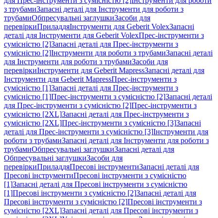
для Прес-інструменти з сумісністю [2]
Інструменти для роботи
з трубами
Запасні деталі для Інструменти для роботи з
трубами
Обпресувальні заглушки
Засоби для
перевірки
Приладдя
Інструменти для Geberit Volex
Запасні
деталі для Інструменти для Geberit Volex
Прес-інструменти з
сумісністю [2]
Запасні деталі для Прес-інструменти з
сумісністю [2]
Інструменти для роботи з трубами
Запасні деталі
для Інструменти для роботи з трубами
Засоби для
перевірки
Інструменти для Geberit Mapress
Запасні деталі для
Інструменти для Geberit Mapress
Прес-інструменти з
сумісністю [1]
Запасні деталі для Прес-інструменти з
сумісністю [1]
Прес-інструменти з сумісністю [2]
Запасні деталі
для Прес-інструменти з сумісністю [2]
Прес-інструменти з
сумісністю [2XL]
Запасні деталі для Прес-інструменти з
сумісністю [2XL]
Прес-інструменти з сумісністю [3]
Запасні
деталі для Прес-інструменти з сумісністю [3]
Інструменти для
роботи з трубами
Запасні деталі для Інструменти для роботи з
трубами
Обпресувальні заглушки
Запасні деталі для
Обпресувальні заглушки
Засоби для
перевірки
Приладдя
Пресові інструменти
Запасні деталі для
Пресові інструменти
Пресові інструменти з сумісністю
[1]
Запасні деталі для Пресові інструменти з сумісністю
[1]
Пресові інструменти з сумісністю [2]
Запасні деталі для
Пресові інструменти з сумісністю [2]
Пресові інструменти з
сумісністю [2XL]
Запасні деталі для Пресові інструменти з