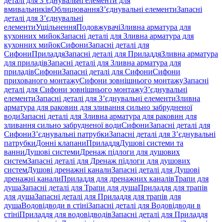
деталі для З’єднувальні елементи для
вмивальників
Облицювання
З’єднувальні елементи
Запасні
деталі для З’єднувальні
елементи
Ущільнення
Подовжувачі
Зливна арматура для
кухонних мийок
Запасні деталі для Зливна арматура для
кухонних мийок
Сифони
Запасні деталі для
Сифони
Приладдя
Запасні деталі для Приладдя
Зливна арматура
для приладів
Запасні деталі для Зливна арматура для
приладів
Сифони
Запасні деталі для Сифони
Сифони
прихованого монтажу
Сифони зовнішнього монтажу
Запасні
деталі для Сифони зовнішнього монтажу
З’єднувальні
елементи
Запасні деталі для З’єднувальні елементи
Зливна
арматура для раковин для зливання сильно забрудненої
води
Запасні деталі для Зливна арматура для раковин для
зливання сильно забрудненої води
Сифони
Запасні деталі для
Сифони
З’єднувальні патрубки
Запасні деталі для З’єднувальні
патрубки
Донні клапани
Приладдя
Душові системи та
ванни
Душові системи
Дренаж підлоги для душових
систем
Запасні деталі для Дренаж підлоги для душових
систем
Душові дренажні канали
Запасні деталі для Душові
дренажні канали
Приладдя для дренажних каналів
Трапи для
душа
Запасні деталі для Трапи для душа
Приладдя для трапів
для душа
Запасні деталі для Приладдя для трапів для
душа
Водовідводи в стіні
Запасні деталі для Водовідводи в
стіні
Приладдя для водовідводів
Запасні деталі для Приладдя