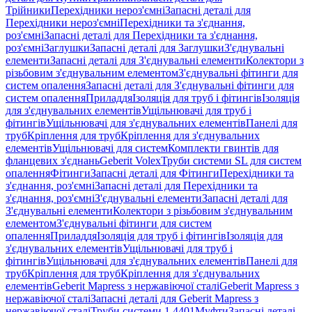
Трійники
Перехідники нероз'ємні
Запасні деталі для
Перехідники нероз'ємні
Перехідники та з'єднання,
роз'ємні
Запасні деталі для Перехідники та з'єднання,
роз'ємні
Заглушки
Запасні деталі для Заглушки
З'єднувальні
елементи
Запасні деталі для З'єднувальні елементи
Колектори з
різьбовим з'єднувальним елементом
З'єднувальні фітинги для
систем опалення
Запасні деталі для З'єднувальні фітинги для
систем опалення
Приладдя
Ізоляція для труб і фітингів
Ізоляція
для з'єднувальних елементів
Ущільнювачі для труб і
фітингів
Ущільнювачі для з'єднувальних елементів
Панелі для
труб
Кріплення для труб
Кріплення для з'єднувальних
елементів
Ущільнювачі для систем
Комплекти гвинтів для
фланцевих з'єднань
Geberit Volex
Труби системи SL для систем
опалення
Фітинги
Запасні деталі для Фітинги
Перехідники та
з'єднання, роз'ємні
Запасні деталі для Перехідники та
з'єднання, роз'ємні
З'єднувальні елементи
Запасні деталі для
З'єднувальні елементи
Колектори з різьбовим з'єднувальним
елементом
З'єднувальні фітинги для систем
опалення
Приладдя
Ізоляція для труб і фітингів
Ізоляція для
з'єднувальних елементів
Ущільнювачі для труб і
фітингів
Ущільнювачі для з'єднувальних елементів
Панелі для
труб
Кріплення для труб
Кріплення для з'єднувальних
елементів
Geberit Mapress з нержавіючої сталі
Geberit Mapress з
нержавіючої сталі
Запасні деталі для Geberit Mapress з
нержавіючої сталі
Труби системи 1.4401
Муфти
Запасні деталі