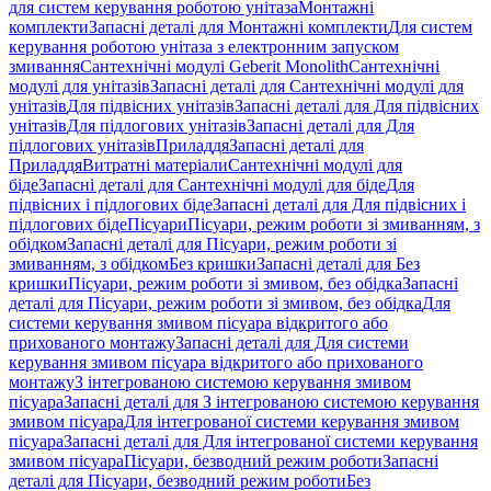
для систем керування роботою унітаза
Монтажні
комплекти
Запасні деталі для Монтажні комплекти
Для систем
керування роботою унітаза з електронним запуском
змивання
Сантехнічні модулі Geberit Monolith
Сантехнічні
модулі для унітазів
Запасні деталі для Сантехнічні модулі для
унітазів
Для підвісних унітазів
Запасні деталі для Для підвісних
унітазів
Для підлогових унітазів
Запасні деталі для Для
підлогових унітазів
Приладдя
Запасні деталі для
Приладдя
Витратні матеріали
Сантехнічні модулі для
біде
Запасні деталі для Сантехнічні модулі для біде
Для
підвісних і підлогових біде
Запасні деталі для Для підвісних і
підлогових біде
Пісуари
Пісуари, режим роботи зі змиванням, з
обідком
Запасні деталі для Пісуари, режим роботи зі
змиванням, з обідком
Без кришки
Запасні деталі для Без
кришки
Пісуари, режим роботи зі змивом, без обідка
Запасні
деталі для Пісуари, режим роботи зі змивом, без обідка
Для
системи керування змивом пісуара відкритого або
прихованого монтажу
Запасні деталі для Для системи
керування змивом пісуара відкритого або прихованого
монтажу
З інтегрованою системою керування змивом
пісуара
Запасні деталі для З інтегрованою системою керування
змивом пісуара
Для інтегрованої системи керування змивом
пісуара
Запасні деталі для Для інтегрованої системи керування
змивом пісуара
Пісуари, безводний режим роботи
Запасні
деталі для Пісуари, безводний режим роботи
Без