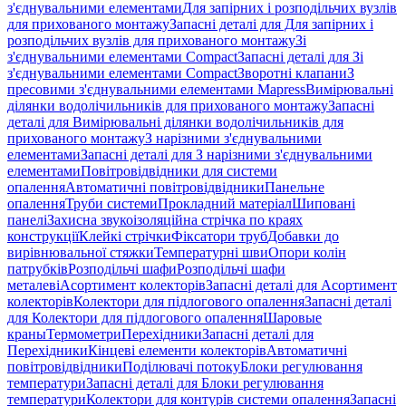
з'єднувальними елементами
Для запірних і розподільчих вузлів
для прихованого монтажу
Запасні деталі для Для запірних і
розподільчих вузлів для прихованого монтажу
Зі
з'єднувальними елементами Compact
Запасні деталі для Зі
з'єднувальними елементами Compact
Зворотні клапани
З
пресовими з'єднувальними елементами Mapress
Вимірювальні
ділянки водолічильників для прихованого монтажу
Запасні
деталі для Вимірювальні ділянки водолічильників для
прихованого монтажу
З нарізними з'єднувальними
елементами
Запасні деталі для З нарізними з'єднувальними
елементами
Повітровідвідники для системи
опалення
Автоматичні повітровідвідники
Панельне
опалення
Труби системи
Прокладний матеріал
Шиповані
панелі
Захисна звукоізоляційна стрічка по краях
конструкції
Клейкі стрічки
Фіксатори труб
Добавки до
вирівнювальної стяжки
Температурні шви
Опори колін
патрубків
Розподільчі шафи
Розподільчі шафи
металеві
Асортимент колекторів
Запасні деталі для Асортимент
колекторів
Колектори для підлогового опалення
Запасні деталі
для Колектори для підлогового опалення
Шаровые
краны
Термометри
Перехідники
Запасні деталі для
Перехідники
Кінцеві елементи колекторів
Автоматичні
повітровідвідники
Поділювачі потоку
Блоки регулювання
температури
Запасні деталі для Блоки регулювання
температури
Колектори для контурів системи опалення
Запасні