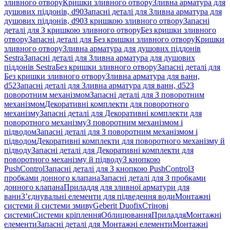
зливного отвору
Кришки зливного отвору
Зливна арматура для
душових піддонів, d90
Запасні деталі для Зливна арматура для
душових піддонів, d90
З кришкою зливного отвору
Запасні
деталі для З кришкою зливного отвору
Без кришки зливного
отвору
Запасні деталі для Без кришки зливного отвору
Кришки
зливного отвору
Зливна арматура для душових піддонів
Sestra
Запасні деталі для Зливна арматура для душових
піддонів Sestra
Без кришки зливного отвору
Запасні деталі для
Без кришки зливного отвору
Зливна арматура для ванн,
d52
Запасні деталі для Зливна арматура для ванн, d52
З
поворотним механізмом
Запасні деталі для З поворотним
механізмом
Декоративні комплекти для поворотного
механізму
Запасні деталі для Декоративні комплекти для
поворотного механізму
З поворотним механізмом і
підводом
Запасні деталі для З поворотним механізмом і
підводом
Декоративні комплекти для поворотного механізму й
підводу
Запасні деталі для Декоративні комплекти для
поворотного механізму й підводу
З кнопкою
PushControl
Запасні деталі для З кнопкою PushControl
З
пробками донного клапана
Запасні деталі для З пробками
донного клапана
Приладдя для зливної арматури для
ванн
З’єднувальні елементи для підведення води
Монтажні
системи й системи змиву
Geberit Duofix
Стінові
системи
Системи кріплення
Облицювання
Приладдя
Монтажні
елементи
Запасні деталі для Монтажні елементи
Монтажні