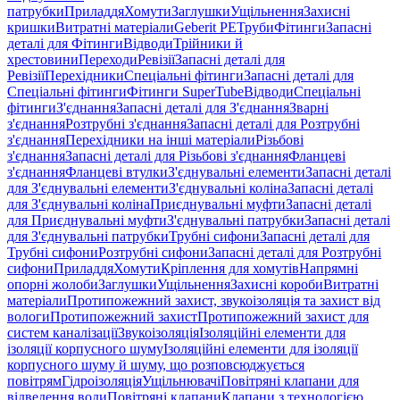
патрубки
Приладдя
Хомути
Заглушки
Ущільнення
Захисні
кришки
Витратні матеріали
Geberit PE
Труби
Фітинги
Запасні
деталі для Фітинги
Відводи
Трійники й
хрестовини
Переходи
Ревізії
Запасні деталі для
Ревізії
Перехідники
Спеціальні фітинги
Запасні деталі для
Спеціальні фітинги
Фітинги SuperTube
Відводи
Спеціальні
фітинги
З'єднання
Запасні деталі для З'єднання
Зварні
з'єднання
Розтрубні з'єднання
Запасні деталі для Розтрубні
з'єднання
Перехідники на інші матеріали
Різьбові
з'єднання
Запасні деталі для Різьбові з'єднання
Фланцеві
з'єднання
Фланцеві втулки
З'єднувальні елементи
Запасні деталі
для З'єднувальні елементи
З'єднувальні коліна
Запасні деталі
для З'єднувальні коліна
Приєднувальні муфти
Запасні деталі
для Приєднувальні муфти
З'єднувальні патрубки
Запасні деталі
для З'єднувальні патрубки
Трубні сифони
Запасні деталі для
Трубні сифони
Розтрубні сифони
Запасні деталі для Розтрубні
сифони
Приладдя
Хомути
Кріплення для хомутів
Напрямні
опорні жолоби
Заглушки
Ущільнення
Захисні короби
Витратні
матеріали
Протипожежний захист, звукоізоляція та захист від
вологи
Протипожежний захист
Протипожежний захист для
систем каналізації
Звукоізоляція
Ізоляційні елементи для
ізоляції корпусного шуму
Ізоляційні елементи для ізоляції
корпусного шуму й шуму, що розповсюджується
повітрям
Гідроізоляція
Ущільнювачі
Повітряні клапани для
відведення води
Повітряні клапани
Клапани з технологією