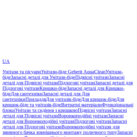
UA
Унітази та пісуари
Унітази-біде Geberit AquaClean
Унітази-
біде
Запасні деталі для Унітази-біде
Підвісні унітази
Запасні
деталі для Підвісні унітази
Підлогові унітази
Запасні деталі для
Підлогові унітази
Кришки-біде
Запасні деталі для Кришки-
біде
Для сантехніки
Запасні деталі для Для
сантехніки
Приладдя
Для унітазів-біде
Для кришок-біде
Для
кришок-біде та унітазів-біде
Витратні матеріали
Функціональні
блоки
Унітази та сидіння з кришкою
Підвісні унітази
Запасні
деталі для Підвісні унітази
Воронкоподібні унітази
Запасні
деталі для Воронкоподібні унітази
Підлогові унітази
Запасні
деталі для Підлогові унітази
Воронкоподібні унітази для
змивного бачка зовнішнього монтажу поличного типу
Запасні