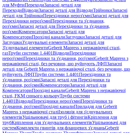
для Муфти
Переходи
Запасні деталі для
Переходи
Відводи
Запасні деталі для Відводи
Трійники
Запасні
деталі для Трійники
Перехідники нероз'ємні
Запасні деталі для
Перехідники нероз'ємні
Перехідники та з'єднання,
роз'ємні
Запасні деталі для Перехідники та з'єднання,
роз'ємні
Компенсатори
Запасні деталі для
Компенсатори
Прохідні канали
Заглушки
Запасні деталі для
Заглушки
З'єднувальні елементи
Запасні деталі для
З'єднувальні елементи
Geberit Mapress з нержавіючої сталі,
газ
Труби системи 1.4401
Відводи
Перехідники
нероз'ємні
Перехідники та з'єднання, роз'ємні
Geberit Mapress з
нержавіючої сталі, без речовин, що руйнують ЛФП
Запасні
деталі для Geberit Mapress з нержавіючої сталі, без речовин, що
руйнують ЛФП
Труби системи 1.4401
Перехідники та
з'єднання, роз'ємні
Запасні деталі для Перехідники та
з'єднання, роз'ємні
Компенсатори
Запасні деталі для
Компенсатори
Прохідні канали
Geberit Mapress з нержавіючої
сталі, FKM синього кольору
Труби системи
1.4401
Відводи
Перехідники нероз'ємні
Перехідники та
з'єднання, роз'ємні
Прохідні канали
Приладдя для Geberit
Mapress з нержавіючої сталі
Ізоляція для з'єднувальних
елементів
Ущільнювачі для труб і фітингів
Кріплення для
труб
Кріплення для з'єднувальних елементів
Ущільнювачі для
систем
Комплекти гвинтів для фланцевих з'єднань
Geberit