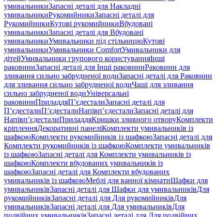
умивальники
Запасні деталі для Накладні
умивальники
Рукомийники
Запасні деталі для
Рукомийники
Кутові рукомийники
Вбудовані
умивальники
Запасні деталі для Вбудовані
умивальники
Умивальники під стільницю
Кутові
умивальники
Умивальники Comfort
Умивальники для
дітей
Умивальники групового користування
Інші
раковини
Запасні деталі для Інші раковини
Раковини для
зливання сильно забрудненої води
Запасні деталі для Раковини
для зливання сильно забрудненої води
Чаші для зливання
сильно забрудненої води
Універсальні
раковини
Приладдя
П’єдестали
Запасні деталі для
П’єдестали
П’єдестали
Напівп’єдестали
Запасні деталі для
Напівп’єдестали
Приладдя
Кришки зливного отвору
Комплекти
кріплення
Декоративні панелі
Комплекти умивальників із
шафкою
Комплекти рукомийників із шафкою
Запасні деталі для
Комплекти рукомийників із шафкою
Комплекти умивальників
із шафкою
Запасні деталі для Комплекти умивальників із
шафкою
Комплекти вбудованих умивальників із
шафкою
Запасні деталі для Комплекти вбудованих
умивальників із шафкою
Меблі для ванної кімнати
Шафки для
умивальників
Запасні деталі для Шафки для умивальників
Для
рукомийників
Запасні деталі для Для рукомийників
Для
умивальників
Запасні деталі для Для умивальників
Для
подвійних умивальників
Запасні деталі для Для подвійних