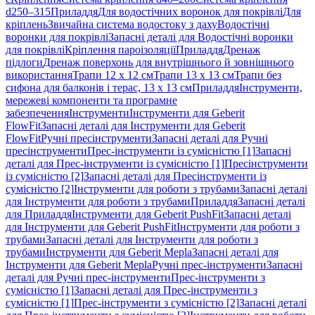
d250–315
Приладдя
Для водостічних воронок для покрівлі
Для
кріплень
Звичайна система водостоку з даху
Водостічні
воронки для покрівлі
Запасні деталі для Водостічні воронки
для покрівлі
Кріплення пароізоляції
Приладдя
Дренаж
підлоги
Дренаж поверхонь для внутрішнього й зовнішнього
використання
Трапи 12 x 12 см
Трапи 13 x 13 см
Трапи без
сифона для балконів і терас, 13 x 13 см
Приладдя
Інструменти,
мережеві компоненти та програмне
забезпечення
Інструменти
Інструменти для Geberit
FlowFit
Запасні деталі для Інструменти для Geberit
FlowFit
Ручні пресінструменти
Запасні деталі для Ручні
пресінструменти
Прес-інструменти із сумісністю [1]
Запасні
деталі для Прес-інструменти із сумісністю [1]
Пресінструменти
із сумісністю [2]
Запасні деталі для Пресінструменти із
сумісністю [2]
Інструменти для роботи з трубами
Запасні деталі
для Інструменти для роботи з трубами
Приладдя
Запасні деталі
для Приладдя
Інструменти для Geberit PushFit
Запасні деталі
для Інструменти для Geberit PushFit
Інструменти для роботи з
трубами
Запасні деталі для Інструменти для роботи з
трубами
Інструменти для Geberit Mepla
Запасні деталі для
Інструменти для Geberit Mepla
Ручні прес-інструменти
Запасні
деталі для Ручні прес-інструменти
Прес-інструменти з
сумісністю [1]
Запасні деталі для Прес-інструменти з
сумісністю [1]
Прес-інструменти з сумісністю [2]
Запасні деталі