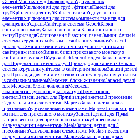
Geberit Mapress з міді
Ізоляція для з'єднувальних
елементів
Ущільнювачі для труб і фітингів
Панелі для
труб
Кріплення для труб
Кріплення для з'єднувальних
елементів
Ущільнювачі для систем
Комплекти гвинтів для
фланцевих з'єднань
Санітарна система Geberit
Блоки
санітарного змиву
Запасні деталі для Блоки санітарного
змиву
Приладдя
Облицювання й захисні панелі
Змивні бачки й
системи керування унітазом із санітарним змивом
Запасні
деталі для Змивні бачки й системи керування унітазом із
санітарним змивом
Змивні бачки прихованого монтажу з
санітарним змивом
Вбудовані гігієнічні модулі
Запасні деталі
для Вбудовані гігієнічні модулі
Приладдя для змивних бачків і
систем керування унітазом із санітарним змивом
Запасні деталі
для Приладдя для змивних бачків і систем керування унітазом
із санітарним змивом
Мережеві блоки живлення
Запасні деталі
для Мережеві блоки живлення
Мережеві
компоненти
Трубопровідна арматура
Прямі запірні
вентилі
Запасні деталі для Прямі запірні вентилі
З пресовими
з'єднувальними елементами Mapress
Запасні деталі для З
пресовими з'єднувальними елементами Mapress
Прямі запірні
вентилі для прихованого монтажу
Запасні деталі для Прямі
запірні вентилі для прихованого монтажу
З пресовими
з'єднувальними елементами Mepla
Запасні деталі для З
пресовими з'єднувальними елементами Mepla
З пресовими
з'єднувальними елементами Mapress
Запасні деталі для З