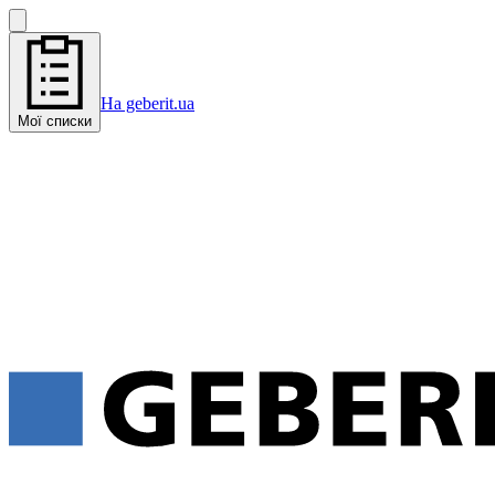
На geberit.ua
Мої списки