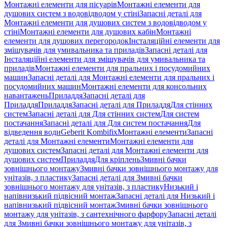
Монтажні елементи для пісуарів
Монтажні елементи для
душових систем з водовідводом у стіні
Запасні деталі для
Монтажні елементи для душових систем з водовідводом у
стіні
Монтажні елементи для душових кабін
Монтажні
елементи для душових перегородок
Інсталяційні елементи для
змішувачів для умивальника та приладів
Запасні деталі для
Інсталяційні елементи для змішувачів для умивальника та
приладів
Монтажні елементи для пральних і посудомийних
машин
Запасні деталі для Монтажні елементи для пральних і
посудомийних машин
Монтажні елементи для консольних
навантажень
Приладдя
Запасні деталі для
Приладдя
Приладдя
Запасні деталі для Приладдя
Для стінних
систем
Запасні деталі для Для стінних систем
Для систем
постачання
Запасні деталі для Для систем постачання
Для
відведення води
Geberit Kombifix
Монтажні елементи
Запасні
деталі для Монтажні елементи
Монтажні елементи для
душових систем
Запасні деталі для Монтажні елементи для
душових систем
Приладдя
Для кріплень
Змивні бачки
зовнішнього монтажу
Змивні бачки зовнішнього монтажу для
унітазів, з пластику
Запасні деталі для Змивні бачки
зовнішнього монтажу для унітазів, з пластику
Низький і
напівнизький підвісний монтаж
Запасні деталі для Низький і
напівнизький підвісний монтаж
Змивні бачки зовнішнього
монтажу для унітазів, з сантехнічного фарфору
Запасні деталі
для Змивні бачки зовнішнього монтажу для унітазів, з