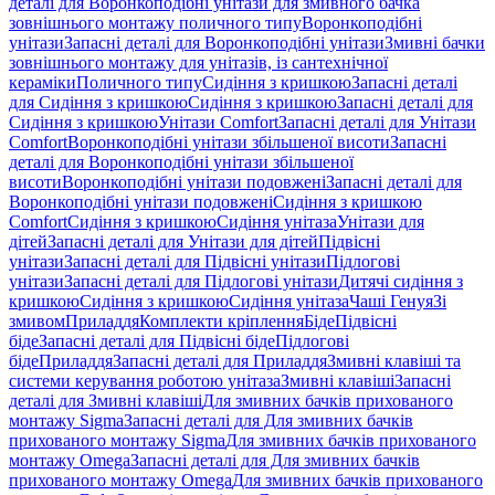
деталі для Воронкоподібні унітази для змивного бачка
зовнішнього монтажу поличного типу
Воронкоподібні
унітази
Запасні деталі для Воронкоподібні унітази
Змивні бачки
зовнішнього монтажу для унітазів, із сантехнічної
кераміки
Поличного типу
Сидіння з кришкою
Запасні деталі
для Сидіння з кришкою
Сидіння з кришкою
Запасні деталі для
Сидіння з кришкою
Унітази Comfort
Запасні деталі для Унітази
Comfort
Воронкоподібні унітази збільшеної висоти
Запасні
деталі для Воронкоподібні унітази збільшеної
висоти
Воронкоподібні унітази подовжені
Запасні деталі для
Воронкоподібні унітази подовжені
Сидіння з кришкою
Comfort
Сидіння з кришкою
Сидіння унітаза
Унітази для
дітей
Запасні деталі для Унітази для дітей
Підвісні
унітази
Запасні деталі для Підвісні унітази
Підлогові
унітази
Запасні деталі для Підлогові унітази
Дитячі сидіння з
кришкою
Сидіння з кришкою
Сидіння унітаза
Чаші Генуя
Зі
змивом
Приладдя
Комплекти кріплення
Біде
Підвісні
біде
Запасні деталі для Підвісні біде
Підлогові
біде
Приладдя
Запасні деталі для Приладдя
Змивні клавіші та
системи керування роботою унітаза
Змивні клавіші
Запасні
деталі для Змивні клавіші
Для змивних бачків прихованого
монтажу Sigma
Запасні деталі для Для змивних бачків
прихованого монтажу Sigma
Для змивних бачків прихованого
монтажу Omega
Запасні деталі для Для змивних бачків
прихованого монтажу Omega
Для змивних бачків прихованого