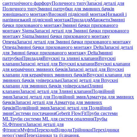
сантехнічного фарфору
Поличного типу
Запасні деталі для
Поличного типу
Змивні патрубки для змивних бачків
зовнішнього монтажу
Високий підвісний монтаж
Низький і
напівнизький підвісний монтаж
Приладдя
Манжети
Змивні
бачки прихованого монтажу
Змивні бачки прихованого
монтажу Sigma
Запасні деталі для Змивні бачки прихованого
монтажу Sigma
Змивні бачки прихованого монтажу
Omega
Запасні деталі для Змивні бачки прихованого монтажу
Omega
Змивні бачки прихованого монтажу Delta
Запасні деталі
для Змивні бачки прихованого монтажу Delta
Змивні
патрубки
Приладдя
Впускні та зливні клапани
Впускні
клапани
Запасні деталі для Впускні клапани
Впускні клапани
для керамічних змивних бачків
Запасні деталі для Впускні
клапани для керамічних змивних бачків
Впускні клапани для
змивних бачків універсальні
Запасні деталі для Впускні
клапани для змивних бачків універсальні
Зливні
клапани
Запасні деталі для Зливні клапани
Подвійний
змив
Запасні деталі для Подвійний змив
Арматура для змивних
бачкiв
Запасні деталі для Арматура для змивних
бачкiв
Подвійний змив
Запасні деталі для Подвійний
змив
Системи постачання
Geberit FlowFit
Труби системи
ML
Труби системи ML для систем опалення
Трубы
SL
Фітинги
Запасні деталі для
Фітинги
Муфти
Переходи
Відводи
Трійники
Перехідники
нероз’ємні
Перехідники та з'єднання,