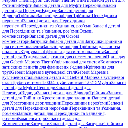
Mapress Therm
Труби системи Therm
Фітинги
Запасні деталі для
Фітинги
Муфти
Запасні деталі для Муфти
Переходи
Запасні
деталі для Переходи
Відводи
Запасні деталі для
Відводи
Трійники
Запасні деталі для Трійники
Перехідники
нероз’ємні
Запасні деталі для Перехідники
нероз’ємні
Перехідники та з’єднання, роз’ємні
Запасні деталі
для Перехідники та з’єднання, роз’ємні
Осьові
компенсатори
Запасні деталі для Осьові
компенсатори
Заглушки
Запасні деталі для Заглушки
Трійники
для систем опалення
Запасні деталі для Трійники для систем
опалення
З'єднувальні фітинги для систем опалення
Запасні
деталі для З'єднувальні фітинги для систем опалення
Приладдя
для Geberit Mapress Therm
Ущільнювачі для систем
Комплекти
затискних гвинтів для фланцевих з'єднань
Кріплення для
труб
Geberit Mapress з вуглецевої сталі
Geberit Mapress з
вуглецевої сталі
Запасні деталі для Geberit Mapress з вуглецевої
сталі
Труби системи 1.0034
Труби системи 1.0215
Муфти
Запасні
деталі для Муфти
Переходи
Запасні деталі для
Переходи
Відводи
Запасні деталі для Відводи
Трійники
Запасні
деталі для Трійники
Хрестовини двоплощинні
Запасні деталі
для Хрестовини двоплощинні
Перехідники нероз'ємні
Запасні
деталі для Перехідники нероз'ємні
Перехідники та з'єднання,
роз'ємні
Запасні деталі для Перехідники та з'єднання,
роз'ємні
Компенсатори
Запасні деталі для
Компенсатори
Заглушки
Запасні деталі для Заглушки
Трійники