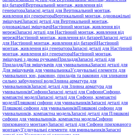
від батарей
Вертикальний монтаж, живлення від
генератора
Запасні деталі для Вертикальний монтаж,
живлення від генератора
Вертикальний монтаж, одноважільні
змішувачі
Запасні деталі для Вертикальний монтаж,
одноважільні змішувачі
Настінний монтаж, живлення від
мережі
Запасні деталі для Настінний монтаж, живлення від
мережі
Настінний монтаж, живлення від батарей
Запасні деталі
для Настінний монтаж, живлення від батарей
Настінний
монтаж, живлення від генератора
Запасні деталі для Настінний
монтаж, живлення від генератора
Настінний монтаж,
змішувачі з двома ручками
Приладдя
Запасні деталі для
Приладдя
Для змішувачів для умивальника
Запасні деталі для
Для змішувачів для умивальника
З’єднувальні елементи для
умивальних зон, раковин, приладів та раковин для зливання
сильно забрудненої води
Зливна арматура для
умивальників
Запасні деталі для Зливна арматура для
умивальників
Сифони
Запасні деталі для Сифони
Сифони,
компактні моделі
Запасні деталі для Сифони, компактні
моделі
Пляшкові сифони для умивальників
Запасні деталі для
Пляшкові сифони для умивальників
Пляшкові сифони для
умивальників, компактна модель
Запасні деталі для Пляшкові
сифони для умивальників, компактна модель
Сифони
прихованого монтажу
Запасні деталі для Сифони прихованого
монтажу
З’єднувальні елементи для вмивальників
Запасні