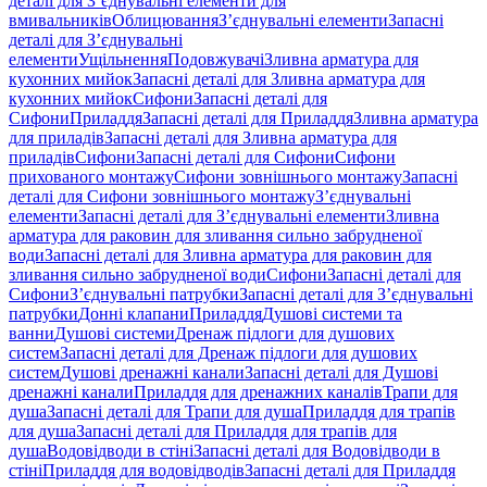
деталі для З’єднувальні елементи для
вмивальників
Облицювання
З’єднувальні елементи
Запасні
деталі для З’єднувальні
елементи
Ущільнення
Подовжувачі
Зливна арматура для
кухонних мийок
Запасні деталі для Зливна арматура для
кухонних мийок
Сифони
Запасні деталі для
Сифони
Приладдя
Запасні деталі для Приладдя
Зливна арматура
для приладів
Запасні деталі для Зливна арматура для
приладів
Сифони
Запасні деталі для Сифони
Сифони
прихованого монтажу
Сифони зовнішнього монтажу
Запасні
деталі для Сифони зовнішнього монтажу
З’єднувальні
елементи
Запасні деталі для З’єднувальні елементи
Зливна
арматура для раковин для зливання сильно забрудненої
води
Запасні деталі для Зливна арматура для раковин для
зливання сильно забрудненої води
Сифони
Запасні деталі для
Сифони
З’єднувальні патрубки
Запасні деталі для З’єднувальні
патрубки
Донні клапани
Приладдя
Душові системи та
ванни
Душові системи
Дренаж підлоги для душових
систем
Запасні деталі для Дренаж підлоги для душових
систем
Душові дренажні канали
Запасні деталі для Душові
дренажні канали
Приладдя для дренажних каналів
Трапи для
душа
Запасні деталі для Трапи для душа
Приладдя для трапів
для душа
Запасні деталі для Приладдя для трапів для
душа
Водовідводи в стіні
Запасні деталі для Водовідводи в
стіні
Приладдя для водовідводів
Запасні деталі для Приладдя