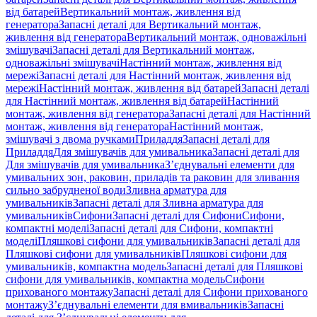
від батарей
Вертикальний монтаж, живлення від
генератора
Запасні деталі для Вертикальний монтаж,
живлення від генератора
Вертикальний монтаж, одноважільні
змішувачі
Запасні деталі для Вертикальний монтаж,
одноважільні змішувачі
Настінний монтаж, живлення від
мережі
Запасні деталі для Настінний монтаж, живлення від
мережі
Настінний монтаж, живлення від батарей
Запасні деталі
для Настінний монтаж, живлення від батарей
Настінний
монтаж, живлення від генератора
Запасні деталі для Настінний
монтаж, живлення від генератора
Настінний монтаж,
змішувачі з двома ручками
Приладдя
Запасні деталі для
Приладдя
Для змішувачів для умивальника
Запасні деталі для
Для змішувачів для умивальника
З’єднувальні елементи для
умивальних зон, раковин, приладів та раковин для зливання
сильно забрудненої води
Зливна арматура для
умивальників
Запасні деталі для Зливна арматура для
умивальників
Сифони
Запасні деталі для Сифони
Сифони,
компактні моделі
Запасні деталі для Сифони, компактні
моделі
Пляшкові сифони для умивальників
Запасні деталі для
Пляшкові сифони для умивальників
Пляшкові сифони для
умивальників, компактна модель
Запасні деталі для Пляшкові
сифони для умивальників, компактна модель
Сифони
прихованого монтажу
Запасні деталі для Сифони прихованого
монтажу
З’єднувальні елементи для вмивальників
Запасні