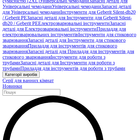
сумісністю [2XL]
Універсальні чемодани
Запасні деталі для
Універсальні чемодани
Універсальні чемодани
Запасні деталі
для Універсальні чемодани
Інструменти для Geberit Silent-db20
/ Geberit PE
Запасні деталі для Інструменти для Geberit Silent-
db20 / Geberit PE
Електрозварювальні інструменти
Запасні
деталі для Електрозварювальні інструменти
Приладдя для
електрозварювальних інструментів
Інструменти для стикового
зварювання
Запасні деталі для Інструменти для стикового
зварювання
Приладдя для інструментів для стикового
зварювання
Запасні деталі для Приладдя для інструментів для
стикового зварювання
Інструменти для роботи з
трубами
Запасні деталі для Інструменти для роботи з
трубами
Приладдя для інструментів для роботи з трубами
Категорії виробів
Серії для ванних кімнат
Новинки