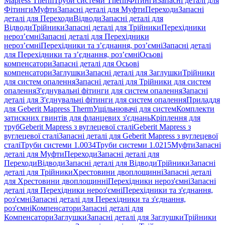
Mapress Therm
Труби системи Therm
Фітинги
Запасні деталі для
Фітинги
Муфти
Запасні деталі для Муфти
Переходи
Запасні
деталі для Переходи
Відводи
Запасні деталі для
Відводи
Трійники
Запасні деталі для Трійники
Перехідники
нероз’ємні
Запасні деталі для Перехідники
нероз’ємні
Перехідники та з’єднання, роз’ємні
Запасні деталі
для Перехідники та з’єднання, роз’ємні
Осьові
компенсатори
Запасні деталі для Осьові
компенсатори
Заглушки
Запасні деталі для Заглушки
Трійники
для систем опалення
Запасні деталі для Трійники для систем
опалення
З'єднувальні фітинги для систем опалення
Запасні
деталі для З'єднувальні фітинги для систем опалення
Приладдя
для Geberit Mapress Therm
Ущільнювачі для систем
Комплекти
затискних гвинтів для фланцевих з'єднань
Кріплення для
труб
Geberit Mapress з вуглецевої сталі
Geberit Mapress з
вуглецевої сталі
Запасні деталі для Geberit Mapress з вуглецевої
сталі
Труби системи 1.0034
Труби системи 1.0215
Муфти
Запасні
деталі для Муфти
Переходи
Запасні деталі для
Переходи
Відводи
Запасні деталі для Відводи
Трійники
Запасні
деталі для Трійники
Хрестовини двоплощинні
Запасні деталі
для Хрестовини двоплощинні
Перехідники нероз'ємні
Запасні
деталі для Перехідники нероз'ємні
Перехідники та з'єднання,
роз'ємні
Запасні деталі для Перехідники та з'єднання,
роз'ємні
Компенсатори
Запасні деталі для
Компенсатори
Заглушки
Запасні деталі для Заглушки
Трійники