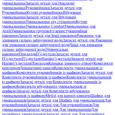
умивальники
Запасні деталі для Накладні
умивальники
Рукомийники
Запасні деталі для
Рукомийники
Кутові рукомийники
Вбудовані
умивальники
Запасні деталі для Вбудовані
умивальники
Умивальники під стільницю
Кутові
умивальники
Умивальники Comfort
Умивальники для
дітей
Умивальники групового користування
Інші
раковини
Запасні деталі для Інші раковини
Раковини для
зливання сильно забрудненої води
Запасні деталі для Раковини
для зливання сильно забрудненої води
Чаші для зливання
сильно забрудненої води
Універсальні
раковини
Приладдя
П’єдестали
Запасні деталі для
П’єдестали
П’єдестали
Напівп’єдестали
Запасні деталі для
Напівп’єдестали
Приладдя
Кришки зливного отвору
Комплекти
кріплення
Декоративні панелі
Комплекти умивальників із
шафкою
Комплекти рукомийників із шафкою
Запасні деталі для
Комплекти рукомийників із шафкою
Комплекти умивальників
із шафкою
Запасні деталі для Комплекти умивальників із
шафкою
Комплекти вбудованих умивальників із
шафкою
Запасні деталі для Комплекти вбудованих
умивальників із шафкою
Меблі для ванної кімнати
Шафки для
умивальників
Запасні деталі для Шафки для умивальників
Для
рукомийників
Запасні деталі для Для рукомийників
Для
умивальників
Запасні деталі для Для умивальників
Для
подвійних умивальників
Запасні деталі для Для подвійних