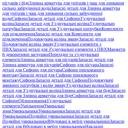
пісуарів і біде
Зливна арматура для унітазів і чаш для зливання
сильно забрудненої води
Запасні деталі для Зливна арматура
для унітазів і чаш для зливання сильно забрудненої
води
Сифони
Запасні деталі для Сифони
З’єднувальні
коліна
Запасні деталі для З’єднувальні коліна
З’єднувальні
патрубки
Запасні деталі для З’єднувальні патрубки
Комплекти
для підключення
Запасні деталі для Комплекти для
підключення
Подовжувачі коліна змиву
Запасні деталі для
Подовжувачі коліна змиву
З’єднувальні елементи з
ПВХ
Запасні деталі для З’єднувальні елементи з ПВХ
Манжети
й декоративні заглушки
Перехідні та з’єднувальні
елементи
Зливна арматура для пісуарів
Запасні деталі для
Зливна арматура для пісуарів
Сифони для пісуара
Запасні
деталі для Сифони для пісуара
Сифони прихованого
монтажу
Запасні деталі для Сифони прихованого
монтажу
Сифони
Запасні деталі для Сифони
Подовжувачі
змивних патрубків і колін змиву
З’єднувальні коліна
Запасні
деталі для З’єднувальні коліна
Зливна арматура для біде
Запасні
деталі для Зливна арматура для біде
Сифони
Запасні деталі для
Сифони
Облицювання
З’єднувальні
елементи
Ущільнення
Умивальні
зони
Умивальники
Умивальники
Запасні деталі для
Умивальники
Подвійні умивальники
Запасні деталі для
Подвійні умивальники
Вбудовані в меблі умивальники
Запасні
деталі для Вбудовані в меблі умивальники
Накладні