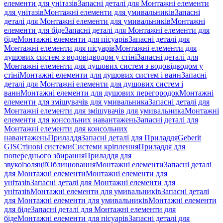
елементи для унітазів
Запасні деталі для Монтажні елементи
для унітазів
Монтажні елементи для умивальників
Запасні
деталі для Монтажні елементи для умивальників
Монтажні
елементи для біде
Запасні деталі для Монтажні елементи для
біде
Монтажні елементи для пісуарів
Запасні деталі для
Монтажні елементи для пісуарів
Монтажні елементи для
душових систем з водовідводом у стіні
Запасні деталі для
Монтажні елементи для душових систем з водовідводом у
стіні
Монтажні елементи для душових систем і ванн
Запасні
деталі для Монтажні елементи для душових систем і
ванн
Монтажні елементи для душових перегородок
Монтажні
елементи для змішувачів для умивальника
Запасні деталі для
Монтажні елементи для змішувачів для умивальника
Монтажні
елементи для консольних навантажень
Запасні деталі для
Монтажні елементи для консольних
навантажень
Приладдя
Запасні деталі для Приладдя
Geberit
GIS
Стінові системи
Системи кріплення
Приладдя для
попереднього збирання
Приладдя для
звукоізоляції
Облицювання
Монтажні елементи
Запасні деталі
для Монтажні елементи
Монтажні елементи для
унітазів
Запасні деталі для Монтажні елементи для
унітазів
Монтажні елементи для умивальників
Запасні деталі
для Монтажні елементи для умивальників
Монтажні елементи
для біде
Запасні деталі для Монтажні елементи для
біде
Монтажні елементи для пісуарів
Запасні деталі для