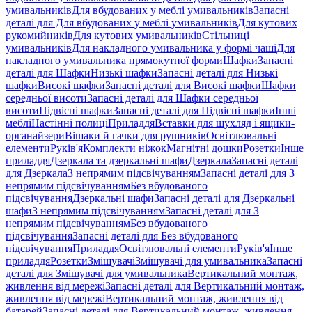
умивальників
Для вбудованих у меблі умивальників
Запасні
деталі для Для вбудованих у меблі умивальників
Для кутових
рукомийників
Для кутових умивальників
Стільниці
умивальників
Для накладного умивальника у формі чаші
Для
накладного умивальника прямокутної форми
Шафки
Запасні
деталі для Шафки
Низькі шафки
Запасні деталі для Низькі
шафки
Високі шафки
Запасні деталі для Високі шафки
Шафки
середньої висоти
Запасні деталі для Шафки середньої
висоти
Підвісні шафки
Запасні деталі для Підвісні шафки
Інші
меблі
Настінні полиці
Приладдя
Вставки для шухляд і ящики-
органайзери
Вішаки й гачки для рушників
Освітлювальні
елементи
Руків'я
Комплекти ніжок
Магнітні дошки
Розетки
Інше
приладдя
Дзеркала та дзеркальні шафи
Дзеркала
Запасні деталі
для Дзеркала
З непрямим підсвічуванням
Запасні деталі для З
непрямим підсвічуванням
Без вбудованого
підсвічування
Дзеркальні шафи
Запасні деталі для Дзеркальні
шафи
З непрямим підсвічуванням
Запасні деталі для З
непрямим підсвічуванням
Без вбудованого
підсвічування
Запасні деталі для Без вбудованого
підсвічування
Приладдя
Освітлювальні елементи
Руків'я
Інше
приладдя
Розетки
Змішувачі
Змішувачі для умивальника
Запасні
деталі для Змішувачі для умивальника
Вертикальний монтаж,
живлення від мережі
Запасні деталі для Вертикальний монтаж,
живлення від мережі
Вертикальний монтаж, живлення від
батарей
Запасні деталі для Вертикальний монтаж, живлення