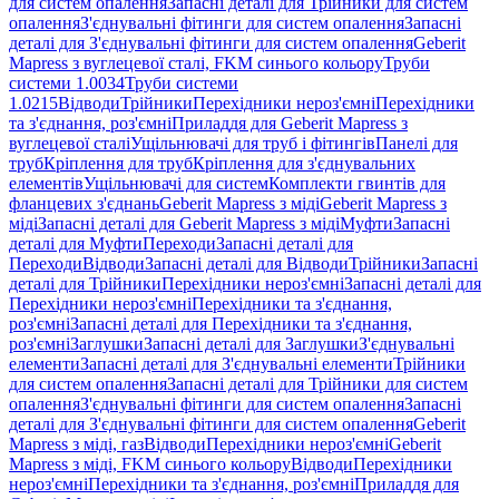
для систем опалення
Запасні деталі для Трійники для систем
опалення
З'єднувальні фітинги для систем опалення
Запасні
деталі для З'єднувальні фітинги для систем опалення
Geberit
Mapress з вуглецевої сталі, FKM синього кольору
Труби
системи 1.0034
Труби системи
1.0215
Відводи
Трійники
Перехідники нероз'ємні
Перехідники
та з'єднання, роз'ємні
Приладдя для Geberit Mapress з
вуглецевої сталі
Ущільнювачі для труб і фітингів
Панелі для
труб
Кріплення для труб
Кріплення для з'єднувальних
елементів
Ущільнювачі для систем
Комплекти гвинтів для
фланцевих з'єднань
Geberit Mapress з міді
Geberit Mapress з
міді
Запасні деталі для Geberit Mapress з міді
Муфти
Запасні
деталі для Муфти
Переходи
Запасні деталі для
Переходи
Відводи
Запасні деталі для Відводи
Трійники
Запасні
деталі для Трійники
Перехідники нероз'ємні
Запасні деталі для
Перехідники нероз'ємні
Перехідники та з'єднання,
роз'ємні
Запасні деталі для Перехідники та з'єднання,
роз'ємні
Заглушки
Запасні деталі для Заглушки
З'єднувальні
елементи
Запасні деталі для З'єднувальні елементи
Трійники
для систем опалення
Запасні деталі для Трійники для систем
опалення
З'єднувальні фітинги для систем опалення
Запасні
деталі для З'єднувальні фітинги для систем опалення
Geberit
Mapress з міді, газ
Відводи
Перехідники нероз'ємні
Geberit
Mapress з міді, FKM синього кольору
Відводи
Перехідники
нероз'ємні
Перехідники та з'єднання, роз'ємні
Приладдя для