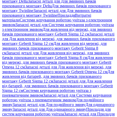
монтажу Delta
Запасні деталі для Для змивних бачків
прихованого монтажу Delta
Для змивних бачків прихованого
монтажу Twinline
Запасні деталі для Для змивних бачків
прихованого монтажу Twinline
Приладдя
Витратні
матеріали
Системи керування роботою унітаза з електронним
змивом
Запасні деталі для Системи керування роботою унітаза
з електронним змивом
Для живлення від мережі, для змивних
бачків прихованого монтажу Geberit Sigma 12 см
Запасні деталі
для Для живлення від мережі, для змивних бачків прихованого
монтажу Geberit Sigma 12 см
Для живлення від мережі, для
змивних бачків прихованого монтажу Geberit Sigma 8
см
Запасні деталі для Для живлення від мережі, для змивних
бачків прихованого монтажу Geberit Sigma 8 см
Для живлення
від мережі, для змивних бачків прихованого монтажу Geberit
Omega 12 см
Запасні деталі для Для живлення від мережі, для
змивних бачків прихованого монтажу Geberit Omega 12 см
Для
живлення від батарей, для змивних бачків прихованого
монтажу Geberit Sigma 12 см
Запасні деталі для Для живлення
від батарей, для змивних бачків прихованого монтажу Geberit
Sigma 12 см
Системи керування роботою унітаза з
пневматичним змивом
Запасні деталі для Системи керування
роботою унітаза з пневматичним змивом
Для подвійного
змиву
Запасні деталі для Для подвійного змиву
Для одинарного
змиву
Запасні деталі для Для одинарного змиву
Приладдя для
систем керування роботою унітаза
Запасні деталі для Приладдя