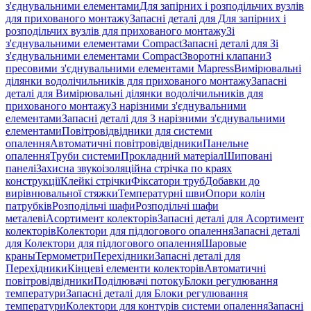
з'єднувальними елементами
Для запірних і розподільчих вузлів
для прихованого монтажу
Запасні деталі для Для запірних і
розподільчих вузлів для прихованого монтажу
Зі
з'єднувальними елементами Compact
Запасні деталі для Зі
з'єднувальними елементами Compact
Зворотні клапани
З
пресовими з'єднувальними елементами Mapress
Вимірювальні
ділянки водолічильників для прихованого монтажу
Запасні
деталі для Вимірювальні ділянки водолічильників для
прихованого монтажу
З нарізними з'єднувальними
елементами
Запасні деталі для З нарізними з'єднувальними
елементами
Повітровідвідники для системи
опалення
Автоматичні повітровідвідники
Панельне
опалення
Труби системи
Прокладний матеріал
Шиповані
панелі
Захисна звукоізоляційна стрічка по краях
конструкції
Клейкі стрічки
Фіксатори труб
Добавки до
вирівнювальної стяжки
Температурні шви
Опори колін
патрубків
Розподільчі шафи
Розподільчі шафи
металеві
Асортимент колекторів
Запасні деталі для Асортимент
колекторів
Колектори для підлогового опалення
Запасні деталі
для Колектори для підлогового опалення
Шаровые
краны
Термометри
Перехідники
Запасні деталі для
Перехідники
Кінцеві елементи колекторів
Автоматичні
повітровідвідники
Поділювачі потоку
Блоки регулювання
температури
Запасні деталі для Блоки регулювання
температури
Колектори для контурів системи опалення
Запасні