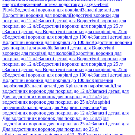
енергозбереження
Система водостоку з даху Geberit
Pluvia
Водостічні воронки для покрівлі
Запасні деталі для
Водостічні воронки для покрівлі
Водостічні воронки для
покрівлі до 12 л/с
Запасні деталі для Водостічні воронки для
покрівлі до 12 л/с
Водостічні воронки для покрівлі до 25 л/
с
Запасні деталі для Водостічні воронки для покрівлі до 25 л/
с
Водостічні воронки для покрівлі до 100 л/с
Запасні деталі для
Водостічні воронки для покрівлі до 100 л/с
Водостічні воронки
для покрівлі для жолобів
Запасні деталі для Водостічні
воронки для покрівлі для жолобів
Водостічні воронки для
покрівлі до 12 л/с
Запасні деталі для Водостічні воронки для
покрівлі до 12 л/с
Водостічні воронки для покрівлі до 25 л/
с
Запасні деталі для Водостічні воронки для покрівлі до 25 л/
с
Водостічні воронки для покрівлі до 100 л/с
Запасні деталі для
Водостічні воронки для покрівлі до 100 л/с
Кріплення
пароізоляції
Запасні деталі для Кріплення пароізоляції
Для
водостічних воронок для покрівлі до 12 л/с
Запасні деталі для
Для водостічних воронок для покрівлі до 12 л/с
Для
водостічних воронок для покрівлі до 25 л/с
Аварійні
переливи
Запасні деталі для Аварійні переливи
Для
водостічних воронок для покрівлі до 12 л/с
Запасні деталі для
Для водостічних воронок для покрівлі до 12 л/с
Для
водостічних воронок для покрівлі до 25 л/с
Запасні деталі для
Для водостічних воронок для покрівлі до 25 л/
с
Кріплення
Система кріплення d40–200
Система кріплення