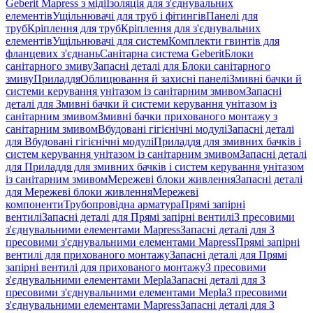
Geberit Mapress з міді
Ізоляція для з'єднувальних
елементів
Ущільнювачі для труб і фітингів
Панелі для
труб
Кріплення для труб
Кріплення для з'єднувальних
елементів
Ущільнювачі для систем
Комплекти гвинтів для
фланцевих з'єднань
Санітарна система Geberit
Блоки
санітарного змиву
Запасні деталі для Блоки санітарного
змиву
Приладдя
Облицювання й захисні панелі
Змивні бачки й
системи керування унітазом із санітарним змивом
Запасні
деталі для Змивні бачки й системи керування унітазом із
санітарним змивом
Змивні бачки прихованого монтажу з
санітарним змивом
Вбудовані гігієнічні модулі
Запасні деталі
для Вбудовані гігієнічні модулі
Приладдя для змивних бачків і
систем керування унітазом із санітарним змивом
Запасні деталі
для Приладдя для змивних бачків і систем керування унітазом
із санітарним змивом
Мережеві блоки живлення
Запасні деталі
для Мережеві блоки живлення
Мережеві
компоненти
Трубопровідна арматура
Прямі запірні
вентилі
Запасні деталі для Прямі запірні вентилі
З пресовими
з'єднувальними елементами Mapress
Запасні деталі для З
пресовими з'єднувальними елементами Mapress
Прямі запірні
вентилі для прихованого монтажу
Запасні деталі для Прямі
запірні вентилі для прихованого монтажу
З пресовими
з'єднувальними елементами Mepla
Запасні деталі для З
пресовими з'єднувальними елементами Mepla
З пресовими
з'єднувальними елементами Mapress
Запасні деталі для З