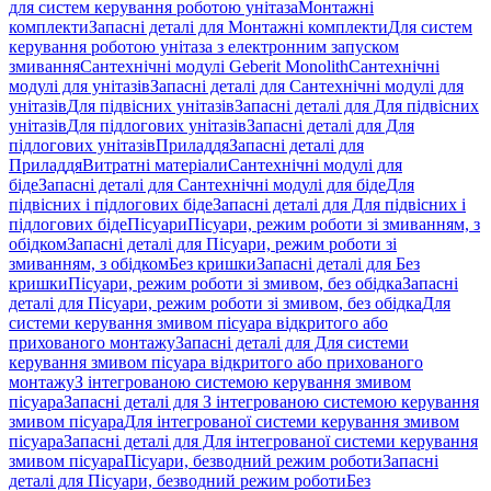
для систем керування роботою унітаза
Монтажні
комплекти
Запасні деталі для Монтажні комплекти
Для систем
керування роботою унітаза з електронним запуском
змивання
Сантехнічні модулі Geberit Monolith
Сантехнічні
модулі для унітазів
Запасні деталі для Сантехнічні модулі для
унітазів
Для підвісних унітазів
Запасні деталі для Для підвісних
унітазів
Для підлогових унітазів
Запасні деталі для Для
підлогових унітазів
Приладдя
Запасні деталі для
Приладдя
Витратні матеріали
Сантехнічні модулі для
біде
Запасні деталі для Сантехнічні модулі для біде
Для
підвісних і підлогових біде
Запасні деталі для Для підвісних і
підлогових біде
Пісуари
Пісуари, режим роботи зі змиванням, з
обідком
Запасні деталі для Пісуари, режим роботи зі
змиванням, з обідком
Без кришки
Запасні деталі для Без
кришки
Пісуари, режим роботи зі змивом, без обідка
Запасні
деталі для Пісуари, режим роботи зі змивом, без обідка
Для
системи керування змивом пісуара відкритого або
прихованого монтажу
Запасні деталі для Для системи
керування змивом пісуара відкритого або прихованого
монтажу
З інтегрованою системою керування змивом
пісуара
Запасні деталі для З інтегрованою системою керування
змивом пісуара
Для інтегрованої системи керування змивом
пісуара
Запасні деталі для Для інтегрованої системи керування
змивом пісуара
Пісуари, безводний режим роботи
Запасні
деталі для Пісуари, безводний режим роботи
Без