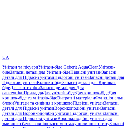
UA
Унітази та пісуари
Унітази-біде Geberit AquaClean
Унітази-
біде
Запасні деталі для Унітази-біде
Підвісні унітази
Запасні
деталі для Підвісні унітази
Підлогові унітази
Запасні деталі для
Підлогові унітази
Кришки-біде
Запасні деталі для Кришки-
біде
Для сантехніки
Запасні деталі для Для
сантехніки
Приладдя
Для унітазів-біде
Для кришок-біде
Для
кришок-біде та унітазів-біде
Витратні матеріали
Функціональні
блоки
Унітази та сидіння з кришкою
Підвісні унітази
Запасні
деталі для Підвісні унітази
Воронкоподібні унітази
Запасні
деталі для Воронкоподібні унітази
Підлогові унітази
Запасні
деталі для Підлогові унітази
Воронкоподібні унітази для
змивного бачка зовнішнього монтажу поличного типу
Запасні