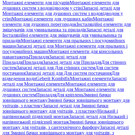
Монтажні елементи для пісуарів
Монтажні елементи для
душових систем з водовідводом у стіні
Запасні деталі для
Монтажні елементи для душових систем з водовідводом у
стіні
Монтажні елементи для душових кабін
Монтажні
елементи для душових перегородок
Інсталяційні елементи для
змішувачів для умивальника та приладів
Запасні деталі для
Інсталяційні елементи для змішувачів для умивальника та
приладів
Монтажні елементи для пральних і посудомийних
машин
Запасні деталі для Монтажні елементи для пральних і
посудомийних машин
Монтажні елементи для консольних
навантажень
Приладдя
Запасні деталі для
Приладдя
Приладдя
Запасні деталі для Приладдя
Для стінних
систем
Запасні деталі для Для стінних систем
Для систем
постачання
Запасні деталі для Для систем постачання
Для
відведення води
Geberit Kombifix
Монтажні елементи
Запасні
деталі для Монтажні елементи
Монтажні елементи для
душових систем
Запасні деталі для Монтажні елементи для
душових систем
Приладдя
Для кріплень
Змивні бачки
зовнішнього монтажу
Змивні бачки зовнішнього монтажу для
унітазів, з пластику
Запасні деталі для Змивні бачки
зовнішнього монтажу для унітазів, з пластику
Низький і
напівнизький підвісний монтаж
Запасні деталі для Низький і
напівнизький підвісний монтаж
Змивні бачки зовнішнього
монтажу для унітазів, з сантехнічного фарфору
Запасні деталі
для Змивні бачки зовнішнього монтажу для унітазів, з