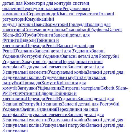
деталі для Колектори для контурів системи
опалення
Перепускні клапани
Регулювальні
компоненти
Сервоприводи
Кімнатні термостати
Головні
регулятори
Комунікаційні
модулі
Датчики
Трансформатори
Приладдя
Ізоляція для
колекторів
Системи внутрішньої каналізації будівель
Geberit
Silent-db20
Труби
Фітинги
Запасні деталі для
Фітинги
Відводи
Трійники й
хрестовини
Переходи
Ревізії
Запасні деталі для
Ревізії
З'єднання
Запасні деталі для З'єднання
Зварні
з'єднання
Розтрубні з'єднання
Запасні деталі для Розтрубні
з'єднання
Хомутові з'єднання
Перехідники на інші
матеріали
З'єднувальні елементи
Запасні деталі для
З'єднувальні елементи
З'єднувальні коліна
Запасні деталі для
З'єднувальні коліна
З'єднувальні муфти
З'єднувальні
патрубки
Приладдя
Хомути
Кріплення для
хомутів
Заглушки
Ущільнення
Витратні матеріали
Geberit Silent-
PP
Труби
Фітинги
Відводи
Трійники й
хрестовини
Переходи
Ревізії
З'єднання
Запасні деталі для
З'єднання
Розтрубні з'єднання
Запасні деталі для Розтрубні
з'єднання
Зачіпні з'єднання
Перехідники на інші
матеріали
З'єднувальні елементи
Запасні деталі для
З'єднувальні елементи
З'єднувальні коліна
Запасні деталі для
З'єднувальні коліна
З'єднувальні патрубки
Запасні деталі для
З'єднувальні