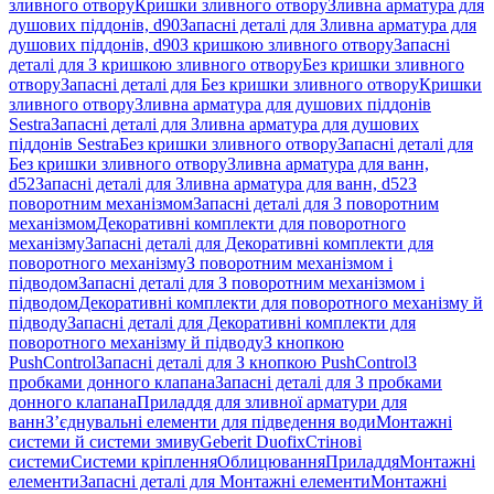
зливного отвору
Кришки зливного отвору
Зливна арматура для
душових піддонів, d90
Запасні деталі для Зливна арматура для
душових піддонів, d90
З кришкою зливного отвору
Запасні
деталі для З кришкою зливного отвору
Без кришки зливного
отвору
Запасні деталі для Без кришки зливного отвору
Кришки
зливного отвору
Зливна арматура для душових піддонів
Sestra
Запасні деталі для Зливна арматура для душових
піддонів Sestra
Без кришки зливного отвору
Запасні деталі для
Без кришки зливного отвору
Зливна арматура для ванн,
d52
Запасні деталі для Зливна арматура для ванн, d52
З
поворотним механізмом
Запасні деталі для З поворотним
механізмом
Декоративні комплекти для поворотного
механізму
Запасні деталі для Декоративні комплекти для
поворотного механізму
З поворотним механізмом і
підводом
Запасні деталі для З поворотним механізмом і
підводом
Декоративні комплекти для поворотного механізму й
підводу
Запасні деталі для Декоративні комплекти для
поворотного механізму й підводу
З кнопкою
PushControl
Запасні деталі для З кнопкою PushControl
З
пробками донного клапана
Запасні деталі для З пробками
донного клапана
Приладдя для зливної арматури для
ванн
З’єднувальні елементи для підведення води
Монтажні
системи й системи змиву
Geberit Duofix
Стінові
системи
Системи кріплення
Облицювання
Приладдя
Монтажні
елементи
Запасні деталі для Монтажні елементи
Монтажні