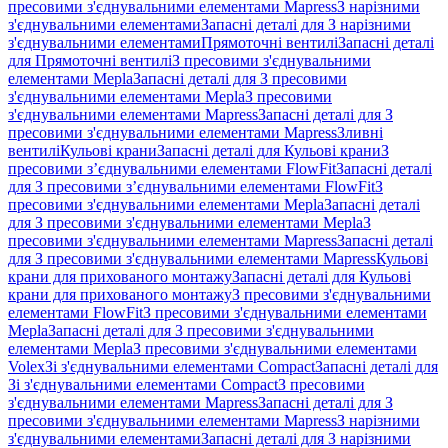
пресовими з'єднувальними елементами Mapress
З нарізними
з'єднувальними елементами
Запасні деталі для З нарізними
з'єднувальними елементами
Прямоточні вентилі
Запасні деталі
для Прямоточні вентилі
З пресовими з'єднувальними
елементами Mepla
Запасні деталі для З пресовими
з'єднувальними елементами Mepla
З пресовими
з'єднувальними елементами Mapress
Запасні деталі для З
пресовими з'єднувальними елементами Mapress
Зливні
вентилі
Кульові крани
Запасні деталі для Кульові крани
З
пресовими з’єднувальними елементами FlowFit
Запасні деталі
для З пресовими з’єднувальними елементами FlowFit
З
пресовими з'єднувальними елементами Mepla
Запасні деталі
для З пресовими з'єднувальними елементами Mepla
З
пресовими з'єднувальними елементами Mapress
Запасні деталі
для З пресовими з'єднувальними елементами Mapress
Кульові
крани для прихованого монтажу
Запасні деталі для Кульові
крани для прихованого монтажу
З пресовими з'єднувальними
елементами FlowFit
З пресовими з'єднувальними елементами
Mepla
Запасні деталі для З пресовими з'єднувальними
елементами Mepla
З пресовими з'єднувальними елементами
Volex
Зі з'єднувальними елементами Compact
Запасні деталі для
Зі з'єднувальними елементами Compact
З пресовими
з'єднувальними елементами Mapress
Запасні деталі для З
пресовими з'єднувальними елементами Mapress
З нарізними
з'єднувальними елементами
Запасні деталі для З нарізними