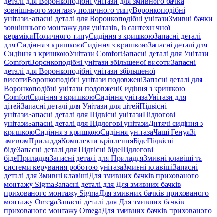
деталі для Воронкоподібні унітази для змивного бачка
зовнішнього монтажу поличного типу
Воронкоподібні
унітази
Запасні деталі для Воронкоподібні унітази
Змивні бачки
зовнішнього монтажу для унітазів, із сантехнічної
кераміки
Поличного типу
Сидіння з кришкою
Запасні деталі
для Сидіння з кришкою
Сидіння з кришкою
Запасні деталі для
Сидіння з кришкою
Унітази Comfort
Запасні деталі для Унітази
Comfort
Воронкоподібні унітази збільшеної висоти
Запасні
деталі для Воронкоподібні унітази збільшеної
висоти
Воронкоподібні унітази подовжені
Запасні деталі для
Воронкоподібні унітази подовжені
Сидіння з кришкою
Comfort
Сидіння з кришкою
Сидіння унітаза
Унітази для
дітей
Запасні деталі для Унітази для дітей
Підвісні
унітази
Запасні деталі для Підвісні унітази
Підлогові
унітази
Запасні деталі для Підлогові унітази
Дитячі сидіння з
кришкою
Сидіння з кришкою
Сидіння унітаза
Чаші Генуя
Зі
змивом
Приладдя
Комплекти кріплення
Біде
Підвісні
біде
Запасні деталі для Підвісні біде
Підлогові
біде
Приладдя
Запасні деталі для Приладдя
Змивні клавіші та
системи керування роботою унітаза
Змивні клавіші
Запасні
деталі для Змивні клавіші
Для змивних бачків прихованого
монтажу Sigma
Запасні деталі для Для змивних бачків
прихованого монтажу Sigma
Для змивних бачків прихованого
монтажу Omega
Запасні деталі для Для змивних бачків
прихованого монтажу Omega
Для змивних бачків прихованого