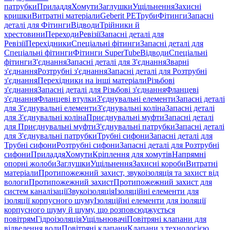
патрубки
Приладдя
Хомути
Заглушки
Ущільнення
Захисні
кришки
Витратні матеріали
Geberit PE
Труби
Фітинги
Запасні
деталі для Фітинги
Відводи
Трійники й
хрестовини
Переходи
Ревізії
Запасні деталі для
Ревізії
Перехідники
Спеціальні фітинги
Запасні деталі для
Спеціальні фітинги
Фітинги SuperTube
Відводи
Спеціальні
фітинги
З'єднання
Запасні деталі для З'єднання
Зварні
з'єднання
Розтрубні з'єднання
Запасні деталі для Розтрубні
з'єднання
Перехідники на інші матеріали
Різьбові
з'єднання
Запасні деталі для Різьбові з'єднання
Фланцеві
з'єднання
Фланцеві втулки
З'єднувальні елементи
Запасні деталі
для З'єднувальні елементи
З'єднувальні коліна
Запасні деталі
для З'єднувальні коліна
Приєднувальні муфти
Запасні деталі
для Приєднувальні муфти
З'єднувальні патрубки
Запасні деталі
для З'єднувальні патрубки
Трубні сифони
Запасні деталі для
Трубні сифони
Розтрубні сифони
Запасні деталі для Розтрубні
сифони
Приладдя
Хомути
Кріплення для хомутів
Напрямні
опорні жолоби
Заглушки
Ущільнення
Захисні короби
Витратні
матеріали
Протипожежний захист, звукоізоляція та захист від
вологи
Протипожежний захист
Протипожежний захист для
систем каналізації
Звукоізоляція
Ізоляційні елементи для
ізоляції корпусного шуму
Ізоляційні елементи для ізоляції
корпусного шуму й шуму, що розповсюджується
повітрям
Гідроізоляція
Ущільнювачі
Повітряні клапани для
відведення води
Повітряні клапани
Клапани з технологією