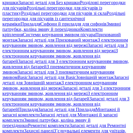
кришки
Запасні деталі для Без кришки
Розділові перегородки
для пісуарів
Роздільні перегородки для пісуарів із
пластику
Роздільні перегородки для пісуарів зі скла
Роздільні
перегородки для пісуарів із сантехнічної
кераміки
Приладдя
Сифони й приладдя для сифонів
Змивні
патрубки, коліна змиву й перехідники
Комплекти
кріплення
Системи керування змивом пісуара
Прихований
монтаж
Запасні деталі для Прихований монтаж
З електронним
керуванням змивом, живлення від мережі
Запасні деталі для З
електронним керуванням змивом, живлення від мережі
З
електронним керуванням змивом, живлення від
батарей
Запасні деталі для З електронним керуванням змивом,
живлення від батарей
З пневматичним керуванням
змивом
Запасні деталі для З пневматичним керуванням
змивом
Basic
Запасні деталі для Basic
Зовнішній монтаж
Запасні
деталі для Зовнішній монтаж
З електронним керуванням
змивом, живлення від мережі
Запасні деталі для З електронним
керуванням змивом, живлення від мережі
З електронним
керуванням змивом, живлення від батарей
Запасні деталі для З
електронним керуванням змивом, живлення від
батарей
Приладдя
Запасні деталі для Приладдя
Монтажні й
запасні комплекти
Запасні деталі для Монтажні й запасні
комплекти
Змивні патрубки, коліна змиву й
перехідники
Ремонтні комплекти
Запасні деталі для Ремонтні
комплекти
Захисні панелі
З’єднувальні елементи для унітазів,