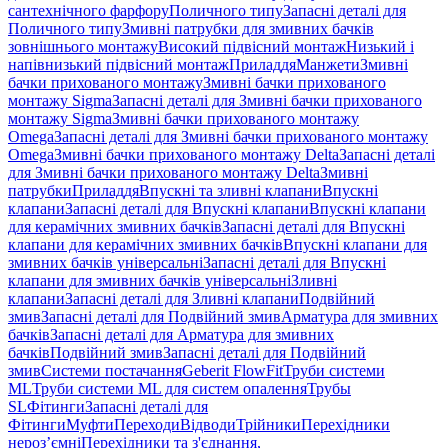
сантехнічного фарфору
Поличного типу
Запасні деталі для
Поличного типу
Змивні патрубки для змивних бачків
зовнішнього монтажу
Високий підвісний монтаж
Низький і
напівнизький підвісний монтаж
Приладдя
Манжети
Змивні
бачки прихованого монтажу
Змивні бачки прихованого
монтажу Sigma
Запасні деталі для Змивні бачки прихованого
монтажу Sigma
Змивні бачки прихованого монтажу
Omega
Запасні деталі для Змивні бачки прихованого монтажу
Omega
Змивні бачки прихованого монтажу Delta
Запасні деталі
для Змивні бачки прихованого монтажу Delta
Змивні
патрубки
Приладдя
Впускні та зливні клапани
Впускні
клапани
Запасні деталі для Впускні клапани
Впускні клапани
для керамічних змивних бачків
Запасні деталі для Впускні
клапани для керамічних змивних бачків
Впускні клапани для
змивних бачків універсальні
Запасні деталі для Впускні
клапани для змивних бачків універсальні
Зливні
клапани
Запасні деталі для Зливні клапани
Подвійний
змив
Запасні деталі для Подвійний змив
Арматура для змивних
бачкiв
Запасні деталі для Арматура для змивних
бачкiв
Подвійний змив
Запасні деталі для Подвійний
змив
Системи постачання
Geberit FlowFit
Труби системи
ML
Труби системи ML для систем опалення
Трубы
SL
Фітинги
Запасні деталі для
Фітинги
Муфти
Переходи
Відводи
Трійники
Перехідники
нероз’ємні
Перехідники та з'єднання,