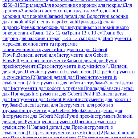
d250–315
Приладдя
Для водостічних воронок для покрівлі
Для
кріплень
Звичайна система водостоку з даху
Водостічні
воронки для покрівлі
Запасні деталі для Водостічні воронки
для покрівлі
Кріплення пароізоляції
Приладдя
Дренаж
підлоги
Дренаж поверхонь для внутрішнього й зовнішнього
використання
Трапи 12 x 12 см
Трапи 13 x 13 см
Трапи без
сифона для балконів і терас, 13 x 13 см
Приладдя
Інструменти,
мережеві компоненти та програмне
забезпечення
Інструменти
Інструменти для Geberit
FlowFit
Запасні деталі для Інструменти для Geberit
FlowFit
Ручні пресінструменти
Запасні деталі для Ручні
пресінструменти
Прес-інструменти із сумісністю [1]
Запасні
деталі для Прес-інструменти із сумісністю [1]
Пресінструменти
із сумісністю [2]
Запасні деталі для Пресінструменти із
сумісністю [2]
Інструменти для роботи з трубами
Запасні деталі
для Інструменти для роботи з трубами
Приладдя
Запасні деталі
для Приладдя
Інструменти для Geberit PushFit
Запасні деталі
для Інструменти для Geberit PushFit
Інструменти для роботи з
трубами
Запасні деталі для Інструменти для роботи з
трубами
Інструменти для Geberit Mepla
Запасні деталі для
Інструменти для Geberit Mepla
Ручні прес-інструменти
Запасні
деталі для Ручні прес-інструменти
Прес-інструменти з
сумісністю [1]
Запасні деталі для Прес-інструменти з
сумісністю [1]
Прес-інструменти з сумісністю [2]
Запасні деталі