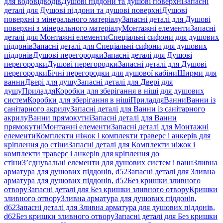
для водовідводів
Душові піддони та душові поверхні
Запасні
деталі для Душові піддони та душові поверхні
Душові
поверхні з мінерального матеріалу
Запасні деталі для Душові
поверхні з мінерального матеріалу
Монтажні елементи
Запасні
деталі для Монтажні елементи
Спеціальні сифони для душових
піддонів
Запасні деталі для Спеціальні сифони для душових
піддонів
Душові перегородки
Запасні деталі для Душові
перегородки
Душові перегородки
Запасні деталі для Душові
перегородки
Бічні перегородки для душової кабіни
Ширми для
ванни
Двері для душу
Запасні деталі для Двері для
душу
Приладдя
Коробки для зберігання в ніші для душових
систем
Коробки для зберігання в ніші
Приладдя
Ванни
Ванни із
санітарного акрилу
Запасні деталі для Ванни із санітарного
акрилу
Ванни прямокутні
Запасні деталі для Ванни
прямокутні
Монтажні елементи
Запасні деталі для Монтажні
елементи
Комплекти ніжок і комплекти траверс і анкерів для
кріплення до стіни
Запасні деталі для Комплекти ніжок і
комплекти траверс і анкерів для кріплення до
стіни
З’єднувальні елементи для душових систем і ванн
Зливна
арматура для душових піддонів, d52
Запасні деталі для Зливна
арматура для душових піддонів, d52
Без кришки зливного
отвору
Запасні деталі для Без кришки зливного отвору
Кришки
зливного отвору
Зливна арматура для душових піддонів,
d62
Запасні деталі для Зливна арматура для душових піддонів,
d62
Без кришки зливного отвору
Запасні деталі для Без кришки