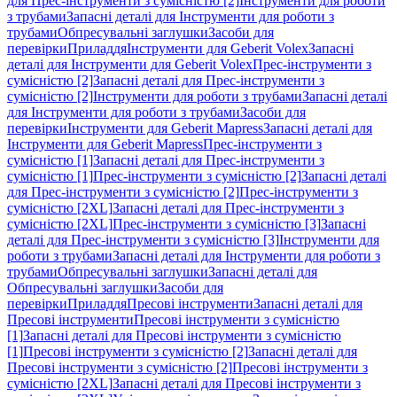
для Прес-інструменти з сумісністю [2]
Інструменти для роботи
з трубами
Запасні деталі для Інструменти для роботи з
трубами
Обпресувальні заглушки
Засоби для
перевірки
Приладдя
Інструменти для Geberit Volex
Запасні
деталі для Інструменти для Geberit Volex
Прес-інструменти з
сумісністю [2]
Запасні деталі для Прес-інструменти з
сумісністю [2]
Інструменти для роботи з трубами
Запасні деталі
для Інструменти для роботи з трубами
Засоби для
перевірки
Інструменти для Geberit Mapress
Запасні деталі для
Інструменти для Geberit Mapress
Прес-інструменти з
сумісністю [1]
Запасні деталі для Прес-інструменти з
сумісністю [1]
Прес-інструменти з сумісністю [2]
Запасні деталі
для Прес-інструменти з сумісністю [2]
Прес-інструменти з
сумісністю [2XL]
Запасні деталі для Прес-інструменти з
сумісністю [2XL]
Прес-інструменти з сумісністю [3]
Запасні
деталі для Прес-інструменти з сумісністю [3]
Інструменти для
роботи з трубами
Запасні деталі для Інструменти для роботи з
трубами
Обпресувальні заглушки
Запасні деталі для
Обпресувальні заглушки
Засоби для
перевірки
Приладдя
Пресові інструменти
Запасні деталі для
Пресові інструменти
Пресові інструменти з сумісністю
[1]
Запасні деталі для Пресові інструменти з сумісністю
[1]
Пресові інструменти з сумісністю [2]
Запасні деталі для
Пресові інструменти з сумісністю [2]
Пресові інструменти з
сумісністю [2XL]
Запасні деталі для Пресові інструменти з