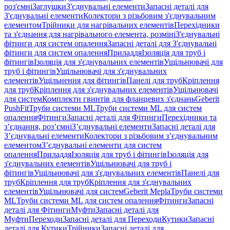
роз'ємні
Заглушки
З'єднувальні елементи
Запасні деталі для
З'єднувальні елементи
Колектори з різьбовим з'єднувальним
елементом
Трійники для нагрівальних елементів
Перехідники
та з'єднання для нагрівального елемента, розміні
З'єднувальні
фітинги для систем опалення
Запасні деталі для З'єднувальні
фітинги для систем опалення
Приладдя
Ізоляція для труб і
фітингів
Ізоляція для з'єднувальних елементів
Ущільнювачі для
труб і фітингів
Ущільнювачі для з'єднувальних
елементів
Ущільнення для фітингів
Панелі для труб
Кріплення
для труб
Кріплення для з'єднувальних елементів
Ущільнювачі
для систем
Комплекти гвинтів для фланцевих з'єднань
Geberit
PushFit
Труби системи ML
Труби системи ML для систем
опалення
Фітинги
Запасні деталі для Фітинги
Перехідники та
з’єднання, роз’ємні
З’єднувальні елементи
Запасні деталі для
З’єднувальні елементи
Колектори з різьбовим з’єднувальним
елементом
З’єднувальні елементи для систем
опалення
Приладдя
Ізоляція для труб і фітингів
Ізоляція для
з'єднувальних елементів
Ущільнювачі для труб і
фітингів
Ущільнювачі для з'єднувальних елементів
Панелі для
труб
Кріплення для труб
Кріплення для з'єднувальних
елементів
Ущільнювачі для систем
Geberit Mepla
Труби системи
ML
Труби системи ML для систем опалення
Фітинги
Запасні
деталі для Фітинги
Муфти
Запасні деталі для
Муфти
Переходи
Запасні деталі для Переходи
Кутики
Запасні
деталі для Кутики
Трійники
Запасні деталі для