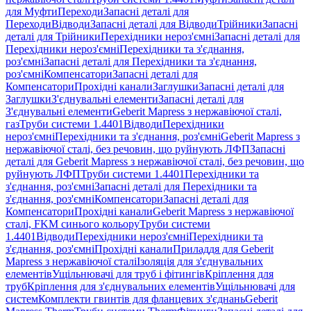
для Муфти
Переходи
Запасні деталі для
Переходи
Відводи
Запасні деталі для Відводи
Трійники
Запасні
деталі для Трійники
Перехідники нероз'ємні
Запасні деталі для
Перехідники нероз'ємні
Перехідники та з'єднання,
роз'ємні
Запасні деталі для Перехідники та з'єднання,
роз'ємні
Компенсатори
Запасні деталі для
Компенсатори
Прохідні канали
Заглушки
Запасні деталі для
Заглушки
З'єднувальні елементи
Запасні деталі для
З'єднувальні елементи
Geberit Mapress з нержавіючої сталі,
газ
Труби системи 1.4401
Відводи
Перехідники
нероз'ємні
Перехідники та з'єднання, роз'ємні
Geberit Mapress з
нержавіючої сталі, без речовин, що руйнують ЛФП
Запасні
деталі для Geberit Mapress з нержавіючої сталі, без речовин, що
руйнують ЛФП
Труби системи 1.4401
Перехідники та
з'єднання, роз'ємні
Запасні деталі для Перехідники та
з'єднання, роз'ємні
Компенсатори
Запасні деталі для
Компенсатори
Прохідні канали
Geberit Mapress з нержавіючої
сталі, FKM синього кольору
Труби системи
1.4401
Відводи
Перехідники нероз'ємні
Перехідники та
з'єднання, роз'ємні
Прохідні канали
Приладдя для Geberit
Mapress з нержавіючої сталі
Ізоляція для з'єднувальних
елементів
Ущільнювачі для труб і фітингів
Кріплення для
труб
Кріплення для з'єднувальних елементів
Ущільнювачі для
систем
Комплекти гвинтів для фланцевих з'єднань
Geberit