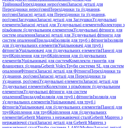
Трійники
Перехідники нероз'ємні
Запасні деталі для
Перехідники нероз'ємні
Перехідники та з'єднання,
роз'ємні
Запасні деталі для Перехідники та з'єднання,
роз'ємні
Заглушки
Запасні деталі для Заглушки
З'єднувальні
елементи
Запасні деталі для З'єднувальні елементи
Колектори з
різьбовим з'єднувальним елементом
З'єднувальні фітинги для
систем опалення
Запасні деталі для З'єднувальні фітинги для
систем опалення
Приладдя
Ізоляція для труб і фітингів
Ізоляція
для з'єднувальних елементів
Ущільнювачі для труб і
фітингів
Ущільнювачі для з'єднувальних елементів
Панелі для
труб
Кріплення для труб
Кріплення для з'єднувальних
елементів
Ущільнювачі для систем
Комплекти гвинтів для
фланцевих з'єднань
Geberit Volex
Труби системи SL для систем
опалення
Фітинги
Запасні деталі для Фітинги
Перехідники та
з'єднання, роз'ємні
Запасні деталі для Перехідники та
з'єднання, роз'ємні
З'єднувальні елементи
Запасні деталі для
З'єднувальні елементи
Колектори з різьбовим з'єднувальним
елементом
З'єднувальні фітинги для систем
опалення
Приладдя
Ізоляція для труб і фітингів
Ізоляція для
з'єднувальних елементів
Ущільнювачі для труб і
фітингів
Ущільнювачі для з'єднувальних елементів
Панелі для
труб
Кріплення для труб
Кріплення для з'єднувальних
елементів
Geberit Mapress з нержавіючої сталі
Geberit Mapress з
нержавіючої сталі
Запасні деталі для Geberit Mapress з
нержавіючої сталі
Труби системи 1.4401
Муфти
Запасні деталі