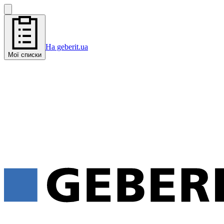
На geberit.ua
Мої списки