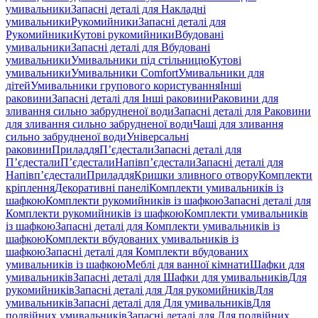
умивальники
Запасні деталі для Накладні
умивальники
Рукомийники
Запасні деталі для
Рукомийники
Кутові рукомийники
Вбудовані
умивальники
Запасні деталі для Вбудовані
умивальники
Умивальники під стільницю
Кутові
умивальники
Умивальники Comfort
Умивальники для
дітей
Умивальники групового користування
Інші
раковини
Запасні деталі для Інші раковини
Раковини для
зливання сильно забрудненої води
Запасні деталі для Раковини
для зливання сильно забрудненої води
Чаші для зливання
сильно забрудненої води
Універсальні
раковини
Приладдя
П’єдестали
Запасні деталі для
П’єдестали
П’єдестали
Напівп’єдестали
Запасні деталі для
Напівп’єдестали
Приладдя
Кришки зливного отвору
Комплекти
кріплення
Декоративні панелі
Комплекти умивальників із
шафкою
Комплекти рукомийників із шафкою
Запасні деталі для
Комплекти рукомийників із шафкою
Комплекти умивальників
із шафкою
Запасні деталі для Комплекти умивальників із
шафкою
Комплекти вбудованих умивальників із
шафкою
Запасні деталі для Комплекти вбудованих
умивальників із шафкою
Меблі для ванної кімнати
Шафки для
умивальників
Запасні деталі для Шафки для умивальників
Для
рукомийників
Запасні деталі для Для рукомийників
Для
умивальників
Запасні деталі для Для умивальників
Для
подвійних умивальників
Запасні деталі для Для подвійних