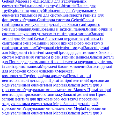
Geberit Mapress з міді
Ізоляція для з'єднувальних
елементів
Ущільнювачі для труб і фітингів
Панелі для
труб
Кріплення для труб
Кріплення для з'єднувальних
елементів
Ущільнювачі для систем
Комплекти гвинтів для
фланцевих з'єднань
Санітарна система Geberit
Блоки
санітарного змиву
Запасні деталі для Блоки санітарного
змиву
Приладдя
Облицювання й захисні панелі
Змивні бачки й
системи керування унітазом із санітарним змивом
Запасні
деталі для Змивні бачки й системи керування унітазом із
санітарним змивом
Змивні бачки прихованого монтажу з
санітарним змивом
Вбудовані гігієнічні модулі
Запасні деталі
для Вбудовані гігієнічні модулі
Приладдя для змивних бачків і
систем керування унітазом із санітарним змивом
Запасні деталі
для Приладдя для змивних бачків і систем керування унітазом
із санітарним змивом
Мережеві блоки живлення
Запасні деталі
для Мережеві блоки живлення
Мережеві
компоненти
Трубопровідна арматура
Прямі запірні
вентилі
Запасні деталі для Прямі запірні вентилі
З пресовими
з'єднувальними елементами Mapress
Запасні деталі для З
пресовими з'єднувальними елементами Mapress
Прямі запірні
вентилі для прихованого монтажу
Запасні деталі для Прямі
запірні вентилі для прихованого монтажу
З пресовими
з'єднувальними елементами Mepla
Запасні деталі для З
пресовими з'єднувальними елементами Mepla
З пресовими
з'єднувальними елементами Mapress
Запасні деталі для З