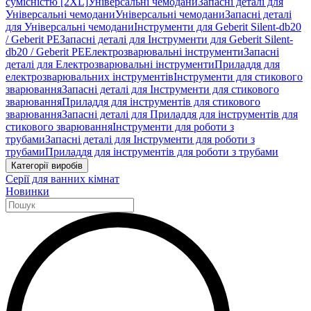
сумісністю [2XL]
Універсальні чемодани
Запасні деталі для
Універсальні чемодани
Універсальні чемодани
Запасні деталі
для Універсальні чемодани
Інструменти для Geberit Silent-db20
/ Geberit PE
Запасні деталі для Інструменти для Geberit Silent-
db20 / Geberit PE
Електрозварювальні інструменти
Запасні
деталі для Електрозварювальні інструменти
Приладдя для
електрозварювальних інструментів
Інструменти для стикового
зварювання
Запасні деталі для Інструменти для стикового
зварювання
Приладдя для інструментів для стикового
зварювання
Запасні деталі для Приладдя для інструментів для
стикового зварювання
Інструменти для роботи з
трубами
Запасні деталі для Інструменти для роботи з
трубами
Приладдя для інструментів для роботи з трубами
Категорії виробів
Серії для ванних кімнат
Новинки