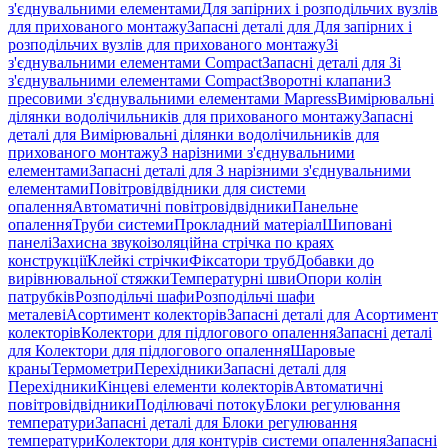
з'єднувальними елементами
Для запірних і розподільчих вузлів
для прихованого монтажу
Запасні деталі для Для запірних і
розподільчих вузлів для прихованого монтажу
Зі
з'єднувальними елементами Compact
Запасні деталі для Зі
з'єднувальними елементами Compact
Зворотні клапани
З
пресовими з'єднувальними елементами Mapress
Вимірювальні
ділянки водолічильників для прихованого монтажу
Запасні
деталі для Вимірювальні ділянки водолічильників для
прихованого монтажу
З нарізними з'єднувальними
елементами
Запасні деталі для З нарізними з'єднувальними
елементами
Повітровідвідники для системи
опалення
Автоматичні повітровідвідники
Панельне
опалення
Труби системи
Прокладний матеріал
Шиповані
панелі
Захисна звукоізоляційна стрічка по краях
конструкції
Клейкі стрічки
Фіксатори труб
Добавки до
вирівнювальної стяжки
Температурні шви
Опори колін
патрубків
Розподільчі шафи
Розподільчі шафи
металеві
Асортимент колекторів
Запасні деталі для Асортимент
колекторів
Колектори для підлогового опалення
Запасні деталі
для Колектори для підлогового опалення
Шаровые
краны
Термометри
Перехідники
Запасні деталі для
Перехідники
Кінцеві елементи колекторів
Автоматичні
повітровідвідники
Поділювачі потоку
Блоки регулювання
температури
Запасні деталі для Блоки регулювання
температури
Колектори для контурів системи опалення
Запасні