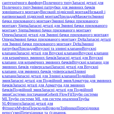
сантехнічного фарфору
Поличного типу
Запасні деталі для
Поличного типу
Змивні патрубки для змивних бачків
зовнішнього монтажу
Високий підвісний монтаж
Низький і
напівнизький підвісний монтаж
Приладдя
Манжети
Змивні
бачки прихованого монтажу
Змивні бачки прихованого
монтажу Sigma
Запасні деталі для Змивні бачки прихованого
монтажу Sigma
Змивні бачки прихованого монтажу
Omega
Запасні деталі для Змивні бачки прихованого монтажу
Omega
Змивні бачки прихованого монтажу Delta
Запасні деталі
для Змивні бачки прихованого монтажу Delta
Змивні
патрубки
Приладдя
Впускні та зливні клапани
Впускні
клапани
Запасні деталі для Впускні клапани
Впускні клапани
для керамічних змивних бачків
Запасні деталі для Впускні
клапани для керамічних змивних бачків
Впускні клапани для
змивних бачків універсальні
Запасні деталі для Впускні
клапани для змивних бачків універсальні
Зливні
клапани
Запасні деталі для Зливні клапани
Подвійний
змив
Запасні деталі для Подвійний змив
Арматура для змивних
бачкiв
Запасні деталі для Арматура для змивних
бачкiв
Подвійний змив
Запасні деталі для Подвійний
змив
Системи постачання
Geberit FlowFit
Труби системи
ML
Труби системи ML для систем опалення
Трубы
SL
Фітинги
Запасні деталі для
Фітинги
Муфти
Переходи
Відводи
Трійники
Перехідники
нероз’ємні
Перехідники та з'єднання,