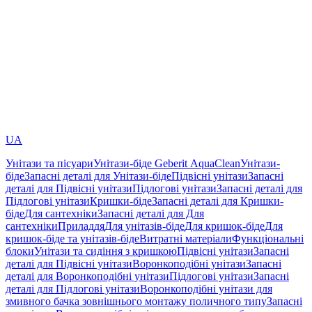
UA
Унітази та пісуари
Унітази-біде Geberit AquaClean
Унітази-
біде
Запасні деталі для Унітази-біде
Підвісні унітази
Запасні
деталі для Підвісні унітази
Підлогові унітази
Запасні деталі для
Підлогові унітази
Кришки-біде
Запасні деталі для Кришки-
біде
Для сантехніки
Запасні деталі для Для
сантехніки
Приладдя
Для унітазів-біде
Для кришок-біде
Для
кришок-біде та унітазів-біде
Витратні матеріали
Функціональні
блоки
Унітази та сидіння з кришкою
Підвісні унітази
Запасні
деталі для Підвісні унітази
Воронкоподібні унітази
Запасні
деталі для Воронкоподібні унітази
Підлогові унітази
Запасні
деталі для Підлогові унітази
Воронкоподібні унітази для
змивного бачка зовнішнього монтажу поличного типу
Запасні