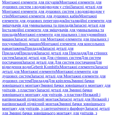
Монтажні елементи для пісуарів
Монтажні елементи для
душових систем з водовідводом у стіні
Запасні деталі для
Монтажні елементи для душових систем з водовідводом у
стіні
Монтажні елементи для душових кабін
Монтажні
елементи для душових перегородок
Інсталяційні елементи для
змішувачів для умивальника та приладів
Запасні деталі для
Інсталяційні елементи для змішувачів для умивальника та
приладів
Монтажні елементи для пральних і посудомийних
машин
Запасні деталі для Монтажні елементи для пральних і
посудомийних машин
Монтажні елементи для консольних
навантажень
Приладдя
Запасні деталі для
Приладдя
Приладдя
Запасні деталі для Приладдя
Для стінних
систем
Запасні деталі для Для стінних систем
Для систем
постачання
Запасні деталі для Для систем постачання
Для
відведення води
Geberit Kombifix
Монтажні елементи
Запасні
деталі для Монтажні елементи
Монтажні елементи для
душових систем
Запасні деталі для Монтажні елементи для
душових систем
Приладдя
Для кріплень
Змивні бачки
зовнішнього монтажу
Змивні бачки зовнішнього монтажу для
унітазів, з пластику
Запасні деталі для Змивні бачки
зовнішнього монтажу для унітазів, з пластику
Низький і
напівнизький підвісний монтаж
Запасні деталі для Низький і
напівнизький підвісний монтаж
Змивні бачки зовнішнього
монтажу для унітазів, з сантехнічного фарфору
Запасні деталі
для Змивні бачки зовнішнього монтажу для унітазів, з