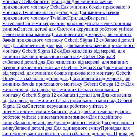
монтажу Delta
Запасні деталі для Для змивних бачків
прихованого монтажу Delta
Для змивних бачків прихованого
монтажу Twinline
Запасні деталі для Для змивних бачків
прихованого монтажу Twinline
Приладдя
Витратні
матеріали
Системи керування роботою унітаза з електронним
змивом
Запасні деталі для Системи керування роботою унітаза
з електронним змивом
Для живлення від мережі, для змивних
бачків прихованого монтажу Geberit Sigma 12 см
Запасні деталі
для Для живлення від мережі, для змивних бачків прихованого
монтажу Geberit Sigma 12 см
Для живлення від мережі, для
змивних бачків прихованого монтажу Geberit Sigma 8
см
Запасні деталі для Для живлення від мережі, для змивних
бачків прихованого монтажу Geberit Sigma 8 см
Для живлення
від мережі, для змивних бачків прихованого монтажу Geberit
Omega 12 см
Запасні деталі для Для живлення від мережі, для
змивних бачків прихованого монтажу Geberit Omega 12 см
Для
живлення від батарей, для змивних бачків прихованого
монтажу Geberit Sigma 12 см
Запасні деталі для Для живлення
від батарей, для змивних бачків прихованого монтажу Geberit
Sigma 12 см
Системи керування роботою унітаза з
пневматичним змивом
Запасні деталі для Системи керування
роботою унітаза з пневматичним змивом
Для подвійного
змиву
Запасні деталі для Для подвійного змиву
Для одинарного
змиву
Запасні деталі для Для одинарного змиву
Приладдя для
систем керування роботою унітаза
Запасні деталі для Приладдя