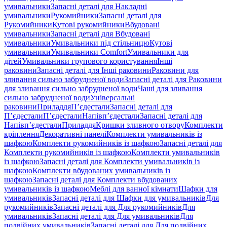
умивальники
Запасні деталі для Накладні
умивальники
Рукомийники
Запасні деталі для
Рукомийники
Кутові рукомийники
Вбудовані
умивальники
Запасні деталі для Вбудовані
умивальники
Умивальники під стільницю
Кутові
умивальники
Умивальники Comfort
Умивальники для
дітей
Умивальники групового користування
Інші
раковини
Запасні деталі для Інші раковини
Раковини для
зливання сильно забрудненої води
Запасні деталі для Раковини
для зливання сильно забрудненої води
Чаші для зливання
сильно забрудненої води
Універсальні
раковини
Приладдя
П’єдестали
Запасні деталі для
П’єдестали
П’єдестали
Напівп’єдестали
Запасні деталі для
Напівп’єдестали
Приладдя
Кришки зливного отвору
Комплекти
кріплення
Декоративні панелі
Комплекти умивальників із
шафкою
Комплекти рукомийників із шафкою
Запасні деталі для
Комплекти рукомийників із шафкою
Комплекти умивальників
із шафкою
Запасні деталі для Комплекти умивальників із
шафкою
Комплекти вбудованих умивальників із
шафкою
Запасні деталі для Комплекти вбудованих
умивальників із шафкою
Меблі для ванної кімнати
Шафки для
умивальників
Запасні деталі для Шафки для умивальників
Для
рукомийників
Запасні деталі для Для рукомийників
Для
умивальників
Запасні деталі для Для умивальників
Для
подвійних умивальників
Запасні деталі для Для подвійних