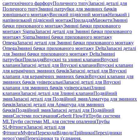
сантехнічного фарфору
Поличного типу
Запасні деталі для
Поличного типу
Змивні патрубки для змивних бачків
зовнішнього монтажу
Високий підвісний монтаж
Низький і
напівнизький підвісний монтаж
Приладдя
Манжети
Змивні
бачки прихованого монтажу
Змивні бачки прихованого
монтажу Sigma
Запасні деталі для Змивні бачки прихованого
монтажу Sigma
Змивні бачки прихованого монтажу
Omega
Запасні деталі для Змивні бачки прихованого монтажу
Omega
Змивні бачки прихованого монтажу Delta
Запасні деталі
для Змивні бачки прихованого монтажу Delta
Змивні
патрубки
Приладдя
Впускні та зливні клапани
Впускні
клапани
Запасні деталі для Впускні клапани
Впускні клапани
для керамічних змивних бачків
Запасні деталі для Впускні
клапани для керамічних змивних бачків
Впускні клапани для
змивних бачків універсальні
Запасні деталі для Впускні
клапани для змивних бачків універсальні
Зливні
клапани
Запасні деталі для Зливні клапани
Подвійний
змив
Запасні деталі для Подвійний змив
Арматура для змивних
бачкiв
Запасні деталі для Арматура для змивних
бачкiв
Подвійний змив
Запасні деталі для Подвійний
змив
Системи постачання
Geberit FlowFit
Труби системи
ML
Труби системи ML для систем опалення
Трубы
SL
Фітинги
Запасні деталі для
Фітинги
Муфти
Переходи
Відводи
Трійники
Перехідники
нероз’ємні
Перехідники та з'єднання,