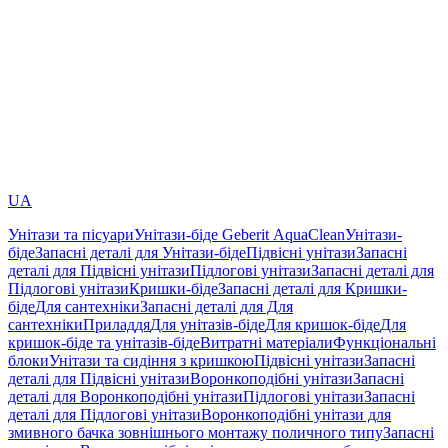
UA
Унітази та пісуари
Унітази-біде Geberit AquaClean
Унітази-
біде
Запасні деталі для Унітази-біде
Підвісні унітази
Запасні
деталі для Підвісні унітази
Підлогові унітази
Запасні деталі для
Підлогові унітази
Кришки-біде
Запасні деталі для Кришки-
біде
Для сантехніки
Запасні деталі для Для
сантехніки
Приладдя
Для унітазів-біде
Для кришок-біде
Для
кришок-біде та унітазів-біде
Витратні матеріали
Функціональні
блоки
Унітази та сидіння з кришкою
Підвісні унітази
Запасні
деталі для Підвісні унітази
Воронкоподібні унітази
Запасні
деталі для Воронкоподібні унітази
Підлогові унітази
Запасні
деталі для Підлогові унітази
Воронкоподібні унітази для
змивного бачка зовнішнього монтажу поличного типу
Запасні