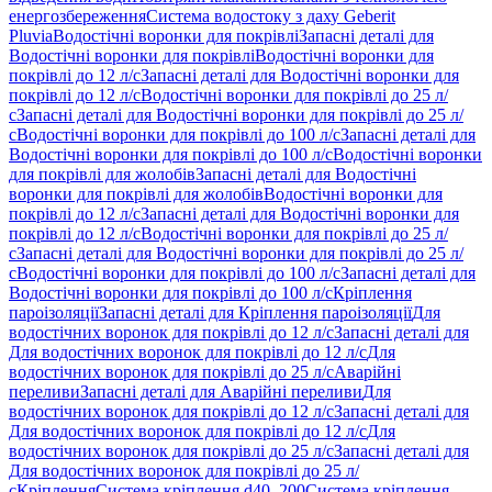
енергозбереження
Система водостоку з даху Geberit
Pluvia
Водостічні воронки для покрівлі
Запасні деталі для
Водостічні воронки для покрівлі
Водостічні воронки для
покрівлі до 12 л/с
Запасні деталі для Водостічні воронки для
покрівлі до 12 л/с
Водостічні воронки для покрівлі до 25 л/
с
Запасні деталі для Водостічні воронки для покрівлі до 25 л/
с
Водостічні воронки для покрівлі до 100 л/с
Запасні деталі для
Водостічні воронки для покрівлі до 100 л/с
Водостічні воронки
для покрівлі для жолобів
Запасні деталі для Водостічні
воронки для покрівлі для жолобів
Водостічні воронки для
покрівлі до 12 л/с
Запасні деталі для Водостічні воронки для
покрівлі до 12 л/с
Водостічні воронки для покрівлі до 25 л/
с
Запасні деталі для Водостічні воронки для покрівлі до 25 л/
с
Водостічні воронки для покрівлі до 100 л/с
Запасні деталі для
Водостічні воронки для покрівлі до 100 л/с
Кріплення
пароізоляції
Запасні деталі для Кріплення пароізоляції
Для
водостічних воронок для покрівлі до 12 л/с
Запасні деталі для
Для водостічних воронок для покрівлі до 12 л/с
Для
водостічних воронок для покрівлі до 25 л/с
Аварійні
переливи
Запасні деталі для Аварійні переливи
Для
водостічних воронок для покрівлі до 12 л/с
Запасні деталі для
Для водостічних воронок для покрівлі до 12 л/с
Для
водостічних воронок для покрівлі до 25 л/с
Запасні деталі для
Для водостічних воронок для покрівлі до 25 л/
с
Кріплення
Система кріплення d40–200
Система кріплення