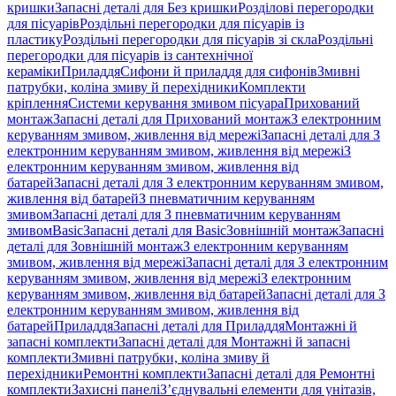
кришки
Запасні деталі для Без кришки
Розділові перегородки
для пісуарів
Роздільні перегородки для пісуарів із
пластику
Роздільні перегородки для пісуарів зі скла
Роздільні
перегородки для пісуарів із сантехнічної
кераміки
Приладдя
Сифони й приладдя для сифонів
Змивні
патрубки, коліна змиву й перехідники
Комплекти
кріплення
Системи керування змивом пісуара
Прихований
монтаж
Запасні деталі для Прихований монтаж
З електронним
керуванням змивом, живлення від мережі
Запасні деталі для З
електронним керуванням змивом, живлення від мережі
З
електронним керуванням змивом, живлення від
батарей
Запасні деталі для З електронним керуванням змивом,
живлення від батарей
З пневматичним керуванням
змивом
Запасні деталі для З пневматичним керуванням
змивом
Basic
Запасні деталі для Basic
Зовнішній монтаж
Запасні
деталі для Зовнішній монтаж
З електронним керуванням
змивом, живлення від мережі
Запасні деталі для З електронним
керуванням змивом, живлення від мережі
З електронним
керуванням змивом, живлення від батарей
Запасні деталі для З
електронним керуванням змивом, живлення від
батарей
Приладдя
Запасні деталі для Приладдя
Монтажні й
запасні комплекти
Запасні деталі для Монтажні й запасні
комплекти
Змивні патрубки, коліна змиву й
перехідники
Ремонтні комплекти
Запасні деталі для Ремонтні
комплекти
Захисні панелі
З’єднувальні елементи для унітазів,