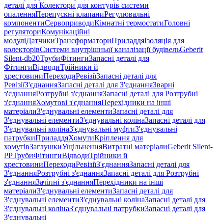
деталі для Колектори для контурів системи
опалення
Перепускні клапани
Регулювальні
компоненти
Сервоприводи
Кімнатні термостати
Головні
регулятори
Комунікаційні
модулі
Датчики
Трансформатори
Приладдя
Ізоляція для
колекторів
Системи внутрішньої каналізації будівель
Geberit
Silent-db20
Труби
Фітинги
Запасні деталі для
Фітинги
Відводи
Трійники й
хрестовини
Переходи
Ревізії
Запасні деталі для
Ревізії
З'єднання
Запасні деталі для З'єднання
Зварні
з'єднання
Розтрубні з'єднання
Запасні деталі для Розтрубні
з'єднання
Хомутові з'єднання
Перехідники на інші
матеріали
З'єднувальні елементи
Запасні деталі для
З'єднувальні елементи
З'єднувальні коліна
Запасні деталі для
З'єднувальні коліна
З'єднувальні муфти
З'єднувальні
патрубки
Приладдя
Хомути
Кріплення для
хомутів
Заглушки
Ущільнення
Витратні матеріали
Geberit Silent-
PP
Труби
Фітинги
Відводи
Трійники й
хрестовини
Переходи
Ревізії
З'єднання
Запасні деталі для
З'єднання
Розтрубні з'єднання
Запасні деталі для Розтрубні
з'єднання
Зачіпні з'єднання
Перехідники на інші
матеріали
З'єднувальні елементи
Запасні деталі для
З'єднувальні елементи
З'єднувальні коліна
Запасні деталі для
З'єднувальні коліна
З'єднувальні патрубки
Запасні деталі для
З'єднувальні