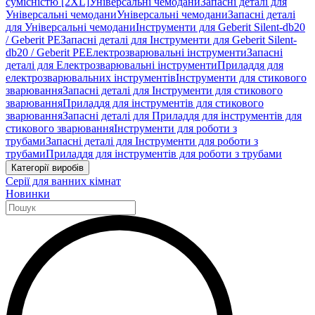
сумісністю [2XL]
Універсальні чемодани
Запасні деталі для
Універсальні чемодани
Універсальні чемодани
Запасні деталі
для Універсальні чемодани
Інструменти для Geberit Silent-db20
/ Geberit PE
Запасні деталі для Інструменти для Geberit Silent-
db20 / Geberit PE
Електрозварювальні інструменти
Запасні
деталі для Електрозварювальні інструменти
Приладдя для
електрозварювальних інструментів
Інструменти для стикового
зварювання
Запасні деталі для Інструменти для стикового
зварювання
Приладдя для інструментів для стикового
зварювання
Запасні деталі для Приладдя для інструментів для
стикового зварювання
Інструменти для роботи з
трубами
Запасні деталі для Інструменти для роботи з
трубами
Приладдя для інструментів для роботи з трубами
Категорії виробів
Серії для ванних кімнат
Новинки