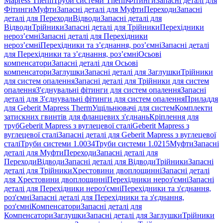
Mapress Therm
Труби системи Therm
Фітинги
Запасні деталі для
Фітинги
Муфти
Запасні деталі для Муфти
Переходи
Запасні
деталі для Переходи
Відводи
Запасні деталі для
Відводи
Трійники
Запасні деталі для Трійники
Перехідники
нероз’ємні
Запасні деталі для Перехідники
нероз’ємні
Перехідники та з’єднання, роз’ємні
Запасні деталі
для Перехідники та з’єднання, роз’ємні
Осьові
компенсатори
Запасні деталі для Осьові
компенсатори
Заглушки
Запасні деталі для Заглушки
Трійники
для систем опалення
Запасні деталі для Трійники для систем
опалення
З'єднувальні фітинги для систем опалення
Запасні
деталі для З'єднувальні фітинги для систем опалення
Приладдя
для Geberit Mapress Therm
Ущільнювачі для систем
Комплекти
затискних гвинтів для фланцевих з'єднань
Кріплення для
труб
Geberit Mapress з вуглецевої сталі
Geberit Mapress з
вуглецевої сталі
Запасні деталі для Geberit Mapress з вуглецевої
сталі
Труби системи 1.0034
Труби системи 1.0215
Муфти
Запасні
деталі для Муфти
Переходи
Запасні деталі для
Переходи
Відводи
Запасні деталі для Відводи
Трійники
Запасні
деталі для Трійники
Хрестовини двоплощинні
Запасні деталі
для Хрестовини двоплощинні
Перехідники нероз'ємні
Запасні
деталі для Перехідники нероз'ємні
Перехідники та з'єднання,
роз'ємні
Запасні деталі для Перехідники та з'єднання,
роз'ємні
Компенсатори
Запасні деталі для
Компенсатори
Заглушки
Запасні деталі для Заглушки
Трійники