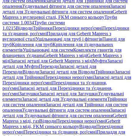
для систем опалення
Запасні деталі для Трійники для систем
опалення
З'єднувальні фітинги для систем опалення
Запасні
деталі для З'єднувальні фітинги для систем опалення
Geberit
Mapress з вуглецевої сталі, FKM синього кольору
Труби
системи 1.0034
Труби системи
1.0215
Відводи
Трійники
Перехідники нероз'ємні
Перехідники
та з'єднання, роз'ємні
Приладдя для Geberit Mapress з
вуглецевої сталі
Ущільнювачі для труб і фітингів
Панелі для
труб
Кріплення для труб
Кріплення для з'єднувальних
елементів
Ущільнювачі для систем
Комплекти гвинтів для
фланцевих з'єднань
Geberit Mapress з міді
Geberit Mapress з
міді
Запасні деталі для Geberit Mapress з міді
Муфти
Запасні
деталі для Муфти
Переходи
Запасні деталі для
Переходи
Відводи
Запасні деталі для Відводи
Трійники
Запасні
деталі для Трійники
Перехідники нероз'ємні
Запасні деталі для
Перехідники нероз'ємні
Перехідники та з'єднання,
роз'ємні
Запасні деталі для Перехідники та з'єднання,
роз'ємні
Заглушки
Запасні деталі для Заглушки
З'єднувальні
елементи
Запасні деталі для З'єднувальні елементи
Трійники
для систем опалення
Запасні деталі для Трійники для систем
опалення
З'єднувальні фітинги для систем опалення
Запасні
деталі для З'єднувальні фітинги для систем опалення
Geberit
Mapress з міді, газ
Відводи
Перехідники нероз'ємні
Geberit
Mapress з міді, FKM синього кольору
Відводи
Перехідники
нероз'ємні
Перехідники та з'єднання, роз'ємні
Приладдя для