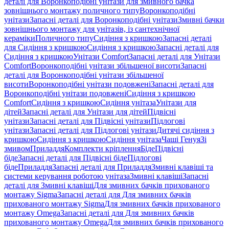
деталі для Воронкоподібні унітази для змивного бачка
зовнішнього монтажу поличного типу
Воронкоподібні
унітази
Запасні деталі для Воронкоподібні унітази
Змивні бачки
зовнішнього монтажу для унітазів, із сантехнічної
кераміки
Поличного типу
Сидіння з кришкою
Запасні деталі
для Сидіння з кришкою
Сидіння з кришкою
Запасні деталі для
Сидіння з кришкою
Унітази Comfort
Запасні деталі для Унітази
Comfort
Воронкоподібні унітази збільшеної висоти
Запасні
деталі для Воронкоподібні унітази збільшеної
висоти
Воронкоподібні унітази подовжені
Запасні деталі для
Воронкоподібні унітази подовжені
Сидіння з кришкою
Comfort
Сидіння з кришкою
Сидіння унітаза
Унітази для
дітей
Запасні деталі для Унітази для дітей
Підвісні
унітази
Запасні деталі для Підвісні унітази
Підлогові
унітази
Запасні деталі для Підлогові унітази
Дитячі сидіння з
кришкою
Сидіння з кришкою
Сидіння унітаза
Чаші Генуя
Зі
змивом
Приладдя
Комплекти кріплення
Біде
Підвісні
біде
Запасні деталі для Підвісні біде
Підлогові
біде
Приладдя
Запасні деталі для Приладдя
Змивні клавіші та
системи керування роботою унітаза
Змивні клавіші
Запасні
деталі для Змивні клавіші
Для змивних бачків прихованого
монтажу Sigma
Запасні деталі для Для змивних бачків
прихованого монтажу Sigma
Для змивних бачків прихованого
монтажу Omega
Запасні деталі для Для змивних бачків
прихованого монтажу Omega
Для змивних бачків прихованого