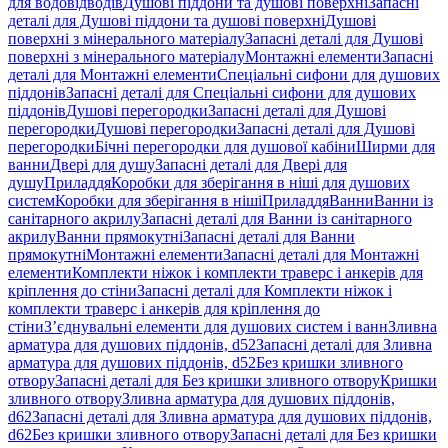
для водовідводів
Душові піддони та душові поверхні
Запасні
деталі для Душові піддони та душові поверхні
Душові
поверхні з мінерального матеріалу
Запасні деталі для Душові
поверхні з мінерального матеріалу
Монтажні елементи
Запасні
деталі для Монтажні елементи
Спеціальні сифони для душових
піддонів
Запасні деталі для Спеціальні сифони для душових
піддонів
Душові перегородки
Запасні деталі для Душові
перегородки
Душові перегородки
Запасні деталі для Душові
перегородки
Бічні перегородки для душової кабіни
Ширми для
ванни
Двері для душу
Запасні деталі для Двері для
душу
Приладдя
Коробки для зберігання в ніші для душових
систем
Коробки для зберігання в ніші
Приладдя
Ванни
Ванни із
санітарного акрилу
Запасні деталі для Ванни із санітарного
акрилу
Ванни прямокутні
Запасні деталі для Ванни
прямокутні
Монтажні елементи
Запасні деталі для Монтажні
елементи
Комплекти ніжок і комплекти траверс і анкерів для
кріплення до стіни
Запасні деталі для Комплекти ніжок і
комплекти траверс і анкерів для кріплення до
стіни
З’єднувальні елементи для душових систем і ванн
Зливна
арматура для душових піддонів, d52
Запасні деталі для Зливна
арматура для душових піддонів, d52
Без кришки зливного
отвору
Запасні деталі для Без кришки зливного отвору
Кришки
зливного отвору
Зливна арматура для душових піддонів,
d62
Запасні деталі для Зливна арматура для душових піддонів,
d62
Без кришки зливного отвору
Запасні деталі для Без кришки