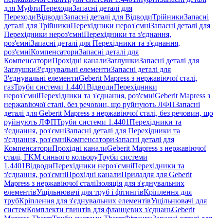
для Муфти
Переходи
Запасні деталі для
Переходи
Відводи
Запасні деталі для Відводи
Трійники
Запасні
деталі для Трійники
Перехідники нероз'ємні
Запасні деталі для
Перехідники нероз'ємні
Перехідники та з'єднання,
роз'ємні
Запасні деталі для Перехідники та з'єднання,
роз'ємні
Компенсатори
Запасні деталі для
Компенсатори
Прохідні канали
Заглушки
Запасні деталі для
Заглушки
З'єднувальні елементи
Запасні деталі для
З'єднувальні елементи
Geberit Mapress з нержавіючої сталі,
газ
Труби системи 1.4401
Відводи
Перехідники
нероз'ємні
Перехідники та з'єднання, роз'ємні
Geberit Mapress з
нержавіючої сталі, без речовин, що руйнують ЛФП
Запасні
деталі для Geberit Mapress з нержавіючої сталі, без речовин, що
руйнують ЛФП
Труби системи 1.4401
Перехідники та
з'єднання, роз'ємні
Запасні деталі для Перехідники та
з'єднання, роз'ємні
Компенсатори
Запасні деталі для
Компенсатори
Прохідні канали
Geberit Mapress з нержавіючої
сталі, FKM синього кольору
Труби системи
1.4401
Відводи
Перехідники нероз'ємні
Перехідники та
з'єднання, роз'ємні
Прохідні канали
Приладдя для Geberit
Mapress з нержавіючої сталі
Ізоляція для з'єднувальних
елементів
Ущільнювачі для труб і фітингів
Кріплення для
труб
Кріплення для з'єднувальних елементів
Ущільнювачі для
систем
Комплекти гвинтів для фланцевих з'єднань
Geberit