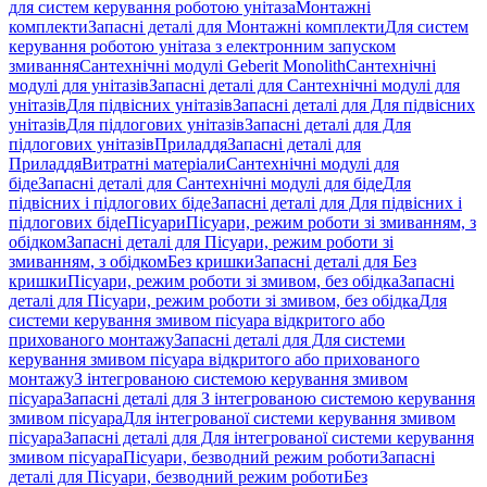
для систем керування роботою унітаза
Монтажні
комплекти
Запасні деталі для Монтажні комплекти
Для систем
керування роботою унітаза з електронним запуском
змивання
Сантехнічні модулі Geberit Monolith
Сантехнічні
модулі для унітазів
Запасні деталі для Сантехнічні модулі для
унітазів
Для підвісних унітазів
Запасні деталі для Для підвісних
унітазів
Для підлогових унітазів
Запасні деталі для Для
підлогових унітазів
Приладдя
Запасні деталі для
Приладдя
Витратні матеріали
Сантехнічні модулі для
біде
Запасні деталі для Сантехнічні модулі для біде
Для
підвісних і підлогових біде
Запасні деталі для Для підвісних і
підлогових біде
Пісуари
Пісуари, режим роботи зі змиванням, з
обідком
Запасні деталі для Пісуари, режим роботи зі
змиванням, з обідком
Без кришки
Запасні деталі для Без
кришки
Пісуари, режим роботи зі змивом, без обідка
Запасні
деталі для Пісуари, режим роботи зі змивом, без обідка
Для
системи керування змивом пісуара відкритого або
прихованого монтажу
Запасні деталі для Для системи
керування змивом пісуара відкритого або прихованого
монтажу
З інтегрованою системою керування змивом
пісуара
Запасні деталі для З інтегрованою системою керування
змивом пісуара
Для інтегрованої системи керування змивом
пісуара
Запасні деталі для Для інтегрованої системи керування
змивом пісуара
Пісуари, безводний режим роботи
Запасні
деталі для Пісуари, безводний режим роботи
Без