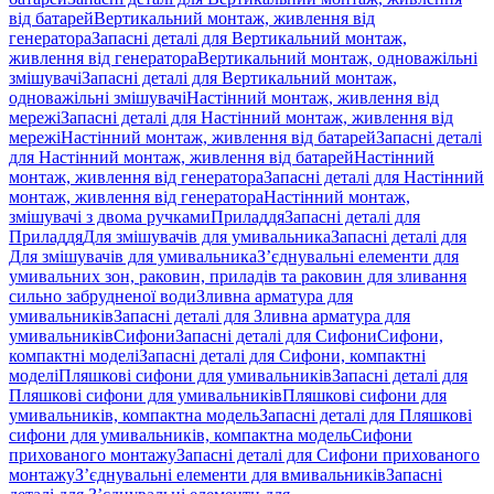
від батарей
Вертикальний монтаж, живлення від
генератора
Запасні деталі для Вертикальний монтаж,
живлення від генератора
Вертикальний монтаж, одноважільні
змішувачі
Запасні деталі для Вертикальний монтаж,
одноважільні змішувачі
Настінний монтаж, живлення від
мережі
Запасні деталі для Настінний монтаж, живлення від
мережі
Настінний монтаж, живлення від батарей
Запасні деталі
для Настінний монтаж, живлення від батарей
Настінний
монтаж, живлення від генератора
Запасні деталі для Настінний
монтаж, живлення від генератора
Настінний монтаж,
змішувачі з двома ручками
Приладдя
Запасні деталі для
Приладдя
Для змішувачів для умивальника
Запасні деталі для
Для змішувачів для умивальника
З’єднувальні елементи для
умивальних зон, раковин, приладів та раковин для зливання
сильно забрудненої води
Зливна арматура для
умивальників
Запасні деталі для Зливна арматура для
умивальників
Сифони
Запасні деталі для Сифони
Сифони,
компактні моделі
Запасні деталі для Сифони, компактні
моделі
Пляшкові сифони для умивальників
Запасні деталі для
Пляшкові сифони для умивальників
Пляшкові сифони для
умивальників, компактна модель
Запасні деталі для Пляшкові
сифони для умивальників, компактна модель
Сифони
прихованого монтажу
Запасні деталі для Сифони прихованого
монтажу
З’єднувальні елементи для вмивальників
Запасні