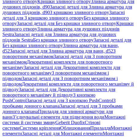
зливного отвору
Кришки зливного отвору
Зливна арматура для
душових піддонів, d90
Запасні деталі для Зливна арматура для
душових піддонів, d90
З кришкою зливного отвору
Запасні
деталі для З кришкою зливного отвору
Без кришки зливного
отвору
Запасні деталі для Без кришки зливного отвору
Кришки
зливного отвору
Зливна арматура для душових піддонів
Sestra
Запасні деталі для Зливна арматура для душових
піддонів Sestra
Без кришки зливного отвору
Запасні деталі для
Без кришки зливного отвору
Зливна арматура для ванн,
d52
Запасні деталі для Зливна арматура для ванн, d52
З
поворотним механізмом
Запасні деталі для З поворотним
механізмом
Декоративні комплекти для поворотного
механізму
Запасні деталі для Декоративні комплекти для
поворотного механізму
З поворотним механізмом і
підводом
Запасні деталі для З поворотним механізмом і
підводом
Декоративні комплекти для поворотного механізму й
підводу
Запасні деталі для Декоративні комплекти для
поворотного механізму й підводу
З кнопкою
PushControl
Запасні деталі для З кнопкою PushControl
З
пробками донного клапана
Запасні деталі для З пробками
донного клапана
Приладдя для зливної арматури для
ванн
З’єднувальні елементи для підведення води
Монтажні
системи й системи змиву
Geberit Duofix
Стінові
системи
Системи кріплення
Облицювання
Приладдя
Монтажні
елементи
Запасні деталі для Монтажні елементи
Монтажні