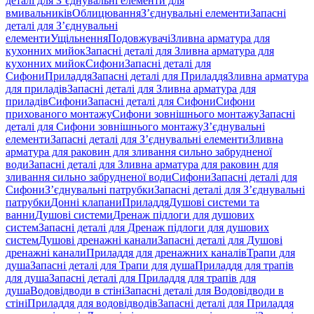
деталі для З’єднувальні елементи для
вмивальників
Облицювання
З’єднувальні елементи
Запасні
деталі для З’єднувальні
елементи
Ущільнення
Подовжувачі
Зливна арматура для
кухонних мийок
Запасні деталі для Зливна арматура для
кухонних мийок
Сифони
Запасні деталі для
Сифони
Приладдя
Запасні деталі для Приладдя
Зливна арматура
для приладів
Запасні деталі для Зливна арматура для
приладів
Сифони
Запасні деталі для Сифони
Сифони
прихованого монтажу
Сифони зовнішнього монтажу
Запасні
деталі для Сифони зовнішнього монтажу
З’єднувальні
елементи
Запасні деталі для З’єднувальні елементи
Зливна
арматура для раковин для зливання сильно забрудненої
води
Запасні деталі для Зливна арматура для раковин для
зливання сильно забрудненої води
Сифони
Запасні деталі для
Сифони
З’єднувальні патрубки
Запасні деталі для З’єднувальні
патрубки
Донні клапани
Приладдя
Душові системи та
ванни
Душові системи
Дренаж підлоги для душових
систем
Запасні деталі для Дренаж підлоги для душових
систем
Душові дренажні канали
Запасні деталі для Душові
дренажні канали
Приладдя для дренажних каналів
Трапи для
душа
Запасні деталі для Трапи для душа
Приладдя для трапів
для душа
Запасні деталі для Приладдя для трапів для
душа
Водовідводи в стіні
Запасні деталі для Водовідводи в
стіні
Приладдя для водовідводів
Запасні деталі для Приладдя