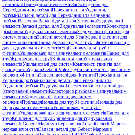
Трійники
Перехідники нероз'ємні
Запасні деталі для
Перехідники нероз'ємні
Перехідники та з'єднання,
роз'ємні
Запасні деталі для Перехідники та з'єднання,
роз'ємні
Заглушки
Запасні деталі для Заглушки
З'єднувальні
елементи
Запасні деталі для З'єднувальні елементи
Колектори з
різьбовим з'єднувальним елементом
З'єднувальні фітинги для
систем опалення
Запасні деталі для З'єднувальні фітинги для
систем опалення
Приладдя
Ізоляція для труб і фітингів
Ізоляція
для з'єднувальних елементів
Ущільнювачі для труб і
фітингів
Ущільнювачі для з'єднувальних елементів
Панелі для
труб
Кріплення для труб
Кріплення для з'єднувальних
елементів
Ущільнювачі для систем
Комплекти гвинтів для
фланцевих з'єднань
Geberit Volex
Труби системи SL для систем
опалення
Фітинги
Запасні деталі для Фітинги
Перехідники та
з'єднання, роз'ємні
Запасні деталі для Перехідники та
з'єднання, роз'ємні
З'єднувальні елементи
Запасні деталі для
З'єднувальні елементи
Колектори з різьбовим з'єднувальним
елементом
З'єднувальні фітинги для систем
опалення
Приладдя
Ізоляція для труб і фітингів
Ізоляція для
з'єднувальних елементів
Ущільнювачі для труб і
фітингів
Ущільнювачі для з'єднувальних елементів
Панелі для
труб
Кріплення для труб
Кріплення для з'єднувальних
елементів
Geberit Mapress з нержавіючої сталі
Geberit Mapress з
нержавіючої сталі
Запасні деталі для Geberit Mapress з
нержавіючої сталі
Труби системи 1.4401
Муфти
Запасні деталі