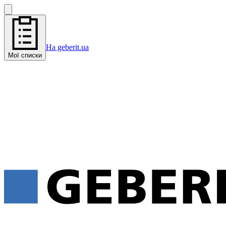
На geberit.ua
Мої списки