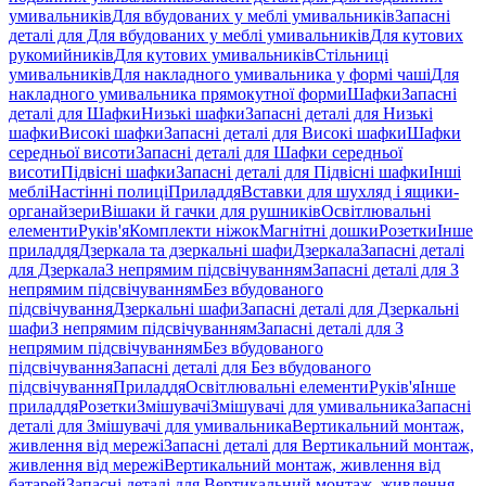
умивальників
Для вбудованих у меблі умивальників
Запасні
деталі для Для вбудованих у меблі умивальників
Для кутових
рукомийників
Для кутових умивальників
Стільниці
умивальників
Для накладного умивальника у формі чаші
Для
накладного умивальника прямокутної форми
Шафки
Запасні
деталі для Шафки
Низькі шафки
Запасні деталі для Низькі
шафки
Високі шафки
Запасні деталі для Високі шафки
Шафки
середньої висоти
Запасні деталі для Шафки середньої
висоти
Підвісні шафки
Запасні деталі для Підвісні шафки
Інші
меблі
Настінні полиці
Приладдя
Вставки для шухляд і ящики-
органайзери
Вішаки й гачки для рушників
Освітлювальні
елементи
Руків'я
Комплекти ніжок
Магнітні дошки
Розетки
Інше
приладдя
Дзеркала та дзеркальні шафи
Дзеркала
Запасні деталі
для Дзеркала
З непрямим підсвічуванням
Запасні деталі для З
непрямим підсвічуванням
Без вбудованого
підсвічування
Дзеркальні шафи
Запасні деталі для Дзеркальні
шафи
З непрямим підсвічуванням
Запасні деталі для З
непрямим підсвічуванням
Без вбудованого
підсвічування
Запасні деталі для Без вбудованого
підсвічування
Приладдя
Освітлювальні елементи
Руків'я
Інше
приладдя
Розетки
Змішувачі
Змішувачі для умивальника
Запасні
деталі для Змішувачі для умивальника
Вертикальний монтаж,
живлення від мережі
Запасні деталі для Вертикальний монтаж,
живлення від мережі
Вертикальний монтаж, живлення від
батарей
Запасні деталі для Вертикальний монтаж, живлення