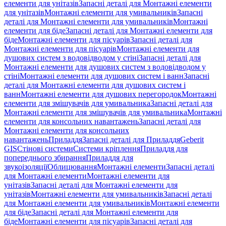
елементи для унітазів
Запасні деталі для Монтажні елементи
для унітазів
Монтажні елементи для умивальників
Запасні
деталі для Монтажні елементи для умивальників
Монтажні
елементи для біде
Запасні деталі для Монтажні елементи для
біде
Монтажні елементи для пісуарів
Запасні деталі для
Монтажні елементи для пісуарів
Монтажні елементи для
душових систем з водовідводом у стіні
Запасні деталі для
Монтажні елементи для душових систем з водовідводом у
стіні
Монтажні елементи для душових систем і ванн
Запасні
деталі для Монтажні елементи для душових систем і
ванн
Монтажні елементи для душових перегородок
Монтажні
елементи для змішувачів для умивальника
Запасні деталі для
Монтажні елементи для змішувачів для умивальника
Монтажні
елементи для консольних навантажень
Запасні деталі для
Монтажні елементи для консольних
навантажень
Приладдя
Запасні деталі для Приладдя
Geberit
GIS
Стінові системи
Системи кріплення
Приладдя для
попереднього збирання
Приладдя для
звукоізоляції
Облицювання
Монтажні елементи
Запасні деталі
для Монтажні елементи
Монтажні елементи для
унітазів
Запасні деталі для Монтажні елементи для
унітазів
Монтажні елементи для умивальників
Запасні деталі
для Монтажні елементи для умивальників
Монтажні елементи
для біде
Запасні деталі для Монтажні елементи для
біде
Монтажні елементи для пісуарів
Запасні деталі для