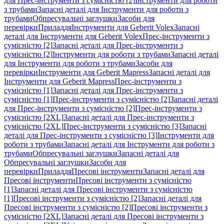
для Прес-інструменти з сумісністю [2]
Інструменти для роботи
з трубами
Запасні деталі для Інструменти для роботи з
трубами
Обпресувальні заглушки
Засоби для
перевірки
Приладдя
Інструменти для Geberit Volex
Запасні
деталі для Інструменти для Geberit Volex
Прес-інструменти з
сумісністю [2]
Запасні деталі для Прес-інструменти з
сумісністю [2]
Інструменти для роботи з трубами
Запасні деталі
для Інструменти для роботи з трубами
Засоби для
перевірки
Інструменти для Geberit Mapress
Запасні деталі для
Інструменти для Geberit Mapress
Прес-інструменти з
сумісністю [1]
Запасні деталі для Прес-інструменти з
сумісністю [1]
Прес-інструменти з сумісністю [2]
Запасні деталі
для Прес-інструменти з сумісністю [2]
Прес-інструменти з
сумісністю [2XL]
Запасні деталі для Прес-інструменти з
сумісністю [2XL]
Прес-інструменти з сумісністю [3]
Запасні
деталі для Прес-інструменти з сумісністю [3]
Інструменти для
роботи з трубами
Запасні деталі для Інструменти для роботи з
трубами
Обпресувальні заглушки
Запасні деталі для
Обпресувальні заглушки
Засоби для
перевірки
Приладдя
Пресові інструменти
Запасні деталі для
Пресові інструменти
Пресові інструменти з сумісністю
[1]
Запасні деталі для Пресові інструменти з сумісністю
[1]
Пресові інструменти з сумісністю [2]
Запасні деталі для
Пресові інструменти з сумісністю [2]
Пресові інструменти з
сумісністю [2XL]
Запасні деталі для Пресові інструменти з