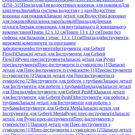
d250–315
Приладдя
Для водостічних воронок для покрівлі
Для
кріплень
Звичайна система водостоку з даху
Водостічні
воронки для покрівлі
Запасні деталі для Водостічні воронки
для покрівлі
Кріплення пароізоляції
Приладдя
Дренаж
підлоги
Дренаж поверхонь для внутрішнього й зовнішнього
використання
Трапи 12 x 12 см
Трапи 13 x 13 см
Трапи без
сифона для балконів і терас, 13 x 13 см
Приладдя
Інструменти,
мережеві компоненти та програмне
забезпечення
Інструменти
Інструменти для Geberit
FlowFit
Запасні деталі для Інструменти для Geberit
FlowFit
Ручні пресінструменти
Запасні деталі для Ручні
пресінструменти
Прес-інструменти із сумісністю [1]
Запасні
деталі для Прес-інструменти із сумісністю [1]
Пресінструменти
із сумісністю [2]
Запасні деталі для Пресінструменти із
сумісністю [2]
Інструменти для роботи з трубами
Запасні деталі
для Інструменти для роботи з трубами
Приладдя
Запасні деталі
для Приладдя
Інструменти для Geberit PushFit
Запасні деталі
для Інструменти для Geberit PushFit
Інструменти для роботи з
трубами
Запасні деталі для Інструменти для роботи з
трубами
Інструменти для Geberit Mepla
Запасні деталі для
Інструменти для Geberit Mepla
Ручні прес-інструменти
Запасні
деталі для Ручні прес-інструменти
Прес-інструменти з
сумісністю [1]
Запасні деталі для Прес-інструменти з
сумісністю [1]
Прес-інструменти з сумісністю [2]
Запасні деталі