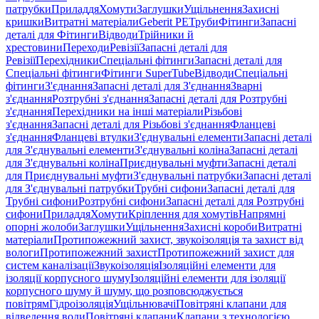
патрубки
Приладдя
Хомути
Заглушки
Ущільнення
Захисні
кришки
Витратні матеріали
Geberit PE
Труби
Фітинги
Запасні
деталі для Фітинги
Відводи
Трійники й
хрестовини
Переходи
Ревізії
Запасні деталі для
Ревізії
Перехідники
Спеціальні фітинги
Запасні деталі для
Спеціальні фітинги
Фітинги SuperTube
Відводи
Спеціальні
фітинги
З'єднання
Запасні деталі для З'єднання
Зварні
з'єднання
Розтрубні з'єднання
Запасні деталі для Розтрубні
з'єднання
Перехідники на інші матеріали
Різьбові
з'єднання
Запасні деталі для Різьбові з'єднання
Фланцеві
з'єднання
Фланцеві втулки
З'єднувальні елементи
Запасні деталі
для З'єднувальні елементи
З'єднувальні коліна
Запасні деталі
для З'єднувальні коліна
Приєднувальні муфти
Запасні деталі
для Приєднувальні муфти
З'єднувальні патрубки
Запасні деталі
для З'єднувальні патрубки
Трубні сифони
Запасні деталі для
Трубні сифони
Розтрубні сифони
Запасні деталі для Розтрубні
сифони
Приладдя
Хомути
Кріплення для хомутів
Напрямні
опорні жолоби
Заглушки
Ущільнення
Захисні короби
Витратні
матеріали
Протипожежний захист, звукоізоляція та захист від
вологи
Протипожежний захист
Протипожежний захист для
систем каналізації
Звукоізоляція
Ізоляційні елементи для
ізоляції корпусного шуму
Ізоляційні елементи для ізоляції
корпусного шуму й шуму, що розповсюджується
повітрям
Гідроізоляція
Ущільнювачі
Повітряні клапани для
відведення води
Повітряні клапани
Клапани з технологією