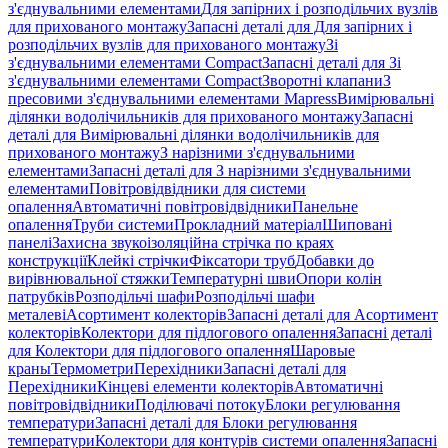
з'єднувальними елементами
Для запірних і розподільчих вузлів
для прихованого монтажу
Запасні деталі для Для запірних і
розподільчих вузлів для прихованого монтажу
Зі
з'єднувальними елементами Compact
Запасні деталі для Зі
з'єднувальними елементами Compact
Зворотні клапани
З
пресовими з'єднувальними елементами Mapress
Вимірювальні
ділянки водолічильників для прихованого монтажу
Запасні
деталі для Вимірювальні ділянки водолічильників для
прихованого монтажу
З нарізними з'єднувальними
елементами
Запасні деталі для З нарізними з'єднувальними
елементами
Повітровідвідники для системи
опалення
Автоматичні повітровідвідники
Панельне
опалення
Труби системи
Прокладний матеріал
Шиповані
панелі
Захисна звукоізоляційна стрічка по краях
конструкції
Клейкі стрічки
Фіксатори труб
Добавки до
вирівнювальної стяжки
Температурні шви
Опори колін
патрубків
Розподільчі шафи
Розподільчі шафи
металеві
Асортимент колекторів
Запасні деталі для Асортимент
колекторів
Колектори для підлогового опалення
Запасні деталі
для Колектори для підлогового опалення
Шаровые
краны
Термометри
Перехідники
Запасні деталі для
Перехідники
Кінцеві елементи колекторів
Автоматичні
повітровідвідники
Поділювачі потоку
Блоки регулювання
температури
Запасні деталі для Блоки регулювання
температури
Колектори для контурів системи опалення
Запасні