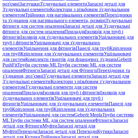
роз'ємні
Заглушки
З'єднувальні елементи
Запасні деталі для
З'єднувальні елементи
Колектори з різьбовим з'єднувальним
елементом
Трійники для нагрівальних елементів
Перехідники
та з'єднання для нагрівального елемента, розміні
З'єднувальні
фітинги для систем опалення
Запасні деталі для З'єднувальні
фітинги для систем опалення
Приладдя
Ізоляція для труб і
фітингів
Ізоляція для з'єднувальних елементів
Ущільнювачі для
труб і фітингів
Ущільнювачі для з'єднувальних
елементів
Ущільнення для фітингів
Панелі для труб
Кріплення
для труб
Кріплення для з'єднувальних елементів
Ущільнювачі
для систем
Комплекти гвинтів для фланцевих з'єднань
Geberit
PushFit
Труби системи ML
Труби системи ML для систем
опалення
Фітинги
Запасні деталі для Фітинги
Перехідники та
з’єднання, роз’ємні
З’єднувальні елементи
Запасні деталі для
З’єднувальні елементи
Колектори з різьбовим з’єднувальним
елементом
З’єднувальні елементи для систем
опалення
Приладдя
Ізоляція для труб і фітингів
Ізоляція для
з'єднувальних елементів
Ущільнювачі для труб і
фітингів
Ущільнювачі для з'єднувальних елементів
Панелі для
труб
Кріплення для труб
Кріплення для з'єднувальних
елементів
Ущільнювачі для систем
Geberit Mepla
Труби системи
ML
Труби системи ML для систем опалення
Фітинги
Запасні
деталі для Фітинги
Муфти
Запасні деталі для
Муфти
Переходи
Запасні деталі для Переходи
Кутики
Запасні
деталі для Кутики
Трійники
Запасні деталі для