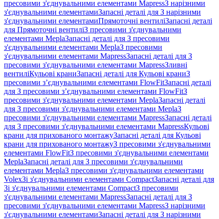
пресовими з'єднувальними елементами Mapress
З нарізними
з'єднувальними елементами
Запасні деталі для З нарізними
з'єднувальними елементами
Прямоточні вентилі
Запасні деталі
для Прямоточні вентилі
З пресовими з'єднувальними
елементами Mepla
Запасні деталі для З пресовими
з'єднувальними елементами Mepla
З пресовими
з'єднувальними елементами Mapress
Запасні деталі для З
пресовими з'єднувальними елементами Mapress
Зливні
вентилі
Кульові крани
Запасні деталі для Кульові крани
З
пресовими з’єднувальними елементами FlowFit
Запасні деталі
для З пресовими з’єднувальними елементами FlowFit
З
пресовими з'єднувальними елементами Mepla
Запасні деталі
для З пресовими з'єднувальними елементами Mepla
З
пресовими з'єднувальними елементами Mapress
Запасні деталі
для З пресовими з'єднувальними елементами Mapress
Кульові
крани для прихованого монтажу
Запасні деталі для Кульові
крани для прихованого монтажу
З пресовими з'єднувальними
елементами FlowFit
З пресовими з'єднувальними елементами
Mepla
Запасні деталі для З пресовими з'єднувальними
елементами Mepla
З пресовими з'єднувальними елементами
Volex
Зі з'єднувальними елементами Compact
Запасні деталі для
Зі з'єднувальними елементами Compact
З пресовими
з'єднувальними елементами Mapress
Запасні деталі для З
пресовими з'єднувальними елементами Mapress
З нарізними
з'єднувальними елементами
Запасні деталі для З нарізними