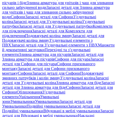
пісуарів і біде
Зливна арматура для унітазів і чаш для зливання
сильно забрудненої води
Запасні деталі для Зливна арматура
для унітазів і чаш для зливання сильно забрудненої
води
Сифони
Запасні деталі для Сифони
З’єднувальні
коліна
Запасні деталі для З’єднувальні коліна
З’єднувальні
патрубки
Запасні деталі для З’єднувальні патрубки
Комплекти
для підключення
Запасні деталі для Комплекти для
підключення
Подовжувачі коліна змиву
Запасні деталі для
Подовжувачі коліна змиву
З’єднувальні елементи з
ПВХ
Запасні деталі для З’єднувальні елементи з ПВХ
Манжети
й декоративні заглушки
Перехідні та з’єднувальні
елементи
Зливна арматура для пісуарів
Запасні деталі для
Зливна арматура для пісуарів
Сифони для пісуара
Запасні
деталі для Сифони для пісуара
Сифони прихованого
монтажу
Запасні деталі для Сифони прихованого
монтажу
Сифони
Запасні деталі для Сифони
Подовжувачі
змивних патрубків і колін змиву
З’єднувальні коліна
Запасні
деталі для З’єднувальні коліна
Зливна арматура для біде
Запасні
деталі для Зливна арматура для біде
Сифони
Запасні деталі для
Сифони
Облицювання
З’єднувальні
елементи
Ущільнення
Умивальні
зони
Умивальники
Умивальники
Запасні деталі для
Умивальники
Подвійні умивальники
Запасні деталі для
Подвійні умивальники
Вбудовані в меблі умивальники
Запасні
деталі для Вбудовані в меблі умивальники
Накладні