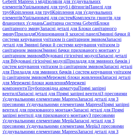
Geberit Mapress з міді
Ізоляція для з'єднувальних
елементів
Ущільнювачі для труб і фітингів
Панелі для
труб
Кріплення для труб
Кріплення для з'єднувальних
елементів
Ущільнювачі для систем
Комплекти гвинтів для
фланцевих з'єднань
Санітарна система Geberit
Блоки
санітарного змиву
Запасні деталі для Блоки санітарного
змиву
Приладдя
Облицювання й захисні панелі
Змивні бачки й
системи керування унітазом із санітарним змивом
Запасні
деталі для Змивні бачки й системи керування унітазом із
санітарним змивом
Змивні бачки прихованого монтажу з
санітарним змивом
Вбудовані гігієнічні модулі
Запасні деталі
для Вбудовані гігієнічні модулі
Приладдя для змивних бачків і
систем керування унітазом із санітарним змивом
Запасні деталі
для Приладдя для змивних бачків і систем керування унітазом
із санітарним змивом
Мережеві блоки живлення
Запасні деталі
для Мережеві блоки живлення
Мережеві
компоненти
Трубопровідна арматура
Прямі запірні
вентилі
Запасні деталі для Прямі запірні вентилі
З пресовими
з'єднувальними елементами Mapress
Запасні деталі для З
пресовими з'єднувальними елементами Mapress
Прямі запірні
вентилі для прихованого монтажу
Запасні деталі для Прямі
запірні вентилі для прихованого монтажу
З пресовими
з'єднувальними елементами Mepla
Запасні деталі для З
пресовими з'єднувальними елементами Mepla
З пресовими
з'єднувальними елементами Mapress
Запасні деталі для З