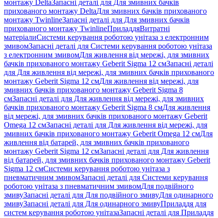
монтажу Delta
Запасні деталі для Для змивних бачків
прихованого монтажу Delta
Для змивних бачків прихованого
монтажу Twinline
Запасні деталі для Для змивних бачків
прихованого монтажу Twinline
Приладдя
Витратні
матеріали
Системи керування роботою унітаза з електронним
змивом
Запасні деталі для Системи керування роботою унітаза
з електронним змивом
Для живлення від мережі, для змивних
бачків прихованого монтажу Geberit Sigma 12 см
Запасні деталі
для Для живлення від мережі, для змивних бачків прихованого
монтажу Geberit Sigma 12 см
Для живлення від мережі, для
змивних бачків прихованого монтажу Geberit Sigma 8
см
Запасні деталі для Для живлення від мережі, для змивних
бачків прихованого монтажу Geberit Sigma 8 см
Для живлення
від мережі, для змивних бачків прихованого монтажу Geberit
Omega 12 см
Запасні деталі для Для живлення від мережі, для
змивних бачків прихованого монтажу Geberit Omega 12 см
Для
живлення від батарей, для змивних бачків прихованого
монтажу Geberit Sigma 12 см
Запасні деталі для Для живлення
від батарей, для змивних бачків прихованого монтажу Geberit
Sigma 12 см
Системи керування роботою унітаза з
пневматичним змивом
Запасні деталі для Системи керування
роботою унітаза з пневматичним змивом
Для подвійного
змиву
Запасні деталі для Для подвійного змиву
Для одинарного
змиву
Запасні деталі для Для одинарного змиву
Приладдя для
систем керування роботою унітаза
Запасні деталі для Приладдя