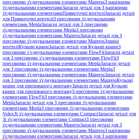
пресовими з'єднувальними елементами Mapress
З нарізними
з'єднувальними елементами
Запасні деталі для З нарізними
з'єднувальними елементами
Прямоточні вентилі
Запасні деталі
для Прямоточні вентилі
З пресовими з'єднувальними
елементами Mepla
Запасні деталі для З пресовими
з'єднувальними елементами Mepla
З пресовими
з'єднувальними елементами Mapress
Запасні деталі для З
пресовими з'єднувальними елементами Mapress
Зливні
вентилі
Кульові крани
Запасні деталі для Кульові крани
З
пресовими з’єднувальними елементами FlowFit
Запасні деталі
для З пресовими з’єднувальними елементами FlowFit
З
пресовими з'єднувальними елементами Mepla
Запасні деталі
для З пресовими з'єднувальними елементами Mepla
З
пресовими з'єднувальними елементами Mapress
Запасні деталі
для З пресовими з'єднувальними елементами Mapress
Кульові
крани для прихованого монтажу
Запасні деталі для Кульові
крани для прихованого монтажу
З пресовими з'єднувальними
елементами FlowFit
З пресовими з'єднувальними елементами
Mepla
Запасні деталі для З пресовими з'єднувальними
елементами Mepla
З пресовими з'єднувальними елементами
Volex
Зі з'єднувальними елементами Compact
Запасні деталі для
Зі з'єднувальними елементами Compact
З пресовими
з'єднувальними елементами Mapress
Запасні деталі для З
пресовими з'єднувальними елементами Mapress
З нарізними
з'єднувальними елементами
Запасні деталі для З нарізними