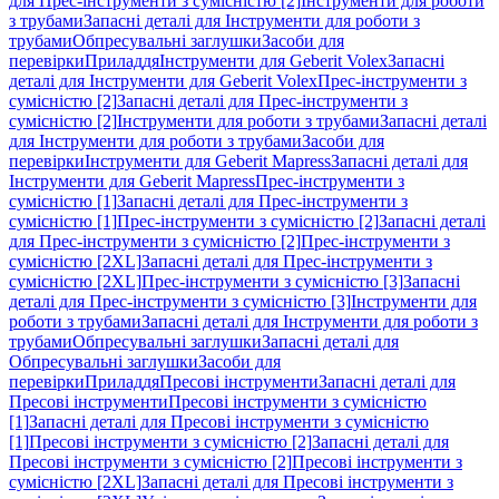
для Прес-інструменти з сумісністю [2]
Інструменти для роботи
з трубами
Запасні деталі для Інструменти для роботи з
трубами
Обпресувальні заглушки
Засоби для
перевірки
Приладдя
Інструменти для Geberit Volex
Запасні
деталі для Інструменти для Geberit Volex
Прес-інструменти з
сумісністю [2]
Запасні деталі для Прес-інструменти з
сумісністю [2]
Інструменти для роботи з трубами
Запасні деталі
для Інструменти для роботи з трубами
Засоби для
перевірки
Інструменти для Geberit Mapress
Запасні деталі для
Інструменти для Geberit Mapress
Прес-інструменти з
сумісністю [1]
Запасні деталі для Прес-інструменти з
сумісністю [1]
Прес-інструменти з сумісністю [2]
Запасні деталі
для Прес-інструменти з сумісністю [2]
Прес-інструменти з
сумісністю [2XL]
Запасні деталі для Прес-інструменти з
сумісністю [2XL]
Прес-інструменти з сумісністю [3]
Запасні
деталі для Прес-інструменти з сумісністю [3]
Інструменти для
роботи з трубами
Запасні деталі для Інструменти для роботи з
трубами
Обпресувальні заглушки
Запасні деталі для
Обпресувальні заглушки
Засоби для
перевірки
Приладдя
Пресові інструменти
Запасні деталі для
Пресові інструменти
Пресові інструменти з сумісністю
[1]
Запасні деталі для Пресові інструменти з сумісністю
[1]
Пресові інструменти з сумісністю [2]
Запасні деталі для
Пресові інструменти з сумісністю [2]
Пресові інструменти з
сумісністю [2XL]
Запасні деталі для Пресові інструменти з