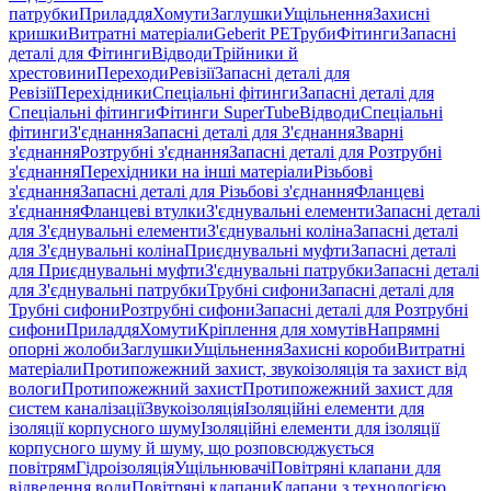
патрубки
Приладдя
Хомути
Заглушки
Ущільнення
Захисні
кришки
Витратні матеріали
Geberit PE
Труби
Фітинги
Запасні
деталі для Фітинги
Відводи
Трійники й
хрестовини
Переходи
Ревізії
Запасні деталі для
Ревізії
Перехідники
Спеціальні фітинги
Запасні деталі для
Спеціальні фітинги
Фітинги SuperTube
Відводи
Спеціальні
фітинги
З'єднання
Запасні деталі для З'єднання
Зварні
з'єднання
Розтрубні з'єднання
Запасні деталі для Розтрубні
з'єднання
Перехідники на інші матеріали
Різьбові
з'єднання
Запасні деталі для Різьбові з'єднання
Фланцеві
з'єднання
Фланцеві втулки
З'єднувальні елементи
Запасні деталі
для З'єднувальні елементи
З'єднувальні коліна
Запасні деталі
для З'єднувальні коліна
Приєднувальні муфти
Запасні деталі
для Приєднувальні муфти
З'єднувальні патрубки
Запасні деталі
для З'єднувальні патрубки
Трубні сифони
Запасні деталі для
Трубні сифони
Розтрубні сифони
Запасні деталі для Розтрубні
сифони
Приладдя
Хомути
Кріплення для хомутів
Напрямні
опорні жолоби
Заглушки
Ущільнення
Захисні короби
Витратні
матеріали
Протипожежний захист, звукоізоляція та захист від
вологи
Протипожежний захист
Протипожежний захист для
систем каналізації
Звукоізоляція
Ізоляційні елементи для
ізоляції корпусного шуму
Ізоляційні елементи для ізоляції
корпусного шуму й шуму, що розповсюджується
повітрям
Гідроізоляція
Ущільнювачі
Повітряні клапани для
відведення води
Повітряні клапани
Клапани з технологією