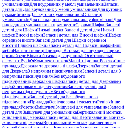
умивальників
Для вбудованих у меблі умивальників
Запасні
деталі для Для вбудованих у меблі умивальників
Для кутових
рукомийників
Для кутових умивальників
Стільниці
умивальників
Для накладного умивальника у формі чаші
Для
накладного умивальника прямокутної форми
Шафки
Запасні
деталі для Шафки
Низькі шафки
Запасні деталі для Низькі
шафки
Високі шафки
Запасні деталі для Високі шафки
Шафки
середньої висоти
Запасні деталі для Шафки середньої
висоти
Підвісні шафки
Запасні деталі для Підвісні шафки
Інші
меблі
Настінні полиці
Приладдя
Вставки для шухляд і ящики-
органайзери
Вішаки й гачки для рушників
Освітлювальні
елементи
Руків'я
Комплекти ніжок
Магнітні дошки
Розетки
Інше
приладдя
Дзеркала та дзеркальні шафи
Дзеркала
Запасні деталі
для Дзеркала
З непрямим підсвічуванням
Запасні деталі для З
непрямим підсвічуванням
Без вбудованого
підсвічування
Дзеркальні шафи
Запасні деталі для Дзеркальні
шафи
З непрямим підсвічуванням
Запасні деталі для З
непрямим підсвічуванням
Без вбудованого
підсвічування
Запасні деталі для Без вбудованого
підсвічування
Приладдя
Освітлювальні елементи
Руків'я
Інше
приладдя
Розетки
Змішувачі
Змішувачі для умивальника
Запасні
деталі для Змішувачі для умивальника
Вертикальний монтаж,
живлення від мережі
Запасні деталі для Вертикальний монтаж,
живлення від мережі
Вертикальний монтаж, живлення від
батарей
Запасні деталі для Вертикальний монтаж, живлення