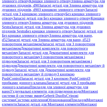
зливного отвору
Кришки зливного отвору
Зливна арматура для
душових піддонів, d90
Запасні деталі для Зливна арматура для
душових піддонів, d90
З кришкою зливного отвору
Запасні
деталі для З кришкою зливного отвору
Без кришки зливного
отвору
Запасні деталі для Без кришки зливного отвору
Кришки
зливного отвору
Зливна арматура для душових піддонів
Sestra
Запасні деталі для Зливна арматура для душових
піддонів Sestra
Без кришки зливного отвору
Запасні деталі для
Без кришки зливного отвору
Зливна арматура для ванн,
d52
Запасні деталі для Зливна арматура для ванн, d52
З
поворотним механізмом
Запасні деталі для З поворотним
механізмом
Декоративні комплекти для поворотного
механізму
Запасні деталі для Декоративні комплекти для
поворотного механізму
З поворотним механізмом і
підводом
Запасні деталі для З поворотним механізмом і
підводом
Декоративні комплекти для поворотного механізму й
підводу
Запасні деталі для Декоративні комплекти для
поворотного механізму й підводу
З кнопкою
PushControl
Запасні деталі для З кнопкою PushControl
З
пробками донного клапана
Запасні деталі для З пробками
донного клапана
Приладдя для зливної арматури для
ванн
З’єднувальні елементи для підведення води
Монтажні
системи й системи змиву
Geberit Duofix
Стінові
системи
Системи кріплення
Облицювання
Приладдя
Монтажні
елементи
Запасні деталі для Монтажні елементи
Монтажні