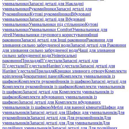
умивальники
Запасні деталі для Накладні
умивальники
Рукомийники
Запасні деталі для
Рукомийники
Кутові рукомийники
Вбудовані
умивальники
Запасні деталі для Вбудовані
умивальники
Умивальники під стільницю
Кутові
умивальники
Умивальники Comfort
Умивальники для
дітей
Умивальники групового користування
Інші
раковини
Запасні деталі для Інші раковини
Раковини для
зливання сильно забрудненої води
Запасні деталі для Раковини
для зливання сильно забрудненої води
Чаші для зливання
сильно забрудненої води
Універсальні
раковини
Приладдя
П’єдестали
Запасні деталі для
П’єдестали
П’єдестали
Напівп’єдестали
Запасні деталі для
Напівп’єдестали
Приладдя
Кришки зливного отвору
Комплекти
кріплення
Декоративні панелі
Комплекти умивальників із
шафкою
Комплекти рукомийників із шафкою
Запасні деталі для
Комплекти рукомийників із шафкою
Комплекти умивальників
із шафкою
Запасні деталі для Комплекти умивальників із
шафкою
Комплекти вбудованих умивальників із
шафкою
Запасні деталі для Комплекти вбудованих
умивальників із шафкою
Меблі для ванної кімнати
Шафки для
умивальників
Запасні деталі для Шафки для умивальників
Для
рукомийників
Запасні деталі для Для рукомийників
Для
умивальників
Запасні деталі для Для умивальників
Для
подвійних умивальників
Запасні деталі для Для подвійних