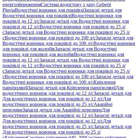
енергозбереження
Система водостоку з даху Geberit
Pluvia
Водостічні воронки для покрівлі
Запасні деталі для
Водостічні воронки для покрівлі
Водостічні воронки для
покрівлі до 12 л/с
Запасні деталі для Водостічні воронки для
покрівлі до 12 л/с
Водостічні воронки для покрівлі до 25 л/
с
Запасні деталі для Водостічні воронки для покрівлі до 25 л/
с
Водостічні воронки для покрівлі до 100 л/с
Запасні деталі для
Водостічні воронки для покрівлі до 100 л/с
Водостічні воронки
для покрівлі для жолобів
Запасні деталі для Водостічні
воронки для покрівлі для жолобів
Водостічні воронки для
покрівлі до 12 л/с
Запасні деталі для Водостічні воронки для
покрівлі до 12 л/с
Водостічні воронки для покрівлі до 25 л/
с
Запасні деталі для Водостічні воронки для покрівлі до 25 л/
с
Водостічні воронки для покрівлі до 100 л/с
Запасні деталі для
Водостічні воронки для покрівлі до 100 л/с
Кріплення
пароізоляції
Запасні деталі для Кріплення пароізоляції
Для
водостічних воронок для покрівлі до 12 л/с
Запасні деталі для
Для водостічних воронок для покрівлі до 12 л/с
Для
водостічних воронок для покрівлі до 25 л/с
Аварійні
переливи
Запасні деталі для Аварійні переливи
Для
водостічних воронок для покрівлі до 12 л/с
Запасні деталі для
Для водостічних воронок для покрівлі до 12 л/с
Для
водостічних воронок для покрівлі до 25 л/с
Запасні деталі для
Для водостічних воронок для покрівлі до 25 л/
с
Кріплення
Система кріплення d40–200
Система кріплення