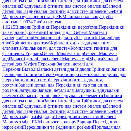
для систем опалення
Запасні деталі для Трійники для систем
опалення
З'єднувальні фітинги для систем опалення
Запасні
деталі для З'єднувальні фітинги для систем опалення
Geberit
Mapress з вуглецевої сталі, FKM синього кольору
Труби
системи 1.0034
Труби системи
1.0215
Відводи
Трійники
Перехідники нероз'ємні
Перехідники
та з'єднання, роз'ємні
Приладдя для Geberit Mapress з
вуглецевої сталі
Ущільнювачі для труб і фітингів
Панелі для
труб
Кріплення для труб
Кріплення для з'єднувальних
елементів
Ущільнювачі для систем
Комплекти гвинтів для
фланцевих з'єднань
Geberit Mapress з міді
Geberit Mapress з
міді
Запасні деталі для Geberit Mapress з міді
Муфти
Запасні
деталі для Муфти
Переходи
Запасні деталі для
Переходи
Відводи
Запасні деталі для Відводи
Трійники
Запасні
деталі для Трійники
Перехідники нероз'ємні
Запасні деталі для
Перехідники нероз'ємні
Перехідники та з'єднання,
роз'ємні
Запасні деталі для Перехідники та з'єднання,
роз'ємні
Заглушки
Запасні деталі для Заглушки
З'єднувальні
елементи
Запасні деталі для З'єднувальні елементи
Трійники
для систем опалення
Запасні деталі для Трійники для систем
опалення
З'єднувальні фітинги для систем опалення
Запасні
деталі для З'єднувальні фітинги для систем опалення
Geberit
Mapress з міді, газ
Відводи
Перехідники нероз'ємні
Geberit
Mapress з міді, FKM синього кольору
Відводи
Перехідники
нероз'ємні
Перехідники та з'єднання, роз'ємні
Приладдя для