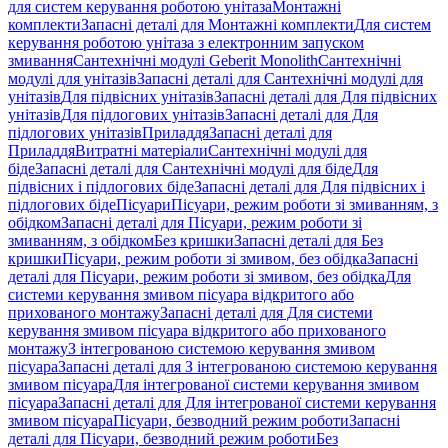
для систем керування роботою унітаза
Монтажні
комплекти
Запасні деталі для Монтажні комплекти
Для систем
керування роботою унітаза з електронним запуском
змивання
Сантехнічні модулі Geberit Monolith
Сантехнічні
модулі для унітазів
Запасні деталі для Сантехнічні модулі для
унітазів
Для підвісних унітазів
Запасні деталі для Для підвісних
унітазів
Для підлогових унітазів
Запасні деталі для Для
підлогових унітазів
Приладдя
Запасні деталі для
Приладдя
Витратні матеріали
Сантехнічні модулі для
біде
Запасні деталі для Сантехнічні модулі для біде
Для
підвісних і підлогових біде
Запасні деталі для Для підвісних і
підлогових біде
Пісуари
Пісуари, режим роботи зі змиванням, з
обідком
Запасні деталі для Пісуари, режим роботи зі
змиванням, з обідком
Без кришки
Запасні деталі для Без
кришки
Пісуари, режим роботи зі змивом, без обідка
Запасні
деталі для Пісуари, режим роботи зі змивом, без обідка
Для
системи керування змивом пісуара відкритого або
прихованого монтажу
Запасні деталі для Для системи
керування змивом пісуара відкритого або прихованого
монтажу
З інтегрованою системою керування змивом
пісуара
Запасні деталі для З інтегрованою системою керування
змивом пісуара
Для інтегрованої системи керування змивом
пісуара
Запасні деталі для Для інтегрованої системи керування
змивом пісуара
Пісуари, безводний режим роботи
Запасні
деталі для Пісуари, безводний режим роботи
Без