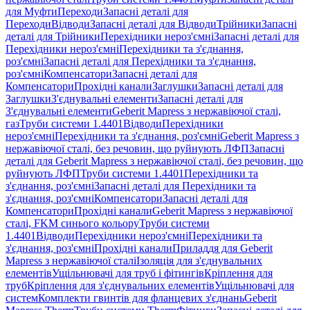
для Муфти
Переходи
Запасні деталі для
Переходи
Відводи
Запасні деталі для Відводи
Трійники
Запасні
деталі для Трійники
Перехідники нероз'ємні
Запасні деталі для
Перехідники нероз'ємні
Перехідники та з'єднання,
роз'ємні
Запасні деталі для Перехідники та з'єднання,
роз'ємні
Компенсатори
Запасні деталі для
Компенсатори
Прохідні канали
Заглушки
Запасні деталі для
Заглушки
З'єднувальні елементи
Запасні деталі для
З'єднувальні елементи
Geberit Mapress з нержавіючої сталі,
газ
Труби системи 1.4401
Відводи
Перехідники
нероз'ємні
Перехідники та з'єднання, роз'ємні
Geberit Mapress з
нержавіючої сталі, без речовин, що руйнують ЛФП
Запасні
деталі для Geberit Mapress з нержавіючої сталі, без речовин, що
руйнують ЛФП
Труби системи 1.4401
Перехідники та
з'єднання, роз'ємні
Запасні деталі для Перехідники та
з'єднання, роз'ємні
Компенсатори
Запасні деталі для
Компенсатори
Прохідні канали
Geberit Mapress з нержавіючої
сталі, FKM синього кольору
Труби системи
1.4401
Відводи
Перехідники нероз'ємні
Перехідники та
з'єднання, роз'ємні
Прохідні канали
Приладдя для Geberit
Mapress з нержавіючої сталі
Ізоляція для з'єднувальних
елементів
Ущільнювачі для труб і фітингів
Кріплення для
труб
Кріплення для з'єднувальних елементів
Ущільнювачі для
систем
Комплекти гвинтів для фланцевих з'єднань
Geberit