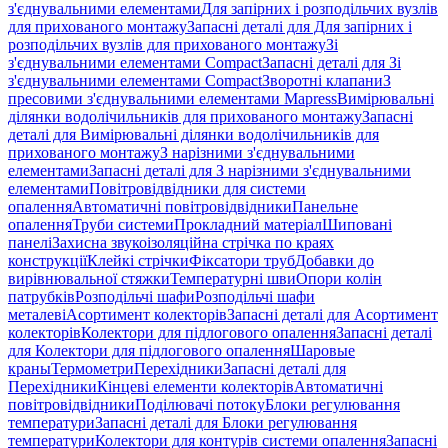
з'єднувальними елементами
Для запірних і розподільчих вузлів
для прихованого монтажу
Запасні деталі для Для запірних і
розподільчих вузлів для прихованого монтажу
Зі
з'єднувальними елементами Compact
Запасні деталі для Зі
з'єднувальними елементами Compact
Зворотні клапани
З
пресовими з'єднувальними елементами Mapress
Вимірювальні
ділянки водолічильників для прихованого монтажу
Запасні
деталі для Вимірювальні ділянки водолічильників для
прихованого монтажу
З нарізними з'єднувальними
елементами
Запасні деталі для З нарізними з'єднувальними
елементами
Повітровідвідники для системи
опалення
Автоматичні повітровідвідники
Панельне
опалення
Труби системи
Прокладний матеріал
Шиповані
панелі
Захисна звукоізоляційна стрічка по краях
конструкції
Клейкі стрічки
Фіксатори труб
Добавки до
вирівнювальної стяжки
Температурні шви
Опори колін
патрубків
Розподільчі шафи
Розподільчі шафи
металеві
Асортимент колекторів
Запасні деталі для Асортимент
колекторів
Колектори для підлогового опалення
Запасні деталі
для Колектори для підлогового опалення
Шаровые
краны
Термометри
Перехідники
Запасні деталі для
Перехідники
Кінцеві елементи колекторів
Автоматичні
повітровідвідники
Поділювачі потоку
Блоки регулювання
температури
Запасні деталі для Блоки регулювання
температури
Колектори для контурів системи опалення
Запасні