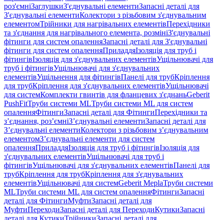
роз'ємні
Заглушки
З'єднувальні елементи
Запасні деталі для
З'єднувальні елементи
Колектори з різьбовим з'єднувальним
елементом
Трійники для нагрівальних елементів
Перехідники
та з'єднання для нагрівального елемента, розміні
З'єднувальні
фітинги для систем опалення
Запасні деталі для З'єднувальні
фітинги для систем опалення
Приладдя
Ізоляція для труб і
фітингів
Ізоляція для з'єднувальних елементів
Ущільнювачі для
труб і фітингів
Ущільнювачі для з'єднувальних
елементів
Ущільнення для фітингів
Панелі для труб
Кріплення
для труб
Кріплення для з'єднувальних елементів
Ущільнювачі
для систем
Комплекти гвинтів для фланцевих з'єднань
Geberit
PushFit
Труби системи ML
Труби системи ML для систем
опалення
Фітинги
Запасні деталі для Фітинги
Перехідники та
з’єднання, роз’ємні
З’єднувальні елементи
Запасні деталі для
З’єднувальні елементи
Колектори з різьбовим з’єднувальним
елементом
З’єднувальні елементи для систем
опалення
Приладдя
Ізоляція для труб і фітингів
Ізоляція для
з'єднувальних елементів
Ущільнювачі для труб і
фітингів
Ущільнювачі для з'єднувальних елементів
Панелі для
труб
Кріплення для труб
Кріплення для з'єднувальних
елементів
Ущільнювачі для систем
Geberit Mepla
Труби системи
ML
Труби системи ML для систем опалення
Фітинги
Запасні
деталі для Фітинги
Муфти
Запасні деталі для
Муфти
Переходи
Запасні деталі для Переходи
Кутики
Запасні
деталі для Кутики
Трійники
Запасні деталі для