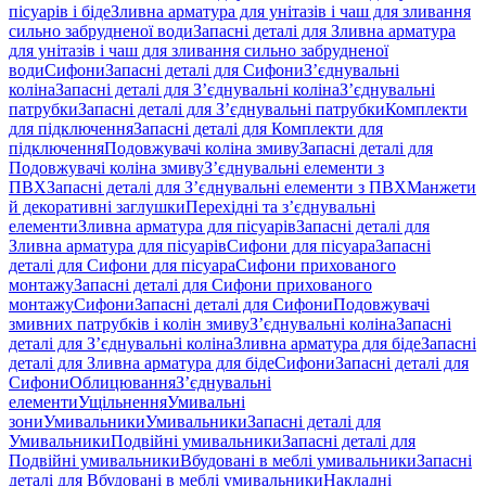
пісуарів і біде
Зливна арматура для унітазів і чаш для зливання
сильно забрудненої води
Запасні деталі для Зливна арматура
для унітазів і чаш для зливання сильно забрудненої
води
Сифони
Запасні деталі для Сифони
З’єднувальні
коліна
Запасні деталі для З’єднувальні коліна
З’єднувальні
патрубки
Запасні деталі для З’єднувальні патрубки
Комплекти
для підключення
Запасні деталі для Комплекти для
підключення
Подовжувачі коліна змиву
Запасні деталі для
Подовжувачі коліна змиву
З’єднувальні елементи з
ПВХ
Запасні деталі для З’єднувальні елементи з ПВХ
Манжети
й декоративні заглушки
Перехідні та з’єднувальні
елементи
Зливна арматура для пісуарів
Запасні деталі для
Зливна арматура для пісуарів
Сифони для пісуара
Запасні
деталі для Сифони для пісуара
Сифони прихованого
монтажу
Запасні деталі для Сифони прихованого
монтажу
Сифони
Запасні деталі для Сифони
Подовжувачі
змивних патрубків і колін змиву
З’єднувальні коліна
Запасні
деталі для З’єднувальні коліна
Зливна арматура для біде
Запасні
деталі для Зливна арматура для біде
Сифони
Запасні деталі для
Сифони
Облицювання
З’єднувальні
елементи
Ущільнення
Умивальні
зони
Умивальники
Умивальники
Запасні деталі для
Умивальники
Подвійні умивальники
Запасні деталі для
Подвійні умивальники
Вбудовані в меблі умивальники
Запасні
деталі для Вбудовані в меблі умивальники
Накладні