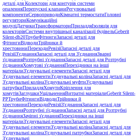
деталі для Колектори для контурів системи
опалення
Перепускні клапани
Регулювальні
компоненти
Сервоприводи
Кімнатні термостати
Головні
регулятори
Комунікаційні
модулі
Датчики
Трансформатори
Приладдя
Ізоляція для
колекторів
Системи внутрішньої каналізації будівель
Geberit
Silent-db20
Труби
Фітинги
Запасні деталі для
Фітинги
Відводи
Трійники й
хрестовини
Переходи
Ревізії
Запасні деталі для
Ревізії
З'єднання
Запасні деталі для З'єднання
Зварні
з'єднання
Розтрубні з'єднання
Запасні деталі для Розтрубні
з'єднання
Хомутові з'єднання
Перехідники на інші
матеріали
З'єднувальні елементи
Запасні деталі для
З'єднувальні елементи
З'єднувальні коліна
Запасні деталі для
З'єднувальні коліна
З'єднувальні муфти
З'єднувальні
патрубки
Приладдя
Хомути
Кріплення для
хомутів
Заглушки
Ущільнення
Витратні матеріали
Geberit Silent-
PP
Труби
Фітинги
Відводи
Трійники й
хрестовини
Переходи
Ревізії
З'єднання
Запасні деталі для
З'єднання
Розтрубні з'єднання
Запасні деталі для Розтрубні
з'єднання
Зачіпні з'єднання
Перехідники на інші
матеріали
З'єднувальні елементи
Запасні деталі для
З'єднувальні елементи
З'єднувальні коліна
Запасні деталі для
З'єднувальні коліна
З'єднувальні патрубки
Запасні деталі для
З'єднувальні