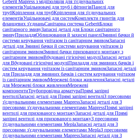
Geberit Mapress з міді
Ізоляція для з'єднувальних
елементів
Ущільнювачі для труб і фітингів
Панелі для
труб
Кріплення для труб
Кріплення для з'єднувальних
елементів
Ущільнювачі для систем
Комплекти гвинтів для
фланцевих з'єднань
Санітарна система Geberit
Блоки
санітарного змиву
Запасні деталі для Блоки санітарного
змиву
Приладдя
Облицювання й захисні панелі
Змивні бачки й
системи керування унітазом із санітарним змивом
Запасні
деталі для Змивні бачки й системи керування унітазом із
санітарним змивом
Змивні бачки прихованого монтажу з
санітарним змивом
Вбудовані гігієнічні модулі
Запасні деталі
для Вбудовані гігієнічні модулі
Приладдя для змивних бачків і
систем керування унітазом із санітарним змивом
Запасні деталі
для Приладдя для змивних бачків і систем керування унітазом
із санітарним змивом
Мережеві блоки живлення
Запасні деталі
для Мережеві блоки живлення
Мережеві
компоненти
Трубопровідна арматура
Прямі запірні
вентилі
Запасні деталі для Прямі запірні вентилі
З пресовими
з'єднувальними елементами Mapress
Запасні деталі для З
пресовими з'єднувальними елементами Mapress
Прямі запірні
вентилі для прихованого монтажу
Запасні деталі для Прямі
запірні вентилі для прихованого монтажу
З пресовими
з'єднувальними елементами Mepla
Запасні деталі для З
пресовими з'єднувальними елементами Mepla
З пресовими
з'єднувальними елементами Mapress
Запасні деталі для З