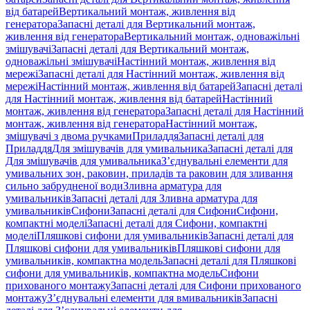
від батарей
Вертикальний монтаж, живлення від
генератора
Запасні деталі для Вертикальний монтаж,
живлення від генератора
Вертикальний монтаж, одноважільні
змішувачі
Запасні деталі для Вертикальний монтаж,
одноважільні змішувачі
Настінний монтаж, живлення від
мережі
Запасні деталі для Настінний монтаж, живлення від
мережі
Настінний монтаж, живлення від батарей
Запасні деталі
для Настінний монтаж, живлення від батарей
Настінний
монтаж, живлення від генератора
Запасні деталі для Настінний
монтаж, живлення від генератора
Настінний монтаж,
змішувачі з двома ручками
Приладдя
Запасні деталі для
Приладдя
Для змішувачів для умивальника
Запасні деталі для
Для змішувачів для умивальника
З’єднувальні елементи для
умивальних зон, раковин, приладів та раковин для зливання
сильно забрудненої води
Зливна арматура для
умивальників
Запасні деталі для Зливна арматура для
умивальників
Сифони
Запасні деталі для Сифони
Сифони,
компактні моделі
Запасні деталі для Сифони, компактні
моделі
Пляшкові сифони для умивальників
Запасні деталі для
Пляшкові сифони для умивальників
Пляшкові сифони для
умивальників, компактна модель
Запасні деталі для Пляшкові
сифони для умивальників, компактна модель
Сифони
прихованого монтажу
Запасні деталі для Сифони прихованого
монтажу
З’єднувальні елементи для вмивальників
Запасні