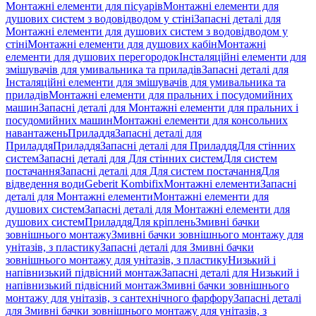
Монтажні елементи для пісуарів
Монтажні елементи для
душових систем з водовідводом у стіні
Запасні деталі для
Монтажні елементи для душових систем з водовідводом у
стіні
Монтажні елементи для душових кабін
Монтажні
елементи для душових перегородок
Інсталяційні елементи для
змішувачів для умивальника та приладів
Запасні деталі для
Інсталяційні елементи для змішувачів для умивальника та
приладів
Монтажні елементи для пральних і посудомийних
машин
Запасні деталі для Монтажні елементи для пральних і
посудомийних машин
Монтажні елементи для консольних
навантажень
Приладдя
Запасні деталі для
Приладдя
Приладдя
Запасні деталі для Приладдя
Для стінних
систем
Запасні деталі для Для стінних систем
Для систем
постачання
Запасні деталі для Для систем постачання
Для
відведення води
Geberit Kombifix
Монтажні елементи
Запасні
деталі для Монтажні елементи
Монтажні елементи для
душових систем
Запасні деталі для Монтажні елементи для
душових систем
Приладдя
Для кріплень
Змивні бачки
зовнішнього монтажу
Змивні бачки зовнішнього монтажу для
унітазів, з пластику
Запасні деталі для Змивні бачки
зовнішнього монтажу для унітазів, з пластику
Низький і
напівнизький підвісний монтаж
Запасні деталі для Низький і
напівнизький підвісний монтаж
Змивні бачки зовнішнього
монтажу для унітазів, з сантехнічного фарфору
Запасні деталі
для Змивні бачки зовнішнього монтажу для унітазів, з