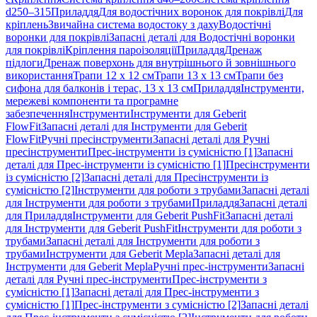
d250–315
Приладдя
Для водостічних воронок для покрівлі
Для
кріплень
Звичайна система водостоку з даху
Водостічні
воронки для покрівлі
Запасні деталі для Водостічні воронки
для покрівлі
Кріплення пароізоляції
Приладдя
Дренаж
підлоги
Дренаж поверхонь для внутрішнього й зовнішнього
використання
Трапи 12 x 12 см
Трапи 13 x 13 см
Трапи без
сифона для балконів і терас, 13 x 13 см
Приладдя
Інструменти,
мережеві компоненти та програмне
забезпечення
Інструменти
Інструменти для Geberit
FlowFit
Запасні деталі для Інструменти для Geberit
FlowFit
Ручні пресінструменти
Запасні деталі для Ручні
пресінструменти
Прес-інструменти із сумісністю [1]
Запасні
деталі для Прес-інструменти із сумісністю [1]
Пресінструменти
із сумісністю [2]
Запасні деталі для Пресінструменти із
сумісністю [2]
Інструменти для роботи з трубами
Запасні деталі
для Інструменти для роботи з трубами
Приладдя
Запасні деталі
для Приладдя
Інструменти для Geberit PushFit
Запасні деталі
для Інструменти для Geberit PushFit
Інструменти для роботи з
трубами
Запасні деталі для Інструменти для роботи з
трубами
Інструменти для Geberit Mepla
Запасні деталі для
Інструменти для Geberit Mepla
Ручні прес-інструменти
Запасні
деталі для Ручні прес-інструменти
Прес-інструменти з
сумісністю [1]
Запасні деталі для Прес-інструменти з
сумісністю [1]
Прес-інструменти з сумісністю [2]
Запасні деталі