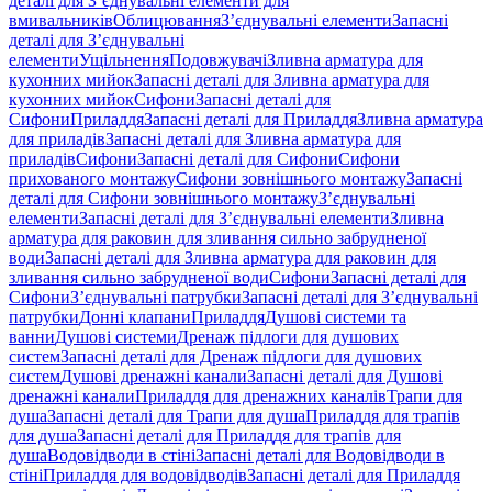
деталі для З’єднувальні елементи для
вмивальників
Облицювання
З’єднувальні елементи
Запасні
деталі для З’єднувальні
елементи
Ущільнення
Подовжувачі
Зливна арматура для
кухонних мийок
Запасні деталі для Зливна арматура для
кухонних мийок
Сифони
Запасні деталі для
Сифони
Приладдя
Запасні деталі для Приладдя
Зливна арматура
для приладів
Запасні деталі для Зливна арматура для
приладів
Сифони
Запасні деталі для Сифони
Сифони
прихованого монтажу
Сифони зовнішнього монтажу
Запасні
деталі для Сифони зовнішнього монтажу
З’єднувальні
елементи
Запасні деталі для З’єднувальні елементи
Зливна
арматура для раковин для зливання сильно забрудненої
води
Запасні деталі для Зливна арматура для раковин для
зливання сильно забрудненої води
Сифони
Запасні деталі для
Сифони
З’єднувальні патрубки
Запасні деталі для З’єднувальні
патрубки
Донні клапани
Приладдя
Душові системи та
ванни
Душові системи
Дренаж підлоги для душових
систем
Запасні деталі для Дренаж підлоги для душових
систем
Душові дренажні канали
Запасні деталі для Душові
дренажні канали
Приладдя для дренажних каналів
Трапи для
душа
Запасні деталі для Трапи для душа
Приладдя для трапів
для душа
Запасні деталі для Приладдя для трапів для
душа
Водовідводи в стіні
Запасні деталі для Водовідводи в
стіні
Приладдя для водовідводів
Запасні деталі для Приладдя