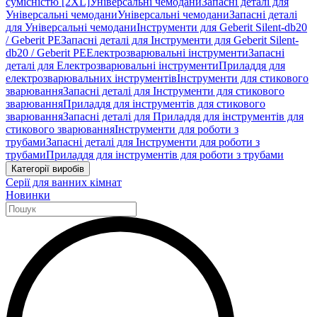
сумісністю [2XL]
Універсальні чемодани
Запасні деталі для
Універсальні чемодани
Універсальні чемодани
Запасні деталі
для Універсальні чемодани
Інструменти для Geberit Silent-db20
/ Geberit PE
Запасні деталі для Інструменти для Geberit Silent-
db20 / Geberit PE
Електрозварювальні інструменти
Запасні
деталі для Електрозварювальні інструменти
Приладдя для
електрозварювальних інструментів
Інструменти для стикового
зварювання
Запасні деталі для Інструменти для стикового
зварювання
Приладдя для інструментів для стикового
зварювання
Запасні деталі для Приладдя для інструментів для
стикового зварювання
Інструменти для роботи з
трубами
Запасні деталі для Інструменти для роботи з
трубами
Приладдя для інструментів для роботи з трубами
Категорії виробів
Серії для ванних кімнат
Новинки