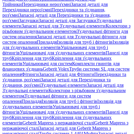
Трійники
Перехідники нероз'ємні
Запасні деталі для
Перехідники нероз'ємні
Перехідники та з'єднання,
роз'ємні
Запасні деталі для Перехідники та з'єднання,
роз'ємні
Заглушки
Запасні деталі для Заглушки
З'єднувальні
елементи
Запасні деталі для З'єднувальні елементи
Колектори з
різьбовим з'єднувальним елементом
З'єднувальні фітинги для
систем опалення
Запасні деталі для З'єднувальні фітинги для
систем опалення
Приладдя
Ізоляція для труб і фітингів
Ізоляція
для з'єднувальних елементів
Ущільнювачі для труб і
фітингів
Ущільнювачі для з'єднувальних елементів
Панелі для
труб
Кріплення для труб
Кріплення для з'єднувальних
елементів
Ущільнювачі для систем
Комплекти гвинтів для
фланцевих з'єднань
Geberit Volex
Труби системи SL для систем
опалення
Фітинги
Запасні деталі для Фітинги
Перехідники та
з'єднання, роз'ємні
Запасні деталі для Перехідники та
з'єднання, роз'ємні
З'єднувальні елементи
Запасні деталі для
З'єднувальні елементи
Колектори з різьбовим з'єднувальним
елементом
З'єднувальні фітинги для систем
опалення
Приладдя
Ізоляція для труб і фітингів
Ізоляція для
з'єднувальних елементів
Ущільнювачі для труб і
фітингів
Ущільнювачі для з'єднувальних елементів
Панелі для
труб
Кріплення для труб
Кріплення для з'єднувальних
елементів
Geberit Mapress з нержавіючої сталі
Geberit Mapress з
нержавіючої сталі
Запасні деталі для Geberit Mapress з
нержавіючої сталі
Труби системи 1.4401
Муфти
Запасні деталі