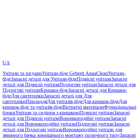
UA
Унітази та пісуари
Унітази-біде Geberit AquaClean
Унітази-
біде
Запасні деталі для Унітази-біде
Підвісні унітази
Запасні
деталі для Підвісні унітази
Підлогові унітази
Запасні деталі для
Підлогові унітази
Кришки-біде
Запасні деталі для Кришки-
біде
Для сантехніки
Запасні деталі для Для
сантехніки
Приладдя
Для унітазів-біде
Для кришок-біде
Для
кришок-біде та унітазів-біде
Витратні матеріали
Функціональні
блоки
Унітази та сидіння з кришкою
Підвісні унітази
Запасні
деталі для Підвісні унітази
Воронкоподібні унітази
Запасні
деталі для Воронкоподібні унітази
Підлогові унітази
Запасні
деталі для Підлогові унітази
Воронкоподібні унітази для
змивного бачка зовнішнього монтажу поличного типу
Запасні