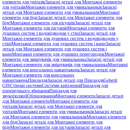
елементи для унітазів
Запасні деталі для Монтажні елементи
для унітазів
Монтажні елементи для умивальників
Запасні
деталі для Монтажні елементи для умивальників
Монтажні
елементи для біде
Запасні деталі для Монтажні елементи для
біде
Монтажні елементи для пісуарів
Запасні деталі для
Монтажні елементи для пісуарів
Монтажні елементи для
душових систем з водовідводом у стіні
Запасні деталі для
Монтажні елементи для душових систем з водовідводом у
стіні
Монтажні елементи для душових систем і ванн
Запасні
деталі для Монтажні елементи для душових систем і
ванн
Монтажні елементи для душових перегородок
Монтажні
елементи для змішувачів для умивальника
Запасні деталі для
Монтажні елементи для змішувачів для умивальника
Монтажні
елементи для консольних навантажень
Запасні деталі для
Монтажні елементи для консольних
навантажень
Приладдя
Запасні деталі для Приладдя
Geberit
GIS
Стінові системи
Системи кріплення
Приладдя для
попереднього збирання
Приладдя для
звукоізоляції
Облицювання
Монтажні елементи
Запасні деталі
для Монтажні елементи
Монтажні елементи для
унітазів
Запасні деталі для Монтажні елементи для
унітазів
Монтажні елементи для умивальників
Запасні деталі
для Монтажні елементи для умивальників
Монтажні елементи
для біде
Запасні деталі для Монтажні елементи для
біде
Монтажні елементи для пісуарів
Запасні деталі для