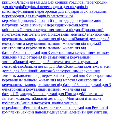
кришки
Запасні деталі для Без кришки
Розділові перегородки
для пісуарів
Роздільні перегородки для пісуарів із
пластику
Роздільні перегородки для пісуарів зі скла
Роздільні
перегородки для пісуарів із сантехнічної
кераміки
Приладдя
Сифони й приладдя для сифонів
Змивні
патрубки, коліна змиву й перехідники
Комплекти
кріплення
Системи керування змивом пісуара
Прихований
монтаж
Запасні деталі для Прихований монтаж
З електронним
керуванням змивом, живлення від мережі
Запасні деталі для З
електронним керуванням змивом, живлення від мережі
З
електронним керуванням змивом, живлення від
батарей
Запасні деталі для З електронним керуванням змивом,
живлення від батарей
З пневматичним керуванням
змивом
Запасні деталі для З пневматичним керуванням
змивом
Basic
Запасні деталі для Basic
Зовнішній монтаж
Запасні
деталі для Зовнішній монтаж
З електронним керуванням
змивом, живлення від мережі
Запасні деталі для З електронним
керуванням змивом, живлення від мережі
З електронним
керуванням змивом, живлення від батарей
Запасні деталі для З
електронним керуванням змивом, живлення від
батарей
Приладдя
Запасні деталі для Приладдя
Монтажні й
запасні комплекти
Запасні деталі для Монтажні й запасні
комплекти
Змивні патрубки, коліна змиву й
перехідники
Ремонтні комплекти
Запасні деталі для Ремонтні
комплекти
Захисні панелі
З’єднувальні елементи для унітазів,