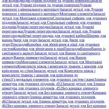
для водовідводів
Душові піддони та душові поверхні
Запасні
деталі для Душові піддони та душові поверхні
Душові
поверхні з мінерального матеріалу
Запасні деталі для Душові
поверхні з мінерального матеріалу
Монтажні елементи
Запасні
деталі для Монтажні елементи
Спеціальні сифони для душових
піддонів
Запасні деталі для Спеціальні сифони для душових
піддонів
Душові перегородки
Запасні деталі для Душові
перегородки
Душові перегородки
Запасні деталі для Душові
перегородки
Бічні перегородки для душової кабіни
Ширми для
ванни
Двері для душу
Запасні деталі для Двері для
душу
Приладдя
Коробки для зберігання в ніші для душових
систем
Коробки для зберігання в ніші
Приладдя
Ванни
Ванни із
санітарного акрилу
Запасні деталі для Ванни із санітарного
акрилу
Ванни прямокутні
Запасні деталі для Ванни
прямокутні
Монтажні елементи
Запасні деталі для Монтажні
елементи
Комплекти ніжок і комплекти траверс і анкерів для
кріплення до стіни
Запасні деталі для Комплекти ніжок і
комплекти траверс і анкерів для кріплення до
стіни
З’єднувальні елементи для душових систем і ванн
Зливна
арматура для душових піддонів, d52
Запасні деталі для Зливна
арматура для душових піддонів, d52
Без кришки зливного
отвору
Запасні деталі для Без кришки зливного отвору
Кришки
зливного отвору
Зливна арматура для душових піддонів,
d62
Запасні деталі для Зливна арматура для душових піддонів,
d62
Без кришки зливного отвору
Запасні деталі для Без кришки