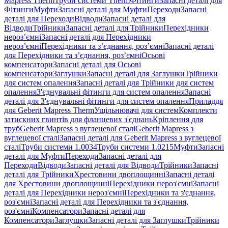
Mapress Therm
Труби системи Therm
Фітинги
Запасні деталі для
Фітинги
Муфти
Запасні деталі для Муфти
Переходи
Запасні
деталі для Переходи
Відводи
Запасні деталі для
Відводи
Трійники
Запасні деталі для Трійники
Перехідники
нероз’ємні
Запасні деталі для Перехідники
нероз’ємні
Перехідники та з’єднання, роз’ємні
Запасні деталі
для Перехідники та з’єднання, роз’ємні
Осьові
компенсатори
Запасні деталі для Осьові
компенсатори
Заглушки
Запасні деталі для Заглушки
Трійники
для систем опалення
Запасні деталі для Трійники для систем
опалення
З'єднувальні фітинги для систем опалення
Запасні
деталі для З'єднувальні фітинги для систем опалення
Приладдя
для Geberit Mapress Therm
Ущільнювачі для систем
Комплекти
затискних гвинтів для фланцевих з'єднань
Кріплення для
труб
Geberit Mapress з вуглецевої сталі
Geberit Mapress з
вуглецевої сталі
Запасні деталі для Geberit Mapress з вуглецевої
сталі
Труби системи 1.0034
Труби системи 1.0215
Муфти
Запасні
деталі для Муфти
Переходи
Запасні деталі для
Переходи
Відводи
Запасні деталі для Відводи
Трійники
Запасні
деталі для Трійники
Хрестовини двоплощинні
Запасні деталі
для Хрестовини двоплощинні
Перехідники нероз'ємні
Запасні
деталі для Перехідники нероз'ємні
Перехідники та з'єднання,
роз'ємні
Запасні деталі для Перехідники та з'єднання,
роз'ємні
Компенсатори
Запасні деталі для
Компенсатори
Заглушки
Запасні деталі для Заглушки
Трійники