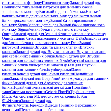
сантехнічного фарфору
Поличного типу
Запасні деталі для
Поличного типу
Змивні патрубки для змивних бачків
зовнішнього монтажу
Високий підвісний монтаж
Низький і
напівнизький підвісний монтаж
Приладдя
Манжети
Змивні
бачки прихованого монтажу
Змивні бачки прихованого
монтажу Sigma
Запасні деталі для Змивні бачки прихованого
монтажу Sigma
Змивні бачки прихованого монтажу
Omega
Запасні деталі для Змивні бачки прихованого монтажу
Omega
Змивні бачки прихованого монтажу Delta
Запасні деталі
для Змивні бачки прихованого монтажу Delta
Змивні
патрубки
Приладдя
Впускні та зливні клапани
Впускні
клапани
Запасні деталі для Впускні клапани
Впускні клапани
для керамічних змивних бачків
Запасні деталі для Впускні
клапани для керамічних змивних бачків
Впускні клапани для
змивних бачків універсальні
Запасні деталі для Впускні
клапани для змивних бачків універсальні
Зливні
клапани
Запасні деталі для Зливні клапани
Подвійний
змив
Запасні деталі для Подвійний змив
Арматура для змивних
бачкiв
Запасні деталі для Арматура для змивних
бачкiв
Подвійний змив
Запасні деталі для Подвійний
змив
Системи постачання
Geberit FlowFit
Труби системи
ML
Труби системи ML для систем опалення
Трубы
SL
Фітинги
Запасні деталі для
Фітинги
Муфти
Переходи
Відводи
Трійники
Перехідники
нероз’ємні
Перехідники та з'єднання,