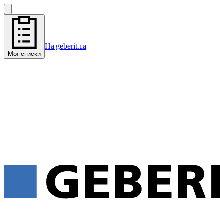
На geberit.ua
Мої списки