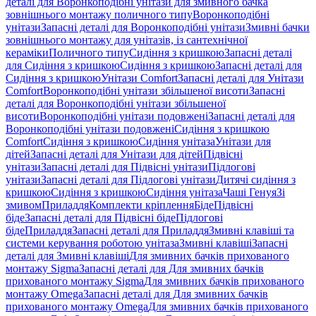
деталі для Воронкоподібні унітази для змивного бачка
зовнішнього монтажу поличного типу
Воронкоподібні
унітази
Запасні деталі для Воронкоподібні унітази
Змивні бачки
зовнішнього монтажу для унітазів, із сантехнічної
кераміки
Поличного типу
Сидіння з кришкою
Запасні деталі
для Сидіння з кришкою
Сидіння з кришкою
Запасні деталі для
Сидіння з кришкою
Унітази Comfort
Запасні деталі для Унітази
Comfort
Воронкоподібні унітази збільшеної висоти
Запасні
деталі для Воронкоподібні унітази збільшеної
висоти
Воронкоподібні унітази подовжені
Запасні деталі для
Воронкоподібні унітази подовжені
Сидіння з кришкою
Comfort
Сидіння з кришкою
Сидіння унітаза
Унітази для
дітей
Запасні деталі для Унітази для дітей
Підвісні
унітази
Запасні деталі для Підвісні унітази
Підлогові
унітази
Запасні деталі для Підлогові унітази
Дитячі сидіння з
кришкою
Сидіння з кришкою
Сидіння унітаза
Чаші Генуя
Зі
змивом
Приладдя
Комплекти кріплення
Біде
Підвісні
біде
Запасні деталі для Підвісні біде
Підлогові
біде
Приладдя
Запасні деталі для Приладдя
Змивні клавіші та
системи керування роботою унітаза
Змивні клавіші
Запасні
деталі для Змивні клавіші
Для змивних бачків прихованого
монтажу Sigma
Запасні деталі для Для змивних бачків
прихованого монтажу Sigma
Для змивних бачків прихованого
монтажу Omega
Запасні деталі для Для змивних бачків
прихованого монтажу Omega
Для змивних бачків прихованого