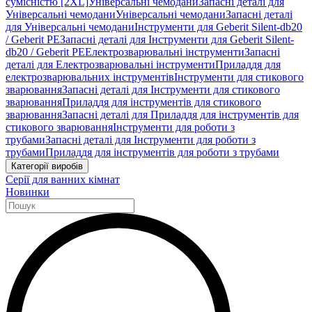
сумісністю [2XL]
Універсальні чемодани
Запасні деталі для
Універсальні чемодани
Універсальні чемодани
Запасні деталі
для Універсальні чемодани
Інструменти для Geberit Silent-db20
/ Geberit PE
Запасні деталі для Інструменти для Geberit Silent-
db20 / Geberit PE
Електрозварювальні інструменти
Запасні
деталі для Електрозварювальні інструменти
Приладдя для
електрозварювальних інструментів
Інструменти для стикового
зварювання
Запасні деталі для Інструменти для стикового
зварювання
Приладдя для інструментів для стикового
зварювання
Запасні деталі для Приладдя для інструментів для
стикового зварювання
Інструменти для роботи з
трубами
Запасні деталі для Інструменти для роботи з
трубами
Приладдя для інструментів для роботи з трубами
Категорії виробів
Серії для ванних кімнат
Новинки