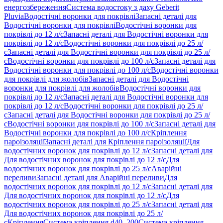
енергозбереження
Система водостоку з даху Geberit
Pluvia
Водостічні воронки для покрівлі
Запасні деталі для
Водостічні воронки для покрівлі
Водостічні воронки для
покрівлі до 12 л/с
Запасні деталі для Водостічні воронки для
покрівлі до 12 л/с
Водостічні воронки для покрівлі до 25 л/
с
Запасні деталі для Водостічні воронки для покрівлі до 25 л/
с
Водостічні воронки для покрівлі до 100 л/с
Запасні деталі для
Водостічні воронки для покрівлі до 100 л/с
Водостічні воронки
для покрівлі для жолобів
Запасні деталі для Водостічні
воронки для покрівлі для жолобів
Водостічні воронки для
покрівлі до 12 л/с
Запасні деталі для Водостічні воронки для
покрівлі до 12 л/с
Водостічні воронки для покрівлі до 25 л/
с
Запасні деталі для Водостічні воронки для покрівлі до 25 л/
с
Водостічні воронки для покрівлі до 100 л/с
Запасні деталі для
Водостічні воронки для покрівлі до 100 л/с
Кріплення
пароізоляції
Запасні деталі для Кріплення пароізоляції
Для
водостічних воронок для покрівлі до 12 л/с
Запасні деталі для
Для водостічних воронок для покрівлі до 12 л/с
Для
водостічних воронок для покрівлі до 25 л/с
Аварійні
переливи
Запасні деталі для Аварійні переливи
Для
водостічних воронок для покрівлі до 12 л/с
Запасні деталі для
Для водостічних воронок для покрівлі до 12 л/с
Для
водостічних воронок для покрівлі до 25 л/с
Запасні деталі для
Для водостічних воронок для покрівлі до 25 л/
с
Кріплення
Система кріплення d40–200
Система кріплення