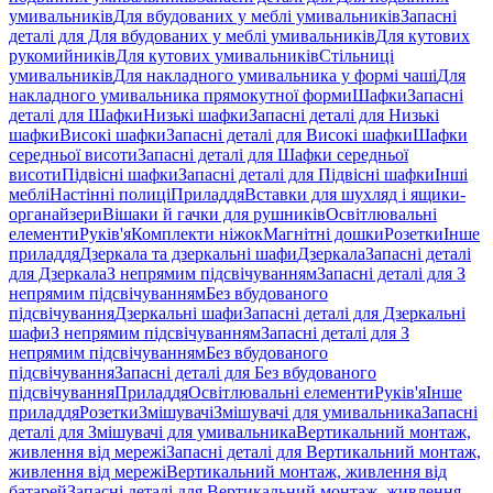
умивальників
Для вбудованих у меблі умивальників
Запасні
деталі для Для вбудованих у меблі умивальників
Для кутових
рукомийників
Для кутових умивальників
Стільниці
умивальників
Для накладного умивальника у формі чаші
Для
накладного умивальника прямокутної форми
Шафки
Запасні
деталі для Шафки
Низькі шафки
Запасні деталі для Низькі
шафки
Високі шафки
Запасні деталі для Високі шафки
Шафки
середньої висоти
Запасні деталі для Шафки середньої
висоти
Підвісні шафки
Запасні деталі для Підвісні шафки
Інші
меблі
Настінні полиці
Приладдя
Вставки для шухляд і ящики-
органайзери
Вішаки й гачки для рушників
Освітлювальні
елементи
Руків'я
Комплекти ніжок
Магнітні дошки
Розетки
Інше
приладдя
Дзеркала та дзеркальні шафи
Дзеркала
Запасні деталі
для Дзеркала
З непрямим підсвічуванням
Запасні деталі для З
непрямим підсвічуванням
Без вбудованого
підсвічування
Дзеркальні шафи
Запасні деталі для Дзеркальні
шафи
З непрямим підсвічуванням
Запасні деталі для З
непрямим підсвічуванням
Без вбудованого
підсвічування
Запасні деталі для Без вбудованого
підсвічування
Приладдя
Освітлювальні елементи
Руків'я
Інше
приладдя
Розетки
Змішувачі
Змішувачі для умивальника
Запасні
деталі для Змішувачі для умивальника
Вертикальний монтаж,
живлення від мережі
Запасні деталі для Вертикальний монтаж,
живлення від мережі
Вертикальний монтаж, живлення від
батарей
Запасні деталі для Вертикальний монтаж, живлення