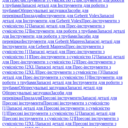
для Прес-інструменти з сумісністю [2]
Інструменти для роботи
з трубами
Запасні деталі для Інструменти для роботи з
трубами
Обпресувальні заглушки
Засоби для
перевірки
Приладдя
Інструменти для Geberit Volex
Запасні
деталі для Інструменти для Geberit Volex
Прес-інструменти з
сумісністю [2]
Запасні деталі для Прес-інструменти з
сумісністю [2]
Інструменти для роботи з трубами
Запасні деталі
для Інструменти для роботи з трубами
Засоби для
перевірки
Інструменти для Geberit Mapress
Запасні деталі для
Інструменти для Geberit Mapress
Прес-інструменти з
сумісністю [1]
Запасні деталі для Прес-інструменти з
сумісністю [1]
Прес-інструменти з сумісністю [2]
Запасні деталі
для Прес-інструменти з сумісністю [2]
Прес-інструменти з
сумісністю [2XL]
Запасні деталі для Прес-інструменти з
сумісністю [2XL]
Прес-інструменти з сумісністю [3]
Запасні
деталі для Прес-інструменти з сумісністю [3]
Інструменти для
роботи з трубами
Запасні деталі для Інструменти для роботи з
трубами
Обпресувальні заглушки
Запасні деталі для
Обпресувальні заглушки
Засоби для
перевірки
Приладдя
Пресові інструменти
Запасні деталі для
Пресові інструменти
Пресові інструменти з сумісністю
[1]
Запасні деталі для Пресові інструменти з сумісністю
[1]
Пресові інструменти з сумісністю [2]
Запасні деталі для
Пресові інструменти з сумісністю [2]
Пресові інструменти з
сумісністю [2XL]
Запасні деталі для Пресові інструменти з