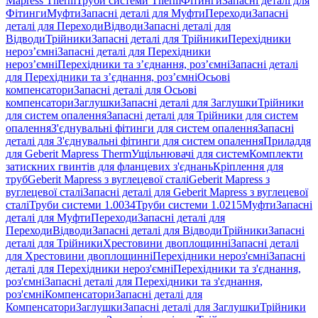
Mapress Therm
Труби системи Therm
Фітинги
Запасні деталі для
Фітинги
Муфти
Запасні деталі для Муфти
Переходи
Запасні
деталі для Переходи
Відводи
Запасні деталі для
Відводи
Трійники
Запасні деталі для Трійники
Перехідники
нероз’ємні
Запасні деталі для Перехідники
нероз’ємні
Перехідники та з’єднання, роз’ємні
Запасні деталі
для Перехідники та з’єднання, роз’ємні
Осьові
компенсатори
Запасні деталі для Осьові
компенсатори
Заглушки
Запасні деталі для Заглушки
Трійники
для систем опалення
Запасні деталі для Трійники для систем
опалення
З'єднувальні фітинги для систем опалення
Запасні
деталі для З'єднувальні фітинги для систем опалення
Приладдя
для Geberit Mapress Therm
Ущільнювачі для систем
Комплекти
затискних гвинтів для фланцевих з'єднань
Кріплення для
труб
Geberit Mapress з вуглецевої сталі
Geberit Mapress з
вуглецевої сталі
Запасні деталі для Geberit Mapress з вуглецевої
сталі
Труби системи 1.0034
Труби системи 1.0215
Муфти
Запасні
деталі для Муфти
Переходи
Запасні деталі для
Переходи
Відводи
Запасні деталі для Відводи
Трійники
Запасні
деталі для Трійники
Хрестовини двоплощинні
Запасні деталі
для Хрестовини двоплощинні
Перехідники нероз'ємні
Запасні
деталі для Перехідники нероз'ємні
Перехідники та з'єднання,
роз'ємні
Запасні деталі для Перехідники та з'єднання,
роз'ємні
Компенсатори
Запасні деталі для
Компенсатори
Заглушки
Запасні деталі для Заглушки
Трійники