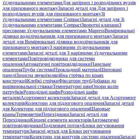
з'єднувальними елементами
Для запірних і розподільчих вузлів
для прихованого монтажу
Запасні деталі для Для запірних і
розподільчих вузлів для прихованого монтажу
Зі
з'єднувальними елементами Compact
Запасні деталі для Зі
з'єднувальними елементами Compact
Зворотні клапани
З
пресовими з'єднувальними елементами Mapress
Вимірювальні
ділянки водолічильників для прихованого монтажу
Запасні
деталі для Вимірювальні ділянки водолічильників для
прихованого монтажу
З нарізними з'єднувальними
елементами
Запасні деталі для З нарізними з'єднувальними
елементами
Повітровідвідники для системи
опалення
Автоматичні повітровідвідники
Панельне
опалення
Труби системи
Прокладний матеріал
Шиповані
панелі
Захисна звукоізоляційна стрічка по краях
конструкції
Клейкі стрічки
Фіксатори труб
Добавки до
вирівнювальної стяжки
Температурні шви
Опори колін
патрубків
Розподільчі шафи
Розподільчі шафи
металеві
Асортимент колекторів
Запасні деталі для Асортимент
колекторів
Колектори для підлогового опалення
Запасні деталі
для Колектори для підлогового опалення
Шаровые
краны
Термометри
Перехідники
Запасні деталі для
Перехідники
Кінцеві елементи колекторів
Автоматичні
повітровідвідники
Поділювачі потоку
Блоки регулювання
температури
Запасні деталі для Блоки регулювання
температури
Колектори для контурів системи опалення
Запасні