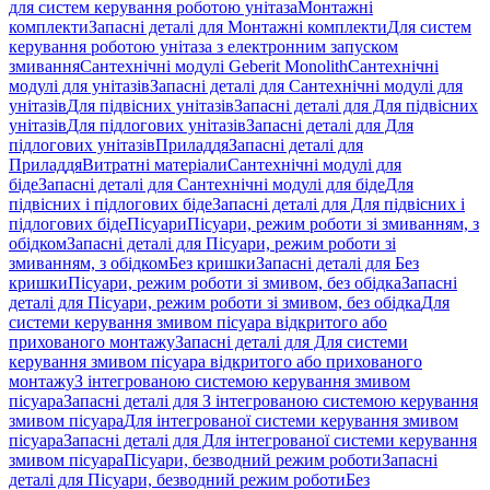
для систем керування роботою унітаза
Монтажні
комплекти
Запасні деталі для Монтажні комплекти
Для систем
керування роботою унітаза з електронним запуском
змивання
Сантехнічні модулі Geberit Monolith
Сантехнічні
модулі для унітазів
Запасні деталі для Сантехнічні модулі для
унітазів
Для підвісних унітазів
Запасні деталі для Для підвісних
унітазів
Для підлогових унітазів
Запасні деталі для Для
підлогових унітазів
Приладдя
Запасні деталі для
Приладдя
Витратні матеріали
Сантехнічні модулі для
біде
Запасні деталі для Сантехнічні модулі для біде
Для
підвісних і підлогових біде
Запасні деталі для Для підвісних і
підлогових біде
Пісуари
Пісуари, режим роботи зі змиванням, з
обідком
Запасні деталі для Пісуари, режим роботи зі
змиванням, з обідком
Без кришки
Запасні деталі для Без
кришки
Пісуари, режим роботи зі змивом, без обідка
Запасні
деталі для Пісуари, режим роботи зі змивом, без обідка
Для
системи керування змивом пісуара відкритого або
прихованого монтажу
Запасні деталі для Для системи
керування змивом пісуара відкритого або прихованого
монтажу
З інтегрованою системою керування змивом
пісуара
Запасні деталі для З інтегрованою системою керування
змивом пісуара
Для інтегрованої системи керування змивом
пісуара
Запасні деталі для Для інтегрованої системи керування
змивом пісуара
Пісуари, безводний режим роботи
Запасні
деталі для Пісуари, безводний режим роботи
Без