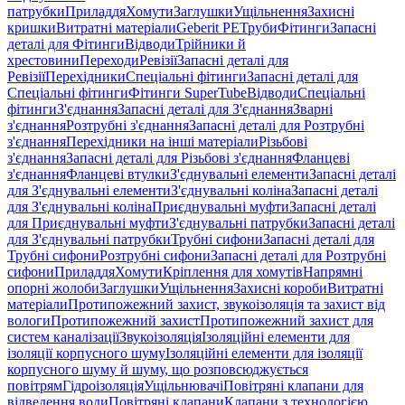
патрубки
Приладдя
Хомути
Заглушки
Ущільнення
Захисні
кришки
Витратні матеріали
Geberit PE
Труби
Фітинги
Запасні
деталі для Фітинги
Відводи
Трійники й
хрестовини
Переходи
Ревізії
Запасні деталі для
Ревізії
Перехідники
Спеціальні фітинги
Запасні деталі для
Спеціальні фітинги
Фітинги SuperTube
Відводи
Спеціальні
фітинги
З'єднання
Запасні деталі для З'єднання
Зварні
з'єднання
Розтрубні з'єднання
Запасні деталі для Розтрубні
з'єднання
Перехідники на інші матеріали
Різьбові
з'єднання
Запасні деталі для Різьбові з'єднання
Фланцеві
з'єднання
Фланцеві втулки
З'єднувальні елементи
Запасні деталі
для З'єднувальні елементи
З'єднувальні коліна
Запасні деталі
для З'єднувальні коліна
Приєднувальні муфти
Запасні деталі
для Приєднувальні муфти
З'єднувальні патрубки
Запасні деталі
для З'єднувальні патрубки
Трубні сифони
Запасні деталі для
Трубні сифони
Розтрубні сифони
Запасні деталі для Розтрубні
сифони
Приладдя
Хомути
Кріплення для хомутів
Напрямні
опорні жолоби
Заглушки
Ущільнення
Захисні короби
Витратні
матеріали
Протипожежний захист, звукоізоляція та захист від
вологи
Протипожежний захист
Протипожежний захист для
систем каналізації
Звукоізоляція
Ізоляційні елементи для
ізоляції корпусного шуму
Ізоляційні елементи для ізоляції
корпусного шуму й шуму, що розповсюджується
повітрям
Гідроізоляція
Ущільнювачі
Повітряні клапани для
відведення води
Повітряні клапани
Клапани з технологією