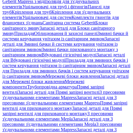
Geberit Mapress з міді
Ізоляція для з'єднувальних
елементів
Ущільнювачі для труб і фітингів
Панелі для
труб
Кріплення для труб
Кріплення для з'єднувальних
елементів
Ущільнювачі для систем
Комплекти гвинтів для
фланцевих з'єднань
Санітарна система Geberit
Блоки
санітарного змиву
Запасні деталі для Блоки санітарного
змиву
Приладдя
Облицювання й захисні панелі
Змивні бачки й
системи керування унітазом із санітарним змивом
Запасні
деталі для Змивні бачки й системи керування унітазом із
санітарним змивом
Змивні бачки прихованого монтажу з
санітарним змивом
Вбудовані гігієнічні модулі
Запасні деталі
для Вбудовані гігієнічні модулі
Приладдя для змивних бачків і
систем керування унітазом із санітарним змивом
Запасні деталі
для Приладдя для змивних бачків і систем керування унітазом
із санітарним змивом
Мережеві блоки живлення
Запасні деталі
для Мережеві блоки живлення
Мережеві
компоненти
Трубопровідна арматура
Прямі запірні
вентилі
Запасні деталі для Прямі запірні вентилі
З пресовими
з'єднувальними елементами Mapress
Запасні деталі для З
пресовими з'єднувальними елементами Mapress
Прямі запірні
вентилі для прихованого монтажу
Запасні деталі для Прямі
запірні вентилі для прихованого монтажу
З пресовими
з'єднувальними елементами Mepla
Запасні деталі для З
пресовими з'єднувальними елементами Mepla
З пресовими
з'єднувальними елементами Mapress
Запасні деталі для З