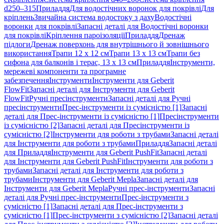
d250–315
Приладдя
Для водостічних воронок для покрівлі
Для
кріплень
Звичайна система водостоку з даху
Водостічні
воронки для покрівлі
Запасні деталі для Водостічні воронки
для покрівлі
Кріплення пароізоляції
Приладдя
Дренаж
підлоги
Дренаж поверхонь для внутрішнього й зовнішнього
використання
Трапи 12 x 12 см
Трапи 13 x 13 см
Трапи без
сифона для балконів і терас, 13 x 13 см
Приладдя
Інструменти,
мережеві компоненти та програмне
забезпечення
Інструменти
Інструменти для Geberit
FlowFit
Запасні деталі для Інструменти для Geberit
FlowFit
Ручні пресінструменти
Запасні деталі для Ручні
пресінструменти
Прес-інструменти із сумісністю [1]
Запасні
деталі для Прес-інструменти із сумісністю [1]
Пресінструменти
із сумісністю [2]
Запасні деталі для Пресінструменти із
сумісністю [2]
Інструменти для роботи з трубами
Запасні деталі
для Інструменти для роботи з трубами
Приладдя
Запасні деталі
для Приладдя
Інструменти для Geberit PushFit
Запасні деталі
для Інструменти для Geberit PushFit
Інструменти для роботи з
трубами
Запасні деталі для Інструменти для роботи з
трубами
Інструменти для Geberit Mepla
Запасні деталі для
Інструменти для Geberit Mepla
Ручні прес-інструменти
Запасні
деталі для Ручні прес-інструменти
Прес-інструменти з
сумісністю [1]
Запасні деталі для Прес-інструменти з
сумісністю [1]
Прес-інструменти з сумісністю [2]
Запасні деталі