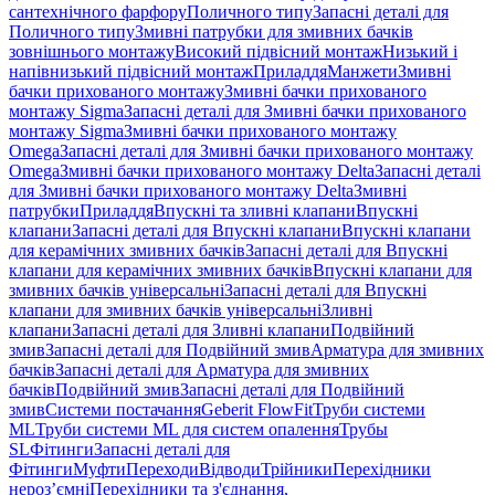
сантехнічного фарфору
Поличного типу
Запасні деталі для
Поличного типу
Змивні патрубки для змивних бачків
зовнішнього монтажу
Високий підвісний монтаж
Низький і
напівнизький підвісний монтаж
Приладдя
Манжети
Змивні
бачки прихованого монтажу
Змивні бачки прихованого
монтажу Sigma
Запасні деталі для Змивні бачки прихованого
монтажу Sigma
Змивні бачки прихованого монтажу
Omega
Запасні деталі для Змивні бачки прихованого монтажу
Omega
Змивні бачки прихованого монтажу Delta
Запасні деталі
для Змивні бачки прихованого монтажу Delta
Змивні
патрубки
Приладдя
Впускні та зливні клапани
Впускні
клапани
Запасні деталі для Впускні клапани
Впускні клапани
для керамічних змивних бачків
Запасні деталі для Впускні
клапани для керамічних змивних бачків
Впускні клапани для
змивних бачків універсальні
Запасні деталі для Впускні
клапани для змивних бачків універсальні
Зливні
клапани
Запасні деталі для Зливні клапани
Подвійний
змив
Запасні деталі для Подвійний змив
Арматура для змивних
бачкiв
Запасні деталі для Арматура для змивних
бачкiв
Подвійний змив
Запасні деталі для Подвійний
змив
Системи постачання
Geberit FlowFit
Труби системи
ML
Труби системи ML для систем опалення
Трубы
SL
Фітинги
Запасні деталі для
Фітинги
Муфти
Переходи
Відводи
Трійники
Перехідники
нероз’ємні
Перехідники та з'єднання,