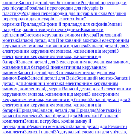
кришки
Запасні деталі для Без кришки
Розділові перегородки
для пісуарів
Роздільні перегородки для пісуарів із
пластику
Роздільні перегородки для пісуарів зі скла
Роздільні
перегородки для пісуарів із сантехнічної
кераміки
Приладдя
Сифони й приладдя для сифонів
Змивні
патрубки, коліна змиву й перехідники
Комплекти
кріплення
Системи керування змивом пісуара
Прихований
монтаж
Запасні деталі для Прихований монтаж
З електронним
керуванням змивом, живлення від мережі
Запасні деталі для З
електронним керуванням змивом, живлення від мережі
З
електронним керуванням змивом, живлення від
батарей
Запасні деталі для З електронним керуванням змивом,
живлення від батарей
З пневматичним керуванням
змивом
Запасні деталі для З пневматичним керуванням
змивом
Basic
Запасні деталі для Basic
Зовнішній монтаж
Запасні
деталі для Зовнішній монтаж
З електронним керуванням
змивом, живлення від мережі
Запасні деталі для З електронним
керуванням змивом, живлення від мережі
З електронним
керуванням змивом, живлення від батарей
Запасні деталі для З
електронним керуванням змивом, живлення від
батарей
Приладдя
Запасні деталі для Приладдя
Монтажні й
запасні комплекти
Запасні деталі для Монтажні й запасні
комплекти
Змивні патрубки, коліна змиву й
перехідники
Ремонтні комплекти
Запасні деталі для Ремонтні
комплекти
Захисні панелі
З’єднувальні елементи для унітазів,