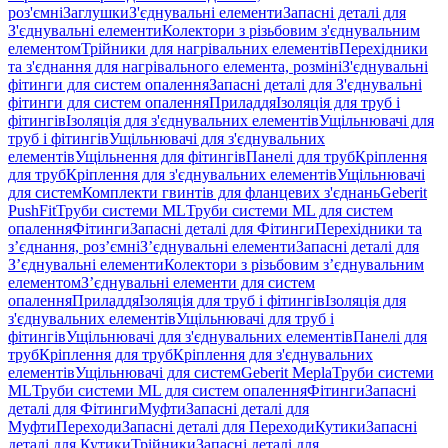
роз'ємні
Заглушки
З'єднувальні елементи
Запасні деталі для
З'єднувальні елементи
Колектори з різьбовим з'єднувальним
елементом
Трійники для нагрівальних елементів
Перехідники
та з'єднання для нагрівального елемента, розміні
З'єднувальні
фітинги для систем опалення
Запасні деталі для З'єднувальні
фітинги для систем опалення
Приладдя
Ізоляція для труб і
фітингів
Ізоляція для з'єднувальних елементів
Ущільнювачі для
труб і фітингів
Ущільнювачі для з'єднувальних
елементів
Ущільнення для фітингів
Панелі для труб
Кріплення
для труб
Кріплення для з'єднувальних елементів
Ущільнювачі
для систем
Комплекти гвинтів для фланцевих з'єднань
Geberit
PushFit
Труби системи ML
Труби системи ML для систем
опалення
Фітинги
Запасні деталі для Фітинги
Перехідники та
з’єднання, роз’ємні
З’єднувальні елементи
Запасні деталі для
З’єднувальні елементи
Колектори з різьбовим з’єднувальним
елементом
З’єднувальні елементи для систем
опалення
Приладдя
Ізоляція для труб і фітингів
Ізоляція для
з'єднувальних елементів
Ущільнювачі для труб і
фітингів
Ущільнювачі для з'єднувальних елементів
Панелі для
труб
Кріплення для труб
Кріплення для з'єднувальних
елементів
Ущільнювачі для систем
Geberit Mepla
Труби системи
ML
Труби системи ML для систем опалення
Фітинги
Запасні
деталі для Фітинги
Муфти
Запасні деталі для
Муфти
Переходи
Запасні деталі для Переходи
Кутики
Запасні
деталі для Кутики
Трійники
Запасні деталі для