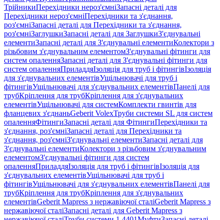
Трійники
Перехідники нероз'ємні
Запасні деталі для
Перехідники нероз'ємні
Перехідники та з'єднання,
роз'ємні
Запасні деталі для Перехідники та з'єднання,
роз'ємні
Заглушки
Запасні деталі для Заглушки
З'єднувальні
елементи
Запасні деталі для З'єднувальні елементи
Колектори з
різьбовим з'єднувальним елементом
З'єднувальні фітинги для
систем опалення
Запасні деталі для З'єднувальні фітинги для
систем опалення
Приладдя
Ізоляція для труб і фітингів
Ізоляція
для з'єднувальних елементів
Ущільнювачі для труб і
фітингів
Ущільнювачі для з'єднувальних елементів
Панелі для
труб
Кріплення для труб
Кріплення для з'єднувальних
елементів
Ущільнювачі для систем
Комплекти гвинтів для
фланцевих з'єднань
Geberit Volex
Труби системи SL для систем
опалення
Фітинги
Запасні деталі для Фітинги
Перехідники та
з'єднання, роз'ємні
Запасні деталі для Перехідники та
з'єднання, роз'ємні
З'єднувальні елементи
Запасні деталі для
З'єднувальні елементи
Колектори з різьбовим з'єднувальним
елементом
З'єднувальні фітинги для систем
опалення
Приладдя
Ізоляція для труб і фітингів
Ізоляція для
з'єднувальних елементів
Ущільнювачі для труб і
фітингів
Ущільнювачі для з'єднувальних елементів
Панелі для
труб
Кріплення для труб
Кріплення для з'єднувальних
елементів
Geberit Mapress з нержавіючої сталі
Geberit Mapress з
нержавіючої сталі
Запасні деталі для Geberit Mapress з
нержавіючої сталі
Труби системи 1.4401
Муфти
Запасні деталі