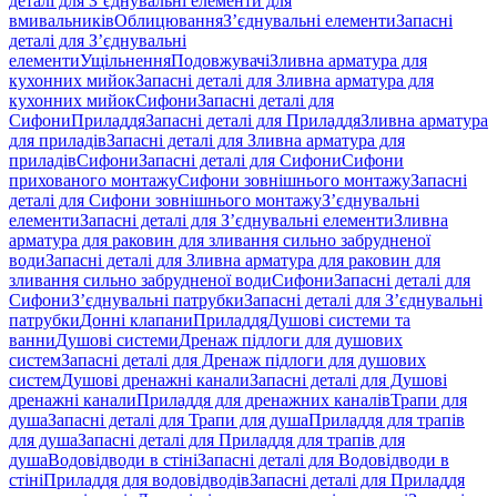
деталі для З’єднувальні елементи для
вмивальників
Облицювання
З’єднувальні елементи
Запасні
деталі для З’єднувальні
елементи
Ущільнення
Подовжувачі
Зливна арматура для
кухонних мийок
Запасні деталі для Зливна арматура для
кухонних мийок
Сифони
Запасні деталі для
Сифони
Приладдя
Запасні деталі для Приладдя
Зливна арматура
для приладів
Запасні деталі для Зливна арматура для
приладів
Сифони
Запасні деталі для Сифони
Сифони
прихованого монтажу
Сифони зовнішнього монтажу
Запасні
деталі для Сифони зовнішнього монтажу
З’єднувальні
елементи
Запасні деталі для З’єднувальні елементи
Зливна
арматура для раковин для зливання сильно забрудненої
води
Запасні деталі для Зливна арматура для раковин для
зливання сильно забрудненої води
Сифони
Запасні деталі для
Сифони
З’єднувальні патрубки
Запасні деталі для З’єднувальні
патрубки
Донні клапани
Приладдя
Душові системи та
ванни
Душові системи
Дренаж підлоги для душових
систем
Запасні деталі для Дренаж підлоги для душових
систем
Душові дренажні канали
Запасні деталі для Душові
дренажні канали
Приладдя для дренажних каналів
Трапи для
душа
Запасні деталі для Трапи для душа
Приладдя для трапів
для душа
Запасні деталі для Приладдя для трапів для
душа
Водовідводи в стіні
Запасні деталі для Водовідводи в
стіні
Приладдя для водовідводів
Запасні деталі для Приладдя