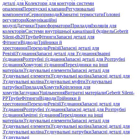
деталі для Колектори для контурів системи
опалення
Перепускні клапани
Регулювальні
компоненти
Сервоприводи
Кімнатні термостати
Головні
регулятори
Комунікаційні
модулі
Датчики
Трансформатори
Приладдя
Ізоляція для
колекторів
Системи внутрішньої каналізації будівель
Geberit
Silent-db20
Труби
Фітинги
Запасні деталі для
Фітинги
Відводи
Трійники й
хрестовини
Переходи
Ревізії
Запасні деталі для
Ревізії
З'єднання
Запасні деталі для З'єднання
Зварні
з'єднання
Розтрубні з'єднання
Запасні деталі для Розтрубні
з'єднання
Хомутові з'єднання
Перехідники на інші
матеріали
З'єднувальні елементи
Запасні деталі для
З'єднувальні елементи
З'єднувальні коліна
Запасні деталі для
З'єднувальні коліна
З'єднувальні муфти
З'єднувальні
патрубки
Приладдя
Хомути
Кріплення для
хомутів
Заглушки
Ущільнення
Витратні матеріали
Geberit Silent-
PP
Труби
Фітинги
Відводи
Трійники й
хрестовини
Переходи
Ревізії
З'єднання
Запасні деталі для
З'єднання
Розтрубні з'єднання
Запасні деталі для Розтрубні
з'єднання
Зачіпні з'єднання
Перехідники на інші
матеріали
З'єднувальні елементи
Запасні деталі для
З'єднувальні елементи
З'єднувальні коліна
Запасні деталі для
З'єднувальні коліна
З'єднувальні патрубки
Запасні деталі для
З'єднувальні