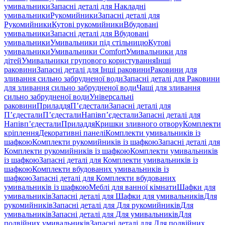
умивальники
Запасні деталі для Накладні
умивальники
Рукомийники
Запасні деталі для
Рукомийники
Кутові рукомийники
Вбудовані
умивальники
Запасні деталі для Вбудовані
умивальники
Умивальники під стільницю
Кутові
умивальники
Умивальники Comfort
Умивальники для
дітей
Умивальники групового користування
Інші
раковини
Запасні деталі для Інші раковини
Раковини для
зливання сильно забрудненої води
Запасні деталі для Раковини
для зливання сильно забрудненої води
Чаші для зливання
сильно забрудненої води
Універсальні
раковини
Приладдя
П’єдестали
Запасні деталі для
П’єдестали
П’єдестали
Напівп’єдестали
Запасні деталі для
Напівп’єдестали
Приладдя
Кришки зливного отвору
Комплекти
кріплення
Декоративні панелі
Комплекти умивальників із
шафкою
Комплекти рукомийників із шафкою
Запасні деталі для
Комплекти рукомийників із шафкою
Комплекти умивальників
із шафкою
Запасні деталі для Комплекти умивальників із
шафкою
Комплекти вбудованих умивальників із
шафкою
Запасні деталі для Комплекти вбудованих
умивальників із шафкою
Меблі для ванної кімнати
Шафки для
умивальників
Запасні деталі для Шафки для умивальників
Для
рукомийників
Запасні деталі для Для рукомийників
Для
умивальників
Запасні деталі для Для умивальників
Для
подвійних умивальників
Запасні деталі для Для подвійних