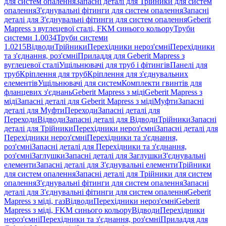
для систем опалення
Запасні деталі для Трійники для систем
опалення
З'єднувальні фітинги для систем опалення
Запасні
деталі для З'єднувальні фітинги для систем опалення
Geberit
Mapress з вуглецевої сталі, FKM синього кольору
Труби
системи 1.0034
Труби системи
1.0215
Відводи
Трійники
Перехідники нероз'ємні
Перехідники
та з'єднання, роз'ємні
Приладдя для Geberit Mapress з
вуглецевої сталі
Ущільнювачі для труб і фітингів
Панелі для
труб
Кріплення для труб
Кріплення для з'єднувальних
елементів
Ущільнювачі для систем
Комплекти гвинтів для
фланцевих з'єднань
Geberit Mapress з міді
Geberit Mapress з
міді
Запасні деталі для Geberit Mapress з міді
Муфти
Запасні
деталі для Муфти
Переходи
Запасні деталі для
Переходи
Відводи
Запасні деталі для Відводи
Трійники
Запасні
деталі для Трійники
Перехідники нероз'ємні
Запасні деталі для
Перехідники нероз'ємні
Перехідники та з'єднання,
роз'ємні
Запасні деталі для Перехідники та з'єднання,
роз'ємні
Заглушки
Запасні деталі для Заглушки
З'єднувальні
елементи
Запасні деталі для З'єднувальні елементи
Трійники
для систем опалення
Запасні деталі для Трійники для систем
опалення
З'єднувальні фітинги для систем опалення
Запасні
деталі для З'єднувальні фітинги для систем опалення
Geberit
Mapress з міді, газ
Відводи
Перехідники нероз'ємні
Geberit
Mapress з міді, FKM синього кольору
Відводи
Перехідники
нероз'ємні
Перехідники та з'єднання, роз'ємні
Приладдя для