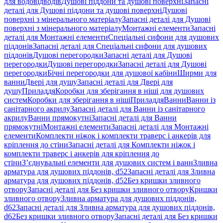
для водовідводів
Душові піддони та душові поверхні
Запасні
деталі для Душові піддони та душові поверхні
Душові
поверхні з мінерального матеріалу
Запасні деталі для Душові
поверхні з мінерального матеріалу
Монтажні елементи
Запасні
деталі для Монтажні елементи
Спеціальні сифони для душових
піддонів
Запасні деталі для Спеціальні сифони для душових
піддонів
Душові перегородки
Запасні деталі для Душові
перегородки
Душові перегородки
Запасні деталі для Душові
перегородки
Бічні перегородки для душової кабіни
Ширми для
ванни
Двері для душу
Запасні деталі для Двері для
душу
Приладдя
Коробки для зберігання в ніші для душових
систем
Коробки для зберігання в ніші
Приладдя
Ванни
Ванни із
санітарного акрилу
Запасні деталі для Ванни із санітарного
акрилу
Ванни прямокутні
Запасні деталі для Ванни
прямокутні
Монтажні елементи
Запасні деталі для Монтажні
елементи
Комплекти ніжок і комплекти траверс і анкерів для
кріплення до стіни
Запасні деталі для Комплекти ніжок і
комплекти траверс і анкерів для кріплення до
стіни
З’єднувальні елементи для душових систем і ванн
Зливна
арматура для душових піддонів, d52
Запасні деталі для Зливна
арматура для душових піддонів, d52
Без кришки зливного
отвору
Запасні деталі для Без кришки зливного отвору
Кришки
зливного отвору
Зливна арматура для душових піддонів,
d62
Запасні деталі для Зливна арматура для душових піддонів,
d62
Без кришки зливного отвору
Запасні деталі для Без кришки