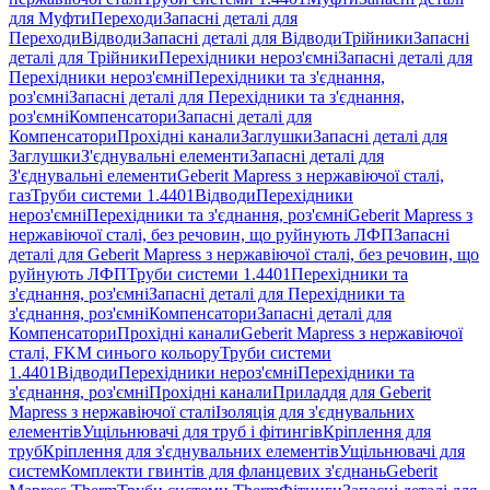
для Муфти
Переходи
Запасні деталі для
Переходи
Відводи
Запасні деталі для Відводи
Трійники
Запасні
деталі для Трійники
Перехідники нероз'ємні
Запасні деталі для
Перехідники нероз'ємні
Перехідники та з'єднання,
роз'ємні
Запасні деталі для Перехідники та з'єднання,
роз'ємні
Компенсатори
Запасні деталі для
Компенсатори
Прохідні канали
Заглушки
Запасні деталі для
Заглушки
З'єднувальні елементи
Запасні деталі для
З'єднувальні елементи
Geberit Mapress з нержавіючої сталі,
газ
Труби системи 1.4401
Відводи
Перехідники
нероз'ємні
Перехідники та з'єднання, роз'ємні
Geberit Mapress з
нержавіючої сталі, без речовин, що руйнують ЛФП
Запасні
деталі для Geberit Mapress з нержавіючої сталі, без речовин, що
руйнують ЛФП
Труби системи 1.4401
Перехідники та
з'єднання, роз'ємні
Запасні деталі для Перехідники та
з'єднання, роз'ємні
Компенсатори
Запасні деталі для
Компенсатори
Прохідні канали
Geberit Mapress з нержавіючої
сталі, FKM синього кольору
Труби системи
1.4401
Відводи
Перехідники нероз'ємні
Перехідники та
з'єднання, роз'ємні
Прохідні канали
Приладдя для Geberit
Mapress з нержавіючої сталі
Ізоляція для з'єднувальних
елементів
Ущільнювачі для труб і фітингів
Кріплення для
труб
Кріплення для з'єднувальних елементів
Ущільнювачі для
систем
Комплекти гвинтів для фланцевих з'єднань
Geberit