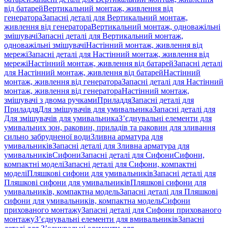
від батарей
Вертикальний монтаж, живлення від
генератора
Запасні деталі для Вертикальний монтаж,
живлення від генератора
Вертикальний монтаж, одноважільні
змішувачі
Запасні деталі для Вертикальний монтаж,
одноважільні змішувачі
Настінний монтаж, живлення від
мережі
Запасні деталі для Настінний монтаж, живлення від
мережі
Настінний монтаж, живлення від батарей
Запасні деталі
для Настінний монтаж, живлення від батарей
Настінний
монтаж, живлення від генератора
Запасні деталі для Настінний
монтаж, живлення від генератора
Настінний монтаж,
змішувачі з двома ручками
Приладдя
Запасні деталі для
Приладдя
Для змішувачів для умивальника
Запасні деталі для
Для змішувачів для умивальника
З’єднувальні елементи для
умивальних зон, раковин, приладів та раковин для зливання
сильно забрудненої води
Зливна арматура для
умивальників
Запасні деталі для Зливна арматура для
умивальників
Сифони
Запасні деталі для Сифони
Сифони,
компактні моделі
Запасні деталі для Сифони, компактні
моделі
Пляшкові сифони для умивальників
Запасні деталі для
Пляшкові сифони для умивальників
Пляшкові сифони для
умивальників, компактна модель
Запасні деталі для Пляшкові
сифони для умивальників, компактна модель
Сифони
прихованого монтажу
Запасні деталі для Сифони прихованого
монтажу
З’єднувальні елементи для вмивальників
Запасні