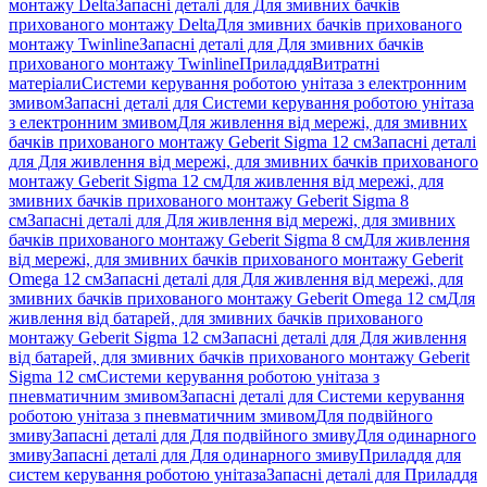
монтажу Delta
Запасні деталі для Для змивних бачків
прихованого монтажу Delta
Для змивних бачків прихованого
монтажу Twinline
Запасні деталі для Для змивних бачків
прихованого монтажу Twinline
Приладдя
Витратні
матеріали
Системи керування роботою унітаза з електронним
змивом
Запасні деталі для Системи керування роботою унітаза
з електронним змивом
Для живлення від мережі, для змивних
бачків прихованого монтажу Geberit Sigma 12 см
Запасні деталі
для Для живлення від мережі, для змивних бачків прихованого
монтажу Geberit Sigma 12 см
Для живлення від мережі, для
змивних бачків прихованого монтажу Geberit Sigma 8
см
Запасні деталі для Для живлення від мережі, для змивних
бачків прихованого монтажу Geberit Sigma 8 см
Для живлення
від мережі, для змивних бачків прихованого монтажу Geberit
Omega 12 см
Запасні деталі для Для живлення від мережі, для
змивних бачків прихованого монтажу Geberit Omega 12 см
Для
живлення від батарей, для змивних бачків прихованого
монтажу Geberit Sigma 12 см
Запасні деталі для Для живлення
від батарей, для змивних бачків прихованого монтажу Geberit
Sigma 12 см
Системи керування роботою унітаза з
пневматичним змивом
Запасні деталі для Системи керування
роботою унітаза з пневматичним змивом
Для подвійного
змиву
Запасні деталі для Для подвійного змиву
Для одинарного
змиву
Запасні деталі для Для одинарного змиву
Приладдя для
систем керування роботою унітаза
Запасні деталі для Приладдя