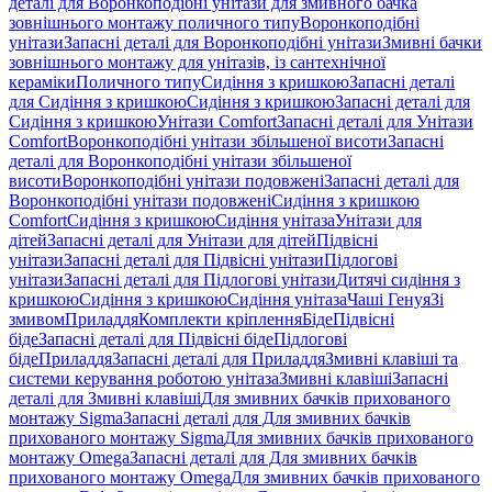
деталі для Воронкоподібні унітази для змивного бачка
зовнішнього монтажу поличного типу
Воронкоподібні
унітази
Запасні деталі для Воронкоподібні унітази
Змивні бачки
зовнішнього монтажу для унітазів, із сантехнічної
кераміки
Поличного типу
Сидіння з кришкою
Запасні деталі
для Сидіння з кришкою
Сидіння з кришкою
Запасні деталі для
Сидіння з кришкою
Унітази Comfort
Запасні деталі для Унітази
Comfort
Воронкоподібні унітази збільшеної висоти
Запасні
деталі для Воронкоподібні унітази збільшеної
висоти
Воронкоподібні унітази подовжені
Запасні деталі для
Воронкоподібні унітази подовжені
Сидіння з кришкою
Comfort
Сидіння з кришкою
Сидіння унітаза
Унітази для
дітей
Запасні деталі для Унітази для дітей
Підвісні
унітази
Запасні деталі для Підвісні унітази
Підлогові
унітази
Запасні деталі для Підлогові унітази
Дитячі сидіння з
кришкою
Сидіння з кришкою
Сидіння унітаза
Чаші Генуя
Зі
змивом
Приладдя
Комплекти кріплення
Біде
Підвісні
біде
Запасні деталі для Підвісні біде
Підлогові
біде
Приладдя
Запасні деталі для Приладдя
Змивні клавіші та
системи керування роботою унітаза
Змивні клавіші
Запасні
деталі для Змивні клавіші
Для змивних бачків прихованого
монтажу Sigma
Запасні деталі для Для змивних бачків
прихованого монтажу Sigma
Для змивних бачків прихованого
монтажу Omega
Запасні деталі для Для змивних бачків
прихованого монтажу Omega
Для змивних бачків прихованого