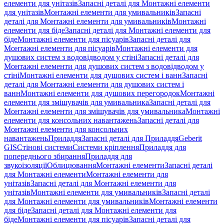
елементи для унітазів
Запасні деталі для Монтажні елементи
для унітазів
Монтажні елементи для умивальників
Запасні
деталі для Монтажні елементи для умивальників
Монтажні
елементи для біде
Запасні деталі для Монтажні елементи для
біде
Монтажні елементи для пісуарів
Запасні деталі для
Монтажні елементи для пісуарів
Монтажні елементи для
душових систем з водовідводом у стіні
Запасні деталі для
Монтажні елементи для душових систем з водовідводом у
стіні
Монтажні елементи для душових систем і ванн
Запасні
деталі для Монтажні елементи для душових систем і
ванн
Монтажні елементи для душових перегородок
Монтажні
елементи для змішувачів для умивальника
Запасні деталі для
Монтажні елементи для змішувачів для умивальника
Монтажні
елементи для консольних навантажень
Запасні деталі для
Монтажні елементи для консольних
навантажень
Приладдя
Запасні деталі для Приладдя
Geberit
GIS
Стінові системи
Системи кріплення
Приладдя для
попереднього збирання
Приладдя для
звукоізоляції
Облицювання
Монтажні елементи
Запасні деталі
для Монтажні елементи
Монтажні елементи для
унітазів
Запасні деталі для Монтажні елементи для
унітазів
Монтажні елементи для умивальників
Запасні деталі
для Монтажні елементи для умивальників
Монтажні елементи
для біде
Запасні деталі для Монтажні елементи для
біде
Монтажні елементи для пісуарів
Запасні деталі для