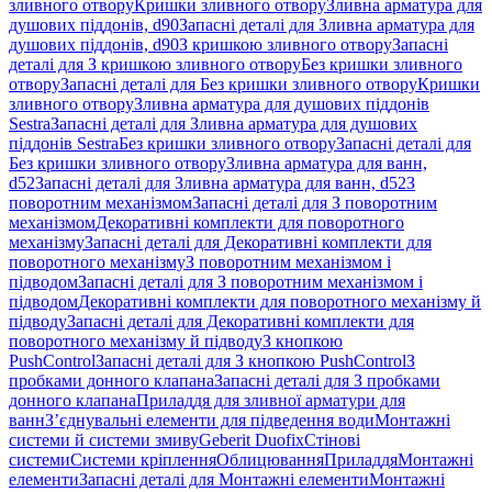
зливного отвору
Кришки зливного отвору
Зливна арматура для
душових піддонів, d90
Запасні деталі для Зливна арматура для
душових піддонів, d90
З кришкою зливного отвору
Запасні
деталі для З кришкою зливного отвору
Без кришки зливного
отвору
Запасні деталі для Без кришки зливного отвору
Кришки
зливного отвору
Зливна арматура для душових піддонів
Sestra
Запасні деталі для Зливна арматура для душових
піддонів Sestra
Без кришки зливного отвору
Запасні деталі для
Без кришки зливного отвору
Зливна арматура для ванн,
d52
Запасні деталі для Зливна арматура для ванн, d52
З
поворотним механізмом
Запасні деталі для З поворотним
механізмом
Декоративні комплекти для поворотного
механізму
Запасні деталі для Декоративні комплекти для
поворотного механізму
З поворотним механізмом і
підводом
Запасні деталі для З поворотним механізмом і
підводом
Декоративні комплекти для поворотного механізму й
підводу
Запасні деталі для Декоративні комплекти для
поворотного механізму й підводу
З кнопкою
PushControl
Запасні деталі для З кнопкою PushControl
З
пробками донного клапана
Запасні деталі для З пробками
донного клапана
Приладдя для зливної арматури для
ванн
З’єднувальні елементи для підведення води
Монтажні
системи й системи змиву
Geberit Duofix
Стінові
системи
Системи кріплення
Облицювання
Приладдя
Монтажні
елементи
Запасні деталі для Монтажні елементи
Монтажні