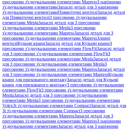
пресовими з'єднувальними елементами Mapress
З нарізними
з'єднувальними елементами
Запасні деталі для З нарізними
з'єднувальними елементами
Прямоточні вентилі
Запасні деталі
для Прямоточні вентилі
З пресовими з'єднувальними
елементами Mepla
Запасні деталі для З пресовими
з'єднувальними елементами Mepla
З пресовими
з'єднувальними елементами Mapress
Запасні деталі для З
пресовими з'єднувальними елементами Mapress
Зливні
вентилі
Кульові крани
Запасні деталі для Кульові крани
З
пресовими з’єднувальними елементами FlowFit
Запасні деталі
для З пресовими з’єднувальними елементами FlowFit
З
пресовими з'єднувальними елементами Mepla
Запасні деталі
для З пресовими з'єднувальними елементами Mepla
З
пресовими з'єднувальними елементами Mapress
Запасні деталі
для З пресовими з'єднувальними елементами Mapress
Кульові
крани для прихованого монтажу
Запасні деталі для Кульові
крани для прихованого монтажу
З пресовими з'єднувальними
елементами FlowFit
З пресовими з'єднувальними елементами
Mepla
Запасні деталі для З пресовими з'єднувальними
елементами Mepla
З пресовими з'єднувальними елементами
Volex
Зі з'єднувальними елементами Compact
Запасні деталі для
Зі з'єднувальними елементами Compact
З пресовими
з'єднувальними елементами Mapress
Запасні деталі для З
пресовими з'єднувальними елементами Mapress
З нарізними
з'єднувальними елементами
Запасні деталі для З нарізними