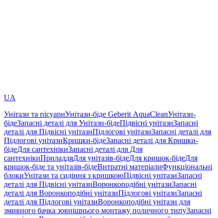
UA
Унітази та пісуари
Унітази-біде Geberit AquaClean
Унітази-
біде
Запасні деталі для Унітази-біде
Підвісні унітази
Запасні
деталі для Підвісні унітази
Підлогові унітази
Запасні деталі для
Підлогові унітази
Кришки-біде
Запасні деталі для Кришки-
біде
Для сантехніки
Запасні деталі для Для
сантехніки
Приладдя
Для унітазів-біде
Для кришок-біде
Для
кришок-біде та унітазів-біде
Витратні матеріали
Функціональні
блоки
Унітази та сидіння з кришкою
Підвісні унітази
Запасні
деталі для Підвісні унітази
Воронкоподібні унітази
Запасні
деталі для Воронкоподібні унітази
Підлогові унітази
Запасні
деталі для Підлогові унітази
Воронкоподібні унітази для
змивного бачка зовнішнього монтажу поличного типу
Запасні