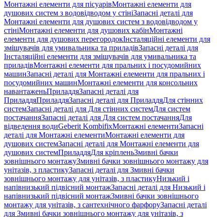
Монтажні елементи для пісуарів
Монтажні елементи для
душових систем з водовідводом у стіні
Запасні деталі для
Монтажні елементи для душових систем з водовідводом у
стіні
Монтажні елементи для душових кабін
Монтажні
елементи для душових перегородок
Інсталяційні елементи для
змішувачів для умивальника та приладів
Запасні деталі для
Інсталяційні елементи для змішувачів для умивальника та
приладів
Монтажні елементи для пральних і посудомийних
машин
Запасні деталі для Монтажні елементи для пральних і
посудомийних машин
Монтажні елементи для консольних
навантажень
Приладдя
Запасні деталі для
Приладдя
Приладдя
Запасні деталі для Приладдя
Для стінних
систем
Запасні деталі для Для стінних систем
Для систем
постачання
Запасні деталі для Для систем постачання
Для
відведення води
Geberit Kombifix
Монтажні елементи
Запасні
деталі для Монтажні елементи
Монтажні елементи для
душових систем
Запасні деталі для Монтажні елементи для
душових систем
Приладдя
Для кріплень
Змивні бачки
зовнішнього монтажу
Змивні бачки зовнішнього монтажу для
унітазів, з пластику
Запасні деталі для Змивні бачки
зовнішнього монтажу для унітазів, з пластику
Низький і
напівнизький підвісний монтаж
Запасні деталі для Низький і
напівнизький підвісний монтаж
Змивні бачки зовнішнього
монтажу для унітазів, з сантехнічного фарфору
Запасні деталі
для Змивні бачки зовнішнього монтажу для унітазів, з