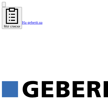
На geberit.ua
Мої списки