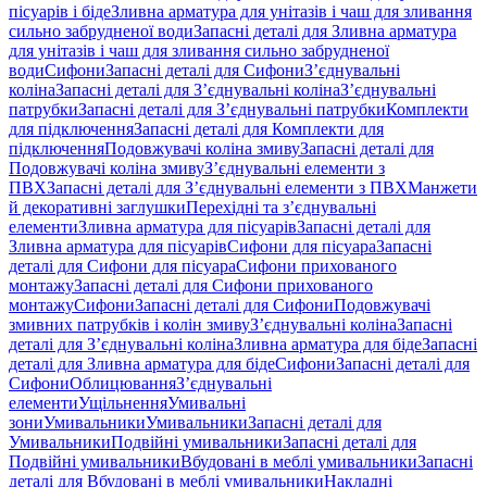
пісуарів і біде
Зливна арматура для унітазів і чаш для зливання
сильно забрудненої води
Запасні деталі для Зливна арматура
для унітазів і чаш для зливання сильно забрудненої
води
Сифони
Запасні деталі для Сифони
З’єднувальні
коліна
Запасні деталі для З’єднувальні коліна
З’єднувальні
патрубки
Запасні деталі для З’єднувальні патрубки
Комплекти
для підключення
Запасні деталі для Комплекти для
підключення
Подовжувачі коліна змиву
Запасні деталі для
Подовжувачі коліна змиву
З’єднувальні елементи з
ПВХ
Запасні деталі для З’єднувальні елементи з ПВХ
Манжети
й декоративні заглушки
Перехідні та з’єднувальні
елементи
Зливна арматура для пісуарів
Запасні деталі для
Зливна арматура для пісуарів
Сифони для пісуара
Запасні
деталі для Сифони для пісуара
Сифони прихованого
монтажу
Запасні деталі для Сифони прихованого
монтажу
Сифони
Запасні деталі для Сифони
Подовжувачі
змивних патрубків і колін змиву
З’єднувальні коліна
Запасні
деталі для З’єднувальні коліна
Зливна арматура для біде
Запасні
деталі для Зливна арматура для біде
Сифони
Запасні деталі для
Сифони
Облицювання
З’єднувальні
елементи
Ущільнення
Умивальні
зони
Умивальники
Умивальники
Запасні деталі для
Умивальники
Подвійні умивальники
Запасні деталі для
Подвійні умивальники
Вбудовані в меблі умивальники
Запасні
деталі для Вбудовані в меблі умивальники
Накладні