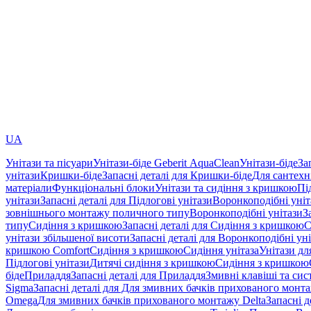
UA
Унітази та пісуари
Унітази-біде Geberit AquaClean
Унітази-біде
За
унітази
Кришки-біде
Запасні деталі для Кришки-біде
Для сантехн
матеріали
Функціональні блоки
Унітази та сидіння з кришкою
Пі
унітази
Запасні деталі для Підлогові унітази
Воронкоподібні уні
зовнішнього монтажу поличного типу
Воронкоподібні унітази
З
типу
Сидіння з кришкою
Запасні деталі для Сидіння з кришкою
С
унітази збільшеної висоти
Запасні деталі для Воронкоподібні ун
кришкою Comfort
Сидіння з кришкою
Сидіння унітаза
Унітази дл
Підлогові унітази
Дитячі сидіння з кришкою
Сидіння з кришкою
біде
Приладдя
Запасні деталі для Приладдя
Змивні клавіші та си
Sigma
Запасні деталі для Для змивних бачків прихованого монт
Omega
Для змивних бачків прихованого монтажу Delta
Запасні 