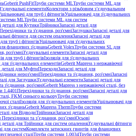
нь
Geberit PushFit
Труби системи ML
Труби системи ML для
 З’єднувальні елементи
Колектори з різьбовим з’єднувальним
Ущільнювачі для труб і фітингів
Ущільнювачі для з'єднувальних
системи ML
Труби системи ML для систем
і деталі для Кутики
Трійники
Запасні деталі для
 Перехідники та з'єднання, роз'ємні
Заглушки
Запасні деталі для
альні фітинги для систем опалення
Запасні деталі для
для труб і фітингів
Ущільнювачі для з'єднувальних
для фланцевих з'єднань
Geberit Volex
Труби системи SL для
я, роз'ємні
З'єднувальні елементи
Запасні деталі для
ія для труб і фітингів
Ізоляція для з'єднувальних
 для з'єднувальних елементів
Geberit Mapress з нержавіючої
і деталі для Муфти
Переходи
Запасні деталі для
ехідники нероз'ємні
Перехідники та з'єднання, роз'ємні
Запасні
талі для Заглушки
З'єднувальні елементи
Запасні деталі для
а з'єднання, роз'ємні
Geberit Mapress з нержавіючої сталі, без
и 1.4401
Перехідники та з'єднання, роз'ємні
Запасні деталі для
 сталі, FKM синього кольору
Труби системи
ючої сталі
Ізоляція для з'єднувальних елементів
Ущільнювачі для
вих з'єднань
Geberit Mapress Therm
Труби системи
еталі для Відводи
Трійники
Запасні деталі для
я Перехідники та з’єднання, роз’ємні
Осьові
і деталі для Трійники для систем опалення
З'єднувальні фітинги
і для систем
Комплекти затискних гвинтів для фланцевих
 вуглецевої сталі
Труби системи 1.0034
Труби системи