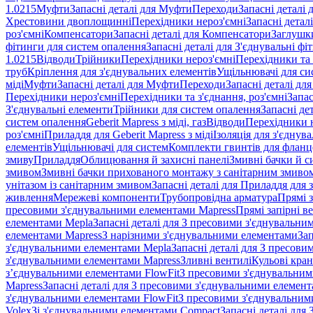
1.0215
Муфти
Запасні деталі для Муфти
Переходи
Запасні деталі
Хрестовини двоплощинні
Перехідники нероз'ємні
Запасні детал
роз'ємні
Компенсатори
Запасні деталі для Компенсатори
Заглушк
фітинги для систем опалення
Запасні деталі для З'єднувальні ф
1.0215
Відводи
Трійники
Перехідники нероз'ємні
Перехідники та 
труб
Кріплення для з'єднувальних елементів
Ущільнювачі для си
міді
Муфти
Запасні деталі для Муфти
Переходи
Запасні деталі дл
Перехідники нероз'ємні
Перехідники та з'єднання, роз'ємні
Запас
З'єднувальні елементи
Трійники для систем опалення
Запасні де
систем опалення
Geberit Mapress з міді, газ
Відводи
Перехідники н
роз'ємні
Приладдя для Geberit Mapress з міді
Ізоляція для з'єднув
елементів
Ущільнювачі для систем
Комплекти гвинтів для фланц
змиву
Приладдя
Облицювання й захисні панелі
Змивні бачки й с
змивом
Змивні бачки прихованого монтажу з санітарним змиво
унітазом із санітарним змивом
Запасні деталі для Приладдя для 
живлення
Мережеві компоненти
Трубопровідна арматура
Прямі з
пресовими з'єднувальними елементами Mapress
Прямі запірні в
елементами Mepla
Запасні деталі для З пресовими з'єднувальн
елементами Mapress
З нарізними з'єднувальними елементами
Зап
з'єднувальними елементами Mepla
Запасні деталі для З пресов
з'єднувальними елементами Mapress
Зливні вентилі
Кульові кра
з’єднувальними елементами FlowFit
З пресовими з'єднувальним
Mapress
Запасні деталі для З пресовими з'єднувальними елемен
з'єднувальними елементами FlowFit
З пресовими з'єднувальним
Volex
Зі з'єднувальними елементами Compact
Запасні деталі для