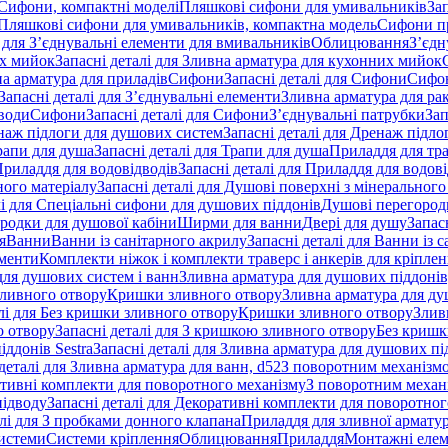
 Сифони, компактні моделі
Пляшкові сифони для умивальників
За
я Пляшкові сифони для умивальників, компактна модель
Сифони п
і для З’єднувальні елементи для вмивальників
Облицювання
З’єдн
их мийок
Запасні деталі для Зливна арматура для кухонних мийок
на арматура для приладів
Сифони
Запасні деталі для Сифони
Сифон
Запасні деталі для З’єднувальні елементи
Зливна арматура для ра
 води
Сифони
Запасні деталі для Сифони
З’єднувальні патрубки
Зап
наж підлоги для душових систем
Запасні деталі для Дренаж підл
рапи для душа
Запасні деталі для Трапи для душа
Приладдя для тра
риладдя для водовідводів
Запасні деталі для Приладдя для водов
ного матеріалу
Запасні деталі для Душові поверхні з мінерального
лі для Спеціальні сифони для душових піддонів
Душові перегород
ородки для душової кабіни
Ширми для ванни
Двері для душу
Запас
я
Ванни
Ванни із санітарного акрилу
Запасні деталі для Ванни із 
ементи
Комплекти ніжок і комплекти траверс і анкерів для кріплен
для душових систем і ванн
Зливна арматура для душових піддонів
зливного отвору
Кришки зливного отвору
Зливна арматура для ду
лі для Без кришки зливного отвору
Кришки зливного отвору
Злив
о отвору
Запасні деталі для З кришкою зливного отвору
Без кришк
ддонів Sestra
Запасні деталі для Зливна арматура для душових під
деталі для Зливна арматура для ванн, d52
З поворотним механізм
ативні комплекти для поворотного механізму
З поворотним механі
підводу
Запасні деталі для Декоративні комплекти для поворотног
алі для З пробками донного клапана
Приладдя для зливної армату
системи
Системи кріплення
Облицювання
Приладдя
Монтажні еле