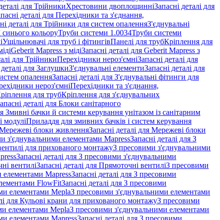
деталі для Трійники
Хрестовини двоплощинні
Запасні деталі для
пасні деталі для Перехідники та з'єднання,
ні деталі для Трійники для систем опалення
З'єднувальні
M синього кольору
Труби системи 1.0034
Труби системи
і
Ущільнювачі для труб і фітингів
Панелі для труб
Кріплення для
міді
Geberit Mapress з міді
Запасні деталі для Geberit Mapress з
талі для Трійники
Перехідники нероз'ємні
Запасні деталі для
 деталі для Заглушки
З'єднувальні елементи
Запасні деталі для
систем опалення
Запасні деталі для З'єднувальні фітинги для
рехідники нероз'ємні
Перехідники та з'єднання,
ріплення для труб
Кріплення для з'єднувальних
апасні деталі для Блоки санітарного
ля Змивні бачки й системи керування унітазом із санітарним
і модулі
Приладдя для змивних бачків і систем керування
Мережеві блоки живлення
Запасні деталі для Мережеві блоки
и з'єднувальними елементами Mapress
Запасні деталі для З
і вентилі для прихованого монтажу
З пресовими з'єднувальними
press
Запасні деталі для З пресовими з'єднувальними
ні вентилі
Запасні деталі для Прямоточні вентилі
З пресовими
и елементами Mapress
Запасні деталі для З пресовими
лементами FlowFit
Запасні деталі для З пресовими
ими елементами Mepla
З пресовими з'єднувальними елементами
алі для Кульові крани для прихованого монтажу
З пресовими
ими елементами Mepla
З пресовими з'єднувальними елементами
ми елементами Mapress
Запасні деталі для З пресовими