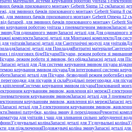
тратні матеріали
Системи керування роботою унітаза з електрон
ивних бачків прихованого монтажу Geberit Sigma 12 см
Запасні де
ежі, для змивних бачків прихованого монтажу Geberit Sigma 8 см
жі, для змивних бачків прихованого монтажу Geberit Omega 12 с
від батарей, для змивних бачків прихованого монтажу Geberit Si
ми керування роботою унітаза з пневматичним змивом
Запасні д
 змиву
Для одинарного змиву
Запасні деталі для Для одинарного 
ажні комплекти
Запасні деталі для Монтажні комплекти
Для сист
 для унітазів
Запасні деталі для Сантехнічні модулі для унітазів
Дл
риладдя
Запасні деталі для Приладдя
Витратні матеріали
Сантехніч
сних і підлогових біде
Пісуари
Пісуари, режим роботи зі змиванням
Пісуари, режим роботи зі змивом, без обідка
Запасні деталі для Пі
у
Запасні деталі для Для системи керування змивом пісуара відк
истемою керування змивом пісуара
Для інтегрованої системи керу
оботи
Запасні деталі для Пісуари, безводний режим роботи
Без кр
 перегородки для пісуарів зі скла
Роздільні перегородки для пісуар
 кріплення
Системи керування змивом пісуара
Прихований монт
 електронним керуванням змивом, живлення від мережі
З електрон
 пневматичним керуванням змивом
Запасні деталі для З пневма
лектронним керуванням змивом, живлення від мережі
Запасні де
й
Запасні деталі для З електронним керуванням змивом, живлення
екти
Змивні патрубки, коліна змиву й перехідники
Ремонтні компл
арматура для унітазів і чаш для зливання сильно забрудненої вод
ифони
З’єднувальні коліна
Запасні деталі для З’єднувальні коліна
З’
екти для підключення
Подовжувачі коліна змиву
Запасні деталі дл