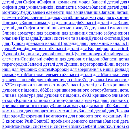
деталі для Сифони
Сифони, компактні моделі
Запасні деталі для
сифони для умивальників, компактна модель
Запасні деталі дл
монтажу
З’єднувальні елементи для вмивальників
Запасні детал
елементи
Ущільнення
Подовжувачі
Зливна арматура для кухонн
Приладдя
Зливна арматура для приладів
Запасні деталі для Злив
деталі для Сифони зовнішнього монтажу
З’єднувальні елементи
Зливна арматура для раковин для зливання сильно забрудненої
клапани
Приладдя
Душові системи та ванни
Душові системи
Дре
для Душові дренажні канали
Приладдя для дренажних каналів
Т
душа
Водовідводи в стіні
Запасні деталі для Водовідводи в стіні
П
Душові піддони та душові поверхні
Душові поверхні з мінераль
елементи
Спеціальні сифони для душових піддонів
Запасні дета
перегородки
Запасні деталі для Душові перегородки
Бічні перег
ніші для душових систем
Коробки для зберігання в ніші
Приладд
прямокутні
Монтажні елементи
Запасні деталі для Монтажні ел
траверс і анкерів для кріплення до стіни
З’єднувальні елементи 
d52
Без кришки зливного отвору
Запасні деталі для Без кришки 
душових піддонів, d62
Без кришки зливного отвору
Запасні дета
Зливна арматура для душових піддонів, d90
З кришкою зливног
отвору
Кришки зливного отвору
Зливна арматура для душових пі
кришки зливного отвору
Зливна арматура для ванн, d52
Запасні 
комплекти для поворотного механізму
Запасні деталі для Декор
підводом
Декоративні комплекти для поворотного механізму й 
З кнопкою PushControl
З пробками донного клапана
Запасні дет
води
Монтажні системи й системи змиву
Geberit Duofix
Стінові 