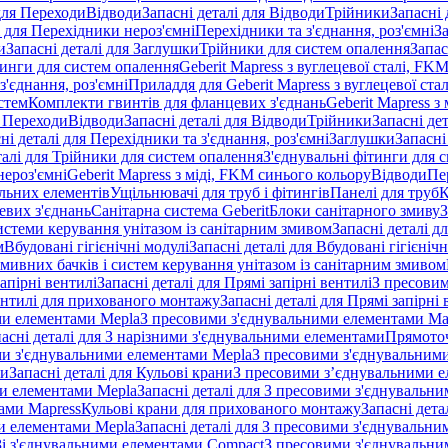
 для Переходи
Відводи
Запасні деталі для Відводи
Трійники
Запасні 
і для Перехідники нероз'ємні
Перехідники та з'єднання, роз'ємні
За
и
Запасні деталі для Заглушки
Трійники для систем опалення
Запас
ітинги для систем опалення
Geberit Mapress з вуглецевої сталі, FK
з'єднання, роз'ємні
Приладдя для Geberit Mapress з вуглецевої стал
стем
Комплекти гвинтів для фланцевих з'єднань
Geberit Mapress з 
я Переходи
Відводи
Запасні деталі для Відводи
Трійники
Запасні де
ні деталі для Перехідники та з'єднання, роз'ємні
Заглушки
Запасні
талі для Трійники для систем опалення
З'єднувальні фітинги для 
ероз'ємні
Geberit Mapress з міді, FKM синього кольору
Відводи
Пе
альних елементів
Ущільнювачі для труб і фітингів
Панелі для труб
К
евих з'єднань
Санітарна система Geberit
Блоки санітарного змиву
З
истеми керування унітазом із санітарним змивом
Запасні деталі д
м
Вбудовані гігієнічні модулі
Запасні деталі для Вбудовані гігієнічн
змивних бачків і систем керування унітазом із санітарним змивом
апірні вентилі
Запасні деталі для Прямі запірні вентилі
З пресовим
ентилі для прихованого монтажу
Запасні деталі для Прямі запірн
ими елементами Mepla
З пресовими з'єднувальними елементами Ma
асні деталі для З нарізними з'єднувальними елементами
Прямоточ
ими з'єднувальними елементами Mepla
З пресовими з'єднувальним
ни
Запасні деталі для Кульові крани
З пресовими з’єднувальними е
и елементами Mepla
Запасні деталі для З пресовими з'єднувальн
тами Mapress
Кульові крани для прихованого монтажу
Запасні дет
и елементами Mepla
Запасні деталі для З пресовими з'єднувальн
 Зі з'єднувальними елементами Compact
З пресовими з'єднувальни