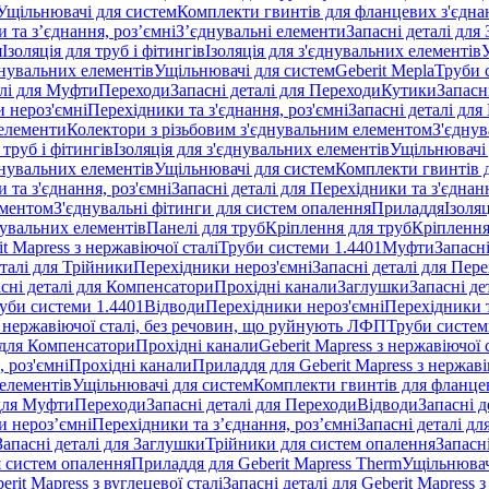
Ущільнювачі для систем
Комплекти гвинтів для фланцевих з'єдна
 та з’єднання, роз’ємні
З’єднувальні елементи
Запасні деталі для
я
Ізоляція для труб і фітингів
Ізоляція для з'єднувальних елементів
днувальних елементів
Ущільнювачі для систем
Geberit Mepla
Труби 
алі для Муфти
Переходи
Запасні деталі для Переходи
Кутики
Запасн
и нероз'ємні
Перехідники та з'єднання, роз'ємні
Запасні деталі для
 елементи
Колектори з різьбовим з'єднувальним елементом
З'єднув
 труб і фітингів
Ізоляція для з'єднувальних елементів
Ущільнювачі 
днувальних елементів
Ущільнювачі для систем
Комплекти гвинтів 
 та з'єднання, роз'ємні
Запасні деталі для Перехідники та з'єднанн
ементом
З'єднувальні фітинги для систем опалення
Приладдя
Ізоляц
нувальних елементів
Панелі для труб
Кріплення для труб
Кріплення
it Mapress з нержавіючої сталі
Труби системи 1.4401
Муфти
Запасн
еталі для Трійники
Перехідники нероз'ємні
Запасні деталі для Пер
сні деталі для Компенсатори
Прохідні канали
Заглушки
Запасні де
уби системи 1.4401
Відводи
Перехідники нероз'ємні
Перехідники т
 з нержавіючої сталі, без речовин, що руйнують ЛФП
Труби систем
і для Компенсатори
Прохідні канали
Geberit Mapress з нержавіючої
 роз'ємні
Прохідні канали
Приладдя для Geberit Mapress з нержаві
 елементів
Ущільнювачі для систем
Комплекти гвинтів для фланце
 для Муфти
Переходи
Запасні деталі для Переходи
Відводи
Запасні д
и нероз’ємні
Перехідники та з’єднання, роз’ємні
Запасні деталі дл
Запасні деталі для Заглушки
Трійники для систем опалення
Запасн
я систем опалення
Приладдя для Geberit Mapress Therm
Ущільнювач
erit Mapress з вуглецевої сталі
Запасні деталі для Geberit Mapress з