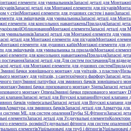
онтажні елементи для умивальників
Запасні деталі для Монтажн
ісуарів
Запасні деталі для Монтажні елементи для пісуарів
Монтаж
ом у стіні
Монтажні елементи для душових систем і ванн
Запасні
ементи для змішувачів для умивальника
Запасні деталі для Монт
ажні елементи для консольних навантажень
Приладдя
Запасні дета
укоізоляції
Облицювання
Монтажні елементи
Запасні деталі для 
ля умивальників
Запасні деталі для Монтажні елементи для умив
асні деталі для Монтажні елементи для пісуарів
Монтажні елемент
Монтажні елементи для душових кабін
Монтажні елементи для д
нти для змішувачів для умивальника та приладів
Монтажні елемент
жні елементи для консольних навантажень
Приладдя
Запасні дет
м постачання
Запасні деталі для Для систем постачання
Для відвед
асні деталі для Монтажні елементи для душових систем
Приладд
я Змивні бачки зовнішнього монтажу для унітазів, з пластику
Низь
ього монтажу для унітазів, з сантехнічного фарфору
Запасні дета
ичного типу
Змивні патрубки для змивних бачків зовнішнього мо
 монтажу
Змивні бачки прихованого монтажу Sigma
Запасні детал
 прихованого монтажу Omega
Змивні бачки прихованого монтажу D
ні клапани
Запасні деталі для Впускні клапани
Впускні клапани д
ивних бачків універсальні
Запасні деталі для Впускні клапани дл
мив
Арматура для змивних бачкiв
Запасні деталі для Арматура для
и системи ML для систем опалення
Трубы SL
Фітинги
Запасні дет
льні елементи
Запасні деталі для З'єднувальні елементи
Колектори 
ого елемента, розміні
З'єднувальні фітинги для систем опалення
З
нувальних елементів
Ущільнювачі для труб і фітингів
Ущільнювачі д