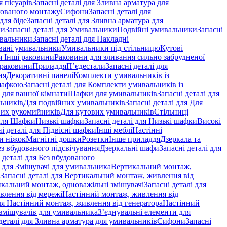
 пісуарів
Запасні деталі для Зливна арматура для
хованого монтажу
Сифони
Запасні деталі для
для біде
Запасні деталі для Зливна арматура для
ки
Запасні деталі для Умивальники
Подвійні умивальники
Запасні
ивальники
Запасні деталі для Накладні
овані умивальники
Умивальники під стільницю
Кутові
ля Інші раковини
Раковини для зливання сильно забрудненої
 раковини
Приладдя
П’єдестали
Запасні деталі для
ня
Декоративні панелі
Комплекти умивальників із
шафкою
Запасні деталі для Комплекти умивальників із
 для ванної кімнати
Шафки для умивальників
Запасні деталі для
льників
Для подвійних умивальників
Запасні деталі для Для
вих рукомийників
Для кутових умивальників
Стільниці
 для Шафки
Низькі шафки
Запасні деталі для Низькі шафки
Високі
і деталі для Підвісні шафки
Інші меблі
Настінні
и ніжок
Магнітні дошки
Розетки
Інше приладдя
Дзеркала та
ез вбудованого підсвічування
Дзеркальні шафи
Запасні деталі для
 деталі для Без вбудованого
і для Змішувачі для умивальника
Вертикальний монтаж,
Запасні деталі для Вертикальний монтаж, живлення від
кальний монтаж, одноважільні змішувачі
Запасні деталі для
влення від мережі
Настінний монтаж, живлення від
для Настінний монтаж, живлення від генератора
Настінний
 змішувачів для умивальника
З’єднувальні елементи для
деталі для Зливна арматура для умивальників
Сифони
Запасні