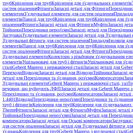
труб
Кріплення для труб
Кріплення для з'єднувальних елементів
систем опалення
Фітинги
Запасні деталі для Фітинги
Перехідники
елементом
З’єднувальні елементи для систем опалення
Приладд
елементів
Панелі для труб
Кріплення для труб
Кріплення для з'є
опалення
Фітинги
Запасні деталі для Фітинги
Муфти
Запасні дет
Трійники
Перехідники нероз'ємні
Запасні деталі для Перехідник
Заглушки
З'єднувальні елементи
Запасні деталі для З'єднувальні
З'єднувальні фітинги для систем опалення
Приладдя
Ізоляція для
елементів
Панелі для труб
Кріплення для труб
Кріплення для з'є
систем опалення
Фітинги
Запасні деталі для Фітинги
Перехідники
З'єднувальні елементи
Колектори з різьбовим з'єднувальним ел
елементів
Ущільнювачі для труб і фітингів
Ущільнювачі для з'єд
сталі
Geberit Mapress з нержавіючої сталі
Запасні деталі для Geber
Переходи
Відводи
Запасні деталі для Відводи
Трійники
Запасні д
деталі для Перехідники та з'єднання, роз'ємні
Компенсатори
Запа
З'єднувальні елементи
Geberit Mapress з нержавіючої сталі, газ
Тр
речовин, що руйнують ЛФП
Запасні деталі для Geberit Mapress
Перехідники та з'єднання, роз'ємні
Компенсатори
Запасні детал
1.4401
Відводи
Перехідники нероз'ємні
Перехідники та з'єднання,
труб і фітингів
Кріплення для труб
Кріплення для з'єднувальних
Therm
Фітинги
Запасні деталі для Фітинги
Муфти
Запасні деталі
Трійники
Перехідники нероз’ємні
Запасні деталі для Перехідник
компенсатори
Запасні деталі для Осьові компенсатори
Заглушки
для систем опалення
Запасні деталі для З'єднувальні фітинги дл
з'єднань
Кріплення для труб
Geberit Mapress з вуглецевої сталі
Geb