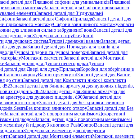
пасні деталі для Пляшкові сифони для умивальників
Пляшкові
рихованого монтажу
Запасні деталі для Сифони прихованого
увальні елементи
Запасні деталі для З’єднувальні
Сифони
Запасні деталі для Сифони
Приладдя
Запасні деталі для
и прихованого монтажу
Сифони зовнішнього монтажу
Запасні
ковин для зливання сильно забрудненої води
Запасні деталі для
асні деталі для З’єднувальні патрубки
Донні
оги для душових систем
Душові дренажні канали
Запасні деталі
пів для душа
Запасні деталі для Приладдя для трапів для
ідводів
Душові піддони та душові поверхні
Запасні деталі для
 матеріалу
Монтажні елементи
Запасні деталі для Монтажні
ки
Запасні деталі для Душові перегородки
Душові
ні деталі для Двері для душу
Приладдя
Коробки для зберігання в
санітарного акрилу
Ванни прямокутні
Запасні деталі для Ванни
ня до стіни
Запасні деталі для Комплекти ніжок і комплекти
, d52
Запасні деталі для Зливна арматура для душових піддонів,
шових піддонів, d62
Запасні деталі для Зливна арматура для
на арматура для душових піддонів, d90
Запасні деталі для
и зливного отвору
Запасні деталі для Без кришки зливного
донів Sestra
Без кришки зливного отвору
Запасні деталі для Без
ом
Запасні деталі для З поворотним механізмом
Декоративні
змом і підводом
Запасні деталі для З поворотним механізмом і
о механізму й підводу
З кнопкою PushControl
Запасні деталі для
ри для ванн
З’єднувальні елементи для підведення
менти
Запасні деталі для Монтажні елементи
Монтажні елементи