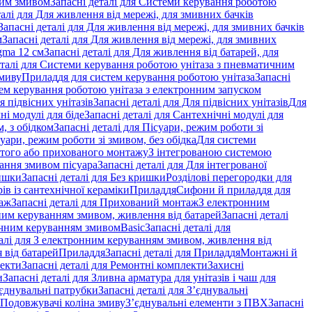
ним змивом
Запасні деталі для Системи керування роботою
талі для Для живлення від мережі, для змивних бачків
Запасні деталі для Для живлення від мережі, для змивних бачків
м
Запасні деталі для Для живлення від мережі, для змивних
gma 12 см
Запасні деталі для Для живлення від батарей, для
еталі для Системи керування роботою унітаза з пневматичним
змиву
Приладдя для систем керування роботою унітаза
Запасні
ем керування роботою унітаза з електронним запуском
я підвісних унітазів
Запасні деталі для Для підвісних унітазів
Для
ні модулі для біде
Запасні деталі для Сантехнічні модулі для
, з обідком
Запасні деталі для Пісуари, режим роботи зі
суари, режим роботи зі змивом, без обідка
Для системи
ритого або прихованого монтажу
З інтегрованою системою
вання змивом пісуара
Запасні деталі для Для інтегрованої
ишки
Запасні деталі для Без кришки
Розділові перегородки для
ів із сантехнічної кераміки
Приладдя
Сифони й приладдя для
аж
Запасні деталі для Прихований монтаж
З електронним
ним керуванням змивом, живлення від батарей
Запасні деталі
тичним керуванням змивом
Basic
Запасні деталі для
талі для З електронним керуванням змивом, живлення від
 від батарей
Приладдя
Запасні деталі для Приладдя
Монтажні й
екти
Запасні деталі для Ремонтні комплекти
Захисні
и
Запасні деталі для Зливна арматура для унітазів і чаш для
єднувальні патрубки
Запасні деталі для З’єднувальні
я Подовжувачі коліна змиву
З’єднувальні елементи з ПВХ
Запасні