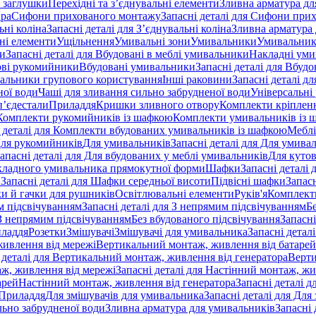
 заглушки
Перехідні та з’єднувальні елементи
Зливна арматура для
ара
Сифони прихованого монтажу
Запасні деталі для Сифони при
ьні коліна
Запасні деталі для З’єднувальні коліна
Зливна арматура 
ні елементи
Ущільнення
Умивальні зони
Умивальники
Умивальни
ки
Запасні деталі для Вбудовані в меблі умивальники
Накладні ум
ові рукомийники
Вбудовані умивальники
Запасні деталі для Вбуд
альники групового користування
Інші раковини
Запасні деталі д
ної води
Чаші для зливання сильно забрудненої води
Універсальні
п’єдестали
Приладдя
Кришки зливного отвору
Комплекти кріплен
я Комплекти рукомийників із шафкою
Комплекти умивальників із 
 деталі для Комплекти вбудованих умивальників із шафкою
Меблі
 Для рукомийників
Для умивальників
Запасні деталі для Для умива
апасні деталі для Для вбудованих у меблі умивальників
Для куто
кладного умивальника прямокутної форми
Шафки
Запасні деталі
и
Запасні деталі для Шафки середньої висоти
Підвісні шафки
Запасн
и й гачки для рушників
Освітлювальні елементи
Руків'я
Комплект
м підсвічуванням
Запасні деталі для З непрямим підсвічуванням
Б
 З непрямим підсвічуванням
Без вбудованого підсвічування
Запасні
иладдя
Розетки
Змішувачі
Змішувачі для умивальника
Запасні детал
живлення від мережі
Вертикальний монтаж, живлення від батарей
 деталі для Вертикальний монтаж, живлення від генератора
Верти
ж, живлення від мережі
Запасні деталі для Настінний монтаж, жи
арей
Настінний монтаж, живлення від генератора
Запасні деталі 
 Приладдя
Для змішувачів для умивальника
Запасні деталі для Для
льно забрудненої води
Зливна арматура для умивальників
Запасні 