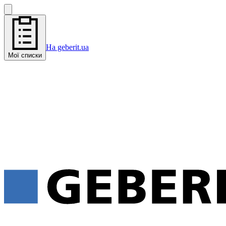
На geberit.ua
Мої списки