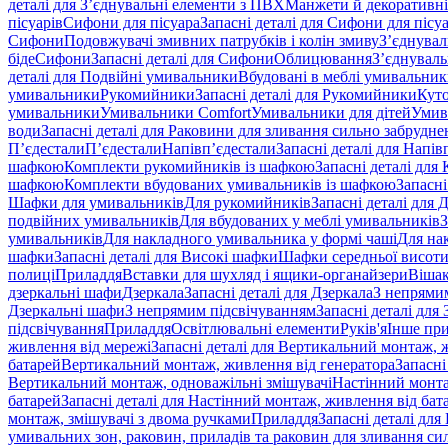
деталі для З’єднувальні елементи з ПВХ
Манжети й декоративні
пісуарів
Сифони для пісуара
Запасні деталі для Сифони для пісу
Сифони
Подовжувачі змивних патрубків і колін змиву
З’єднувал
біде
Сифони
Запасні деталі для Сифони
Облицювання
З’єднуваль
деталі для Подвійні умивальники
Вбудовані в меблі умивальни
умивальники
Рукомийники
Запасні деталі для Рукомийники
Кут
умивальники
Умивальники Comfort
Умивальники для дітей
Умив
води
Запасні деталі для Раковини для зливання сильно забрудне
П’єдестали
П’єдестали
Напівп’єдестали
Запасні деталі для Напів
шафкою
Комплекти рукомийників із шафкою
Запасні деталі дл
шафкою
Комплекти вбудованих умивальників із шафкою
Запасні
Шафки для умивальників
Для рукомийників
Запасні деталі для
подвійних умивальників
Для вбудованих у меблі умивальників
З
умивальників
Для накладного умивальника у формі чаші
Для на
шафки
Запасні деталі для Високі шафки
Шафки середньої висот
полиці
Приладдя
Вставки для шухляд і ящики-органайзери
Вішак
дзеркальні шафи
Дзеркала
Запасні деталі для Дзеркала
З непрями
Дзеркальні шафи
З непрямим підсвічуванням
Запасні деталі для
підсвічування
Приладдя
Освітлювальні елементи
Руків'я
Інше пр
живлення від мережі
Запасні деталі для Вертикальний монтаж, 
батарей
Вертикальний монтаж, живлення від генератора
Запасні
Вертикальний монтаж, одноважільні змішувачі
Настінний монта
батарей
Запасні деталі для Настінний монтаж, живлення від бат
монтаж, змішувачі з двома ручками
Приладдя
Запасні деталі для
умивальних зон, раковин, приладів та раковин для зливання си