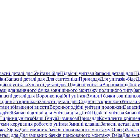
пасні деталі для Унітази-біде
Підвісні унітази
Запасні деталі для Пі
іки
Запасні деталі для Для сантехніки
Приладдя
Для унітазів-біде
Д
двісні унітази
Запасні деталі для Підвісні унітази
Воронкоподібні у
тази для змивного бачка зовнішнього монтажу поличного типу
За
апасні деталі для Воронкоподібні унітази
Змивні бачки зовнішньог
идіння з кришкою
Запасні деталі для Сидіння з кришкою
Унітази 
ітази збільшеної висоти
Воронкоподібні унітази подовжені
Запасні
я дітей
Запасні деталі для Унітази для дітей
Підвісні унітази
Запасні
Сидіння унітаза
Чаші Генуя
Зі змивом
Приладдя
Комплекти кріпле
стеми керування роботою унітаза
Змивні клавіші
Запасні деталі для
ажу Sigma
Для змивних бачків прихованого монтажу Omega
Запасн
деталі для Для змивних бачків прихованого монтажу Delta
Для зми