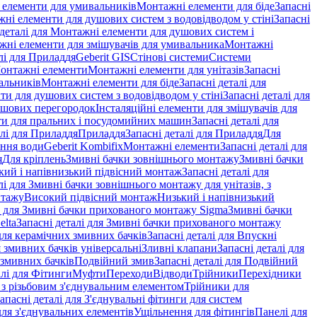
і елементи для умивальників
Монтажні елементи для біде
Запасні
ні елементи для душових систем з водовідводом у стіні
Запасні
 деталі для Монтажні елементи для душових систем і
ажні елементи для змішувачів для умивальника
Монтажні
лі для Приладдя
Geberit GIS
Стінові системи
Системи
Монтажні елементи
Монтажні елементи для унітазів
Запасні
альників
Монтажні елементи для біде
Запасні деталі для
и для душових систем з водовідводом у стіні
Запасні деталі для
ушових перегородок
Інсталяційні елементи для змішувачів для
и для пральних і посудомийних машин
Запасні деталі для
алі для Приладдя
Приладдя
Запасні деталі для Приладдя
Для
ення води
Geberit Kombifix
Монтажні елементи
Запасні деталі для
я
Для кріплень
Змивні бачки зовнішнього монтажу
Змивні бачки
кий і напівнизький підвісний монтаж
Запасні деталі для
лі для Змивні бачки зовнішнього монтажу для унітазів, з
нтажу
Високий підвісний монтаж
Низький і напівнизький
і для Змивні бачки прихованого монтажу Sigma
Змивні бачки
elta
Запасні деталі для Змивні бачки прихованого монтажу
ля керамічних змивних бачків
Запасні деталі для Впускні
я змивних бачків універсальні
Зливні клапани
Запасні деталі для
 змивних бачкiв
Подвійний змив
Запасні деталі для Подвійний
алі для Фітинги
Муфти
Переходи
Відводи
Трійники
Перехідники
з різьбовим з'єднувальним елементом
Трійники для
апасні деталі для З'єднувальні фітинги для систем
ля з'єднувальних елементів
Ущільнення для фітингів
Панелі для