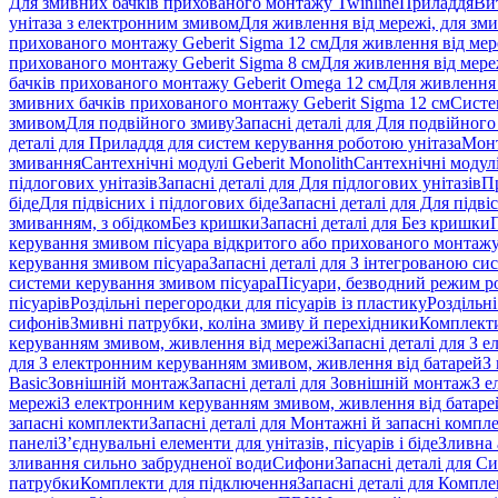
Для змивних бачків прихованого монтажу Twinline
Приладдя
Ви
унітаза з електронним змивом
Для живлення від мережі, для зм
прихованого монтажу Geberit Sigma 12 см
Для живлення від мер
прихованого монтажу Geberit Sigma 8 см
Для живлення від мере
бачків прихованого монтажу Geberit Omega 12 см
Для живлення 
змивних бачків прихованого монтажу Geberit Sigma 12 см
Систе
змивом
Для подвійного змиву
Запасні деталі для Для подвійного
деталі для Приладдя для систем керування роботою унітаза
Монт
змивання
Сантехнічні модулі Geberit Monolith
Сантехнічні модулі
підлогових унітазів
Запасні деталі для Для підлогових унітазів
П
біде
Для підвісних і підлогових біде
Запасні деталі для Для підві
змиванням, з обідком
Без кришки
Запасні деталі для Без кришки
керування змивом пісуара відкритого або прихованого монтаж
керування змивом пісуара
Запасні деталі для З інтегрованою с
системи керування змивом пісуара
Пісуари, безводний режим р
пісуарів
Роздільні перегородки для пісуарів із пластику
Роздільні
сифонів
Змивні патрубки, коліна змиву й перехідники
Комплекти
керуванням змивом, живлення від мережі
Запасні деталі для З
для З електронним керуванням змивом, живлення від батарей
З
Basic
Зовнішній монтаж
Запасні деталі для Зовнішній монтаж
З е
мережі
З електронним керуванням змивом, живлення від батаре
запасні комплекти
Запасні деталі для Монтажні й запасні компл
панелі
З’єднувальні елементи для унітазів, пісуарів і біде
Зливна 
зливання сильно забрудненої води
Сифони
Запасні деталі для С
патрубки
Комплекти для підключення
Запасні деталі для Компл