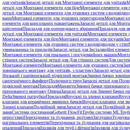
для унітазів
Запасні деталі для Монтажні елементи для унітазів
М
деталі для Монтажні елементи для біде
Монтажні елементи для п
деталі для Монтажні елементи для душових систем з водовідвод
ванн
Монтажні елементи для душових перегородок
Монтажні ел
елементи для консольних навантажень
Запасні деталі для Монт
кріплення
Приладдя для попереднього збирання
Приладдя для зв
деталі для Монтажні елементи для унітазів
Монтажні елементи д
Монтажні елементи для біде
Монтажні елементи для пісуарів
Зап
Монтажні елементи для душових систем з водовідводом у стіні
умивальника та приладів
Запасні деталі для Інсталяційні елеме
Монтажні елементи для пральних і посудомийних машин
Монта
стінних систем
Запасні деталі для Для стінних систем
Для систе
Монтажні елементи
Монтажні елементи для душових систем
Зап
зовнішнього монтажу для унітазів, з пластику
Запасні деталі дл
Низький і напівнизький підвісний монтаж
Змивні бачки зовнішн
сантехнічного фарфору
Поличного типу
Запасні деталі для Пол
підвісний монтаж
Приладдя
Манжети
Змивні бачки прихованого
прихованого монтажу Omega
Запасні деталі для Змивні бачки
Delta
Змивні патрубки
Приладдя
Впускні та зливні клапани
Впуск
клапани для керамічних змивних бачків
Впускні клапани для зм
Зливні клапани
Подвійний змив
Запасні деталі для Подвійний з
змив
Системи постачання
Geberit FlowFit
Труби системи ML
Труб
нероз’ємні
Перехідники та з'єднання, роз'ємні
Заглушки
З'єднува
нагрівальних елементів
Перехідники та з'єднання для нагрівальн
опалення
Приладдя
Ізоляція для труб і фітингів
Ізоляція для з'єд