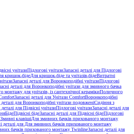
двісні унітази
Підлогові унітази
Запасні деталі для Підлогові
ля кришок-біде
Для кришок-біде та унітазів-біде
Витратні
нітази
Запасні деталі для Воронкоподібні унітази
Підлогові
пасні деталі для Воронкоподібні унітази для змивного бачка
о монтажу для унітазів, із сантехнічної кераміки
Поличного
Comfort
Запасні деталі для Унітази Comfort
Воронкоподібні
 деталі для Воронкоподібні унітази подовжені
Сидіння з
 деталі для Підвісні унітази
Підлогові унітази
Запасні деталі для
ння
Біде
Підвісні біде
Запасні деталі для Підвісні біде
Підлогові
 Змивні клавіші
Для змивних бачків прихованого монтажу
і деталі для Для змивних бачків прихованого монтажу
вних бачків прихованого монтажу Twinline
Запасні деталі для