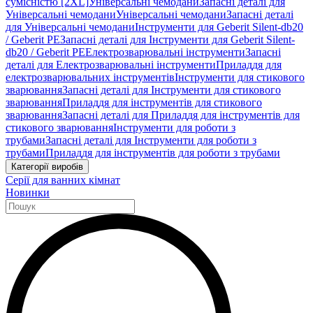
сумісністю [2XL]
Універсальні чемодани
Запасні деталі для
Універсальні чемодани
Універсальні чемодани
Запасні деталі
для Універсальні чемодани
Інструменти для Geberit Silent-db20
/ Geberit PE
Запасні деталі для Інструменти для Geberit Silent-
db20 / Geberit PE
Електрозварювальні інструменти
Запасні
деталі для Електрозварювальні інструменти
Приладдя для
електрозварювальних інструментів
Інструменти для стикового
зварювання
Запасні деталі для Інструменти для стикового
зварювання
Приладдя для інструментів для стикового
зварювання
Запасні деталі для Приладдя для інструментів для
стикового зварювання
Інструменти для роботи з
трубами
Запасні деталі для Інструменти для роботи з
трубами
Приладдя для інструментів для роботи з трубами
Категорії виробів
Серії для ванних кімнат
Новинки