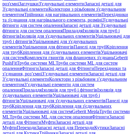
роз'ємні
Заглушки
З'єднувальні елементи
Запасні деталі для
З'єднувальні елементи
Колектори з різьбовим з'єднувальним
елементом
Трійники для нагрівальних елементів
Перехідники
та з'єднання для нагрівального елемента, розміні
З'єднувальні
фітинги для систем опалення
Запасні деталі для З'єднувальні
фітинги для систем опалення
Приладдя
Ізоляція для труб і
фітингів
Ізоляція для з'єднувальних елементів
Ущільнювачі для
труб і фітингів
Ущільнювачі для з'єднувальних
елементів
Ущільнення для фітингів
Панелі для труб
Кріплення
для труб
Кріплення для з'єднувальних елементів
Ущільнювачі
для систем
Комплекти гвинтів для фланцевих з'єднань
Geberit
PushFit
Труби системи ML
Труби системи ML для систем
опалення
Фітинги
Запасні деталі для Фітинги
Перехідники та
з’єднання, роз’ємні
З’єднувальні елементи
Запасні деталі для
З’єднувальні елементи
Колектори з різьбовим з’єднувальним
елементом
З’єднувальні елементи для систем
опалення
Приладдя
Ізоляція для труб і фітингів
Ізоляція для
з'єднувальних елементів
Ущільнювачі для труб і
фітингів
Ущільнювачі для з'єднувальних елементів
Панелі для
труб
Кріплення для труб
Кріплення для з'єднувальних
елементів
Ущільнювачі для систем
Geberit Mepla
Труби системи
ML
Труби системи ML для систем опалення
Фітинги
Запасні
деталі для Фітинги
Муфти
Запасні деталі для
Муфти
Переходи
Запасні деталі для Переходи
Кутики
Запасні
деталі для Кутики
Трійники
Запасні деталі для