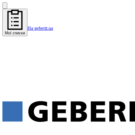
На geberit.ua
Мої списки