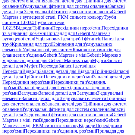
для систем опалення
Запасні деталі для Трійники для систем
опалення
З'єднувальні фітинги для систем опалення
Запасні
деталі для З'єднувальні фітинги для систем опалення
Geberit
Mapress з вуглецевої сталі, FKM синього кольору
Труби
системи 1.0034
Труби системи
1.0215
Відводи
Трійники
Перехідники нероз'ємні
Перехідники
та з'єднання, роз'ємні
Приладдя для Geberit Mapress з
вуглецевої сталі
Ущільнювачі для труб і фітингів
Панелі для
труб
Кріплення для труб
Кріплення для з'єднувальних
елементів
Ущільнювачі для систем
Комплекти гвинтів для
фланцевих з'єднань
Geberit Mapress з міді
Geberit Mapress з
міді
Запасні деталі для Geberit Mapress з міді
Муфти
Запасні
деталі для Муфти
Переходи
Запасні деталі для
Переходи
Відводи
Запасні деталі для Відводи
Трійники
Запасні
деталі для Трійники
Перехідники нероз'ємні
Запасні деталі для
Перехідники нероз'ємні
Перехідники та з'єднання,
роз'ємні
Запасні деталі для Перехідники та з'єднання,
роз'ємні
Заглушки
Запасні деталі для Заглушки
З'єднувальні
елементи
Запасні деталі для З'єднувальні елементи
Трійники
для систем опалення
Запасні деталі для Трійники для систем
опалення
З'єднувальні фітинги для систем опалення
Запасні
деталі для З'єднувальні фітинги для систем опалення
Geberit
Mapress з міді, газ
Відводи
Перехідники нероз'ємні
Geberit
Mapress з міді, FKM синього кольору
Відводи
Перехідники
нероз'ємні
Перехідники та з'єднання, роз'ємні
Приладдя для