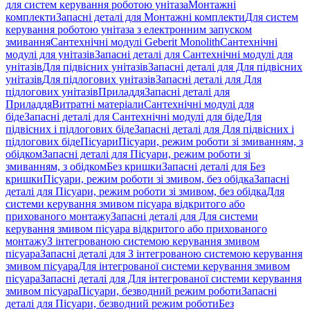
для систем керування роботою унітаза
Монтажні
комплекти
Запасні деталі для Монтажні комплекти
Для систем
керування роботою унітаза з електронним запуском
змивання
Сантехнічні модулі Geberit Monolith
Сантехнічні
модулі для унітазів
Запасні деталі для Сантехнічні модулі для
унітазів
Для підвісних унітазів
Запасні деталі для Для підвісних
унітазів
Для підлогових унітазів
Запасні деталі для Для
підлогових унітазів
Приладдя
Запасні деталі для
Приладдя
Витратні матеріали
Сантехнічні модулі для
біде
Запасні деталі для Сантехнічні модулі для біде
Для
підвісних і підлогових біде
Запасні деталі для Для підвісних і
підлогових біде
Пісуари
Пісуари, режим роботи зі змиванням, з
обідком
Запасні деталі для Пісуари, режим роботи зі
змиванням, з обідком
Без кришки
Запасні деталі для Без
кришки
Пісуари, режим роботи зі змивом, без обідка
Запасні
деталі для Пісуари, режим роботи зі змивом, без обідка
Для
системи керування змивом пісуара відкритого або
прихованого монтажу
Запасні деталі для Для системи
керування змивом пісуара відкритого або прихованого
монтажу
З інтегрованою системою керування змивом
пісуара
Запасні деталі для З інтегрованою системою керування
змивом пісуара
Для інтегрованої системи керування змивом
пісуара
Запасні деталі для Для інтегрованої системи керування
змивом пісуара
Пісуари, безводний режим роботи
Запасні
деталі для Пісуари, безводний режим роботи
Без