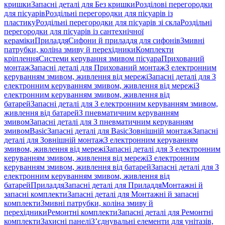
кришки
Запасні деталі для Без кришки
Розділові перегородки
для пісуарів
Роздільні перегородки для пісуарів із
пластику
Роздільні перегородки для пісуарів зі скла
Роздільні
перегородки для пісуарів із сантехнічної
кераміки
Приладдя
Сифони й приладдя для сифонів
Змивні
патрубки, коліна змиву й перехідники
Комплекти
кріплення
Системи керування змивом пісуара
Прихований
монтаж
Запасні деталі для Прихований монтаж
З електронним
керуванням змивом, живлення від мережі
Запасні деталі для З
електронним керуванням змивом, живлення від мережі
З
електронним керуванням змивом, живлення від
батарей
Запасні деталі для З електронним керуванням змивом,
живлення від батарей
З пневматичним керуванням
змивом
Запасні деталі для З пневматичним керуванням
змивом
Basic
Запасні деталі для Basic
Зовнішній монтаж
Запасні
деталі для Зовнішній монтаж
З електронним керуванням
змивом, живлення від мережі
Запасні деталі для З електронним
керуванням змивом, живлення від мережі
З електронним
керуванням змивом, живлення від батарей
Запасні деталі для З
електронним керуванням змивом, живлення від
батарей
Приладдя
Запасні деталі для Приладдя
Монтажні й
запасні комплекти
Запасні деталі для Монтажні й запасні
комплекти
Змивні патрубки, коліна змиву й
перехідники
Ремонтні комплекти
Запасні деталі для Ремонтні
комплекти
Захисні панелі
З’єднувальні елементи для унітазів,