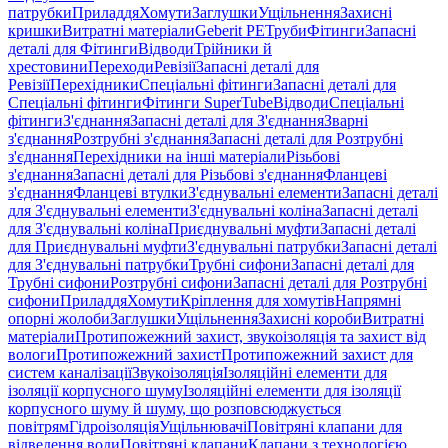
патрубки
Приладдя
Хомути
Заглушки
Ущільнення
Захисні
кришки
Витратні матеріали
Geberit PE
Труби
Фітинги
Запасні
деталі для Фітинги
Відводи
Трійники й
хрестовини
Переходи
Ревізії
Запасні деталі для
Ревізії
Перехідники
Спеціальні фітинги
Запасні деталі для
Спеціальні фітинги
Фітинги SuperTube
Відводи
Спеціальні
фітинги
З'єднання
Запасні деталі для З'єднання
Зварні
з'єднання
Розтрубні з'єднання
Запасні деталі для Розтрубні
з'єднання
Перехідники на інші матеріали
Різьбові
з'єднання
Запасні деталі для Різьбові з'єднання
Фланцеві
з'єднання
Фланцеві втулки
З'єднувальні елементи
Запасні деталі
для З'єднувальні елементи
З'єднувальні коліна
Запасні деталі
для З'єднувальні коліна
Приєднувальні муфти
Запасні деталі
для Приєднувальні муфти
З'єднувальні патрубки
Запасні деталі
для З'єднувальні патрубки
Трубні сифони
Запасні деталі для
Трубні сифони
Розтрубні сифони
Запасні деталі для Розтрубні
сифони
Приладдя
Хомути
Кріплення для хомутів
Напрямні
опорні жолоби
Заглушки
Ущільнення
Захисні короби
Витратні
матеріали
Протипожежний захист, звукоізоляція та захист від
вологи
Протипожежний захист
Протипожежний захист для
систем каналізації
Звукоізоляція
Ізоляційні елементи для
ізоляції корпусного шуму
Ізоляційні елементи для ізоляції
корпусного шуму й шуму, що розповсюджується
повітрям
Гідроізоляція
Ущільнювачі
Повітряні клапани для
відведення води
Повітряні клапани
Клапани з технологією