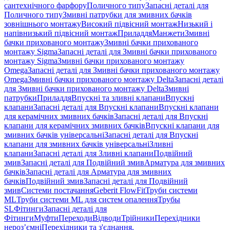
сантехнічного фарфору
Поличного типу
Запасні деталі для
Поличного типу
Змивні патрубки для змивних бачків
зовнішнього монтажу
Високий підвісний монтаж
Низький і
напівнизький підвісний монтаж
Приладдя
Манжети
Змивні
бачки прихованого монтажу
Змивні бачки прихованого
монтажу Sigma
Запасні деталі для Змивні бачки прихованого
монтажу Sigma
Змивні бачки прихованого монтажу
Omega
Запасні деталі для Змивні бачки прихованого монтажу
Omega
Змивні бачки прихованого монтажу Delta
Запасні деталі
для Змивні бачки прихованого монтажу Delta
Змивні
патрубки
Приладдя
Впускні та зливні клапани
Впускні
клапани
Запасні деталі для Впускні клапани
Впускні клапани
для керамічних змивних бачків
Запасні деталі для Впускні
клапани для керамічних змивних бачків
Впускні клапани для
змивних бачків універсальні
Запасні деталі для Впускні
клапани для змивних бачків універсальні
Зливні
клапани
Запасні деталі для Зливні клапани
Подвійний
змив
Запасні деталі для Подвійний змив
Арматура для змивних
бачкiв
Запасні деталі для Арматура для змивних
бачкiв
Подвійний змив
Запасні деталі для Подвійний
змив
Системи постачання
Geberit FlowFit
Труби системи
ML
Труби системи ML для систем опалення
Трубы
SL
Фітинги
Запасні деталі для
Фітинги
Муфти
Переходи
Відводи
Трійники
Перехідники
нероз’ємні
Перехідники та з'єднання,