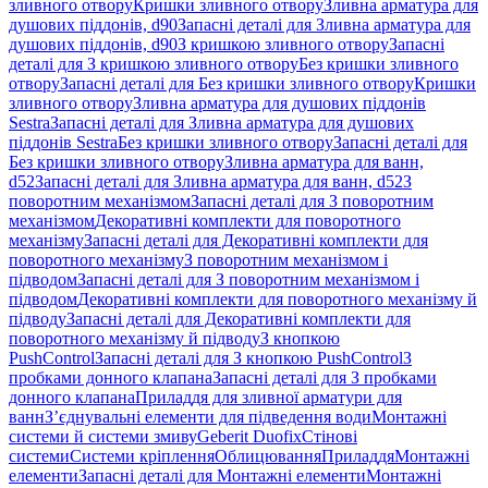
зливного отвору
Кришки зливного отвору
Зливна арматура для
душових піддонів, d90
Запасні деталі для Зливна арматура для
душових піддонів, d90
З кришкою зливного отвору
Запасні
деталі для З кришкою зливного отвору
Без кришки зливного
отвору
Запасні деталі для Без кришки зливного отвору
Кришки
зливного отвору
Зливна арматура для душових піддонів
Sestra
Запасні деталі для Зливна арматура для душових
піддонів Sestra
Без кришки зливного отвору
Запасні деталі для
Без кришки зливного отвору
Зливна арматура для ванн,
d52
Запасні деталі для Зливна арматура для ванн, d52
З
поворотним механізмом
Запасні деталі для З поворотним
механізмом
Декоративні комплекти для поворотного
механізму
Запасні деталі для Декоративні комплекти для
поворотного механізму
З поворотним механізмом і
підводом
Запасні деталі для З поворотним механізмом і
підводом
Декоративні комплекти для поворотного механізму й
підводу
Запасні деталі для Декоративні комплекти для
поворотного механізму й підводу
З кнопкою
PushControl
Запасні деталі для З кнопкою PushControl
З
пробками донного клапана
Запасні деталі для З пробками
донного клапана
Приладдя для зливної арматури для
ванн
З’єднувальні елементи для підведення води
Монтажні
системи й системи змиву
Geberit Duofix
Стінові
системи
Системи кріплення
Облицювання
Приладдя
Монтажні
елементи
Запасні деталі для Монтажні елементи
Монтажні