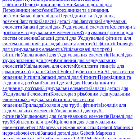
Трійники
Перехідники нероз'ємні
Запасні деталі для
Перехідники нероз'ємні
Перехідники та з'єднання,
роз'ємні
Запасні деталі для Перехідники та з'єднання,
роз'ємні
Заглушки
Запасні деталі для Заглушки
З'єднувальні
елементи
Запасні деталі для З'єднувальні елементи
Колектори з
різьбовим з'єднувальним елементом
З'єднувальні фітинги для
систем опалення
Запасні деталі для З'єднувальні фітинги для
систем опалення
Приладдя
Ізоляція для труб і фітингів
Ізоляція
для з'єднувальних елементів
Ущільнювачі для труб і
фітингів
Ущільнювачі для з'єднувальних елементів
Панелі для
труб
Кріплення для труб
Кріплення для з'єднувальних
елементів
Ущільнювачі для систем
Комплекти гвинтів для
фланцевих з'єднань
Geberit Volex
Труби системи SL для систем
опалення
Фітинги
Запасні деталі для Фітинги
Перехідники та
з'єднання, роз'ємні
Запасні деталі для Перехідники та
з'єднання, роз'ємні
З'єднувальні елементи
Запасні деталі для
З'єднувальні елементи
Колектори з різьбовим з'єднувальним
елементом
З'єднувальні фітинги для систем
опалення
Приладдя
Ізоляція для труб і фітингів
Ізоляція для
з'єднувальних елементів
Ущільнювачі для труб і
фітингів
Ущільнювачі для з'єднувальних елементів
Панелі для
труб
Кріплення для труб
Кріплення для з'єднувальних
елементів
Geberit Mapress з нержавіючої сталі
Geberit Mapress з
нержавіючої сталі
Запасні деталі для Geberit Mapress з
нержавіючої сталі
Труби системи 1.4401
Муфти
Запасні деталі