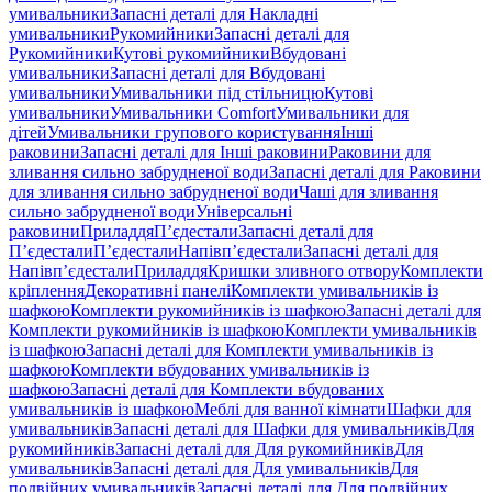
умивальники
Запасні деталі для Накладні
умивальники
Рукомийники
Запасні деталі для
Рукомийники
Кутові рукомийники
Вбудовані
умивальники
Запасні деталі для Вбудовані
умивальники
Умивальники під стільницю
Кутові
умивальники
Умивальники Comfort
Умивальники для
дітей
Умивальники групового користування
Інші
раковини
Запасні деталі для Інші раковини
Раковини для
зливання сильно забрудненої води
Запасні деталі для Раковини
для зливання сильно забрудненої води
Чаші для зливання
сильно забрудненої води
Універсальні
раковини
Приладдя
П’єдестали
Запасні деталі для
П’єдестали
П’єдестали
Напівп’єдестали
Запасні деталі для
Напівп’єдестали
Приладдя
Кришки зливного отвору
Комплекти
кріплення
Декоративні панелі
Комплекти умивальників із
шафкою
Комплекти рукомийників із шафкою
Запасні деталі для
Комплекти рукомийників із шафкою
Комплекти умивальників
із шафкою
Запасні деталі для Комплекти умивальників із
шафкою
Комплекти вбудованих умивальників із
шафкою
Запасні деталі для Комплекти вбудованих
умивальників із шафкою
Меблі для ванної кімнати
Шафки для
умивальників
Запасні деталі для Шафки для умивальників
Для
рукомийників
Запасні деталі для Для рукомийників
Для
умивальників
Запасні деталі для Для умивальників
Для
подвійних умивальників
Запасні деталі для Для подвійних