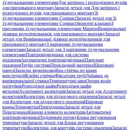
з'єднувальними елементами
Для запірних і розподільчих вузлів
для прихованого монтажу
Запасні деталі для Для запірних і
розподільчих вузлів для прихованого монтажу
Зі
з'єднувальними елементами Compact
Запасні деталі для Зі
з'єднувальними елементами Compact
Зворотні клапани
З
пресовими з'єднувальними елементами Mapress
Вимірювальні
ділянки водолічильників для прихованого монтажу
Запасні
деталі для Вимірювальні ділянки водолічильників для
прихованого монтажу
З нарізними з'єднувальними
елементами
Запасні деталі для З нарізними з'єднувальними
елементами
Повітровідвідники для системи
опалення
Автоматичні повітровідвідники
Панельне
опалення
Труби системи
Прокладний матеріал
Шиповані
панелі
Захисна звукоізоляційна стрічка по краях
конструкції
Клейкі стрічки
Фіксатори труб
Добавки до
вирівнювальної стяжки
Температурні шви
Опори колін
патрубків
Розподільчі шафи
Розподільчі шафи
металеві
Асортимент колекторів
Запасні деталі для Асортимент
колекторів
Колектори для підлогового опалення
Запасні деталі
для Колектори для підлогового опалення
Шаровые
краны
Термометри
Перехідники
Запасні деталі для
Перехідники
Кінцеві елементи колекторів
Автоматичні
повітровідвідники
Поділювачі потоку
Блоки регулювання
температури
Запасні деталі для Блоки регулювання
температури
Колектори для контурів системи опалення
Запасні