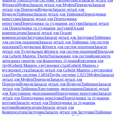
Mapress Therm
Труби системи Therm
Фітинги
Запасні деталі для
Фітинги
Муфти
Запасні деталі для Муфти
Переходи
Запасні
деталі для Переходи
Відводи
Запасні деталі для
Відводи
Трійники
Запасні деталі для Трійники
Перехідники
нероз’ємні
Запасні деталі для Перехідники
нероз’ємні
Перехідники та з’єднання, роз’ємні
Запасні деталі
для Перехідники та з’єднання, роз’ємні
Осьові
компенсатори
Запасні деталі для Осьові
компенсатори
Заглушки
Запасні деталі для Заглушки
Трійники
для систем опалення
Запасні деталі для Трійники для систем
опалення
З'єднувальні фітинги для систем опалення
Запасні
деталі для З'єднувальні фітинги для систем опалення
Приладдя
для Geberit Mapress Therm
Ущільнювачі для систем
Комплекти
затискних гвинтів для фланцевих з'єднань
Кріплення для
труб
Geberit Mapress з вуглецевої сталі
Geberit Mapress з
вуглецевої сталі
Запасні деталі для Geberit Mapress з вуглецевої
сталі
Труби системи 1.0034
Труби системи 1.0215
Муфти
Запасні
деталі для Муфти
Переходи
Запасні деталі для
Переходи
Відводи
Запасні деталі для Відводи
Трійники
Запасні
деталі для Трійники
Хрестовини двоплощинні
Запасні деталі
для Хрестовини двоплощинні
Перехідники нероз'ємні
Запасні
деталі для Перехідники нероз'ємні
Перехідники та з'єднання,
роз'ємні
Запасні деталі для Перехідники та з'єднання,
роз'ємні
Компенсатори
Запасні деталі для
Компенсатори
Заглушки
Запасні деталі для Заглушки
Трійники