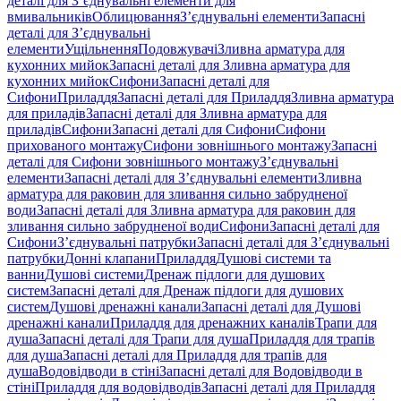
деталі для З’єднувальні елементи для
вмивальників
Облицювання
З’єднувальні елементи
Запасні
деталі для З’єднувальні
елементи
Ущільнення
Подовжувачі
Зливна арматура для
кухонних мийок
Запасні деталі для Зливна арматура для
кухонних мийок
Сифони
Запасні деталі для
Сифони
Приладдя
Запасні деталі для Приладдя
Зливна арматура
для приладів
Запасні деталі для Зливна арматура для
приладів
Сифони
Запасні деталі для Сифони
Сифони
прихованого монтажу
Сифони зовнішнього монтажу
Запасні
деталі для Сифони зовнішнього монтажу
З’єднувальні
елементи
Запасні деталі для З’єднувальні елементи
Зливна
арматура для раковин для зливання сильно забрудненої
води
Запасні деталі для Зливна арматура для раковин для
зливання сильно забрудненої води
Сифони
Запасні деталі для
Сифони
З’єднувальні патрубки
Запасні деталі для З’єднувальні
патрубки
Донні клапани
Приладдя
Душові системи та
ванни
Душові системи
Дренаж підлоги для душових
систем
Запасні деталі для Дренаж підлоги для душових
систем
Душові дренажні канали
Запасні деталі для Душові
дренажні канали
Приладдя для дренажних каналів
Трапи для
душа
Запасні деталі для Трапи для душа
Приладдя для трапів
для душа
Запасні деталі для Приладдя для трапів для
душа
Водовідводи в стіні
Запасні деталі для Водовідводи в
стіні
Приладдя для водовідводів
Запасні деталі для Приладдя