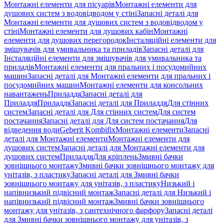
Монтажні елементи для пісуарів
Монтажні елементи для
душових систем з водовідводом у стіні
Запасні деталі для
Монтажні елементи для душових систем з водовідводом у
стіні
Монтажні елементи для душових кабін
Монтажні
елементи для душових перегородок
Інсталяційні елементи для
змішувачів для умивальника та приладів
Запасні деталі для
Інсталяційні елементи для змішувачів для умивальника та
приладів
Монтажні елементи для пральних і посудомийних
машин
Запасні деталі для Монтажні елементи для пральних і
посудомийних машин
Монтажні елементи для консольних
навантажень
Приладдя
Запасні деталі для
Приладдя
Приладдя
Запасні деталі для Приладдя
Для стінних
систем
Запасні деталі для Для стінних систем
Для систем
постачання
Запасні деталі для Для систем постачання
Для
відведення води
Geberit Kombifix
Монтажні елементи
Запасні
деталі для Монтажні елементи
Монтажні елементи для
душових систем
Запасні деталі для Монтажні елементи для
душових систем
Приладдя
Для кріплень
Змивні бачки
зовнішнього монтажу
Змивні бачки зовнішнього монтажу для
унітазів, з пластику
Запасні деталі для Змивні бачки
зовнішнього монтажу для унітазів, з пластику
Низький і
напівнизький підвісний монтаж
Запасні деталі для Низький і
напівнизький підвісний монтаж
Змивні бачки зовнішнього
монтажу для унітазів, з сантехнічного фарфору
Запасні деталі
для Змивні бачки зовнішнього монтажу для унітазів, з