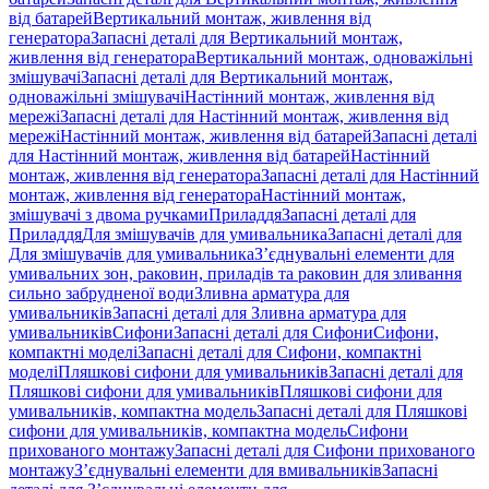
від батарей
Вертикальний монтаж, живлення від
генератора
Запасні деталі для Вертикальний монтаж,
живлення від генератора
Вертикальний монтаж, одноважільні
змішувачі
Запасні деталі для Вертикальний монтаж,
одноважільні змішувачі
Настінний монтаж, живлення від
мережі
Запасні деталі для Настінний монтаж, живлення від
мережі
Настінний монтаж, живлення від батарей
Запасні деталі
для Настінний монтаж, живлення від батарей
Настінний
монтаж, живлення від генератора
Запасні деталі для Настінний
монтаж, живлення від генератора
Настінний монтаж,
змішувачі з двома ручками
Приладдя
Запасні деталі для
Приладдя
Для змішувачів для умивальника
Запасні деталі для
Для змішувачів для умивальника
З’єднувальні елементи для
умивальних зон, раковин, приладів та раковин для зливання
сильно забрудненої води
Зливна арматура для
умивальників
Запасні деталі для Зливна арматура для
умивальників
Сифони
Запасні деталі для Сифони
Сифони,
компактні моделі
Запасні деталі для Сифони, компактні
моделі
Пляшкові сифони для умивальників
Запасні деталі для
Пляшкові сифони для умивальників
Пляшкові сифони для
умивальників, компактна модель
Запасні деталі для Пляшкові
сифони для умивальників, компактна модель
Сифони
прихованого монтажу
Запасні деталі для Сифони прихованого
монтажу
З’єднувальні елементи для вмивальників
Запасні