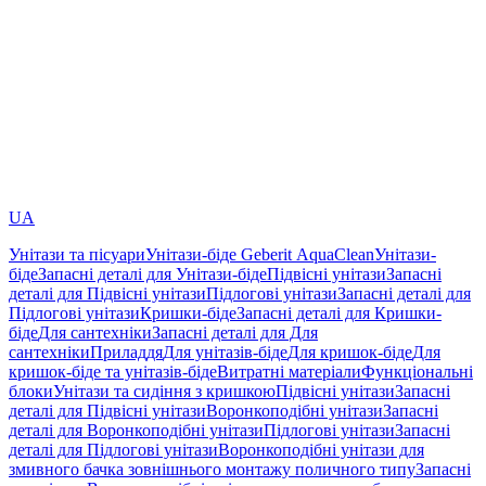
UA
Унітази та пісуари
Унітази-біде Geberit AquaClean
Унітази-
біде
Запасні деталі для Унітази-біде
Підвісні унітази
Запасні
деталі для Підвісні унітази
Підлогові унітази
Запасні деталі для
Підлогові унітази
Кришки-біде
Запасні деталі для Кришки-
біде
Для сантехніки
Запасні деталі для Для
сантехніки
Приладдя
Для унітазів-біде
Для кришок-біде
Для
кришок-біде та унітазів-біде
Витратні матеріали
Функціональні
блоки
Унітази та сидіння з кришкою
Підвісні унітази
Запасні
деталі для Підвісні унітази
Воронкоподібні унітази
Запасні
деталі для Воронкоподібні унітази
Підлогові унітази
Запасні
деталі для Підлогові унітази
Воронкоподібні унітази для
змивного бачка зовнішнього монтажу поличного типу
Запасні