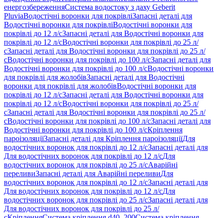
енергозбереження
Система водостоку з даху Geberit
Pluvia
Водостічні воронки для покрівлі
Запасні деталі для
Водостічні воронки для покрівлі
Водостічні воронки для
покрівлі до 12 л/с
Запасні деталі для Водостічні воронки для
покрівлі до 12 л/с
Водостічні воронки для покрівлі до 25 л/
с
Запасні деталі для Водостічні воронки для покрівлі до 25 л/
с
Водостічні воронки для покрівлі до 100 л/с
Запасні деталі для
Водостічні воронки для покрівлі до 100 л/с
Водостічні воронки
для покрівлі для жолобів
Запасні деталі для Водостічні
воронки для покрівлі для жолобів
Водостічні воронки для
покрівлі до 12 л/с
Запасні деталі для Водостічні воронки для
покрівлі до 12 л/с
Водостічні воронки для покрівлі до 25 л/
с
Запасні деталі для Водостічні воронки для покрівлі до 25 л/
с
Водостічні воронки для покрівлі до 100 л/с
Запасні деталі для
Водостічні воронки для покрівлі до 100 л/с
Кріплення
пароізоляції
Запасні деталі для Кріплення пароізоляції
Для
водостічних воронок для покрівлі до 12 л/с
Запасні деталі для
Для водостічних воронок для покрівлі до 12 л/с
Для
водостічних воронок для покрівлі до 25 л/с
Аварійні
переливи
Запасні деталі для Аварійні переливи
Для
водостічних воронок для покрівлі до 12 л/с
Запасні деталі для
Для водостічних воронок для покрівлі до 12 л/с
Для
водостічних воронок для покрівлі до 25 л/с
Запасні деталі для
Для водостічних воронок для покрівлі до 25 л/
с
Кріплення
Система кріплення d40–200
Система кріплення