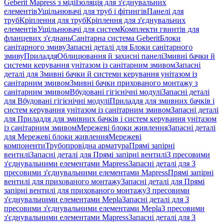
Geberit Mapress з міді
Ізоляція для з'єднувальних
елементів
Ущільнювачі для труб і фітингів
Панелі для
труб
Кріплення для труб
Кріплення для з'єднувальних
елементів
Ущільнювачі для систем
Комплекти гвинтів для
фланцевих з'єднань
Санітарна система Geberit
Блоки
санітарного змиву
Запасні деталі для Блоки санітарного
змиву
Приладдя
Облицювання й захисні панелі
Змивні бачки й
системи керування унітазом із санітарним змивом
Запасні
деталі для Змивні бачки й системи керування унітазом із
санітарним змивом
Змивні бачки прихованого монтажу з
санітарним змивом
Вбудовані гігієнічні модулі
Запасні деталі
для Вбудовані гігієнічні модулі
Приладдя для змивних бачків і
систем керування унітазом із санітарним змивом
Запасні деталі
для Приладдя для змивних бачків і систем керування унітазом
із санітарним змивом
Мережеві блоки живлення
Запасні деталі
для Мережеві блоки живлення
Мережеві
компоненти
Трубопровідна арматура
Прямі запірні
вентилі
Запасні деталі для Прямі запірні вентилі
З пресовими
з'єднувальними елементами Mapress
Запасні деталі для З
пресовими з'єднувальними елементами Mapress
Прямі запірні
вентилі для прихованого монтажу
Запасні деталі для Прямі
запірні вентилі для прихованого монтажу
З пресовими
з'єднувальними елементами Mepla
Запасні деталі для З
пресовими з'єднувальними елементами Mepla
З пресовими
з'єднувальними елементами Mapress
Запасні деталі для З