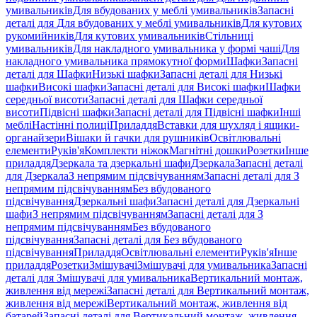
умивальників
Для вбудованих у меблі умивальників
Запасні
деталі для Для вбудованих у меблі умивальників
Для кутових
рукомийників
Для кутових умивальників
Стільниці
умивальників
Для накладного умивальника у формі чаші
Для
накладного умивальника прямокутної форми
Шафки
Запасні
деталі для Шафки
Низькі шафки
Запасні деталі для Низькі
шафки
Високі шафки
Запасні деталі для Високі шафки
Шафки
середньої висоти
Запасні деталі для Шафки середньої
висоти
Підвісні шафки
Запасні деталі для Підвісні шафки
Інші
меблі
Настінні полиці
Приладдя
Вставки для шухляд і ящики-
органайзери
Вішаки й гачки для рушників
Освітлювальні
елементи
Руків'я
Комплекти ніжок
Магнітні дошки
Розетки
Інше
приладдя
Дзеркала та дзеркальні шафи
Дзеркала
Запасні деталі
для Дзеркала
З непрямим підсвічуванням
Запасні деталі для З
непрямим підсвічуванням
Без вбудованого
підсвічування
Дзеркальні шафи
Запасні деталі для Дзеркальні
шафи
З непрямим підсвічуванням
Запасні деталі для З
непрямим підсвічуванням
Без вбудованого
підсвічування
Запасні деталі для Без вбудованого
підсвічування
Приладдя
Освітлювальні елементи
Руків'я
Інше
приладдя
Розетки
Змішувачі
Змішувачі для умивальника
Запасні
деталі для Змішувачі для умивальника
Вертикальний монтаж,
живлення від мережі
Запасні деталі для Вертикальний монтаж,
живлення від мережі
Вертикальний монтаж, живлення від
батарей
Запасні деталі для Вертикальний монтаж, живлення