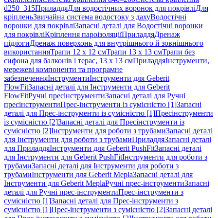
d250–315
Приладдя
Для водостічних воронок для покрівлі
Для
кріплень
Звичайна система водостоку з даху
Водостічні
воронки для покрівлі
Запасні деталі для Водостічні воронки
для покрівлі
Кріплення пароізоляції
Приладдя
Дренаж
підлоги
Дренаж поверхонь для внутрішнього й зовнішнього
використання
Трапи 12 x 12 см
Трапи 13 x 13 см
Трапи без
сифона для балконів і терас, 13 x 13 см
Приладдя
Інструменти,
мережеві компоненти та програмне
забезпечення
Інструменти
Інструменти для Geberit
FlowFit
Запасні деталі для Інструменти для Geberit
FlowFit
Ручні пресінструменти
Запасні деталі для Ручні
пресінструменти
Прес-інструменти із сумісністю [1]
Запасні
деталі для Прес-інструменти із сумісністю [1]
Пресінструменти
із сумісністю [2]
Запасні деталі для Пресінструменти із
сумісністю [2]
Інструменти для роботи з трубами
Запасні деталі
для Інструменти для роботи з трубами
Приладдя
Запасні деталі
для Приладдя
Інструменти для Geberit PushFit
Запасні деталі
для Інструменти для Geberit PushFit
Інструменти для роботи з
трубами
Запасні деталі для Інструменти для роботи з
трубами
Інструменти для Geberit Mepla
Запасні деталі для
Інструменти для Geberit Mepla
Ручні прес-інструменти
Запасні
деталі для Ручні прес-інструменти
Прес-інструменти з
сумісністю [1]
Запасні деталі для Прес-інструменти з
сумісністю [1]
Прес-інструменти з сумісністю [2]
Запасні деталі