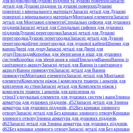
для водовідводів
Душові піддони та душові поверхні
Запасні
деталі для Душові піддони та душові поверхні
Душові
поверхні з мінерального матеріалу
Запасні деталі для Душові
поверхні з мінерального матеріалу
Монтажні елементи
Запасні
деталі для Монтажні елементи
Спеціальні сифони для душових
піддонів
Запасні деталі для Спеціальні сифони для душових
піддонів
Душові перегородки
Запасні деталі для Душові
перегородки
Душові перегородки
Запасні деталі для Душові
перегородки
Бічні перегородки для душової кабіни
Ширми для
ванни
Двері для душу
Запасні деталі для Двері для
душу
Приладдя
Коробки для зберігання в ніші для душових
систем
Коробки для зберігання в ніші
Приладдя
Ванни
Ванни із
санітарного акрилу
Запасні деталі для Ванни із санітарного
акрилу
Ванни прямокутні
Запасні деталі для Ванни
прямокутні
Монтажні елементи
Запасні деталі для Монтажні
елементи
Комплекти ніжок і комплекти траверс і анкерів для
кріплення до стіни
Запасні деталі для Комплекти ніжок і
комплекти траверс і анкерів для кріплення до
стіни
З’єднувальні елементи для душових систем і ванн
Зливна
арматура для душових піддонів, d52
Запасні деталі для Зливна
арматура для душових піддонів, d52
Без кришки зливного
отвору
Запасні деталі для Без кришки зливного отвору
Кришки
зливного отвору
Зливна арматура для душових піддонів,
d62
Запасні деталі для Зливна арматура для душових піддонів,
d62
Без кришки зливного отвору
Запасні деталі для Без кришки