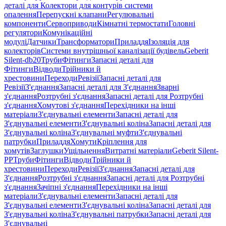
деталі для Колектори для контурів системи
опалення
Перепускні клапани
Регулювальні
компоненти
Сервоприводи
Кімнатні термостати
Головні
регулятори
Комунікаційні
модулі
Датчики
Трансформатори
Приладдя
Ізоляція для
колекторів
Системи внутрішньої каналізації будівель
Geberit
Silent-db20
Труби
Фітинги
Запасні деталі для
Фітинги
Відводи
Трійники й
хрестовини
Переходи
Ревізії
Запасні деталі для
Ревізії
З'єднання
Запасні деталі для З'єднання
Зварні
з'єднання
Розтрубні з'єднання
Запасні деталі для Розтрубні
з'єднання
Хомутові з'єднання
Перехідники на інші
матеріали
З'єднувальні елементи
Запасні деталі для
З'єднувальні елементи
З'єднувальні коліна
Запасні деталі для
З'єднувальні коліна
З'єднувальні муфти
З'єднувальні
патрубки
Приладдя
Хомути
Кріплення для
хомутів
Заглушки
Ущільнення
Витратні матеріали
Geberit Silent-
PP
Труби
Фітинги
Відводи
Трійники й
хрестовини
Переходи
Ревізії
З'єднання
Запасні деталі для
З'єднання
Розтрубні з'єднання
Запасні деталі для Розтрубні
з'єднання
Зачіпні з'єднання
Перехідники на інші
матеріали
З'єднувальні елементи
Запасні деталі для
З'єднувальні елементи
З'єднувальні коліна
Запасні деталі для
З'єднувальні коліна
З'єднувальні патрубки
Запасні деталі для
З'єднувальні