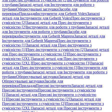
для Прес-інструменти з сумісністю [2]
Інструменти для роботи
з трубами
Запасні деталі для Інструменти для роботи з
трубами
Обпресувальні заглушки
Засоби для
перевірки
Приладдя
Інструменти для Geberit Volex
Запасні
деталі для Інструменти для Geberit Volex
Прес-інструменти з
сумісністю [2]
Запасні деталі для Прес-інструменти з
сумісністю [2]
Інструменти для роботи з трубами
Запасні деталі
для Інструменти для роботи з трубами
Засоби для
перевірки
Інструменти для Geberit Mapress
Запасні деталі для
Інструменти для Geberit Mapress
Прес-інструменти з
сумісністю [1]
Запасні деталі для Прес-інструменти з
сумісністю [1]
Прес-інструменти з сумісністю [2]
Запасні деталі
для Прес-інструменти з сумісністю [2]
Прес-інструменти з
сумісністю [2XL]
Запасні деталі для Прес-інструменти з
сумісністю [2XL]
Прес-інструменти з сумісністю [3]
Запасні
деталі для Прес-інструменти з сумісністю [3]
Інструменти для
роботи з трубами
Запасні деталі для Інструменти для роботи з
трубами
Обпресувальні заглушки
Запасні деталі для
Обпресувальні заглушки
Засоби для
перевірки
Приладдя
Пресові інструменти
Запасні деталі для
Пресові інструменти
Пресові інструменти з сумісністю
[1]
Запасні деталі для Пресові інструменти з сумісністю
[1]
Пресові інструменти з сумісністю [2]
Запасні деталі для
Пресові інструменти з сумісністю [2]
Пресові інструменти з
сумісністю [2XL]
Запасні деталі для Пресові інструменти з