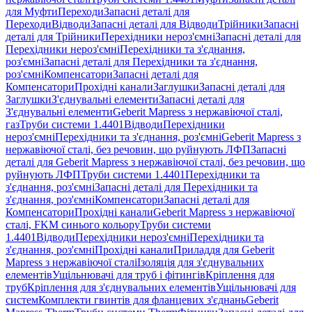
для Муфти
Переходи
Запасні деталі для
Переходи
Відводи
Запасні деталі для Відводи
Трійники
Запасні
деталі для Трійники
Перехідники нероз'ємні
Запасні деталі для
Перехідники нероз'ємні
Перехідники та з'єднання,
роз'ємні
Запасні деталі для Перехідники та з'єднання,
роз'ємні
Компенсатори
Запасні деталі для
Компенсатори
Прохідні канали
Заглушки
Запасні деталі для
Заглушки
З'єднувальні елементи
Запасні деталі для
З'єднувальні елементи
Geberit Mapress з нержавіючої сталі,
газ
Труби системи 1.4401
Відводи
Перехідники
нероз'ємні
Перехідники та з'єднання, роз'ємні
Geberit Mapress з
нержавіючої сталі, без речовин, що руйнують ЛФП
Запасні
деталі для Geberit Mapress з нержавіючої сталі, без речовин, що
руйнують ЛФП
Труби системи 1.4401
Перехідники та
з'єднання, роз'ємні
Запасні деталі для Перехідники та
з'єднання, роз'ємні
Компенсатори
Запасні деталі для
Компенсатори
Прохідні канали
Geberit Mapress з нержавіючої
сталі, FKM синього кольору
Труби системи
1.4401
Відводи
Перехідники нероз'ємні
Перехідники та
з'єднання, роз'ємні
Прохідні канали
Приладдя для Geberit
Mapress з нержавіючої сталі
Ізоляція для з'єднувальних
елементів
Ущільнювачі для труб і фітингів
Кріплення для
труб
Кріплення для з'єднувальних елементів
Ущільнювачі для
систем
Комплекти гвинтів для фланцевих з'єднань
Geberit