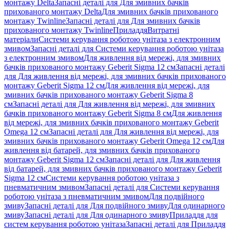
монтажу Delta
Запасні деталі для Для змивних бачків
прихованого монтажу Delta
Для змивних бачків прихованого
монтажу Twinline
Запасні деталі для Для змивних бачків
прихованого монтажу Twinline
Приладдя
Витратні
матеріали
Системи керування роботою унітаза з електронним
змивом
Запасні деталі для Системи керування роботою унітаза
з електронним змивом
Для живлення від мережі, для змивних
бачків прихованого монтажу Geberit Sigma 12 см
Запасні деталі
для Для живлення від мережі, для змивних бачків прихованого
монтажу Geberit Sigma 12 см
Для живлення від мережі, для
змивних бачків прихованого монтажу Geberit Sigma 8
см
Запасні деталі для Для живлення від мережі, для змивних
бачків прихованого монтажу Geberit Sigma 8 см
Для живлення
від мережі, для змивних бачків прихованого монтажу Geberit
Omega 12 см
Запасні деталі для Для живлення від мережі, для
змивних бачків прихованого монтажу Geberit Omega 12 см
Для
живлення від батарей, для змивних бачків прихованого
монтажу Geberit Sigma 12 см
Запасні деталі для Для живлення
від батарей, для змивних бачків прихованого монтажу Geberit
Sigma 12 см
Системи керування роботою унітаза з
пневматичним змивом
Запасні деталі для Системи керування
роботою унітаза з пневматичним змивом
Для подвійного
змиву
Запасні деталі для Для подвійного змиву
Для одинарного
змиву
Запасні деталі для Для одинарного змиву
Приладдя для
систем керування роботою унітаза
Запасні деталі для Приладдя