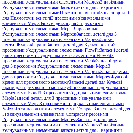
пресовими з'єднувальними елементами Mapress
З нарізними
з'єднувальними елементами
Запасні деталі для З нарізними
з'єднувальними елементами
Прямоточні вентилі
Запасні деталі
для Прямоточні вентилі
З пресовими з'єднувальними
елементами Mepla
Запасні деталі для З пресовими
з'єднувальними елементами Mepla
З пресовими
з'єднувальними елементами Mapress
Запасні деталі для З
пресовими з'єднувальними елементами Mapress
Зливні
вентилі
Кульові крани
Запасні деталі для Кульові крани
З
пресовими з’єднувальними елементами FlowFit
Запасні деталі
для З пресовими з’єднувальними елементами FlowFit
З
пресовими з'єднувальними елементами Mepla
Запасні деталі
для З пресовими з'єднувальними елементами Mepla
З
пресовими з'єднувальними елементами Mapress
Запасні деталі
для З пресовими з'єднувальними елементами Mapress
Кульові
крани для прихованого монтажу
Запасні деталі для Кульові
крани для прихованого монтажу
З пресовими з'єднувальними
елементами FlowFit
З пресовими з'єднувальними елементами
Mepla
Запасні деталі для З пресовими з'єднувальними
елементами Mepla
З пресовими з'єднувальними елементами
Volex
Зі з'єднувальними елементами Compact
Запасні деталі для
Зі з'єднувальними елементами Compact
З пресовими
з'єднувальними елементами Mapress
Запасні деталі для З
пресовими з'єднувальними елементами Mapress
З нарізними
з'єднувальними елементами
Запасні деталі для З нарізними