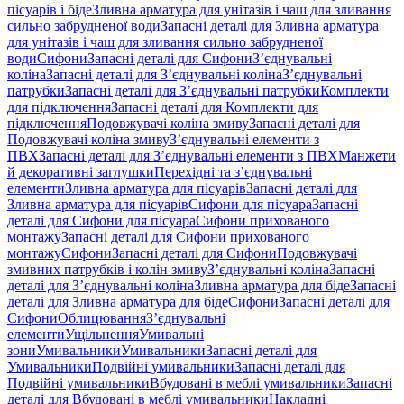
пісуарів і біде
Зливна арматура для унітазів і чаш для зливання
сильно забрудненої води
Запасні деталі для Зливна арматура
для унітазів і чаш для зливання сильно забрудненої
води
Сифони
Запасні деталі для Сифони
З’єднувальні
коліна
Запасні деталі для З’єднувальні коліна
З’єднувальні
патрубки
Запасні деталі для З’єднувальні патрубки
Комплекти
для підключення
Запасні деталі для Комплекти для
підключення
Подовжувачі коліна змиву
Запасні деталі для
Подовжувачі коліна змиву
З’єднувальні елементи з
ПВХ
Запасні деталі для З’єднувальні елементи з ПВХ
Манжети
й декоративні заглушки
Перехідні та з’єднувальні
елементи
Зливна арматура для пісуарів
Запасні деталі для
Зливна арматура для пісуарів
Сифони для пісуара
Запасні
деталі для Сифони для пісуара
Сифони прихованого
монтажу
Запасні деталі для Сифони прихованого
монтажу
Сифони
Запасні деталі для Сифони
Подовжувачі
змивних патрубків і колін змиву
З’єднувальні коліна
Запасні
деталі для З’єднувальні коліна
Зливна арматура для біде
Запасні
деталі для Зливна арматура для біде
Сифони
Запасні деталі для
Сифони
Облицювання
З’єднувальні
елементи
Ущільнення
Умивальні
зони
Умивальники
Умивальники
Запасні деталі для
Умивальники
Подвійні умивальники
Запасні деталі для
Подвійні умивальники
Вбудовані в меблі умивальники
Запасні
деталі для Вбудовані в меблі умивальники
Накладні