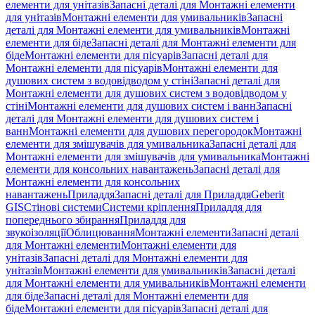
елементи для унітазів
Запасні деталі для Монтажні елементи
для унітазів
Монтажні елементи для умивальників
Запасні
деталі для Монтажні елементи для умивальників
Монтажні
елементи для біде
Запасні деталі для Монтажні елементи для
біде
Монтажні елементи для пісуарів
Запасні деталі для
Монтажні елементи для пісуарів
Монтажні елементи для
душових систем з водовідводом у стіні
Запасні деталі для
Монтажні елементи для душових систем з водовідводом у
стіні
Монтажні елементи для душових систем і ванн
Запасні
деталі для Монтажні елементи для душових систем і
ванн
Монтажні елементи для душових перегородок
Монтажні
елементи для змішувачів для умивальника
Запасні деталі для
Монтажні елементи для змішувачів для умивальника
Монтажні
елементи для консольних навантажень
Запасні деталі для
Монтажні елементи для консольних
навантажень
Приладдя
Запасні деталі для Приладдя
Geberit
GIS
Стінові системи
Системи кріплення
Приладдя для
попереднього збирання
Приладдя для
звукоізоляції
Облицювання
Монтажні елементи
Запасні деталі
для Монтажні елементи
Монтажні елементи для
унітазів
Запасні деталі для Монтажні елементи для
унітазів
Монтажні елементи для умивальників
Запасні деталі
для Монтажні елементи для умивальників
Монтажні елементи
для біде
Запасні деталі для Монтажні елементи для
біде
Монтажні елементи для пісуарів
Запасні деталі для