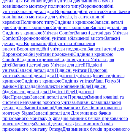
деталі для Воронкоподібні унітази для змивного бачка
зовнішнього монтажу поличного типу
Воронкоподібні
унітази
Запасні деталі для Воронкоподібні унітази
Змивні бачки
зовнішнього монтажу для унітазів, із сантехнічної
кераміки
Поличного типу
Сидіння з кришкою
Запасні деталі
для Сидіння з кришкою
Сидіння з кришкою
Запасні деталі для
Сидіння з кришкою
Унітази Comfort
Запасні деталі для Унітази
Comfort
Воронкоподібні унітази збільшеної висоти
Запасні
деталі для Воронкоподібні унітази збільшеної
висоти
Воронкоподібні унітази подовжені
Запасні деталі для
Воронкоподібні унітази подовжені
Сидіння з кришкою
Comfort
Сидіння з кришкою
Сидіння унітаза
Унітази для
дітей
Запасні деталі для Унітази для дітей
Підвісні
унітази
Запасні деталі для Підвісні унітази
Підлогові
унітази
Запасні деталі для Підлогові унітази
Дитячі сидіння з
кришкою
Сидіння з кришкою
Сидіння унітаза
Чаші Генуя
Зі
змивом
Приладдя
Комплекти кріплення
Біде
Підвісні
біде
Запасні деталі для Підвісні біде
Підлогові
біде
Приладдя
Запасні деталі для Приладдя
Змивні клавіші та
системи керування роботою унітаза
Змивні клавіші
Запасні
деталі для Змивні клавіші
Для змивних бачків прихованого
монтажу Sigma
Запасні деталі для Для змивних бачків
прихованого монтажу Sigma
Для змивних бачків прихованого
монтажу Omega
Запасні деталі для Для змивних бачків
прихованого монтажу Omega
Для змивних бачків прихованого