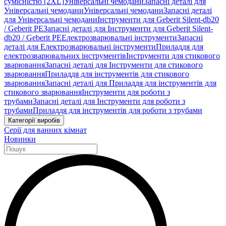
сумісністю [2XL]
Універсальні чемодани
Запасні деталі для
Універсальні чемодани
Універсальні чемодани
Запасні деталі
для Універсальні чемодани
Інструменти для Geberit Silent-db20
/ Geberit PE
Запасні деталі для Інструменти для Geberit Silent-
db20 / Geberit PE
Електрозварювальні інструменти
Запасні
деталі для Електрозварювальні інструменти
Приладдя для
електрозварювальних інструментів
Інструменти для стикового
зварювання
Запасні деталі для Інструменти для стикового
зварювання
Приладдя для інструментів для стикового
зварювання
Запасні деталі для Приладдя для інструментів для
стикового зварювання
Інструменти для роботи з
трубами
Запасні деталі для Інструменти для роботи з
трубами
Приладдя для інструментів для роботи з трубами
Категорії виробів
Серії для ванних кімнат
Новинки