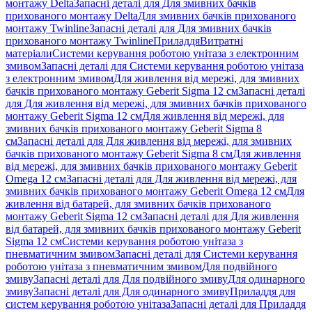
монтажу Delta
Запасні деталі для Для змивних бачків
прихованого монтажу Delta
Для змивних бачків прихованого
монтажу Twinline
Запасні деталі для Для змивних бачків
прихованого монтажу Twinline
Приладдя
Витратні
матеріали
Системи керування роботою унітаза з електронним
змивом
Запасні деталі для Системи керування роботою унітаза
з електронним змивом
Для живлення від мережі, для змивних
бачків прихованого монтажу Geberit Sigma 12 см
Запасні деталі
для Для живлення від мережі, для змивних бачків прихованого
монтажу Geberit Sigma 12 см
Для живлення від мережі, для
змивних бачків прихованого монтажу Geberit Sigma 8
см
Запасні деталі для Для живлення від мережі, для змивних
бачків прихованого монтажу Geberit Sigma 8 см
Для живлення
від мережі, для змивних бачків прихованого монтажу Geberit
Omega 12 см
Запасні деталі для Для живлення від мережі, для
змивних бачків прихованого монтажу Geberit Omega 12 см
Для
живлення від батарей, для змивних бачків прихованого
монтажу Geberit Sigma 12 см
Запасні деталі для Для живлення
від батарей, для змивних бачків прихованого монтажу Geberit
Sigma 12 см
Системи керування роботою унітаза з
пневматичним змивом
Запасні деталі для Системи керування
роботою унітаза з пневматичним змивом
Для подвійного
змиву
Запасні деталі для Для подвійного змиву
Для одинарного
змиву
Запасні деталі для Для одинарного змиву
Приладдя для
систем керування роботою унітаза
Запасні деталі для Приладдя