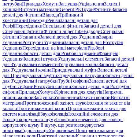
патрубки
Приладдя
Хомути
Заглушки
Ущільнення
Захисні
кришки
Витратні матеріали
Geberit PE
Труби
Фітинги
Запасні
деталі для Фітинги
Відводи
Трійники й
хрестовини
Переходи
Ревізії
Запасні деталі для
Ревізії
Перехідники
Спеціальні фітинги
Запасні деталі для
Спеціальні фітинги
Фітинги SuperTube
Відводи
Спеціальні
фітинги
З'єднання
Запасні деталі для З'єднання
Зварні
з'єднання
Розтрубні з'єднання
Запасні деталі для Розтрубні
з'єднання
Перехідники на інші матеріали
Різьбові
з'єднання
Запасні деталі для Різьбові з'єднання
Фланцеві
з'єднання
Фланцеві втулки
З'єднувальні елементи
Запасні деталі
для З'єднувальні елементи
З'єднувальні коліна
Запасні деталі
для З'єднувальні коліна
Приєднувальні муфти
Запасні деталі
для Приєднувальні муфти
З'єднувальні патрубки
Запасні деталі
для З'єднувальні патрубки
Трубні сифони
Запасні деталі для
Трубні сифони
Розтрубні сифони
Запасні деталі для Розтрубні
сифони
Приладдя
Хомути
Кріплення для хомутів
Напрямні
опорні жолоби
Заглушки
Ущільнення
Захисні короби
Витратні
матеріали
Протипожежний захист, звукоізоляція та захист від
вологи
Протипожежний захист
Протипожежний захист для
систем каналізації
Звукоізоляція
Ізоляційні елементи для
ізоляції корпусного шуму
Ізоляційні елементи для ізоляції
корпусного шуму й шуму, що розповсюджується
повітрям
Гідроізоляція
Ущільнювачі
Повітряні клапани для
відведення води
Повітряні клапани
Клапани з технологією