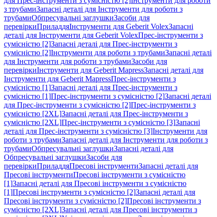
для Прес-інструменти з сумісністю [2]
Інструменти для роботи
з трубами
Запасні деталі для Інструменти для роботи з
трубами
Обпресувальні заглушки
Засоби для
перевірки
Приладдя
Інструменти для Geberit Volex
Запасні
деталі для Інструменти для Geberit Volex
Прес-інструменти з
сумісністю [2]
Запасні деталі для Прес-інструменти з
сумісністю [2]
Інструменти для роботи з трубами
Запасні деталі
для Інструменти для роботи з трубами
Засоби для
перевірки
Інструменти для Geberit Mapress
Запасні деталі для
Інструменти для Geberit Mapress
Прес-інструменти з
сумісністю [1]
Запасні деталі для Прес-інструменти з
сумісністю [1]
Прес-інструменти з сумісністю [2]
Запасні деталі
для Прес-інструменти з сумісністю [2]
Прес-інструменти з
сумісністю [2XL]
Запасні деталі для Прес-інструменти з
сумісністю [2XL]
Прес-інструменти з сумісністю [3]
Запасні
деталі для Прес-інструменти з сумісністю [3]
Інструменти для
роботи з трубами
Запасні деталі для Інструменти для роботи з
трубами
Обпресувальні заглушки
Запасні деталі для
Обпресувальні заглушки
Засоби для
перевірки
Приладдя
Пресові інструменти
Запасні деталі для
Пресові інструменти
Пресові інструменти з сумісністю
[1]
Запасні деталі для Пресові інструменти з сумісністю
[1]
Пресові інструменти з сумісністю [2]
Запасні деталі для
Пресові інструменти з сумісністю [2]
Пресові інструменти з
сумісністю [2XL]
Запасні деталі для Пресові інструменти з