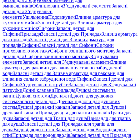
деталі для З’єднувальні елементи для
вмивальників
Облицювання
З’єднувальні елементи
Запасні
деталі для З’єднувальні
елементи
Ущільнення
Подовжувачі
Зливна арматура для
кухонних мийок
Запасні деталі для Зливна арматура для
кухонних мийок
Сифони
Запасні деталі для
Сифони
Приладдя
Запасні деталі для Приладдя
Зливна арматура
для приладів
Запасні деталі для Зливна арматура для
приладів
Сифони
Запасні деталі для Сифони
Сифони
прихованого монтажу
Сифони зовнішнього монтажу
Запасні
деталі для Сифони зовнішнього монтажу
З’єднувальні
елементи
Запасні деталі для З’єднувальні елементи
Зливна
арматура для раковин для зливання сильно забрудненої
води
Запасні деталі для Зливна арматура для раковин для
зливання сильно забрудненої води
Сифони
Запасні деталі для
Сифони
З’єднувальні патрубки
Запасні деталі для З’єднувальні
патрубки
Донні клапани
Приладдя
Душові системи та
ванни
Душові системи
Дренаж підлоги для душових
систем
Запасні деталі для Дренаж підлоги для душових
систем
Душові дренажні канали
Запасні деталі для Душові
дренажні канали
Приладдя для дренажних каналів
Трапи для
душа
Запасні деталі для Трапи для душа
Приладдя для трапів
для душа
Запасні деталі для Приладдя для трапів для
душа
Водовідводи в стіні
Запасні деталі для Водовідводи в
стіні
Приладдя для водовідводів
Запасні деталі для Приладдя