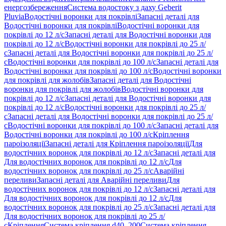
енергозбереження
Система водостоку з даху Geberit
Pluvia
Водостічні воронки для покрівлі
Запасні деталі для
Водостічні воронки для покрівлі
Водостічні воронки для
покрівлі до 12 л/с
Запасні деталі для Водостічні воронки для
покрівлі до 12 л/с
Водостічні воронки для покрівлі до 25 л/
с
Запасні деталі для Водостічні воронки для покрівлі до 25 л/
с
Водостічні воронки для покрівлі до 100 л/с
Запасні деталі для
Водостічні воронки для покрівлі до 100 л/с
Водостічні воронки
для покрівлі для жолобів
Запасні деталі для Водостічні
воронки для покрівлі для жолобів
Водостічні воронки для
покрівлі до 12 л/с
Запасні деталі для Водостічні воронки для
покрівлі до 12 л/с
Водостічні воронки для покрівлі до 25 л/
с
Запасні деталі для Водостічні воронки для покрівлі до 25 л/
с
Водостічні воронки для покрівлі до 100 л/с
Запасні деталі для
Водостічні воронки для покрівлі до 100 л/с
Кріплення
пароізоляції
Запасні деталі для Кріплення пароізоляції
Для
водостічних воронок для покрівлі до 12 л/с
Запасні деталі для
Для водостічних воронок для покрівлі до 12 л/с
Для
водостічних воронок для покрівлі до 25 л/с
Аварійні
переливи
Запасні деталі для Аварійні переливи
Для
водостічних воронок для покрівлі до 12 л/с
Запасні деталі для
Для водостічних воронок для покрівлі до 12 л/с
Для
водостічних воронок для покрівлі до 25 л/с
Запасні деталі для
Для водостічних воронок для покрівлі до 25 л/
с
Кріплення
Система кріплення d40–200
Система кріплення