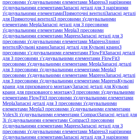
пресовими з'єднувальними елементами Mapress
З нарізними
з'єднувальними елементами
Запасні деталі для З нарізними
з'єднувальними елементами
Прямоточні вентилі
Запасні деталі
для Прямоточні вентилі
З пресовими з'єднувальними
елементами Mepla
Запасні деталі для З пресовими
з'єднувальними елементами Mepla
З пресовими
з'єднувальними елементами Mapress
Запасні деталі для З
пресовими з'єднувальними елементами Mapress
Зливні
вентилі
Кульові крани
Запасні деталі для Кульові крани
З
пресовими з’єднувальними елементами FlowFit
Запасні деталі
для З пресовими з’єднувальними елементами FlowFit
З
пресовими з'єднувальними елементами Mepla
Запасні деталі
для З пресовими з'єднувальними елементами Mepla
З
пресовими з'єднувальними елементами Mapress
Запасні деталі
для З пресовими з'єднувальними елементами Mapress
Кульові
крани для прихованого монтажу
Запасні деталі для Кульові
крани для прихованого монтажу
З пресовими з'єднувальними
елементами FlowFit
З пресовими з'єднувальними елементами
Mepla
Запасні деталі для З пресовими з'єднувальними
елементами Mepla
З пресовими з'єднувальними елементами
Volex
Зі з'єднувальними елементами Compact
Запасні деталі для
Зі з'єднувальними елементами Compact
З пресовими
з'єднувальними елементами Mapress
Запасні деталі для З
пресовими з'єднувальними елементами Mapress
З нарізними
з'єднувальними елементами
Запасні деталі для З нарізними