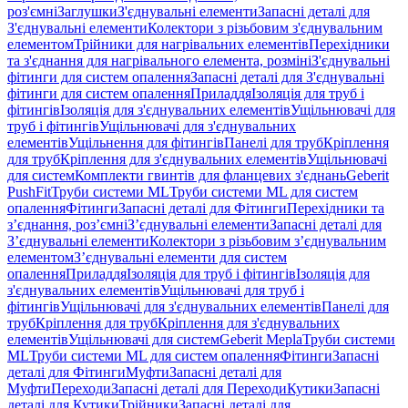
роз'ємні
Заглушки
З'єднувальні елементи
Запасні деталі для
З'єднувальні елементи
Колектори з різьбовим з'єднувальним
елементом
Трійники для нагрівальних елементів
Перехідники
та з'єднання для нагрівального елемента, розміні
З'єднувальні
фітинги для систем опалення
Запасні деталі для З'єднувальні
фітинги для систем опалення
Приладдя
Ізоляція для труб і
фітингів
Ізоляція для з'єднувальних елементів
Ущільнювачі для
труб і фітингів
Ущільнювачі для з'єднувальних
елементів
Ущільнення для фітингів
Панелі для труб
Кріплення
для труб
Кріплення для з'єднувальних елементів
Ущільнювачі
для систем
Комплекти гвинтів для фланцевих з'єднань
Geberit
PushFit
Труби системи ML
Труби системи ML для систем
опалення
Фітинги
Запасні деталі для Фітинги
Перехідники та
з’єднання, роз’ємні
З’єднувальні елементи
Запасні деталі для
З’єднувальні елементи
Колектори з різьбовим з’єднувальним
елементом
З’єднувальні елементи для систем
опалення
Приладдя
Ізоляція для труб і фітингів
Ізоляція для
з'єднувальних елементів
Ущільнювачі для труб і
фітингів
Ущільнювачі для з'єднувальних елементів
Панелі для
труб
Кріплення для труб
Кріплення для з'єднувальних
елементів
Ущільнювачі для систем
Geberit Mepla
Труби системи
ML
Труби системи ML для систем опалення
Фітинги
Запасні
деталі для Фітинги
Муфти
Запасні деталі для
Муфти
Переходи
Запасні деталі для Переходи
Кутики
Запасні
деталі для Кутики
Трійники
Запасні деталі для