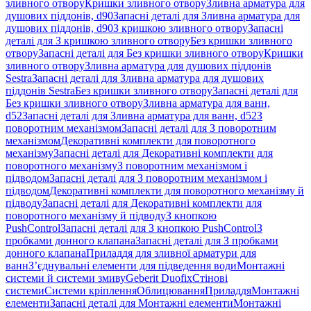
зливного отвору
Кришки зливного отвору
Зливна арматура для
душових піддонів, d90
Запасні деталі для Зливна арматура для
душових піддонів, d90
З кришкою зливного отвору
Запасні
деталі для З кришкою зливного отвору
Без кришки зливного
отвору
Запасні деталі для Без кришки зливного отвору
Кришки
зливного отвору
Зливна арматура для душових піддонів
Sestra
Запасні деталі для Зливна арматура для душових
піддонів Sestra
Без кришки зливного отвору
Запасні деталі для
Без кришки зливного отвору
Зливна арматура для ванн,
d52
Запасні деталі для Зливна арматура для ванн, d52
З
поворотним механізмом
Запасні деталі для З поворотним
механізмом
Декоративні комплекти для поворотного
механізму
Запасні деталі для Декоративні комплекти для
поворотного механізму
З поворотним механізмом і
підводом
Запасні деталі для З поворотним механізмом і
підводом
Декоративні комплекти для поворотного механізму й
підводу
Запасні деталі для Декоративні комплекти для
поворотного механізму й підводу
З кнопкою
PushControl
Запасні деталі для З кнопкою PushControl
З
пробками донного клапана
Запасні деталі для З пробками
донного клапана
Приладдя для зливної арматури для
ванн
З’єднувальні елементи для підведення води
Монтажні
системи й системи змиву
Geberit Duofix
Стінові
системи
Системи кріплення
Облицювання
Приладдя
Монтажні
елементи
Запасні деталі для Монтажні елементи
Монтажні