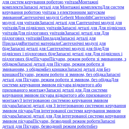
для систем керування роботою унітаза
Монтажні
комплекти
Запасні деталі для Монтажні комплекти
Для систем
керування роботою унітаза з електронним запуском
змивання
Сантехнічні модулі Geberit Monolith
Сантехнічні
модулі для унітазів
Запасні деталі для Сантехнічні модулі для
унітазів
Для підвісних унітазів
Запасні деталі для Для підвісних
унітазів
Для підлогових унітазів
Запасні деталі для Для
підлогових унітазів
Приладдя
Запасні деталі для
Приладдя
Витратні матеріали
Сантехнічні модулі для
біде
Запасні деталі для Сантехнічні модулі для біде
Для
підвісних і підлогових біде
Запасні деталі для Для підвісних і
підлогових біде
Пісуари
Пісуари, режим роботи зі змиванням, з
обідком
Запасні деталі для Пісуари, режим роботи зі
змиванням, з обідком
Без кришки
Запасні деталі для Без
кришки
Пісуари, режим роботи зі змивом, без обідка
Запасні
деталі для Пісуари, режим роботи зі змивом, без обідка
Для
системи керування змивом пісуара відкритого або
прихованого монтажу
Запасні деталі для Для системи
керування змивом пісуара відкритого або прихованого
монтажу
З інтегрованою системою керування змивом
пісуара
Запасні деталі для З інтегрованою системою керування
змивом пісуара
Для інтегрованої системи керування змивом
пісуара
Запасні деталі для Для інтегрованої системи керування
змивом пісуара
Пісуари, безводний режим роботи
Запасні
деталі для Пісуари, безводний режим роботи
Без