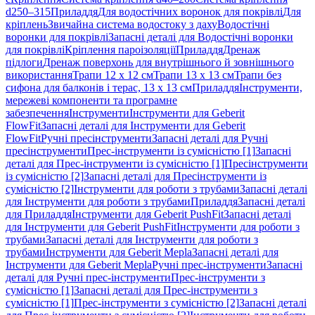
d250–315
Приладдя
Для водостічних воронок для покрівлі
Для
кріплень
Звичайна система водостоку з даху
Водостічні
воронки для покрівлі
Запасні деталі для Водостічні воронки
для покрівлі
Кріплення пароізоляції
Приладдя
Дренаж
підлоги
Дренаж поверхонь для внутрішнього й зовнішнього
використання
Трапи 12 x 12 см
Трапи 13 x 13 см
Трапи без
сифона для балконів і терас, 13 x 13 см
Приладдя
Інструменти,
мережеві компоненти та програмне
забезпечення
Інструменти
Інструменти для Geberit
FlowFit
Запасні деталі для Інструменти для Geberit
FlowFit
Ручні пресінструменти
Запасні деталі для Ручні
пресінструменти
Прес-інструменти із сумісністю [1]
Запасні
деталі для Прес-інструменти із сумісністю [1]
Пресінструменти
із сумісністю [2]
Запасні деталі для Пресінструменти із
сумісністю [2]
Інструменти для роботи з трубами
Запасні деталі
для Інструменти для роботи з трубами
Приладдя
Запасні деталі
для Приладдя
Інструменти для Geberit PushFit
Запасні деталі
для Інструменти для Geberit PushFit
Інструменти для роботи з
трубами
Запасні деталі для Інструменти для роботи з
трубами
Інструменти для Geberit Mepla
Запасні деталі для
Інструменти для Geberit Mepla
Ручні прес-інструменти
Запасні
деталі для Ручні прес-інструменти
Прес-інструменти з
сумісністю [1]
Запасні деталі для Прес-інструменти з
сумісністю [1]
Прес-інструменти з сумісністю [2]
Запасні деталі