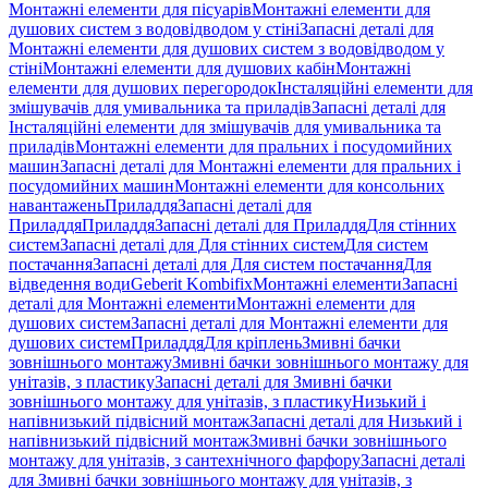
Монтажні елементи для пісуарів
Монтажні елементи для
душових систем з водовідводом у стіні
Запасні деталі для
Монтажні елементи для душових систем з водовідводом у
стіні
Монтажні елементи для душових кабін
Монтажні
елементи для душових перегородок
Інсталяційні елементи для
змішувачів для умивальника та приладів
Запасні деталі для
Інсталяційні елементи для змішувачів для умивальника та
приладів
Монтажні елементи для пральних і посудомийних
машин
Запасні деталі для Монтажні елементи для пральних і
посудомийних машин
Монтажні елементи для консольних
навантажень
Приладдя
Запасні деталі для
Приладдя
Приладдя
Запасні деталі для Приладдя
Для стінних
систем
Запасні деталі для Для стінних систем
Для систем
постачання
Запасні деталі для Для систем постачання
Для
відведення води
Geberit Kombifix
Монтажні елементи
Запасні
деталі для Монтажні елементи
Монтажні елементи для
душових систем
Запасні деталі для Монтажні елементи для
душових систем
Приладдя
Для кріплень
Змивні бачки
зовнішнього монтажу
Змивні бачки зовнішнього монтажу для
унітазів, з пластику
Запасні деталі для Змивні бачки
зовнішнього монтажу для унітазів, з пластику
Низький і
напівнизький підвісний монтаж
Запасні деталі для Низький і
напівнизький підвісний монтаж
Змивні бачки зовнішнього
монтажу для унітазів, з сантехнічного фарфору
Запасні деталі
для Змивні бачки зовнішнього монтажу для унітазів, з