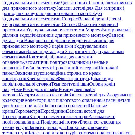
з'єднувальними елементами
Для запірних і розподільчих вузлів
для прихованого монтажу
Запасні деталі для Для запірних і
розподільчих вузлів для прихованого монтажу
Зі
з'єднувальними елементами Compact
Запасні деталі для Зі
з'єднувальними елементами Compact
Зворотні клапани
З
пресовими з'єднувальними елементами Mapress
Вимірювальні
ділянки водолічильників для прихованого монтажу
Запасні
деталі для Вимірювальні ділянки водолічильників для
прихованого монтажу
З нарізними з'єднувальними
елементами
Запасні деталі для З нарізними з'єднувальними
елементами
Повітровідвідники для системи
опалення
Автоматичні повітровідвідники
Панельне
опалення
Труби системи
Прокладний матеріал
Шиповані
панелі
Захисна звукоізоляційна стрічка по краях
конструкції
Клейкі стрічки
Фіксатори труб
Добавки до
вирівнювальної стяжки
Температурні шви
Опори колін
патрубків
Розподільчі шафи
Розподільчі шафи
металеві
Асортимент колекторів
Запасні деталі для Асортимент
колекторів
Колектори для підлогового опалення
Запасні деталі
для Колектори для підлогового опалення
Шаровые
краны
Термометри
Перехідники
Запасні деталі для
Перехідники
Кінцеві елементи колекторів
Автоматичні
повітровідвідники
Поділювачі потоку
Блоки регулювання
температури
Запасні деталі для Блоки регулювання
температури
Колектори для контурів системи опалення
Запасні