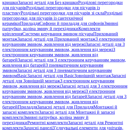
кришки
Запасні деталі для Без кришки
Розділові перегородки
для пісуарів
Роздільні перегородки для пісуарів із
пластику
Роздільні перегородки для пісуарів зі скла
Роздільні
перегородки для пісуарів із сантехнічної
кераміки
Приладдя
Сифони й приладдя для сифонів
Змивні
патрубки, коліна змиву й перехідники
Комплекти
кріплення
Системи керування змивом пісуара
Прихований
монтаж
Запасні деталі для Прихований монтаж
З електронним
керуванням змивом, живлення від мережі
Запасні деталі для З
електронним керуванням змивом, живлення від мережі
З
електронним керуванням змивом, живлення від
батарей
Запасні деталі для З електронним керуванням змивом,
живлення від батарей
З пневматичним керуванням
змивом
Запасні деталі для З пневматичним керуванням
змивом
Basic
Запасні деталі для Basic
Зовнішній монтаж
Запасні
деталі для Зовнішній монтаж
З електронним керуванням
змивом, живлення від мережі
Запасні деталі для З електронним
керуванням змивом, живлення від мережі
З електронним
керуванням змивом, живлення від батарей
Запасні деталі для З
електронним керуванням змивом, живлення від
батарей
Приладдя
Запасні деталі для Приладдя
Монтажні й
запасні комплекти
Запасні деталі для Монтажні й запасні
комплекти
Змивні патрубки, коліна змиву й
перехідники
Ремонтні комплекти
Запасні деталі для Ремонтні
комплекти
Захисні панелі
З’єднувальні елементи для унітазів,