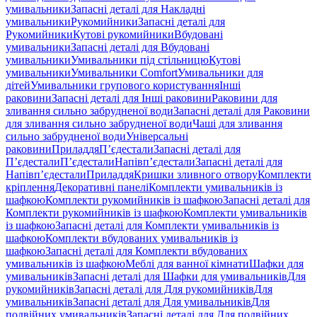
умивальники
Запасні деталі для Накладні
умивальники
Рукомийники
Запасні деталі для
Рукомийники
Кутові рукомийники
Вбудовані
умивальники
Запасні деталі для Вбудовані
умивальники
Умивальники під стільницю
Кутові
умивальники
Умивальники Comfort
Умивальники для
дітей
Умивальники групового користування
Інші
раковини
Запасні деталі для Інші раковини
Раковини для
зливання сильно забрудненої води
Запасні деталі для Раковини
для зливання сильно забрудненої води
Чаші для зливання
сильно забрудненої води
Універсальні
раковини
Приладдя
П’єдестали
Запасні деталі для
П’єдестали
П’єдестали
Напівп’єдестали
Запасні деталі для
Напівп’єдестали
Приладдя
Кришки зливного отвору
Комплекти
кріплення
Декоративні панелі
Комплекти умивальників із
шафкою
Комплекти рукомийників із шафкою
Запасні деталі для
Комплекти рукомийників із шафкою
Комплекти умивальників
із шафкою
Запасні деталі для Комплекти умивальників із
шафкою
Комплекти вбудованих умивальників із
шафкою
Запасні деталі для Комплекти вбудованих
умивальників із шафкою
Меблі для ванної кімнати
Шафки для
умивальників
Запасні деталі для Шафки для умивальників
Для
рукомийників
Запасні деталі для Для рукомийників
Для
умивальників
Запасні деталі для Для умивальників
Для
подвійних умивальників
Запасні деталі для Для подвійних