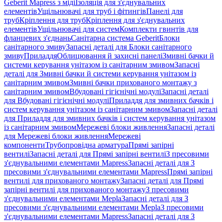
Geberit Mapress з міді
Ізоляція для з'єднувальних
елементів
Ущільнювачі для труб і фітингів
Панелі для
труб
Кріплення для труб
Кріплення для з'єднувальних
елементів
Ущільнювачі для систем
Комплекти гвинтів для
фланцевих з'єднань
Санітарна система Geberit
Блоки
санітарного змиву
Запасні деталі для Блоки санітарного
змиву
Приладдя
Облицювання й захисні панелі
Змивні бачки й
системи керування унітазом із санітарним змивом
Запасні
деталі для Змивні бачки й системи керування унітазом із
санітарним змивом
Змивні бачки прихованого монтажу з
санітарним змивом
Вбудовані гігієнічні модулі
Запасні деталі
для Вбудовані гігієнічні модулі
Приладдя для змивних бачків і
систем керування унітазом із санітарним змивом
Запасні деталі
для Приладдя для змивних бачків і систем керування унітазом
із санітарним змивом
Мережеві блоки живлення
Запасні деталі
для Мережеві блоки живлення
Мережеві
компоненти
Трубопровідна арматура
Прямі запірні
вентилі
Запасні деталі для Прямі запірні вентилі
З пресовими
з'єднувальними елементами Mapress
Запасні деталі для З
пресовими з'єднувальними елементами Mapress
Прямі запірні
вентилі для прихованого монтажу
Запасні деталі для Прямі
запірні вентилі для прихованого монтажу
З пресовими
з'єднувальними елементами Mepla
Запасні деталі для З
пресовими з'єднувальними елементами Mepla
З пресовими
з'єднувальними елементами Mapress
Запасні деталі для З