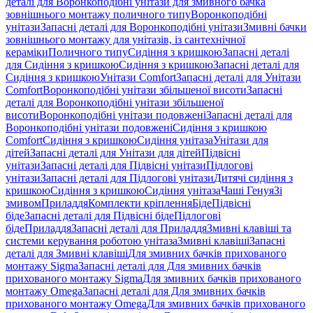
деталі для Воронкоподібні унітази для змивного бачка
зовнішнього монтажу поличного типу
Воронкоподібні
унітази
Запасні деталі для Воронкоподібні унітази
Змивні бачки
зовнішнього монтажу для унітазів, із сантехнічної
кераміки
Поличного типу
Сидіння з кришкою
Запасні деталі
для Сидіння з кришкою
Сидіння з кришкою
Запасні деталі для
Сидіння з кришкою
Унітази Comfort
Запасні деталі для Унітази
Comfort
Воронкоподібні унітази збільшеної висоти
Запасні
деталі для Воронкоподібні унітази збільшеної
висоти
Воронкоподібні унітази подовжені
Запасні деталі для
Воронкоподібні унітази подовжені
Сидіння з кришкою
Comfort
Сидіння з кришкою
Сидіння унітаза
Унітази для
дітей
Запасні деталі для Унітази для дітей
Підвісні
унітази
Запасні деталі для Підвісні унітази
Підлогові
унітази
Запасні деталі для Підлогові унітази
Дитячі сидіння з
кришкою
Сидіння з кришкою
Сидіння унітаза
Чаші Генуя
Зі
змивом
Приладдя
Комплекти кріплення
Біде
Підвісні
біде
Запасні деталі для Підвісні біде
Підлогові
біде
Приладдя
Запасні деталі для Приладдя
Змивні клавіші та
системи керування роботою унітаза
Змивні клавіші
Запасні
деталі для Змивні клавіші
Для змивних бачків прихованого
монтажу Sigma
Запасні деталі для Для змивних бачків
прихованого монтажу Sigma
Для змивних бачків прихованого
монтажу Omega
Запасні деталі для Для змивних бачків
прихованого монтажу Omega
Для змивних бачків прихованого