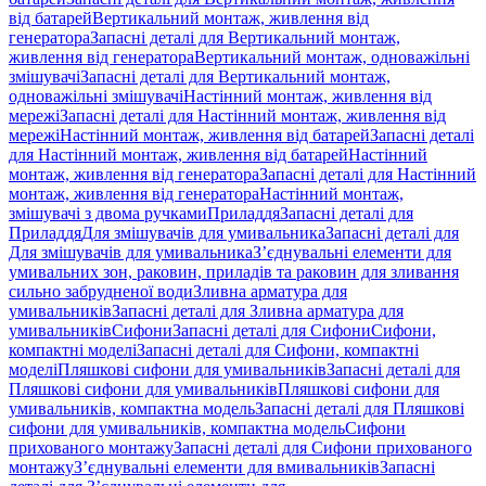
від батарей
Вертикальний монтаж, живлення від
генератора
Запасні деталі для Вертикальний монтаж,
живлення від генератора
Вертикальний монтаж, одноважільні
змішувачі
Запасні деталі для Вертикальний монтаж,
одноважільні змішувачі
Настінний монтаж, живлення від
мережі
Запасні деталі для Настінний монтаж, живлення від
мережі
Настінний монтаж, живлення від батарей
Запасні деталі
для Настінний монтаж, живлення від батарей
Настінний
монтаж, живлення від генератора
Запасні деталі для Настінний
монтаж, живлення від генератора
Настінний монтаж,
змішувачі з двома ручками
Приладдя
Запасні деталі для
Приладдя
Для змішувачів для умивальника
Запасні деталі для
Для змішувачів для умивальника
З’єднувальні елементи для
умивальних зон, раковин, приладів та раковин для зливання
сильно забрудненої води
Зливна арматура для
умивальників
Запасні деталі для Зливна арматура для
умивальників
Сифони
Запасні деталі для Сифони
Сифони,
компактні моделі
Запасні деталі для Сифони, компактні
моделі
Пляшкові сифони для умивальників
Запасні деталі для
Пляшкові сифони для умивальників
Пляшкові сифони для
умивальників, компактна модель
Запасні деталі для Пляшкові
сифони для умивальників, компактна модель
Сифони
прихованого монтажу
Запасні деталі для Сифони прихованого
монтажу
З’єднувальні елементи для вмивальників
Запасні