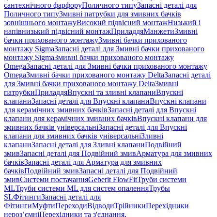
сантехнічного фарфору
Поличного типу
Запасні деталі для
Поличного типу
Змивні патрубки для змивних бачків
зовнішнього монтажу
Високий підвісний монтаж
Низький і
напівнизький підвісний монтаж
Приладдя
Манжети
Змивні
бачки прихованого монтажу
Змивні бачки прихованого
монтажу Sigma
Запасні деталі для Змивні бачки прихованого
монтажу Sigma
Змивні бачки прихованого монтажу
Omega
Запасні деталі для Змивні бачки прихованого монтажу
Omega
Змивні бачки прихованого монтажу Delta
Запасні деталі
для Змивні бачки прихованого монтажу Delta
Змивні
патрубки
Приладдя
Впускні та зливні клапани
Впускні
клапани
Запасні деталі для Впускні клапани
Впускні клапани
для керамічних змивних бачків
Запасні деталі для Впускні
клапани для керамічних змивних бачків
Впускні клапани для
змивних бачків універсальні
Запасні деталі для Впускні
клапани для змивних бачків універсальні
Зливні
клапани
Запасні деталі для Зливні клапани
Подвійний
змив
Запасні деталі для Подвійний змив
Арматура для змивних
бачкiв
Запасні деталі для Арматура для змивних
бачкiв
Подвійний змив
Запасні деталі для Подвійний
змив
Системи постачання
Geberit FlowFit
Труби системи
ML
Труби системи ML для систем опалення
Трубы
SL
Фітинги
Запасні деталі для
Фітинги
Муфти
Переходи
Відводи
Трійники
Перехідники
нероз’ємні
Перехідники та з'єднання,