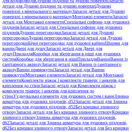
для водовідводів
Душові піддони та душові поверхні
Запасні
деталі для Душові піддони та душові поверхні
Душові
поверхні з мінерального матеріалу
Запасні деталі для Душові
поверхні з мінерального матеріалу
Монтажні елементи
Запасні
деталі для Монтажні елементи
Спеціальні сифони для душових
піддонів
Запасні деталі для Спеціальні сифони для душових
піддонів
Душові перегородки
Запасні деталі для Душові
перегородки
Душові перегородки
Запасні деталі для Душові
перегородки
Бічні перегородки для душової кабіни
Ширми для
ванни
Двері для душу
Запасні деталі для Двері для
душу
Приладдя
Коробки для зберігання в ніші для душових
систем
Коробки для зберігання в ніші
Приладдя
Ванни
Ванни із
санітарного акрилу
Запасні деталі для Ванни із санітарного
акрилу
Ванни прямокутні
Запасні деталі для Ванни
прямокутні
Монтажні елементи
Запасні деталі для Монтажні
елементи
Комплекти ніжок і комплекти траверс і анкерів для
кріплення до стіни
Запасні деталі для Комплекти ніжок і
комплекти траверс і анкерів для кріплення до
стіни
З’єднувальні елементи для душових систем і ванн
Зливна
арматура для душових піддонів, d52
Запасні деталі для Зливна
арматура для душових піддонів, d52
Без кришки зливного
отвору
Запасні деталі для Без кришки зливного отвору
Кришки
зливного отвору
Зливна арматура для душових піддонів,
d62
Запасні деталі для Зливна арматура для душових піддонів,
d62
Без кришки зливного отвору
Запасні деталі для Без кришки