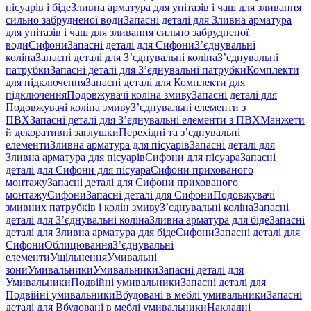
пісуарів і біде
Зливна арматура для унітазів і чаш для зливання
сильно забрудненої води
Запасні деталі для Зливна арматура
для унітазів і чаш для зливання сильно забрудненої
води
Сифони
Запасні деталі для Сифони
З’єднувальні
коліна
Запасні деталі для З’єднувальні коліна
З’єднувальні
патрубки
Запасні деталі для З’єднувальні патрубки
Комплекти
для підключення
Запасні деталі для Комплекти для
підключення
Подовжувачі коліна змиву
Запасні деталі для
Подовжувачі коліна змиву
З’єднувальні елементи з
ПВХ
Запасні деталі для З’єднувальні елементи з ПВХ
Манжети
й декоративні заглушки
Перехідні та з’єднувальні
елементи
Зливна арматура для пісуарів
Запасні деталі для
Зливна арматура для пісуарів
Сифони для пісуара
Запасні
деталі для Сифони для пісуара
Сифони прихованого
монтажу
Запасні деталі для Сифони прихованого
монтажу
Сифони
Запасні деталі для Сифони
Подовжувачі
змивних патрубків і колін змиву
З’єднувальні коліна
Запасні
деталі для З’єднувальні коліна
Зливна арматура для біде
Запасні
деталі для Зливна арматура для біде
Сифони
Запасні деталі для
Сифони
Облицювання
З’єднувальні
елементи
Ущільнення
Умивальні
зони
Умивальники
Умивальники
Запасні деталі для
Умивальники
Подвійні умивальники
Запасні деталі для
Подвійні умивальники
Вбудовані в меблі умивальники
Запасні
деталі для Вбудовані в меблі умивальники
Накладні