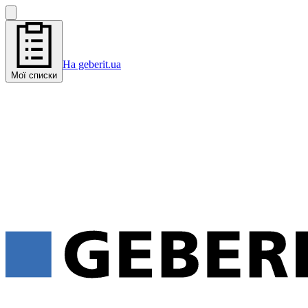
На geberit.ua
Мої списки