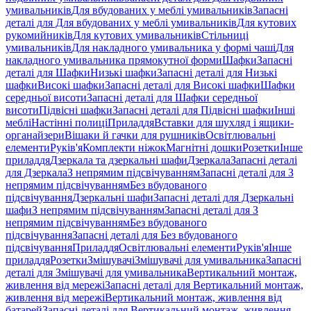
умивальників
Для вбудованих у меблі умивальників
Запасні
деталі для Для вбудованих у меблі умивальників
Для кутових
рукомийників
Для кутових умивальників
Стільниці
умивальників
Для накладного умивальника у формі чаші
Для
накладного умивальника прямокутної форми
Шафки
Запасні
деталі для Шафки
Низькі шафки
Запасні деталі для Низькі
шафки
Високі шафки
Запасні деталі для Високі шафки
Шафки
середньої висоти
Запасні деталі для Шафки середньої
висоти
Підвісні шафки
Запасні деталі для Підвісні шафки
Інші
меблі
Настінні полиці
Приладдя
Вставки для шухляд і ящики-
органайзери
Вішаки й гачки для рушників
Освітлювальні
елементи
Руків'я
Комплекти ніжок
Магнітні дошки
Розетки
Інше
приладдя
Дзеркала та дзеркальні шафи
Дзеркала
Запасні деталі
для Дзеркала
З непрямим підсвічуванням
Запасні деталі для З
непрямим підсвічуванням
Без вбудованого
підсвічування
Дзеркальні шафи
Запасні деталі для Дзеркальні
шафи
З непрямим підсвічуванням
Запасні деталі для З
непрямим підсвічуванням
Без вбудованого
підсвічування
Запасні деталі для Без вбудованого
підсвічування
Приладдя
Освітлювальні елементи
Руків'я
Інше
приладдя
Розетки
Змішувачі
Змішувачі для умивальника
Запасні
деталі для Змішувачі для умивальника
Вертикальний монтаж,
живлення від мережі
Запасні деталі для Вертикальний монтаж,
живлення від мережі
Вертикальний монтаж, живлення від
батарей
Запасні деталі для Вертикальний монтаж, живлення