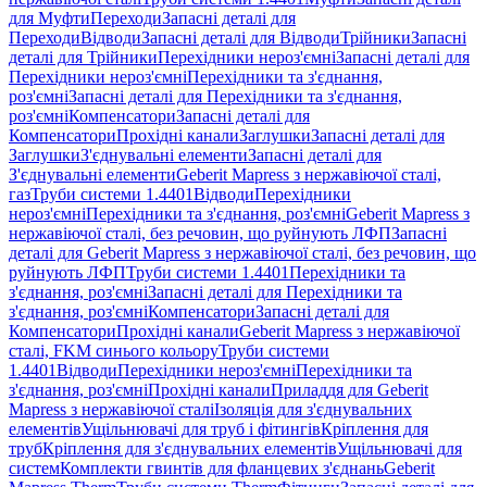
для Муфти
Переходи
Запасні деталі для
Переходи
Відводи
Запасні деталі для Відводи
Трійники
Запасні
деталі для Трійники
Перехідники нероз'ємні
Запасні деталі для
Перехідники нероз'ємні
Перехідники та з'єднання,
роз'ємні
Запасні деталі для Перехідники та з'єднання,
роз'ємні
Компенсатори
Запасні деталі для
Компенсатори
Прохідні канали
Заглушки
Запасні деталі для
Заглушки
З'єднувальні елементи
Запасні деталі для
З'єднувальні елементи
Geberit Mapress з нержавіючої сталі,
газ
Труби системи 1.4401
Відводи
Перехідники
нероз'ємні
Перехідники та з'єднання, роз'ємні
Geberit Mapress з
нержавіючої сталі, без речовин, що руйнують ЛФП
Запасні
деталі для Geberit Mapress з нержавіючої сталі, без речовин, що
руйнують ЛФП
Труби системи 1.4401
Перехідники та
з'єднання, роз'ємні
Запасні деталі для Перехідники та
з'єднання, роз'ємні
Компенсатори
Запасні деталі для
Компенсатори
Прохідні канали
Geberit Mapress з нержавіючої
сталі, FKM синього кольору
Труби системи
1.4401
Відводи
Перехідники нероз'ємні
Перехідники та
з'єднання, роз'ємні
Прохідні канали
Приладдя для Geberit
Mapress з нержавіючої сталі
Ізоляція для з'єднувальних
елементів
Ущільнювачі для труб і фітингів
Кріплення для
труб
Кріплення для з'єднувальних елементів
Ущільнювачі для
систем
Комплекти гвинтів для фланцевих з'єднань
Geberit