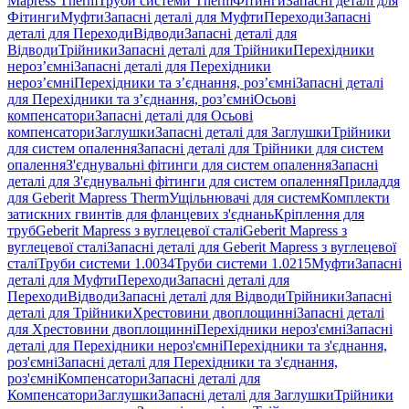
Mapress Therm
Труби системи Therm
Фітинги
Запасні деталі для
Фітинги
Муфти
Запасні деталі для Муфти
Переходи
Запасні
деталі для Переходи
Відводи
Запасні деталі для
Відводи
Трійники
Запасні деталі для Трійники
Перехідники
нероз’ємні
Запасні деталі для Перехідники
нероз’ємні
Перехідники та з’єднання, роз’ємні
Запасні деталі
для Перехідники та з’єднання, роз’ємні
Осьові
компенсатори
Запасні деталі для Осьові
компенсатори
Заглушки
Запасні деталі для Заглушки
Трійники
для систем опалення
Запасні деталі для Трійники для систем
опалення
З'єднувальні фітинги для систем опалення
Запасні
деталі для З'єднувальні фітинги для систем опалення
Приладдя
для Geberit Mapress Therm
Ущільнювачі для систем
Комплекти
затискних гвинтів для фланцевих з'єднань
Кріплення для
труб
Geberit Mapress з вуглецевої сталі
Geberit Mapress з
вуглецевої сталі
Запасні деталі для Geberit Mapress з вуглецевої
сталі
Труби системи 1.0034
Труби системи 1.0215
Муфти
Запасні
деталі для Муфти
Переходи
Запасні деталі для
Переходи
Відводи
Запасні деталі для Відводи
Трійники
Запасні
деталі для Трійники
Хрестовини двоплощинні
Запасні деталі
для Хрестовини двоплощинні
Перехідники нероз'ємні
Запасні
деталі для Перехідники нероз'ємні
Перехідники та з'єднання,
роз'ємні
Запасні деталі для Перехідники та з'єднання,
роз'ємні
Компенсатори
Запасні деталі для
Компенсатори
Заглушки
Запасні деталі для Заглушки
Трійники