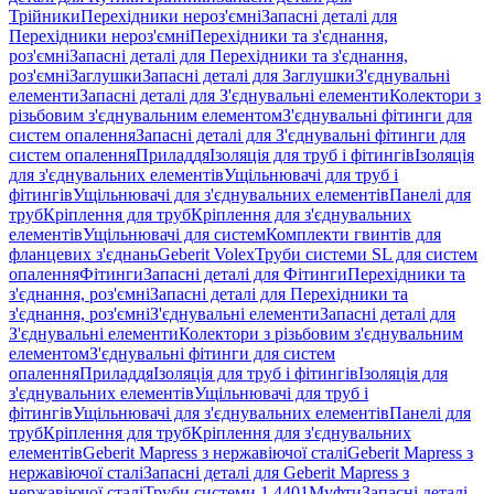
Трійники
Перехідники нероз'ємні
Запасні деталі для
Перехідники нероз'ємні
Перехідники та з'єднання,
роз'ємні
Запасні деталі для Перехідники та з'єднання,
роз'ємні
Заглушки
Запасні деталі для Заглушки
З'єднувальні
елементи
Запасні деталі для З'єднувальні елементи
Колектори з
різьбовим з'єднувальним елементом
З'єднувальні фітинги для
систем опалення
Запасні деталі для З'єднувальні фітинги для
систем опалення
Приладдя
Ізоляція для труб і фітингів
Ізоляція
для з'єднувальних елементів
Ущільнювачі для труб і
фітингів
Ущільнювачі для з'єднувальних елементів
Панелі для
труб
Кріплення для труб
Кріплення для з'єднувальних
елементів
Ущільнювачі для систем
Комплекти гвинтів для
фланцевих з'єднань
Geberit Volex
Труби системи SL для систем
опалення
Фітинги
Запасні деталі для Фітинги
Перехідники та
з'єднання, роз'ємні
Запасні деталі для Перехідники та
з'єднання, роз'ємні
З'єднувальні елементи
Запасні деталі для
З'єднувальні елементи
Колектори з різьбовим з'єднувальним
елементом
З'єднувальні фітинги для систем
опалення
Приладдя
Ізоляція для труб і фітингів
Ізоляція для
з'єднувальних елементів
Ущільнювачі для труб і
фітингів
Ущільнювачі для з'єднувальних елементів
Панелі для
труб
Кріплення для труб
Кріплення для з'єднувальних
елементів
Geberit Mapress з нержавіючої сталі
Geberit Mapress з
нержавіючої сталі
Запасні деталі для Geberit Mapress з
нержавіючої сталі
Труби системи 1.4401
Муфти
Запасні деталі