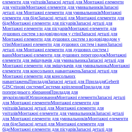
елементи для унітазів
Запасні деталі для Монтажні елементи
для унітазів
Монтажні елементи для умивальників
Запасні
деталі для Монтажні елементи для умивальників
Монтажні
елементи для біде
Запасні деталі для Монтажні елементи для
біде
Монтажні елементи для пісуарів
Запасні деталі для
Монтажні елементи для пісуарів
Монтажні елементи для
душових систем з водовідводом у стіні
Запасні деталі для
Монтажні елементи для душових систем з водовідводом у
стіні
Монтажні елементи для душових систем і ванн
Запасні
деталі для Монтажні елементи для душових систем і
ванн
Монтажні елементи для душових перегородок
Монтажні
елементи для змішувачів для умивальника
Запасні деталі для
Монтажні елементи для змішувачів для умивальника
Монтажні
елементи для консольних навантажень
Запасні деталі для
Монтажні елементи для консольних
навантажень
Приладдя
Запасні деталі для Приладдя
Geberit
GIS
Стінові системи
Системи кріплення
Приладдя для
попереднього збирання
Приладдя для
звукоізоляції
Облицювання
Монтажні елементи
Запасні деталі
для Монтажні елементи
Монтажні елементи для
унітазів
Запасні деталі для Монтажні елементи для
унітазів
Монтажні елементи для умивальників
Запасні деталі
для Монтажні елементи для умивальників
Монтажні елементи
для біде
Запасні деталі для Монтажні елементи для
біде
Монтажні елементи для пісуарів
Запасні деталі для