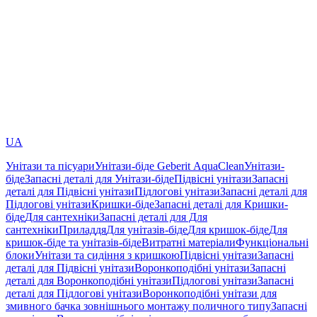
UA
Унітази та пісуари
Унітази-біде Geberit AquaClean
Унітази-
біде
Запасні деталі для Унітази-біде
Підвісні унітази
Запасні
деталі для Підвісні унітази
Підлогові унітази
Запасні деталі для
Підлогові унітази
Кришки-біде
Запасні деталі для Кришки-
біде
Для сантехніки
Запасні деталі для Для
сантехніки
Приладдя
Для унітазів-біде
Для кришок-біде
Для
кришок-біде та унітазів-біде
Витратні матеріали
Функціональні
блоки
Унітази та сидіння з кришкою
Підвісні унітази
Запасні
деталі для Підвісні унітази
Воронкоподібні унітази
Запасні
деталі для Воронкоподібні унітази
Підлогові унітази
Запасні
деталі для Підлогові унітази
Воронкоподібні унітази для
змивного бачка зовнішнього монтажу поличного типу
Запасні