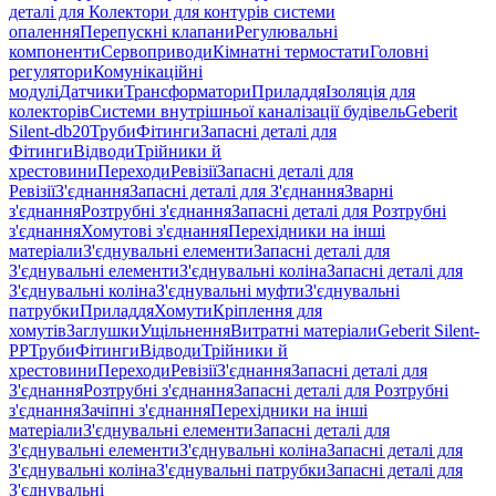
деталі для Колектори для контурів системи
опалення
Перепускні клапани
Регулювальні
компоненти
Сервоприводи
Кімнатні термостати
Головні
регулятори
Комунікаційні
модулі
Датчики
Трансформатори
Приладдя
Ізоляція для
колекторів
Системи внутрішньої каналізації будівель
Geberit
Silent-db20
Труби
Фітинги
Запасні деталі для
Фітинги
Відводи
Трійники й
хрестовини
Переходи
Ревізії
Запасні деталі для
Ревізії
З'єднання
Запасні деталі для З'єднання
Зварні
з'єднання
Розтрубні з'єднання
Запасні деталі для Розтрубні
з'єднання
Хомутові з'єднання
Перехідники на інші
матеріали
З'єднувальні елементи
Запасні деталі для
З'єднувальні елементи
З'єднувальні коліна
Запасні деталі для
З'єднувальні коліна
З'єднувальні муфти
З'єднувальні
патрубки
Приладдя
Хомути
Кріплення для
хомутів
Заглушки
Ущільнення
Витратні матеріали
Geberit Silent-
PP
Труби
Фітинги
Відводи
Трійники й
хрестовини
Переходи
Ревізії
З'єднання
Запасні деталі для
З'єднання
Розтрубні з'єднання
Запасні деталі для Розтрубні
з'єднання
Зачіпні з'єднання
Перехідники на інші
матеріали
З'єднувальні елементи
Запасні деталі для
З'єднувальні елементи
З'єднувальні коліна
Запасні деталі для
З'єднувальні коліна
З'єднувальні патрубки
Запасні деталі для
З'єднувальні