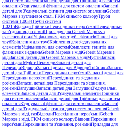
для систем опалення
Запасні деталі для Трійники для систем
опалення
З'єднувальні фітинги для систем опалення
Запасні
деталі для З'єднувальні фітинги для систем опалення
Geberit
Mapress з вуглецевої сталі, FKM синього кольору
Труби
системи 1.0034
Труби системи
1.0215
Відводи
Трійники
Перехідники нероз'ємні
Перехідники
та з'єднання, роз'ємні
Приладдя для Geberit Mapress з
вуглецевої сталі
Ущільнювачі для труб і фітингів
Панелі для
труб
Кріплення для труб
Кріплення для з'єднувальних
елементів
Ущільнювачі для систем
Комплекти гвинтів для
фланцевих з'єднань
Geberit Mapress з міді
Geberit Mapress з
міді
Запасні деталі для Geberit Mapress з міді
Муфти
Запасні
деталі для Муфти
Переходи
Запасні деталі для
Переходи
Відводи
Запасні деталі для Відводи
Трійники
Запасні
деталі для Трійники
Перехідники нероз'ємні
Запасні деталі для
Перехідники нероз'ємні
Перехідники та з'єднання,
роз'ємні
Запасні деталі для Перехідники та з'єднання,
роз'ємні
Заглушки
Запасні деталі для Заглушки
З'єднувальні
елементи
Запасні деталі для З'єднувальні елементи
Трійники
для систем опалення
Запасні деталі для Трійники для систем
опалення
З'єднувальні фітинги для систем опалення
Запасні
деталі для З'єднувальні фітинги для систем опалення
Geberit
Mapress з міді, газ
Відводи
Перехідники нероз'ємні
Geberit
Mapress з міді, FKM синього кольору
Відводи
Перехідники
нероз'ємні
Перехідники та з'єднання, роз'ємні
Приладдя для