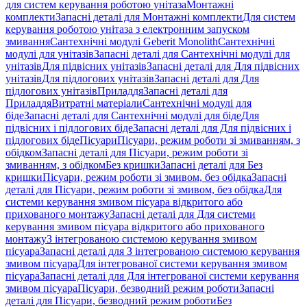
для систем керування роботою унітаза
Монтажні
комплекти
Запасні деталі для Монтажні комплекти
Для систем
керування роботою унітаза з електронним запуском
змивання
Сантехнічні модулі Geberit Monolith
Сантехнічні
модулі для унітазів
Запасні деталі для Сантехнічні модулі для
унітазів
Для підвісних унітазів
Запасні деталі для Для підвісних
унітазів
Для підлогових унітазів
Запасні деталі для Для
підлогових унітазів
Приладдя
Запасні деталі для
Приладдя
Витратні матеріали
Сантехнічні модулі для
біде
Запасні деталі для Сантехнічні модулі для біде
Для
підвісних і підлогових біде
Запасні деталі для Для підвісних і
підлогових біде
Пісуари
Пісуари, режим роботи зі змиванням, з
обідком
Запасні деталі для Пісуари, режим роботи зі
змиванням, з обідком
Без кришки
Запасні деталі для Без
кришки
Пісуари, режим роботи зі змивом, без обідка
Запасні
деталі для Пісуари, режим роботи зі змивом, без обідка
Для
системи керування змивом пісуара відкритого або
прихованого монтажу
Запасні деталі для Для системи
керування змивом пісуара відкритого або прихованого
монтажу
З інтегрованою системою керування змивом
пісуара
Запасні деталі для З інтегрованою системою керування
змивом пісуара
Для інтегрованої системи керування змивом
пісуара
Запасні деталі для Для інтегрованої системи керування
змивом пісуара
Пісуари, безводний режим роботи
Запасні
деталі для Пісуари, безводний режим роботи
Без