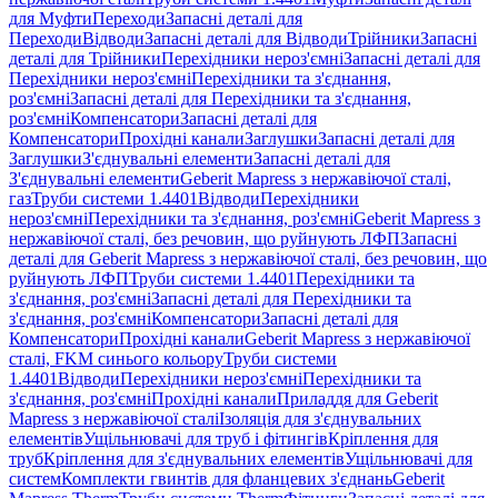
для Муфти
Переходи
Запасні деталі для
Переходи
Відводи
Запасні деталі для Відводи
Трійники
Запасні
деталі для Трійники
Перехідники нероз'ємні
Запасні деталі для
Перехідники нероз'ємні
Перехідники та з'єднання,
роз'ємні
Запасні деталі для Перехідники та з'єднання,
роз'ємні
Компенсатори
Запасні деталі для
Компенсатори
Прохідні канали
Заглушки
Запасні деталі для
Заглушки
З'єднувальні елементи
Запасні деталі для
З'єднувальні елементи
Geberit Mapress з нержавіючої сталі,
газ
Труби системи 1.4401
Відводи
Перехідники
нероз'ємні
Перехідники та з'єднання, роз'ємні
Geberit Mapress з
нержавіючої сталі, без речовин, що руйнують ЛФП
Запасні
деталі для Geberit Mapress з нержавіючої сталі, без речовин, що
руйнують ЛФП
Труби системи 1.4401
Перехідники та
з'єднання, роз'ємні
Запасні деталі для Перехідники та
з'єднання, роз'ємні
Компенсатори
Запасні деталі для
Компенсатори
Прохідні канали
Geberit Mapress з нержавіючої
сталі, FKM синього кольору
Труби системи
1.4401
Відводи
Перехідники нероз'ємні
Перехідники та
з'єднання, роз'ємні
Прохідні канали
Приладдя для Geberit
Mapress з нержавіючої сталі
Ізоляція для з'єднувальних
елементів
Ущільнювачі для труб і фітингів
Кріплення для
труб
Кріплення для з'єднувальних елементів
Ущільнювачі для
систем
Комплекти гвинтів для фланцевих з'єднань
Geberit