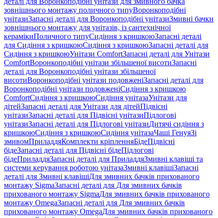
деталі для Воронкоподібні унітази для змивного бачка
зовнішнього монтажу поличного типу
Воронкоподібні
унітази
Запасні деталі для Воронкоподібні унітази
Змивні бачки
зовнішнього монтажу для унітазів, із сантехнічної
кераміки
Поличного типу
Сидіння з кришкою
Запасні деталі
для Сидіння з кришкою
Сидіння з кришкою
Запасні деталі для
Сидіння з кришкою
Унітази Comfort
Запасні деталі для Унітази
Comfort
Воронкоподібні унітази збільшеної висоти
Запасні
деталі для Воронкоподібні унітази збільшеної
висоти
Воронкоподібні унітази подовжені
Запасні деталі для
Воронкоподібні унітази подовжені
Сидіння з кришкою
Comfort
Сидіння з кришкою
Сидіння унітаза
Унітази для
дітей
Запасні деталі для Унітази для дітей
Підвісні
унітази
Запасні деталі для Підвісні унітази
Підлогові
унітази
Запасні деталі для Підлогові унітази
Дитячі сидіння з
кришкою
Сидіння з кришкою
Сидіння унітаза
Чаші Генуя
Зі
змивом
Приладдя
Комплекти кріплення
Біде
Підвісні
біде
Запасні деталі для Підвісні біде
Підлогові
біде
Приладдя
Запасні деталі для Приладдя
Змивні клавіші та
системи керування роботою унітаза
Змивні клавіші
Запасні
деталі для Змивні клавіші
Для змивних бачків прихованого
монтажу Sigma
Запасні деталі для Для змивних бачків
прихованого монтажу Sigma
Для змивних бачків прихованого
монтажу Omega
Запасні деталі для Для змивних бачків
прихованого монтажу Omega
Для змивних бачків прихованого