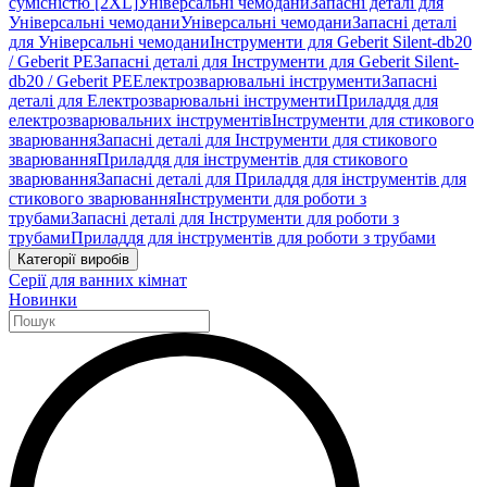
сумісністю [2XL]
Універсальні чемодани
Запасні деталі для
Універсальні чемодани
Універсальні чемодани
Запасні деталі
для Універсальні чемодани
Інструменти для Geberit Silent-db20
/ Geberit PE
Запасні деталі для Інструменти для Geberit Silent-
db20 / Geberit PE
Електрозварювальні інструменти
Запасні
деталі для Електрозварювальні інструменти
Приладдя для
електрозварювальних інструментів
Інструменти для стикового
зварювання
Запасні деталі для Інструменти для стикового
зварювання
Приладдя для інструментів для стикового
зварювання
Запасні деталі для Приладдя для інструментів для
стикового зварювання
Інструменти для роботи з
трубами
Запасні деталі для Інструменти для роботи з
трубами
Приладдя для інструментів для роботи з трубами
Категорії виробів
Серії для ванних кімнат
Новинки