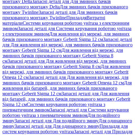
монтажу Delta
Запасні деталі для Для змивних бачків
прихованого монтажу Delta
Для змивних бачків прихованого
монтажу Twinline
Запасні деталі для Для змивних бачків
прихованого монтажу Twinline
Приладдя
Витратні
матеріали
Системи керування роботою унітаза з електронним
змивом
Запасні деталі для Системи керування роботою унітаза
з електронним змивом
Для живлення від мережі, для змивних
бачків прихованого монтажу Geberit Sigma 12 см
Запасні деталі
для Для живлення від мережі, для змивних бачків прихованого
монтажу Geberit Sigma 12 см
Для живлення від мережі, для
змивних бачків прихованого монтажу Geberit Sigma 8
см
Запасні деталі для Для живлення від мережі, для змивних
бачків прихованого монтажу Geberit Sigma 8 см
Для живлення
від мережі, для змивних бачків прихованого монтажу Geberit
Omega 12 см
Запасні деталі для Для живлення від мережі, для
змивних бачків прихованого монтажу Geberit Omega 12 см
Для
живлення від батарей, для змивних бачків прихованого
монтажу Geberit Sigma 12 см
Запасні деталі для Для живлення
від батарей, для змивних бачків прихованого монтажу Geberit
Sigma 12 см
Системи керування роботою унітаза з
пневматичним змивом
Запасні деталі для Системи керування
роботою унітаза з пневматичним змивом
Для подвійного
змиву
Запасні деталі для Для подвійного змиву
Для одинарного
змиву
Запасні деталі для Для одинарного змиву
Приладдя для
систем керування роботою унітаза
Запасні деталі для Приладдя