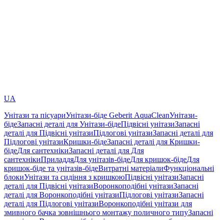
UA
Унітази та пісуари
Унітази-біде Geberit AquaClean
Унітази-
біде
Запасні деталі для Унітази-біде
Підвісні унітази
Запасні
деталі для Підвісні унітази
Підлогові унітази
Запасні деталі для
Підлогові унітази
Кришки-біде
Запасні деталі для Кришки-
біде
Для сантехніки
Запасні деталі для Для
сантехніки
Приладдя
Для унітазів-біде
Для кришок-біде
Для
кришок-біде та унітазів-біде
Витратні матеріали
Функціональні
блоки
Унітази та сидіння з кришкою
Підвісні унітази
Запасні
деталі для Підвісні унітази
Воронкоподібні унітази
Запасні
деталі для Воронкоподібні унітази
Підлогові унітази
Запасні
деталі для Підлогові унітази
Воронкоподібні унітази для
змивного бачка зовнішнього монтажу поличного типу
Запасні