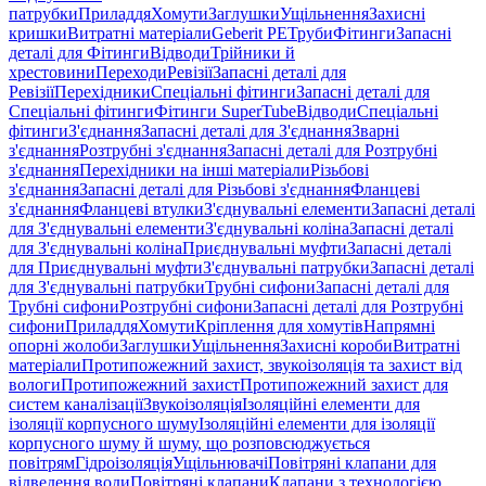
патрубки
Приладдя
Хомути
Заглушки
Ущільнення
Захисні
кришки
Витратні матеріали
Geberit PE
Труби
Фітинги
Запасні
деталі для Фітинги
Відводи
Трійники й
хрестовини
Переходи
Ревізії
Запасні деталі для
Ревізії
Перехідники
Спеціальні фітинги
Запасні деталі для
Спеціальні фітинги
Фітинги SuperTube
Відводи
Спеціальні
фітинги
З'єднання
Запасні деталі для З'єднання
Зварні
з'єднання
Розтрубні з'єднання
Запасні деталі для Розтрубні
з'єднання
Перехідники на інші матеріали
Різьбові
з'єднання
Запасні деталі для Різьбові з'єднання
Фланцеві
з'єднання
Фланцеві втулки
З'єднувальні елементи
Запасні деталі
для З'єднувальні елементи
З'єднувальні коліна
Запасні деталі
для З'єднувальні коліна
Приєднувальні муфти
Запасні деталі
для Приєднувальні муфти
З'єднувальні патрубки
Запасні деталі
для З'єднувальні патрубки
Трубні сифони
Запасні деталі для
Трубні сифони
Розтрубні сифони
Запасні деталі для Розтрубні
сифони
Приладдя
Хомути
Кріплення для хомутів
Напрямні
опорні жолоби
Заглушки
Ущільнення
Захисні короби
Витратні
матеріали
Протипожежний захист, звукоізоляція та захист від
вологи
Протипожежний захист
Протипожежний захист для
систем каналізації
Звукоізоляція
Ізоляційні елементи для
ізоляції корпусного шуму
Ізоляційні елементи для ізоляції
корпусного шуму й шуму, що розповсюджується
повітрям
Гідроізоляція
Ущільнювачі
Повітряні клапани для
відведення води
Повітряні клапани
Клапани з технологією