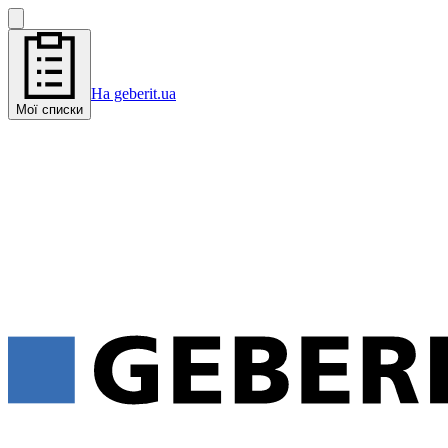
На geberit.ua
Мої списки