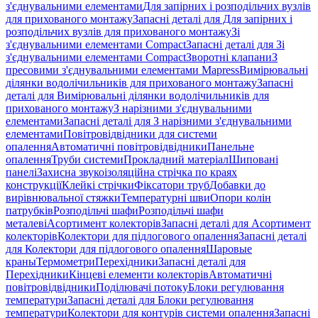
з'єднувальними елементами
Для запірних і розподільчих вузлів
для прихованого монтажу
Запасні деталі для Для запірних і
розподільчих вузлів для прихованого монтажу
Зі
з'єднувальними елементами Compact
Запасні деталі для Зі
з'єднувальними елементами Compact
Зворотні клапани
З
пресовими з'єднувальними елементами Mapress
Вимірювальні
ділянки водолічильників для прихованого монтажу
Запасні
деталі для Вимірювальні ділянки водолічильників для
прихованого монтажу
З нарізними з'єднувальними
елементами
Запасні деталі для З нарізними з'єднувальними
елементами
Повітровідвідники для системи
опалення
Автоматичні повітровідвідники
Панельне
опалення
Труби системи
Прокладний матеріал
Шиповані
панелі
Захисна звукоізоляційна стрічка по краях
конструкції
Клейкі стрічки
Фіксатори труб
Добавки до
вирівнювальної стяжки
Температурні шви
Опори колін
патрубків
Розподільчі шафи
Розподільчі шафи
металеві
Асортимент колекторів
Запасні деталі для Асортимент
колекторів
Колектори для підлогового опалення
Запасні деталі
для Колектори для підлогового опалення
Шаровые
краны
Термометри
Перехідники
Запасні деталі для
Перехідники
Кінцеві елементи колекторів
Автоматичні
повітровідвідники
Поділювачі потоку
Блоки регулювання
температури
Запасні деталі для Блоки регулювання
температури
Колектори для контурів системи опалення
Запасні