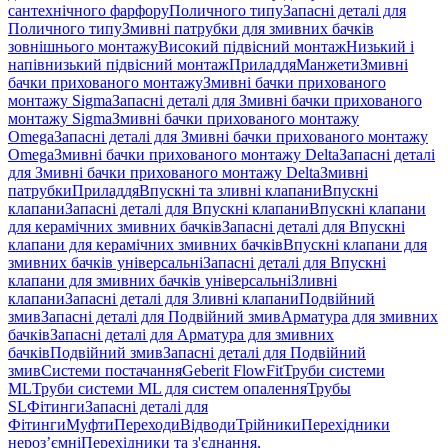
сантехнічного фарфору
Поличного типу
Запасні деталі для
Поличного типу
Змивні патрубки для змивних бачків
зовнішнього монтажу
Високий підвісний монтаж
Низький і
напівнизький підвісний монтаж
Приладдя
Манжети
Змивні
бачки прихованого монтажу
Змивні бачки прихованого
монтажу Sigma
Запасні деталі для Змивні бачки прихованого
монтажу Sigma
Змивні бачки прихованого монтажу
Omega
Запасні деталі для Змивні бачки прихованого монтажу
Omega
Змивні бачки прихованого монтажу Delta
Запасні деталі
для Змивні бачки прихованого монтажу Delta
Змивні
патрубки
Приладдя
Впускні та зливні клапани
Впускні
клапани
Запасні деталі для Впускні клапани
Впускні клапани
для керамічних змивних бачків
Запасні деталі для Впускні
клапани для керамічних змивних бачків
Впускні клапани для
змивних бачків універсальні
Запасні деталі для Впускні
клапани для змивних бачків універсальні
Зливні
клапани
Запасні деталі для Зливні клапани
Подвійний
змив
Запасні деталі для Подвійний змив
Арматура для змивних
бачкiв
Запасні деталі для Арматура для змивних
бачкiв
Подвійний змив
Запасні деталі для Подвійний
змив
Системи постачання
Geberit FlowFit
Труби системи
ML
Труби системи ML для систем опалення
Трубы
SL
Фітинги
Запасні деталі для
Фітинги
Муфти
Переходи
Відводи
Трійники
Перехідники
нероз’ємні
Перехідники та з'єднання,