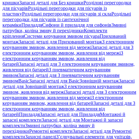
кришки
Запасні деталі для Без кришки
Розділові перегородки
для пісуарів
Роздільні перегородки для пісуарів із
пластику
Роздільні перегородки для пісуарів зі скла
Роздільні
перегородки для пісуарів із сантехнічної
кераміки
Приладдя
Сифони й приладдя для сифонів
Змивні
патрубки, коліна змиву й перехідники
Комплекти
кріплення
Системи керування змивом пісуара
Прихований
монтаж
Запасні деталі для Прихований монтаж
З електронним
керуванням змивом, живлення від мережі
Запасні деталі для З
електронним керуванням змивом, живлення від мережі
З
електронним керуванням змивом, живлення від
батарей
Запасні деталі для З електронним керуванням змивом,
живлення від батарей
З пневматичним керуванням
змивом
Запасні деталі для З пневматичним керуванням
змивом
Basic
Запасні деталі для Basic
Зовнішній монтаж
Запасні
деталі для Зовнішній монтаж
З електронним керуванням
змивом, живлення від мережі
Запасні деталі для З електронним
керуванням змивом, живлення від мережі
З електронним
керуванням змивом, живлення від батарей
Запасні деталі для З
електронним керуванням змивом, живлення від
батарей
Приладдя
Запасні деталі для Приладдя
Монтажні й
запасні комплекти
Запасні деталі для Монтажні й запасні
комплекти
Змивні патрубки, коліна змиву й
перехідники
Ремонтні комплекти
Запасні деталі для Ремонтні
комплекти
Захисні панелі
З’єднувальні елементи для унітазів,