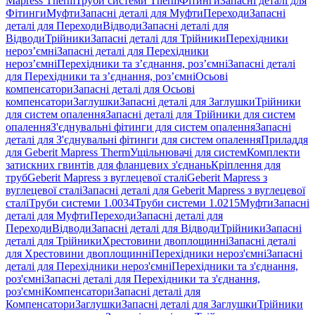
Mapress Therm
Труби системи Therm
Фітинги
Запасні деталі для
Фітинги
Муфти
Запасні деталі для Муфти
Переходи
Запасні
деталі для Переходи
Відводи
Запасні деталі для
Відводи
Трійники
Запасні деталі для Трійники
Перехідники
нероз’ємні
Запасні деталі для Перехідники
нероз’ємні
Перехідники та з’єднання, роз’ємні
Запасні деталі
для Перехідники та з’єднання, роз’ємні
Осьові
компенсатори
Запасні деталі для Осьові
компенсатори
Заглушки
Запасні деталі для Заглушки
Трійники
для систем опалення
Запасні деталі для Трійники для систем
опалення
З'єднувальні фітинги для систем опалення
Запасні
деталі для З'єднувальні фітинги для систем опалення
Приладдя
для Geberit Mapress Therm
Ущільнювачі для систем
Комплекти
затискних гвинтів для фланцевих з'єднань
Кріплення для
труб
Geberit Mapress з вуглецевої сталі
Geberit Mapress з
вуглецевої сталі
Запасні деталі для Geberit Mapress з вуглецевої
сталі
Труби системи 1.0034
Труби системи 1.0215
Муфти
Запасні
деталі для Муфти
Переходи
Запасні деталі для
Переходи
Відводи
Запасні деталі для Відводи
Трійники
Запасні
деталі для Трійники
Хрестовини двоплощинні
Запасні деталі
для Хрестовини двоплощинні
Перехідники нероз'ємні
Запасні
деталі для Перехідники нероз'ємні
Перехідники та з'єднання,
роз'ємні
Запасні деталі для Перехідники та з'єднання,
роз'ємні
Компенсатори
Запасні деталі для
Компенсатори
Заглушки
Запасні деталі для Заглушки
Трійники