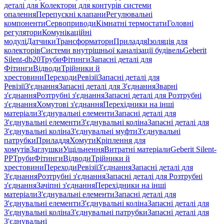
деталі для Колектори для контурів системи
опалення
Перепускні клапани
Регулювальні
компоненти
Сервоприводи
Кімнатні термостати
Головні
регулятори
Комунікаційні
модулі
Датчики
Трансформатори
Приладдя
Ізоляція для
колекторів
Системи внутрішньої каналізації будівель
Geberit
Silent-db20
Труби
Фітинги
Запасні деталі для
Фітинги
Відводи
Трійники й
хрестовини
Переходи
Ревізії
Запасні деталі для
Ревізії
З'єднання
Запасні деталі для З'єднання
Зварні
з'єднання
Розтрубні з'єднання
Запасні деталі для Розтрубні
з'єднання
Хомутові з'єднання
Перехідники на інші
матеріали
З'єднувальні елементи
Запасні деталі для
З'єднувальні елементи
З'єднувальні коліна
Запасні деталі для
З'єднувальні коліна
З'єднувальні муфти
З'єднувальні
патрубки
Приладдя
Хомути
Кріплення для
хомутів
Заглушки
Ущільнення
Витратні матеріали
Geberit Silent-
PP
Труби
Фітинги
Відводи
Трійники й
хрестовини
Переходи
Ревізії
З'єднання
Запасні деталі для
З'єднання
Розтрубні з'єднання
Запасні деталі для Розтрубні
з'єднання
Зачіпні з'єднання
Перехідники на інші
матеріали
З'єднувальні елементи
Запасні деталі для
З'єднувальні елементи
З'єднувальні коліна
Запасні деталі для
З'єднувальні коліна
З'єднувальні патрубки
Запасні деталі для
З'єднувальні