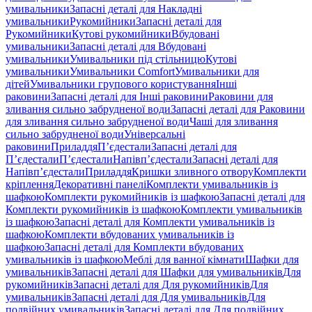
умивальники
Запасні деталі для Накладні
умивальники
Рукомийники
Запасні деталі для
Рукомийники
Кутові рукомийники
Вбудовані
умивальники
Запасні деталі для Вбудовані
умивальники
Умивальники під стільницю
Кутові
умивальники
Умивальники Comfort
Умивальники для
дітей
Умивальники групового користування
Інші
раковини
Запасні деталі для Інші раковини
Раковини для
зливання сильно забрудненої води
Запасні деталі для Раковини
для зливання сильно забрудненої води
Чаші для зливання
сильно забрудненої води
Універсальні
раковини
Приладдя
П’єдестали
Запасні деталі для
П’єдестали
П’єдестали
Напівп’єдестали
Запасні деталі для
Напівп’єдестали
Приладдя
Кришки зливного отвору
Комплекти
кріплення
Декоративні панелі
Комплекти умивальників із
шафкою
Комплекти рукомийників із шафкою
Запасні деталі для
Комплекти рукомийників із шафкою
Комплекти умивальників
із шафкою
Запасні деталі для Комплекти умивальників із
шафкою
Комплекти вбудованих умивальників із
шафкою
Запасні деталі для Комплекти вбудованих
умивальників із шафкою
Меблі для ванної кімнати
Шафки для
умивальників
Запасні деталі для Шафки для умивальників
Для
рукомийників
Запасні деталі для Для рукомийників
Для
умивальників
Запасні деталі для Для умивальників
Для
подвійних умивальників
Запасні деталі для Для подвійних