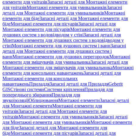
елементи для унітазів
Запасні деталі для Монтажні елементи
для унітазів
Монтажні елементи для умивальників
Запасні
деталі для Монтажні елементи для умивальників
Монтажні
елементи для біде
Запасні деталі для Монтажні елементи для
біде
Монтажні елементи для пісуарів
Запасні деталі для
Монтажні елементи для пісуарів
Монтажні елементи для
душових систем з водовідводом у стіні
Запасні деталі для
Монтажні елементи для душових систем з водовідводом у
стіні
Монтажні елементи для душових систем і ванн
Запасні
деталі для Монтажні елементи для душових систем і
ванн
Монтажні елементи для душових перегородок
Монтажні
елементи для змішувачів для умивальника
Запасні деталі для
Монтажні елементи для змішувачів для умивальника
Монтажні
елементи для консольних навантажень
Запасні деталі для
Монтажні елементи для консольних
навантажень
Приладдя
Запасні деталі для Приладдя
Geberit
GIS
Стінові системи
Системи кріплення
Приладдя для
попереднього збирання
Приладдя для
звукоізоляції
Облицювання
Монтажні елементи
Запасні деталі
для Монтажні елементи
Монтажні елементи для
унітазів
Запасні деталі для Монтажні елементи для
унітазів
Монтажні елементи для умивальників
Запасні деталі
для Монтажні елементи для умивальників
Монтажні елементи
для біде
Запасні деталі для Монтажні елементи для
біде
Монтажні елементи для пісуарів
Запасні деталі для