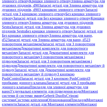
зливного отвору
Кришки зливного отвору
Зливна арматура для
душових піддонів, d90
Запасні деталі для Зливна арматура для
душових піддонів, d90
З кришкою зливного отвору
Запасні
деталі для З кришкою зливного отвору
Без кришки зливного
отвору
Запасні деталі для Без кришки зливного отвору
Кришки
зливного отвору
Зливна арматура для душових піддонів
Sestra
Запасні деталі для Зливна арматура для душових
піддонів Sestra
Без кришки зливного отвору
Запасні деталі для
Без кришки зливного отвору
Зливна арматура для ванн,
d52
Запасні деталі для Зливна арматура для ванн, d52
З
поворотним механізмом
Запасні деталі для З поворотним
механізмом
Декоративні комплекти для поворотного
механізму
Запасні деталі для Декоративні комплекти для
поворотного механізму
З поворотним механізмом і
підводом
Запасні деталі для З поворотним механізмом і
підводом
Декоративні комплекти для поворотного механізму й
підводу
Запасні деталі для Декоративні комплекти для
поворотного механізму й підводу
З кнопкою
PushControl
Запасні деталі для З кнопкою PushControl
З
пробками донного клапана
Запасні деталі для З пробками
донного клапана
Приладдя для зливної арматури для
ванн
З’єднувальні елементи для підведення води
Монтажні
системи й системи змиву
Geberit Duofix
Стінові
системи
Системи кріплення
Облицювання
Приладдя
Монтажні
елементи
Запасні деталі для Монтажні елементи
Монтажні