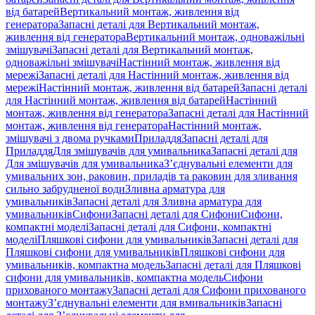
від батарей
Вертикальний монтаж, живлення від
генератора
Запасні деталі для Вертикальний монтаж,
живлення від генератора
Вертикальний монтаж, одноважільні
змішувачі
Запасні деталі для Вертикальний монтаж,
одноважільні змішувачі
Настінний монтаж, живлення від
мережі
Запасні деталі для Настінний монтаж, живлення від
мережі
Настінний монтаж, живлення від батарей
Запасні деталі
для Настінний монтаж, живлення від батарей
Настінний
монтаж, живлення від генератора
Запасні деталі для Настінний
монтаж, живлення від генератора
Настінний монтаж,
змішувачі з двома ручками
Приладдя
Запасні деталі для
Приладдя
Для змішувачів для умивальника
Запасні деталі для
Для змішувачів для умивальника
З’єднувальні елементи для
умивальних зон, раковин, приладів та раковин для зливання
сильно забрудненої води
Зливна арматура для
умивальників
Запасні деталі для Зливна арматура для
умивальників
Сифони
Запасні деталі для Сифони
Сифони,
компактні моделі
Запасні деталі для Сифони, компактні
моделі
Пляшкові сифони для умивальників
Запасні деталі для
Пляшкові сифони для умивальників
Пляшкові сифони для
умивальників, компактна модель
Запасні деталі для Пляшкові
сифони для умивальників, компактна модель
Сифони
прихованого монтажу
Запасні деталі для Сифони прихованого
монтажу
З’єднувальні елементи для вмивальників
Запасні