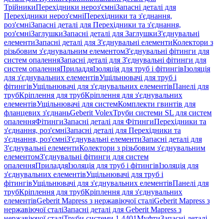
Трійники
Перехідники нероз'ємні
Запасні деталі для
Перехідники нероз'ємні
Перехідники та з'єднання,
роз'ємні
Запасні деталі для Перехідники та з'єднання,
роз'ємні
Заглушки
Запасні деталі для Заглушки
З'єднувальні
елементи
Запасні деталі для З'єднувальні елементи
Колектори з
різьбовим з'єднувальним елементом
З'єднувальні фітинги для
систем опалення
Запасні деталі для З'єднувальні фітинги для
систем опалення
Приладдя
Ізоляція для труб і фітингів
Ізоляція
для з'єднувальних елементів
Ущільнювачі для труб і
фітингів
Ущільнювачі для з'єднувальних елементів
Панелі для
труб
Кріплення для труб
Кріплення для з'єднувальних
елементів
Ущільнювачі для систем
Комплекти гвинтів для
фланцевих з'єднань
Geberit Volex
Труби системи SL для систем
опалення
Фітинги
Запасні деталі для Фітинги
Перехідники та
з'єднання, роз'ємні
Запасні деталі для Перехідники та
з'єднання, роз'ємні
З'єднувальні елементи
Запасні деталі для
З'єднувальні елементи
Колектори з різьбовим з'єднувальним
елементом
З'єднувальні фітинги для систем
опалення
Приладдя
Ізоляція для труб і фітингів
Ізоляція для
з'єднувальних елементів
Ущільнювачі для труб і
фітингів
Ущільнювачі для з'єднувальних елементів
Панелі для
труб
Кріплення для труб
Кріплення для з'єднувальних
елементів
Geberit Mapress з нержавіючої сталі
Geberit Mapress з
нержавіючої сталі
Запасні деталі для Geberit Mapress з
нержавіючої сталі
Труби системи 1.4401
Муфти
Запасні деталі