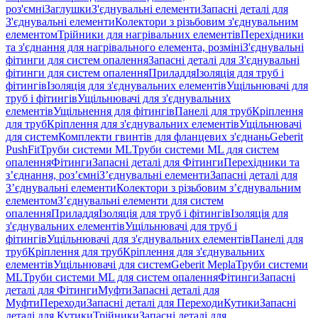
роз'ємні
Заглушки
З'єднувальні елементи
Запасні деталі для
З'єднувальні елементи
Колектори з різьбовим з'єднувальним
елементом
Трійники для нагрівальних елементів
Перехідники
та з'єднання для нагрівального елемента, розміні
З'єднувальні
фітинги для систем опалення
Запасні деталі для З'єднувальні
фітинги для систем опалення
Приладдя
Ізоляція для труб і
фітингів
Ізоляція для з'єднувальних елементів
Ущільнювачі для
труб і фітингів
Ущільнювачі для з'єднувальних
елементів
Ущільнення для фітингів
Панелі для труб
Кріплення
для труб
Кріплення для з'єднувальних елементів
Ущільнювачі
для систем
Комплекти гвинтів для фланцевих з'єднань
Geberit
PushFit
Труби системи ML
Труби системи ML для систем
опалення
Фітинги
Запасні деталі для Фітинги
Перехідники та
з’єднання, роз’ємні
З’єднувальні елементи
Запасні деталі для
З’єднувальні елементи
Колектори з різьбовим з’єднувальним
елементом
З’єднувальні елементи для систем
опалення
Приладдя
Ізоляція для труб і фітингів
Ізоляція для
з'єднувальних елементів
Ущільнювачі для труб і
фітингів
Ущільнювачі для з'єднувальних елементів
Панелі для
труб
Кріплення для труб
Кріплення для з'єднувальних
елементів
Ущільнювачі для систем
Geberit Mepla
Труби системи
ML
Труби системи ML для систем опалення
Фітинги
Запасні
деталі для Фітинги
Муфти
Запасні деталі для
Муфти
Переходи
Запасні деталі для Переходи
Кутики
Запасні
деталі для Кутики
Трійники
Запасні деталі для