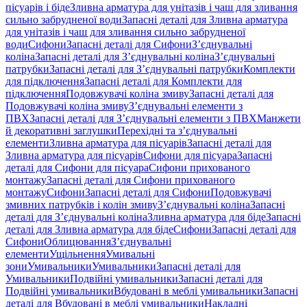
пісуарів і біде
Зливна арматура для унітазів і чаш для зливання
сильно забрудненої води
Запасні деталі для Зливна арматура
для унітазів і чаш для зливання сильно забрудненої
води
Сифони
Запасні деталі для Сифони
З’єднувальні
коліна
Запасні деталі для З’єднувальні коліна
З’єднувальні
патрубки
Запасні деталі для З’єднувальні патрубки
Комплекти
для підключення
Запасні деталі для Комплекти для
підключення
Подовжувачі коліна змиву
Запасні деталі для
Подовжувачі коліна змиву
З’єднувальні елементи з
ПВХ
Запасні деталі для З’єднувальні елементи з ПВХ
Манжети
й декоративні заглушки
Перехідні та з’єднувальні
елементи
Зливна арматура для пісуарів
Запасні деталі для
Зливна арматура для пісуарів
Сифони для пісуара
Запасні
деталі для Сифони для пісуара
Сифони прихованого
монтажу
Запасні деталі для Сифони прихованого
монтажу
Сифони
Запасні деталі для Сифони
Подовжувачі
змивних патрубків і колін змиву
З’єднувальні коліна
Запасні
деталі для З’єднувальні коліна
Зливна арматура для біде
Запасні
деталі для Зливна арматура для біде
Сифони
Запасні деталі для
Сифони
Облицювання
З’єднувальні
елементи
Ущільнення
Умивальні
зони
Умивальники
Умивальники
Запасні деталі для
Умивальники
Подвійні умивальники
Запасні деталі для
Подвійні умивальники
Вбудовані в меблі умивальники
Запасні
деталі для Вбудовані в меблі умивальники
Накладні