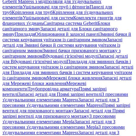
Geberit Mapress з міді
Ізоляція для з'єднувальних
елементів
Ущільнювачі для труб і фітингів
Панелі для
труб
Кріплення для труб
Кріплення для з'єднувальних
елементів
Ущільнювачі для систем
Комплекти гвинтів для
фланцевих з'єднань
Санітарна система Geberit
Блоки
санітарного змиву
Запасні деталі для Блоки санітарного
змиву
Приладдя
Облицювання й захисні панелі
Змивні бачки й
системи керування унітазом із санітарним змивом
Запасні
деталі для Змивні бачки й системи керування унітазом із
санітарним змивом
Змивні бачки прихованого монтажу з
санітарним змивом
Вбудовані гігієнічні модулі
Запасні деталі
для Вбудовані гігієнічні модулі
Приладдя для змивних бачків і
систем керування унітазом із санітарним змивом
Запасні деталі
для Приладдя для змивних бачків і систем керування унітазом
із санітарним змивом
Мережеві блоки живлення
Запасні деталі
для Мережеві блоки живлення
Мережеві
компоненти
Трубопровідна арматура
Прямі запірні
вентилі
Запасні деталі для Прямі запірні вентилі
З пресовими
з'єднувальними елементами Mapress
Запасні деталі для З
пресовими з'єднувальними елементами Mapress
Прямі запірні
вентилі для прихованого монтажу
Запасні деталі для Прямі
запірні вентилі для прихованого монтажу
З пресовими
з'єднувальними елементами Mepla
Запасні деталі для З
пресовими з'єднувальними елементами Mepla
З пресовими
з'єднувальними елементами Mapress
Запасні деталі для З