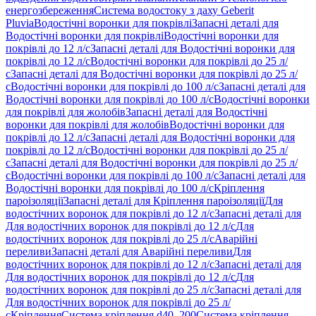
енергозбереження
Система водостоку з даху Geberit
Pluvia
Водостічні воронки для покрівлі
Запасні деталі для
Водостічні воронки для покрівлі
Водостічні воронки для
покрівлі до 12 л/с
Запасні деталі для Водостічні воронки для
покрівлі до 12 л/с
Водостічні воронки для покрівлі до 25 л/
с
Запасні деталі для Водостічні воронки для покрівлі до 25 л/
с
Водостічні воронки для покрівлі до 100 л/с
Запасні деталі для
Водостічні воронки для покрівлі до 100 л/с
Водостічні воронки
для покрівлі для жолобів
Запасні деталі для Водостічні
воронки для покрівлі для жолобів
Водостічні воронки для
покрівлі до 12 л/с
Запасні деталі для Водостічні воронки для
покрівлі до 12 л/с
Водостічні воронки для покрівлі до 25 л/
с
Запасні деталі для Водостічні воронки для покрівлі до 25 л/
с
Водостічні воронки для покрівлі до 100 л/с
Запасні деталі для
Водостічні воронки для покрівлі до 100 л/с
Кріплення
пароізоляції
Запасні деталі для Кріплення пароізоляції
Для
водостічних воронок для покрівлі до 12 л/с
Запасні деталі для
Для водостічних воронок для покрівлі до 12 л/с
Для
водостічних воронок для покрівлі до 25 л/с
Аварійні
переливи
Запасні деталі для Аварійні переливи
Для
водостічних воронок для покрівлі до 12 л/с
Запасні деталі для
Для водостічних воронок для покрівлі до 12 л/с
Для
водостічних воронок для покрівлі до 25 л/с
Запасні деталі для
Для водостічних воронок для покрівлі до 25 л/
с
Кріплення
Система кріплення d40–200
Система кріплення