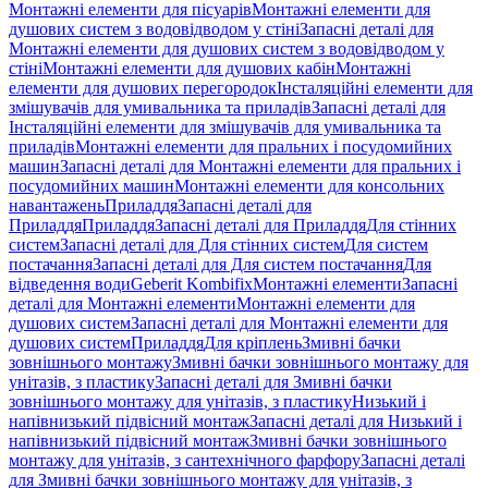
Монтажні елементи для пісуарів
Монтажні елементи для
душових систем з водовідводом у стіні
Запасні деталі для
Монтажні елементи для душових систем з водовідводом у
стіні
Монтажні елементи для душових кабін
Монтажні
елементи для душових перегородок
Інсталяційні елементи для
змішувачів для умивальника та приладів
Запасні деталі для
Інсталяційні елементи для змішувачів для умивальника та
приладів
Монтажні елементи для пральних і посудомийних
машин
Запасні деталі для Монтажні елементи для пральних і
посудомийних машин
Монтажні елементи для консольних
навантажень
Приладдя
Запасні деталі для
Приладдя
Приладдя
Запасні деталі для Приладдя
Для стінних
систем
Запасні деталі для Для стінних систем
Для систем
постачання
Запасні деталі для Для систем постачання
Для
відведення води
Geberit Kombifix
Монтажні елементи
Запасні
деталі для Монтажні елементи
Монтажні елементи для
душових систем
Запасні деталі для Монтажні елементи для
душових систем
Приладдя
Для кріплень
Змивні бачки
зовнішнього монтажу
Змивні бачки зовнішнього монтажу для
унітазів, з пластику
Запасні деталі для Змивні бачки
зовнішнього монтажу для унітазів, з пластику
Низький і
напівнизький підвісний монтаж
Запасні деталі для Низький і
напівнизький підвісний монтаж
Змивні бачки зовнішнього
монтажу для унітазів, з сантехнічного фарфору
Запасні деталі
для Змивні бачки зовнішнього монтажу для унітазів, з