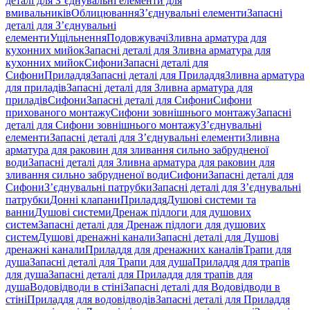
деталі для З’єднувальні елементи для
вмивальників
Облицювання
З’єднувальні елементи
Запасні
деталі для З’єднувальні
елементи
Ущільнення
Подовжувачі
Зливна арматура для
кухонних мийок
Запасні деталі для Зливна арматура для
кухонних мийок
Сифони
Запасні деталі для
Сифони
Приладдя
Запасні деталі для Приладдя
Зливна арматура
для приладів
Запасні деталі для Зливна арматура для
приладів
Сифони
Запасні деталі для Сифони
Сифони
прихованого монтажу
Сифони зовнішнього монтажу
Запасні
деталі для Сифони зовнішнього монтажу
З’єднувальні
елементи
Запасні деталі для З’єднувальні елементи
Зливна
арматура для раковин для зливання сильно забрудненої
води
Запасні деталі для Зливна арматура для раковин для
зливання сильно забрудненої води
Сифони
Запасні деталі для
Сифони
З’єднувальні патрубки
Запасні деталі для З’єднувальні
патрубки
Донні клапани
Приладдя
Душові системи та
ванни
Душові системи
Дренаж підлоги для душових
систем
Запасні деталі для Дренаж підлоги для душових
систем
Душові дренажні канали
Запасні деталі для Душові
дренажні канали
Приладдя для дренажних каналів
Трапи для
душа
Запасні деталі для Трапи для душа
Приладдя для трапів
для душа
Запасні деталі для Приладдя для трапів для
душа
Водовідводи в стіні
Запасні деталі для Водовідводи в
стіні
Приладдя для водовідводів
Запасні деталі для Приладдя