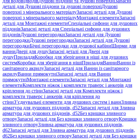
для водовідводів
Душові піддони та душові поверхні
Запасні
деталі для Душові піддони та душові поверхні
Душові
поверхні з мінерального матеріалу
Запасні деталі для Душові
поверхні з мінерального матеріалу
Монтажні елементи
Запасні
деталі для Монтажні елементи
Спеціальні сифони для душових
піддонів
Запасні деталі для Спеціальні сифони для душових
піддонів
Душові перегородки
Запасні деталі для Душові
перегородки
Душові перегородки
Запасні деталі для Душові
перегородки
Бічні перегородки для душової кабіни
Ширми для
ванни
Двері для душу
Запасні деталі для Двері для
душу
Приладдя
Коробки для зберігання в ніші для душових
систем
Коробки для зберігання в ніші
Приладдя
Ванни
Ванни із
санітарного акрилу
Запасні деталі для Ванни із санітарного
акрилу
Ванни прямокутні
Запасні деталі для Ванни
прямокутні
Монтажні елементи
Запасні деталі для Монтажні
елементи
Комплекти ніжок і комплекти траверс і анкерів для
кріплення до стіни
Запасні деталі для Комплекти ніжок і
комплекти траверс і анкерів для кріплення до
стіни
З’єднувальні елементи для душових систем і ванн
Зливна
арматура для душових піддонів, d52
Запасні деталі для Зливна
арматура для душових піддонів, d52
Без кришки зливного
отвору
Запасні деталі для Без кришки зливного отвору
Кришки
зливного отвору
Зливна арматура для душових піддонів,
d62
Запасні деталі для Зливна арматура для душових піддонів,
d62
Без кришки зливного отвору
Запасні деталі для Без кришки