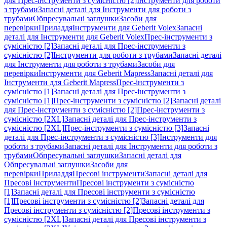
для Прес-інструменти з сумісністю [2]
Інструменти для роботи
з трубами
Запасні деталі для Інструменти для роботи з
трубами
Обпресувальні заглушки
Засоби для
перевірки
Приладдя
Інструменти для Geberit Volex
Запасні
деталі для Інструменти для Geberit Volex
Прес-інструменти з
сумісністю [2]
Запасні деталі для Прес-інструменти з
сумісністю [2]
Інструменти для роботи з трубами
Запасні деталі
для Інструменти для роботи з трубами
Засоби для
перевірки
Інструменти для Geberit Mapress
Запасні деталі для
Інструменти для Geberit Mapress
Прес-інструменти з
сумісністю [1]
Запасні деталі для Прес-інструменти з
сумісністю [1]
Прес-інструменти з сумісністю [2]
Запасні деталі
для Прес-інструменти з сумісністю [2]
Прес-інструменти з
сумісністю [2XL]
Запасні деталі для Прес-інструменти з
сумісністю [2XL]
Прес-інструменти з сумісністю [3]
Запасні
деталі для Прес-інструменти з сумісністю [3]
Інструменти для
роботи з трубами
Запасні деталі для Інструменти для роботи з
трубами
Обпресувальні заглушки
Запасні деталі для
Обпресувальні заглушки
Засоби для
перевірки
Приладдя
Пресові інструменти
Запасні деталі для
Пресові інструменти
Пресові інструменти з сумісністю
[1]
Запасні деталі для Пресові інструменти з сумісністю
[1]
Пресові інструменти з сумісністю [2]
Запасні деталі для
Пресові інструменти з сумісністю [2]
Пресові інструменти з
сумісністю [2XL]
Запасні деталі для Пресові інструменти з