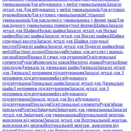
умивальників
Для вбудованих у меблі умивальників
Запасні
деталі для Для вбудованих у меблі умивальників
Для кутових
рукомийників
Для кутових умивальників
Стільниці
умивальників
Для накладного умивальника у формі чаші
Для
накладного умивальника прямокутної форми
Шафки
Запасні
деталі для Шафки
Низькі шафки
Запасні деталі для Низькі
шафки
Високі шафки
Запасні деталі для Високі шафки
Шафки
середньої висоти
Запасні деталі для Шафки середньої
висоти
Підвісні шафки
Запасні деталі для Підвісні шафки
Інші
меблі
Настінні полиці
Приладдя
Вставки для шухляд і ящики-
органайзери
Вішаки й гачки для рушників
Освітлювальні
елементи
Руків'я
Комплекти ніжок
Магнітні дошки
Розетки
Інше
приладдя
Дзеркала та дзеркальні шафи
Дзеркала
Запасні деталі
для Дзеркала
З непрямим підсвічуванням
Запасні деталі для З
непрямим підсвічуванням
Без вбудованого
підсвічування
Дзеркальні шафи
Запасні деталі для Дзеркальні
шафи
З непрямим підсвічуванням
Запасні деталі для З
непрямим підсвічуванням
Без вбудованого
підсвічування
Запасні деталі для Без вбудованого
підсвічування
Приладдя
Освітлювальні елементи
Руків'я
Інше
приладдя
Розетки
Змішувачі
Змішувачі для умивальника
Запасні
деталі для Змішувачі для умивальника
Вертикальний монтаж,
живлення від мережі
Запасні деталі для Вертикальний монтаж,
живлення від мережі
Вертикальний монтаж, живлення від
батарей
Запасні деталі для Вертикальний монтаж, живлення