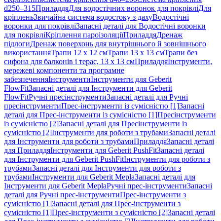
d250–315
Приладдя
Для водостічних воронок для покрівлі
Для
кріплень
Звичайна система водостоку з даху
Водостічні
воронки для покрівлі
Запасні деталі для Водостічні воронки
для покрівлі
Кріплення пароізоляції
Приладдя
Дренаж
підлоги
Дренаж поверхонь для внутрішнього й зовнішнього
використання
Трапи 12 x 12 см
Трапи 13 x 13 см
Трапи без
сифона для балконів і терас, 13 x 13 см
Приладдя
Інструменти,
мережеві компоненти та програмне
забезпечення
Інструменти
Інструменти для Geberit
FlowFit
Запасні деталі для Інструменти для Geberit
FlowFit
Ручні пресінструменти
Запасні деталі для Ручні
пресінструменти
Прес-інструменти із сумісністю [1]
Запасні
деталі для Прес-інструменти із сумісністю [1]
Пресінструменти
із сумісністю [2]
Запасні деталі для Пресінструменти із
сумісністю [2]
Інструменти для роботи з трубами
Запасні деталі
для Інструменти для роботи з трубами
Приладдя
Запасні деталі
для Приладдя
Інструменти для Geberit PushFit
Запасні деталі
для Інструменти для Geberit PushFit
Інструменти для роботи з
трубами
Запасні деталі для Інструменти для роботи з
трубами
Інструменти для Geberit Mepla
Запасні деталі для
Інструменти для Geberit Mepla
Ручні прес-інструменти
Запасні
деталі для Ручні прес-інструменти
Прес-інструменти з
сумісністю [1]
Запасні деталі для Прес-інструменти з
сумісністю [1]
Прес-інструменти з сумісністю [2]
Запасні деталі