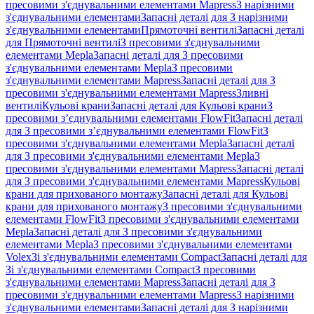
пресовими з'єднувальними елементами Mapress
З нарізними
з'єднувальними елементами
Запасні деталі для З нарізними
з'єднувальними елементами
Прямоточні вентилі
Запасні деталі
для Прямоточні вентилі
З пресовими з'єднувальними
елементами Mepla
Запасні деталі для З пресовими
з'єднувальними елементами Mepla
З пресовими
з'єднувальними елементами Mapress
Запасні деталі для З
пресовими з'єднувальними елементами Mapress
Зливні
вентилі
Кульові крани
Запасні деталі для Кульові крани
З
пресовими з’єднувальними елементами FlowFit
Запасні деталі
для З пресовими з’єднувальними елементами FlowFit
З
пресовими з'єднувальними елементами Mepla
Запасні деталі
для З пресовими з'єднувальними елементами Mepla
З
пресовими з'єднувальними елементами Mapress
Запасні деталі
для З пресовими з'єднувальними елементами Mapress
Кульові
крани для прихованого монтажу
Запасні деталі для Кульові
крани для прихованого монтажу
З пресовими з'єднувальними
елементами FlowFit
З пресовими з'єднувальними елементами
Mepla
Запасні деталі для З пресовими з'єднувальними
елементами Mepla
З пресовими з'єднувальними елементами
Volex
Зі з'єднувальними елементами Compact
Запасні деталі для
Зі з'єднувальними елементами Compact
З пресовими
з'єднувальними елементами Mapress
Запасні деталі для З
пресовими з'єднувальними елементами Mapress
З нарізними
з'єднувальними елементами
Запасні деталі для З нарізними