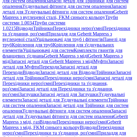
для систем опалення
Запасні деталі для Трійники для систем
опалення
З'єднувальні фітинги для систем опалення
Запасні
деталі для З'єднувальні фітинги для систем опалення
Geberit
Mapress з вуглецевої сталі, FKM синього кольору
Труби
системи 1.0034
Труби системи
1.0215
Відводи
Трійники
Перехідники нероз'ємні
Перехідники
та з'єднання, роз'ємні
Приладдя для Geberit Mapress з
вуглецевої сталі
Ущільнювачі для труб і фітингів
Панелі для
труб
Кріплення для труб
Кріплення для з'єднувальних
елементів
Ущільнювачі для систем
Комплекти гвинтів для
фланцевих з'єднань
Geberit Mapress з міді
Geberit Mapress з
міді
Запасні деталі для Geberit Mapress з міді
Муфти
Запасні
деталі для Муфти
Переходи
Запасні деталі для
Переходи
Відводи
Запасні деталі для Відводи
Трійники
Запасні
деталі для Трійники
Перехідники нероз'ємні
Запасні деталі для
Перехідники нероз'ємні
Перехідники та з'єднання,
роз'ємні
Запасні деталі для Перехідники та з'єднання,
роз'ємні
Заглушки
Запасні деталі для Заглушки
З'єднувальні
елементи
Запасні деталі для З'єднувальні елементи
Трійники
для систем опалення
Запасні деталі для Трійники для систем
опалення
З'єднувальні фітинги для систем опалення
Запасні
деталі для З'єднувальні фітинги для систем опалення
Geberit
Mapress з міді, газ
Відводи
Перехідники нероз'ємні
Geberit
Mapress з міді, FKM синього кольору
Відводи
Перехідники
нероз'ємні
Перехідники та з'єднання, роз'ємні
Приладдя для