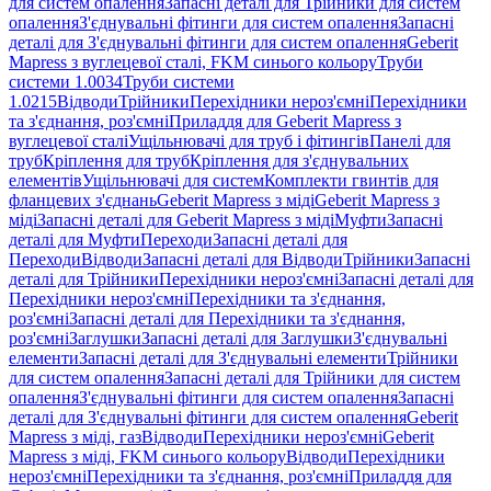
для систем опалення
Запасні деталі для Трійники для систем
опалення
З'єднувальні фітинги для систем опалення
Запасні
деталі для З'єднувальні фітинги для систем опалення
Geberit
Mapress з вуглецевої сталі, FKM синього кольору
Труби
системи 1.0034
Труби системи
1.0215
Відводи
Трійники
Перехідники нероз'ємні
Перехідники
та з'єднання, роз'ємні
Приладдя для Geberit Mapress з
вуглецевої сталі
Ущільнювачі для труб і фітингів
Панелі для
труб
Кріплення для труб
Кріплення для з'єднувальних
елементів
Ущільнювачі для систем
Комплекти гвинтів для
фланцевих з'єднань
Geberit Mapress з міді
Geberit Mapress з
міді
Запасні деталі для Geberit Mapress з міді
Муфти
Запасні
деталі для Муфти
Переходи
Запасні деталі для
Переходи
Відводи
Запасні деталі для Відводи
Трійники
Запасні
деталі для Трійники
Перехідники нероз'ємні
Запасні деталі для
Перехідники нероз'ємні
Перехідники та з'єднання,
роз'ємні
Запасні деталі для Перехідники та з'єднання,
роз'ємні
Заглушки
Запасні деталі для Заглушки
З'єднувальні
елементи
Запасні деталі для З'єднувальні елементи
Трійники
для систем опалення
Запасні деталі для Трійники для систем
опалення
З'єднувальні фітинги для систем опалення
Запасні
деталі для З'єднувальні фітинги для систем опалення
Geberit
Mapress з міді, газ
Відводи
Перехідники нероз'ємні
Geberit
Mapress з міді, FKM синього кольору
Відводи
Перехідники
нероз'ємні
Перехідники та з'єднання, роз'ємні
Приладдя для