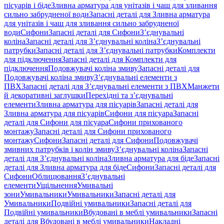
пісуарів і біде
Зливна арматура для унітазів і чаш для зливання
сильно забрудненої води
Запасні деталі для Зливна арматура
для унітазів і чаш для зливання сильно забрудненої
води
Сифони
Запасні деталі для Сифони
З’єднувальні
коліна
Запасні деталі для З’єднувальні коліна
З’єднувальні
патрубки
Запасні деталі для З’єднувальні патрубки
Комплекти
для підключення
Запасні деталі для Комплекти для
підключення
Подовжувачі коліна змиву
Запасні деталі для
Подовжувачі коліна змиву
З’єднувальні елементи з
ПВХ
Запасні деталі для З’єднувальні елементи з ПВХ
Манжети
й декоративні заглушки
Перехідні та з’єднувальні
елементи
Зливна арматура для пісуарів
Запасні деталі для
Зливна арматура для пісуарів
Сифони для пісуара
Запасні
деталі для Сифони для пісуара
Сифони прихованого
монтажу
Запасні деталі для Сифони прихованого
монтажу
Сифони
Запасні деталі для Сифони
Подовжувачі
змивних патрубків і колін змиву
З’єднувальні коліна
Запасні
деталі для З’єднувальні коліна
Зливна арматура для біде
Запасні
деталі для Зливна арматура для біде
Сифони
Запасні деталі для
Сифони
Облицювання
З’єднувальні
елементи
Ущільнення
Умивальні
зони
Умивальники
Умивальники
Запасні деталі для
Умивальники
Подвійні умивальники
Запасні деталі для
Подвійні умивальники
Вбудовані в меблі умивальники
Запасні
деталі для Вбудовані в меблі умивальники
Накладні