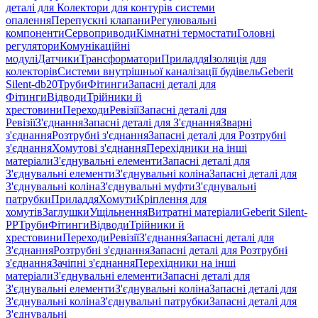
деталі для Колектори для контурів системи
опалення
Перепускні клапани
Регулювальні
компоненти
Сервоприводи
Кімнатні термостати
Головні
регулятори
Комунікаційні
модулі
Датчики
Трансформатори
Приладдя
Ізоляція для
колекторів
Системи внутрішньої каналізації будівель
Geberit
Silent-db20
Труби
Фітинги
Запасні деталі для
Фітинги
Відводи
Трійники й
хрестовини
Переходи
Ревізії
Запасні деталі для
Ревізії
З'єднання
Запасні деталі для З'єднання
Зварні
з'єднання
Розтрубні з'єднання
Запасні деталі для Розтрубні
з'єднання
Хомутові з'єднання
Перехідники на інші
матеріали
З'єднувальні елементи
Запасні деталі для
З'єднувальні елементи
З'єднувальні коліна
Запасні деталі для
З'єднувальні коліна
З'єднувальні муфти
З'єднувальні
патрубки
Приладдя
Хомути
Кріплення для
хомутів
Заглушки
Ущільнення
Витратні матеріали
Geberit Silent-
PP
Труби
Фітинги
Відводи
Трійники й
хрестовини
Переходи
Ревізії
З'єднання
Запасні деталі для
З'єднання
Розтрубні з'єднання
Запасні деталі для Розтрубні
з'єднання
Зачіпні з'єднання
Перехідники на інші
матеріали
З'єднувальні елементи
Запасні деталі для
З'єднувальні елементи
З'єднувальні коліна
Запасні деталі для
З'єднувальні коліна
З'єднувальні патрубки
Запасні деталі для
З'єднувальні