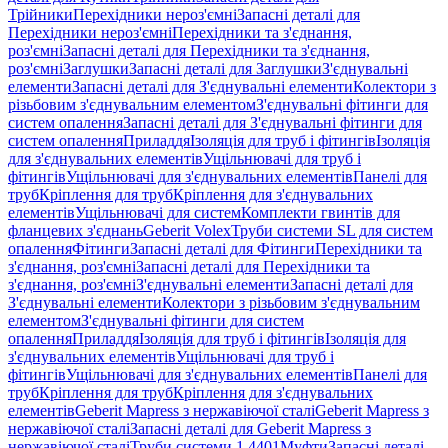
Трійники
Перехідники нероз'ємні
Запасні деталі для
Перехідники нероз'ємні
Перехідники та з'єднання,
роз'ємні
Запасні деталі для Перехідники та з'єднання,
роз'ємні
Заглушки
Запасні деталі для Заглушки
З'єднувальні
елементи
Запасні деталі для З'єднувальні елементи
Колектори з
різьбовим з'єднувальним елементом
З'єднувальні фітинги для
систем опалення
Запасні деталі для З'єднувальні фітинги для
систем опалення
Приладдя
Ізоляція для труб і фітингів
Ізоляція
для з'єднувальних елементів
Ущільнювачі для труб і
фітингів
Ущільнювачі для з'єднувальних елементів
Панелі для
труб
Кріплення для труб
Кріплення для з'єднувальних
елементів
Ущільнювачі для систем
Комплекти гвинтів для
фланцевих з'єднань
Geberit Volex
Труби системи SL для систем
опалення
Фітинги
Запасні деталі для Фітинги
Перехідники та
з'єднання, роз'ємні
Запасні деталі для Перехідники та
з'єднання, роз'ємні
З'єднувальні елементи
Запасні деталі для
З'єднувальні елементи
Колектори з різьбовим з'єднувальним
елементом
З'єднувальні фітинги для систем
опалення
Приладдя
Ізоляція для труб і фітингів
Ізоляція для
з'єднувальних елементів
Ущільнювачі для труб і
фітингів
Ущільнювачі для з'єднувальних елементів
Панелі для
труб
Кріплення для труб
Кріплення для з'єднувальних
елементів
Geberit Mapress з нержавіючої сталі
Geberit Mapress з
нержавіючої сталі
Запасні деталі для Geberit Mapress з
нержавіючої сталі
Труби системи 1.4401
Муфти
Запасні деталі