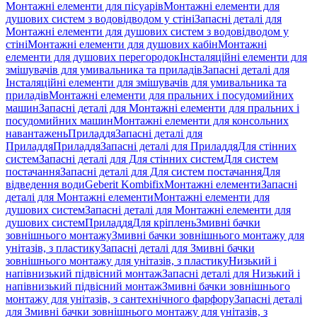
Монтажні елементи для пісуарів
Монтажні елементи для
душових систем з водовідводом у стіні
Запасні деталі для
Монтажні елементи для душових систем з водовідводом у
стіні
Монтажні елементи для душових кабін
Монтажні
елементи для душових перегородок
Інсталяційні елементи для
змішувачів для умивальника та приладів
Запасні деталі для
Інсталяційні елементи для змішувачів для умивальника та
приладів
Монтажні елементи для пральних і посудомийних
машин
Запасні деталі для Монтажні елементи для пральних і
посудомийних машин
Монтажні елементи для консольних
навантажень
Приладдя
Запасні деталі для
Приладдя
Приладдя
Запасні деталі для Приладдя
Для стінних
систем
Запасні деталі для Для стінних систем
Для систем
постачання
Запасні деталі для Для систем постачання
Для
відведення води
Geberit Kombifix
Монтажні елементи
Запасні
деталі для Монтажні елементи
Монтажні елементи для
душових систем
Запасні деталі для Монтажні елементи для
душових систем
Приладдя
Для кріплень
Змивні бачки
зовнішнього монтажу
Змивні бачки зовнішнього монтажу для
унітазів, з пластику
Запасні деталі для Змивні бачки
зовнішнього монтажу для унітазів, з пластику
Низький і
напівнизький підвісний монтаж
Запасні деталі для Низький і
напівнизький підвісний монтаж
Змивні бачки зовнішнього
монтажу для унітазів, з сантехнічного фарфору
Запасні деталі
для Змивні бачки зовнішнього монтажу для унітазів, з