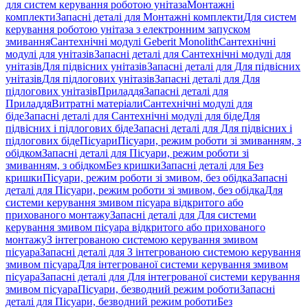
для систем керування роботою унітаза
Монтажні
комплекти
Запасні деталі для Монтажні комплекти
Для систем
керування роботою унітаза з електронним запуском
змивання
Сантехнічні модулі Geberit Monolith
Сантехнічні
модулі для унітазів
Запасні деталі для Сантехнічні модулі для
унітазів
Для підвісних унітазів
Запасні деталі для Для підвісних
унітазів
Для підлогових унітазів
Запасні деталі для Для
підлогових унітазів
Приладдя
Запасні деталі для
Приладдя
Витратні матеріали
Сантехнічні модулі для
біде
Запасні деталі для Сантехнічні модулі для біде
Для
підвісних і підлогових біде
Запасні деталі для Для підвісних і
підлогових біде
Пісуари
Пісуари, режим роботи зі змиванням, з
обідком
Запасні деталі для Пісуари, режим роботи зі
змиванням, з обідком
Без кришки
Запасні деталі для Без
кришки
Пісуари, режим роботи зі змивом, без обідка
Запасні
деталі для Пісуари, режим роботи зі змивом, без обідка
Для
системи керування змивом пісуара відкритого або
прихованого монтажу
Запасні деталі для Для системи
керування змивом пісуара відкритого або прихованого
монтажу
З інтегрованою системою керування змивом
пісуара
Запасні деталі для З інтегрованою системою керування
змивом пісуара
Для інтегрованої системи керування змивом
пісуара
Запасні деталі для Для інтегрованої системи керування
змивом пісуара
Пісуари, безводний режим роботи
Запасні
деталі для Пісуари, безводний режим роботи
Без