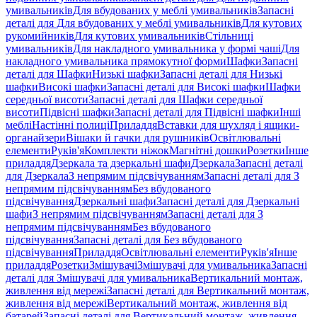
умивальників
Для вбудованих у меблі умивальників
Запасні
деталі для Для вбудованих у меблі умивальників
Для кутових
рукомийників
Для кутових умивальників
Стільниці
умивальників
Для накладного умивальника у формі чаші
Для
накладного умивальника прямокутної форми
Шафки
Запасні
деталі для Шафки
Низькі шафки
Запасні деталі для Низькі
шафки
Високі шафки
Запасні деталі для Високі шафки
Шафки
середньої висоти
Запасні деталі для Шафки середньої
висоти
Підвісні шафки
Запасні деталі для Підвісні шафки
Інші
меблі
Настінні полиці
Приладдя
Вставки для шухляд і ящики-
органайзери
Вішаки й гачки для рушників
Освітлювальні
елементи
Руків'я
Комплекти ніжок
Магнітні дошки
Розетки
Інше
приладдя
Дзеркала та дзеркальні шафи
Дзеркала
Запасні деталі
для Дзеркала
З непрямим підсвічуванням
Запасні деталі для З
непрямим підсвічуванням
Без вбудованого
підсвічування
Дзеркальні шафи
Запасні деталі для Дзеркальні
шафи
З непрямим підсвічуванням
Запасні деталі для З
непрямим підсвічуванням
Без вбудованого
підсвічування
Запасні деталі для Без вбудованого
підсвічування
Приладдя
Освітлювальні елементи
Руків'я
Інше
приладдя
Розетки
Змішувачі
Змішувачі для умивальника
Запасні
деталі для Змішувачі для умивальника
Вертикальний монтаж,
живлення від мережі
Запасні деталі для Вертикальний монтаж,
живлення від мережі
Вертикальний монтаж, живлення від
батарей
Запасні деталі для Вертикальний монтаж, живлення