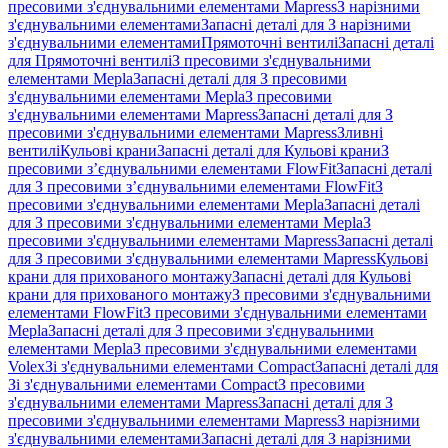
пресовими з'єднувальними елементами Mapress
З нарізними
з'єднувальними елементами
Запасні деталі для З нарізними
з'єднувальними елементами
Прямоточні вентилі
Запасні деталі
для Прямоточні вентилі
З пресовими з'єднувальними
елементами Mepla
Запасні деталі для З пресовими
з'єднувальними елементами Mepla
З пресовими
з'єднувальними елементами Mapress
Запасні деталі для З
пресовими з'єднувальними елементами Mapress
Зливні
вентилі
Кульові крани
Запасні деталі для Кульові крани
З
пресовими з’єднувальними елементами FlowFit
Запасні деталі
для З пресовими з’єднувальними елементами FlowFit
З
пресовими з'єднувальними елементами Mepla
Запасні деталі
для З пресовими з'єднувальними елементами Mepla
З
пресовими з'єднувальними елементами Mapress
Запасні деталі
для З пресовими з'єднувальними елементами Mapress
Кульові
крани для прихованого монтажу
Запасні деталі для Кульові
крани для прихованого монтажу
З пресовими з'єднувальними
елементами FlowFit
З пресовими з'єднувальними елементами
Mepla
Запасні деталі для З пресовими з'єднувальними
елементами Mepla
З пресовими з'єднувальними елементами
Volex
Зі з'єднувальними елементами Compact
Запасні деталі для
Зі з'єднувальними елементами Compact
З пресовими
з'єднувальними елементами Mapress
Запасні деталі для З
пресовими з'єднувальними елементами Mapress
З нарізними
з'єднувальними елементами
Запасні деталі для З нарізними