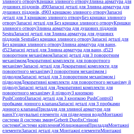
зливного отвору
Кришки зливного отвору
Зливна арматура для
душових піддонів, d90
Запасні деталі для Зливна арматура для
душових піддонів, d90
З кришкою зливного отвору
Запасні
деталі для З кришкою зливного отвору
Без кришки зливного
отвору
Запасні деталі для Без кришки зливного отвору
Кришки
зливного отвору
Зливна арматура для душових піддонів
Sestra
Запасні деталі для Зливна арматура для душових
піддонів Sestra
Без кришки зливного отвору
Запасні деталі для
Без кришки зливного отвору
Зливна арматура для ванн,
d52
Запасні деталі для Зливна арматура для ванн, d52
З
поворотним механізмом
Запасні деталі для З поворотним
механізмом
Декоративні комплекти для поворотного
механізму
Запасні деталі для Декоративні комплекти для
поворотного механізму
З поворотним механізмом і
підводом
Запасні деталі для З поворотним механізмом і
підводом
Декоративні комплекти для поворотного механізму й
підводу
Запасні деталі для Декоративні комплекти для
поворотного механізму й підводу
З кнопкою
PushControl
Запасні деталі для З кнопкою PushControl
З
пробками донного клапана
Запасні деталі для З пробками
донного клапана
Приладдя для зливної арматури для
ванн
З’єднувальні елементи для підведення води
Монтажні
системи й системи змиву
Geberit Duofix
Стінові
системи
Системи кріплення
Облицювання
Приладдя
Монтажні
елементи
Запасні деталі для Монтажні елементи
Монтажні