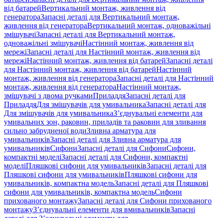
від батарей
Вертикальний монтаж, живлення від
генератора
Запасні деталі для Вертикальний монтаж,
живлення від генератора
Вертикальний монтаж, одноважільні
змішувачі
Запасні деталі для Вертикальний монтаж,
одноважільні змішувачі
Настінний монтаж, живлення від
мережі
Запасні деталі для Настінний монтаж, живлення від
мережі
Настінний монтаж, живлення від батарей
Запасні деталі
для Настінний монтаж, живлення від батарей
Настінний
монтаж, живлення від генератора
Запасні деталі для Настінний
монтаж, живлення від генератора
Настінний монтаж,
змішувачі з двома ручками
Приладдя
Запасні деталі для
Приладдя
Для змішувачів для умивальника
Запасні деталі для
Для змішувачів для умивальника
З’єднувальні елементи для
умивальних зон, раковин, приладів та раковин для зливання
сильно забрудненої води
Зливна арматура для
умивальників
Запасні деталі для Зливна арматура для
умивальників
Сифони
Запасні деталі для Сифони
Сифони,
компактні моделі
Запасні деталі для Сифони, компактні
моделі
Пляшкові сифони для умивальників
Запасні деталі для
Пляшкові сифони для умивальників
Пляшкові сифони для
умивальників, компактна модель
Запасні деталі для Пляшкові
сифони для умивальників, компактна модель
Сифони
прихованого монтажу
Запасні деталі для Сифони прихованого
монтажу
З’єднувальні елементи для вмивальників
Запасні