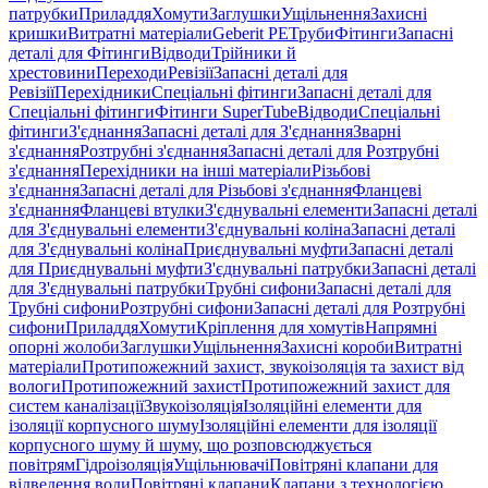
патрубки
Приладдя
Хомути
Заглушки
Ущільнення
Захисні
кришки
Витратні матеріали
Geberit PE
Труби
Фітинги
Запасні
деталі для Фітинги
Відводи
Трійники й
хрестовини
Переходи
Ревізії
Запасні деталі для
Ревізії
Перехідники
Спеціальні фітинги
Запасні деталі для
Спеціальні фітинги
Фітинги SuperTube
Відводи
Спеціальні
фітинги
З'єднання
Запасні деталі для З'єднання
Зварні
з'єднання
Розтрубні з'єднання
Запасні деталі для Розтрубні
з'єднання
Перехідники на інші матеріали
Різьбові
з'єднання
Запасні деталі для Різьбові з'єднання
Фланцеві
з'єднання
Фланцеві втулки
З'єднувальні елементи
Запасні деталі
для З'єднувальні елементи
З'єднувальні коліна
Запасні деталі
для З'єднувальні коліна
Приєднувальні муфти
Запасні деталі
для Приєднувальні муфти
З'єднувальні патрубки
Запасні деталі
для З'єднувальні патрубки
Трубні сифони
Запасні деталі для
Трубні сифони
Розтрубні сифони
Запасні деталі для Розтрубні
сифони
Приладдя
Хомути
Кріплення для хомутів
Напрямні
опорні жолоби
Заглушки
Ущільнення
Захисні короби
Витратні
матеріали
Протипожежний захист, звукоізоляція та захист від
вологи
Протипожежний захист
Протипожежний захист для
систем каналізації
Звукоізоляція
Ізоляційні елементи для
ізоляції корпусного шуму
Ізоляційні елементи для ізоляції
корпусного шуму й шуму, що розповсюджується
повітрям
Гідроізоляція
Ущільнювачі
Повітряні клапани для
відведення води
Повітряні клапани
Клапани з технологією