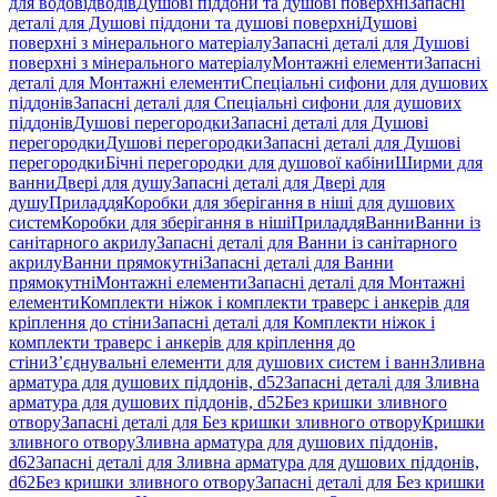
для водовідводів
Душові піддони та душові поверхні
Запасні
деталі для Душові піддони та душові поверхні
Душові
поверхні з мінерального матеріалу
Запасні деталі для Душові
поверхні з мінерального матеріалу
Монтажні елементи
Запасні
деталі для Монтажні елементи
Спеціальні сифони для душових
піддонів
Запасні деталі для Спеціальні сифони для душових
піддонів
Душові перегородки
Запасні деталі для Душові
перегородки
Душові перегородки
Запасні деталі для Душові
перегородки
Бічні перегородки для душової кабіни
Ширми для
ванни
Двері для душу
Запасні деталі для Двері для
душу
Приладдя
Коробки для зберігання в ніші для душових
систем
Коробки для зберігання в ніші
Приладдя
Ванни
Ванни із
санітарного акрилу
Запасні деталі для Ванни із санітарного
акрилу
Ванни прямокутні
Запасні деталі для Ванни
прямокутні
Монтажні елементи
Запасні деталі для Монтажні
елементи
Комплекти ніжок і комплекти траверс і анкерів для
кріплення до стіни
Запасні деталі для Комплекти ніжок і
комплекти траверс і анкерів для кріплення до
стіни
З’єднувальні елементи для душових систем і ванн
Зливна
арматура для душових піддонів, d52
Запасні деталі для Зливна
арматура для душових піддонів, d52
Без кришки зливного
отвору
Запасні деталі для Без кришки зливного отвору
Кришки
зливного отвору
Зливна арматура для душових піддонів,
d62
Запасні деталі для Зливна арматура для душових піддонів,
d62
Без кришки зливного отвору
Запасні деталі для Без кришки