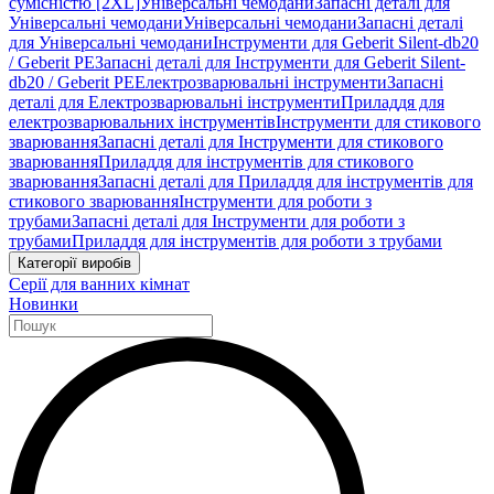
сумісністю [2XL]
Універсальні чемодани
Запасні деталі для
Універсальні чемодани
Універсальні чемодани
Запасні деталі
для Універсальні чемодани
Інструменти для Geberit Silent-db20
/ Geberit PE
Запасні деталі для Інструменти для Geberit Silent-
db20 / Geberit PE
Електрозварювальні інструменти
Запасні
деталі для Електрозварювальні інструменти
Приладдя для
електрозварювальних інструментів
Інструменти для стикового
зварювання
Запасні деталі для Інструменти для стикового
зварювання
Приладдя для інструментів для стикового
зварювання
Запасні деталі для Приладдя для інструментів для
стикового зварювання
Інструменти для роботи з
трубами
Запасні деталі для Інструменти для роботи з
трубами
Приладдя для інструментів для роботи з трубами
Категорії виробів
Серії для ванних кімнат
Новинки