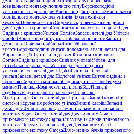
деталі для Воронкоподібні унітази для змивного бачка
зовнішнього монтажу поличного типу
Воронкоподібні
унітази
Запасні деталі для Воронкоподібні унітази
Змивні бачки
зовнішнього монтажу для унітазів, із сантехнічної
кераміки
Поличного типу
Сидіння з кришкою
Запасні деталі
для Сидіння з кришкою
Сидіння з кришкою
Запасні деталі для
Сидіння з кришкою
Унітази Comfort
Запасні деталі для Унітази
Comfort
Воронкоподібні унітази збільшеної висоти
Запасні
деталі для Воронкоподібні унітази збільшеної
висоти
Воронкоподібні унітази подовжені
Запасні деталі для
Воронкоподібні унітази подовжені
Сидіння з кришкою
Comfort
Сидіння з кришкою
Сидіння унітаза
Унітази для
дітей
Запасні деталі для Унітази для дітей
Підвісні
унітази
Запасні деталі для Підвісні унітази
Підлогові
унітази
Запасні деталі для Підлогові унітази
Дитячі сидіння з
кришкою
Сидіння з кришкою
Сидіння унітаза
Чаші Генуя
Зі
змивом
Приладдя
Комплекти кріплення
Біде
Підвісні
біде
Запасні деталі для Підвісні біде
Підлогові
біде
Приладдя
Запасні деталі для Приладдя
Змивні клавіші та
системи керування роботою унітаза
Змивні клавіші
Запасні
деталі для Змивні клавіші
Для змивних бачків прихованого
монтажу Sigma
Запасні деталі для Для змивних бачків
прихованого монтажу Sigma
Для змивних бачків прихованого
монтажу Omega
Запасні деталі для Для змивних бачків
прихованого монтажу Omega
Для змивних бачків прихованого