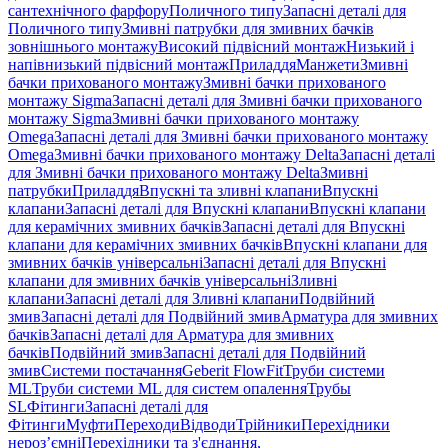
сантехнічного фарфору
Поличного типу
Запасні деталі для
Поличного типу
Змивні патрубки для змивних бачків
зовнішнього монтажу
Високий підвісний монтаж
Низький і
напівнизький підвісний монтаж
Приладдя
Манжети
Змивні
бачки прихованого монтажу
Змивні бачки прихованого
монтажу Sigma
Запасні деталі для Змивні бачки прихованого
монтажу Sigma
Змивні бачки прихованого монтажу
Omega
Запасні деталі для Змивні бачки прихованого монтажу
Omega
Змивні бачки прихованого монтажу Delta
Запасні деталі
для Змивні бачки прихованого монтажу Delta
Змивні
патрубки
Приладдя
Впускні та зливні клапани
Впускні
клапани
Запасні деталі для Впускні клапани
Впускні клапани
для керамічних змивних бачків
Запасні деталі для Впускні
клапани для керамічних змивних бачків
Впускні клапани для
змивних бачків універсальні
Запасні деталі для Впускні
клапани для змивних бачків універсальні
Зливні
клапани
Запасні деталі для Зливні клапани
Подвійний
змив
Запасні деталі для Подвійний змив
Арматура для змивних
бачкiв
Запасні деталі для Арматура для змивних
бачкiв
Подвійний змив
Запасні деталі для Подвійний
змив
Системи постачання
Geberit FlowFit
Труби системи
ML
Труби системи ML для систем опалення
Трубы
SL
Фітинги
Запасні деталі для
Фітинги
Муфти
Переходи
Відводи
Трійники
Перехідники
нероз’ємні
Перехідники та з'єднання,