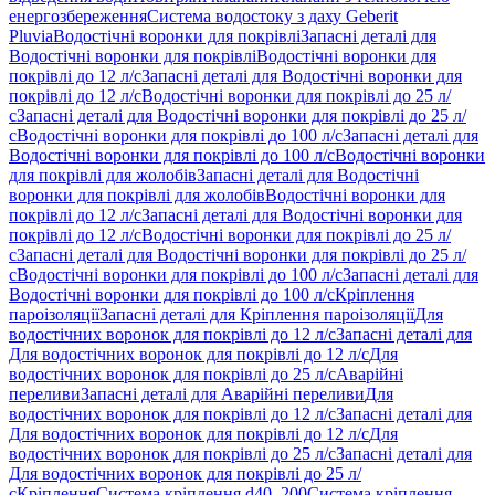
енергозбереження
Система водостоку з даху Geberit
Pluvia
Водостічні воронки для покрівлі
Запасні деталі для
Водостічні воронки для покрівлі
Водостічні воронки для
покрівлі до 12 л/с
Запасні деталі для Водостічні воронки для
покрівлі до 12 л/с
Водостічні воронки для покрівлі до 25 л/
с
Запасні деталі для Водостічні воронки для покрівлі до 25 л/
с
Водостічні воронки для покрівлі до 100 л/с
Запасні деталі для
Водостічні воронки для покрівлі до 100 л/с
Водостічні воронки
для покрівлі для жолобів
Запасні деталі для Водостічні
воронки для покрівлі для жолобів
Водостічні воронки для
покрівлі до 12 л/с
Запасні деталі для Водостічні воронки для
покрівлі до 12 л/с
Водостічні воронки для покрівлі до 25 л/
с
Запасні деталі для Водостічні воронки для покрівлі до 25 л/
с
Водостічні воронки для покрівлі до 100 л/с
Запасні деталі для
Водостічні воронки для покрівлі до 100 л/с
Кріплення
пароізоляції
Запасні деталі для Кріплення пароізоляції
Для
водостічних воронок для покрівлі до 12 л/с
Запасні деталі для
Для водостічних воронок для покрівлі до 12 л/с
Для
водостічних воронок для покрівлі до 25 л/с
Аварійні
переливи
Запасні деталі для Аварійні переливи
Для
водостічних воронок для покрівлі до 12 л/с
Запасні деталі для
Для водостічних воронок для покрівлі до 12 л/с
Для
водостічних воронок для покрівлі до 25 л/с
Запасні деталі для
Для водостічних воронок для покрівлі до 25 л/
с
Кріплення
Система кріплення d40–200
Система кріплення