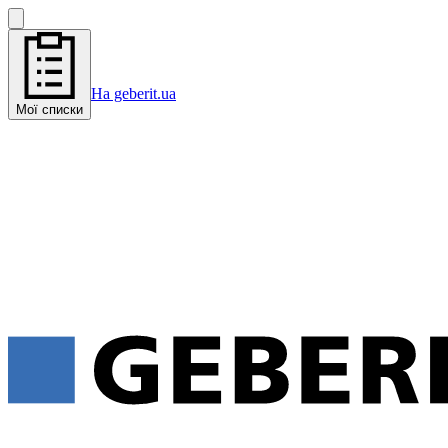
На geberit.ua
Мої списки