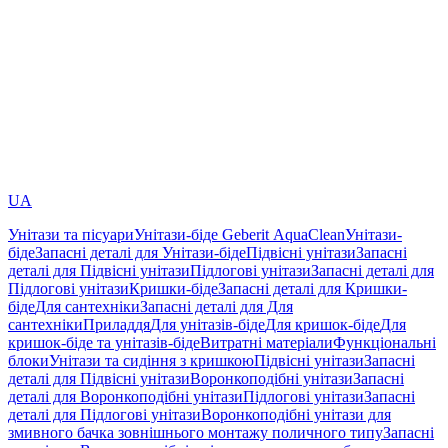
UA
Унітази та пісуари
Унітази-біде Geberit AquaClean
Унітази-
біде
Запасні деталі для Унітази-біде
Підвісні унітази
Запасні
деталі для Підвісні унітази
Підлогові унітази
Запасні деталі для
Підлогові унітази
Кришки-біде
Запасні деталі для Кришки-
біде
Для сантехніки
Запасні деталі для Для
сантехніки
Приладдя
Для унітазів-біде
Для кришок-біде
Для
кришок-біде та унітазів-біде
Витратні матеріали
Функціональні
блоки
Унітази та сидіння з кришкою
Підвісні унітази
Запасні
деталі для Підвісні унітази
Воронкоподібні унітази
Запасні
деталі для Воронкоподібні унітази
Підлогові унітази
Запасні
деталі для Підлогові унітази
Воронкоподібні унітази для
змивного бачка зовнішнього монтажу поличного типу
Запасні