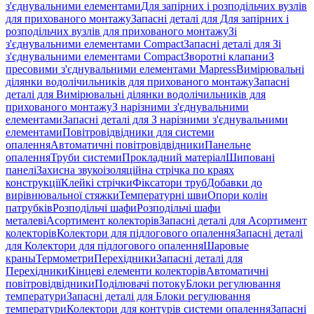
з'єднувальними елементами
Для запірних і розподільчих вузлів
для прихованого монтажу
Запасні деталі для Для запірних і
розподільчих вузлів для прихованого монтажу
Зі
з'єднувальними елементами Compact
Запасні деталі для Зі
з'єднувальними елементами Compact
Зворотні клапани
З
пресовими з'єднувальними елементами Mapress
Вимірювальні
ділянки водолічильників для прихованого монтажу
Запасні
деталі для Вимірювальні ділянки водолічильників для
прихованого монтажу
З нарізними з'єднувальними
елементами
Запасні деталі для З нарізними з'єднувальними
елементами
Повітровідвідники для системи
опалення
Автоматичні повітровідвідники
Панельне
опалення
Труби системи
Прокладний матеріал
Шиповані
панелі
Захисна звукоізоляційна стрічка по краях
конструкції
Клейкі стрічки
Фіксатори труб
Добавки до
вирівнювальної стяжки
Температурні шви
Опори колін
патрубків
Розподільчі шафи
Розподільчі шафи
металеві
Асортимент колекторів
Запасні деталі для Асортимент
колекторів
Колектори для підлогового опалення
Запасні деталі
для Колектори для підлогового опалення
Шаровые
краны
Термометри
Перехідники
Запасні деталі для
Перехідники
Кінцеві елементи колекторів
Автоматичні
повітровідвідники
Поділювачі потоку
Блоки регулювання
температури
Запасні деталі для Блоки регулювання
температури
Колектори для контурів системи опалення
Запасні