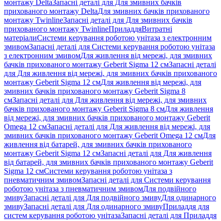
монтажу Delta
Запасні деталі для Для змивних бачків
прихованого монтажу Delta
Для змивних бачків прихованого
монтажу Twinline
Запасні деталі для Для змивних бачків
прихованого монтажу Twinline
Приладдя
Витратні
матеріали
Системи керування роботою унітаза з електронним
змивом
Запасні деталі для Системи керування роботою унітаза
з електронним змивом
Для живлення від мережі, для змивних
бачків прихованого монтажу Geberit Sigma 12 см
Запасні деталі
для Для живлення від мережі, для змивних бачків прихованого
монтажу Geberit Sigma 12 см
Для живлення від мережі, для
змивних бачків прихованого монтажу Geberit Sigma 8
см
Запасні деталі для Для живлення від мережі, для змивних
бачків прихованого монтажу Geberit Sigma 8 см
Для живлення
від мережі, для змивних бачків прихованого монтажу Geberit
Omega 12 см
Запасні деталі для Для живлення від мережі, для
змивних бачків прихованого монтажу Geberit Omega 12 см
Для
живлення від батарей, для змивних бачків прихованого
монтажу Geberit Sigma 12 см
Запасні деталі для Для живлення
від батарей, для змивних бачків прихованого монтажу Geberit
Sigma 12 см
Системи керування роботою унітаза з
пневматичним змивом
Запасні деталі для Системи керування
роботою унітаза з пневматичним змивом
Для подвійного
змиву
Запасні деталі для Для подвійного змиву
Для одинарного
змиву
Запасні деталі для Для одинарного змиву
Приладдя для
систем керування роботою унітаза
Запасні деталі для Приладдя