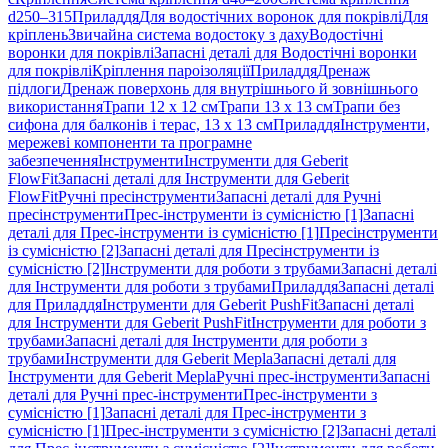
d250–315
Приладдя
Для водостічних воронок для покрівлі
Для
кріплень
Звичайна система водостоку з даху
Водостічні
воронки для покрівлі
Запасні деталі для Водостічні воронки
для покрівлі
Кріплення пароізоляції
Приладдя
Дренаж
підлоги
Дренаж поверхонь для внутрішнього й зовнішнього
використання
Трапи 12 x 12 см
Трапи 13 x 13 см
Трапи без
сифона для балконів і терас, 13 x 13 см
Приладдя
Інструменти,
мережеві компоненти та програмне
забезпечення
Інструменти
Інструменти для Geberit
FlowFit
Запасні деталі для Інструменти для Geberit
FlowFit
Ручні пресінструменти
Запасні деталі для Ручні
пресінструменти
Прес-інструменти із сумісністю [1]
Запасні
деталі для Прес-інструменти із сумісністю [1]
Пресінструменти
із сумісністю [2]
Запасні деталі для Пресінструменти із
сумісністю [2]
Інструменти для роботи з трубами
Запасні деталі
для Інструменти для роботи з трубами
Приладдя
Запасні деталі
для Приладдя
Інструменти для Geberit PushFit
Запасні деталі
для Інструменти для Geberit PushFit
Інструменти для роботи з
трубами
Запасні деталі для Інструменти для роботи з
трубами
Інструменти для Geberit Mepla
Запасні деталі для
Інструменти для Geberit Mepla
Ручні прес-інструменти
Запасні
деталі для Ручні прес-інструменти
Прес-інструменти з
сумісністю [1]
Запасні деталі для Прес-інструменти з
сумісністю [1]
Прес-інструменти з сумісністю [2]
Запасні деталі