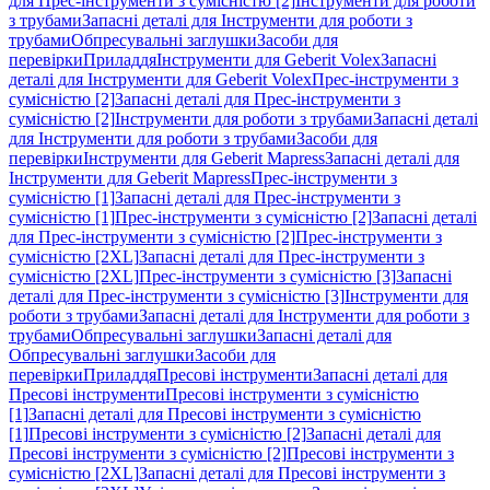
для Прес-інструменти з сумісністю [2]
Інструменти для роботи
з трубами
Запасні деталі для Інструменти для роботи з
трубами
Обпресувальні заглушки
Засоби для
перевірки
Приладдя
Інструменти для Geberit Volex
Запасні
деталі для Інструменти для Geberit Volex
Прес-інструменти з
сумісністю [2]
Запасні деталі для Прес-інструменти з
сумісністю [2]
Інструменти для роботи з трубами
Запасні деталі
для Інструменти для роботи з трубами
Засоби для
перевірки
Інструменти для Geberit Mapress
Запасні деталі для
Інструменти для Geberit Mapress
Прес-інструменти з
сумісністю [1]
Запасні деталі для Прес-інструменти з
сумісністю [1]
Прес-інструменти з сумісністю [2]
Запасні деталі
для Прес-інструменти з сумісністю [2]
Прес-інструменти з
сумісністю [2XL]
Запасні деталі для Прес-інструменти з
сумісністю [2XL]
Прес-інструменти з сумісністю [3]
Запасні
деталі для Прес-інструменти з сумісністю [3]
Інструменти для
роботи з трубами
Запасні деталі для Інструменти для роботи з
трубами
Обпресувальні заглушки
Запасні деталі для
Обпресувальні заглушки
Засоби для
перевірки
Приладдя
Пресові інструменти
Запасні деталі для
Пресові інструменти
Пресові інструменти з сумісністю
[1]
Запасні деталі для Пресові інструменти з сумісністю
[1]
Пресові інструменти з сумісністю [2]
Запасні деталі для
Пресові інструменти з сумісністю [2]
Пресові інструменти з
сумісністю [2XL]
Запасні деталі для Пресові інструменти з