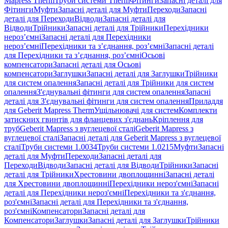
Mapress Therm
Труби системи Therm
Фітинги
Запасні деталі для
Фітинги
Муфти
Запасні деталі для Муфти
Переходи
Запасні
деталі для Переходи
Відводи
Запасні деталі для
Відводи
Трійники
Запасні деталі для Трійники
Перехідники
нероз’ємні
Запасні деталі для Перехідники
нероз’ємні
Перехідники та з’єднання, роз’ємні
Запасні деталі
для Перехідники та з’єднання, роз’ємні
Осьові
компенсатори
Запасні деталі для Осьові
компенсатори
Заглушки
Запасні деталі для Заглушки
Трійники
для систем опалення
Запасні деталі для Трійники для систем
опалення
З'єднувальні фітинги для систем опалення
Запасні
деталі для З'єднувальні фітинги для систем опалення
Приладдя
для Geberit Mapress Therm
Ущільнювачі для систем
Комплекти
затискних гвинтів для фланцевих з'єднань
Кріплення для
труб
Geberit Mapress з вуглецевої сталі
Geberit Mapress з
вуглецевої сталі
Запасні деталі для Geberit Mapress з вуглецевої
сталі
Труби системи 1.0034
Труби системи 1.0215
Муфти
Запасні
деталі для Муфти
Переходи
Запасні деталі для
Переходи
Відводи
Запасні деталі для Відводи
Трійники
Запасні
деталі для Трійники
Хрестовини двоплощинні
Запасні деталі
для Хрестовини двоплощинні
Перехідники нероз'ємні
Запасні
деталі для Перехідники нероз'ємні
Перехідники та з'єднання,
роз'ємні
Запасні деталі для Перехідники та з'єднання,
роз'ємні
Компенсатори
Запасні деталі для
Компенсатори
Заглушки
Запасні деталі для Заглушки
Трійники