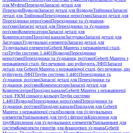
для Муфти
Переходи
Запасні деталі для
Переходи
Відводи
Запасні деталі для Відводи
Трійники
Запасні
деталі для Трійники
Перехідники нероз'ємні
Запасні деталі для
Перехідники нероз'ємні
Перехідники та з'єднання,
роз'ємні
Запасні деталі для Перехідники та з'єднання,
роз'ємні
Компенсатори
Запасні деталі для
Компенсатори
Прохідні канали
Заглушки
Запасні деталі для
Заглушки
З'єднувальні елементи
Запасні деталі для
З'єднувальні елементи
Geberit Mapress з нержавіючої сталі,
газ
Труби системи 1.4401
Відводи
Перехідники
нероз'ємні
Перехідники та з'єднання, роз'ємні
Geberit Mapress з
нержавіючої сталі, без речовин, що руйнують ЛФП
Запасні
деталі для Geberit Mapress з нержавіючої сталі, без речовин, що
руйнують ЛФП
Труби системи 1.4401
Перехідники та
з'єднання, роз'ємні
Запасні деталі для Перехідники та
з'єднання, роз'ємні
Компенсатори
Запасні деталі для
Компенсатори
Прохідні канали
Geberit Mapress з нержавіючої
сталі, FKM синього кольору
Труби системи
1.4401
Відводи
Перехідники нероз'ємні
Перехідники та
з'єднання, роз'ємні
Прохідні канали
Приладдя для Geberit
Mapress з нержавіючої сталі
Ізоляція для з'єднувальних
елементів
Ущільнювачі для труб і фітингів
Кріплення для
труб
Кріплення для з'єднувальних елементів
Ущільнювачі для
систем
Комплекти гвинтів для фланцевих з'єднань
Geberit