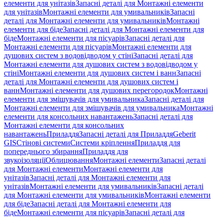
елементи для унітазів
Запасні деталі для Монтажні елементи
для унітазів
Монтажні елементи для умивальників
Запасні
деталі для Монтажні елементи для умивальників
Монтажні
елементи для біде
Запасні деталі для Монтажні елементи для
біде
Монтажні елементи для пісуарів
Запасні деталі для
Монтажні елементи для пісуарів
Монтажні елементи для
душових систем з водовідводом у стіні
Запасні деталі для
Монтажні елементи для душових систем з водовідводом у
стіні
Монтажні елементи для душових систем і ванн
Запасні
деталі для Монтажні елементи для душових систем і
ванн
Монтажні елементи для душових перегородок
Монтажні
елементи для змішувачів для умивальника
Запасні деталі для
Монтажні елементи для змішувачів для умивальника
Монтажні
елементи для консольних навантажень
Запасні деталі для
Монтажні елементи для консольних
навантажень
Приладдя
Запасні деталі для Приладдя
Geberit
GIS
Стінові системи
Системи кріплення
Приладдя для
попереднього збирання
Приладдя для
звукоізоляції
Облицювання
Монтажні елементи
Запасні деталі
для Монтажні елементи
Монтажні елементи для
унітазів
Запасні деталі для Монтажні елементи для
унітазів
Монтажні елементи для умивальників
Запасні деталі
для Монтажні елементи для умивальників
Монтажні елементи
для біде
Запасні деталі для Монтажні елементи для
біде
Монтажні елементи для пісуарів
Запасні деталі для