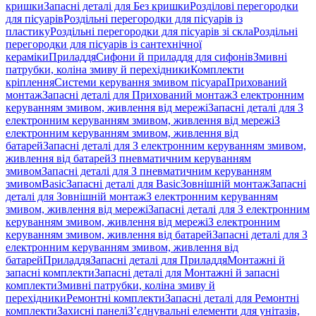
кришки
Запасні деталі для Без кришки
Розділові перегородки
для пісуарів
Роздільні перегородки для пісуарів із
пластику
Роздільні перегородки для пісуарів зі скла
Роздільні
перегородки для пісуарів із сантехнічної
кераміки
Приладдя
Сифони й приладдя для сифонів
Змивні
патрубки, коліна змиву й перехідники
Комплекти
кріплення
Системи керування змивом пісуара
Прихований
монтаж
Запасні деталі для Прихований монтаж
З електронним
керуванням змивом, живлення від мережі
Запасні деталі для З
електронним керуванням змивом, живлення від мережі
З
електронним керуванням змивом, живлення від
батарей
Запасні деталі для З електронним керуванням змивом,
живлення від батарей
З пневматичним керуванням
змивом
Запасні деталі для З пневматичним керуванням
змивом
Basic
Запасні деталі для Basic
Зовнішній монтаж
Запасні
деталі для Зовнішній монтаж
З електронним керуванням
змивом, живлення від мережі
Запасні деталі для З електронним
керуванням змивом, живлення від мережі
З електронним
керуванням змивом, живлення від батарей
Запасні деталі для З
електронним керуванням змивом, живлення від
батарей
Приладдя
Запасні деталі для Приладдя
Монтажні й
запасні комплекти
Запасні деталі для Монтажні й запасні
комплекти
Змивні патрубки, коліна змиву й
перехідники
Ремонтні комплекти
Запасні деталі для Ремонтні
комплекти
Захисні панелі
З’єднувальні елементи для унітазів,