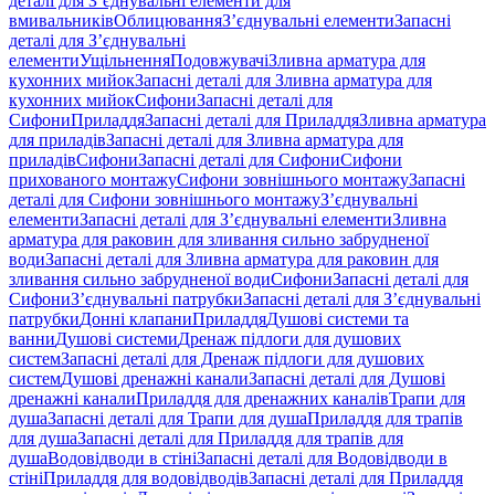
деталі для З’єднувальні елементи для
вмивальників
Облицювання
З’єднувальні елементи
Запасні
деталі для З’єднувальні
елементи
Ущільнення
Подовжувачі
Зливна арматура для
кухонних мийок
Запасні деталі для Зливна арматура для
кухонних мийок
Сифони
Запасні деталі для
Сифони
Приладдя
Запасні деталі для Приладдя
Зливна арматура
для приладів
Запасні деталі для Зливна арматура для
приладів
Сифони
Запасні деталі для Сифони
Сифони
прихованого монтажу
Сифони зовнішнього монтажу
Запасні
деталі для Сифони зовнішнього монтажу
З’єднувальні
елементи
Запасні деталі для З’єднувальні елементи
Зливна
арматура для раковин для зливання сильно забрудненої
води
Запасні деталі для Зливна арматура для раковин для
зливання сильно забрудненої води
Сифони
Запасні деталі для
Сифони
З’єднувальні патрубки
Запасні деталі для З’єднувальні
патрубки
Донні клапани
Приладдя
Душові системи та
ванни
Душові системи
Дренаж підлоги для душових
систем
Запасні деталі для Дренаж підлоги для душових
систем
Душові дренажні канали
Запасні деталі для Душові
дренажні канали
Приладдя для дренажних каналів
Трапи для
душа
Запасні деталі для Трапи для душа
Приладдя для трапів
для душа
Запасні деталі для Приладдя для трапів для
душа
Водовідводи в стіні
Запасні деталі для Водовідводи в
стіні
Приладдя для водовідводів
Запасні деталі для Приладдя