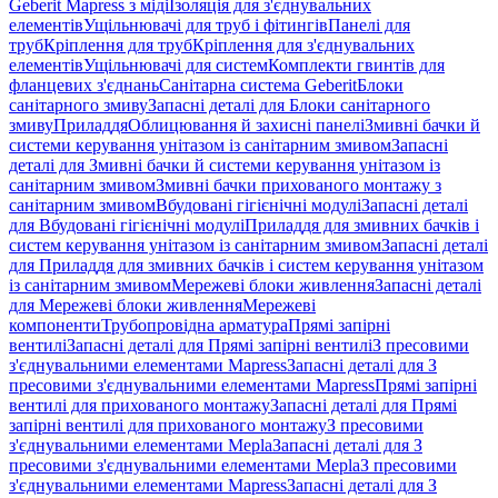
Geberit Mapress з міді
Ізоляція для з'єднувальних
елементів
Ущільнювачі для труб і фітингів
Панелі для
труб
Кріплення для труб
Кріплення для з'єднувальних
елементів
Ущільнювачі для систем
Комплекти гвинтів для
фланцевих з'єднань
Санітарна система Geberit
Блоки
санітарного змиву
Запасні деталі для Блоки санітарного
змиву
Приладдя
Облицювання й захисні панелі
Змивні бачки й
системи керування унітазом із санітарним змивом
Запасні
деталі для Змивні бачки й системи керування унітазом із
санітарним змивом
Змивні бачки прихованого монтажу з
санітарним змивом
Вбудовані гігієнічні модулі
Запасні деталі
для Вбудовані гігієнічні модулі
Приладдя для змивних бачків і
систем керування унітазом із санітарним змивом
Запасні деталі
для Приладдя для змивних бачків і систем керування унітазом
із санітарним змивом
Мережеві блоки живлення
Запасні деталі
для Мережеві блоки живлення
Мережеві
компоненти
Трубопровідна арматура
Прямі запірні
вентилі
Запасні деталі для Прямі запірні вентилі
З пресовими
з'єднувальними елементами Mapress
Запасні деталі для З
пресовими з'єднувальними елементами Mapress
Прямі запірні
вентилі для прихованого монтажу
Запасні деталі для Прямі
запірні вентилі для прихованого монтажу
З пресовими
з'єднувальними елементами Mepla
Запасні деталі для З
пресовими з'єднувальними елементами Mepla
З пресовими
з'єднувальними елементами Mapress
Запасні деталі для З