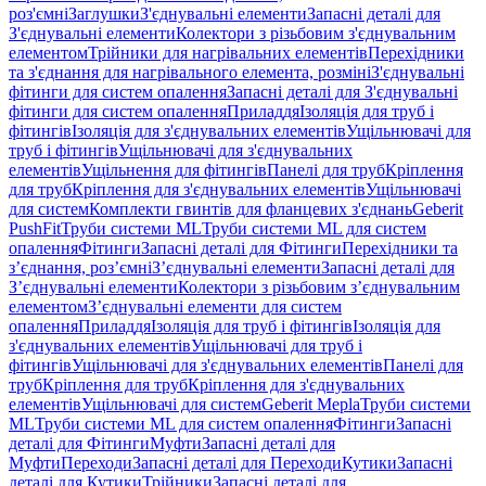
роз'ємні
Заглушки
З'єднувальні елементи
Запасні деталі для
З'єднувальні елементи
Колектори з різьбовим з'єднувальним
елементом
Трійники для нагрівальних елементів
Перехідники
та з'єднання для нагрівального елемента, розміні
З'єднувальні
фітинги для систем опалення
Запасні деталі для З'єднувальні
фітинги для систем опалення
Приладдя
Ізоляція для труб і
фітингів
Ізоляція для з'єднувальних елементів
Ущільнювачі для
труб і фітингів
Ущільнювачі для з'єднувальних
елементів
Ущільнення для фітингів
Панелі для труб
Кріплення
для труб
Кріплення для з'єднувальних елементів
Ущільнювачі
для систем
Комплекти гвинтів для фланцевих з'єднань
Geberit
PushFit
Труби системи ML
Труби системи ML для систем
опалення
Фітинги
Запасні деталі для Фітинги
Перехідники та
з’єднання, роз’ємні
З’єднувальні елементи
Запасні деталі для
З’єднувальні елементи
Колектори з різьбовим з’єднувальним
елементом
З’єднувальні елементи для систем
опалення
Приладдя
Ізоляція для труб і фітингів
Ізоляція для
з'єднувальних елементів
Ущільнювачі для труб і
фітингів
Ущільнювачі для з'єднувальних елементів
Панелі для
труб
Кріплення для труб
Кріплення для з'єднувальних
елементів
Ущільнювачі для систем
Geberit Mepla
Труби системи
ML
Труби системи ML для систем опалення
Фітинги
Запасні
деталі для Фітинги
Муфти
Запасні деталі для
Муфти
Переходи
Запасні деталі для Переходи
Кутики
Запасні
деталі для Кутики
Трійники
Запасні деталі для