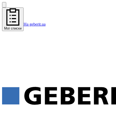
На geberit.ua
Мої списки