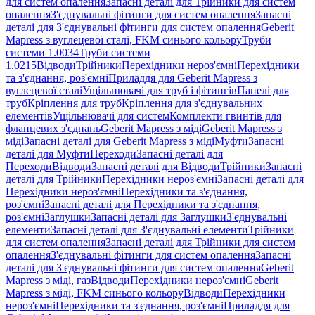
для систем опалення
Запасні деталі для Трійники для систем
опалення
З'єднувальні фітинги для систем опалення
Запасні
деталі для З'єднувальні фітинги для систем опалення
Geberit
Mapress з вуглецевої сталі, FKM синього кольору
Труби
системи 1.0034
Труби системи
1.0215
Відводи
Трійники
Перехідники нероз'ємні
Перехідники
та з'єднання, роз'ємні
Приладдя для Geberit Mapress з
вуглецевої сталі
Ущільнювачі для труб і фітингів
Панелі для
труб
Кріплення для труб
Кріплення для з'єднувальних
елементів
Ущільнювачі для систем
Комплекти гвинтів для
фланцевих з'єднань
Geberit Mapress з міді
Geberit Mapress з
міді
Запасні деталі для Geberit Mapress з міді
Муфти
Запасні
деталі для Муфти
Переходи
Запасні деталі для
Переходи
Відводи
Запасні деталі для Відводи
Трійники
Запасні
деталі для Трійники
Перехідники нероз'ємні
Запасні деталі для
Перехідники нероз'ємні
Перехідники та з'єднання,
роз'ємні
Запасні деталі для Перехідники та з'єднання,
роз'ємні
Заглушки
Запасні деталі для Заглушки
З'єднувальні
елементи
Запасні деталі для З'єднувальні елементи
Трійники
для систем опалення
Запасні деталі для Трійники для систем
опалення
З'єднувальні фітинги для систем опалення
Запасні
деталі для З'єднувальні фітинги для систем опалення
Geberit
Mapress з міді, газ
Відводи
Перехідники нероз'ємні
Geberit
Mapress з міді, FKM синього кольору
Відводи
Перехідники
нероз'ємні
Перехідники та з'єднання, роз'ємні
Приладдя для