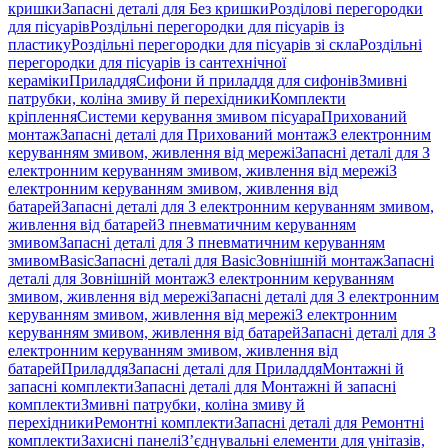
кришки
Запасні деталі для Без кришки
Розділові перегородки
для пісуарів
Роздільні перегородки для пісуарів із
пластику
Роздільні перегородки для пісуарів зі скла
Роздільні
перегородки для пісуарів із сантехнічної
кераміки
Приладдя
Сифони й приладдя для сифонів
Змивні
патрубки, коліна змиву й перехідники
Комплекти
кріплення
Системи керування змивом пісуара
Прихований
монтаж
Запасні деталі для Прихований монтаж
З електронним
керуванням змивом, живлення від мережі
Запасні деталі для З
електронним керуванням змивом, живлення від мережі
З
електронним керуванням змивом, живлення від
батарей
Запасні деталі для З електронним керуванням змивом,
живлення від батарей
З пневматичним керуванням
змивом
Запасні деталі для З пневматичним керуванням
змивом
Basic
Запасні деталі для Basic
Зовнішній монтаж
Запасні
деталі для Зовнішній монтаж
З електронним керуванням
змивом, живлення від мережі
Запасні деталі для З електронним
керуванням змивом, живлення від мережі
З електронним
керуванням змивом, живлення від батарей
Запасні деталі для З
електронним керуванням змивом, живлення від
батарей
Приладдя
Запасні деталі для Приладдя
Монтажні й
запасні комплекти
Запасні деталі для Монтажні й запасні
комплекти
Змивні патрубки, коліна змиву й
перехідники
Ремонтні комплекти
Запасні деталі для Ремонтні
комплекти
Захисні панелі
З’єднувальні елементи для унітазів,