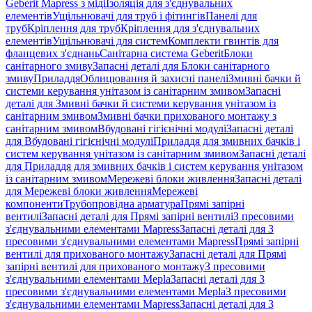
Geberit Mapress з міді
Ізоляція для з'єднувальних
елементів
Ущільнювачі для труб і фітингів
Панелі для
труб
Кріплення для труб
Кріплення для з'єднувальних
елементів
Ущільнювачі для систем
Комплекти гвинтів для
фланцевих з'єднань
Санітарна система Geberit
Блоки
санітарного змиву
Запасні деталі для Блоки санітарного
змиву
Приладдя
Облицювання й захисні панелі
Змивні бачки й
системи керування унітазом із санітарним змивом
Запасні
деталі для Змивні бачки й системи керування унітазом із
санітарним змивом
Змивні бачки прихованого монтажу з
санітарним змивом
Вбудовані гігієнічні модулі
Запасні деталі
для Вбудовані гігієнічні модулі
Приладдя для змивних бачків і
систем керування унітазом із санітарним змивом
Запасні деталі
для Приладдя для змивних бачків і систем керування унітазом
із санітарним змивом
Мережеві блоки живлення
Запасні деталі
для Мережеві блоки живлення
Мережеві
компоненти
Трубопровідна арматура
Прямі запірні
вентилі
Запасні деталі для Прямі запірні вентилі
З пресовими
з'єднувальними елементами Mapress
Запасні деталі для З
пресовими з'єднувальними елементами Mapress
Прямі запірні
вентилі для прихованого монтажу
Запасні деталі для Прямі
запірні вентилі для прихованого монтажу
З пресовими
з'єднувальними елементами Mepla
Запасні деталі для З
пресовими з'єднувальними елементами Mepla
З пресовими
з'єднувальними елементами Mapress
Запасні деталі для З