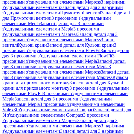
пресовими з'єднувальними елементами Mapress
З нарізними
з'єднувальними елементами
Запасні деталі для З нарізними
з'єднувальними елементами
Прямоточні вентилі
Запасні деталі
для Прямоточні вентилі
З пресовими з'єднувальними
елементами Mepla
Запасні деталі для З пресовими
з'єднувальними елементами Mepla
З пресовими
з'єднувальними елементами Mapress
Запасні деталі для З
пресовими з'єднувальними елементами Mapress
Зливні
вентилі
Кульові крани
Запасні деталі для Кульові крани
З
пресовими з’єднувальними елементами FlowFit
Запасні деталі
для З пресовими з’єднувальними елементами FlowFit
З
пресовими з'єднувальними елементами Mepla
Запасні деталі
для З пресовими з'єднувальними елементами Mepla
З
пресовими з'єднувальними елементами Mapress
Запасні деталі
для З пресовими з'єднувальними елементами Mapress
Кульові
крани для прихованого монтажу
Запасні деталі для Кульові
крани для прихованого монтажу
З пресовими з'єднувальними
елементами FlowFit
З пресовими з'єднувальними елементами
Mepla
Запасні деталі для З пресовими з'єднувальними
елементами Mepla
З пресовими з'єднувальними елементами
Volex
Зі з'єднувальними елементами Compact
Запасні деталі для
Зі з'єднувальними елементами Compact
З пресовими
з'єднувальними елементами Mapress
Запасні деталі для З
пресовими з'єднувальними елементами Mapress
З нарізними
з'єднувальними елементами
Запасні деталі для З нарізними