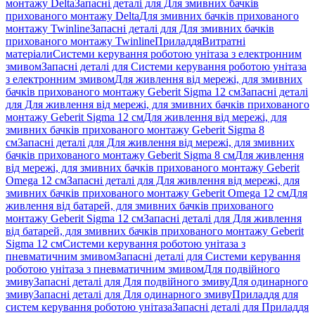
монтажу Delta
Запасні деталі для Для змивних бачків
прихованого монтажу Delta
Для змивних бачків прихованого
монтажу Twinline
Запасні деталі для Для змивних бачків
прихованого монтажу Twinline
Приладдя
Витратні
матеріали
Системи керування роботою унітаза з електронним
змивом
Запасні деталі для Системи керування роботою унітаза
з електронним змивом
Для живлення від мережі, для змивних
бачків прихованого монтажу Geberit Sigma 12 см
Запасні деталі
для Для живлення від мережі, для змивних бачків прихованого
монтажу Geberit Sigma 12 см
Для живлення від мережі, для
змивних бачків прихованого монтажу Geberit Sigma 8
см
Запасні деталі для Для живлення від мережі, для змивних
бачків прихованого монтажу Geberit Sigma 8 см
Для живлення
від мережі, для змивних бачків прихованого монтажу Geberit
Omega 12 см
Запасні деталі для Для живлення від мережі, для
змивних бачків прихованого монтажу Geberit Omega 12 см
Для
живлення від батарей, для змивних бачків прихованого
монтажу Geberit Sigma 12 см
Запасні деталі для Для живлення
від батарей, для змивних бачків прихованого монтажу Geberit
Sigma 12 см
Системи керування роботою унітаза з
пневматичним змивом
Запасні деталі для Системи керування
роботою унітаза з пневматичним змивом
Для подвійного
змиву
Запасні деталі для Для подвійного змиву
Для одинарного
змиву
Запасні деталі для Для одинарного змиву
Приладдя для
систем керування роботою унітаза
Запасні деталі для Приладдя