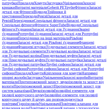
патрубки
Приладдя
Хомути
Заглушки
Ущільнення
Захисні
кришки
Витратні матеріали
Geberit PE
Труби
Фітинги
Запасні
деталі для Фітинги
Відводи
Трійники й
хрестовини
Переходи
Ревізії
Запасні деталі для
Ревізії
Перехідники
Спеціальні фітинги
Запасні деталі для
Спеціальні фітинги
Фітинги SuperTube
Відводи
Спеціальні
фітинги
З'єднання
Запасні деталі для З'єднання
Зварні
з'єднання
Розтрубні з'єднання
Запасні деталі для Розтрубні
з'єднання
Перехідники на інші матеріали
Різьбові
з'єднання
Запасні деталі для Різьбові з'єднання
Фланцеві
з'єднання
Фланцеві втулки
З'єднувальні елементи
Запасні деталі
для З'єднувальні елементи
З'єднувальні коліна
Запасні деталі
для З'єднувальні коліна
Приєднувальні муфти
Запасні деталі
для Приєднувальні муфти
З'єднувальні патрубки
Запасні деталі
для З'єднувальні патрубки
Трубні сифони
Запасні деталі для
Трубні сифони
Розтрубні сифони
Запасні деталі для Розтрубні
сифони
Приладдя
Хомути
Кріплення для хомутів
Напрямні
опорні жолоби
Заглушки
Ущільнення
Захисні короби
Витратні
матеріали
Протипожежний захист, звукоізоляція та захист від
вологи
Протипожежний захист
Протипожежний захист для
систем каналізації
Звукоізоляція
Ізоляційні елементи для
ізоляції корпусного шуму
Ізоляційні елементи для ізоляції
корпусного шуму й шуму, що розповсюджується
повітрям
Гідроізоляція
Ущільнювачі
Повітряні клапани для
відведення води
Повітряні клапани
Клапани з технологією