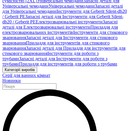
сумісністю [2XL]
Універсальні чемодани
Запасні деталі для
Універсальні чемодани
Універсальні чемодани
Запасні деталі
для Універсальні чемодани
Інструменти для Geberit Silent-db20
/ Geberit PE
Запасні деталі для Інструменти для Geberit Silent-
db20 / Geberit PE
Електрозварювальні інструменти
Запасні
деталі для Електрозварювальні інструменти
Приладдя для
електрозварювальних інструментів
Інструменти для стикового
зварювання
Запасні деталі для Інструменти для стикового
зварювання
Приладдя для інструментів для стикового
зварювання
Запасні деталі для Приладдя для інструментів для
стикового зварювання
Інструменти для роботи з
трубами
Запасні деталі для Інструменти для роботи з
трубами
Приладдя для інструментів для роботи з трубами
Категорії виробів
Серії для ванних кімнат
Новинки