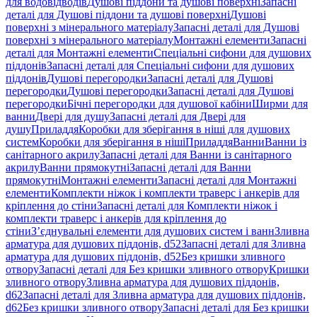
для водовідводів
Душові піддони та душові поверхні
Запасні
деталі для Душові піддони та душові поверхні
Душові
поверхні з мінерального матеріалу
Запасні деталі для Душові
поверхні з мінерального матеріалу
Монтажні елементи
Запасні
деталі для Монтажні елементи
Спеціальні сифони для душових
піддонів
Запасні деталі для Спеціальні сифони для душових
піддонів
Душові перегородки
Запасні деталі для Душові
перегородки
Душові перегородки
Запасні деталі для Душові
перегородки
Бічні перегородки для душової кабіни
Ширми для
ванни
Двері для душу
Запасні деталі для Двері для
душу
Приладдя
Коробки для зберігання в ніші для душових
систем
Коробки для зберігання в ніші
Приладдя
Ванни
Ванни із
санітарного акрилу
Запасні деталі для Ванни із санітарного
акрилу
Ванни прямокутні
Запасні деталі для Ванни
прямокутні
Монтажні елементи
Запасні деталі для Монтажні
елементи
Комплекти ніжок і комплекти траверс і анкерів для
кріплення до стіни
Запасні деталі для Комплекти ніжок і
комплекти траверс і анкерів для кріплення до
стіни
З’єднувальні елементи для душових систем і ванн
Зливна
арматура для душових піддонів, d52
Запасні деталі для Зливна
арматура для душових піддонів, d52
Без кришки зливного
отвору
Запасні деталі для Без кришки зливного отвору
Кришки
зливного отвору
Зливна арматура для душових піддонів,
d62
Запасні деталі для Зливна арматура для душових піддонів,
d62
Без кришки зливного отвору
Запасні деталі для Без кришки