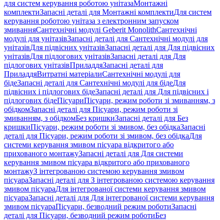
для систем керування роботою унітаза
Монтажні
комплекти
Запасні деталі для Монтажні комплекти
Для систем
керування роботою унітаза з електронним запуском
змивання
Сантехнічні модулі Geberit Monolith
Сантехнічні
модулі для унітазів
Запасні деталі для Сантехнічні модулі для
унітазів
Для підвісних унітазів
Запасні деталі для Для підвісних
унітазів
Для підлогових унітазів
Запасні деталі для Для
підлогових унітазів
Приладдя
Запасні деталі для
Приладдя
Витратні матеріали
Сантехнічні модулі для
біде
Запасні деталі для Сантехнічні модулі для біде
Для
підвісних і підлогових біде
Запасні деталі для Для підвісних і
підлогових біде
Пісуари
Пісуари, режим роботи зі змиванням, з
обідком
Запасні деталі для Пісуари, режим роботи зі
змиванням, з обідком
Без кришки
Запасні деталі для Без
кришки
Пісуари, режим роботи зі змивом, без обідка
Запасні
деталі для Пісуари, режим роботи зі змивом, без обідка
Для
системи керування змивом пісуара відкритого або
прихованого монтажу
Запасні деталі для Для системи
керування змивом пісуара відкритого або прихованого
монтажу
З інтегрованою системою керування змивом
пісуара
Запасні деталі для З інтегрованою системою керування
змивом пісуара
Для інтегрованої системи керування змивом
пісуара
Запасні деталі для Для інтегрованої системи керування
змивом пісуара
Пісуари, безводний режим роботи
Запасні
деталі для Пісуари, безводний режим роботи
Без