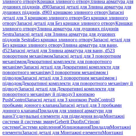
зливного отвору
Кришки зливного отвору
Зливна арматура для
душових піддонів, d90
Запасні деталі для Зливна арматура для
душових піддонів, d90
З кришкою зливного отвору
Запасні
деталі для З кришкою зливного отвору
Без кришки зливного
отвору
Запасні деталі для Без кришки зливного отвору
Кришки
зливного отвору
Зливна арматура для душових піддонів
Sestra
Запасні деталі для Зливна арматура для душових
піддонів Sestra
Без кришки зливного отвору
Запасні деталі для
Без кришки зливного отвору
Зливна арматура для ванн,
d52
Запасні деталі для Зливна арматура для ванн, d52
З
поворотним механізмом
Запасні деталі для З поворотним
механізмом
Декоративні комплекти для поворотного
механізму
Запасні деталі для Декоративні комплекти для
поворотного механізму
З поворотним механізмом і
підводом
Запасні деталі для З поворотним механізмом і
підводом
Декоративні комплекти для поворотного механізму й
підводу
Запасні деталі для Декоративні комплекти для
поворотного механізму й підводу
З кнопкою
PushControl
Запасні деталі для З кнопкою PushControl
З
пробками донного клапана
Запасні деталі для З пробками
донного клапана
Приладдя для зливної арматури для
ванн
З’єднувальні елементи для підведення води
Монтажні
системи й системи змиву
Geberit Duofix
Стінові
системи
Системи кріплення
Облицювання
Приладдя
Монтажні
елементи
Запасні деталі для Монтажні елементи
Монтажні