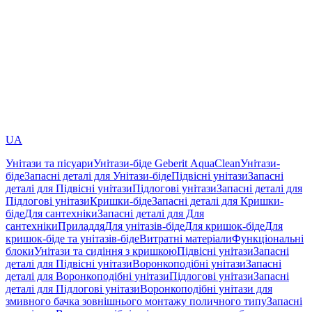
UA
Унітази та пісуари
Унітази-біде Geberit AquaClean
Унітази-
біде
Запасні деталі для Унітази-біде
Підвісні унітази
Запасні
деталі для Підвісні унітази
Підлогові унітази
Запасні деталі для
Підлогові унітази
Кришки-біде
Запасні деталі для Кришки-
біде
Для сантехніки
Запасні деталі для Для
сантехніки
Приладдя
Для унітазів-біде
Для кришок-біде
Для
кришок-біде та унітазів-біде
Витратні матеріали
Функціональні
блоки
Унітази та сидіння з кришкою
Підвісні унітази
Запасні
деталі для Підвісні унітази
Воронкоподібні унітази
Запасні
деталі для Воронкоподібні унітази
Підлогові унітази
Запасні
деталі для Підлогові унітази
Воронкоподібні унітази для
змивного бачка зовнішнього монтажу поличного типу
Запасні