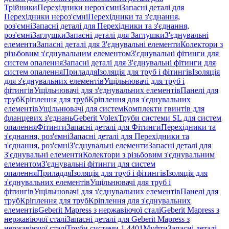
Трійники
Перехідники нероз'ємні
Запасні деталі для
Перехідники нероз'ємні
Перехідники та з'єднання,
роз'ємні
Запасні деталі для Перехідники та з'єднання,
роз'ємні
Заглушки
Запасні деталі для Заглушки
З'єднувальні
елементи
Запасні деталі для З'єднувальні елементи
Колектори з
різьбовим з'єднувальним елементом
З'єднувальні фітинги для
систем опалення
Запасні деталі для З'єднувальні фітинги для
систем опалення
Приладдя
Ізоляція для труб і фітингів
Ізоляція
для з'єднувальних елементів
Ущільнювачі для труб і
фітингів
Ущільнювачі для з'єднувальних елементів
Панелі для
труб
Кріплення для труб
Кріплення для з'єднувальних
елементів
Ущільнювачі для систем
Комплекти гвинтів для
фланцевих з'єднань
Geberit Volex
Труби системи SL для систем
опалення
Фітинги
Запасні деталі для Фітинги
Перехідники та
з'єднання, роз'ємні
Запасні деталі для Перехідники та
з'єднання, роз'ємні
З'єднувальні елементи
Запасні деталі для
З'єднувальні елементи
Колектори з різьбовим з'єднувальним
елементом
З'єднувальні фітинги для систем
опалення
Приладдя
Ізоляція для труб і фітингів
Ізоляція для
з'єднувальних елементів
Ущільнювачі для труб і
фітингів
Ущільнювачі для з'єднувальних елементів
Панелі для
труб
Кріплення для труб
Кріплення для з'єднувальних
елементів
Geberit Mapress з нержавіючої сталі
Geberit Mapress з
нержавіючої сталі
Запасні деталі для Geberit Mapress з
нержавіючої сталі
Труби системи 1.4401
Муфти
Запасні деталі