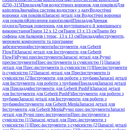
d250–315
Приладдя
Для водостічних воронок для покрівлі
Для
кріплень
Звичайна система водостоку з даху
Водостічні
воронки для покрівлі
Запасні деталі для Водостічні воронки
для покрівлі
Кріплення пароізоляції
Приладдя
Дренаж
підлоги
Дренаж поверхонь для внутрішнього й зовнішнього
використання
Трапи 12 x 12 см
Трапи 13 x 13 см
Трапи без
сифона для балконів і терас, 13 x 13 см
Приладдя
Інструменти,
мережеві компоненти та програмне
забезпечення
Інструменти
Інструменти для Geberit
FlowFit
Запасні деталі для Інструменти для Geberit
FlowFit
Ручні пресінструменти
Запасні деталі для Ручні
пресінструменти
Прес-інструменти із сумісністю [1]
Запасні
деталі для Прес-інструменти із сумісністю [1]
Пресінструменти
із сумісністю [2]
Запасні деталі для Пресінструменти із
сумісністю [2]
Інструменти для роботи з трубами
Запасні деталі
для Інструменти для роботи з трубами
Приладдя
Запасні деталі
для Приладдя
Інструменти для Geberit PushFit
Запасні деталі
для Інструменти для Geberit PushFit
Інструменти для роботи з
трубами
Запасні деталі для Інструменти для роботи з
трубами
Інструменти для Geberit Mepla
Запасні деталі для
Інструменти для Geberit Mepla
Ручні прес-інструменти
Запасні
деталі для Ручні прес-інструменти
Прес-інструменти з
сумісністю [1]
Запасні деталі для Прес-інструменти з
сумісністю [1]
Прес-інструменти з сумісністю [2]
Запасні деталі