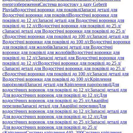
енергозбереження
Система водостоку з даху Geberit
Pluvia
Водостічні воронки для покрівлі
Запасні деталі для
Водостічні воронки для покрівлі
Водостічні воронки для
покрівлі до 12 л/с
Запасні деталі для Водостічні воронки для
покрівлі до 12 л/с
Водостічні воронки для покрівлі до 25 л/
с
Запасні деталі для Водостічні воронки для покрівлі до 25 л/
с
Водостічні воронки для покрівлі до 100 л/с
Запасні деталі для
Водостічні воронки для покрівлі до 100 л/с
Водостічні воронки
для покрівлі для жолобів
Запасні деталі для Водостічні
воронки для покрівлі для жолобів
Водостічні воронки для
покрівлі до 12 л/с
Запасні деталі для Водостічні воронки для
покрівлі до 12 л/с
Водостічні воронки для покрівлі до 25 л/
с
Запасні деталі для Водостічні воронки для покрівлі до 25 л/
с
Водостічні воронки для покрівлі до 100 л/с
Запасні деталі для
Водостічні воронки для покрівлі до 100 л/с
Кріплення
пароізоляції
Запасні деталі для Кріплення пароізоляції
Для
водостічних воронок для покрівлі до 12 л/с
Запасні деталі для
Для водостічних воронок для покрівлі до 12 л/с
Для
водостічних воронок для покрівлі до 25 л/с
Аварійні
переливи
Запасні деталі для Аварійні переливи
Для
водостічних воронок для покрівлі до 12 л/с
Запасні деталі для
Для водостічних воронок для покрівлі до 12 л/с
Для
водостічних воронок для покрівлі до 25 л/с
Запасні деталі для
Для водостічних воронок для покрівлі до 25 л/
с
Кріплення
Система кріплення d40–200
Система кріплення