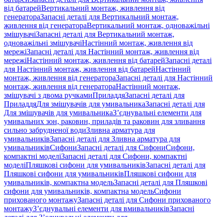
від батарей
Вертикальний монтаж, живлення від
генератора
Запасні деталі для Вертикальний монтаж,
живлення від генератора
Вертикальний монтаж, одноважільні
змішувачі
Запасні деталі для Вертикальний монтаж,
одноважільні змішувачі
Настінний монтаж, живлення від
мережі
Запасні деталі для Настінний монтаж, живлення від
мережі
Настінний монтаж, живлення від батарей
Запасні деталі
для Настінний монтаж, живлення від батарей
Настінний
монтаж, живлення від генератора
Запасні деталі для Настінний
монтаж, живлення від генератора
Настінний монтаж,
змішувачі з двома ручками
Приладдя
Запасні деталі для
Приладдя
Для змішувачів для умивальника
Запасні деталі для
Для змішувачів для умивальника
З’єднувальні елементи для
умивальних зон, раковин, приладів та раковин для зливання
сильно забрудненої води
Зливна арматура для
умивальників
Запасні деталі для Зливна арматура для
умивальників
Сифони
Запасні деталі для Сифони
Сифони,
компактні моделі
Запасні деталі для Сифони, компактні
моделі
Пляшкові сифони для умивальників
Запасні деталі для
Пляшкові сифони для умивальників
Пляшкові сифони для
умивальників, компактна модель
Запасні деталі для Пляшкові
сифони для умивальників, компактна модель
Сифони
прихованого монтажу
Запасні деталі для Сифони прихованого
монтажу
З’єднувальні елементи для вмивальників
Запасні