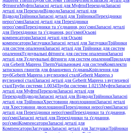
Mapress Therm
Труби системи Therm
Фітинги
Запасні деталі для
Фітинги
Муфти
Запасні деталі для Муфти
Переходи
Запасні
деталі для Переходи
Відводи
Запасні деталі для
Відводи
Трійники
Запасні деталі для Трійники
Перехідники
нероз’ємні
Запасні деталі для Перехідники
нероз’ємні
Перехідники та з’єднання, роз’ємні
Запасні деталі
для Перехідники та з’єднання, роз’ємні
Осьові
компенсатори
Запасні деталі для Осьові
компенсатори
Заглушки
Запасні деталі для Заглушки
Трійники
для систем опалення
Запасні деталі для Трійники для систем
опалення
З'єднувальні фітинги для систем опалення
Запасні
деталі для З'єднувальні фітинги для систем опалення
Приладдя
для Geberit Mapress Therm
Ущільнювачі для систем
Комплекти
затискних гвинтів для фланцевих з'єднань
Кріплення для
труб
Geberit Mapress з вуглецевої сталі
Geberit Mapress з
вуглецевої сталі
Запасні деталі для Geberit Mapress з вуглецевої
сталі
Труби системи 1.0034
Труби системи 1.0215
Муфти
Запасні
деталі для Муфти
Переходи
Запасні деталі для
Переходи
Відводи
Запасні деталі для Відводи
Трійники
Запасні
деталі для Трійники
Хрестовини двоплощинні
Запасні деталі
для Хрестовини двоплощинні
Перехідники нероз'ємні
Запасні
деталі для Перехідники нероз'ємні
Перехідники та з'єднання,
роз'ємні
Запасні деталі для Перехідники та з'єднання,
роз'ємні
Компенсатори
Запасні деталі для
Компенсатори
Заглушки
Запасні деталі для Заглушки
Трійники