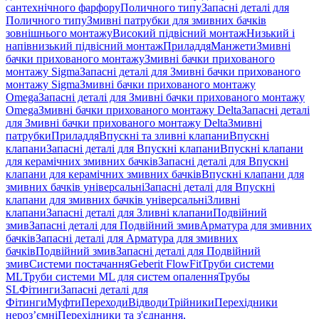
сантехнічного фарфору
Поличного типу
Запасні деталі для
Поличного типу
Змивні патрубки для змивних бачків
зовнішнього монтажу
Високий підвісний монтаж
Низький і
напівнизький підвісний монтаж
Приладдя
Манжети
Змивні
бачки прихованого монтажу
Змивні бачки прихованого
монтажу Sigma
Запасні деталі для Змивні бачки прихованого
монтажу Sigma
Змивні бачки прихованого монтажу
Omega
Запасні деталі для Змивні бачки прихованого монтажу
Omega
Змивні бачки прихованого монтажу Delta
Запасні деталі
для Змивні бачки прихованого монтажу Delta
Змивні
патрубки
Приладдя
Впускні та зливні клапани
Впускні
клапани
Запасні деталі для Впускні клапани
Впускні клапани
для керамічних змивних бачків
Запасні деталі для Впускні
клапани для керамічних змивних бачків
Впускні клапани для
змивних бачків універсальні
Запасні деталі для Впускні
клапани для змивних бачків універсальні
Зливні
клапани
Запасні деталі для Зливні клапани
Подвійний
змив
Запасні деталі для Подвійний змив
Арматура для змивних
бачкiв
Запасні деталі для Арматура для змивних
бачкiв
Подвійний змив
Запасні деталі для Подвійний
змив
Системи постачання
Geberit FlowFit
Труби системи
ML
Труби системи ML для систем опалення
Трубы
SL
Фітинги
Запасні деталі для
Фітинги
Муфти
Переходи
Відводи
Трійники
Перехідники
нероз’ємні
Перехідники та з'єднання,