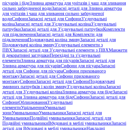
пісуарів і біде
Зливна арматура для унітазів і чаш для зливання
сильно забрудненої води
Запасні деталі для Зливна арматура
для унітазів і чаш для зливання сильно забрудненої
води
Сифони
Запасні деталі для Сифони
З’єднувальні
коліна
Запасні деталі для З’єднувальні коліна
З’єднувальні
патрубки
Запасні деталі для З’єднувальні патрубки
Комплекти
для підключення
Запасні деталі для Комплекти для
підключення
Подовжувачі коліна змиву
Запасні деталі для
Подовжувачі коліна змиву
З’єднувальні елементи з
ПВХ
Запасні деталі для З’єднувальні елементи з ПВХ
Манжети
й декоративні заглушки
Перехідні та з’єднувальні
елементи
Зливна арматура для пісуарів
Запасні деталі для
Зливна арматура для пісуарів
Сифони для пісуара
Запасні
деталі для Сифони для пісуара
Сифони прихованого
монтажу
Запасні деталі для Сифони прихованого
монтажу
Сифони
Запасні деталі для Сифони
Подовжувачі
змивних патрубків і колін змиву
З’єднувальні коліна
Запасні
деталі для З’єднувальні коліна
Зливна арматура для біде
Запасні
деталі для Зливна арматура для біде
Сифони
Запасні деталі для
Сифони
Облицювання
З’єднувальні
елементи
Ущільнення
Умивальні
зони
Умивальники
Умивальники
Запасні деталі для
Умивальники
Подвійні умивальники
Запасні деталі для
Подвійні умивальники
Вбудовані в меблі умивальники
Запасні
деталі для Вбудовані в меблі умивальники
Накладні