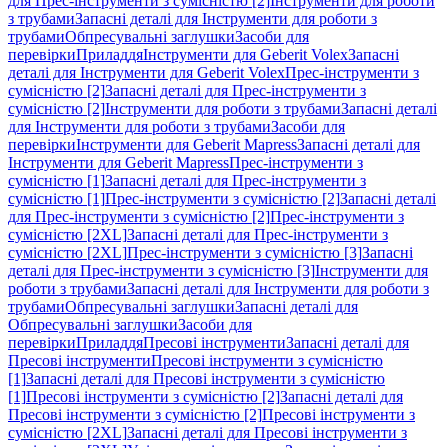
для Прес-інструменти з сумісністю [2]
Інструменти для роботи
з трубами
Запасні деталі для Інструменти для роботи з
трубами
Обпресувальні заглушки
Засоби для
перевірки
Приладдя
Інструменти для Geberit Volex
Запасні
деталі для Інструменти для Geberit Volex
Прес-інструменти з
сумісністю [2]
Запасні деталі для Прес-інструменти з
сумісністю [2]
Інструменти для роботи з трубами
Запасні деталі
для Інструменти для роботи з трубами
Засоби для
перевірки
Інструменти для Geberit Mapress
Запасні деталі для
Інструменти для Geberit Mapress
Прес-інструменти з
сумісністю [1]
Запасні деталі для Прес-інструменти з
сумісністю [1]
Прес-інструменти з сумісністю [2]
Запасні деталі
для Прес-інструменти з сумісністю [2]
Прес-інструменти з
сумісністю [2XL]
Запасні деталі для Прес-інструменти з
сумісністю [2XL]
Прес-інструменти з сумісністю [3]
Запасні
деталі для Прес-інструменти з сумісністю [3]
Інструменти для
роботи з трубами
Запасні деталі для Інструменти для роботи з
трубами
Обпресувальні заглушки
Запасні деталі для
Обпресувальні заглушки
Засоби для
перевірки
Приладдя
Пресові інструменти
Запасні деталі для
Пресові інструменти
Пресові інструменти з сумісністю
[1]
Запасні деталі для Пресові інструменти з сумісністю
[1]
Пресові інструменти з сумісністю [2]
Запасні деталі для
Пресові інструменти з сумісністю [2]
Пресові інструменти з
сумісністю [2XL]
Запасні деталі для Пресові інструменти з