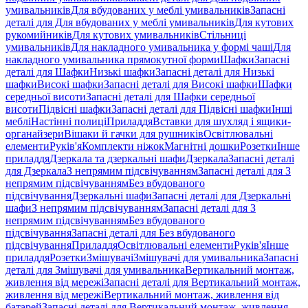
умивальників
Для вбудованих у меблі умивальників
Запасні
деталі для Для вбудованих у меблі умивальників
Для кутових
рукомийників
Для кутових умивальників
Стільниці
умивальників
Для накладного умивальника у формі чаші
Для
накладного умивальника прямокутної форми
Шафки
Запасні
деталі для Шафки
Низькі шафки
Запасні деталі для Низькі
шафки
Високі шафки
Запасні деталі для Високі шафки
Шафки
середньої висоти
Запасні деталі для Шафки середньої
висоти
Підвісні шафки
Запасні деталі для Підвісні шафки
Інші
меблі
Настінні полиці
Приладдя
Вставки для шухляд і ящики-
органайзери
Вішаки й гачки для рушників
Освітлювальні
елементи
Руків'я
Комплекти ніжок
Магнітні дошки
Розетки
Інше
приладдя
Дзеркала та дзеркальні шафи
Дзеркала
Запасні деталі
для Дзеркала
З непрямим підсвічуванням
Запасні деталі для З
непрямим підсвічуванням
Без вбудованого
підсвічування
Дзеркальні шафи
Запасні деталі для Дзеркальні
шафи
З непрямим підсвічуванням
Запасні деталі для З
непрямим підсвічуванням
Без вбудованого
підсвічування
Запасні деталі для Без вбудованого
підсвічування
Приладдя
Освітлювальні елементи
Руків'я
Інше
приладдя
Розетки
Змішувачі
Змішувачі для умивальника
Запасні
деталі для Змішувачі для умивальника
Вертикальний монтаж,
живлення від мережі
Запасні деталі для Вертикальний монтаж,
живлення від мережі
Вертикальний монтаж, живлення від
батарей
Запасні деталі для Вертикальний монтаж, живлення