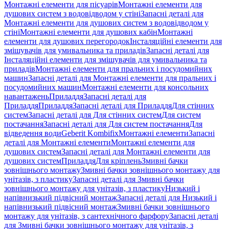
Монтажні елементи для пісуарів
Монтажні елементи для
душових систем з водовідводом у стіні
Запасні деталі для
Монтажні елементи для душових систем з водовідводом у
стіні
Монтажні елементи для душових кабін
Монтажні
елементи для душових перегородок
Інсталяційні елементи для
змішувачів для умивальника та приладів
Запасні деталі для
Інсталяційні елементи для змішувачів для умивальника та
приладів
Монтажні елементи для пральних і посудомийних
машин
Запасні деталі для Монтажні елементи для пральних і
посудомийних машин
Монтажні елементи для консольних
навантажень
Приладдя
Запасні деталі для
Приладдя
Приладдя
Запасні деталі для Приладдя
Для стінних
систем
Запасні деталі для Для стінних систем
Для систем
постачання
Запасні деталі для Для систем постачання
Для
відведення води
Geberit Kombifix
Монтажні елементи
Запасні
деталі для Монтажні елементи
Монтажні елементи для
душових систем
Запасні деталі для Монтажні елементи для
душових систем
Приладдя
Для кріплень
Змивні бачки
зовнішнього монтажу
Змивні бачки зовнішнього монтажу для
унітазів, з пластику
Запасні деталі для Змивні бачки
зовнішнього монтажу для унітазів, з пластику
Низький і
напівнизький підвісний монтаж
Запасні деталі для Низький і
напівнизький підвісний монтаж
Змивні бачки зовнішнього
монтажу для унітазів, з сантехнічного фарфору
Запасні деталі
для Змивні бачки зовнішнього монтажу для унітазів, з