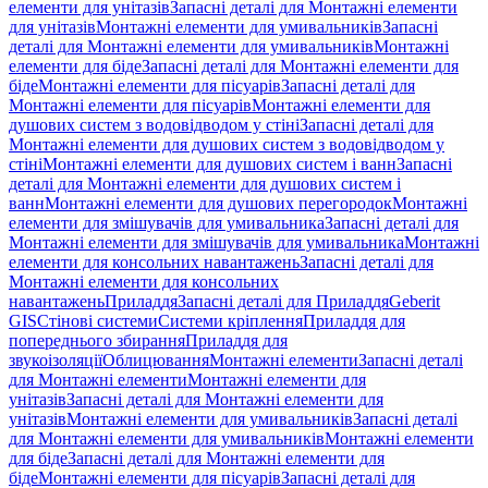
елементи для унітазів
Запасні деталі для Монтажні елементи
для унітазів
Монтажні елементи для умивальників
Запасні
деталі для Монтажні елементи для умивальників
Монтажні
елементи для біде
Запасні деталі для Монтажні елементи для
біде
Монтажні елементи для пісуарів
Запасні деталі для
Монтажні елементи для пісуарів
Монтажні елементи для
душових систем з водовідводом у стіні
Запасні деталі для
Монтажні елементи для душових систем з водовідводом у
стіні
Монтажні елементи для душових систем і ванн
Запасні
деталі для Монтажні елементи для душових систем і
ванн
Монтажні елементи для душових перегородок
Монтажні
елементи для змішувачів для умивальника
Запасні деталі для
Монтажні елементи для змішувачів для умивальника
Монтажні
елементи для консольних навантажень
Запасні деталі для
Монтажні елементи для консольних
навантажень
Приладдя
Запасні деталі для Приладдя
Geberit
GIS
Стінові системи
Системи кріплення
Приладдя для
попереднього збирання
Приладдя для
звукоізоляції
Облицювання
Монтажні елементи
Запасні деталі
для Монтажні елементи
Монтажні елементи для
унітазів
Запасні деталі для Монтажні елементи для
унітазів
Монтажні елементи для умивальників
Запасні деталі
для Монтажні елементи для умивальників
Монтажні елементи
для біде
Запасні деталі для Монтажні елементи для
біде
Монтажні елементи для пісуарів
Запасні деталі для