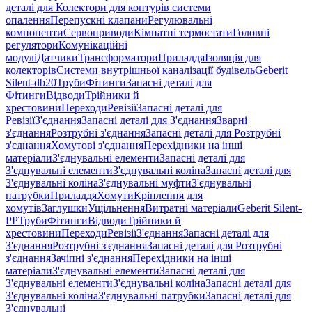
деталі для Колектори для контурів системи
опалення
Перепускні клапани
Регулювальні
компоненти
Сервоприводи
Кімнатні термостати
Головні
регулятори
Комунікаційні
модулі
Датчики
Трансформатори
Приладдя
Ізоляція для
колекторів
Системи внутрішньої каналізації будівель
Geberit
Silent-db20
Труби
Фітинги
Запасні деталі для
Фітинги
Відводи
Трійники й
хрестовини
Переходи
Ревізії
Запасні деталі для
Ревізії
З'єднання
Запасні деталі для З'єднання
Зварні
з'єднання
Розтрубні з'єднання
Запасні деталі для Розтрубні
з'єднання
Хомутові з'єднання
Перехідники на інші
матеріали
З'єднувальні елементи
Запасні деталі для
З'єднувальні елементи
З'єднувальні коліна
Запасні деталі для
З'єднувальні коліна
З'єднувальні муфти
З'єднувальні
патрубки
Приладдя
Хомути
Кріплення для
хомутів
Заглушки
Ущільнення
Витратні матеріали
Geberit Silent-
PP
Труби
Фітинги
Відводи
Трійники й
хрестовини
Переходи
Ревізії
З'єднання
Запасні деталі для
З'єднання
Розтрубні з'єднання
Запасні деталі для Розтрубні
з'єднання
Зачіпні з'єднання
Перехідники на інші
матеріали
З'єднувальні елементи
Запасні деталі для
З'єднувальні елементи
З'єднувальні коліна
Запасні деталі для
З'єднувальні коліна
З'єднувальні патрубки
Запасні деталі для
З'єднувальні