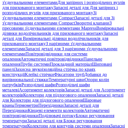
з'єднувальними елементами
Для запірних і розподільчих вузлів
для прихованого монтажу
Запасні деталі для Для запірних і
розподільчих вузлів для прихованого монтажу
Зі
з'єднувальними елементами Compact
Запасні деталі для Зі
з'єднувальними елементами Compact
Зворотні клапани
З
пресовими з'єднувальними елементами Mapress
Вимірювальні
ділянки водолічильників для прихованого монтажу
Запасні
деталі для Вимірювальні ділянки водолічильників для
прихованого монтажу
З нарізними з'єднувальними
елементами
Запасні деталі для З нарізними з'єднувальними
елементами
Повітровідвідники для системи
опалення
Автоматичні повітровідвідники
Панельне
опалення
Труби системи
Прокладний матеріал
Шиповані
панелі
Захисна звукоізоляційна стрічка по краях
конструкції
Клейкі стрічки
Фіксатори труб
Добавки до
вирівнювальної стяжки
Температурні шви
Опори колін
патрубків
Розподільчі шафи
Розподільчі шафи
металеві
Асортимент колекторів
Запасні деталі для Асортимент
колекторів
Колектори для підлогового опалення
Запасні деталі
для Колектори для підлогового опалення
Шаровые
краны
Термометри
Перехідники
Запасні деталі для
Перехідники
Кінцеві елементи колекторів
Автоматичні
повітровідвідники
Поділювачі потоку
Блоки регулювання
температури
Запасні деталі для Блоки регулювання
температури
Колектори для контурів системи опалення
Запасні