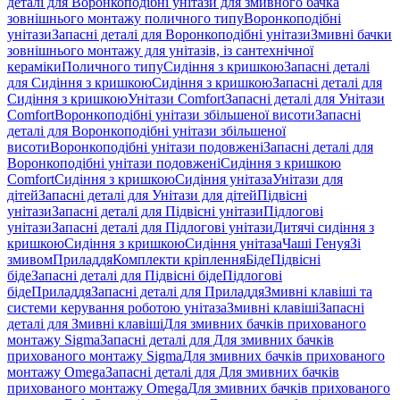
деталі для Воронкоподібні унітази для змивного бачка
зовнішнього монтажу поличного типу
Воронкоподібні
унітази
Запасні деталі для Воронкоподібні унітази
Змивні бачки
зовнішнього монтажу для унітазів, із сантехнічної
кераміки
Поличного типу
Сидіння з кришкою
Запасні деталі
для Сидіння з кришкою
Сидіння з кришкою
Запасні деталі для
Сидіння з кришкою
Унітази Comfort
Запасні деталі для Унітази
Comfort
Воронкоподібні унітази збільшеної висоти
Запасні
деталі для Воронкоподібні унітази збільшеної
висоти
Воронкоподібні унітази подовжені
Запасні деталі для
Воронкоподібні унітази подовжені
Сидіння з кришкою
Comfort
Сидіння з кришкою
Сидіння унітаза
Унітази для
дітей
Запасні деталі для Унітази для дітей
Підвісні
унітази
Запасні деталі для Підвісні унітази
Підлогові
унітази
Запасні деталі для Підлогові унітази
Дитячі сидіння з
кришкою
Сидіння з кришкою
Сидіння унітаза
Чаші Генуя
Зі
змивом
Приладдя
Комплекти кріплення
Біде
Підвісні
біде
Запасні деталі для Підвісні біде
Підлогові
біде
Приладдя
Запасні деталі для Приладдя
Змивні клавіші та
системи керування роботою унітаза
Змивні клавіші
Запасні
деталі для Змивні клавіші
Для змивних бачків прихованого
монтажу Sigma
Запасні деталі для Для змивних бачків
прихованого монтажу Sigma
Для змивних бачків прихованого
монтажу Omega
Запасні деталі для Для змивних бачків
прихованого монтажу Omega
Для змивних бачків прихованого