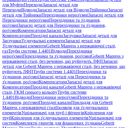
для Муфти
Переходи
Запасні деталі для
Переходи
Відводи
Запасні деталі для Відводи
Трійники
Запасні
деталі для Трійники
Перехідники нероз'ємні
Запасні деталі для
Перехідники нероз'ємні
Перехідники та з'єднання,
роз'ємні
Запасні деталі для Перехідники та з'єднання,
роз'ємні
Компенсатори
Запасні деталі для
Компенсатори
Прохідні канали
Заглушки
Запасні деталі для
Заглушки
З'єднувальні елементи
Запасні деталі для
З'єднувальні елементи
Geberit Mapress з нержавіючої сталі,
газ
Труби системи 1.4401
Відводи
Перехідники
нероз'ємні
Перехідники та з'єднання, роз'ємні
Geberit Mapress з
нержавіючої сталі, без речовин, що руйнують ЛФП
Запасні
деталі для Geberit Mapress з нержавіючої сталі, без речовин, що
руйнують ЛФП
Труби системи 1.4401
Перехідники та
з'єднання, роз'ємні
Запасні деталі для Перехідники та
з'єднання, роз'ємні
Компенсатори
Запасні деталі для
Компенсатори
Прохідні канали
Geberit Mapress з нержавіючої
сталі, FKM синього кольору
Труби системи
1.4401
Відводи
Перехідники нероз'ємні
Перехідники та
з'єднання, роз'ємні
Прохідні канали
Приладдя для Geberit
Mapress з нержавіючої сталі
Ізоляція для з'єднувальних
елементів
Ущільнювачі для труб і фітингів
Кріплення для
труб
Кріплення для з'єднувальних елементів
Ущільнювачі для
систем
Комплекти гвинтів для фланцевих з'єднань
Geberit