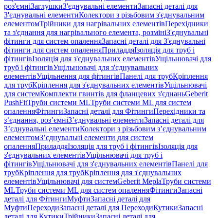
роз'ємні
Заглушки
З'єднувальні елементи
Запасні деталі для
З'єднувальні елементи
Колектори з різьбовим з'єднувальним
елементом
Трійники для нагрівальних елементів
Перехідники
та з'єднання для нагрівального елемента, розміні
З'єднувальні
фітинги для систем опалення
Запасні деталі для З'єднувальні
фітинги для систем опалення
Приладдя
Ізоляція для труб і
фітингів
Ізоляція для з'єднувальних елементів
Ущільнювачі для
труб і фітингів
Ущільнювачі для з'єднувальних
елементів
Ущільнення для фітингів
Панелі для труб
Кріплення
для труб
Кріплення для з'єднувальних елементів
Ущільнювачі
для систем
Комплекти гвинтів для фланцевих з'єднань
Geberit
PushFit
Труби системи ML
Труби системи ML для систем
опалення
Фітинги
Запасні деталі для Фітинги
Перехідники та
з’єднання, роз’ємні
З’єднувальні елементи
Запасні деталі для
З’єднувальні елементи
Колектори з різьбовим з’єднувальним
елементом
З’єднувальні елементи для систем
опалення
Приладдя
Ізоляція для труб і фітингів
Ізоляція для
з'єднувальних елементів
Ущільнювачі для труб і
фітингів
Ущільнювачі для з'єднувальних елементів
Панелі для
труб
Кріплення для труб
Кріплення для з'єднувальних
елементів
Ущільнювачі для систем
Geberit Mepla
Труби системи
ML
Труби системи ML для систем опалення
Фітинги
Запасні
деталі для Фітинги
Муфти
Запасні деталі для
Муфти
Переходи
Запасні деталі для Переходи
Кутики
Запасні
деталі для Кутики
Трійники
Запасні деталі для