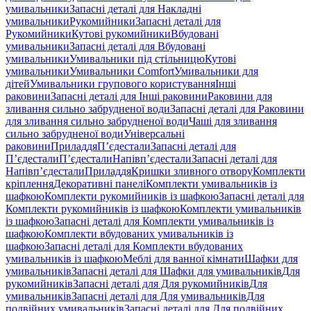
умивальники
Запасні деталі для Накладні
умивальники
Рукомийники
Запасні деталі для
Рукомийники
Кутові рукомийники
Вбудовані
умивальники
Запасні деталі для Вбудовані
умивальники
Умивальники під стільницю
Кутові
умивальники
Умивальники Comfort
Умивальники для
дітей
Умивальники групового користування
Інші
раковини
Запасні деталі для Інші раковини
Раковини для
зливання сильно забрудненої води
Запасні деталі для Раковини
для зливання сильно забрудненої води
Чаші для зливання
сильно забрудненої води
Універсальні
раковини
Приладдя
П’єдестали
Запасні деталі для
П’єдестали
П’єдестали
Напівп’єдестали
Запасні деталі для
Напівп’єдестали
Приладдя
Кришки зливного отвору
Комплекти
кріплення
Декоративні панелі
Комплекти умивальників із
шафкою
Комплекти рукомийників із шафкою
Запасні деталі для
Комплекти рукомийників із шафкою
Комплекти умивальників
із шафкою
Запасні деталі для Комплекти умивальників із
шафкою
Комплекти вбудованих умивальників із
шафкою
Запасні деталі для Комплекти вбудованих
умивальників із шафкою
Меблі для ванної кімнати
Шафки для
умивальників
Запасні деталі для Шафки для умивальників
Для
рукомийників
Запасні деталі для Для рукомийників
Для
умивальників
Запасні деталі для Для умивальників
Для
подвійних умивальників
Запасні деталі для Для подвійних