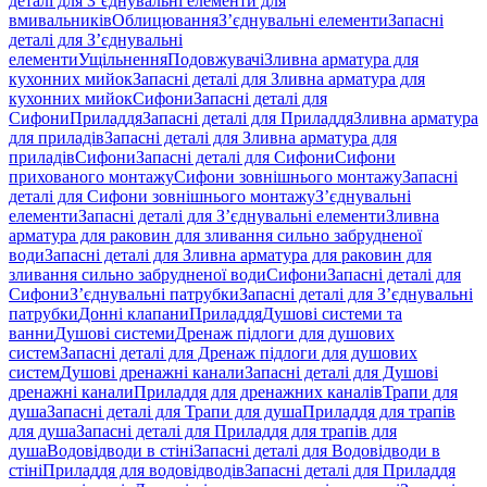
деталі для З’єднувальні елементи для
вмивальників
Облицювання
З’єднувальні елементи
Запасні
деталі для З’єднувальні
елементи
Ущільнення
Подовжувачі
Зливна арматура для
кухонних мийок
Запасні деталі для Зливна арматура для
кухонних мийок
Сифони
Запасні деталі для
Сифони
Приладдя
Запасні деталі для Приладдя
Зливна арматура
для приладів
Запасні деталі для Зливна арматура для
приладів
Сифони
Запасні деталі для Сифони
Сифони
прихованого монтажу
Сифони зовнішнього монтажу
Запасні
деталі для Сифони зовнішнього монтажу
З’єднувальні
елементи
Запасні деталі для З’єднувальні елементи
Зливна
арматура для раковин для зливання сильно забрудненої
води
Запасні деталі для Зливна арматура для раковин для
зливання сильно забрудненої води
Сифони
Запасні деталі для
Сифони
З’єднувальні патрубки
Запасні деталі для З’єднувальні
патрубки
Донні клапани
Приладдя
Душові системи та
ванни
Душові системи
Дренаж підлоги для душових
систем
Запасні деталі для Дренаж підлоги для душових
систем
Душові дренажні канали
Запасні деталі для Душові
дренажні канали
Приладдя для дренажних каналів
Трапи для
душа
Запасні деталі для Трапи для душа
Приладдя для трапів
для душа
Запасні деталі для Приладдя для трапів для
душа
Водовідводи в стіні
Запасні деталі для Водовідводи в
стіні
Приладдя для водовідводів
Запасні деталі для Приладдя