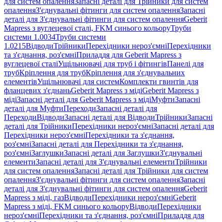
для систем опалення
Запасні деталі для Трійники для систем
опалення
З'єднувальні фітинги для систем опалення
Запасні
деталі для З'єднувальні фітинги для систем опалення
Geberit
Mapress з вуглецевої сталі, FKM синього кольору
Труби
системи 1.0034
Труби системи
1.0215
Відводи
Трійники
Перехідники нероз'ємні
Перехідники
та з'єднання, роз'ємні
Приладдя для Geberit Mapress з
вуглецевої сталі
Ущільнювачі для труб і фітингів
Панелі для
труб
Кріплення для труб
Кріплення для з'єднувальних
елементів
Ущільнювачі для систем
Комплекти гвинтів для
фланцевих з'єднань
Geberit Mapress з міді
Geberit Mapress з
міді
Запасні деталі для Geberit Mapress з міді
Муфти
Запасні
деталі для Муфти
Переходи
Запасні деталі для
Переходи
Відводи
Запасні деталі для Відводи
Трійники
Запасні
деталі для Трійники
Перехідники нероз'ємні
Запасні деталі для
Перехідники нероз'ємні
Перехідники та з'єднання,
роз'ємні
Запасні деталі для Перехідники та з'єднання,
роз'ємні
Заглушки
Запасні деталі для Заглушки
З'єднувальні
елементи
Запасні деталі для З'єднувальні елементи
Трійники
для систем опалення
Запасні деталі для Трійники для систем
опалення
З'єднувальні фітинги для систем опалення
Запасні
деталі для З'єднувальні фітинги для систем опалення
Geberit
Mapress з міді, газ
Відводи
Перехідники нероз'ємні
Geberit
Mapress з міді, FKM синього кольору
Відводи
Перехідники
нероз'ємні
Перехідники та з'єднання, роз'ємні
Приладдя для