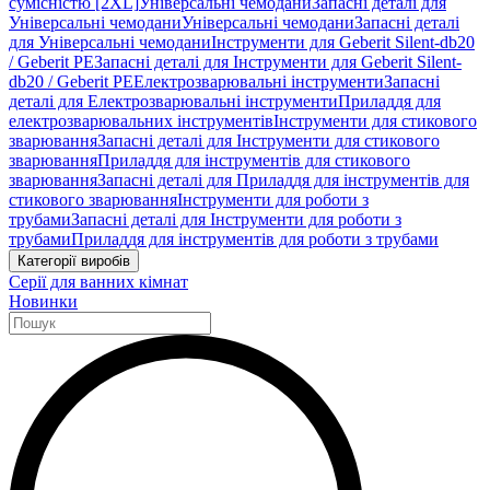
сумісністю [2XL]
Універсальні чемодани
Запасні деталі для
Універсальні чемодани
Універсальні чемодани
Запасні деталі
для Універсальні чемодани
Інструменти для Geberit Silent-db20
/ Geberit PE
Запасні деталі для Інструменти для Geberit Silent-
db20 / Geberit PE
Електрозварювальні інструменти
Запасні
деталі для Електрозварювальні інструменти
Приладдя для
електрозварювальних інструментів
Інструменти для стикового
зварювання
Запасні деталі для Інструменти для стикового
зварювання
Приладдя для інструментів для стикового
зварювання
Запасні деталі для Приладдя для інструментів для
стикового зварювання
Інструменти для роботи з
трубами
Запасні деталі для Інструменти для роботи з
трубами
Приладдя для інструментів для роботи з трубами
Категорії виробів
Серії для ванних кімнат
Новинки