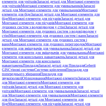
елементи для унітазів
Запасні деталі для Монтажні елементи
для унітазів
Монтажні елементи для умивальників
Запасні
деталі для Монтажні елементи для умивальників
Монтажні
елементи для біде
Запасні деталі для Монтажні елементи для
біде
Монтажні елементи для пісуарів
Запасні деталі для
Монтажні елементи для пісуарів
Монтажні елементи для
душових систем з водовідводом у стіні
Запасні деталі для
Монтажні елементи для душових систем з водовідводом у
стіні
Монтажні елементи для душових систем і ванн
Запасні
деталі для Монтажні елементи для душових систем і
ванн
Монтажні елементи для душових перегородок
Монтажні
елементи для змішувачів для умивальника
Запасні деталі для
Монтажні елементи для змішувачів для умивальника
Монтажні
елементи для консольних навантажень
Запасні деталі для
Монтажні елементи для консольних
навантажень
Приладдя
Запасні деталі для Приладдя
Geberit
GIS
Стінові системи
Системи кріплення
Приладдя для
попереднього збирання
Приладдя для
звукоізоляції
Облицювання
Монтажні елементи
Запасні деталі
для Монтажні елементи
Монтажні елементи для
унітазів
Запасні деталі для Монтажні елементи для
унітазів
Монтажні елементи для умивальників
Запасні деталі
для Монтажні елементи для умивальників
Монтажні елементи
для біде
Запасні деталі для Монтажні елементи для
біде
Монтажні елементи для пісуарів
Запасні деталі для