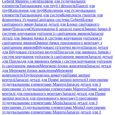
Geberit Mapress з міді
Ізоляція для з'єднувальних
елементів
Ущільнювачі для труб і фітингів
Панелі для
труб
Кріплення для труб
Кріплення для з'єднувальних
елементів
Ущільнювачі для систем
Комплекти гвинтів для
фланцевих з'єднань
Санітарна система Geberit
Блоки
санітарного змиву
Запасні деталі для Блоки санітарного
змиву
Приладдя
Облицювання й захисні панелі
Змивні бачки й
системи керування унітазом із санітарним змивом
Запасні
деталі для Змивні бачки й системи керування унітазом із
санітарним змивом
Змивні бачки прихованого монтажу з
санітарним змивом
Вбудовані гігієнічні модулі
Запасні деталі
для Вбудовані гігієнічні модулі
Приладдя для змивних бачків і
систем керування унітазом із санітарним змивом
Запасні деталі
для Приладдя для змивних бачків і систем керування унітазом
із санітарним змивом
Мережеві блоки живлення
Запасні деталі
для Мережеві блоки живлення
Мережеві
компоненти
Трубопровідна арматура
Прямі запірні
вентилі
Запасні деталі для Прямі запірні вентилі
З пресовими
з'єднувальними елементами Mapress
Запасні деталі для З
пресовими з'єднувальними елементами Mapress
Прямі запірні
вентилі для прихованого монтажу
Запасні деталі для Прямі
запірні вентилі для прихованого монтажу
З пресовими
з'єднувальними елементами Mepla
Запасні деталі для З
пресовими з'єднувальними елементами Mepla
З пресовими
з'єднувальними елементами Mapress
Запасні деталі для З