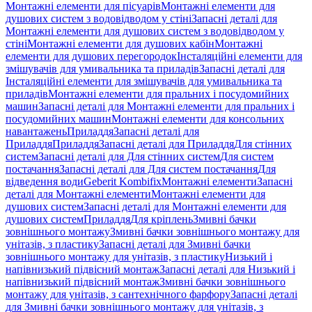
Монтажні елементи для пісуарів
Монтажні елементи для
душових систем з водовідводом у стіні
Запасні деталі для
Монтажні елементи для душових систем з водовідводом у
стіні
Монтажні елементи для душових кабін
Монтажні
елементи для душових перегородок
Інсталяційні елементи для
змішувачів для умивальника та приладів
Запасні деталі для
Інсталяційні елементи для змішувачів для умивальника та
приладів
Монтажні елементи для пральних і посудомийних
машин
Запасні деталі для Монтажні елементи для пральних і
посудомийних машин
Монтажні елементи для консольних
навантажень
Приладдя
Запасні деталі для
Приладдя
Приладдя
Запасні деталі для Приладдя
Для стінних
систем
Запасні деталі для Для стінних систем
Для систем
постачання
Запасні деталі для Для систем постачання
Для
відведення води
Geberit Kombifix
Монтажні елементи
Запасні
деталі для Монтажні елементи
Монтажні елементи для
душових систем
Запасні деталі для Монтажні елементи для
душових систем
Приладдя
Для кріплень
Змивні бачки
зовнішнього монтажу
Змивні бачки зовнішнього монтажу для
унітазів, з пластику
Запасні деталі для Змивні бачки
зовнішнього монтажу для унітазів, з пластику
Низький і
напівнизький підвісний монтаж
Запасні деталі для Низький і
напівнизький підвісний монтаж
Змивні бачки зовнішнього
монтажу для унітазів, з сантехнічного фарфору
Запасні деталі
для Змивні бачки зовнішнього монтажу для унітазів, з