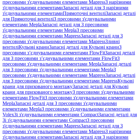
пресовими з'єднувальними елементами Mapress
З нарізними
з'єднувальними елементами
Запасні деталі для З нарізними
з'єднувальними елементами
Прямоточні вентилі
Запасні деталі
для Прямоточні вентилі
З пресовими з'єднувальними
елементами Mepla
Запасні деталі для З пресовими
з'єднувальними елементами Mepla
З пресовими
з'єднувальними елементами Mapress
Запасні деталі для З
пресовими з'єднувальними елементами Mapress
Зливні
вентилі
Кульові крани
Запасні деталі для Кульові крани
З
пресовими з’єднувальними елементами FlowFit
Запасні деталі
для З пресовими з’єднувальними елементами FlowFit
З
пресовими з'єднувальними елементами Mepla
Запасні деталі
для З пресовими з'єднувальними елементами Mepla
З
пресовими з'єднувальними елементами Mapress
Запасні деталі
для З пресовими з'єднувальними елементами Mapress
Кульові
крани для прихованого монтажу
Запасні деталі для Кульові
крани для прихованого монтажу
З пресовими з'єднувальними
елементами FlowFit
З пресовими з'єднувальними елементами
Mepla
Запасні деталі для З пресовими з'єднувальними
елементами Mepla
З пресовими з'єднувальними елементами
Volex
Зі з'єднувальними елементами Compact
Запасні деталі для
Зі з'єднувальними елементами Compact
З пресовими
з'єднувальними елементами Mapress
Запасні деталі для З
пресовими з'єднувальними елементами Mapress
З нарізними
з'єднувальними елементами
Запасні деталі для З нарізними