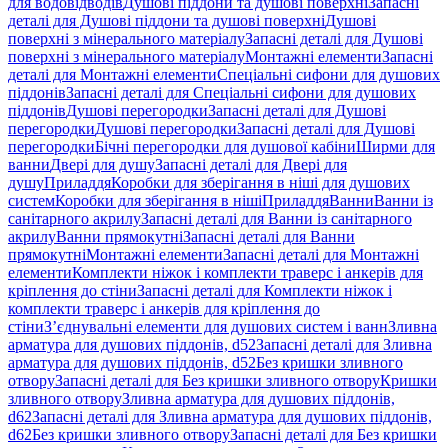
для водовідводів
Душові піддони та душові поверхні
Запасні
деталі для Душові піддони та душові поверхні
Душові
поверхні з мінерального матеріалу
Запасні деталі для Душові
поверхні з мінерального матеріалу
Монтажні елементи
Запасні
деталі для Монтажні елементи
Спеціальні сифони для душових
піддонів
Запасні деталі для Спеціальні сифони для душових
піддонів
Душові перегородки
Запасні деталі для Душові
перегородки
Душові перегородки
Запасні деталі для Душові
перегородки
Бічні перегородки для душової кабіни
Ширми для
ванни
Двері для душу
Запасні деталі для Двері для
душу
Приладдя
Коробки для зберігання в ніші для душових
систем
Коробки для зберігання в ніші
Приладдя
Ванни
Ванни із
санітарного акрилу
Запасні деталі для Ванни із санітарного
акрилу
Ванни прямокутні
Запасні деталі для Ванни
прямокутні
Монтажні елементи
Запасні деталі для Монтажні
елементи
Комплекти ніжок і комплекти траверс і анкерів для
кріплення до стіни
Запасні деталі для Комплекти ніжок і
комплекти траверс і анкерів для кріплення до
стіни
З’єднувальні елементи для душових систем і ванн
Зливна
арматура для душових піддонів, d52
Запасні деталі для Зливна
арматура для душових піддонів, d52
Без кришки зливного
отвору
Запасні деталі для Без кришки зливного отвору
Кришки
зливного отвору
Зливна арматура для душових піддонів,
d62
Запасні деталі для Зливна арматура для душових піддонів,
d62
Без кришки зливного отвору
Запасні деталі для Без кришки