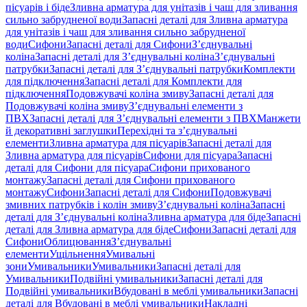
пісуарів і біде
Зливна арматура для унітазів і чаш для зливання
сильно забрудненої води
Запасні деталі для Зливна арматура
для унітазів і чаш для зливання сильно забрудненої
води
Сифони
Запасні деталі для Сифони
З’єднувальні
коліна
Запасні деталі для З’єднувальні коліна
З’єднувальні
патрубки
Запасні деталі для З’єднувальні патрубки
Комплекти
для підключення
Запасні деталі для Комплекти для
підключення
Подовжувачі коліна змиву
Запасні деталі для
Подовжувачі коліна змиву
З’єднувальні елементи з
ПВХ
Запасні деталі для З’єднувальні елементи з ПВХ
Манжети
й декоративні заглушки
Перехідні та з’єднувальні
елементи
Зливна арматура для пісуарів
Запасні деталі для
Зливна арматура для пісуарів
Сифони для пісуара
Запасні
деталі для Сифони для пісуара
Сифони прихованого
монтажу
Запасні деталі для Сифони прихованого
монтажу
Сифони
Запасні деталі для Сифони
Подовжувачі
змивних патрубків і колін змиву
З’єднувальні коліна
Запасні
деталі для З’єднувальні коліна
Зливна арматура для біде
Запасні
деталі для Зливна арматура для біде
Сифони
Запасні деталі для
Сифони
Облицювання
З’єднувальні
елементи
Ущільнення
Умивальні
зони
Умивальники
Умивальники
Запасні деталі для
Умивальники
Подвійні умивальники
Запасні деталі для
Подвійні умивальники
Вбудовані в меблі умивальники
Запасні
деталі для Вбудовані в меблі умивальники
Накладні