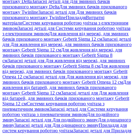
монтажу Delta
Запасні деталі для Для змивних бачків
прихованого монтажу Delta
Для змивних бачків прихованого
монтажу Twinline
Запасні деталі для Для змивних бачків
прихованого монтажу Twinline
Приладдя
Витратні
матеріали
Системи керування роботою унітаза з електронним
змивом
Запасні деталі для Системи керування роботою унітаза
з електронним змивом
Для живлення від мережі, для змивних
бачків прихованого монтажу Geberit Sigma 12 см
Запасні деталі
для Для живлення від мережі, для змивних бачків прихованого
монтажу Geberit Sigma 12 см
Для живлення від мережі, для
змивних бачків прихованого монтажу Geberit Sigma 8
см
Запасні деталі для Для живлення від мережі, для змивних
бачків прихованого монтажу Geberit Sigma 8 см
Для живлення
від мережі, для змивних бачків прихованого монтажу Geberit
Omega 12 см
Запасні деталі для Для живлення від мережі, для
змивних бачків прихованого монтажу Geberit Omega 12 см
Для
живлення від батарей, для змивних бачків прихованого
монтажу Geberit Sigma 12 см
Запасні деталі для Для живлення
від батарей, для змивних бачків прихованого монтажу Geberit
Sigma 12 см
Системи керування роботою унітаза з
пневматичним змивом
Запасні деталі для Системи керування
роботою унітаза з пневматичним змивом
Для подвійного
змиву
Запасні деталі для Для подвійного змиву
Для одинарного
змиву
Запасні деталі для Для одинарного змиву
Приладдя для
систем керування роботою унітаза
Запасні деталі для Приладдя