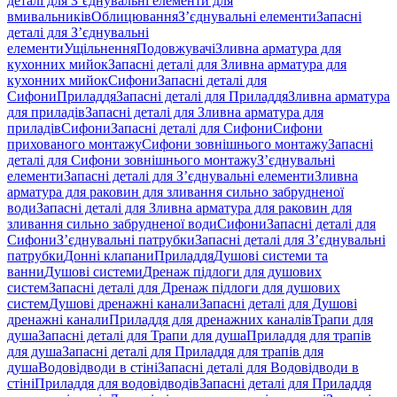
деталі для З’єднувальні елементи для
вмивальників
Облицювання
З’єднувальні елементи
Запасні
деталі для З’єднувальні
елементи
Ущільнення
Подовжувачі
Зливна арматура для
кухонних мийок
Запасні деталі для Зливна арматура для
кухонних мийок
Сифони
Запасні деталі для
Сифони
Приладдя
Запасні деталі для Приладдя
Зливна арматура
для приладів
Запасні деталі для Зливна арматура для
приладів
Сифони
Запасні деталі для Сифони
Сифони
прихованого монтажу
Сифони зовнішнього монтажу
Запасні
деталі для Сифони зовнішнього монтажу
З’єднувальні
елементи
Запасні деталі для З’єднувальні елементи
Зливна
арматура для раковин для зливання сильно забрудненої
води
Запасні деталі для Зливна арматура для раковин для
зливання сильно забрудненої води
Сифони
Запасні деталі для
Сифони
З’єднувальні патрубки
Запасні деталі для З’єднувальні
патрубки
Донні клапани
Приладдя
Душові системи та
ванни
Душові системи
Дренаж підлоги для душових
систем
Запасні деталі для Дренаж підлоги для душових
систем
Душові дренажні канали
Запасні деталі для Душові
дренажні канали
Приладдя для дренажних каналів
Трапи для
душа
Запасні деталі для Трапи для душа
Приладдя для трапів
для душа
Запасні деталі для Приладдя для трапів для
душа
Водовідводи в стіні
Запасні деталі для Водовідводи в
стіні
Приладдя для водовідводів
Запасні деталі для Приладдя