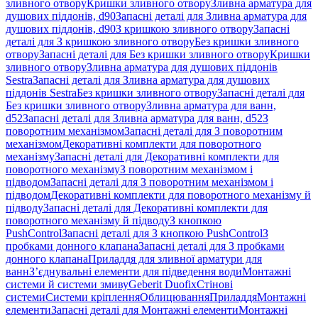
зливного отвору
Кришки зливного отвору
Зливна арматура для
душових піддонів, d90
Запасні деталі для Зливна арматура для
душових піддонів, d90
З кришкою зливного отвору
Запасні
деталі для З кришкою зливного отвору
Без кришки зливного
отвору
Запасні деталі для Без кришки зливного отвору
Кришки
зливного отвору
Зливна арматура для душових піддонів
Sestra
Запасні деталі для Зливна арматура для душових
піддонів Sestra
Без кришки зливного отвору
Запасні деталі для
Без кришки зливного отвору
Зливна арматура для ванн,
d52
Запасні деталі для Зливна арматура для ванн, d52
З
поворотним механізмом
Запасні деталі для З поворотним
механізмом
Декоративні комплекти для поворотного
механізму
Запасні деталі для Декоративні комплекти для
поворотного механізму
З поворотним механізмом і
підводом
Запасні деталі для З поворотним механізмом і
підводом
Декоративні комплекти для поворотного механізму й
підводу
Запасні деталі для Декоративні комплекти для
поворотного механізму й підводу
З кнопкою
PushControl
Запасні деталі для З кнопкою PushControl
З
пробками донного клапана
Запасні деталі для З пробками
донного клапана
Приладдя для зливної арматури для
ванн
З’єднувальні елементи для підведення води
Монтажні
системи й системи змиву
Geberit Duofix
Стінові
системи
Системи кріплення
Облицювання
Приладдя
Монтажні
елементи
Запасні деталі для Монтажні елементи
Монтажні