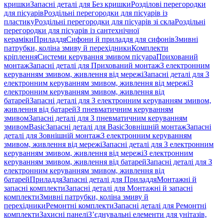
кришки
Запасні деталі для Без кришки
Розділові перегородки
для пісуарів
Роздільні перегородки для пісуарів із
пластику
Роздільні перегородки для пісуарів зі скла
Роздільні
перегородки для пісуарів із сантехнічної
кераміки
Приладдя
Сифони й приладдя для сифонів
Змивні
патрубки, коліна змиву й перехідники
Комплекти
кріплення
Системи керування змивом пісуара
Прихований
монтаж
Запасні деталі для Прихований монтаж
З електронним
керуванням змивом, живлення від мережі
Запасні деталі для З
електронним керуванням змивом, живлення від мережі
З
електронним керуванням змивом, живлення від
батарей
Запасні деталі для З електронним керуванням змивом,
живлення від батарей
З пневматичним керуванням
змивом
Запасні деталі для З пневматичним керуванням
змивом
Basic
Запасні деталі для Basic
Зовнішній монтаж
Запасні
деталі для Зовнішній монтаж
З електронним керуванням
змивом, живлення від мережі
Запасні деталі для З електронним
керуванням змивом, живлення від мережі
З електронним
керуванням змивом, живлення від батарей
Запасні деталі для З
електронним керуванням змивом, живлення від
батарей
Приладдя
Запасні деталі для Приладдя
Монтажні й
запасні комплекти
Запасні деталі для Монтажні й запасні
комплекти
Змивні патрубки, коліна змиву й
перехідники
Ремонтні комплекти
Запасні деталі для Ремонтні
комплекти
Захисні панелі
З’єднувальні елементи для унітазів,