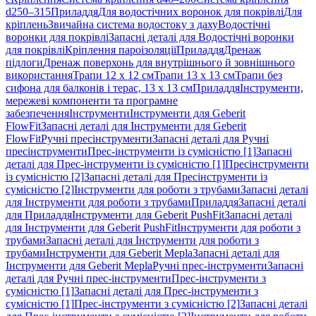
d250–315
Приладдя
Для водостічних воронок для покрівлі
Для
кріплень
Звичайна система водостоку з даху
Водостічні
воронки для покрівлі
Запасні деталі для Водостічні воронки
для покрівлі
Кріплення пароізоляції
Приладдя
Дренаж
підлоги
Дренаж поверхонь для внутрішнього й зовнішнього
використання
Трапи 12 x 12 см
Трапи 13 x 13 см
Трапи без
сифона для балконів і терас, 13 x 13 см
Приладдя
Інструменти,
мережеві компоненти та програмне
забезпечення
Інструменти
Інструменти для Geberit
FlowFit
Запасні деталі для Інструменти для Geberit
FlowFit
Ручні пресінструменти
Запасні деталі для Ручні
пресінструменти
Прес-інструменти із сумісністю [1]
Запасні
деталі для Прес-інструменти із сумісністю [1]
Пресінструменти
із сумісністю [2]
Запасні деталі для Пресінструменти із
сумісністю [2]
Інструменти для роботи з трубами
Запасні деталі
для Інструменти для роботи з трубами
Приладдя
Запасні деталі
для Приладдя
Інструменти для Geberit PushFit
Запасні деталі
для Інструменти для Geberit PushFit
Інструменти для роботи з
трубами
Запасні деталі для Інструменти для роботи з
трубами
Інструменти для Geberit Mepla
Запасні деталі для
Інструменти для Geberit Mepla
Ручні прес-інструменти
Запасні
деталі для Ручні прес-інструменти
Прес-інструменти з
сумісністю [1]
Запасні деталі для Прес-інструменти з
сумісністю [1]
Прес-інструменти з сумісністю [2]
Запасні деталі