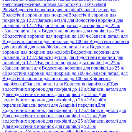
енергозбереження
Система водостоку з даху Geberit
Pluvia
Водостічні воронки для покрівлі
Запасні деталі для
Водостічні воронки для покрівлі
Водостічні воронки для
покрівлі до 12 л/с
Запасні деталі для Водостічні воронки для
покрівлі до 12 л/с
Водостічні воронки для покрівлі до 25 л/
с
Запасні деталі для Водостічні воронки для покрівлі до 25 л/
с
Водостічні воронки для покрівлі до 100 л/с
Запасні деталі для
Водостічні воронки для покрівлі до 100 л/с
Водостічні воронки
для покрівлі для жолобів
Запасні деталі для Водостічні
воронки для покрівлі для жолобів
Водостічні воронки для
покрівлі до 12 л/с
Запасні деталі для Водостічні воронки для
покрівлі до 12 л/с
Водостічні воронки для покрівлі до 25 л/
с
Запасні деталі для Водостічні воронки для покрівлі до 25 л/
с
Водостічні воронки для покрівлі до 100 л/с
Запасні деталі для
Водостічні воронки для покрівлі до 100 л/с
Кріплення
пароізоляції
Запасні деталі для Кріплення пароізоляції
Для
водостічних воронок для покрівлі до 12 л/с
Запасні деталі для
Для водостічних воронок для покрівлі до 12 л/с
Для
водостічних воронок для покрівлі до 25 л/с
Аварійні
переливи
Запасні деталі для Аварійні переливи
Для
водостічних воронок для покрівлі до 12 л/с
Запасні деталі для
Для водостічних воронок для покрівлі до 12 л/с
Для
водостічних воронок для покрівлі до 25 л/с
Запасні деталі для
Для водостічних воронок для покрівлі до 25 л/
с
Кріплення
Система кріплення d40–200
Система кріплення