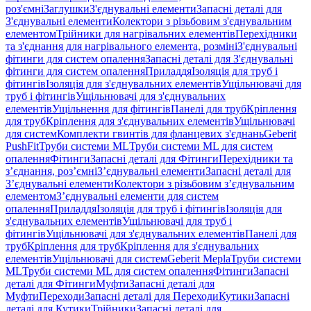
роз'ємні
Заглушки
З'єднувальні елементи
Запасні деталі для
З'єднувальні елементи
Колектори з різьбовим з'єднувальним
елементом
Трійники для нагрівальних елементів
Перехідники
та з'єднання для нагрівального елемента, розміні
З'єднувальні
фітинги для систем опалення
Запасні деталі для З'єднувальні
фітинги для систем опалення
Приладдя
Ізоляція для труб і
фітингів
Ізоляція для з'єднувальних елементів
Ущільнювачі для
труб і фітингів
Ущільнювачі для з'єднувальних
елементів
Ущільнення для фітингів
Панелі для труб
Кріплення
для труб
Кріплення для з'єднувальних елементів
Ущільнювачі
для систем
Комплекти гвинтів для фланцевих з'єднань
Geberit
PushFit
Труби системи ML
Труби системи ML для систем
опалення
Фітинги
Запасні деталі для Фітинги
Перехідники та
з’єднання, роз’ємні
З’єднувальні елементи
Запасні деталі для
З’єднувальні елементи
Колектори з різьбовим з’єднувальним
елементом
З’єднувальні елементи для систем
опалення
Приладдя
Ізоляція для труб і фітингів
Ізоляція для
з'єднувальних елементів
Ущільнювачі для труб і
фітингів
Ущільнювачі для з'єднувальних елементів
Панелі для
труб
Кріплення для труб
Кріплення для з'єднувальних
елементів
Ущільнювачі для систем
Geberit Mepla
Труби системи
ML
Труби системи ML для систем опалення
Фітинги
Запасні
деталі для Фітинги
Муфти
Запасні деталі для
Муфти
Переходи
Запасні деталі для Переходи
Кутики
Запасні
деталі для Кутики
Трійники
Запасні деталі для