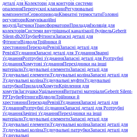
деталі для Колектори для контурів системи
опалення
Перепускні клапани
Регулювальні
компоненти
Сервоприводи
Кімнатні термостати
Головні
регулятори
Комунікаційні
модулі
Датчики
Трансформатори
Приладдя
Ізоляція для
колекторів
Системи внутрішньої каналізації будівель
Geberit
Silent-db20
Труби
Фітинги
Запасні деталі для
Фітинги
Відводи
Трійники й
хрестовини
Переходи
Ревізії
Запасні деталі для
Ревізії
З'єднання
Запасні деталі для З'єднання
Зварні
з'єднання
Розтрубні з'єднання
Запасні деталі для Розтрубні
з'єднання
Хомутові з'єднання
Перехідники на інші
матеріали
З'єднувальні елементи
Запасні деталі для
З'єднувальні елементи
З'єднувальні коліна
Запасні деталі для
З'єднувальні коліна
З'єднувальні муфти
З'єднувальні
патрубки
Приладдя
Хомути
Кріплення для
хомутів
Заглушки
Ущільнення
Витратні матеріали
Geberit Silent-
PP
Труби
Фітинги
Відводи
Трійники й
хрестовини
Переходи
Ревізії
З'єднання
Запасні деталі для
З'єднання
Розтрубні з'єднання
Запасні деталі для Розтрубні
з'єднання
Зачіпні з'єднання
Перехідники на інші
матеріали
З'єднувальні елементи
Запасні деталі для
З'єднувальні елементи
З'єднувальні коліна
Запасні деталі для
З'єднувальні коліна
З'єднувальні патрубки
Запасні деталі для
З'єднувальні