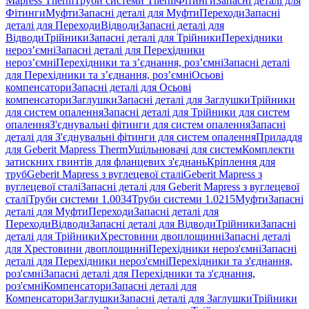
Mapress Therm
Труби системи Therm
Фітинги
Запасні деталі для
Фітинги
Муфти
Запасні деталі для Муфти
Переходи
Запасні
деталі для Переходи
Відводи
Запасні деталі для
Відводи
Трійники
Запасні деталі для Трійники
Перехідники
нероз’ємні
Запасні деталі для Перехідники
нероз’ємні
Перехідники та з’єднання, роз’ємні
Запасні деталі
для Перехідники та з’єднання, роз’ємні
Осьові
компенсатори
Запасні деталі для Осьові
компенсатори
Заглушки
Запасні деталі для Заглушки
Трійники
для систем опалення
Запасні деталі для Трійники для систем
опалення
З'єднувальні фітинги для систем опалення
Запасні
деталі для З'єднувальні фітинги для систем опалення
Приладдя
для Geberit Mapress Therm
Ущільнювачі для систем
Комплекти
затискних гвинтів для фланцевих з'єднань
Кріплення для
труб
Geberit Mapress з вуглецевої сталі
Geberit Mapress з
вуглецевої сталі
Запасні деталі для Geberit Mapress з вуглецевої
сталі
Труби системи 1.0034
Труби системи 1.0215
Муфти
Запасні
деталі для Муфти
Переходи
Запасні деталі для
Переходи
Відводи
Запасні деталі для Відводи
Трійники
Запасні
деталі для Трійники
Хрестовини двоплощинні
Запасні деталі
для Хрестовини двоплощинні
Перехідники нероз'ємні
Запасні
деталі для Перехідники нероз'ємні
Перехідники та з'єднання,
роз'ємні
Запасні деталі для Перехідники та з'єднання,
роз'ємні
Компенсатори
Запасні деталі для
Компенсатори
Заглушки
Запасні деталі для Заглушки
Трійники