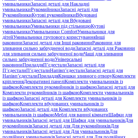
умивальники
Запасні деталі для Накладні
умивальники
Рукомийники
Запасні деталі для
Рукомийники
Кутові рукомийники
Вбудовані
умивальники
Запасні деталі для Вбудовані
умивальники
Умивальники під стільницю
Кутові
умивальники
Умивальники Comfort
Умивальники для
дітей
Умивальники групового користування
Інші
раковини
Запасні деталі для Інші раковини
Раковини для
зливання сильно забрудненої води
Запасні деталі для Раковини
для зливання сильно забрудненої води
Чаші для зливання
сильно забрудненої води
Універсальні
раковини
Приладдя
П’єдестали
Запасні деталі для
П’єдестали
П’єдестали
Напівп’єдестали
Запасні деталі для
Напівп’єдестали
Приладдя
Кришки зливного отвору
Комплекти
кріплення
Декоративні панелі
Комплекти умивальників із
шафкою
Комплекти рукомийників із шафкою
Запасні деталі для
Комплекти рукомийників із шафкою
Комплекти умивальників
із шафкою
Запасні деталі для Комплекти умивальників із
шафкою
Комплекти вбудованих умивальників із
шафкою
Запасні деталі для Комплекти вбудованих
умивальників із шафкою
Меблі для ванної кімнати
Шафки для
умивальників
Запасні деталі для Шафки для умивальників
Для
рукомийників
Запасні деталі для Для рукомийників
Для
умивальників
Запасні деталі для Для умивальників
Для
подвійних умивальників
Запасні деталі для Для подвійних