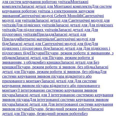
для систем керування роботою унітаза
Монтажні
комплекти
Запасні деталі для Монтажні комплекти
Для систем
керування роботою унітаза з електронним запуском
змивання
Сантехнічні модулі Geberit Monolith
Сантехнічні
модулі для унітазів
Запасні деталі для Сантехнічні модулі для
унітазів
Для підвісних унітазів
Запасні деталі для Для підвісних
унітазів
Для підлогових унітазів
Запасні деталі для Для
підлогових унітазів
Приладдя
Запасні деталі для
Приладдя
Витратні матеріали
Сантехнічні модулі для
біде
Запасні деталі для Сантехнічні модулі для біде
Для
підвісних і підлогових біде
Запасні деталі для Для підвісних і
підлогових біде
Пісуари
Пісуари, режим роботи зі змиванням, з
обідком
Запасні деталі для Пісуари, режим роботи зі
змиванням, з обідком
Без кришки
Запасні деталі для Без
кришки
Пісуари, режим роботи зі змивом, без обідка
Запасні
деталі для Пісуари, режим роботи зі змивом, без обідка
Для
системи керування змивом пісуара відкритого або
прихованого монтажу
Запасні деталі для Для системи
керування змивом пісуара відкритого або прихованого
монтажу
З інтегрованою системою керування змивом
пісуара
Запасні деталі для З інтегрованою системою керування
змивом пісуара
Для інтегрованої системи керування змивом
пісуара
Запасні деталі для Для інтегрованої системи керування
змивом пісуара
Пісуари, безводний режим роботи
Запасні
деталі для Пісуари, безводний режим роботи
Без