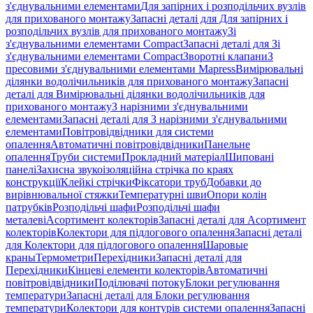
з'єднувальними елементами
Для запірних і розподільчих вузлів
для прихованого монтажу
Запасні деталі для Для запірних і
розподільчих вузлів для прихованого монтажу
Зі
з'єднувальними елементами Compact
Запасні деталі для Зі
з'єднувальними елементами Compact
Зворотні клапани
З
пресовими з'єднувальними елементами Mapress
Вимірювальні
ділянки водолічильників для прихованого монтажу
Запасні
деталі для Вимірювальні ділянки водолічильників для
прихованого монтажу
З нарізними з'єднувальними
елементами
Запасні деталі для З нарізними з'єднувальними
елементами
Повітровідвідники для системи
опалення
Автоматичні повітровідвідники
Панельне
опалення
Труби системи
Прокладний матеріал
Шиповані
панелі
Захисна звукоізоляційна стрічка по краях
конструкції
Клейкі стрічки
Фіксатори труб
Добавки до
вирівнювальної стяжки
Температурні шви
Опори колін
патрубків
Розподільчі шафи
Розподільчі шафи
металеві
Асортимент колекторів
Запасні деталі для Асортимент
колекторів
Колектори для підлогового опалення
Запасні деталі
для Колектори для підлогового опалення
Шаровые
краны
Термометри
Перехідники
Запасні деталі для
Перехідники
Кінцеві елементи колекторів
Автоматичні
повітровідвідники
Поділювачі потоку
Блоки регулювання
температури
Запасні деталі для Блоки регулювання
температури
Колектори для контурів системи опалення
Запасні