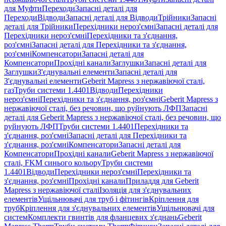
для Муфти
Переходи
Запасні деталі для
Переходи
Відводи
Запасні деталі для Відводи
Трійники
Запасні
деталі для Трійники
Перехідники нероз'ємні
Запасні деталі для
Перехідники нероз'ємні
Перехідники та з'єднання,
роз'ємні
Запасні деталі для Перехідники та з'єднання,
роз'ємні
Компенсатори
Запасні деталі для
Компенсатори
Прохідні канали
Заглушки
Запасні деталі для
Заглушки
З'єднувальні елементи
Запасні деталі для
З'єднувальні елементи
Geberit Mapress з нержавіючої сталі,
газ
Труби системи 1.4401
Відводи
Перехідники
нероз'ємні
Перехідники та з'єднання, роз'ємні
Geberit Mapress з
нержавіючої сталі, без речовин, що руйнують ЛФП
Запасні
деталі для Geberit Mapress з нержавіючої сталі, без речовин, що
руйнують ЛФП
Труби системи 1.4401
Перехідники та
з'єднання, роз'ємні
Запасні деталі для Перехідники та
з'єднання, роз'ємні
Компенсатори
Запасні деталі для
Компенсатори
Прохідні канали
Geberit Mapress з нержавіючої
сталі, FKM синього кольору
Труби системи
1.4401
Відводи
Перехідники нероз'ємні
Перехідники та
з'єднання, роз'ємні
Прохідні канали
Приладдя для Geberit
Mapress з нержавіючої сталі
Ізоляція для з'єднувальних
елементів
Ущільнювачі для труб і фітингів
Кріплення для
труб
Кріплення для з'єднувальних елементів
Ущільнювачі для
систем
Комплекти гвинтів для фланцевих з'єднань
Geberit