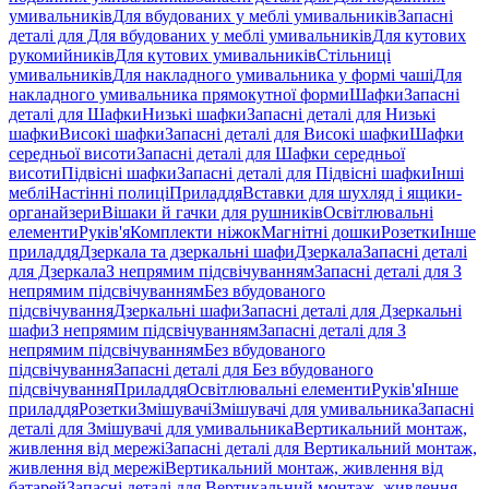
умивальників
Для вбудованих у меблі умивальників
Запасні
деталі для Для вбудованих у меблі умивальників
Для кутових
рукомийників
Для кутових умивальників
Стільниці
умивальників
Для накладного умивальника у формі чаші
Для
накладного умивальника прямокутної форми
Шафки
Запасні
деталі для Шафки
Низькі шафки
Запасні деталі для Низькі
шафки
Високі шафки
Запасні деталі для Високі шафки
Шафки
середньої висоти
Запасні деталі для Шафки середньої
висоти
Підвісні шафки
Запасні деталі для Підвісні шафки
Інші
меблі
Настінні полиці
Приладдя
Вставки для шухляд і ящики-
органайзери
Вішаки й гачки для рушників
Освітлювальні
елементи
Руків'я
Комплекти ніжок
Магнітні дошки
Розетки
Інше
приладдя
Дзеркала та дзеркальні шафи
Дзеркала
Запасні деталі
для Дзеркала
З непрямим підсвічуванням
Запасні деталі для З
непрямим підсвічуванням
Без вбудованого
підсвічування
Дзеркальні шафи
Запасні деталі для Дзеркальні
шафи
З непрямим підсвічуванням
Запасні деталі для З
непрямим підсвічуванням
Без вбудованого
підсвічування
Запасні деталі для Без вбудованого
підсвічування
Приладдя
Освітлювальні елементи
Руків'я
Інше
приладдя
Розетки
Змішувачі
Змішувачі для умивальника
Запасні
деталі для Змішувачі для умивальника
Вертикальний монтаж,
живлення від мережі
Запасні деталі для Вертикальний монтаж,
живлення від мережі
Вертикальний монтаж, живлення від
батарей
Запасні деталі для Вертикальний монтаж, живлення