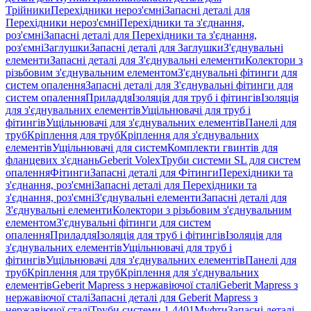
Трійники
Перехідники нероз'ємні
Запасні деталі для
Перехідники нероз'ємні
Перехідники та з'єднання,
роз'ємні
Запасні деталі для Перехідники та з'єднання,
роз'ємні
Заглушки
Запасні деталі для Заглушки
З'єднувальні
елементи
Запасні деталі для З'єднувальні елементи
Колектори з
різьбовим з'єднувальним елементом
З'єднувальні фітинги для
систем опалення
Запасні деталі для З'єднувальні фітинги для
систем опалення
Приладдя
Ізоляція для труб і фітингів
Ізоляція
для з'єднувальних елементів
Ущільнювачі для труб і
фітингів
Ущільнювачі для з'єднувальних елементів
Панелі для
труб
Кріплення для труб
Кріплення для з'єднувальних
елементів
Ущільнювачі для систем
Комплекти гвинтів для
фланцевих з'єднань
Geberit Volex
Труби системи SL для систем
опалення
Фітинги
Запасні деталі для Фітинги
Перехідники та
з'єднання, роз'ємні
Запасні деталі для Перехідники та
з'єднання, роз'ємні
З'єднувальні елементи
Запасні деталі для
З'єднувальні елементи
Колектори з різьбовим з'єднувальним
елементом
З'єднувальні фітинги для систем
опалення
Приладдя
Ізоляція для труб і фітингів
Ізоляція для
з'єднувальних елементів
Ущільнювачі для труб і
фітингів
Ущільнювачі для з'єднувальних елементів
Панелі для
труб
Кріплення для труб
Кріплення для з'єднувальних
елементів
Geberit Mapress з нержавіючої сталі
Geberit Mapress з
нержавіючої сталі
Запасні деталі для Geberit Mapress з
нержавіючої сталі
Труби системи 1.4401
Муфти
Запасні деталі