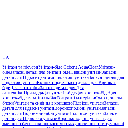
UA
Унітази та пісуари
Унітази-біде Geberit AquaClean
Унітази-
біде
Запасні деталі для Унітази-біде
Підвісні унітази
Запасні
деталі для Підвісні унітази
Підлогові унітази
Запасні деталі для
Підлогові унітази
Кришки-біде
Запасні деталі для Кришки-
біде
Для сантехніки
Запасні деталі для Для
сантехніки
Приладдя
Для унітазів-біде
Для кришок-біде
Для
кришок-біде та унітазів-біде
Витратні матеріали
Функціональні
блоки
Унітази та сидіння з кришкою
Підвісні унітази
Запасні
деталі для Підвісні унітази
Воронкоподібні унітази
Запасні
деталі для Воронкоподібні унітази
Підлогові унітази
Запасні
деталі для Підлогові унітази
Воронкоподібні унітази для
змивного бачка зовнішнього монтажу поличного типу
Запасні