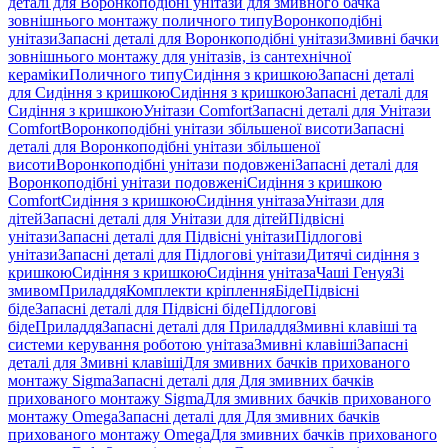
деталі для Воронкоподібні унітази для змивного бачка
зовнішнього монтажу поличного типу
Воронкоподібні
унітази
Запасні деталі для Воронкоподібні унітази
Змивні бачки
зовнішнього монтажу для унітазів, із сантехнічної
кераміки
Поличного типу
Сидіння з кришкою
Запасні деталі
для Сидіння з кришкою
Сидіння з кришкою
Запасні деталі для
Сидіння з кришкою
Унітази Comfort
Запасні деталі для Унітази
Comfort
Воронкоподібні унітази збільшеної висоти
Запасні
деталі для Воронкоподібні унітази збільшеної
висоти
Воронкоподібні унітази подовжені
Запасні деталі для
Воронкоподібні унітази подовжені
Сидіння з кришкою
Comfort
Сидіння з кришкою
Сидіння унітаза
Унітази для
дітей
Запасні деталі для Унітази для дітей
Підвісні
унітази
Запасні деталі для Підвісні унітази
Підлогові
унітази
Запасні деталі для Підлогові унітази
Дитячі сидіння з
кришкою
Сидіння з кришкою
Сидіння унітаза
Чаші Генуя
Зі
змивом
Приладдя
Комплекти кріплення
Біде
Підвісні
біде
Запасні деталі для Підвісні біде
Підлогові
біде
Приладдя
Запасні деталі для Приладдя
Змивні клавіші та
системи керування роботою унітаза
Змивні клавіші
Запасні
деталі для Змивні клавіші
Для змивних бачків прихованого
монтажу Sigma
Запасні деталі для Для змивних бачків
прихованого монтажу Sigma
Для змивних бачків прихованого
монтажу Omega
Запасні деталі для Для змивних бачків
прихованого монтажу Omega
Для змивних бачків прихованого