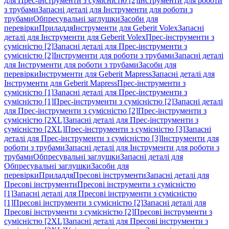
для Прес-інструменти з сумісністю [2]
Інструменти для роботи
з трубами
Запасні деталі для Інструменти для роботи з
трубами
Обпресувальні заглушки
Засоби для
перевірки
Приладдя
Інструменти для Geberit Volex
Запасні
деталі для Інструменти для Geberit Volex
Прес-інструменти з
сумісністю [2]
Запасні деталі для Прес-інструменти з
сумісністю [2]
Інструменти для роботи з трубами
Запасні деталі
для Інструменти для роботи з трубами
Засоби для
перевірки
Інструменти для Geberit Mapress
Запасні деталі для
Інструменти для Geberit Mapress
Прес-інструменти з
сумісністю [1]
Запасні деталі для Прес-інструменти з
сумісністю [1]
Прес-інструменти з сумісністю [2]
Запасні деталі
для Прес-інструменти з сумісністю [2]
Прес-інструменти з
сумісністю [2XL]
Запасні деталі для Прес-інструменти з
сумісністю [2XL]
Прес-інструменти з сумісністю [3]
Запасні
деталі для Прес-інструменти з сумісністю [3]
Інструменти для
роботи з трубами
Запасні деталі для Інструменти для роботи з
трубами
Обпресувальні заглушки
Запасні деталі для
Обпресувальні заглушки
Засоби для
перевірки
Приладдя
Пресові інструменти
Запасні деталі для
Пресові інструменти
Пресові інструменти з сумісністю
[1]
Запасні деталі для Пресові інструменти з сумісністю
[1]
Пресові інструменти з сумісністю [2]
Запасні деталі для
Пресові інструменти з сумісністю [2]
Пресові інструменти з
сумісністю [2XL]
Запасні деталі для Пресові інструменти з