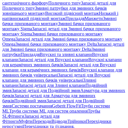
сантехнічного фарфору
Поличного типу
Запасні деталі для
Поличного типу
Змивні патрубки для змивних бачків
зовнішнього монтажу
Високий підвісний монтаж
Низький і
напівнизький підвісний монтаж
Приладдя
Манжети
Змивні
бачки прихованого монтажу
Змивні бачки прихованого
монтажу Sigma
Запасні деталі для Змивні бачки прихованого
монтажу Sigma
Змивні бачки прихованого монтажу
Omega
Запасні деталі для Змивні бачки прихованого монтажу
Omega
Змивні бачки прихованого монтажу Delta
Запасні деталі
для Змивні бачки прихованого монтажу Delta
Змивні
патрубки
Приладдя
Впускні та зливні клапани
Впускні
клапани
Запасні деталі для Впускні клапани
Впускні клапани
для керамічних змивних бачків
Запасні деталі для Впускні
клапани для керамічних змивних бачків
Впускні клапани для
змивних бачків універсальні
Запасні деталі для Впускні
клапани для змивних бачків універсальні
Зливні
клапани
Запасні деталі для Зливні клапани
Подвійний
змив
Запасні деталі для Подвійний змив
Арматура для змивних
бачкiв
Запасні деталі для Арматура для змивних
бачкiв
Подвійний змив
Запасні деталі для Подвійний
змив
Системи постачання
Geberit FlowFit
Труби системи
ML
Труби системи ML для систем опалення
Трубы
SL
Фітинги
Запасні деталі для
Фітинги
Муфти
Переходи
Відводи
Трійники
Перехідники
нероз’ємні
Перехідники та з'єднання,