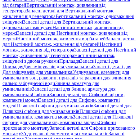
від батарей
Вертикальний монтаж, живлення від
генератора
Запасні деталі для Вертикальний монтаж,
живлення від генератора
Вертикальний монтаж, одноважільні
змішувачі
Запасні деталі для Вертикальний монтаж,
одноважільні змішувачі
Настінний монтаж, живлення від
мережі
Запасні деталі для Настінний монтаж, живлення від
мережі
Настінний монтаж, живлення від батарей
Запасні деталі
для Настінний монтаж, живлення від батарей
Настінний
монтаж, живлення від генератора
Запасні деталі для Настінний
монтаж, живлення від генератора
Настінний монтаж,
змішувачі з двома ручками
Приладдя
Запасні деталі для
Приладдя
Для змішувачів для умивальника
Запасні деталі для
Для змішувачів для умивальника
З’єднувальні елементи для
умивальних зон, раковин, приладів та раковин для зливання
сильно забрудненої води
Зливна арматура для
умивальників
Запасні деталі для Зливна арматура для
умивальників
Сифони
Запасні деталі для Сифони
Сифони,
компактні моделі
Запасні деталі для Сифони, компактні
моделі
Пляшкові сифони для умивальників
Запасні деталі для
Пляшкові сифони для умивальників
Пляшкові сифони для
умивальників, компактна модель
Запасні деталі для Пляшкові
сифони для умивальників, компактна модель
Сифони
прихованого монтажу
Запасні деталі для Сифони прихованого
монтажу
З’єднувальні елементи для вмивальників
Запасні