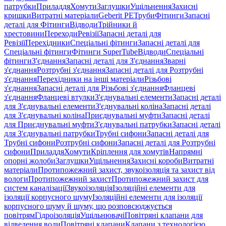
патрубки
Приладдя
Хомути
Заглушки
Ущільнення
Захисні
кришки
Витратні матеріали
Geberit PE
Труби
Фітинги
Запасні
деталі для Фітинги
Відводи
Трійники й
хрестовини
Переходи
Ревізії
Запасні деталі для
Ревізії
Перехідники
Спеціальні фітинги
Запасні деталі для
Спеціальні фітинги
Фітинги SuperTube
Відводи
Спеціальні
фітинги
З'єднання
Запасні деталі для З'єднання
Зварні
з'єднання
Розтрубні з'єднання
Запасні деталі для Розтрубні
з'єднання
Перехідники на інші матеріали
Різьбові
з'єднання
Запасні деталі для Різьбові з'єднання
Фланцеві
з'єднання
Фланцеві втулки
З'єднувальні елементи
Запасні деталі
для З'єднувальні елементи
З'єднувальні коліна
Запасні деталі
для З'єднувальні коліна
Приєднувальні муфти
Запасні деталі
для Приєднувальні муфти
З'єднувальні патрубки
Запасні деталі
для З'єднувальні патрубки
Трубні сифони
Запасні деталі для
Трубні сифони
Розтрубні сифони
Запасні деталі для Розтрубні
сифони
Приладдя
Хомути
Кріплення для хомутів
Напрямні
опорні жолоби
Заглушки
Ущільнення
Захисні короби
Витратні
матеріали
Протипожежний захист, звукоізоляція та захист від
вологи
Протипожежний захист
Протипожежний захист для
систем каналізації
Звукоізоляція
Ізоляційні елементи для
ізоляції корпусного шуму
Ізоляційні елементи для ізоляції
корпусного шуму й шуму, що розповсюджується
повітрям
Гідроізоляція
Ущільнювачі
Повітряні клапани для
відведення води
Повітряні клапани
Клапани з технологією