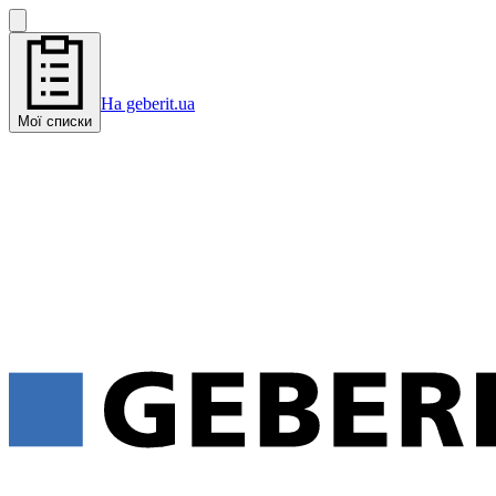
На geberit.ua
Мої списки