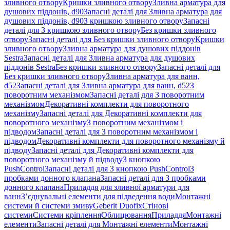
зливного отвору
Кришки зливного отвору
Зливна арматура для
душових піддонів, d90
Запасні деталі для Зливна арматура для
душових піддонів, d90
З кришкою зливного отвору
Запасні
деталі для З кришкою зливного отвору
Без кришки зливного
отвору
Запасні деталі для Без кришки зливного отвору
Кришки
зливного отвору
Зливна арматура для душових піддонів
Sestra
Запасні деталі для Зливна арматура для душових
піддонів Sestra
Без кришки зливного отвору
Запасні деталі для
Без кришки зливного отвору
Зливна арматура для ванн,
d52
Запасні деталі для Зливна арматура для ванн, d52
З
поворотним механізмом
Запасні деталі для З поворотним
механізмом
Декоративні комплекти для поворотного
механізму
Запасні деталі для Декоративні комплекти для
поворотного механізму
З поворотним механізмом і
підводом
Запасні деталі для З поворотним механізмом і
підводом
Декоративні комплекти для поворотного механізму й
підводу
Запасні деталі для Декоративні комплекти для
поворотного механізму й підводу
З кнопкою
PushControl
Запасні деталі для З кнопкою PushControl
З
пробками донного клапана
Запасні деталі для З пробками
донного клапана
Приладдя для зливної арматури для
ванн
З’єднувальні елементи для підведення води
Монтажні
системи й системи змиву
Geberit Duofix
Стінові
системи
Системи кріплення
Облицювання
Приладдя
Монтажні
елементи
Запасні деталі для Монтажні елементи
Монтажні