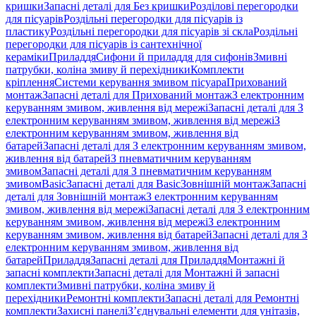
кришки
Запасні деталі для Без кришки
Розділові перегородки
для пісуарів
Роздільні перегородки для пісуарів із
пластику
Роздільні перегородки для пісуарів зі скла
Роздільні
перегородки для пісуарів із сантехнічної
кераміки
Приладдя
Сифони й приладдя для сифонів
Змивні
патрубки, коліна змиву й перехідники
Комплекти
кріплення
Системи керування змивом пісуара
Прихований
монтаж
Запасні деталі для Прихований монтаж
З електронним
керуванням змивом, живлення від мережі
Запасні деталі для З
електронним керуванням змивом, живлення від мережі
З
електронним керуванням змивом, живлення від
батарей
Запасні деталі для З електронним керуванням змивом,
живлення від батарей
З пневматичним керуванням
змивом
Запасні деталі для З пневматичним керуванням
змивом
Basic
Запасні деталі для Basic
Зовнішній монтаж
Запасні
деталі для Зовнішній монтаж
З електронним керуванням
змивом, живлення від мережі
Запасні деталі для З електронним
керуванням змивом, живлення від мережі
З електронним
керуванням змивом, живлення від батарей
Запасні деталі для З
електронним керуванням змивом, живлення від
батарей
Приладдя
Запасні деталі для Приладдя
Монтажні й
запасні комплекти
Запасні деталі для Монтажні й запасні
комплекти
Змивні патрубки, коліна змиву й
перехідники
Ремонтні комплекти
Запасні деталі для Ремонтні
комплекти
Захисні панелі
З’єднувальні елементи для унітазів,