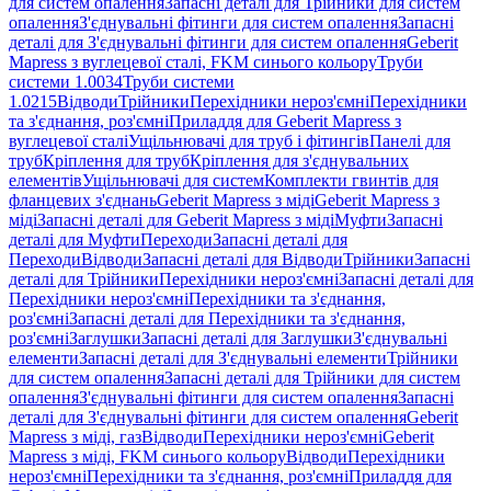
для систем опалення
Запасні деталі для Трійники для систем
опалення
З'єднувальні фітинги для систем опалення
Запасні
деталі для З'єднувальні фітинги для систем опалення
Geberit
Mapress з вуглецевої сталі, FKM синього кольору
Труби
системи 1.0034
Труби системи
1.0215
Відводи
Трійники
Перехідники нероз'ємні
Перехідники
та з'єднання, роз'ємні
Приладдя для Geberit Mapress з
вуглецевої сталі
Ущільнювачі для труб і фітингів
Панелі для
труб
Кріплення для труб
Кріплення для з'єднувальних
елементів
Ущільнювачі для систем
Комплекти гвинтів для
фланцевих з'єднань
Geberit Mapress з міді
Geberit Mapress з
міді
Запасні деталі для Geberit Mapress з міді
Муфти
Запасні
деталі для Муфти
Переходи
Запасні деталі для
Переходи
Відводи
Запасні деталі для Відводи
Трійники
Запасні
деталі для Трійники
Перехідники нероз'ємні
Запасні деталі для
Перехідники нероз'ємні
Перехідники та з'єднання,
роз'ємні
Запасні деталі для Перехідники та з'єднання,
роз'ємні
Заглушки
Запасні деталі для Заглушки
З'єднувальні
елементи
Запасні деталі для З'єднувальні елементи
Трійники
для систем опалення
Запасні деталі для Трійники для систем
опалення
З'єднувальні фітинги для систем опалення
Запасні
деталі для З'єднувальні фітинги для систем опалення
Geberit
Mapress з міді, газ
Відводи
Перехідники нероз'ємні
Geberit
Mapress з міді, FKM синього кольору
Відводи
Перехідники
нероз'ємні
Перехідники та з'єднання, роз'ємні
Приладдя для