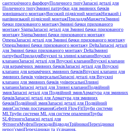
сантехнічного фарфору
Поличного типу
Запасні деталі для
Поличного типу
Змивні патрубки для змивних бачків
зовнішнього монтажу
Високий підвісний монтаж
Низький і
напівнизький підвісний монтаж
Приладдя
Манжети
Змивні
бачки прихованого монтажу
Змивні бачки прихованого
монтажу Sigma
Запасні деталі для Змивні бачки прихованого
монтажу Sigma
Змивні бачки прихованого монтажу
Omega
Запасні деталі для Змивні бачки прихованого монтажу
Omega
Змивні бачки прихованого монтажу Delta
Запасні деталі
для Змивні бачки прихованого монтажу Delta
Змивні
патрубки
Приладдя
Впускні та зливні клапани
Впускні
клапани
Запасні деталі для Впускні клапани
Впускні клапани
для керамічних змивних бачків
Запасні деталі для Впускні
клапани для керамічних змивних бачків
Впускні клапани для
змивних бачків універсальні
Запасні деталі для Впускні
клапани для змивних бачків універсальні
Зливні
клапани
Запасні деталі для Зливні клапани
Подвійний
змив
Запасні деталі для Подвійний змив
Арматура для змивних
бачкiв
Запасні деталі для Арматура для змивних
бачкiв
Подвійний змив
Запасні деталі для Подвійний
змив
Системи постачання
Geberit FlowFit
Труби системи
ML
Труби системи ML для систем опалення
Трубы
SL
Фітинги
Запасні деталі для
Фітинги
Муфти
Переходи
Відводи
Трійники
Перехідники
нероз’ємні
Перехідники та з'єднання,