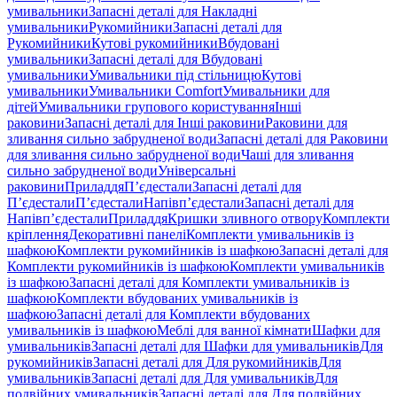
умивальники
Запасні деталі для Накладні
умивальники
Рукомийники
Запасні деталі для
Рукомийники
Кутові рукомийники
Вбудовані
умивальники
Запасні деталі для Вбудовані
умивальники
Умивальники під стільницю
Кутові
умивальники
Умивальники Comfort
Умивальники для
дітей
Умивальники групового користування
Інші
раковини
Запасні деталі для Інші раковини
Раковини для
зливання сильно забрудненої води
Запасні деталі для Раковини
для зливання сильно забрудненої води
Чаші для зливання
сильно забрудненої води
Універсальні
раковини
Приладдя
П’єдестали
Запасні деталі для
П’єдестали
П’єдестали
Напівп’єдестали
Запасні деталі для
Напівп’єдестали
Приладдя
Кришки зливного отвору
Комплекти
кріплення
Декоративні панелі
Комплекти умивальників із
шафкою
Комплекти рукомийників із шафкою
Запасні деталі для
Комплекти рукомийників із шафкою
Комплекти умивальників
із шафкою
Запасні деталі для Комплекти умивальників із
шафкою
Комплекти вбудованих умивальників із
шафкою
Запасні деталі для Комплекти вбудованих
умивальників із шафкою
Меблі для ванної кімнати
Шафки для
умивальників
Запасні деталі для Шафки для умивальників
Для
рукомийників
Запасні деталі для Для рукомийників
Для
умивальників
Запасні деталі для Для умивальників
Для
подвійних умивальників
Запасні деталі для Для подвійних