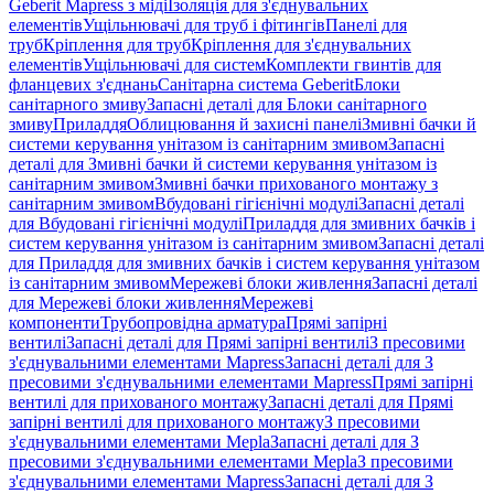
Geberit Mapress з міді
Ізоляція для з'єднувальних
елементів
Ущільнювачі для труб і фітингів
Панелі для
труб
Кріплення для труб
Кріплення для з'єднувальних
елементів
Ущільнювачі для систем
Комплекти гвинтів для
фланцевих з'єднань
Санітарна система Geberit
Блоки
санітарного змиву
Запасні деталі для Блоки санітарного
змиву
Приладдя
Облицювання й захисні панелі
Змивні бачки й
системи керування унітазом із санітарним змивом
Запасні
деталі для Змивні бачки й системи керування унітазом із
санітарним змивом
Змивні бачки прихованого монтажу з
санітарним змивом
Вбудовані гігієнічні модулі
Запасні деталі
для Вбудовані гігієнічні модулі
Приладдя для змивних бачків і
систем керування унітазом із санітарним змивом
Запасні деталі
для Приладдя для змивних бачків і систем керування унітазом
із санітарним змивом
Мережеві блоки живлення
Запасні деталі
для Мережеві блоки живлення
Мережеві
компоненти
Трубопровідна арматура
Прямі запірні
вентилі
Запасні деталі для Прямі запірні вентилі
З пресовими
з'єднувальними елементами Mapress
Запасні деталі для З
пресовими з'єднувальними елементами Mapress
Прямі запірні
вентилі для прихованого монтажу
Запасні деталі для Прямі
запірні вентилі для прихованого монтажу
З пресовими
з'єднувальними елементами Mepla
Запасні деталі для З
пресовими з'єднувальними елементами Mepla
З пресовими
з'єднувальними елементами Mapress
Запасні деталі для З