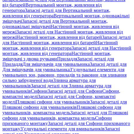
від батарей
Вертикальний монтаж, живлення від
генератора
Запасні деталі для Вертикальний монтаж,
живлення від генератора
Вертикальний монтаж, одноважільні
змішувачі
Запасні деталі для Вертикальний монтаж,
одноважільні змішувачі
Настінний монтаж, живлення від
мережі
Запасні деталі для Настінний монтаж, живлення від
мережі
Настінний монтаж, живлення від батарей
Запасні деталі
для Настінний монтаж, живлення від батарей
Настінний
монтаж, живлення від генератора
Запасні деталі для Настінний
монтаж, живлення від генератора
Настінний монтаж,
змішувачі з двома ручками
Приладдя
Запасні деталі для
Приладдя
Для змішувачів для умивальника
Запасні деталі для
Для змішувачів для умивальника
З’єднувальні елементи для
умивальних зон, раковин, приладів та раковин для зливання
сильно забрудненої води
Зливна арматура для
умивальників
Запасні деталі для Зливна арматура для
умивальників
Сифони
Запасні деталі для Сифони
Сифони,
компактні моделі
Запасні деталі для Сифони, компактні
моделі
Пляшкові сифони для умивальників
Запасні деталі для
Пляшкові сифони для умивальників
Пляшкові сифони для
умивальників, компактна модель
Запасні деталі для Пляшкові
сифони для умивальників, компактна модель
Сифони
прихованого монтажу
Запасні деталі для Сифони прихованого
монтажу
З’єднувальні елементи для вмивальників
Запасні