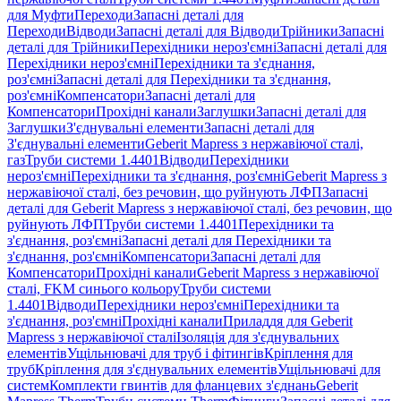
для Муфти
Переходи
Запасні деталі для
Переходи
Відводи
Запасні деталі для Відводи
Трійники
Запасні
деталі для Трійники
Перехідники нероз'ємні
Запасні деталі для
Перехідники нероз'ємні
Перехідники та з'єднання,
роз'ємні
Запасні деталі для Перехідники та з'єднання,
роз'ємні
Компенсатори
Запасні деталі для
Компенсатори
Прохідні канали
Заглушки
Запасні деталі для
Заглушки
З'єднувальні елементи
Запасні деталі для
З'єднувальні елементи
Geberit Mapress з нержавіючої сталі,
газ
Труби системи 1.4401
Відводи
Перехідники
нероз'ємні
Перехідники та з'єднання, роз'ємні
Geberit Mapress з
нержавіючої сталі, без речовин, що руйнують ЛФП
Запасні
деталі для Geberit Mapress з нержавіючої сталі, без речовин, що
руйнують ЛФП
Труби системи 1.4401
Перехідники та
з'єднання, роз'ємні
Запасні деталі для Перехідники та
з'єднання, роз'ємні
Компенсатори
Запасні деталі для
Компенсатори
Прохідні канали
Geberit Mapress з нержавіючої
сталі, FKM синього кольору
Труби системи
1.4401
Відводи
Перехідники нероз'ємні
Перехідники та
з'єднання, роз'ємні
Прохідні канали
Приладдя для Geberit
Mapress з нержавіючої сталі
Ізоляція для з'єднувальних
елементів
Ущільнювачі для труб і фітингів
Кріплення для
труб
Кріплення для з'єднувальних елементів
Ущільнювачі для
систем
Комплекти гвинтів для фланцевих з'єднань
Geberit