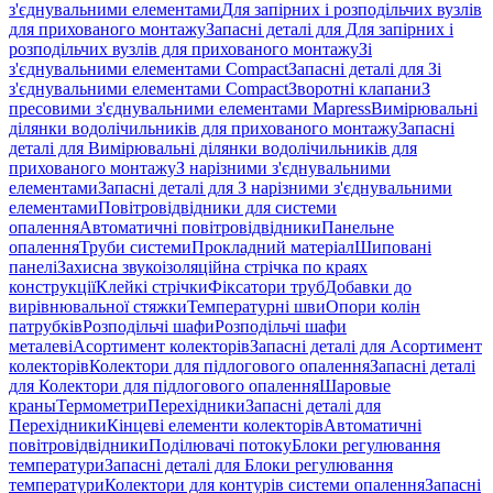
з'єднувальними елементами
Для запірних і розподільчих вузлів
для прихованого монтажу
Запасні деталі для Для запірних і
розподільчих вузлів для прихованого монтажу
Зі
з'єднувальними елементами Compact
Запасні деталі для Зі
з'єднувальними елементами Compact
Зворотні клапани
З
пресовими з'єднувальними елементами Mapress
Вимірювальні
ділянки водолічильників для прихованого монтажу
Запасні
деталі для Вимірювальні ділянки водолічильників для
прихованого монтажу
З нарізними з'єднувальними
елементами
Запасні деталі для З нарізними з'єднувальними
елементами
Повітровідвідники для системи
опалення
Автоматичні повітровідвідники
Панельне
опалення
Труби системи
Прокладний матеріал
Шиповані
панелі
Захисна звукоізоляційна стрічка по краях
конструкції
Клейкі стрічки
Фіксатори труб
Добавки до
вирівнювальної стяжки
Температурні шви
Опори колін
патрубків
Розподільчі шафи
Розподільчі шафи
металеві
Асортимент колекторів
Запасні деталі для Асортимент
колекторів
Колектори для підлогового опалення
Запасні деталі
для Колектори для підлогового опалення
Шаровые
краны
Термометри
Перехідники
Запасні деталі для
Перехідники
Кінцеві елементи колекторів
Автоматичні
повітровідвідники
Поділювачі потоку
Блоки регулювання
температури
Запасні деталі для Блоки регулювання
температури
Колектори для контурів системи опалення
Запасні