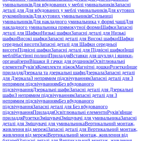
умивальників
Для вбудованих у меблі умивальників
Запасні
деталі для Для вбудованих у меблі умивальників
Для кутових
рукомийників
Для кутових умивальників
Стільниці
умивальників
Для накладного умивальника у формі чаші
Для
накладного умивальника прямокутної форми
Шафки
Запасні
деталі для Шафки
Низькі шафки
Запасні деталі для Низькі
шафки
Високі шафки
Запасні деталі для Високі шафки
Шафки
середньої висоти
Запасні деталі для Шафки середньої
висоти
Підвісні шафки
Запасні деталі для Підвісні шафки
Інші
меблі
Настінні полиці
Приладдя
Вставки для шухляд і ящики-
органайзери
Вішаки й гачки для рушників
Освітлювальні
елементи
Руків'я
Комплекти ніжок
Магнітні дошки
Розетки
Інше
приладдя
Дзеркала та дзеркальні шафи
Дзеркала
Запасні деталі
для Дзеркала
З непрямим підсвічуванням
Запасні деталі для З
непрямим підсвічуванням
Без вбудованого
підсвічування
Дзеркальні шафи
Запасні деталі для Дзеркальні
шафи
З непрямим підсвічуванням
Запасні деталі для З
непрямим підсвічуванням
Без вбудованого
підсвічування
Запасні деталі для Без вбудованого
підсвічування
Приладдя
Освітлювальні елементи
Руків'я
Інше
приладдя
Розетки
Змішувачі
Змішувачі для умивальника
Запасні
деталі для Змішувачі для умивальника
Вертикальний монтаж,
живлення від мережі
Запасні деталі для Вертикальний монтаж,
живлення від мережі
Вертикальний монтаж, живлення від
батарей
Запасні деталі для Вертикальний монтаж, живлення