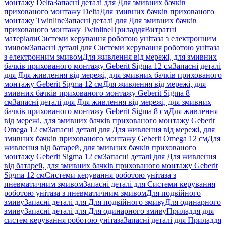
монтажу Delta
Запасні деталі для Для змивних бачків
прихованого монтажу Delta
Для змивних бачків прихованого
монтажу Twinline
Запасні деталі для Для змивних бачків
прихованого монтажу Twinline
Приладдя
Витратні
матеріали
Системи керування роботою унітаза з електронним
змивом
Запасні деталі для Системи керування роботою унітаза
з електронним змивом
Для живлення від мережі, для змивних
бачків прихованого монтажу Geberit Sigma 12 см
Запасні деталі
для Для живлення від мережі, для змивних бачків прихованого
монтажу Geberit Sigma 12 см
Для живлення від мережі, для
змивних бачків прихованого монтажу Geberit Sigma 8
см
Запасні деталі для Для живлення від мережі, для змивних
бачків прихованого монтажу Geberit Sigma 8 см
Для живлення
від мережі, для змивних бачків прихованого монтажу Geberit
Omega 12 см
Запасні деталі для Для живлення від мережі, для
змивних бачків прихованого монтажу Geberit Omega 12 см
Для
живлення від батарей, для змивних бачків прихованого
монтажу Geberit Sigma 12 см
Запасні деталі для Для живлення
від батарей, для змивних бачків прихованого монтажу Geberit
Sigma 12 см
Системи керування роботою унітаза з
пневматичним змивом
Запасні деталі для Системи керування
роботою унітаза з пневматичним змивом
Для подвійного
змиву
Запасні деталі для Для подвійного змиву
Для одинарного
змиву
Запасні деталі для Для одинарного змиву
Приладдя для
систем керування роботою унітаза
Запасні деталі для Приладдя