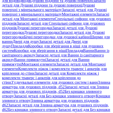
для водовідводів
Душові піддони та душові поверхні
Запасні
деталі для Душові піддони та душові поверхні
Душові
поверхні з мінерального матеріалу
Запасні деталі для Душові
поверхні з мінерального матеріалу
Монтажні елементи
Запасні
деталі для Монтажні елементи
Спеціальні сифони для душових
піддонів
Запасні деталі для Спеціальні сифони для душових
піддонів
Душові перегородки
Запасні деталі для Душові
перегородки
Душові перегородки
Запасні деталі для Душові
перегородки
Бічні перегородки для душової кабіни
Ширми для
ванни
Двері для душу
Запасні деталі для Двері для
душу
Приладдя
Коробки для зберігання в ніші для душових
систем
Коробки для зберігання в ніші
Приладдя
Ванни
Ванни із
санітарного акрилу
Запасні деталі для Ванни із санітарного
акрилу
Ванни прямокутні
Запасні деталі для Ванни
прямокутні
Монтажні елементи
Запасні деталі для Монтажні
елементи
Комплекти ніжок і комплекти траверс і анкерів для
кріплення до стіни
Запасні деталі для Комплекти ніжок і
комплекти траверс і анкерів для кріплення до
стіни
З’єднувальні елементи для душових систем і ванн
Зливна
арматура для душових піддонів, d52
Запасні деталі для Зливна
арматура для душових піддонів, d52
Без кришки зливного
отвору
Запасні деталі для Без кришки зливного отвору
Кришки
зливного отвору
Зливна арматура для душових піддонів,
d62
Запасні деталі для Зливна арматура для душових піддонів,
d62
Без кришки зливного отвору
Запасні деталі для Без кришки