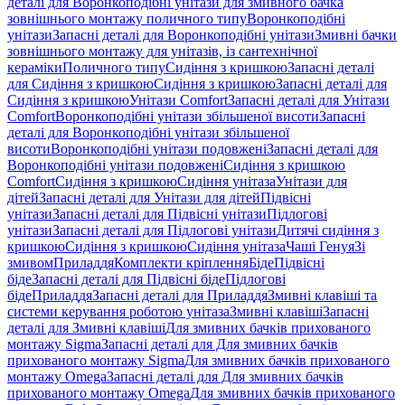
деталі для Воронкоподібні унітази для змивного бачка
зовнішнього монтажу поличного типу
Воронкоподібні
унітази
Запасні деталі для Воронкоподібні унітази
Змивні бачки
зовнішнього монтажу для унітазів, із сантехнічної
кераміки
Поличного типу
Сидіння з кришкою
Запасні деталі
для Сидіння з кришкою
Сидіння з кришкою
Запасні деталі для
Сидіння з кришкою
Унітази Comfort
Запасні деталі для Унітази
Comfort
Воронкоподібні унітази збільшеної висоти
Запасні
деталі для Воронкоподібні унітази збільшеної
висоти
Воронкоподібні унітази подовжені
Запасні деталі для
Воронкоподібні унітази подовжені
Сидіння з кришкою
Comfort
Сидіння з кришкою
Сидіння унітаза
Унітази для
дітей
Запасні деталі для Унітази для дітей
Підвісні
унітази
Запасні деталі для Підвісні унітази
Підлогові
унітази
Запасні деталі для Підлогові унітази
Дитячі сидіння з
кришкою
Сидіння з кришкою
Сидіння унітаза
Чаші Генуя
Зі
змивом
Приладдя
Комплекти кріплення
Біде
Підвісні
біде
Запасні деталі для Підвісні біде
Підлогові
біде
Приладдя
Запасні деталі для Приладдя
Змивні клавіші та
системи керування роботою унітаза
Змивні клавіші
Запасні
деталі для Змивні клавіші
Для змивних бачків прихованого
монтажу Sigma
Запасні деталі для Для змивних бачків
прихованого монтажу Sigma
Для змивних бачків прихованого
монтажу Omega
Запасні деталі для Для змивних бачків
прихованого монтажу Omega
Для змивних бачків прихованого