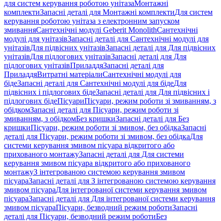
для систем керування роботою унітаза
Монтажні
комплекти
Запасні деталі для Монтажні комплекти
Для систем
керування роботою унітаза з електронним запуском
змивання
Сантехнічні модулі Geberit Monolith
Сантехнічні
модулі для унітазів
Запасні деталі для Сантехнічні модулі для
унітазів
Для підвісних унітазів
Запасні деталі для Для підвісних
унітазів
Для підлогових унітазів
Запасні деталі для Для
підлогових унітазів
Приладдя
Запасні деталі для
Приладдя
Витратні матеріали
Сантехнічні модулі для
біде
Запасні деталі для Сантехнічні модулі для біде
Для
підвісних і підлогових біде
Запасні деталі для Для підвісних і
підлогових біде
Пісуари
Пісуари, режим роботи зі змиванням, з
обідком
Запасні деталі для Пісуари, режим роботи зі
змиванням, з обідком
Без кришки
Запасні деталі для Без
кришки
Пісуари, режим роботи зі змивом, без обідка
Запасні
деталі для Пісуари, режим роботи зі змивом, без обідка
Для
системи керування змивом пісуара відкритого або
прихованого монтажу
Запасні деталі для Для системи
керування змивом пісуара відкритого або прихованого
монтажу
З інтегрованою системою керування змивом
пісуара
Запасні деталі для З інтегрованою системою керування
змивом пісуара
Для інтегрованої системи керування змивом
пісуара
Запасні деталі для Для інтегрованої системи керування
змивом пісуара
Пісуари, безводний режим роботи
Запасні
деталі для Пісуари, безводний режим роботи
Без