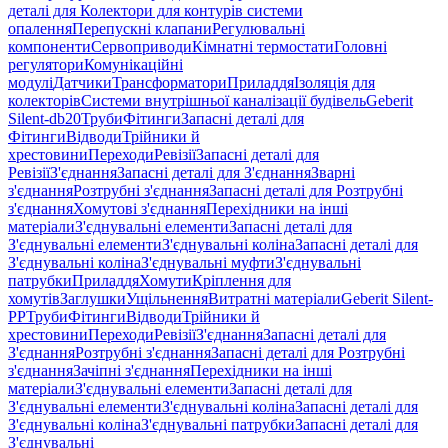
деталі для Колектори для контурів системи
опалення
Перепускні клапани
Регулювальні
компоненти
Сервоприводи
Кімнатні термостати
Головні
регулятори
Комунікаційні
модулі
Датчики
Трансформатори
Приладдя
Ізоляція для
колекторів
Системи внутрішньої каналізації будівель
Geberit
Silent-db20
Труби
Фітинги
Запасні деталі для
Фітинги
Відводи
Трійники й
хрестовини
Переходи
Ревізії
Запасні деталі для
Ревізії
З'єднання
Запасні деталі для З'єднання
Зварні
з'єднання
Розтрубні з'єднання
Запасні деталі для Розтрубні
з'єднання
Хомутові з'єднання
Перехідники на інші
матеріали
З'єднувальні елементи
Запасні деталі для
З'єднувальні елементи
З'єднувальні коліна
Запасні деталі для
З'єднувальні коліна
З'єднувальні муфти
З'єднувальні
патрубки
Приладдя
Хомути
Кріплення для
хомутів
Заглушки
Ущільнення
Витратні матеріали
Geberit Silent-
PP
Труби
Фітинги
Відводи
Трійники й
хрестовини
Переходи
Ревізії
З'єднання
Запасні деталі для
З'єднання
Розтрубні з'єднання
Запасні деталі для Розтрубні
з'єднання
Зачіпні з'єднання
Перехідники на інші
матеріали
З'єднувальні елементи
Запасні деталі для
З'єднувальні елементи
З'єднувальні коліна
Запасні деталі для
З'єднувальні коліна
З'єднувальні патрубки
Запасні деталі для
З'єднувальні