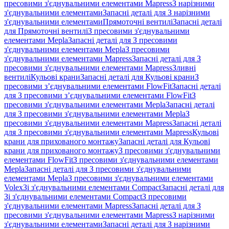
пресовими з'єднувальними елементами Mapress
З нарізними
з'єднувальними елементами
Запасні деталі для З нарізними
з'єднувальними елементами
Прямоточні вентилі
Запасні деталі
для Прямоточні вентилі
З пресовими з'єднувальними
елементами Mepla
Запасні деталі для З пресовими
з'єднувальними елементами Mepla
З пресовими
з'єднувальними елементами Mapress
Запасні деталі для З
пресовими з'єднувальними елементами Mapress
Зливні
вентилі
Кульові крани
Запасні деталі для Кульові крани
З
пресовими з’єднувальними елементами FlowFit
Запасні деталі
для З пресовими з’єднувальними елементами FlowFit
З
пресовими з'єднувальними елементами Mepla
Запасні деталі
для З пресовими з'єднувальними елементами Mepla
З
пресовими з'єднувальними елементами Mapress
Запасні деталі
для З пресовими з'єднувальними елементами Mapress
Кульові
крани для прихованого монтажу
Запасні деталі для Кульові
крани для прихованого монтажу
З пресовими з'єднувальними
елементами FlowFit
З пресовими з'єднувальними елементами
Mepla
Запасні деталі для З пресовими з'єднувальними
елементами Mepla
З пресовими з'єднувальними елементами
Volex
Зі з'єднувальними елементами Compact
Запасні деталі для
Зі з'єднувальними елементами Compact
З пресовими
з'єднувальними елементами Mapress
Запасні деталі для З
пресовими з'єднувальними елементами Mapress
З нарізними
з'єднувальними елементами
Запасні деталі для З нарізними