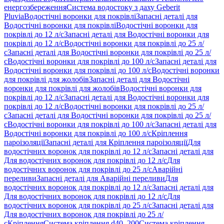
енергозбереження
Система водостоку з даху Geberit
Pluvia
Водостічні воронки для покрівлі
Запасні деталі для
Водостічні воронки для покрівлі
Водостічні воронки для
покрівлі до 12 л/с
Запасні деталі для Водостічні воронки для
покрівлі до 12 л/с
Водостічні воронки для покрівлі до 25 л/
с
Запасні деталі для Водостічні воронки для покрівлі до 25 л/
с
Водостічні воронки для покрівлі до 100 л/с
Запасні деталі для
Водостічні воронки для покрівлі до 100 л/с
Водостічні воронки
для покрівлі для жолобів
Запасні деталі для Водостічні
воронки для покрівлі для жолобів
Водостічні воронки для
покрівлі до 12 л/с
Запасні деталі для Водостічні воронки для
покрівлі до 12 л/с
Водостічні воронки для покрівлі до 25 л/
с
Запасні деталі для Водостічні воронки для покрівлі до 25 л/
с
Водостічні воронки для покрівлі до 100 л/с
Запасні деталі для
Водостічні воронки для покрівлі до 100 л/с
Кріплення
пароізоляції
Запасні деталі для Кріплення пароізоляції
Для
водостічних воронок для покрівлі до 12 л/с
Запасні деталі для
Для водостічних воронок для покрівлі до 12 л/с
Для
водостічних воронок для покрівлі до 25 л/с
Аварійні
переливи
Запасні деталі для Аварійні переливи
Для
водостічних воронок для покрівлі до 12 л/с
Запасні деталі для
Для водостічних воронок для покрівлі до 12 л/с
Для
водостічних воронок для покрівлі до 25 л/с
Запасні деталі для
Для водостічних воронок для покрівлі до 25 л/
с
Кріплення
Система кріплення d40–200
Система кріплення