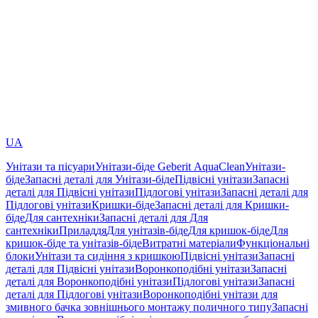
UA
Унітази та пісуари
Унітази-біде Geberit AquaClean
Унітази-
біде
Запасні деталі для Унітази-біде
Підвісні унітази
Запасні
деталі для Підвісні унітази
Підлогові унітази
Запасні деталі для
Підлогові унітази
Кришки-біде
Запасні деталі для Кришки-
біде
Для сантехніки
Запасні деталі для Для
сантехніки
Приладдя
Для унітазів-біде
Для кришок-біде
Для
кришок-біде та унітазів-біде
Витратні матеріали
Функціональні
блоки
Унітази та сидіння з кришкою
Підвісні унітази
Запасні
деталі для Підвісні унітази
Воронкоподібні унітази
Запасні
деталі для Воронкоподібні унітази
Підлогові унітази
Запасні
деталі для Підлогові унітази
Воронкоподібні унітази для
змивного бачка зовнішнього монтажу поличного типу
Запасні