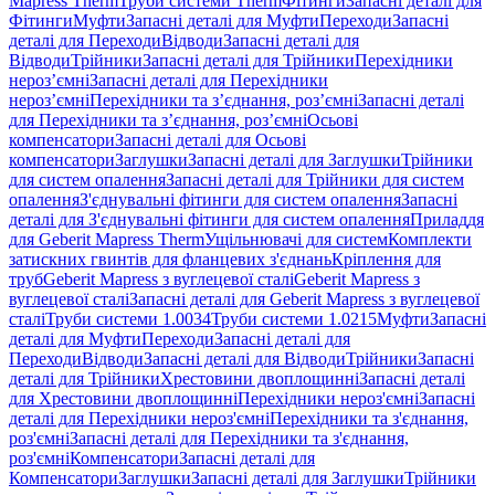
Mapress Therm
Труби системи Therm
Фітинги
Запасні деталі для
Фітинги
Муфти
Запасні деталі для Муфти
Переходи
Запасні
деталі для Переходи
Відводи
Запасні деталі для
Відводи
Трійники
Запасні деталі для Трійники
Перехідники
нероз’ємні
Запасні деталі для Перехідники
нероз’ємні
Перехідники та з’єднання, роз’ємні
Запасні деталі
для Перехідники та з’єднання, роз’ємні
Осьові
компенсатори
Запасні деталі для Осьові
компенсатори
Заглушки
Запасні деталі для Заглушки
Трійники
для систем опалення
Запасні деталі для Трійники для систем
опалення
З'єднувальні фітинги для систем опалення
Запасні
деталі для З'єднувальні фітинги для систем опалення
Приладдя
для Geberit Mapress Therm
Ущільнювачі для систем
Комплекти
затискних гвинтів для фланцевих з'єднань
Кріплення для
труб
Geberit Mapress з вуглецевої сталі
Geberit Mapress з
вуглецевої сталі
Запасні деталі для Geberit Mapress з вуглецевої
сталі
Труби системи 1.0034
Труби системи 1.0215
Муфти
Запасні
деталі для Муфти
Переходи
Запасні деталі для
Переходи
Відводи
Запасні деталі для Відводи
Трійники
Запасні
деталі для Трійники
Хрестовини двоплощинні
Запасні деталі
для Хрестовини двоплощинні
Перехідники нероз'ємні
Запасні
деталі для Перехідники нероз'ємні
Перехідники та з'єднання,
роз'ємні
Запасні деталі для Перехідники та з'єднання,
роз'ємні
Компенсатори
Запасні деталі для
Компенсатори
Заглушки
Запасні деталі для Заглушки
Трійники