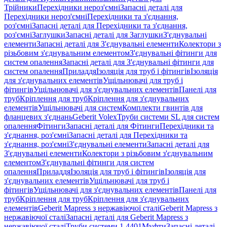
Трійники
Перехідники нероз'ємні
Запасні деталі для
Перехідники нероз'ємні
Перехідники та з'єднання,
роз'ємні
Запасні деталі для Перехідники та з'єднання,
роз'ємні
Заглушки
Запасні деталі для Заглушки
З'єднувальні
елементи
Запасні деталі для З'єднувальні елементи
Колектори з
різьбовим з'єднувальним елементом
З'єднувальні фітинги для
систем опалення
Запасні деталі для З'єднувальні фітинги для
систем опалення
Приладдя
Ізоляція для труб і фітингів
Ізоляція
для з'єднувальних елементів
Ущільнювачі для труб і
фітингів
Ущільнювачі для з'єднувальних елементів
Панелі для
труб
Кріплення для труб
Кріплення для з'єднувальних
елементів
Ущільнювачі для систем
Комплекти гвинтів для
фланцевих з'єднань
Geberit Volex
Труби системи SL для систем
опалення
Фітинги
Запасні деталі для Фітинги
Перехідники та
з'єднання, роз'ємні
Запасні деталі для Перехідники та
з'єднання, роз'ємні
З'єднувальні елементи
Запасні деталі для
З'єднувальні елементи
Колектори з різьбовим з'єднувальним
елементом
З'єднувальні фітинги для систем
опалення
Приладдя
Ізоляція для труб і фітингів
Ізоляція для
з'єднувальних елементів
Ущільнювачі для труб і
фітингів
Ущільнювачі для з'єднувальних елементів
Панелі для
труб
Кріплення для труб
Кріплення для з'єднувальних
елементів
Geberit Mapress з нержавіючої сталі
Geberit Mapress з
нержавіючої сталі
Запасні деталі для Geberit Mapress з
нержавіючої сталі
Труби системи 1.4401
Муфти
Запасні деталі