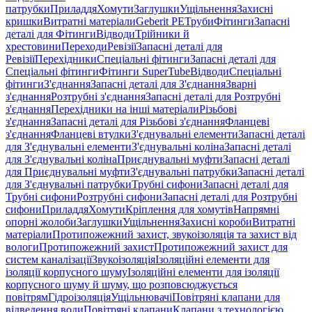
патрубки
Приладдя
Хомути
Заглушки
Ущільнення
Захисні
кришки
Витратні матеріали
Geberit PE
Труби
Фітинги
Запасні
деталі для Фітинги
Відводи
Трійники й
хрестовини
Переходи
Ревізії
Запасні деталі для
Ревізії
Перехідники
Спеціальні фітинги
Запасні деталі для
Спеціальні фітинги
Фітинги SuperTube
Відводи
Спеціальні
фітинги
З'єднання
Запасні деталі для З'єднання
Зварні
з'єднання
Розтрубні з'єднання
Запасні деталі для Розтрубні
з'єднання
Перехідники на інші матеріали
Різьбові
з'єднання
Запасні деталі для Різьбові з'єднання
Фланцеві
з'єднання
Фланцеві втулки
З'єднувальні елементи
Запасні деталі
для З'єднувальні елементи
З'єднувальні коліна
Запасні деталі
для З'єднувальні коліна
Приєднувальні муфти
Запасні деталі
для Приєднувальні муфти
З'єднувальні патрубки
Запасні деталі
для З'єднувальні патрубки
Трубні сифони
Запасні деталі для
Трубні сифони
Розтрубні сифони
Запасні деталі для Розтрубні
сифони
Приладдя
Хомути
Кріплення для хомутів
Напрямні
опорні жолоби
Заглушки
Ущільнення
Захисні короби
Витратні
матеріали
Протипожежний захист, звукоізоляція та захист від
вологи
Протипожежний захист
Протипожежний захист для
систем каналізації
Звукоізоляція
Ізоляційні елементи для
ізоляції корпусного шуму
Ізоляційні елементи для ізоляції
корпусного шуму й шуму, що розповсюджується
повітрям
Гідроізоляція
Ущільнювачі
Повітряні клапани для
відведення води
Повітряні клапани
Клапани з технологією