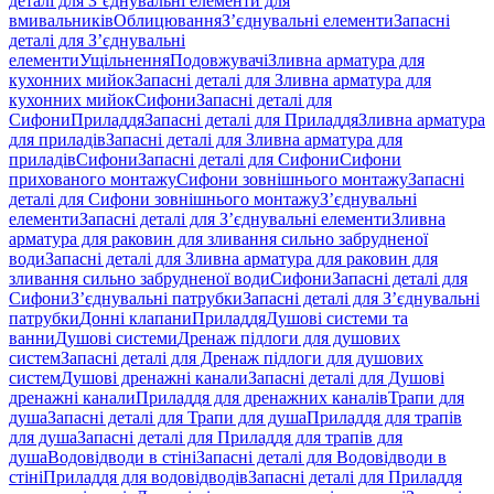
деталі для З’єднувальні елементи для
вмивальників
Облицювання
З’єднувальні елементи
Запасні
деталі для З’єднувальні
елементи
Ущільнення
Подовжувачі
Зливна арматура для
кухонних мийок
Запасні деталі для Зливна арматура для
кухонних мийок
Сифони
Запасні деталі для
Сифони
Приладдя
Запасні деталі для Приладдя
Зливна арматура
для приладів
Запасні деталі для Зливна арматура для
приладів
Сифони
Запасні деталі для Сифони
Сифони
прихованого монтажу
Сифони зовнішнього монтажу
Запасні
деталі для Сифони зовнішнього монтажу
З’єднувальні
елементи
Запасні деталі для З’єднувальні елементи
Зливна
арматура для раковин для зливання сильно забрудненої
води
Запасні деталі для Зливна арматура для раковин для
зливання сильно забрудненої води
Сифони
Запасні деталі для
Сифони
З’єднувальні патрубки
Запасні деталі для З’єднувальні
патрубки
Донні клапани
Приладдя
Душові системи та
ванни
Душові системи
Дренаж підлоги для душових
систем
Запасні деталі для Дренаж підлоги для душових
систем
Душові дренажні канали
Запасні деталі для Душові
дренажні канали
Приладдя для дренажних каналів
Трапи для
душа
Запасні деталі для Трапи для душа
Приладдя для трапів
для душа
Запасні деталі для Приладдя для трапів для
душа
Водовідводи в стіні
Запасні деталі для Водовідводи в
стіні
Приладдя для водовідводів
Запасні деталі для Приладдя