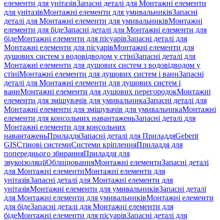
елементи для унітазів
Запасні деталі для Монтажні елементи
для унітазів
Монтажні елементи для умивальників
Запасні
деталі для Монтажні елементи для умивальників
Монтажні
елементи для біде
Запасні деталі для Монтажні елементи для
біде
Монтажні елементи для пісуарів
Запасні деталі для
Монтажні елементи для пісуарів
Монтажні елементи для
душових систем з водовідводом у стіні
Запасні деталі для
Монтажні елементи для душових систем з водовідводом у
стіні
Монтажні елементи для душових систем і ванн
Запасні
деталі для Монтажні елементи для душових систем і
ванн
Монтажні елементи для душових перегородок
Монтажні
елементи для змішувачів для умивальника
Запасні деталі для
Монтажні елементи для змішувачів для умивальника
Монтажні
елементи для консольних навантажень
Запасні деталі для
Монтажні елементи для консольних
навантажень
Приладдя
Запасні деталі для Приладдя
Geberit
GIS
Стінові системи
Системи кріплення
Приладдя для
попереднього збирання
Приладдя для
звукоізоляції
Облицювання
Монтажні елементи
Запасні деталі
для Монтажні елементи
Монтажні елементи для
унітазів
Запасні деталі для Монтажні елементи для
унітазів
Монтажні елементи для умивальників
Запасні деталі
для Монтажні елементи для умивальників
Монтажні елементи
для біде
Запасні деталі для Монтажні елементи для
біде
Монтажні елементи для пісуарів
Запасні деталі для