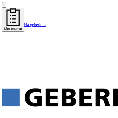
На geberit.ua
Мої списки