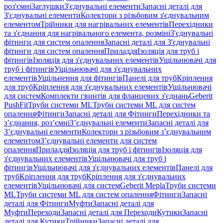
роз'ємні
Заглушки
З'єднувальні елементи
Запасні деталі для
З'єднувальні елементи
Колектори з різьбовим з'єднувальним
елементом
Трійники для нагрівальних елементів
Перехідники
та з'єднання для нагрівального елемента, розміні
З'єднувальні
фітинги для систем опалення
Запасні деталі для З'єднувальні
фітинги для систем опалення
Приладдя
Ізоляція для труб і
фітингів
Ізоляція для з'єднувальних елементів
Ущільнювачі для
труб і фітингів
Ущільнювачі для з'єднувальних
елементів
Ущільнення для фітингів
Панелі для труб
Кріплення
для труб
Кріплення для з'єднувальних елементів
Ущільнювачі
для систем
Комплекти гвинтів для фланцевих з'єднань
Geberit
PushFit
Труби системи ML
Труби системи ML для систем
опалення
Фітинги
Запасні деталі для Фітинги
Перехідники та
з’єднання, роз’ємні
З’єднувальні елементи
Запасні деталі для
З’єднувальні елементи
Колектори з різьбовим з’єднувальним
елементом
З’єднувальні елементи для систем
опалення
Приладдя
Ізоляція для труб і фітингів
Ізоляція для
з'єднувальних елементів
Ущільнювачі для труб і
фітингів
Ущільнювачі для з'єднувальних елементів
Панелі для
труб
Кріплення для труб
Кріплення для з'єднувальних
елементів
Ущільнювачі для систем
Geberit Mepla
Труби системи
ML
Труби системи ML для систем опалення
Фітинги
Запасні
деталі для Фітинги
Муфти
Запасні деталі для
Муфти
Переходи
Запасні деталі для Переходи
Кутики
Запасні
деталі для Кутики
Трійники
Запасні деталі для