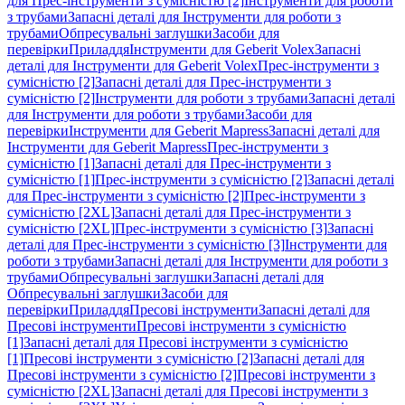
для Прес-інструменти з сумісністю [2]
Інструменти для роботи
з трубами
Запасні деталі для Інструменти для роботи з
трубами
Обпресувальні заглушки
Засоби для
перевірки
Приладдя
Інструменти для Geberit Volex
Запасні
деталі для Інструменти для Geberit Volex
Прес-інструменти з
сумісністю [2]
Запасні деталі для Прес-інструменти з
сумісністю [2]
Інструменти для роботи з трубами
Запасні деталі
для Інструменти для роботи з трубами
Засоби для
перевірки
Інструменти для Geberit Mapress
Запасні деталі для
Інструменти для Geberit Mapress
Прес-інструменти з
сумісністю [1]
Запасні деталі для Прес-інструменти з
сумісністю [1]
Прес-інструменти з сумісністю [2]
Запасні деталі
для Прес-інструменти з сумісністю [2]
Прес-інструменти з
сумісністю [2XL]
Запасні деталі для Прес-інструменти з
сумісністю [2XL]
Прес-інструменти з сумісністю [3]
Запасні
деталі для Прес-інструменти з сумісністю [3]
Інструменти для
роботи з трубами
Запасні деталі для Інструменти для роботи з
трубами
Обпресувальні заглушки
Запасні деталі для
Обпресувальні заглушки
Засоби для
перевірки
Приладдя
Пресові інструменти
Запасні деталі для
Пресові інструменти
Пресові інструменти з сумісністю
[1]
Запасні деталі для Пресові інструменти з сумісністю
[1]
Пресові інструменти з сумісністю [2]
Запасні деталі для
Пресові інструменти з сумісністю [2]
Пресові інструменти з
сумісністю [2XL]
Запасні деталі для Пресові інструменти з