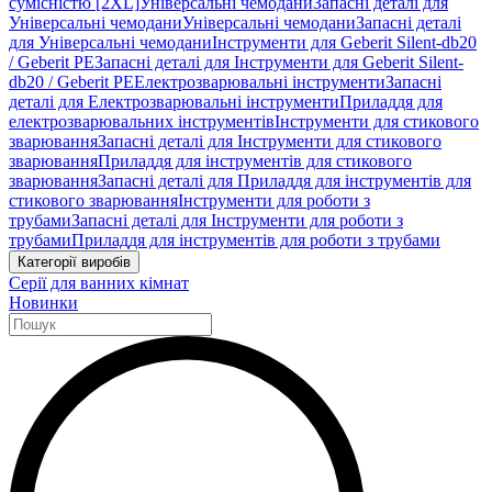
сумісністю [2XL]
Універсальні чемодани
Запасні деталі для
Універсальні чемодани
Універсальні чемодани
Запасні деталі
для Універсальні чемодани
Інструменти для Geberit Silent-db20
/ Geberit PE
Запасні деталі для Інструменти для Geberit Silent-
db20 / Geberit PE
Електрозварювальні інструменти
Запасні
деталі для Електрозварювальні інструменти
Приладдя для
електрозварювальних інструментів
Інструменти для стикового
зварювання
Запасні деталі для Інструменти для стикового
зварювання
Приладдя для інструментів для стикового
зварювання
Запасні деталі для Приладдя для інструментів для
стикового зварювання
Інструменти для роботи з
трубами
Запасні деталі для Інструменти для роботи з
трубами
Приладдя для інструментів для роботи з трубами
Категорії виробів
Серії для ванних кімнат
Новинки