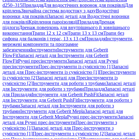
d250–315
Приладдя
Для водостічних воронок для покрівлі
Для
кріплень
Звичайна система водостоку з даху
Водостічні
воронки для покрівлі
Запасні деталі для Водостічні воронки
для покрівлі
Кріплення пароізоляції
Приладдя
Дренаж
підлоги
Дренаж поверхонь для внутрішнього й зовнішнього
використання
Трапи 12 x 12 см
Трапи 13 x 13 см
Трапи без
сифона для балконів і терас, 13 x 13 см
Приладдя
Інструменти,
мережеві компоненти та програмне
забезпечення
Інструменти
Інструменти для Geberit
FlowFit
Запасні деталі для Інструменти для Geberit
FlowFit
Ручні пресінструменти
Запасні деталі для Ручні
пресінструменти
Прес-інструменти із сумісністю [1]
Запасні
деталі для Прес-інструменти із сумісністю [1]
Пресінструменти
із сумісністю [2]
Запасні деталі для Пресінструменти із
сумісністю [2]
Інструменти для роботи з трубами
Запасні деталі
для Інструменти для роботи з трубами
Приладдя
Запасні деталі
для Приладдя
Інструменти для Geberit PushFit
Запасні деталі
для Інструменти для Geberit PushFit
Інструменти для роботи з
трубами
Запасні деталі для Інструменти для роботи з
трубами
Інструменти для Geberit Mepla
Запасні деталі для
Інструменти для Geberit Mepla
Ручні прес-інструменти
Запасні
деталі для Ручні прес-інструменти
Прес-інструменти з
сумісністю [1]
Запасні деталі для Прес-інструменти з
сумісністю [1]
Прес-інструменти з сумісністю [2]
Запасні деталі