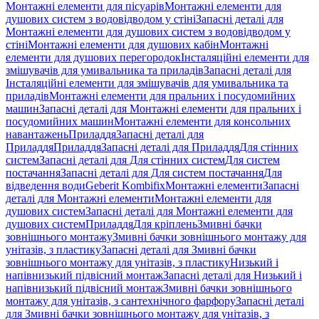
Монтажні елементи для пісуарів
Монтажні елементи для
душових систем з водовідводом у стіні
Запасні деталі для
Монтажні елементи для душових систем з водовідводом у
стіні
Монтажні елементи для душових кабін
Монтажні
елементи для душових перегородок
Інсталяційні елементи для
змішувачів для умивальника та приладів
Запасні деталі для
Інсталяційні елементи для змішувачів для умивальника та
приладів
Монтажні елементи для пральних і посудомийних
машин
Запасні деталі для Монтажні елементи для пральних і
посудомийних машин
Монтажні елементи для консольних
навантажень
Приладдя
Запасні деталі для
Приладдя
Приладдя
Запасні деталі для Приладдя
Для стінних
систем
Запасні деталі для Для стінних систем
Для систем
постачання
Запасні деталі для Для систем постачання
Для
відведення води
Geberit Kombifix
Монтажні елементи
Запасні
деталі для Монтажні елементи
Монтажні елементи для
душових систем
Запасні деталі для Монтажні елементи для
душових систем
Приладдя
Для кріплень
Змивні бачки
зовнішнього монтажу
Змивні бачки зовнішнього монтажу для
унітазів, з пластику
Запасні деталі для Змивні бачки
зовнішнього монтажу для унітазів, з пластику
Низький і
напівнизький підвісний монтаж
Запасні деталі для Низький і
напівнизький підвісний монтаж
Змивні бачки зовнішнього
монтажу для унітазів, з сантехнічного фарфору
Запасні деталі
для Змивні бачки зовнішнього монтажу для унітазів, з