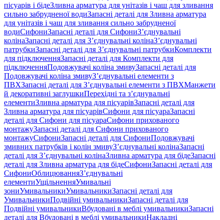
пісуарів і біде
Зливна арматура для унітазів і чаш для зливання
сильно забрудненої води
Запасні деталі для Зливна арматура
для унітазів і чаш для зливання сильно забрудненої
води
Сифони
Запасні деталі для Сифони
З’єднувальні
коліна
Запасні деталі для З’єднувальні коліна
З’єднувальні
патрубки
Запасні деталі для З’єднувальні патрубки
Комплекти
для підключення
Запасні деталі для Комплекти для
підключення
Подовжувачі коліна змиву
Запасні деталі для
Подовжувачі коліна змиву
З’єднувальні елементи з
ПВХ
Запасні деталі для З’єднувальні елементи з ПВХ
Манжети
й декоративні заглушки
Перехідні та з’єднувальні
елементи
Зливна арматура для пісуарів
Запасні деталі для
Зливна арматура для пісуарів
Сифони для пісуара
Запасні
деталі для Сифони для пісуара
Сифони прихованого
монтажу
Запасні деталі для Сифони прихованого
монтажу
Сифони
Запасні деталі для Сифони
Подовжувачі
змивних патрубків і колін змиву
З’єднувальні коліна
Запасні
деталі для З’єднувальні коліна
Зливна арматура для біде
Запасні
деталі для Зливна арматура для біде
Сифони
Запасні деталі для
Сифони
Облицювання
З’єднувальні
елементи
Ущільнення
Умивальні
зони
Умивальники
Умивальники
Запасні деталі для
Умивальники
Подвійні умивальники
Запасні деталі для
Подвійні умивальники
Вбудовані в меблі умивальники
Запасні
деталі для Вбудовані в меблі умивальники
Накладні