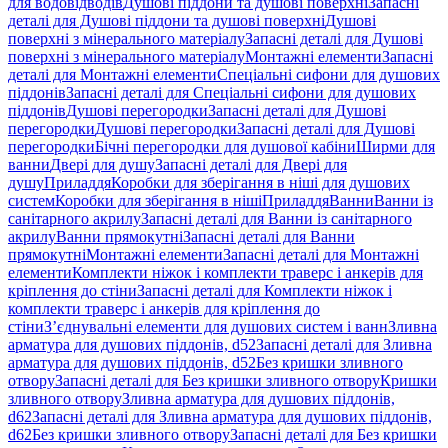
для водовідводів
Душові піддони та душові поверхні
Запасні
деталі для Душові піддони та душові поверхні
Душові
поверхні з мінерального матеріалу
Запасні деталі для Душові
поверхні з мінерального матеріалу
Монтажні елементи
Запасні
деталі для Монтажні елементи
Спеціальні сифони для душових
піддонів
Запасні деталі для Спеціальні сифони для душових
піддонів
Душові перегородки
Запасні деталі для Душові
перегородки
Душові перегородки
Запасні деталі для Душові
перегородки
Бічні перегородки для душової кабіни
Ширми для
ванни
Двері для душу
Запасні деталі для Двері для
душу
Приладдя
Коробки для зберігання в ніші для душових
систем
Коробки для зберігання в ніші
Приладдя
Ванни
Ванни із
санітарного акрилу
Запасні деталі для Ванни із санітарного
акрилу
Ванни прямокутні
Запасні деталі для Ванни
прямокутні
Монтажні елементи
Запасні деталі для Монтажні
елементи
Комплекти ніжок і комплекти траверс і анкерів для
кріплення до стіни
Запасні деталі для Комплекти ніжок і
комплекти траверс і анкерів для кріплення до
стіни
З’єднувальні елементи для душових систем і ванн
Зливна
арматура для душових піддонів, d52
Запасні деталі для Зливна
арматура для душових піддонів, d52
Без кришки зливного
отвору
Запасні деталі для Без кришки зливного отвору
Кришки
зливного отвору
Зливна арматура для душових піддонів,
d62
Запасні деталі для Зливна арматура для душових піддонів,
d62
Без кришки зливного отвору
Запасні деталі для Без кришки