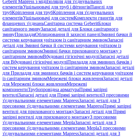
Geberit Mapress з міді
Ізоляція для з'єднувальних
елементів
Ущільнювачі для труб і фітингів
Панелі для
труб
Кріплення для труб
Кріплення для з'єднувальних
елементів
Ущільнювачі для систем
Комплекти гвинтів для
фланцевих з'єднань
Санітарна система Geberit
Блоки
санітарного змиву
Запасні деталі для Блоки санітарного
змиву
Приладдя
Облицювання й захисні панелі
Змивні бачки й
системи керування унітазом із санітарним змивом
Запасні
деталі для Змивні бачки й системи керування унітазом із
санітарним змивом
Змивні бачки прихованого монтажу з
санітарним змивом
Вбудовані гігієнічні модулі
Запасні деталі
для Вбудовані гігієнічні модулі
Приладдя для змивних бачків і
систем керування унітазом із санітарним змивом
Запасні деталі
для Приладдя для змивних бачків і систем керування унітазом
із санітарним змивом
Мережеві блоки живлення
Запасні деталі
для Мережеві блоки живлення
Мережеві
компоненти
Трубопровідна арматура
Прямі запірні
вентилі
Запасні деталі для Прямі запірні вентилі
З пресовими
з'єднувальними елементами Mapress
Запасні деталі для З
пресовими з'єднувальними елементами Mapress
Прямі запірні
вентилі для прихованого монтажу
Запасні деталі для Прямі
запірні вентилі для прихованого монтажу
З пресовими
з'єднувальними елементами Mepla
Запасні деталі для З
пресовими з'єднувальними елементами Mepla
З пресовими
з'єднувальними елементами Mapress
Запасні деталі для З