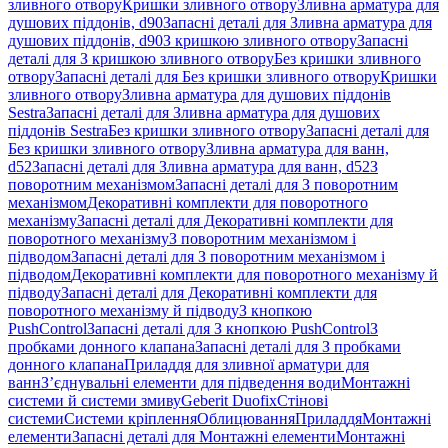
зливного отвору
Кришки зливного отвору
Зливна арматура для
душових піддонів, d90
Запасні деталі для Зливна арматура для
душових піддонів, d90
З кришкою зливного отвору
Запасні
деталі для З кришкою зливного отвору
Без кришки зливного
отвору
Запасні деталі для Без кришки зливного отвору
Кришки
зливного отвору
Зливна арматура для душових піддонів
Sestra
Запасні деталі для Зливна арматура для душових
піддонів Sestra
Без кришки зливного отвору
Запасні деталі для
Без кришки зливного отвору
Зливна арматура для ванн,
d52
Запасні деталі для Зливна арматура для ванн, d52
З
поворотним механізмом
Запасні деталі для З поворотним
механізмом
Декоративні комплекти для поворотного
механізму
Запасні деталі для Декоративні комплекти для
поворотного механізму
З поворотним механізмом і
підводом
Запасні деталі для З поворотним механізмом і
підводом
Декоративні комплекти для поворотного механізму й
підводу
Запасні деталі для Декоративні комплекти для
поворотного механізму й підводу
З кнопкою
PushControl
Запасні деталі для З кнопкою PushControl
З
пробками донного клапана
Запасні деталі для З пробками
донного клапана
Приладдя для зливної арматури для
ванн
З’єднувальні елементи для підведення води
Монтажні
системи й системи змиву
Geberit Duofix
Стінові
системи
Системи кріплення
Облицювання
Приладдя
Монтажні
елементи
Запасні деталі для Монтажні елементи
Монтажні