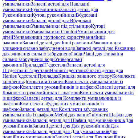
умивальники
Запасні деталі для Накладні
умивальники
Рукомийники
Запасні деталі для
Рукомийники
Кутові рукомийники
Вбудовані
умивальники
Запасні деталі для Вбудовані
умивальники
Умивальники під стільницю
Кутові
умивальники
Умивальники Comfort
Умивальники для
дітей
Умивальники групового користування
Інші
раковини
Запасні деталі для Інші раковини
Раковини для
зливання сильно забрудненої води
Запасні деталі для Раковини
для зливання сильно забрудненої води
Чаші для зливання
сильно забрудненої води
Універсальні
раковини
Приладдя
П’єдестали
Запасні деталі для
П’єдестали
П’єдестали
Напівп’єдестали
Запасні деталі для
Напівп’єдестали
Приладдя
Кришки зливного отвору
Комплекти
кріплення
Декоративні панелі
Комплекти умивальників із
шафкою
Комплекти рукомийників із шафкою
Запасні деталі для
Комплекти рукомийників із шафкою
Комплекти умивальників
із шафкою
Запасні деталі для Комплекти умивальників із
шафкою
Комплекти вбудованих умивальників із
шафкою
Запасні деталі для Комплекти вбудованих
умивальників із шафкою
Меблі для ванної кімнати
Шафки для
умивальників
Запасні деталі для Шафки для умивальників
Для
рукомийників
Запасні деталі для Для рукомийників
Для
умивальників
Запасні деталі для Для умивальників
Для
подвійних умивальників
Запасні деталі для Для подвійних