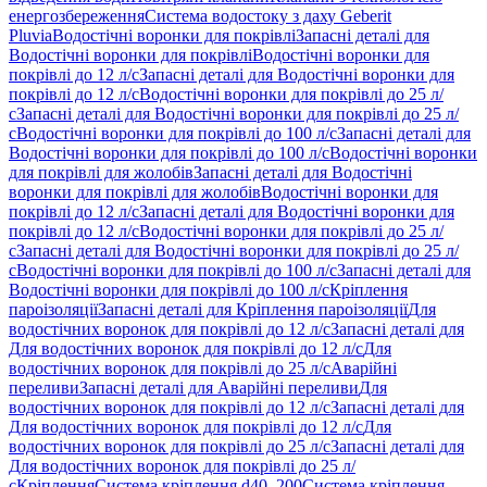
енергозбереження
Система водостоку з даху Geberit
Pluvia
Водостічні воронки для покрівлі
Запасні деталі для
Водостічні воронки для покрівлі
Водостічні воронки для
покрівлі до 12 л/с
Запасні деталі для Водостічні воронки для
покрівлі до 12 л/с
Водостічні воронки для покрівлі до 25 л/
с
Запасні деталі для Водостічні воронки для покрівлі до 25 л/
с
Водостічні воронки для покрівлі до 100 л/с
Запасні деталі для
Водостічні воронки для покрівлі до 100 л/с
Водостічні воронки
для покрівлі для жолобів
Запасні деталі для Водостічні
воронки для покрівлі для жолобів
Водостічні воронки для
покрівлі до 12 л/с
Запасні деталі для Водостічні воронки для
покрівлі до 12 л/с
Водостічні воронки для покрівлі до 25 л/
с
Запасні деталі для Водостічні воронки для покрівлі до 25 л/
с
Водостічні воронки для покрівлі до 100 л/с
Запасні деталі для
Водостічні воронки для покрівлі до 100 л/с
Кріплення
пароізоляції
Запасні деталі для Кріплення пароізоляції
Для
водостічних воронок для покрівлі до 12 л/с
Запасні деталі для
Для водостічних воронок для покрівлі до 12 л/с
Для
водостічних воронок для покрівлі до 25 л/с
Аварійні
переливи
Запасні деталі для Аварійні переливи
Для
водостічних воронок для покрівлі до 12 л/с
Запасні деталі для
Для водостічних воронок для покрівлі до 12 л/с
Для
водостічних воронок для покрівлі до 25 л/с
Запасні деталі для
Для водостічних воронок для покрівлі до 25 л/
с
Кріплення
Система кріплення d40–200
Система кріплення