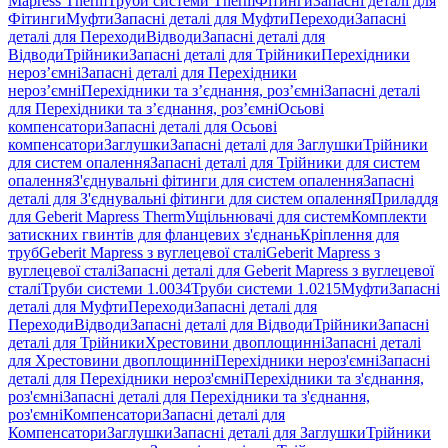
Mapress Therm
Труби системи Therm
Фітинги
Запасні деталі для
Фітинги
Муфти
Запасні деталі для Муфти
Переходи
Запасні
деталі для Переходи
Відводи
Запасні деталі для
Відводи
Трійники
Запасні деталі для Трійники
Перехідники
нероз’ємні
Запасні деталі для Перехідники
нероз’ємні
Перехідники та з’єднання, роз’ємні
Запасні деталі
для Перехідники та з’єднання, роз’ємні
Осьові
компенсатори
Запасні деталі для Осьові
компенсатори
Заглушки
Запасні деталі для Заглушки
Трійники
для систем опалення
Запасні деталі для Трійники для систем
опалення
З'єднувальні фітинги для систем опалення
Запасні
деталі для З'єднувальні фітинги для систем опалення
Приладдя
для Geberit Mapress Therm
Ущільнювачі для систем
Комплекти
затискних гвинтів для фланцевих з'єднань
Кріплення для
труб
Geberit Mapress з вуглецевої сталі
Geberit Mapress з
вуглецевої сталі
Запасні деталі для Geberit Mapress з вуглецевої
сталі
Труби системи 1.0034
Труби системи 1.0215
Муфти
Запасні
деталі для Муфти
Переходи
Запасні деталі для
Переходи
Відводи
Запасні деталі для Відводи
Трійники
Запасні
деталі для Трійники
Хрестовини двоплощинні
Запасні деталі
для Хрестовини двоплощинні
Перехідники нероз'ємні
Запасні
деталі для Перехідники нероз'ємні
Перехідники та з'єднання,
роз'ємні
Запасні деталі для Перехідники та з'єднання,
роз'ємні
Компенсатори
Запасні деталі для
Компенсатори
Заглушки
Запасні деталі для Заглушки
Трійники