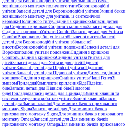
деталі для Воронкоподібні унітази для змивного бачка
зовнішнього монтажу поличного типу
Воронкоподібні
унітази
Запасні деталі для Воронкоподібні унітази
Змивні бачки
зовнішнього монтажу для унітазів, із сантехнічної
кераміки
Поличного типу
Сидіння з кришкою
Запасні деталі
для Сидіння з кришкою
Сидіння з кришкою
Запасні деталі для
Сидіння з кришкою
Унітази Comfort
Запасні деталі для Унітази
Comfort
Воронкоподібні унітази збільшеної висоти
Запасні
деталі для Воронкоподібні унітази збільшеної
висоти
Воронкоподібні унітази подовжені
Запасні деталі для
Воронкоподібні унітази подовжені
Сидіння з кришкою
Comfort
Сидіння з кришкою
Сидіння унітаза
Унітази для
дітей
Запасні деталі для Унітази для дітей
Підвісні
унітази
Запасні деталі для Підвісні унітази
Підлогові
унітази
Запасні деталі для Підлогові унітази
Дитячі сидіння з
кришкою
Сидіння з кришкою
Сидіння унітаза
Чаші Генуя
Зі
змивом
Приладдя
Комплекти кріплення
Біде
Підвісні
біде
Запасні деталі для Підвісні біде
Підлогові
біде
Приладдя
Запасні деталі для Приладдя
Змивні клавіші та
системи керування роботою унітаза
Змивні клавіші
Запасні
деталі для Змивні клавіші
Для змивних бачків прихованого
монтажу Sigma
Запасні деталі для Для змивних бачків
прихованого монтажу Sigma
Для змивних бачків прихованого
монтажу Omega
Запасні деталі для Для змивних бачків
прихованого монтажу Omega
Для змивних бачків прихованого