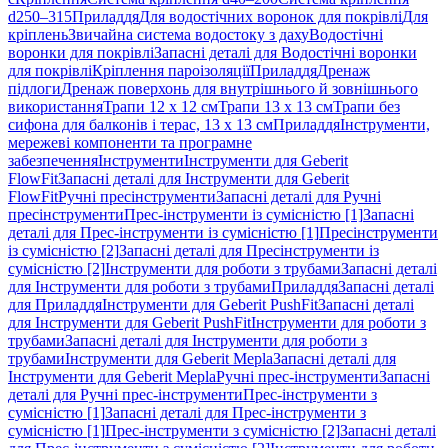
d250–315
Приладдя
Для водостічних воронок для покрівлі
Для
кріплень
Звичайна система водостоку з даху
Водостічні
воронки для покрівлі
Запасні деталі для Водостічні воронки
для покрівлі
Кріплення пароізоляції
Приладдя
Дренаж
підлоги
Дренаж поверхонь для внутрішнього й зовнішнього
використання
Трапи 12 x 12 см
Трапи 13 x 13 см
Трапи без
сифона для балконів і терас, 13 x 13 см
Приладдя
Інструменти,
мережеві компоненти та програмне
забезпечення
Інструменти
Інструменти для Geberit
FlowFit
Запасні деталі для Інструменти для Geberit
FlowFit
Ручні пресінструменти
Запасні деталі для Ручні
пресінструменти
Прес-інструменти із сумісністю [1]
Запасні
деталі для Прес-інструменти із сумісністю [1]
Пресінструменти
із сумісністю [2]
Запасні деталі для Пресінструменти із
сумісністю [2]
Інструменти для роботи з трубами
Запасні деталі
для Інструменти для роботи з трубами
Приладдя
Запасні деталі
для Приладдя
Інструменти для Geberit PushFit
Запасні деталі
для Інструменти для Geberit PushFit
Інструменти для роботи з
трубами
Запасні деталі для Інструменти для роботи з
трубами
Інструменти для Geberit Mepla
Запасні деталі для
Інструменти для Geberit Mepla
Ручні прес-інструменти
Запасні
деталі для Ручні прес-інструменти
Прес-інструменти з
сумісністю [1]
Запасні деталі для Прес-інструменти з
сумісністю [1]
Прес-інструменти з сумісністю [2]
Запасні деталі