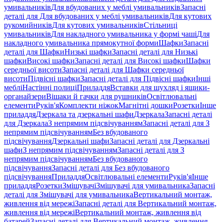
умивальників
Для вбудованих у меблі умивальників
Запасні
деталі для Для вбудованих у меблі умивальників
Для кутових
рукомийників
Для кутових умивальників
Стільниці
умивальників
Для накладного умивальника у формі чаші
Для
накладного умивальника прямокутної форми
Шафки
Запасні
деталі для Шафки
Низькі шафки
Запасні деталі для Низькі
шафки
Високі шафки
Запасні деталі для Високі шафки
Шафки
середньої висоти
Запасні деталі для Шафки середньої
висоти
Підвісні шафки
Запасні деталі для Підвісні шафки
Інші
меблі
Настінні полиці
Приладдя
Вставки для шухляд і ящики-
органайзери
Вішаки й гачки для рушників
Освітлювальні
елементи
Руків'я
Комплекти ніжок
Магнітні дошки
Розетки
Інше
приладдя
Дзеркала та дзеркальні шафи
Дзеркала
Запасні деталі
для Дзеркала
З непрямим підсвічуванням
Запасні деталі для З
непрямим підсвічуванням
Без вбудованого
підсвічування
Дзеркальні шафи
Запасні деталі для Дзеркальні
шафи
З непрямим підсвічуванням
Запасні деталі для З
непрямим підсвічуванням
Без вбудованого
підсвічування
Запасні деталі для Без вбудованого
підсвічування
Приладдя
Освітлювальні елементи
Руків'я
Інше
приладдя
Розетки
Змішувачі
Змішувачі для умивальника
Запасні
деталі для Змішувачі для умивальника
Вертикальний монтаж,
живлення від мережі
Запасні деталі для Вертикальний монтаж,
живлення від мережі
Вертикальний монтаж, живлення від
батарей
Запасні деталі для Вертикальний монтаж, живлення