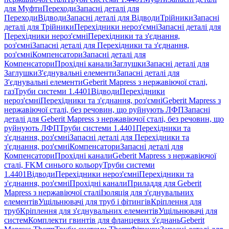
для Муфти
Переходи
Запасні деталі для
Переходи
Відводи
Запасні деталі для Відводи
Трійники
Запасні
деталі для Трійники
Перехідники нероз'ємні
Запасні деталі для
Перехідники нероз'ємні
Перехідники та з'єднання,
роз'ємні
Запасні деталі для Перехідники та з'єднання,
роз'ємні
Компенсатори
Запасні деталі для
Компенсатори
Прохідні канали
Заглушки
Запасні деталі для
Заглушки
З'єднувальні елементи
Запасні деталі для
З'єднувальні елементи
Geberit Mapress з нержавіючої сталі,
газ
Труби системи 1.4401
Відводи
Перехідники
нероз'ємні
Перехідники та з'єднання, роз'ємні
Geberit Mapress з
нержавіючої сталі, без речовин, що руйнують ЛФП
Запасні
деталі для Geberit Mapress з нержавіючої сталі, без речовин, що
руйнують ЛФП
Труби системи 1.4401
Перехідники та
з'єднання, роз'ємні
Запасні деталі для Перехідники та
з'єднання, роз'ємні
Компенсатори
Запасні деталі для
Компенсатори
Прохідні канали
Geberit Mapress з нержавіючої
сталі, FKM синього кольору
Труби системи
1.4401
Відводи
Перехідники нероз'ємні
Перехідники та
з'єднання, роз'ємні
Прохідні канали
Приладдя для Geberit
Mapress з нержавіючої сталі
Ізоляція для з'єднувальних
елементів
Ущільнювачі для труб і фітингів
Кріплення для
труб
Кріплення для з'єднувальних елементів
Ущільнювачі для
систем
Комплекти гвинтів для фланцевих з'єднань
Geberit