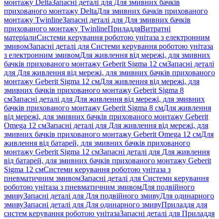
монтажу Delta
Запасні деталі для Для змивних бачків
прихованого монтажу Delta
Для змивних бачків прихованого
монтажу Twinline
Запасні деталі для Для змивних бачків
прихованого монтажу Twinline
Приладдя
Витратні
матеріали
Системи керування роботою унітаза з електронним
змивом
Запасні деталі для Системи керування роботою унітаза
з електронним змивом
Для живлення від мережі, для змивних
бачків прихованого монтажу Geberit Sigma 12 см
Запасні деталі
для Для живлення від мережі, для змивних бачків прихованого
монтажу Geberit Sigma 12 см
Для живлення від мережі, для
змивних бачків прихованого монтажу Geberit Sigma 8
см
Запасні деталі для Для живлення від мережі, для змивних
бачків прихованого монтажу Geberit Sigma 8 см
Для живлення
від мережі, для змивних бачків прихованого монтажу Geberit
Omega 12 см
Запасні деталі для Для живлення від мережі, для
змивних бачків прихованого монтажу Geberit Omega 12 см
Для
живлення від батарей, для змивних бачків прихованого
монтажу Geberit Sigma 12 см
Запасні деталі для Для живлення
від батарей, для змивних бачків прихованого монтажу Geberit
Sigma 12 см
Системи керування роботою унітаза з
пневматичним змивом
Запасні деталі для Системи керування
роботою унітаза з пневматичним змивом
Для подвійного
змиву
Запасні деталі для Для подвійного змиву
Для одинарного
змиву
Запасні деталі для Для одинарного змиву
Приладдя для
систем керування роботою унітаза
Запасні деталі для Приладдя