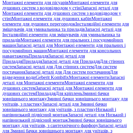
Монтажні елементи для пісуарів
Монтажні елементи для
душових систем з водовідводом у стіні
Запасні деталі для
Монтажні елементи для душових систем з водовідводом у
стіні
Монтажні елементи для душових кабін
Монтажні
елементи для душових перегородок
Інсталяційні елементи для
змішувачів для умивальника та приладів
Запасні деталі для
Інсталяційні елементи для змішувачів для умивальника та
приладів
Монтажні елементи для пральних і посудомийних
машин
Запасні деталі для Монтажні елементи для пральних і
посудомийних машин
Монтажні елементи для консольних
навантажень
Приладдя
Запасні деталі для
Приладдя
Приладдя
Запасні деталі для Приладдя
Для стінних
систем
Запасні деталі для Для стінних систем
Для систем
постачання
Запасні деталі для Для систем постачання
Для
відведення води
Geberit Kombifix
Монтажні елементи
Запасні
деталі для Монтажні елементи
Монтажні елементи для
душових систем
Запасні деталі для Монтажні елементи для
душових систем
Приладдя
Для кріплень
Змивні бачки
зовнішнього монтажу
Змивні бачки зовнішнього монтажу для
унітазів, з пластику
Запасні деталі для Змивні бачки
зовнішнього монтажу для унітазів, з пластику
Низький і
напівнизький підвісний монтаж
Запасні деталі для Низький і
напівнизький підвісний монтаж
Змивні бачки зовнішнього
монтажу для унітазів, з сантехнічного фарфору
Запасні деталі
для Змивні бачки зовнішнього монтажу для унітазів, з