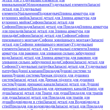
деталі для З’єднувальні елементи для
вмивальників
Облицювання
З’єднувальні елементи
Запасні
деталі для З’єднувальні
елементи
Ущільнення
Подовжувачі
Зливна арматура для
кухонних мийок
Запасні деталі для Зливна арматура для
кухонних мийок
Сифони
Запасні деталі для
Сифони
Приладдя
Запасні деталі для Приладдя
Зливна арматура
для приладів
Запасні деталі для Зливна арматура для
приладів
Сифони
Запасні деталі для Сифони
Сифони
прихованого монтажу
Сифони зовнішнього монтажу
Запасні
деталі для Сифони зовнішнього монтажу
З’єднувальні
елементи
Запасні деталі для З’єднувальні елементи
Зливна
арматура для раковин для зливання сильно забрудненої
води
Запасні деталі для Зливна арматура для раковин для
зливання сильно забрудненої води
Сифони
Запасні деталі для
Сифони
З’єднувальні патрубки
Запасні деталі для З’єднувальні
патрубки
Донні клапани
Приладдя
Душові системи та
ванни
Душові системи
Дренаж підлоги для душових
систем
Запасні деталі для Дренаж підлоги для душових
систем
Душові дренажні канали
Запасні деталі для Душові
дренажні канали
Приладдя для дренажних каналів
Трапи для
душа
Запасні деталі для Трапи для душа
Приладдя для трапів
для душа
Запасні деталі для Приладдя для трапів для
душа
Водовідводи в стіні
Запасні деталі для Водовідводи в
стіні
Приладдя для водовідводів
Запасні деталі для Приладдя