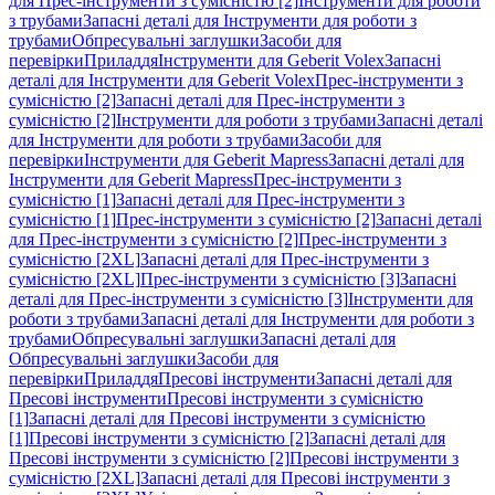
для Прес-інструменти з сумісністю [2]
Інструменти для роботи
з трубами
Запасні деталі для Інструменти для роботи з
трубами
Обпресувальні заглушки
Засоби для
перевірки
Приладдя
Інструменти для Geberit Volex
Запасні
деталі для Інструменти для Geberit Volex
Прес-інструменти з
сумісністю [2]
Запасні деталі для Прес-інструменти з
сумісністю [2]
Інструменти для роботи з трубами
Запасні деталі
для Інструменти для роботи з трубами
Засоби для
перевірки
Інструменти для Geberit Mapress
Запасні деталі для
Інструменти для Geberit Mapress
Прес-інструменти з
сумісністю [1]
Запасні деталі для Прес-інструменти з
сумісністю [1]
Прес-інструменти з сумісністю [2]
Запасні деталі
для Прес-інструменти з сумісністю [2]
Прес-інструменти з
сумісністю [2XL]
Запасні деталі для Прес-інструменти з
сумісністю [2XL]
Прес-інструменти з сумісністю [3]
Запасні
деталі для Прес-інструменти з сумісністю [3]
Інструменти для
роботи з трубами
Запасні деталі для Інструменти для роботи з
трубами
Обпресувальні заглушки
Запасні деталі для
Обпресувальні заглушки
Засоби для
перевірки
Приладдя
Пресові інструменти
Запасні деталі для
Пресові інструменти
Пресові інструменти з сумісністю
[1]
Запасні деталі для Пресові інструменти з сумісністю
[1]
Пресові інструменти з сумісністю [2]
Запасні деталі для
Пресові інструменти з сумісністю [2]
Пресові інструменти з
сумісністю [2XL]
Запасні деталі для Пресові інструменти з