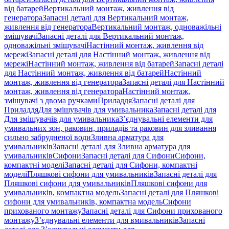
від батарей
Вертикальний монтаж, живлення від
генератора
Запасні деталі для Вертикальний монтаж,
живлення від генератора
Вертикальний монтаж, одноважільні
змішувачі
Запасні деталі для Вертикальний монтаж,
одноважільні змішувачі
Настінний монтаж, живлення від
мережі
Запасні деталі для Настінний монтаж, живлення від
мережі
Настінний монтаж, живлення від батарей
Запасні деталі
для Настінний монтаж, живлення від батарей
Настінний
монтаж, живлення від генератора
Запасні деталі для Настінний
монтаж, живлення від генератора
Настінний монтаж,
змішувачі з двома ручками
Приладдя
Запасні деталі для
Приладдя
Для змішувачів для умивальника
Запасні деталі для
Для змішувачів для умивальника
З’єднувальні елементи для
умивальних зон, раковин, приладів та раковин для зливання
сильно забрудненої води
Зливна арматура для
умивальників
Запасні деталі для Зливна арматура для
умивальників
Сифони
Запасні деталі для Сифони
Сифони,
компактні моделі
Запасні деталі для Сифони, компактні
моделі
Пляшкові сифони для умивальників
Запасні деталі для
Пляшкові сифони для умивальників
Пляшкові сифони для
умивальників, компактна модель
Запасні деталі для Пляшкові
сифони для умивальників, компактна модель
Сифони
прихованого монтажу
Запасні деталі для Сифони прихованого
монтажу
З’єднувальні елементи для вмивальників
Запасні