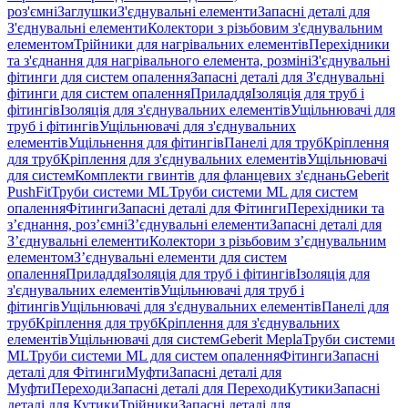
роз'ємні
Заглушки
З'єднувальні елементи
Запасні деталі для
З'єднувальні елементи
Колектори з різьбовим з'єднувальним
елементом
Трійники для нагрівальних елементів
Перехідники
та з'єднання для нагрівального елемента, розміні
З'єднувальні
фітинги для систем опалення
Запасні деталі для З'єднувальні
фітинги для систем опалення
Приладдя
Ізоляція для труб і
фітингів
Ізоляція для з'єднувальних елементів
Ущільнювачі для
труб і фітингів
Ущільнювачі для з'єднувальних
елементів
Ущільнення для фітингів
Панелі для труб
Кріплення
для труб
Кріплення для з'єднувальних елементів
Ущільнювачі
для систем
Комплекти гвинтів для фланцевих з'єднань
Geberit
PushFit
Труби системи ML
Труби системи ML для систем
опалення
Фітинги
Запасні деталі для Фітинги
Перехідники та
з’єднання, роз’ємні
З’єднувальні елементи
Запасні деталі для
З’єднувальні елементи
Колектори з різьбовим з’єднувальним
елементом
З’єднувальні елементи для систем
опалення
Приладдя
Ізоляція для труб і фітингів
Ізоляція для
з'єднувальних елементів
Ущільнювачі для труб і
фітингів
Ущільнювачі для з'єднувальних елементів
Панелі для
труб
Кріплення для труб
Кріплення для з'єднувальних
елементів
Ущільнювачі для систем
Geberit Mepla
Труби системи
ML
Труби системи ML для систем опалення
Фітинги
Запасні
деталі для Фітинги
Муфти
Запасні деталі для
Муфти
Переходи
Запасні деталі для Переходи
Кутики
Запасні
деталі для Кутики
Трійники
Запасні деталі для