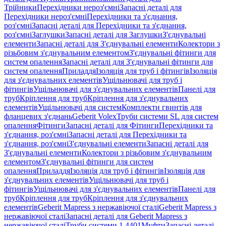
Трійники
Перехідники нероз'ємні
Запасні деталі для
Перехідники нероз'ємні
Перехідники та з'єднання,
роз'ємні
Запасні деталі для Перехідники та з'єднання,
роз'ємні
Заглушки
Запасні деталі для Заглушки
З'єднувальні
елементи
Запасні деталі для З'єднувальні елементи
Колектори з
різьбовим з'єднувальним елементом
З'єднувальні фітинги для
систем опалення
Запасні деталі для З'єднувальні фітинги для
систем опалення
Приладдя
Ізоляція для труб і фітингів
Ізоляція
для з'єднувальних елементів
Ущільнювачі для труб і
фітингів
Ущільнювачі для з'єднувальних елементів
Панелі для
труб
Кріплення для труб
Кріплення для з'єднувальних
елементів
Ущільнювачі для систем
Комплекти гвинтів для
фланцевих з'єднань
Geberit Volex
Труби системи SL для систем
опалення
Фітинги
Запасні деталі для Фітинги
Перехідники та
з'єднання, роз'ємні
Запасні деталі для Перехідники та
з'єднання, роз'ємні
З'єднувальні елементи
Запасні деталі для
З'єднувальні елементи
Колектори з різьбовим з'єднувальним
елементом
З'єднувальні фітинги для систем
опалення
Приладдя
Ізоляція для труб і фітингів
Ізоляція для
з'єднувальних елементів
Ущільнювачі для труб і
фітингів
Ущільнювачі для з'єднувальних елементів
Панелі для
труб
Кріплення для труб
Кріплення для з'єднувальних
елементів
Geberit Mapress з нержавіючої сталі
Geberit Mapress з
нержавіючої сталі
Запасні деталі для Geberit Mapress з
нержавіючої сталі
Труби системи 1.4401
Муфти
Запасні деталі