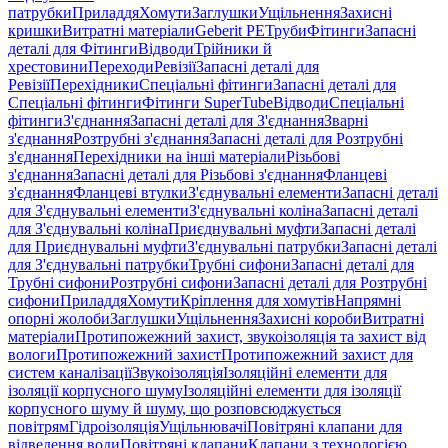
патрубки
Приладдя
Хомути
Заглушки
Ущільнення
Захисні
кришки
Витратні матеріали
Geberit PE
Труби
Фітинги
Запасні
деталі для Фітинги
Відводи
Трійники й
хрестовини
Переходи
Ревізії
Запасні деталі для
Ревізії
Перехідники
Спеціальні фітинги
Запасні деталі для
Спеціальні фітинги
Фітинги SuperTube
Відводи
Спеціальні
фітинги
З'єднання
Запасні деталі для З'єднання
Зварні
з'єднання
Розтрубні з'єднання
Запасні деталі для Розтрубні
з'єднання
Перехідники на інші матеріали
Різьбові
з'єднання
Запасні деталі для Різьбові з'єднання
Фланцеві
з'єднання
Фланцеві втулки
З'єднувальні елементи
Запасні деталі
для З'єднувальні елементи
З'єднувальні коліна
Запасні деталі
для З'єднувальні коліна
Приєднувальні муфти
Запасні деталі
для Приєднувальні муфти
З'єднувальні патрубки
Запасні деталі
для З'єднувальні патрубки
Трубні сифони
Запасні деталі для
Трубні сифони
Розтрубні сифони
Запасні деталі для Розтрубні
сифони
Приладдя
Хомути
Кріплення для хомутів
Напрямні
опорні жолоби
Заглушки
Ущільнення
Захисні короби
Витратні
матеріали
Протипожежний захист, звукоізоляція та захист від
вологи
Протипожежний захист
Протипожежний захист для
систем каналізації
Звукоізоляція
Ізоляційні елементи для
ізоляції корпусного шуму
Ізоляційні елементи для ізоляції
корпусного шуму й шуму, що розповсюджується
повітрям
Гідроізоляція
Ущільнювачі
Повітряні клапани для
відведення води
Повітряні клапани
Клапани з технологією