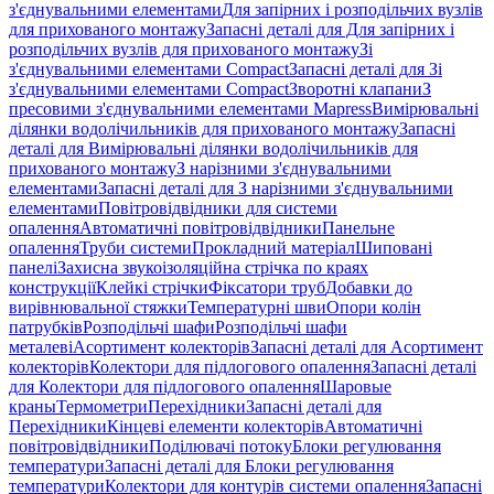
з'єднувальними елементами
Для запірних і розподільчих вузлів
для прихованого монтажу
Запасні деталі для Для запірних і
розподільчих вузлів для прихованого монтажу
Зі
з'єднувальними елементами Compact
Запасні деталі для Зі
з'єднувальними елементами Compact
Зворотні клапани
З
пресовими з'єднувальними елементами Mapress
Вимірювальні
ділянки водолічильників для прихованого монтажу
Запасні
деталі для Вимірювальні ділянки водолічильників для
прихованого монтажу
З нарізними з'єднувальними
елементами
Запасні деталі для З нарізними з'єднувальними
елементами
Повітровідвідники для системи
опалення
Автоматичні повітровідвідники
Панельне
опалення
Труби системи
Прокладний матеріал
Шиповані
панелі
Захисна звукоізоляційна стрічка по краях
конструкції
Клейкі стрічки
Фіксатори труб
Добавки до
вирівнювальної стяжки
Температурні шви
Опори колін
патрубків
Розподільчі шафи
Розподільчі шафи
металеві
Асортимент колекторів
Запасні деталі для Асортимент
колекторів
Колектори для підлогового опалення
Запасні деталі
для Колектори для підлогового опалення
Шаровые
краны
Термометри
Перехідники
Запасні деталі для
Перехідники
Кінцеві елементи колекторів
Автоматичні
повітровідвідники
Поділювачі потоку
Блоки регулювання
температури
Запасні деталі для Блоки регулювання
температури
Колектори для контурів системи опалення
Запасні