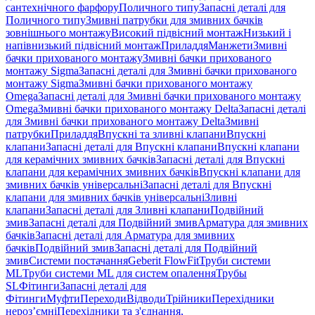
сантехнічного фарфору
Поличного типу
Запасні деталі для
Поличного типу
Змивні патрубки для змивних бачків
зовнішнього монтажу
Високий підвісний монтаж
Низький і
напівнизький підвісний монтаж
Приладдя
Манжети
Змивні
бачки прихованого монтажу
Змивні бачки прихованого
монтажу Sigma
Запасні деталі для Змивні бачки прихованого
монтажу Sigma
Змивні бачки прихованого монтажу
Omega
Запасні деталі для Змивні бачки прихованого монтажу
Omega
Змивні бачки прихованого монтажу Delta
Запасні деталі
для Змивні бачки прихованого монтажу Delta
Змивні
патрубки
Приладдя
Впускні та зливні клапани
Впускні
клапани
Запасні деталі для Впускні клапани
Впускні клапани
для керамічних змивних бачків
Запасні деталі для Впускні
клапани для керамічних змивних бачків
Впускні клапани для
змивних бачків універсальні
Запасні деталі для Впускні
клапани для змивних бачків універсальні
Зливні
клапани
Запасні деталі для Зливні клапани
Подвійний
змив
Запасні деталі для Подвійний змив
Арматура для змивних
бачкiв
Запасні деталі для Арматура для змивних
бачкiв
Подвійний змив
Запасні деталі для Подвійний
змив
Системи постачання
Geberit FlowFit
Труби системи
ML
Труби системи ML для систем опалення
Трубы
SL
Фітинги
Запасні деталі для
Фітинги
Муфти
Переходи
Відводи
Трійники
Перехідники
нероз’ємні
Перехідники та з'єднання,