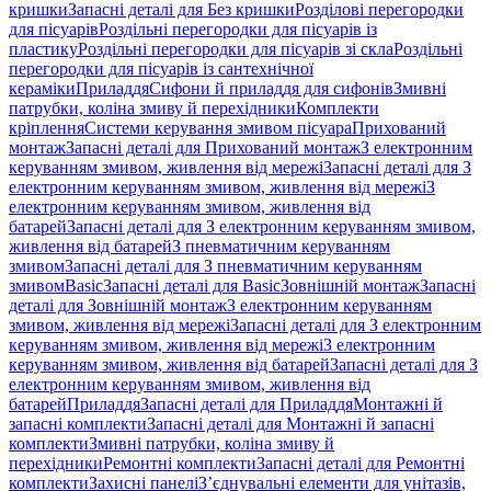
кришки
Запасні деталі для Без кришки
Розділові перегородки
для пісуарів
Роздільні перегородки для пісуарів із
пластику
Роздільні перегородки для пісуарів зі скла
Роздільні
перегородки для пісуарів із сантехнічної
кераміки
Приладдя
Сифони й приладдя для сифонів
Змивні
патрубки, коліна змиву й перехідники
Комплекти
кріплення
Системи керування змивом пісуара
Прихований
монтаж
Запасні деталі для Прихований монтаж
З електронним
керуванням змивом, живлення від мережі
Запасні деталі для З
електронним керуванням змивом, живлення від мережі
З
електронним керуванням змивом, живлення від
батарей
Запасні деталі для З електронним керуванням змивом,
живлення від батарей
З пневматичним керуванням
змивом
Запасні деталі для З пневматичним керуванням
змивом
Basic
Запасні деталі для Basic
Зовнішній монтаж
Запасні
деталі для Зовнішній монтаж
З електронним керуванням
змивом, живлення від мережі
Запасні деталі для З електронним
керуванням змивом, живлення від мережі
З електронним
керуванням змивом, живлення від батарей
Запасні деталі для З
електронним керуванням змивом, живлення від
батарей
Приладдя
Запасні деталі для Приладдя
Монтажні й
запасні комплекти
Запасні деталі для Монтажні й запасні
комплекти
Змивні патрубки, коліна змиву й
перехідники
Ремонтні комплекти
Запасні деталі для Ремонтні
комплекти
Захисні панелі
З’єднувальні елементи для унітазів,