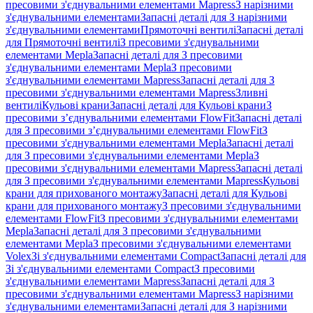
пресовими з'єднувальними елементами Mapress
З нарізними
з'єднувальними елементами
Запасні деталі для З нарізними
з'єднувальними елементами
Прямоточні вентилі
Запасні деталі
для Прямоточні вентилі
З пресовими з'єднувальними
елементами Mepla
Запасні деталі для З пресовими
з'єднувальними елементами Mepla
З пресовими
з'єднувальними елементами Mapress
Запасні деталі для З
пресовими з'єднувальними елементами Mapress
Зливні
вентилі
Кульові крани
Запасні деталі для Кульові крани
З
пресовими з’єднувальними елементами FlowFit
Запасні деталі
для З пресовими з’єднувальними елементами FlowFit
З
пресовими з'єднувальними елементами Mepla
Запасні деталі
для З пресовими з'єднувальними елементами Mepla
З
пресовими з'єднувальними елементами Mapress
Запасні деталі
для З пресовими з'єднувальними елементами Mapress
Кульові
крани для прихованого монтажу
Запасні деталі для Кульові
крани для прихованого монтажу
З пресовими з'єднувальними
елементами FlowFit
З пресовими з'єднувальними елементами
Mepla
Запасні деталі для З пресовими з'єднувальними
елементами Mepla
З пресовими з'єднувальними елементами
Volex
Зі з'єднувальними елементами Compact
Запасні деталі для
Зі з'єднувальними елементами Compact
З пресовими
з'єднувальними елементами Mapress
Запасні деталі для З
пресовими з'єднувальними елементами Mapress
З нарізними
з'єднувальними елементами
Запасні деталі для З нарізними