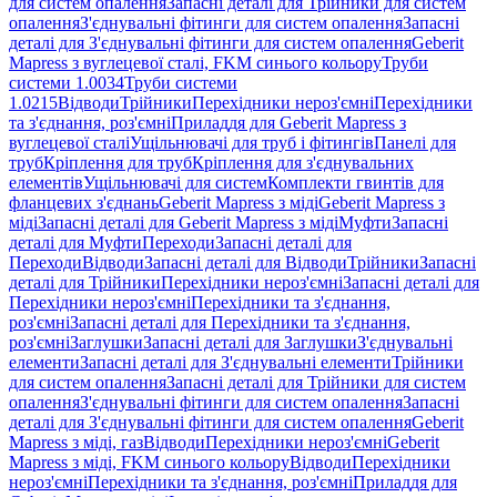
для систем опалення
Запасні деталі для Трійники для систем
опалення
З'єднувальні фітинги для систем опалення
Запасні
деталі для З'єднувальні фітинги для систем опалення
Geberit
Mapress з вуглецевої сталі, FKM синього кольору
Труби
системи 1.0034
Труби системи
1.0215
Відводи
Трійники
Перехідники нероз'ємні
Перехідники
та з'єднання, роз'ємні
Приладдя для Geberit Mapress з
вуглецевої сталі
Ущільнювачі для труб і фітингів
Панелі для
труб
Кріплення для труб
Кріплення для з'єднувальних
елементів
Ущільнювачі для систем
Комплекти гвинтів для
фланцевих з'єднань
Geberit Mapress з міді
Geberit Mapress з
міді
Запасні деталі для Geberit Mapress з міді
Муфти
Запасні
деталі для Муфти
Переходи
Запасні деталі для
Переходи
Відводи
Запасні деталі для Відводи
Трійники
Запасні
деталі для Трійники
Перехідники нероз'ємні
Запасні деталі для
Перехідники нероз'ємні
Перехідники та з'єднання,
роз'ємні
Запасні деталі для Перехідники та з'єднання,
роз'ємні
Заглушки
Запасні деталі для Заглушки
З'єднувальні
елементи
Запасні деталі для З'єднувальні елементи
Трійники
для систем опалення
Запасні деталі для Трійники для систем
опалення
З'єднувальні фітинги для систем опалення
Запасні
деталі для З'єднувальні фітинги для систем опалення
Geberit
Mapress з міді, газ
Відводи
Перехідники нероз'ємні
Geberit
Mapress з міді, FKM синього кольору
Відводи
Перехідники
нероз'ємні
Перехідники та з'єднання, роз'ємні
Приладдя для