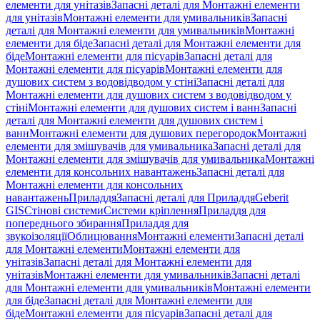
елементи для унітазів
Запасні деталі для Монтажні елементи
для унітазів
Монтажні елементи для умивальників
Запасні
деталі для Монтажні елементи для умивальників
Монтажні
елементи для біде
Запасні деталі для Монтажні елементи для
біде
Монтажні елементи для пісуарів
Запасні деталі для
Монтажні елементи для пісуарів
Монтажні елементи для
душових систем з водовідводом у стіні
Запасні деталі для
Монтажні елементи для душових систем з водовідводом у
стіні
Монтажні елементи для душових систем і ванн
Запасні
деталі для Монтажні елементи для душових систем і
ванн
Монтажні елементи для душових перегородок
Монтажні
елементи для змішувачів для умивальника
Запасні деталі для
Монтажні елементи для змішувачів для умивальника
Монтажні
елементи для консольних навантажень
Запасні деталі для
Монтажні елементи для консольних
навантажень
Приладдя
Запасні деталі для Приладдя
Geberit
GIS
Стінові системи
Системи кріплення
Приладдя для
попереднього збирання
Приладдя для
звукоізоляції
Облицювання
Монтажні елементи
Запасні деталі
для Монтажні елементи
Монтажні елементи для
унітазів
Запасні деталі для Монтажні елементи для
унітазів
Монтажні елементи для умивальників
Запасні деталі
для Монтажні елементи для умивальників
Монтажні елементи
для біде
Запасні деталі для Монтажні елементи для
біде
Монтажні елементи для пісуарів
Запасні деталі для