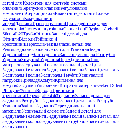
деталі для Колектори для контурів системи
опалення
Перепускні клапани
Регулювальні
компоненти
Сервоприводи
Кімнатні термостати
Головні
регулятори
Комунікаційні
модулі
Датчики
Трансформатори
Приладдя
Ізоляція для
колекторів
Системи внутрішньої каналізації будівель
Geberit
Silent-db20
Труби
Фітинги
Запасні деталі для
Фітинги
Відводи
Трійники й
хрестовини
Переходи
Ревізії
Запасні деталі для
Ревізії
З'єднання
Запасні деталі для З'єднання
Зварні
з'єднання
Розтрубні з'єднання
Запасні деталі для Розтрубні
з'єднання
Хомутові з'єднання
Перехідники на інші
матеріали
З'єднувальні елементи
Запасні деталі для
З'єднувальні елементи
З'єднувальні коліна
Запасні деталі для
З'єднувальні коліна
З'єднувальні муфти
З'єднувальні
патрубки
Приладдя
Хомути
Кріплення для
хомутів
Заглушки
Ущільнення
Витратні матеріали
Geberit Silent-
PP
Труби
Фітинги
Відводи
Трійники й
хрестовини
Переходи
Ревізії
З'єднання
Запасні деталі для
З'єднання
Розтрубні з'єднання
Запасні деталі для Розтрубні
з'єднання
Зачіпні з'єднання
Перехідники на інші
матеріали
З'єднувальні елементи
Запасні деталі для
З'єднувальні елементи
З'єднувальні коліна
Запасні деталі для
З'єднувальні коліна
З'єднувальні патрубки
Запасні деталі для
З'єднувальні