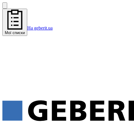
На geberit.ua
Мої списки