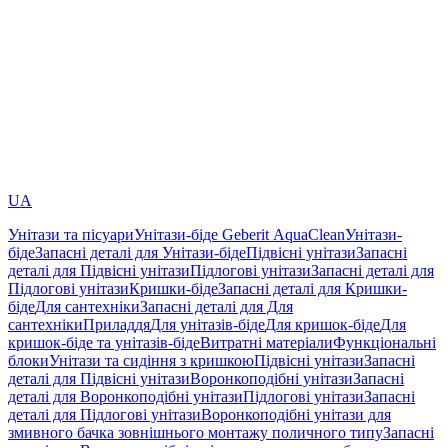
UA
Унітази та пісуари
Унітази-біде Geberit AquaClean
Унітази-
біде
Запасні деталі для Унітази-біде
Підвісні унітази
Запасні
деталі для Підвісні унітази
Підлогові унітази
Запасні деталі для
Підлогові унітази
Кришки-біде
Запасні деталі для Кришки-
біде
Для сантехніки
Запасні деталі для Для
сантехніки
Приладдя
Для унітазів-біде
Для кришок-біде
Для
кришок-біде та унітазів-біде
Витратні матеріали
Функціональні
блоки
Унітази та сидіння з кришкою
Підвісні унітази
Запасні
деталі для Підвісні унітази
Воронкоподібні унітази
Запасні
деталі для Воронкоподібні унітази
Підлогові унітази
Запасні
деталі для Підлогові унітази
Воронкоподібні унітази для
змивного бачка зовнішнього монтажу поличного типу
Запасні