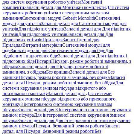
для систем керування роботою унітаза
Монтажні
комплекти
Запасні деталі для Монтажні комплекти
Для систем
керування роботою унітаза з електронним запуском
змивання
Сантехнічні модулі Geberit Monolith
Сантехнічні
модулі для унітазів
Запасні деталі для Сантехнічні модулі для
унітазів
Для підвісних унітазів
Запасні деталі для Для підвісних
унітазів
Для підлогових унітазів
Запасні деталі для Для
підлогових унітазів
Приладдя
Запасні деталі для
Приладдя
Витратні матеріали
Сантехнічні модулі для
біде
Запасні деталі для Сантехнічні модулі для біде
Для
підвісних і підлогових біде
Запасні деталі для Для підвісних і
підлогових біде
Пісуари
Пісуари, режим роботи зі змиванням, з
обідком
Запасні деталі для Пісуари, режим роботи зі
змиванням, з обідком
Без кришки
Запасні деталі для Без
кришки
Пісуари, режим роботи зі змивом, без обідка
Запасні
деталі для Пісуари, режим роботи зі змивом, без обідка
Для
системи керування змивом пісуара відкритого або
прихованого монтажу
Запасні деталі для Для системи
керування змивом пісуара відкритого або прихованого
монтажу
З інтегрованою системою керування змивом
пісуара
Запасні деталі для З інтегрованою системою керування
змивом пісуара
Для інтегрованої системи керування змивом
пісуара
Запасні деталі для Для інтегрованої системи керування
змивом пісуара
Пісуари, безводний режим роботи
Запасні
деталі для Пісуари, безводний режим роботи
Без