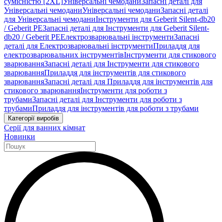
сумісністю [2XL]
Універсальні чемодани
Запасні деталі для
Універсальні чемодани
Універсальні чемодани
Запасні деталі
для Універсальні чемодани
Інструменти для Geberit Silent-db20
/ Geberit PE
Запасні деталі для Інструменти для Geberit Silent-
db20 / Geberit PE
Електрозварювальні інструменти
Запасні
деталі для Електрозварювальні інструменти
Приладдя для
електрозварювальних інструментів
Інструменти для стикового
зварювання
Запасні деталі для Інструменти для стикового
зварювання
Приладдя для інструментів для стикового
зварювання
Запасні деталі для Приладдя для інструментів для
стикового зварювання
Інструменти для роботи з
трубами
Запасні деталі для Інструменти для роботи з
трубами
Приладдя для інструментів для роботи з трубами
Категорії виробів
Серії для ванних кімнат
Новинки