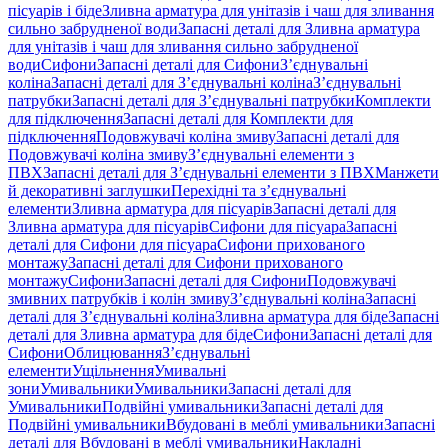
пісуарів і біде
Зливна арматура для унітазів і чаш для зливання
сильно забрудненої води
Запасні деталі для Зливна арматура
для унітазів і чаш для зливання сильно забрудненої
води
Сифони
Запасні деталі для Сифони
З’єднувальні
коліна
Запасні деталі для З’єднувальні коліна
З’єднувальні
патрубки
Запасні деталі для З’єднувальні патрубки
Комплекти
для підключення
Запасні деталі для Комплекти для
підключення
Подовжувачі коліна змиву
Запасні деталі для
Подовжувачі коліна змиву
З’єднувальні елементи з
ПВХ
Запасні деталі для З’єднувальні елементи з ПВХ
Манжети
й декоративні заглушки
Перехідні та з’єднувальні
елементи
Зливна арматура для пісуарів
Запасні деталі для
Зливна арматура для пісуарів
Сифони для пісуара
Запасні
деталі для Сифони для пісуара
Сифони прихованого
монтажу
Запасні деталі для Сифони прихованого
монтажу
Сифони
Запасні деталі для Сифони
Подовжувачі
змивних патрубків і колін змиву
З’єднувальні коліна
Запасні
деталі для З’єднувальні коліна
Зливна арматура для біде
Запасні
деталі для Зливна арматура для біде
Сифони
Запасні деталі для
Сифони
Облицювання
З’єднувальні
елементи
Ущільнення
Умивальні
зони
Умивальники
Умивальники
Запасні деталі для
Умивальники
Подвійні умивальники
Запасні деталі для
Подвійні умивальники
Вбудовані в меблі умивальники
Запасні
деталі для Вбудовані в меблі умивальники
Накладні