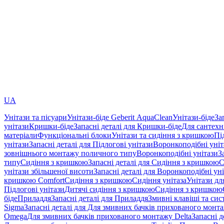
UA
Унітази та пісуари
Унітази-біде Geberit AquaClean
Унітази-біде
За
унітази
Кришки-біде
Запасні деталі для Кришки-біде
Для сантехн
матеріали
Функціональні блоки
Унітази та сидіння з кришкою
Пі
унітази
Запасні деталі для Підлогові унітази
Воронкоподібні уні
зовнішнього монтажу поличного типу
Воронкоподібні унітази
З
типу
Сидіння з кришкою
Запасні деталі для Сидіння з кришкою
С
унітази збільшеної висоти
Запасні деталі для Воронкоподібні ун
кришкою Comfort
Сидіння з кришкою
Сидіння унітаза
Унітази дл
Підлогові унітази
Дитячі сидіння з кришкою
Сидіння з кришкою
біде
Приладдя
Запасні деталі для Приладдя
Змивні клавіші та си
Sigma
Запасні деталі для Для змивних бачків прихованого монт
Omega
Для змивних бачків прихованого монтажу Delta
Запасні 