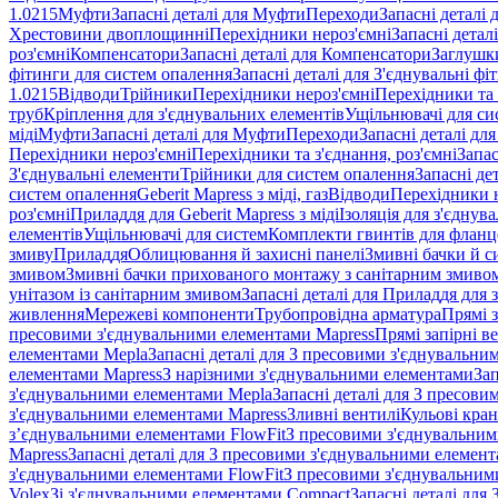
1.0215
Муфти
Запасні деталі для Муфти
Переходи
Запасні деталі
Хрестовини двоплощинні
Перехідники нероз'ємні
Запасні детал
роз'ємні
Компенсатори
Запасні деталі для Компенсатори
Заглушк
фітинги для систем опалення
Запасні деталі для З'єднувальні ф
1.0215
Відводи
Трійники
Перехідники нероз'ємні
Перехідники та 
труб
Кріплення для з'єднувальних елементів
Ущільнювачі для си
міді
Муфти
Запасні деталі для Муфти
Переходи
Запасні деталі дл
Перехідники нероз'ємні
Перехідники та з'єднання, роз'ємні
Запас
З'єднувальні елементи
Трійники для систем опалення
Запасні де
систем опалення
Geberit Mapress з міді, газ
Відводи
Перехідники н
роз'ємні
Приладдя для Geberit Mapress з міді
Ізоляція для з'єднув
елементів
Ущільнювачі для систем
Комплекти гвинтів для фланц
змиву
Приладдя
Облицювання й захисні панелі
Змивні бачки й с
змивом
Змивні бачки прихованого монтажу з санітарним змиво
унітазом із санітарним змивом
Запасні деталі для Приладдя для 
живлення
Мережеві компоненти
Трубопровідна арматура
Прямі з
пресовими з'єднувальними елементами Mapress
Прямі запірні в
елементами Mepla
Запасні деталі для З пресовими з'єднувальн
елементами Mapress
З нарізними з'єднувальними елементами
Зап
з'єднувальними елементами Mepla
Запасні деталі для З пресов
з'єднувальними елементами Mapress
Зливні вентилі
Кульові кра
з’єднувальними елементами FlowFit
З пресовими з'єднувальним
Mapress
Запасні деталі для З пресовими з'єднувальними елемен
з'єднувальними елементами FlowFit
З пресовими з'єднувальним
Volex
Зі з'єднувальними елементами Compact
Запасні деталі для