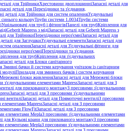
деталі для Трійники
Хрестовини двоплощинні
Запасні деталі для
пасні деталі для Перехідники та з'єднання,
ні деталі для Трійники для систем опалення
З'єднувальні
M синього кольору
Труби системи 1.0034
Труби системи
і
Ущільнювачі для труб і фітингів
Панелі для труб
Кріплення для
міді
Geberit Mapress з міді
Запасні деталі для Geberit Mapress з
талі для Трійники
Перехідники нероз'ємні
Запасні деталі для
 деталі для Заглушки
З'єднувальні елементи
Запасні деталі для
систем опалення
Запасні деталі для З'єднувальні фітинги для
рехідники нероз'ємні
Перехідники та з'єднання,
ріплення для труб
Кріплення для з'єднувальних
апасні деталі для Блоки санітарного
ля Змивні бачки й системи керування унітазом із санітарним
і модулі
Приладдя для змивних бачків і систем керування
Мережеві блоки живлення
Запасні деталі для Мережеві блоки
и з'єднувальними елементами Mapress
Запасні деталі для З
і вентилі для прихованого монтажу
З пресовими з'єднувальними
press
Запасні деталі для З пресовими з'єднувальними
ні вентилі
Запасні деталі для Прямоточні вентилі
З пресовими
и елементами Mapress
Запасні деталі для З пресовими
лементами FlowFit
Запасні деталі для З пресовими
ими елементами Mepla
З пресовими з'єднувальними елементами
алі для Кульові крани для прихованого монтажу
З пресовими
ими елементами Mepla
З пресовими з'єднувальними елементами
ми елементами Mapress
Запасні деталі для З пресовими