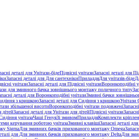
пасні деталі для Унітази-біде
Підвісні унітази
Запасні деталі для Пі
іки
Запасні деталі для Для сантехніки
Приладдя
Для унітазів-біде
Д
двісні унітази
Запасні деталі для Підвісні унітази
Воронкоподібні у
тази для змивного бачка зовнішнього монтажу поличного типу
За
апасні деталі для Воронкоподібні унітази
Змивні бачки зовнішньог
идіння з кришкою
Запасні деталі для Сидіння з кришкою
Унітази 
ітази збільшеної висоти
Воронкоподібні унітази подовжені
Запасні
я дітей
Запасні деталі для Унітази для дітей
Підвісні унітази
Запасні
Сидіння унітаза
Чаші Генуя
Зі змивом
Приладдя
Комплекти кріпле
стеми керування роботою унітаза
Змивні клавіші
Запасні деталі для
ажу Sigma
Для змивних бачків прихованого монтажу Omega
Запасн
деталі для Для змивних бачків прихованого монтажу Delta
Для зми