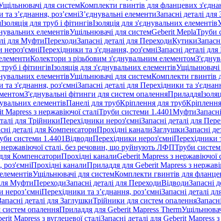
Ущільнювачі для систем
Комплекти гвинтів для фланцевих з'єдна
 та з’єднання, роз’ємні
З’єднувальні елементи
Запасні деталі для
я
Ізоляція для труб і фітингів
Ізоляція для з'єднувальних елементів
днувальних елементів
Ущільнювачі для систем
Geberit Mepla
Труби 
алі для Муфти
Переходи
Запасні деталі для Переходи
Кутики
Запасн
и нероз'ємні
Перехідники та з'єднання, роз'ємні
Запасні деталі для
 елементи
Колектори з різьбовим з'єднувальним елементом
З'єднув
 труб і фітингів
Ізоляція для з'єднувальних елементів
Ущільнювачі 
днувальних елементів
Ущільнювачі для систем
Комплекти гвинтів 
 та з'єднання, роз'ємні
Запасні деталі для Перехідники та з'єднанн
ементом
З'єднувальні фітинги для систем опалення
Приладдя
Ізоляц
нувальних елементів
Панелі для труб
Кріплення для труб
Кріплення
it Mapress з нержавіючої сталі
Труби системи 1.4401
Муфти
Запасн
еталі для Трійники
Перехідники нероз'ємні
Запасні деталі для Пер
сні деталі для Компенсатори
Прохідні канали
Заглушки
Запасні де
уби системи 1.4401
Відводи
Перехідники нероз'ємні
Перехідники т
 з нержавіючої сталі, без речовин, що руйнують ЛФП
Труби систем
і для Компенсатори
Прохідні канали
Geberit Mapress з нержавіючої
 роз'ємні
Прохідні канали
Приладдя для Geberit Mapress з нержаві
 елементів
Ущільнювачі для систем
Комплекти гвинтів для фланце
 для Муфти
Переходи
Запасні деталі для Переходи
Відводи
Запасні д
и нероз’ємні
Перехідники та з’єднання, роз’ємні
Запасні деталі дл
Запасні деталі для Заглушки
Трійники для систем опалення
Запасн
я систем опалення
Приладдя для Geberit Mapress Therm
Ущільнювач
erit Mapress з вуглецевої сталі
Запасні деталі для Geberit Mapress з