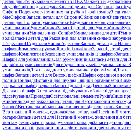
деталі для З’єднувальні елементи з ПВХ
Манжети й декоративні
пісуарів
Сифони для пісуара
Запасні деталі для Сифони для пісу
Сифони
Подовжувачі змивних патрубків і колін змиву
З’єднувал
біде
Сифони
Запасні деталі для Сифони
Облицювання
З’єднуваль
деталі для Подвійні умивальники
Вбудовані в меблі умивальни
умивальники
Рукомийники
Запасні деталі для Рукомийники
Кут
умивальники
Умивальники Comfort
Умивальники для дітей
Умив
води
Запасні деталі для Раковини для зливання сильно забрудне
П’єдестали
П’єдестали
Напівп’єдестали
Запасні деталі для Напів
шафкою
Комплекти рукомийників із шафкою
Запасні деталі дл
шафкою
Комплекти вбудованих умивальників із шафкою
Запасні
Шафки для умивальників
Для рукомийників
Запасні деталі для
подвійних умивальників
Для вбудованих у меблі умивальників
З
умивальників
Для накладного умивальника у формі чаші
Для на
шафки
Запасні деталі для Високі шафки
Шафки середньої висот
полиці
Приладдя
Вставки для шухляд і ящики-органайзери
Вішак
дзеркальні шафи
Дзеркала
Запасні деталі для Дзеркала
З непрями
Дзеркальні шафи
З непрямим підсвічуванням
Запасні деталі для
підсвічування
Приладдя
Освітлювальні елементи
Руків'я
Інше пр
живлення від мережі
Запасні деталі для Вертикальний монтаж, 
батарей
Вертикальний монтаж, живлення від генератора
Запасні
Вертикальний монтаж, одноважільні змішувачі
Настінний монта
батарей
Запасні деталі для Настінний монтаж, живлення від бат
монтаж, змішувачі з двома ручками
Приладдя
Запасні деталі для
умивальних зон, раковин, приладів та раковин для зливання си