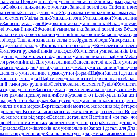
 заглушки
Перехідні та з’єднувальні елементи
Зливна арматура для
ара
Сифони прихованого монтажу
Запасні деталі для Сифони при
ьні коліна
Запасні деталі для З’єднувальні коліна
Зливна арматура 
ні елементи
Ущільнення
Умивальні зони
Умивальники
Умивальни
ки
Запасні деталі для Вбудовані в меблі умивальники
Накладні ум
ові рукомийники
Вбудовані умивальники
Запасні деталі для Вбуд
альники групового користування
Інші раковини
Запасні деталі д
ної води
Чаші для зливання сильно забрудненої води
Універсальні
п’єдестали
Приладдя
Кришки зливного отвору
Комплекти кріплен
я Комплекти рукомийників із шафкою
Комплекти умивальників із 
 деталі для Комплекти вбудованих умивальників із шафкою
Меблі
 Для рукомийників
Для умивальників
Запасні деталі для Для умива
апасні деталі для Для вбудованих у меблі умивальників
Для куто
кладного умивальника прямокутної форми
Шафки
Запасні деталі
и
Запасні деталі для Шафки середньої висоти
Підвісні шафки
Запасн
и й гачки для рушників
Освітлювальні елементи
Руків'я
Комплект
м підсвічуванням
Запасні деталі для З непрямим підсвічуванням
Б
 З непрямим підсвічуванням
Без вбудованого підсвічування
Запасні
иладдя
Розетки
Змішувачі
Змішувачі для умивальника
Запасні детал
живлення від мережі
Вертикальний монтаж, живлення від батарей
 деталі для Вертикальний монтаж, живлення від генератора
Верти
ж, живлення від мережі
Запасні деталі для Настінний монтаж, жи
арей
Настінний монтаж, живлення від генератора
Запасні деталі 
 Приладдя
Для змішувачів для умивальника
Запасні деталі для Для
льно забрудненої води
Зливна арматура для умивальників
Запасні 