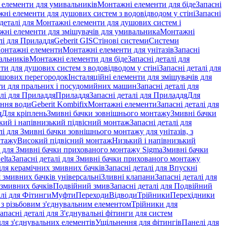
і елементи для умивальників
Монтажні елементи для біде
Запасні
ні елементи для душових систем з водовідводом у стіні
Запасні
 деталі для Монтажні елементи для душових систем і
ажні елементи для змішувачів для умивальника
Монтажні
лі для Приладдя
Geberit GIS
Стінові системи
Системи
Монтажні елементи
Монтажні елементи для унітазів
Запасні
альників
Монтажні елементи для біде
Запасні деталі для
и для душових систем з водовідводом у стіні
Запасні деталі для
ушових перегородок
Інсталяційні елементи для змішувачів для
и для пральних і посудомийних машин
Запасні деталі для
алі для Приладдя
Приладдя
Запасні деталі для Приладдя
Для
ення води
Geberit Kombifix
Монтажні елементи
Запасні деталі для
я
Для кріплень
Змивні бачки зовнішнього монтажу
Змивні бачки
кий і напівнизький підвісний монтаж
Запасні деталі для
лі для Змивні бачки зовнішнього монтажу для унітазів, з
нтажу
Високий підвісний монтаж
Низький і напівнизький
і для Змивні бачки прихованого монтажу Sigma
Змивні бачки
elta
Запасні деталі для Змивні бачки прихованого монтажу
ля керамічних змивних бачків
Запасні деталі для Впускні
я змивних бачків універсальні
Зливні клапани
Запасні деталі для
 змивних бачкiв
Подвійний змив
Запасні деталі для Подвійний
алі для Фітинги
Муфти
Переходи
Відводи
Трійники
Перехідники
з різьбовим з'єднувальним елементом
Трійники для
апасні деталі для З'єднувальні фітинги для систем
ля з'єднувальних елементів
Ущільнення для фітингів
Панелі для