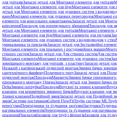
для унітазів
Запасні деталі для Монтажні елементи для унітазів
М
деталі для Монтажні елементи для біде
Монтажні елементи для п
деталі для Монтажні елементи для душових систем з водовідвод
ванн
Монтажні елементи для душових перегородок
Монтажні ел
елементи для консольних навантажень
Запасні деталі для Монт
кріплення
Приладдя для попереднього збирання
Приладдя для зв
деталі для Монтажні елементи для унітазів
Монтажні елементи д
Монтажні елементи для біде
Монтажні елементи для пісуарів
Зап
Монтажні елементи для душових систем з водовідводом у стіні
умивальника та приладів
Запасні деталі для Інсталяційні елеме
Монтажні елементи для пральних і посудомийних машин
Монта
стінних систем
Запасні деталі для Для стінних систем
Для систе
Монтажні елементи
Монтажні елементи для душових систем
Зап
зовнішнього монтажу для унітазів, з пластику
Запасні деталі дл
Низький і напівнизький підвісний монтаж
Змивні бачки зовнішн
сантехнічного фарфору
Поличного типу
Запасні деталі для Пол
підвісний монтаж
Приладдя
Манжети
Змивні бачки прихованого
прихованого монтажу Omega
Запасні деталі для Змивні бачки
Delta
Змивні патрубки
Приладдя
Впускні та зливні клапани
Впуск
клапани для керамічних змивних бачків
Впускні клапани для зм
Зливні клапани
Подвійний змив
Запасні деталі для Подвійний з
змив
Системи постачання
Geberit FlowFit
Труби системи ML
Труб
нероз’ємні
Перехідники та з'єднання, роз'ємні
Заглушки
З'єднува
нагрівальних елементів
Перехідники та з'єднання для нагрівальн
опалення
Приладдя
Ізоляція для труб і фітингів
Ізоляція для з'єд