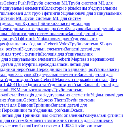
нь
Geberit PushFit
Труби системи ML
Труби системи ML для
 З’єднувальні елементи
Колектори з різьбовим з’єднувальним
Ущільнювачі для труб і фітингів
Ущільнювачі для з'єднувальних
системи ML
Труби системи ML для систем
і деталі для Кутики
Трійники
Запасні деталі для
 Перехідники та з'єднання, роз'ємні
Заглушки
Запасні деталі для
альні фітинги для систем опалення
Запасні деталі для
для труб і фітингів
Ущільнювачі для з'єднувальних
для фланцевих з'єднань
Geberit Volex
Труби системи SL для
я, роз'ємні
З'єднувальні елементи
Запасні деталі для
ія для труб і фітингів
Ізоляція для з'єднувальних
 для з'єднувальних елементів
Geberit Mapress з нержавіючої
і деталі для Муфти
Переходи
Запасні деталі для
ехідники нероз'ємні
Перехідники та з'єднання, роз'ємні
Запасні
талі для Заглушки
З'єднувальні елементи
Запасні деталі для
а з'єднання, роз'ємні
Geberit Mapress з нержавіючої сталі, без
и 1.4401
Перехідники та з'єднання, роз'ємні
Запасні деталі для
 сталі, FKM синього кольору
Труби системи
ючої сталі
Ізоляція для з'єднувальних елементів
Ущільнювачі для
вих з'єднань
Geberit Mapress Therm
Труби системи
еталі для Відводи
Трійники
Запасні деталі для
я Перехідники та з’єднання, роз’ємні
Осьові
і деталі для Трійники для систем опалення
З'єднувальні фітинги
і для систем
Комплекти затискних гвинтів для фланцевих
 вуглецевої сталі
Труби системи 1.0034
Труби системи