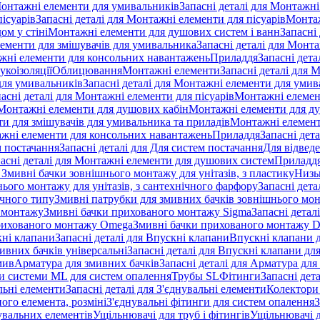
онтажні елементи для умивальників
Запасні деталі для Монтажн
ісуарів
Запасні деталі для Монтажні елементи для пісуарів
Монтаж
ом у стіні
Монтажні елементи для душових систем і ванн
Запасні
ементи для змішувачів для умивальника
Запасні деталі для Монт
ажні елементи для консольних навантажень
Приладдя
Запасні дета
укоізоляції
Облицювання
Монтажні елементи
Запасні деталі для 
ля умивальників
Запасні деталі для Монтажні елементи для умив
асні деталі для Монтажні елементи для пісуарів
Монтажні елемент
Монтажні елементи для душових кабін
Монтажні елементи для д
нти для змішувачів для умивальника та приладів
Монтажні елемент
жні елементи для консольних навантажень
Приладдя
Запасні дет
м постачання
Запасні деталі для Для систем постачання
Для відвед
асні деталі для Монтажні елементи для душових систем
Приладд
я Змивні бачки зовнішнього монтажу для унітазів, з пластику
Низь
ього монтажу для унітазів, з сантехнічного фарфору
Запасні дета
ичного типу
Змивні патрубки для змивних бачків зовнішнього мо
 монтажу
Змивні бачки прихованого монтажу Sigma
Запасні детал
 прихованого монтажу Omega
Змивні бачки прихованого монтажу D
ні клапани
Запасні деталі для Впускні клапани
Впускні клапани д
ивних бачків універсальні
Запасні деталі для Впускні клапани дл
мив
Арматура для змивних бачкiв
Запасні деталі для Арматура для
и системи ML для систем опалення
Трубы SL
Фітинги
Запасні дет
льні елементи
Запасні деталі для З'єднувальні елементи
Колектори 
ого елемента, розміні
З'єднувальні фітинги для систем опалення
З
нувальних елементів
Ущільнювачі для труб і фітингів
Ущільнювачі д