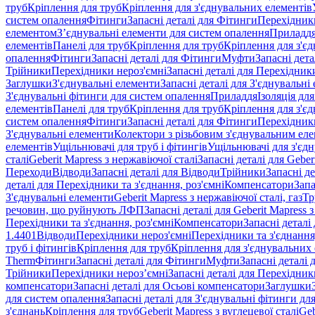
труб
Кріплення для труб
Кріплення для з'єднувальних елементів
систем опалення
Фітинги
Запасні деталі для Фітинги
Перехідники
елементом
З’єднувальні елементи для систем опалення
Приладд
елементів
Панелі для труб
Кріплення для труб
Кріплення для з'є
опалення
Фітинги
Запасні деталі для Фітинги
Муфти
Запасні дет
Трійники
Перехідники нероз'ємні
Запасні деталі для Перехідник
Заглушки
З'єднувальні елементи
Запасні деталі для З'єднувальні
З'єднувальні фітинги для систем опалення
Приладдя
Ізоляція для
елементів
Панелі для труб
Кріплення для труб
Кріплення для з'є
систем опалення
Фітинги
Запасні деталі для Фітинги
Перехідники
З'єднувальні елементи
Колектори з різьбовим з'єднувальним ел
елементів
Ущільнювачі для труб і фітингів
Ущільнювачі для з'єд
сталі
Geberit Mapress з нержавіючої сталі
Запасні деталі для Geber
Переходи
Відводи
Запасні деталі для Відводи
Трійники
Запасні д
деталі для Перехідники та з'єднання, роз'ємні
Компенсатори
Запа
З'єднувальні елементи
Geberit Mapress з нержавіючої сталі, газ
Тр
речовин, що руйнують ЛФП
Запасні деталі для Geberit Mapress
Перехідники та з'єднання, роз'ємні
Компенсатори
Запасні детал
1.4401
Відводи
Перехідники нероз'ємні
Перехідники та з'єднання,
труб і фітингів
Кріплення для труб
Кріплення для з'єднувальних
Therm
Фітинги
Запасні деталі для Фітинги
Муфти
Запасні деталі
Трійники
Перехідники нероз’ємні
Запасні деталі для Перехідник
компенсатори
Запасні деталі для Осьові компенсатори
Заглушки
для систем опалення
Запасні деталі для З'єднувальні фітинги дл
з'єднань
Кріплення для труб
Geberit Mapress з вуглецевої сталі
Geb