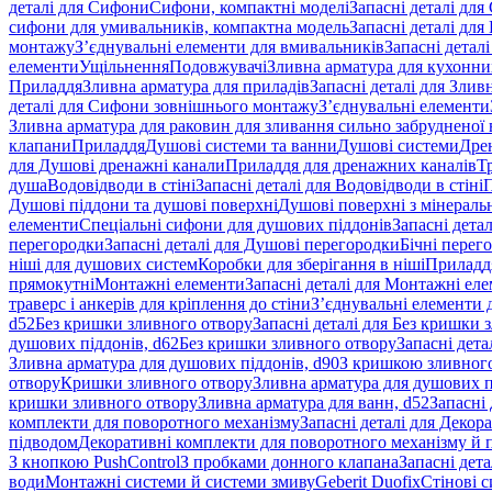
деталі для Сифони
Сифони, компактні моделі
Запасні деталі для
сифони для умивальників, компактна модель
Запасні деталі дл
монтажу
З’єднувальні елементи для вмивальників
Запасні детал
елементи
Ущільнення
Подовжувачі
Зливна арматура для кухонн
Приладдя
Зливна арматура для приладів
Запасні деталі для Злив
деталі для Сифони зовнішнього монтажу
З’єднувальні елементи
Зливна арматура для раковин для зливання сильно забрудненої
клапани
Приладдя
Душові системи та ванни
Душові системи
Дре
для Душові дренажні канали
Приладдя для дренажних каналів
Т
душа
Водовідводи в стіні
Запасні деталі для Водовідводи в стіні
П
Душові піддони та душові поверхні
Душові поверхні з мінераль
елементи
Спеціальні сифони для душових піддонів
Запасні дета
перегородки
Запасні деталі для Душові перегородки
Бічні перег
ніші для душових систем
Коробки для зберігання в ніші
Приладд
прямокутні
Монтажні елементи
Запасні деталі для Монтажні ел
траверс і анкерів для кріплення до стіни
З’єднувальні елементи 
d52
Без кришки зливного отвору
Запасні деталі для Без кришки 
душових піддонів, d62
Без кришки зливного отвору
Запасні дета
Зливна арматура для душових піддонів, d90
З кришкою зливног
отвору
Кришки зливного отвору
Зливна арматура для душових пі
кришки зливного отвору
Зливна арматура для ванн, d52
Запасні 
комплекти для поворотного механізму
Запасні деталі для Декор
підводом
Декоративні комплекти для поворотного механізму й 
З кнопкою PushControl
З пробками донного клапана
Запасні дет
води
Монтажні системи й системи змиву
Geberit Duofix
Стінові 