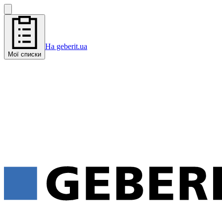
На geberit.ua
Мої списки