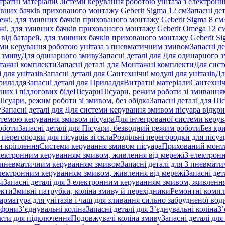
тратні матеріали
Системи керування роботою унітаза з електрон
ивних бачків прихованого монтажу Geberit Sigma 12 см
Запасні де
ежі, для змивних бачків прихованого монтажу Geberit Sigma 8 см
жі, для змивних бачків прихованого монтажу Geberit Omega 12 с
від батарей, для змивних бачків прихованого монтажу Geberit Si
ми керування роботою унітаза з пневматичним змивом
Запасні д
 змиву
Для одинарного змиву
Запасні деталі для Для одинарного 
ажні комплекти
Запасні деталі для Монтажні комплекти
Для сист
 для унітазів
Запасні деталі для Сантехнічні модулі для унітазів
Дл
риладдя
Запасні деталі для Приладдя
Витратні матеріали
Сантехніч
сних і підлогових біде
Пісуари
Пісуари, режим роботи зі змиванням
Пісуари, режим роботи зі змивом, без обідка
Запасні деталі для Пі
у
Запасні деталі для Для системи керування змивом пісуара відк
истемою керування змивом пісуара
Для інтегрованої системи керу
оботи
Запасні деталі для Пісуари, безводний режим роботи
Без кр
 перегородки для пісуарів зі скла
Роздільні перегородки для пісуар
 кріплення
Системи керування змивом пісуара
Прихований монт
 електронним керуванням змивом, живлення від мережі
З електрон
 пневматичним керуванням змивом
Запасні деталі для З пневма
лектронним керуванням змивом, живлення від мережі
Запасні де
й
Запасні деталі для З електронним керуванням змивом, живлення
екти
Змивні патрубки, коліна змиву й перехідники
Ремонтні компл
арматура для унітазів і чаш для зливання сильно забрудненої вод
ифони
З’єднувальні коліна
Запасні деталі для З’єднувальні коліна
З’
екти для підключення
Подовжувачі коліна змиву
Запасні деталі дл