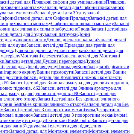
пасні деталі для Пляшкові сифони для умивальників
Пляшкові
рихованого монтажу
Запасні деталі для Сифони прихованого
увальні елементи
Запасні деталі для З’єднувальні
Сифони
Запасні деталі для Сифони
Приладдя
Запасні деталі для
и прихованого монтажу
Сифони зовнішнього монтажу
Запасні
ковин для зливання сильно забрудненої води
Запасні деталі для
асні деталі для З’єднувальні патрубки
Донні
оги для душових систем
Душові дренажні канали
Запасні деталі
пів для душа
Запасні деталі для Приладдя для трапів для
ідводів
Душові піддони та душові поверхні
Запасні деталі для
 матеріалу
Монтажні елементи
Запасні деталі для Монтажні
ки
Запасні деталі для Душові перегородки
Душові
ні деталі для Двері для душу
Приладдя
Коробки для зберігання в
санітарного акрилу
Ванни прямокутні
Запасні деталі для Ванни
ня до стіни
Запасні деталі для Комплекти ніжок і комплекти
, d52
Запасні деталі для Зливна арматура для душових піддонів,
шових піддонів, d62
Запасні деталі для Зливна арматура для
на арматура для душових піддонів, d90
Запасні деталі для
и зливного отвору
Запасні деталі для Без кришки зливного
донів Sestra
Без кришки зливного отвору
Запасні деталі для Без
ом
Запасні деталі для З поворотним механізмом
Декоративні
змом і підводом
Запасні деталі для З поворотним механізмом і
о механізму й підводу
З кнопкою PushControl
Запасні деталі для
ри для ванн
З’єднувальні елементи для підведення
менти
Запасні деталі для Монтажні елементи
Монтажні елементи