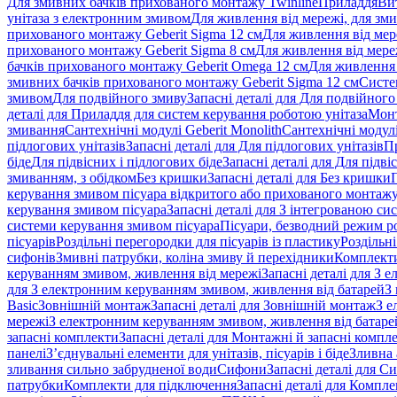
Для змивних бачків прихованого монтажу Twinline
Приладдя
Ви
унітаза з електронним змивом
Для живлення від мережі, для зм
прихованого монтажу Geberit Sigma 12 см
Для живлення від мер
прихованого монтажу Geberit Sigma 8 см
Для живлення від мере
бачків прихованого монтажу Geberit Omega 12 см
Для живлення 
змивних бачків прихованого монтажу Geberit Sigma 12 см
Систе
змивом
Для подвійного змиву
Запасні деталі для Для подвійного
деталі для Приладдя для систем керування роботою унітаза
Монт
змивання
Сантехнічні модулі Geberit Monolith
Сантехнічні модулі
підлогових унітазів
Запасні деталі для Для підлогових унітазів
П
біде
Для підвісних і підлогових біде
Запасні деталі для Для підві
змиванням, з обідком
Без кришки
Запасні деталі для Без кришки
керування змивом пісуара відкритого або прихованого монтаж
керування змивом пісуара
Запасні деталі для З інтегрованою с
системи керування змивом пісуара
Пісуари, безводний режим р
пісуарів
Роздільні перегородки для пісуарів із пластику
Роздільні
сифонів
Змивні патрубки, коліна змиву й перехідники
Комплекти
керуванням змивом, живлення від мережі
Запасні деталі для З
для З електронним керуванням змивом, живлення від батарей
З
Basic
Зовнішній монтаж
Запасні деталі для Зовнішній монтаж
З е
мережі
З електронним керуванням змивом, живлення від батаре
запасні комплекти
Запасні деталі для Монтажні й запасні компл
панелі
З’єднувальні елементи для унітазів, пісуарів і біде
Зливна 
зливання сильно забрудненої води
Сифони
Запасні деталі для С
патрубки
Комплекти для підключення
Запасні деталі для Компл