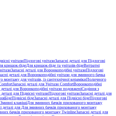
двісні унітази
Підлогові унітази
Запасні деталі для Підлогові
ля кришок-біде
Для кришок-біде та унітазів-біде
Витратні
нітази
Запасні деталі для Воронкоподібні унітази
Підлогові
пасні деталі для Воронкоподібні унітази для змивного бачка
о монтажу для унітазів, із сантехнічної кераміки
Поличного
Comfort
Запасні деталі для Унітази Comfort
Воронкоподібні
 деталі для Воронкоподібні унітази подовжені
Сидіння з
 деталі для Підвісні унітази
Підлогові унітази
Запасні деталі для
ння
Біде
Підвісні біде
Запасні деталі для Підвісні біде
Підлогові
 Змивні клавіші
Для змивних бачків прихованого монтажу
і деталі для Для змивних бачків прихованого монтажу
вних бачків прихованого монтажу Twinline
Запасні деталі для