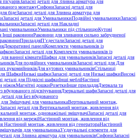
 пісуарів
Запасні деталі для Зливна арматура для
хованого монтажу
Сифони
Запасні деталі для
для біде
Запасні деталі для Зливна арматура для
ки
Запасні деталі для Умивальники
Подвійні умивальники
Запасні
ивальники
Запасні деталі для Накладні
овані умивальники
Умивальники під стільницю
Кутові
ля Інші раковини
Раковини для зливання сильно забрудненої
 раковини
Приладдя
П’єдестали
Запасні деталі для
ня
Декоративні панелі
Комплекти умивальників із
шафкою
Запасні деталі для Комплекти умивальників із
 для ванної кімнати
Шафки для умивальників
Запасні деталі для
льників
Для подвійних умивальників
Запасні деталі для Для
вих рукомийників
Для кутових умивальників
Стільниці
 для Шафки
Низькі шафки
Запасні деталі для Низькі шафки
Високі
і деталі для Підвісні шафки
Інші меблі
Настінні
и ніжок
Магнітні дошки
Розетки
Інше приладдя
Дзеркала та
ез вбудованого підсвічування
Дзеркальні шафи
Запасні деталі для
 деталі для Без вбудованого
і для Змішувачі для умивальника
Вертикальний монтаж,
Запасні деталі для Вертикальний монтаж, живлення від
кальний монтаж, одноважільні змішувачі
Запасні деталі для
влення від мережі
Настінний монтаж, живлення від
для Настінний монтаж, живлення від генератора
Настінний
 змішувачів для умивальника
З’єднувальні елементи для
деталі для Зливна арматура для умивальників
Сифони
Запасні