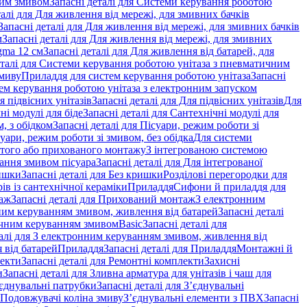
ним змивом
Запасні деталі для Системи керування роботою
талі для Для живлення від мережі, для змивних бачків
Запасні деталі для Для живлення від мережі, для змивних бачків
м
Запасні деталі для Для живлення від мережі, для змивних
gma 12 см
Запасні деталі для Для живлення від батарей, для
еталі для Системи керування роботою унітаза з пневматичним
змиву
Приладдя для систем керування роботою унітаза
Запасні
ем керування роботою унітаза з електронним запуском
я підвісних унітазів
Запасні деталі для Для підвісних унітазів
Для
ні модулі для біде
Запасні деталі для Сантехнічні модулі для
, з обідком
Запасні деталі для Пісуари, режим роботи зі
суари, режим роботи зі змивом, без обідка
Для системи
ритого або прихованого монтажу
З інтегрованою системою
вання змивом пісуара
Запасні деталі для Для інтегрованої
ишки
Запасні деталі для Без кришки
Розділові перегородки для
ів із сантехнічної кераміки
Приладдя
Сифони й приладдя для
аж
Запасні деталі для Прихований монтаж
З електронним
ним керуванням змивом, живлення від батарей
Запасні деталі
тичним керуванням змивом
Basic
Запасні деталі для
талі для З електронним керуванням змивом, живлення від
 від батарей
Приладдя
Запасні деталі для Приладдя
Монтажні й
екти
Запасні деталі для Ремонтні комплекти
Захисні
и
Запасні деталі для Зливна арматура для унітазів і чаш для
єднувальні патрубки
Запасні деталі для З’єднувальні
я Подовжувачі коліна змиву
З’єднувальні елементи з ПВХ
Запасні