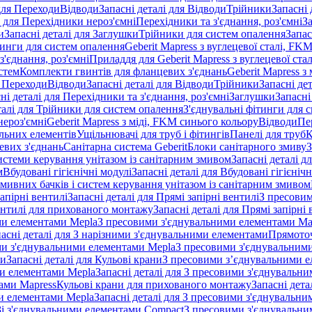
 для Переходи
Відводи
Запасні деталі для Відводи
Трійники
Запасні 
і для Перехідники нероз'ємні
Перехідники та з'єднання, роз'ємні
За
и
Запасні деталі для Заглушки
Трійники для систем опалення
Запас
ітинги для систем опалення
Geberit Mapress з вуглецевої сталі, FK
з'єднання, роз'ємні
Приладдя для Geberit Mapress з вуглецевої стал
стем
Комплекти гвинтів для фланцевих з'єднань
Geberit Mapress з 
я Переходи
Відводи
Запасні деталі для Відводи
Трійники
Запасні де
ні деталі для Перехідники та з'єднання, роз'ємні
Заглушки
Запасні
талі для Трійники для систем опалення
З'єднувальні фітинги для 
ероз'ємні
Geberit Mapress з міді, FKM синього кольору
Відводи
Пе
альних елементів
Ущільнювачі для труб і фітингів
Панелі для труб
К
евих з'єднань
Санітарна система Geberit
Блоки санітарного змиву
З
истеми керування унітазом із санітарним змивом
Запасні деталі д
м
Вбудовані гігієнічні модулі
Запасні деталі для Вбудовані гігієнічн
змивних бачків і систем керування унітазом із санітарним змивом
апірні вентилі
Запасні деталі для Прямі запірні вентилі
З пресовим
ентилі для прихованого монтажу
Запасні деталі для Прямі запірн
ими елементами Mepla
З пресовими з'єднувальними елементами Ma
асні деталі для З нарізними з'єднувальними елементами
Прямоточ
ими з'єднувальними елементами Mepla
З пресовими з'єднувальним
ни
Запасні деталі для Кульові крани
З пресовими з’єднувальними е
и елементами Mepla
Запасні деталі для З пресовими з'єднувальн
тами Mapress
Кульові крани для прихованого монтажу
Запасні дет
и елементами Mepla
Запасні деталі для З пресовими з'єднувальн
 Зі з'єднувальними елементами Compact
З пресовими з'єднувальни