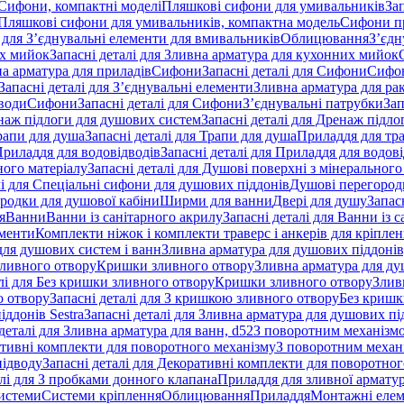
 Сифони, компактні моделі
Пляшкові сифони для умивальників
За
я Пляшкові сифони для умивальників, компактна модель
Сифони п
і для З’єднувальні елементи для вмивальників
Облицювання
З’єдн
их мийок
Запасні деталі для Зливна арматура для кухонних мийок
на арматура для приладів
Сифони
Запасні деталі для Сифони
Сифон
Запасні деталі для З’єднувальні елементи
Зливна арматура для ра
 води
Сифони
Запасні деталі для Сифони
З’єднувальні патрубки
Зап
наж підлоги для душових систем
Запасні деталі для Дренаж підл
рапи для душа
Запасні деталі для Трапи для душа
Приладдя для тра
риладдя для водовідводів
Запасні деталі для Приладдя для водов
ного матеріалу
Запасні деталі для Душові поверхні з мінерального
лі для Спеціальні сифони для душових піддонів
Душові перегород
ородки для душової кабіни
Ширми для ванни
Двері для душу
Запас
я
Ванни
Ванни із санітарного акрилу
Запасні деталі для Ванни із 
ементи
Комплекти ніжок і комплекти траверс і анкерів для кріплен
для душових систем і ванн
Зливна арматура для душових піддонів
зливного отвору
Кришки зливного отвору
Зливна арматура для ду
лі для Без кришки зливного отвору
Кришки зливного отвору
Злив
о отвору
Запасні деталі для З кришкою зливного отвору
Без кришк
ддонів Sestra
Запасні деталі для Зливна арматура для душових під
деталі для Зливна арматура для ванн, d52
З поворотним механізм
ативні комплекти для поворотного механізму
З поворотним механі
підводу
Запасні деталі для Декоративні комплекти для поворотног
алі для З пробками донного клапана
Приладдя для зливної армату
системи
Системи кріплення
Облицювання
Приладдя
Монтажні еле