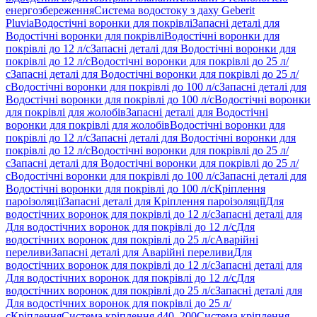
енергозбереження
Система водостоку з даху Geberit
Pluvia
Водостічні воронки для покрівлі
Запасні деталі для
Водостічні воронки для покрівлі
Водостічні воронки для
покрівлі до 12 л/с
Запасні деталі для Водостічні воронки для
покрівлі до 12 л/с
Водостічні воронки для покрівлі до 25 л/
с
Запасні деталі для Водостічні воронки для покрівлі до 25 л/
с
Водостічні воронки для покрівлі до 100 л/с
Запасні деталі для
Водостічні воронки для покрівлі до 100 л/с
Водостічні воронки
для покрівлі для жолобів
Запасні деталі для Водостічні
воронки для покрівлі для жолобів
Водостічні воронки для
покрівлі до 12 л/с
Запасні деталі для Водостічні воронки для
покрівлі до 12 л/с
Водостічні воронки для покрівлі до 25 л/
с
Запасні деталі для Водостічні воронки для покрівлі до 25 л/
с
Водостічні воронки для покрівлі до 100 л/с
Запасні деталі для
Водостічні воронки для покрівлі до 100 л/с
Кріплення
пароізоляції
Запасні деталі для Кріплення пароізоляції
Для
водостічних воронок для покрівлі до 12 л/с
Запасні деталі для
Для водостічних воронок для покрівлі до 12 л/с
Для
водостічних воронок для покрівлі до 25 л/с
Аварійні
переливи
Запасні деталі для Аварійні переливи
Для
водостічних воронок для покрівлі до 12 л/с
Запасні деталі для
Для водостічних воронок для покрівлі до 12 л/с
Для
водостічних воронок для покрівлі до 25 л/с
Запасні деталі для
Для водостічних воронок для покрівлі до 25 л/
с
Кріплення
Система кріплення d40–200
Система кріплення