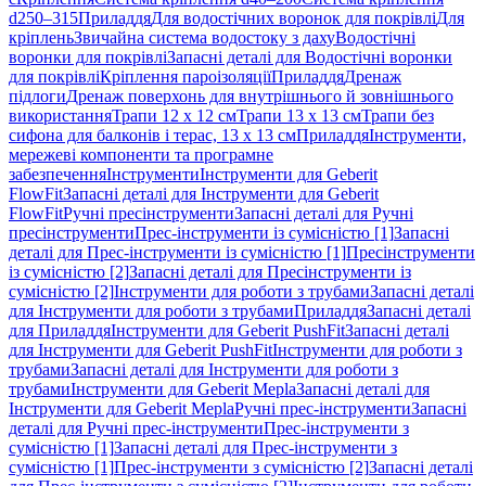
d250–315
Приладдя
Для водостічних воронок для покрівлі
Для
кріплень
Звичайна система водостоку з даху
Водостічні
воронки для покрівлі
Запасні деталі для Водостічні воронки
для покрівлі
Кріплення пароізоляції
Приладдя
Дренаж
підлоги
Дренаж поверхонь для внутрішнього й зовнішнього
використання
Трапи 12 x 12 см
Трапи 13 x 13 см
Трапи без
сифона для балконів і терас, 13 x 13 см
Приладдя
Інструменти,
мережеві компоненти та програмне
забезпечення
Інструменти
Інструменти для Geberit
FlowFit
Запасні деталі для Інструменти для Geberit
FlowFit
Ручні пресінструменти
Запасні деталі для Ручні
пресінструменти
Прес-інструменти із сумісністю [1]
Запасні
деталі для Прес-інструменти із сумісністю [1]
Пресінструменти
із сумісністю [2]
Запасні деталі для Пресінструменти із
сумісністю [2]
Інструменти для роботи з трубами
Запасні деталі
для Інструменти для роботи з трубами
Приладдя
Запасні деталі
для Приладдя
Інструменти для Geberit PushFit
Запасні деталі
для Інструменти для Geberit PushFit
Інструменти для роботи з
трубами
Запасні деталі для Інструменти для роботи з
трубами
Інструменти для Geberit Mepla
Запасні деталі для
Інструменти для Geberit Mepla
Ручні прес-інструменти
Запасні
деталі для Ручні прес-інструменти
Прес-інструменти з
сумісністю [1]
Запасні деталі для Прес-інструменти з
сумісністю [1]
Прес-інструменти з сумісністю [2]
Запасні деталі