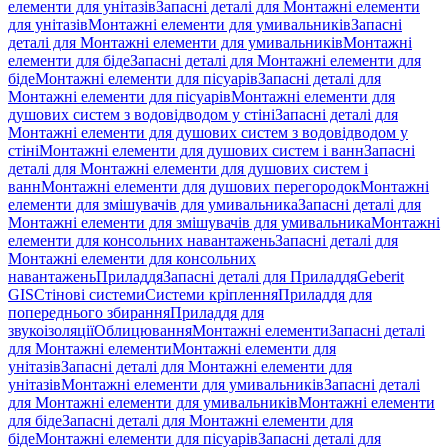
елементи для унітазів
Запасні деталі для Монтажні елементи
для унітазів
Монтажні елементи для умивальників
Запасні
деталі для Монтажні елементи для умивальників
Монтажні
елементи для біде
Запасні деталі для Монтажні елементи для
біде
Монтажні елементи для пісуарів
Запасні деталі для
Монтажні елементи для пісуарів
Монтажні елементи для
душових систем з водовідводом у стіні
Запасні деталі для
Монтажні елементи для душових систем з водовідводом у
стіні
Монтажні елементи для душових систем і ванн
Запасні
деталі для Монтажні елементи для душових систем і
ванн
Монтажні елементи для душових перегородок
Монтажні
елементи для змішувачів для умивальника
Запасні деталі для
Монтажні елементи для змішувачів для умивальника
Монтажні
елементи для консольних навантажень
Запасні деталі для
Монтажні елементи для консольних
навантажень
Приладдя
Запасні деталі для Приладдя
Geberit
GIS
Стінові системи
Системи кріплення
Приладдя для
попереднього збирання
Приладдя для
звукоізоляції
Облицювання
Монтажні елементи
Запасні деталі
для Монтажні елементи
Монтажні елементи для
унітазів
Запасні деталі для Монтажні елементи для
унітазів
Монтажні елементи для умивальників
Запасні деталі
для Монтажні елементи для умивальників
Монтажні елементи
для біде
Запасні деталі для Монтажні елементи для
біде
Монтажні елементи для пісуарів
Запасні деталі для