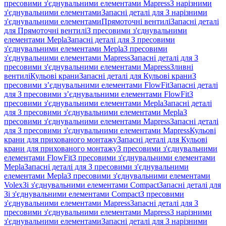
пресовими з'єднувальними елементами Mapress
З нарізними
з'єднувальними елементами
Запасні деталі для З нарізними
з'єднувальними елементами
Прямоточні вентилі
Запасні деталі
для Прямоточні вентилі
З пресовими з'єднувальними
елементами Mepla
Запасні деталі для З пресовими
з'єднувальними елементами Mepla
З пресовими
з'єднувальними елементами Mapress
Запасні деталі для З
пресовими з'єднувальними елементами Mapress
Зливні
вентилі
Кульові крани
Запасні деталі для Кульові крани
З
пресовими з’єднувальними елементами FlowFit
Запасні деталі
для З пресовими з’єднувальними елементами FlowFit
З
пресовими з'єднувальними елементами Mepla
Запасні деталі
для З пресовими з'єднувальними елементами Mepla
З
пресовими з'єднувальними елементами Mapress
Запасні деталі
для З пресовими з'єднувальними елементами Mapress
Кульові
крани для прихованого монтажу
Запасні деталі для Кульові
крани для прихованого монтажу
З пресовими з'єднувальними
елементами FlowFit
З пресовими з'єднувальними елементами
Mepla
Запасні деталі для З пресовими з'єднувальними
елементами Mepla
З пресовими з'єднувальними елементами
Volex
Зі з'єднувальними елементами Compact
Запасні деталі для
Зі з'єднувальними елементами Compact
З пресовими
з'єднувальними елементами Mapress
Запасні деталі для З
пресовими з'єднувальними елементами Mapress
З нарізними
з'єднувальними елементами
Запасні деталі для З нарізними