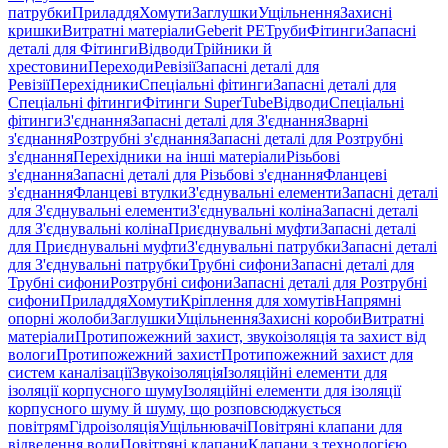
патрубки
Приладдя
Хомути
Заглушки
Ущільнення
Захисні
кришки
Витратні матеріали
Geberit PE
Труби
Фітинги
Запасні
деталі для Фітинги
Відводи
Трійники й
хрестовини
Переходи
Ревізії
Запасні деталі для
Ревізії
Перехідники
Спеціальні фітинги
Запасні деталі для
Спеціальні фітинги
Фітинги SuperTube
Відводи
Спеціальні
фітинги
З'єднання
Запасні деталі для З'єднання
Зварні
з'єднання
Розтрубні з'єднання
Запасні деталі для Розтрубні
з'єднання
Перехідники на інші матеріали
Різьбові
з'єднання
Запасні деталі для Різьбові з'єднання
Фланцеві
з'єднання
Фланцеві втулки
З'єднувальні елементи
Запасні деталі
для З'єднувальні елементи
З'єднувальні коліна
Запасні деталі
для З'єднувальні коліна
Приєднувальні муфти
Запасні деталі
для Приєднувальні муфти
З'єднувальні патрубки
Запасні деталі
для З'єднувальні патрубки
Трубні сифони
Запасні деталі для
Трубні сифони
Розтрубні сифони
Запасні деталі для Розтрубні
сифони
Приладдя
Хомути
Кріплення для хомутів
Напрямні
опорні жолоби
Заглушки
Ущільнення
Захисні короби
Витратні
матеріали
Протипожежний захист, звукоізоляція та захист від
вологи
Протипожежний захист
Протипожежний захист для
систем каналізації
Звукоізоляція
Ізоляційні елементи для
ізоляції корпусного шуму
Ізоляційні елементи для ізоляції
корпусного шуму й шуму, що розповсюджується
повітрям
Гідроізоляція
Ущільнювачі
Повітряні клапани для
відведення води
Повітряні клапани
Клапани з технологією