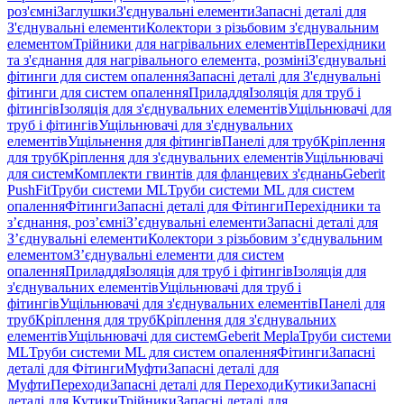
роз'ємні
Заглушки
З'єднувальні елементи
Запасні деталі для
З'єднувальні елементи
Колектори з різьбовим з'єднувальним
елементом
Трійники для нагрівальних елементів
Перехідники
та з'єднання для нагрівального елемента, розміні
З'єднувальні
фітинги для систем опалення
Запасні деталі для З'єднувальні
фітинги для систем опалення
Приладдя
Ізоляція для труб і
фітингів
Ізоляція для з'єднувальних елементів
Ущільнювачі для
труб і фітингів
Ущільнювачі для з'єднувальних
елементів
Ущільнення для фітингів
Панелі для труб
Кріплення
для труб
Кріплення для з'єднувальних елементів
Ущільнювачі
для систем
Комплекти гвинтів для фланцевих з'єднань
Geberit
PushFit
Труби системи ML
Труби системи ML для систем
опалення
Фітинги
Запасні деталі для Фітинги
Перехідники та
з’єднання, роз’ємні
З’єднувальні елементи
Запасні деталі для
З’єднувальні елементи
Колектори з різьбовим з’єднувальним
елементом
З’єднувальні елементи для систем
опалення
Приладдя
Ізоляція для труб і фітингів
Ізоляція для
з'єднувальних елементів
Ущільнювачі для труб і
фітингів
Ущільнювачі для з'єднувальних елементів
Панелі для
труб
Кріплення для труб
Кріплення для з'єднувальних
елементів
Ущільнювачі для систем
Geberit Mepla
Труби системи
ML
Труби системи ML для систем опалення
Фітинги
Запасні
деталі для Фітинги
Муфти
Запасні деталі для
Муфти
Переходи
Запасні деталі для Переходи
Кутики
Запасні
деталі для Кутики
Трійники
Запасні деталі для