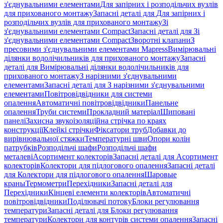
з'єднувальними елементами
Для запірних і розподільчих вузлів
для прихованого монтажу
Запасні деталі для Для запірних і
розподільчих вузлів для прихованого монтажу
Зі
з'єднувальними елементами Compact
Запасні деталі для Зі
з'єднувальними елементами Compact
Зворотні клапани
З
пресовими з'єднувальними елементами Mapress
Вимірювальні
ділянки водолічильників для прихованого монтажу
Запасні
деталі для Вимірювальні ділянки водолічильників для
прихованого монтажу
З нарізними з'єднувальними
елементами
Запасні деталі для З нарізними з'єднувальними
елементами
Повітровідвідники для системи
опалення
Автоматичні повітровідвідники
Панельне
опалення
Труби системи
Прокладний матеріал
Шиповані
панелі
Захисна звукоізоляційна стрічка по краях
конструкції
Клейкі стрічки
Фіксатори труб
Добавки до
вирівнювальної стяжки
Температурні шви
Опори колін
патрубків
Розподільчі шафи
Розподільчі шафи
металеві
Асортимент колекторів
Запасні деталі для Асортимент
колекторів
Колектори для підлогового опалення
Запасні деталі
для Колектори для підлогового опалення
Шаровые
краны
Термометри
Перехідники
Запасні деталі для
Перехідники
Кінцеві елементи колекторів
Автоматичні
повітровідвідники
Поділювачі потоку
Блоки регулювання
температури
Запасні деталі для Блоки регулювання
температури
Колектори для контурів системи опалення
Запасні