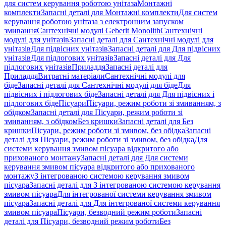
для систем керування роботою унітаза
Монтажні
комплекти
Запасні деталі для Монтажні комплекти
Для систем
керування роботою унітаза з електронним запуском
змивання
Сантехнічні модулі Geberit Monolith
Сантехнічні
модулі для унітазів
Запасні деталі для Сантехнічні модулі для
унітазів
Для підвісних унітазів
Запасні деталі для Для підвісних
унітазів
Для підлогових унітазів
Запасні деталі для Для
підлогових унітазів
Приладдя
Запасні деталі для
Приладдя
Витратні матеріали
Сантехнічні модулі для
біде
Запасні деталі для Сантехнічні модулі для біде
Для
підвісних і підлогових біде
Запасні деталі для Для підвісних і
підлогових біде
Пісуари
Пісуари, режим роботи зі змиванням, з
обідком
Запасні деталі для Пісуари, режим роботи зі
змиванням, з обідком
Без кришки
Запасні деталі для Без
кришки
Пісуари, режим роботи зі змивом, без обідка
Запасні
деталі для Пісуари, режим роботи зі змивом, без обідка
Для
системи керування змивом пісуара відкритого або
прихованого монтажу
Запасні деталі для Для системи
керування змивом пісуара відкритого або прихованого
монтажу
З інтегрованою системою керування змивом
пісуара
Запасні деталі для З інтегрованою системою керування
змивом пісуара
Для інтегрованої системи керування змивом
пісуара
Запасні деталі для Для інтегрованої системи керування
змивом пісуара
Пісуари, безводний режим роботи
Запасні
деталі для Пісуари, безводний режим роботи
Без