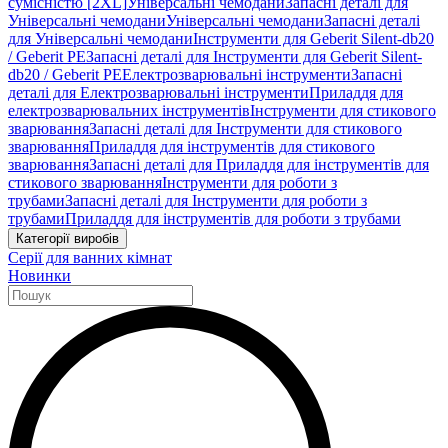
сумісністю [2XL]
Універсальні чемодани
Запасні деталі для
Універсальні чемодани
Універсальні чемодани
Запасні деталі
для Універсальні чемодани
Інструменти для Geberit Silent-db20
/ Geberit PE
Запасні деталі для Інструменти для Geberit Silent-
db20 / Geberit PE
Електрозварювальні інструменти
Запасні
деталі для Електрозварювальні інструменти
Приладдя для
електрозварювальних інструментів
Інструменти для стикового
зварювання
Запасні деталі для Інструменти для стикового
зварювання
Приладдя для інструментів для стикового
зварювання
Запасні деталі для Приладдя для інструментів для
стикового зварювання
Інструменти для роботи з
трубами
Запасні деталі для Інструменти для роботи з
трубами
Приладдя для інструментів для роботи з трубами
Категорії виробів
Серії для ванних кімнат
Новинки