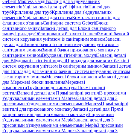
Geberit Mapress з міді
Ізоляція для з'єднувальних
елементів
Ущільнювачі для труб і фітингів
Панелі для
труб
Кріплення для труб
Кріплення для з'єднувальних
елементів
Ущільнювачі для систем
Комплекти гвинтів для
фланцевих з'єднань
Санітарна система Geberit
Блоки
санітарного змиву
Запасні деталі для Блоки санітарного
змиву
Приладдя
Облицювання й захисні панелі
Змивні бачки й
системи керування унітазом із санітарним змивом
Запасні
деталі для Змивні бачки й системи керування унітазом із
санітарним змивом
Змивні бачки прихованого монтажу з
санітарним змивом
Вбудовані гігієнічні модулі
Запасні деталі
для Вбудовані гігієнічні модулі
Приладдя для змивних бачків і
систем керування унітазом із санітарним змивом
Запасні деталі
для Приладдя для змивних бачків і систем керування унітазом
із санітарним змивом
Мережеві блоки живлення
Запасні деталі
для Мережеві блоки живлення
Мережеві
компоненти
Трубопровідна арматура
Прямі запірні
вентилі
Запасні деталі для Прямі запірні вентилі
З пресовими
з'єднувальними елементами Mapress
Запасні деталі для З
пресовими з'єднувальними елементами Mapress
Прямі запірні
вентилі для прихованого монтажу
Запасні деталі для Прямі
запірні вентилі для прихованого монтажу
З пресовими
з'єднувальними елементами Mepla
Запасні деталі для З
пресовими з'єднувальними елементами Mepla
З пресовими
з'єднувальними елементами Mapress
Запасні деталі для З