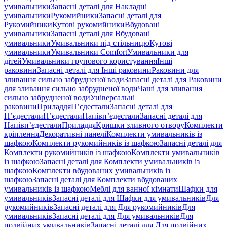
умивальники
Запасні деталі для Накладні
умивальники
Рукомийники
Запасні деталі для
Рукомийники
Кутові рукомийники
Вбудовані
умивальники
Запасні деталі для Вбудовані
умивальники
Умивальники під стільницю
Кутові
умивальники
Умивальники Comfort
Умивальники для
дітей
Умивальники групового користування
Інші
раковини
Запасні деталі для Інші раковини
Раковини для
зливання сильно забрудненої води
Запасні деталі для Раковини
для зливання сильно забрудненої води
Чаші для зливання
сильно забрудненої води
Універсальні
раковини
Приладдя
П’єдестали
Запасні деталі для
П’єдестали
П’єдестали
Напівп’єдестали
Запасні деталі для
Напівп’єдестали
Приладдя
Кришки зливного отвору
Комплекти
кріплення
Декоративні панелі
Комплекти умивальників із
шафкою
Комплекти рукомийників із шафкою
Запасні деталі для
Комплекти рукомийників із шафкою
Комплекти умивальників
із шафкою
Запасні деталі для Комплекти умивальників із
шафкою
Комплекти вбудованих умивальників із
шафкою
Запасні деталі для Комплекти вбудованих
умивальників із шафкою
Меблі для ванної кімнати
Шафки для
умивальників
Запасні деталі для Шафки для умивальників
Для
рукомийників
Запасні деталі для Для рукомийників
Для
умивальників
Запасні деталі для Для умивальників
Для
подвійних умивальників
Запасні деталі для Для подвійних