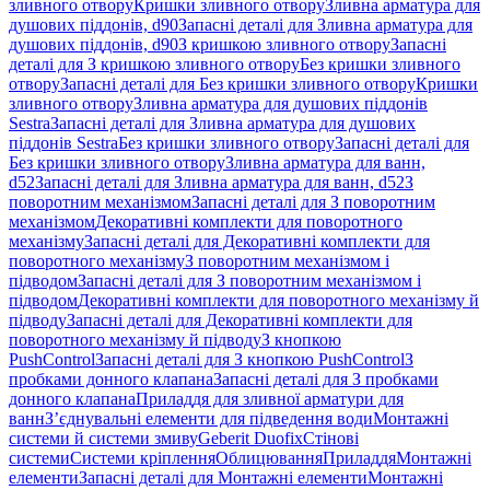
зливного отвору
Кришки зливного отвору
Зливна арматура для
душових піддонів, d90
Запасні деталі для Зливна арматура для
душових піддонів, d90
З кришкою зливного отвору
Запасні
деталі для З кришкою зливного отвору
Без кришки зливного
отвору
Запасні деталі для Без кришки зливного отвору
Кришки
зливного отвору
Зливна арматура для душових піддонів
Sestra
Запасні деталі для Зливна арматура для душових
піддонів Sestra
Без кришки зливного отвору
Запасні деталі для
Без кришки зливного отвору
Зливна арматура для ванн,
d52
Запасні деталі для Зливна арматура для ванн, d52
З
поворотним механізмом
Запасні деталі для З поворотним
механізмом
Декоративні комплекти для поворотного
механізму
Запасні деталі для Декоративні комплекти для
поворотного механізму
З поворотним механізмом і
підводом
Запасні деталі для З поворотним механізмом і
підводом
Декоративні комплекти для поворотного механізму й
підводу
Запасні деталі для Декоративні комплекти для
поворотного механізму й підводу
З кнопкою
PushControl
Запасні деталі для З кнопкою PushControl
З
пробками донного клапана
Запасні деталі для З пробками
донного клапана
Приладдя для зливної арматури для
ванн
З’єднувальні елементи для підведення води
Монтажні
системи й системи змиву
Geberit Duofix
Стінові
системи
Системи кріплення
Облицювання
Приладдя
Монтажні
елементи
Запасні деталі для Монтажні елементи
Монтажні