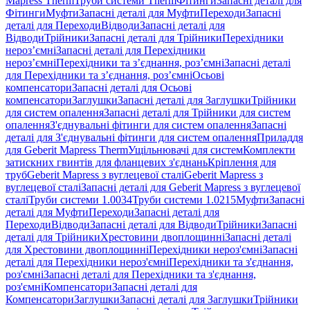
Mapress Therm
Труби системи Therm
Фітинги
Запасні деталі для
Фітинги
Муфти
Запасні деталі для Муфти
Переходи
Запасні
деталі для Переходи
Відводи
Запасні деталі для
Відводи
Трійники
Запасні деталі для Трійники
Перехідники
нероз’ємні
Запасні деталі для Перехідники
нероз’ємні
Перехідники та з’єднання, роз’ємні
Запасні деталі
для Перехідники та з’єднання, роз’ємні
Осьові
компенсатори
Запасні деталі для Осьові
компенсатори
Заглушки
Запасні деталі для Заглушки
Трійники
для систем опалення
Запасні деталі для Трійники для систем
опалення
З'єднувальні фітинги для систем опалення
Запасні
деталі для З'єднувальні фітинги для систем опалення
Приладдя
для Geberit Mapress Therm
Ущільнювачі для систем
Комплекти
затискних гвинтів для фланцевих з'єднань
Кріплення для
труб
Geberit Mapress з вуглецевої сталі
Geberit Mapress з
вуглецевої сталі
Запасні деталі для Geberit Mapress з вуглецевої
сталі
Труби системи 1.0034
Труби системи 1.0215
Муфти
Запасні
деталі для Муфти
Переходи
Запасні деталі для
Переходи
Відводи
Запасні деталі для Відводи
Трійники
Запасні
деталі для Трійники
Хрестовини двоплощинні
Запасні деталі
для Хрестовини двоплощинні
Перехідники нероз'ємні
Запасні
деталі для Перехідники нероз'ємні
Перехідники та з'єднання,
роз'ємні
Запасні деталі для Перехідники та з'єднання,
роз'ємні
Компенсатори
Запасні деталі для
Компенсатори
Заглушки
Запасні деталі для Заглушки
Трійники