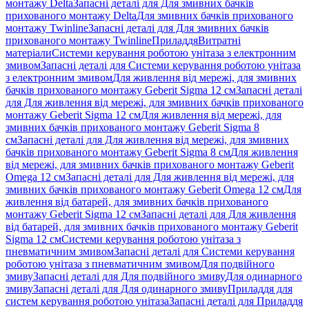
монтажу Delta
Запасні деталі для Для змивних бачків
прихованого монтажу Delta
Для змивних бачків прихованого
монтажу Twinline
Запасні деталі для Для змивних бачків
прихованого монтажу Twinline
Приладдя
Витратні
матеріали
Системи керування роботою унітаза з електронним
змивом
Запасні деталі для Системи керування роботою унітаза
з електронним змивом
Для живлення від мережі, для змивних
бачків прихованого монтажу Geberit Sigma 12 см
Запасні деталі
для Для живлення від мережі, для змивних бачків прихованого
монтажу Geberit Sigma 12 см
Для живлення від мережі, для
змивних бачків прихованого монтажу Geberit Sigma 8
см
Запасні деталі для Для живлення від мережі, для змивних
бачків прихованого монтажу Geberit Sigma 8 см
Для живлення
від мережі, для змивних бачків прихованого монтажу Geberit
Omega 12 см
Запасні деталі для Для живлення від мережі, для
змивних бачків прихованого монтажу Geberit Omega 12 см
Для
живлення від батарей, для змивних бачків прихованого
монтажу Geberit Sigma 12 см
Запасні деталі для Для живлення
від батарей, для змивних бачків прихованого монтажу Geberit
Sigma 12 см
Системи керування роботою унітаза з
пневматичним змивом
Запасні деталі для Системи керування
роботою унітаза з пневматичним змивом
Для подвійного
змиву
Запасні деталі для Для подвійного змиву
Для одинарного
змиву
Запасні деталі для Для одинарного змиву
Приладдя для
систем керування роботою унітаза
Запасні деталі для Приладдя