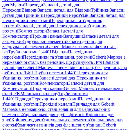
для Муфти
Переходи
Запасні деталі для
Переходи
Відводи
Запасні деталі для Відводи
Трійники
Запасні
деталі для Трійники
Перехідники нероз'ємні
Запасні деталі для
Перехідники нероз'ємні
Перехідники та з'єднання,
роз'ємні
Запасні деталі для Перехідники та з'єднання,
роз'ємні
Компенсатори
Запасні деталі для
Компенсатори
Прохідні канали
Заглушки
Запасні деталі для
Заглушки
З'єднувальні елементи
Запасні деталі для
З'єднувальні елементи
Geberit Mapress з нержавіючої сталі,
газ
Труби системи 1.4401
Відводи
Перехідники
нероз'ємні
Перехідники та з'єднання, роз'ємні
Geberit Mapress з
нержавіючої сталі, без речовин, що руйнують ЛФП
Запасні
деталі для Geberit Mapress з нержавіючої сталі, без речовин, що
руйнують ЛФП
Труби системи 1.4401
Перехідники та
з'єднання, роз'ємні
Запасні деталі для Перехідники та
з'єднання, роз'ємні
Компенсатори
Запасні деталі для
Компенсатори
Прохідні канали
Geberit Mapress з нержавіючої
сталі, FKM синього кольору
Труби системи
1.4401
Відводи
Перехідники нероз'ємні
Перехідники та
з'єднання, роз'ємні
Прохідні канали
Приладдя для Geberit
Mapress з нержавіючої сталі
Ізоляція для з'єднувальних
елементів
Ущільнювачі для труб і фітингів
Кріплення для
труб
Кріплення для з'єднувальних елементів
Ущільнювачі для
систем
Комплекти гвинтів для фланцевих з'єднань
Geberit