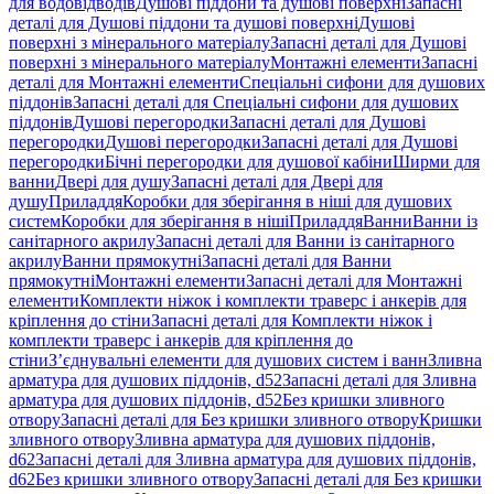
для водовідводів
Душові піддони та душові поверхні
Запасні
деталі для Душові піддони та душові поверхні
Душові
поверхні з мінерального матеріалу
Запасні деталі для Душові
поверхні з мінерального матеріалу
Монтажні елементи
Запасні
деталі для Монтажні елементи
Спеціальні сифони для душових
піддонів
Запасні деталі для Спеціальні сифони для душових
піддонів
Душові перегородки
Запасні деталі для Душові
перегородки
Душові перегородки
Запасні деталі для Душові
перегородки
Бічні перегородки для душової кабіни
Ширми для
ванни
Двері для душу
Запасні деталі для Двері для
душу
Приладдя
Коробки для зберігання в ніші для душових
систем
Коробки для зберігання в ніші
Приладдя
Ванни
Ванни із
санітарного акрилу
Запасні деталі для Ванни із санітарного
акрилу
Ванни прямокутні
Запасні деталі для Ванни
прямокутні
Монтажні елементи
Запасні деталі для Монтажні
елементи
Комплекти ніжок і комплекти траверс і анкерів для
кріплення до стіни
Запасні деталі для Комплекти ніжок і
комплекти траверс і анкерів для кріплення до
стіни
З’єднувальні елементи для душових систем і ванн
Зливна
арматура для душових піддонів, d52
Запасні деталі для Зливна
арматура для душових піддонів, d52
Без кришки зливного
отвору
Запасні деталі для Без кришки зливного отвору
Кришки
зливного отвору
Зливна арматура для душових піддонів,
d62
Запасні деталі для Зливна арматура для душових піддонів,
d62
Без кришки зливного отвору
Запасні деталі для Без кришки