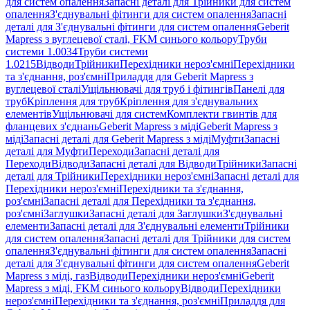
для систем опалення
Запасні деталі для Трійники для систем
опалення
З'єднувальні фітинги для систем опалення
Запасні
деталі для З'єднувальні фітинги для систем опалення
Geberit
Mapress з вуглецевої сталі, FKM синього кольору
Труби
системи 1.0034
Труби системи
1.0215
Відводи
Трійники
Перехідники нероз'ємні
Перехідники
та з'єднання, роз'ємні
Приладдя для Geberit Mapress з
вуглецевої сталі
Ущільнювачі для труб і фітингів
Панелі для
труб
Кріплення для труб
Кріплення для з'єднувальних
елементів
Ущільнювачі для систем
Комплекти гвинтів для
фланцевих з'єднань
Geberit Mapress з міді
Geberit Mapress з
міді
Запасні деталі для Geberit Mapress з міді
Муфти
Запасні
деталі для Муфти
Переходи
Запасні деталі для
Переходи
Відводи
Запасні деталі для Відводи
Трійники
Запасні
деталі для Трійники
Перехідники нероз'ємні
Запасні деталі для
Перехідники нероз'ємні
Перехідники та з'єднання,
роз'ємні
Запасні деталі для Перехідники та з'єднання,
роз'ємні
Заглушки
Запасні деталі для Заглушки
З'єднувальні
елементи
Запасні деталі для З'єднувальні елементи
Трійники
для систем опалення
Запасні деталі для Трійники для систем
опалення
З'єднувальні фітинги для систем опалення
Запасні
деталі для З'єднувальні фітинги для систем опалення
Geberit
Mapress з міді, газ
Відводи
Перехідники нероз'ємні
Geberit
Mapress з міді, FKM синього кольору
Відводи
Перехідники
нероз'ємні
Перехідники та з'єднання, роз'ємні
Приладдя для