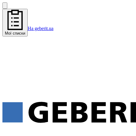
На geberit.ua
Мої списки