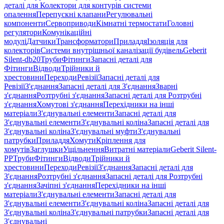
деталі для Колектори для контурів системи
опалення
Перепускні клапани
Регулювальні
компоненти
Сервоприводи
Кімнатні термостати
Головні
регулятори
Комунікаційні
модулі
Датчики
Трансформатори
Приладдя
Ізоляція для
колекторів
Системи внутрішньої каналізації будівель
Geberit
Silent-db20
Труби
Фітинги
Запасні деталі для
Фітинги
Відводи
Трійники й
хрестовини
Переходи
Ревізії
Запасні деталі для
Ревізії
З'єднання
Запасні деталі для З'єднання
Зварні
з'єднання
Розтрубні з'єднання
Запасні деталі для Розтрубні
з'єднання
Хомутові з'єднання
Перехідники на інші
матеріали
З'єднувальні елементи
Запасні деталі для
З'єднувальні елементи
З'єднувальні коліна
Запасні деталі для
З'єднувальні коліна
З'єднувальні муфти
З'єднувальні
патрубки
Приладдя
Хомути
Кріплення для
хомутів
Заглушки
Ущільнення
Витратні матеріали
Geberit Silent-
PP
Труби
Фітинги
Відводи
Трійники й
хрестовини
Переходи
Ревізії
З'єднання
Запасні деталі для
З'єднання
Розтрубні з'єднання
Запасні деталі для Розтрубні
з'єднання
Зачіпні з'єднання
Перехідники на інші
матеріали
З'єднувальні елементи
Запасні деталі для
З'єднувальні елементи
З'єднувальні коліна
Запасні деталі для
З'єднувальні коліна
З'єднувальні патрубки
Запасні деталі для
З'єднувальні