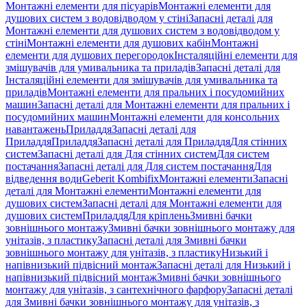
Монтажні елементи для пісуарів
Монтажні елементи для
душових систем з водовідводом у стіні
Запасні деталі для
Монтажні елементи для душових систем з водовідводом у
стіні
Монтажні елементи для душових кабін
Монтажні
елементи для душових перегородок
Інсталяційні елементи для
змішувачів для умивальника та приладів
Запасні деталі для
Інсталяційні елементи для змішувачів для умивальника та
приладів
Монтажні елементи для пральних і посудомийних
машин
Запасні деталі для Монтажні елементи для пральних і
посудомийних машин
Монтажні елементи для консольних
навантажень
Приладдя
Запасні деталі для
Приладдя
Приладдя
Запасні деталі для Приладдя
Для стінних
систем
Запасні деталі для Для стінних систем
Для систем
постачання
Запасні деталі для Для систем постачання
Для
відведення води
Geberit Kombifix
Монтажні елементи
Запасні
деталі для Монтажні елементи
Монтажні елементи для
душових систем
Запасні деталі для Монтажні елементи для
душових систем
Приладдя
Для кріплень
Змивні бачки
зовнішнього монтажу
Змивні бачки зовнішнього монтажу для
унітазів, з пластику
Запасні деталі для Змивні бачки
зовнішнього монтажу для унітазів, з пластику
Низький і
напівнизький підвісний монтаж
Запасні деталі для Низький і
напівнизький підвісний монтаж
Змивні бачки зовнішнього
монтажу для унітазів, з сантехнічного фарфору
Запасні деталі
для Змивні бачки зовнішнього монтажу для унітазів, з