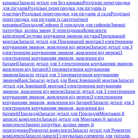
кришки
Запасні деталі для Без кришки
Розділові перегородки
для пісуарів
Роздільні перегородки для пісуарів із
пластику
Роздільні перегородки для пісуарів зі скла
Роздільні
перегородки для пісуарів із сантехнічної
кераміки
Приладдя
Сифони й приладдя для сифонів
Змивні
патрубки, коліна змиву й перехідники
Комплекти
кріплення
Системи керування змивом пісуара
Прихований
монтаж
Запасні деталі для Прихований монтаж
З електронним
керуванням змивом, живлення від мережі
Запасні деталі для З
електронним керуванням змивом, живлення від мережі
З
електронним керуванням змивом, живлення від
батарей
Запасні деталі для З електронним керуванням змивом,
живлення від батарей
З пневматичним керуванням
змивом
Запасні деталі для З пневматичним керуванням
змивом
Basic
Запасні деталі для Basic
Зовнішній монтаж
Запасні
деталі для Зовнішній монтаж
З електронним керуванням
змивом, живлення від мережі
Запасні деталі для З електронним
керуванням змивом, живлення від мережі
З електронним
керуванням змивом, живлення від батарей
Запасні деталі для З
електронним керуванням змивом, живлення від
батарей
Приладдя
Запасні деталі для Приладдя
Монтажні й
запасні комплекти
Запасні деталі для Монтажні й запасні
комплекти
Змивні патрубки, коліна змиву й
перехідники
Ремонтні комплекти
Запасні деталі для Ремонтні
комплекти
Захисні панелі
З’єднувальні елементи для унітазів,