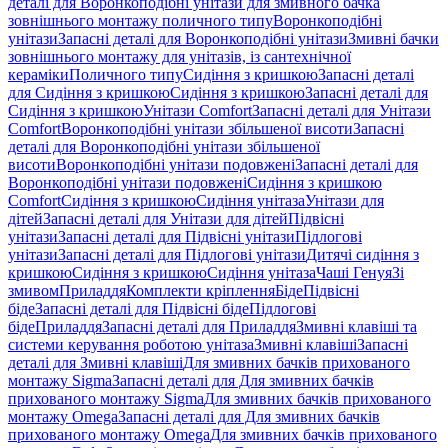
деталі для Воронкоподібні унітази для змивного бачка
зовнішнього монтажу поличного типу
Воронкоподібні
унітази
Запасні деталі для Воронкоподібні унітази
Змивні бачки
зовнішнього монтажу для унітазів, із сантехнічної
кераміки
Поличного типу
Сидіння з кришкою
Запасні деталі
для Сидіння з кришкою
Сидіння з кришкою
Запасні деталі для
Сидіння з кришкою
Унітази Comfort
Запасні деталі для Унітази
Comfort
Воронкоподібні унітази збільшеної висоти
Запасні
деталі для Воронкоподібні унітази збільшеної
висоти
Воронкоподібні унітази подовжені
Запасні деталі для
Воронкоподібні унітази подовжені
Сидіння з кришкою
Comfort
Сидіння з кришкою
Сидіння унітаза
Унітази для
дітей
Запасні деталі для Унітази для дітей
Підвісні
унітази
Запасні деталі для Підвісні унітази
Підлогові
унітази
Запасні деталі для Підлогові унітази
Дитячі сидіння з
кришкою
Сидіння з кришкою
Сидіння унітаза
Чаші Генуя
Зі
змивом
Приладдя
Комплекти кріплення
Біде
Підвісні
біде
Запасні деталі для Підвісні біде
Підлогові
біде
Приладдя
Запасні деталі для Приладдя
Змивні клавіші та
системи керування роботою унітаза
Змивні клавіші
Запасні
деталі для Змивні клавіші
Для змивних бачків прихованого
монтажу Sigma
Запасні деталі для Для змивних бачків
прихованого монтажу Sigma
Для змивних бачків прихованого
монтажу Omega
Запасні деталі для Для змивних бачків
прихованого монтажу Omega
Для змивних бачків прихованого