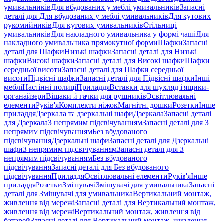
умивальників
Для вбудованих у меблі умивальників
Запасні
деталі для Для вбудованих у меблі умивальників
Для кутових
рукомийників
Для кутових умивальників
Стільниці
умивальників
Для накладного умивальника у формі чаші
Для
накладного умивальника прямокутної форми
Шафки
Запасні
деталі для Шафки
Низькі шафки
Запасні деталі для Низькі
шафки
Високі шафки
Запасні деталі для Високі шафки
Шафки
середньої висоти
Запасні деталі для Шафки середньої
висоти
Підвісні шафки
Запасні деталі для Підвісні шафки
Інші
меблі
Настінні полиці
Приладдя
Вставки для шухляд і ящики-
органайзери
Вішаки й гачки для рушників
Освітлювальні
елементи
Руків'я
Комплекти ніжок
Магнітні дошки
Розетки
Інше
приладдя
Дзеркала та дзеркальні шафи
Дзеркала
Запасні деталі
для Дзеркала
З непрямим підсвічуванням
Запасні деталі для З
непрямим підсвічуванням
Без вбудованого
підсвічування
Дзеркальні шафи
Запасні деталі для Дзеркальні
шафи
З непрямим підсвічуванням
Запасні деталі для З
непрямим підсвічуванням
Без вбудованого
підсвічування
Запасні деталі для Без вбудованого
підсвічування
Приладдя
Освітлювальні елементи
Руків'я
Інше
приладдя
Розетки
Змішувачі
Змішувачі для умивальника
Запасні
деталі для Змішувачі для умивальника
Вертикальний монтаж,
живлення від мережі
Запасні деталі для Вертикальний монтаж,
живлення від мережі
Вертикальний монтаж, живлення від
батарей
Запасні деталі для Вертикальний монтаж, живлення