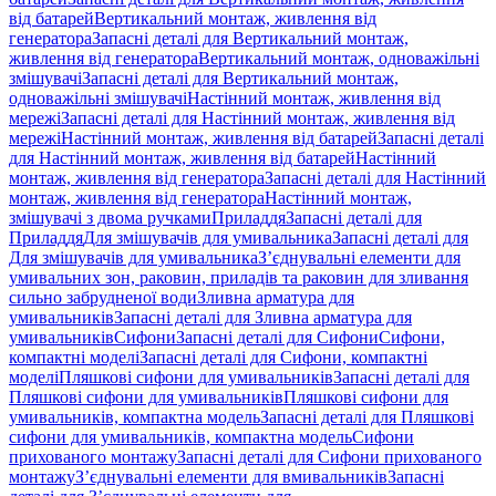
від батарей
Вертикальний монтаж, живлення від
генератора
Запасні деталі для Вертикальний монтаж,
живлення від генератора
Вертикальний монтаж, одноважільні
змішувачі
Запасні деталі для Вертикальний монтаж,
одноважільні змішувачі
Настінний монтаж, живлення від
мережі
Запасні деталі для Настінний монтаж, живлення від
мережі
Настінний монтаж, живлення від батарей
Запасні деталі
для Настінний монтаж, живлення від батарей
Настінний
монтаж, живлення від генератора
Запасні деталі для Настінний
монтаж, живлення від генератора
Настінний монтаж,
змішувачі з двома ручками
Приладдя
Запасні деталі для
Приладдя
Для змішувачів для умивальника
Запасні деталі для
Для змішувачів для умивальника
З’єднувальні елементи для
умивальних зон, раковин, приладів та раковин для зливання
сильно забрудненої води
Зливна арматура для
умивальників
Запасні деталі для Зливна арматура для
умивальників
Сифони
Запасні деталі для Сифони
Сифони,
компактні моделі
Запасні деталі для Сифони, компактні
моделі
Пляшкові сифони для умивальників
Запасні деталі для
Пляшкові сифони для умивальників
Пляшкові сифони для
умивальників, компактна модель
Запасні деталі для Пляшкові
сифони для умивальників, компактна модель
Сифони
прихованого монтажу
Запасні деталі для Сифони прихованого
монтажу
З’єднувальні елементи для вмивальників
Запасні