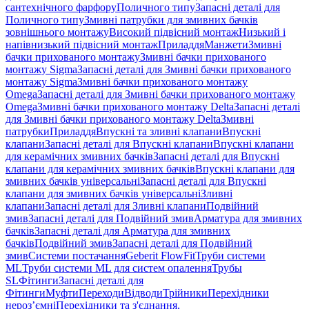
сантехнічного фарфору
Поличного типу
Запасні деталі для
Поличного типу
Змивні патрубки для змивних бачків
зовнішнього монтажу
Високий підвісний монтаж
Низький і
напівнизький підвісний монтаж
Приладдя
Манжети
Змивні
бачки прихованого монтажу
Змивні бачки прихованого
монтажу Sigma
Запасні деталі для Змивні бачки прихованого
монтажу Sigma
Змивні бачки прихованого монтажу
Omega
Запасні деталі для Змивні бачки прихованого монтажу
Omega
Змивні бачки прихованого монтажу Delta
Запасні деталі
для Змивні бачки прихованого монтажу Delta
Змивні
патрубки
Приладдя
Впускні та зливні клапани
Впускні
клапани
Запасні деталі для Впускні клапани
Впускні клапани
для керамічних змивних бачків
Запасні деталі для Впускні
клапани для керамічних змивних бачків
Впускні клапани для
змивних бачків універсальні
Запасні деталі для Впускні
клапани для змивних бачків універсальні
Зливні
клапани
Запасні деталі для Зливні клапани
Подвійний
змив
Запасні деталі для Подвійний змив
Арматура для змивних
бачкiв
Запасні деталі для Арматура для змивних
бачкiв
Подвійний змив
Запасні деталі для Подвійний
змив
Системи постачання
Geberit FlowFit
Труби системи
ML
Труби системи ML для систем опалення
Трубы
SL
Фітинги
Запасні деталі для
Фітинги
Муфти
Переходи
Відводи
Трійники
Перехідники
нероз’ємні
Перехідники та з'єднання,