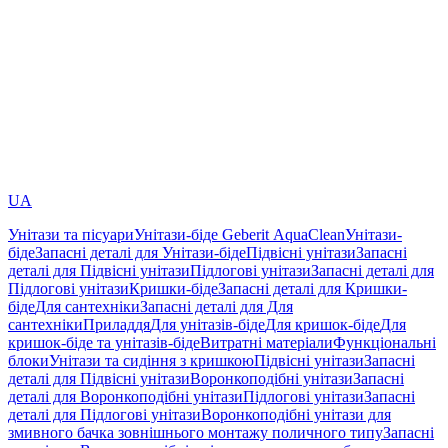
UA
Унітази та пісуари
Унітази-біде Geberit AquaClean
Унітази-
біде
Запасні деталі для Унітази-біде
Підвісні унітази
Запасні
деталі для Підвісні унітази
Підлогові унітази
Запасні деталі для
Підлогові унітази
Кришки-біде
Запасні деталі для Кришки-
біде
Для сантехніки
Запасні деталі для Для
сантехніки
Приладдя
Для унітазів-біде
Для кришок-біде
Для
кришок-біде та унітазів-біде
Витратні матеріали
Функціональні
блоки
Унітази та сидіння з кришкою
Підвісні унітази
Запасні
деталі для Підвісні унітази
Воронкоподібні унітази
Запасні
деталі для Воронкоподібні унітази
Підлогові унітази
Запасні
деталі для Підлогові унітази
Воронкоподібні унітази для
змивного бачка зовнішнього монтажу поличного типу
Запасні