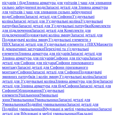
пісуарів і біде
Зливна арматура для унітазів і чаш для зливання
сильно забрудненої води
Запасні деталі для Зливна арматура
для унітазів і чаш для зливання сильно забрудненої
води
Сифони
Запасні деталі для Сифони
З’єднувальні
коліна
Запасні деталі для З’єднувальні коліна
З’єднувальні
патрубки
Запасні деталі для З’єднувальні патрубки
Комплекти
для підключення
Запасні деталі для Комплекти для
підключення
Подовжувачі коліна змиву
Запасні деталі для
Подовжувачі коліна змиву
З’єднувальні елементи з
ПВХ
Запасні деталі для З’єднувальні елементи з ПВХ
Манжети
й декоративні заглушки
Перехідні та з’єднувальні
елементи
Зливна арматура для пісуарів
Запасні деталі для
Зливна арматура для пісуарів
Сифони для пісуара
Запасні
деталі для Сифони для пісуара
Сифони прихованого
монтажу
Запасні деталі для Сифони прихованого
монтажу
Сифони
Запасні деталі для Сифони
Подовжувачі
змивних патрубків і колін змиву
З’єднувальні коліна
Запасні
деталі для З’єднувальні коліна
Зливна арматура для біде
Запасні
деталі для Зливна арматура для біде
Сифони
Запасні деталі для
Сифони
Облицювання
З’єднувальні
елементи
Ущільнення
Умивальні
зони
Умивальники
Умивальники
Запасні деталі для
Умивальники
Подвійні умивальники
Запасні деталі для
Подвійні умивальники
Вбудовані в меблі умивальники
Запасні
деталі для Вбудовані в меблі умивальники
Накладні