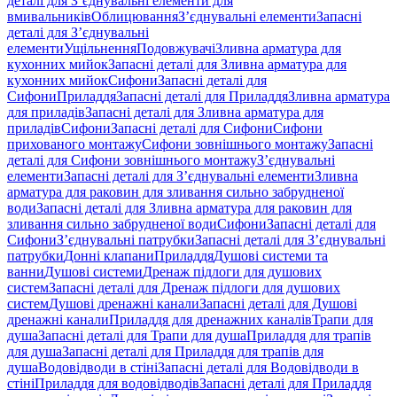
деталі для З’єднувальні елементи для
вмивальників
Облицювання
З’єднувальні елементи
Запасні
деталі для З’єднувальні
елементи
Ущільнення
Подовжувачі
Зливна арматура для
кухонних мийок
Запасні деталі для Зливна арматура для
кухонних мийок
Сифони
Запасні деталі для
Сифони
Приладдя
Запасні деталі для Приладдя
Зливна арматура
для приладів
Запасні деталі для Зливна арматура для
приладів
Сифони
Запасні деталі для Сифони
Сифони
прихованого монтажу
Сифони зовнішнього монтажу
Запасні
деталі для Сифони зовнішнього монтажу
З’єднувальні
елементи
Запасні деталі для З’єднувальні елементи
Зливна
арматура для раковин для зливання сильно забрудненої
води
Запасні деталі для Зливна арматура для раковин для
зливання сильно забрудненої води
Сифони
Запасні деталі для
Сифони
З’єднувальні патрубки
Запасні деталі для З’єднувальні
патрубки
Донні клапани
Приладдя
Душові системи та
ванни
Душові системи
Дренаж підлоги для душових
систем
Запасні деталі для Дренаж підлоги для душових
систем
Душові дренажні канали
Запасні деталі для Душові
дренажні канали
Приладдя для дренажних каналів
Трапи для
душа
Запасні деталі для Трапи для душа
Приладдя для трапів
для душа
Запасні деталі для Приладдя для трапів для
душа
Водовідводи в стіні
Запасні деталі для Водовідводи в
стіні
Приладдя для водовідводів
Запасні деталі для Приладдя