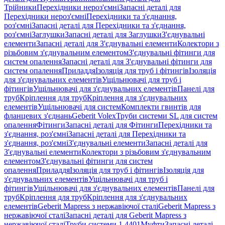
Трійники
Перехідники нероз'ємні
Запасні деталі для
Перехідники нероз'ємні
Перехідники та з'єднання,
роз'ємні
Запасні деталі для Перехідники та з'єднання,
роз'ємні
Заглушки
Запасні деталі для Заглушки
З'єднувальні
елементи
Запасні деталі для З'єднувальні елементи
Колектори з
різьбовим з'єднувальним елементом
З'єднувальні фітинги для
систем опалення
Запасні деталі для З'єднувальні фітинги для
систем опалення
Приладдя
Ізоляція для труб і фітингів
Ізоляція
для з'єднувальних елементів
Ущільнювачі для труб і
фітингів
Ущільнювачі для з'єднувальних елементів
Панелі для
труб
Кріплення для труб
Кріплення для з'єднувальних
елементів
Ущільнювачі для систем
Комплекти гвинтів для
фланцевих з'єднань
Geberit Volex
Труби системи SL для систем
опалення
Фітинги
Запасні деталі для Фітинги
Перехідники та
з'єднання, роз'ємні
Запасні деталі для Перехідники та
з'єднання, роз'ємні
З'єднувальні елементи
Запасні деталі для
З'єднувальні елементи
Колектори з різьбовим з'єднувальним
елементом
З'єднувальні фітинги для систем
опалення
Приладдя
Ізоляція для труб і фітингів
Ізоляція для
з'єднувальних елементів
Ущільнювачі для труб і
фітингів
Ущільнювачі для з'єднувальних елементів
Панелі для
труб
Кріплення для труб
Кріплення для з'єднувальних
елементів
Geberit Mapress з нержавіючої сталі
Geberit Mapress з
нержавіючої сталі
Запасні деталі для Geberit Mapress з
нержавіючої сталі
Труби системи 1.4401
Муфти
Запасні деталі