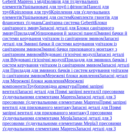
Geberit Mapress з міді
Ізоляція для з'єднувальних
елементів
Ущільнювачі для труб і фітингів
Панелі для
труб
Кріплення для труб
Кріплення для з'єднувальних
елементів
Ущільнювачі для систем
Комплекти гвинтів для
фланцевих з'єднань
Санітарна система Geberit
Блоки
санітарного змиву
Запасні деталі для Блоки санітарного
змиву
Приладдя
Облицювання й захисні панелі
Змивні бачки й
системи керування унітазом із санітарним змивом
Запасні
деталі для Змивні бачки й системи керування унітазом із
санітарним змивом
Змивні бачки прихованого монтажу з
санітарним змивом
Вбудовані гігієнічні модулі
Запасні деталі
для Вбудовані гігієнічні модулі
Приладдя для змивних бачків і
систем керування унітазом із санітарним змивом
Запасні деталі
для Приладдя для змивних бачків і систем керування унітазом
із санітарним змивом
Мережеві блоки живлення
Запасні деталі
для Мережеві блоки живлення
Мережеві
компоненти
Трубопровідна арматура
Прямі запірні
вентилі
Запасні деталі для Прямі запірні вентилі
З пресовими
з'єднувальними елементами Mapress
Запасні деталі для З
пресовими з'єднувальними елементами Mapress
Прямі запірні
вентилі для прихованого монтажу
Запасні деталі для Прямі
запірні вентилі для прихованого монтажу
З пресовими
з'єднувальними елементами Mepla
Запасні деталі для З
пресовими з'єднувальними елементами Mepla
З пресовими
з'єднувальними елементами Mapress
Запасні деталі для З