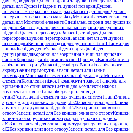
для водовідводів
Душові піддони та душові поверхні
Запасні
деталі для Душові піддони та душові поверхні
Душові
поверхні з мінерального матеріалу
Запасні деталі для Душові
поверхні з мінерального матеріалу
Монтажні елементи
Запасні
деталі для Монтажні елементи
Спеціальні сифони для душових
піддонів
Запасні деталі для Спеціальні сифони для душових
піддонів
Душові перегородки
Запасні деталі для Душові
перегородки
Душові перегородки
Запасні деталі для Душові
перегородки
Бічні перегородки для душової кабіни
Ширми для
ванни
Двері для душу
Запасні деталі для Двері для
душу
Приладдя
Коробки для зберігання в ніші для душових
систем
Коробки для зберігання в ніші
Приладдя
Ванни
Ванни із
санітарного акрилу
Запасні деталі для Ванни із санітарного
акрилу
Ванни прямокутні
Запасні деталі для Ванни
прямокутні
Монтажні елементи
Запасні деталі для Монтажні
елементи
Комплекти ніжок і комплекти траверс і анкерів для
кріплення до стіни
Запасні деталі для Комплекти ніжок і
комплекти траверс і анкерів для кріплення до
стіни
З’єднувальні елементи для душових систем і ванн
Зливна
арматура для душових піддонів, d52
Запасні деталі для Зливна
арматура для душових піддонів, d52
Без кришки зливного
отвору
Запасні деталі для Без кришки зливного отвору
Кришки
зливного отвору
Зливна арматура для душових піддонів,
d62
Запасні деталі для Зливна арматура для душових піддонів,
d62
Без кришки зливного отвору
Запасні деталі для Без кришки