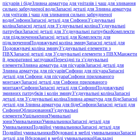
пісуарів і біде
Зливна арматура для унітазів і чаш для зливання
сильно забрудненої води
Запасні деталі для Зливна арматура
для унітазів і чаш для зливання сильно забрудненої
води
Сифони
Запасні деталі для Сифони
З’єднувальні
коліна
Запасні деталі для З’єднувальні коліна
З’єднувальні
патрубки
Запасні деталі для З’єднувальні патрубки
Комплекти
для підключення
Запасні деталі для Комплекти для
підключення
Подовжувачі коліна змиву
Запасні деталі для
Подовжувачі коліна змиву
З’єднувальні елементи з
ПВХ
Запасні деталі для З’єднувальні елементи з ПВХ
Манжети
й декоративні заглушки
Перехідні та з’єднувальні
елементи
Зливна арматура для пісуарів
Запасні деталі для
Зливна арматура для пісуарів
Сифони для пісуара
Запасні
деталі для Сифони для пісуара
Сифони прихованого
монтажу
Запасні деталі для Сифони прихованого
монтажу
Сифони
Запасні деталі для Сифони
Подовжувачі
змивних патрубків і колін змиву
З’єднувальні коліна
Запасні
деталі для З’єднувальні коліна
Зливна арматура для біде
Запасні
деталі для Зливна арматура для біде
Сифони
Запасні деталі для
Сифони
Облицювання
З’єднувальні
елементи
Ущільнення
Умивальні
зони
Умивальники
Умивальники
Запасні деталі для
Умивальники
Подвійні умивальники
Запасні деталі для
Подвійні умивальники
Вбудовані в меблі умивальники
Запасні
деталі для Вбудовані в меблі умивальники
Накладні