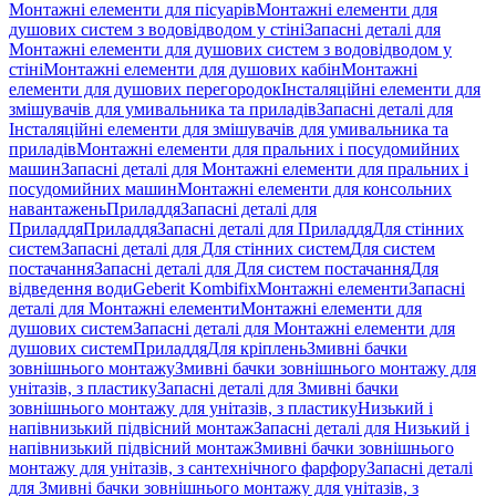
Монтажні елементи для пісуарів
Монтажні елементи для
душових систем з водовідводом у стіні
Запасні деталі для
Монтажні елементи для душових систем з водовідводом у
стіні
Монтажні елементи для душових кабін
Монтажні
елементи для душових перегородок
Інсталяційні елементи для
змішувачів для умивальника та приладів
Запасні деталі для
Інсталяційні елементи для змішувачів для умивальника та
приладів
Монтажні елементи для пральних і посудомийних
машин
Запасні деталі для Монтажні елементи для пральних і
посудомийних машин
Монтажні елементи для консольних
навантажень
Приладдя
Запасні деталі для
Приладдя
Приладдя
Запасні деталі для Приладдя
Для стінних
систем
Запасні деталі для Для стінних систем
Для систем
постачання
Запасні деталі для Для систем постачання
Для
відведення води
Geberit Kombifix
Монтажні елементи
Запасні
деталі для Монтажні елементи
Монтажні елементи для
душових систем
Запасні деталі для Монтажні елементи для
душових систем
Приладдя
Для кріплень
Змивні бачки
зовнішнього монтажу
Змивні бачки зовнішнього монтажу для
унітазів, з пластику
Запасні деталі для Змивні бачки
зовнішнього монтажу для унітазів, з пластику
Низький і
напівнизький підвісний монтаж
Запасні деталі для Низький і
напівнизький підвісний монтаж
Змивні бачки зовнішнього
монтажу для унітазів, з сантехнічного фарфору
Запасні деталі
для Змивні бачки зовнішнього монтажу для унітазів, з