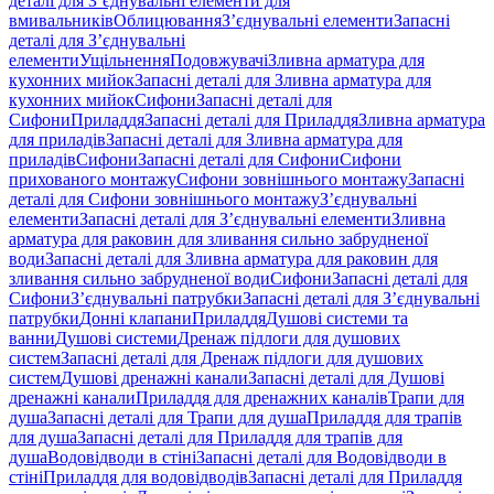
деталі для З’єднувальні елементи для
вмивальників
Облицювання
З’єднувальні елементи
Запасні
деталі для З’єднувальні
елементи
Ущільнення
Подовжувачі
Зливна арматура для
кухонних мийок
Запасні деталі для Зливна арматура для
кухонних мийок
Сифони
Запасні деталі для
Сифони
Приладдя
Запасні деталі для Приладдя
Зливна арматура
для приладів
Запасні деталі для Зливна арматура для
приладів
Сифони
Запасні деталі для Сифони
Сифони
прихованого монтажу
Сифони зовнішнього монтажу
Запасні
деталі для Сифони зовнішнього монтажу
З’єднувальні
елементи
Запасні деталі для З’єднувальні елементи
Зливна
арматура для раковин для зливання сильно забрудненої
води
Запасні деталі для Зливна арматура для раковин для
зливання сильно забрудненої води
Сифони
Запасні деталі для
Сифони
З’єднувальні патрубки
Запасні деталі для З’єднувальні
патрубки
Донні клапани
Приладдя
Душові системи та
ванни
Душові системи
Дренаж підлоги для душових
систем
Запасні деталі для Дренаж підлоги для душових
систем
Душові дренажні канали
Запасні деталі для Душові
дренажні канали
Приладдя для дренажних каналів
Трапи для
душа
Запасні деталі для Трапи для душа
Приладдя для трапів
для душа
Запасні деталі для Приладдя для трапів для
душа
Водовідводи в стіні
Запасні деталі для Водовідводи в
стіні
Приладдя для водовідводів
Запасні деталі для Приладдя