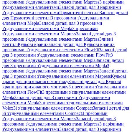
пресовими з'єднувальними елементами Mapress
З нарізними
з'єднувальними елементами
Запасні деталі для З нарізними
з'єднувальними елементами
Прямоточні вентилі
Запасні деталі
для Прямоточні вентилі
З пресовими з'єднувальними
елементами Mepla
Запасні деталі для З пресовими
з'єднувальними елементами Mepla
З пресовими
з'єднувальними елементами Mapress
Запасні деталі для З
пресовими з'єднувальними елементами Mapress
Зливні
вентилі
Кульові крани
Запасні деталі для Кульові крани
З
пресовими з’єднувальними елементами FlowFit
Запасні деталі
для З пресовими з’єднувальними елементами FlowFit
З
пресовими з'єднувальними елементами Mepla
Запасні деталі
для З пресовими з'єднувальними елементами Mepla
З
пресовими з'єднувальними елементами Mapress
Запасні деталі
для З пресовими з'єднувальними елементами Mapress
Кульові
крани для прихованого монтажу
Запасні деталі для Кульові
крани для прихованого монтажу
З пресовими з'єднувальними
елементами FlowFit
З пресовими з'єднувальними елементами
Mepla
Запасні деталі для З пресовими з'єднувальними
елементами Mepla
З пресовими з'єднувальними елементами
Volex
Зі з'єднувальними елементами Compact
Запасні деталі для
Зі з'єднувальними елементами Compact
З пресовими
з'єднувальними елементами Mapress
Запасні деталі для З
пресовими з'єднувальними елементами Mapress
З нарізними
з'єднувальними елементами
Запасні деталі для З нарізними