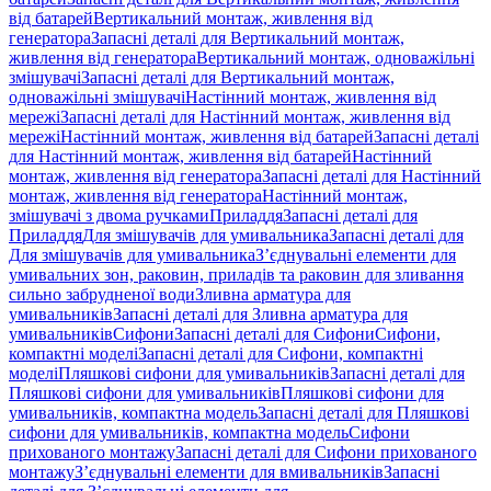
від батарей
Вертикальний монтаж, живлення від
генератора
Запасні деталі для Вертикальний монтаж,
живлення від генератора
Вертикальний монтаж, одноважільні
змішувачі
Запасні деталі для Вертикальний монтаж,
одноважільні змішувачі
Настінний монтаж, живлення від
мережі
Запасні деталі для Настінний монтаж, живлення від
мережі
Настінний монтаж, живлення від батарей
Запасні деталі
для Настінний монтаж, живлення від батарей
Настінний
монтаж, живлення від генератора
Запасні деталі для Настінний
монтаж, живлення від генератора
Настінний монтаж,
змішувачі з двома ручками
Приладдя
Запасні деталі для
Приладдя
Для змішувачів для умивальника
Запасні деталі для
Для змішувачів для умивальника
З’єднувальні елементи для
умивальних зон, раковин, приладів та раковин для зливання
сильно забрудненої води
Зливна арматура для
умивальників
Запасні деталі для Зливна арматура для
умивальників
Сифони
Запасні деталі для Сифони
Сифони,
компактні моделі
Запасні деталі для Сифони, компактні
моделі
Пляшкові сифони для умивальників
Запасні деталі для
Пляшкові сифони для умивальників
Пляшкові сифони для
умивальників, компактна модель
Запасні деталі для Пляшкові
сифони для умивальників, компактна модель
Сифони
прихованого монтажу
Запасні деталі для Сифони прихованого
монтажу
З’єднувальні елементи для вмивальників
Запасні