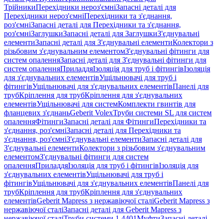
Трійники
Перехідники нероз'ємні
Запасні деталі для
Перехідники нероз'ємні
Перехідники та з'єднання,
роз'ємні
Запасні деталі для Перехідники та з'єднання,
роз'ємні
Заглушки
Запасні деталі для Заглушки
З'єднувальні
елементи
Запасні деталі для З'єднувальні елементи
Колектори з
різьбовим з'єднувальним елементом
З'єднувальні фітинги для
систем опалення
Запасні деталі для З'єднувальні фітинги для
систем опалення
Приладдя
Ізоляція для труб і фітингів
Ізоляція
для з'єднувальних елементів
Ущільнювачі для труб і
фітингів
Ущільнювачі для з'єднувальних елементів
Панелі для
труб
Кріплення для труб
Кріплення для з'єднувальних
елементів
Ущільнювачі для систем
Комплекти гвинтів для
фланцевих з'єднань
Geberit Volex
Труби системи SL для систем
опалення
Фітинги
Запасні деталі для Фітинги
Перехідники та
з'єднання, роз'ємні
Запасні деталі для Перехідники та
з'єднання, роз'ємні
З'єднувальні елементи
Запасні деталі для
З'єднувальні елементи
Колектори з різьбовим з'єднувальним
елементом
З'єднувальні фітинги для систем
опалення
Приладдя
Ізоляція для труб і фітингів
Ізоляція для
з'єднувальних елементів
Ущільнювачі для труб і
фітингів
Ущільнювачі для з'єднувальних елементів
Панелі для
труб
Кріплення для труб
Кріплення для з'єднувальних
елементів
Geberit Mapress з нержавіючої сталі
Geberit Mapress з
нержавіючої сталі
Запасні деталі для Geberit Mapress з
нержавіючої сталі
Труби системи 1.4401
Муфти
Запасні деталі