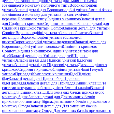
деталі для Воронкоподібні унітази для змивного бачка
зовнішнього монтажу поличного типу
Воронкоподібні
унітази
Запасні деталі для Воронкоподібні унітази
Змивні бачки
зовнішнього монтажу для унітазів, із сантехнічної
кераміки
Поличного типу
Сидіння з кришкою
Запасні деталі
для Сидіння з кришкою
Сидіння з кришкою
Запасні деталі для
Сидіння з кришкою
Унітази Comfort
Запасні деталі для Унітази
Comfort
Воронкоподібні унітази збільшеної висоти
Запасні
деталі для Воронкоподібні унітази збільшеної
висоти
Воронкоподібні унітази подовжені
Запасні деталі для
Воронкоподібні унітази подовжені
Сидіння з кришкою
Comfort
Сидіння з кришкою
Сидіння унітаза
Унітази для
дітей
Запасні деталі для Унітази для дітей
Підвісні
унітази
Запасні деталі для Підвісні унітази
Підлогові
унітази
Запасні деталі для Підлогові унітази
Дитячі сидіння з
кришкою
Сидіння з кришкою
Сидіння унітаза
Чаші Генуя
Зі
змивом
Приладдя
Комплекти кріплення
Біде
Підвісні
біде
Запасні деталі для Підвісні біде
Підлогові
біде
Приладдя
Запасні деталі для Приладдя
Змивні клавіші та
системи керування роботою унітаза
Змивні клавіші
Запасні
деталі для Змивні клавіші
Для змивних бачків прихованого
монтажу Sigma
Запасні деталі для Для змивних бачків
прихованого монтажу Sigma
Для змивних бачків прихованого
монтажу Omega
Запасні деталі для Для змивних бачків
прихованого монтажу Omega
Для змивних бачків прихованого