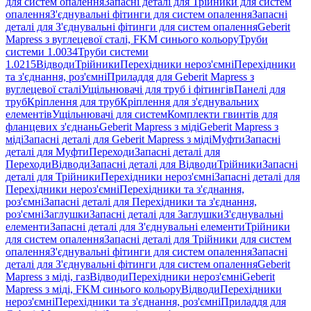
для систем опалення
Запасні деталі для Трійники для систем
опалення
З'єднувальні фітинги для систем опалення
Запасні
деталі для З'єднувальні фітинги для систем опалення
Geberit
Mapress з вуглецевої сталі, FKM синього кольору
Труби
системи 1.0034
Труби системи
1.0215
Відводи
Трійники
Перехідники нероз'ємні
Перехідники
та з'єднання, роз'ємні
Приладдя для Geberit Mapress з
вуглецевої сталі
Ущільнювачі для труб і фітингів
Панелі для
труб
Кріплення для труб
Кріплення для з'єднувальних
елементів
Ущільнювачі для систем
Комплекти гвинтів для
фланцевих з'єднань
Geberit Mapress з міді
Geberit Mapress з
міді
Запасні деталі для Geberit Mapress з міді
Муфти
Запасні
деталі для Муфти
Переходи
Запасні деталі для
Переходи
Відводи
Запасні деталі для Відводи
Трійники
Запасні
деталі для Трійники
Перехідники нероз'ємні
Запасні деталі для
Перехідники нероз'ємні
Перехідники та з'єднання,
роз'ємні
Запасні деталі для Перехідники та з'єднання,
роз'ємні
Заглушки
Запасні деталі для Заглушки
З'єднувальні
елементи
Запасні деталі для З'єднувальні елементи
Трійники
для систем опалення
Запасні деталі для Трійники для систем
опалення
З'єднувальні фітинги для систем опалення
Запасні
деталі для З'єднувальні фітинги для систем опалення
Geberit
Mapress з міді, газ
Відводи
Перехідники нероз'ємні
Geberit
Mapress з міді, FKM синього кольору
Відводи
Перехідники
нероз'ємні
Перехідники та з'єднання, роз'ємні
Приладдя для