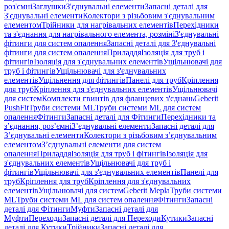
роз'ємні
Заглушки
З'єднувальні елементи
Запасні деталі для
З'єднувальні елементи
Колектори з різьбовим з'єднувальним
елементом
Трійники для нагрівальних елементів
Перехідники
та з'єднання для нагрівального елемента, розміні
З'єднувальні
фітинги для систем опалення
Запасні деталі для З'єднувальні
фітинги для систем опалення
Приладдя
Ізоляція для труб і
фітингів
Ізоляція для з'єднувальних елементів
Ущільнювачі для
труб і фітингів
Ущільнювачі для з'єднувальних
елементів
Ущільнення для фітингів
Панелі для труб
Кріплення
для труб
Кріплення для з'єднувальних елементів
Ущільнювачі
для систем
Комплекти гвинтів для фланцевих з'єднань
Geberit
PushFit
Труби системи ML
Труби системи ML для систем
опалення
Фітинги
Запасні деталі для Фітинги
Перехідники та
з’єднання, роз’ємні
З’єднувальні елементи
Запасні деталі для
З’єднувальні елементи
Колектори з різьбовим з’єднувальним
елементом
З’єднувальні елементи для систем
опалення
Приладдя
Ізоляція для труб і фітингів
Ізоляція для
з'єднувальних елементів
Ущільнювачі для труб і
фітингів
Ущільнювачі для з'єднувальних елементів
Панелі для
труб
Кріплення для труб
Кріплення для з'єднувальних
елементів
Ущільнювачі для систем
Geberit Mepla
Труби системи
ML
Труби системи ML для систем опалення
Фітинги
Запасні
деталі для Фітинги
Муфти
Запасні деталі для
Муфти
Переходи
Запасні деталі для Переходи
Кутики
Запасні
деталі для Кутики
Трійники
Запасні деталі для