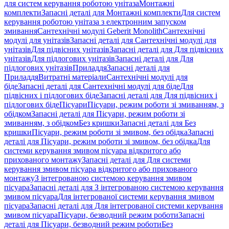
для систем керування роботою унітаза
Монтажні
комплекти
Запасні деталі для Монтажні комплекти
Для систем
керування роботою унітаза з електронним запуском
змивання
Сантехнічні модулі Geberit Monolith
Сантехнічні
модулі для унітазів
Запасні деталі для Сантехнічні модулі для
унітазів
Для підвісних унітазів
Запасні деталі для Для підвісних
унітазів
Для підлогових унітазів
Запасні деталі для Для
підлогових унітазів
Приладдя
Запасні деталі для
Приладдя
Витратні матеріали
Сантехнічні модулі для
біде
Запасні деталі для Сантехнічні модулі для біде
Для
підвісних і підлогових біде
Запасні деталі для Для підвісних і
підлогових біде
Пісуари
Пісуари, режим роботи зі змиванням, з
обідком
Запасні деталі для Пісуари, режим роботи зі
змиванням, з обідком
Без кришки
Запасні деталі для Без
кришки
Пісуари, режим роботи зі змивом, без обідка
Запасні
деталі для Пісуари, режим роботи зі змивом, без обідка
Для
системи керування змивом пісуара відкритого або
прихованого монтажу
Запасні деталі для Для системи
керування змивом пісуара відкритого або прихованого
монтажу
З інтегрованою системою керування змивом
пісуара
Запасні деталі для З інтегрованою системою керування
змивом пісуара
Для інтегрованої системи керування змивом
пісуара
Запасні деталі для Для інтегрованої системи керування
змивом пісуара
Пісуари, безводний режим роботи
Запасні
деталі для Пісуари, безводний режим роботи
Без