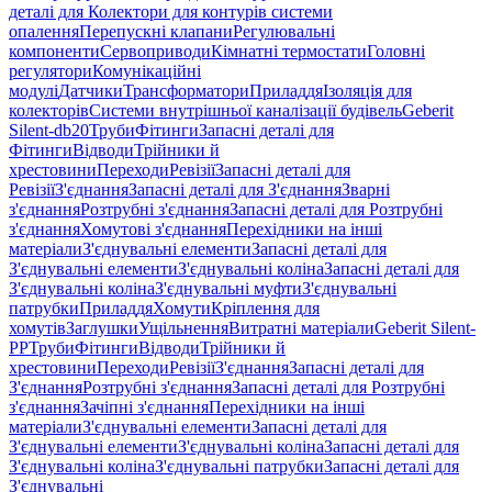
деталі для Колектори для контурів системи
опалення
Перепускні клапани
Регулювальні
компоненти
Сервоприводи
Кімнатні термостати
Головні
регулятори
Комунікаційні
модулі
Датчики
Трансформатори
Приладдя
Ізоляція для
колекторів
Системи внутрішньої каналізації будівель
Geberit
Silent-db20
Труби
Фітинги
Запасні деталі для
Фітинги
Відводи
Трійники й
хрестовини
Переходи
Ревізії
Запасні деталі для
Ревізії
З'єднання
Запасні деталі для З'єднання
Зварні
з'єднання
Розтрубні з'єднання
Запасні деталі для Розтрубні
з'єднання
Хомутові з'єднання
Перехідники на інші
матеріали
З'єднувальні елементи
Запасні деталі для
З'єднувальні елементи
З'єднувальні коліна
Запасні деталі для
З'єднувальні коліна
З'єднувальні муфти
З'єднувальні
патрубки
Приладдя
Хомути
Кріплення для
хомутів
Заглушки
Ущільнення
Витратні матеріали
Geberit Silent-
PP
Труби
Фітинги
Відводи
Трійники й
хрестовини
Переходи
Ревізії
З'єднання
Запасні деталі для
З'єднання
Розтрубні з'єднання
Запасні деталі для Розтрубні
з'єднання
Зачіпні з'єднання
Перехідники на інші
матеріали
З'єднувальні елементи
Запасні деталі для
З'єднувальні елементи
З'єднувальні коліна
Запасні деталі для
З'єднувальні коліна
З'єднувальні патрубки
Запасні деталі для
З'єднувальні