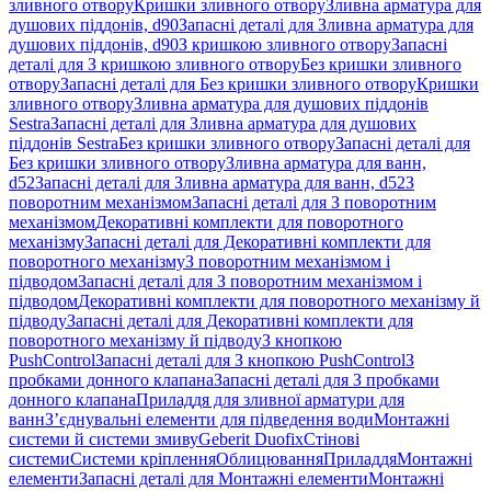
зливного отвору
Кришки зливного отвору
Зливна арматура для
душових піддонів, d90
Запасні деталі для Зливна арматура для
душових піддонів, d90
З кришкою зливного отвору
Запасні
деталі для З кришкою зливного отвору
Без кришки зливного
отвору
Запасні деталі для Без кришки зливного отвору
Кришки
зливного отвору
Зливна арматура для душових піддонів
Sestra
Запасні деталі для Зливна арматура для душових
піддонів Sestra
Без кришки зливного отвору
Запасні деталі для
Без кришки зливного отвору
Зливна арматура для ванн,
d52
Запасні деталі для Зливна арматура для ванн, d52
З
поворотним механізмом
Запасні деталі для З поворотним
механізмом
Декоративні комплекти для поворотного
механізму
Запасні деталі для Декоративні комплекти для
поворотного механізму
З поворотним механізмом і
підводом
Запасні деталі для З поворотним механізмом і
підводом
Декоративні комплекти для поворотного механізму й
підводу
Запасні деталі для Декоративні комплекти для
поворотного механізму й підводу
З кнопкою
PushControl
Запасні деталі для З кнопкою PushControl
З
пробками донного клапана
Запасні деталі для З пробками
донного клапана
Приладдя для зливної арматури для
ванн
З’єднувальні елементи для підведення води
Монтажні
системи й системи змиву
Geberit Duofix
Стінові
системи
Системи кріплення
Облицювання
Приладдя
Монтажні
елементи
Запасні деталі для Монтажні елементи
Монтажні