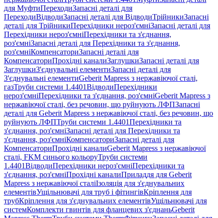
для Муфти
Переходи
Запасні деталі для
Переходи
Відводи
Запасні деталі для Відводи
Трійники
Запасні
деталі для Трійники
Перехідники нероз'ємні
Запасні деталі для
Перехідники нероз'ємні
Перехідники та з'єднання,
роз'ємні
Запасні деталі для Перехідники та з'єднання,
роз'ємні
Компенсатори
Запасні деталі для
Компенсатори
Прохідні канали
Заглушки
Запасні деталі для
Заглушки
З'єднувальні елементи
Запасні деталі для
З'єднувальні елементи
Geberit Mapress з нержавіючої сталі,
газ
Труби системи 1.4401
Відводи
Перехідники
нероз'ємні
Перехідники та з'єднання, роз'ємні
Geberit Mapress з
нержавіючої сталі, без речовин, що руйнують ЛФП
Запасні
деталі для Geberit Mapress з нержавіючої сталі, без речовин, що
руйнують ЛФП
Труби системи 1.4401
Перехідники та
з'єднання, роз'ємні
Запасні деталі для Перехідники та
з'єднання, роз'ємні
Компенсатори
Запасні деталі для
Компенсатори
Прохідні канали
Geberit Mapress з нержавіючої
сталі, FKM синього кольору
Труби системи
1.4401
Відводи
Перехідники нероз'ємні
Перехідники та
з'єднання, роз'ємні
Прохідні канали
Приладдя для Geberit
Mapress з нержавіючої сталі
Ізоляція для з'єднувальних
елементів
Ущільнювачі для труб і фітингів
Кріплення для
труб
Кріплення для з'єднувальних елементів
Ущільнювачі для
систем
Комплекти гвинтів для фланцевих з'єднань
Geberit