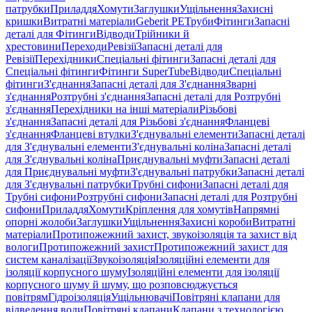
патрубки
Приладдя
Хомути
Заглушки
Ущільнення
Захисні
кришки
Витратні матеріали
Geberit PE
Труби
Фітинги
Запасні
деталі для Фітинги
Відводи
Трійники й
хрестовини
Переходи
Ревізії
Запасні деталі для
Ревізії
Перехідники
Спеціальні фітинги
Запасні деталі для
Спеціальні фітинги
Фітинги SuperTube
Відводи
Спеціальні
фітинги
З'єднання
Запасні деталі для З'єднання
Зварні
з'єднання
Розтрубні з'єднання
Запасні деталі для Розтрубні
з'єднання
Перехідники на інші матеріали
Різьбові
з'єднання
Запасні деталі для Різьбові з'єднання
Фланцеві
з'єднання
Фланцеві втулки
З'єднувальні елементи
Запасні деталі
для З'єднувальні елементи
З'єднувальні коліна
Запасні деталі
для З'єднувальні коліна
Приєднувальні муфти
Запасні деталі
для Приєднувальні муфти
З'єднувальні патрубки
Запасні деталі
для З'єднувальні патрубки
Трубні сифони
Запасні деталі для
Трубні сифони
Розтрубні сифони
Запасні деталі для Розтрубні
сифони
Приладдя
Хомути
Кріплення для хомутів
Напрямні
опорні жолоби
Заглушки
Ущільнення
Захисні короби
Витратні
матеріали
Протипожежний захист, звукоізоляція та захист від
вологи
Протипожежний захист
Протипожежний захист для
систем каналізації
Звукоізоляція
Ізоляційні елементи для
ізоляції корпусного шуму
Ізоляційні елементи для ізоляції
корпусного шуму й шуму, що розповсюджується
повітрям
Гідроізоляція
Ущільнювачі
Повітряні клапани для
відведення води
Повітряні клапани
Клапани з технологією