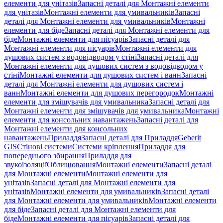
елементи для унітазів
Запасні деталі для Монтажні елементи
для унітазів
Монтажні елементи для умивальників
Запасні
деталі для Монтажні елементи для умивальників
Монтажні
елементи для біде
Запасні деталі для Монтажні елементи для
біде
Монтажні елементи для пісуарів
Запасні деталі для
Монтажні елементи для пісуарів
Монтажні елементи для
душових систем з водовідводом у стіні
Запасні деталі для
Монтажні елементи для душових систем з водовідводом у
стіні
Монтажні елементи для душових систем і ванн
Запасні
деталі для Монтажні елементи для душових систем і
ванн
Монтажні елементи для душових перегородок
Монтажні
елементи для змішувачів для умивальника
Запасні деталі для
Монтажні елементи для змішувачів для умивальника
Монтажні
елементи для консольних навантажень
Запасні деталі для
Монтажні елементи для консольних
навантажень
Приладдя
Запасні деталі для Приладдя
Geberit
GIS
Стінові системи
Системи кріплення
Приладдя для
попереднього збирання
Приладдя для
звукоізоляції
Облицювання
Монтажні елементи
Запасні деталі
для Монтажні елементи
Монтажні елементи для
унітазів
Запасні деталі для Монтажні елементи для
унітазів
Монтажні елементи для умивальників
Запасні деталі
для Монтажні елементи для умивальників
Монтажні елементи
для біде
Запасні деталі для Монтажні елементи для
біде
Монтажні елементи для пісуарів
Запасні деталі для