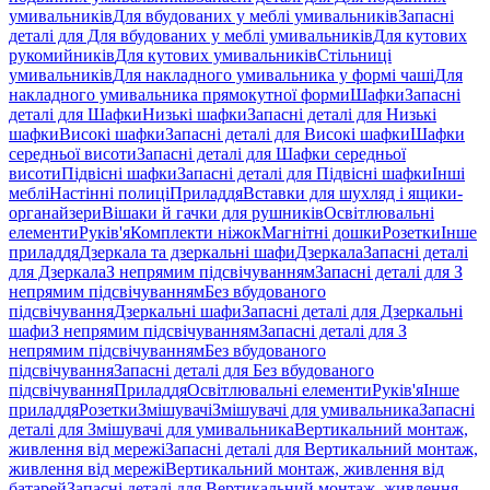
умивальників
Для вбудованих у меблі умивальників
Запасні
деталі для Для вбудованих у меблі умивальників
Для кутових
рукомийників
Для кутових умивальників
Стільниці
умивальників
Для накладного умивальника у формі чаші
Для
накладного умивальника прямокутної форми
Шафки
Запасні
деталі для Шафки
Низькі шафки
Запасні деталі для Низькі
шафки
Високі шафки
Запасні деталі для Високі шафки
Шафки
середньої висоти
Запасні деталі для Шафки середньої
висоти
Підвісні шафки
Запасні деталі для Підвісні шафки
Інші
меблі
Настінні полиці
Приладдя
Вставки для шухляд і ящики-
органайзери
Вішаки й гачки для рушників
Освітлювальні
елементи
Руків'я
Комплекти ніжок
Магнітні дошки
Розетки
Інше
приладдя
Дзеркала та дзеркальні шафи
Дзеркала
Запасні деталі
для Дзеркала
З непрямим підсвічуванням
Запасні деталі для З
непрямим підсвічуванням
Без вбудованого
підсвічування
Дзеркальні шафи
Запасні деталі для Дзеркальні
шафи
З непрямим підсвічуванням
Запасні деталі для З
непрямим підсвічуванням
Без вбудованого
підсвічування
Запасні деталі для Без вбудованого
підсвічування
Приладдя
Освітлювальні елементи
Руків'я
Інше
приладдя
Розетки
Змішувачі
Змішувачі для умивальника
Запасні
деталі для Змішувачі для умивальника
Вертикальний монтаж,
живлення від мережі
Запасні деталі для Вертикальний монтаж,
живлення від мережі
Вертикальний монтаж, живлення від
батарей
Запасні деталі для Вертикальний монтаж, живлення