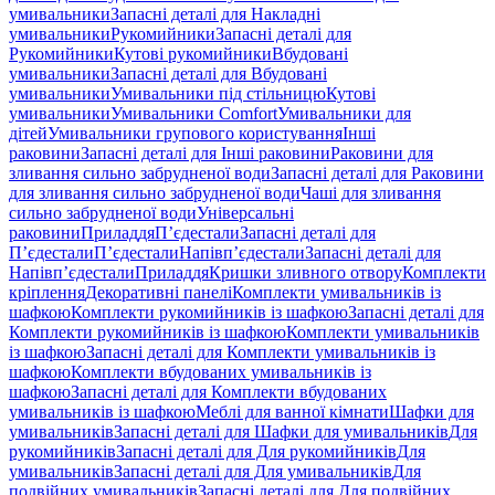
умивальники
Запасні деталі для Накладні
умивальники
Рукомийники
Запасні деталі для
Рукомийники
Кутові рукомийники
Вбудовані
умивальники
Запасні деталі для Вбудовані
умивальники
Умивальники під стільницю
Кутові
умивальники
Умивальники Comfort
Умивальники для
дітей
Умивальники групового користування
Інші
раковини
Запасні деталі для Інші раковини
Раковини для
зливання сильно забрудненої води
Запасні деталі для Раковини
для зливання сильно забрудненої води
Чаші для зливання
сильно забрудненої води
Універсальні
раковини
Приладдя
П’єдестали
Запасні деталі для
П’єдестали
П’єдестали
Напівп’єдестали
Запасні деталі для
Напівп’єдестали
Приладдя
Кришки зливного отвору
Комплекти
кріплення
Декоративні панелі
Комплекти умивальників із
шафкою
Комплекти рукомийників із шафкою
Запасні деталі для
Комплекти рукомийників із шафкою
Комплекти умивальників
із шафкою
Запасні деталі для Комплекти умивальників із
шафкою
Комплекти вбудованих умивальників із
шафкою
Запасні деталі для Комплекти вбудованих
умивальників із шафкою
Меблі для ванної кімнати
Шафки для
умивальників
Запасні деталі для Шафки для умивальників
Для
рукомийників
Запасні деталі для Для рукомийників
Для
умивальників
Запасні деталі для Для умивальників
Для
подвійних умивальників
Запасні деталі для Для подвійних