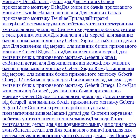
монтажу Delta
Запасні деталі для Для змивних бачків
прихованого монтажу Delta
Для змивних бачків прихованого
монтажу Twinline
Запасні деталі для Для змивних бачків
прихованого монтажу Twinline
Приладдя
Витратні
матеріали
Системи керування роботою унітаза з електронним
змивом
Запасні деталі для Системи керування роботою унітаза
з електронним змивом
Для живлення від мережі, для змивних
бачків прихованого монтажу Geberit Sigma 12 см
Запасні деталі
для Для живлення від мережі, для змивних бачків прихованого
монтажу Geberit Sigma 12 см
Для живлення від мережі, для
змивних бачків прихованого монтажу Geberit Sigma 8
см
Запасні деталі для Для живлення від мережі, для змивних
бачків прихованого монтажу Geberit Sigma 8 см
Для живлення
від мережі, для змивних бачків прихованого монтажу Geberit
Omega 12 см
Запасні деталі для Для живлення від мережі, для
змивних бачків прихованого монтажу Geberit Omega 12 см
Для
живлення від батарей, для змивних бачків прихованого
монтажу Geberit Sigma 12 см
Запасні деталі для Для живлення
від батарей, для змивних бачків прихованого монтажу Geberit
Sigma 12 см
Системи керування роботою унітаза з
пневматичним змивом
Запасні деталі для Системи керування
роботою унітаза з пневматичним змивом
Для подвійного
змиву
Запасні деталі для Для подвійного змиву
Для одинарного
змиву
Запасні деталі для Для одинарного змиву
Приладдя для
систем керування роботою унітаза
Запасні деталі для Приладдя