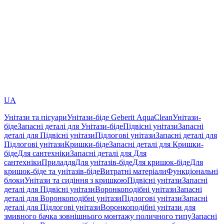
UA
Унітази та пісуари
Унітази-біде Geberit AquaClean
Унітази-
біде
Запасні деталі для Унітази-біде
Підвісні унітази
Запасні
деталі для Підвісні унітази
Підлогові унітази
Запасні деталі для
Підлогові унітази
Кришки-біде
Запасні деталі для Кришки-
біде
Для сантехніки
Запасні деталі для Для
сантехніки
Приладдя
Для унітазів-біде
Для кришок-біде
Для
кришок-біде та унітазів-біде
Витратні матеріали
Функціональні
блоки
Унітази та сидіння з кришкою
Підвісні унітази
Запасні
деталі для Підвісні унітази
Воронкоподібні унітази
Запасні
деталі для Воронкоподібні унітази
Підлогові унітази
Запасні
деталі для Підлогові унітази
Воронкоподібні унітази для
змивного бачка зовнішнього монтажу поличного типу
Запасні