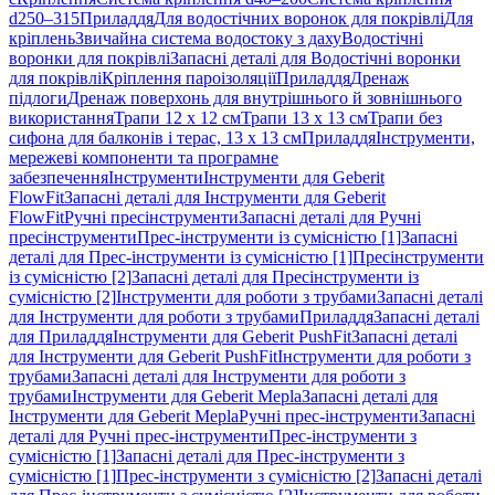
d250–315
Приладдя
Для водостічних воронок для покрівлі
Для
кріплень
Звичайна система водостоку з даху
Водостічні
воронки для покрівлі
Запасні деталі для Водостічні воронки
для покрівлі
Кріплення пароізоляції
Приладдя
Дренаж
підлоги
Дренаж поверхонь для внутрішнього й зовнішнього
використання
Трапи 12 x 12 см
Трапи 13 x 13 см
Трапи без
сифона для балконів і терас, 13 x 13 см
Приладдя
Інструменти,
мережеві компоненти та програмне
забезпечення
Інструменти
Інструменти для Geberit
FlowFit
Запасні деталі для Інструменти для Geberit
FlowFit
Ручні пресінструменти
Запасні деталі для Ручні
пресінструменти
Прес-інструменти із сумісністю [1]
Запасні
деталі для Прес-інструменти із сумісністю [1]
Пресінструменти
із сумісністю [2]
Запасні деталі для Пресінструменти із
сумісністю [2]
Інструменти для роботи з трубами
Запасні деталі
для Інструменти для роботи з трубами
Приладдя
Запасні деталі
для Приладдя
Інструменти для Geberit PushFit
Запасні деталі
для Інструменти для Geberit PushFit
Інструменти для роботи з
трубами
Запасні деталі для Інструменти для роботи з
трубами
Інструменти для Geberit Mepla
Запасні деталі для
Інструменти для Geberit Mepla
Ручні прес-інструменти
Запасні
деталі для Ручні прес-інструменти
Прес-інструменти з
сумісністю [1]
Запасні деталі для Прес-інструменти з
сумісністю [1]
Прес-інструменти з сумісністю [2]
Запасні деталі