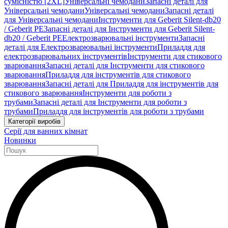
сумісністю [2XL]
Універсальні чемодани
Запасні деталі для
Універсальні чемодани
Універсальні чемодани
Запасні деталі
для Універсальні чемодани
Інструменти для Geberit Silent-db20
/ Geberit PE
Запасні деталі для Інструменти для Geberit Silent-
db20 / Geberit PE
Електрозварювальні інструменти
Запасні
деталі для Електрозварювальні інструменти
Приладдя для
електрозварювальних інструментів
Інструменти для стикового
зварювання
Запасні деталі для Інструменти для стикового
зварювання
Приладдя для інструментів для стикового
зварювання
Запасні деталі для Приладдя для інструментів для
стикового зварювання
Інструменти для роботи з
трубами
Запасні деталі для Інструменти для роботи з
трубами
Приладдя для інструментів для роботи з трубами
Категорії виробів
Серії для ванних кімнат
Новинки