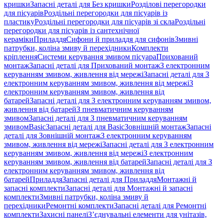
кришки
Запасні деталі для Без кришки
Розділові перегородки
для пісуарів
Роздільні перегородки для пісуарів із
пластику
Роздільні перегородки для пісуарів зі скла
Роздільні
перегородки для пісуарів із сантехнічної
кераміки
Приладдя
Сифони й приладдя для сифонів
Змивні
патрубки, коліна змиву й перехідники
Комплекти
кріплення
Системи керування змивом пісуара
Прихований
монтаж
Запасні деталі для Прихований монтаж
З електронним
керуванням змивом, живлення від мережі
Запасні деталі для З
електронним керуванням змивом, живлення від мережі
З
електронним керуванням змивом, живлення від
батарей
Запасні деталі для З електронним керуванням змивом,
живлення від батарей
З пневматичним керуванням
змивом
Запасні деталі для З пневматичним керуванням
змивом
Basic
Запасні деталі для Basic
Зовнішній монтаж
Запасні
деталі для Зовнішній монтаж
З електронним керуванням
змивом, живлення від мережі
Запасні деталі для З електронним
керуванням змивом, живлення від мережі
З електронним
керуванням змивом, живлення від батарей
Запасні деталі для З
електронним керуванням змивом, живлення від
батарей
Приладдя
Запасні деталі для Приладдя
Монтажні й
запасні комплекти
Запасні деталі для Монтажні й запасні
комплекти
Змивні патрубки, коліна змиву й
перехідники
Ремонтні комплекти
Запасні деталі для Ремонтні
комплекти
Захисні панелі
З’єднувальні елементи для унітазів,