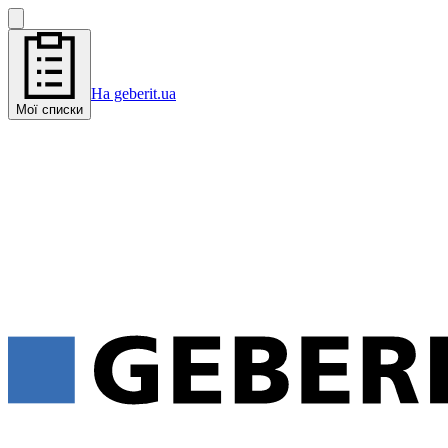
На geberit.ua
Мої списки