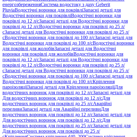
енергозбереження
Система водостоку з даху Geberit
Pluvia
Водостічні воронки для покрівлі
Запасні деталі для
Водостічні воронки для покрівлі
Водостічні воронки для
покрівлі до 12 л/с
Запасні деталі для Водостічні воронки для
покрівлі до 12 л/с
Водостічні воронки для покрівлі до 25 л/
с
Запасні деталі для Водостічні воронки для покрівлі до 25 л/
с
Водостічні воронки для покрівлі до 100 л/с
Запасні деталі для
Водостічні воронки для покрівлі до 100 л/с
Водостічні воронки
для покрівлі для жолобів
Запасні деталі для Водостічні
воронки для покрівлі для жолобів
Водостічні воронки для
покрівлі до 12 л/с
Запасні деталі для Водостічні воронки для
покрівлі до 12 л/с
Водостічні воронки для покрівлі до 25 л/
с
Запасні деталі для Водостічні воронки для покрівлі до 25 л/
с
Водостічні воронки для покрівлі до 100 л/с
Запасні деталі для
Водостічні воронки для покрівлі до 100 л/с
Кріплення
пароізоляції
Запасні деталі для Кріплення пароізоляції
Для
водостічних воронок для покрівлі до 12 л/с
Запасні деталі для
Для водостічних воронок для покрівлі до 12 л/с
Для
водостічних воронок для покрівлі до 25 л/с
Аварійні
переливи
Запасні деталі для Аварійні переливи
Для
водостічних воронок для покрівлі до 12 л/с
Запасні деталі для
Для водостічних воронок для покрівлі до 12 л/с
Для
водостічних воронок для покрівлі до 25 л/с
Запасні деталі для
Для водостічних воронок для покрівлі до 25 л/
с
Кріплення
Система кріплення d40–200
Система кріплення