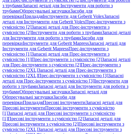
для Прес-інструменти з сумісністю [2]
Інструменти для роботи
з трубами
Запасні деталі для Інструменти для роботи з
трубами
Обпресувальні заглушки
Засоби для
перевірки
Приладдя
Інструменти для Geberit Volex
Запасні
деталі для Інструменти для Geberit Volex
Прес-інструменти з
сумісністю [2]
Запасні деталі для Прес-інструменти з
сумісністю [2]
Інструменти для роботи з трубами
Запасні деталі
для Інструменти для роботи з трубами
Засоби для
перевірки
Інструменти для Geberit Mapress
Запасні деталі для
Інструменти для Geberit Mapress
Прес-інструменти з
сумісністю [1]
Запасні деталі для Прес-інструменти з
сумісністю [1]
Прес-інструменти з сумісністю [2]
Запасні деталі
для Прес-інструменти з сумісністю [2]
Прес-інструменти з
сумісністю [2XL]
Запасні деталі для Прес-інструменти з
сумісністю [2XL]
Прес-інструменти з сумісністю [3]
Запасні
деталі для Прес-інструменти з сумісністю [3]
Інструменти для
роботи з трубами
Запасні деталі для Інструменти для роботи з
трубами
Обпресувальні заглушки
Запасні деталі для
Обпресувальні заглушки
Засоби для
перевірки
Приладдя
Пресові інструменти
Запасні деталі для
Пресові інструменти
Пресові інструменти з сумісністю
[1]
Запасні деталі для Пресові інструменти з сумісністю
[1]
Пресові інструменти з сумісністю [2]
Запасні деталі для
Пресові інструменти з сумісністю [2]
Пресові інструменти з
сумісністю [2XL]
Запасні деталі для Пресові інструменти з