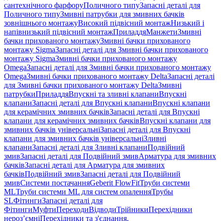
сантехнічного фарфору
Поличного типу
Запасні деталі для
Поличного типу
Змивні патрубки для змивних бачків
зовнішнього монтажу
Високий підвісний монтаж
Низький і
напівнизький підвісний монтаж
Приладдя
Манжети
Змивні
бачки прихованого монтажу
Змивні бачки прихованого
монтажу Sigma
Запасні деталі для Змивні бачки прихованого
монтажу Sigma
Змивні бачки прихованого монтажу
Omega
Запасні деталі для Змивні бачки прихованого монтажу
Omega
Змивні бачки прихованого монтажу Delta
Запасні деталі
для Змивні бачки прихованого монтажу Delta
Змивні
патрубки
Приладдя
Впускні та зливні клапани
Впускні
клапани
Запасні деталі для Впускні клапани
Впускні клапани
для керамічних змивних бачків
Запасні деталі для Впускні
клапани для керамічних змивних бачків
Впускні клапани для
змивних бачків універсальні
Запасні деталі для Впускні
клапани для змивних бачків універсальні
Зливні
клапани
Запасні деталі для Зливні клапани
Подвійний
змив
Запасні деталі для Подвійний змив
Арматура для змивних
бачкiв
Запасні деталі для Арматура для змивних
бачкiв
Подвійний змив
Запасні деталі для Подвійний
змив
Системи постачання
Geberit FlowFit
Труби системи
ML
Труби системи ML для систем опалення
Трубы
SL
Фітинги
Запасні деталі для
Фітинги
Муфти
Переходи
Відводи
Трійники
Перехідники
нероз’ємні
Перехідники та з'єднання,