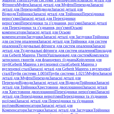
Mapress Therm
Труби системи Therm
Фітинги
Запасні деталі для
Фітинги
Муфти
Запасні деталі для Муфти
Переходи
Запасні
деталі для Переходи
Відводи
Запасні деталі для
Відводи
Трійники
Запасні деталі для Трійники
Перехідники
нероз’ємні
Запасні деталі для Перехідники
нероз’ємні
Перехідники та з’єднання, роз’ємні
Запасні деталі
для Перехідники та з’єднання, роз’ємні
Осьові
компенсатори
Запасні деталі для Осьові
компенсатори
Заглушки
Запасні деталі для Заглушки
Трійники
для систем опалення
Запасні деталі для Трійники для систем
опалення
З'єднувальні фітинги для систем опалення
Запасні
деталі для З'єднувальні фітинги для систем опалення
Приладдя
для Geberit Mapress Therm
Ущільнювачі для систем
Комплекти
затискних гвинтів для фланцевих з'єднань
Кріплення для
труб
Geberit Mapress з вуглецевої сталі
Geberit Mapress з
вуглецевої сталі
Запасні деталі для Geberit Mapress з вуглецевої
сталі
Труби системи 1.0034
Труби системи 1.0215
Муфти
Запасні
деталі для Муфти
Переходи
Запасні деталі для
Переходи
Відводи
Запасні деталі для Відводи
Трійники
Запасні
деталі для Трійники
Хрестовини двоплощинні
Запасні деталі
для Хрестовини двоплощинні
Перехідники нероз'ємні
Запасні
деталі для Перехідники нероз'ємні
Перехідники та з'єднання,
роз'ємні
Запасні деталі для Перехідники та з'єднання,
роз'ємні
Компенсатори
Запасні деталі для
Компенсатори
Заглушки
Запасні деталі для Заглушки
Трійники