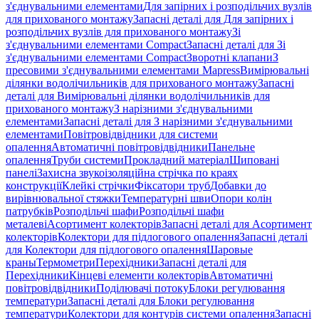
з'єднувальними елементами
Для запірних і розподільчих вузлів
для прихованого монтажу
Запасні деталі для Для запірних і
розподільчих вузлів для прихованого монтажу
Зі
з'єднувальними елементами Compact
Запасні деталі для Зі
з'єднувальними елементами Compact
Зворотні клапани
З
пресовими з'єднувальними елементами Mapress
Вимірювальні
ділянки водолічильників для прихованого монтажу
Запасні
деталі для Вимірювальні ділянки водолічильників для
прихованого монтажу
З нарізними з'єднувальними
елементами
Запасні деталі для З нарізними з'єднувальними
елементами
Повітровідвідники для системи
опалення
Автоматичні повітровідвідники
Панельне
опалення
Труби системи
Прокладний матеріал
Шиповані
панелі
Захисна звукоізоляційна стрічка по краях
конструкції
Клейкі стрічки
Фіксатори труб
Добавки до
вирівнювальної стяжки
Температурні шви
Опори колін
патрубків
Розподільчі шафи
Розподільчі шафи
металеві
Асортимент колекторів
Запасні деталі для Асортимент
колекторів
Колектори для підлогового опалення
Запасні деталі
для Колектори для підлогового опалення
Шаровые
краны
Термометри
Перехідники
Запасні деталі для
Перехідники
Кінцеві елементи колекторів
Автоматичні
повітровідвідники
Поділювачі потоку
Блоки регулювання
температури
Запасні деталі для Блоки регулювання
температури
Колектори для контурів системи опалення
Запасні