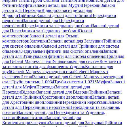
Mapress Therm
Труби системи Therm
Фітинги
Запасні деталі для
Фітинги
Муфти
Запасні деталі для Муфти
Переходи
Запасні
деталі для Переходи
Відводи
Запасні деталі для
Відводи
Трійники
Запасні деталі для Трійники
Перехідники
нероз’ємні
Запасні деталі для Перехідники
нероз’ємні
Перехідники та з’єднання, роз’ємні
Запасні деталі
для Перехідники та з’єднання, роз’ємні
Осьові
компенсатори
Запасні деталі для Осьові
компенсатори
Заглушки
Запасні деталі для Заглушки
Трійники
для систем опалення
Запасні деталі для Трійники для систем
опалення
З'єднувальні фітинги для систем опалення
Запасні
деталі для З'єднувальні фітинги для систем опалення
Приладдя
для Geberit Mapress Therm
Ущільнювачі для систем
Комплекти
затискних гвинтів для фланцевих з'єднань
Кріплення для
труб
Geberit Mapress з вуглецевої сталі
Geberit Mapress з
вуглецевої сталі
Запасні деталі для Geberit Mapress з вуглецевої
сталі
Труби системи 1.0034
Труби системи 1.0215
Муфти
Запасні
деталі для Муфти
Переходи
Запасні деталі для
Переходи
Відводи
Запасні деталі для Відводи
Трійники
Запасні
деталі для Трійники
Хрестовини двоплощинні
Запасні деталі
для Хрестовини двоплощинні
Перехідники нероз'ємні
Запасні
деталі для Перехідники нероз'ємні
Перехідники та з'єднання,
роз'ємні
Запасні деталі для Перехідники та з'єднання,
роз'ємні
Компенсатори
Запасні деталі для
Компенсатори
Заглушки
Запасні деталі для Заглушки
Трійники