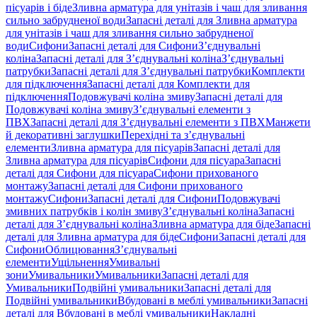
пісуарів і біде
Зливна арматура для унітазів і чаш для зливання
сильно забрудненої води
Запасні деталі для Зливна арматура
для унітазів і чаш для зливання сильно забрудненої
води
Сифони
Запасні деталі для Сифони
З’єднувальні
коліна
Запасні деталі для З’єднувальні коліна
З’єднувальні
патрубки
Запасні деталі для З’єднувальні патрубки
Комплекти
для підключення
Запасні деталі для Комплекти для
підключення
Подовжувачі коліна змиву
Запасні деталі для
Подовжувачі коліна змиву
З’єднувальні елементи з
ПВХ
Запасні деталі для З’єднувальні елементи з ПВХ
Манжети
й декоративні заглушки
Перехідні та з’єднувальні
елементи
Зливна арматура для пісуарів
Запасні деталі для
Зливна арматура для пісуарів
Сифони для пісуара
Запасні
деталі для Сифони для пісуара
Сифони прихованого
монтажу
Запасні деталі для Сифони прихованого
монтажу
Сифони
Запасні деталі для Сифони
Подовжувачі
змивних патрубків і колін змиву
З’єднувальні коліна
Запасні
деталі для З’єднувальні коліна
Зливна арматура для біде
Запасні
деталі для Зливна арматура для біде
Сифони
Запасні деталі для
Сифони
Облицювання
З’єднувальні
елементи
Ущільнення
Умивальні
зони
Умивальники
Умивальники
Запасні деталі для
Умивальники
Подвійні умивальники
Запасні деталі для
Подвійні умивальники
Вбудовані в меблі умивальники
Запасні
деталі для Вбудовані в меблі умивальники
Накладні