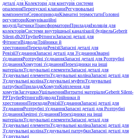
деталі для Колектори для контурів системи
опалення
Перепускні клапани
Регулювальні
компоненти
Сервоприводи
Кімнатні термостати
Головні
регулятори
Комунікаційні
модулі
Датчики
Трансформатори
Приладдя
Ізоляція для
колекторів
Системи внутрішньої каналізації будівель
Geberit
Silent-db20
Труби
Фітинги
Запасні деталі для
Фітинги
Відводи
Трійники й
хрестовини
Переходи
Ревізії
Запасні деталі для
Ревізії
З'єднання
Запасні деталі для З'єднання
Зварні
з'єднання
Розтрубні з'єднання
Запасні деталі для Розтрубні
з'єднання
Хомутові з'єднання
Перехідники на інші
матеріали
З'єднувальні елементи
Запасні деталі для
З'єднувальні елементи
З'єднувальні коліна
Запасні деталі для
З'єднувальні коліна
З'єднувальні муфти
З'єднувальні
патрубки
Приладдя
Хомути
Кріплення для
хомутів
Заглушки
Ущільнення
Витратні матеріали
Geberit Silent-
PP
Труби
Фітинги
Відводи
Трійники й
хрестовини
Переходи
Ревізії
З'єднання
Запасні деталі для
З'єднання
Розтрубні з'єднання
Запасні деталі для Розтрубні
з'єднання
Зачіпні з'єднання
Перехідники на інші
матеріали
З'єднувальні елементи
Запасні деталі для
З'єднувальні елементи
З'єднувальні коліна
Запасні деталі для
З'єднувальні коліна
З'єднувальні патрубки
Запасні деталі для
З'єднувальні