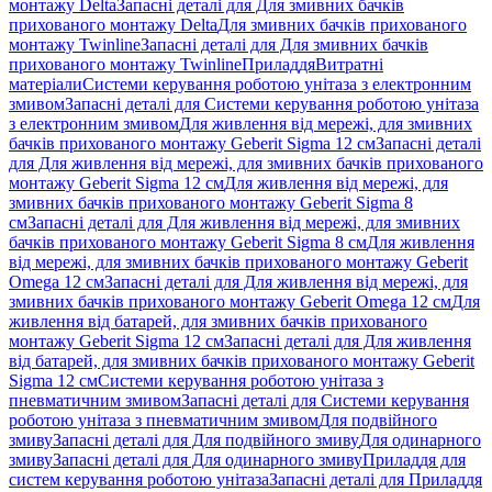
монтажу Delta
Запасні деталі для Для змивних бачків
прихованого монтажу Delta
Для змивних бачків прихованого
монтажу Twinline
Запасні деталі для Для змивних бачків
прихованого монтажу Twinline
Приладдя
Витратні
матеріали
Системи керування роботою унітаза з електронним
змивом
Запасні деталі для Системи керування роботою унітаза
з електронним змивом
Для живлення від мережі, для змивних
бачків прихованого монтажу Geberit Sigma 12 см
Запасні деталі
для Для живлення від мережі, для змивних бачків прихованого
монтажу Geberit Sigma 12 см
Для живлення від мережі, для
змивних бачків прихованого монтажу Geberit Sigma 8
см
Запасні деталі для Для живлення від мережі, для змивних
бачків прихованого монтажу Geberit Sigma 8 см
Для живлення
від мережі, для змивних бачків прихованого монтажу Geberit
Omega 12 см
Запасні деталі для Для живлення від мережі, для
змивних бачків прихованого монтажу Geberit Omega 12 см
Для
живлення від батарей, для змивних бачків прихованого
монтажу Geberit Sigma 12 см
Запасні деталі для Для живлення
від батарей, для змивних бачків прихованого монтажу Geberit
Sigma 12 см
Системи керування роботою унітаза з
пневматичним змивом
Запасні деталі для Системи керування
роботою унітаза з пневматичним змивом
Для подвійного
змиву
Запасні деталі для Для подвійного змиву
Для одинарного
змиву
Запасні деталі для Для одинарного змиву
Приладдя для
систем керування роботою унітаза
Запасні деталі для Приладдя