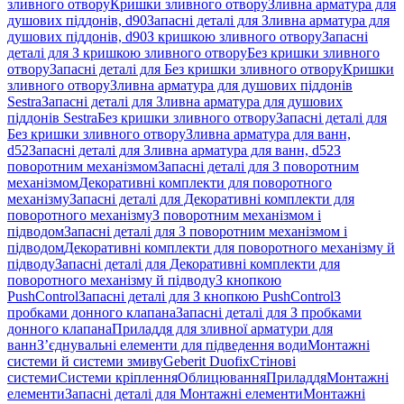
зливного отвору
Кришки зливного отвору
Зливна арматура для
душових піддонів, d90
Запасні деталі для Зливна арматура для
душових піддонів, d90
З кришкою зливного отвору
Запасні
деталі для З кришкою зливного отвору
Без кришки зливного
отвору
Запасні деталі для Без кришки зливного отвору
Кришки
зливного отвору
Зливна арматура для душових піддонів
Sestra
Запасні деталі для Зливна арматура для душових
піддонів Sestra
Без кришки зливного отвору
Запасні деталі для
Без кришки зливного отвору
Зливна арматура для ванн,
d52
Запасні деталі для Зливна арматура для ванн, d52
З
поворотним механізмом
Запасні деталі для З поворотним
механізмом
Декоративні комплекти для поворотного
механізму
Запасні деталі для Декоративні комплекти для
поворотного механізму
З поворотним механізмом і
підводом
Запасні деталі для З поворотним механізмом і
підводом
Декоративні комплекти для поворотного механізму й
підводу
Запасні деталі для Декоративні комплекти для
поворотного механізму й підводу
З кнопкою
PushControl
Запасні деталі для З кнопкою PushControl
З
пробками донного клапана
Запасні деталі для З пробками
донного клапана
Приладдя для зливної арматури для
ванн
З’єднувальні елементи для підведення води
Монтажні
системи й системи змиву
Geberit Duofix
Стінові
системи
Системи кріплення
Облицювання
Приладдя
Монтажні
елементи
Запасні деталі для Монтажні елементи
Монтажні