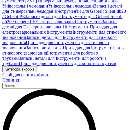
сумісністю [2XL]
Універсальні чемодани
Запасні деталі для
Універсальні чемодани
Універсальні чемодани
Запасні деталі
для Універсальні чемодани
Інструменти для Geberit Silent-db20
/ Geberit PE
Запасні деталі для Інструменти для Geberit Silent-
db20 / Geberit PE
Електрозварювальні інструменти
Запасні
деталі для Електрозварювальні інструменти
Приладдя для
електрозварювальних інструментів
Інструменти для стикового
зварювання
Запасні деталі для Інструменти для стикового
зварювання
Приладдя для інструментів для стикового
зварювання
Запасні деталі для Приладдя для інструментів для
стикового зварювання
Інструменти для роботи з
трубами
Запасні деталі для Інструменти для роботи з
трубами
Приладдя для інструментів для роботи з трубами
Категорії виробів
Серії для ванних кімнат
Новинки