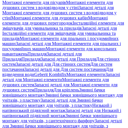
Монтажні елементи для пісуарів
Монтажні елементи для
душових систем з водовідводом у стіні
Запасні деталі для
Монтажні елементи для душових систем з водовідводом у
стіні
Монтажні елементи для душових кабін
Монтажні
елементи для душових перегородок
Інсталяційні елементи для
змішувачів для умивальника та приладів
Запасні деталі для
Інсталяційні елементи для змішувачів для умивальника та
приладів
Монтажні елементи для пральних і посудомийних
машин
Запасні деталі для Монтажні елементи для пральних і
посудомийних машин
Монтажні елементи для консольних
навантажень
Приладдя
Запасні деталі для
Приладдя
Приладдя
Запасні деталі для Приладдя
Для стінних
систем
Запасні деталі для Для стінних систем
Для систем
постачання
Запасні деталі для Для систем постачання
Для
відведення води
Geberit Kombifix
Монтажні елементи
Запасні
деталі для Монтажні елементи
Монтажні елементи для
душових систем
Запасні деталі для Монтажні елементи для
душових систем
Приладдя
Для кріплень
Змивні бачки
зовнішнього монтажу
Змивні бачки зовнішнього монтажу для
унітазів, з пластику
Запасні деталі для Змивні бачки
зовнішнього монтажу для унітазів, з пластику
Низький і
напівнизький підвісний монтаж
Запасні деталі для Низький і
напівнизький підвісний монтаж
Змивні бачки зовнішнього
монтажу для унітазів, з сантехнічного фарфору
Запасні деталі
для Змивні бачки зовнішнього монтажу для унітазів, з