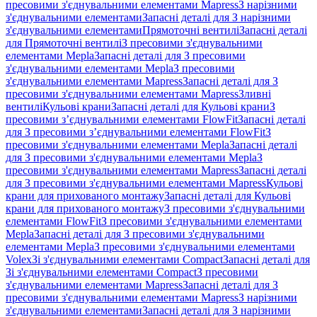
пресовими з'єднувальними елементами Mapress
З нарізними
з'єднувальними елементами
Запасні деталі для З нарізними
з'єднувальними елементами
Прямоточні вентилі
Запасні деталі
для Прямоточні вентилі
З пресовими з'єднувальними
елементами Mepla
Запасні деталі для З пресовими
з'єднувальними елементами Mepla
З пресовими
з'єднувальними елементами Mapress
Запасні деталі для З
пресовими з'єднувальними елементами Mapress
Зливні
вентилі
Кульові крани
Запасні деталі для Кульові крани
З
пресовими з’єднувальними елементами FlowFit
Запасні деталі
для З пресовими з’єднувальними елементами FlowFit
З
пресовими з'єднувальними елементами Mepla
Запасні деталі
для З пресовими з'єднувальними елементами Mepla
З
пресовими з'єднувальними елементами Mapress
Запасні деталі
для З пресовими з'єднувальними елементами Mapress
Кульові
крани для прихованого монтажу
Запасні деталі для Кульові
крани для прихованого монтажу
З пресовими з'єднувальними
елементами FlowFit
З пресовими з'єднувальними елементами
Mepla
Запасні деталі для З пресовими з'єднувальними
елементами Mepla
З пресовими з'єднувальними елементами
Volex
Зі з'єднувальними елементами Compact
Запасні деталі для
Зі з'єднувальними елементами Compact
З пресовими
з'єднувальними елементами Mapress
Запасні деталі для З
пресовими з'єднувальними елементами Mapress
З нарізними
з'єднувальними елементами
Запасні деталі для З нарізними