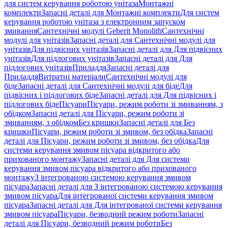
для систем керування роботою унітаза
Монтажні
комплекти
Запасні деталі для Монтажні комплекти
Для систем
керування роботою унітаза з електронним запуском
змивання
Сантехнічні модулі Geberit Monolith
Сантехнічні
модулі для унітазів
Запасні деталі для Сантехнічні модулі для
унітазів
Для підвісних унітазів
Запасні деталі для Для підвісних
унітазів
Для підлогових унітазів
Запасні деталі для Для
підлогових унітазів
Приладдя
Запасні деталі для
Приладдя
Витратні матеріали
Сантехнічні модулі для
біде
Запасні деталі для Сантехнічні модулі для біде
Для
підвісних і підлогових біде
Запасні деталі для Для підвісних і
підлогових біде
Пісуари
Пісуари, режим роботи зі змиванням, з
обідком
Запасні деталі для Пісуари, режим роботи зі
змиванням, з обідком
Без кришки
Запасні деталі для Без
кришки
Пісуари, режим роботи зі змивом, без обідка
Запасні
деталі для Пісуари, режим роботи зі змивом, без обідка
Для
системи керування змивом пісуара відкритого або
прихованого монтажу
Запасні деталі для Для системи
керування змивом пісуара відкритого або прихованого
монтажу
З інтегрованою системою керування змивом
пісуара
Запасні деталі для З інтегрованою системою керування
змивом пісуара
Для інтегрованої системи керування змивом
пісуара
Запасні деталі для Для інтегрованої системи керування
змивом пісуара
Пісуари, безводний режим роботи
Запасні
деталі для Пісуари, безводний режим роботи
Без