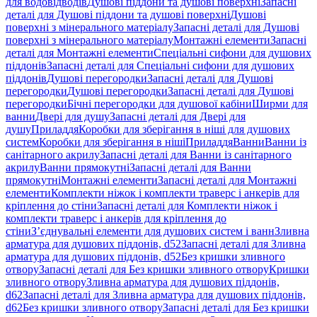
для водовідводів
Душові піддони та душові поверхні
Запасні
деталі для Душові піддони та душові поверхні
Душові
поверхні з мінерального матеріалу
Запасні деталі для Душові
поверхні з мінерального матеріалу
Монтажні елементи
Запасні
деталі для Монтажні елементи
Спеціальні сифони для душових
піддонів
Запасні деталі для Спеціальні сифони для душових
піддонів
Душові перегородки
Запасні деталі для Душові
перегородки
Душові перегородки
Запасні деталі для Душові
перегородки
Бічні перегородки для душової кабіни
Ширми для
ванни
Двері для душу
Запасні деталі для Двері для
душу
Приладдя
Коробки для зберігання в ніші для душових
систем
Коробки для зберігання в ніші
Приладдя
Ванни
Ванни із
санітарного акрилу
Запасні деталі для Ванни із санітарного
акрилу
Ванни прямокутні
Запасні деталі для Ванни
прямокутні
Монтажні елементи
Запасні деталі для Монтажні
елементи
Комплекти ніжок і комплекти траверс і анкерів для
кріплення до стіни
Запасні деталі для Комплекти ніжок і
комплекти траверс і анкерів для кріплення до
стіни
З’єднувальні елементи для душових систем і ванн
Зливна
арматура для душових піддонів, d52
Запасні деталі для Зливна
арматура для душових піддонів, d52
Без кришки зливного
отвору
Запасні деталі для Без кришки зливного отвору
Кришки
зливного отвору
Зливна арматура для душових піддонів,
d62
Запасні деталі для Зливна арматура для душових піддонів,
d62
Без кришки зливного отвору
Запасні деталі для Без кришки