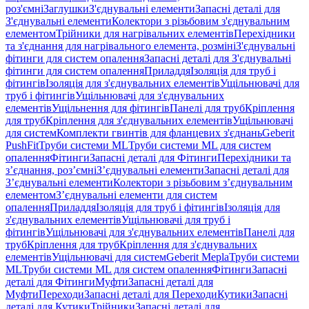
роз'ємні
Заглушки
З'єднувальні елементи
Запасні деталі для
З'єднувальні елементи
Колектори з різьбовим з'єднувальним
елементом
Трійники для нагрівальних елементів
Перехідники
та з'єднання для нагрівального елемента, розміні
З'єднувальні
фітинги для систем опалення
Запасні деталі для З'єднувальні
фітинги для систем опалення
Приладдя
Ізоляція для труб і
фітингів
Ізоляція для з'єднувальних елементів
Ущільнювачі для
труб і фітингів
Ущільнювачі для з'єднувальних
елементів
Ущільнення для фітингів
Панелі для труб
Кріплення
для труб
Кріплення для з'єднувальних елементів
Ущільнювачі
для систем
Комплекти гвинтів для фланцевих з'єднань
Geberit
PushFit
Труби системи ML
Труби системи ML для систем
опалення
Фітинги
Запасні деталі для Фітинги
Перехідники та
з’єднання, роз’ємні
З’єднувальні елементи
Запасні деталі для
З’єднувальні елементи
Колектори з різьбовим з’єднувальним
елементом
З’єднувальні елементи для систем
опалення
Приладдя
Ізоляція для труб і фітингів
Ізоляція для
з'єднувальних елементів
Ущільнювачі для труб і
фітингів
Ущільнювачі для з'єднувальних елементів
Панелі для
труб
Кріплення для труб
Кріплення для з'єднувальних
елементів
Ущільнювачі для систем
Geberit Mepla
Труби системи
ML
Труби системи ML для систем опалення
Фітинги
Запасні
деталі для Фітинги
Муфти
Запасні деталі для
Муфти
Переходи
Запасні деталі для Переходи
Кутики
Запасні
деталі для Кутики
Трійники
Запасні деталі для