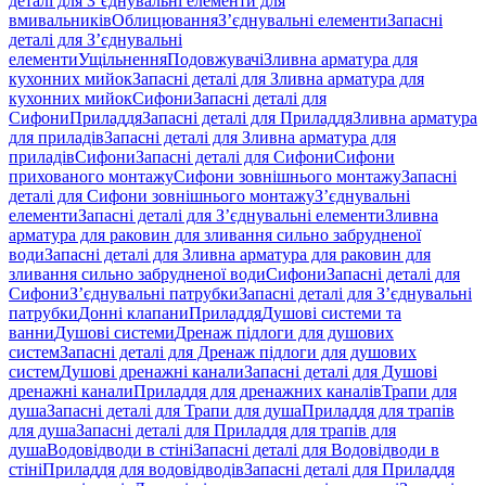
деталі для З’єднувальні елементи для
вмивальників
Облицювання
З’єднувальні елементи
Запасні
деталі для З’єднувальні
елементи
Ущільнення
Подовжувачі
Зливна арматура для
кухонних мийок
Запасні деталі для Зливна арматура для
кухонних мийок
Сифони
Запасні деталі для
Сифони
Приладдя
Запасні деталі для Приладдя
Зливна арматура
для приладів
Запасні деталі для Зливна арматура для
приладів
Сифони
Запасні деталі для Сифони
Сифони
прихованого монтажу
Сифони зовнішнього монтажу
Запасні
деталі для Сифони зовнішнього монтажу
З’єднувальні
елементи
Запасні деталі для З’єднувальні елементи
Зливна
арматура для раковин для зливання сильно забрудненої
води
Запасні деталі для Зливна арматура для раковин для
зливання сильно забрудненої води
Сифони
Запасні деталі для
Сифони
З’єднувальні патрубки
Запасні деталі для З’єднувальні
патрубки
Донні клапани
Приладдя
Душові системи та
ванни
Душові системи
Дренаж підлоги для душових
систем
Запасні деталі для Дренаж підлоги для душових
систем
Душові дренажні канали
Запасні деталі для Душові
дренажні канали
Приладдя для дренажних каналів
Трапи для
душа
Запасні деталі для Трапи для душа
Приладдя для трапів
для душа
Запасні деталі для Приладдя для трапів для
душа
Водовідводи в стіні
Запасні деталі для Водовідводи в
стіні
Приладдя для водовідводів
Запасні деталі для Приладдя