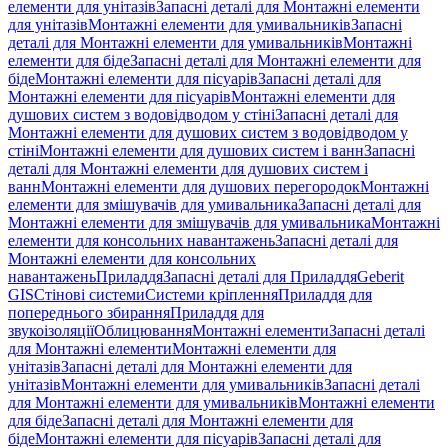
елементи для унітазів
Запасні деталі для Монтажні елементи
для унітазів
Монтажні елементи для умивальників
Запасні
деталі для Монтажні елементи для умивальників
Монтажні
елементи для біде
Запасні деталі для Монтажні елементи для
біде
Монтажні елементи для пісуарів
Запасні деталі для
Монтажні елементи для пісуарів
Монтажні елементи для
душових систем з водовідводом у стіні
Запасні деталі для
Монтажні елементи для душових систем з водовідводом у
стіні
Монтажні елементи для душових систем і ванн
Запасні
деталі для Монтажні елементи для душових систем і
ванн
Монтажні елементи для душових перегородок
Монтажні
елементи для змішувачів для умивальника
Запасні деталі для
Монтажні елементи для змішувачів для умивальника
Монтажні
елементи для консольних навантажень
Запасні деталі для
Монтажні елементи для консольних
навантажень
Приладдя
Запасні деталі для Приладдя
Geberit
GIS
Стінові системи
Системи кріплення
Приладдя для
попереднього збирання
Приладдя для
звукоізоляції
Облицювання
Монтажні елементи
Запасні деталі
для Монтажні елементи
Монтажні елементи для
унітазів
Запасні деталі для Монтажні елементи для
унітазів
Монтажні елементи для умивальників
Запасні деталі
для Монтажні елементи для умивальників
Монтажні елементи
для біде
Запасні деталі для Монтажні елементи для
біде
Монтажні елементи для пісуарів
Запасні деталі для