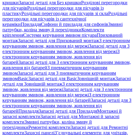
кришки
Запасні деталі для Без кришки
Розділові перегородки
для пісуарів
Роздільні перегородки для пісуарів із
пластику
Роздільні перегородки для пісуарів зі скла
Роздільні
перегородки для пісуарів із сантехнічної
кераміки
Приладдя
Сифони й приладдя для сифонів
Змивні
патрубки, коліна змиву й перехідники
Комплекти
кріплення
Системи керування змивом пісуара
Прихований
монтаж
Запасні деталі для Прихований монтаж
З електронним
керуванням змивом, живлення від мережі
Запасні деталі для З
електронним керуванням змивом, живлення від мережі
З
електронним керуванням змивом, живлення від
батарей
Запасні деталі для З електронним керуванням змивом,
живлення від батарей
З пневматичним керуванням
змивом
Запасні деталі для З пневматичним керуванням
змивом
Basic
Запасні деталі для Basic
Зовнішній монтаж
Запасні
деталі для Зовнішній монтаж
З електронним керуванням
змивом, живлення від мережі
Запасні деталі для З електронним
керуванням змивом, живлення від мережі
З електронним
керуванням змивом, живлення від батарей
Запасні деталі для З
електронним керуванням змивом, живлення від
батарей
Приладдя
Запасні деталі для Приладдя
Монтажні й
запасні комплекти
Запасні деталі для Монтажні й запасні
комплекти
Змивні патрубки, коліна змиву й
перехідники
Ремонтні комплекти
Запасні деталі для Ремонтні
комплекти
Захисні панелі
З’єднувальні елементи для унітазів,