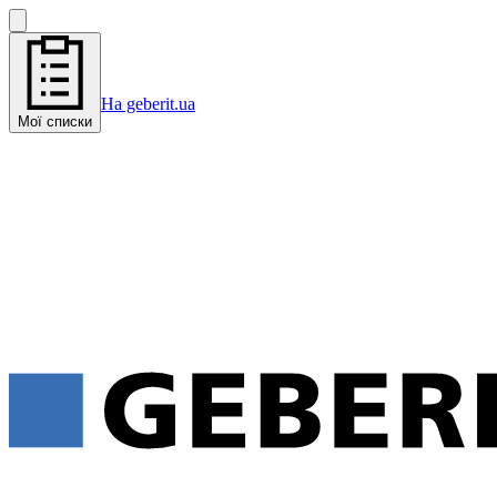
На geberit.ua
Мої списки