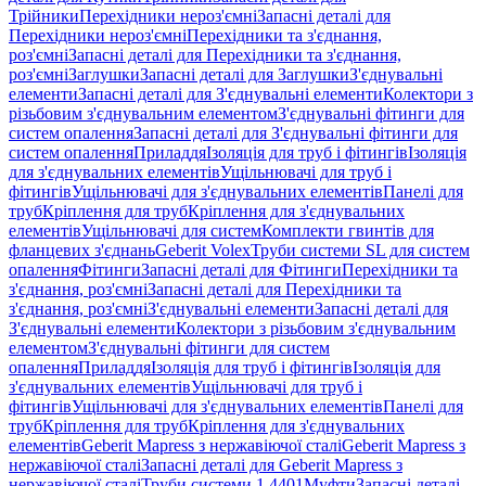
Трійники
Перехідники нероз'ємні
Запасні деталі для
Перехідники нероз'ємні
Перехідники та з'єднання,
роз'ємні
Запасні деталі для Перехідники та з'єднання,
роз'ємні
Заглушки
Запасні деталі для Заглушки
З'єднувальні
елементи
Запасні деталі для З'єднувальні елементи
Колектори з
різьбовим з'єднувальним елементом
З'єднувальні фітинги для
систем опалення
Запасні деталі для З'єднувальні фітинги для
систем опалення
Приладдя
Ізоляція для труб і фітингів
Ізоляція
для з'єднувальних елементів
Ущільнювачі для труб і
фітингів
Ущільнювачі для з'єднувальних елементів
Панелі для
труб
Кріплення для труб
Кріплення для з'єднувальних
елементів
Ущільнювачі для систем
Комплекти гвинтів для
фланцевих з'єднань
Geberit Volex
Труби системи SL для систем
опалення
Фітинги
Запасні деталі для Фітинги
Перехідники та
з'єднання, роз'ємні
Запасні деталі для Перехідники та
з'єднання, роз'ємні
З'єднувальні елементи
Запасні деталі для
З'єднувальні елементи
Колектори з різьбовим з'єднувальним
елементом
З'єднувальні фітинги для систем
опалення
Приладдя
Ізоляція для труб і фітингів
Ізоляція для
з'єднувальних елементів
Ущільнювачі для труб і
фітингів
Ущільнювачі для з'єднувальних елементів
Панелі для
труб
Кріплення для труб
Кріплення для з'єднувальних
елементів
Geberit Mapress з нержавіючої сталі
Geberit Mapress з
нержавіючої сталі
Запасні деталі для Geberit Mapress з
нержавіючої сталі
Труби системи 1.4401
Муфти
Запасні деталі