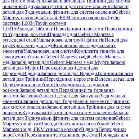
для систем опалення
Запасні деталі для Трійники для систем
опалення
З'єднувальні фітинги для систем опалення
Запасні
деталі для З'єднувальні фітинги для систем опалення
Geberit
Mapress з вуглецевої сталі, FKM синього кольору
Труби
системи 1.0034
Труби системи
1.0215
Відводи
Трійники
Перехідники нероз'ємні
Перехідники
та з'єднання, роз'ємні
Приладдя для Geberit Mapress з
вуглецевої сталі
Ущільнювачі для труб і фітингів
Панелі для
труб
Кріплення для труб
Кріплення для з'єднувальних
елементів
Ущільнювачі для систем
Комплекти гвинтів для
фланцевих з'єднань
Geberit Mapress з міді
Geberit Mapress з
міді
Запасні деталі для Geberit Mapress з міді
Муфти
Запасні
деталі для Муфти
Переходи
Запасні деталі для
Переходи
Відводи
Запасні деталі для Відводи
Трійники
Запасні
деталі для Трійники
Перехідники нероз'ємні
Запасні деталі для
Перехідники нероз'ємні
Перехідники та з'єднання,
роз'ємні
Запасні деталі для Перехідники та з'єднання,
роз'ємні
Заглушки
Запасні деталі для Заглушки
З'єднувальні
елементи
Запасні деталі для З'єднувальні елементи
Трійники
для систем опалення
Запасні деталі для Трійники для систем
опалення
З'єднувальні фітинги для систем опалення
Запасні
деталі для З'єднувальні фітинги для систем опалення
Geberit
Mapress з міді, газ
Відводи
Перехідники нероз'ємні
Geberit
Mapress з міді, FKM синього кольору
Відводи
Перехідники
нероз'ємні
Перехідники та з'єднання, роз'ємні
Приладдя для