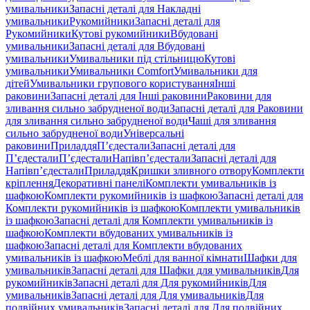
умивальники
Запасні деталі для Накладні
умивальники
Рукомийники
Запасні деталі для
Рукомийники
Кутові рукомийники
Вбудовані
умивальники
Запасні деталі для Вбудовані
умивальники
Умивальники під стільницю
Кутові
умивальники
Умивальники Comfort
Умивальники для
дітей
Умивальники групового користування
Інші
раковини
Запасні деталі для Інші раковини
Раковини для
зливання сильно забрудненої води
Запасні деталі для Раковини
для зливання сильно забрудненої води
Чаші для зливання
сильно забрудненої води
Універсальні
раковини
Приладдя
П’єдестали
Запасні деталі для
П’єдестали
П’єдестали
Напівп’єдестали
Запасні деталі для
Напівп’єдестали
Приладдя
Кришки зливного отвору
Комплекти
кріплення
Декоративні панелі
Комплекти умивальників із
шафкою
Комплекти рукомийників із шафкою
Запасні деталі для
Комплекти рукомийників із шафкою
Комплекти умивальників
із шафкою
Запасні деталі для Комплекти умивальників із
шафкою
Комплекти вбудованих умивальників із
шафкою
Запасні деталі для Комплекти вбудованих
умивальників із шафкою
Меблі для ванної кімнати
Шафки для
умивальників
Запасні деталі для Шафки для умивальників
Для
рукомийників
Запасні деталі для Для рукомийників
Для
умивальників
Запасні деталі для Для умивальників
Для
подвійних умивальників
Запасні деталі для Для подвійних