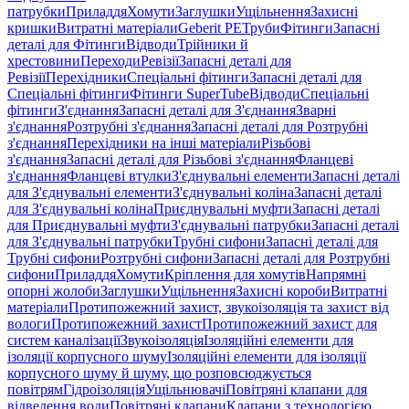
патрубки
Приладдя
Хомути
Заглушки
Ущільнення
Захисні
кришки
Витратні матеріали
Geberit PE
Труби
Фітинги
Запасні
деталі для Фітинги
Відводи
Трійники й
хрестовини
Переходи
Ревізії
Запасні деталі для
Ревізії
Перехідники
Спеціальні фітинги
Запасні деталі для
Спеціальні фітинги
Фітинги SuperTube
Відводи
Спеціальні
фітинги
З'єднання
Запасні деталі для З'єднання
Зварні
з'єднання
Розтрубні з'єднання
Запасні деталі для Розтрубні
з'єднання
Перехідники на інші матеріали
Різьбові
з'єднання
Запасні деталі для Різьбові з'єднання
Фланцеві
з'єднання
Фланцеві втулки
З'єднувальні елементи
Запасні деталі
для З'єднувальні елементи
З'єднувальні коліна
Запасні деталі
для З'єднувальні коліна
Приєднувальні муфти
Запасні деталі
для Приєднувальні муфти
З'єднувальні патрубки
Запасні деталі
для З'єднувальні патрубки
Трубні сифони
Запасні деталі для
Трубні сифони
Розтрубні сифони
Запасні деталі для Розтрубні
сифони
Приладдя
Хомути
Кріплення для хомутів
Напрямні
опорні жолоби
Заглушки
Ущільнення
Захисні короби
Витратні
матеріали
Протипожежний захист, звукоізоляція та захист від
вологи
Протипожежний захист
Протипожежний захист для
систем каналізації
Звукоізоляція
Ізоляційні елементи для
ізоляції корпусного шуму
Ізоляційні елементи для ізоляції
корпусного шуму й шуму, що розповсюджується
повітрям
Гідроізоляція
Ущільнювачі
Повітряні клапани для
відведення води
Повітряні клапани
Клапани з технологією