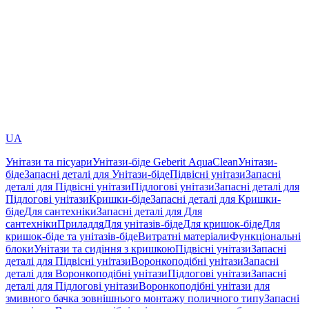
UA
Унітази та пісуари
Унітази-біде Geberit AquaClean
Унітази-
біде
Запасні деталі для Унітази-біде
Підвісні унітази
Запасні
деталі для Підвісні унітази
Підлогові унітази
Запасні деталі для
Підлогові унітази
Кришки-біде
Запасні деталі для Кришки-
біде
Для сантехніки
Запасні деталі для Для
сантехніки
Приладдя
Для унітазів-біде
Для кришок-біде
Для
кришок-біде та унітазів-біде
Витратні матеріали
Функціональні
блоки
Унітази та сидіння з кришкою
Підвісні унітази
Запасні
деталі для Підвісні унітази
Воронкоподібні унітази
Запасні
деталі для Воронкоподібні унітази
Підлогові унітази
Запасні
деталі для Підлогові унітази
Воронкоподібні унітази для
змивного бачка зовнішнього монтажу поличного типу
Запасні