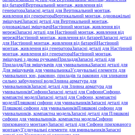
від батарей
Вертикальний монтаж, живлення від
генератора
Запасні деталі для Вертикальний монтаж,
живлення від генератора
Вертикальний монтаж, одноважільні
змішувачі
Запасні деталі для Вертикальний монтаж,
одноважільні змішувачі
Настінний монтаж, живлення від
мережі
Запасні деталі для Настінний монтаж, живлення від
мережі
Настінний монтаж, живлення від батарей
Запасні деталі
для Настінний монтаж, живлення від батарей
Настінний
монтаж, живлення від генератора
Запасні деталі для Настінний
монтаж, живлення від генератора
Настінний монтаж,
змішувачі з двома ручками
Приладдя
Запасні деталі для
Приладдя
Для змішувачів для умивальника
Запасні деталі для
Для змішувачів для умивальника
З’єднувальні елементи для
умивальних зон, раковин, приладів та раковин для зливання
сильно забрудненої води
Зливна арматура для
умивальників
Запасні деталі для Зливна арматура для
умивальників
Сифони
Запасні деталі для Сифони
Сифони,
компактні моделі
Запасні деталі для Сифони, компактні
моделі
Пляшкові сифони для умивальників
Запасні деталі для
Пляшкові сифони для умивальників
Пляшкові сифони для
умивальників, компактна модель
Запасні деталі для Пляшкові
сифони для умивальників, компактна модель
Сифони
прихованого монтажу
Запасні деталі для Сифони прихованого
монтажу
З’єднувальні елементи для вмивальників
Запасні