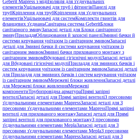
Geberit Mapress з міді
Ізоляція для з'єднувальних
елементів
Ущільнювачі для труб і фітингів
Панелі для
труб
Кріплення для труб
Кріплення для з'єднувальних
елементів
Ущільнювачі для систем
Комплекти гвинтів для
фланцевих з'єднань
Санітарна система Geberit
Блоки
санітарного змиву
Запасні деталі для Блоки санітарного
змиву
Приладдя
Облицювання й захисні панелі
Змивні бачки й
системи керування унітазом із санітарним змивом
Запасні
деталі для Змивні бачки й системи керування унітазом із
санітарним змивом
Змивні бачки прихованого монтажу з
санітарним змивом
Вбудовані гігієнічні модулі
Запасні деталі
для Вбудовані гігієнічні модулі
Приладдя для змивних бачків і
систем керування унітазом із санітарним змивом
Запасні деталі
для Приладдя для змивних бачків і систем керування унітазом
із санітарним змивом
Мережеві блоки живлення
Запасні деталі
для Мережеві блоки живлення
Мережеві
компоненти
Трубопровідна арматура
Прямі запірні
вентилі
Запасні деталі для Прямі запірні вентилі
З пресовими
з'єднувальними елементами Mapress
Запасні деталі для З
пресовими з'єднувальними елементами Mapress
Прямі запірні
вентилі для прихованого монтажу
Запасні деталі для Прямі
запірні вентилі для прихованого монтажу
З пресовими
з'єднувальними елементами Mepla
Запасні деталі для З
пресовими з'єднувальними елементами Mepla
З пресовими
з'єднувальними елементами Mapress
Запасні деталі для З