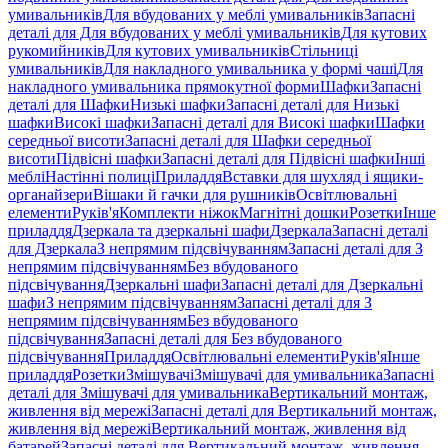
умивальників
Для вбудованих у меблі умивальників
Запасні
деталі для Для вбудованих у меблі умивальників
Для кутових
рукомийників
Для кутових умивальників
Стільниці
умивальників
Для накладного умивальника у формі чаші
Для
накладного умивальника прямокутної форми
Шафки
Запасні
деталі для Шафки
Низькі шафки
Запасні деталі для Низькі
шафки
Високі шафки
Запасні деталі для Високі шафки
Шафки
середньої висоти
Запасні деталі для Шафки середньої
висоти
Підвісні шафки
Запасні деталі для Підвісні шафки
Інші
меблі
Настінні полиці
Приладдя
Вставки для шухляд і ящики-
органайзери
Вішаки й гачки для рушників
Освітлювальні
елементи
Руків'я
Комплекти ніжок
Магнітні дошки
Розетки
Інше
приладдя
Дзеркала та дзеркальні шафи
Дзеркала
Запасні деталі
для Дзеркала
З непрямим підсвічуванням
Запасні деталі для З
непрямим підсвічуванням
Без вбудованого
підсвічування
Дзеркальні шафи
Запасні деталі для Дзеркальні
шафи
З непрямим підсвічуванням
Запасні деталі для З
непрямим підсвічуванням
Без вбудованого
підсвічування
Запасні деталі для Без вбудованого
підсвічування
Приладдя
Освітлювальні елементи
Руків'я
Інше
приладдя
Розетки
Змішувачі
Змішувачі для умивальника
Запасні
деталі для Змішувачі для умивальника
Вертикальний монтаж,
живлення від мережі
Запасні деталі для Вертикальний монтаж,
живлення від мережі
Вертикальний монтаж, живлення від
батарей
Запасні деталі для Вертикальний монтаж, живлення