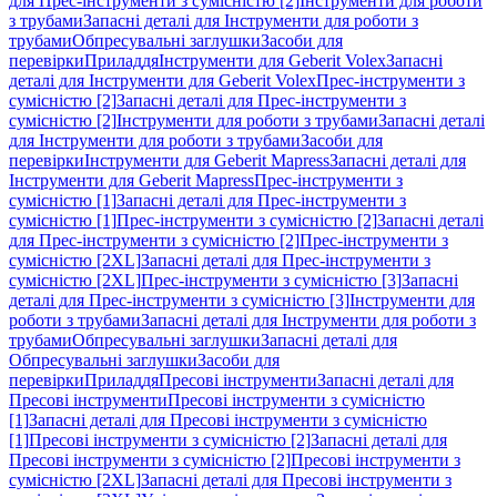
для Прес-інструменти з сумісністю [2]
Інструменти для роботи
з трубами
Запасні деталі для Інструменти для роботи з
трубами
Обпресувальні заглушки
Засоби для
перевірки
Приладдя
Інструменти для Geberit Volex
Запасні
деталі для Інструменти для Geberit Volex
Прес-інструменти з
сумісністю [2]
Запасні деталі для Прес-інструменти з
сумісністю [2]
Інструменти для роботи з трубами
Запасні деталі
для Інструменти для роботи з трубами
Засоби для
перевірки
Інструменти для Geberit Mapress
Запасні деталі для
Інструменти для Geberit Mapress
Прес-інструменти з
сумісністю [1]
Запасні деталі для Прес-інструменти з
сумісністю [1]
Прес-інструменти з сумісністю [2]
Запасні деталі
для Прес-інструменти з сумісністю [2]
Прес-інструменти з
сумісністю [2XL]
Запасні деталі для Прес-інструменти з
сумісністю [2XL]
Прес-інструменти з сумісністю [3]
Запасні
деталі для Прес-інструменти з сумісністю [3]
Інструменти для
роботи з трубами
Запасні деталі для Інструменти для роботи з
трубами
Обпресувальні заглушки
Запасні деталі для
Обпресувальні заглушки
Засоби для
перевірки
Приладдя
Пресові інструменти
Запасні деталі для
Пресові інструменти
Пресові інструменти з сумісністю
[1]
Запасні деталі для Пресові інструменти з сумісністю
[1]
Пресові інструменти з сумісністю [2]
Запасні деталі для
Пресові інструменти з сумісністю [2]
Пресові інструменти з
сумісністю [2XL]
Запасні деталі для Пресові інструменти з