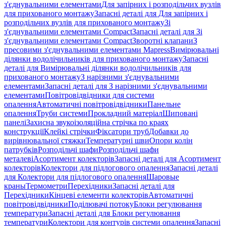
з'єднувальними елементами
Для запірних і розподільчих вузлів
для прихованого монтажу
Запасні деталі для Для запірних і
розподільчих вузлів для прихованого монтажу
Зі
з'єднувальними елементами Compact
Запасні деталі для Зі
з'єднувальними елементами Compact
Зворотні клапани
З
пресовими з'єднувальними елементами Mapress
Вимірювальні
ділянки водолічильників для прихованого монтажу
Запасні
деталі для Вимірювальні ділянки водолічильників для
прихованого монтажу
З нарізними з'єднувальними
елементами
Запасні деталі для З нарізними з'єднувальними
елементами
Повітровідвідники для системи
опалення
Автоматичні повітровідвідники
Панельне
опалення
Труби системи
Прокладний матеріал
Шиповані
панелі
Захисна звукоізоляційна стрічка по краях
конструкції
Клейкі стрічки
Фіксатори труб
Добавки до
вирівнювальної стяжки
Температурні шви
Опори колін
патрубків
Розподільчі шафи
Розподільчі шафи
металеві
Асортимент колекторів
Запасні деталі для Асортимент
колекторів
Колектори для підлогового опалення
Запасні деталі
для Колектори для підлогового опалення
Шаровые
краны
Термометри
Перехідники
Запасні деталі для
Перехідники
Кінцеві елементи колекторів
Автоматичні
повітровідвідники
Поділювачі потоку
Блоки регулювання
температури
Запасні деталі для Блоки регулювання
температури
Колектори для контурів системи опалення
Запасні