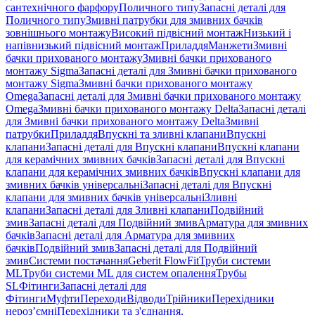
сантехнічного фарфору
Поличного типу
Запасні деталі для
Поличного типу
Змивні патрубки для змивних бачків
зовнішнього монтажу
Високий підвісний монтаж
Низький і
напівнизький підвісний монтаж
Приладдя
Манжети
Змивні
бачки прихованого монтажу
Змивні бачки прихованого
монтажу Sigma
Запасні деталі для Змивні бачки прихованого
монтажу Sigma
Змивні бачки прихованого монтажу
Omega
Запасні деталі для Змивні бачки прихованого монтажу
Omega
Змивні бачки прихованого монтажу Delta
Запасні деталі
для Змивні бачки прихованого монтажу Delta
Змивні
патрубки
Приладдя
Впускні та зливні клапани
Впускні
клапани
Запасні деталі для Впускні клапани
Впускні клапани
для керамічних змивних бачків
Запасні деталі для Впускні
клапани для керамічних змивних бачків
Впускні клапани для
змивних бачків універсальні
Запасні деталі для Впускні
клапани для змивних бачків універсальні
Зливні
клапани
Запасні деталі для Зливні клапани
Подвійний
змив
Запасні деталі для Подвійний змив
Арматура для змивних
бачкiв
Запасні деталі для Арматура для змивних
бачкiв
Подвійний змив
Запасні деталі для Подвійний
змив
Системи постачання
Geberit FlowFit
Труби системи
ML
Труби системи ML для систем опалення
Трубы
SL
Фітинги
Запасні деталі для
Фітинги
Муфти
Переходи
Відводи
Трійники
Перехідники
нероз’ємні
Перехідники та з'єднання,