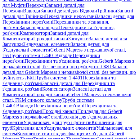
для Муфти
Переходи
Запасні деталі для
Переходи
Відводи
Запасні деталі для Відводи
Трійники
Запасні
деталі для Трійники
Перехідники нероз'ємні
Запасні деталі для
Перехідники нероз'ємні
Перехідники та з'єднання,
роз'ємні
Запасні деталі для Перехідники та з'єднання,
роз'ємні
Компенсатори
Запасні деталі для
Компенсатори
Прохідні канали
Заглушки
Запасні деталі для
Заглушки
З'єднувальні елементи
Запасні деталі для
З'єднувальні елементи
Geberit Mapress з нержавіючої сталі,
газ
Труби системи 1.4401
Відводи
Перехідники
нероз'ємні
Перехідники та з'єднання, роз'ємні
Geberit Mapress з
нержавіючої сталі, без речовин, що руйнують ЛФП
Запасні
деталі для Geberit Mapress з нержавіючої сталі, без речовин, що
руйнують ЛФП
Труби системи 1.4401
Перехідники та
з'єднання, роз'ємні
Запасні деталі для Перехідники та
з'єднання, роз'ємні
Компенсатори
Запасні деталі для
Компенсатори
Прохідні канали
Geberit Mapress з нержавіючої
сталі, FKM синього кольору
Труби системи
1.4401
Відводи
Перехідники нероз'ємні
Перехідники та
з'єднання, роз'ємні
Прохідні канали
Приладдя для Geberit
Mapress з нержавіючої сталі
Ізоляція для з'єднувальних
елементів
Ущільнювачі для труб і фітингів
Кріплення для
труб
Кріплення для з'єднувальних елементів
Ущільнювачі для
систем
Комплекти гвинтів для фланцевих з'єднань
Geberit