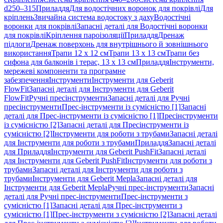
d250–315
Приладдя
Для водостічних воронок для покрівлі
Для
кріплень
Звичайна система водостоку з даху
Водостічні
воронки для покрівлі
Запасні деталі для Водостічні воронки
для покрівлі
Кріплення пароізоляції
Приладдя
Дренаж
підлоги
Дренаж поверхонь для внутрішнього й зовнішнього
використання
Трапи 12 x 12 см
Трапи 13 x 13 см
Трапи без
сифона для балконів і терас, 13 x 13 см
Приладдя
Інструменти,
мережеві компоненти та програмне
забезпечення
Інструменти
Інструменти для Geberit
FlowFit
Запасні деталі для Інструменти для Geberit
FlowFit
Ручні пресінструменти
Запасні деталі для Ручні
пресінструменти
Прес-інструменти із сумісністю [1]
Запасні
деталі для Прес-інструменти із сумісністю [1]
Пресінструменти
із сумісністю [2]
Запасні деталі для Пресінструменти із
сумісністю [2]
Інструменти для роботи з трубами
Запасні деталі
для Інструменти для роботи з трубами
Приладдя
Запасні деталі
для Приладдя
Інструменти для Geberit PushFit
Запасні деталі
для Інструменти для Geberit PushFit
Інструменти для роботи з
трубами
Запасні деталі для Інструменти для роботи з
трубами
Інструменти для Geberit Mepla
Запасні деталі для
Інструменти для Geberit Mepla
Ручні прес-інструменти
Запасні
деталі для Ручні прес-інструменти
Прес-інструменти з
сумісністю [1]
Запасні деталі для Прес-інструменти з
сумісністю [1]
Прес-інструменти з сумісністю [2]
Запасні деталі