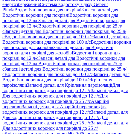
енергозбереження
Система водостоку з даху Geberit
Pluvia
Водостічні воронки для покрівлі
Запасні деталі для
Водостічні воронки для покрівлі
Водостічні воронки для
покрівлі до 12 л/с
Запасні деталі для Водостічні воронки для
покрівлі до 12 л/с
Водостічні воронки для покрівлі до 25 л/
с
Запасні деталі для Водостічні воронки для покрівлі до 25 л/
с
Водостічні воронки для покрівлі до 100 л/с
Запасні деталі для
Водостічні воронки для покрівлі до 100 л/с
Водостічні воронки
для покрівлі для жолобів
Запасні деталі для Водостічні
воронки для покрівлі для жолобів
Водостічні воронки для
покрівлі до 12 л/с
Запасні деталі для Водостічні воронки для
покрівлі до 12 л/с
Водостічні воронки для покрівлі до 25 л/
с
Запасні деталі для Водостічні воронки для покрівлі до 25 л/
с
Водостічні воронки для покрівлі до 100 л/с
Запасні деталі для
Водостічні воронки для покрівлі до 100 л/с
Кріплення
пароізоляції
Запасні деталі для Кріплення пароізоляції
Для
водостічних воронок для покрівлі до 12 л/с
Запасні деталі для
Для водостічних воронок для покрівлі до 12 л/с
Для
водостічних воронок для покрівлі до 25 л/с
Аварійні
переливи
Запасні деталі для Аварійні переливи
Для
водостічних воронок для покрівлі до 12 л/с
Запасні деталі для
Для водостічних воронок для покрівлі до 12 л/с
Для
водостічних воронок для покрівлі до 25 л/с
Запасні деталі для
Для водостічних воронок для покрівлі до 25 л/
с
Кріплення
Система кріплення d40–200
Система кріплення