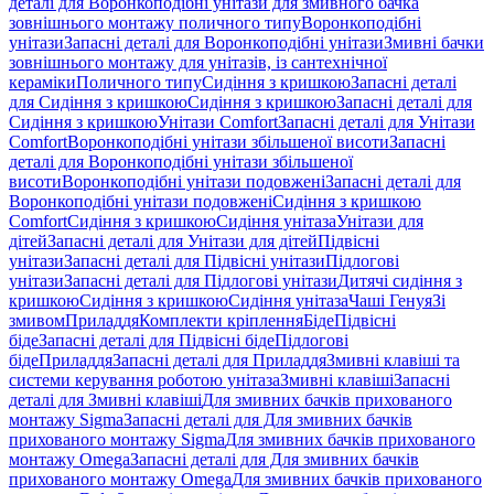
деталі для Воронкоподібні унітази для змивного бачка
зовнішнього монтажу поличного типу
Воронкоподібні
унітази
Запасні деталі для Воронкоподібні унітази
Змивні бачки
зовнішнього монтажу для унітазів, із сантехнічної
кераміки
Поличного типу
Сидіння з кришкою
Запасні деталі
для Сидіння з кришкою
Сидіння з кришкою
Запасні деталі для
Сидіння з кришкою
Унітази Comfort
Запасні деталі для Унітази
Comfort
Воронкоподібні унітази збільшеної висоти
Запасні
деталі для Воронкоподібні унітази збільшеної
висоти
Воронкоподібні унітази подовжені
Запасні деталі для
Воронкоподібні унітази подовжені
Сидіння з кришкою
Comfort
Сидіння з кришкою
Сидіння унітаза
Унітази для
дітей
Запасні деталі для Унітази для дітей
Підвісні
унітази
Запасні деталі для Підвісні унітази
Підлогові
унітази
Запасні деталі для Підлогові унітази
Дитячі сидіння з
кришкою
Сидіння з кришкою
Сидіння унітаза
Чаші Генуя
Зі
змивом
Приладдя
Комплекти кріплення
Біде
Підвісні
біде
Запасні деталі для Підвісні біде
Підлогові
біде
Приладдя
Запасні деталі для Приладдя
Змивні клавіші та
системи керування роботою унітаза
Змивні клавіші
Запасні
деталі для Змивні клавіші
Для змивних бачків прихованого
монтажу Sigma
Запасні деталі для Для змивних бачків
прихованого монтажу Sigma
Для змивних бачків прихованого
монтажу Omega
Запасні деталі для Для змивних бачків
прихованого монтажу Omega
Для змивних бачків прихованого