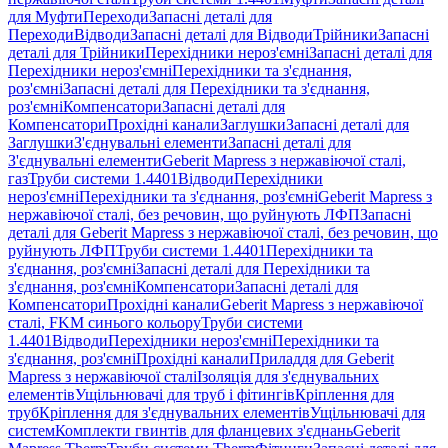
для Муфти
Переходи
Запасні деталі для
Переходи
Відводи
Запасні деталі для Відводи
Трійники
Запасні
деталі для Трійники
Перехідники нероз'ємні
Запасні деталі для
Перехідники нероз'ємні
Перехідники та з'єднання,
роз'ємні
Запасні деталі для Перехідники та з'єднання,
роз'ємні
Компенсатори
Запасні деталі для
Компенсатори
Прохідні канали
Заглушки
Запасні деталі для
Заглушки
З'єднувальні елементи
Запасні деталі для
З'єднувальні елементи
Geberit Mapress з нержавіючої сталі,
газ
Труби системи 1.4401
Відводи
Перехідники
нероз'ємні
Перехідники та з'єднання, роз'ємні
Geberit Mapress з
нержавіючої сталі, без речовин, що руйнують ЛФП
Запасні
деталі для Geberit Mapress з нержавіючої сталі, без речовин, що
руйнують ЛФП
Труби системи 1.4401
Перехідники та
з'єднання, роз'ємні
Запасні деталі для Перехідники та
з'єднання, роз'ємні
Компенсатори
Запасні деталі для
Компенсатори
Прохідні канали
Geberit Mapress з нержавіючої
сталі, FKM синього кольору
Труби системи
1.4401
Відводи
Перехідники нероз'ємні
Перехідники та
з'єднання, роз'ємні
Прохідні канали
Приладдя для Geberit
Mapress з нержавіючої сталі
Ізоляція для з'єднувальних
елементів
Ущільнювачі для труб і фітингів
Кріплення для
труб
Кріплення для з'єднувальних елементів
Ущільнювачі для
систем
Комплекти гвинтів для фланцевих з'єднань
Geberit