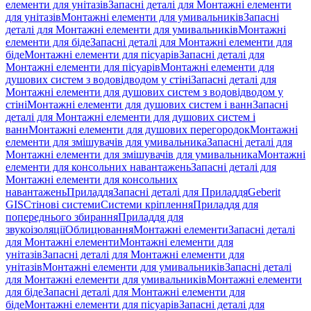
елементи для унітазів
Запасні деталі для Монтажні елементи
для унітазів
Монтажні елементи для умивальників
Запасні
деталі для Монтажні елементи для умивальників
Монтажні
елементи для біде
Запасні деталі для Монтажні елементи для
біде
Монтажні елементи для пісуарів
Запасні деталі для
Монтажні елементи для пісуарів
Монтажні елементи для
душових систем з водовідводом у стіні
Запасні деталі для
Монтажні елементи для душових систем з водовідводом у
стіні
Монтажні елементи для душових систем і ванн
Запасні
деталі для Монтажні елементи для душових систем і
ванн
Монтажні елементи для душових перегородок
Монтажні
елементи для змішувачів для умивальника
Запасні деталі для
Монтажні елементи для змішувачів для умивальника
Монтажні
елементи для консольних навантажень
Запасні деталі для
Монтажні елементи для консольних
навантажень
Приладдя
Запасні деталі для Приладдя
Geberit
GIS
Стінові системи
Системи кріплення
Приладдя для
попереднього збирання
Приладдя для
звукоізоляції
Облицювання
Монтажні елементи
Запасні деталі
для Монтажні елементи
Монтажні елементи для
унітазів
Запасні деталі для Монтажні елементи для
унітазів
Монтажні елементи для умивальників
Запасні деталі
для Монтажні елементи для умивальників
Монтажні елементи
для біде
Запасні деталі для Монтажні елементи для
біде
Монтажні елементи для пісуарів
Запасні деталі для