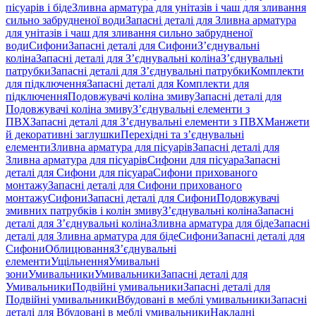
пісуарів і біде
Зливна арматура для унітазів і чаш для зливання
сильно забрудненої води
Запасні деталі для Зливна арматура
для унітазів і чаш для зливання сильно забрудненої
води
Сифони
Запасні деталі для Сифони
З’єднувальні
коліна
Запасні деталі для З’єднувальні коліна
З’єднувальні
патрубки
Запасні деталі для З’єднувальні патрубки
Комплекти
для підключення
Запасні деталі для Комплекти для
підключення
Подовжувачі коліна змиву
Запасні деталі для
Подовжувачі коліна змиву
З’єднувальні елементи з
ПВХ
Запасні деталі для З’єднувальні елементи з ПВХ
Манжети
й декоративні заглушки
Перехідні та з’єднувальні
елементи
Зливна арматура для пісуарів
Запасні деталі для
Зливна арматура для пісуарів
Сифони для пісуара
Запасні
деталі для Сифони для пісуара
Сифони прихованого
монтажу
Запасні деталі для Сифони прихованого
монтажу
Сифони
Запасні деталі для Сифони
Подовжувачі
змивних патрубків і колін змиву
З’єднувальні коліна
Запасні
деталі для З’єднувальні коліна
Зливна арматура для біде
Запасні
деталі для Зливна арматура для біде
Сифони
Запасні деталі для
Сифони
Облицювання
З’єднувальні
елементи
Ущільнення
Умивальні
зони
Умивальники
Умивальники
Запасні деталі для
Умивальники
Подвійні умивальники
Запасні деталі для
Подвійні умивальники
Вбудовані в меблі умивальники
Запасні
деталі для Вбудовані в меблі умивальники
Накладні