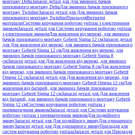
монтажу Delta
Запасні деталі для Для змивних бачків
прихованого монтажу Delta
Для змивних бачків прихованого
монтажу Twinline
Запасні деталі для Для змивних бачків
прихованого монтажу Twinline
Приладдя
Витратні
матеріали
Системи керування роботою унітаза з електронним
змивом
Запасні деталі для Системи керування роботою унітаза
з електронним змивом
Для живлення від мережі, для змивних
бачків прихованого монтажу Geberit Sigma 12 см
Запасні деталі
для Для живлення від мережі, для змивних бачків прихованого
монтажу Geberit Sigma 12 см
Для живлення від мережі, для
змивних бачків прихованого монтажу Geberit Sigma 8
см
Запасні деталі для Для живлення від мережі, для змивних
бачків прихованого монтажу Geberit Sigma 8 см
Для живлення
від мережі, для змивних бачків прихованого монтажу Geberit
Omega 12 см
Запасні деталі для Для живлення від мережі, для
змивних бачків прихованого монтажу Geberit Omega 12 см
Для
живлення від батарей, для змивних бачків прихованого
монтажу Geberit Sigma 12 см
Запасні деталі для Для живлення
від батарей, для змивних бачків прихованого монтажу Geberit
Sigma 12 см
Системи керування роботою унітаза з
пневматичним змивом
Запасні деталі для Системи керування
роботою унітаза з пневматичним змивом
Для подвійного
змиву
Запасні деталі для Для подвійного змиву
Для одинарного
змиву
Запасні деталі для Для одинарного змиву
Приладдя для
систем керування роботою унітаза
Запасні деталі для Приладдя