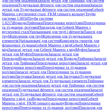
для систем опалення
Запасні деталі для Трійники для систем
опалення
З'єднувальні фітинги для систем опалення
Запасні
деталі для З'єднувальні фітинги для систем опалення
Geberit
Mapress з вуглецевої сталі, FKM синього кольору
Труби
системи 1.0034
Труби системи
1.0215
Відводи
Трійники
Перехідники нероз'ємні
Перехідники
та з'єднання, роз'ємні
Приладдя для Geberit Mapress з
вуглецевої сталі
Ущільнювачі для труб і фітингів
Панелі для
труб
Кріплення для труб
Кріплення для з'єднувальних
елементів
Ущільнювачі для систем
Комплекти гвинтів для
фланцевих з'єднань
Geberit Mapress з міді
Geberit Mapress з
міді
Запасні деталі для Geberit Mapress з міді
Муфти
Запасні
деталі для Муфти
Переходи
Запасні деталі для
Переходи
Відводи
Запасні деталі для Відводи
Трійники
Запасні
деталі для Трійники
Перехідники нероз'ємні
Запасні деталі для
Перехідники нероз'ємні
Перехідники та з'єднання,
роз'ємні
Запасні деталі для Перехідники та з'єднання,
роз'ємні
Заглушки
Запасні деталі для Заглушки
З'єднувальні
елементи
Запасні деталі для З'єднувальні елементи
Трійники
для систем опалення
Запасні деталі для Трійники для систем
опалення
З'єднувальні фітинги для систем опалення
Запасні
деталі для З'єднувальні фітинги для систем опалення
Geberit
Mapress з міді, газ
Відводи
Перехідники нероз'ємні
Geberit
Mapress з міді, FKM синього кольору
Відводи
Перехідники
нероз'ємні
Перехідники та з'єднання, роз'ємні
Приладдя для