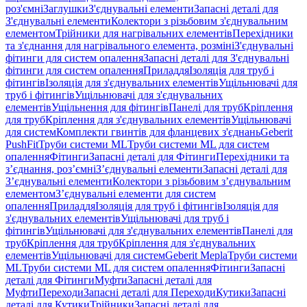
роз'ємні
Заглушки
З'єднувальні елементи
Запасні деталі для
З'єднувальні елементи
Колектори з різьбовим з'єднувальним
елементом
Трійники для нагрівальних елементів
Перехідники
та з'єднання для нагрівального елемента, розміні
З'єднувальні
фітинги для систем опалення
Запасні деталі для З'єднувальні
фітинги для систем опалення
Приладдя
Ізоляція для труб і
фітингів
Ізоляція для з'єднувальних елементів
Ущільнювачі для
труб і фітингів
Ущільнювачі для з'єднувальних
елементів
Ущільнення для фітингів
Панелі для труб
Кріплення
для труб
Кріплення для з'єднувальних елементів
Ущільнювачі
для систем
Комплекти гвинтів для фланцевих з'єднань
Geberit
PushFit
Труби системи ML
Труби системи ML для систем
опалення
Фітинги
Запасні деталі для Фітинги
Перехідники та
з’єднання, роз’ємні
З’єднувальні елементи
Запасні деталі для
З’єднувальні елементи
Колектори з різьбовим з’єднувальним
елементом
З’єднувальні елементи для систем
опалення
Приладдя
Ізоляція для труб і фітингів
Ізоляція для
з'єднувальних елементів
Ущільнювачі для труб і
фітингів
Ущільнювачі для з'єднувальних елементів
Панелі для
труб
Кріплення для труб
Кріплення для з'єднувальних
елементів
Ущільнювачі для систем
Geberit Mepla
Труби системи
ML
Труби системи ML для систем опалення
Фітинги
Запасні
деталі для Фітинги
Муфти
Запасні деталі для
Муфти
Переходи
Запасні деталі для Переходи
Кутики
Запасні
деталі для Кутики
Трійники
Запасні деталі для