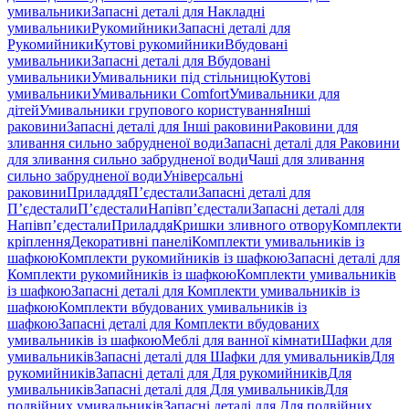
умивальники
Запасні деталі для Накладні
умивальники
Рукомийники
Запасні деталі для
Рукомийники
Кутові рукомийники
Вбудовані
умивальники
Запасні деталі для Вбудовані
умивальники
Умивальники під стільницю
Кутові
умивальники
Умивальники Comfort
Умивальники для
дітей
Умивальники групового користування
Інші
раковини
Запасні деталі для Інші раковини
Раковини для
зливання сильно забрудненої води
Запасні деталі для Раковини
для зливання сильно забрудненої води
Чаші для зливання
сильно забрудненої води
Універсальні
раковини
Приладдя
П’єдестали
Запасні деталі для
П’єдестали
П’єдестали
Напівп’єдестали
Запасні деталі для
Напівп’єдестали
Приладдя
Кришки зливного отвору
Комплекти
кріплення
Декоративні панелі
Комплекти умивальників із
шафкою
Комплекти рукомийників із шафкою
Запасні деталі для
Комплекти рукомийників із шафкою
Комплекти умивальників
із шафкою
Запасні деталі для Комплекти умивальників із
шафкою
Комплекти вбудованих умивальників із
шафкою
Запасні деталі для Комплекти вбудованих
умивальників із шафкою
Меблі для ванної кімнати
Шафки для
умивальників
Запасні деталі для Шафки для умивальників
Для
рукомийників
Запасні деталі для Для рукомийників
Для
умивальників
Запасні деталі для Для умивальників
Для
подвійних умивальників
Запасні деталі для Для подвійних