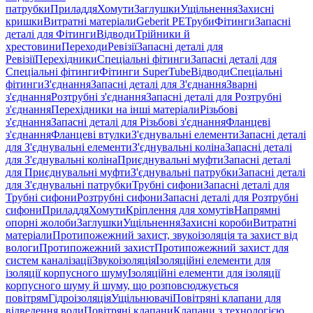
патрубки
Приладдя
Хомути
Заглушки
Ущільнення
Захисні
кришки
Витратні матеріали
Geberit PE
Труби
Фітинги
Запасні
деталі для Фітинги
Відводи
Трійники й
хрестовини
Переходи
Ревізії
Запасні деталі для
Ревізії
Перехідники
Спеціальні фітинги
Запасні деталі для
Спеціальні фітинги
Фітинги SuperTube
Відводи
Спеціальні
фітинги
З'єднання
Запасні деталі для З'єднання
Зварні
з'єднання
Розтрубні з'єднання
Запасні деталі для Розтрубні
з'єднання
Перехідники на інші матеріали
Різьбові
з'єднання
Запасні деталі для Різьбові з'єднання
Фланцеві
з'єднання
Фланцеві втулки
З'єднувальні елементи
Запасні деталі
для З'єднувальні елементи
З'єднувальні коліна
Запасні деталі
для З'єднувальні коліна
Приєднувальні муфти
Запасні деталі
для Приєднувальні муфти
З'єднувальні патрубки
Запасні деталі
для З'єднувальні патрубки
Трубні сифони
Запасні деталі для
Трубні сифони
Розтрубні сифони
Запасні деталі для Розтрубні
сифони
Приладдя
Хомути
Кріплення для хомутів
Напрямні
опорні жолоби
Заглушки
Ущільнення
Захисні короби
Витратні
матеріали
Протипожежний захист, звукоізоляція та захист від
вологи
Протипожежний захист
Протипожежний захист для
систем каналізації
Звукоізоляція
Ізоляційні елементи для
ізоляції корпусного шуму
Ізоляційні елементи для ізоляції
корпусного шуму й шуму, що розповсюджується
повітрям
Гідроізоляція
Ущільнювачі
Повітряні клапани для
відведення води
Повітряні клапани
Клапани з технологією