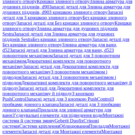
зливного отвору
Кришки зливного отвору
Зливна арматура для
душових піддонів, d90
Запасні деталі для Зливна арматура для
душових піддонів, d90
З кришкою зливного отвору
Запасні
деталі для З кришкою зливного отвору
Без кришки зливного
отвору
Запасні деталі для Без кришки зливного отвору
Кришки
зливного отвору
Зливна арматура для душових піддонів
Sestra
Запасні деталі для Зливна арматура для душових
піддонів Sestra
Без кришки зливного отвору
Запасні деталі для
Без кришки зливного отвору
Зливна арматура для ванн,
d52
Запасні деталі для Зливна арматура для ванн, d52
З
поворотним механізмом
Запасні деталі для З поворотним
механізмом
Декоративні комплекти для поворотного
механізму
Запасні деталі для Декоративні комплекти для
поворотного механізму
З поворотним механізмом і
підводом
Запасні деталі для З поворотним механізмом і
підводом
Декоративні комплекти для поворотного механізму й
підводу
Запасні деталі для Декоративні комплекти для
поворотного механізму й підводу
З кнопкою
PushControl
Запасні деталі для З кнопкою PushControl
З
пробками донного клапана
Запасні деталі для З пробками
донного клапана
Приладдя для зливної арматури для
ванн
З’єднувальні елементи для підведення води
Монтажні
системи й системи змиву
Geberit Duofix
Стінові
системи
Системи кріплення
Облицювання
Приладдя
Монтажні
елементи
Запасні деталі для Монтажні елементи
Монтажні