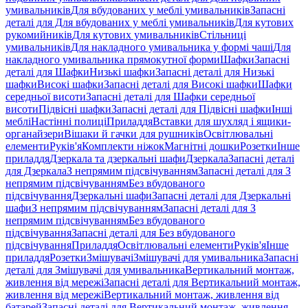
умивальників
Для вбудованих у меблі умивальників
Запасні
деталі для Для вбудованих у меблі умивальників
Для кутових
рукомийників
Для кутових умивальників
Стільниці
умивальників
Для накладного умивальника у формі чаші
Для
накладного умивальника прямокутної форми
Шафки
Запасні
деталі для Шафки
Низькі шафки
Запасні деталі для Низькі
шафки
Високі шафки
Запасні деталі для Високі шафки
Шафки
середньої висоти
Запасні деталі для Шафки середньої
висоти
Підвісні шафки
Запасні деталі для Підвісні шафки
Інші
меблі
Настінні полиці
Приладдя
Вставки для шухляд і ящики-
органайзери
Вішаки й гачки для рушників
Освітлювальні
елементи
Руків'я
Комплекти ніжок
Магнітні дошки
Розетки
Інше
приладдя
Дзеркала та дзеркальні шафи
Дзеркала
Запасні деталі
для Дзеркала
З непрямим підсвічуванням
Запасні деталі для З
непрямим підсвічуванням
Без вбудованого
підсвічування
Дзеркальні шафи
Запасні деталі для Дзеркальні
шафи
З непрямим підсвічуванням
Запасні деталі для З
непрямим підсвічуванням
Без вбудованого
підсвічування
Запасні деталі для Без вбудованого
підсвічування
Приладдя
Освітлювальні елементи
Руків'я
Інше
приладдя
Розетки
Змішувачі
Змішувачі для умивальника
Запасні
деталі для Змішувачі для умивальника
Вертикальний монтаж,
живлення від мережі
Запасні деталі для Вертикальний монтаж,
живлення від мережі
Вертикальний монтаж, живлення від
батарей
Запасні деталі для Вертикальний монтаж, живлення