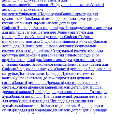
деталі для З’єднувальні елементи для
вмивальників
Облицювання
З’єднувальні елементи
Запасні
деталі для З’єднувальні
елементи
Ущільнення
Подовжувачі
Зливна арматура для
кухонних мийок
Запасні деталі для Зливна арматура для
кухонних мийок
Сифони
Запасні деталі для
Сифони
Приладдя
Запасні деталі для Приладдя
Зливна арматура
для приладів
Запасні деталі для Зливна арматура для
приладів
Сифони
Запасні деталі для Сифони
Сифони
прихованого монтажу
Сифони зовнішнього монтажу
Запасні
деталі для Сифони зовнішнього монтажу
З’єднувальні
елементи
Запасні деталі для З’єднувальні елементи
Зливна
арматура для раковин для зливання сильно забрудненої
води
Запасні деталі для Зливна арматура для раковин для
зливання сильно забрудненої води
Сифони
Запасні деталі для
Сифони
З’єднувальні патрубки
Запасні деталі для З’єднувальні
патрубки
Донні клапани
Приладдя
Душові системи та
ванни
Душові системи
Дренаж підлоги для душових
систем
Запасні деталі для Дренаж підлоги для душових
систем
Душові дренажні канали
Запасні деталі для Душові
дренажні канали
Приладдя для дренажних каналів
Трапи для
душа
Запасні деталі для Трапи для душа
Приладдя для трапів
для душа
Запасні деталі для Приладдя для трапів для
душа
Водовідводи в стіні
Запасні деталі для Водовідводи в
стіні
Приладдя для водовідводів
Запасні деталі для Приладдя