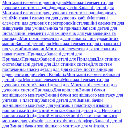
Монтажні елементи для пісуарів
Монтажні елементи для
душових систем з водовідводом у стіні
Запасні деталі для
Монтажні елементи для душових систем з водовідводом у
стіні
Монтажні елементи для душових кабін
Монтажні
елементи для душових перегородок
Інсталяційні елементи для
змішувачів для умивальника та приладів
Запасні деталі для
Інсталяційні елементи для змішувачів для умивальника та
приладів
Монтажні елементи для пральних і посудомийних
машин
Запасні деталі для Монтажні елементи для пральних і
посудомийних машин
Монтажні елементи для консольних
навантажень
Приладдя
Запасні деталі для
Приладдя
Приладдя
Запасні деталі для Приладдя
Для стінних
систем
Запасні деталі для Для стінних систем
Для систем
постачання
Запасні деталі для Для систем постачання
Для
відведення води
Geberit Kombifix
Монтажні елементи
Запасні
деталі для Монтажні елементи
Монтажні елементи для
душових систем
Запасні деталі для Монтажні елементи для
душових систем
Приладдя
Для кріплень
Змивні бачки
зовнішнього монтажу
Змивні бачки зовнішнього монтажу для
унітазів, з пластику
Запасні деталі для Змивні бачки
зовнішнього монтажу для унітазів, з пластику
Низький і
напівнизький підвісний монтаж
Запасні деталі для Низький і
напівнизький підвісний монтаж
Змивні бачки зовнішнього
монтажу для унітазів, з сантехнічного фарфору
Запасні деталі
для Змивні бачки зовнішнього монтажу для унітазів, з