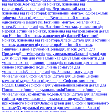
від батарей
Вертикальний монтаж, живлення від
генератора
Запасні деталі для Вертикальний монтаж,
живлення від генератора
Вертикальний монтаж, одноважільні
змішувачі
Запасні деталі для Вертикальний монтаж,
одноважільні змішувачі
Настінний монтаж, живлення від
мережі
Запасні деталі для Настінний монтаж, живлення від
мережі
Настінний монтаж, живлення від батарей
Запасні деталі
для Настінний монтаж, живлення від батарей
Настінний
монтаж, живлення від генератора
Запасні деталі для Настінний
монтаж, живлення від генератора
Настінний монтаж,
змішувачі з двома ручками
Приладдя
Запасні деталі для
Приладдя
Для змішувачів для умивальника
Запасні деталі для
Для змішувачів для умивальника
З’єднувальні елементи для
умивальних зон, раковин, приладів та раковин для зливання
сильно забрудненої води
Зливна арматура для
умивальників
Запасні деталі для Зливна арматура для
умивальників
Сифони
Запасні деталі для Сифони
Сифони,
компактні моделі
Запасні деталі для Сифони, компактні
моделі
Пляшкові сифони для умивальників
Запасні деталі для
Пляшкові сифони для умивальників
Пляшкові сифони для
умивальників, компактна модель
Запасні деталі для Пляшкові
сифони для умивальників, компактна модель
Сифони
прихованого монтажу
Запасні деталі для Сифони прихованого
монтажу
З’єднувальні елементи для вмивальників
Запасні