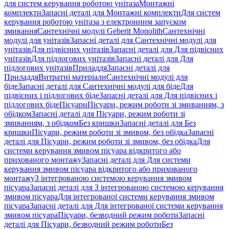
для систем керування роботою унітаза
Монтажні
комплекти
Запасні деталі для Монтажні комплекти
Для систем
керування роботою унітаза з електронним запуском
змивання
Сантехнічні модулі Geberit Monolith
Сантехнічні
модулі для унітазів
Запасні деталі для Сантехнічні модулі для
унітазів
Для підвісних унітазів
Запасні деталі для Для підвісних
унітазів
Для підлогових унітазів
Запасні деталі для Для
підлогових унітазів
Приладдя
Запасні деталі для
Приладдя
Витратні матеріали
Сантехнічні модулі для
біде
Запасні деталі для Сантехнічні модулі для біде
Для
підвісних і підлогових біде
Запасні деталі для Для підвісних і
підлогових біде
Пісуари
Пісуари, режим роботи зі змиванням, з
обідком
Запасні деталі для Пісуари, режим роботи зі
змиванням, з обідком
Без кришки
Запасні деталі для Без
кришки
Пісуари, режим роботи зі змивом, без обідка
Запасні
деталі для Пісуари, режим роботи зі змивом, без обідка
Для
системи керування змивом пісуара відкритого або
прихованого монтажу
Запасні деталі для Для системи
керування змивом пісуара відкритого або прихованого
монтажу
З інтегрованою системою керування змивом
пісуара
Запасні деталі для З інтегрованою системою керування
змивом пісуара
Для інтегрованої системи керування змивом
пісуара
Запасні деталі для Для інтегрованої системи керування
змивом пісуара
Пісуари, безводний режим роботи
Запасні
деталі для Пісуари, безводний режим роботи
Без