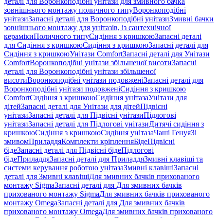
деталі для Воронкоподібні унітази для змивного бачка
зовнішнього монтажу поличного типу
Воронкоподібні
унітази
Запасні деталі для Воронкоподібні унітази
Змивні бачки
зовнішнього монтажу для унітазів, із сантехнічної
кераміки
Поличного типу
Сидіння з кришкою
Запасні деталі
для Сидіння з кришкою
Сидіння з кришкою
Запасні деталі для
Сидіння з кришкою
Унітази Comfort
Запасні деталі для Унітази
Comfort
Воронкоподібні унітази збільшеної висоти
Запасні
деталі для Воронкоподібні унітази збільшеної
висоти
Воронкоподібні унітази подовжені
Запасні деталі для
Воронкоподібні унітази подовжені
Сидіння з кришкою
Comfort
Сидіння з кришкою
Сидіння унітаза
Унітази для
дітей
Запасні деталі для Унітази для дітей
Підвісні
унітази
Запасні деталі для Підвісні унітази
Підлогові
унітази
Запасні деталі для Підлогові унітази
Дитячі сидіння з
кришкою
Сидіння з кришкою
Сидіння унітаза
Чаші Генуя
Зі
змивом
Приладдя
Комплекти кріплення
Біде
Підвісні
біде
Запасні деталі для Підвісні біде
Підлогові
біде
Приладдя
Запасні деталі для Приладдя
Змивні клавіші та
системи керування роботою унітаза
Змивні клавіші
Запасні
деталі для Змивні клавіші
Для змивних бачків прихованого
монтажу Sigma
Запасні деталі для Для змивних бачків
прихованого монтажу Sigma
Для змивних бачків прихованого
монтажу Omega
Запасні деталі для Для змивних бачків
прихованого монтажу Omega
Для змивних бачків прихованого