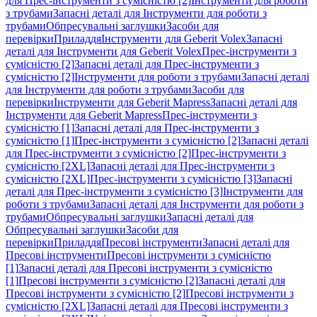
для Прес-інструменти з сумісністю [2]
Інструменти для роботи
з трубами
Запасні деталі для Інструменти для роботи з
трубами
Обпресувальні заглушки
Засоби для
перевірки
Приладдя
Інструменти для Geberit Volex
Запасні
деталі для Інструменти для Geberit Volex
Прес-інструменти з
сумісністю [2]
Запасні деталі для Прес-інструменти з
сумісністю [2]
Інструменти для роботи з трубами
Запасні деталі
для Інструменти для роботи з трубами
Засоби для
перевірки
Інструменти для Geberit Mapress
Запасні деталі для
Інструменти для Geberit Mapress
Прес-інструменти з
сумісністю [1]
Запасні деталі для Прес-інструменти з
сумісністю [1]
Прес-інструменти з сумісністю [2]
Запасні деталі
для Прес-інструменти з сумісністю [2]
Прес-інструменти з
сумісністю [2XL]
Запасні деталі для Прес-інструменти з
сумісністю [2XL]
Прес-інструменти з сумісністю [3]
Запасні
деталі для Прес-інструменти з сумісністю [3]
Інструменти для
роботи з трубами
Запасні деталі для Інструменти для роботи з
трубами
Обпресувальні заглушки
Запасні деталі для
Обпресувальні заглушки
Засоби для
перевірки
Приладдя
Пресові інструменти
Запасні деталі для
Пресові інструменти
Пресові інструменти з сумісністю
[1]
Запасні деталі для Пресові інструменти з сумісністю
[1]
Пресові інструменти з сумісністю [2]
Запасні деталі для
Пресові інструменти з сумісністю [2]
Пресові інструменти з
сумісністю [2XL]
Запасні деталі для Пресові інструменти з