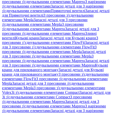
пресовими з'єднувальними елементами Mapress
З нарізними
з'єднувальними елементами
Запасні деталі для З нарізними
з'єднувальними елементами
Прямоточні вентилі
Запасні деталі
для Прямоточні вентилі
З пресовими з'єднувальними
елементами Mepla
Запасні деталі для З пресовими
з'єднувальними елементами Mepla
З пресовими
з'єднувальними елементами Mapress
Запасні деталі для З
пресовими з'єднувальними елементами Mapress
Зливні
вентилі
Кульові крани
Запасні деталі для Кульові крани
З
пресовими з’єднувальними елементами FlowFit
Запасні деталі
для З пресовими з’єднувальними елементами FlowFit
З
пресовими з'єднувальними елементами Mepla
Запасні деталі
для З пресовими з'єднувальними елементами Mepla
З
пресовими з'єднувальними елементами Mapress
Запасні деталі
для З пресовими з'єднувальними елементами Mapress
Кульові
крани для прихованого монтажу
Запасні деталі для Кульові
крани для прихованого монтажу
З пресовими з'єднувальними
елементами FlowFit
З пресовими з'єднувальними елементами
Mepla
Запасні деталі для З пресовими з'єднувальними
елементами Mepla
З пресовими з'єднувальними елементами
Volex
Зі з'єднувальними елементами Compact
Запасні деталі для
Зі з'єднувальними елементами Compact
З пресовими
з'єднувальними елементами Mapress
Запасні деталі для З
пресовими з'єднувальними елементами Mapress
З нарізними
з'єднувальними елементами
Запасні деталі для З нарізними