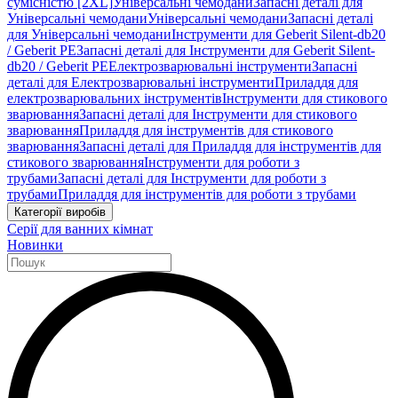
сумісністю [2XL]
Універсальні чемодани
Запасні деталі для
Універсальні чемодани
Універсальні чемодани
Запасні деталі
для Універсальні чемодани
Інструменти для Geberit Silent-db20
/ Geberit PE
Запасні деталі для Інструменти для Geberit Silent-
db20 / Geberit PE
Електрозварювальні інструменти
Запасні
деталі для Електрозварювальні інструменти
Приладдя для
електрозварювальних інструментів
Інструменти для стикового
зварювання
Запасні деталі для Інструменти для стикового
зварювання
Приладдя для інструментів для стикового
зварювання
Запасні деталі для Приладдя для інструментів для
стикового зварювання
Інструменти для роботи з
трубами
Запасні деталі для Інструменти для роботи з
трубами
Приладдя для інструментів для роботи з трубами
Категорії виробів
Серії для ванних кімнат
Новинки