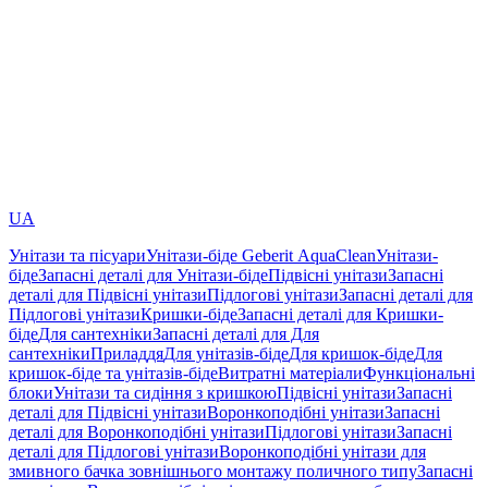
UA
Унітази та пісуари
Унітази-біде Geberit AquaClean
Унітази-
біде
Запасні деталі для Унітази-біде
Підвісні унітази
Запасні
деталі для Підвісні унітази
Підлогові унітази
Запасні деталі для
Підлогові унітази
Кришки-біде
Запасні деталі для Кришки-
біде
Для сантехніки
Запасні деталі для Для
сантехніки
Приладдя
Для унітазів-біде
Для кришок-біде
Для
кришок-біде та унітазів-біде
Витратні матеріали
Функціональні
блоки
Унітази та сидіння з кришкою
Підвісні унітази
Запасні
деталі для Підвісні унітази
Воронкоподібні унітази
Запасні
деталі для Воронкоподібні унітази
Підлогові унітази
Запасні
деталі для Підлогові унітази
Воронкоподібні унітази для
змивного бачка зовнішнього монтажу поличного типу
Запасні