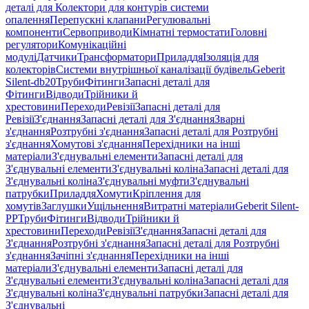
деталі для Колектори для контурів системи
опалення
Перепускні клапани
Регулювальні
компоненти
Сервоприводи
Кімнатні термостати
Головні
регулятори
Комунікаційні
модулі
Датчики
Трансформатори
Приладдя
Ізоляція для
колекторів
Системи внутрішньої каналізації будівель
Geberit
Silent-db20
Труби
Фітинги
Запасні деталі для
Фітинги
Відводи
Трійники й
хрестовини
Переходи
Ревізії
Запасні деталі для
Ревізії
З'єднання
Запасні деталі для З'єднання
Зварні
з'єднання
Розтрубні з'єднання
Запасні деталі для Розтрубні
з'єднання
Хомутові з'єднання
Перехідники на інші
матеріали
З'єднувальні елементи
Запасні деталі для
З'єднувальні елементи
З'єднувальні коліна
Запасні деталі для
З'єднувальні коліна
З'єднувальні муфти
З'єднувальні
патрубки
Приладдя
Хомути
Кріплення для
хомутів
Заглушки
Ущільнення
Витратні матеріали
Geberit Silent-
PP
Труби
Фітинги
Відводи
Трійники й
хрестовини
Переходи
Ревізії
З'єднання
Запасні деталі для
З'єднання
Розтрубні з'єднання
Запасні деталі для Розтрубні
з'єднання
Зачіпні з'єднання
Перехідники на інші
матеріали
З'єднувальні елементи
Запасні деталі для
З'єднувальні елементи
З'єднувальні коліна
Запасні деталі для
З'єднувальні коліна
З'єднувальні патрубки
Запасні деталі для
З'єднувальні