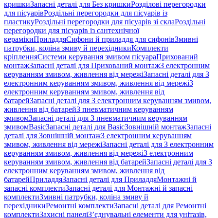
кришки
Запасні деталі для Без кришки
Розділові перегородки
для пісуарів
Роздільні перегородки для пісуарів із
пластику
Роздільні перегородки для пісуарів зі скла
Роздільні
перегородки для пісуарів із сантехнічної
кераміки
Приладдя
Сифони й приладдя для сифонів
Змивні
патрубки, коліна змиву й перехідники
Комплекти
кріплення
Системи керування змивом пісуара
Прихований
монтаж
Запасні деталі для Прихований монтаж
З електронним
керуванням змивом, живлення від мережі
Запасні деталі для З
електронним керуванням змивом, живлення від мережі
З
електронним керуванням змивом, живлення від
батарей
Запасні деталі для З електронним керуванням змивом,
живлення від батарей
З пневматичним керуванням
змивом
Запасні деталі для З пневматичним керуванням
змивом
Basic
Запасні деталі для Basic
Зовнішній монтаж
Запасні
деталі для Зовнішній монтаж
З електронним керуванням
змивом, живлення від мережі
Запасні деталі для З електронним
керуванням змивом, живлення від мережі
З електронним
керуванням змивом, живлення від батарей
Запасні деталі для З
електронним керуванням змивом, живлення від
батарей
Приладдя
Запасні деталі для Приладдя
Монтажні й
запасні комплекти
Запасні деталі для Монтажні й запасні
комплекти
Змивні патрубки, коліна змиву й
перехідники
Ремонтні комплекти
Запасні деталі для Ремонтні
комплекти
Захисні панелі
З’єднувальні елементи для унітазів,