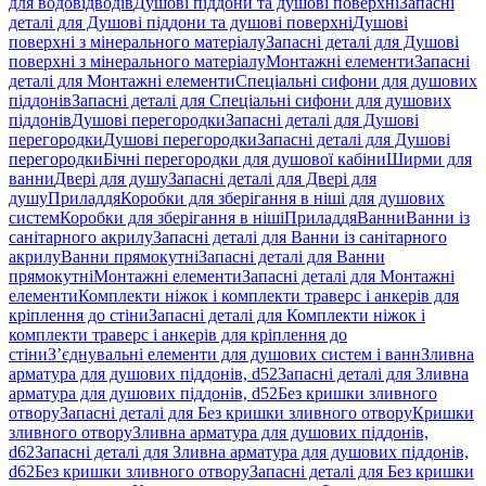
для водовідводів
Душові піддони та душові поверхні
Запасні
деталі для Душові піддони та душові поверхні
Душові
поверхні з мінерального матеріалу
Запасні деталі для Душові
поверхні з мінерального матеріалу
Монтажні елементи
Запасні
деталі для Монтажні елементи
Спеціальні сифони для душових
піддонів
Запасні деталі для Спеціальні сифони для душових
піддонів
Душові перегородки
Запасні деталі для Душові
перегородки
Душові перегородки
Запасні деталі для Душові
перегородки
Бічні перегородки для душової кабіни
Ширми для
ванни
Двері для душу
Запасні деталі для Двері для
душу
Приладдя
Коробки для зберігання в ніші для душових
систем
Коробки для зберігання в ніші
Приладдя
Ванни
Ванни із
санітарного акрилу
Запасні деталі для Ванни із санітарного
акрилу
Ванни прямокутні
Запасні деталі для Ванни
прямокутні
Монтажні елементи
Запасні деталі для Монтажні
елементи
Комплекти ніжок і комплекти траверс і анкерів для
кріплення до стіни
Запасні деталі для Комплекти ніжок і
комплекти траверс і анкерів для кріплення до
стіни
З’єднувальні елементи для душових систем і ванн
Зливна
арматура для душових піддонів, d52
Запасні деталі для Зливна
арматура для душових піддонів, d52
Без кришки зливного
отвору
Запасні деталі для Без кришки зливного отвору
Кришки
зливного отвору
Зливна арматура для душових піддонів,
d62
Запасні деталі для Зливна арматура для душових піддонів,
d62
Без кришки зливного отвору
Запасні деталі для Без кришки