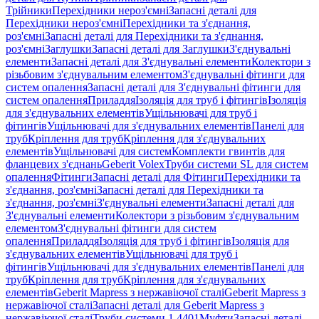
Трійники
Перехідники нероз'ємні
Запасні деталі для
Перехідники нероз'ємні
Перехідники та з'єднання,
роз'ємні
Запасні деталі для Перехідники та з'єднання,
роз'ємні
Заглушки
Запасні деталі для Заглушки
З'єднувальні
елементи
Запасні деталі для З'єднувальні елементи
Колектори з
різьбовим з'єднувальним елементом
З'єднувальні фітинги для
систем опалення
Запасні деталі для З'єднувальні фітинги для
систем опалення
Приладдя
Ізоляція для труб і фітингів
Ізоляція
для з'єднувальних елементів
Ущільнювачі для труб і
фітингів
Ущільнювачі для з'єднувальних елементів
Панелі для
труб
Кріплення для труб
Кріплення для з'єднувальних
елементів
Ущільнювачі для систем
Комплекти гвинтів для
фланцевих з'єднань
Geberit Volex
Труби системи SL для систем
опалення
Фітинги
Запасні деталі для Фітинги
Перехідники та
з'єднання, роз'ємні
Запасні деталі для Перехідники та
з'єднання, роз'ємні
З'єднувальні елементи
Запасні деталі для
З'єднувальні елементи
Колектори з різьбовим з'єднувальним
елементом
З'єднувальні фітинги для систем
опалення
Приладдя
Ізоляція для труб і фітингів
Ізоляція для
з'єднувальних елементів
Ущільнювачі для труб і
фітингів
Ущільнювачі для з'єднувальних елементів
Панелі для
труб
Кріплення для труб
Кріплення для з'єднувальних
елементів
Geberit Mapress з нержавіючої сталі
Geberit Mapress з
нержавіючої сталі
Запасні деталі для Geberit Mapress з
нержавіючої сталі
Труби системи 1.4401
Муфти
Запасні деталі