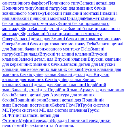
сантехнічного фарфору
Поличного типу
Запасні деталі для
Поличного типу
Змивні патрубки для змивних бачків
зовнішнього монтажу
Високий підвісний монтаж
Низький і
напівнизький підвісний монтаж
Приладдя
Манжети
Змивні
бачки прихованого монтажу
Змивні бачки прихованого
монтажу Sigma
Запасні деталі для Змивні бачки прихованого
монтажу Sigma
Змивні бачки прихованого монтажу
Omega
Запасні деталі для Змивні бачки прихованого монтажу
Omega
Змивні бачки прихованого монтажу Delta
Запасні деталі
для Змивні бачки прихованого монтажу Delta
Змивні
патрубки
Приладдя
Впускні та зливні клапани
Впускні
клапани
Запасні деталі для Впускні клапани
Впускні клапани
для керамічних змивних бачків
Запасні деталі для Впускні
клапани для керамічних змивних бачків
Впускні клапани для
змивних бачків універсальні
Запасні деталі для Впускні
клапани для змивних бачків універсальні
Зливні
клапани
Запасні деталі для Зливні клапани
Подвійний
змив
Запасні деталі для Подвійний змив
Арматура для змивних
бачкiв
Запасні деталі для Арматура для змивних
бачкiв
Подвійний змив
Запасні деталі для Подвійний
змив
Системи постачання
Geberit FlowFit
Труби системи
ML
Труби системи ML для систем опалення
Трубы
SL
Фітинги
Запасні деталі для
Фітинги
Муфти
Переходи
Відводи
Трійники
Перехідники
нероз’ємні
Перехідники та з'єднання,