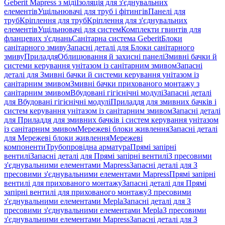
Geberit Mapress з міді
Ізоляція для з'єднувальних
елементів
Ущільнювачі для труб і фітингів
Панелі для
труб
Кріплення для труб
Кріплення для з'єднувальних
елементів
Ущільнювачі для систем
Комплекти гвинтів для
фланцевих з'єднань
Санітарна система Geberit
Блоки
санітарного змиву
Запасні деталі для Блоки санітарного
змиву
Приладдя
Облицювання й захисні панелі
Змивні бачки й
системи керування унітазом із санітарним змивом
Запасні
деталі для Змивні бачки й системи керування унітазом із
санітарним змивом
Змивні бачки прихованого монтажу з
санітарним змивом
Вбудовані гігієнічні модулі
Запасні деталі
для Вбудовані гігієнічні модулі
Приладдя для змивних бачків і
систем керування унітазом із санітарним змивом
Запасні деталі
для Приладдя для змивних бачків і систем керування унітазом
із санітарним змивом
Мережеві блоки живлення
Запасні деталі
для Мережеві блоки живлення
Мережеві
компоненти
Трубопровідна арматура
Прямі запірні
вентилі
Запасні деталі для Прямі запірні вентилі
З пресовими
з'єднувальними елементами Mapress
Запасні деталі для З
пресовими з'єднувальними елементами Mapress
Прямі запірні
вентилі для прихованого монтажу
Запасні деталі для Прямі
запірні вентилі для прихованого монтажу
З пресовими
з'єднувальними елементами Mepla
Запасні деталі для З
пресовими з'єднувальними елементами Mepla
З пресовими
з'єднувальними елементами Mapress
Запасні деталі для З