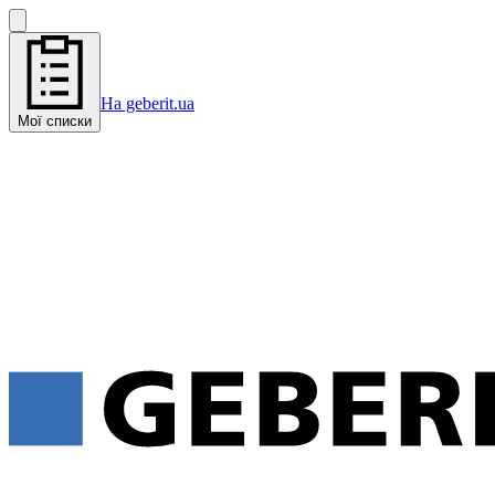
На geberit.ua
Мої списки