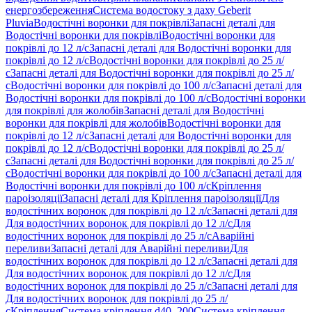
енергозбереження
Система водостоку з даху Geberit
Pluvia
Водостічні воронки для покрівлі
Запасні деталі для
Водостічні воронки для покрівлі
Водостічні воронки для
покрівлі до 12 л/с
Запасні деталі для Водостічні воронки для
покрівлі до 12 л/с
Водостічні воронки для покрівлі до 25 л/
с
Запасні деталі для Водостічні воронки для покрівлі до 25 л/
с
Водостічні воронки для покрівлі до 100 л/с
Запасні деталі для
Водостічні воронки для покрівлі до 100 л/с
Водостічні воронки
для покрівлі для жолобів
Запасні деталі для Водостічні
воронки для покрівлі для жолобів
Водостічні воронки для
покрівлі до 12 л/с
Запасні деталі для Водостічні воронки для
покрівлі до 12 л/с
Водостічні воронки для покрівлі до 25 л/
с
Запасні деталі для Водостічні воронки для покрівлі до 25 л/
с
Водостічні воронки для покрівлі до 100 л/с
Запасні деталі для
Водостічні воронки для покрівлі до 100 л/с
Кріплення
пароізоляції
Запасні деталі для Кріплення пароізоляції
Для
водостічних воронок для покрівлі до 12 л/с
Запасні деталі для
Для водостічних воронок для покрівлі до 12 л/с
Для
водостічних воронок для покрівлі до 25 л/с
Аварійні
переливи
Запасні деталі для Аварійні переливи
Для
водостічних воронок для покрівлі до 12 л/с
Запасні деталі для
Для водостічних воронок для покрівлі до 12 л/с
Для
водостічних воронок для покрівлі до 25 л/с
Запасні деталі для
Для водостічних воронок для покрівлі до 25 л/
с
Кріплення
Система кріплення d40–200
Система кріплення