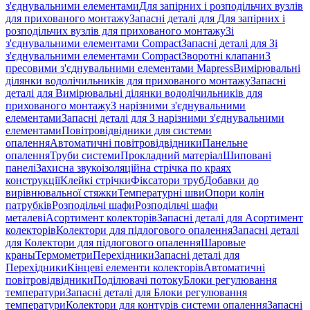
з'єднувальними елементами
Для запірних і розподільчих вузлів
для прихованого монтажу
Запасні деталі для Для запірних і
розподільчих вузлів для прихованого монтажу
Зі
з'єднувальними елементами Compact
Запасні деталі для Зі
з'єднувальними елементами Compact
Зворотні клапани
З
пресовими з'єднувальними елементами Mapress
Вимірювальні
ділянки водолічильників для прихованого монтажу
Запасні
деталі для Вимірювальні ділянки водолічильників для
прихованого монтажу
З нарізними з'єднувальними
елементами
Запасні деталі для З нарізними з'єднувальними
елементами
Повітровідвідники для системи
опалення
Автоматичні повітровідвідники
Панельне
опалення
Труби системи
Прокладний матеріал
Шиповані
панелі
Захисна звукоізоляційна стрічка по краях
конструкції
Клейкі стрічки
Фіксатори труб
Добавки до
вирівнювальної стяжки
Температурні шви
Опори колін
патрубків
Розподільчі шафи
Розподільчі шафи
металеві
Асортимент колекторів
Запасні деталі для Асортимент
колекторів
Колектори для підлогового опалення
Запасні деталі
для Колектори для підлогового опалення
Шаровые
краны
Термометри
Перехідники
Запасні деталі для
Перехідники
Кінцеві елементи колекторів
Автоматичні
повітровідвідники
Поділювачі потоку
Блоки регулювання
температури
Запасні деталі для Блоки регулювання
температури
Колектори для контурів системи опалення
Запасні