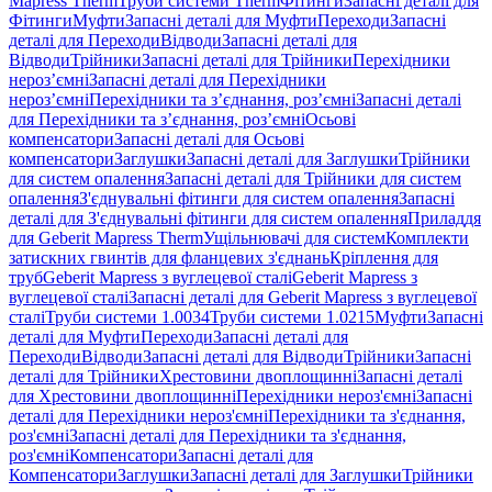
Mapress Therm
Труби системи Therm
Фітинги
Запасні деталі для
Фітинги
Муфти
Запасні деталі для Муфти
Переходи
Запасні
деталі для Переходи
Відводи
Запасні деталі для
Відводи
Трійники
Запасні деталі для Трійники
Перехідники
нероз’ємні
Запасні деталі для Перехідники
нероз’ємні
Перехідники та з’єднання, роз’ємні
Запасні деталі
для Перехідники та з’єднання, роз’ємні
Осьові
компенсатори
Запасні деталі для Осьові
компенсатори
Заглушки
Запасні деталі для Заглушки
Трійники
для систем опалення
Запасні деталі для Трійники для систем
опалення
З'єднувальні фітинги для систем опалення
Запасні
деталі для З'єднувальні фітинги для систем опалення
Приладдя
для Geberit Mapress Therm
Ущільнювачі для систем
Комплекти
затискних гвинтів для фланцевих з'єднань
Кріплення для
труб
Geberit Mapress з вуглецевої сталі
Geberit Mapress з
вуглецевої сталі
Запасні деталі для Geberit Mapress з вуглецевої
сталі
Труби системи 1.0034
Труби системи 1.0215
Муфти
Запасні
деталі для Муфти
Переходи
Запасні деталі для
Переходи
Відводи
Запасні деталі для Відводи
Трійники
Запасні
деталі для Трійники
Хрестовини двоплощинні
Запасні деталі
для Хрестовини двоплощинні
Перехідники нероз'ємні
Запасні
деталі для Перехідники нероз'ємні
Перехідники та з'єднання,
роз'ємні
Запасні деталі для Перехідники та з'єднання,
роз'ємні
Компенсатори
Запасні деталі для
Компенсатори
Заглушки
Запасні деталі для Заглушки
Трійники