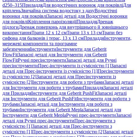
d250–315
Приладдя
Для водостічних воронок для покрівлі
Для
кріплень
Звичайна система водостоку з даху
Водостічні
воронки для покрівлі
Запасні деталі для Водостічні воронки
для покрівлі
Кріплення пароізоляції
Приладдя
Дренаж
підлоги
Дренаж поверхонь для внутрішнього й зовнішнього
використання
Трапи 12 x 12 см
Трапи 13 x 13 см
Трапи без
сифона для балконів і терас, 13 x 13 см
Приладдя
Інструменти,
мережеві компоненти та програмне
забезпечення
Інструменти
Інструменти для Geberit
FlowFit
Запасні деталі для Інструменти для Geberit
FlowFit
Ручні пресінструменти
Запасні деталі для Ручні
пресінструменти
Прес-інструменти із сумісністю [1]
Запасні
деталі для Прес-інструменти із сумісністю [1]
Пресінструменти
із сумісністю [2]
Запасні деталі для Пресінструменти із
сумісністю [2]
Інструменти для роботи з трубами
Запасні деталі
для Інструменти для роботи з трубами
Приладдя
Запасні деталі
для Приладдя
Інструменти для Geberit PushFit
Запасні деталі
для Інструменти для Geberit PushFit
Інструменти для роботи з
трубами
Запасні деталі для Інструменти для роботи з
трубами
Інструменти для Geberit Mepla
Запасні деталі для
Інструменти для Geberit Mepla
Ручні прес-інструменти
Запасні
деталі для Ручні прес-інструменти
Прес-інструменти з
сумісністю [1]
Запасні деталі для Прес-інструменти з
сумісністю [1]
Прес-інструменти з сумісністю [2]
Запасні деталі