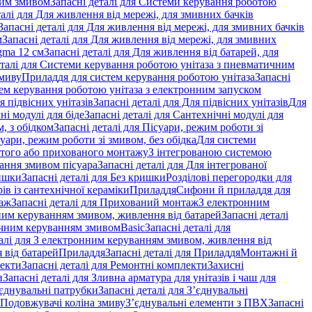
ним змивом
Запасні деталі для Системи керування роботою
талі для Для живлення від мережі, для змивних бачків
Запасні деталі для Для живлення від мережі, для змивних бачків
м
Запасні деталі для Для живлення від мережі, для змивних
gma 12 см
Запасні деталі для Для живлення від батарей, для
еталі для Системи керування роботою унітаза з пневматичним
змиву
Приладдя для систем керування роботою унітаза
Запасні
ем керування роботою унітаза з електронним запуском
я підвісних унітазів
Запасні деталі для Для підвісних унітазів
Для
ні модулі для біде
Запасні деталі для Сантехнічні модулі для
, з обідком
Запасні деталі для Пісуари, режим роботи зі
суари, режим роботи зі змивом, без обідка
Для системи
ритого або прихованого монтажу
З інтегрованою системою
вання змивом пісуара
Запасні деталі для Для інтегрованої
ишки
Запасні деталі для Без кришки
Розділові перегородки для
ів із сантехнічної кераміки
Приладдя
Сифони й приладдя для
аж
Запасні деталі для Прихований монтаж
З електронним
ним керуванням змивом, живлення від батарей
Запасні деталі
тичним керуванням змивом
Basic
Запасні деталі для
талі для З електронним керуванням змивом, живлення від
 від батарей
Приладдя
Запасні деталі для Приладдя
Монтажні й
екти
Запасні деталі для Ремонтні комплекти
Захисні
и
Запасні деталі для Зливна арматура для унітазів і чаш для
єднувальні патрубки
Запасні деталі для З’єднувальні
я Подовжувачі коліна змиву
З’єднувальні елементи з ПВХ
Запасні