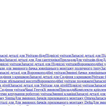
пасні деталі для Унітази-біде
Підвісні унітази
Запасні деталі для Пі
іки
Запасні деталі для Для сантехніки
Приладдя
Для унітазів-біде
Д
двісні унітази
Запасні деталі для Підвісні унітази
Воронкоподібні у
тази для змивного бачка зовнішнього монтажу поличного типу
За
апасні деталі для Воронкоподібні унітази
Змивні бачки зовнішньог
идіння з кришкою
Запасні деталі для Сидіння з кришкою
Унітази 
ітази збільшеної висоти
Воронкоподібні унітази подовжені
Запасні
я дітей
Запасні деталі для Унітази для дітей
Підвісні унітази
Запасні
Сидіння унітаза
Чаші Генуя
Зі змивом
Приладдя
Комплекти кріпле
стеми керування роботою унітаза
Змивні клавіші
Запасні деталі для
ажу Sigma
Для змивних бачків прихованого монтажу Omega
Запасн
деталі для Для змивних бачків прихованого монтажу Delta
Для зми