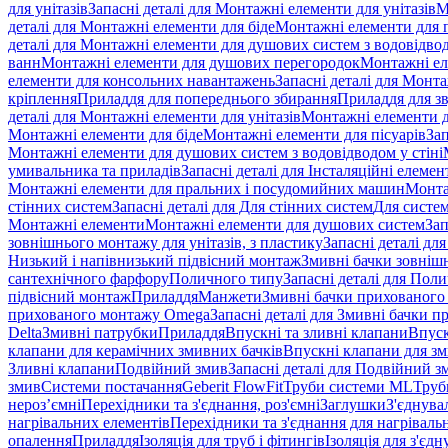
для унітазів
Запасні деталі для Монтажні елементи для унітазів
М
деталі для Монтажні елементи для біде
Монтажні елементи для п
деталі для Монтажні елементи для душових систем з водовідвод
ванн
Монтажні елементи для душових перегородок
Монтажні ел
елементи для консольних навантажень
Запасні деталі для Монт
кріплення
Приладдя для попереднього збирання
Приладдя для зв
деталі для Монтажні елементи для унітазів
Монтажні елементи д
Монтажні елементи для біде
Монтажні елементи для пісуарів
Зап
Монтажні елементи для душових систем з водовідводом у стіні
умивальника та приладів
Запасні деталі для Інсталяційні елеме
Монтажні елементи для пральних і посудомийних машин
Монта
стінних систем
Запасні деталі для Для стінних систем
Для систе
Монтажні елементи
Монтажні елементи для душових систем
Зап
зовнішнього монтажу для унітазів, з пластику
Запасні деталі дл
Низький і напівнизький підвісний монтаж
Змивні бачки зовнішн
сантехнічного фарфору
Поличного типу
Запасні деталі для Пол
підвісний монтаж
Приладдя
Манжети
Змивні бачки прихованого
прихованого монтажу Omega
Запасні деталі для Змивні бачки
Delta
Змивні патрубки
Приладдя
Впускні та зливні клапани
Впуск
клапани для керамічних змивних бачків
Впускні клапани для зм
Зливні клапани
Подвійний змив
Запасні деталі для Подвійний з
змив
Системи постачання
Geberit FlowFit
Труби системи ML
Труб
нероз’ємні
Перехідники та з'єднання, роз'ємні
Заглушки
З'єднува
нагрівальних елементів
Перехідники та з'єднання для нагрівальн
опалення
Приладдя
Ізоляція для труб і фітингів
Ізоляція для з'єд