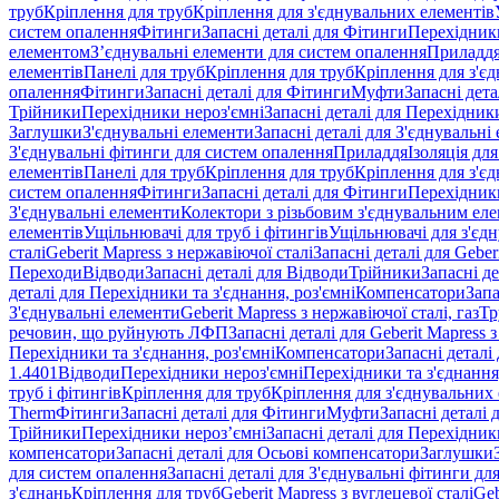
труб
Кріплення для труб
Кріплення для з'єднувальних елементів
систем опалення
Фітинги
Запасні деталі для Фітинги
Перехідники
елементом
З’єднувальні елементи для систем опалення
Приладд
елементів
Панелі для труб
Кріплення для труб
Кріплення для з'є
опалення
Фітинги
Запасні деталі для Фітинги
Муфти
Запасні дет
Трійники
Перехідники нероз'ємні
Запасні деталі для Перехідник
Заглушки
З'єднувальні елементи
Запасні деталі для З'єднувальні
З'єднувальні фітинги для систем опалення
Приладдя
Ізоляція для
елементів
Панелі для труб
Кріплення для труб
Кріплення для з'є
систем опалення
Фітинги
Запасні деталі для Фітинги
Перехідники
З'єднувальні елементи
Колектори з різьбовим з'єднувальним ел
елементів
Ущільнювачі для труб і фітингів
Ущільнювачі для з'єд
сталі
Geberit Mapress з нержавіючої сталі
Запасні деталі для Geber
Переходи
Відводи
Запасні деталі для Відводи
Трійники
Запасні д
деталі для Перехідники та з'єднання, роз'ємні
Компенсатори
Запа
З'єднувальні елементи
Geberit Mapress з нержавіючої сталі, газ
Тр
речовин, що руйнують ЛФП
Запасні деталі для Geberit Mapress
Перехідники та з'єднання, роз'ємні
Компенсатори
Запасні детал
1.4401
Відводи
Перехідники нероз'ємні
Перехідники та з'єднання,
труб і фітингів
Кріплення для труб
Кріплення для з'єднувальних
Therm
Фітинги
Запасні деталі для Фітинги
Муфти
Запасні деталі
Трійники
Перехідники нероз’ємні
Запасні деталі для Перехідник
компенсатори
Запасні деталі для Осьові компенсатори
Заглушки
для систем опалення
Запасні деталі для З'єднувальні фітинги дл
з'єднань
Кріплення для труб
Geberit Mapress з вуглецевої сталі
Geb