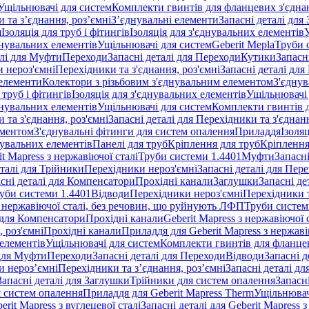
Ущільнювачі для систем
Комплекти гвинтів для фланцевих з'єдна
 та з’єднання, роз’ємні
З’єднувальні елементи
Запасні деталі для
я
Ізоляція для труб і фітингів
Ізоляція для з'єднувальних елементів
днувальних елементів
Ущільнювачі для систем
Geberit Mepla
Труби 
алі для Муфти
Переходи
Запасні деталі для Переходи
Кутики
Запасн
и нероз'ємні
Перехідники та з'єднання, роз'ємні
Запасні деталі для
 елементи
Колектори з різьбовим з'єднувальним елементом
З'єднув
 труб і фітингів
Ізоляція для з'єднувальних елементів
Ущільнювачі 
днувальних елементів
Ущільнювачі для систем
Комплекти гвинтів 
 та з'єднання, роз'ємні
Запасні деталі для Перехідники та з'єднанн
ементом
З'єднувальні фітинги для систем опалення
Приладдя
Ізоляц
нувальних елементів
Панелі для труб
Кріплення для труб
Кріплення
it Mapress з нержавіючої сталі
Труби системи 1.4401
Муфти
Запасн
еталі для Трійники
Перехідники нероз'ємні
Запасні деталі для Пер
сні деталі для Компенсатори
Прохідні канали
Заглушки
Запасні де
уби системи 1.4401
Відводи
Перехідники нероз'ємні
Перехідники т
 з нержавіючої сталі, без речовин, що руйнують ЛФП
Труби систем
і для Компенсатори
Прохідні канали
Geberit Mapress з нержавіючої
 роз'ємні
Прохідні канали
Приладдя для Geberit Mapress з нержаві
 елементів
Ущільнювачі для систем
Комплекти гвинтів для фланце
 для Муфти
Переходи
Запасні деталі для Переходи
Відводи
Запасні д
и нероз’ємні
Перехідники та з’єднання, роз’ємні
Запасні деталі дл
Запасні деталі для Заглушки
Трійники для систем опалення
Запасн
я систем опалення
Приладдя для Geberit Mapress Therm
Ущільнювач
erit Mapress з вуглецевої сталі
Запасні деталі для Geberit Mapress з