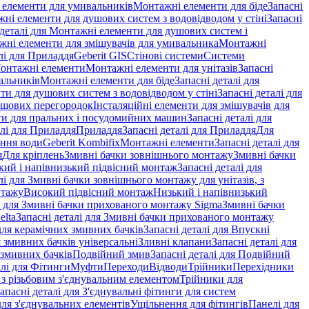
і елементи для умивальників
Монтажні елементи для біде
Запасні
ні елементи для душових систем з водовідводом у стіні
Запасні
 деталі для Монтажні елементи для душових систем і
ажні елементи для змішувачів для умивальника
Монтажні
лі для Приладдя
Geberit GIS
Стінові системи
Системи
Монтажні елементи
Монтажні елементи для унітазів
Запасні
альників
Монтажні елементи для біде
Запасні деталі для
и для душових систем з водовідводом у стіні
Запасні деталі для
ушових перегородок
Інсталяційні елементи для змішувачів для
и для пральних і посудомийних машин
Запасні деталі для
алі для Приладдя
Приладдя
Запасні деталі для Приладдя
Для
ення води
Geberit Kombifix
Монтажні елементи
Запасні деталі для
я
Для кріплень
Змивні бачки зовнішнього монтажу
Змивні бачки
кий і напівнизький підвісний монтаж
Запасні деталі для
лі для Змивні бачки зовнішнього монтажу для унітазів, з
нтажу
Високий підвісний монтаж
Низький і напівнизький
і для Змивні бачки прихованого монтажу Sigma
Змивні бачки
elta
Запасні деталі для Змивні бачки прихованого монтажу
ля керамічних змивних бачків
Запасні деталі для Впускні
я змивних бачків універсальні
Зливні клапани
Запасні деталі для
 змивних бачкiв
Подвійний змив
Запасні деталі для Подвійний
алі для Фітинги
Муфти
Переходи
Відводи
Трійники
Перехідники
з різьбовим з'єднувальним елементом
Трійники для
апасні деталі для З'єднувальні фітинги для систем
ля з'єднувальних елементів
Ущільнення для фітингів
Панелі для