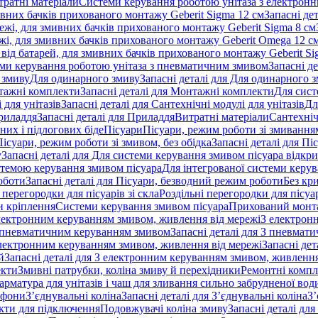
тратні матеріали
Системи керування роботою унітаза з електрон
ивних бачків прихованого монтажу Geberit Sigma 12 см
Запасні де
ежі, для змивних бачків прихованого монтажу Geberit Sigma 8 см
жі, для змивних бачків прихованого монтажу Geberit Omega 12 с
від батарей, для змивних бачків прихованого монтажу Geberit Si
ми керування роботою унітаза з пневматичним змивом
Запасні д
 змиву
Для одинарного змиву
Запасні деталі для Для одинарного 
ажні комплекти
Запасні деталі для Монтажні комплекти
Для сист
 для унітазів
Запасні деталі для Сантехнічні модулі для унітазів
Дл
риладдя
Запасні деталі для Приладдя
Витратні матеріали
Сантехніч
сних і підлогових біде
Пісуари
Пісуари, режим роботи зі змиванням
Пісуари, режим роботи зі змивом, без обідка
Запасні деталі для Пі
у
Запасні деталі для Для системи керування змивом пісуара відк
истемою керування змивом пісуара
Для інтегрованої системи керу
оботи
Запасні деталі для Пісуари, безводний режим роботи
Без кр
 перегородки для пісуарів зі скла
Роздільні перегородки для пісуар
 кріплення
Системи керування змивом пісуара
Прихований монт
 електронним керуванням змивом, живлення від мережі
З електрон
 пневматичним керуванням змивом
Запасні деталі для З пневма
лектронним керуванням змивом, живлення від мережі
Запасні де
й
Запасні деталі для З електронним керуванням змивом, живлення
екти
Змивні патрубки, коліна змиву й перехідники
Ремонтні компл
арматура для унітазів і чаш для зливання сильно забрудненої вод
ифони
З’єднувальні коліна
Запасні деталі для З’єднувальні коліна
З’
екти для підключення
Подовжувачі коліна змиву
Запасні деталі дл