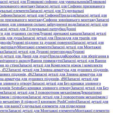
пасні деталі для Пляшкові сифони для умивальників
Пляшкові
рихованого монтажу
Запасні деталі для Сифони прихованого
увальні елементи
Запасні деталі для З’єднувальні
Сифони
Запасні деталі для Сифони
Приладдя
Запасні деталі для
и прихованого монтажу
Сифони зовнішнього монтажу
Запасні
ковин для зливання сильно забрудненої води
Запасні деталі для
асні деталі для З’єднувальні патрубки
Донні
оги для душових систем
Душові дренажні канали
Запасні деталі
пів для душа
Запасні деталі для Приладдя для трапів для
ідводів
Душові піддони та душові поверхні
Запасні деталі для
 матеріалу
Монтажні елементи
Запасні деталі для Монтажні
ки
Запасні деталі для Душові перегородки
Душові
ні деталі для Двері для душу
Приладдя
Коробки для зберігання в
санітарного акрилу
Ванни прямокутні
Запасні деталі для Ванни
ня до стіни
Запасні деталі для Комплекти ніжок і комплекти
, d52
Запасні деталі для Зливна арматура для душових піддонів,
шових піддонів, d62
Запасні деталі для Зливна арматура для
на арматура для душових піддонів, d90
Запасні деталі для
и зливного отвору
Запасні деталі для Без кришки зливного
донів Sestra
Без кришки зливного отвору
Запасні деталі для Без
ом
Запасні деталі для З поворотним механізмом
Декоративні
змом і підводом
Запасні деталі для З поворотним механізмом і
о механізму й підводу
З кнопкою PushControl
Запасні деталі для
ри для ванн
З’єднувальні елементи для підведення
менти
Запасні деталі для Монтажні елементи
Монтажні елементи