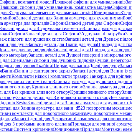
 Сифони, компактні моделі
Пляшкові сифони для умивальників
За
я Пляшкові сифони для умивальників, компактна модель
Сифони п
і для З’єднувальні елементи для вмивальників
Облицювання
З’єдн
их мийок
Запасні деталі для Зливна арматура для кухонних мийок
на арматура для приладів
Сифони
Запасні деталі для Сифони
Сифон
Запасні деталі для З’єднувальні елементи
Зливна арматура для ра
 води
Сифони
Запасні деталі для Сифони
З’єднувальні патрубки
Зап
наж підлоги для душових систем
Запасні деталі для Дренаж підл
рапи для душа
Запасні деталі для Трапи для душа
Приладдя для тра
риладдя для водовідводів
Запасні деталі для Приладдя для водов
ного матеріалу
Запасні деталі для Душові поверхні з мінерального
лі для Спеціальні сифони для душових піддонів
Душові перегород
ородки для душової кабіни
Ширми для ванни
Двері для душу
Запас
я
Ванни
Ванни із санітарного акрилу
Запасні деталі для Ванни із 
ементи
Комплекти ніжок і комплекти траверс і анкерів для кріплен
для душових систем і ванн
Зливна арматура для душових піддонів
зливного отвору
Кришки зливного отвору
Зливна арматура для ду
лі для Без кришки зливного отвору
Кришки зливного отвору
Злив
о отвору
Запасні деталі для З кришкою зливного отвору
Без кришк
ддонів Sestra
Запасні деталі для Зливна арматура для душових під
деталі для Зливна арматура для ванн, d52
З поворотним механізм
ативні комплекти для поворотного механізму
З поворотним механі
підводу
Запасні деталі для Декоративні комплекти для поворотног
алі для З пробками донного клапана
Приладдя для зливної армату
системи
Системи кріплення
Облицювання
Приладдя
Монтажні еле