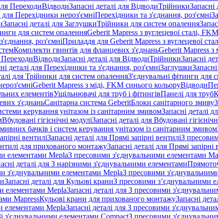
 для Переходи
Відводи
Запасні деталі для Відводи
Трійники
Запасні 
і для Перехідники нероз'ємні
Перехідники та з'єднання, роз'ємні
За
и
Запасні деталі для Заглушки
Трійники для систем опалення
Запас
ітинги для систем опалення
Geberit Mapress з вуглецевої сталі, FK
з'єднання, роз'ємні
Приладдя для Geberit Mapress з вуглецевої стал
стем
Комплекти гвинтів для фланцевих з'єднань
Geberit Mapress з 
я Переходи
Відводи
Запасні деталі для Відводи
Трійники
Запасні де
ні деталі для Перехідники та з'єднання, роз'ємні
Заглушки
Запасні
талі для Трійники для систем опалення
З'єднувальні фітинги для 
ероз'ємні
Geberit Mapress з міді, FKM синього кольору
Відводи
Пе
альних елементів
Ущільнювачі для труб і фітингів
Панелі для труб
К
евих з'єднань
Санітарна система Geberit
Блоки санітарного змиву
З
истеми керування унітазом із санітарним змивом
Запасні деталі д
м
Вбудовані гігієнічні модулі
Запасні деталі для Вбудовані гігієнічн
змивних бачків і систем керування унітазом із санітарним змивом
апірні вентилі
Запасні деталі для Прямі запірні вентилі
З пресовим
ентилі для прихованого монтажу
Запасні деталі для Прямі запірн
ими елементами Mepla
З пресовими з'єднувальними елементами Ma
асні деталі для З нарізними з'єднувальними елементами
Прямоточ
ими з'єднувальними елементами Mepla
З пресовими з'єднувальним
ни
Запасні деталі для Кульові крани
З пресовими з’єднувальними е
и елементами Mepla
Запасні деталі для З пресовими з'єднувальн
тами Mapress
Кульові крани для прихованого монтажу
Запасні дет
и елементами Mepla
Запасні деталі для З пресовими з'єднувальн
 Зі з'єднувальними елементами Compact
З пресовими з'єднувальни