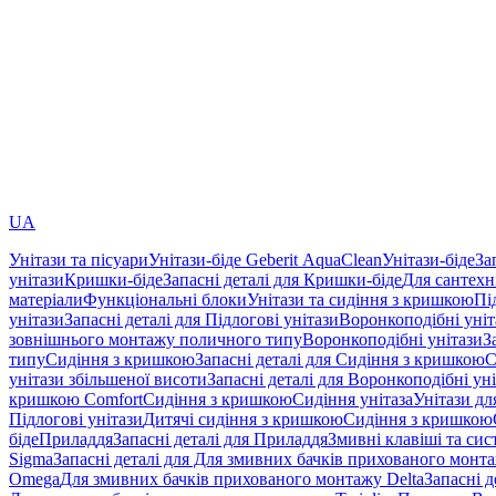
UA
Унітази та пісуари
Унітази-біде Geberit AquaClean
Унітази-біде
За
унітази
Кришки-біде
Запасні деталі для Кришки-біде
Для сантехн
матеріали
Функціональні блоки
Унітази та сидіння з кришкою
Пі
унітази
Запасні деталі для Підлогові унітази
Воронкоподібні уні
зовнішнього монтажу поличного типу
Воронкоподібні унітази
З
типу
Сидіння з кришкою
Запасні деталі для Сидіння з кришкою
С
унітази збільшеної висоти
Запасні деталі для Воронкоподібні ун
кришкою Comfort
Сидіння з кришкою
Сидіння унітаза
Унітази дл
Підлогові унітази
Дитячі сидіння з кришкою
Сидіння з кришкою
біде
Приладдя
Запасні деталі для Приладдя
Змивні клавіші та си
Sigma
Запасні деталі для Для змивних бачків прихованого монт
Omega
Для змивних бачків прихованого монтажу Delta
Запасні 