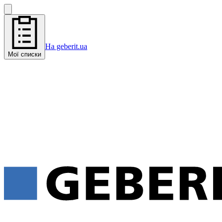
На geberit.ua
Мої списки