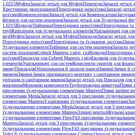
1.0215
Муфти
Запасні деталі для Муфти
Переходи
Запасні деталі
Хрестовини двоплощинні
Перехідники нероз'ємні
Запасні детал
роз'ємні
Компенсатори
Запасні деталі для Компенсатори
Заглушк
фітинги для систем опалення
Запасні деталі для З'єднувальні ф
1.0215
Відводи
Трійники
Перехідники нероз'ємні
Перехідники та 
труб
Кріплення для з'єднувальних елементів
Ущільнювачі для си
міді
Муфти
Запасні деталі для Муфти
Переходи
Запасні деталі дл
Перехідники нероз'ємні
Перехідники та з'єднання, роз'ємні
Запас
З'єднувальні елементи
Трійники для систем опалення
Запасні де
систем опалення
Geberit Mapress з міді, газ
Відводи
Перехідники н
роз'ємні
Приладдя для Geberit Mapress з міді
Ізоляція для з'єднув
елементів
Ущільнювачі для систем
Комплекти гвинтів для фланц
змиву
Приладдя
Облицювання й захисні панелі
Змивні бачки й с
змивом
Змивні бачки прихованого монтажу з санітарним змиво
унітазом із санітарним змивом
Запасні деталі для Приладдя для 
живлення
Мережеві компоненти
Трубопровідна арматура
Прямі з
пресовими з'єднувальними елементами Mapress
Прямі запірні в
елементами Mepla
Запасні деталі для З пресовими з'єднувальн
елементами Mapress
З нарізними з'єднувальними елементами
Зап
з'єднувальними елементами Mepla
Запасні деталі для З пресов
з'єднувальними елементами Mapress
Зливні вентилі
Кульові кра
з’єднувальними елементами FlowFit
З пресовими з'єднувальним
Mapress
Запасні деталі для З пресовими з'єднувальними елемен
з'єднувальними елементами FlowFit
З пресовими з'єднувальним
Volex
Зі з'єднувальними елементами Compact
Запасні деталі для