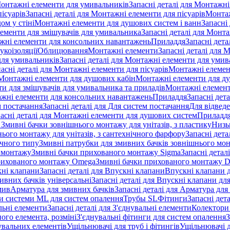
онтажні елементи для умивальників
Запасні деталі для Монтажн
ісуарів
Запасні деталі для Монтажні елементи для пісуарів
Монтаж
ом у стіні
Монтажні елементи для душових систем і ванн
Запасні
ементи для змішувачів для умивальника
Запасні деталі для Монт
ажні елементи для консольних навантажень
Приладдя
Запасні дета
укоізоляції
Облицювання
Монтажні елементи
Запасні деталі для 
ля умивальників
Запасні деталі для Монтажні елементи для умив
асні деталі для Монтажні елементи для пісуарів
Монтажні елемент
Монтажні елементи для душових кабін
Монтажні елементи для д
нти для змішувачів для умивальника та приладів
Монтажні елемент
жні елементи для консольних навантажень
Приладдя
Запасні дет
м постачання
Запасні деталі для Для систем постачання
Для відвед
асні деталі для Монтажні елементи для душових систем
Приладд
я Змивні бачки зовнішнього монтажу для унітазів, з пластику
Низь
ього монтажу для унітазів, з сантехнічного фарфору
Запасні дета
ичного типу
Змивні патрубки для змивних бачків зовнішнього мо
 монтажу
Змивні бачки прихованого монтажу Sigma
Запасні детал
 прихованого монтажу Omega
Змивні бачки прихованого монтажу D
ні клапани
Запасні деталі для Впускні клапани
Впускні клапани д
ивних бачків універсальні
Запасні деталі для Впускні клапани дл
мив
Арматура для змивних бачкiв
Запасні деталі для Арматура для
и системи ML для систем опалення
Трубы SL
Фітинги
Запасні дет
льні елементи
Запасні деталі для З'єднувальні елементи
Колектори 
ого елемента, розміні
З'єднувальні фітинги для систем опалення
З
нувальних елементів
Ущільнювачі для труб і фітингів
Ущільнювачі д