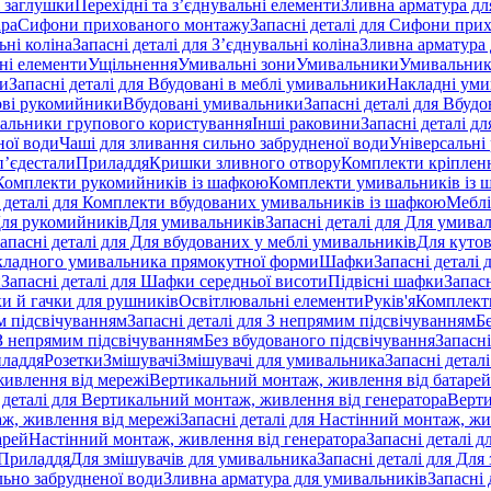
 заглушки
Перехідні та з’єднувальні елементи
Зливна арматура для
ара
Сифони прихованого монтажу
Запасні деталі для Сифони при
ьні коліна
Запасні деталі для З’єднувальні коліна
Зливна арматура 
ні елементи
Ущільнення
Умивальні зони
Умивальники
Умивальни
ки
Запасні деталі для Вбудовані в меблі умивальники
Накладні ум
ові рукомийники
Вбудовані умивальники
Запасні деталі для Вбуд
альники групового користування
Інші раковини
Запасні деталі д
ної води
Чаші для зливання сильно забрудненої води
Універсальні
п’єдестали
Приладдя
Кришки зливного отвору
Комплекти кріплен
я Комплекти рукомийників із шафкою
Комплекти умивальників із 
 деталі для Комплекти вбудованих умивальників із шафкою
Меблі
 Для рукомийників
Для умивальників
Запасні деталі для Для умива
апасні деталі для Для вбудованих у меблі умивальників
Для куто
кладного умивальника прямокутної форми
Шафки
Запасні деталі
и
Запасні деталі для Шафки середньої висоти
Підвісні шафки
Запасн
и й гачки для рушників
Освітлювальні елементи
Руків'я
Комплект
м підсвічуванням
Запасні деталі для З непрямим підсвічуванням
Б
 З непрямим підсвічуванням
Без вбудованого підсвічування
Запасні
иладдя
Розетки
Змішувачі
Змішувачі для умивальника
Запасні детал
живлення від мережі
Вертикальний монтаж, живлення від батарей
 деталі для Вертикальний монтаж, живлення від генератора
Верти
ж, живлення від мережі
Запасні деталі для Настінний монтаж, жи
арей
Настінний монтаж, живлення від генератора
Запасні деталі 
 Приладдя
Для змішувачів для умивальника
Запасні деталі для Для
льно забрудненої води
Зливна арматура для умивальників
Запасні 