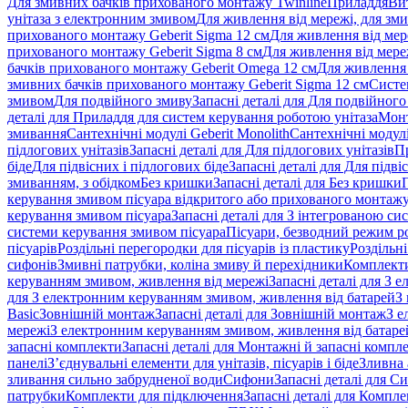
Для змивних бачків прихованого монтажу Twinline
Приладдя
Ви
унітаза з електронним змивом
Для живлення від мережі, для зм
прихованого монтажу Geberit Sigma 12 см
Для живлення від мер
прихованого монтажу Geberit Sigma 8 см
Для живлення від мере
бачків прихованого монтажу Geberit Omega 12 см
Для живлення 
змивних бачків прихованого монтажу Geberit Sigma 12 см
Систе
змивом
Для подвійного змиву
Запасні деталі для Для подвійного
деталі для Приладдя для систем керування роботою унітаза
Монт
змивання
Сантехнічні модулі Geberit Monolith
Сантехнічні модулі
підлогових унітазів
Запасні деталі для Для підлогових унітазів
П
біде
Для підвісних і підлогових біде
Запасні деталі для Для підві
змиванням, з обідком
Без кришки
Запасні деталі для Без кришки
керування змивом пісуара відкритого або прихованого монтаж
керування змивом пісуара
Запасні деталі для З інтегрованою с
системи керування змивом пісуара
Пісуари, безводний режим р
пісуарів
Роздільні перегородки для пісуарів із пластику
Роздільні
сифонів
Змивні патрубки, коліна змиву й перехідники
Комплекти
керуванням змивом, живлення від мережі
Запасні деталі для З
для З електронним керуванням змивом, живлення від батарей
З
Basic
Зовнішній монтаж
Запасні деталі для Зовнішній монтаж
З е
мережі
З електронним керуванням змивом, живлення від батаре
запасні комплекти
Запасні деталі для Монтажні й запасні компл
панелі
З’єднувальні елементи для унітазів, пісуарів і біде
Зливна 
зливання сильно забрудненої води
Сифони
Запасні деталі для С
патрубки
Комплекти для підключення
Запасні деталі для Компл