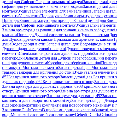
деталі для Сифони
Сифони, компактні моделі
Запасні деталі для
сифони для умивальників, компактна модель
Запасні деталі дл
монтажу
З’єднувальні елементи для вмивальників
Запасні детал
елементи
Ущільнення
Подовжувачі
Зливна арматура для кухонн
Приладдя
Зливна арматура для приладів
Запасні деталі для Злив
деталі для Сифони зовнішнього монтажу
З’єднувальні елементи
Зливна арматура для раковин для зливання сильно забрудненої
клапани
Приладдя
Душові системи та ванни
Душові системи
Дре
для Душові дренажні канали
Приладдя для дренажних каналів
Т
душа
Водовідводи в стіні
Запасні деталі для Водовідводи в стіні
П
Душові піддони та душові поверхні
Душові поверхні з мінераль
елементи
Спеціальні сифони для душових піддонів
Запасні дета
перегородки
Запасні деталі для Душові перегородки
Бічні перег
ніші для душових систем
Коробки для зберігання в ніші
Приладд
прямокутні
Монтажні елементи
Запасні деталі для Монтажні ел
траверс і анкерів для кріплення до стіни
З’єднувальні елементи 
d52
Без кришки зливного отвору
Запасні деталі для Без кришки 
душових піддонів, d62
Без кришки зливного отвору
Запасні дета
Зливна арматура для душових піддонів, d90
З кришкою зливног
отвору
Кришки зливного отвору
Зливна арматура для душових пі
кришки зливного отвору
Зливна арматура для ванн, d52
Запасні 
комплекти для поворотного механізму
Запасні деталі для Декор
підводом
Декоративні комплекти для поворотного механізму й 
З кнопкою PushControl
З пробками донного клапана
Запасні дет
води
Монтажні системи й системи змиву
Geberit Duofix
Стінові 