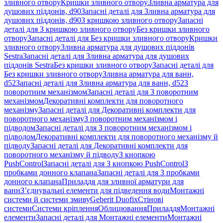
зливного отвору
Кришки зливного отвору
Зливна арматура для
душових піддонів, d90
Запасні деталі для Зливна арматура для
душових піддонів, d90
З кришкою зливного отвору
Запасні
деталі для З кришкою зливного отвору
Без кришки зливного
отвору
Запасні деталі для Без кришки зливного отвору
Кришки
зливного отвору
Зливна арматура для душових піддонів
Sestra
Запасні деталі для Зливна арматура для душових
піддонів Sestra
Без кришки зливного отвору
Запасні деталі для
Без кришки зливного отвору
Зливна арматура для ванн,
d52
Запасні деталі для Зливна арматура для ванн, d52
З
поворотним механізмом
Запасні деталі для З поворотним
механізмом
Декоративні комплекти для поворотного
механізму
Запасні деталі для Декоративні комплекти для
поворотного механізму
З поворотним механізмом і
підводом
Запасні деталі для З поворотним механізмом і
підводом
Декоративні комплекти для поворотного механізму й
підводу
Запасні деталі для Декоративні комплекти для
поворотного механізму й підводу
З кнопкою
PushControl
Запасні деталі для З кнопкою PushControl
З
пробками донного клапана
Запасні деталі для З пробками
донного клапана
Приладдя для зливної арматури для
ванн
З’єднувальні елементи для підведення води
Монтажні
системи й системи змиву
Geberit Duofix
Стінові
системи
Системи кріплення
Облицювання
Приладдя
Монтажні
елементи
Запасні деталі для Монтажні елементи
Монтажні