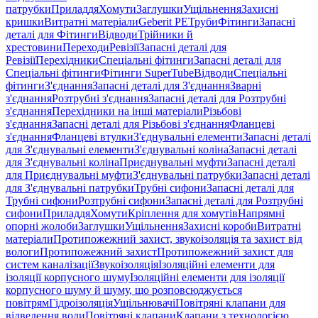
патрубки
Приладдя
Хомути
Заглушки
Ущільнення
Захисні
кришки
Витратні матеріали
Geberit PE
Труби
Фітинги
Запасні
деталі для Фітинги
Відводи
Трійники й
хрестовини
Переходи
Ревізії
Запасні деталі для
Ревізії
Перехідники
Спеціальні фітинги
Запасні деталі для
Спеціальні фітинги
Фітинги SuperTube
Відводи
Спеціальні
фітинги
З'єднання
Запасні деталі для З'єднання
Зварні
з'єднання
Розтрубні з'єднання
Запасні деталі для Розтрубні
з'єднання
Перехідники на інші матеріали
Різьбові
з'єднання
Запасні деталі для Різьбові з'єднання
Фланцеві
з'єднання
Фланцеві втулки
З'єднувальні елементи
Запасні деталі
для З'єднувальні елементи
З'єднувальні коліна
Запасні деталі
для З'єднувальні коліна
Приєднувальні муфти
Запасні деталі
для Приєднувальні муфти
З'єднувальні патрубки
Запасні деталі
для З'єднувальні патрубки
Трубні сифони
Запасні деталі для
Трубні сифони
Розтрубні сифони
Запасні деталі для Розтрубні
сифони
Приладдя
Хомути
Кріплення для хомутів
Напрямні
опорні жолоби
Заглушки
Ущільнення
Захисні короби
Витратні
матеріали
Протипожежний захист, звукоізоляція та захист від
вологи
Протипожежний захист
Протипожежний захист для
систем каналізації
Звукоізоляція
Ізоляційні елементи для
ізоляції корпусного шуму
Ізоляційні елементи для ізоляції
корпусного шуму й шуму, що розповсюджується
повітрям
Гідроізоляція
Ущільнювачі
Повітряні клапани для
відведення води
Повітряні клапани
Клапани з технологією