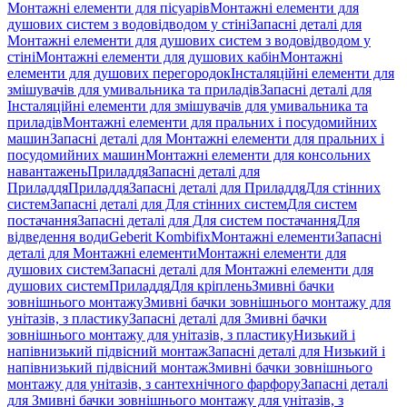
Монтажні елементи для пісуарів
Монтажні елементи для
душових систем з водовідводом у стіні
Запасні деталі для
Монтажні елементи для душових систем з водовідводом у
стіні
Монтажні елементи для душових кабін
Монтажні
елементи для душових перегородок
Інсталяційні елементи для
змішувачів для умивальника та приладів
Запасні деталі для
Інсталяційні елементи для змішувачів для умивальника та
приладів
Монтажні елементи для пральних і посудомийних
машин
Запасні деталі для Монтажні елементи для пральних і
посудомийних машин
Монтажні елементи для консольних
навантажень
Приладдя
Запасні деталі для
Приладдя
Приладдя
Запасні деталі для Приладдя
Для стінних
систем
Запасні деталі для Для стінних систем
Для систем
постачання
Запасні деталі для Для систем постачання
Для
відведення води
Geberit Kombifix
Монтажні елементи
Запасні
деталі для Монтажні елементи
Монтажні елементи для
душових систем
Запасні деталі для Монтажні елементи для
душових систем
Приладдя
Для кріплень
Змивні бачки
зовнішнього монтажу
Змивні бачки зовнішнього монтажу для
унітазів, з пластику
Запасні деталі для Змивні бачки
зовнішнього монтажу для унітазів, з пластику
Низький і
напівнизький підвісний монтаж
Запасні деталі для Низький і
напівнизький підвісний монтаж
Змивні бачки зовнішнього
монтажу для унітазів, з сантехнічного фарфору
Запасні деталі
для Змивні бачки зовнішнього монтажу для унітазів, з