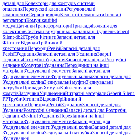
деталі для Колектори для контурів системи
опалення
Перепускні клапани
Регулювальні
компоненти
Сервоприводи
Кімнатні термостати
Головні
регулятори
Комунікаційні
модулі
Датчики
Трансформатори
Приладдя
Ізоляція для
колекторів
Системи внутрішньої каналізації будівель
Geberit
Silent-db20
Труби
Фітинги
Запасні деталі для
Фітинги
Відводи
Трійники й
хрестовини
Переходи
Ревізії
Запасні деталі для
Ревізії
З'єднання
Запасні деталі для З'єднання
Зварні
з'єднання
Розтрубні з'єднання
Запасні деталі для Розтрубні
з'єднання
Хомутові з'єднання
Перехідники на інші
матеріали
З'єднувальні елементи
Запасні деталі для
З'єднувальні елементи
З'єднувальні коліна
Запасні деталі для
З'єднувальні коліна
З'єднувальні муфти
З'єднувальні
патрубки
Приладдя
Хомути
Кріплення для
хомутів
Заглушки
Ущільнення
Витратні матеріали
Geberit Silent-
PP
Труби
Фітинги
Відводи
Трійники й
хрестовини
Переходи
Ревізії
З'єднання
Запасні деталі для
З'єднання
Розтрубні з'єднання
Запасні деталі для Розтрубні
з'єднання
Зачіпні з'єднання
Перехідники на інші
матеріали
З'єднувальні елементи
Запасні деталі для
З'єднувальні елементи
З'єднувальні коліна
Запасні деталі для
З'єднувальні коліна
З'єднувальні патрубки
Запасні деталі для
З'єднувальні