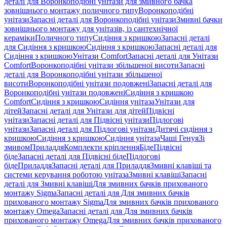
деталі для Воронкоподібні унітази для змивного бачка
зовнішнього монтажу поличного типу
Воронкоподібні
унітази
Запасні деталі для Воронкоподібні унітази
Змивні бачки
зовнішнього монтажу для унітазів, із сантехнічної
кераміки
Поличного типу
Сидіння з кришкою
Запасні деталі
для Сидіння з кришкою
Сидіння з кришкою
Запасні деталі для
Сидіння з кришкою
Унітази Comfort
Запасні деталі для Унітази
Comfort
Воронкоподібні унітази збільшеної висоти
Запасні
деталі для Воронкоподібні унітази збільшеної
висоти
Воронкоподібні унітази подовжені
Запасні деталі для
Воронкоподібні унітази подовжені
Сидіння з кришкою
Comfort
Сидіння з кришкою
Сидіння унітаза
Унітази для
дітей
Запасні деталі для Унітази для дітей
Підвісні
унітази
Запасні деталі для Підвісні унітази
Підлогові
унітази
Запасні деталі для Підлогові унітази
Дитячі сидіння з
кришкою
Сидіння з кришкою
Сидіння унітаза
Чаші Генуя
Зі
змивом
Приладдя
Комплекти кріплення
Біде
Підвісні
біде
Запасні деталі для Підвісні біде
Підлогові
біде
Приладдя
Запасні деталі для Приладдя
Змивні клавіші та
системи керування роботою унітаза
Змивні клавіші
Запасні
деталі для Змивні клавіші
Для змивних бачків прихованого
монтажу Sigma
Запасні деталі для Для змивних бачків
прихованого монтажу Sigma
Для змивних бачків прихованого
монтажу Omega
Запасні деталі для Для змивних бачків
прихованого монтажу Omega
Для змивних бачків прихованого