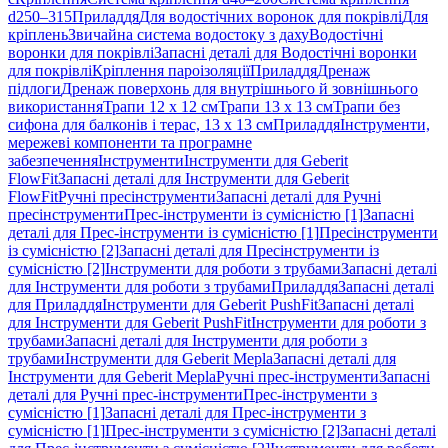
d250–315
Приладдя
Для водостічних воронок для покрівлі
Для
кріплень
Звичайна система водостоку з даху
Водостічні
воронки для покрівлі
Запасні деталі для Водостічні воронки
для покрівлі
Кріплення пароізоляції
Приладдя
Дренаж
підлоги
Дренаж поверхонь для внутрішнього й зовнішнього
використання
Трапи 12 x 12 см
Трапи 13 x 13 см
Трапи без
сифона для балконів і терас, 13 x 13 см
Приладдя
Інструменти,
мережеві компоненти та програмне
забезпечення
Інструменти
Інструменти для Geberit
FlowFit
Запасні деталі для Інструменти для Geberit
FlowFit
Ручні пресінструменти
Запасні деталі для Ручні
пресінструменти
Прес-інструменти із сумісністю [1]
Запасні
деталі для Прес-інструменти із сумісністю [1]
Пресінструменти
із сумісністю [2]
Запасні деталі для Пресінструменти із
сумісністю [2]
Інструменти для роботи з трубами
Запасні деталі
для Інструменти для роботи з трубами
Приладдя
Запасні деталі
для Приладдя
Інструменти для Geberit PushFit
Запасні деталі
для Інструменти для Geberit PushFit
Інструменти для роботи з
трубами
Запасні деталі для Інструменти для роботи з
трубами
Інструменти для Geberit Mepla
Запасні деталі для
Інструменти для Geberit Mepla
Ручні прес-інструменти
Запасні
деталі для Ручні прес-інструменти
Прес-інструменти з
сумісністю [1]
Запасні деталі для Прес-інструменти з
сумісністю [1]
Прес-інструменти з сумісністю [2]
Запасні деталі