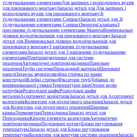
з'єднувальними елементами
Для запірних і розподільчих вузлів
для прихованого монтажу
Запасні деталі для Для запірних і
розподільчих вузлів для прихованого монтажу
Зі
з'єднувальними елементами Compact
Запасні деталі для Зі
з'єднувальними елементами Compact
Зворотні клапани
З
пресовими з'єднувальними елементами Mapress
Вимірювальні
ділянки водолічильників для прихованого монтажу
Запасні
деталі для Вимірювальні ділянки водолічильників для
прихованого монтажу
З нарізними з'єднувальними
елементами
Запасні деталі для З нарізними з'єднувальними
елементами
Повітровідвідники для системи
опалення
Автоматичні повітровідвідники
Панельне
опалення
Труби системи
Прокладний матеріал
Шиповані
панелі
Захисна звукоізоляційна стрічка по краях
конструкції
Клейкі стрічки
Фіксатори труб
Добавки до
вирівнювальної стяжки
Температурні шви
Опори колін
патрубків
Розподільчі шафи
Розподільчі шафи
металеві
Асортимент колекторів
Запасні деталі для Асортимент
колекторів
Колектори для підлогового опалення
Запасні деталі
для Колектори для підлогового опалення
Шаровые
краны
Термометри
Перехідники
Запасні деталі для
Перехідники
Кінцеві елементи колекторів
Автоматичні
повітровідвідники
Поділювачі потоку
Блоки регулювання
температури
Запасні деталі для Блоки регулювання
температури
Колектори для контурів системи опалення
Запасні