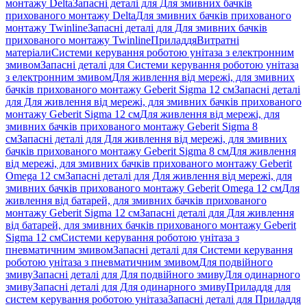
монтажу Delta
Запасні деталі для Для змивних бачків
прихованого монтажу Delta
Для змивних бачків прихованого
монтажу Twinline
Запасні деталі для Для змивних бачків
прихованого монтажу Twinline
Приладдя
Витратні
матеріали
Системи керування роботою унітаза з електронним
змивом
Запасні деталі для Системи керування роботою унітаза
з електронним змивом
Для живлення від мережі, для змивних
бачків прихованого монтажу Geberit Sigma 12 см
Запасні деталі
для Для живлення від мережі, для змивних бачків прихованого
монтажу Geberit Sigma 12 см
Для живлення від мережі, для
змивних бачків прихованого монтажу Geberit Sigma 8
см
Запасні деталі для Для живлення від мережі, для змивних
бачків прихованого монтажу Geberit Sigma 8 см
Для живлення
від мережі, для змивних бачків прихованого монтажу Geberit
Omega 12 см
Запасні деталі для Для живлення від мережі, для
змивних бачків прихованого монтажу Geberit Omega 12 см
Для
живлення від батарей, для змивних бачків прихованого
монтажу Geberit Sigma 12 см
Запасні деталі для Для живлення
від батарей, для змивних бачків прихованого монтажу Geberit
Sigma 12 см
Системи керування роботою унітаза з
пневматичним змивом
Запасні деталі для Системи керування
роботою унітаза з пневматичним змивом
Для подвійного
змиву
Запасні деталі для Для подвійного змиву
Для одинарного
змиву
Запасні деталі для Для одинарного змиву
Приладдя для
систем керування роботою унітаза
Запасні деталі для Приладдя