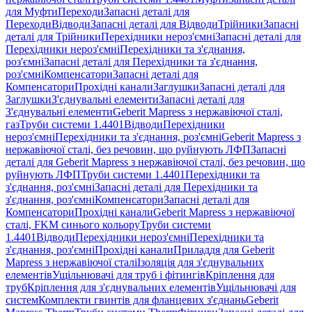
для Муфти
Переходи
Запасні деталі для
Переходи
Відводи
Запасні деталі для Відводи
Трійники
Запасні
деталі для Трійники
Перехідники нероз'ємні
Запасні деталі для
Перехідники нероз'ємні
Перехідники та з'єднання,
роз'ємні
Запасні деталі для Перехідники та з'єднання,
роз'ємні
Компенсатори
Запасні деталі для
Компенсатори
Прохідні канали
Заглушки
Запасні деталі для
Заглушки
З'єднувальні елементи
Запасні деталі для
З'єднувальні елементи
Geberit Mapress з нержавіючої сталі,
газ
Труби системи 1.4401
Відводи
Перехідники
нероз'ємні
Перехідники та з'єднання, роз'ємні
Geberit Mapress з
нержавіючої сталі, без речовин, що руйнують ЛФП
Запасні
деталі для Geberit Mapress з нержавіючої сталі, без речовин, що
руйнують ЛФП
Труби системи 1.4401
Перехідники та
з'єднання, роз'ємні
Запасні деталі для Перехідники та
з'єднання, роз'ємні
Компенсатори
Запасні деталі для
Компенсатори
Прохідні канали
Geberit Mapress з нержавіючої
сталі, FKM синього кольору
Труби системи
1.4401
Відводи
Перехідники нероз'ємні
Перехідники та
з'єднання, роз'ємні
Прохідні канали
Приладдя для Geberit
Mapress з нержавіючої сталі
Ізоляція для з'єднувальних
елементів
Ущільнювачі для труб і фітингів
Кріплення для
труб
Кріплення для з'єднувальних елементів
Ущільнювачі для
систем
Комплекти гвинтів для фланцевих з'єднань
Geberit