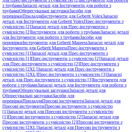
для Прес-інструменти з сумісністю [2]
Інструменти для роботи
з трубами
Запасні деталі для Інструменти для роботи з
трубами
Обпресувальні заглушки
Засоби для
перевірки
Приладдя
Інструменти для Geberit Volex
Запасні
деталі для Інструменти для Geberit Volex
Прес-інструменти з
сумісністю [2]
Запасні деталі для Прес-інструменти з
сумісністю [2]
Інструменти для роботи з трубами
Запасні деталі
для Інструменти для роботи з трубами
Засоби для
перевірки
Інструменти для Geberit Mapress
Запасні деталі для
Інструменти для Geberit Mapress
Прес-інструменти з
сумісністю [1]
Запасні деталі для Прес-інструменти з
сумісністю [1]
Прес-інструменти з сумісністю [2]
Запасні деталі
для Прес-інструменти з сумісністю [2]
Прес-інструменти з
сумісністю [2XL]
Запасні деталі для Прес-інструменти з
сумісністю [2XL]
Прес-інструменти з сумісністю [3]
Запасні
деталі для Прес-інструменти з сумісністю [3]
Інструменти для
роботи з трубами
Запасні деталі для Інструменти для роботи з
трубами
Обпресувальні заглушки
Запасні деталі для
Обпресувальні заглушки
Засоби для
перевірки
Приладдя
Пресові інструменти
Запасні деталі для
Пресові інструменти
Пресові інструменти з сумісністю
[1]
Запасні деталі для Пресові інструменти з сумісністю
[1]
Пресові інструменти з сумісністю [2]
Запасні деталі для
Пресові інструменти з сумісністю [2]
Пресові інструменти з
сумісністю [2XL]
Запасні деталі для Пресові інструменти з