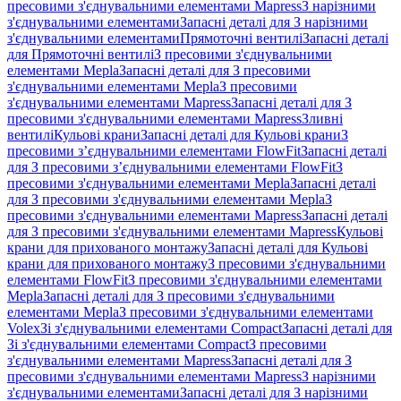
пресовими з'єднувальними елементами Mapress
З нарізними
з'єднувальними елементами
Запасні деталі для З нарізними
з'єднувальними елементами
Прямоточні вентилі
Запасні деталі
для Прямоточні вентилі
З пресовими з'єднувальними
елементами Mepla
Запасні деталі для З пресовими
з'єднувальними елементами Mepla
З пресовими
з'єднувальними елементами Mapress
Запасні деталі для З
пресовими з'єднувальними елементами Mapress
Зливні
вентилі
Кульові крани
Запасні деталі для Кульові крани
З
пресовими з’єднувальними елементами FlowFit
Запасні деталі
для З пресовими з’єднувальними елементами FlowFit
З
пресовими з'єднувальними елементами Mepla
Запасні деталі
для З пресовими з'єднувальними елементами Mepla
З
пресовими з'єднувальними елементами Mapress
Запасні деталі
для З пресовими з'єднувальними елементами Mapress
Кульові
крани для прихованого монтажу
Запасні деталі для Кульові
крани для прихованого монтажу
З пресовими з'єднувальними
елементами FlowFit
З пресовими з'єднувальними елементами
Mepla
Запасні деталі для З пресовими з'єднувальними
елементами Mepla
З пресовими з'єднувальними елементами
Volex
Зі з'єднувальними елементами Compact
Запасні деталі для
Зі з'єднувальними елементами Compact
З пресовими
з'єднувальними елементами Mapress
Запасні деталі для З
пресовими з'єднувальними елементами Mapress
З нарізними
з'єднувальними елементами
Запасні деталі для З нарізними