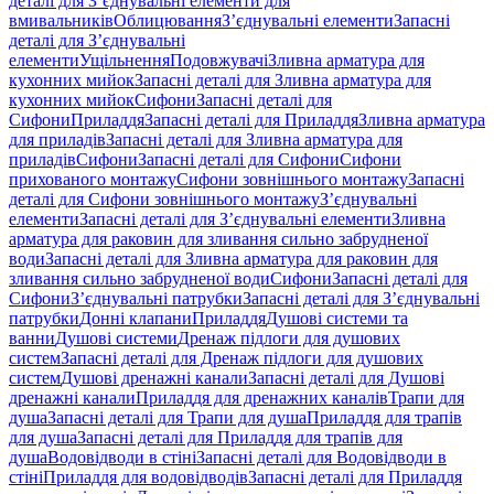
деталі для З’єднувальні елементи для
вмивальників
Облицювання
З’єднувальні елементи
Запасні
деталі для З’єднувальні
елементи
Ущільнення
Подовжувачі
Зливна арматура для
кухонних мийок
Запасні деталі для Зливна арматура для
кухонних мийок
Сифони
Запасні деталі для
Сифони
Приладдя
Запасні деталі для Приладдя
Зливна арматура
для приладів
Запасні деталі для Зливна арматура для
приладів
Сифони
Запасні деталі для Сифони
Сифони
прихованого монтажу
Сифони зовнішнього монтажу
Запасні
деталі для Сифони зовнішнього монтажу
З’єднувальні
елементи
Запасні деталі для З’єднувальні елементи
Зливна
арматура для раковин для зливання сильно забрудненої
води
Запасні деталі для Зливна арматура для раковин для
зливання сильно забрудненої води
Сифони
Запасні деталі для
Сифони
З’єднувальні патрубки
Запасні деталі для З’єднувальні
патрубки
Донні клапани
Приладдя
Душові системи та
ванни
Душові системи
Дренаж підлоги для душових
систем
Запасні деталі для Дренаж підлоги для душових
систем
Душові дренажні канали
Запасні деталі для Душові
дренажні канали
Приладдя для дренажних каналів
Трапи для
душа
Запасні деталі для Трапи для душа
Приладдя для трапів
для душа
Запасні деталі для Приладдя для трапів для
душа
Водовідводи в стіні
Запасні деталі для Водовідводи в
стіні
Приладдя для водовідводів
Запасні деталі для Приладдя