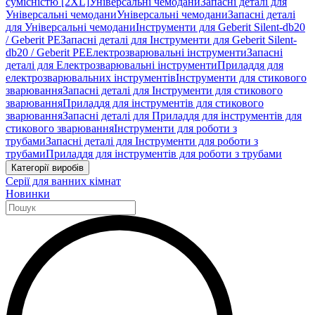
сумісністю [2XL]
Універсальні чемодани
Запасні деталі для
Універсальні чемодани
Універсальні чемодани
Запасні деталі
для Універсальні чемодани
Інструменти для Geberit Silent-db20
/ Geberit PE
Запасні деталі для Інструменти для Geberit Silent-
db20 / Geberit PE
Електрозварювальні інструменти
Запасні
деталі для Електрозварювальні інструменти
Приладдя для
електрозварювальних інструментів
Інструменти для стикового
зварювання
Запасні деталі для Інструменти для стикового
зварювання
Приладдя для інструментів для стикового
зварювання
Запасні деталі для Приладдя для інструментів для
стикового зварювання
Інструменти для роботи з
трубами
Запасні деталі для Інструменти для роботи з
трубами
Приладдя для інструментів для роботи з трубами
Категорії виробів
Серії для ванних кімнат
Новинки