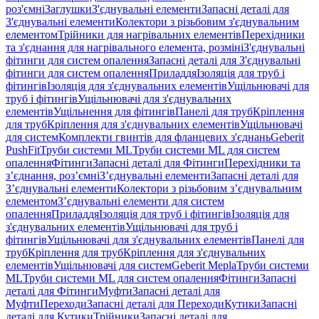
роз'ємні
Заглушки
З'єднувальні елементи
Запасні деталі для
З'єднувальні елементи
Колектори з різьбовим з'єднувальним
елементом
Трійники для нагрівальних елементів
Перехідники
та з'єднання для нагрівального елемента, розміні
З'єднувальні
фітинги для систем опалення
Запасні деталі для З'єднувальні
фітинги для систем опалення
Приладдя
Ізоляція для труб і
фітингів
Ізоляція для з'єднувальних елементів
Ущільнювачі для
труб і фітингів
Ущільнювачі для з'єднувальних
елементів
Ущільнення для фітингів
Панелі для труб
Кріплення
для труб
Кріплення для з'єднувальних елементів
Ущільнювачі
для систем
Комплекти гвинтів для фланцевих з'єднань
Geberit
PushFit
Труби системи ML
Труби системи ML для систем
опалення
Фітинги
Запасні деталі для Фітинги
Перехідники та
з’єднання, роз’ємні
З’єднувальні елементи
Запасні деталі для
З’єднувальні елементи
Колектори з різьбовим з’єднувальним
елементом
З’єднувальні елементи для систем
опалення
Приладдя
Ізоляція для труб і фітингів
Ізоляція для
з'єднувальних елементів
Ущільнювачі для труб і
фітингів
Ущільнювачі для з'єднувальних елементів
Панелі для
труб
Кріплення для труб
Кріплення для з'єднувальних
елементів
Ущільнювачі для систем
Geberit Mepla
Труби системи
ML
Труби системи ML для систем опалення
Фітинги
Запасні
деталі для Фітинги
Муфти
Запасні деталі для
Муфти
Переходи
Запасні деталі для Переходи
Кутики
Запасні
деталі для Кутики
Трійники
Запасні деталі для