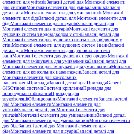
елементи для унітазів
Запасні деталі для Монтажні елементи
для унітазів
Монтажні елементи для умивальників
Запасні
деталі для Монтажні елементи для умивальників
Монтажні
елементи для біде
Запасні деталі для Монтажні елементи для
біде
Монтажні елементи для пісуарів
Запасні деталі для
Монтажні елементи для пісуарів
Монтажні елементи для
душових систем з водовідводом у стіні
Запасні деталі для
Монтажні елементи для душових систем з водовідводом у
стіні
Монтажні елементи для душових систем і ванн
Запасні
деталі для Монтажні елементи для душових систем і
ванн
Монтажні елементи для душових перегородок
Монтажні
елементи для змішувачів для умивальника
Запасні деталі для
Монтажні елементи для змішувачів для умивальника
Монтажні
елементи для консольних навантажень
Запасні деталі для
Монтажні елементи для консольних
навантажень
Приладдя
Запасні деталі для Приладдя
Geberit
GIS
Стінові системи
Системи кріплення
Приладдя для
попереднього збирання
Приладдя для
звукоізоляції
Облицювання
Монтажні елементи
Запасні деталі
для Монтажні елементи
Монтажні елементи для
унітазів
Запасні деталі для Монтажні елементи для
унітазів
Монтажні елементи для умивальників
Запасні деталі
для Монтажні елементи для умивальників
Монтажні елементи
для біде
Запасні деталі для Монтажні елементи для
біде
Монтажні елементи для пісуарів
Запасні деталі для