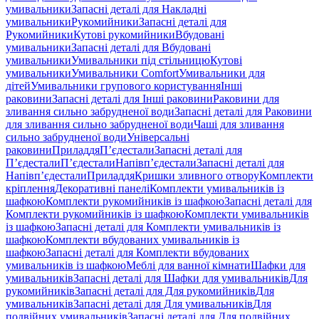
умивальники
Запасні деталі для Накладні
умивальники
Рукомийники
Запасні деталі для
Рукомийники
Кутові рукомийники
Вбудовані
умивальники
Запасні деталі для Вбудовані
умивальники
Умивальники під стільницю
Кутові
умивальники
Умивальники Comfort
Умивальники для
дітей
Умивальники групового користування
Інші
раковини
Запасні деталі для Інші раковини
Раковини для
зливання сильно забрудненої води
Запасні деталі для Раковини
для зливання сильно забрудненої води
Чаші для зливання
сильно забрудненої води
Універсальні
раковини
Приладдя
П’єдестали
Запасні деталі для
П’єдестали
П’єдестали
Напівп’єдестали
Запасні деталі для
Напівп’єдестали
Приладдя
Кришки зливного отвору
Комплекти
кріплення
Декоративні панелі
Комплекти умивальників із
шафкою
Комплекти рукомийників із шафкою
Запасні деталі для
Комплекти рукомийників із шафкою
Комплекти умивальників
із шафкою
Запасні деталі для Комплекти умивальників із
шафкою
Комплекти вбудованих умивальників із
шафкою
Запасні деталі для Комплекти вбудованих
умивальників із шафкою
Меблі для ванної кімнати
Шафки для
умивальників
Запасні деталі для Шафки для умивальників
Для
рукомийників
Запасні деталі для Для рукомийників
Для
умивальників
Запасні деталі для Для умивальників
Для
подвійних умивальників
Запасні деталі для Для подвійних