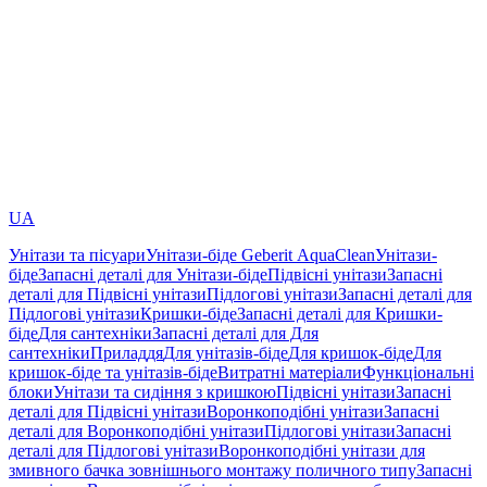
UA
Унітази та пісуари
Унітази-біде Geberit AquaClean
Унітази-
біде
Запасні деталі для Унітази-біде
Підвісні унітази
Запасні
деталі для Підвісні унітази
Підлогові унітази
Запасні деталі для
Підлогові унітази
Кришки-біде
Запасні деталі для Кришки-
біде
Для сантехніки
Запасні деталі для Для
сантехніки
Приладдя
Для унітазів-біде
Для кришок-біде
Для
кришок-біде та унітазів-біде
Витратні матеріали
Функціональні
блоки
Унітази та сидіння з кришкою
Підвісні унітази
Запасні
деталі для Підвісні унітази
Воронкоподібні унітази
Запасні
деталі для Воронкоподібні унітази
Підлогові унітази
Запасні
деталі для Підлогові унітази
Воронкоподібні унітази для
змивного бачка зовнішнього монтажу поличного типу
Запасні