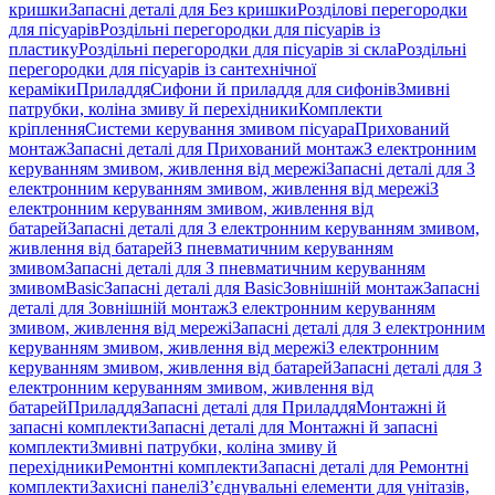
кришки
Запасні деталі для Без кришки
Розділові перегородки
для пісуарів
Роздільні перегородки для пісуарів із
пластику
Роздільні перегородки для пісуарів зі скла
Роздільні
перегородки для пісуарів із сантехнічної
кераміки
Приладдя
Сифони й приладдя для сифонів
Змивні
патрубки, коліна змиву й перехідники
Комплекти
кріплення
Системи керування змивом пісуара
Прихований
монтаж
Запасні деталі для Прихований монтаж
З електронним
керуванням змивом, живлення від мережі
Запасні деталі для З
електронним керуванням змивом, живлення від мережі
З
електронним керуванням змивом, живлення від
батарей
Запасні деталі для З електронним керуванням змивом,
живлення від батарей
З пневматичним керуванням
змивом
Запасні деталі для З пневматичним керуванням
змивом
Basic
Запасні деталі для Basic
Зовнішній монтаж
Запасні
деталі для Зовнішній монтаж
З електронним керуванням
змивом, живлення від мережі
Запасні деталі для З електронним
керуванням змивом, живлення від мережі
З електронним
керуванням змивом, живлення від батарей
Запасні деталі для З
електронним керуванням змивом, живлення від
батарей
Приладдя
Запасні деталі для Приладдя
Монтажні й
запасні комплекти
Запасні деталі для Монтажні й запасні
комплекти
Змивні патрубки, коліна змиву й
перехідники
Ремонтні комплекти
Запасні деталі для Ремонтні
комплекти
Захисні панелі
З’єднувальні елементи для унітазів,