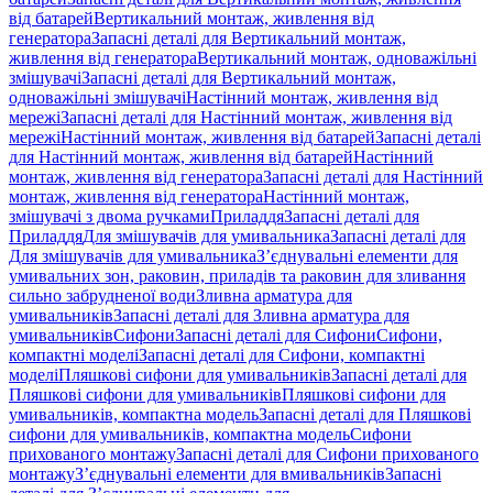
від батарей
Вертикальний монтаж, живлення від
генератора
Запасні деталі для Вертикальний монтаж,
живлення від генератора
Вертикальний монтаж, одноважільні
змішувачі
Запасні деталі для Вертикальний монтаж,
одноважільні змішувачі
Настінний монтаж, живлення від
мережі
Запасні деталі для Настінний монтаж, живлення від
мережі
Настінний монтаж, живлення від батарей
Запасні деталі
для Настінний монтаж, живлення від батарей
Настінний
монтаж, живлення від генератора
Запасні деталі для Настінний
монтаж, живлення від генератора
Настінний монтаж,
змішувачі з двома ручками
Приладдя
Запасні деталі для
Приладдя
Для змішувачів для умивальника
Запасні деталі для
Для змішувачів для умивальника
З’єднувальні елементи для
умивальних зон, раковин, приладів та раковин для зливання
сильно забрудненої води
Зливна арматура для
умивальників
Запасні деталі для Зливна арматура для
умивальників
Сифони
Запасні деталі для Сифони
Сифони,
компактні моделі
Запасні деталі для Сифони, компактні
моделі
Пляшкові сифони для умивальників
Запасні деталі для
Пляшкові сифони для умивальників
Пляшкові сифони для
умивальників, компактна модель
Запасні деталі для Пляшкові
сифони для умивальників, компактна модель
Сифони
прихованого монтажу
Запасні деталі для Сифони прихованого
монтажу
З’єднувальні елементи для вмивальників
Запасні