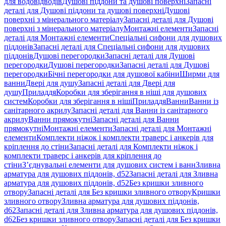
для водовідводів
Душові піддони та душові поверхні
Запасні
деталі для Душові піддони та душові поверхні
Душові
поверхні з мінерального матеріалу
Запасні деталі для Душові
поверхні з мінерального матеріалу
Монтажні елементи
Запасні
деталі для Монтажні елементи
Спеціальні сифони для душових
піддонів
Запасні деталі для Спеціальні сифони для душових
піддонів
Душові перегородки
Запасні деталі для Душові
перегородки
Душові перегородки
Запасні деталі для Душові
перегородки
Бічні перегородки для душової кабіни
Ширми для
ванни
Двері для душу
Запасні деталі для Двері для
душу
Приладдя
Коробки для зберігання в ніші для душових
систем
Коробки для зберігання в ніші
Приладдя
Ванни
Ванни із
санітарного акрилу
Запасні деталі для Ванни із санітарного
акрилу
Ванни прямокутні
Запасні деталі для Ванни
прямокутні
Монтажні елементи
Запасні деталі для Монтажні
елементи
Комплекти ніжок і комплекти траверс і анкерів для
кріплення до стіни
Запасні деталі для Комплекти ніжок і
комплекти траверс і анкерів для кріплення до
стіни
З’єднувальні елементи для душових систем і ванн
Зливна
арматура для душових піддонів, d52
Запасні деталі для Зливна
арматура для душових піддонів, d52
Без кришки зливного
отвору
Запасні деталі для Без кришки зливного отвору
Кришки
зливного отвору
Зливна арматура для душових піддонів,
d62
Запасні деталі для Зливна арматура для душових піддонів,
d62
Без кришки зливного отвору
Запасні деталі для Без кришки