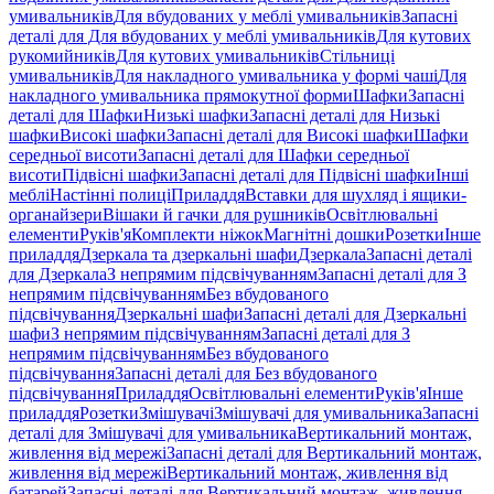
умивальників
Для вбудованих у меблі умивальників
Запасні
деталі для Для вбудованих у меблі умивальників
Для кутових
рукомийників
Для кутових умивальників
Стільниці
умивальників
Для накладного умивальника у формі чаші
Для
накладного умивальника прямокутної форми
Шафки
Запасні
деталі для Шафки
Низькі шафки
Запасні деталі для Низькі
шафки
Високі шафки
Запасні деталі для Високі шафки
Шафки
середньої висоти
Запасні деталі для Шафки середньої
висоти
Підвісні шафки
Запасні деталі для Підвісні шафки
Інші
меблі
Настінні полиці
Приладдя
Вставки для шухляд і ящики-
органайзери
Вішаки й гачки для рушників
Освітлювальні
елементи
Руків'я
Комплекти ніжок
Магнітні дошки
Розетки
Інше
приладдя
Дзеркала та дзеркальні шафи
Дзеркала
Запасні деталі
для Дзеркала
З непрямим підсвічуванням
Запасні деталі для З
непрямим підсвічуванням
Без вбудованого
підсвічування
Дзеркальні шафи
Запасні деталі для Дзеркальні
шафи
З непрямим підсвічуванням
Запасні деталі для З
непрямим підсвічуванням
Без вбудованого
підсвічування
Запасні деталі для Без вбудованого
підсвічування
Приладдя
Освітлювальні елементи
Руків'я
Інше
приладдя
Розетки
Змішувачі
Змішувачі для умивальника
Запасні
деталі для Змішувачі для умивальника
Вертикальний монтаж,
живлення від мережі
Запасні деталі для Вертикальний монтаж,
живлення від мережі
Вертикальний монтаж, живлення від
батарей
Запасні деталі для Вертикальний монтаж, живлення