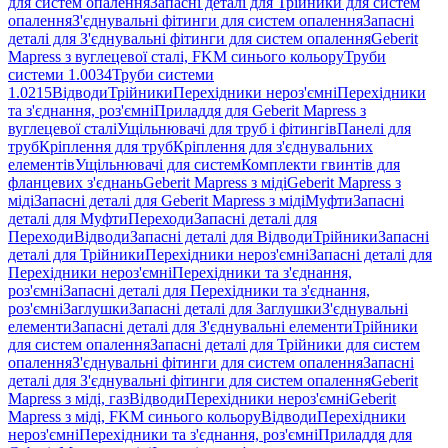
для систем опалення
Запасні деталі для Трійники для систем
опалення
З'єднувальні фітинги для систем опалення
Запасні
деталі для З'єднувальні фітинги для систем опалення
Geberit
Mapress з вуглецевої сталі, FKM синього кольору
Труби
системи 1.0034
Труби системи
1.0215
Відводи
Трійники
Перехідники нероз'ємні
Перехідники
та з'єднання, роз'ємні
Приладдя для Geberit Mapress з
вуглецевої сталі
Ущільнювачі для труб і фітингів
Панелі для
труб
Кріплення для труб
Кріплення для з'єднувальних
елементів
Ущільнювачі для систем
Комплекти гвинтів для
фланцевих з'єднань
Geberit Mapress з міді
Geberit Mapress з
міді
Запасні деталі для Geberit Mapress з міді
Муфти
Запасні
деталі для Муфти
Переходи
Запасні деталі для
Переходи
Відводи
Запасні деталі для Відводи
Трійники
Запасні
деталі для Трійники
Перехідники нероз'ємні
Запасні деталі для
Перехідники нероз'ємні
Перехідники та з'єднання,
роз'ємні
Запасні деталі для Перехідники та з'єднання,
роз'ємні
Заглушки
Запасні деталі для Заглушки
З'єднувальні
елементи
Запасні деталі для З'єднувальні елементи
Трійники
для систем опалення
Запасні деталі для Трійники для систем
опалення
З'єднувальні фітинги для систем опалення
Запасні
деталі для З'єднувальні фітинги для систем опалення
Geberit
Mapress з міді, газ
Відводи
Перехідники нероз'ємні
Geberit
Mapress з міді, FKM синього кольору
Відводи
Перехідники
нероз'ємні
Перехідники та з'єднання, роз'ємні
Приладдя для