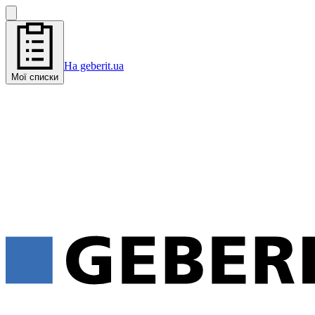
На geberit.ua
Мої списки