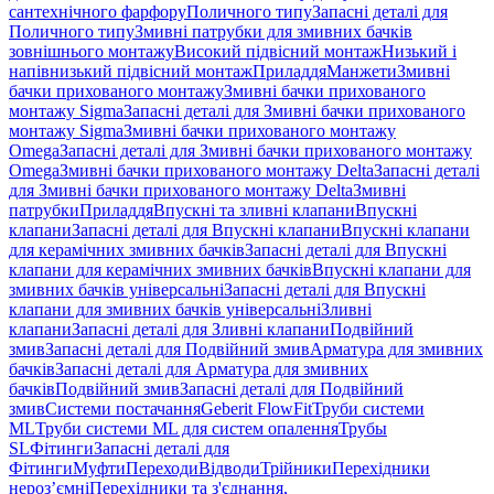
сантехнічного фарфору
Поличного типу
Запасні деталі для
Поличного типу
Змивні патрубки для змивних бачків
зовнішнього монтажу
Високий підвісний монтаж
Низький і
напівнизький підвісний монтаж
Приладдя
Манжети
Змивні
бачки прихованого монтажу
Змивні бачки прихованого
монтажу Sigma
Запасні деталі для Змивні бачки прихованого
монтажу Sigma
Змивні бачки прихованого монтажу
Omega
Запасні деталі для Змивні бачки прихованого монтажу
Omega
Змивні бачки прихованого монтажу Delta
Запасні деталі
для Змивні бачки прихованого монтажу Delta
Змивні
патрубки
Приладдя
Впускні та зливні клапани
Впускні
клапани
Запасні деталі для Впускні клапани
Впускні клапани
для керамічних змивних бачків
Запасні деталі для Впускні
клапани для керамічних змивних бачків
Впускні клапани для
змивних бачків універсальні
Запасні деталі для Впускні
клапани для змивних бачків універсальні
Зливні
клапани
Запасні деталі для Зливні клапани
Подвійний
змив
Запасні деталі для Подвійний змив
Арматура для змивних
бачкiв
Запасні деталі для Арматура для змивних
бачкiв
Подвійний змив
Запасні деталі для Подвійний
змив
Системи постачання
Geberit FlowFit
Труби системи
ML
Труби системи ML для систем опалення
Трубы
SL
Фітинги
Запасні деталі для
Фітинги
Муфти
Переходи
Відводи
Трійники
Перехідники
нероз’ємні
Перехідники та з'єднання,