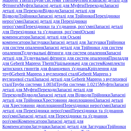
Mapress Therm
Труби системи Therm
Фітинги
Запасні деталі для
Фітинги
Муфти
Запасні деталі для Муфти
Переходи
Запасні
деталі для Переходи
Відводи
Запасні деталі для
Відводи
Трійники
Запасні деталі для Трійники
Перехідники
нероз’ємні
Запасні деталі для Перехідники
нероз’ємні
Перехідники та з’єднання, роз’ємні
Запасні деталі
для Перехідники та з’єднання, роз’ємні
Осьові
компенсатори
Запасні деталі для Осьові
компенсатори
Заглушки
Запасні деталі для Заглушки
Трійники
для систем опалення
Запасні деталі для Трійники для систем
опалення
З'єднувальні фітинги для систем опалення
Запасні
деталі для З'єднувальні фітинги для систем опалення
Приладдя
для Geberit Mapress Therm
Ущільнювачі для систем
Комплекти
затискних гвинтів для фланцевих з'єднань
Кріплення для
труб
Geberit Mapress з вуглецевої сталі
Geberit Mapress з
вуглецевої сталі
Запасні деталі для Geberit Mapress з вуглецевої
сталі
Труби системи 1.0034
Труби системи 1.0215
Муфти
Запасні
деталі для Муфти
Переходи
Запасні деталі для
Переходи
Відводи
Запасні деталі для Відводи
Трійники
Запасні
деталі для Трійники
Хрестовини двоплощинні
Запасні деталі
для Хрестовини двоплощинні
Перехідники нероз'ємні
Запасні
деталі для Перехідники нероз'ємні
Перехідники та з'єднання,
роз'ємні
Запасні деталі для Перехідники та з'єднання,
роз'ємні
Компенсатори
Запасні деталі для
Компенсатори
Заглушки
Запасні деталі для Заглушки
Трійники