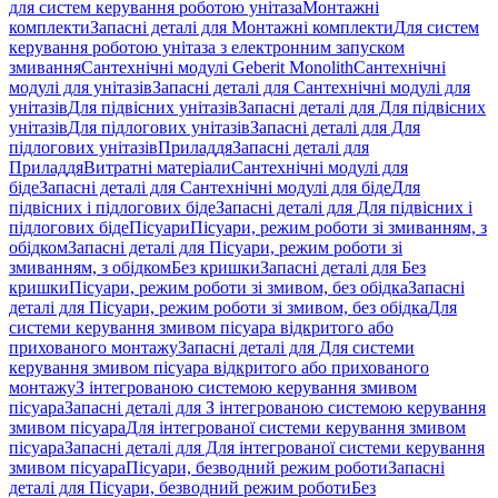
для систем керування роботою унітаза
Монтажні
комплекти
Запасні деталі для Монтажні комплекти
Для систем
керування роботою унітаза з електронним запуском
змивання
Сантехнічні модулі Geberit Monolith
Сантехнічні
модулі для унітазів
Запасні деталі для Сантехнічні модулі для
унітазів
Для підвісних унітазів
Запасні деталі для Для підвісних
унітазів
Для підлогових унітазів
Запасні деталі для Для
підлогових унітазів
Приладдя
Запасні деталі для
Приладдя
Витратні матеріали
Сантехнічні модулі для
біде
Запасні деталі для Сантехнічні модулі для біде
Для
підвісних і підлогових біде
Запасні деталі для Для підвісних і
підлогових біде
Пісуари
Пісуари, режим роботи зі змиванням, з
обідком
Запасні деталі для Пісуари, режим роботи зі
змиванням, з обідком
Без кришки
Запасні деталі для Без
кришки
Пісуари, режим роботи зі змивом, без обідка
Запасні
деталі для Пісуари, режим роботи зі змивом, без обідка
Для
системи керування змивом пісуара відкритого або
прихованого монтажу
Запасні деталі для Для системи
керування змивом пісуара відкритого або прихованого
монтажу
З інтегрованою системою керування змивом
пісуара
Запасні деталі для З інтегрованою системою керування
змивом пісуара
Для інтегрованої системи керування змивом
пісуара
Запасні деталі для Для інтегрованої системи керування
змивом пісуара
Пісуари, безводний режим роботи
Запасні
деталі для Пісуари, безводний режим роботи
Без