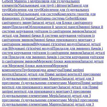
Geberit Mapress з міді
Ізоляція для з'єднувальних
елементів
Ущільнювачі для труб і фітингів
Панелі для
труб
Кріплення для труб
Кріплення для з'єднувальних
елементів
Ущільнювачі для систем
Комплекти гвинтів для
фланцевих з'єднань
Санітарна система Geberit
Блоки
санітарного змиву
Запасні деталі для Блоки санітарного
змиву
Приладдя
Облицювання й захисні панелі
Змивні бачки й
системи керування унітазом із санітарним змивом
Запасні
деталі для Змивні бачки й системи керування унітазом із
санітарним змивом
Змивні бачки прихованого монтажу з
санітарним змивом
Вбудовані гігієнічні модулі
Запасні деталі
для Вбудовані гігієнічні модулі
Приладдя для змивних бачків і
систем керування унітазом із санітарним змивом
Запасні деталі
для Приладдя для змивних бачків і систем керування унітазом
із санітарним змивом
Мережеві блоки живлення
Запасні деталі
для Мережеві блоки живлення
Мережеві
компоненти
Трубопровідна арматура
Прямі запірні
вентилі
Запасні деталі для Прямі запірні вентилі
З пресовими
з'єднувальними елементами Mapress
Запасні деталі для З
пресовими з'єднувальними елементами Mapress
Прямі запірні
вентилі для прихованого монтажу
Запасні деталі для Прямі
запірні вентилі для прихованого монтажу
З пресовими
з'єднувальними елементами Mepla
Запасні деталі для З
пресовими з'єднувальними елементами Mepla
З пресовими
з'єднувальними елементами Mapress
Запасні деталі для З