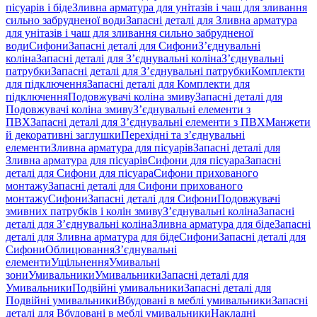
пісуарів і біде
Зливна арматура для унітазів і чаш для зливання
сильно забрудненої води
Запасні деталі для Зливна арматура
для унітазів і чаш для зливання сильно забрудненої
води
Сифони
Запасні деталі для Сифони
З’єднувальні
коліна
Запасні деталі для З’єднувальні коліна
З’єднувальні
патрубки
Запасні деталі для З’єднувальні патрубки
Комплекти
для підключення
Запасні деталі для Комплекти для
підключення
Подовжувачі коліна змиву
Запасні деталі для
Подовжувачі коліна змиву
З’єднувальні елементи з
ПВХ
Запасні деталі для З’єднувальні елементи з ПВХ
Манжети
й декоративні заглушки
Перехідні та з’єднувальні
елементи
Зливна арматура для пісуарів
Запасні деталі для
Зливна арматура для пісуарів
Сифони для пісуара
Запасні
деталі для Сифони для пісуара
Сифони прихованого
монтажу
Запасні деталі для Сифони прихованого
монтажу
Сифони
Запасні деталі для Сифони
Подовжувачі
змивних патрубків і колін змиву
З’єднувальні коліна
Запасні
деталі для З’єднувальні коліна
Зливна арматура для біде
Запасні
деталі для Зливна арматура для біде
Сифони
Запасні деталі для
Сифони
Облицювання
З’єднувальні
елементи
Ущільнення
Умивальні
зони
Умивальники
Умивальники
Запасні деталі для
Умивальники
Подвійні умивальники
Запасні деталі для
Подвійні умивальники
Вбудовані в меблі умивальники
Запасні
деталі для Вбудовані в меблі умивальники
Накладні