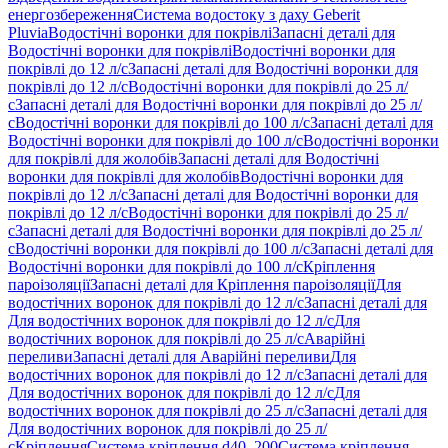
енергозбереження
Система водостоку з даху Geberit
Pluvia
Водостічні воронки для покрівлі
Запасні деталі для
Водостічні воронки для покрівлі
Водостічні воронки для
покрівлі до 12 л/с
Запасні деталі для Водостічні воронки для
покрівлі до 12 л/с
Водостічні воронки для покрівлі до 25 л/
с
Запасні деталі для Водостічні воронки для покрівлі до 25 л/
с
Водостічні воронки для покрівлі до 100 л/с
Запасні деталі для
Водостічні воронки для покрівлі до 100 л/с
Водостічні воронки
для покрівлі для жолобів
Запасні деталі для Водостічні
воронки для покрівлі для жолобів
Водостічні воронки для
покрівлі до 12 л/с
Запасні деталі для Водостічні воронки для
покрівлі до 12 л/с
Водостічні воронки для покрівлі до 25 л/
с
Запасні деталі для Водостічні воронки для покрівлі до 25 л/
с
Водостічні воронки для покрівлі до 100 л/с
Запасні деталі для
Водостічні воронки для покрівлі до 100 л/с
Кріплення
пароізоляції
Запасні деталі для Кріплення пароізоляції
Для
водостічних воронок для покрівлі до 12 л/с
Запасні деталі для
Для водостічних воронок для покрівлі до 12 л/с
Для
водостічних воронок для покрівлі до 25 л/с
Аварійні
переливи
Запасні деталі для Аварійні переливи
Для
водостічних воронок для покрівлі до 12 л/с
Запасні деталі для
Для водостічних воронок для покрівлі до 12 л/с
Для
водостічних воронок для покрівлі до 25 л/с
Запасні деталі для
Для водостічних воронок для покрівлі до 25 л/
с
Кріплення
Система кріплення d40–200
Система кріплення