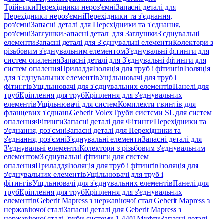
Трійники
Перехідники нероз'ємні
Запасні деталі для
Перехідники нероз'ємні
Перехідники та з'єднання,
роз'ємні
Запасні деталі для Перехідники та з'єднання,
роз'ємні
Заглушки
Запасні деталі для Заглушки
З'єднувальні
елементи
Запасні деталі для З'єднувальні елементи
Колектори з
різьбовим з'єднувальним елементом
З'єднувальні фітинги для
систем опалення
Запасні деталі для З'єднувальні фітинги для
систем опалення
Приладдя
Ізоляція для труб і фітингів
Ізоляція
для з'єднувальних елементів
Ущільнювачі для труб і
фітингів
Ущільнювачі для з'єднувальних елементів
Панелі для
труб
Кріплення для труб
Кріплення для з'єднувальних
елементів
Ущільнювачі для систем
Комплекти гвинтів для
фланцевих з'єднань
Geberit Volex
Труби системи SL для систем
опалення
Фітинги
Запасні деталі для Фітинги
Перехідники та
з'єднання, роз'ємні
Запасні деталі для Перехідники та
з'єднання, роз'ємні
З'єднувальні елементи
Запасні деталі для
З'єднувальні елементи
Колектори з різьбовим з'єднувальним
елементом
З'єднувальні фітинги для систем
опалення
Приладдя
Ізоляція для труб і фітингів
Ізоляція для
з'єднувальних елементів
Ущільнювачі для труб і
фітингів
Ущільнювачі для з'єднувальних елементів
Панелі для
труб
Кріплення для труб
Кріплення для з'єднувальних
елементів
Geberit Mapress з нержавіючої сталі
Geberit Mapress з
нержавіючої сталі
Запасні деталі для Geberit Mapress з
нержавіючої сталі
Труби системи 1.4401
Муфти
Запасні деталі