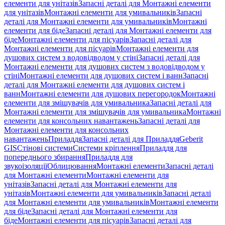
елементи для унітазів
Запасні деталі для Монтажні елементи
для унітазів
Монтажні елементи для умивальників
Запасні
деталі для Монтажні елементи для умивальників
Монтажні
елементи для біде
Запасні деталі для Монтажні елементи для
біде
Монтажні елементи для пісуарів
Запасні деталі для
Монтажні елементи для пісуарів
Монтажні елементи для
душових систем з водовідводом у стіні
Запасні деталі для
Монтажні елементи для душових систем з водовідводом у
стіні
Монтажні елементи для душових систем і ванн
Запасні
деталі для Монтажні елементи для душових систем і
ванн
Монтажні елементи для душових перегородок
Монтажні
елементи для змішувачів для умивальника
Запасні деталі для
Монтажні елементи для змішувачів для умивальника
Монтажні
елементи для консольних навантажень
Запасні деталі для
Монтажні елементи для консольних
навантажень
Приладдя
Запасні деталі для Приладдя
Geberit
GIS
Стінові системи
Системи кріплення
Приладдя для
попереднього збирання
Приладдя для
звукоізоляції
Облицювання
Монтажні елементи
Запасні деталі
для Монтажні елементи
Монтажні елементи для
унітазів
Запасні деталі для Монтажні елементи для
унітазів
Монтажні елементи для умивальників
Запасні деталі
для Монтажні елементи для умивальників
Монтажні елементи
для біде
Запасні деталі для Монтажні елементи для
біде
Монтажні елементи для пісуарів
Запасні деталі для