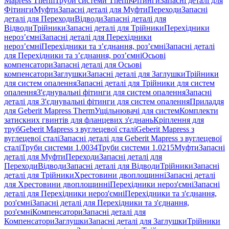
Mapress Therm
Труби системи Therm
Фітинги
Запасні деталі для
Фітинги
Муфти
Запасні деталі для Муфти
Переходи
Запасні
деталі для Переходи
Відводи
Запасні деталі для
Відводи
Трійники
Запасні деталі для Трійники
Перехідники
нероз’ємні
Запасні деталі для Перехідники
нероз’ємні
Перехідники та з’єднання, роз’ємні
Запасні деталі
для Перехідники та з’єднання, роз’ємні
Осьові
компенсатори
Запасні деталі для Осьові
компенсатори
Заглушки
Запасні деталі для Заглушки
Трійники
для систем опалення
Запасні деталі для Трійники для систем
опалення
З'єднувальні фітинги для систем опалення
Запасні
деталі для З'єднувальні фітинги для систем опалення
Приладдя
для Geberit Mapress Therm
Ущільнювачі для систем
Комплекти
затискних гвинтів для фланцевих з'єднань
Кріплення для
труб
Geberit Mapress з вуглецевої сталі
Geberit Mapress з
вуглецевої сталі
Запасні деталі для Geberit Mapress з вуглецевої
сталі
Труби системи 1.0034
Труби системи 1.0215
Муфти
Запасні
деталі для Муфти
Переходи
Запасні деталі для
Переходи
Відводи
Запасні деталі для Відводи
Трійники
Запасні
деталі для Трійники
Хрестовини двоплощинні
Запасні деталі
для Хрестовини двоплощинні
Перехідники нероз'ємні
Запасні
деталі для Перехідники нероз'ємні
Перехідники та з'єднання,
роз'ємні
Запасні деталі для Перехідники та з'єднання,
роз'ємні
Компенсатори
Запасні деталі для
Компенсатори
Заглушки
Запасні деталі для Заглушки
Трійники