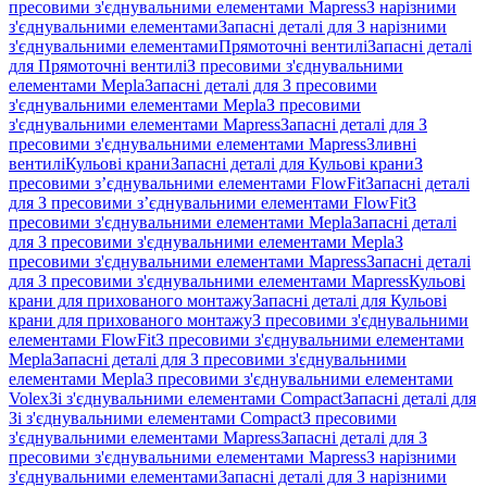
пресовими з'єднувальними елементами Mapress
З нарізними
з'єднувальними елементами
Запасні деталі для З нарізними
з'єднувальними елементами
Прямоточні вентилі
Запасні деталі
для Прямоточні вентилі
З пресовими з'єднувальними
елементами Mepla
Запасні деталі для З пресовими
з'єднувальними елементами Mepla
З пресовими
з'єднувальними елементами Mapress
Запасні деталі для З
пресовими з'єднувальними елементами Mapress
Зливні
вентилі
Кульові крани
Запасні деталі для Кульові крани
З
пресовими з’єднувальними елементами FlowFit
Запасні деталі
для З пресовими з’єднувальними елементами FlowFit
З
пресовими з'єднувальними елементами Mepla
Запасні деталі
для З пресовими з'єднувальними елементами Mepla
З
пресовими з'єднувальними елементами Mapress
Запасні деталі
для З пресовими з'єднувальними елементами Mapress
Кульові
крани для прихованого монтажу
Запасні деталі для Кульові
крани для прихованого монтажу
З пресовими з'єднувальними
елементами FlowFit
З пресовими з'єднувальними елементами
Mepla
Запасні деталі для З пресовими з'єднувальними
елементами Mepla
З пресовими з'єднувальними елементами
Volex
Зі з'єднувальними елементами Compact
Запасні деталі для
Зі з'єднувальними елементами Compact
З пресовими
з'єднувальними елементами Mapress
Запасні деталі для З
пресовими з'єднувальними елементами Mapress
З нарізними
з'єднувальними елементами
Запасні деталі для З нарізними