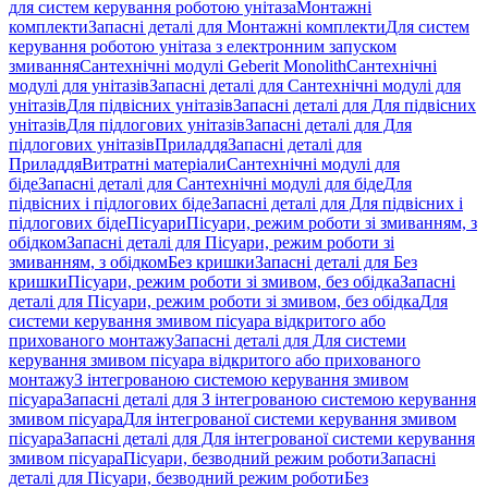
для систем керування роботою унітаза
Монтажні
комплекти
Запасні деталі для Монтажні комплекти
Для систем
керування роботою унітаза з електронним запуском
змивання
Сантехнічні модулі Geberit Monolith
Сантехнічні
модулі для унітазів
Запасні деталі для Сантехнічні модулі для
унітазів
Для підвісних унітазів
Запасні деталі для Для підвісних
унітазів
Для підлогових унітазів
Запасні деталі для Для
підлогових унітазів
Приладдя
Запасні деталі для
Приладдя
Витратні матеріали
Сантехнічні модулі для
біде
Запасні деталі для Сантехнічні модулі для біде
Для
підвісних і підлогових біде
Запасні деталі для Для підвісних і
підлогових біде
Пісуари
Пісуари, режим роботи зі змиванням, з
обідком
Запасні деталі для Пісуари, режим роботи зі
змиванням, з обідком
Без кришки
Запасні деталі для Без
кришки
Пісуари, режим роботи зі змивом, без обідка
Запасні
деталі для Пісуари, режим роботи зі змивом, без обідка
Для
системи керування змивом пісуара відкритого або
прихованого монтажу
Запасні деталі для Для системи
керування змивом пісуара відкритого або прихованого
монтажу
З інтегрованою системою керування змивом
пісуара
Запасні деталі для З інтегрованою системою керування
змивом пісуара
Для інтегрованої системи керування змивом
пісуара
Запасні деталі для Для інтегрованої системи керування
змивом пісуара
Пісуари, безводний режим роботи
Запасні
деталі для Пісуари, безводний режим роботи
Без