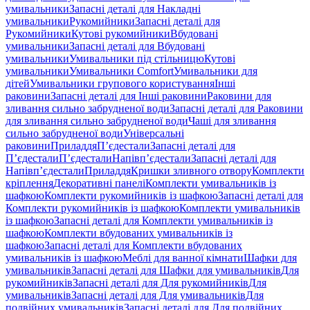
умивальники
Запасні деталі для Накладні
умивальники
Рукомийники
Запасні деталі для
Рукомийники
Кутові рукомийники
Вбудовані
умивальники
Запасні деталі для Вбудовані
умивальники
Умивальники під стільницю
Кутові
умивальники
Умивальники Comfort
Умивальники для
дітей
Умивальники групового користування
Інші
раковини
Запасні деталі для Інші раковини
Раковини для
зливання сильно забрудненої води
Запасні деталі для Раковини
для зливання сильно забрудненої води
Чаші для зливання
сильно забрудненої води
Універсальні
раковини
Приладдя
П’єдестали
Запасні деталі для
П’єдестали
П’єдестали
Напівп’єдестали
Запасні деталі для
Напівп’єдестали
Приладдя
Кришки зливного отвору
Комплекти
кріплення
Декоративні панелі
Комплекти умивальників із
шафкою
Комплекти рукомийників із шафкою
Запасні деталі для
Комплекти рукомийників із шафкою
Комплекти умивальників
із шафкою
Запасні деталі для Комплекти умивальників із
шафкою
Комплекти вбудованих умивальників із
шафкою
Запасні деталі для Комплекти вбудованих
умивальників із шафкою
Меблі для ванної кімнати
Шафки для
умивальників
Запасні деталі для Шафки для умивальників
Для
рукомийників
Запасні деталі для Для рукомийників
Для
умивальників
Запасні деталі для Для умивальників
Для
подвійних умивальників
Запасні деталі для Для подвійних