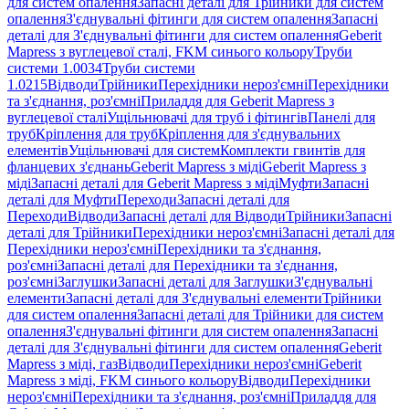
для систем опалення
Запасні деталі для Трійники для систем
опалення
З'єднувальні фітинги для систем опалення
Запасні
деталі для З'єднувальні фітинги для систем опалення
Geberit
Mapress з вуглецевої сталі, FKM синього кольору
Труби
системи 1.0034
Труби системи
1.0215
Відводи
Трійники
Перехідники нероз'ємні
Перехідники
та з'єднання, роз'ємні
Приладдя для Geberit Mapress з
вуглецевої сталі
Ущільнювачі для труб і фітингів
Панелі для
труб
Кріплення для труб
Кріплення для з'єднувальних
елементів
Ущільнювачі для систем
Комплекти гвинтів для
фланцевих з'єднань
Geberit Mapress з міді
Geberit Mapress з
міді
Запасні деталі для Geberit Mapress з міді
Муфти
Запасні
деталі для Муфти
Переходи
Запасні деталі для
Переходи
Відводи
Запасні деталі для Відводи
Трійники
Запасні
деталі для Трійники
Перехідники нероз'ємні
Запасні деталі для
Перехідники нероз'ємні
Перехідники та з'єднання,
роз'ємні
Запасні деталі для Перехідники та з'єднання,
роз'ємні
Заглушки
Запасні деталі для Заглушки
З'єднувальні
елементи
Запасні деталі для З'єднувальні елементи
Трійники
для систем опалення
Запасні деталі для Трійники для систем
опалення
З'єднувальні фітинги для систем опалення
Запасні
деталі для З'єднувальні фітинги для систем опалення
Geberit
Mapress з міді, газ
Відводи
Перехідники нероз'ємні
Geberit
Mapress з міді, FKM синього кольору
Відводи
Перехідники
нероз'ємні
Перехідники та з'єднання, роз'ємні
Приладдя для