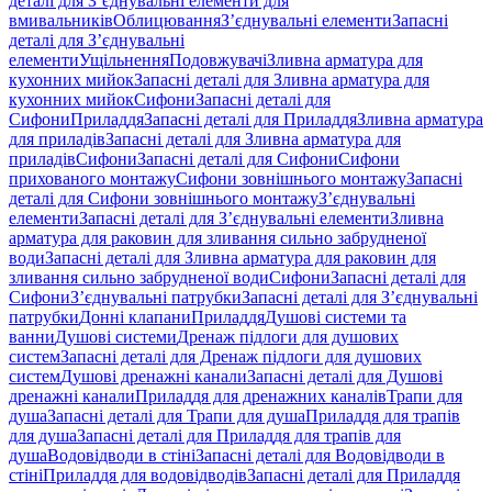
деталі для З’єднувальні елементи для
вмивальників
Облицювання
З’єднувальні елементи
Запасні
деталі для З’єднувальні
елементи
Ущільнення
Подовжувачі
Зливна арматура для
кухонних мийок
Запасні деталі для Зливна арматура для
кухонних мийок
Сифони
Запасні деталі для
Сифони
Приладдя
Запасні деталі для Приладдя
Зливна арматура
для приладів
Запасні деталі для Зливна арматура для
приладів
Сифони
Запасні деталі для Сифони
Сифони
прихованого монтажу
Сифони зовнішнього монтажу
Запасні
деталі для Сифони зовнішнього монтажу
З’єднувальні
елементи
Запасні деталі для З’єднувальні елементи
Зливна
арматура для раковин для зливання сильно забрудненої
води
Запасні деталі для Зливна арматура для раковин для
зливання сильно забрудненої води
Сифони
Запасні деталі для
Сифони
З’єднувальні патрубки
Запасні деталі для З’єднувальні
патрубки
Донні клапани
Приладдя
Душові системи та
ванни
Душові системи
Дренаж підлоги для душових
систем
Запасні деталі для Дренаж підлоги для душових
систем
Душові дренажні канали
Запасні деталі для Душові
дренажні канали
Приладдя для дренажних каналів
Трапи для
душа
Запасні деталі для Трапи для душа
Приладдя для трапів
для душа
Запасні деталі для Приладдя для трапів для
душа
Водовідводи в стіні
Запасні деталі для Водовідводи в
стіні
Приладдя для водовідводів
Запасні деталі для Приладдя