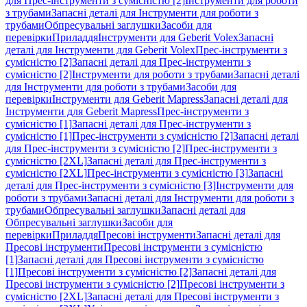
для Прес-інструменти з сумісністю [2]
Інструменти для роботи
з трубами
Запасні деталі для Інструменти для роботи з
трубами
Обпресувальні заглушки
Засоби для
перевірки
Приладдя
Інструменти для Geberit Volex
Запасні
деталі для Інструменти для Geberit Volex
Прес-інструменти з
сумісністю [2]
Запасні деталі для Прес-інструменти з
сумісністю [2]
Інструменти для роботи з трубами
Запасні деталі
для Інструменти для роботи з трубами
Засоби для
перевірки
Інструменти для Geberit Mapress
Запасні деталі для
Інструменти для Geberit Mapress
Прес-інструменти з
сумісністю [1]
Запасні деталі для Прес-інструменти з
сумісністю [1]
Прес-інструменти з сумісністю [2]
Запасні деталі
для Прес-інструменти з сумісністю [2]
Прес-інструменти з
сумісністю [2XL]
Запасні деталі для Прес-інструменти з
сумісністю [2XL]
Прес-інструменти з сумісністю [3]
Запасні
деталі для Прес-інструменти з сумісністю [3]
Інструменти для
роботи з трубами
Запасні деталі для Інструменти для роботи з
трубами
Обпресувальні заглушки
Запасні деталі для
Обпресувальні заглушки
Засоби для
перевірки
Приладдя
Пресові інструменти
Запасні деталі для
Пресові інструменти
Пресові інструменти з сумісністю
[1]
Запасні деталі для Пресові інструменти з сумісністю
[1]
Пресові інструменти з сумісністю [2]
Запасні деталі для
Пресові інструменти з сумісністю [2]
Пресові інструменти з
сумісністю [2XL]
Запасні деталі для Пресові інструменти з