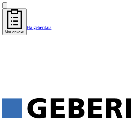
На geberit.ua
Мої списки