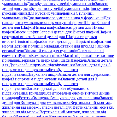
умивальників
Для вбудованих у меблі умивальників
Запасні
деталі для Для вбудованих у меблі умивальників
Для кутових
рукомийників
Для кутових умивальників
Стільниці
умивальників
Для накладного умивальника у формі чаші
Для
накладного умивальника прямокутної форми
Шафки
Запасні
деталі для Шафки
Низькі шафки
Запасні деталі для Низькі
шафки
Високі шафки
Запасні деталі для Високі шафки
Шафки
середньої висоти
Запасні деталі для Шафки середньої
висоти
Підвісні шафки
Запасні деталі для Підвісні шафки
Інші
меблі
Настінні полиці
Приладдя
Вставки для шухляд і ящики-
органайзери
Вішаки й гачки для рушників
Освітлювальні
елементи
Руків'я
Комплекти ніжок
Магнітні дошки
Розетки
Інше
приладдя
Дзеркала та дзеркальні шафи
Дзеркала
Запасні деталі
для Дзеркала
З непрямим підсвічуванням
Запасні деталі для З
непрямим підсвічуванням
Без вбудованого
підсвічування
Дзеркальні шафи
Запасні деталі для Дзеркальні
шафи
З непрямим підсвічуванням
Запасні деталі для З
непрямим підсвічуванням
Без вбудованого
підсвічування
Запасні деталі для Без вбудованого
підсвічування
Приладдя
Освітлювальні елементи
Руків'я
Інше
приладдя
Розетки
Змішувачі
Змішувачі для умивальника
Запасні
деталі для Змішувачі для умивальника
Вертикальний монтаж,
живлення від мережі
Запасні деталі для Вертикальний монтаж,
живлення від мережі
Вертикальний монтаж, живлення від
батарей
Запасні деталі для Вертикальний монтаж, живлення