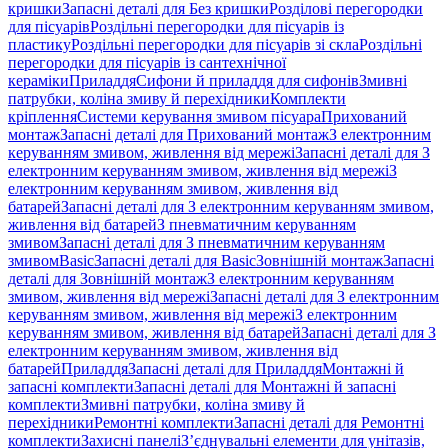
кришки
Запасні деталі для Без кришки
Розділові перегородки
для пісуарів
Роздільні перегородки для пісуарів із
пластику
Роздільні перегородки для пісуарів зі скла
Роздільні
перегородки для пісуарів із сантехнічної
кераміки
Приладдя
Сифони й приладдя для сифонів
Змивні
патрубки, коліна змиву й перехідники
Комплекти
кріплення
Системи керування змивом пісуара
Прихований
монтаж
Запасні деталі для Прихований монтаж
З електронним
керуванням змивом, живлення від мережі
Запасні деталі для З
електронним керуванням змивом, живлення від мережі
З
електронним керуванням змивом, живлення від
батарей
Запасні деталі для З електронним керуванням змивом,
живлення від батарей
З пневматичним керуванням
змивом
Запасні деталі для З пневматичним керуванням
змивом
Basic
Запасні деталі для Basic
Зовнішній монтаж
Запасні
деталі для Зовнішній монтаж
З електронним керуванням
змивом, живлення від мережі
Запасні деталі для З електронним
керуванням змивом, живлення від мережі
З електронним
керуванням змивом, живлення від батарей
Запасні деталі для З
електронним керуванням змивом, живлення від
батарей
Приладдя
Запасні деталі для Приладдя
Монтажні й
запасні комплекти
Запасні деталі для Монтажні й запасні
комплекти
Змивні патрубки, коліна змиву й
перехідники
Ремонтні комплекти
Запасні деталі для Ремонтні
комплекти
Захисні панелі
З’єднувальні елементи для унітазів,