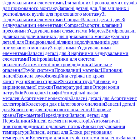
з'єднувальними елементами
Для запірних і розподільчих вузлів
для прихованого монтажу
Запасні деталі для Для запірних і
розподільчих вузлів для прихованого монтажу
Зі
з'єднувальними елементами Compact
Запасні деталі для Зі
з'єднувальними елементами Compact
Зворотні клапани
З
пресовими з'єднувальними елементами Mapress
Вимірювальні
ділянки водолічильників для прихованого монтажу
Запасні
деталі для Вимірювальні ділянки водолічильників для
прихованого монтажу
З нарізними з'єднувальними
елементами
Запасні деталі для З нарізними з'єднувальними
елементами
Повітровідвідники для системи
опалення
Автоматичні повітровідвідники
Панельне
опалення
Труби системи
Прокладний матеріал
Шиповані
панелі
Захисна звукоізоляційна стрічка по краях
конструкції
Клейкі стрічки
Фіксатори труб
Добавки до
вирівнювальної стяжки
Температурні шви
Опори колін
патрубків
Розподільчі шафи
Розподільчі шафи
металеві
Асортимент колекторів
Запасні деталі для Асортимент
колекторів
Колектори для підлогового опалення
Запасні деталі
для Колектори для підлогового опалення
Шаровые
краны
Термометри
Перехідники
Запасні деталі для
Перехідники
Кінцеві елементи колекторів
Автоматичні
повітровідвідники
Поділювачі потоку
Блоки регулювання
температури
Запасні деталі для Блоки регулювання
температури
Колектори для контурів системи опалення
Запасні