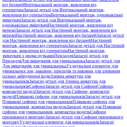
від батарей
Вертикальний монтаж, живлення від
генератора
Запасні деталі для Вертикальний монтаж,
живлення від генератора
Вертикальний монтаж, одноважільні
змішувачі
Запасні деталі для Вертикальний монтаж,
одноважільні змішувачі
Настінний монтаж, живлення від
мережі
Запасні деталі для Настінний монтаж, живлення від
мережі
Настінний монтаж, живлення від батарей
Запасні деталі
для Настінний монтаж, живлення від батарей
Настінний
монтаж, живлення від генератора
Запасні деталі для Настінний
монтаж, живлення від генератора
Настінний монтаж,
змішувачі з двома ручками
Приладдя
Запасні деталі для
Приладдя
Для змішувачів для умивальника
Запасні деталі для
Для змішувачів для умивальника
З’єднувальні елементи для
умивальних зон, раковин, приладів та раковин для зливання
сильно забрудненої води
Зливна арматура для
умивальників
Запасні деталі для Зливна арматура для
умивальників
Сифони
Запасні деталі для Сифони
Сифони,
компактні моделі
Запасні деталі для Сифони, компактні
моделі
Пляшкові сифони для умивальників
Запасні деталі для
Пляшкові сифони для умивальників
Пляшкові сифони для
умивальників, компактна модель
Запасні деталі для Пляшкові
сифони для умивальників, компактна модель
Сифони
прихованого монтажу
Запасні деталі для Сифони прихованого
монтажу
З’єднувальні елементи для вмивальників
Запасні