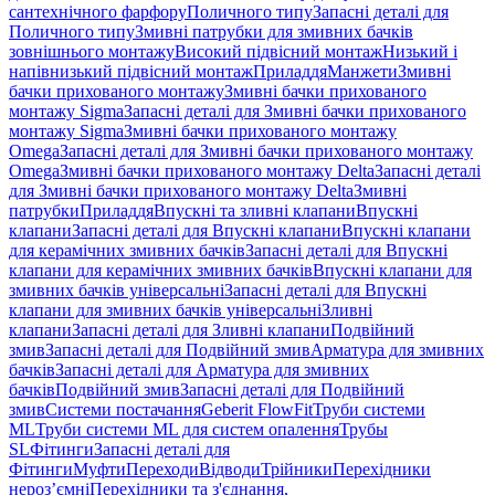
сантехнічного фарфору
Поличного типу
Запасні деталі для
Поличного типу
Змивні патрубки для змивних бачків
зовнішнього монтажу
Високий підвісний монтаж
Низький і
напівнизький підвісний монтаж
Приладдя
Манжети
Змивні
бачки прихованого монтажу
Змивні бачки прихованого
монтажу Sigma
Запасні деталі для Змивні бачки прихованого
монтажу Sigma
Змивні бачки прихованого монтажу
Omega
Запасні деталі для Змивні бачки прихованого монтажу
Omega
Змивні бачки прихованого монтажу Delta
Запасні деталі
для Змивні бачки прихованого монтажу Delta
Змивні
патрубки
Приладдя
Впускні та зливні клапани
Впускні
клапани
Запасні деталі для Впускні клапани
Впускні клапани
для керамічних змивних бачків
Запасні деталі для Впускні
клапани для керамічних змивних бачків
Впускні клапани для
змивних бачків універсальні
Запасні деталі для Впускні
клапани для змивних бачків універсальні
Зливні
клапани
Запасні деталі для Зливні клапани
Подвійний
змив
Запасні деталі для Подвійний змив
Арматура для змивних
бачкiв
Запасні деталі для Арматура для змивних
бачкiв
Подвійний змив
Запасні деталі для Подвійний
змив
Системи постачання
Geberit FlowFit
Труби системи
ML
Труби системи ML для систем опалення
Трубы
SL
Фітинги
Запасні деталі для
Фітинги
Муфти
Переходи
Відводи
Трійники
Перехідники
нероз’ємні
Перехідники та з'єднання,