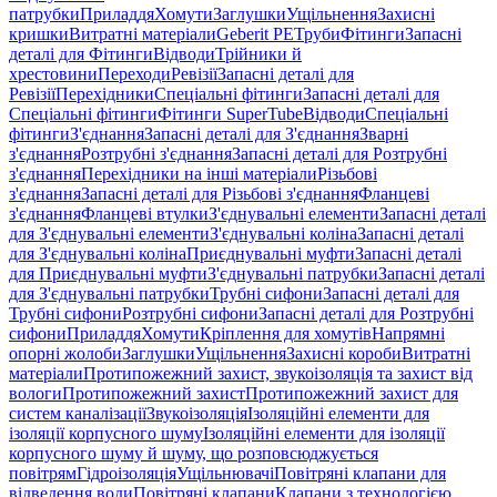
патрубки
Приладдя
Хомути
Заглушки
Ущільнення
Захисні
кришки
Витратні матеріали
Geberit PE
Труби
Фітинги
Запасні
деталі для Фітинги
Відводи
Трійники й
хрестовини
Переходи
Ревізії
Запасні деталі для
Ревізії
Перехідники
Спеціальні фітинги
Запасні деталі для
Спеціальні фітинги
Фітинги SuperTube
Відводи
Спеціальні
фітинги
З'єднання
Запасні деталі для З'єднання
Зварні
з'єднання
Розтрубні з'єднання
Запасні деталі для Розтрубні
з'єднання
Перехідники на інші матеріали
Різьбові
з'єднання
Запасні деталі для Різьбові з'єднання
Фланцеві
з'єднання
Фланцеві втулки
З'єднувальні елементи
Запасні деталі
для З'єднувальні елементи
З'єднувальні коліна
Запасні деталі
для З'єднувальні коліна
Приєднувальні муфти
Запасні деталі
для Приєднувальні муфти
З'єднувальні патрубки
Запасні деталі
для З'єднувальні патрубки
Трубні сифони
Запасні деталі для
Трубні сифони
Розтрубні сифони
Запасні деталі для Розтрубні
сифони
Приладдя
Хомути
Кріплення для хомутів
Напрямні
опорні жолоби
Заглушки
Ущільнення
Захисні короби
Витратні
матеріали
Протипожежний захист, звукоізоляція та захист від
вологи
Протипожежний захист
Протипожежний захист для
систем каналізації
Звукоізоляція
Ізоляційні елементи для
ізоляції корпусного шуму
Ізоляційні елементи для ізоляції
корпусного шуму й шуму, що розповсюджується
повітрям
Гідроізоляція
Ущільнювачі
Повітряні клапани для
відведення води
Повітряні клапани
Клапани з технологією