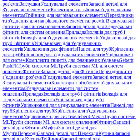
роз'ємні
Заглушки
З'єднувальні елементи
Запасні деталі для
З'єднувальні елементи
Колектори з різьбовим з'єднувальним
елементом
Трійники для нагрівальних елементів
Перехідники
та з'єднання для нагрівального елемента, розміні
З'єднувальні
фітинги для систем опалення
Запасні деталі для З'єднувальні
фітинги для систем опалення
Приладдя
Ізоляція для труб і
фітингів
Ізоляція для з'єднувальних елементів
Ущільнювачі для
труб і фітингів
Ущільнювачі для з'єднувальних
елементів
Ущільнення для фітингів
Панелі для труб
Кріплення
для труб
Кріплення для з'єднувальних елементів
Ущільнювачі
для систем
Комплекти гвинтів для фланцевих з'єднань
Geberit
PushFit
Труби системи ML
Труби системи ML для систем
опалення
Фітинги
Запасні деталі для Фітинги
Перехідники та
з’єднання, роз’ємні
З’єднувальні елементи
Запасні деталі для
З’єднувальні елементи
Колектори з різьбовим з’єднувальним
елементом
З’єднувальні елементи для систем
опалення
Приладдя
Ізоляція для труб і фітингів
Ізоляція для
з'єднувальних елементів
Ущільнювачі для труб і
фітингів
Ущільнювачі для з'єднувальних елементів
Панелі для
труб
Кріплення для труб
Кріплення для з'єднувальних
елементів
Ущільнювачі для систем
Geberit Mepla
Труби системи
ML
Труби системи ML для систем опалення
Фітинги
Запасні
деталі для Фітинги
Муфти
Запасні деталі для
Муфти
Переходи
Запасні деталі для Переходи
Кутики
Запасні
деталі для Кутики
Трійники
Запасні деталі для