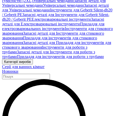
сумісністю [2XL]
Універсальні чемодани
Запасні деталі для
Універсальні чемодани
Універсальні чемодани
Запасні деталі
для Універсальні чемодани
Інструменти для Geberit Silent-db20
/ Geberit PE
Запасні деталі для Інструменти для Geberit Silent-
db20 / Geberit PE
Електрозварювальні інструменти
Запасні
деталі для Електрозварювальні інструменти
Приладдя для
електрозварювальних інструментів
Інструменти для стикового
зварювання
Запасні деталі для Інструменти для стикового
зварювання
Приладдя для інструментів для стикового
зварювання
Запасні деталі для Приладдя для інструментів для
стикового зварювання
Інструменти для роботи з
трубами
Запасні деталі для Інструменти для роботи з
трубами
Приладдя для інструментів для роботи з трубами
Категорії виробів
Серії для ванних кімнат
Новинки