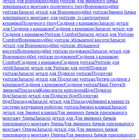
деталі для Воронкоподібні унітази для змивного бачка
зовнішнього монтажу поличного типу
Воронкоподібні
унітази
Запасні деталі для Воронкоподібні унітази
Змивні бачки
зовнішнього монтажу для унітазів, із сантехнічної
кераміки
Поличного типу
Сидіння з кришкою
Запасні деталі
для Сидіння з кришкою
Сидіння з кришкою
Запасні деталі для
Сидіння з кришкою
Унітази Comfort
Запасні деталі для Унітази
Comfort
Воронкоподібні унітази збільшеної висоти
Запасні
деталі для Воронкоподібні унітази збільшеної
висоти
Воронкоподібні унітази подовжені
Запасні деталі для
Воронкоподібні унітази подовжені
Сидіння з кришкою
Comfort
Сидіння з кришкою
Сидіння унітаза
Унітази для
дітей
Запасні деталі для Унітази для дітей
Підвісні
унітази
Запасні деталі для Підвісні унітази
Підлогові
унітази
Запасні деталі для Підлогові унітази
Дитячі сидіння з
кришкою
Сидіння з кришкою
Сидіння унітаза
Чаші Генуя
Зі
змивом
Приладдя
Комплекти кріплення
Біде
Підвісні
біде
Запасні деталі для Підвісні біде
Підлогові
біде
Приладдя
Запасні деталі для Приладдя
Змивні клавіші та
системи керування роботою унітаза
Змивні клавіші
Запасні
деталі для Змивні клавіші
Для змивних бачків прихованого
монтажу Sigma
Запасні деталі для Для змивних бачків
прихованого монтажу Sigma
Для змивних бачків прихованого
монтажу Omega
Запасні деталі для Для змивних бачків
прихованого монтажу Omega
Для змивних бачків прихованого