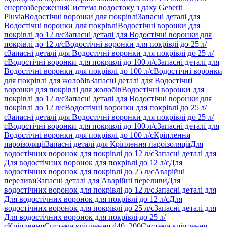
енергозбереження
Система водостоку з даху Geberit
Pluvia
Водостічні воронки для покрівлі
Запасні деталі для
Водостічні воронки для покрівлі
Водостічні воронки для
покрівлі до 12 л/с
Запасні деталі для Водостічні воронки для
покрівлі до 12 л/с
Водостічні воронки для покрівлі до 25 л/
с
Запасні деталі для Водостічні воронки для покрівлі до 25 л/
с
Водостічні воронки для покрівлі до 100 л/с
Запасні деталі для
Водостічні воронки для покрівлі до 100 л/с
Водостічні воронки
для покрівлі для жолобів
Запасні деталі для Водостічні
воронки для покрівлі для жолобів
Водостічні воронки для
покрівлі до 12 л/с
Запасні деталі для Водостічні воронки для
покрівлі до 12 л/с
Водостічні воронки для покрівлі до 25 л/
с
Запасні деталі для Водостічні воронки для покрівлі до 25 л/
с
Водостічні воронки для покрівлі до 100 л/с
Запасні деталі для
Водостічні воронки для покрівлі до 100 л/с
Кріплення
пароізоляції
Запасні деталі для Кріплення пароізоляції
Для
водостічних воронок для покрівлі до 12 л/с
Запасні деталі для
Для водостічних воронок для покрівлі до 12 л/с
Для
водостічних воронок для покрівлі до 25 л/с
Аварійні
переливи
Запасні деталі для Аварійні переливи
Для
водостічних воронок для покрівлі до 12 л/с
Запасні деталі для
Для водостічних воронок для покрівлі до 12 л/с
Для
водостічних воронок для покрівлі до 25 л/с
Запасні деталі для
Для водостічних воронок для покрівлі до 25 л/
с
Кріплення
Система кріплення d40–200
Система кріплення