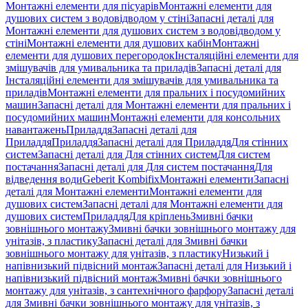
Монтажні елементи для пісуарів
Монтажні елементи для
душових систем з водовідводом у стіні
Запасні деталі для
Монтажні елементи для душових систем з водовідводом у
стіні
Монтажні елементи для душових кабін
Монтажні
елементи для душових перегородок
Інсталяційні елементи для
змішувачів для умивальника та приладів
Запасні деталі для
Інсталяційні елементи для змішувачів для умивальника та
приладів
Монтажні елементи для пральних і посудомийних
машин
Запасні деталі для Монтажні елементи для пральних і
посудомийних машин
Монтажні елементи для консольних
навантажень
Приладдя
Запасні деталі для
Приладдя
Приладдя
Запасні деталі для Приладдя
Для стінних
систем
Запасні деталі для Для стінних систем
Для систем
постачання
Запасні деталі для Для систем постачання
Для
відведення води
Geberit Kombifix
Монтажні елементи
Запасні
деталі для Монтажні елементи
Монтажні елементи для
душових систем
Запасні деталі для Монтажні елементи для
душових систем
Приладдя
Для кріплень
Змивні бачки
зовнішнього монтажу
Змивні бачки зовнішнього монтажу для
унітазів, з пластику
Запасні деталі для Змивні бачки
зовнішнього монтажу для унітазів, з пластику
Низький і
напівнизький підвісний монтаж
Запасні деталі для Низький і
напівнизький підвісний монтаж
Змивні бачки зовнішнього
монтажу для унітазів, з сантехнічного фарфору
Запасні деталі
для Змивні бачки зовнішнього монтажу для унітазів, з