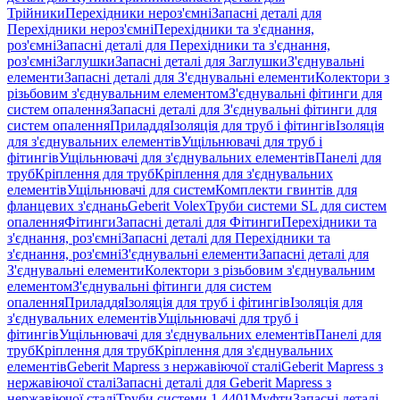
Трійники
Перехідники нероз'ємні
Запасні деталі для
Перехідники нероз'ємні
Перехідники та з'єднання,
роз'ємні
Запасні деталі для Перехідники та з'єднання,
роз'ємні
Заглушки
Запасні деталі для Заглушки
З'єднувальні
елементи
Запасні деталі для З'єднувальні елементи
Колектори з
різьбовим з'єднувальним елементом
З'єднувальні фітинги для
систем опалення
Запасні деталі для З'єднувальні фітинги для
систем опалення
Приладдя
Ізоляція для труб і фітингів
Ізоляція
для з'єднувальних елементів
Ущільнювачі для труб і
фітингів
Ущільнювачі для з'єднувальних елементів
Панелі для
труб
Кріплення для труб
Кріплення для з'єднувальних
елементів
Ущільнювачі для систем
Комплекти гвинтів для
фланцевих з'єднань
Geberit Volex
Труби системи SL для систем
опалення
Фітинги
Запасні деталі для Фітинги
Перехідники та
з'єднання, роз'ємні
Запасні деталі для Перехідники та
з'єднання, роз'ємні
З'єднувальні елементи
Запасні деталі для
З'єднувальні елементи
Колектори з різьбовим з'єднувальним
елементом
З'єднувальні фітинги для систем
опалення
Приладдя
Ізоляція для труб і фітингів
Ізоляція для
з'єднувальних елементів
Ущільнювачі для труб і
фітингів
Ущільнювачі для з'єднувальних елементів
Панелі для
труб
Кріплення для труб
Кріплення для з'єднувальних
елементів
Geberit Mapress з нержавіючої сталі
Geberit Mapress з
нержавіючої сталі
Запасні деталі для Geberit Mapress з
нержавіючої сталі
Труби системи 1.4401
Муфти
Запасні деталі