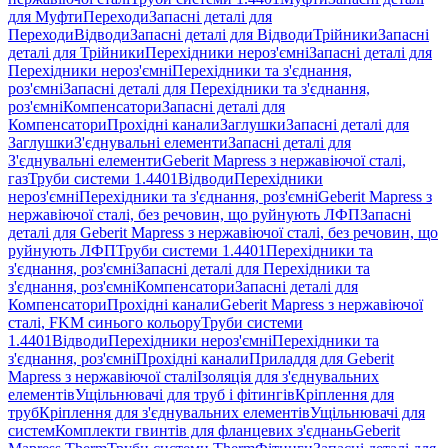
для Муфти
Переходи
Запасні деталі для
Переходи
Відводи
Запасні деталі для Відводи
Трійники
Запасні
деталі для Трійники
Перехідники нероз'ємні
Запасні деталі для
Перехідники нероз'ємні
Перехідники та з'єднання,
роз'ємні
Запасні деталі для Перехідники та з'єднання,
роз'ємні
Компенсатори
Запасні деталі для
Компенсатори
Прохідні канали
Заглушки
Запасні деталі для
Заглушки
З'єднувальні елементи
Запасні деталі для
З'єднувальні елементи
Geberit Mapress з нержавіючої сталі,
газ
Труби системи 1.4401
Відводи
Перехідники
нероз'ємні
Перехідники та з'єднання, роз'ємні
Geberit Mapress з
нержавіючої сталі, без речовин, що руйнують ЛФП
Запасні
деталі для Geberit Mapress з нержавіючої сталі, без речовин, що
руйнують ЛФП
Труби системи 1.4401
Перехідники та
з'єднання, роз'ємні
Запасні деталі для Перехідники та
з'єднання, роз'ємні
Компенсатори
Запасні деталі для
Компенсатори
Прохідні канали
Geberit Mapress з нержавіючої
сталі, FKM синього кольору
Труби системи
1.4401
Відводи
Перехідники нероз'ємні
Перехідники та
з'єднання, роз'ємні
Прохідні канали
Приладдя для Geberit
Mapress з нержавіючої сталі
Ізоляція для з'єднувальних
елементів
Ущільнювачі для труб і фітингів
Кріплення для
труб
Кріплення для з'єднувальних елементів
Ущільнювачі для
систем
Комплекти гвинтів для фланцевих з'єднань
Geberit