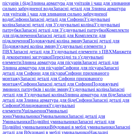
пісуарів і біде
Зливна арматура для унітазів і чаш для зливання
сильно забрудненої води
Запасні деталі для Зливна арматура
для унітазів і чаш для зливання сильно забрудненої
води
Сифони
Запасні деталі для Сифони
З’єднувальні
коліна
Запасні деталі для З’єднувальні коліна
З’єднувальні
патрубки
Запасні деталі для З’єднувальні патрубки
Комплекти
для підключення
Запасні деталі для Комплекти для
підключення
Подовжувачі коліна змиву
Запасні деталі для
Подовжувачі коліна змиву
З’єднувальні елементи з
ПВХ
Запасні деталі для З’єднувальні елементи з ПВХ
Манжети
й декоративні заглушки
Перехідні та з’єднувальні
елементи
Зливна арматура для пісуарів
Запасні деталі для
Зливна арматура для пісуарів
Сифони для пісуара
Запасні
деталі для Сифони для пісуара
Сифони прихованого
монтажу
Запасні деталі для Сифони прихованого
монтажу
Сифони
Запасні деталі для Сифони
Подовжувачі
змивних патрубків і колін змиву
З’єднувальні коліна
Запасні
деталі для З’єднувальні коліна
Зливна арматура для біде
Запасні
деталі для Зливна арматура для біде
Сифони
Запасні деталі для
Сифони
Облицювання
З’єднувальні
елементи
Ущільнення
Умивальні
зони
Умивальники
Умивальники
Запасні деталі для
Умивальники
Подвійні умивальники
Запасні деталі для
Подвійні умивальники
Вбудовані в меблі умивальники
Запасні
деталі для Вбудовані в меблі умивальники
Накладні