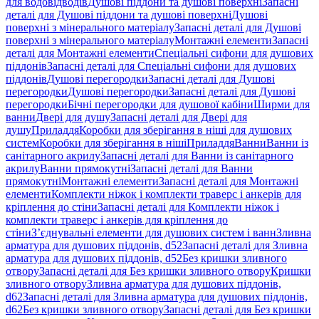
для водовідводів
Душові піддони та душові поверхні
Запасні
деталі для Душові піддони та душові поверхні
Душові
поверхні з мінерального матеріалу
Запасні деталі для Душові
поверхні з мінерального матеріалу
Монтажні елементи
Запасні
деталі для Монтажні елементи
Спеціальні сифони для душових
піддонів
Запасні деталі для Спеціальні сифони для душових
піддонів
Душові перегородки
Запасні деталі для Душові
перегородки
Душові перегородки
Запасні деталі для Душові
перегородки
Бічні перегородки для душової кабіни
Ширми для
ванни
Двері для душу
Запасні деталі для Двері для
душу
Приладдя
Коробки для зберігання в ніші для душових
систем
Коробки для зберігання в ніші
Приладдя
Ванни
Ванни із
санітарного акрилу
Запасні деталі для Ванни із санітарного
акрилу
Ванни прямокутні
Запасні деталі для Ванни
прямокутні
Монтажні елементи
Запасні деталі для Монтажні
елементи
Комплекти ніжок і комплекти траверс і анкерів для
кріплення до стіни
Запасні деталі для Комплекти ніжок і
комплекти траверс і анкерів для кріплення до
стіни
З’єднувальні елементи для душових систем і ванн
Зливна
арматура для душових піддонів, d52
Запасні деталі для Зливна
арматура для душових піддонів, d52
Без кришки зливного
отвору
Запасні деталі для Без кришки зливного отвору
Кришки
зливного отвору
Зливна арматура для душових піддонів,
d62
Запасні деталі для Зливна арматура для душових піддонів,
d62
Без кришки зливного отвору
Запасні деталі для Без кришки