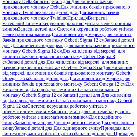
монтажу Delta
Запасні деталі для Для змивних бачків
прихованого монтажу Delta
Для змивних бачків прихованого
монтажу Twinline
Запасні деталі для Для змивних бачків
прихованого монтажу Twinline
Приладдя
Витратні
матеріали
Системи керування роботою унітаза з електронним
змивом
Запасні деталі для Системи керування роботою унітаза
з електронним змивом
Для живлення від мережі, для змивних
бачків прихованого монтажу Geberit Sigma 12 см
Запасні деталі
для Для живлення від мережі, для змивних бачків прихованого
монтажу Geberit Sigma 12 см
Для живлення від мережі, для
змивних бачків прихованого монтажу Geberit Sigma 8
см
Запасні деталі для Для живлення від мережі, для змивних
бачків прихованого монтажу Geberit Sigma 8 см
Для живлення
від мережі, для змивних бачків прихованого монтажу Geberit
Omega 12 см
Запасні деталі для Для живлення від мережі, для
змивних бачків прихованого монтажу Geberit Omega 12 см
Для
живлення від батарей, для змивних бачків прихованого
монтажу Geberit Sigma 12 см
Запасні деталі для Для живлення
від батарей, для змивних бачків прихованого монтажу Geberit
Sigma 12 см
Системи керування роботою унітаза з
пневматичним змивом
Запасні деталі для Системи керування
роботою унітаза з пневматичним змивом
Для подвійного
змиву
Запасні деталі для Для подвійного змиву
Для одинарного
змиву
Запасні деталі для Для одинарного змиву
Приладдя для
систем керування роботою унітаза
Запасні деталі для Приладдя