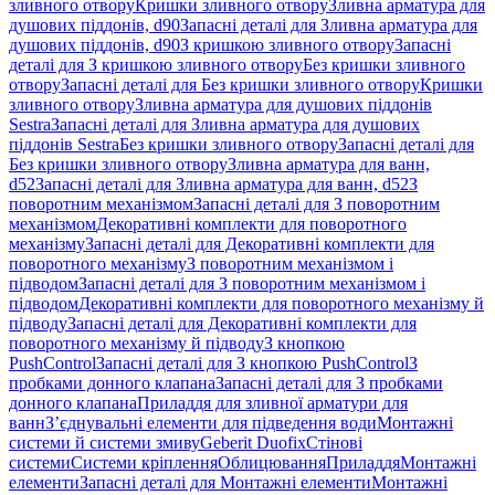
зливного отвору
Кришки зливного отвору
Зливна арматура для
душових піддонів, d90
Запасні деталі для Зливна арматура для
душових піддонів, d90
З кришкою зливного отвору
Запасні
деталі для З кришкою зливного отвору
Без кришки зливного
отвору
Запасні деталі для Без кришки зливного отвору
Кришки
зливного отвору
Зливна арматура для душових піддонів
Sestra
Запасні деталі для Зливна арматура для душових
піддонів Sestra
Без кришки зливного отвору
Запасні деталі для
Без кришки зливного отвору
Зливна арматура для ванн,
d52
Запасні деталі для Зливна арматура для ванн, d52
З
поворотним механізмом
Запасні деталі для З поворотним
механізмом
Декоративні комплекти для поворотного
механізму
Запасні деталі для Декоративні комплекти для
поворотного механізму
З поворотним механізмом і
підводом
Запасні деталі для З поворотним механізмом і
підводом
Декоративні комплекти для поворотного механізму й
підводу
Запасні деталі для Декоративні комплекти для
поворотного механізму й підводу
З кнопкою
PushControl
Запасні деталі для З кнопкою PushControl
З
пробками донного клапана
Запасні деталі для З пробками
донного клапана
Приладдя для зливної арматури для
ванн
З’єднувальні елементи для підведення води
Монтажні
системи й системи змиву
Geberit Duofix
Стінові
системи
Системи кріплення
Облицювання
Приладдя
Монтажні
елементи
Запасні деталі для Монтажні елементи
Монтажні