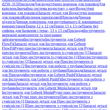
d250–315
Приладдя
Для водостічних воронок для покрівлі
Для
кріплень
Звичайна система водостоку з даху
Водостічні
воронки для покрівлі
Запасні деталі для Водостічні воронки
для покрівлі
Кріплення пароізоляції
Приладдя
Дренаж
підлоги
Дренаж поверхонь для внутрішнього й зовнішнього
використання
Трапи 12 x 12 см
Трапи 13 x 13 см
Трапи без
сифона для балконів і терас, 13 x 13 см
Приладдя
Інструменти,
мережеві компоненти та програмне
забезпечення
Інструменти
Інструменти для Geberit
FlowFit
Запасні деталі для Інструменти для Geberit
FlowFit
Ручні пресінструменти
Запасні деталі для Ручні
пресінструменти
Прес-інструменти із сумісністю [1]
Запасні
деталі для Прес-інструменти із сумісністю [1]
Пресінструменти
із сумісністю [2]
Запасні деталі для Пресінструменти із
сумісністю [2]
Інструменти для роботи з трубами
Запасні деталі
для Інструменти для роботи з трубами
Приладдя
Запасні деталі
для Приладдя
Інструменти для Geberit PushFit
Запасні деталі
для Інструменти для Geberit PushFit
Інструменти для роботи з
трубами
Запасні деталі для Інструменти для роботи з
трубами
Інструменти для Geberit Mepla
Запасні деталі для
Інструменти для Geberit Mepla
Ручні прес-інструменти
Запасні
деталі для Ручні прес-інструменти
Прес-інструменти з
сумісністю [1]
Запасні деталі для Прес-інструменти з
сумісністю [1]
Прес-інструменти з сумісністю [2]
Запасні деталі