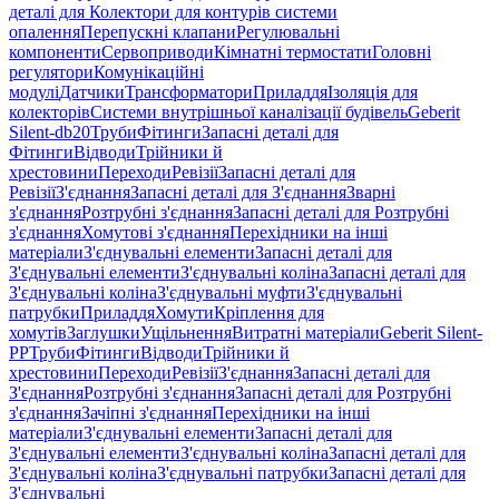
деталі для Колектори для контурів системи
опалення
Перепускні клапани
Регулювальні
компоненти
Сервоприводи
Кімнатні термостати
Головні
регулятори
Комунікаційні
модулі
Датчики
Трансформатори
Приладдя
Ізоляція для
колекторів
Системи внутрішньої каналізації будівель
Geberit
Silent-db20
Труби
Фітинги
Запасні деталі для
Фітинги
Відводи
Трійники й
хрестовини
Переходи
Ревізії
Запасні деталі для
Ревізії
З'єднання
Запасні деталі для З'єднання
Зварні
з'єднання
Розтрубні з'єднання
Запасні деталі для Розтрубні
з'єднання
Хомутові з'єднання
Перехідники на інші
матеріали
З'єднувальні елементи
Запасні деталі для
З'єднувальні елементи
З'єднувальні коліна
Запасні деталі для
З'єднувальні коліна
З'єднувальні муфти
З'єднувальні
патрубки
Приладдя
Хомути
Кріплення для
хомутів
Заглушки
Ущільнення
Витратні матеріали
Geberit Silent-
PP
Труби
Фітинги
Відводи
Трійники й
хрестовини
Переходи
Ревізії
З'єднання
Запасні деталі для
З'єднання
Розтрубні з'єднання
Запасні деталі для Розтрубні
з'єднання
Зачіпні з'єднання
Перехідники на інші
матеріали
З'єднувальні елементи
Запасні деталі для
З'єднувальні елементи
З'єднувальні коліна
Запасні деталі для
З'єднувальні коліна
З'єднувальні патрубки
Запасні деталі для
З'єднувальні