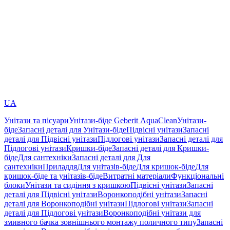
UA
Унітази та пісуари
Унітази-біде Geberit AquaClean
Унітази-
біде
Запасні деталі для Унітази-біде
Підвісні унітази
Запасні
деталі для Підвісні унітази
Підлогові унітази
Запасні деталі для
Підлогові унітази
Кришки-біде
Запасні деталі для Кришки-
біде
Для сантехніки
Запасні деталі для Для
сантехніки
Приладдя
Для унітазів-біде
Для кришок-біде
Для
кришок-біде та унітазів-біде
Витратні матеріали
Функціональні
блоки
Унітази та сидіння з кришкою
Підвісні унітази
Запасні
деталі для Підвісні унітази
Воронкоподібні унітази
Запасні
деталі для Воронкоподібні унітази
Підлогові унітази
Запасні
деталі для Підлогові унітази
Воронкоподібні унітази для
змивного бачка зовнішнього монтажу поличного типу
Запасні