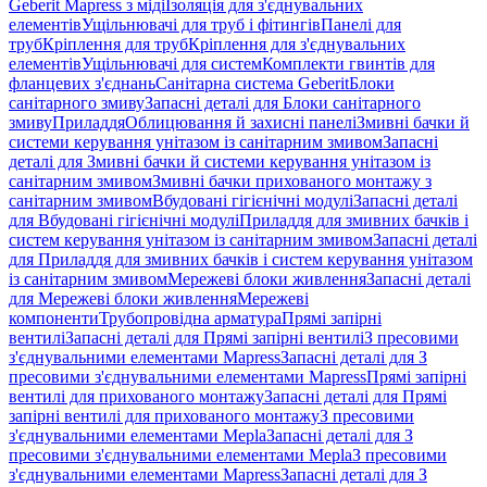
Geberit Mapress з міді
Ізоляція для з'єднувальних
елементів
Ущільнювачі для труб і фітингів
Панелі для
труб
Кріплення для труб
Кріплення для з'єднувальних
елементів
Ущільнювачі для систем
Комплекти гвинтів для
фланцевих з'єднань
Санітарна система Geberit
Блоки
санітарного змиву
Запасні деталі для Блоки санітарного
змиву
Приладдя
Облицювання й захисні панелі
Змивні бачки й
системи керування унітазом із санітарним змивом
Запасні
деталі для Змивні бачки й системи керування унітазом із
санітарним змивом
Змивні бачки прихованого монтажу з
санітарним змивом
Вбудовані гігієнічні модулі
Запасні деталі
для Вбудовані гігієнічні модулі
Приладдя для змивних бачків і
систем керування унітазом із санітарним змивом
Запасні деталі
для Приладдя для змивних бачків і систем керування унітазом
із санітарним змивом
Мережеві блоки живлення
Запасні деталі
для Мережеві блоки живлення
Мережеві
компоненти
Трубопровідна арматура
Прямі запірні
вентилі
Запасні деталі для Прямі запірні вентилі
З пресовими
з'єднувальними елементами Mapress
Запасні деталі для З
пресовими з'єднувальними елементами Mapress
Прямі запірні
вентилі для прихованого монтажу
Запасні деталі для Прямі
запірні вентилі для прихованого монтажу
З пресовими
з'єднувальними елементами Mepla
Запасні деталі для З
пресовими з'єднувальними елементами Mepla
З пресовими
з'єднувальними елементами Mapress
Запасні деталі для З