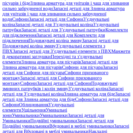
пісуарів і біде
Зливна арматура для унітазів і чаш для зливання
сильно забрудненої води
Запасні деталі для Зливна арматура
для унітазів і чаш для зливання сильно забрудненої
води
Сифони
Запасні деталі для Сифони
З’єднувальні
коліна
Запасні деталі для З’єднувальні коліна
З’єднувальні
патрубки
Запасні деталі для З’єднувальні патрубки
Комплекти
для підключення
Запасні деталі для Комплекти для
підключення
Подовжувачі коліна змиву
Запасні деталі для
Подовжувачі коліна змиву
З’єднувальні елементи з
ПВХ
Запасні деталі для З’єднувальні елементи з ПВХ
Манжети
й декоративні заглушки
Перехідні та з’єднувальні
елементи
Зливна арматура для пісуарів
Запасні деталі для
Зливна арматура для пісуарів
Сифони для пісуара
Запасні
деталі для Сифони для пісуара
Сифони прихованого
монтажу
Запасні деталі для Сифони прихованого
монтажу
Сифони
Запасні деталі для Сифони
Подовжувачі
змивних патрубків і колін змиву
З’єднувальні коліна
Запасні
деталі для З’єднувальні коліна
Зливна арматура для біде
Запасні
деталі для Зливна арматура для біде
Сифони
Запасні деталі для
Сифони
Облицювання
З’єднувальні
елементи
Ущільнення
Умивальні
зони
Умивальники
Умивальники
Запасні деталі для
Умивальники
Подвійні умивальники
Запасні деталі для
Подвійні умивальники
Вбудовані в меблі умивальники
Запасні
деталі для Вбудовані в меблі умивальники
Накладні