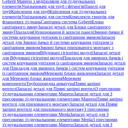
Geberit Mapress з міді
Ізоляція для з'єднувальних
елементів
Ущільнювачі для труб і фітингів
Панелі для
труб
Кріплення для труб
Кріплення для з'єднувальних
елементів
Ущільнювачі для систем
Комплекти гвинтів для
фланцевих з'єднань
Санітарна система Geberit
Блоки
санітарного змиву
Запасні деталі для Блоки санітарного
змиву
Приладдя
Облицювання й захисні панелі
Змивні бачки й
системи керування унітазом із санітарним змивом
Запасні
деталі для Змивні бачки й системи керування унітазом із
санітарним змивом
Змивні бачки прихованого монтажу з
санітарним змивом
Вбудовані гігієнічні модулі
Запасні деталі
для Вбудовані гігієнічні модулі
Приладдя для змивних бачків і
систем керування унітазом із санітарним змивом
Запасні деталі
для Приладдя для змивних бачків і систем керування унітазом
із санітарним змивом
Мережеві блоки живлення
Запасні деталі
для Мережеві блоки живлення
Мережеві
компоненти
Трубопровідна арматура
Прямі запірні
вентилі
Запасні деталі для Прямі запірні вентилі
З пресовими
з'єднувальними елементами Mapress
Запасні деталі для З
пресовими з'єднувальними елементами Mapress
Прямі запірні
вентилі для прихованого монтажу
Запасні деталі для Прямі
запірні вентилі для прихованого монтажу
З пресовими
з'єднувальними елементами Mepla
Запасні деталі для З
пресовими з'єднувальними елементами Mepla
З пресовими
з'єднувальними елементами Mapress
Запасні деталі для З