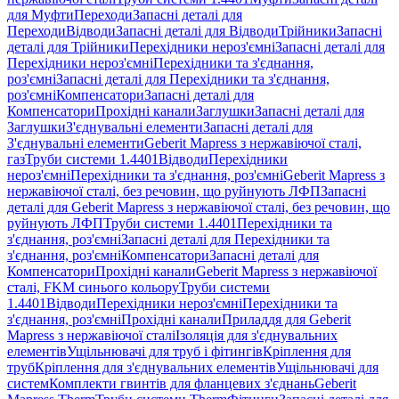
для Муфти
Переходи
Запасні деталі для
Переходи
Відводи
Запасні деталі для Відводи
Трійники
Запасні
деталі для Трійники
Перехідники нероз'ємні
Запасні деталі для
Перехідники нероз'ємні
Перехідники та з'єднання,
роз'ємні
Запасні деталі для Перехідники та з'єднання,
роз'ємні
Компенсатори
Запасні деталі для
Компенсатори
Прохідні канали
Заглушки
Запасні деталі для
Заглушки
З'єднувальні елементи
Запасні деталі для
З'єднувальні елементи
Geberit Mapress з нержавіючої сталі,
газ
Труби системи 1.4401
Відводи
Перехідники
нероз'ємні
Перехідники та з'єднання, роз'ємні
Geberit Mapress з
нержавіючої сталі, без речовин, що руйнують ЛФП
Запасні
деталі для Geberit Mapress з нержавіючої сталі, без речовин, що
руйнують ЛФП
Труби системи 1.4401
Перехідники та
з'єднання, роз'ємні
Запасні деталі для Перехідники та
з'єднання, роз'ємні
Компенсатори
Запасні деталі для
Компенсатори
Прохідні канали
Geberit Mapress з нержавіючої
сталі, FKM синього кольору
Труби системи
1.4401
Відводи
Перехідники нероз'ємні
Перехідники та
з'єднання, роз'ємні
Прохідні канали
Приладдя для Geberit
Mapress з нержавіючої сталі
Ізоляція для з'єднувальних
елементів
Ущільнювачі для труб і фітингів
Кріплення для
труб
Кріплення для з'єднувальних елементів
Ущільнювачі для
систем
Комплекти гвинтів для фланцевих з'єднань
Geberit