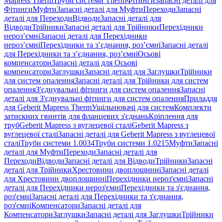
Mapress Therm
Труби системи Therm
Фітинги
Запасні деталі для
Фітинги
Муфти
Запасні деталі для Муфти
Переходи
Запасні
деталі для Переходи
Відводи
Запасні деталі для
Відводи
Трійники
Запасні деталі для Трійники
Перехідники
нероз’ємні
Запасні деталі для Перехідники
нероз’ємні
Перехідники та з’єднання, роз’ємні
Запасні деталі
для Перехідники та з’єднання, роз’ємні
Осьові
компенсатори
Запасні деталі для Осьові
компенсатори
Заглушки
Запасні деталі для Заглушки
Трійники
для систем опалення
Запасні деталі для Трійники для систем
опалення
З'єднувальні фітинги для систем опалення
Запасні
деталі для З'єднувальні фітинги для систем опалення
Приладдя
для Geberit Mapress Therm
Ущільнювачі для систем
Комплекти
затискних гвинтів для фланцевих з'єднань
Кріплення для
труб
Geberit Mapress з вуглецевої сталі
Geberit Mapress з
вуглецевої сталі
Запасні деталі для Geberit Mapress з вуглецевої
сталі
Труби системи 1.0034
Труби системи 1.0215
Муфти
Запасні
деталі для Муфти
Переходи
Запасні деталі для
Переходи
Відводи
Запасні деталі для Відводи
Трійники
Запасні
деталі для Трійники
Хрестовини двоплощинні
Запасні деталі
для Хрестовини двоплощинні
Перехідники нероз'ємні
Запасні
деталі для Перехідники нероз'ємні
Перехідники та з'єднання,
роз'ємні
Запасні деталі для Перехідники та з'єднання,
роз'ємні
Компенсатори
Запасні деталі для
Компенсатори
Заглушки
Запасні деталі для Заглушки
Трійники