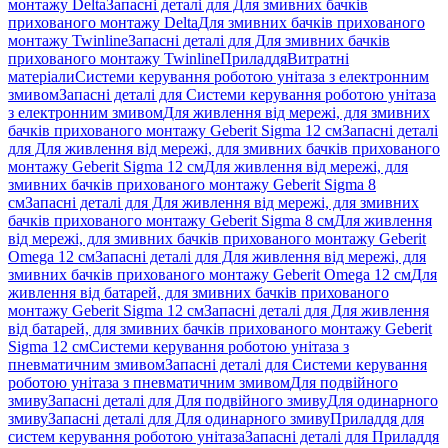
монтажу Delta
Запасні деталі для Для змивних бачків
прихованого монтажу Delta
Для змивних бачків прихованого
монтажу Twinline
Запасні деталі для Для змивних бачків
прихованого монтажу Twinline
Приладдя
Витратні
матеріали
Системи керування роботою унітаза з електронним
змивом
Запасні деталі для Системи керування роботою унітаза
з електронним змивом
Для живлення від мережі, для змивних
бачків прихованого монтажу Geberit Sigma 12 см
Запасні деталі
для Для живлення від мережі, для змивних бачків прихованого
монтажу Geberit Sigma 12 см
Для живлення від мережі, для
змивних бачків прихованого монтажу Geberit Sigma 8
см
Запасні деталі для Для живлення від мережі, для змивних
бачків прихованого монтажу Geberit Sigma 8 см
Для живлення
від мережі, для змивних бачків прихованого монтажу Geberit
Omega 12 см
Запасні деталі для Для живлення від мережі, для
змивних бачків прихованого монтажу Geberit Omega 12 см
Для
живлення від батарей, для змивних бачків прихованого
монтажу Geberit Sigma 12 см
Запасні деталі для Для живлення
від батарей, для змивних бачків прихованого монтажу Geberit
Sigma 12 см
Системи керування роботою унітаза з
пневматичним змивом
Запасні деталі для Системи керування
роботою унітаза з пневматичним змивом
Для подвійного
змиву
Запасні деталі для Для подвійного змиву
Для одинарного
змиву
Запасні деталі для Для одинарного змиву
Приладдя для
систем керування роботою унітаза
Запасні деталі для Приладдя