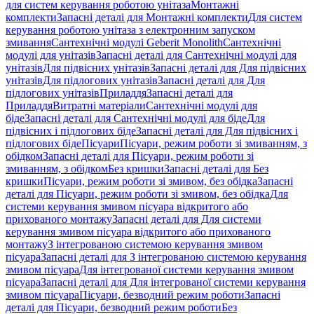
для систем керування роботою унітаза
Монтажні
комплекти
Запасні деталі для Монтажні комплекти
Для систем
керування роботою унітаза з електронним запуском
змивання
Сантехнічні модулі Geberit Monolith
Сантехнічні
модулі для унітазів
Запасні деталі для Сантехнічні модулі для
унітазів
Для підвісних унітазів
Запасні деталі для Для підвісних
унітазів
Для підлогових унітазів
Запасні деталі для Для
підлогових унітазів
Приладдя
Запасні деталі для
Приладдя
Витратні матеріали
Сантехнічні модулі для
біде
Запасні деталі для Сантехнічні модулі для біде
Для
підвісних і підлогових біде
Запасні деталі для Для підвісних і
підлогових біде
Пісуари
Пісуари, режим роботи зі змиванням, з
обідком
Запасні деталі для Пісуари, режим роботи зі
змиванням, з обідком
Без кришки
Запасні деталі для Без
кришки
Пісуари, режим роботи зі змивом, без обідка
Запасні
деталі для Пісуари, режим роботи зі змивом, без обідка
Для
системи керування змивом пісуара відкритого або
прихованого монтажу
Запасні деталі для Для системи
керування змивом пісуара відкритого або прихованого
монтажу
З інтегрованою системою керування змивом
пісуара
Запасні деталі для З інтегрованою системою керування
змивом пісуара
Для інтегрованої системи керування змивом
пісуара
Запасні деталі для Для інтегрованої системи керування
змивом пісуара
Пісуари, безводний режим роботи
Запасні
деталі для Пісуари, безводний режим роботи
Без