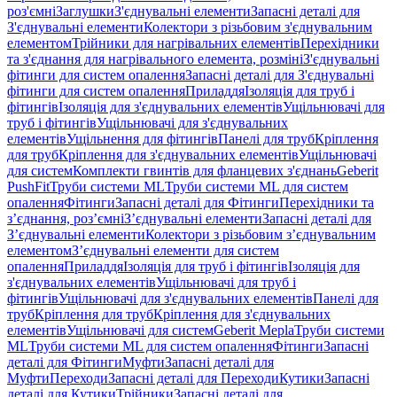
роз'ємні
Заглушки
З'єднувальні елементи
Запасні деталі для
З'єднувальні елементи
Колектори з різьбовим з'єднувальним
елементом
Трійники для нагрівальних елементів
Перехідники
та з'єднання для нагрівального елемента, розміні
З'єднувальні
фітинги для систем опалення
Запасні деталі для З'єднувальні
фітинги для систем опалення
Приладдя
Ізоляція для труб і
фітингів
Ізоляція для з'єднувальних елементів
Ущільнювачі для
труб і фітингів
Ущільнювачі для з'єднувальних
елементів
Ущільнення для фітингів
Панелі для труб
Кріплення
для труб
Кріплення для з'єднувальних елементів
Ущільнювачі
для систем
Комплекти гвинтів для фланцевих з'єднань
Geberit
PushFit
Труби системи ML
Труби системи ML для систем
опалення
Фітинги
Запасні деталі для Фітинги
Перехідники та
з’єднання, роз’ємні
З’єднувальні елементи
Запасні деталі для
З’єднувальні елементи
Колектори з різьбовим з’єднувальним
елементом
З’єднувальні елементи для систем
опалення
Приладдя
Ізоляція для труб і фітингів
Ізоляція для
з'єднувальних елементів
Ущільнювачі для труб і
фітингів
Ущільнювачі для з'єднувальних елементів
Панелі для
труб
Кріплення для труб
Кріплення для з'єднувальних
елементів
Ущільнювачі для систем
Geberit Mepla
Труби системи
ML
Труби системи ML для систем опалення
Фітинги
Запасні
деталі для Фітинги
Муфти
Запасні деталі для
Муфти
Переходи
Запасні деталі для Переходи
Кутики
Запасні
деталі для Кутики
Трійники
Запасні деталі для