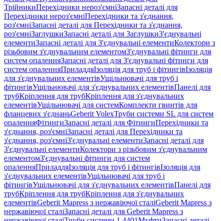
Трійники
Перехідники нероз'ємні
Запасні деталі для
Перехідники нероз'ємні
Перехідники та з'єднання,
роз'ємні
Запасні деталі для Перехідники та з'єднання,
роз'ємні
Заглушки
Запасні деталі для Заглушки
З'єднувальні
елементи
Запасні деталі для З'єднувальні елементи
Колектори з
різьбовим з'єднувальним елементом
З'єднувальні фітинги для
систем опалення
Запасні деталі для З'єднувальні фітинги для
систем опалення
Приладдя
Ізоляція для труб і фітингів
Ізоляція
для з'єднувальних елементів
Ущільнювачі для труб і
фітингів
Ущільнювачі для з'єднувальних елементів
Панелі для
труб
Кріплення для труб
Кріплення для з'єднувальних
елементів
Ущільнювачі для систем
Комплекти гвинтів для
фланцевих з'єднань
Geberit Volex
Труби системи SL для систем
опалення
Фітинги
Запасні деталі для Фітинги
Перехідники та
з'єднання, роз'ємні
Запасні деталі для Перехідники та
з'єднання, роз'ємні
З'єднувальні елементи
Запасні деталі для
З'єднувальні елементи
Колектори з різьбовим з'єднувальним
елементом
З'єднувальні фітинги для систем
опалення
Приладдя
Ізоляція для труб і фітингів
Ізоляція для
з'єднувальних елементів
Ущільнювачі для труб і
фітингів
Ущільнювачі для з'єднувальних елементів
Панелі для
труб
Кріплення для труб
Кріплення для з'єднувальних
елементів
Geberit Mapress з нержавіючої сталі
Geberit Mapress з
нержавіючої сталі
Запасні деталі для Geberit Mapress з
нержавіючої сталі
Труби системи 1.4401
Муфти
Запасні деталі