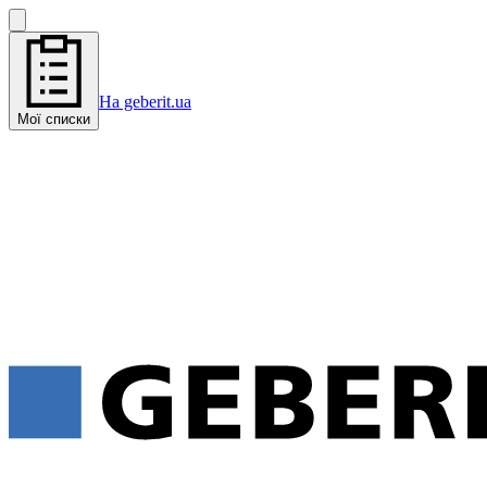
На geberit.ua
Мої списки