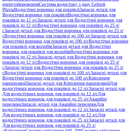
енергозбереження
Система водостоку з даху Geberit
Pluvia
Водостічні воронки для покрівлі
Запасні деталі для
Водостічні воронки для покрівлі
Водостічні воронки для
покрівлі до 12 л/с
Запасні деталі для Водостічні воронки для
покрівлі до 12 л/с
Водостічні воронки для покрівлі до 25 л/
с
Запасні деталі для Водостічні воронки для покрівлі до 25 л/
с
Водостічні воронки для покрівлі до 100 л/с
Запасні деталі для
Водостічні воронки для покрівлі до 100 л/с
Водостічні воронки
для покрівлі для жолобів
Запасні деталі для Водостічні
воронки для покрівлі для жолобів
Водостічні воронки для
покрівлі до 12 л/с
Запасні деталі для Водостічні воронки для
покрівлі до 12 л/с
Водостічні воронки для покрівлі до 25 л/
с
Запасні деталі для Водостічні воронки для покрівлі до 25 л/
с
Водостічні воронки для покрівлі до 100 л/с
Запасні деталі для
Водостічні воронки для покрівлі до 100 л/с
Кріплення
пароізоляції
Запасні деталі для Кріплення пароізоляції
Для
водостічних воронок для покрівлі до 12 л/с
Запасні деталі для
Для водостічних воронок для покрівлі до 12 л/с
Для
водостічних воронок для покрівлі до 25 л/с
Аварійні
переливи
Запасні деталі для Аварійні переливи
Для
водостічних воронок для покрівлі до 12 л/с
Запасні деталі для
Для водостічних воронок для покрівлі до 12 л/с
Для
водостічних воронок для покрівлі до 25 л/с
Запасні деталі для
Для водостічних воронок для покрівлі до 25 л/
с
Кріплення
Система кріплення d40–200
Система кріплення