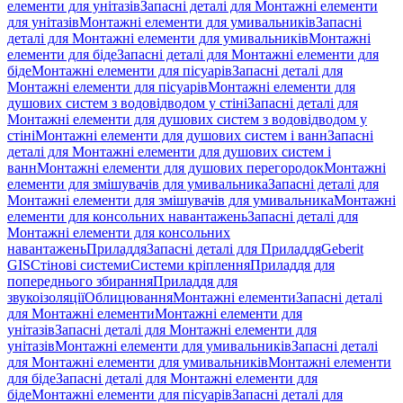
елементи для унітазів
Запасні деталі для Монтажні елементи
для унітазів
Монтажні елементи для умивальників
Запасні
деталі для Монтажні елементи для умивальників
Монтажні
елементи для біде
Запасні деталі для Монтажні елементи для
біде
Монтажні елементи для пісуарів
Запасні деталі для
Монтажні елементи для пісуарів
Монтажні елементи для
душових систем з водовідводом у стіні
Запасні деталі для
Монтажні елементи для душових систем з водовідводом у
стіні
Монтажні елементи для душових систем і ванн
Запасні
деталі для Монтажні елементи для душових систем і
ванн
Монтажні елементи для душових перегородок
Монтажні
елементи для змішувачів для умивальника
Запасні деталі для
Монтажні елементи для змішувачів для умивальника
Монтажні
елементи для консольних навантажень
Запасні деталі для
Монтажні елементи для консольних
навантажень
Приладдя
Запасні деталі для Приладдя
Geberit
GIS
Стінові системи
Системи кріплення
Приладдя для
попереднього збирання
Приладдя для
звукоізоляції
Облицювання
Монтажні елементи
Запасні деталі
для Монтажні елементи
Монтажні елементи для
унітазів
Запасні деталі для Монтажні елементи для
унітазів
Монтажні елементи для умивальників
Запасні деталі
для Монтажні елементи для умивальників
Монтажні елементи
для біде
Запасні деталі для Монтажні елементи для
біде
Монтажні елементи для пісуарів
Запасні деталі для