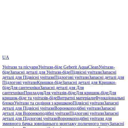
UA
Унітази та пісуари
Унітази-біде Geberit AquaClean
Унітази-
біде
Запасні деталі для Унітази-біде
Підвісні унітази
Запасні
деталі для Підвісні унітази
Підлогові унітази
Запасні деталі для
Підлогові унітази
Кришки-біде
Запасні деталі для Кришки-
біде
Для сантехніки
Запасні деталі для Для
сантехніки
Приладдя
Для унітазів-біде
Для кришок-біде
Для
кришок-біде та унітазів-біде
Витратні матеріали
Функціональні
блоки
Унітази та сидіння з кришкою
Підвісні унітази
Запасні
деталі для Підвісні унітази
Воронкоподібні унітази
Запасні
деталі для Воронкоподібні унітази
Підлогові унітази
Запасні
деталі для Підлогові унітази
Воронкоподібні унітази для
змивного бачка зовнішнього монтажу поличного типу
Запасні