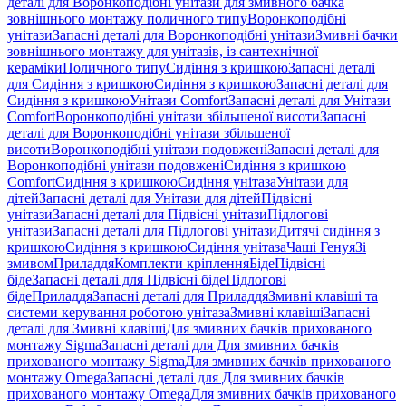
деталі для Воронкоподібні унітази для змивного бачка
зовнішнього монтажу поличного типу
Воронкоподібні
унітази
Запасні деталі для Воронкоподібні унітази
Змивні бачки
зовнішнього монтажу для унітазів, із сантехнічної
кераміки
Поличного типу
Сидіння з кришкою
Запасні деталі
для Сидіння з кришкою
Сидіння з кришкою
Запасні деталі для
Сидіння з кришкою
Унітази Comfort
Запасні деталі для Унітази
Comfort
Воронкоподібні унітази збільшеної висоти
Запасні
деталі для Воронкоподібні унітази збільшеної
висоти
Воронкоподібні унітази подовжені
Запасні деталі для
Воронкоподібні унітази подовжені
Сидіння з кришкою
Comfort
Сидіння з кришкою
Сидіння унітаза
Унітази для
дітей
Запасні деталі для Унітази для дітей
Підвісні
унітази
Запасні деталі для Підвісні унітази
Підлогові
унітази
Запасні деталі для Підлогові унітази
Дитячі сидіння з
кришкою
Сидіння з кришкою
Сидіння унітаза
Чаші Генуя
Зі
змивом
Приладдя
Комплекти кріплення
Біде
Підвісні
біде
Запасні деталі для Підвісні біде
Підлогові
біде
Приладдя
Запасні деталі для Приладдя
Змивні клавіші та
системи керування роботою унітаза
Змивні клавіші
Запасні
деталі для Змивні клавіші
Для змивних бачків прихованого
монтажу Sigma
Запасні деталі для Для змивних бачків
прихованого монтажу Sigma
Для змивних бачків прихованого
монтажу Omega
Запасні деталі для Для змивних бачків
прихованого монтажу Omega
Для змивних бачків прихованого