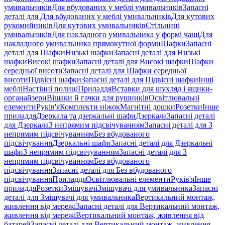
умивальників
Для вбудованих у меблі умивальників
Запасні
деталі для Для вбудованих у меблі умивальників
Для кутових
рукомийників
Для кутових умивальників
Стільниці
умивальників
Для накладного умивальника у формі чаші
Для
накладного умивальника прямокутної форми
Шафки
Запасні
деталі для Шафки
Низькі шафки
Запасні деталі для Низькі
шафки
Високі шафки
Запасні деталі для Високі шафки
Шафки
середньої висоти
Запасні деталі для Шафки середньої
висоти
Підвісні шафки
Запасні деталі для Підвісні шафки
Інші
меблі
Настінні полиці
Приладдя
Вставки для шухляд і ящики-
органайзери
Вішаки й гачки для рушників
Освітлювальні
елементи
Руків'я
Комплекти ніжок
Магнітні дошки
Розетки
Інше
приладдя
Дзеркала та дзеркальні шафи
Дзеркала
Запасні деталі
для Дзеркала
З непрямим підсвічуванням
Запасні деталі для З
непрямим підсвічуванням
Без вбудованого
підсвічування
Дзеркальні шафи
Запасні деталі для Дзеркальні
шафи
З непрямим підсвічуванням
Запасні деталі для З
непрямим підсвічуванням
Без вбудованого
підсвічування
Запасні деталі для Без вбудованого
підсвічування
Приладдя
Освітлювальні елементи
Руків'я
Інше
приладдя
Розетки
Змішувачі
Змішувачі для умивальника
Запасні
деталі для Змішувачі для умивальника
Вертикальний монтаж,
живлення від мережі
Запасні деталі для Вертикальний монтаж,
живлення від мережі
Вертикальний монтаж, живлення від
батарей
Запасні деталі для Вертикальний монтаж, живлення