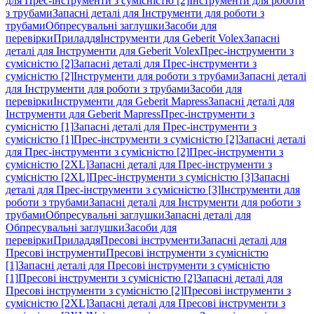
для Прес-інструменти з сумісністю [2]
Інструменти для роботи
з трубами
Запасні деталі для Інструменти для роботи з
трубами
Обпресувальні заглушки
Засоби для
перевірки
Приладдя
Інструменти для Geberit Volex
Запасні
деталі для Інструменти для Geberit Volex
Прес-інструменти з
сумісністю [2]
Запасні деталі для Прес-інструменти з
сумісністю [2]
Інструменти для роботи з трубами
Запасні деталі
для Інструменти для роботи з трубами
Засоби для
перевірки
Інструменти для Geberit Mapress
Запасні деталі для
Інструменти для Geberit Mapress
Прес-інструменти з
сумісністю [1]
Запасні деталі для Прес-інструменти з
сумісністю [1]
Прес-інструменти з сумісністю [2]
Запасні деталі
для Прес-інструменти з сумісністю [2]
Прес-інструменти з
сумісністю [2XL]
Запасні деталі для Прес-інструменти з
сумісністю [2XL]
Прес-інструменти з сумісністю [3]
Запасні
деталі для Прес-інструменти з сумісністю [3]
Інструменти для
роботи з трубами
Запасні деталі для Інструменти для роботи з
трубами
Обпресувальні заглушки
Запасні деталі для
Обпресувальні заглушки
Засоби для
перевірки
Приладдя
Пресові інструменти
Запасні деталі для
Пресові інструменти
Пресові інструменти з сумісністю
[1]
Запасні деталі для Пресові інструменти з сумісністю
[1]
Пресові інструменти з сумісністю [2]
Запасні деталі для
Пресові інструменти з сумісністю [2]
Пресові інструменти з
сумісністю [2XL]
Запасні деталі для Пресові інструменти з