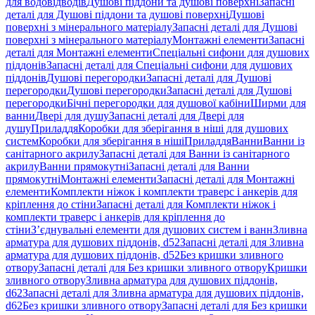
для водовідводів
Душові піддони та душові поверхні
Запасні
деталі для Душові піддони та душові поверхні
Душові
поверхні з мінерального матеріалу
Запасні деталі для Душові
поверхні з мінерального матеріалу
Монтажні елементи
Запасні
деталі для Монтажні елементи
Спеціальні сифони для душових
піддонів
Запасні деталі для Спеціальні сифони для душових
піддонів
Душові перегородки
Запасні деталі для Душові
перегородки
Душові перегородки
Запасні деталі для Душові
перегородки
Бічні перегородки для душової кабіни
Ширми для
ванни
Двері для душу
Запасні деталі для Двері для
душу
Приладдя
Коробки для зберігання в ніші для душових
систем
Коробки для зберігання в ніші
Приладдя
Ванни
Ванни із
санітарного акрилу
Запасні деталі для Ванни із санітарного
акрилу
Ванни прямокутні
Запасні деталі для Ванни
прямокутні
Монтажні елементи
Запасні деталі для Монтажні
елементи
Комплекти ніжок і комплекти траверс і анкерів для
кріплення до стіни
Запасні деталі для Комплекти ніжок і
комплекти траверс і анкерів для кріплення до
стіни
З’єднувальні елементи для душових систем і ванн
Зливна
арматура для душових піддонів, d52
Запасні деталі для Зливна
арматура для душових піддонів, d52
Без кришки зливного
отвору
Запасні деталі для Без кришки зливного отвору
Кришки
зливного отвору
Зливна арматура для душових піддонів,
d62
Запасні деталі для Зливна арматура для душових піддонів,
d62
Без кришки зливного отвору
Запасні деталі для Без кришки