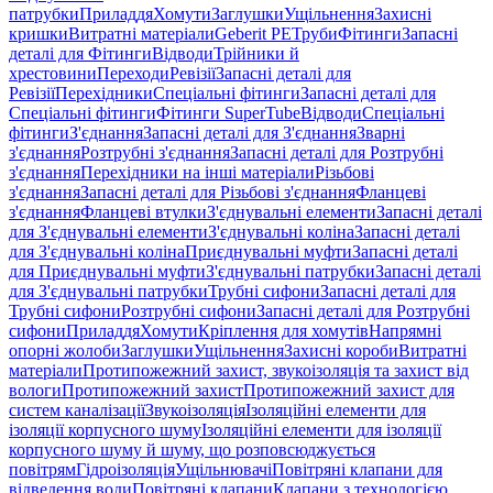
патрубки
Приладдя
Хомути
Заглушки
Ущільнення
Захисні
кришки
Витратні матеріали
Geberit PE
Труби
Фітинги
Запасні
деталі для Фітинги
Відводи
Трійники й
хрестовини
Переходи
Ревізії
Запасні деталі для
Ревізії
Перехідники
Спеціальні фітинги
Запасні деталі для
Спеціальні фітинги
Фітинги SuperTube
Відводи
Спеціальні
фітинги
З'єднання
Запасні деталі для З'єднання
Зварні
з'єднання
Розтрубні з'єднання
Запасні деталі для Розтрубні
з'єднання
Перехідники на інші матеріали
Різьбові
з'єднання
Запасні деталі для Різьбові з'єднання
Фланцеві
з'єднання
Фланцеві втулки
З'єднувальні елементи
Запасні деталі
для З'єднувальні елементи
З'єднувальні коліна
Запасні деталі
для З'єднувальні коліна
Приєднувальні муфти
Запасні деталі
для Приєднувальні муфти
З'єднувальні патрубки
Запасні деталі
для З'єднувальні патрубки
Трубні сифони
Запасні деталі для
Трубні сифони
Розтрубні сифони
Запасні деталі для Розтрубні
сифони
Приладдя
Хомути
Кріплення для хомутів
Напрямні
опорні жолоби
Заглушки
Ущільнення
Захисні короби
Витратні
матеріали
Протипожежний захист, звукоізоляція та захист від
вологи
Протипожежний захист
Протипожежний захист для
систем каналізації
Звукоізоляція
Ізоляційні елементи для
ізоляції корпусного шуму
Ізоляційні елементи для ізоляції
корпусного шуму й шуму, що розповсюджується
повітрям
Гідроізоляція
Ущільнювачі
Повітряні клапани для
відведення води
Повітряні клапани
Клапани з технологією