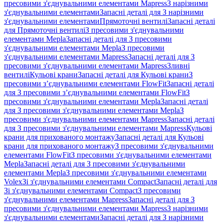
пресовими з'єднувальними елементами Mapress
З нарізними
з'єднувальними елементами
Запасні деталі для З нарізними
з'єднувальними елементами
Прямоточні вентилі
Запасні деталі
для Прямоточні вентилі
З пресовими з'єднувальними
елементами Mepla
Запасні деталі для З пресовими
з'єднувальними елементами Mepla
З пресовими
з'єднувальними елементами Mapress
Запасні деталі для З
пресовими з'єднувальними елементами Mapress
Зливні
вентилі
Кульові крани
Запасні деталі для Кульові крани
З
пресовими з’єднувальними елементами FlowFit
Запасні деталі
для З пресовими з’єднувальними елементами FlowFit
З
пресовими з'єднувальними елементами Mepla
Запасні деталі
для З пресовими з'єднувальними елементами Mepla
З
пресовими з'єднувальними елементами Mapress
Запасні деталі
для З пресовими з'єднувальними елементами Mapress
Кульові
крани для прихованого монтажу
Запасні деталі для Кульові
крани для прихованого монтажу
З пресовими з'єднувальними
елементами FlowFit
З пресовими з'єднувальними елементами
Mepla
Запасні деталі для З пресовими з'єднувальними
елементами Mepla
З пресовими з'єднувальними елементами
Volex
Зі з'єднувальними елементами Compact
Запасні деталі для
Зі з'єднувальними елементами Compact
З пресовими
з'єднувальними елементами Mapress
Запасні деталі для З
пресовими з'єднувальними елементами Mapress
З нарізними
з'єднувальними елементами
Запасні деталі для З нарізними