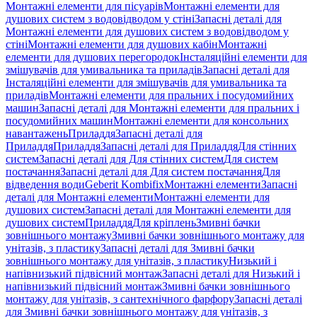
Монтажні елементи для пісуарів
Монтажні елементи для
душових систем з водовідводом у стіні
Запасні деталі для
Монтажні елементи для душових систем з водовідводом у
стіні
Монтажні елементи для душових кабін
Монтажні
елементи для душових перегородок
Інсталяційні елементи для
змішувачів для умивальника та приладів
Запасні деталі для
Інсталяційні елементи для змішувачів для умивальника та
приладів
Монтажні елементи для пральних і посудомийних
машин
Запасні деталі для Монтажні елементи для пральних і
посудомийних машин
Монтажні елементи для консольних
навантажень
Приладдя
Запасні деталі для
Приладдя
Приладдя
Запасні деталі для Приладдя
Для стінних
систем
Запасні деталі для Для стінних систем
Для систем
постачання
Запасні деталі для Для систем постачання
Для
відведення води
Geberit Kombifix
Монтажні елементи
Запасні
деталі для Монтажні елементи
Монтажні елементи для
душових систем
Запасні деталі для Монтажні елементи для
душових систем
Приладдя
Для кріплень
Змивні бачки
зовнішнього монтажу
Змивні бачки зовнішнього монтажу для
унітазів, з пластику
Запасні деталі для Змивні бачки
зовнішнього монтажу для унітазів, з пластику
Низький і
напівнизький підвісний монтаж
Запасні деталі для Низький і
напівнизький підвісний монтаж
Змивні бачки зовнішнього
монтажу для унітазів, з сантехнічного фарфору
Запасні деталі
для Змивні бачки зовнішнього монтажу для унітазів, з