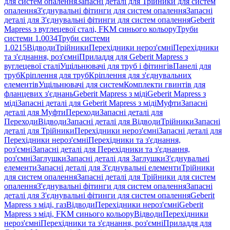
для систем опалення
Запасні деталі для Трійники для систем
опалення
З'єднувальні фітинги для систем опалення
Запасні
деталі для З'єднувальні фітинги для систем опалення
Geberit
Mapress з вуглецевої сталі, FKM синього кольору
Труби
системи 1.0034
Труби системи
1.0215
Відводи
Трійники
Перехідники нероз'ємні
Перехідники
та з'єднання, роз'ємні
Приладдя для Geberit Mapress з
вуглецевої сталі
Ущільнювачі для труб і фітингів
Панелі для
труб
Кріплення для труб
Кріплення для з'єднувальних
елементів
Ущільнювачі для систем
Комплекти гвинтів для
фланцевих з'єднань
Geberit Mapress з міді
Geberit Mapress з
міді
Запасні деталі для Geberit Mapress з міді
Муфти
Запасні
деталі для Муфти
Переходи
Запасні деталі для
Переходи
Відводи
Запасні деталі для Відводи
Трійники
Запасні
деталі для Трійники
Перехідники нероз'ємні
Запасні деталі для
Перехідники нероз'ємні
Перехідники та з'єднання,
роз'ємні
Запасні деталі для Перехідники та з'єднання,
роз'ємні
Заглушки
Запасні деталі для Заглушки
З'єднувальні
елементи
Запасні деталі для З'єднувальні елементи
Трійники
для систем опалення
Запасні деталі для Трійники для систем
опалення
З'єднувальні фітинги для систем опалення
Запасні
деталі для З'єднувальні фітинги для систем опалення
Geberit
Mapress з міді, газ
Відводи
Перехідники нероз'ємні
Geberit
Mapress з міді, FKM синього кольору
Відводи
Перехідники
нероз'ємні
Перехідники та з'єднання, роз'ємні
Приладдя для