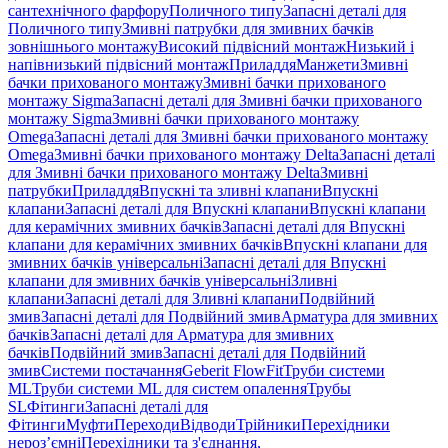
сантехнічного фарфору
Поличного типу
Запасні деталі для
Поличного типу
Змивні патрубки для змивних бачків
зовнішнього монтажу
Високий підвісний монтаж
Низький і
напівнизький підвісний монтаж
Приладдя
Манжети
Змивні
бачки прихованого монтажу
Змивні бачки прихованого
монтажу Sigma
Запасні деталі для Змивні бачки прихованого
монтажу Sigma
Змивні бачки прихованого монтажу
Omega
Запасні деталі для Змивні бачки прихованого монтажу
Omega
Змивні бачки прихованого монтажу Delta
Запасні деталі
для Змивні бачки прихованого монтажу Delta
Змивні
патрубки
Приладдя
Впускні та зливні клапани
Впускні
клапани
Запасні деталі для Впускні клапани
Впускні клапани
для керамічних змивних бачків
Запасні деталі для Впускні
клапани для керамічних змивних бачків
Впускні клапани для
змивних бачків універсальні
Запасні деталі для Впускні
клапани для змивних бачків універсальні
Зливні
клапани
Запасні деталі для Зливні клапани
Подвійний
змив
Запасні деталі для Подвійний змив
Арматура для змивних
бачкiв
Запасні деталі для Арматура для змивних
бачкiв
Подвійний змив
Запасні деталі для Подвійний
змив
Системи постачання
Geberit FlowFit
Труби системи
ML
Труби системи ML для систем опалення
Трубы
SL
Фітинги
Запасні деталі для
Фітинги
Муфти
Переходи
Відводи
Трійники
Перехідники
нероз’ємні
Перехідники та з'єднання,