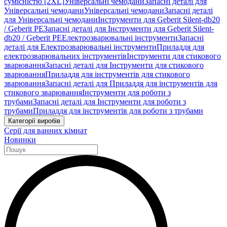
сумісністю [2XL]
Універсальні чемодани
Запасні деталі для
Універсальні чемодани
Універсальні чемодани
Запасні деталі
для Універсальні чемодани
Інструменти для Geberit Silent-db20
/ Geberit PE
Запасні деталі для Інструменти для Geberit Silent-
db20 / Geberit PE
Електрозварювальні інструменти
Запасні
деталі для Електрозварювальні інструменти
Приладдя для
електрозварювальних інструментів
Інструменти для стикового
зварювання
Запасні деталі для Інструменти для стикового
зварювання
Приладдя для інструментів для стикового
зварювання
Запасні деталі для Приладдя для інструментів для
стикового зварювання
Інструменти для роботи з
трубами
Запасні деталі для Інструменти для роботи з
трубами
Приладдя для інструментів для роботи з трубами
Категорії виробів
Серії для ванних кімнат
Новинки