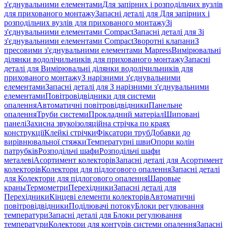
з'єднувальними елементами
Для запірних і розподільчих вузлів
для прихованого монтажу
Запасні деталі для Для запірних і
розподільчих вузлів для прихованого монтажу
Зі
з'єднувальними елементами Compact
Запасні деталі для Зі
з'єднувальними елементами Compact
Зворотні клапани
З
пресовими з'єднувальними елементами Mapress
Вимірювальні
ділянки водолічильників для прихованого монтажу
Запасні
деталі для Вимірювальні ділянки водолічильників для
прихованого монтажу
З нарізними з'єднувальними
елементами
Запасні деталі для З нарізними з'єднувальними
елементами
Повітровідвідники для системи
опалення
Автоматичні повітровідвідники
Панельне
опалення
Труби системи
Прокладний матеріал
Шиповані
панелі
Захисна звукоізоляційна стрічка по краях
конструкції
Клейкі стрічки
Фіксатори труб
Добавки до
вирівнювальної стяжки
Температурні шви
Опори колін
патрубків
Розподільчі шафи
Розподільчі шафи
металеві
Асортимент колекторів
Запасні деталі для Асортимент
колекторів
Колектори для підлогового опалення
Запасні деталі
для Колектори для підлогового опалення
Шаровые
краны
Термометри
Перехідники
Запасні деталі для
Перехідники
Кінцеві елементи колекторів
Автоматичні
повітровідвідники
Поділювачі потоку
Блоки регулювання
температури
Запасні деталі для Блоки регулювання
температури
Колектори для контурів системи опалення
Запасні