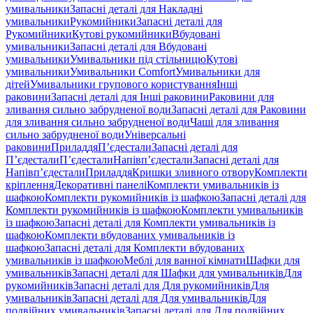
умивальники
Запасні деталі для Накладні
умивальники
Рукомийники
Запасні деталі для
Рукомийники
Кутові рукомийники
Вбудовані
умивальники
Запасні деталі для Вбудовані
умивальники
Умивальники під стільницю
Кутові
умивальники
Умивальники Comfort
Умивальники для
дітей
Умивальники групового користування
Інші
раковини
Запасні деталі для Інші раковини
Раковини для
зливання сильно забрудненої води
Запасні деталі для Раковини
для зливання сильно забрудненої води
Чаші для зливання
сильно забрудненої води
Універсальні
раковини
Приладдя
П’єдестали
Запасні деталі для
П’єдестали
П’єдестали
Напівп’єдестали
Запасні деталі для
Напівп’єдестали
Приладдя
Кришки зливного отвору
Комплекти
кріплення
Декоративні панелі
Комплекти умивальників із
шафкою
Комплекти рукомийників із шафкою
Запасні деталі для
Комплекти рукомийників із шафкою
Комплекти умивальників
із шафкою
Запасні деталі для Комплекти умивальників із
шафкою
Комплекти вбудованих умивальників із
шафкою
Запасні деталі для Комплекти вбудованих
умивальників із шафкою
Меблі для ванної кімнати
Шафки для
умивальників
Запасні деталі для Шафки для умивальників
Для
рукомийників
Запасні деталі для Для рукомийників
Для
умивальників
Запасні деталі для Для умивальників
Для
подвійних умивальників
Запасні деталі для Для подвійних