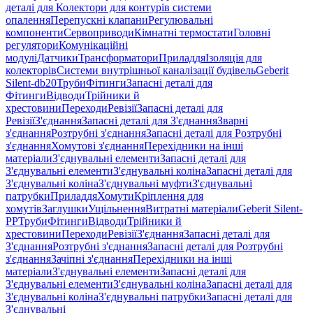
деталі для Колектори для контурів системи
опалення
Перепускні клапани
Регулювальні
компоненти
Сервоприводи
Кімнатні термостати
Головні
регулятори
Комунікаційні
модулі
Датчики
Трансформатори
Приладдя
Ізоляція для
колекторів
Системи внутрішньої каналізації будівель
Geberit
Silent-db20
Труби
Фітинги
Запасні деталі для
Фітинги
Відводи
Трійники й
хрестовини
Переходи
Ревізії
Запасні деталі для
Ревізії
З'єднання
Запасні деталі для З'єднання
Зварні
з'єднання
Розтрубні з'єднання
Запасні деталі для Розтрубні
з'єднання
Хомутові з'єднання
Перехідники на інші
матеріали
З'єднувальні елементи
Запасні деталі для
З'єднувальні елементи
З'єднувальні коліна
Запасні деталі для
З'єднувальні коліна
З'єднувальні муфти
З'єднувальні
патрубки
Приладдя
Хомути
Кріплення для
хомутів
Заглушки
Ущільнення
Витратні матеріали
Geberit Silent-
PP
Труби
Фітинги
Відводи
Трійники й
хрестовини
Переходи
Ревізії
З'єднання
Запасні деталі для
З'єднання
Розтрубні з'єднання
Запасні деталі для Розтрубні
з'єднання
Зачіпні з'єднання
Перехідники на інші
матеріали
З'єднувальні елементи
Запасні деталі для
З'єднувальні елементи
З'єднувальні коліна
Запасні деталі для
З'єднувальні коліна
З'єднувальні патрубки
Запасні деталі для
З'єднувальні