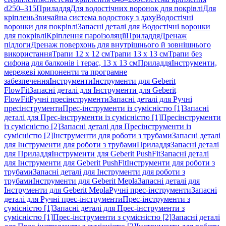
d250–315
Приладдя
Для водостічних воронок для покрівлі
Для
кріплень
Звичайна система водостоку з даху
Водостічні
воронки для покрівлі
Запасні деталі для Водостічні воронки
для покрівлі
Кріплення пароізоляції
Приладдя
Дренаж
підлоги
Дренаж поверхонь для внутрішнього й зовнішнього
використання
Трапи 12 x 12 см
Трапи 13 x 13 см
Трапи без
сифона для балконів і терас, 13 x 13 см
Приладдя
Інструменти,
мережеві компоненти та програмне
забезпечення
Інструменти
Інструменти для Geberit
FlowFit
Запасні деталі для Інструменти для Geberit
FlowFit
Ручні пресінструменти
Запасні деталі для Ручні
пресінструменти
Прес-інструменти із сумісністю [1]
Запасні
деталі для Прес-інструменти із сумісністю [1]
Пресінструменти
із сумісністю [2]
Запасні деталі для Пресінструменти із
сумісністю [2]
Інструменти для роботи з трубами
Запасні деталі
для Інструменти для роботи з трубами
Приладдя
Запасні деталі
для Приладдя
Інструменти для Geberit PushFit
Запасні деталі
для Інструменти для Geberit PushFit
Інструменти для роботи з
трубами
Запасні деталі для Інструменти для роботи з
трубами
Інструменти для Geberit Mepla
Запасні деталі для
Інструменти для Geberit Mepla
Ручні прес-інструменти
Запасні
деталі для Ручні прес-інструменти
Прес-інструменти з
сумісністю [1]
Запасні деталі для Прес-інструменти з
сумісністю [1]
Прес-інструменти з сумісністю [2]
Запасні деталі