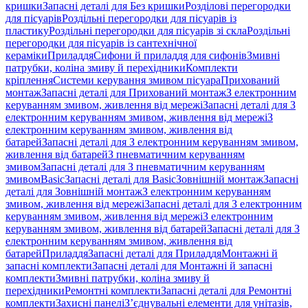
кришки
Запасні деталі для Без кришки
Розділові перегородки
для пісуарів
Роздільні перегородки для пісуарів із
пластику
Роздільні перегородки для пісуарів зі скла
Роздільні
перегородки для пісуарів із сантехнічної
кераміки
Приладдя
Сифони й приладдя для сифонів
Змивні
патрубки, коліна змиву й перехідники
Комплекти
кріплення
Системи керування змивом пісуара
Прихований
монтаж
Запасні деталі для Прихований монтаж
З електронним
керуванням змивом, живлення від мережі
Запасні деталі для З
електронним керуванням змивом, живлення від мережі
З
електронним керуванням змивом, живлення від
батарей
Запасні деталі для З електронним керуванням змивом,
живлення від батарей
З пневматичним керуванням
змивом
Запасні деталі для З пневматичним керуванням
змивом
Basic
Запасні деталі для Basic
Зовнішній монтаж
Запасні
деталі для Зовнішній монтаж
З електронним керуванням
змивом, живлення від мережі
Запасні деталі для З електронним
керуванням змивом, живлення від мережі
З електронним
керуванням змивом, живлення від батарей
Запасні деталі для З
електронним керуванням змивом, живлення від
батарей
Приладдя
Запасні деталі для Приладдя
Монтажні й
запасні комплекти
Запасні деталі для Монтажні й запасні
комплекти
Змивні патрубки, коліна змиву й
перехідники
Ремонтні комплекти
Запасні деталі для Ремонтні
комплекти
Захисні панелі
З’єднувальні елементи для унітазів,