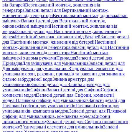
від батарей
Вертикальний монтаж, живлення від
генератора
Запасні деталі для Вертикальний монтаж,
живлення від генератора
Вертикальний монтаж, одноважільні
змішувачі
Запасні деталі для Вертикальний монтаж,
одноважільні змішувачі
Настінний монтаж, живлення від
мережі
Запасні деталі для Настінний монтаж, живлення від
мережі
Настінний монтаж, живлення від батарей
Запасні деталі
для Настінний монтаж, живлення від батарей
Настінний
монтаж, живлення від генератора
Запасні деталі для Настінний
монтаж, живлення від генератора
Настінний монтаж,
змішувачі з двома ручками
Приладдя
Запасні деталі для
Приладдя
Для змішувачів для умивальника
Запасні деталі для
Для змішувачів для умивальника
З’єднувальні елементи для
умивальних зон, раковин, приладів та раковин для зливання
сильно забрудненої води
Зливна арматура для
умивальників
Запасні деталі для Зливна арматура для
умивальників
Сифони
Запасні деталі для Сифони
Сифони,
компактні моделі
Запасні деталі для Сифони, компактні
моделі
Пляшкові сифони для умивальників
Запасні деталі для
Пляшкові сифони для умивальників
Пляшкові сифони для
умивальників, компактна модель
Запасні деталі для Пляшкові
сифони для умивальників, компактна модель
Сифони
прихованого монтажу
Запасні деталі для Сифони прихованого
монтажу
З’єднувальні елементи для вмивальників
Запасні