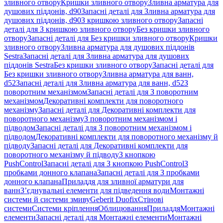
зливного отвору
Кришки зливного отвору
Зливна арматура для
душових піддонів, d90
Запасні деталі для Зливна арматура для
душових піддонів, d90
З кришкою зливного отвору
Запасні
деталі для З кришкою зливного отвору
Без кришки зливного
отвору
Запасні деталі для Без кришки зливного отвору
Кришки
зливного отвору
Зливна арматура для душових піддонів
Sestra
Запасні деталі для Зливна арматура для душових
піддонів Sestra
Без кришки зливного отвору
Запасні деталі для
Без кришки зливного отвору
Зливна арматура для ванн,
d52
Запасні деталі для Зливна арматура для ванн, d52
З
поворотним механізмом
Запасні деталі для З поворотним
механізмом
Декоративні комплекти для поворотного
механізму
Запасні деталі для Декоративні комплекти для
поворотного механізму
З поворотним механізмом і
підводом
Запасні деталі для З поворотним механізмом і
підводом
Декоративні комплекти для поворотного механізму й
підводу
Запасні деталі для Декоративні комплекти для
поворотного механізму й підводу
З кнопкою
PushControl
Запасні деталі для З кнопкою PushControl
З
пробками донного клапана
Запасні деталі для З пробками
донного клапана
Приладдя для зливної арматури для
ванн
З’єднувальні елементи для підведення води
Монтажні
системи й системи змиву
Geberit Duofix
Стінові
системи
Системи кріплення
Облицювання
Приладдя
Монтажні
елементи
Запасні деталі для Монтажні елементи
Монтажні