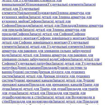
деталі для З’єднувальні елементи для
вмивальників
Облицювання
З’єднувальні елементи
Запасні
деталі для З’єднувальні
елементи
Ущільнення
Подовжувачі
Зливна арматура для
кухонних мийок
Запасні деталі для Зливна арматура для
кухонних мийок
Сифони
Запасні деталі для
Сифони
Приладдя
Запасні деталі для Приладдя
Зливна арматура
для приладів
Запасні деталі для Зливна арматура для
приладів
Сифони
Запасні деталі для Сифони
Сифони
прихованого монтажу
Сифони зовнішнього монтажу
Запасні
деталі для Сифони зовнішнього монтажу
З’єднувальні
елементи
Запасні деталі для З’єднувальні елементи
Зливна
арматура для раковин для зливання сильно забрудненої
води
Запасні деталі для Зливна арматура для раковин для
зливання сильно забрудненої води
Сифони
Запасні деталі для
Сифони
З’єднувальні патрубки
Запасні деталі для З’єднувальні
патрубки
Донні клапани
Приладдя
Душові системи та
ванни
Душові системи
Дренаж підлоги для душових
систем
Запасні деталі для Дренаж підлоги для душових
систем
Душові дренажні канали
Запасні деталі для Душові
дренажні канали
Приладдя для дренажних каналів
Трапи для
душа
Запасні деталі для Трапи для душа
Приладдя для трапів
для душа
Запасні деталі для Приладдя для трапів для
душа
Водовідводи в стіні
Запасні деталі для Водовідводи в
стіні
Приладдя для водовідводів
Запасні деталі для Приладдя