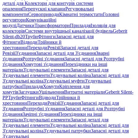
деталі для Колектори для контурів системи
опалення
Перепускні клапани
Регулювальні
компоненти
Сервоприводи
Кімнатні термостати
Головні
регулятори
Комунікаційні
модулі
Датчики
Трансформатори
Приладдя
Ізоляція для
колекторів
Системи внутрішньої каналізації будівель
Geberit
Silent-db20
Труби
Фітинги
Запасні деталі для
Фітинги
Відводи
Трійники й
хрестовини
Переходи
Ревізії
Запасні деталі для
Ревізії
З'єднання
Запасні деталі для З'єднання
Зварні
з'єднання
Розтрубні з'єднання
Запасні деталі для Розтрубні
з'єднання
Хомутові з'єднання
Перехідники на інші
матеріали
З'єднувальні елементи
Запасні деталі для
З'єднувальні елементи
З'єднувальні коліна
Запасні деталі для
З'єднувальні коліна
З'єднувальні муфти
З'єднувальні
патрубки
Приладдя
Хомути
Кріплення для
хомутів
Заглушки
Ущільнення
Витратні матеріали
Geberit Silent-
PP
Труби
Фітинги
Відводи
Трійники й
хрестовини
Переходи
Ревізії
З'єднання
Запасні деталі для
З'єднання
Розтрубні з'єднання
Запасні деталі для Розтрубні
з'єднання
Зачіпні з'єднання
Перехідники на інші
матеріали
З'єднувальні елементи
Запасні деталі для
З'єднувальні елементи
З'єднувальні коліна
Запасні деталі для
З'єднувальні коліна
З'єднувальні патрубки
Запасні деталі для
З'єднувальні