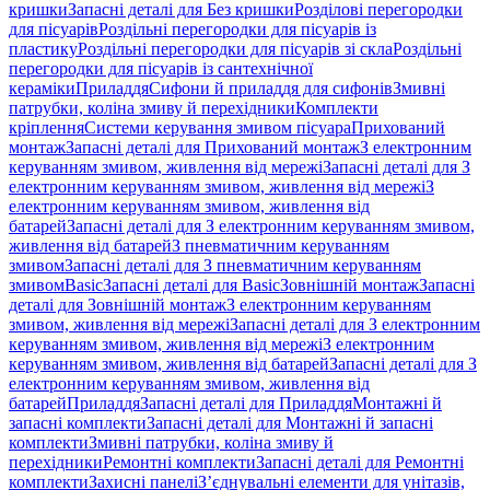
кришки
Запасні деталі для Без кришки
Розділові перегородки
для пісуарів
Роздільні перегородки для пісуарів із
пластику
Роздільні перегородки для пісуарів зі скла
Роздільні
перегородки для пісуарів із сантехнічної
кераміки
Приладдя
Сифони й приладдя для сифонів
Змивні
патрубки, коліна змиву й перехідники
Комплекти
кріплення
Системи керування змивом пісуара
Прихований
монтаж
Запасні деталі для Прихований монтаж
З електронним
керуванням змивом, живлення від мережі
Запасні деталі для З
електронним керуванням змивом, живлення від мережі
З
електронним керуванням змивом, живлення від
батарей
Запасні деталі для З електронним керуванням змивом,
живлення від батарей
З пневматичним керуванням
змивом
Запасні деталі для З пневматичним керуванням
змивом
Basic
Запасні деталі для Basic
Зовнішній монтаж
Запасні
деталі для Зовнішній монтаж
З електронним керуванням
змивом, живлення від мережі
Запасні деталі для З електронним
керуванням змивом, живлення від мережі
З електронним
керуванням змивом, живлення від батарей
Запасні деталі для З
електронним керуванням змивом, живлення від
батарей
Приладдя
Запасні деталі для Приладдя
Монтажні й
запасні комплекти
Запасні деталі для Монтажні й запасні
комплекти
Змивні патрубки, коліна змиву й
перехідники
Ремонтні комплекти
Запасні деталі для Ремонтні
комплекти
Захисні панелі
З’єднувальні елементи для унітазів,