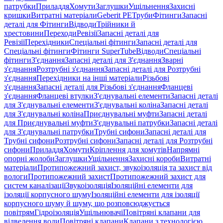
патрубки
Приладдя
Хомути
Заглушки
Ущільнення
Захисні
кришки
Витратні матеріали
Geberit PE
Труби
Фітинги
Запасні
деталі для Фітинги
Відводи
Трійники й
хрестовини
Переходи
Ревізії
Запасні деталі для
Ревізії
Перехідники
Спеціальні фітинги
Запасні деталі для
Спеціальні фітинги
Фітинги SuperTube
Відводи
Спеціальні
фітинги
З'єднання
Запасні деталі для З'єднання
Зварні
з'єднання
Розтрубні з'єднання
Запасні деталі для Розтрубні
з'єднання
Перехідники на інші матеріали
Різьбові
з'єднання
Запасні деталі для Різьбові з'єднання
Фланцеві
з'єднання
Фланцеві втулки
З'єднувальні елементи
Запасні деталі
для З'єднувальні елементи
З'єднувальні коліна
Запасні деталі
для З'єднувальні коліна
Приєднувальні муфти
Запасні деталі
для Приєднувальні муфти
З'єднувальні патрубки
Запасні деталі
для З'єднувальні патрубки
Трубні сифони
Запасні деталі для
Трубні сифони
Розтрубні сифони
Запасні деталі для Розтрубні
сифони
Приладдя
Хомути
Кріплення для хомутів
Напрямні
опорні жолоби
Заглушки
Ущільнення
Захисні короби
Витратні
матеріали
Протипожежний захист, звукоізоляція та захист від
вологи
Протипожежний захист
Протипожежний захист для
систем каналізації
Звукоізоляція
Ізоляційні елементи для
ізоляції корпусного шуму
Ізоляційні елементи для ізоляції
корпусного шуму й шуму, що розповсюджується
повітрям
Гідроізоляція
Ущільнювачі
Повітряні клапани для
відведення води
Повітряні клапани
Клапани з технологією