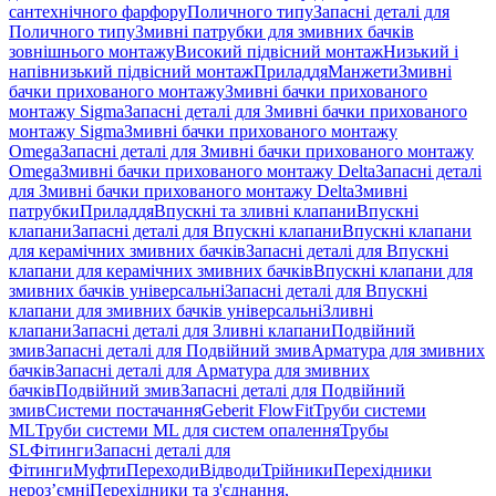
сантехнічного фарфору
Поличного типу
Запасні деталі для
Поличного типу
Змивні патрубки для змивних бачків
зовнішнього монтажу
Високий підвісний монтаж
Низький і
напівнизький підвісний монтаж
Приладдя
Манжети
Змивні
бачки прихованого монтажу
Змивні бачки прихованого
монтажу Sigma
Запасні деталі для Змивні бачки прихованого
монтажу Sigma
Змивні бачки прихованого монтажу
Omega
Запасні деталі для Змивні бачки прихованого монтажу
Omega
Змивні бачки прихованого монтажу Delta
Запасні деталі
для Змивні бачки прихованого монтажу Delta
Змивні
патрубки
Приладдя
Впускні та зливні клапани
Впускні
клапани
Запасні деталі для Впускні клапани
Впускні клапани
для керамічних змивних бачків
Запасні деталі для Впускні
клапани для керамічних змивних бачків
Впускні клапани для
змивних бачків універсальні
Запасні деталі для Впускні
клапани для змивних бачків універсальні
Зливні
клапани
Запасні деталі для Зливні клапани
Подвійний
змив
Запасні деталі для Подвійний змив
Арматура для змивних
бачкiв
Запасні деталі для Арматура для змивних
бачкiв
Подвійний змив
Запасні деталі для Подвійний
змив
Системи постачання
Geberit FlowFit
Труби системи
ML
Труби системи ML для систем опалення
Трубы
SL
Фітинги
Запасні деталі для
Фітинги
Муфти
Переходи
Відводи
Трійники
Перехідники
нероз’ємні
Перехідники та з'єднання,