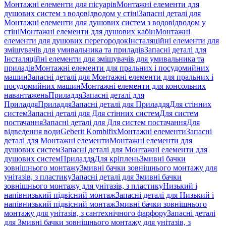
Монтажні елементи для пісуарів
Монтажні елементи для
душових систем з водовідводом у стіні
Запасні деталі для
Монтажні елементи для душових систем з водовідводом у
стіні
Монтажні елементи для душових кабін
Монтажні
елементи для душових перегородок
Інсталяційні елементи для
змішувачів для умивальника та приладів
Запасні деталі для
Інсталяційні елементи для змішувачів для умивальника та
приладів
Монтажні елементи для пральних і посудомийних
машин
Запасні деталі для Монтажні елементи для пральних і
посудомийних машин
Монтажні елементи для консольних
навантажень
Приладдя
Запасні деталі для
Приладдя
Приладдя
Запасні деталі для Приладдя
Для стінних
систем
Запасні деталі для Для стінних систем
Для систем
постачання
Запасні деталі для Для систем постачання
Для
відведення води
Geberit Kombifix
Монтажні елементи
Запасні
деталі для Монтажні елементи
Монтажні елементи для
душових систем
Запасні деталі для Монтажні елементи для
душових систем
Приладдя
Для кріплень
Змивні бачки
зовнішнього монтажу
Змивні бачки зовнішнього монтажу для
унітазів, з пластику
Запасні деталі для Змивні бачки
зовнішнього монтажу для унітазів, з пластику
Низький і
напівнизький підвісний монтаж
Запасні деталі для Низький і
напівнизький підвісний монтаж
Змивні бачки зовнішнього
монтажу для унітазів, з сантехнічного фарфору
Запасні деталі
для Змивні бачки зовнішнього монтажу для унітазів, з