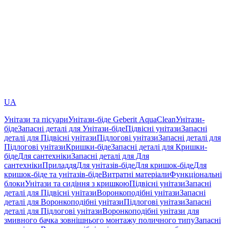
UA
Унітази та пісуари
Унітази-біде Geberit AquaClean
Унітази-
біде
Запасні деталі для Унітази-біде
Підвісні унітази
Запасні
деталі для Підвісні унітази
Підлогові унітази
Запасні деталі для
Підлогові унітази
Кришки-біде
Запасні деталі для Кришки-
біде
Для сантехніки
Запасні деталі для Для
сантехніки
Приладдя
Для унітазів-біде
Для кришок-біде
Для
кришок-біде та унітазів-біде
Витратні матеріали
Функціональні
блоки
Унітази та сидіння з кришкою
Підвісні унітази
Запасні
деталі для Підвісні унітази
Воронкоподібні унітази
Запасні
деталі для Воронкоподібні унітази
Підлогові унітази
Запасні
деталі для Підлогові унітази
Воронкоподібні унітази для
змивного бачка зовнішнього монтажу поличного типу
Запасні