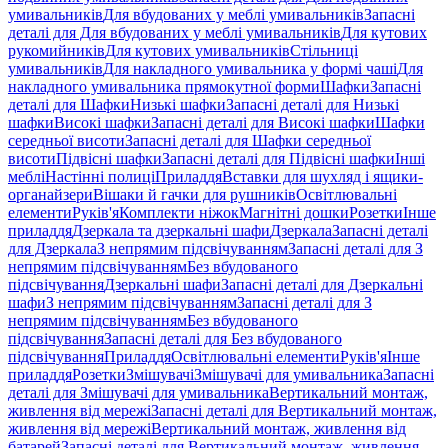
умивальників
Для вбудованих у меблі умивальників
Запасні
деталі для Для вбудованих у меблі умивальників
Для кутових
рукомийників
Для кутових умивальників
Стільниці
умивальників
Для накладного умивальника у формі чаші
Для
накладного умивальника прямокутної форми
Шафки
Запасні
деталі для Шафки
Низькі шафки
Запасні деталі для Низькі
шафки
Високі шафки
Запасні деталі для Високі шафки
Шафки
середньої висоти
Запасні деталі для Шафки середньої
висоти
Підвісні шафки
Запасні деталі для Підвісні шафки
Інші
меблі
Настінні полиці
Приладдя
Вставки для шухляд і ящики-
органайзери
Вішаки й гачки для рушників
Освітлювальні
елементи
Руків'я
Комплекти ніжок
Магнітні дошки
Розетки
Інше
приладдя
Дзеркала та дзеркальні шафи
Дзеркала
Запасні деталі
для Дзеркала
З непрямим підсвічуванням
Запасні деталі для З
непрямим підсвічуванням
Без вбудованого
підсвічування
Дзеркальні шафи
Запасні деталі для Дзеркальні
шафи
З непрямим підсвічуванням
Запасні деталі для З
непрямим підсвічуванням
Без вбудованого
підсвічування
Запасні деталі для Без вбудованого
підсвічування
Приладдя
Освітлювальні елементи
Руків'я
Інше
приладдя
Розетки
Змішувачі
Змішувачі для умивальника
Запасні
деталі для Змішувачі для умивальника
Вертикальний монтаж,
живлення від мережі
Запасні деталі для Вертикальний монтаж,
живлення від мережі
Вертикальний монтаж, живлення від
батарей
Запасні деталі для Вертикальний монтаж, живлення