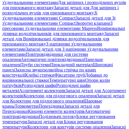
з'єднувальними елементами
Для запірних і розподільчих вузлів
для прихованого монтажу
Запасні деталі для Для запірних і
розподільчих вузлів для прихованого монтажу
Зі
з'єднувальними елементами Compact
Запасні деталі для Зі
з'єднувальними елементами Compact
Зворотні клапани
З
пресовими з'єднувальними елементами Mapress
Вимірювальні
ділянки водолічильників для прихованого монтажу
Запасні
деталі для Вимірювальні ділянки водолічильників для
прихованого монтажу
З нарізними з'єднувальними
елементами
Запасні деталі для З нарізними з'єднувальними
елементами
Повітровідвідники для системи
опалення
Автоматичні повітровідвідники
Панельне
опалення
Труби системи
Прокладний матеріал
Шиповані
панелі
Захисна звукоізоляційна стрічка по краях
конструкції
Клейкі стрічки
Фіксатори труб
Добавки до
вирівнювальної стяжки
Температурні шви
Опори колін
патрубків
Розподільчі шафи
Розподільчі шафи
металеві
Асортимент колекторів
Запасні деталі для Асортимент
колекторів
Колектори для підлогового опалення
Запасні деталі
для Колектори для підлогового опалення
Шаровые
краны
Термометри
Перехідники
Запасні деталі для
Перехідники
Кінцеві елементи колекторів
Автоматичні
повітровідвідники
Поділювачі потоку
Блоки регулювання
температури
Запасні деталі для Блоки регулювання
температури
Колектори для контурів системи опалення
Запасні