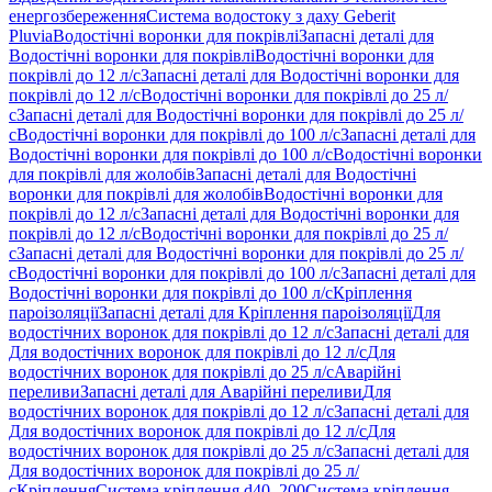
енергозбереження
Система водостоку з даху Geberit
Pluvia
Водостічні воронки для покрівлі
Запасні деталі для
Водостічні воронки для покрівлі
Водостічні воронки для
покрівлі до 12 л/с
Запасні деталі для Водостічні воронки для
покрівлі до 12 л/с
Водостічні воронки для покрівлі до 25 л/
с
Запасні деталі для Водостічні воронки для покрівлі до 25 л/
с
Водостічні воронки для покрівлі до 100 л/с
Запасні деталі для
Водостічні воронки для покрівлі до 100 л/с
Водостічні воронки
для покрівлі для жолобів
Запасні деталі для Водостічні
воронки для покрівлі для жолобів
Водостічні воронки для
покрівлі до 12 л/с
Запасні деталі для Водостічні воронки для
покрівлі до 12 л/с
Водостічні воронки для покрівлі до 25 л/
с
Запасні деталі для Водостічні воронки для покрівлі до 25 л/
с
Водостічні воронки для покрівлі до 100 л/с
Запасні деталі для
Водостічні воронки для покрівлі до 100 л/с
Кріплення
пароізоляції
Запасні деталі для Кріплення пароізоляції
Для
водостічних воронок для покрівлі до 12 л/с
Запасні деталі для
Для водостічних воронок для покрівлі до 12 л/с
Для
водостічних воронок для покрівлі до 25 л/с
Аварійні
переливи
Запасні деталі для Аварійні переливи
Для
водостічних воронок для покрівлі до 12 л/с
Запасні деталі для
Для водостічних воронок для покрівлі до 12 л/с
Для
водостічних воронок для покрівлі до 25 л/с
Запасні деталі для
Для водостічних воронок для покрівлі до 25 л/
с
Кріплення
Система кріплення d40–200
Система кріплення