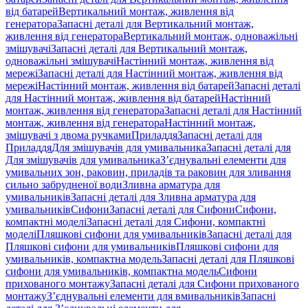
від батарей
Вертикальний монтаж, живлення від
генератора
Запасні деталі для Вертикальний монтаж,
живлення від генератора
Вертикальний монтаж, одноважільні
змішувачі
Запасні деталі для Вертикальний монтаж,
одноважільні змішувачі
Настінний монтаж, живлення від
мережі
Запасні деталі для Настінний монтаж, живлення від
мережі
Настінний монтаж, живлення від батарей
Запасні деталі
для Настінний монтаж, живлення від батарей
Настінний
монтаж, живлення від генератора
Запасні деталі для Настінний
монтаж, живлення від генератора
Настінний монтаж,
змішувачі з двома ручками
Приладдя
Запасні деталі для
Приладдя
Для змішувачів для умивальника
Запасні деталі для
Для змішувачів для умивальника
З’єднувальні елементи для
умивальних зон, раковин, приладів та раковин для зливання
сильно забрудненої води
Зливна арматура для
умивальників
Запасні деталі для Зливна арматура для
умивальників
Сифони
Запасні деталі для Сифони
Сифони,
компактні моделі
Запасні деталі для Сифони, компактні
моделі
Пляшкові сифони для умивальників
Запасні деталі для
Пляшкові сифони для умивальників
Пляшкові сифони для
умивальників, компактна модель
Запасні деталі для Пляшкові
сифони для умивальників, компактна модель
Сифони
прихованого монтажу
Запасні деталі для Сифони прихованого
монтажу
З’єднувальні елементи для вмивальників
Запасні