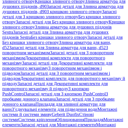
зливного отвору
Кришки зливного отвору
Зливна арматура для
душових піддонів, d90
Запасні деталі для Зливна арматура для
душових піддонів, d90
З кришкою зливного отвору
Запасні
деталі для З кришкою зливного отвору
Без кришки зливного
отвору
Запасні деталі для Без кришки зливного отвору
Кришки
зливного отвору
Зливна арматура для душових піддонів
Sestra
Запасні деталі для Зливна арматура для душових
піддонів Sestra
Без кришки зливного отвору
Запасні деталі для
Без кришки зливного отвору
Зливна арматура для ванн,
d52
Запасні деталі для Зливна арматура для ванн, d52
З
поворотним механізмом
Запасні деталі для З поворотним
механізмом
Декоративні комплекти для поворотного
механізму
Запасні деталі для Декоративні комплекти для
поворотного механізму
З поворотним механізмом і
підводом
Запасні деталі для З поворотним механізмом і
підводом
Декоративні комплекти для поворотного механізму й
підводу
Запасні деталі для Декоративні комплекти для
поворотного механізму й підводу
З кнопкою
PushControl
Запасні деталі для З кнопкою PushControl
З
пробками донного клапана
Запасні деталі для З пробками
донного клапана
Приладдя для зливної арматури для
ванн
З’єднувальні елементи для підведення води
Монтажні
системи й системи змиву
Geberit Duofix
Стінові
системи
Системи кріплення
Облицювання
Приладдя
Монтажні
елементи
Запасні деталі для Монтажні елементи
Монтажні