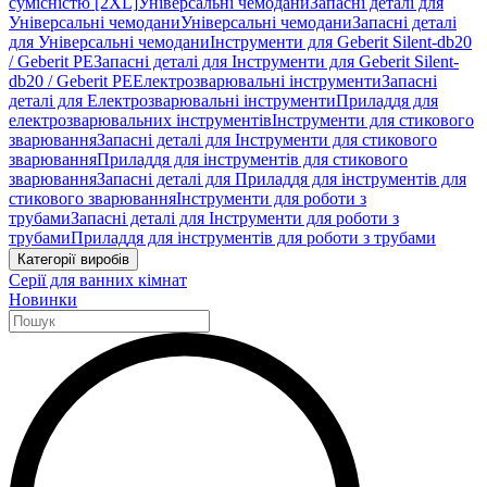
сумісністю [2XL]
Універсальні чемодани
Запасні деталі для
Універсальні чемодани
Універсальні чемодани
Запасні деталі
для Універсальні чемодани
Інструменти для Geberit Silent-db20
/ Geberit PE
Запасні деталі для Інструменти для Geberit Silent-
db20 / Geberit PE
Електрозварювальні інструменти
Запасні
деталі для Електрозварювальні інструменти
Приладдя для
електрозварювальних інструментів
Інструменти для стикового
зварювання
Запасні деталі для Інструменти для стикового
зварювання
Приладдя для інструментів для стикового
зварювання
Запасні деталі для Приладдя для інструментів для
стикового зварювання
Інструменти для роботи з
трубами
Запасні деталі для Інструменти для роботи з
трубами
Приладдя для інструментів для роботи з трубами
Категорії виробів
Серії для ванних кімнат
Новинки