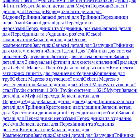
Mapress Therm
Труби системи Therm
Фітинги
Запасні деталі для
Фітинги
Муфти
Запасні деталі для Муфти
Переходи
Запасні
деталі для Переходи
Відводи
Запасні деталі для
Відводи
Трійники
Запасні деталі для Трійники
Перехідники
нероз’ємні
Запасні деталі для Перехідники
нероз’ємні
Перехідники та з’єднання, роз’ємні
Запасні деталі
для Перехідники та з’єднання, роз’ємні
Осьові
компенсатори
Запасні деталі для Осьові
компенсатори
Заглушки
Запасні деталі для Заглушки
Трійники
для систем опалення
Запасні деталі для Трійники для систем
опалення
З'єднувальні фітинги для систем опалення
Запасні
деталі для З'єднувальні фітинги для систем опалення
Приладдя
для Geberit Mapress Therm
Ущільнювачі для систем
Комплекти
затискних гвинтів для фланцевих з'єднань
Кріплення для
труб
Geberit Mapress з вуглецевої сталі
Geberit Mapress з
вуглецевої сталі
Запасні деталі для Geberit Mapress з вуглецевої
сталі
Труби системи 1.0034
Труби системи 1.0215
Муфти
Запасні
деталі для Муфти
Переходи
Запасні деталі для
Переходи
Відводи
Запасні деталі для Відводи
Трійники
Запасні
деталі для Трійники
Хрестовини двоплощинні
Запасні деталі
для Хрестовини двоплощинні
Перехідники нероз'ємні
Запасні
деталі для Перехідники нероз'ємні
Перехідники та з'єднання,
роз'ємні
Запасні деталі для Перехідники та з'єднання,
роз'ємні
Компенсатори
Запасні деталі для
Компенсатори
Заглушки
Запасні деталі для Заглушки
Трійники