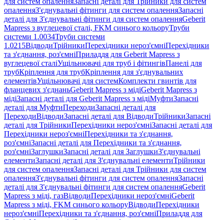
для систем опалення
Запасні деталі для Трійники для систем
опалення
З'єднувальні фітинги для систем опалення
Запасні
деталі для З'єднувальні фітинги для систем опалення
Geberit
Mapress з вуглецевої сталі, FKM синього кольору
Труби
системи 1.0034
Труби системи
1.0215
Відводи
Трійники
Перехідники нероз'ємні
Перехідники
та з'єднання, роз'ємні
Приладдя для Geberit Mapress з
вуглецевої сталі
Ущільнювачі для труб і фітингів
Панелі для
труб
Кріплення для труб
Кріплення для з'єднувальних
елементів
Ущільнювачі для систем
Комплекти гвинтів для
фланцевих з'єднань
Geberit Mapress з міді
Geberit Mapress з
міді
Запасні деталі для Geberit Mapress з міді
Муфти
Запасні
деталі для Муфти
Переходи
Запасні деталі для
Переходи
Відводи
Запасні деталі для Відводи
Трійники
Запасні
деталі для Трійники
Перехідники нероз'ємні
Запасні деталі для
Перехідники нероз'ємні
Перехідники та з'єднання,
роз'ємні
Запасні деталі для Перехідники та з'єднання,
роз'ємні
Заглушки
Запасні деталі для Заглушки
З'єднувальні
елементи
Запасні деталі для З'єднувальні елементи
Трійники
для систем опалення
Запасні деталі для Трійники для систем
опалення
З'єднувальні фітинги для систем опалення
Запасні
деталі для З'єднувальні фітинги для систем опалення
Geberit
Mapress з міді, газ
Відводи
Перехідники нероз'ємні
Geberit
Mapress з міді, FKM синього кольору
Відводи
Перехідники
нероз'ємні
Перехідники та з'єднання, роз'ємні
Приладдя для