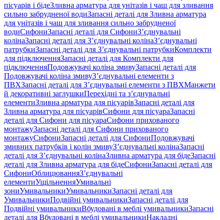
пісуарів і біде
Зливна арматура для унітазів і чаш для зливання
сильно забрудненої води
Запасні деталі для Зливна арматура
для унітазів і чаш для зливання сильно забрудненої
води
Сифони
Запасні деталі для Сифони
З’єднувальні
коліна
Запасні деталі для З’єднувальні коліна
З’єднувальні
патрубки
Запасні деталі для З’єднувальні патрубки
Комплекти
для підключення
Запасні деталі для Комплекти для
підключення
Подовжувачі коліна змиву
Запасні деталі для
Подовжувачі коліна змиву
З’єднувальні елементи з
ПВХ
Запасні деталі для З’єднувальні елементи з ПВХ
Манжети
й декоративні заглушки
Перехідні та з’єднувальні
елементи
Зливна арматура для пісуарів
Запасні деталі для
Зливна арматура для пісуарів
Сифони для пісуара
Запасні
деталі для Сифони для пісуара
Сифони прихованого
монтажу
Запасні деталі для Сифони прихованого
монтажу
Сифони
Запасні деталі для Сифони
Подовжувачі
змивних патрубків і колін змиву
З’єднувальні коліна
Запасні
деталі для З’єднувальні коліна
Зливна арматура для біде
Запасні
деталі для Зливна арматура для біде
Сифони
Запасні деталі для
Сифони
Облицювання
З’єднувальні
елементи
Ущільнення
Умивальні
зони
Умивальники
Умивальники
Запасні деталі для
Умивальники
Подвійні умивальники
Запасні деталі для
Подвійні умивальники
Вбудовані в меблі умивальники
Запасні
деталі для Вбудовані в меблі умивальники
Накладні