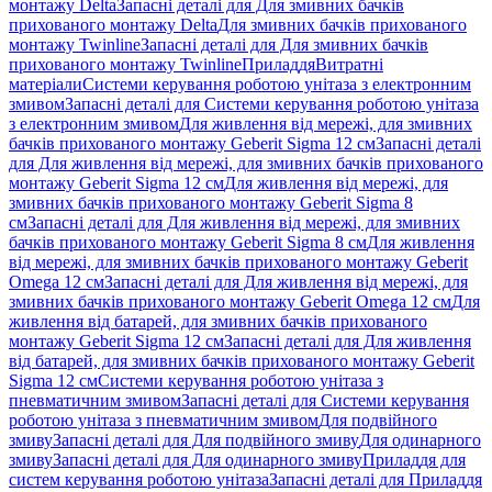
монтажу Delta
Запасні деталі для Для змивних бачків
прихованого монтажу Delta
Для змивних бачків прихованого
монтажу Twinline
Запасні деталі для Для змивних бачків
прихованого монтажу Twinline
Приладдя
Витратні
матеріали
Системи керування роботою унітаза з електронним
змивом
Запасні деталі для Системи керування роботою унітаза
з електронним змивом
Для живлення від мережі, для змивних
бачків прихованого монтажу Geberit Sigma 12 см
Запасні деталі
для Для живлення від мережі, для змивних бачків прихованого
монтажу Geberit Sigma 12 см
Для живлення від мережі, для
змивних бачків прихованого монтажу Geberit Sigma 8
см
Запасні деталі для Для живлення від мережі, для змивних
бачків прихованого монтажу Geberit Sigma 8 см
Для живлення
від мережі, для змивних бачків прихованого монтажу Geberit
Omega 12 см
Запасні деталі для Для живлення від мережі, для
змивних бачків прихованого монтажу Geberit Omega 12 см
Для
живлення від батарей, для змивних бачків прихованого
монтажу Geberit Sigma 12 см
Запасні деталі для Для живлення
від батарей, для змивних бачків прихованого монтажу Geberit
Sigma 12 см
Системи керування роботою унітаза з
пневматичним змивом
Запасні деталі для Системи керування
роботою унітаза з пневматичним змивом
Для подвійного
змиву
Запасні деталі для Для подвійного змиву
Для одинарного
змиву
Запасні деталі для Для одинарного змиву
Приладдя для
систем керування роботою унітаза
Запасні деталі для Приладдя