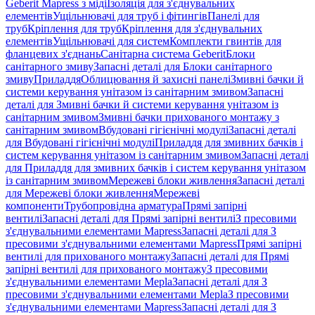
Geberit Mapress з міді
Ізоляція для з'єднувальних
елементів
Ущільнювачі для труб і фітингів
Панелі для
труб
Кріплення для труб
Кріплення для з'єднувальних
елементів
Ущільнювачі для систем
Комплекти гвинтів для
фланцевих з'єднань
Санітарна система Geberit
Блоки
санітарного змиву
Запасні деталі для Блоки санітарного
змиву
Приладдя
Облицювання й захисні панелі
Змивні бачки й
системи керування унітазом із санітарним змивом
Запасні
деталі для Змивні бачки й системи керування унітазом із
санітарним змивом
Змивні бачки прихованого монтажу з
санітарним змивом
Вбудовані гігієнічні модулі
Запасні деталі
для Вбудовані гігієнічні модулі
Приладдя для змивних бачків і
систем керування унітазом із санітарним змивом
Запасні деталі
для Приладдя для змивних бачків і систем керування унітазом
із санітарним змивом
Мережеві блоки живлення
Запасні деталі
для Мережеві блоки живлення
Мережеві
компоненти
Трубопровідна арматура
Прямі запірні
вентилі
Запасні деталі для Прямі запірні вентилі
З пресовими
з'єднувальними елементами Mapress
Запасні деталі для З
пресовими з'єднувальними елементами Mapress
Прямі запірні
вентилі для прихованого монтажу
Запасні деталі для Прямі
запірні вентилі для прихованого монтажу
З пресовими
з'єднувальними елементами Mepla
Запасні деталі для З
пресовими з'єднувальними елементами Mepla
З пресовими
з'єднувальними елементами Mapress
Запасні деталі для З