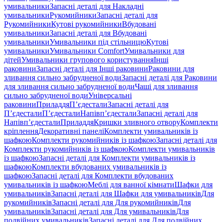
умивальники
Запасні деталі для Накладні
умивальники
Рукомийники
Запасні деталі для
Рукомийники
Кутові рукомийники
Вбудовані
умивальники
Запасні деталі для Вбудовані
умивальники
Умивальники під стільницю
Кутові
умивальники
Умивальники Comfort
Умивальники для
дітей
Умивальники групового користування
Інші
раковини
Запасні деталі для Інші раковини
Раковини для
зливання сильно забрудненої води
Запасні деталі для Раковини
для зливання сильно забрудненої води
Чаші для зливання
сильно забрудненої води
Універсальні
раковини
Приладдя
П’єдестали
Запасні деталі для
П’єдестали
П’єдестали
Напівп’єдестали
Запасні деталі для
Напівп’єдестали
Приладдя
Кришки зливного отвору
Комплекти
кріплення
Декоративні панелі
Комплекти умивальників із
шафкою
Комплекти рукомийників із шафкою
Запасні деталі для
Комплекти рукомийників із шафкою
Комплекти умивальників
із шафкою
Запасні деталі для Комплекти умивальників із
шафкою
Комплекти вбудованих умивальників із
шафкою
Запасні деталі для Комплекти вбудованих
умивальників із шафкою
Меблі для ванної кімнати
Шафки для
умивальників
Запасні деталі для Шафки для умивальників
Для
рукомийників
Запасні деталі для Для рукомийників
Для
умивальників
Запасні деталі для Для умивальників
Для
подвійних умивальників
Запасні деталі для Для подвійних