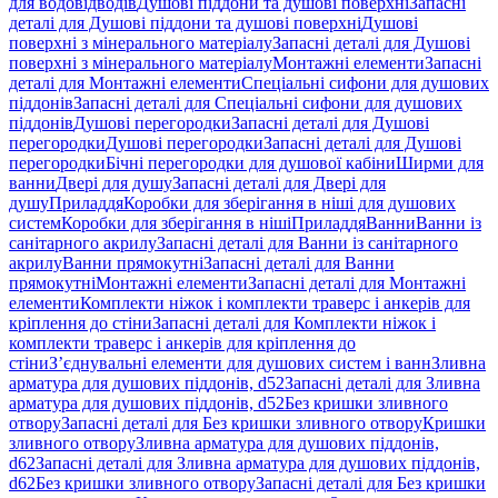
для водовідводів
Душові піддони та душові поверхні
Запасні
деталі для Душові піддони та душові поверхні
Душові
поверхні з мінерального матеріалу
Запасні деталі для Душові
поверхні з мінерального матеріалу
Монтажні елементи
Запасні
деталі для Монтажні елементи
Спеціальні сифони для душових
піддонів
Запасні деталі для Спеціальні сифони для душових
піддонів
Душові перегородки
Запасні деталі для Душові
перегородки
Душові перегородки
Запасні деталі для Душові
перегородки
Бічні перегородки для душової кабіни
Ширми для
ванни
Двері для душу
Запасні деталі для Двері для
душу
Приладдя
Коробки для зберігання в ніші для душових
систем
Коробки для зберігання в ніші
Приладдя
Ванни
Ванни із
санітарного акрилу
Запасні деталі для Ванни із санітарного
акрилу
Ванни прямокутні
Запасні деталі для Ванни
прямокутні
Монтажні елементи
Запасні деталі для Монтажні
елементи
Комплекти ніжок і комплекти траверс і анкерів для
кріплення до стіни
Запасні деталі для Комплекти ніжок і
комплекти траверс і анкерів для кріплення до
стіни
З’єднувальні елементи для душових систем і ванн
Зливна
арматура для душових піддонів, d52
Запасні деталі для Зливна
арматура для душових піддонів, d52
Без кришки зливного
отвору
Запасні деталі для Без кришки зливного отвору
Кришки
зливного отвору
Зливна арматура для душових піддонів,
d62
Запасні деталі для Зливна арматура для душових піддонів,
d62
Без кришки зливного отвору
Запасні деталі для Без кришки