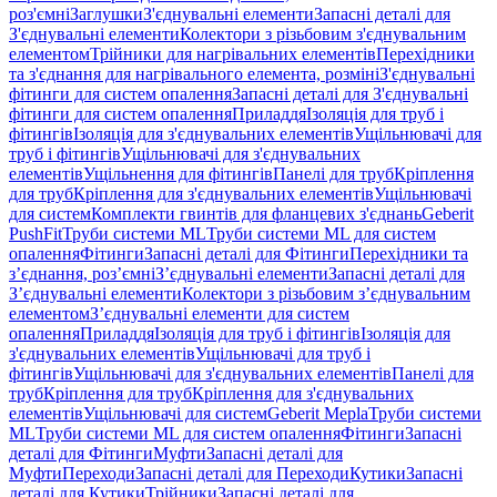
роз'ємні
Заглушки
З'єднувальні елементи
Запасні деталі для
З'єднувальні елементи
Колектори з різьбовим з'єднувальним
елементом
Трійники для нагрівальних елементів
Перехідники
та з'єднання для нагрівального елемента, розміні
З'єднувальні
фітинги для систем опалення
Запасні деталі для З'єднувальні
фітинги для систем опалення
Приладдя
Ізоляція для труб і
фітингів
Ізоляція для з'єднувальних елементів
Ущільнювачі для
труб і фітингів
Ущільнювачі для з'єднувальних
елементів
Ущільнення для фітингів
Панелі для труб
Кріплення
для труб
Кріплення для з'єднувальних елементів
Ущільнювачі
для систем
Комплекти гвинтів для фланцевих з'єднань
Geberit
PushFit
Труби системи ML
Труби системи ML для систем
опалення
Фітинги
Запасні деталі для Фітинги
Перехідники та
з’єднання, роз’ємні
З’єднувальні елементи
Запасні деталі для
З’єднувальні елементи
Колектори з різьбовим з’єднувальним
елементом
З’єднувальні елементи для систем
опалення
Приладдя
Ізоляція для труб і фітингів
Ізоляція для
з'єднувальних елементів
Ущільнювачі для труб і
фітингів
Ущільнювачі для з'єднувальних елементів
Панелі для
труб
Кріплення для труб
Кріплення для з'єднувальних
елементів
Ущільнювачі для систем
Geberit Mepla
Труби системи
ML
Труби системи ML для систем опалення
Фітинги
Запасні
деталі для Фітинги
Муфти
Запасні деталі для
Муфти
Переходи
Запасні деталі для Переходи
Кутики
Запасні
деталі для Кутики
Трійники
Запасні деталі для