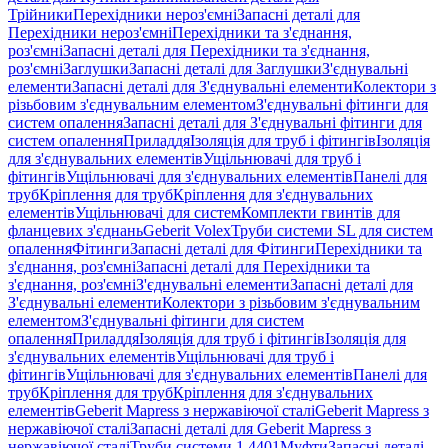
Трійники
Перехідники нероз'ємні
Запасні деталі для
Перехідники нероз'ємні
Перехідники та з'єднання,
роз'ємні
Запасні деталі для Перехідники та з'єднання,
роз'ємні
Заглушки
Запасні деталі для Заглушки
З'єднувальні
елементи
Запасні деталі для З'єднувальні елементи
Колектори з
різьбовим з'єднувальним елементом
З'єднувальні фітинги для
систем опалення
Запасні деталі для З'єднувальні фітинги для
систем опалення
Приладдя
Ізоляція для труб і фітингів
Ізоляція
для з'єднувальних елементів
Ущільнювачі для труб і
фітингів
Ущільнювачі для з'єднувальних елементів
Панелі для
труб
Кріплення для труб
Кріплення для з'єднувальних
елементів
Ущільнювачі для систем
Комплекти гвинтів для
фланцевих з'єднань
Geberit Volex
Труби системи SL для систем
опалення
Фітинги
Запасні деталі для Фітинги
Перехідники та
з'єднання, роз'ємні
Запасні деталі для Перехідники та
з'єднання, роз'ємні
З'єднувальні елементи
Запасні деталі для
З'єднувальні елементи
Колектори з різьбовим з'єднувальним
елементом
З'єднувальні фітинги для систем
опалення
Приладдя
Ізоляція для труб і фітингів
Ізоляція для
з'єднувальних елементів
Ущільнювачі для труб і
фітингів
Ущільнювачі для з'єднувальних елементів
Панелі для
труб
Кріплення для труб
Кріплення для з'єднувальних
елементів
Geberit Mapress з нержавіючої сталі
Geberit Mapress з
нержавіючої сталі
Запасні деталі для Geberit Mapress з
нержавіючої сталі
Труби системи 1.4401
Муфти
Запасні деталі