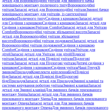
деталі для Воронкоподібні унітази для змивного бачка
зовнішнього монтажу поличного типу
Воронкоподібні
унітази
Запасні деталі для Воронкоподібні унітази
Змивні бачки
зовнішнього монтажу для унітазів, із сантехнічної
кераміки
Поличного типу
Сидіння з кришкою
Запасні деталі
для Сидіння з кришкою
Сидіння з кришкою
Запасні деталі для
Сидіння з кришкою
Унітази Comfort
Запасні деталі для Унітази
Comfort
Воронкоподібні унітази збільшеної висоти
Запасні
деталі для Воронкоподібні унітази збільшеної
висоти
Воронкоподібні унітази подовжені
Запасні деталі для
Воронкоподібні унітази подовжені
Сидіння з кришкою
Comfort
Сидіння з кришкою
Сидіння унітаза
Унітази для
дітей
Запасні деталі для Унітази для дітей
Підвісні
унітази
Запасні деталі для Підвісні унітази
Підлогові
унітази
Запасні деталі для Підлогові унітази
Дитячі сидіння з
кришкою
Сидіння з кришкою
Сидіння унітаза
Чаші Генуя
Зі
змивом
Приладдя
Комплекти кріплення
Біде
Підвісні
біде
Запасні деталі для Підвісні біде
Підлогові
біде
Приладдя
Запасні деталі для Приладдя
Змивні клавіші та
системи керування роботою унітаза
Змивні клавіші
Запасні
деталі для Змивні клавіші
Для змивних бачків прихованого
монтажу Sigma
Запасні деталі для Для змивних бачків
прихованого монтажу Sigma
Для змивних бачків прихованого
монтажу Omega
Запасні деталі для Для змивних бачків
прихованого монтажу Omega
Для змивних бачків прихованого