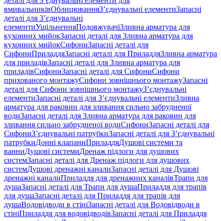
деталі для З’єднувальні елементи для
вмивальників
Облицювання
З’єднувальні елементи
Запасні
деталі для З’єднувальні
елементи
Ущільнення
Подовжувачі
Зливна арматура для
кухонних мийок
Запасні деталі для Зливна арматура для
кухонних мийок
Сифони
Запасні деталі для
Сифони
Приладдя
Запасні деталі для Приладдя
Зливна арматура
для приладів
Запасні деталі для Зливна арматура для
приладів
Сифони
Запасні деталі для Сифони
Сифони
прихованого монтажу
Сифони зовнішнього монтажу
Запасні
деталі для Сифони зовнішнього монтажу
З’єднувальні
елементи
Запасні деталі для З’єднувальні елементи
Зливна
арматура для раковин для зливання сильно забрудненої
води
Запасні деталі для Зливна арматура для раковин для
зливання сильно забрудненої води
Сифони
Запасні деталі для
Сифони
З’єднувальні патрубки
Запасні деталі для З’єднувальні
патрубки
Донні клапани
Приладдя
Душові системи та
ванни
Душові системи
Дренаж підлоги для душових
систем
Запасні деталі для Дренаж підлоги для душових
систем
Душові дренажні канали
Запасні деталі для Душові
дренажні канали
Приладдя для дренажних каналів
Трапи для
душа
Запасні деталі для Трапи для душа
Приладдя для трапів
для душа
Запасні деталі для Приладдя для трапів для
душа
Водовідводи в стіні
Запасні деталі для Водовідводи в
стіні
Приладдя для водовідводів
Запасні деталі для Приладдя