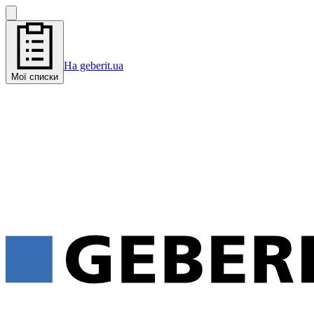
На geberit.ua
Мої списки