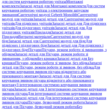
для систем керування роботою унітаза
Монтажні
комплекти
Запасні деталі для Монтажні комплекти
Для систем
керування роботою унітаза з електронним запуском
змивання
Сантехнічні модулі Geberit Monolith
Сантехнічні
модулі для унітазів
Запасні деталі для Сантехнічні модулі для
унітазів
Для підвісних унітазів
Запасні деталі для Для підвісних
унітазів
Для підлогових унітазів
Запасні деталі для Для
підлогових унітазів
Приладдя
Запасні деталі для
Приладдя
Витратні матеріали
Сантехнічні модулі для
біде
Запасні деталі для Сантехнічні модулі для біде
Для
підвісних і підлогових біде
Запасні деталі для Для підвісних і
підлогових біде
Пісуари
Пісуари, режим роботи зі змиванням, з
обідком
Запасні деталі для Пісуари, режим роботи зі
змиванням, з обідком
Без кришки
Запасні деталі для Без
кришки
Пісуари, режим роботи зі змивом, без обідка
Запасні
деталі для Пісуари, режим роботи зі змивом, без обідка
Для
системи керування змивом пісуара відкритого або
прихованого монтажу
Запасні деталі для Для системи
керування змивом пісуара відкритого або прихованого
монтажу
З інтегрованою системою керування змивом
пісуара
Запасні деталі для З інтегрованою системою керування
змивом пісуара
Для інтегрованої системи керування змивом
пісуара
Запасні деталі для Для інтегрованої системи керування
змивом пісуара
Пісуари, безводний режим роботи
Запасні
деталі для Пісуари, безводний режим роботи
Без