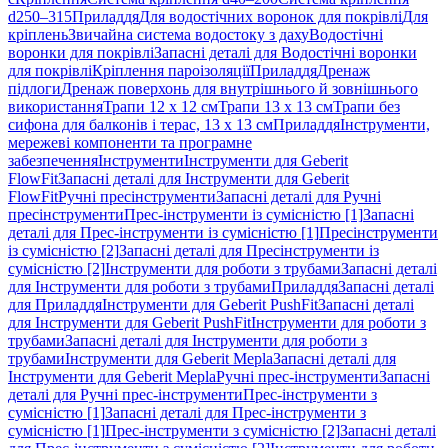
d250–315
Приладдя
Для водостічних воронок для покрівлі
Для
кріплень
Звичайна система водостоку з даху
Водостічні
воронки для покрівлі
Запасні деталі для Водостічні воронки
для покрівлі
Кріплення пароізоляції
Приладдя
Дренаж
підлоги
Дренаж поверхонь для внутрішнього й зовнішнього
використання
Трапи 12 x 12 см
Трапи 13 x 13 см
Трапи без
сифона для балконів і терас, 13 x 13 см
Приладдя
Інструменти,
мережеві компоненти та програмне
забезпечення
Інструменти
Інструменти для Geberit
FlowFit
Запасні деталі для Інструменти для Geberit
FlowFit
Ручні пресінструменти
Запасні деталі для Ручні
пресінструменти
Прес-інструменти із сумісністю [1]
Запасні
деталі для Прес-інструменти із сумісністю [1]
Пресінструменти
із сумісністю [2]
Запасні деталі для Пресінструменти із
сумісністю [2]
Інструменти для роботи з трубами
Запасні деталі
для Інструменти для роботи з трубами
Приладдя
Запасні деталі
для Приладдя
Інструменти для Geberit PushFit
Запасні деталі
для Інструменти для Geberit PushFit
Інструменти для роботи з
трубами
Запасні деталі для Інструменти для роботи з
трубами
Інструменти для Geberit Mepla
Запасні деталі для
Інструменти для Geberit Mepla
Ручні прес-інструменти
Запасні
деталі для Ручні прес-інструменти
Прес-інструменти з
сумісністю [1]
Запасні деталі для Прес-інструменти з
сумісністю [1]
Прес-інструменти з сумісністю [2]
Запасні деталі