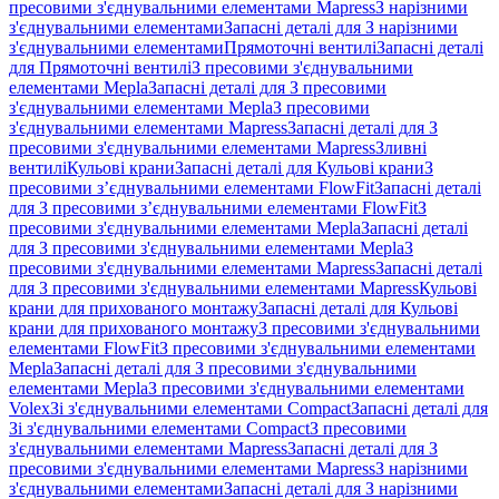
пресовими з'єднувальними елементами Mapress
З нарізними
з'єднувальними елементами
Запасні деталі для З нарізними
з'єднувальними елементами
Прямоточні вентилі
Запасні деталі
для Прямоточні вентилі
З пресовими з'єднувальними
елементами Mepla
Запасні деталі для З пресовими
з'єднувальними елементами Mepla
З пресовими
з'єднувальними елементами Mapress
Запасні деталі для З
пресовими з'єднувальними елементами Mapress
Зливні
вентилі
Кульові крани
Запасні деталі для Кульові крани
З
пресовими з’єднувальними елементами FlowFit
Запасні деталі
для З пресовими з’єднувальними елементами FlowFit
З
пресовими з'єднувальними елементами Mepla
Запасні деталі
для З пресовими з'єднувальними елементами Mepla
З
пресовими з'єднувальними елементами Mapress
Запасні деталі
для З пресовими з'єднувальними елементами Mapress
Кульові
крани для прихованого монтажу
Запасні деталі для Кульові
крани для прихованого монтажу
З пресовими з'єднувальними
елементами FlowFit
З пресовими з'єднувальними елементами
Mepla
Запасні деталі для З пресовими з'єднувальними
елементами Mepla
З пресовими з'єднувальними елементами
Volex
Зі з'єднувальними елементами Compact
Запасні деталі для
Зі з'єднувальними елементами Compact
З пресовими
з'єднувальними елементами Mapress
Запасні деталі для З
пресовими з'єднувальними елементами Mapress
З нарізними
з'єднувальними елементами
Запасні деталі для З нарізними