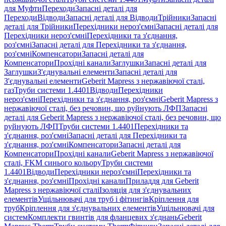
для Муфти
Переходи
Запасні деталі для
Переходи
Відводи
Запасні деталі для Відводи
Трійники
Запасні
деталі для Трійники
Перехідники нероз'ємні
Запасні деталі для
Перехідники нероз'ємні
Перехідники та з'єднання,
роз'ємні
Запасні деталі для Перехідники та з'єднання,
роз'ємні
Компенсатори
Запасні деталі для
Компенсатори
Прохідні канали
Заглушки
Запасні деталі для
Заглушки
З'єднувальні елементи
Запасні деталі для
З'єднувальні елементи
Geberit Mapress з нержавіючої сталі,
газ
Труби системи 1.4401
Відводи
Перехідники
нероз'ємні
Перехідники та з'єднання, роз'ємні
Geberit Mapress з
нержавіючої сталі, без речовин, що руйнують ЛФП
Запасні
деталі для Geberit Mapress з нержавіючої сталі, без речовин, що
руйнують ЛФП
Труби системи 1.4401
Перехідники та
з'єднання, роз'ємні
Запасні деталі для Перехідники та
з'єднання, роз'ємні
Компенсатори
Запасні деталі для
Компенсатори
Прохідні канали
Geberit Mapress з нержавіючої
сталі, FKM синього кольору
Труби системи
1.4401
Відводи
Перехідники нероз'ємні
Перехідники та
з'єднання, роз'ємні
Прохідні канали
Приладдя для Geberit
Mapress з нержавіючої сталі
Ізоляція для з'єднувальних
елементів
Ущільнювачі для труб і фітингів
Кріплення для
труб
Кріплення для з'єднувальних елементів
Ущільнювачі для
систем
Комплекти гвинтів для фланцевих з'єднань
Geberit