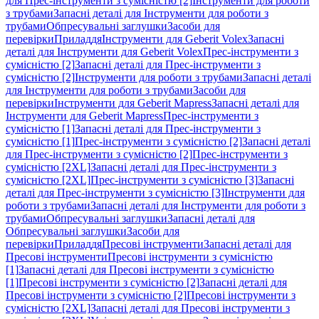
для Прес-інструменти з сумісністю [2]
Інструменти для роботи
з трубами
Запасні деталі для Інструменти для роботи з
трубами
Обпресувальні заглушки
Засоби для
перевірки
Приладдя
Інструменти для Geberit Volex
Запасні
деталі для Інструменти для Geberit Volex
Прес-інструменти з
сумісністю [2]
Запасні деталі для Прес-інструменти з
сумісністю [2]
Інструменти для роботи з трубами
Запасні деталі
для Інструменти для роботи з трубами
Засоби для
перевірки
Інструменти для Geberit Mapress
Запасні деталі для
Інструменти для Geberit Mapress
Прес-інструменти з
сумісністю [1]
Запасні деталі для Прес-інструменти з
сумісністю [1]
Прес-інструменти з сумісністю [2]
Запасні деталі
для Прес-інструменти з сумісністю [2]
Прес-інструменти з
сумісністю [2XL]
Запасні деталі для Прес-інструменти з
сумісністю [2XL]
Прес-інструменти з сумісністю [3]
Запасні
деталі для Прес-інструменти з сумісністю [3]
Інструменти для
роботи з трубами
Запасні деталі для Інструменти для роботи з
трубами
Обпресувальні заглушки
Запасні деталі для
Обпресувальні заглушки
Засоби для
перевірки
Приладдя
Пресові інструменти
Запасні деталі для
Пресові інструменти
Пресові інструменти з сумісністю
[1]
Запасні деталі для Пресові інструменти з сумісністю
[1]
Пресові інструменти з сумісністю [2]
Запасні деталі для
Пресові інструменти з сумісністю [2]
Пресові інструменти з
сумісністю [2XL]
Запасні деталі для Пресові інструменти з