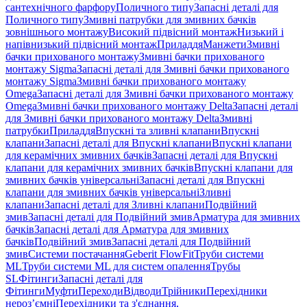
сантехнічного фарфору
Поличного типу
Запасні деталі для
Поличного типу
Змивні патрубки для змивних бачків
зовнішнього монтажу
Високий підвісний монтаж
Низький і
напівнизький підвісний монтаж
Приладдя
Манжети
Змивні
бачки прихованого монтажу
Змивні бачки прихованого
монтажу Sigma
Запасні деталі для Змивні бачки прихованого
монтажу Sigma
Змивні бачки прихованого монтажу
Omega
Запасні деталі для Змивні бачки прихованого монтажу
Omega
Змивні бачки прихованого монтажу Delta
Запасні деталі
для Змивні бачки прихованого монтажу Delta
Змивні
патрубки
Приладдя
Впускні та зливні клапани
Впускні
клапани
Запасні деталі для Впускні клапани
Впускні клапани
для керамічних змивних бачків
Запасні деталі для Впускні
клапани для керамічних змивних бачків
Впускні клапани для
змивних бачків універсальні
Запасні деталі для Впускні
клапани для змивних бачків універсальні
Зливні
клапани
Запасні деталі для Зливні клапани
Подвійний
змив
Запасні деталі для Подвійний змив
Арматура для змивних
бачкiв
Запасні деталі для Арматура для змивних
бачкiв
Подвійний змив
Запасні деталі для Подвійний
змив
Системи постачання
Geberit FlowFit
Труби системи
ML
Труби системи ML для систем опалення
Трубы
SL
Фітинги
Запасні деталі для
Фітинги
Муфти
Переходи
Відводи
Трійники
Перехідники
нероз’ємні
Перехідники та з'єднання,