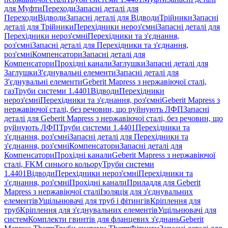
для Муфти
Переходи
Запасні деталі для
Переходи
Відводи
Запасні деталі для Відводи
Трійники
Запасні
деталі для Трійники
Перехідники нероз'ємні
Запасні деталі для
Перехідники нероз'ємні
Перехідники та з'єднання,
роз'ємні
Запасні деталі для Перехідники та з'єднання,
роз'ємні
Компенсатори
Запасні деталі для
Компенсатори
Прохідні канали
Заглушки
Запасні деталі для
Заглушки
З'єднувальні елементи
Запасні деталі для
З'єднувальні елементи
Geberit Mapress з нержавіючої сталі,
газ
Труби системи 1.4401
Відводи
Перехідники
нероз'ємні
Перехідники та з'єднання, роз'ємні
Geberit Mapress з
нержавіючої сталі, без речовин, що руйнують ЛФП
Запасні
деталі для Geberit Mapress з нержавіючої сталі, без речовин, що
руйнують ЛФП
Труби системи 1.4401
Перехідники та
з'єднання, роз'ємні
Запасні деталі для Перехідники та
з'єднання, роз'ємні
Компенсатори
Запасні деталі для
Компенсатори
Прохідні канали
Geberit Mapress з нержавіючої
сталі, FKM синього кольору
Труби системи
1.4401
Відводи
Перехідники нероз'ємні
Перехідники та
з'єднання, роз'ємні
Прохідні канали
Приладдя для Geberit
Mapress з нержавіючої сталі
Ізоляція для з'єднувальних
елементів
Ущільнювачі для труб і фітингів
Кріплення для
труб
Кріплення для з'єднувальних елементів
Ущільнювачі для
систем
Комплекти гвинтів для фланцевих з'єднань
Geberit