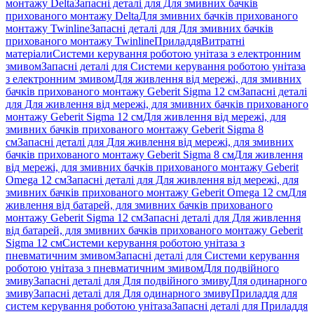
монтажу Delta
Запасні деталі для Для змивних бачків
прихованого монтажу Delta
Для змивних бачків прихованого
монтажу Twinline
Запасні деталі для Для змивних бачків
прихованого монтажу Twinline
Приладдя
Витратні
матеріали
Системи керування роботою унітаза з електронним
змивом
Запасні деталі для Системи керування роботою унітаза
з електронним змивом
Для живлення від мережі, для змивних
бачків прихованого монтажу Geberit Sigma 12 см
Запасні деталі
для Для живлення від мережі, для змивних бачків прихованого
монтажу Geberit Sigma 12 см
Для живлення від мережі, для
змивних бачків прихованого монтажу Geberit Sigma 8
см
Запасні деталі для Для живлення від мережі, для змивних
бачків прихованого монтажу Geberit Sigma 8 см
Для живлення
від мережі, для змивних бачків прихованого монтажу Geberit
Omega 12 см
Запасні деталі для Для живлення від мережі, для
змивних бачків прихованого монтажу Geberit Omega 12 см
Для
живлення від батарей, для змивних бачків прихованого
монтажу Geberit Sigma 12 см
Запасні деталі для Для живлення
від батарей, для змивних бачків прихованого монтажу Geberit
Sigma 12 см
Системи керування роботою унітаза з
пневматичним змивом
Запасні деталі для Системи керування
роботою унітаза з пневматичним змивом
Для подвійного
змиву
Запасні деталі для Для подвійного змиву
Для одинарного
змиву
Запасні деталі для Для одинарного змиву
Приладдя для
систем керування роботою унітаза
Запасні деталі для Приладдя