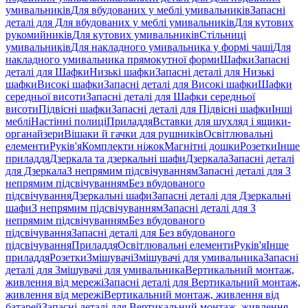
умивальників
Для вбудованих у меблі умивальників
Запасні
деталі для Для вбудованих у меблі умивальників
Для кутових
рукомийників
Для кутових умивальників
Стільниці
умивальників
Для накладного умивальника у формі чаші
Для
накладного умивальника прямокутної форми
Шафки
Запасні
деталі для Шафки
Низькі шафки
Запасні деталі для Низькі
шафки
Високі шафки
Запасні деталі для Високі шафки
Шафки
середньої висоти
Запасні деталі для Шафки середньої
висоти
Підвісні шафки
Запасні деталі для Підвісні шафки
Інші
меблі
Настінні полиці
Приладдя
Вставки для шухляд і ящики-
органайзери
Вішаки й гачки для рушників
Освітлювальні
елементи
Руків'я
Комплекти ніжок
Магнітні дошки
Розетки
Інше
приладдя
Дзеркала та дзеркальні шафи
Дзеркала
Запасні деталі
для Дзеркала
З непрямим підсвічуванням
Запасні деталі для З
непрямим підсвічуванням
Без вбудованого
підсвічування
Дзеркальні шафи
Запасні деталі для Дзеркальні
шафи
З непрямим підсвічуванням
Запасні деталі для З
непрямим підсвічуванням
Без вбудованого
підсвічування
Запасні деталі для Без вбудованого
підсвічування
Приладдя
Освітлювальні елементи
Руків'я
Інше
приладдя
Розетки
Змішувачі
Змішувачі для умивальника
Запасні
деталі для Змішувачі для умивальника
Вертикальний монтаж,
живлення від мережі
Запасні деталі для Вертикальний монтаж,
живлення від мережі
Вертикальний монтаж, живлення від
батарей
Запасні деталі для Вертикальний монтаж, живлення