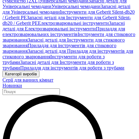
сумісністю [2XL]
Універсальні чемодани
Запасні деталі для
Універсальні чемодани
Універсальні чемодани
Запасні деталі
для Універсальні чемодани
Інструменти для Geberit Silent-db20
/ Geberit PE
Запасні деталі для Інструменти для Geberit Silent-
db20 / Geberit PE
Електрозварювальні інструменти
Запасні
деталі для Електрозварювальні інструменти
Приладдя для
електрозварювальних інструментів
Інструменти для стикового
зварювання
Запасні деталі для Інструменти для стикового
зварювання
Приладдя для інструментів для стикового
зварювання
Запасні деталі для Приладдя для інструментів для
стикового зварювання
Інструменти для роботи з
трубами
Запасні деталі для Інструменти для роботи з
трубами
Приладдя для інструментів для роботи з трубами
Категорії виробів
Серії для ванних кімнат
Новинки