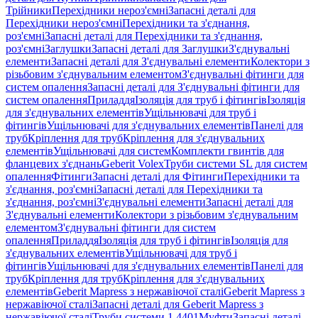
Трійники
Перехідники нероз'ємні
Запасні деталі для
Перехідники нероз'ємні
Перехідники та з'єднання,
роз'ємні
Запасні деталі для Перехідники та з'єднання,
роз'ємні
Заглушки
Запасні деталі для Заглушки
З'єднувальні
елементи
Запасні деталі для З'єднувальні елементи
Колектори з
різьбовим з'єднувальним елементом
З'єднувальні фітинги для
систем опалення
Запасні деталі для З'єднувальні фітинги для
систем опалення
Приладдя
Ізоляція для труб і фітингів
Ізоляція
для з'єднувальних елементів
Ущільнювачі для труб і
фітингів
Ущільнювачі для з'єднувальних елементів
Панелі для
труб
Кріплення для труб
Кріплення для з'єднувальних
елементів
Ущільнювачі для систем
Комплекти гвинтів для
фланцевих з'єднань
Geberit Volex
Труби системи SL для систем
опалення
Фітинги
Запасні деталі для Фітинги
Перехідники та
з'єднання, роз'ємні
Запасні деталі для Перехідники та
з'єднання, роз'ємні
З'єднувальні елементи
Запасні деталі для
З'єднувальні елементи
Колектори з різьбовим з'єднувальним
елементом
З'єднувальні фітинги для систем
опалення
Приладдя
Ізоляція для труб і фітингів
Ізоляція для
з'єднувальних елементів
Ущільнювачі для труб і
фітингів
Ущільнювачі для з'єднувальних елементів
Панелі для
труб
Кріплення для труб
Кріплення для з'єднувальних
елементів
Geberit Mapress з нержавіючої сталі
Geberit Mapress з
нержавіючої сталі
Запасні деталі для Geberit Mapress з
нержавіючої сталі
Труби системи 1.4401
Муфти
Запасні деталі