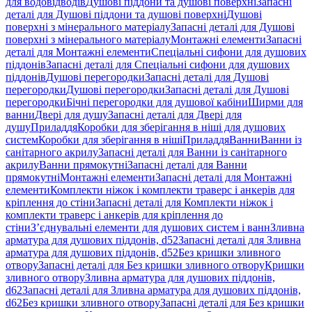
для водовідводів
Душові піддони та душові поверхні
Запасні
деталі для Душові піддони та душові поверхні
Душові
поверхні з мінерального матеріалу
Запасні деталі для Душові
поверхні з мінерального матеріалу
Монтажні елементи
Запасні
деталі для Монтажні елементи
Спеціальні сифони для душових
піддонів
Запасні деталі для Спеціальні сифони для душових
піддонів
Душові перегородки
Запасні деталі для Душові
перегородки
Душові перегородки
Запасні деталі для Душові
перегородки
Бічні перегородки для душової кабіни
Ширми для
ванни
Двері для душу
Запасні деталі для Двері для
душу
Приладдя
Коробки для зберігання в ніші для душових
систем
Коробки для зберігання в ніші
Приладдя
Ванни
Ванни із
санітарного акрилу
Запасні деталі для Ванни із санітарного
акрилу
Ванни прямокутні
Запасні деталі для Ванни
прямокутні
Монтажні елементи
Запасні деталі для Монтажні
елементи
Комплекти ніжок і комплекти траверс і анкерів для
кріплення до стіни
Запасні деталі для Комплекти ніжок і
комплекти траверс і анкерів для кріплення до
стіни
З’єднувальні елементи для душових систем і ванн
Зливна
арматура для душових піддонів, d52
Запасні деталі для Зливна
арматура для душових піддонів, d52
Без кришки зливного
отвору
Запасні деталі для Без кришки зливного отвору
Кришки
зливного отвору
Зливна арматура для душових піддонів,
d62
Запасні деталі для Зливна арматура для душових піддонів,
d62
Без кришки зливного отвору
Запасні деталі для Без кришки