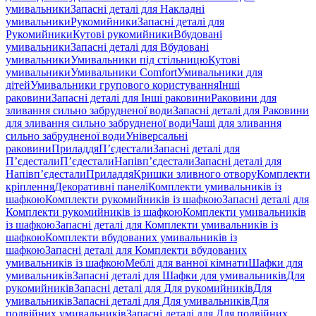
умивальники
Запасні деталі для Накладні
умивальники
Рукомийники
Запасні деталі для
Рукомийники
Кутові рукомийники
Вбудовані
умивальники
Запасні деталі для Вбудовані
умивальники
Умивальники під стільницю
Кутові
умивальники
Умивальники Comfort
Умивальники для
дітей
Умивальники групового користування
Інші
раковини
Запасні деталі для Інші раковини
Раковини для
зливання сильно забрудненої води
Запасні деталі для Раковини
для зливання сильно забрудненої води
Чаші для зливання
сильно забрудненої води
Універсальні
раковини
Приладдя
П’єдестали
Запасні деталі для
П’єдестали
П’єдестали
Напівп’єдестали
Запасні деталі для
Напівп’єдестали
Приладдя
Кришки зливного отвору
Комплекти
кріплення
Декоративні панелі
Комплекти умивальників із
шафкою
Комплекти рукомийників із шафкою
Запасні деталі для
Комплекти рукомийників із шафкою
Комплекти умивальників
із шафкою
Запасні деталі для Комплекти умивальників із
шафкою
Комплекти вбудованих умивальників із
шафкою
Запасні деталі для Комплекти вбудованих
умивальників із шафкою
Меблі для ванної кімнати
Шафки для
умивальників
Запасні деталі для Шафки для умивальників
Для
рукомийників
Запасні деталі для Для рукомийників
Для
умивальників
Запасні деталі для Для умивальників
Для
подвійних умивальників
Запасні деталі для Для подвійних