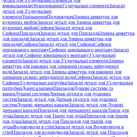
деталі для З’єднувальні елементи для
вмивальників
Облицювання
З’єднувальні елементи
Запасні
деталі для З’єднувальні
елементи
Ущільнення
Подовжувачі
Зливна арматура для
кухонних мийок
Запасні деталі для Зливна арматура для
кухонних мийок
Сифони
Запасні деталі для
Сифони
Приладдя
Запасні деталі для Приладдя
Зливна арматура
для приладів
Запасні деталі для Зливна арматура для
приладів
Сифони
Запасні деталі для Сифони
Сифони
прихованого монтажу
Сифони зовнішнього монтажу
Запасні
деталі для Сифони зовнішнього монтажу
З’єднувальні
елементи
Запасні деталі для З’єднувальні елементи
Зливна
арматура для раковин для зливання сильно забрудненої
води
Запасні деталі для Зливна арматура для раковин для
зливання сильно забрудненої води
Сифони
Запасні деталі для
Сифони
З’єднувальні патрубки
Запасні деталі для З’єднувальні
патрубки
Донні клапани
Приладдя
Душові системи та
ванни
Душові системи
Дренаж підлоги для душових
систем
Запасні деталі для Дренаж підлоги для душових
систем
Душові дренажні канали
Запасні деталі для Душові
дренажні канали
Приладдя для дренажних каналів
Трапи для
душа
Запасні деталі для Трапи для душа
Приладдя для трапів
для душа
Запасні деталі для Приладдя для трапів для
душа
Водовідводи в стіні
Запасні деталі для Водовідводи в
стіні
Приладдя для водовідводів
Запасні деталі для Приладдя