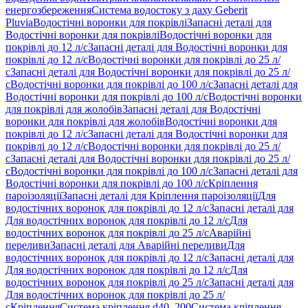
енергозбереження
Система водостоку з даху Geberit
Pluvia
Водостічні воронки для покрівлі
Запасні деталі для
Водостічні воронки для покрівлі
Водостічні воронки для
покрівлі до 12 л/с
Запасні деталі для Водостічні воронки для
покрівлі до 12 л/с
Водостічні воронки для покрівлі до 25 л/
с
Запасні деталі для Водостічні воронки для покрівлі до 25 л/
с
Водостічні воронки для покрівлі до 100 л/с
Запасні деталі для
Водостічні воронки для покрівлі до 100 л/с
Водостічні воронки
для покрівлі для жолобів
Запасні деталі для Водостічні
воронки для покрівлі для жолобів
Водостічні воронки для
покрівлі до 12 л/с
Запасні деталі для Водостічні воронки для
покрівлі до 12 л/с
Водостічні воронки для покрівлі до 25 л/
с
Запасні деталі для Водостічні воронки для покрівлі до 25 л/
с
Водостічні воронки для покрівлі до 100 л/с
Запасні деталі для
Водостічні воронки для покрівлі до 100 л/с
Кріплення
пароізоляції
Запасні деталі для Кріплення пароізоляції
Для
водостічних воронок для покрівлі до 12 л/с
Запасні деталі для
Для водостічних воронок для покрівлі до 12 л/с
Для
водостічних воронок для покрівлі до 25 л/с
Аварійні
переливи
Запасні деталі для Аварійні переливи
Для
водостічних воронок для покрівлі до 12 л/с
Запасні деталі для
Для водостічних воронок для покрівлі до 12 л/с
Для
водостічних воронок для покрівлі до 25 л/с
Запасні деталі для
Для водостічних воронок для покрівлі до 25 л/
с
Кріплення
Система кріплення d40–200
Система кріплення