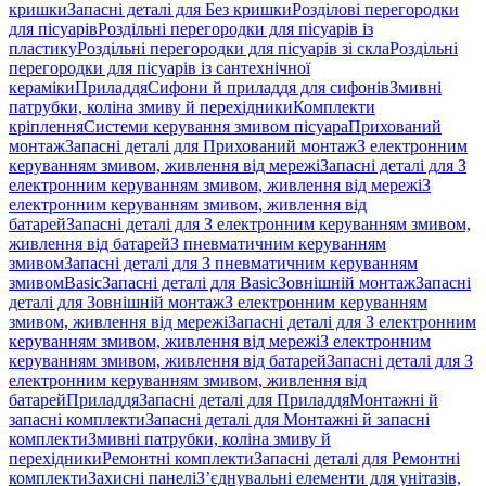
кришки
Запасні деталі для Без кришки
Розділові перегородки
для пісуарів
Роздільні перегородки для пісуарів із
пластику
Роздільні перегородки для пісуарів зі скла
Роздільні
перегородки для пісуарів із сантехнічної
кераміки
Приладдя
Сифони й приладдя для сифонів
Змивні
патрубки, коліна змиву й перехідники
Комплекти
кріплення
Системи керування змивом пісуара
Прихований
монтаж
Запасні деталі для Прихований монтаж
З електронним
керуванням змивом, живлення від мережі
Запасні деталі для З
електронним керуванням змивом, живлення від мережі
З
електронним керуванням змивом, живлення від
батарей
Запасні деталі для З електронним керуванням змивом,
живлення від батарей
З пневматичним керуванням
змивом
Запасні деталі для З пневматичним керуванням
змивом
Basic
Запасні деталі для Basic
Зовнішній монтаж
Запасні
деталі для Зовнішній монтаж
З електронним керуванням
змивом, живлення від мережі
Запасні деталі для З електронним
керуванням змивом, живлення від мережі
З електронним
керуванням змивом, живлення від батарей
Запасні деталі для З
електронним керуванням змивом, живлення від
батарей
Приладдя
Запасні деталі для Приладдя
Монтажні й
запасні комплекти
Запасні деталі для Монтажні й запасні
комплекти
Змивні патрубки, коліна змиву й
перехідники
Ремонтні комплекти
Запасні деталі для Ремонтні
комплекти
Захисні панелі
З’єднувальні елементи для унітазів,