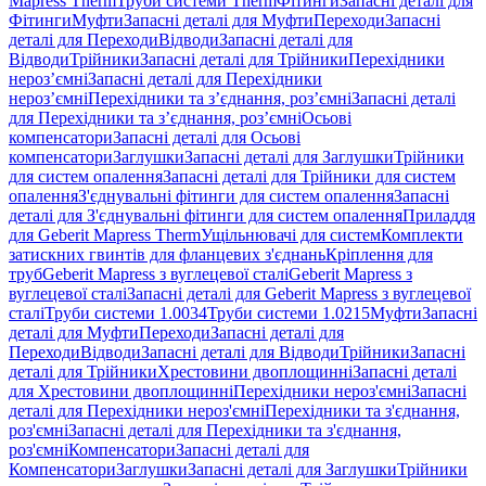
Mapress Therm
Труби системи Therm
Фітинги
Запасні деталі для
Фітинги
Муфти
Запасні деталі для Муфти
Переходи
Запасні
деталі для Переходи
Відводи
Запасні деталі для
Відводи
Трійники
Запасні деталі для Трійники
Перехідники
нероз’ємні
Запасні деталі для Перехідники
нероз’ємні
Перехідники та з’єднання, роз’ємні
Запасні деталі
для Перехідники та з’єднання, роз’ємні
Осьові
компенсатори
Запасні деталі для Осьові
компенсатори
Заглушки
Запасні деталі для Заглушки
Трійники
для систем опалення
Запасні деталі для Трійники для систем
опалення
З'єднувальні фітинги для систем опалення
Запасні
деталі для З'єднувальні фітинги для систем опалення
Приладдя
для Geberit Mapress Therm
Ущільнювачі для систем
Комплекти
затискних гвинтів для фланцевих з'єднань
Кріплення для
труб
Geberit Mapress з вуглецевої сталі
Geberit Mapress з
вуглецевої сталі
Запасні деталі для Geberit Mapress з вуглецевої
сталі
Труби системи 1.0034
Труби системи 1.0215
Муфти
Запасні
деталі для Муфти
Переходи
Запасні деталі для
Переходи
Відводи
Запасні деталі для Відводи
Трійники
Запасні
деталі для Трійники
Хрестовини двоплощинні
Запасні деталі
для Хрестовини двоплощинні
Перехідники нероз'ємні
Запасні
деталі для Перехідники нероз'ємні
Перехідники та з'єднання,
роз'ємні
Запасні деталі для Перехідники та з'єднання,
роз'ємні
Компенсатори
Запасні деталі для
Компенсатори
Заглушки
Запасні деталі для Заглушки
Трійники