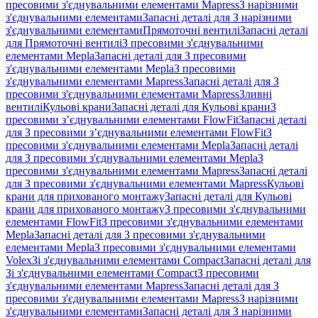
пресовими з'єднувальними елементами Mapress
З нарізними
з'єднувальними елементами
Запасні деталі для З нарізними
з'єднувальними елементами
Прямоточні вентилі
Запасні деталі
для Прямоточні вентилі
З пресовими з'єднувальними
елементами Mepla
Запасні деталі для З пресовими
з'єднувальними елементами Mepla
З пресовими
з'єднувальними елементами Mapress
Запасні деталі для З
пресовими з'єднувальними елементами Mapress
Зливні
вентилі
Кульові крани
Запасні деталі для Кульові крани
З
пресовими з’єднувальними елементами FlowFit
Запасні деталі
для З пресовими з’єднувальними елементами FlowFit
З
пресовими з'єднувальними елементами Mepla
Запасні деталі
для З пресовими з'єднувальними елементами Mepla
З
пресовими з'єднувальними елементами Mapress
Запасні деталі
для З пресовими з'єднувальними елементами Mapress
Кульові
крани для прихованого монтажу
Запасні деталі для Кульові
крани для прихованого монтажу
З пресовими з'єднувальними
елементами FlowFit
З пресовими з'єднувальними елементами
Mepla
Запасні деталі для З пресовими з'єднувальними
елементами Mepla
З пресовими з'єднувальними елементами
Volex
Зі з'єднувальними елементами Compact
Запасні деталі для
Зі з'єднувальними елементами Compact
З пресовими
з'єднувальними елементами Mapress
Запасні деталі для З
пресовими з'єднувальними елементами Mapress
З нарізними
з'єднувальними елементами
Запасні деталі для З нарізними