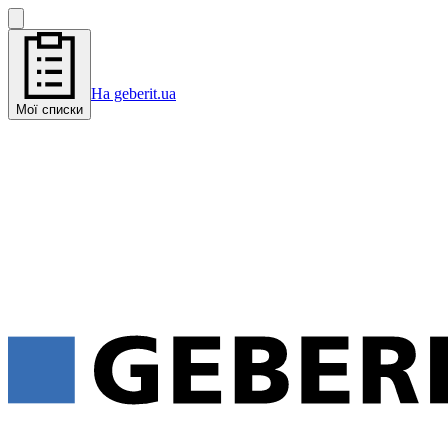
На geberit.ua
Мої списки