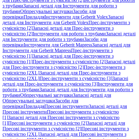
для Прес-інструменти з сумісністю [2]
Інструменти для роботи
з трубами
Запасні деталі для Інструменти для роботи з
трубами
Обпресувальні заглушки
Засоби для
перевірки
Приладдя
Інструменти для Geberit Volex
Запасні
деталі для Інструменти для Geberit Volex
Прес-інструменти з
сумісністю [2]
Запасні деталі для Прес-інструменти з
сумісністю [2]
Інструменти для роботи з трубами
Запасні деталі
для Інструменти для роботи з трубами
Засоби для
перевірки
Інструменти для Geberit Mapress
Запасні деталі для
Інструменти для Geberit Mapress
Прес-інструменти з
сумісністю [1]
Запасні деталі для Прес-інструменти з
сумісністю [1]
Прес-інструменти з сумісністю [2]
Запасні деталі
для Прес-інструменти з сумісністю [2]
Прес-інструменти з
сумісністю [2XL]
Запасні деталі для Прес-інструменти з
сумісністю [2XL]
Прес-інструменти з сумісністю [3]
Запасні
деталі для Прес-інструменти з сумісністю [3]
Інструменти для
роботи з трубами
Запасні деталі для Інструменти для роботи з
трубами
Обпресувальні заглушки
Запасні деталі для
Обпресувальні заглушки
Засоби для
перевірки
Приладдя
Пресові інструменти
Запасні деталі для
Пресові інструменти
Пресові інструменти з сумісністю
[1]
Запасні деталі для Пресові інструменти з сумісністю
[1]
Пресові інструменти з сумісністю [2]
Запасні деталі для
Пресові інструменти з сумісністю [2]
Пресові інструменти з
сумісністю [2XL]
Запасні деталі для Пресові інструменти з