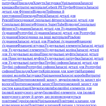
патрубки
Приладдя
Хомути
Заглушки
Ущільнення
Захисні
кришки
Витратні матеріали
Geberit PE
Труби
Фітинги
Запасні
деталі для Фітинги
Відводи
Трійники й
хрестовини
Переходи
Ревізії
Запасні деталі для
Ревізії
Перехідники
Спеціальні фітинги
Запасні деталі для
Спеціальні фітинги
Фітинги SuperTube
Відводи
Спеціальні
фітинги
З'єднання
Запасні деталі для З'єднання
Зварні
з'єднання
Розтрубні з'єднання
Запасні деталі для Розтрубні
з'єднання
Перехідники на інші матеріали
Різьбові
з'єднання
Запасні деталі для Різьбові з'єднання
Фланцеві
з'єднання
Фланцеві втулки
З'єднувальні елементи
Запасні деталі
для З'єднувальні елементи
З'єднувальні коліна
Запасні деталі
для З'єднувальні коліна
Приєднувальні муфти
Запасні деталі
для Приєднувальні муфти
З'єднувальні патрубки
Запасні деталі
для З'єднувальні патрубки
Трубні сифони
Запасні деталі для
Трубні сифони
Розтрубні сифони
Запасні деталі для Розтрубні
сифони
Приладдя
Хомути
Кріплення для хомутів
Напрямні
опорні жолоби
Заглушки
Ущільнення
Захисні короби
Витратні
матеріали
Протипожежний захист, звукоізоляція та захист від
вологи
Протипожежний захист
Протипожежний захист для
систем каналізації
Звукоізоляція
Ізоляційні елементи для
ізоляції корпусного шуму
Ізоляційні елементи для ізоляції
корпусного шуму й шуму, що розповсюджується
повітрям
Гідроізоляція
Ущільнювачі
Повітряні клапани для
відведення води
Повітряні клапани
Клапани з технологією