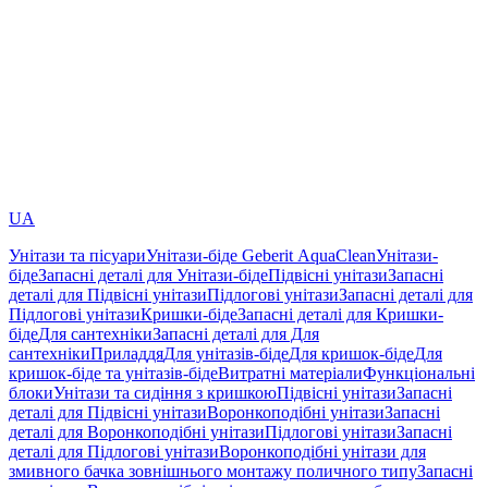
UA
Унітази та пісуари
Унітази-біде Geberit AquaClean
Унітази-
біде
Запасні деталі для Унітази-біде
Підвісні унітази
Запасні
деталі для Підвісні унітази
Підлогові унітази
Запасні деталі для
Підлогові унітази
Кришки-біде
Запасні деталі для Кришки-
біде
Для сантехніки
Запасні деталі для Для
сантехніки
Приладдя
Для унітазів-біде
Для кришок-біде
Для
кришок-біде та унітазів-біде
Витратні матеріали
Функціональні
блоки
Унітази та сидіння з кришкою
Підвісні унітази
Запасні
деталі для Підвісні унітази
Воронкоподібні унітази
Запасні
деталі для Воронкоподібні унітази
Підлогові унітази
Запасні
деталі для Підлогові унітази
Воронкоподібні унітази для
змивного бачка зовнішнього монтажу поличного типу
Запасні