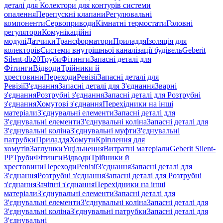
деталі для Колектори для контурів системи
опалення
Перепускні клапани
Регулювальні
компоненти
Сервоприводи
Кімнатні термостати
Головні
регулятори
Комунікаційні
модулі
Датчики
Трансформатори
Приладдя
Ізоляція для
колекторів
Системи внутрішньої каналізації будівель
Geberit
Silent-db20
Труби
Фітинги
Запасні деталі для
Фітинги
Відводи
Трійники й
хрестовини
Переходи
Ревізії
Запасні деталі для
Ревізії
З'єднання
Запасні деталі для З'єднання
Зварні
з'єднання
Розтрубні з'єднання
Запасні деталі для Розтрубні
з'єднання
Хомутові з'єднання
Перехідники на інші
матеріали
З'єднувальні елементи
Запасні деталі для
З'єднувальні елементи
З'єднувальні коліна
Запасні деталі для
З'єднувальні коліна
З'єднувальні муфти
З'єднувальні
патрубки
Приладдя
Хомути
Кріплення для
хомутів
Заглушки
Ущільнення
Витратні матеріали
Geberit Silent-
PP
Труби
Фітинги
Відводи
Трійники й
хрестовини
Переходи
Ревізії
З'єднання
Запасні деталі для
З'єднання
Розтрубні з'єднання
Запасні деталі для Розтрубні
з'єднання
Зачіпні з'єднання
Перехідники на інші
матеріали
З'єднувальні елементи
Запасні деталі для
З'єднувальні елементи
З'єднувальні коліна
Запасні деталі для
З'єднувальні коліна
З'єднувальні патрубки
Запасні деталі для
З'єднувальні