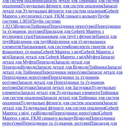
для систем опалення
Запасні деталі для Трійники для систем
опалення
З'єднувальні фітинги для систем опалення
Запасні
деталі для З'єднувальні фітинги для систем опалення
Geberit
Mapress з вуглецевої сталі, FKM синього кольору
Труби
системи 1.0034
Труби системи
1.0215
Відводи
Трійники
Перехідники нероз'ємні
Перехідники
та з'єднання, роз'ємні
Приладдя для Geberit Mapress з
вуглецевої сталі
Ущільнювачі для труб і фітингів
Панелі для
труб
Кріплення для труб
Кріплення для з'єднувальних
елементів
Ущільнювачі для систем
Комплекти гвинтів для
фланцевих з'єднань
Geberit Mapress з міді
Geberit Mapress з
міді
Запасні деталі для Geberit Mapress з міді
Муфти
Запасні
деталі для Муфти
Переходи
Запасні деталі для
Переходи
Відводи
Запасні деталі для Відводи
Трійники
Запасні
деталі для Трійники
Перехідники нероз'ємні
Запасні деталі для
Перехідники нероз'ємні
Перехідники та з'єднання,
роз'ємні
Запасні деталі для Перехідники та з'єднання,
роз'ємні
Заглушки
Запасні деталі для Заглушки
З'єднувальні
елементи
Запасні деталі для З'єднувальні елементи
Трійники
для систем опалення
Запасні деталі для Трійники для систем
опалення
З'єднувальні фітинги для систем опалення
Запасні
деталі для З'єднувальні фітинги для систем опалення
Geberit
Mapress з міді, газ
Відводи
Перехідники нероз'ємні
Geberit
Mapress з міді, FKM синього кольору
Відводи
Перехідники
нероз'ємні
Перехідники та з'єднання, роз'ємні
Приладдя для