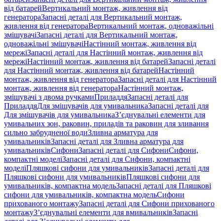
від батарей
Вертикальний монтаж, живлення від
генератора
Запасні деталі для Вертикальний монтаж,
живлення від генератора
Вертикальний монтаж, одноважільні
змішувачі
Запасні деталі для Вертикальний монтаж,
одноважільні змішувачі
Настінний монтаж, живлення від
мережі
Запасні деталі для Настінний монтаж, живлення від
мережі
Настінний монтаж, живлення від батарей
Запасні деталі
для Настінний монтаж, живлення від батарей
Настінний
монтаж, живлення від генератора
Запасні деталі для Настінний
монтаж, живлення від генератора
Настінний монтаж,
змішувачі з двома ручками
Приладдя
Запасні деталі для
Приладдя
Для змішувачів для умивальника
Запасні деталі для
Для змішувачів для умивальника
З’єднувальні елементи для
умивальних зон, раковин, приладів та раковин для зливання
сильно забрудненої води
Зливна арматура для
умивальників
Запасні деталі для Зливна арматура для
умивальників
Сифони
Запасні деталі для Сифони
Сифони,
компактні моделі
Запасні деталі для Сифони, компактні
моделі
Пляшкові сифони для умивальників
Запасні деталі для
Пляшкові сифони для умивальників
Пляшкові сифони для
умивальників, компактна модель
Запасні деталі для Пляшкові
сифони для умивальників, компактна модель
Сифони
прихованого монтажу
Запасні деталі для Сифони прихованого
монтажу
З’єднувальні елементи для вмивальників
Запасні