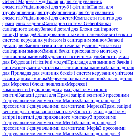
Geberit Mapress з міді
Ізоляція для з'єднувальних
елементів
Ущільнювачі для труб і фітингів
Панелі для
труб
Кріплення для труб
Кріплення для з'єднувальних
елементів
Ущільнювачі для систем
Комплекти гвинтів для
фланцевих з'єднань
Санітарна система Geberit
Блоки
санітарного змиву
Запасні деталі для Блоки санітарного
змиву
Приладдя
Облицювання й захисні панелі
Змивні бачки й
системи керування унітазом із санітарним змивом
Запасні
деталі для Змивні бачки й системи керування унітазом із
санітарним змивом
Змивні бачки прихованого монтажу з
санітарним змивом
Вбудовані гігієнічні модулі
Запасні деталі
для Вбудовані гігієнічні модулі
Приладдя для змивних бачків і
систем керування унітазом із санітарним змивом
Запасні деталі
для Приладдя для змивних бачків і систем керування унітазом
із санітарним змивом
Мережеві блоки живлення
Запасні деталі
для Мережеві блоки живлення
Мережеві
компоненти
Трубопровідна арматура
Прямі запірні
вентилі
Запасні деталі для Прямі запірні вентилі
З пресовими
з'єднувальними елементами Mapress
Запасні деталі для З
пресовими з'єднувальними елементами Mapress
Прямі запірні
вентилі для прихованого монтажу
Запасні деталі для Прямі
запірні вентилі для прихованого монтажу
З пресовими
з'єднувальними елементами Mepla
Запасні деталі для З
пресовими з'єднувальними елементами Mepla
З пресовими
з'єднувальними елементами Mapress
Запасні деталі для З