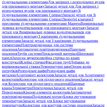
з'єднувальними елементами
Для запірних і розподільчих вузлів
для прихованого монтажу
Запасні деталі для Для запірних і
розподільчих вузлів для прихованого монтажу
Зі
з'єднувальними елементами Compact
Запасні деталі для Зі
з'єднувальними елементами Compact
Зворотні клапани
З
пресовими з'єднувальними елементами Mapress
Вимірювальні
ділянки водолічильників для прихованого монтажу
Запасні
деталі для Вимірювальні ділянки водолічильників для
прихованого монтажу
З нарізними з'єднувальними
елементами
Запасні деталі для З нарізними з'єднувальними
елементами
Повітровідвідники для системи
опалення
Автоматичні повітровідвідники
Панельне
опалення
Труби системи
Прокладний матеріал
Шиповані
панелі
Захисна звукоізоляційна стрічка по краях
конструкції
Клейкі стрічки
Фіксатори труб
Добавки до
вирівнювальної стяжки
Температурні шви
Опори колін
патрубків
Розподільчі шафи
Розподільчі шафи
металеві
Асортимент колекторів
Запасні деталі для Асортимент
колекторів
Колектори для підлогового опалення
Запасні деталі
для Колектори для підлогового опалення
Шаровые
краны
Термометри
Перехідники
Запасні деталі для
Перехідники
Кінцеві елементи колекторів
Автоматичні
повітровідвідники
Поділювачі потоку
Блоки регулювання
температури
Запасні деталі для Блоки регулювання
температури
Колектори для контурів системи опалення
Запасні