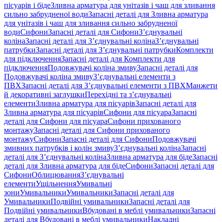
пісуарів і біде
Зливна арматура для унітазів і чаш для зливання
сильно забрудненої води
Запасні деталі для Зливна арматура
для унітазів і чаш для зливання сильно забрудненої
води
Сифони
Запасні деталі для Сифони
З’єднувальні
коліна
Запасні деталі для З’єднувальні коліна
З’єднувальні
патрубки
Запасні деталі для З’єднувальні патрубки
Комплекти
для підключення
Запасні деталі для Комплекти для
підключення
Подовжувачі коліна змиву
Запасні деталі для
Подовжувачі коліна змиву
З’єднувальні елементи з
ПВХ
Запасні деталі для З’єднувальні елементи з ПВХ
Манжети
й декоративні заглушки
Перехідні та з’єднувальні
елементи
Зливна арматура для пісуарів
Запасні деталі для
Зливна арматура для пісуарів
Сифони для пісуара
Запасні
деталі для Сифони для пісуара
Сифони прихованого
монтажу
Запасні деталі для Сифони прихованого
монтажу
Сифони
Запасні деталі для Сифони
Подовжувачі
змивних патрубків і колін змиву
З’єднувальні коліна
Запасні
деталі для З’єднувальні коліна
Зливна арматура для біде
Запасні
деталі для Зливна арматура для біде
Сифони
Запасні деталі для
Сифони
Облицювання
З’єднувальні
елементи
Ущільнення
Умивальні
зони
Умивальники
Умивальники
Запасні деталі для
Умивальники
Подвійні умивальники
Запасні деталі для
Подвійні умивальники
Вбудовані в меблі умивальники
Запасні
деталі для Вбудовані в меблі умивальники
Накладні