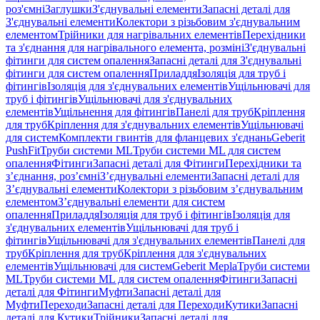
роз'ємні
Заглушки
З'єднувальні елементи
Запасні деталі для
З'єднувальні елементи
Колектори з різьбовим з'єднувальним
елементом
Трійники для нагрівальних елементів
Перехідники
та з'єднання для нагрівального елемента, розміні
З'єднувальні
фітинги для систем опалення
Запасні деталі для З'єднувальні
фітинги для систем опалення
Приладдя
Ізоляція для труб і
фітингів
Ізоляція для з'єднувальних елементів
Ущільнювачі для
труб і фітингів
Ущільнювачі для з'єднувальних
елементів
Ущільнення для фітингів
Панелі для труб
Кріплення
для труб
Кріплення для з'єднувальних елементів
Ущільнювачі
для систем
Комплекти гвинтів для фланцевих з'єднань
Geberit
PushFit
Труби системи ML
Труби системи ML для систем
опалення
Фітинги
Запасні деталі для Фітинги
Перехідники та
з’єднання, роз’ємні
З’єднувальні елементи
Запасні деталі для
З’єднувальні елементи
Колектори з різьбовим з’єднувальним
елементом
З’єднувальні елементи для систем
опалення
Приладдя
Ізоляція для труб і фітингів
Ізоляція для
з'єднувальних елементів
Ущільнювачі для труб і
фітингів
Ущільнювачі для з'єднувальних елементів
Панелі для
труб
Кріплення для труб
Кріплення для з'єднувальних
елементів
Ущільнювачі для систем
Geberit Mepla
Труби системи
ML
Труби системи ML для систем опалення
Фітинги
Запасні
деталі для Фітинги
Муфти
Запасні деталі для
Муфти
Переходи
Запасні деталі для Переходи
Кутики
Запасні
деталі для Кутики
Трійники
Запасні деталі для