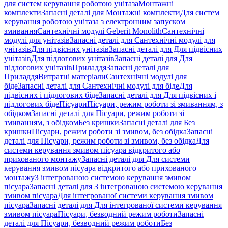
для систем керування роботою унітаза
Монтажні
комплекти
Запасні деталі для Монтажні комплекти
Для систем
керування роботою унітаза з електронним запуском
змивання
Сантехнічні модулі Geberit Monolith
Сантехнічні
модулі для унітазів
Запасні деталі для Сантехнічні модулі для
унітазів
Для підвісних унітазів
Запасні деталі для Для підвісних
унітазів
Для підлогових унітазів
Запасні деталі для Для
підлогових унітазів
Приладдя
Запасні деталі для
Приладдя
Витратні матеріали
Сантехнічні модулі для
біде
Запасні деталі для Сантехнічні модулі для біде
Для
підвісних і підлогових біде
Запасні деталі для Для підвісних і
підлогових біде
Пісуари
Пісуари, режим роботи зі змиванням, з
обідком
Запасні деталі для Пісуари, режим роботи зі
змиванням, з обідком
Без кришки
Запасні деталі для Без
кришки
Пісуари, режим роботи зі змивом, без обідка
Запасні
деталі для Пісуари, режим роботи зі змивом, без обідка
Для
системи керування змивом пісуара відкритого або
прихованого монтажу
Запасні деталі для Для системи
керування змивом пісуара відкритого або прихованого
монтажу
З інтегрованою системою керування змивом
пісуара
Запасні деталі для З інтегрованою системою керування
змивом пісуара
Для інтегрованої системи керування змивом
пісуара
Запасні деталі для Для інтегрованої системи керування
змивом пісуара
Пісуари, безводний режим роботи
Запасні
деталі для Пісуари, безводний режим роботи
Без