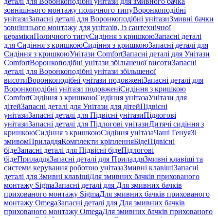
деталі для Воронкоподібні унітази для змивного бачка
зовнішнього монтажу поличного типу
Воронкоподібні
унітази
Запасні деталі для Воронкоподібні унітази
Змивні бачки
зовнішнього монтажу для унітазів, із сантехнічної
кераміки
Поличного типу
Сидіння з кришкою
Запасні деталі
для Сидіння з кришкою
Сидіння з кришкою
Запасні деталі для
Сидіння з кришкою
Унітази Comfort
Запасні деталі для Унітази
Comfort
Воронкоподібні унітази збільшеної висоти
Запасні
деталі для Воронкоподібні унітази збільшеної
висоти
Воронкоподібні унітази подовжені
Запасні деталі для
Воронкоподібні унітази подовжені
Сидіння з кришкою
Comfort
Сидіння з кришкою
Сидіння унітаза
Унітази для
дітей
Запасні деталі для Унітази для дітей
Підвісні
унітази
Запасні деталі для Підвісні унітази
Підлогові
унітази
Запасні деталі для Підлогові унітази
Дитячі сидіння з
кришкою
Сидіння з кришкою
Сидіння унітаза
Чаші Генуя
Зі
змивом
Приладдя
Комплекти кріплення
Біде
Підвісні
біде
Запасні деталі для Підвісні біде
Підлогові
біде
Приладдя
Запасні деталі для Приладдя
Змивні клавіші та
системи керування роботою унітаза
Змивні клавіші
Запасні
деталі для Змивні клавіші
Для змивних бачків прихованого
монтажу Sigma
Запасні деталі для Для змивних бачків
прихованого монтажу Sigma
Для змивних бачків прихованого
монтажу Omega
Запасні деталі для Для змивних бачків
прихованого монтажу Omega
Для змивних бачків прихованого