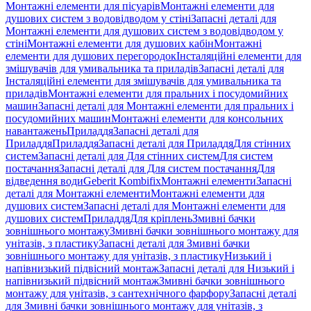
Монтажні елементи для пісуарів
Монтажні елементи для
душових систем з водовідводом у стіні
Запасні деталі для
Монтажні елементи для душових систем з водовідводом у
стіні
Монтажні елементи для душових кабін
Монтажні
елементи для душових перегородок
Інсталяційні елементи для
змішувачів для умивальника та приладів
Запасні деталі для
Інсталяційні елементи для змішувачів для умивальника та
приладів
Монтажні елементи для пральних і посудомийних
машин
Запасні деталі для Монтажні елементи для пральних і
посудомийних машин
Монтажні елементи для консольних
навантажень
Приладдя
Запасні деталі для
Приладдя
Приладдя
Запасні деталі для Приладдя
Для стінних
систем
Запасні деталі для Для стінних систем
Для систем
постачання
Запасні деталі для Для систем постачання
Для
відведення води
Geberit Kombifix
Монтажні елементи
Запасні
деталі для Монтажні елементи
Монтажні елементи для
душових систем
Запасні деталі для Монтажні елементи для
душових систем
Приладдя
Для кріплень
Змивні бачки
зовнішнього монтажу
Змивні бачки зовнішнього монтажу для
унітазів, з пластику
Запасні деталі для Змивні бачки
зовнішнього монтажу для унітазів, з пластику
Низький і
напівнизький підвісний монтаж
Запасні деталі для Низький і
напівнизький підвісний монтаж
Змивні бачки зовнішнього
монтажу для унітазів, з сантехнічного фарфору
Запасні деталі
для Змивні бачки зовнішнього монтажу для унітазів, з