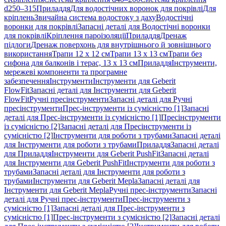
d250–315
Приладдя
Для водостічних воронок для покрівлі
Для
кріплень
Звичайна система водостоку з даху
Водостічні
воронки для покрівлі
Запасні деталі для Водостічні воронки
для покрівлі
Кріплення пароізоляції
Приладдя
Дренаж
підлоги
Дренаж поверхонь для внутрішнього й зовнішнього
використання
Трапи 12 x 12 см
Трапи 13 x 13 см
Трапи без
сифона для балконів і терас, 13 x 13 см
Приладдя
Інструменти,
мережеві компоненти та програмне
забезпечення
Інструменти
Інструменти для Geberit
FlowFit
Запасні деталі для Інструменти для Geberit
FlowFit
Ручні пресінструменти
Запасні деталі для Ручні
пресінструменти
Прес-інструменти із сумісністю [1]
Запасні
деталі для Прес-інструменти із сумісністю [1]
Пресінструменти
із сумісністю [2]
Запасні деталі для Пресінструменти із
сумісністю [2]
Інструменти для роботи з трубами
Запасні деталі
для Інструменти для роботи з трубами
Приладдя
Запасні деталі
для Приладдя
Інструменти для Geberit PushFit
Запасні деталі
для Інструменти для Geberit PushFit
Інструменти для роботи з
трубами
Запасні деталі для Інструменти для роботи з
трубами
Інструменти для Geberit Mepla
Запасні деталі для
Інструменти для Geberit Mepla
Ручні прес-інструменти
Запасні
деталі для Ручні прес-інструменти
Прес-інструменти з
сумісністю [1]
Запасні деталі для Прес-інструменти з
сумісністю [1]
Прес-інструменти з сумісністю [2]
Запасні деталі