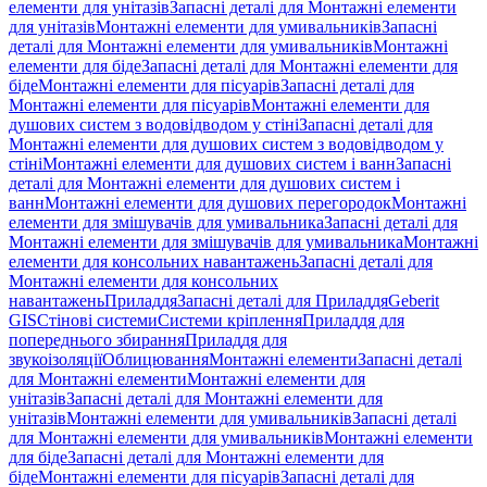
елементи для унітазів
Запасні деталі для Монтажні елементи
для унітазів
Монтажні елементи для умивальників
Запасні
деталі для Монтажні елементи для умивальників
Монтажні
елементи для біде
Запасні деталі для Монтажні елементи для
біде
Монтажні елементи для пісуарів
Запасні деталі для
Монтажні елементи для пісуарів
Монтажні елементи для
душових систем з водовідводом у стіні
Запасні деталі для
Монтажні елементи для душових систем з водовідводом у
стіні
Монтажні елементи для душових систем і ванн
Запасні
деталі для Монтажні елементи для душових систем і
ванн
Монтажні елементи для душових перегородок
Монтажні
елементи для змішувачів для умивальника
Запасні деталі для
Монтажні елементи для змішувачів для умивальника
Монтажні
елементи для консольних навантажень
Запасні деталі для
Монтажні елементи для консольних
навантажень
Приладдя
Запасні деталі для Приладдя
Geberit
GIS
Стінові системи
Системи кріплення
Приладдя для
попереднього збирання
Приладдя для
звукоізоляції
Облицювання
Монтажні елементи
Запасні деталі
для Монтажні елементи
Монтажні елементи для
унітазів
Запасні деталі для Монтажні елементи для
унітазів
Монтажні елементи для умивальників
Запасні деталі
для Монтажні елементи для умивальників
Монтажні елементи
для біде
Запасні деталі для Монтажні елементи для
біде
Монтажні елементи для пісуарів
Запасні деталі для