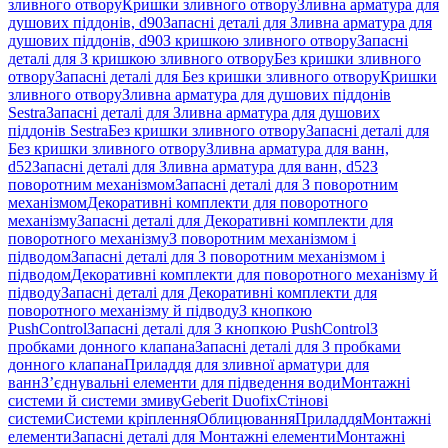
зливного отвору
Кришки зливного отвору
Зливна арматура для
душових піддонів, d90
Запасні деталі для Зливна арматура для
душових піддонів, d90
З кришкою зливного отвору
Запасні
деталі для З кришкою зливного отвору
Без кришки зливного
отвору
Запасні деталі для Без кришки зливного отвору
Кришки
зливного отвору
Зливна арматура для душових піддонів
Sestra
Запасні деталі для Зливна арматура для душових
піддонів Sestra
Без кришки зливного отвору
Запасні деталі для
Без кришки зливного отвору
Зливна арматура для ванн,
d52
Запасні деталі для Зливна арматура для ванн, d52
З
поворотним механізмом
Запасні деталі для З поворотним
механізмом
Декоративні комплекти для поворотного
механізму
Запасні деталі для Декоративні комплекти для
поворотного механізму
З поворотним механізмом і
підводом
Запасні деталі для З поворотним механізмом і
підводом
Декоративні комплекти для поворотного механізму й
підводу
Запасні деталі для Декоративні комплекти для
поворотного механізму й підводу
З кнопкою
PushControl
Запасні деталі для З кнопкою PushControl
З
пробками донного клапана
Запасні деталі для З пробками
донного клапана
Приладдя для зливної арматури для
ванн
З’єднувальні елементи для підведення води
Монтажні
системи й системи змиву
Geberit Duofix
Стінові
системи
Системи кріплення
Облицювання
Приладдя
Монтажні
елементи
Запасні деталі для Монтажні елементи
Монтажні