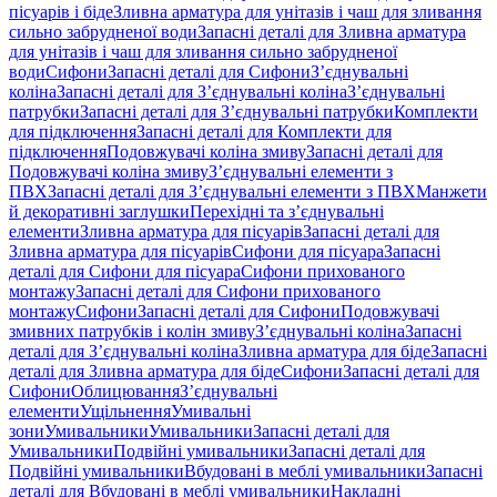
пісуарів і біде
Зливна арматура для унітазів і чаш для зливання
сильно забрудненої води
Запасні деталі для Зливна арматура
для унітазів і чаш для зливання сильно забрудненої
води
Сифони
Запасні деталі для Сифони
З’єднувальні
коліна
Запасні деталі для З’єднувальні коліна
З’єднувальні
патрубки
Запасні деталі для З’єднувальні патрубки
Комплекти
для підключення
Запасні деталі для Комплекти для
підключення
Подовжувачі коліна змиву
Запасні деталі для
Подовжувачі коліна змиву
З’єднувальні елементи з
ПВХ
Запасні деталі для З’єднувальні елементи з ПВХ
Манжети
й декоративні заглушки
Перехідні та з’єднувальні
елементи
Зливна арматура для пісуарів
Запасні деталі для
Зливна арматура для пісуарів
Сифони для пісуара
Запасні
деталі для Сифони для пісуара
Сифони прихованого
монтажу
Запасні деталі для Сифони прихованого
монтажу
Сифони
Запасні деталі для Сифони
Подовжувачі
змивних патрубків і колін змиву
З’єднувальні коліна
Запасні
деталі для З’єднувальні коліна
Зливна арматура для біде
Запасні
деталі для Зливна арматура для біде
Сифони
Запасні деталі для
Сифони
Облицювання
З’єднувальні
елементи
Ущільнення
Умивальні
зони
Умивальники
Умивальники
Запасні деталі для
Умивальники
Подвійні умивальники
Запасні деталі для
Подвійні умивальники
Вбудовані в меблі умивальники
Запасні
деталі для Вбудовані в меблі умивальники
Накладні