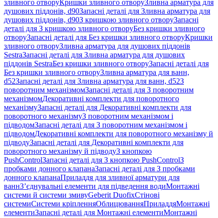
зливного отвору
Кришки зливного отвору
Зливна арматура для
душових піддонів, d90
Запасні деталі для Зливна арматура для
душових піддонів, d90
З кришкою зливного отвору
Запасні
деталі для З кришкою зливного отвору
Без кришки зливного
отвору
Запасні деталі для Без кришки зливного отвору
Кришки
зливного отвору
Зливна арматура для душових піддонів
Sestra
Запасні деталі для Зливна арматура для душових
піддонів Sestra
Без кришки зливного отвору
Запасні деталі для
Без кришки зливного отвору
Зливна арматура для ванн,
d52
Запасні деталі для Зливна арматура для ванн, d52
З
поворотним механізмом
Запасні деталі для З поворотним
механізмом
Декоративні комплекти для поворотного
механізму
Запасні деталі для Декоративні комплекти для
поворотного механізму
З поворотним механізмом і
підводом
Запасні деталі для З поворотним механізмом і
підводом
Декоративні комплекти для поворотного механізму й
підводу
Запасні деталі для Декоративні комплекти для
поворотного механізму й підводу
З кнопкою
PushControl
Запасні деталі для З кнопкою PushControl
З
пробками донного клапана
Запасні деталі для З пробками
донного клапана
Приладдя для зливної арматури для
ванн
З’єднувальні елементи для підведення води
Монтажні
системи й системи змиву
Geberit Duofix
Стінові
системи
Системи кріплення
Облицювання
Приладдя
Монтажні
елементи
Запасні деталі для Монтажні елементи
Монтажні