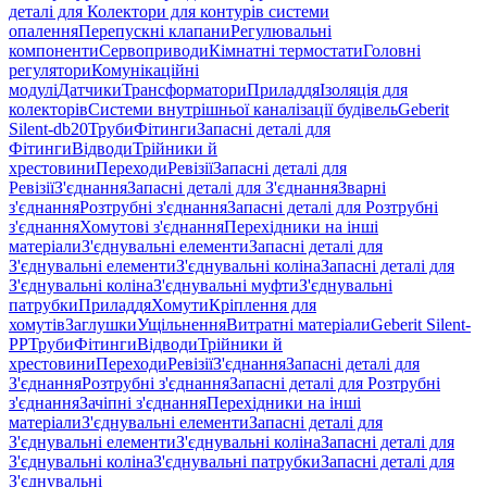
деталі для Колектори для контурів системи
опалення
Перепускні клапани
Регулювальні
компоненти
Сервоприводи
Кімнатні термостати
Головні
регулятори
Комунікаційні
модулі
Датчики
Трансформатори
Приладдя
Ізоляція для
колекторів
Системи внутрішньої каналізації будівель
Geberit
Silent-db20
Труби
Фітинги
Запасні деталі для
Фітинги
Відводи
Трійники й
хрестовини
Переходи
Ревізії
Запасні деталі для
Ревізії
З'єднання
Запасні деталі для З'єднання
Зварні
з'єднання
Розтрубні з'єднання
Запасні деталі для Розтрубні
з'єднання
Хомутові з'єднання
Перехідники на інші
матеріали
З'єднувальні елементи
Запасні деталі для
З'єднувальні елементи
З'єднувальні коліна
Запасні деталі для
З'єднувальні коліна
З'єднувальні муфти
З'єднувальні
патрубки
Приладдя
Хомути
Кріплення для
хомутів
Заглушки
Ущільнення
Витратні матеріали
Geberit Silent-
PP
Труби
Фітинги
Відводи
Трійники й
хрестовини
Переходи
Ревізії
З'єднання
Запасні деталі для
З'єднання
Розтрубні з'єднання
Запасні деталі для Розтрубні
з'єднання
Зачіпні з'єднання
Перехідники на інші
матеріали
З'єднувальні елементи
Запасні деталі для
З'єднувальні елементи
З'єднувальні коліна
Запасні деталі для
З'єднувальні коліна
З'єднувальні патрубки
Запасні деталі для
З'єднувальні