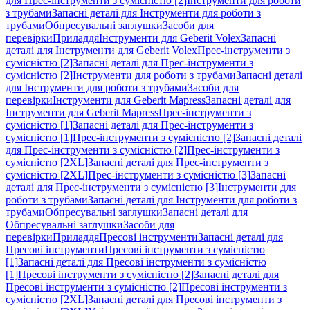
для Прес-інструменти з сумісністю [2]
Інструменти для роботи
з трубами
Запасні деталі для Інструменти для роботи з
трубами
Обпресувальні заглушки
Засоби для
перевірки
Приладдя
Інструменти для Geberit Volex
Запасні
деталі для Інструменти для Geberit Volex
Прес-інструменти з
сумісністю [2]
Запасні деталі для Прес-інструменти з
сумісністю [2]
Інструменти для роботи з трубами
Запасні деталі
для Інструменти для роботи з трубами
Засоби для
перевірки
Інструменти для Geberit Mapress
Запасні деталі для
Інструменти для Geberit Mapress
Прес-інструменти з
сумісністю [1]
Запасні деталі для Прес-інструменти з
сумісністю [1]
Прес-інструменти з сумісністю [2]
Запасні деталі
для Прес-інструменти з сумісністю [2]
Прес-інструменти з
сумісністю [2XL]
Запасні деталі для Прес-інструменти з
сумісністю [2XL]
Прес-інструменти з сумісністю [3]
Запасні
деталі для Прес-інструменти з сумісністю [3]
Інструменти для
роботи з трубами
Запасні деталі для Інструменти для роботи з
трубами
Обпресувальні заглушки
Запасні деталі для
Обпресувальні заглушки
Засоби для
перевірки
Приладдя
Пресові інструменти
Запасні деталі для
Пресові інструменти
Пресові інструменти з сумісністю
[1]
Запасні деталі для Пресові інструменти з сумісністю
[1]
Пресові інструменти з сумісністю [2]
Запасні деталі для
Пресові інструменти з сумісністю [2]
Пресові інструменти з
сумісністю [2XL]
Запасні деталі для Пресові інструменти з