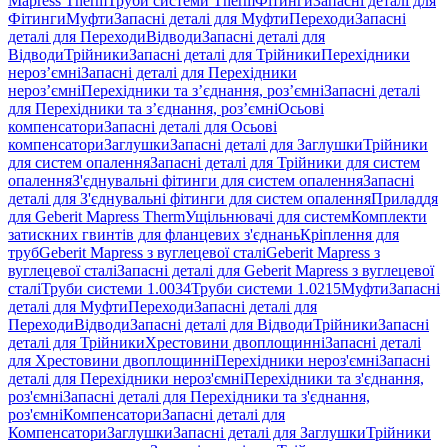
Mapress Therm
Труби системи Therm
Фітинги
Запасні деталі для
Фітинги
Муфти
Запасні деталі для Муфти
Переходи
Запасні
деталі для Переходи
Відводи
Запасні деталі для
Відводи
Трійники
Запасні деталі для Трійники
Перехідники
нероз’ємні
Запасні деталі для Перехідники
нероз’ємні
Перехідники та з’єднання, роз’ємні
Запасні деталі
для Перехідники та з’єднання, роз’ємні
Осьові
компенсатори
Запасні деталі для Осьові
компенсатори
Заглушки
Запасні деталі для Заглушки
Трійники
для систем опалення
Запасні деталі для Трійники для систем
опалення
З'єднувальні фітинги для систем опалення
Запасні
деталі для З'єднувальні фітинги для систем опалення
Приладдя
для Geberit Mapress Therm
Ущільнювачі для систем
Комплекти
затискних гвинтів для фланцевих з'єднань
Кріплення для
труб
Geberit Mapress з вуглецевої сталі
Geberit Mapress з
вуглецевої сталі
Запасні деталі для Geberit Mapress з вуглецевої
сталі
Труби системи 1.0034
Труби системи 1.0215
Муфти
Запасні
деталі для Муфти
Переходи
Запасні деталі для
Переходи
Відводи
Запасні деталі для Відводи
Трійники
Запасні
деталі для Трійники
Хрестовини двоплощинні
Запасні деталі
для Хрестовини двоплощинні
Перехідники нероз'ємні
Запасні
деталі для Перехідники нероз'ємні
Перехідники та з'єднання,
роз'ємні
Запасні деталі для Перехідники та з'єднання,
роз'ємні
Компенсатори
Запасні деталі для
Компенсатори
Заглушки
Запасні деталі для Заглушки
Трійники