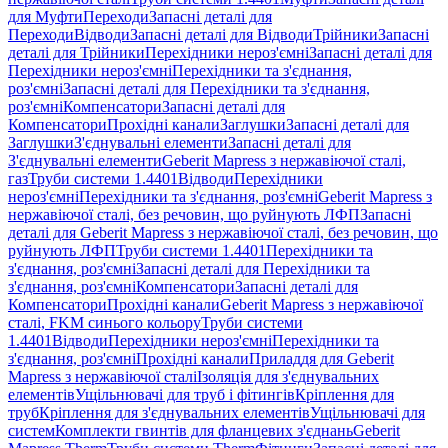
для Муфти
Переходи
Запасні деталі для
Переходи
Відводи
Запасні деталі для Відводи
Трійники
Запасні
деталі для Трійники
Перехідники нероз'ємні
Запасні деталі для
Перехідники нероз'ємні
Перехідники та з'єднання,
роз'ємні
Запасні деталі для Перехідники та з'єднання,
роз'ємні
Компенсатори
Запасні деталі для
Компенсатори
Прохідні канали
Заглушки
Запасні деталі для
Заглушки
З'єднувальні елементи
Запасні деталі для
З'єднувальні елементи
Geberit Mapress з нержавіючої сталі,
газ
Труби системи 1.4401
Відводи
Перехідники
нероз'ємні
Перехідники та з'єднання, роз'ємні
Geberit Mapress з
нержавіючої сталі, без речовин, що руйнують ЛФП
Запасні
деталі для Geberit Mapress з нержавіючої сталі, без речовин, що
руйнують ЛФП
Труби системи 1.4401
Перехідники та
з'єднання, роз'ємні
Запасні деталі для Перехідники та
з'єднання, роз'ємні
Компенсатори
Запасні деталі для
Компенсатори
Прохідні канали
Geberit Mapress з нержавіючої
сталі, FKM синього кольору
Труби системи
1.4401
Відводи
Перехідники нероз'ємні
Перехідники та
з'єднання, роз'ємні
Прохідні канали
Приладдя для Geberit
Mapress з нержавіючої сталі
Ізоляція для з'єднувальних
елементів
Ущільнювачі для труб і фітингів
Кріплення для
труб
Кріплення для з'єднувальних елементів
Ущільнювачі для
систем
Комплекти гвинтів для фланцевих з'єднань
Geberit