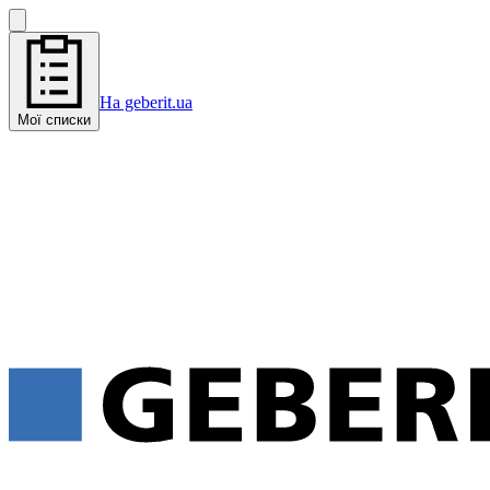
На geberit.ua
Мої списки