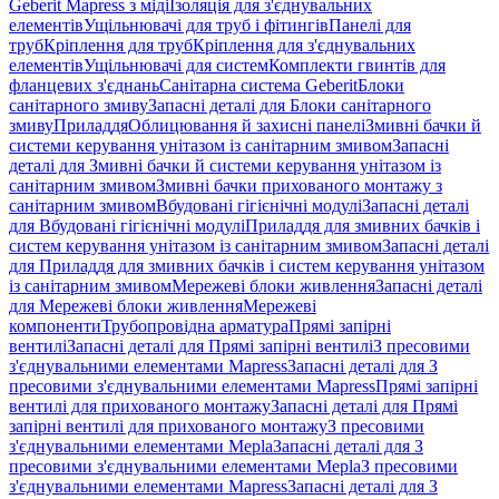
Geberit Mapress з міді
Ізоляція для з'єднувальних
елементів
Ущільнювачі для труб і фітингів
Панелі для
труб
Кріплення для труб
Кріплення для з'єднувальних
елементів
Ущільнювачі для систем
Комплекти гвинтів для
фланцевих з'єднань
Санітарна система Geberit
Блоки
санітарного змиву
Запасні деталі для Блоки санітарного
змиву
Приладдя
Облицювання й захисні панелі
Змивні бачки й
системи керування унітазом із санітарним змивом
Запасні
деталі для Змивні бачки й системи керування унітазом із
санітарним змивом
Змивні бачки прихованого монтажу з
санітарним змивом
Вбудовані гігієнічні модулі
Запасні деталі
для Вбудовані гігієнічні модулі
Приладдя для змивних бачків і
систем керування унітазом із санітарним змивом
Запасні деталі
для Приладдя для змивних бачків і систем керування унітазом
із санітарним змивом
Мережеві блоки живлення
Запасні деталі
для Мережеві блоки живлення
Мережеві
компоненти
Трубопровідна арматура
Прямі запірні
вентилі
Запасні деталі для Прямі запірні вентилі
З пресовими
з'єднувальними елементами Mapress
Запасні деталі для З
пресовими з'єднувальними елементами Mapress
Прямі запірні
вентилі для прихованого монтажу
Запасні деталі для Прямі
запірні вентилі для прихованого монтажу
З пресовими
з'єднувальними елементами Mepla
Запасні деталі для З
пресовими з'єднувальними елементами Mepla
З пресовими
з'єднувальними елементами Mapress
Запасні деталі для З