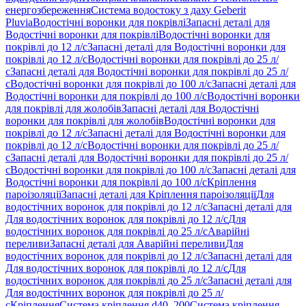
енергозбереження
Система водостоку з даху Geberit
Pluvia
Водостічні воронки для покрівлі
Запасні деталі для
Водостічні воронки для покрівлі
Водостічні воронки для
покрівлі до 12 л/с
Запасні деталі для Водостічні воронки для
покрівлі до 12 л/с
Водостічні воронки для покрівлі до 25 л/
с
Запасні деталі для Водостічні воронки для покрівлі до 25 л/
с
Водостічні воронки для покрівлі до 100 л/с
Запасні деталі для
Водостічні воронки для покрівлі до 100 л/с
Водостічні воронки
для покрівлі для жолобів
Запасні деталі для Водостічні
воронки для покрівлі для жолобів
Водостічні воронки для
покрівлі до 12 л/с
Запасні деталі для Водостічні воронки для
покрівлі до 12 л/с
Водостічні воронки для покрівлі до 25 л/
с
Запасні деталі для Водостічні воронки для покрівлі до 25 л/
с
Водостічні воронки для покрівлі до 100 л/с
Запасні деталі для
Водостічні воронки для покрівлі до 100 л/с
Кріплення
пароізоляції
Запасні деталі для Кріплення пароізоляції
Для
водостічних воронок для покрівлі до 12 л/с
Запасні деталі для
Для водостічних воронок для покрівлі до 12 л/с
Для
водостічних воронок для покрівлі до 25 л/с
Аварійні
переливи
Запасні деталі для Аварійні переливи
Для
водостічних воронок для покрівлі до 12 л/с
Запасні деталі для
Для водостічних воронок для покрівлі до 12 л/с
Для
водостічних воронок для покрівлі до 25 л/с
Запасні деталі для
Для водостічних воронок для покрівлі до 25 л/
с
Кріплення
Система кріплення d40–200
Система кріплення