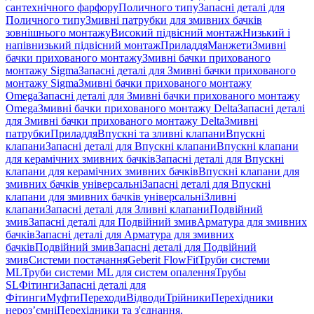
сантехнічного фарфору
Поличного типу
Запасні деталі для
Поличного типу
Змивні патрубки для змивних бачків
зовнішнього монтажу
Високий підвісний монтаж
Низький і
напівнизький підвісний монтаж
Приладдя
Манжети
Змивні
бачки прихованого монтажу
Змивні бачки прихованого
монтажу Sigma
Запасні деталі для Змивні бачки прихованого
монтажу Sigma
Змивні бачки прихованого монтажу
Omega
Запасні деталі для Змивні бачки прихованого монтажу
Omega
Змивні бачки прихованого монтажу Delta
Запасні деталі
для Змивні бачки прихованого монтажу Delta
Змивні
патрубки
Приладдя
Впускні та зливні клапани
Впускні
клапани
Запасні деталі для Впускні клапани
Впускні клапани
для керамічних змивних бачків
Запасні деталі для Впускні
клапани для керамічних змивних бачків
Впускні клапани для
змивних бачків універсальні
Запасні деталі для Впускні
клапани для змивних бачків універсальні
Зливні
клапани
Запасні деталі для Зливні клапани
Подвійний
змив
Запасні деталі для Подвійний змив
Арматура для змивних
бачкiв
Запасні деталі для Арматура для змивних
бачкiв
Подвійний змив
Запасні деталі для Подвійний
змив
Системи постачання
Geberit FlowFit
Труби системи
ML
Труби системи ML для систем опалення
Трубы
SL
Фітинги
Запасні деталі для
Фітинги
Муфти
Переходи
Відводи
Трійники
Перехідники
нероз’ємні
Перехідники та з'єднання,