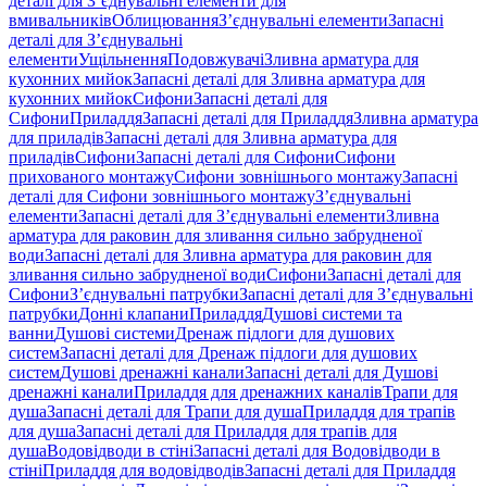
деталі для З’єднувальні елементи для
вмивальників
Облицювання
З’єднувальні елементи
Запасні
деталі для З’єднувальні
елементи
Ущільнення
Подовжувачі
Зливна арматура для
кухонних мийок
Запасні деталі для Зливна арматура для
кухонних мийок
Сифони
Запасні деталі для
Сифони
Приладдя
Запасні деталі для Приладдя
Зливна арматура
для приладів
Запасні деталі для Зливна арматура для
приладів
Сифони
Запасні деталі для Сифони
Сифони
прихованого монтажу
Сифони зовнішнього монтажу
Запасні
деталі для Сифони зовнішнього монтажу
З’єднувальні
елементи
Запасні деталі для З’єднувальні елементи
Зливна
арматура для раковин для зливання сильно забрудненої
води
Запасні деталі для Зливна арматура для раковин для
зливання сильно забрудненої води
Сифони
Запасні деталі для
Сифони
З’єднувальні патрубки
Запасні деталі для З’єднувальні
патрубки
Донні клапани
Приладдя
Душові системи та
ванни
Душові системи
Дренаж підлоги для душових
систем
Запасні деталі для Дренаж підлоги для душових
систем
Душові дренажні канали
Запасні деталі для Душові
дренажні канали
Приладдя для дренажних каналів
Трапи для
душа
Запасні деталі для Трапи для душа
Приладдя для трапів
для душа
Запасні деталі для Приладдя для трапів для
душа
Водовідводи в стіні
Запасні деталі для Водовідводи в
стіні
Приладдя для водовідводів
Запасні деталі для Приладдя