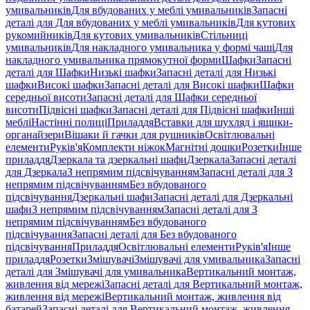
умивальників
Для вбудованих у меблі умивальників
Запасні
деталі для Для вбудованих у меблі умивальників
Для кутових
рукомийників
Для кутових умивальників
Стільниці
умивальників
Для накладного умивальника у формі чаші
Для
накладного умивальника прямокутної форми
Шафки
Запасні
деталі для Шафки
Низькі шафки
Запасні деталі для Низькі
шафки
Високі шафки
Запасні деталі для Високі шафки
Шафки
середньої висоти
Запасні деталі для Шафки середньої
висоти
Підвісні шафки
Запасні деталі для Підвісні шафки
Інші
меблі
Настінні полиці
Приладдя
Вставки для шухляд і ящики-
органайзери
Вішаки й гачки для рушників
Освітлювальні
елементи
Руків'я
Комплекти ніжок
Магнітні дошки
Розетки
Інше
приладдя
Дзеркала та дзеркальні шафи
Дзеркала
Запасні деталі
для Дзеркала
З непрямим підсвічуванням
Запасні деталі для З
непрямим підсвічуванням
Без вбудованого
підсвічування
Дзеркальні шафи
Запасні деталі для Дзеркальні
шафи
З непрямим підсвічуванням
Запасні деталі для З
непрямим підсвічуванням
Без вбудованого
підсвічування
Запасні деталі для Без вбудованого
підсвічування
Приладдя
Освітлювальні елементи
Руків'я
Інше
приладдя
Розетки
Змішувачі
Змішувачі для умивальника
Запасні
деталі для Змішувачі для умивальника
Вертикальний монтаж,
живлення від мережі
Запасні деталі для Вертикальний монтаж,
живлення від мережі
Вертикальний монтаж, живлення від
батарей
Запасні деталі для Вертикальний монтаж, живлення