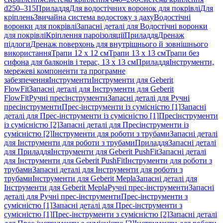
d250–315
Приладдя
Для водостічних воронок для покрівлі
Для
кріплень
Звичайна система водостоку з даху
Водостічні
воронки для покрівлі
Запасні деталі для Водостічні воронки
для покрівлі
Кріплення пароізоляції
Приладдя
Дренаж
підлоги
Дренаж поверхонь для внутрішнього й зовнішнього
використання
Трапи 12 x 12 см
Трапи 13 x 13 см
Трапи без
сифона для балконів і терас, 13 x 13 см
Приладдя
Інструменти,
мережеві компоненти та програмне
забезпечення
Інструменти
Інструменти для Geberit
FlowFit
Запасні деталі для Інструменти для Geberit
FlowFit
Ручні пресінструменти
Запасні деталі для Ручні
пресінструменти
Прес-інструменти із сумісністю [1]
Запасні
деталі для Прес-інструменти із сумісністю [1]
Пресінструменти
із сумісністю [2]
Запасні деталі для Пресінструменти із
сумісністю [2]
Інструменти для роботи з трубами
Запасні деталі
для Інструменти для роботи з трубами
Приладдя
Запасні деталі
для Приладдя
Інструменти для Geberit PushFit
Запасні деталі
для Інструменти для Geberit PushFit
Інструменти для роботи з
трубами
Запасні деталі для Інструменти для роботи з
трубами
Інструменти для Geberit Mepla
Запасні деталі для
Інструменти для Geberit Mepla
Ручні прес-інструменти
Запасні
деталі для Ручні прес-інструменти
Прес-інструменти з
сумісністю [1]
Запасні деталі для Прес-інструменти з
сумісністю [1]
Прес-інструменти з сумісністю [2]
Запасні деталі