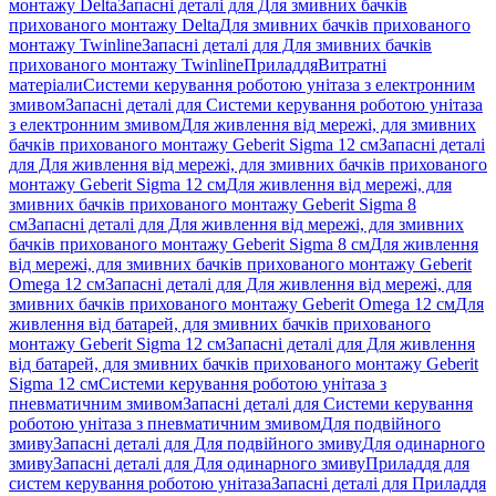
монтажу Delta
Запасні деталі для Для змивних бачків
прихованого монтажу Delta
Для змивних бачків прихованого
монтажу Twinline
Запасні деталі для Для змивних бачків
прихованого монтажу Twinline
Приладдя
Витратні
матеріали
Системи керування роботою унітаза з електронним
змивом
Запасні деталі для Системи керування роботою унітаза
з електронним змивом
Для живлення від мережі, для змивних
бачків прихованого монтажу Geberit Sigma 12 см
Запасні деталі
для Для живлення від мережі, для змивних бачків прихованого
монтажу Geberit Sigma 12 см
Для живлення від мережі, для
змивних бачків прихованого монтажу Geberit Sigma 8
см
Запасні деталі для Для живлення від мережі, для змивних
бачків прихованого монтажу Geberit Sigma 8 см
Для живлення
від мережі, для змивних бачків прихованого монтажу Geberit
Omega 12 см
Запасні деталі для Для живлення від мережі, для
змивних бачків прихованого монтажу Geberit Omega 12 см
Для
живлення від батарей, для змивних бачків прихованого
монтажу Geberit Sigma 12 см
Запасні деталі для Для живлення
від батарей, для змивних бачків прихованого монтажу Geberit
Sigma 12 см
Системи керування роботою унітаза з
пневматичним змивом
Запасні деталі для Системи керування
роботою унітаза з пневматичним змивом
Для подвійного
змиву
Запасні деталі для Для подвійного змиву
Для одинарного
змиву
Запасні деталі для Для одинарного змиву
Приладдя для
систем керування роботою унітаза
Запасні деталі для Приладдя