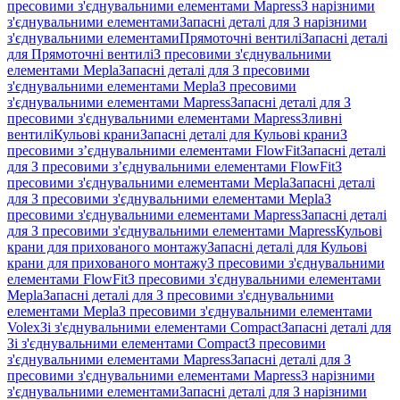
пресовими з'єднувальними елементами Mapress
З нарізними
з'єднувальними елементами
Запасні деталі для З нарізними
з'єднувальними елементами
Прямоточні вентилі
Запасні деталі
для Прямоточні вентилі
З пресовими з'єднувальними
елементами Mepla
Запасні деталі для З пресовими
з'єднувальними елементами Mepla
З пресовими
з'єднувальними елементами Mapress
Запасні деталі для З
пресовими з'єднувальними елементами Mapress
Зливні
вентилі
Кульові крани
Запасні деталі для Кульові крани
З
пресовими з’єднувальними елементами FlowFit
Запасні деталі
для З пресовими з’єднувальними елементами FlowFit
З
пресовими з'єднувальними елементами Mepla
Запасні деталі
для З пресовими з'єднувальними елементами Mepla
З
пресовими з'єднувальними елементами Mapress
Запасні деталі
для З пресовими з'єднувальними елементами Mapress
Кульові
крани для прихованого монтажу
Запасні деталі для Кульові
крани для прихованого монтажу
З пресовими з'єднувальними
елементами FlowFit
З пресовими з'єднувальними елементами
Mepla
Запасні деталі для З пресовими з'єднувальними
елементами Mepla
З пресовими з'єднувальними елементами
Volex
Зі з'єднувальними елементами Compact
Запасні деталі для
Зі з'єднувальними елементами Compact
З пресовими
з'єднувальними елементами Mapress
Запасні деталі для З
пресовими з'єднувальними елементами Mapress
З нарізними
з'єднувальними елементами
Запасні деталі для З нарізними