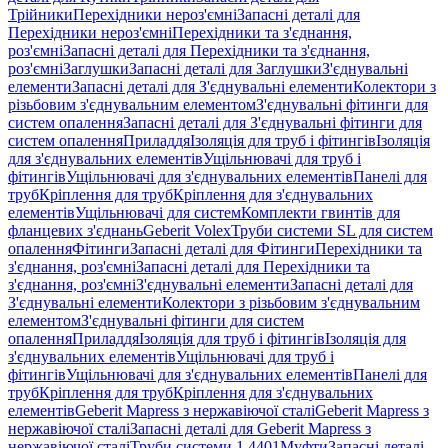
Трійники
Перехідники нероз'ємні
Запасні деталі для
Перехідники нероз'ємні
Перехідники та з'єднання,
роз'ємні
Запасні деталі для Перехідники та з'єднання,
роз'ємні
Заглушки
Запасні деталі для Заглушки
З'єднувальні
елементи
Запасні деталі для З'єднувальні елементи
Колектори з
різьбовим з'єднувальним елементом
З'єднувальні фітинги для
систем опалення
Запасні деталі для З'єднувальні фітинги для
систем опалення
Приладдя
Ізоляція для труб і фітингів
Ізоляція
для з'єднувальних елементів
Ущільнювачі для труб і
фітингів
Ущільнювачі для з'єднувальних елементів
Панелі для
труб
Кріплення для труб
Кріплення для з'єднувальних
елементів
Ущільнювачі для систем
Комплекти гвинтів для
фланцевих з'єднань
Geberit Volex
Труби системи SL для систем
опалення
Фітинги
Запасні деталі для Фітинги
Перехідники та
з'єднання, роз'ємні
Запасні деталі для Перехідники та
з'єднання, роз'ємні
З'єднувальні елементи
Запасні деталі для
З'єднувальні елементи
Колектори з різьбовим з'єднувальним
елементом
З'єднувальні фітинги для систем
опалення
Приладдя
Ізоляція для труб і фітингів
Ізоляція для
з'єднувальних елементів
Ущільнювачі для труб і
фітингів
Ущільнювачі для з'єднувальних елементів
Панелі для
труб
Кріплення для труб
Кріплення для з'єднувальних
елементів
Geberit Mapress з нержавіючої сталі
Geberit Mapress з
нержавіючої сталі
Запасні деталі для Geberit Mapress з
нержавіючої сталі
Труби системи 1.4401
Муфти
Запасні деталі