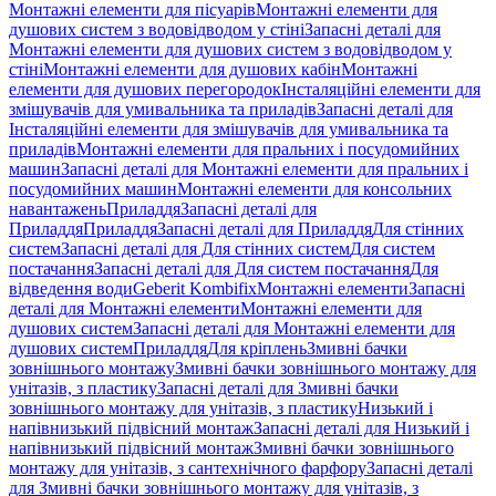
Монтажні елементи для пісуарів
Монтажні елементи для
душових систем з водовідводом у стіні
Запасні деталі для
Монтажні елементи для душових систем з водовідводом у
стіні
Монтажні елементи для душових кабін
Монтажні
елементи для душових перегородок
Інсталяційні елементи для
змішувачів для умивальника та приладів
Запасні деталі для
Інсталяційні елементи для змішувачів для умивальника та
приладів
Монтажні елементи для пральних і посудомийних
машин
Запасні деталі для Монтажні елементи для пральних і
посудомийних машин
Монтажні елементи для консольних
навантажень
Приладдя
Запасні деталі для
Приладдя
Приладдя
Запасні деталі для Приладдя
Для стінних
систем
Запасні деталі для Для стінних систем
Для систем
постачання
Запасні деталі для Для систем постачання
Для
відведення води
Geberit Kombifix
Монтажні елементи
Запасні
деталі для Монтажні елементи
Монтажні елементи для
душових систем
Запасні деталі для Монтажні елементи для
душових систем
Приладдя
Для кріплень
Змивні бачки
зовнішнього монтажу
Змивні бачки зовнішнього монтажу для
унітазів, з пластику
Запасні деталі для Змивні бачки
зовнішнього монтажу для унітазів, з пластику
Низький і
напівнизький підвісний монтаж
Запасні деталі для Низький і
напівнизький підвісний монтаж
Змивні бачки зовнішнього
монтажу для унітазів, з сантехнічного фарфору
Запасні деталі
для Змивні бачки зовнішнього монтажу для унітазів, з