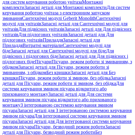
для систем керування роботою унітаза
Монтажні
комплекти
Запасні деталі для Монтажні комплекти
Для систем
керування роботою унітаза з електронним запуском
змивання
Сантехнічні модулі Geberit Monolith
Сантехнічні
модулі для унітазів
Запасні деталі для Сантехнічні модулі для
унітазів
Для підвісних унітазів
Запасні деталі для Для підвісних
унітазів
Для підлогових унітазів
Запасні деталі для Для
підлогових унітазів
Приладдя
Запасні деталі для
Приладдя
Витратні матеріали
Сантехнічні модулі для
біде
Запасні деталі для Сантехнічні модулі для біде
Для
підвісних і підлогових біде
Запасні деталі для Для підвісних і
підлогових біде
Пісуари
Пісуари, режим роботи зі змиванням, з
обідком
Запасні деталі для Пісуари, режим роботи зі
змиванням, з обідком
Без кришки
Запасні деталі для Без
кришки
Пісуари, режим роботи зі змивом, без обідка
Запасні
деталі для Пісуари, режим роботи зі змивом, без обідка
Для
системи керування змивом пісуара відкритого або
прихованого монтажу
Запасні деталі для Для системи
керування змивом пісуара відкритого або прихованого
монтажу
З інтегрованою системою керування змивом
пісуара
Запасні деталі для З інтегрованою системою керування
змивом пісуара
Для інтегрованої системи керування змивом
пісуара
Запасні деталі для Для інтегрованої системи керування
змивом пісуара
Пісуари, безводний режим роботи
Запасні
деталі для Пісуари, безводний режим роботи
Без