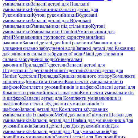
умивальники
Запасні деталі для Накладні
умивальники
Рукомийники
Запасні деталі для
Рукомийники
Кутові рукомийники
Вбудовані
умивальники
Запасні деталі для Вбудовані
умивальники
Умивальники під стільницю
Кутові
умивальники
Умивальники Comfort
Умивальники для
дітей
Умивальники групового користування
Інші
раковини
Запасні деталі для Інші раковини
Раковини для
зливання сильно забрудненої води
Запасні деталі для Раковини
для зливання сильно забрудненої води
Чаші для зливання
сильно забрудненої води
Універсальні
раковини
Приладдя
П’єдестали
Запасні деталі для
П’єдестали
П’єдестали
Напівп’єдестали
Запасні деталі для
Напівп’єдестали
Приладдя
Кришки зливного отвору
Комплекти
кріплення
Декоративні панелі
Комплекти умивальників із
шафкою
Комплекти рукомийників із шафкою
Запасні деталі для
Комплекти рукомийників із шафкою
Комплекти умивальників
із шафкою
Запасні деталі для Комплекти умивальників із
шафкою
Комплекти вбудованих умивальників із
шафкою
Запасні деталі для Комплекти вбудованих
умивальників із шафкою
Меблі для ванної кімнати
Шафки для
умивальників
Запасні деталі для Шафки для умивальників
Для
рукомийників
Запасні деталі для Для рукомийників
Для
умивальників
Запасні деталі для Для умивальників
Для
подвійних умивальників
Запасні деталі для Для подвійних