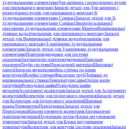
з'єднувальними елементами
Для запірних і розподільчих вузлів
для прихованого монтажу
Запасні деталі для Для запірних і
розподільчих вузлів для прихованого монтажу
Зі
з'єднувальними елементами Compact
Запасні деталі для Зі
з'єднувальними елементами Compact
Зворотні клапани
З
пресовими з'єднувальними елементами Mapress
Вимірювальні
ділянки водолічильників для прихованого монтажу
Запасні
деталі для Вимірювальні ділянки водолічильників для
прихованого монтажу
З нарізними з'єднувальними
елементами
Запасні деталі для З нарізними з'єднувальними
елементами
Повітровідвідники для системи
опалення
Автоматичні повітровідвідники
Панельне
опалення
Труби системи
Прокладний матеріал
Шиповані
панелі
Захисна звукоізоляційна стрічка по краях
конструкції
Клейкі стрічки
Фіксатори труб
Добавки до
вирівнювальної стяжки
Температурні шви
Опори колін
патрубків
Розподільчі шафи
Розподільчі шафи
металеві
Асортимент колекторів
Запасні деталі для Асортимент
колекторів
Колектори для підлогового опалення
Запасні деталі
для Колектори для підлогового опалення
Шаровые
краны
Термометри
Перехідники
Запасні деталі для
Перехідники
Кінцеві елементи колекторів
Автоматичні
повітровідвідники
Поділювачі потоку
Блоки регулювання
температури
Запасні деталі для Блоки регулювання
температури
Колектори для контурів системи опалення
Запасні