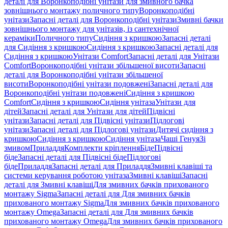
деталі для Воронкоподібні унітази для змивного бачка
зовнішнього монтажу поличного типу
Воронкоподібні
унітази
Запасні деталі для Воронкоподібні унітази
Змивні бачки
зовнішнього монтажу для унітазів, із сантехнічної
кераміки
Поличного типу
Сидіння з кришкою
Запасні деталі
для Сидіння з кришкою
Сидіння з кришкою
Запасні деталі для
Сидіння з кришкою
Унітази Comfort
Запасні деталі для Унітази
Comfort
Воронкоподібні унітази збільшеної висоти
Запасні
деталі для Воронкоподібні унітази збільшеної
висоти
Воронкоподібні унітази подовжені
Запасні деталі для
Воронкоподібні унітази подовжені
Сидіння з кришкою
Comfort
Сидіння з кришкою
Сидіння унітаза
Унітази для
дітей
Запасні деталі для Унітази для дітей
Підвісні
унітази
Запасні деталі для Підвісні унітази
Підлогові
унітази
Запасні деталі для Підлогові унітази
Дитячі сидіння з
кришкою
Сидіння з кришкою
Сидіння унітаза
Чаші Генуя
Зі
змивом
Приладдя
Комплекти кріплення
Біде
Підвісні
біде
Запасні деталі для Підвісні біде
Підлогові
біде
Приладдя
Запасні деталі для Приладдя
Змивні клавіші та
системи керування роботою унітаза
Змивні клавіші
Запасні
деталі для Змивні клавіші
Для змивних бачків прихованого
монтажу Sigma
Запасні деталі для Для змивних бачків
прихованого монтажу Sigma
Для змивних бачків прихованого
монтажу Omega
Запасні деталі для Для змивних бачків
прихованого монтажу Omega
Для змивних бачків прихованого