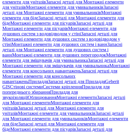
елементи для унітазів
Запасні деталі для Монтажні елементи
для унітазів
Монтажні елементи для умивальників
Запасні
деталі для Монтажні елементи для умивальників
Монтажні
елементи для біде
Запасні деталі для Монтажні елементи для
біде
Монтажні елементи для пісуарів
Запасні деталі для
Монтажні елементи для пісуарів
Монтажні елементи для
душових систем з водовідводом у стіні
Запасні деталі для
Монтажні елементи для душових систем з водовідводом у
стіні
Монтажні елементи для душових систем і ванн
Запасні
деталі для Монтажні елементи для душових систем і
ванн
Монтажні елементи для душових перегородок
Монтажні
елементи для змішувачів для умивальника
Запасні деталі для
Монтажні елементи для змішувачів для умивальника
Монтажні
елементи для консольних навантажень
Запасні деталі для
Монтажні елементи для консольних
навантажень
Приладдя
Запасні деталі для Приладдя
Geberit
GIS
Стінові системи
Системи кріплення
Приладдя для
попереднього збирання
Приладдя для
звукоізоляції
Облицювання
Монтажні елементи
Запасні деталі
для Монтажні елементи
Монтажні елементи для
унітазів
Запасні деталі для Монтажні елементи для
унітазів
Монтажні елементи для умивальників
Запасні деталі
для Монтажні елементи для умивальників
Монтажні елементи
для біде
Запасні деталі для Монтажні елементи для
біде
Монтажні елементи для пісуарів
Запасні деталі для