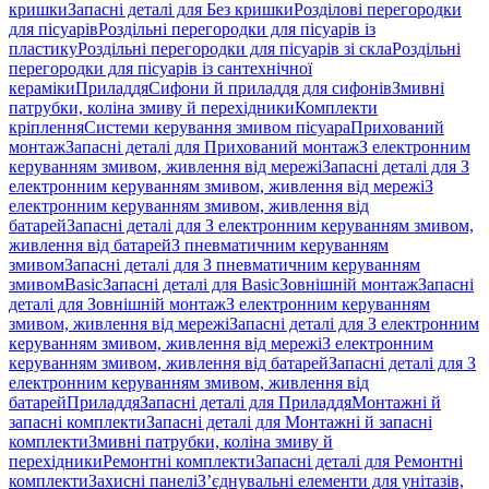
кришки
Запасні деталі для Без кришки
Розділові перегородки
для пісуарів
Роздільні перегородки для пісуарів із
пластику
Роздільні перегородки для пісуарів зі скла
Роздільні
перегородки для пісуарів із сантехнічної
кераміки
Приладдя
Сифони й приладдя для сифонів
Змивні
патрубки, коліна змиву й перехідники
Комплекти
кріплення
Системи керування змивом пісуара
Прихований
монтаж
Запасні деталі для Прихований монтаж
З електронним
керуванням змивом, живлення від мережі
Запасні деталі для З
електронним керуванням змивом, живлення від мережі
З
електронним керуванням змивом, живлення від
батарей
Запасні деталі для З електронним керуванням змивом,
живлення від батарей
З пневматичним керуванням
змивом
Запасні деталі для З пневматичним керуванням
змивом
Basic
Запасні деталі для Basic
Зовнішній монтаж
Запасні
деталі для Зовнішній монтаж
З електронним керуванням
змивом, живлення від мережі
Запасні деталі для З електронним
керуванням змивом, живлення від мережі
З електронним
керуванням змивом, живлення від батарей
Запасні деталі для З
електронним керуванням змивом, живлення від
батарей
Приладдя
Запасні деталі для Приладдя
Монтажні й
запасні комплекти
Запасні деталі для Монтажні й запасні
комплекти
Змивні патрубки, коліна змиву й
перехідники
Ремонтні комплекти
Запасні деталі для Ремонтні
комплекти
Захисні панелі
З’єднувальні елементи для унітазів,