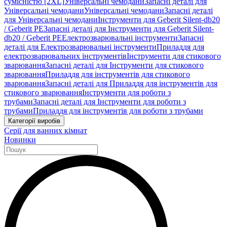
сумісністю [2XL]
Універсальні чемодани
Запасні деталі для
Універсальні чемодани
Універсальні чемодани
Запасні деталі
для Універсальні чемодани
Інструменти для Geberit Silent-db20
/ Geberit PE
Запасні деталі для Інструменти для Geberit Silent-
db20 / Geberit PE
Електрозварювальні інструменти
Запасні
деталі для Електрозварювальні інструменти
Приладдя для
електрозварювальних інструментів
Інструменти для стикового
зварювання
Запасні деталі для Інструменти для стикового
зварювання
Приладдя для інструментів для стикового
зварювання
Запасні деталі для Приладдя для інструментів для
стикового зварювання
Інструменти для роботи з
трубами
Запасні деталі для Інструменти для роботи з
трубами
Приладдя для інструментів для роботи з трубами
Категорії виробів
Серії для ванних кімнат
Новинки