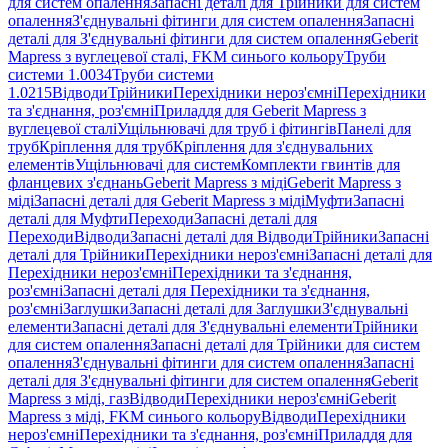
для систем опалення
Запасні деталі для Трійники для систем
опалення
З'єднувальні фітинги для систем опалення
Запасні
деталі для З'єднувальні фітинги для систем опалення
Geberit
Mapress з вуглецевої сталі, FKM синього кольору
Труби
системи 1.0034
Труби системи
1.0215
Відводи
Трійники
Перехідники нероз'ємні
Перехідники
та з'єднання, роз'ємні
Приладдя для Geberit Mapress з
вуглецевої сталі
Ущільнювачі для труб і фітингів
Панелі для
труб
Кріплення для труб
Кріплення для з'єднувальних
елементів
Ущільнювачі для систем
Комплекти гвинтів для
фланцевих з'єднань
Geberit Mapress з міді
Geberit Mapress з
міді
Запасні деталі для Geberit Mapress з міді
Муфти
Запасні
деталі для Муфти
Переходи
Запасні деталі для
Переходи
Відводи
Запасні деталі для Відводи
Трійники
Запасні
деталі для Трійники
Перехідники нероз'ємні
Запасні деталі для
Перехідники нероз'ємні
Перехідники та з'єднання,
роз'ємні
Запасні деталі для Перехідники та з'єднання,
роз'ємні
Заглушки
Запасні деталі для Заглушки
З'єднувальні
елементи
Запасні деталі для З'єднувальні елементи
Трійники
для систем опалення
Запасні деталі для Трійники для систем
опалення
З'єднувальні фітинги для систем опалення
Запасні
деталі для З'єднувальні фітинги для систем опалення
Geberit
Mapress з міді, газ
Відводи
Перехідники нероз'ємні
Geberit
Mapress з міді, FKM синього кольору
Відводи
Перехідники
нероз'ємні
Перехідники та з'єднання, роз'ємні
Приладдя для