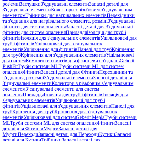
роз'ємні
Заглушки
З'єднувальні елементи
Запасні деталі для
З'єднувальні елементи
Колектори з різьбовим з'єднувальним
елементом
Трійники для нагрівальних елементів
Перехідники
та з'єднання для нагрівального елемента, розміні
З'єднувальні
фітинги для систем опалення
Запасні деталі для З'єднувальні
фітинги для систем опалення
Приладдя
Ізоляція для труб і
фітингів
Ізоляція для з'єднувальних елементів
Ущільнювачі для
труб і фітингів
Ущільнювачі для з'єднувальних
елементів
Ущільнення для фітингів
Панелі для труб
Кріплення
для труб
Кріплення для з'єднувальних елементів
Ущільнювачі
для систем
Комплекти гвинтів для фланцевих з'єднань
Geberit
PushFit
Труби системи ML
Труби системи ML для систем
опалення
Фітинги
Запасні деталі для Фітинги
Перехідники та
з’єднання, роз’ємні
З’єднувальні елементи
Запасні деталі для
З’єднувальні елементи
Колектори з різьбовим з’єднувальним
елементом
З’єднувальні елементи для систем
опалення
Приладдя
Ізоляція для труб і фітингів
Ізоляція для
з'єднувальних елементів
Ущільнювачі для труб і
фітингів
Ущільнювачі для з'єднувальних елементів
Панелі для
труб
Кріплення для труб
Кріплення для з'єднувальних
елементів
Ущільнювачі для систем
Geberit Mepla
Труби системи
ML
Труби системи ML для систем опалення
Фітинги
Запасні
деталі для Фітинги
Муфти
Запасні деталі для
Муфти
Переходи
Запасні деталі для Переходи
Кутики
Запасні
деталі для Кутики
Трійники
Запасні деталі для