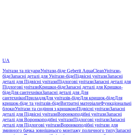
UA
Унітази та пісуари
Унітази-біде Geberit AquaClean
Унітази-
біде
Запасні деталі для Унітази-біде
Підвісні унітази
Запасні
деталі для Підвісні унітази
Підлогові унітази
Запасні деталі для
Підлогові унітази
Кришки-біде
Запасні деталі для Кришки-
біде
Для сантехніки
Запасні деталі для Для
сантехніки
Приладдя
Для унітазів-біде
Для кришок-біде
Для
кришок-біде та унітазів-біде
Витратні матеріали
Функціональні
блоки
Унітази та сидіння з кришкою
Підвісні унітази
Запасні
деталі для Підвісні унітази
Воронкоподібні унітази
Запасні
деталі для Воронкоподібні унітази
Підлогові унітази
Запасні
деталі для Підлогові унітази
Воронкоподібні унітази для
змивного бачка зовнішнього монтажу поличного типу
Запасні