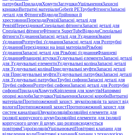
патрубки
Приладдя
Хомути
Заглушки
Ущільнення
Захисні
кришки
Витратні матеріали
Geberit PE
Труби
Фітинги
Запасні
деталі для Фітинги
Відводи
Трійники й
хрестовини
Переходи
Ревізії
Запасні деталі для
Ревізії
Перехідники
Спеціальні фітинги
Запасні деталі для
Спеціальні фітинги
Фітинги SuperTube
Відводи
Спеціальні
фітинги
З'єднання
Запасні деталі для З'єднання
Зварні
з'єднання
Розтрубні з'єднання
Запасні деталі для Розтрубні
з'єднання
Перехідники на інші матеріали
Різьбові
з'єднання
Запасні деталі для Різьбові з'єднання
Фланцеві
з'єднання
Фланцеві втулки
З'єднувальні елементи
Запасні деталі
для З'єднувальні елементи
З'єднувальні коліна
Запасні деталі
для З'єднувальні коліна
Приєднувальні муфти
Запасні деталі
для Приєднувальні муфти
З'єднувальні патрубки
Запасні деталі
для З'єднувальні патрубки
Трубні сифони
Запасні деталі для
Трубні сифони
Розтрубні сифони
Запасні деталі для Розтрубні
сифони
Приладдя
Хомути
Кріплення для хомутів
Напрямні
опорні жолоби
Заглушки
Ущільнення
Захисні короби
Витратні
матеріали
Протипожежний захист, звукоізоляція та захист від
вологи
Протипожежний захист
Протипожежний захист для
систем каналізації
Звукоізоляція
Ізоляційні елементи для
ізоляції корпусного шуму
Ізоляційні елементи для ізоляції
корпусного шуму й шуму, що розповсюджується
повітрям
Гідроізоляція
Ущільнювачі
Повітряні клапани для
відведення води
Повітряні клапани
Клапани з технологією