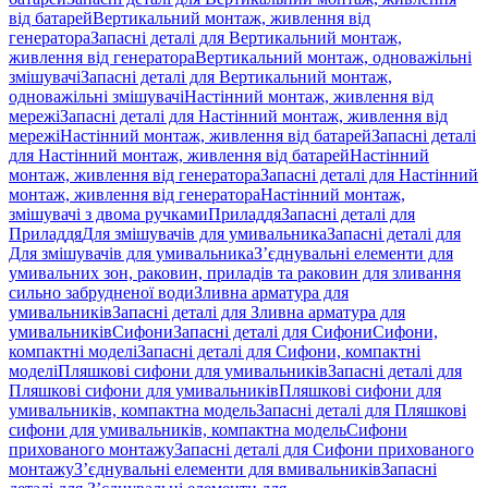
від батарей
Вертикальний монтаж, живлення від
генератора
Запасні деталі для Вертикальний монтаж,
живлення від генератора
Вертикальний монтаж, одноважільні
змішувачі
Запасні деталі для Вертикальний монтаж,
одноважільні змішувачі
Настінний монтаж, живлення від
мережі
Запасні деталі для Настінний монтаж, живлення від
мережі
Настінний монтаж, живлення від батарей
Запасні деталі
для Настінний монтаж, живлення від батарей
Настінний
монтаж, живлення від генератора
Запасні деталі для Настінний
монтаж, живлення від генератора
Настінний монтаж,
змішувачі з двома ручками
Приладдя
Запасні деталі для
Приладдя
Для змішувачів для умивальника
Запасні деталі для
Для змішувачів для умивальника
З’єднувальні елементи для
умивальних зон, раковин, приладів та раковин для зливання
сильно забрудненої води
Зливна арматура для
умивальників
Запасні деталі для Зливна арматура для
умивальників
Сифони
Запасні деталі для Сифони
Сифони,
компактні моделі
Запасні деталі для Сифони, компактні
моделі
Пляшкові сифони для умивальників
Запасні деталі для
Пляшкові сифони для умивальників
Пляшкові сифони для
умивальників, компактна модель
Запасні деталі для Пляшкові
сифони для умивальників, компактна модель
Сифони
прихованого монтажу
Запасні деталі для Сифони прихованого
монтажу
З’єднувальні елементи для вмивальників
Запасні