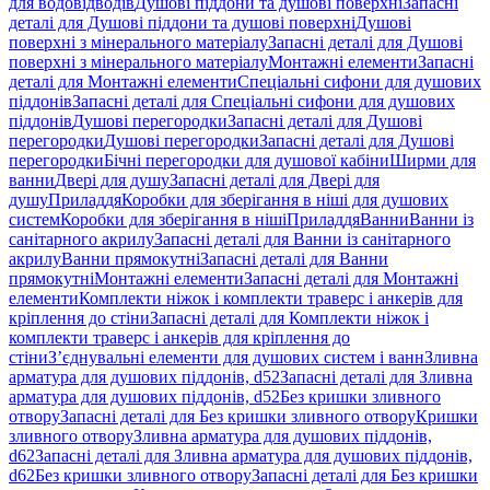
для водовідводів
Душові піддони та душові поверхні
Запасні
деталі для Душові піддони та душові поверхні
Душові
поверхні з мінерального матеріалу
Запасні деталі для Душові
поверхні з мінерального матеріалу
Монтажні елементи
Запасні
деталі для Монтажні елементи
Спеціальні сифони для душових
піддонів
Запасні деталі для Спеціальні сифони для душових
піддонів
Душові перегородки
Запасні деталі для Душові
перегородки
Душові перегородки
Запасні деталі для Душові
перегородки
Бічні перегородки для душової кабіни
Ширми для
ванни
Двері для душу
Запасні деталі для Двері для
душу
Приладдя
Коробки для зберігання в ніші для душових
систем
Коробки для зберігання в ніші
Приладдя
Ванни
Ванни із
санітарного акрилу
Запасні деталі для Ванни із санітарного
акрилу
Ванни прямокутні
Запасні деталі для Ванни
прямокутні
Монтажні елементи
Запасні деталі для Монтажні
елементи
Комплекти ніжок і комплекти траверс і анкерів для
кріплення до стіни
Запасні деталі для Комплекти ніжок і
комплекти траверс і анкерів для кріплення до
стіни
З’єднувальні елементи для душових систем і ванн
Зливна
арматура для душових піддонів, d52
Запасні деталі для Зливна
арматура для душових піддонів, d52
Без кришки зливного
отвору
Запасні деталі для Без кришки зливного отвору
Кришки
зливного отвору
Зливна арматура для душових піддонів,
d62
Запасні деталі для Зливна арматура для душових піддонів,
d62
Без кришки зливного отвору
Запасні деталі для Без кришки