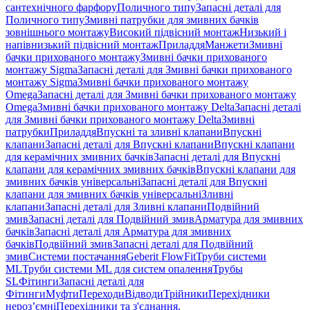
сантехнічного фарфору
Поличного типу
Запасні деталі для
Поличного типу
Змивні патрубки для змивних бачків
зовнішнього монтажу
Високий підвісний монтаж
Низький і
напівнизький підвісний монтаж
Приладдя
Манжети
Змивні
бачки прихованого монтажу
Змивні бачки прихованого
монтажу Sigma
Запасні деталі для Змивні бачки прихованого
монтажу Sigma
Змивні бачки прихованого монтажу
Omega
Запасні деталі для Змивні бачки прихованого монтажу
Omega
Змивні бачки прихованого монтажу Delta
Запасні деталі
для Змивні бачки прихованого монтажу Delta
Змивні
патрубки
Приладдя
Впускні та зливні клапани
Впускні
клапани
Запасні деталі для Впускні клапани
Впускні клапани
для керамічних змивних бачків
Запасні деталі для Впускні
клапани для керамічних змивних бачків
Впускні клапани для
змивних бачків універсальні
Запасні деталі для Впускні
клапани для змивних бачків універсальні
Зливні
клапани
Запасні деталі для Зливні клапани
Подвійний
змив
Запасні деталі для Подвійний змив
Арматура для змивних
бачкiв
Запасні деталі для Арматура для змивних
бачкiв
Подвійний змив
Запасні деталі для Подвійний
змив
Системи постачання
Geberit FlowFit
Труби системи
ML
Труби системи ML для систем опалення
Трубы
SL
Фітинги
Запасні деталі для
Фітинги
Муфти
Переходи
Відводи
Трійники
Перехідники
нероз’ємні
Перехідники та з'єднання,