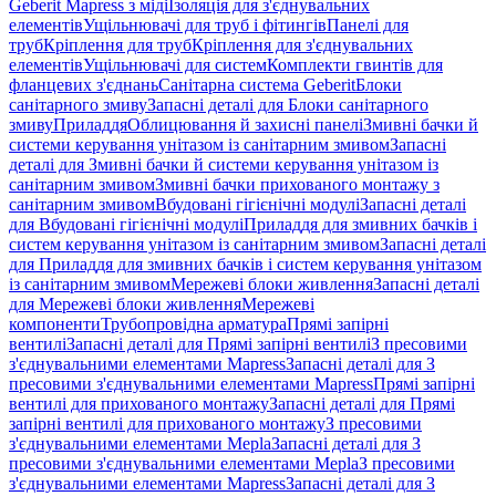
Geberit Mapress з міді
Ізоляція для з'єднувальних
елементів
Ущільнювачі для труб і фітингів
Панелі для
труб
Кріплення для труб
Кріплення для з'єднувальних
елементів
Ущільнювачі для систем
Комплекти гвинтів для
фланцевих з'єднань
Санітарна система Geberit
Блоки
санітарного змиву
Запасні деталі для Блоки санітарного
змиву
Приладдя
Облицювання й захисні панелі
Змивні бачки й
системи керування унітазом із санітарним змивом
Запасні
деталі для Змивні бачки й системи керування унітазом із
санітарним змивом
Змивні бачки прихованого монтажу з
санітарним змивом
Вбудовані гігієнічні модулі
Запасні деталі
для Вбудовані гігієнічні модулі
Приладдя для змивних бачків і
систем керування унітазом із санітарним змивом
Запасні деталі
для Приладдя для змивних бачків і систем керування унітазом
із санітарним змивом
Мережеві блоки живлення
Запасні деталі
для Мережеві блоки живлення
Мережеві
компоненти
Трубопровідна арматура
Прямі запірні
вентилі
Запасні деталі для Прямі запірні вентилі
З пресовими
з'єднувальними елементами Mapress
Запасні деталі для З
пресовими з'єднувальними елементами Mapress
Прямі запірні
вентилі для прихованого монтажу
Запасні деталі для Прямі
запірні вентилі для прихованого монтажу
З пресовими
з'єднувальними елементами Mepla
Запасні деталі для З
пресовими з'єднувальними елементами Mepla
З пресовими
з'єднувальними елементами Mapress
Запасні деталі для З