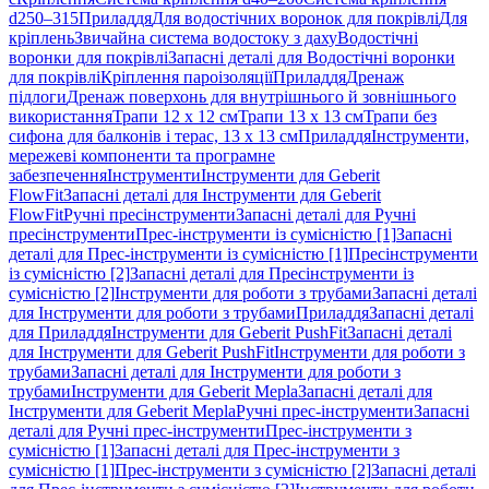
d250–315
Приладдя
Для водостічних воронок для покрівлі
Для
кріплень
Звичайна система водостоку з даху
Водостічні
воронки для покрівлі
Запасні деталі для Водостічні воронки
для покрівлі
Кріплення пароізоляції
Приладдя
Дренаж
підлоги
Дренаж поверхонь для внутрішнього й зовнішнього
використання
Трапи 12 x 12 см
Трапи 13 x 13 см
Трапи без
сифона для балконів і терас, 13 x 13 см
Приладдя
Інструменти,
мережеві компоненти та програмне
забезпечення
Інструменти
Інструменти для Geberit
FlowFit
Запасні деталі для Інструменти для Geberit
FlowFit
Ручні пресінструменти
Запасні деталі для Ручні
пресінструменти
Прес-інструменти із сумісністю [1]
Запасні
деталі для Прес-інструменти із сумісністю [1]
Пресінструменти
із сумісністю [2]
Запасні деталі для Пресінструменти із
сумісністю [2]
Інструменти для роботи з трубами
Запасні деталі
для Інструменти для роботи з трубами
Приладдя
Запасні деталі
для Приладдя
Інструменти для Geberit PushFit
Запасні деталі
для Інструменти для Geberit PushFit
Інструменти для роботи з
трубами
Запасні деталі для Інструменти для роботи з
трубами
Інструменти для Geberit Mepla
Запасні деталі для
Інструменти для Geberit Mepla
Ручні прес-інструменти
Запасні
деталі для Ручні прес-інструменти
Прес-інструменти з
сумісністю [1]
Запасні деталі для Прес-інструменти з
сумісністю [1]
Прес-інструменти з сумісністю [2]
Запасні деталі