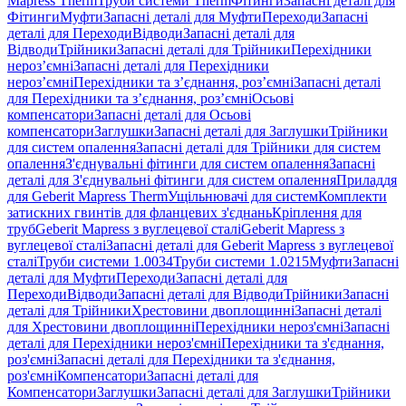
Mapress Therm
Труби системи Therm
Фітинги
Запасні деталі для
Фітинги
Муфти
Запасні деталі для Муфти
Переходи
Запасні
деталі для Переходи
Відводи
Запасні деталі для
Відводи
Трійники
Запасні деталі для Трійники
Перехідники
нероз’ємні
Запасні деталі для Перехідники
нероз’ємні
Перехідники та з’єднання, роз’ємні
Запасні деталі
для Перехідники та з’єднання, роз’ємні
Осьові
компенсатори
Запасні деталі для Осьові
компенсатори
Заглушки
Запасні деталі для Заглушки
Трійники
для систем опалення
Запасні деталі для Трійники для систем
опалення
З'єднувальні фітинги для систем опалення
Запасні
деталі для З'єднувальні фітинги для систем опалення
Приладдя
для Geberit Mapress Therm
Ущільнювачі для систем
Комплекти
затискних гвинтів для фланцевих з'єднань
Кріплення для
труб
Geberit Mapress з вуглецевої сталі
Geberit Mapress з
вуглецевої сталі
Запасні деталі для Geberit Mapress з вуглецевої
сталі
Труби системи 1.0034
Труби системи 1.0215
Муфти
Запасні
деталі для Муфти
Переходи
Запасні деталі для
Переходи
Відводи
Запасні деталі для Відводи
Трійники
Запасні
деталі для Трійники
Хрестовини двоплощинні
Запасні деталі
для Хрестовини двоплощинні
Перехідники нероз'ємні
Запасні
деталі для Перехідники нероз'ємні
Перехідники та з'єднання,
роз'ємні
Запасні деталі для Перехідники та з'єднання,
роз'ємні
Компенсатори
Запасні деталі для
Компенсатори
Заглушки
Запасні деталі для Заглушки
Трійники