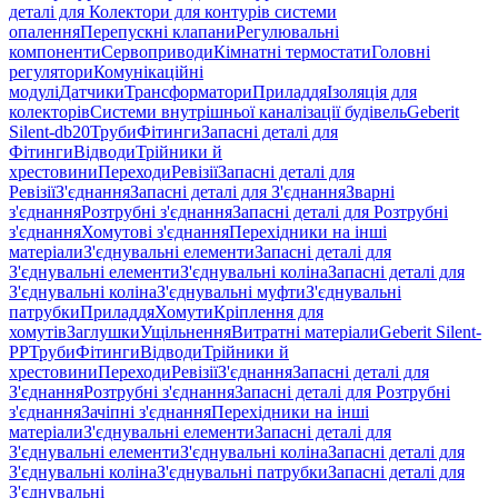
деталі для Колектори для контурів системи
опалення
Перепускні клапани
Регулювальні
компоненти
Сервоприводи
Кімнатні термостати
Головні
регулятори
Комунікаційні
модулі
Датчики
Трансформатори
Приладдя
Ізоляція для
колекторів
Системи внутрішньої каналізації будівель
Geberit
Silent-db20
Труби
Фітинги
Запасні деталі для
Фітинги
Відводи
Трійники й
хрестовини
Переходи
Ревізії
Запасні деталі для
Ревізії
З'єднання
Запасні деталі для З'єднання
Зварні
з'єднання
Розтрубні з'єднання
Запасні деталі для Розтрубні
з'єднання
Хомутові з'єднання
Перехідники на інші
матеріали
З'єднувальні елементи
Запасні деталі для
З'єднувальні елементи
З'єднувальні коліна
Запасні деталі для
З'єднувальні коліна
З'єднувальні муфти
З'єднувальні
патрубки
Приладдя
Хомути
Кріплення для
хомутів
Заглушки
Ущільнення
Витратні матеріали
Geberit Silent-
PP
Труби
Фітинги
Відводи
Трійники й
хрестовини
Переходи
Ревізії
З'єднання
Запасні деталі для
З'єднання
Розтрубні з'єднання
Запасні деталі для Розтрубні
з'єднання
Зачіпні з'єднання
Перехідники на інші
матеріали
З'єднувальні елементи
Запасні деталі для
З'єднувальні елементи
З'єднувальні коліна
Запасні деталі для
З'єднувальні коліна
З'єднувальні патрубки
Запасні деталі для
З'єднувальні