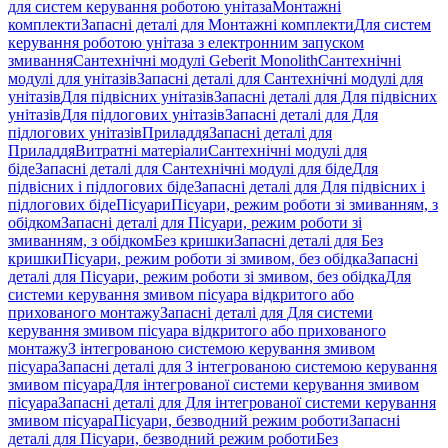
для систем керування роботою унітаза
Монтажні
комплекти
Запасні деталі для Монтажні комплекти
Для систем
керування роботою унітаза з електронним запуском
змивання
Сантехнічні модулі Geberit Monolith
Сантехнічні
модулі для унітазів
Запасні деталі для Сантехнічні модулі для
унітазів
Для підвісних унітазів
Запасні деталі для Для підвісних
унітазів
Для підлогових унітазів
Запасні деталі для Для
підлогових унітазів
Приладдя
Запасні деталі для
Приладдя
Витратні матеріали
Сантехнічні модулі для
біде
Запасні деталі для Сантехнічні модулі для біде
Для
підвісних і підлогових біде
Запасні деталі для Для підвісних і
підлогових біде
Пісуари
Пісуари, режим роботи зі змиванням, з
обідком
Запасні деталі для Пісуари, режим роботи зі
змиванням, з обідком
Без кришки
Запасні деталі для Без
кришки
Пісуари, режим роботи зі змивом, без обідка
Запасні
деталі для Пісуари, режим роботи зі змивом, без обідка
Для
системи керування змивом пісуара відкритого або
прихованого монтажу
Запасні деталі для Для системи
керування змивом пісуара відкритого або прихованого
монтажу
З інтегрованою системою керування змивом
пісуара
Запасні деталі для З інтегрованою системою керування
змивом пісуара
Для інтегрованої системи керування змивом
пісуара
Запасні деталі для Для інтегрованої системи керування
змивом пісуара
Пісуари, безводний режим роботи
Запасні
деталі для Пісуари, безводний режим роботи
Без