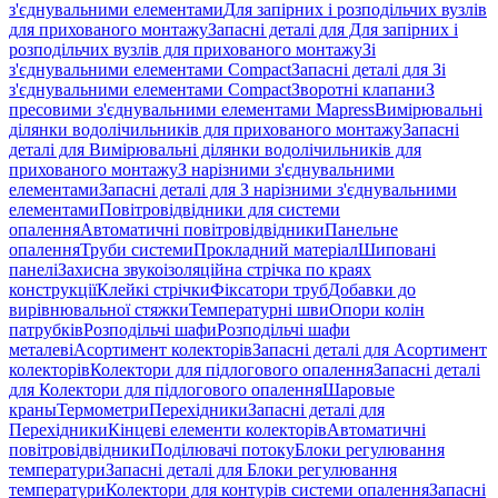
з'єднувальними елементами
Для запірних і розподільчих вузлів
для прихованого монтажу
Запасні деталі для Для запірних і
розподільчих вузлів для прихованого монтажу
Зі
з'єднувальними елементами Compact
Запасні деталі для Зі
з'єднувальними елементами Compact
Зворотні клапани
З
пресовими з'єднувальними елементами Mapress
Вимірювальні
ділянки водолічильників для прихованого монтажу
Запасні
деталі для Вимірювальні ділянки водолічильників для
прихованого монтажу
З нарізними з'єднувальними
елементами
Запасні деталі для З нарізними з'єднувальними
елементами
Повітровідвідники для системи
опалення
Автоматичні повітровідвідники
Панельне
опалення
Труби системи
Прокладний матеріал
Шиповані
панелі
Захисна звукоізоляційна стрічка по краях
конструкції
Клейкі стрічки
Фіксатори труб
Добавки до
вирівнювальної стяжки
Температурні шви
Опори колін
патрубків
Розподільчі шафи
Розподільчі шафи
металеві
Асортимент колекторів
Запасні деталі для Асортимент
колекторів
Колектори для підлогового опалення
Запасні деталі
для Колектори для підлогового опалення
Шаровые
краны
Термометри
Перехідники
Запасні деталі для
Перехідники
Кінцеві елементи колекторів
Автоматичні
повітровідвідники
Поділювачі потоку
Блоки регулювання
температури
Запасні деталі для Блоки регулювання
температури
Колектори для контурів системи опалення
Запасні