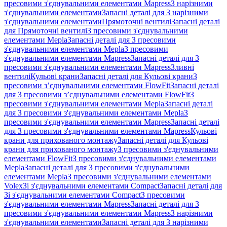
пресовими з'єднувальними елементами Mapress
З нарізними
з'єднувальними елементами
Запасні деталі для З нарізними
з'єднувальними елементами
Прямоточні вентилі
Запасні деталі
для Прямоточні вентилі
З пресовими з'єднувальними
елементами Mepla
Запасні деталі для З пресовими
з'єднувальними елементами Mepla
З пресовими
з'єднувальними елементами Mapress
Запасні деталі для З
пресовими з'єднувальними елементами Mapress
Зливні
вентилі
Кульові крани
Запасні деталі для Кульові крани
З
пресовими з’єднувальними елементами FlowFit
Запасні деталі
для З пресовими з’єднувальними елементами FlowFit
З
пресовими з'єднувальними елементами Mepla
Запасні деталі
для З пресовими з'єднувальними елементами Mepla
З
пресовими з'єднувальними елементами Mapress
Запасні деталі
для З пресовими з'єднувальними елементами Mapress
Кульові
крани для прихованого монтажу
Запасні деталі для Кульові
крани для прихованого монтажу
З пресовими з'єднувальними
елементами FlowFit
З пресовими з'єднувальними елементами
Mepla
Запасні деталі для З пресовими з'єднувальними
елементами Mepla
З пресовими з'єднувальними елементами
Volex
Зі з'єднувальними елементами Compact
Запасні деталі для
Зі з'єднувальними елементами Compact
З пресовими
з'єднувальними елементами Mapress
Запасні деталі для З
пресовими з'єднувальними елементами Mapress
З нарізними
з'єднувальними елементами
Запасні деталі для З нарізними