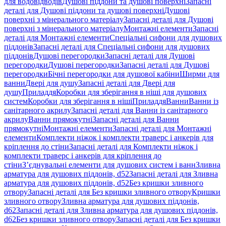
для водовідводів
Душові піддони та душові поверхні
Запасні
деталі для Душові піддони та душові поверхні
Душові
поверхні з мінерального матеріалу
Запасні деталі для Душові
поверхні з мінерального матеріалу
Монтажні елементи
Запасні
деталі для Монтажні елементи
Спеціальні сифони для душових
піддонів
Запасні деталі для Спеціальні сифони для душових
піддонів
Душові перегородки
Запасні деталі для Душові
перегородки
Душові перегородки
Запасні деталі для Душові
перегородки
Бічні перегородки для душової кабіни
Ширми для
ванни
Двері для душу
Запасні деталі для Двері для
душу
Приладдя
Коробки для зберігання в ніші для душових
систем
Коробки для зберігання в ніші
Приладдя
Ванни
Ванни із
санітарного акрилу
Запасні деталі для Ванни із санітарного
акрилу
Ванни прямокутні
Запасні деталі для Ванни
прямокутні
Монтажні елементи
Запасні деталі для Монтажні
елементи
Комплекти ніжок і комплекти траверс і анкерів для
кріплення до стіни
Запасні деталі для Комплекти ніжок і
комплекти траверс і анкерів для кріплення до
стіни
З’єднувальні елементи для душових систем і ванн
Зливна
арматура для душових піддонів, d52
Запасні деталі для Зливна
арматура для душових піддонів, d52
Без кришки зливного
отвору
Запасні деталі для Без кришки зливного отвору
Кришки
зливного отвору
Зливна арматура для душових піддонів,
d62
Запасні деталі для Зливна арматура для душових піддонів,
d62
Без кришки зливного отвору
Запасні деталі для Без кришки