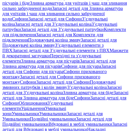
пісуарів і біде
Зливна арматура для унітазів і чаш для зливання
сильно забрудненої води
Запасні деталі для Зливна арматура
для унітазів і чаш для зливання сильно забрудненої
води
Сифони
Запасні деталі для Сифони
З’єднувальні
коліна
Запасні деталі для З’єднувальні коліна
З’єднувальні
патрубки
Запасні деталі для З’єднувальні патрубки
Комплекти
для підключення
Запасні деталі для Комплекти для
підключення
Подовжувачі коліна змиву
Запасні деталі для
Подовжувачі коліна змиву
З’єднувальні елементи з
ПВХ
Запасні деталі для З’єднувальні елементи з ПВХ
Манжети
й декоративні заглушки
Перехідні та з’єднувальні
елементи
Зливна арматура для пісуарів
Запасні деталі для
Зливна арматура для пісуарів
Сифони для пісуара
Запасні
деталі для Сифони для пісуара
Сифони прихованого
монтажу
Запасні деталі для Сифони прихованого
монтажу
Сифони
Запасні деталі для Сифони
Подовжувачі
змивних патрубків і колін змиву
З’єднувальні коліна
Запасні
деталі для З’єднувальні коліна
Зливна арматура для біде
Запасні
деталі для Зливна арматура для біде
Сифони
Запасні деталі для
Сифони
Облицювання
З’єднувальні
елементи
Ущільнення
Умивальні
зони
Умивальники
Умивальники
Запасні деталі для
Умивальники
Подвійні умивальники
Запасні деталі для
Подвійні умивальники
Вбудовані в меблі умивальники
Запасні
деталі для Вбудовані в меблі умивальники
Накладні