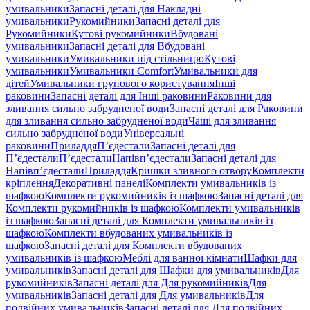
умивальники
Запасні деталі для Накладні
умивальники
Рукомийники
Запасні деталі для
Рукомийники
Кутові рукомийники
Вбудовані
умивальники
Запасні деталі для Вбудовані
умивальники
Умивальники під стільницю
Кутові
умивальники
Умивальники Comfort
Умивальники для
дітей
Умивальники групового користування
Інші
раковини
Запасні деталі для Інші раковини
Раковини для
зливання сильно забрудненої води
Запасні деталі для Раковини
для зливання сильно забрудненої води
Чаші для зливання
сильно забрудненої води
Універсальні
раковини
Приладдя
П’єдестали
Запасні деталі для
П’єдестали
П’єдестали
Напівп’єдестали
Запасні деталі для
Напівп’єдестали
Приладдя
Кришки зливного отвору
Комплекти
кріплення
Декоративні панелі
Комплекти умивальників із
шафкою
Комплекти рукомийників із шафкою
Запасні деталі для
Комплекти рукомийників із шафкою
Комплекти умивальників
із шафкою
Запасні деталі для Комплекти умивальників із
шафкою
Комплекти вбудованих умивальників із
шафкою
Запасні деталі для Комплекти вбудованих
умивальників із шафкою
Меблі для ванної кімнати
Шафки для
умивальників
Запасні деталі для Шафки для умивальників
Для
рукомийників
Запасні деталі для Для рукомийників
Для
умивальників
Запасні деталі для Для умивальників
Для
подвійних умивальників
Запасні деталі для Для подвійних