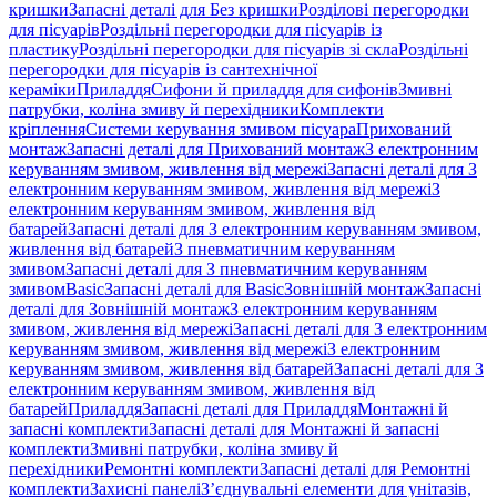
кришки
Запасні деталі для Без кришки
Розділові перегородки
для пісуарів
Роздільні перегородки для пісуарів із
пластику
Роздільні перегородки для пісуарів зі скла
Роздільні
перегородки для пісуарів із сантехнічної
кераміки
Приладдя
Сифони й приладдя для сифонів
Змивні
патрубки, коліна змиву й перехідники
Комплекти
кріплення
Системи керування змивом пісуара
Прихований
монтаж
Запасні деталі для Прихований монтаж
З електронним
керуванням змивом, живлення від мережі
Запасні деталі для З
електронним керуванням змивом, живлення від мережі
З
електронним керуванням змивом, живлення від
батарей
Запасні деталі для З електронним керуванням змивом,
живлення від батарей
З пневматичним керуванням
змивом
Запасні деталі для З пневматичним керуванням
змивом
Basic
Запасні деталі для Basic
Зовнішній монтаж
Запасні
деталі для Зовнішній монтаж
З електронним керуванням
змивом, живлення від мережі
Запасні деталі для З електронним
керуванням змивом, живлення від мережі
З електронним
керуванням змивом, живлення від батарей
Запасні деталі для З
електронним керуванням змивом, живлення від
батарей
Приладдя
Запасні деталі для Приладдя
Монтажні й
запасні комплекти
Запасні деталі для Монтажні й запасні
комплекти
Змивні патрубки, коліна змиву й
перехідники
Ремонтні комплекти
Запасні деталі для Ремонтні
комплекти
Захисні панелі
З’єднувальні елементи для унітазів,