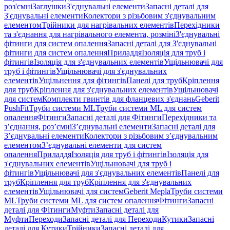
роз'ємні
Заглушки
З'єднувальні елементи
Запасні деталі для
З'єднувальні елементи
Колектори з різьбовим з'єднувальним
елементом
Трійники для нагрівальних елементів
Перехідники
та з'єднання для нагрівального елемента, розміні
З'єднувальні
фітинги для систем опалення
Запасні деталі для З'єднувальні
фітинги для систем опалення
Приладдя
Ізоляція для труб і
фітингів
Ізоляція для з'єднувальних елементів
Ущільнювачі для
труб і фітингів
Ущільнювачі для з'єднувальних
елементів
Ущільнення для фітингів
Панелі для труб
Кріплення
для труб
Кріплення для з'єднувальних елементів
Ущільнювачі
для систем
Комплекти гвинтів для фланцевих з'єднань
Geberit
PushFit
Труби системи ML
Труби системи ML для систем
опалення
Фітинги
Запасні деталі для Фітинги
Перехідники та
з’єднання, роз’ємні
З’єднувальні елементи
Запасні деталі для
З’єднувальні елементи
Колектори з різьбовим з’єднувальним
елементом
З’єднувальні елементи для систем
опалення
Приладдя
Ізоляція для труб і фітингів
Ізоляція для
з'єднувальних елементів
Ущільнювачі для труб і
фітингів
Ущільнювачі для з'єднувальних елементів
Панелі для
труб
Кріплення для труб
Кріплення для з'єднувальних
елементів
Ущільнювачі для систем
Geberit Mepla
Труби системи
ML
Труби системи ML для систем опалення
Фітинги
Запасні
деталі для Фітинги
Муфти
Запасні деталі для
Муфти
Переходи
Запасні деталі для Переходи
Кутики
Запасні
деталі для Кутики
Трійники
Запасні деталі для