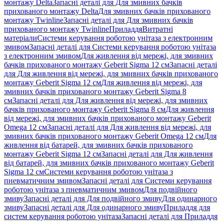
монтажу Delta
Запасні деталі для Для змивних бачків
прихованого монтажу Delta
Для змивних бачків прихованого
монтажу Twinline
Запасні деталі для Для змивних бачків
прихованого монтажу Twinline
Приладдя
Витратні
матеріали
Системи керування роботою унітаза з електронним
змивом
Запасні деталі для Системи керування роботою унітаза
з електронним змивом
Для живлення від мережі, для змивних
бачків прихованого монтажу Geberit Sigma 12 см
Запасні деталі
для Для живлення від мережі, для змивних бачків прихованого
монтажу Geberit Sigma 12 см
Для живлення від мережі, для
змивних бачків прихованого монтажу Geberit Sigma 8
см
Запасні деталі для Для живлення від мережі, для змивних
бачків прихованого монтажу Geberit Sigma 8 см
Для живлення
від мережі, для змивних бачків прихованого монтажу Geberit
Omega 12 см
Запасні деталі для Для живлення від мережі, для
змивних бачків прихованого монтажу Geberit Omega 12 см
Для
живлення від батарей, для змивних бачків прихованого
монтажу Geberit Sigma 12 см
Запасні деталі для Для живлення
від батарей, для змивних бачків прихованого монтажу Geberit
Sigma 12 см
Системи керування роботою унітаза з
пневматичним змивом
Запасні деталі для Системи керування
роботою унітаза з пневматичним змивом
Для подвійного
змиву
Запасні деталі для Для подвійного змиву
Для одинарного
змиву
Запасні деталі для Для одинарного змиву
Приладдя для
систем керування роботою унітаза
Запасні деталі для Приладдя