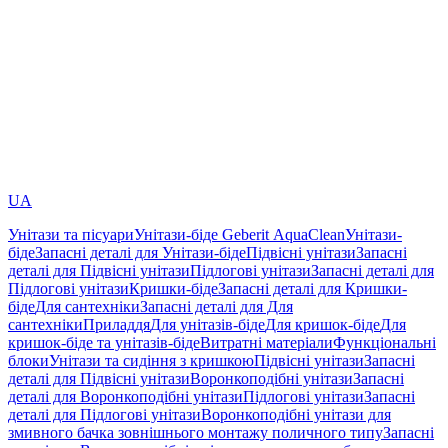
UA
Унітази та пісуари
Унітази-біде Geberit AquaClean
Унітази-
біде
Запасні деталі для Унітази-біде
Підвісні унітази
Запасні
деталі для Підвісні унітази
Підлогові унітази
Запасні деталі для
Підлогові унітази
Кришки-біде
Запасні деталі для Кришки-
біде
Для сантехніки
Запасні деталі для Для
сантехніки
Приладдя
Для унітазів-біде
Для кришок-біде
Для
кришок-біде та унітазів-біде
Витратні матеріали
Функціональні
блоки
Унітази та сидіння з кришкою
Підвісні унітази
Запасні
деталі для Підвісні унітази
Воронкоподібні унітази
Запасні
деталі для Воронкоподібні унітази
Підлогові унітази
Запасні
деталі для Підлогові унітази
Воронкоподібні унітази для
змивного бачка зовнішнього монтажу поличного типу
Запасні