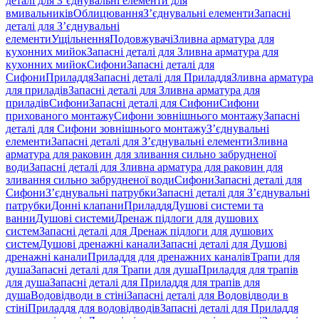
деталі для З’єднувальні елементи для
вмивальників
Облицювання
З’єднувальні елементи
Запасні
деталі для З’єднувальні
елементи
Ущільнення
Подовжувачі
Зливна арматура для
кухонних мийок
Запасні деталі для Зливна арматура для
кухонних мийок
Сифони
Запасні деталі для
Сифони
Приладдя
Запасні деталі для Приладдя
Зливна арматура
для приладів
Запасні деталі для Зливна арматура для
приладів
Сифони
Запасні деталі для Сифони
Сифони
прихованого монтажу
Сифони зовнішнього монтажу
Запасні
деталі для Сифони зовнішнього монтажу
З’єднувальні
елементи
Запасні деталі для З’єднувальні елементи
Зливна
арматура для раковин для зливання сильно забрудненої
води
Запасні деталі для Зливна арматура для раковин для
зливання сильно забрудненої води
Сифони
Запасні деталі для
Сифони
З’єднувальні патрубки
Запасні деталі для З’єднувальні
патрубки
Донні клапани
Приладдя
Душові системи та
ванни
Душові системи
Дренаж підлоги для душових
систем
Запасні деталі для Дренаж підлоги для душових
систем
Душові дренажні канали
Запасні деталі для Душові
дренажні канали
Приладдя для дренажних каналів
Трапи для
душа
Запасні деталі для Трапи для душа
Приладдя для трапів
для душа
Запасні деталі для Приладдя для трапів для
душа
Водовідводи в стіні
Запасні деталі для Водовідводи в
стіні
Приладдя для водовідводів
Запасні деталі для Приладдя