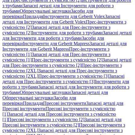
для Прес-інструменти з сумісністю [2]
Інструменти для роботи
з трубами
Запасні деталі для Інструменти для роботи з
трубами
Обпресувальні заглушки
Засоби для
перевірки
Приладдя
Інструменти для Geberit Volex
Запасні
деталі для Інструменти для Geberit Volex
Прес-інструменти з
сумісністю [2]
Запасні деталі для Прес-інструменти з
сумісністю [2]
Інструменти для роботи з трубами
Запасні деталі
для Інструменти для роботи з трубами
Засоби для
перевірки
Інструменти для Geberit Mapress
Запасні деталі для
Інструменти для Geberit Mapress
Прес-інструменти з
сумісністю [1]
Запасні деталі для Прес-інструменти з
сумісністю [1]
Прес-інструменти з сумісністю [2]
Запасні деталі
для Прес-інструменти з сумісністю [2]
Прес-інструменти з
сумісністю [2XL]
Запасні деталі для Прес-інструменти з
сумісністю [2XL]
Прес-інструменти з сумісністю [3]
Запасні
деталі для Прес-інструменти з сумісністю [3]
Інструменти для
роботи з трубами
Запасні деталі для Інструменти для роботи з
трубами
Обпресувальні заглушки
Запасні деталі для
Обпресувальні заглушки
Засоби для
перевірки
Приладдя
Пресові інструменти
Запасні деталі для
Пресові інструменти
Пресові інструменти з сумісністю
[1]
Запасні деталі для Пресові інструменти з сумісністю
[1]
Пресові інструменти з сумісністю [2]
Запасні деталі для
Пресові інструменти з сумісністю [2]
Пресові інструменти з
сумісністю [2XL]
Запасні деталі для Пресові інструменти з