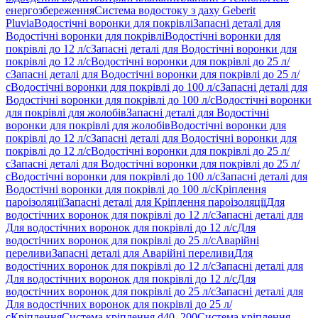
енергозбереження
Система водостоку з даху Geberit
Pluvia
Водостічні воронки для покрівлі
Запасні деталі для
Водостічні воронки для покрівлі
Водостічні воронки для
покрівлі до 12 л/с
Запасні деталі для Водостічні воронки для
покрівлі до 12 л/с
Водостічні воронки для покрівлі до 25 л/
с
Запасні деталі для Водостічні воронки для покрівлі до 25 л/
с
Водостічні воронки для покрівлі до 100 л/с
Запасні деталі для
Водостічні воронки для покрівлі до 100 л/с
Водостічні воронки
для покрівлі для жолобів
Запасні деталі для Водостічні
воронки для покрівлі для жолобів
Водостічні воронки для
покрівлі до 12 л/с
Запасні деталі для Водостічні воронки для
покрівлі до 12 л/с
Водостічні воронки для покрівлі до 25 л/
с
Запасні деталі для Водостічні воронки для покрівлі до 25 л/
с
Водостічні воронки для покрівлі до 100 л/с
Запасні деталі для
Водостічні воронки для покрівлі до 100 л/с
Кріплення
пароізоляції
Запасні деталі для Кріплення пароізоляції
Для
водостічних воронок для покрівлі до 12 л/с
Запасні деталі для
Для водостічних воронок для покрівлі до 12 л/с
Для
водостічних воронок для покрівлі до 25 л/с
Аварійні
переливи
Запасні деталі для Аварійні переливи
Для
водостічних воронок для покрівлі до 12 л/с
Запасні деталі для
Для водостічних воронок для покрівлі до 12 л/с
Для
водостічних воронок для покрівлі до 25 л/с
Запасні деталі для
Для водостічних воронок для покрівлі до 25 л/
с
Кріплення
Система кріплення d40–200
Система кріплення