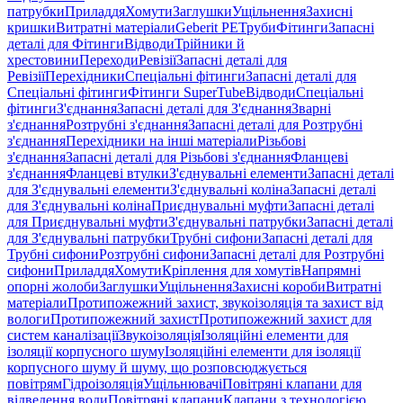
патрубки
Приладдя
Хомути
Заглушки
Ущільнення
Захисні
кришки
Витратні матеріали
Geberit PE
Труби
Фітинги
Запасні
деталі для Фітинги
Відводи
Трійники й
хрестовини
Переходи
Ревізії
Запасні деталі для
Ревізії
Перехідники
Спеціальні фітинги
Запасні деталі для
Спеціальні фітинги
Фітинги SuperTube
Відводи
Спеціальні
фітинги
З'єднання
Запасні деталі для З'єднання
Зварні
з'єднання
Розтрубні з'єднання
Запасні деталі для Розтрубні
з'єднання
Перехідники на інші матеріали
Різьбові
з'єднання
Запасні деталі для Різьбові з'єднання
Фланцеві
з'єднання
Фланцеві втулки
З'єднувальні елементи
Запасні деталі
для З'єднувальні елементи
З'єднувальні коліна
Запасні деталі
для З'єднувальні коліна
Приєднувальні муфти
Запасні деталі
для Приєднувальні муфти
З'єднувальні патрубки
Запасні деталі
для З'єднувальні патрубки
Трубні сифони
Запасні деталі для
Трубні сифони
Розтрубні сифони
Запасні деталі для Розтрубні
сифони
Приладдя
Хомути
Кріплення для хомутів
Напрямні
опорні жолоби
Заглушки
Ущільнення
Захисні короби
Витратні
матеріали
Протипожежний захист, звукоізоляція та захист від
вологи
Протипожежний захист
Протипожежний захист для
систем каналізації
Звукоізоляція
Ізоляційні елементи для
ізоляції корпусного шуму
Ізоляційні елементи для ізоляції
корпусного шуму й шуму, що розповсюджується
повітрям
Гідроізоляція
Ущільнювачі
Повітряні клапани для
відведення води
Повітряні клапани
Клапани з технологією