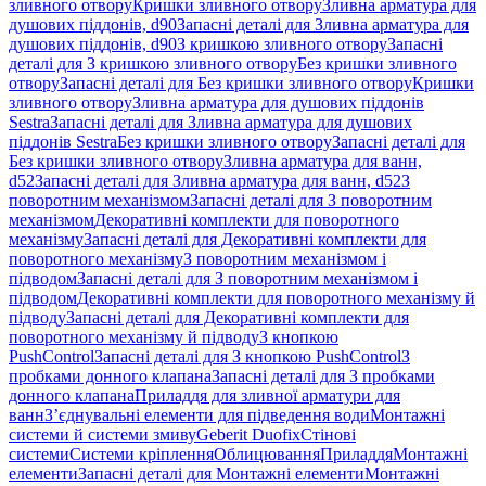
зливного отвору
Кришки зливного отвору
Зливна арматура для
душових піддонів, d90
Запасні деталі для Зливна арматура для
душових піддонів, d90
З кришкою зливного отвору
Запасні
деталі для З кришкою зливного отвору
Без кришки зливного
отвору
Запасні деталі для Без кришки зливного отвору
Кришки
зливного отвору
Зливна арматура для душових піддонів
Sestra
Запасні деталі для Зливна арматура для душових
піддонів Sestra
Без кришки зливного отвору
Запасні деталі для
Без кришки зливного отвору
Зливна арматура для ванн,
d52
Запасні деталі для Зливна арматура для ванн, d52
З
поворотним механізмом
Запасні деталі для З поворотним
механізмом
Декоративні комплекти для поворотного
механізму
Запасні деталі для Декоративні комплекти для
поворотного механізму
З поворотним механізмом і
підводом
Запасні деталі для З поворотним механізмом і
підводом
Декоративні комплекти для поворотного механізму й
підводу
Запасні деталі для Декоративні комплекти для
поворотного механізму й підводу
З кнопкою
PushControl
Запасні деталі для З кнопкою PushControl
З
пробками донного клапана
Запасні деталі для З пробками
донного клапана
Приладдя для зливної арматури для
ванн
З’єднувальні елементи для підведення води
Монтажні
системи й системи змиву
Geberit Duofix
Стінові
системи
Системи кріплення
Облицювання
Приладдя
Монтажні
елементи
Запасні деталі для Монтажні елементи
Монтажні