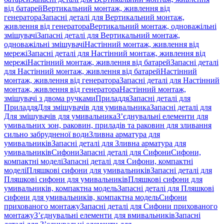
від батарей
Вертикальний монтаж, живлення від
генератора
Запасні деталі для Вертикальний монтаж,
живлення від генератора
Вертикальний монтаж, одноважільні
змішувачі
Запасні деталі для Вертикальний монтаж,
одноважільні змішувачі
Настінний монтаж, живлення від
мережі
Запасні деталі для Настінний монтаж, живлення від
мережі
Настінний монтаж, живлення від батарей
Запасні деталі
для Настінний монтаж, живлення від батарей
Настінний
монтаж, живлення від генератора
Запасні деталі для Настінний
монтаж, живлення від генератора
Настінний монтаж,
змішувачі з двома ручками
Приладдя
Запасні деталі для
Приладдя
Для змішувачів для умивальника
Запасні деталі для
Для змішувачів для умивальника
З’єднувальні елементи для
умивальних зон, раковин, приладів та раковин для зливання
сильно забрудненої води
Зливна арматура для
умивальників
Запасні деталі для Зливна арматура для
умивальників
Сифони
Запасні деталі для Сифони
Сифони,
компактні моделі
Запасні деталі для Сифони, компактні
моделі
Пляшкові сифони для умивальників
Запасні деталі для
Пляшкові сифони для умивальників
Пляшкові сифони для
умивальників, компактна модель
Запасні деталі для Пляшкові
сифони для умивальників, компактна модель
Сифони
прихованого монтажу
Запасні деталі для Сифони прихованого
монтажу
З’єднувальні елементи для вмивальників
Запасні