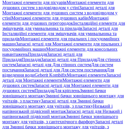
Монтажні елементи для пісуарів
Монтажні елементи для
душових систем з водовідводом у стіні
Запасні деталі для
Монтажні елементи для душових систем з водовідводом у
стіні
Монтажні елементи для душових кабін
Монтажні
елементи для душових перегородок
Інсталяційні елементи для
змішувачів для умивальника та приладів
Запасні деталі для
Інсталяційні елементи для змішувачів для умивальника та
приладів
Монтажні елементи для пральних і посудомийних
машин
Запасні деталі для Монтажні елементи для пральних і
посудомийних машин
Монтажні елементи для консольних
навантажень
Приладдя
Запасні деталі для
Приладдя
Приладдя
Запасні деталі для Приладдя
Для стінних
систем
Запасні деталі для Для стінних систем
Для систем
постачання
Запасні деталі для Для систем постачання
Для
відведення води
Geberit Kombifix
Монтажні елементи
Запасні
деталі для Монтажні елементи
Монтажні елементи для
душових систем
Запасні деталі для Монтажні елементи для
душових систем
Приладдя
Для кріплень
Змивні бачки
зовнішнього монтажу
Змивні бачки зовнішнього монтажу для
унітазів, з пластику
Запасні деталі для Змивні бачки
зовнішнього монтажу для унітазів, з пластику
Низький і
напівнизький підвісний монтаж
Запасні деталі для Низький і
напівнизький підвісний монтаж
Змивні бачки зовнішнього
монтажу для унітазів, з сантехнічного фарфору
Запасні деталі
для Змивні бачки зовнішнього монтажу для унітазів, з