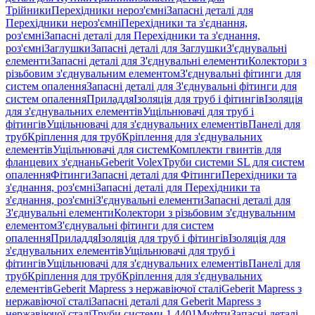
Трійники
Перехідники нероз'ємні
Запасні деталі для
Перехідники нероз'ємні
Перехідники та з'єднання,
роз'ємні
Запасні деталі для Перехідники та з'єднання,
роз'ємні
Заглушки
Запасні деталі для Заглушки
З'єднувальні
елементи
Запасні деталі для З'єднувальні елементи
Колектори з
різьбовим з'єднувальним елементом
З'єднувальні фітинги для
систем опалення
Запасні деталі для З'єднувальні фітинги для
систем опалення
Приладдя
Ізоляція для труб і фітингів
Ізоляція
для з'єднувальних елементів
Ущільнювачі для труб і
фітингів
Ущільнювачі для з'єднувальних елементів
Панелі для
труб
Кріплення для труб
Кріплення для з'єднувальних
елементів
Ущільнювачі для систем
Комплекти гвинтів для
фланцевих з'єднань
Geberit Volex
Труби системи SL для систем
опалення
Фітинги
Запасні деталі для Фітинги
Перехідники та
з'єднання, роз'ємні
Запасні деталі для Перехідники та
з'єднання, роз'ємні
З'єднувальні елементи
Запасні деталі для
З'єднувальні елементи
Колектори з різьбовим з'єднувальним
елементом
З'єднувальні фітинги для систем
опалення
Приладдя
Ізоляція для труб і фітингів
Ізоляція для
з'єднувальних елементів
Ущільнювачі для труб і
фітингів
Ущільнювачі для з'єднувальних елементів
Панелі для
труб
Кріплення для труб
Кріплення для з'єднувальних
елементів
Geberit Mapress з нержавіючої сталі
Geberit Mapress з
нержавіючої сталі
Запасні деталі для Geberit Mapress з
нержавіючої сталі
Труби системи 1.4401
Муфти
Запасні деталі