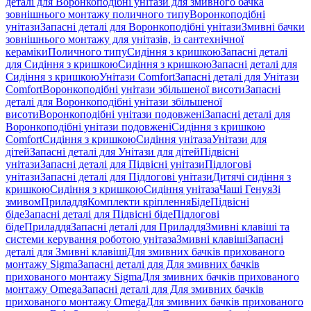
деталі для Воронкоподібні унітази для змивного бачка
зовнішнього монтажу поличного типу
Воронкоподібні
унітази
Запасні деталі для Воронкоподібні унітази
Змивні бачки
зовнішнього монтажу для унітазів, із сантехнічної
кераміки
Поличного типу
Сидіння з кришкою
Запасні деталі
для Сидіння з кришкою
Сидіння з кришкою
Запасні деталі для
Сидіння з кришкою
Унітази Comfort
Запасні деталі для Унітази
Comfort
Воронкоподібні унітази збільшеної висоти
Запасні
деталі для Воронкоподібні унітази збільшеної
висоти
Воронкоподібні унітази подовжені
Запасні деталі для
Воронкоподібні унітази подовжені
Сидіння з кришкою
Comfort
Сидіння з кришкою
Сидіння унітаза
Унітази для
дітей
Запасні деталі для Унітази для дітей
Підвісні
унітази
Запасні деталі для Підвісні унітази
Підлогові
унітази
Запасні деталі для Підлогові унітази
Дитячі сидіння з
кришкою
Сидіння з кришкою
Сидіння унітаза
Чаші Генуя
Зі
змивом
Приладдя
Комплекти кріплення
Біде
Підвісні
біде
Запасні деталі для Підвісні біде
Підлогові
біде
Приладдя
Запасні деталі для Приладдя
Змивні клавіші та
системи керування роботою унітаза
Змивні клавіші
Запасні
деталі для Змивні клавіші
Для змивних бачків прихованого
монтажу Sigma
Запасні деталі для Для змивних бачків
прихованого монтажу Sigma
Для змивних бачків прихованого
монтажу Omega
Запасні деталі для Для змивних бачків
прихованого монтажу Omega
Для змивних бачків прихованого