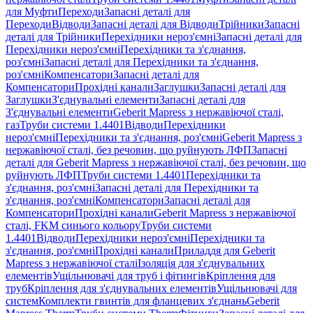
для Муфти
Переходи
Запасні деталі для
Переходи
Відводи
Запасні деталі для Відводи
Трійники
Запасні
деталі для Трійники
Перехідники нероз'ємні
Запасні деталі для
Перехідники нероз'ємні
Перехідники та з'єднання,
роз'ємні
Запасні деталі для Перехідники та з'єднання,
роз'ємні
Компенсатори
Запасні деталі для
Компенсатори
Прохідні канали
Заглушки
Запасні деталі для
Заглушки
З'єднувальні елементи
Запасні деталі для
З'єднувальні елементи
Geberit Mapress з нержавіючої сталі,
газ
Труби системи 1.4401
Відводи
Перехідники
нероз'ємні
Перехідники та з'єднання, роз'ємні
Geberit Mapress з
нержавіючої сталі, без речовин, що руйнують ЛФП
Запасні
деталі для Geberit Mapress з нержавіючої сталі, без речовин, що
руйнують ЛФП
Труби системи 1.4401
Перехідники та
з'єднання, роз'ємні
Запасні деталі для Перехідники та
з'єднання, роз'ємні
Компенсатори
Запасні деталі для
Компенсатори
Прохідні канали
Geberit Mapress з нержавіючої
сталі, FKM синього кольору
Труби системи
1.4401
Відводи
Перехідники нероз'ємні
Перехідники та
з'єднання, роз'ємні
Прохідні канали
Приладдя для Geberit
Mapress з нержавіючої сталі
Ізоляція для з'єднувальних
елементів
Ущільнювачі для труб і фітингів
Кріплення для
труб
Кріплення для з'єднувальних елементів
Ущільнювачі для
систем
Комплекти гвинтів для фланцевих з'єднань
Geberit