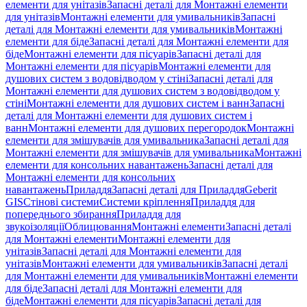
елементи для унітазів
Запасні деталі для Монтажні елементи
для унітазів
Монтажні елементи для умивальників
Запасні
деталі для Монтажні елементи для умивальників
Монтажні
елементи для біде
Запасні деталі для Монтажні елементи для
біде
Монтажні елементи для пісуарів
Запасні деталі для
Монтажні елементи для пісуарів
Монтажні елементи для
душових систем з водовідводом у стіні
Запасні деталі для
Монтажні елементи для душових систем з водовідводом у
стіні
Монтажні елементи для душових систем і ванн
Запасні
деталі для Монтажні елементи для душових систем і
ванн
Монтажні елементи для душових перегородок
Монтажні
елементи для змішувачів для умивальника
Запасні деталі для
Монтажні елементи для змішувачів для умивальника
Монтажні
елементи для консольних навантажень
Запасні деталі для
Монтажні елементи для консольних
навантажень
Приладдя
Запасні деталі для Приладдя
Geberit
GIS
Стінові системи
Системи кріплення
Приладдя для
попереднього збирання
Приладдя для
звукоізоляції
Облицювання
Монтажні елементи
Запасні деталі
для Монтажні елементи
Монтажні елементи для
унітазів
Запасні деталі для Монтажні елементи для
унітазів
Монтажні елементи для умивальників
Запасні деталі
для Монтажні елементи для умивальників
Монтажні елементи
для біде
Запасні деталі для Монтажні елементи для
біде
Монтажні елементи для пісуарів
Запасні деталі для