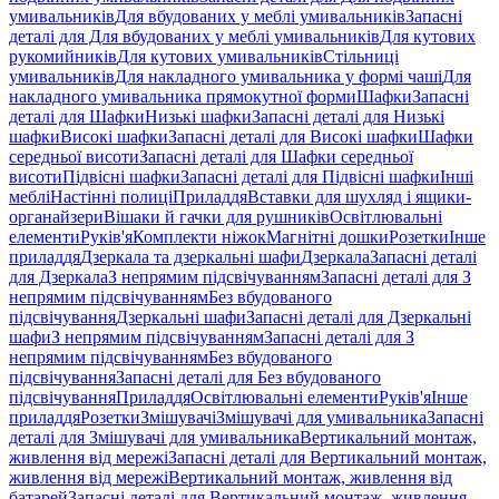
умивальників
Для вбудованих у меблі умивальників
Запасні
деталі для Для вбудованих у меблі умивальників
Для кутових
рукомийників
Для кутових умивальників
Стільниці
умивальників
Для накладного умивальника у формі чаші
Для
накладного умивальника прямокутної форми
Шафки
Запасні
деталі для Шафки
Низькі шафки
Запасні деталі для Низькі
шафки
Високі шафки
Запасні деталі для Високі шафки
Шафки
середньої висоти
Запасні деталі для Шафки середньої
висоти
Підвісні шафки
Запасні деталі для Підвісні шафки
Інші
меблі
Настінні полиці
Приладдя
Вставки для шухляд і ящики-
органайзери
Вішаки й гачки для рушників
Освітлювальні
елементи
Руків'я
Комплекти ніжок
Магнітні дошки
Розетки
Інше
приладдя
Дзеркала та дзеркальні шафи
Дзеркала
Запасні деталі
для Дзеркала
З непрямим підсвічуванням
Запасні деталі для З
непрямим підсвічуванням
Без вбудованого
підсвічування
Дзеркальні шафи
Запасні деталі для Дзеркальні
шафи
З непрямим підсвічуванням
Запасні деталі для З
непрямим підсвічуванням
Без вбудованого
підсвічування
Запасні деталі для Без вбудованого
підсвічування
Приладдя
Освітлювальні елементи
Руків'я
Інше
приладдя
Розетки
Змішувачі
Змішувачі для умивальника
Запасні
деталі для Змішувачі для умивальника
Вертикальний монтаж,
живлення від мережі
Запасні деталі для Вертикальний монтаж,
живлення від мережі
Вертикальний монтаж, живлення від
батарей
Запасні деталі для Вертикальний монтаж, живлення