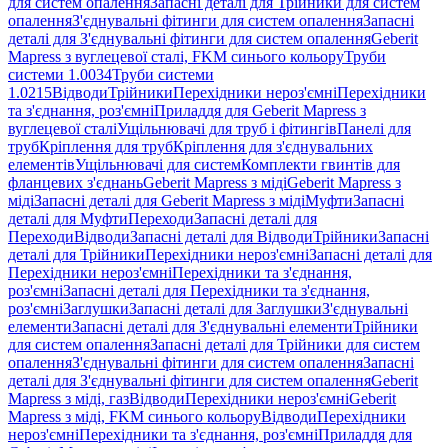
для систем опалення
Запасні деталі для Трійники для систем
опалення
З'єднувальні фітинги для систем опалення
Запасні
деталі для З'єднувальні фітинги для систем опалення
Geberit
Mapress з вуглецевої сталі, FKM синього кольору
Труби
системи 1.0034
Труби системи
1.0215
Відводи
Трійники
Перехідники нероз'ємні
Перехідники
та з'єднання, роз'ємні
Приладдя для Geberit Mapress з
вуглецевої сталі
Ущільнювачі для труб і фітингів
Панелі для
труб
Кріплення для труб
Кріплення для з'єднувальних
елементів
Ущільнювачі для систем
Комплекти гвинтів для
фланцевих з'єднань
Geberit Mapress з міді
Geberit Mapress з
міді
Запасні деталі для Geberit Mapress з міді
Муфти
Запасні
деталі для Муфти
Переходи
Запасні деталі для
Переходи
Відводи
Запасні деталі для Відводи
Трійники
Запасні
деталі для Трійники
Перехідники нероз'ємні
Запасні деталі для
Перехідники нероз'ємні
Перехідники та з'єднання,
роз'ємні
Запасні деталі для Перехідники та з'єднання,
роз'ємні
Заглушки
Запасні деталі для Заглушки
З'єднувальні
елементи
Запасні деталі для З'єднувальні елементи
Трійники
для систем опалення
Запасні деталі для Трійники для систем
опалення
З'єднувальні фітинги для систем опалення
Запасні
деталі для З'єднувальні фітинги для систем опалення
Geberit
Mapress з міді, газ
Відводи
Перехідники нероз'ємні
Geberit
Mapress з міді, FKM синього кольору
Відводи
Перехідники
нероз'ємні
Перехідники та з'єднання, роз'ємні
Приладдя для