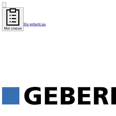
На geberit.ua
Мої списки