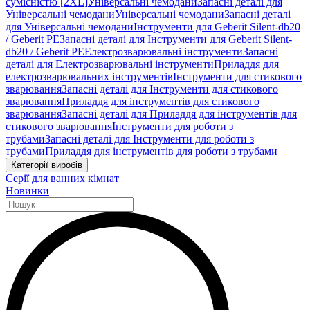
сумісністю [2XL]
Універсальні чемодани
Запасні деталі для
Універсальні чемодани
Універсальні чемодани
Запасні деталі
для Універсальні чемодани
Інструменти для Geberit Silent-db20
/ Geberit PE
Запасні деталі для Інструменти для Geberit Silent-
db20 / Geberit PE
Електрозварювальні інструменти
Запасні
деталі для Електрозварювальні інструменти
Приладдя для
електрозварювальних інструментів
Інструменти для стикового
зварювання
Запасні деталі для Інструменти для стикового
зварювання
Приладдя для інструментів для стикового
зварювання
Запасні деталі для Приладдя для інструментів для
стикового зварювання
Інструменти для роботи з
трубами
Запасні деталі для Інструменти для роботи з
трубами
Приладдя для інструментів для роботи з трубами
Категорії виробів
Серії для ванних кімнат
Новинки