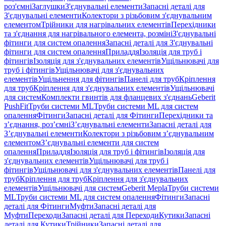
роз'ємні
Заглушки
З'єднувальні елементи
Запасні деталі для
З'єднувальні елементи
Колектори з різьбовим з'єднувальним
елементом
Трійники для нагрівальних елементів
Перехідники
та з'єднання для нагрівального елемента, розміні
З'єднувальні
фітинги для систем опалення
Запасні деталі для З'єднувальні
фітинги для систем опалення
Приладдя
Ізоляція для труб і
фітингів
Ізоляція для з'єднувальних елементів
Ущільнювачі для
труб і фітингів
Ущільнювачі для з'єднувальних
елементів
Ущільнення для фітингів
Панелі для труб
Кріплення
для труб
Кріплення для з'єднувальних елементів
Ущільнювачі
для систем
Комплекти гвинтів для фланцевих з'єднань
Geberit
PushFit
Труби системи ML
Труби системи ML для систем
опалення
Фітинги
Запасні деталі для Фітинги
Перехідники та
з’єднання, роз’ємні
З’єднувальні елементи
Запасні деталі для
З’єднувальні елементи
Колектори з різьбовим з’єднувальним
елементом
З’єднувальні елементи для систем
опалення
Приладдя
Ізоляція для труб і фітингів
Ізоляція для
з'єднувальних елементів
Ущільнювачі для труб і
фітингів
Ущільнювачі для з'єднувальних елементів
Панелі для
труб
Кріплення для труб
Кріплення для з'єднувальних
елементів
Ущільнювачі для систем
Geberit Mepla
Труби системи
ML
Труби системи ML для систем опалення
Фітинги
Запасні
деталі для Фітинги
Муфти
Запасні деталі для
Муфти
Переходи
Запасні деталі для Переходи
Кутики
Запасні
деталі для Кутики
Трійники
Запасні деталі для