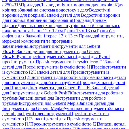
d250–315
Приладдя
Для водостічних воронок для покрівлі
Для
кріплень
Звичайна система водостоку з даху
Водостічні
воронки для покрівлі
Запасні деталі для Водостічні воронки
для покрівлі
Кріплення пароізоляції
Приладдя
Дренаж
підлоги
Дренаж поверхонь для внутрішнього й зовнішнього
використання
Трапи 12 x 12 см
Трапи 13 x 13 см
Трапи без
сифона для балконів і терас, 13 x 13 см
Приладдя
Інструменти,
мережеві компоненти та програмне
забезпечення
Інструменти
Інструменти для Geberit
FlowFit
Запасні деталі для Інструменти для Geberit
FlowFit
Ручні пресінструменти
Запасні деталі для Ручні
пресінструменти
Прес-інструменти із сумісністю [1]
Запасні
деталі для Прес-інструменти із сумісністю [1]
Пресінструменти
із сумісністю [2]
Запасні деталі для Пресінструменти із
сумісністю [2]
Інструменти для роботи з трубами
Запасні деталі
для Інструменти для роботи з трубами
Приладдя
Запасні деталі
для Приладдя
Інструменти для Geberit PushFit
Запасні деталі
для Інструменти для Geberit PushFit
Інструменти для роботи з
трубами
Запасні деталі для Інструменти для роботи з
трубами
Інструменти для Geberit Mepla
Запасні деталі для
Інструменти для Geberit Mepla
Ручні прес-інструменти
Запасні
деталі для Ручні прес-інструменти
Прес-інструменти з
сумісністю [1]
Запасні деталі для Прес-інструменти з
сумісністю [1]
Прес-інструменти з сумісністю [2]
Запасні деталі