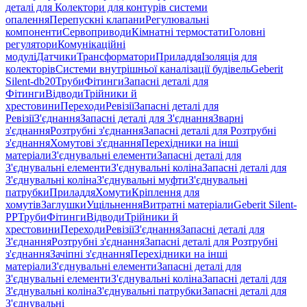
деталі для Колектори для контурів системи
опалення
Перепускні клапани
Регулювальні
компоненти
Сервоприводи
Кімнатні термостати
Головні
регулятори
Комунікаційні
модулі
Датчики
Трансформатори
Приладдя
Ізоляція для
колекторів
Системи внутрішньої каналізації будівель
Geberit
Silent-db20
Труби
Фітинги
Запасні деталі для
Фітинги
Відводи
Трійники й
хрестовини
Переходи
Ревізії
Запасні деталі для
Ревізії
З'єднання
Запасні деталі для З'єднання
Зварні
з'єднання
Розтрубні з'єднання
Запасні деталі для Розтрубні
з'єднання
Хомутові з'єднання
Перехідники на інші
матеріали
З'єднувальні елементи
Запасні деталі для
З'єднувальні елементи
З'єднувальні коліна
Запасні деталі для
З'єднувальні коліна
З'єднувальні муфти
З'єднувальні
патрубки
Приладдя
Хомути
Кріплення для
хомутів
Заглушки
Ущільнення
Витратні матеріали
Geberit Silent-
PP
Труби
Фітинги
Відводи
Трійники й
хрестовини
Переходи
Ревізії
З'єднання
Запасні деталі для
З'єднання
Розтрубні з'єднання
Запасні деталі для Розтрубні
з'єднання
Зачіпні з'єднання
Перехідники на інші
матеріали
З'єднувальні елементи
Запасні деталі для
З'єднувальні елементи
З'єднувальні коліна
Запасні деталі для
З'єднувальні коліна
З'єднувальні патрубки
Запасні деталі для
З'єднувальні