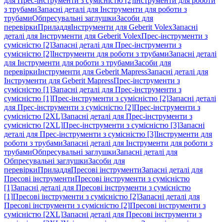
для Прес-інструменти з сумісністю [2]
Інструменти для роботи
з трубами
Запасні деталі для Інструменти для роботи з
трубами
Обпресувальні заглушки
Засоби для
перевірки
Приладдя
Інструменти для Geberit Volex
Запасні
деталі для Інструменти для Geberit Volex
Прес-інструменти з
сумісністю [2]
Запасні деталі для Прес-інструменти з
сумісністю [2]
Інструменти для роботи з трубами
Запасні деталі
для Інструменти для роботи з трубами
Засоби для
перевірки
Інструменти для Geberit Mapress
Запасні деталі для
Інструменти для Geberit Mapress
Прес-інструменти з
сумісністю [1]
Запасні деталі для Прес-інструменти з
сумісністю [1]
Прес-інструменти з сумісністю [2]
Запасні деталі
для Прес-інструменти з сумісністю [2]
Прес-інструменти з
сумісністю [2XL]
Запасні деталі для Прес-інструменти з
сумісністю [2XL]
Прес-інструменти з сумісністю [3]
Запасні
деталі для Прес-інструменти з сумісністю [3]
Інструменти для
роботи з трубами
Запасні деталі для Інструменти для роботи з
трубами
Обпресувальні заглушки
Запасні деталі для
Обпресувальні заглушки
Засоби для
перевірки
Приладдя
Пресові інструменти
Запасні деталі для
Пресові інструменти
Пресові інструменти з сумісністю
[1]
Запасні деталі для Пресові інструменти з сумісністю
[1]
Пресові інструменти з сумісністю [2]
Запасні деталі для
Пресові інструменти з сумісністю [2]
Пресові інструменти з
сумісністю [2XL]
Запасні деталі для Пресові інструменти з