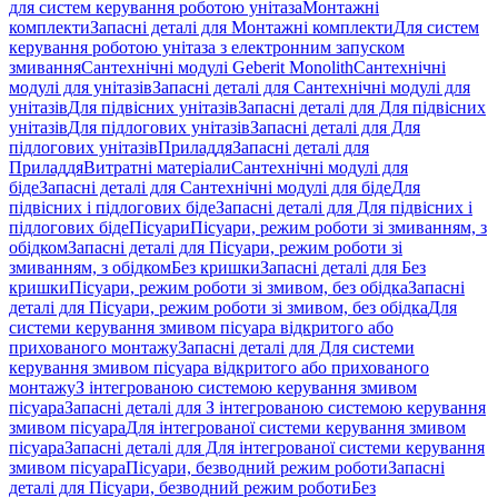
для систем керування роботою унітаза
Монтажні
комплекти
Запасні деталі для Монтажні комплекти
Для систем
керування роботою унітаза з електронним запуском
змивання
Сантехнічні модулі Geberit Monolith
Сантехнічні
модулі для унітазів
Запасні деталі для Сантехнічні модулі для
унітазів
Для підвісних унітазів
Запасні деталі для Для підвісних
унітазів
Для підлогових унітазів
Запасні деталі для Для
підлогових унітазів
Приладдя
Запасні деталі для
Приладдя
Витратні матеріали
Сантехнічні модулі для
біде
Запасні деталі для Сантехнічні модулі для біде
Для
підвісних і підлогових біде
Запасні деталі для Для підвісних і
підлогових біде
Пісуари
Пісуари, режим роботи зі змиванням, з
обідком
Запасні деталі для Пісуари, режим роботи зі
змиванням, з обідком
Без кришки
Запасні деталі для Без
кришки
Пісуари, режим роботи зі змивом, без обідка
Запасні
деталі для Пісуари, режим роботи зі змивом, без обідка
Для
системи керування змивом пісуара відкритого або
прихованого монтажу
Запасні деталі для Для системи
керування змивом пісуара відкритого або прихованого
монтажу
З інтегрованою системою керування змивом
пісуара
Запасні деталі для З інтегрованою системою керування
змивом пісуара
Для інтегрованої системи керування змивом
пісуара
Запасні деталі для Для інтегрованої системи керування
змивом пісуара
Пісуари, безводний режим роботи
Запасні
деталі для Пісуари, безводний режим роботи
Без