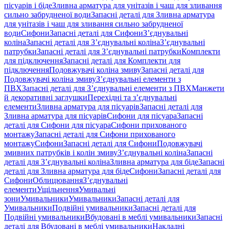
пісуарів і біде
Зливна арматура для унітазів і чаш для зливання
сильно забрудненої води
Запасні деталі для Зливна арматура
для унітазів і чаш для зливання сильно забрудненої
води
Сифони
Запасні деталі для Сифони
З’єднувальні
коліна
Запасні деталі для З’єднувальні коліна
З’єднувальні
патрубки
Запасні деталі для З’єднувальні патрубки
Комплекти
для підключення
Запасні деталі для Комплекти для
підключення
Подовжувачі коліна змиву
Запасні деталі для
Подовжувачі коліна змиву
З’єднувальні елементи з
ПВХ
Запасні деталі для З’єднувальні елементи з ПВХ
Манжети
й декоративні заглушки
Перехідні та з’єднувальні
елементи
Зливна арматура для пісуарів
Запасні деталі для
Зливна арматура для пісуарів
Сифони для пісуара
Запасні
деталі для Сифони для пісуара
Сифони прихованого
монтажу
Запасні деталі для Сифони прихованого
монтажу
Сифони
Запасні деталі для Сифони
Подовжувачі
змивних патрубків і колін змиву
З’єднувальні коліна
Запасні
деталі для З’єднувальні коліна
Зливна арматура для біде
Запасні
деталі для Зливна арматура для біде
Сифони
Запасні деталі для
Сифони
Облицювання
З’єднувальні
елементи
Ущільнення
Умивальні
зони
Умивальники
Умивальники
Запасні деталі для
Умивальники
Подвійні умивальники
Запасні деталі для
Подвійні умивальники
Вбудовані в меблі умивальники
Запасні
деталі для Вбудовані в меблі умивальники
Накладні