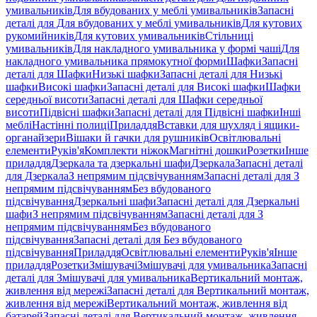
умивальників
Для вбудованих у меблі умивальників
Запасні
деталі для Для вбудованих у меблі умивальників
Для кутових
рукомийників
Для кутових умивальників
Стільниці
умивальників
Для накладного умивальника у формі чаші
Для
накладного умивальника прямокутної форми
Шафки
Запасні
деталі для Шафки
Низькі шафки
Запасні деталі для Низькі
шафки
Високі шафки
Запасні деталі для Високі шафки
Шафки
середньої висоти
Запасні деталі для Шафки середньої
висоти
Підвісні шафки
Запасні деталі для Підвісні шафки
Інші
меблі
Настінні полиці
Приладдя
Вставки для шухляд і ящики-
органайзери
Вішаки й гачки для рушників
Освітлювальні
елементи
Руків'я
Комплекти ніжок
Магнітні дошки
Розетки
Інше
приладдя
Дзеркала та дзеркальні шафи
Дзеркала
Запасні деталі
для Дзеркала
З непрямим підсвічуванням
Запасні деталі для З
непрямим підсвічуванням
Без вбудованого
підсвічування
Дзеркальні шафи
Запасні деталі для Дзеркальні
шафи
З непрямим підсвічуванням
Запасні деталі для З
непрямим підсвічуванням
Без вбудованого
підсвічування
Запасні деталі для Без вбудованого
підсвічування
Приладдя
Освітлювальні елементи
Руків'я
Інше
приладдя
Розетки
Змішувачі
Змішувачі для умивальника
Запасні
деталі для Змішувачі для умивальника
Вертикальний монтаж,
живлення від мережі
Запасні деталі для Вертикальний монтаж,
живлення від мережі
Вертикальний монтаж, живлення від
батарей
Запасні деталі для Вертикальний монтаж, живлення