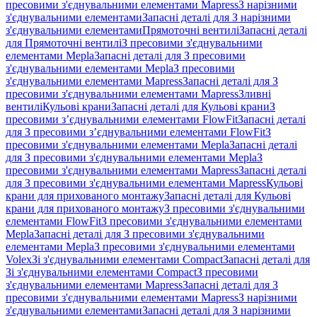
пресовими з'єднувальними елементами Mapress
З нарізними
з'єднувальними елементами
Запасні деталі для З нарізними
з'єднувальними елементами
Прямоточні вентилі
Запасні деталі
для Прямоточні вентилі
З пресовими з'єднувальними
елементами Mepla
Запасні деталі для З пресовими
з'єднувальними елементами Mepla
З пресовими
з'єднувальними елементами Mapress
Запасні деталі для З
пресовими з'єднувальними елементами Mapress
Зливні
вентилі
Кульові крани
Запасні деталі для Кульові крани
З
пресовими з’єднувальними елементами FlowFit
Запасні деталі
для З пресовими з’єднувальними елементами FlowFit
З
пресовими з'єднувальними елементами Mepla
Запасні деталі
для З пресовими з'єднувальними елементами Mepla
З
пресовими з'єднувальними елементами Mapress
Запасні деталі
для З пресовими з'єднувальними елементами Mapress
Кульові
крани для прихованого монтажу
Запасні деталі для Кульові
крани для прихованого монтажу
З пресовими з'єднувальними
елементами FlowFit
З пресовими з'єднувальними елементами
Mepla
Запасні деталі для З пресовими з'єднувальними
елементами Mepla
З пресовими з'єднувальними елементами
Volex
Зі з'єднувальними елементами Compact
Запасні деталі для
Зі з'єднувальними елементами Compact
З пресовими
з'єднувальними елементами Mapress
Запасні деталі для З
пресовими з'єднувальними елементами Mapress
З нарізними
з'єднувальними елементами
Запасні деталі для З нарізними