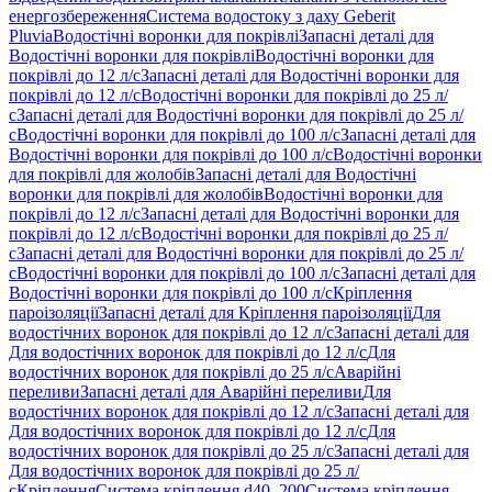
енергозбереження
Система водостоку з даху Geberit
Pluvia
Водостічні воронки для покрівлі
Запасні деталі для
Водостічні воронки для покрівлі
Водостічні воронки для
покрівлі до 12 л/с
Запасні деталі для Водостічні воронки для
покрівлі до 12 л/с
Водостічні воронки для покрівлі до 25 л/
с
Запасні деталі для Водостічні воронки для покрівлі до 25 л/
с
Водостічні воронки для покрівлі до 100 л/с
Запасні деталі для
Водостічні воронки для покрівлі до 100 л/с
Водостічні воронки
для покрівлі для жолобів
Запасні деталі для Водостічні
воронки для покрівлі для жолобів
Водостічні воронки для
покрівлі до 12 л/с
Запасні деталі для Водостічні воронки для
покрівлі до 12 л/с
Водостічні воронки для покрівлі до 25 л/
с
Запасні деталі для Водостічні воронки для покрівлі до 25 л/
с
Водостічні воронки для покрівлі до 100 л/с
Запасні деталі для
Водостічні воронки для покрівлі до 100 л/с
Кріплення
пароізоляції
Запасні деталі для Кріплення пароізоляції
Для
водостічних воронок для покрівлі до 12 л/с
Запасні деталі для
Для водостічних воронок для покрівлі до 12 л/с
Для
водостічних воронок для покрівлі до 25 л/с
Аварійні
переливи
Запасні деталі для Аварійні переливи
Для
водостічних воронок для покрівлі до 12 л/с
Запасні деталі для
Для водостічних воронок для покрівлі до 12 л/с
Для
водостічних воронок для покрівлі до 25 л/с
Запасні деталі для
Для водостічних воронок для покрівлі до 25 л/
с
Кріплення
Система кріплення d40–200
Система кріплення