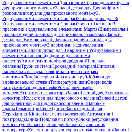
з'єднувальними елементами
Для запірних і розподільчих вузлів
для прихованого монтажу
Запасні деталі для Для запірних і
розподільчих вузлів для прихованого монтажу
Зі
з'єднувальними елементами Compact
Запасні деталі для Зі
з'єднувальними елементами Compact
Зворотні клапани
З
пресовими з'єднувальними елементами Mapress
Вимірювальні
ділянки водолічильників для прихованого монтажу
Запасні
деталі для Вимірювальні ділянки водолічильників для
прихованого монтажу
З нарізними з'єднувальними
елементами
Запасні деталі для З нарізними з'єднувальними
елементами
Повітровідвідники для системи
опалення
Автоматичні повітровідвідники
Панельне
опалення
Труби системи
Прокладний матеріал
Шиповані
панелі
Захисна звукоізоляційна стрічка по краях
конструкції
Клейкі стрічки
Фіксатори труб
Добавки до
вирівнювальної стяжки
Температурні шви
Опори колін
патрубків
Розподільчі шафи
Розподільчі шафи
металеві
Асортимент колекторів
Запасні деталі для Асортимент
колекторів
Колектори для підлогового опалення
Запасні деталі
для Колектори для підлогового опалення
Шаровые
краны
Термометри
Перехідники
Запасні деталі для
Перехідники
Кінцеві елементи колекторів
Автоматичні
повітровідвідники
Поділювачі потоку
Блоки регулювання
температури
Запасні деталі для Блоки регулювання
температури
Колектори для контурів системи опалення
Запасні