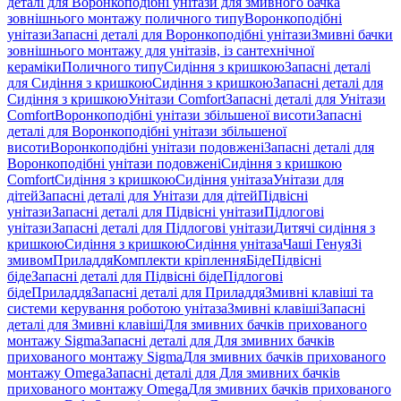
деталі для Воронкоподібні унітази для змивного бачка
зовнішнього монтажу поличного типу
Воронкоподібні
унітази
Запасні деталі для Воронкоподібні унітази
Змивні бачки
зовнішнього монтажу для унітазів, із сантехнічної
кераміки
Поличного типу
Сидіння з кришкою
Запасні деталі
для Сидіння з кришкою
Сидіння з кришкою
Запасні деталі для
Сидіння з кришкою
Унітази Comfort
Запасні деталі для Унітази
Comfort
Воронкоподібні унітази збільшеної висоти
Запасні
деталі для Воронкоподібні унітази збільшеної
висоти
Воронкоподібні унітази подовжені
Запасні деталі для
Воронкоподібні унітази подовжені
Сидіння з кришкою
Comfort
Сидіння з кришкою
Сидіння унітаза
Унітази для
дітей
Запасні деталі для Унітази для дітей
Підвісні
унітази
Запасні деталі для Підвісні унітази
Підлогові
унітази
Запасні деталі для Підлогові унітази
Дитячі сидіння з
кришкою
Сидіння з кришкою
Сидіння унітаза
Чаші Генуя
Зі
змивом
Приладдя
Комплекти кріплення
Біде
Підвісні
біде
Запасні деталі для Підвісні біде
Підлогові
біде
Приладдя
Запасні деталі для Приладдя
Змивні клавіші та
системи керування роботою унітаза
Змивні клавіші
Запасні
деталі для Змивні клавіші
Для змивних бачків прихованого
монтажу Sigma
Запасні деталі для Для змивних бачків
прихованого монтажу Sigma
Для змивних бачків прихованого
монтажу Omega
Запасні деталі для Для змивних бачків
прихованого монтажу Omega
Для змивних бачків прихованого