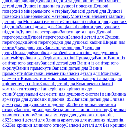
для водовідводів
Душові піддони та душові поверхні
Запасні
деталі для Душові піддони та душові поверхні
Душові
поверхні з мінерального матеріалу
Запасні деталі для Душові
поверхні з мінерального матеріалу
Монтажні елементи
Запасні
деталі для Монтажні елементи
Спеціальні сифони для душових
піддонів
Запасні деталі для Спеціальні сифони для душових
піддонів
Душові перегородки
Запасні деталі для Душові
перегородки
Душові перегородки
Запасні деталі для Душові
перегородки
Бічні перегородки для душової кабіни
Ширми для
ванни
Двері для душу
Запасні деталі для Двері для
душу
Приладдя
Коробки для зберігання в ніші для душових
систем
Коробки для зберігання в ніші
Приладдя
Ванни
Ванни із
санітарного акрилу
Запасні деталі для Ванни із санітарного
акрилу
Ванни прямокутні
Запасні деталі для Ванни
прямокутні
Монтажні елементи
Запасні деталі для Монтажні
елементи
Комплекти ніжок і комплекти траверс і анкерів для
кріплення до стіни
Запасні деталі для Комплекти ніжок і
комплекти траверс і анкерів для кріплення до
стіни
З’єднувальні елементи для душових систем і ванн
Зливна
арматура для душових піддонів, d52
Запасні деталі для Зливна
арматура для душових піддонів, d52
Без кришки зливного
отвору
Запасні деталі для Без кришки зливного отвору
Кришки
зливного отвору
Зливна арматура для душових піддонів,
d62
Запасні деталі для Зливна арматура для душових піддонів,
d62
Без кришки зливного отвору
Запасні деталі для Без кришки