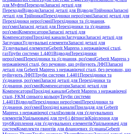
для Муфти
Переходи
Запасні деталі для
Переходи
Відводи
Запасні деталі для Відводи
Трійники
Запасні
деталі для Трійники
Перехідники нероз'ємні
Запасні деталі для
Перехідники нероз'ємні
Перехідники та з'єднання,
роз'ємні
Запасні деталі для Перехідники та з'єднання,
роз'ємні
Компенсатори
Запасні деталі для
Компенсатори
Прохідні канали
Заглушки
Запасні деталі для
Заглушки
З'єднувальні елементи
Запасні деталі для
З'єднувальні елементи
Geberit Mapress з нержавіючої сталі,
газ
Труби системи 1.4401
Відводи
Перехідники
нероз'ємні
Перехідники та з'єднання, роз'ємні
Geberit Mapress з
нержавіючої сталі, без речовин, що руйнують ЛФП
Запасні
деталі для Geberit Mapress з нержавіючої сталі, без речовин, що
руйнують ЛФП
Труби системи 1.4401
Перехідники та
з'єднання, роз'ємні
Запасні деталі для Перехідники та
з'єднання, роз'ємні
Компенсатори
Запасні деталі для
Компенсатори
Прохідні канали
Geberit Mapress з нержавіючої
сталі, FKM синього кольору
Труби системи
1.4401
Відводи
Перехідники нероз'ємні
Перехідники та
з'єднання, роз'ємні
Прохідні канали
Приладдя для Geberit
Mapress з нержавіючої сталі
Ізоляція для з'єднувальних
елементів
Ущільнювачі для труб і фітингів
Кріплення для
труб
Кріплення для з'єднувальних елементів
Ущільнювачі для
систем
Комплекти гвинтів для фланцевих з'єднань
Geberit