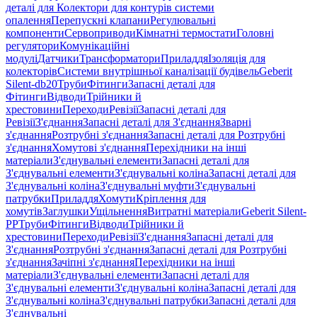
деталі для Колектори для контурів системи
опалення
Перепускні клапани
Регулювальні
компоненти
Сервоприводи
Кімнатні термостати
Головні
регулятори
Комунікаційні
модулі
Датчики
Трансформатори
Приладдя
Ізоляція для
колекторів
Системи внутрішньої каналізації будівель
Geberit
Silent-db20
Труби
Фітинги
Запасні деталі для
Фітинги
Відводи
Трійники й
хрестовини
Переходи
Ревізії
Запасні деталі для
Ревізії
З'єднання
Запасні деталі для З'єднання
Зварні
з'єднання
Розтрубні з'єднання
Запасні деталі для Розтрубні
з'єднання
Хомутові з'єднання
Перехідники на інші
матеріали
З'єднувальні елементи
Запасні деталі для
З'єднувальні елементи
З'єднувальні коліна
Запасні деталі для
З'єднувальні коліна
З'єднувальні муфти
З'єднувальні
патрубки
Приладдя
Хомути
Кріплення для
хомутів
Заглушки
Ущільнення
Витратні матеріали
Geberit Silent-
PP
Труби
Фітинги
Відводи
Трійники й
хрестовини
Переходи
Ревізії
З'єднання
Запасні деталі для
З'єднання
Розтрубні з'єднання
Запасні деталі для Розтрубні
з'єднання
Зачіпні з'єднання
Перехідники на інші
матеріали
З'єднувальні елементи
Запасні деталі для
З'єднувальні елементи
З'єднувальні коліна
Запасні деталі для
З'єднувальні коліна
З'єднувальні патрубки
Запасні деталі для
З'єднувальні