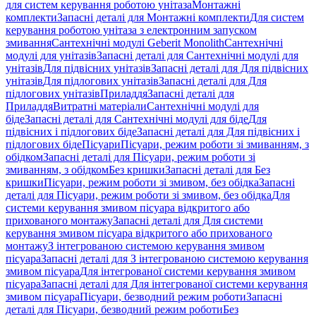
для систем керування роботою унітаза
Монтажні
комплекти
Запасні деталі для Монтажні комплекти
Для систем
керування роботою унітаза з електронним запуском
змивання
Сантехнічні модулі Geberit Monolith
Сантехнічні
модулі для унітазів
Запасні деталі для Сантехнічні модулі для
унітазів
Для підвісних унітазів
Запасні деталі для Для підвісних
унітазів
Для підлогових унітазів
Запасні деталі для Для
підлогових унітазів
Приладдя
Запасні деталі для
Приладдя
Витратні матеріали
Сантехнічні модулі для
біде
Запасні деталі для Сантехнічні модулі для біде
Для
підвісних і підлогових біде
Запасні деталі для Для підвісних і
підлогових біде
Пісуари
Пісуари, режим роботи зі змиванням, з
обідком
Запасні деталі для Пісуари, режим роботи зі
змиванням, з обідком
Без кришки
Запасні деталі для Без
кришки
Пісуари, режим роботи зі змивом, без обідка
Запасні
деталі для Пісуари, режим роботи зі змивом, без обідка
Для
системи керування змивом пісуара відкритого або
прихованого монтажу
Запасні деталі для Для системи
керування змивом пісуара відкритого або прихованого
монтажу
З інтегрованою системою керування змивом
пісуара
Запасні деталі для З інтегрованою системою керування
змивом пісуара
Для інтегрованої системи керування змивом
пісуара
Запасні деталі для Для інтегрованої системи керування
змивом пісуара
Пісуари, безводний режим роботи
Запасні
деталі для Пісуари, безводний режим роботи
Без