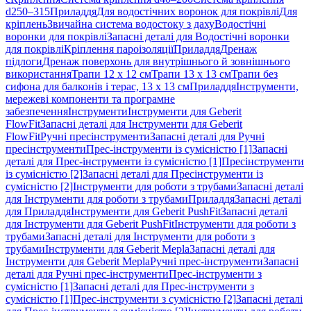
d250–315
Приладдя
Для водостічних воронок для покрівлі
Для
кріплень
Звичайна система водостоку з даху
Водостічні
воронки для покрівлі
Запасні деталі для Водостічні воронки
для покрівлі
Кріплення пароізоляції
Приладдя
Дренаж
підлоги
Дренаж поверхонь для внутрішнього й зовнішнього
використання
Трапи 12 x 12 см
Трапи 13 x 13 см
Трапи без
сифона для балконів і терас, 13 x 13 см
Приладдя
Інструменти,
мережеві компоненти та програмне
забезпечення
Інструменти
Інструменти для Geberit
FlowFit
Запасні деталі для Інструменти для Geberit
FlowFit
Ручні пресінструменти
Запасні деталі для Ручні
пресінструменти
Прес-інструменти із сумісністю [1]
Запасні
деталі для Прес-інструменти із сумісністю [1]
Пресінструменти
із сумісністю [2]
Запасні деталі для Пресінструменти із
сумісністю [2]
Інструменти для роботи з трубами
Запасні деталі
для Інструменти для роботи з трубами
Приладдя
Запасні деталі
для Приладдя
Інструменти для Geberit PushFit
Запасні деталі
для Інструменти для Geberit PushFit
Інструменти для роботи з
трубами
Запасні деталі для Інструменти для роботи з
трубами
Інструменти для Geberit Mepla
Запасні деталі для
Інструменти для Geberit Mepla
Ручні прес-інструменти
Запасні
деталі для Ручні прес-інструменти
Прес-інструменти з
сумісністю [1]
Запасні деталі для Прес-інструменти з
сумісністю [1]
Прес-інструменти з сумісністю [2]
Запасні деталі