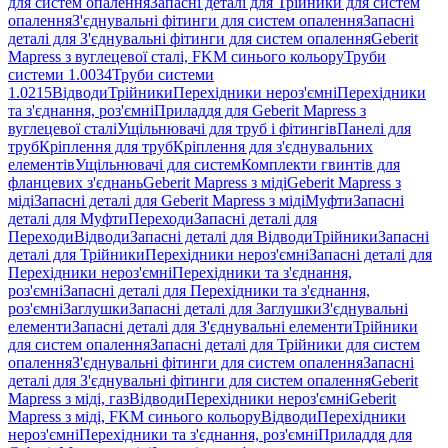
для систем опалення
Запасні деталі для Трійники для систем
опалення
З'єднувальні фітинги для систем опалення
Запасні
деталі для З'єднувальні фітинги для систем опалення
Geberit
Mapress з вуглецевої сталі, FKM синього кольору
Труби
системи 1.0034
Труби системи
1.0215
Відводи
Трійники
Перехідники нероз'ємні
Перехідники
та з'єднання, роз'ємні
Приладдя для Geberit Mapress з
вуглецевої сталі
Ущільнювачі для труб і фітингів
Панелі для
труб
Кріплення для труб
Кріплення для з'єднувальних
елементів
Ущільнювачі для систем
Комплекти гвинтів для
фланцевих з'єднань
Geberit Mapress з міді
Geberit Mapress з
міді
Запасні деталі для Geberit Mapress з міді
Муфти
Запасні
деталі для Муфти
Переходи
Запасні деталі для
Переходи
Відводи
Запасні деталі для Відводи
Трійники
Запасні
деталі для Трійники
Перехідники нероз'ємні
Запасні деталі для
Перехідники нероз'ємні
Перехідники та з'єднання,
роз'ємні
Запасні деталі для Перехідники та з'єднання,
роз'ємні
Заглушки
Запасні деталі для Заглушки
З'єднувальні
елементи
Запасні деталі для З'єднувальні елементи
Трійники
для систем опалення
Запасні деталі для Трійники для систем
опалення
З'єднувальні фітинги для систем опалення
Запасні
деталі для З'єднувальні фітинги для систем опалення
Geberit
Mapress з міді, газ
Відводи
Перехідники нероз'ємні
Geberit
Mapress з міді, FKM синього кольору
Відводи
Перехідники
нероз'ємні
Перехідники та з'єднання, роз'ємні
Приладдя для