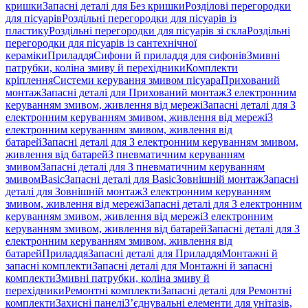
кришки
Запасні деталі для Без кришки
Розділові перегородки
для пісуарів
Роздільні перегородки для пісуарів із
пластику
Роздільні перегородки для пісуарів зі скла
Роздільні
перегородки для пісуарів із сантехнічної
кераміки
Приладдя
Сифони й приладдя для сифонів
Змивні
патрубки, коліна змиву й перехідники
Комплекти
кріплення
Системи керування змивом пісуара
Прихований
монтаж
Запасні деталі для Прихований монтаж
З електронним
керуванням змивом, живлення від мережі
Запасні деталі для З
електронним керуванням змивом, живлення від мережі
З
електронним керуванням змивом, живлення від
батарей
Запасні деталі для З електронним керуванням змивом,
живлення від батарей
З пневматичним керуванням
змивом
Запасні деталі для З пневматичним керуванням
змивом
Basic
Запасні деталі для Basic
Зовнішній монтаж
Запасні
деталі для Зовнішній монтаж
З електронним керуванням
змивом, живлення від мережі
Запасні деталі для З електронним
керуванням змивом, живлення від мережі
З електронним
керуванням змивом, живлення від батарей
Запасні деталі для З
електронним керуванням змивом, живлення від
батарей
Приладдя
Запасні деталі для Приладдя
Монтажні й
запасні комплекти
Запасні деталі для Монтажні й запасні
комплекти
Змивні патрубки, коліна змиву й
перехідники
Ремонтні комплекти
Запасні деталі для Ремонтні
комплекти
Захисні панелі
З’єднувальні елементи для унітазів,