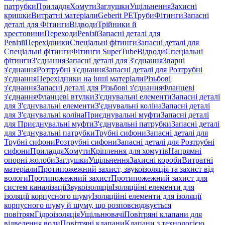
патрубки
Приладдя
Хомути
Заглушки
Ущільнення
Захисні
кришки
Витратні матеріали
Geberit PE
Труби
Фітинги
Запасні
деталі для Фітинги
Відводи
Трійники й
хрестовини
Переходи
Ревізії
Запасні деталі для
Ревізії
Перехідники
Спеціальні фітинги
Запасні деталі для
Спеціальні фітинги
Фітинги SuperTube
Відводи
Спеціальні
фітинги
З'єднання
Запасні деталі для З'єднання
Зварні
з'єднання
Розтрубні з'єднання
Запасні деталі для Розтрубні
з'єднання
Перехідники на інші матеріали
Різьбові
з'єднання
Запасні деталі для Різьбові з'єднання
Фланцеві
з'єднання
Фланцеві втулки
З'єднувальні елементи
Запасні деталі
для З'єднувальні елементи
З'єднувальні коліна
Запасні деталі
для З'єднувальні коліна
Приєднувальні муфти
Запасні деталі
для Приєднувальні муфти
З'єднувальні патрубки
Запасні деталі
для З'єднувальні патрубки
Трубні сифони
Запасні деталі для
Трубні сифони
Розтрубні сифони
Запасні деталі для Розтрубні
сифони
Приладдя
Хомути
Кріплення для хомутів
Напрямні
опорні жолоби
Заглушки
Ущільнення
Захисні короби
Витратні
матеріали
Протипожежний захист, звукоізоляція та захист від
вологи
Протипожежний захист
Протипожежний захист для
систем каналізації
Звукоізоляція
Ізоляційні елементи для
ізоляції корпусного шуму
Ізоляційні елементи для ізоляції
корпусного шуму й шуму, що розповсюджується
повітрям
Гідроізоляція
Ущільнювачі
Повітряні клапани для
відведення води
Повітряні клапани
Клапани з технологією