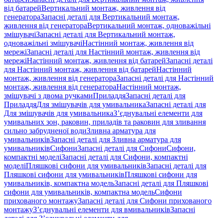
від батарей
Вертикальний монтаж, живлення від
генератора
Запасні деталі для Вертикальний монтаж,
живлення від генератора
Вертикальний монтаж, одноважільні
змішувачі
Запасні деталі для Вертикальний монтаж,
одноважільні змішувачі
Настінний монтаж, живлення від
мережі
Запасні деталі для Настінний монтаж, живлення від
мережі
Настінний монтаж, живлення від батарей
Запасні деталі
для Настінний монтаж, живлення від батарей
Настінний
монтаж, живлення від генератора
Запасні деталі для Настінний
монтаж, живлення від генератора
Настінний монтаж,
змішувачі з двома ручками
Приладдя
Запасні деталі для
Приладдя
Для змішувачів для умивальника
Запасні деталі для
Для змішувачів для умивальника
З’єднувальні елементи для
умивальних зон, раковин, приладів та раковин для зливання
сильно забрудненої води
Зливна арматура для
умивальників
Запасні деталі для Зливна арматура для
умивальників
Сифони
Запасні деталі для Сифони
Сифони,
компактні моделі
Запасні деталі для Сифони, компактні
моделі
Пляшкові сифони для умивальників
Запасні деталі для
Пляшкові сифони для умивальників
Пляшкові сифони для
умивальників, компактна модель
Запасні деталі для Пляшкові
сифони для умивальників, компактна модель
Сифони
прихованого монтажу
Запасні деталі для Сифони прихованого
монтажу
З’єднувальні елементи для вмивальників
Запасні