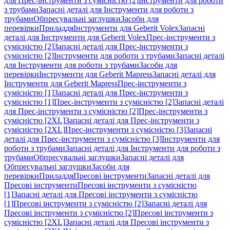
для Прес-інструменти з сумісністю [2]
Інструменти для роботи
з трубами
Запасні деталі для Інструменти для роботи з
трубами
Обпресувальні заглушки
Засоби для
перевірки
Приладдя
Інструменти для Geberit Volex
Запасні
деталі для Інструменти для Geberit Volex
Прес-інструменти з
сумісністю [2]
Запасні деталі для Прес-інструменти з
сумісністю [2]
Інструменти для роботи з трубами
Запасні деталі
для Інструменти для роботи з трубами
Засоби для
перевірки
Інструменти для Geberit Mapress
Запасні деталі для
Інструменти для Geberit Mapress
Прес-інструменти з
сумісністю [1]
Запасні деталі для Прес-інструменти з
сумісністю [1]
Прес-інструменти з сумісністю [2]
Запасні деталі
для Прес-інструменти з сумісністю [2]
Прес-інструменти з
сумісністю [2XL]
Запасні деталі для Прес-інструменти з
сумісністю [2XL]
Прес-інструменти з сумісністю [3]
Запасні
деталі для Прес-інструменти з сумісністю [3]
Інструменти для
роботи з трубами
Запасні деталі для Інструменти для роботи з
трубами
Обпресувальні заглушки
Запасні деталі для
Обпресувальні заглушки
Засоби для
перевірки
Приладдя
Пресові інструменти
Запасні деталі для
Пресові інструменти
Пресові інструменти з сумісністю
[1]
Запасні деталі для Пресові інструменти з сумісністю
[1]
Пресові інструменти з сумісністю [2]
Запасні деталі для
Пресові інструменти з сумісністю [2]
Пресові інструменти з
сумісністю [2XL]
Запасні деталі для Пресові інструменти з