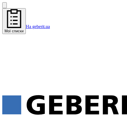
На geberit.ua
Мої списки