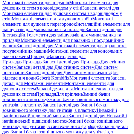
Монтажні елементи для пісуарів
Монтажні елементи для
душових систем з водовідводом у стіні
Запасні деталі для
Монтажні елементи для душових систем з водовідводом у
стіні
Монтажні елементи для душових кабін
Монтажні
елементи для душових перегородок
Інсталяційні елементи для
змішувачів для умивальника та приладів
Запасні деталі для
Інсталяційні елементи для змішувачів для умивальника та
приладів
Монтажні елементи для пральних і посудомийних
машин
Запасні деталі для Монтажні елементи для пральних і
посудомийних машин
Монтажні елементи для консольних
навантажень
Приладдя
Запасні деталі для
Приладдя
Приладдя
Запасні деталі для Приладдя
Для стінних
систем
Запасні деталі для Для стінних систем
Для систем
постачання
Запасні деталі для Для систем постачання
Для
відведення води
Geberit Kombifix
Монтажні елементи
Запасні
деталі для Монтажні елементи
Монтажні елементи для
душових систем
Запасні деталі для Монтажні елементи для
душових систем
Приладдя
Для кріплень
Змивні бачки
зовнішнього монтажу
Змивні бачки зовнішнього монтажу для
унітазів, з пластику
Запасні деталі для Змивні бачки
зовнішнього монтажу для унітазів, з пластику
Низький і
напівнизький підвісний монтаж
Запасні деталі для Низький і
напівнизький підвісний монтаж
Змивні бачки зовнішнього
монтажу для унітазів, з сантехнічного фарфору
Запасні деталі
для Змивні бачки зовнішнього монтажу для унітазів, з