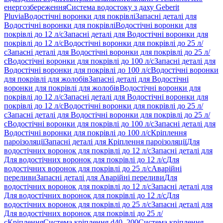
енергозбереження
Система водостоку з даху Geberit
Pluvia
Водостічні воронки для покрівлі
Запасні деталі для
Водостічні воронки для покрівлі
Водостічні воронки для
покрівлі до 12 л/с
Запасні деталі для Водостічні воронки для
покрівлі до 12 л/с
Водостічні воронки для покрівлі до 25 л/
с
Запасні деталі для Водостічні воронки для покрівлі до 25 л/
с
Водостічні воронки для покрівлі до 100 л/с
Запасні деталі для
Водостічні воронки для покрівлі до 100 л/с
Водостічні воронки
для покрівлі для жолобів
Запасні деталі для Водостічні
воронки для покрівлі для жолобів
Водостічні воронки для
покрівлі до 12 л/с
Запасні деталі для Водостічні воронки для
покрівлі до 12 л/с
Водостічні воронки для покрівлі до 25 л/
с
Запасні деталі для Водостічні воронки для покрівлі до 25 л/
с
Водостічні воронки для покрівлі до 100 л/с
Запасні деталі для
Водостічні воронки для покрівлі до 100 л/с
Кріплення
пароізоляції
Запасні деталі для Кріплення пароізоляції
Для
водостічних воронок для покрівлі до 12 л/с
Запасні деталі для
Для водостічних воронок для покрівлі до 12 л/с
Для
водостічних воронок для покрівлі до 25 л/с
Аварійні
переливи
Запасні деталі для Аварійні переливи
Для
водостічних воронок для покрівлі до 12 л/с
Запасні деталі для
Для водостічних воронок для покрівлі до 12 л/с
Для
водостічних воронок для покрівлі до 25 л/с
Запасні деталі для
Для водостічних воронок для покрівлі до 25 л/
с
Кріплення
Система кріплення d40–200
Система кріплення