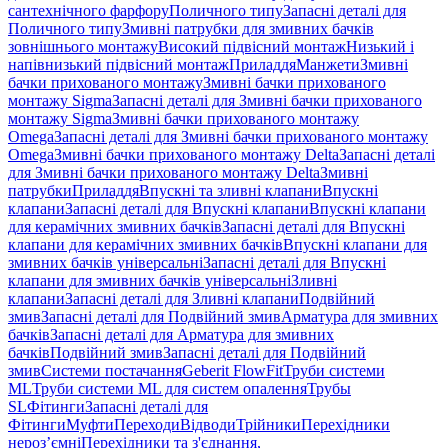
сантехнічного фарфору
Поличного типу
Запасні деталі для
Поличного типу
Змивні патрубки для змивних бачків
зовнішнього монтажу
Високий підвісний монтаж
Низький і
напівнизький підвісний монтаж
Приладдя
Манжети
Змивні
бачки прихованого монтажу
Змивні бачки прихованого
монтажу Sigma
Запасні деталі для Змивні бачки прихованого
монтажу Sigma
Змивні бачки прихованого монтажу
Omega
Запасні деталі для Змивні бачки прихованого монтажу
Omega
Змивні бачки прихованого монтажу Delta
Запасні деталі
для Змивні бачки прихованого монтажу Delta
Змивні
патрубки
Приладдя
Впускні та зливні клапани
Впускні
клапани
Запасні деталі для Впускні клапани
Впускні клапани
для керамічних змивних бачків
Запасні деталі для Впускні
клапани для керамічних змивних бачків
Впускні клапани для
змивних бачків універсальні
Запасні деталі для Впускні
клапани для змивних бачків універсальні
Зливні
клапани
Запасні деталі для Зливні клапани
Подвійний
змив
Запасні деталі для Подвійний змив
Арматура для змивних
бачкiв
Запасні деталі для Арматура для змивних
бачкiв
Подвійний змив
Запасні деталі для Подвійний
змив
Системи постачання
Geberit FlowFit
Труби системи
ML
Труби системи ML для систем опалення
Трубы
SL
Фітинги
Запасні деталі для
Фітинги
Муфти
Переходи
Відводи
Трійники
Перехідники
нероз’ємні
Перехідники та з'єднання,