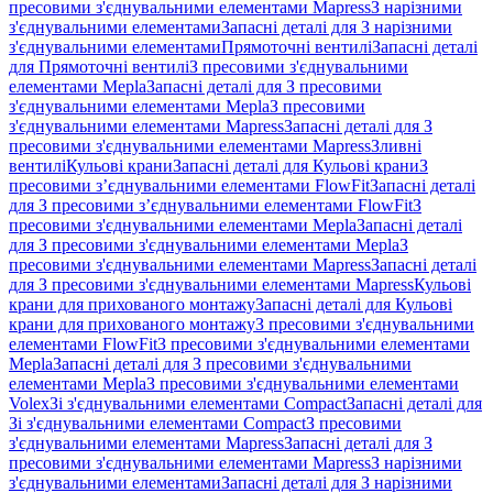
пресовими з'єднувальними елементами Mapress
З нарізними
з'єднувальними елементами
Запасні деталі для З нарізними
з'єднувальними елементами
Прямоточні вентилі
Запасні деталі
для Прямоточні вентилі
З пресовими з'єднувальними
елементами Mepla
Запасні деталі для З пресовими
з'єднувальними елементами Mepla
З пресовими
з'єднувальними елементами Mapress
Запасні деталі для З
пресовими з'єднувальними елементами Mapress
Зливні
вентилі
Кульові крани
Запасні деталі для Кульові крани
З
пресовими з’єднувальними елементами FlowFit
Запасні деталі
для З пресовими з’єднувальними елементами FlowFit
З
пресовими з'єднувальними елементами Mepla
Запасні деталі
для З пресовими з'єднувальними елементами Mepla
З
пресовими з'єднувальними елементами Mapress
Запасні деталі
для З пресовими з'єднувальними елементами Mapress
Кульові
крани для прихованого монтажу
Запасні деталі для Кульові
крани для прихованого монтажу
З пресовими з'єднувальними
елементами FlowFit
З пресовими з'єднувальними елементами
Mepla
Запасні деталі для З пресовими з'єднувальними
елементами Mepla
З пресовими з'єднувальними елементами
Volex
Зі з'єднувальними елементами Compact
Запасні деталі для
Зі з'єднувальними елементами Compact
З пресовими
з'єднувальними елементами Mapress
Запасні деталі для З
пресовими з'єднувальними елементами Mapress
З нарізними
з'єднувальними елементами
Запасні деталі для З нарізними