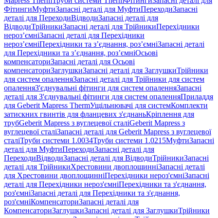
Mapress Therm
Труби системи Therm
Фітинги
Запасні деталі для
Фітинги
Муфти
Запасні деталі для Муфти
Переходи
Запасні
деталі для Переходи
Відводи
Запасні деталі для
Відводи
Трійники
Запасні деталі для Трійники
Перехідники
нероз’ємні
Запасні деталі для Перехідники
нероз’ємні
Перехідники та з’єднання, роз’ємні
Запасні деталі
для Перехідники та з’єднання, роз’ємні
Осьові
компенсатори
Запасні деталі для Осьові
компенсатори
Заглушки
Запасні деталі для Заглушки
Трійники
для систем опалення
Запасні деталі для Трійники для систем
опалення
З'єднувальні фітинги для систем опалення
Запасні
деталі для З'єднувальні фітинги для систем опалення
Приладдя
для Geberit Mapress Therm
Ущільнювачі для систем
Комплекти
затискних гвинтів для фланцевих з'єднань
Кріплення для
труб
Geberit Mapress з вуглецевої сталі
Geberit Mapress з
вуглецевої сталі
Запасні деталі для Geberit Mapress з вуглецевої
сталі
Труби системи 1.0034
Труби системи 1.0215
Муфти
Запасні
деталі для Муфти
Переходи
Запасні деталі для
Переходи
Відводи
Запасні деталі для Відводи
Трійники
Запасні
деталі для Трійники
Хрестовини двоплощинні
Запасні деталі
для Хрестовини двоплощинні
Перехідники нероз'ємні
Запасні
деталі для Перехідники нероз'ємні
Перехідники та з'єднання,
роз'ємні
Запасні деталі для Перехідники та з'єднання,
роз'ємні
Компенсатори
Запасні деталі для
Компенсатори
Заглушки
Запасні деталі для Заглушки
Трійники