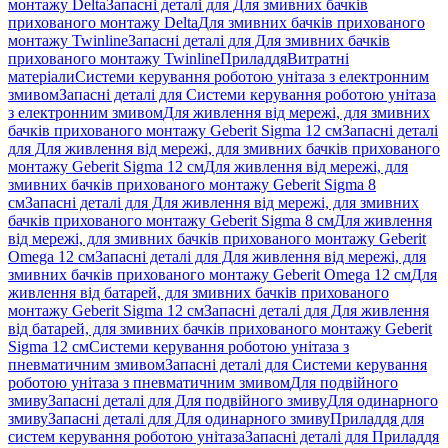
монтажу Delta
Запасні деталі для Для змивних бачків
прихованого монтажу Delta
Для змивних бачків прихованого
монтажу Twinline
Запасні деталі для Для змивних бачків
прихованого монтажу Twinline
Приладдя
Витратні
матеріали
Системи керування роботою унітаза з електронним
змивом
Запасні деталі для Системи керування роботою унітаза
з електронним змивом
Для живлення від мережі, для змивних
бачків прихованого монтажу Geberit Sigma 12 см
Запасні деталі
для Для живлення від мережі, для змивних бачків прихованого
монтажу Geberit Sigma 12 см
Для живлення від мережі, для
змивних бачків прихованого монтажу Geberit Sigma 8
см
Запасні деталі для Для живлення від мережі, для змивних
бачків прихованого монтажу Geberit Sigma 8 см
Для живлення
від мережі, для змивних бачків прихованого монтажу Geberit
Omega 12 см
Запасні деталі для Для живлення від мережі, для
змивних бачків прихованого монтажу Geberit Omega 12 см
Для
живлення від батарей, для змивних бачків прихованого
монтажу Geberit Sigma 12 см
Запасні деталі для Для живлення
від батарей, для змивних бачків прихованого монтажу Geberit
Sigma 12 см
Системи керування роботою унітаза з
пневматичним змивом
Запасні деталі для Системи керування
роботою унітаза з пневматичним змивом
Для подвійного
змиву
Запасні деталі для Для подвійного змиву
Для одинарного
змиву
Запасні деталі для Для одинарного змиву
Приладдя для
систем керування роботою унітаза
Запасні деталі для Приладдя