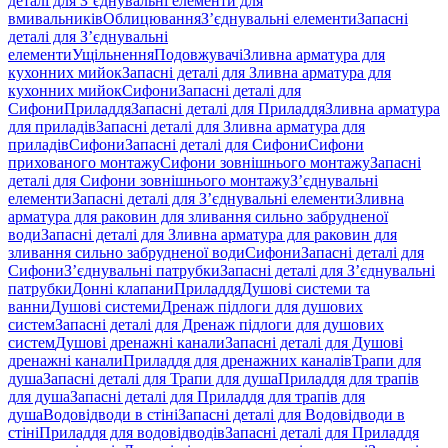
деталі для З’єднувальні елементи для
вмивальників
Облицювання
З’єднувальні елементи
Запасні
деталі для З’єднувальні
елементи
Ущільнення
Подовжувачі
Зливна арматура для
кухонних мийок
Запасні деталі для Зливна арматура для
кухонних мийок
Сифони
Запасні деталі для
Сифони
Приладдя
Запасні деталі для Приладдя
Зливна арматура
для приладів
Запасні деталі для Зливна арматура для
приладів
Сифони
Запасні деталі для Сифони
Сифони
прихованого монтажу
Сифони зовнішнього монтажу
Запасні
деталі для Сифони зовнішнього монтажу
З’єднувальні
елементи
Запасні деталі для З’єднувальні елементи
Зливна
арматура для раковин для зливання сильно забрудненої
води
Запасні деталі для Зливна арматура для раковин для
зливання сильно забрудненої води
Сифони
Запасні деталі для
Сифони
З’єднувальні патрубки
Запасні деталі для З’єднувальні
патрубки
Донні клапани
Приладдя
Душові системи та
ванни
Душові системи
Дренаж підлоги для душових
систем
Запасні деталі для Дренаж підлоги для душових
систем
Душові дренажні канали
Запасні деталі для Душові
дренажні канали
Приладдя для дренажних каналів
Трапи для
душа
Запасні деталі для Трапи для душа
Приладдя для трапів
для душа
Запасні деталі для Приладдя для трапів для
душа
Водовідводи в стіні
Запасні деталі для Водовідводи в
стіні
Приладдя для водовідводів
Запасні деталі для Приладдя