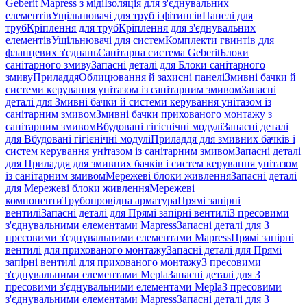
Geberit Mapress з міді
Ізоляція для з'єднувальних
елементів
Ущільнювачі для труб і фітингів
Панелі для
труб
Кріплення для труб
Кріплення для з'єднувальних
елементів
Ущільнювачі для систем
Комплекти гвинтів для
фланцевих з'єднань
Санітарна система Geberit
Блоки
санітарного змиву
Запасні деталі для Блоки санітарного
змиву
Приладдя
Облицювання й захисні панелі
Змивні бачки й
системи керування унітазом із санітарним змивом
Запасні
деталі для Змивні бачки й системи керування унітазом із
санітарним змивом
Змивні бачки прихованого монтажу з
санітарним змивом
Вбудовані гігієнічні модулі
Запасні деталі
для Вбудовані гігієнічні модулі
Приладдя для змивних бачків і
систем керування унітазом із санітарним змивом
Запасні деталі
для Приладдя для змивних бачків і систем керування унітазом
із санітарним змивом
Мережеві блоки живлення
Запасні деталі
для Мережеві блоки живлення
Мережеві
компоненти
Трубопровідна арматура
Прямі запірні
вентилі
Запасні деталі для Прямі запірні вентилі
З пресовими
з'єднувальними елементами Mapress
Запасні деталі для З
пресовими з'єднувальними елементами Mapress
Прямі запірні
вентилі для прихованого монтажу
Запасні деталі для Прямі
запірні вентилі для прихованого монтажу
З пресовими
з'єднувальними елементами Mepla
Запасні деталі для З
пресовими з'єднувальними елементами Mepla
З пресовими
з'єднувальними елементами Mapress
Запасні деталі для З