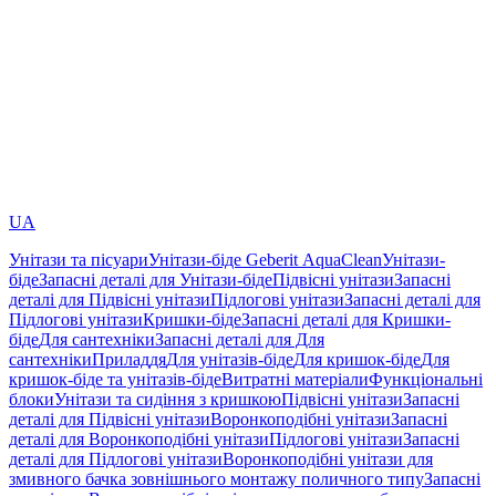
UA
Унітази та пісуари
Унітази-біде Geberit AquaClean
Унітази-
біде
Запасні деталі для Унітази-біде
Підвісні унітази
Запасні
деталі для Підвісні унітази
Підлогові унітази
Запасні деталі для
Підлогові унітази
Кришки-біде
Запасні деталі для Кришки-
біде
Для сантехніки
Запасні деталі для Для
сантехніки
Приладдя
Для унітазів-біде
Для кришок-біде
Для
кришок-біде та унітазів-біде
Витратні матеріали
Функціональні
блоки
Унітази та сидіння з кришкою
Підвісні унітази
Запасні
деталі для Підвісні унітази
Воронкоподібні унітази
Запасні
деталі для Воронкоподібні унітази
Підлогові унітази
Запасні
деталі для Підлогові унітази
Воронкоподібні унітази для
змивного бачка зовнішнього монтажу поличного типу
Запасні