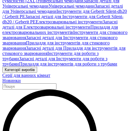
сумісністю [2XL]
Універсальні чемодани
Запасні деталі для
Універсальні чемодани
Універсальні чемодани
Запасні деталі
для Універсальні чемодани
Інструменти для Geberit Silent-db20
/ Geberit PE
Запасні деталі для Інструменти для Geberit Silent-
db20 / Geberit PE
Електрозварювальні інструменти
Запасні
деталі для Електрозварювальні інструменти
Приладдя для
електрозварювальних інструментів
Інструменти для стикового
зварювання
Запасні деталі для Інструменти для стикового
зварювання
Приладдя для інструментів для стикового
зварювання
Запасні деталі для Приладдя для інструментів для
стикового зварювання
Інструменти для роботи з
трубами
Запасні деталі для Інструменти для роботи з
трубами
Приладдя для інструментів для роботи з трубами
Категорії виробів
Серії для ванних кімнат
Новинки