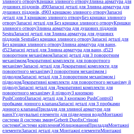
зливного отвору
Кришки зливного отвору
Зливна арматура для
душових піддонів, d90
Запасні деталі для Зливна арматура для
душових піддонів, d90
З кришкою зливного отвору
Запасні
деталі для З кришкою зливного отвору
Без кришки зливного
отвору
Запасні деталі для Без кришки зливного отвору
Кришки
зливного отвору
Зливна арматура для душових піддонів
Sestra
Запасні деталі для Зливна арматура для душових
піддонів Sestra
Без кришки зливного отвору
Запасні деталі для
Без кришки зливного отвору
Зливна арматура для ванн,
d52
Запасні деталі для Зливна арматура для ванн, d52
З
поворотним механізмом
Запасні деталі для З поворотним
механізмом
Декоративні комплекти для поворотного
механізму
Запасні деталі для Декоративні комплекти для
поворотного механізму
З поворотним механізмом і
підводом
Запасні деталі для З поворотним механізмом і
підводом
Декоративні комплекти для поворотного механізму й
підводу
Запасні деталі для Декоративні комплекти для
поворотного механізму й підводу
З кнопкою
PushControl
Запасні деталі для З кнопкою PushControl
З
пробками донного клапана
Запасні деталі для З пробками
донного клапана
Приладдя для зливної арматури для
ванн
З’єднувальні елементи для підведення води
Монтажні
системи й системи змиву
Geberit Duofix
Стінові
системи
Системи кріплення
Облицювання
Приладдя
Монтажні
елементи
Запасні деталі для Монтажні елементи
Монтажні