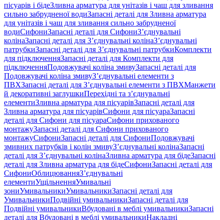
пісуарів і біде
Зливна арматура для унітазів і чаш для зливання
сильно забрудненої води
Запасні деталі для Зливна арматура
для унітазів і чаш для зливання сильно забрудненої
води
Сифони
Запасні деталі для Сифони
З’єднувальні
коліна
Запасні деталі для З’єднувальні коліна
З’єднувальні
патрубки
Запасні деталі для З’єднувальні патрубки
Комплекти
для підключення
Запасні деталі для Комплекти для
підключення
Подовжувачі коліна змиву
Запасні деталі для
Подовжувачі коліна змиву
З’єднувальні елементи з
ПВХ
Запасні деталі для З’єднувальні елементи з ПВХ
Манжети
й декоративні заглушки
Перехідні та з’єднувальні
елементи
Зливна арматура для пісуарів
Запасні деталі для
Зливна арматура для пісуарів
Сифони для пісуара
Запасні
деталі для Сифони для пісуара
Сифони прихованого
монтажу
Запасні деталі для Сифони прихованого
монтажу
Сифони
Запасні деталі для Сифони
Подовжувачі
змивних патрубків і колін змиву
З’єднувальні коліна
Запасні
деталі для З’єднувальні коліна
Зливна арматура для біде
Запасні
деталі для Зливна арматура для біде
Сифони
Запасні деталі для
Сифони
Облицювання
З’єднувальні
елементи
Ущільнення
Умивальні
зони
Умивальники
Умивальники
Запасні деталі для
Умивальники
Подвійні умивальники
Запасні деталі для
Подвійні умивальники
Вбудовані в меблі умивальники
Запасні
деталі для Вбудовані в меблі умивальники
Накладні