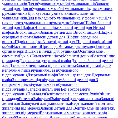
умивальників
Для вбудованих у меблі умивальників
Запасні
деталі для Для вбудованих у меблі умивальників
Для кутових
рукомийників
Для кутових умивальників
Стільниці
умивальників
Для накладного умивальника у формі чаші
Для
накладного умивальника прямокутної форми
Шафки
Запасні
деталі для Шафки
Низькі шафки
Запасні деталі для Низькі
шафки
Високі шафки
Запасні деталі для Високі шафки
Шафки
середньої висоти
Запасні деталі для Шафки середньої
висоти
Підвісні шафки
Запасні деталі для Підвісні шафки
Інші
меблі
Настінні полиці
Приладдя
Вставки для шухляд і ящики-
органайзери
Вішаки й гачки для рушників
Освітлювальні
елементи
Руків'я
Комплекти ніжок
Магнітні дошки
Розетки
Інше
приладдя
Дзеркала та дзеркальні шафи
Дзеркала
Запасні деталі
для Дзеркала
З непрямим підсвічуванням
Запасні деталі для З
непрямим підсвічуванням
Без вбудованого
підсвічування
Дзеркальні шафи
Запасні деталі для Дзеркальні
шафи
З непрямим підсвічуванням
Запасні деталі для З
непрямим підсвічуванням
Без вбудованого
підсвічування
Запасні деталі для Без вбудованого
підсвічування
Приладдя
Освітлювальні елементи
Руків'я
Інше
приладдя
Розетки
Змішувачі
Змішувачі для умивальника
Запасні
деталі для Змішувачі для умивальника
Вертикальний монтаж,
живлення від мережі
Запасні деталі для Вертикальний монтаж,
живлення від мережі
Вертикальний монтаж, живлення від
батарей
Запасні деталі для Вертикальний монтаж, живлення