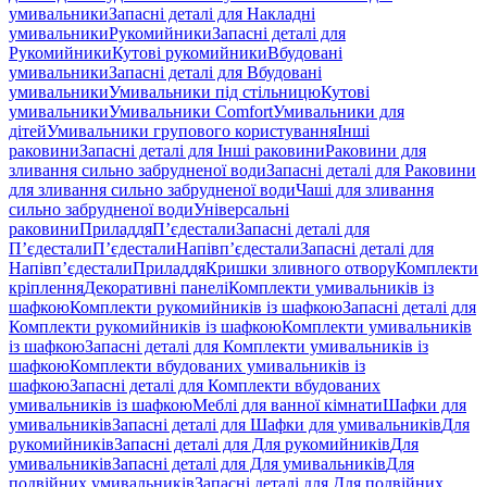
умивальники
Запасні деталі для Накладні
умивальники
Рукомийники
Запасні деталі для
Рукомийники
Кутові рукомийники
Вбудовані
умивальники
Запасні деталі для Вбудовані
умивальники
Умивальники під стільницю
Кутові
умивальники
Умивальники Comfort
Умивальники для
дітей
Умивальники групового користування
Інші
раковини
Запасні деталі для Інші раковини
Раковини для
зливання сильно забрудненої води
Запасні деталі для Раковини
для зливання сильно забрудненої води
Чаші для зливання
сильно забрудненої води
Універсальні
раковини
Приладдя
П’єдестали
Запасні деталі для
П’єдестали
П’єдестали
Напівп’єдестали
Запасні деталі для
Напівп’єдестали
Приладдя
Кришки зливного отвору
Комплекти
кріплення
Декоративні панелі
Комплекти умивальників із
шафкою
Комплекти рукомийників із шафкою
Запасні деталі для
Комплекти рукомийників із шафкою
Комплекти умивальників
із шафкою
Запасні деталі для Комплекти умивальників із
шафкою
Комплекти вбудованих умивальників із
шафкою
Запасні деталі для Комплекти вбудованих
умивальників із шафкою
Меблі для ванної кімнати
Шафки для
умивальників
Запасні деталі для Шафки для умивальників
Для
рукомийників
Запасні деталі для Для рукомийників
Для
умивальників
Запасні деталі для Для умивальників
Для
подвійних умивальників
Запасні деталі для Для подвійних