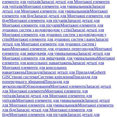
елементи для унітазів
Запасні деталі для Монтажні елементи
для унітазів
Монтажні елементи для умивальників
Запасні
деталі для Монтажні елементи для умивальників
Монтажні
елементи для біде
Запасні деталі для Монтажні елементи для
біде
Монтажні елементи для пісуарів
Запасні деталі для
Монтажні елементи для пісуарів
Монтажні елементи для
душових систем з водовідводом у стіні
Запасні деталі для
Монтажні елементи для душових систем з водовідводом у
стіні
Монтажні елементи для душових систем і ванн
Запасні
деталі для Монтажні елементи для душових систем і
ванн
Монтажні елементи для душових перегородок
Монтажні
елементи для змішувачів для умивальника
Запасні деталі для
Монтажні елементи для змішувачів для умивальника
Монтажні
елементи для консольних навантажень
Запасні деталі для
Монтажні елементи для консольних
навантажень
Приладдя
Запасні деталі для Приладдя
Geberit
GIS
Стінові системи
Системи кріплення
Приладдя для
попереднього збирання
Приладдя для
звукоізоляції
Облицювання
Монтажні елементи
Запасні деталі
для Монтажні елементи
Монтажні елементи для
унітазів
Запасні деталі для Монтажні елементи для
унітазів
Монтажні елементи для умивальників
Запасні деталі
для Монтажні елементи для умивальників
Монтажні елементи
для біде
Запасні деталі для Монтажні елементи для
біде
Монтажні елементи для пісуарів
Запасні деталі для