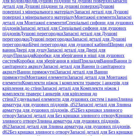
для водовідводів
Душові піддони та душові поверхні
Запасні
деталі для Душові піддони та душові поверхні
Душові
поверхні з мінерального матеріалу
Запасні деталі для Душові
поверхні з мінерального матеріалу
Монтажні елементи
Запасні
деталі для Монтажні елементи
Спеціальні сифони для душових
піддонів
Запасні деталі для Спеціальні сифони для душових
піддонів
Душові перегородки
Запасні деталі для Душові
перегородки
Душові перегородки
Запасні деталі для Душові
перегородки
Бічні перегородки для душової кабіни
Ширми для
ванни
Двері для душу
Запасні деталі для Двері для
душу
Приладдя
Коробки для зберігання в ніші для душових
систем
Коробки для зберігання в ніші
Приладдя
Ванни
Ванни із
санітарного акрилу
Запасні деталі для Ванни із санітарного
акрилу
Ванни прямокутні
Запасні деталі для Ванни
прямокутні
Монтажні елементи
Запасні деталі для Монтажні
елементи
Комплекти ніжок і комплекти траверс і анкерів для
кріплення до стіни
Запасні деталі для Комплекти ніжок і
комплекти траверс і анкерів для кріплення до
стіни
З’єднувальні елементи для душових систем і ванн
Зливна
арматура для душових піддонів, d52
Запасні деталі для Зливна
арматура для душових піддонів, d52
Без кришки зливного
отвору
Запасні деталі для Без кришки зливного отвору
Кришки
зливного отвору
Зливна арматура для душових піддонів,
d62
Запасні деталі для Зливна арматура для душових піддонів,
d62
Без кришки зливного отвору
Запасні деталі для Без кришки