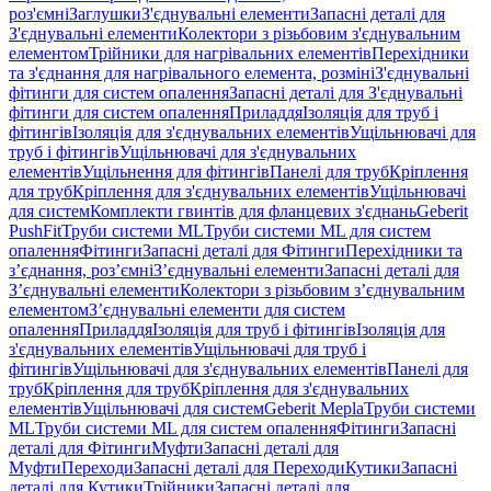
роз'ємні
Заглушки
З'єднувальні елементи
Запасні деталі для
З'єднувальні елементи
Колектори з різьбовим з'єднувальним
елементом
Трійники для нагрівальних елементів
Перехідники
та з'єднання для нагрівального елемента, розміні
З'єднувальні
фітинги для систем опалення
Запасні деталі для З'єднувальні
фітинги для систем опалення
Приладдя
Ізоляція для труб і
фітингів
Ізоляція для з'єднувальних елементів
Ущільнювачі для
труб і фітингів
Ущільнювачі для з'єднувальних
елементів
Ущільнення для фітингів
Панелі для труб
Кріплення
для труб
Кріплення для з'єднувальних елементів
Ущільнювачі
для систем
Комплекти гвинтів для фланцевих з'єднань
Geberit
PushFit
Труби системи ML
Труби системи ML для систем
опалення
Фітинги
Запасні деталі для Фітинги
Перехідники та
з’єднання, роз’ємні
З’єднувальні елементи
Запасні деталі для
З’єднувальні елементи
Колектори з різьбовим з’єднувальним
елементом
З’єднувальні елементи для систем
опалення
Приладдя
Ізоляція для труб і фітингів
Ізоляція для
з'єднувальних елементів
Ущільнювачі для труб і
фітингів
Ущільнювачі для з'єднувальних елементів
Панелі для
труб
Кріплення для труб
Кріплення для з'єднувальних
елементів
Ущільнювачі для систем
Geberit Mepla
Труби системи
ML
Труби системи ML для систем опалення
Фітинги
Запасні
деталі для Фітинги
Муфти
Запасні деталі для
Муфти
Переходи
Запасні деталі для Переходи
Кутики
Запасні
деталі для Кутики
Трійники
Запасні деталі для