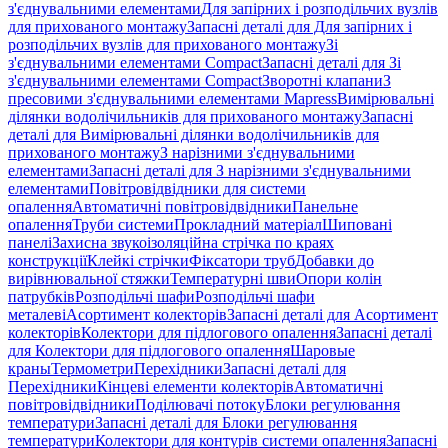
з'єднувальними елементами
Для запірних і розподільчих вузлів
для прихованого монтажу
Запасні деталі для Для запірних і
розподільчих вузлів для прихованого монтажу
Зі
з'єднувальними елементами Compact
Запасні деталі для Зі
з'єднувальними елементами Compact
Зворотні клапани
З
пресовими з'єднувальними елементами Mapress
Вимірювальні
ділянки водолічильників для прихованого монтажу
Запасні
деталі для Вимірювальні ділянки водолічильників для
прихованого монтажу
З нарізними з'єднувальними
елементами
Запасні деталі для З нарізними з'єднувальними
елементами
Повітровідвідники для системи
опалення
Автоматичні повітровідвідники
Панельне
опалення
Труби системи
Прокладний матеріал
Шиповані
панелі
Захисна звукоізоляційна стрічка по краях
конструкції
Клейкі стрічки
Фіксатори труб
Добавки до
вирівнювальної стяжки
Температурні шви
Опори колін
патрубків
Розподільчі шафи
Розподільчі шафи
металеві
Асортимент колекторів
Запасні деталі для Асортимент
колекторів
Колектори для підлогового опалення
Запасні деталі
для Колектори для підлогового опалення
Шаровые
краны
Термометри
Перехідники
Запасні деталі для
Перехідники
Кінцеві елементи колекторів
Автоматичні
повітровідвідники
Поділювачі потоку
Блоки регулювання
температури
Запасні деталі для Блоки регулювання
температури
Колектори для контурів системи опалення
Запасні