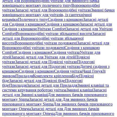
деталі для Воронкоподібні унітази для змивного бачка
зовнішнього монтажу поличного типу
Воронкоподібні
унітази
Запасні деталі для Воронкоподібні унітази
Змивні бачки
зовнішнього монтажу для унітазів, із сантехнічної
кераміки
Поличного типу
Сидіння з кришкою
Запасні деталі
для Сидіння з кришкою
Сидіння з кришкою
Запасні деталі для
Сидіння з кришкою
Унітази Comfort
Запасні деталі для Унітази
Comfort
Воронкоподібні унітази збільшеної висоти
Запасні
деталі для Воронкоподібні унітази збільшеної
висоти
Воронкоподібні унітази подовжені
Запасні деталі для
Воронкоподібні унітази подовжені
Сидіння з кришкою
Comfort
Сидіння з кришкою
Сидіння унітаза
Унітази для
дітей
Запасні деталі для Унітази для дітей
Підвісні
унітази
Запасні деталі для Підвісні унітази
Підлогові
унітази
Запасні деталі для Підлогові унітази
Дитячі сидіння з
кришкою
Сидіння з кришкою
Сидіння унітаза
Чаші Генуя
Зі
змивом
Приладдя
Комплекти кріплення
Біде
Підвісні
біде
Запасні деталі для Підвісні біде
Підлогові
біде
Приладдя
Запасні деталі для Приладдя
Змивні клавіші та
системи керування роботою унітаза
Змивні клавіші
Запасні
деталі для Змивні клавіші
Для змивних бачків прихованого
монтажу Sigma
Запасні деталі для Для змивних бачків
прихованого монтажу Sigma
Для змивних бачків прихованого
монтажу Omega
Запасні деталі для Для змивних бачків
прихованого монтажу Omega
Для змивних бачків прихованого