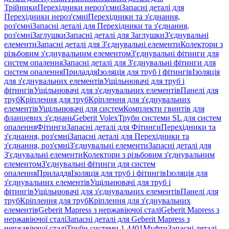
Трійники
Перехідники нероз'ємні
Запасні деталі для
Перехідники нероз'ємні
Перехідники та з'єднання,
роз'ємні
Запасні деталі для Перехідники та з'єднання,
роз'ємні
Заглушки
Запасні деталі для Заглушки
З'єднувальні
елементи
Запасні деталі для З'єднувальні елементи
Колектори з
різьбовим з'єднувальним елементом
З'єднувальні фітинги для
систем опалення
Запасні деталі для З'єднувальні фітинги для
систем опалення
Приладдя
Ізоляція для труб і фітингів
Ізоляція
для з'єднувальних елементів
Ущільнювачі для труб і
фітингів
Ущільнювачі для з'єднувальних елементів
Панелі для
труб
Кріплення для труб
Кріплення для з'єднувальних
елементів
Ущільнювачі для систем
Комплекти гвинтів для
фланцевих з'єднань
Geberit Volex
Труби системи SL для систем
опалення
Фітинги
Запасні деталі для Фітинги
Перехідники та
з'єднання, роз'ємні
Запасні деталі для Перехідники та
з'єднання, роз'ємні
З'єднувальні елементи
Запасні деталі для
З'єднувальні елементи
Колектори з різьбовим з'єднувальним
елементом
З'єднувальні фітинги для систем
опалення
Приладдя
Ізоляція для труб і фітингів
Ізоляція для
з'єднувальних елементів
Ущільнювачі для труб і
фітингів
Ущільнювачі для з'єднувальних елементів
Панелі для
труб
Кріплення для труб
Кріплення для з'єднувальних
елементів
Geberit Mapress з нержавіючої сталі
Geberit Mapress з
нержавіючої сталі
Запасні деталі для Geberit Mapress з
нержавіючої сталі
Труби системи 1.4401
Муфти
Запасні деталі